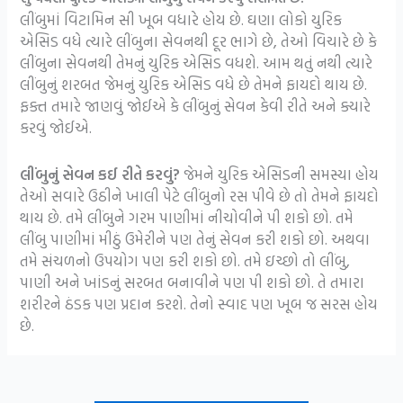
લીંબુમાં વિટામિન સી ખૂબ વધારે હોય છે. ઘણા લોકો યુરિક
એસિડ વધે ત્યારે લીંબુના સેવનથી દૂર ભાગે છે, તેઓ વિચારે છે કે
લીંબુના સેવનથી તેમનું યુરિક એસિડ વધશે. આમ થતું નથી ત્યારે
લીંબુનું શરબત જેમનું યુરિક એસિડ વધે છે તેમને ફાયદો થાય છે.
ફક્ત તમારે જાણવું જોઈએ કે લીંબુનું સેવન કેવી રીતે અને ક્યારે
કરવું જોઈએ.
લીંબુનું સેવન કઈ રીતે કરવું?
જેમને યુરિક એસિડની સમસ્યા હોય
તેઓ સવારે ઉઠીને ખાલી પેટે લીંબુનો રસ પીવે છે તો તેમને ફાયદો
થાય છે. તમે લીંબુને ગરમ પાણીમાં નીચોવીને પી શકો છો. તમે
લીંબુ પાણીમાં મીઠું ઉમેરીને પણ તેનું સેવન કરી શકો છો. અથવા
તમે સંચળનો ઉપયોગ પણ કરી શકો છો. તમે ઇચ્છો તો લીંબુ,
પાણી અને ખાંડનું સરબત બનાવીને પણ પી શકો છો. તે તમારા
શરીરને ઠંડક પણ પ્રદાન કરશે. તેનો સ્વાદ પણ ખૂબ જ સરસ હોય
છે.