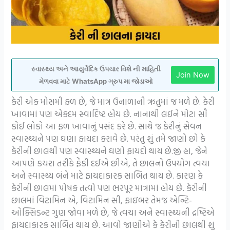
સ્વાસ્થ્ય અને આયુર્વેદિક ઉપચાર વિશે ની માહિતી
Join Now
મેળવવા માટે WhatsApp ગ્રુપ મા જોડાઓ
કેરી એક મોસમી ફળ છે, જે માત્ર ઉનાળાની ઋતુમાં જ મળે છે. કેરી
ખાવામાં પણ એકદમ સ્વાદિષ્ટ હોય છે. નાનાથી લઈને મોટા સૌ
કોઈ લોકો આ ફળ ખાવાનું પસંદ કરે છે. સાથે જ કેરીનું સેવન
સ્વાસ્થ્યને પણ ઘણા ફાયદા કરાવે છે. પરંતુ શું તમે જાણો છો કે
કેરીની છાલથી પણ સ્વાસ્થ્યને ઘણો ફાયદો થાય છે.જી હા, જેને
આપણે કચરા તરીકે ફેંકી દઈએ છીએ, તે છાલનો ઉપયોગ ત્વચા
અને સ્વાસ્થ્ય બંને માટે ફાયદાકારક સાબિત થાય છે. કારણ કે
કેરીની છાલમાં પોષક તત્વો પણ ભરપૂર માત્રામાં હોય છે. કેરીની
છાલમાં વિટામિન એ, વિટામિન સી, ફાઇબર તેમજ એન્ટિ-
ઓક્સિડન્ટ ગુણ જોવા મળે છે, જે ત્વચા અને સ્વાસ્થ્યની દ્રષ્ટિએ
ફાયદાકારક સાબિત થાય છે. આવો જાણીએ કે કેરીની છાલથી શું