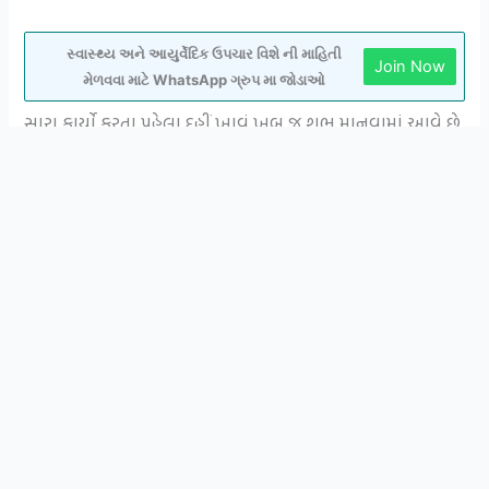
સ્વાસ્થ્ય અને આયુર્વેદિક ઉપચાર વિશે ની માહિતી
Join Now
મેળવવા માટે WhatsApp ગ્રુપ મા જોડાઓ
સારા કાર્યો કરતા પહેલા દહીં ખાવું ખૂબ જ શુભ માનવામાં આવે છે.
દહીંના ઉપયોગથી ઘણી વસ્તુઓ પણ બનાવવામાં આવે છે, જે
ખાવા કે પીવામાં ખૂબ જ સ્વાદિષ્ટ લાગે છે. દહીં રાયતા, છાશ,
ઘણા લોકો દહીં સાથે પરાઠા ખાવાનું પસંદ કરે છે. પરંતુ શું તમે
જાણો છો કે દહીંનું સેવન સ્વાસ્થ્ય માટે પણ ખૂબ જ ફાયદાકારક
માનવામાં આવે છે. કારણ કે દહીં પોષક તત્વોથી ભરપૂર હોય છે.
દહીંનું રોજનું સેવન પેટ માટે ખૂબ જ ફાયદાકારક માનવામાં આવે
છે. આ સાથે દહીંનું સેવન અનેક રોગોમાં પણ ફાયદાકારક સાબિત
થાય છે. કારણ કે દહીંમાં કેલ્શિયમ, વિટામિન બી-2, બી-12,
પોટેશિયમ, મેગ્નેશિયમ, વિટામિન એ, વિટામિન ઇ, વિટામિન સી,
વિટામિન પાયરિડોક્સિન, કેરોટીનોઇડ્સ, ફોલેટ જેવા તત્વો મળી
આવે છે.