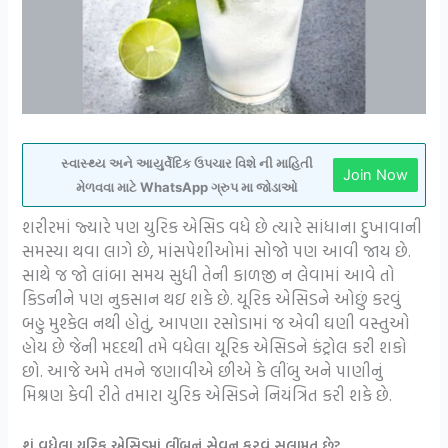
સ્વાસ્થ્ય અને આયુર્વેદિક ઉપચાર વિશે ની માહિતી
Join Now
મેળવવા માટે WhatsApp ગ્રુપ મા જોડાઓ
શરીરમાં જ્યારે પણ યુરિક એસિડ વધે છે ત્યારે સાંધાના દુખાવાની
સમસ્યા થવા લાગે છે, માંસપેશીઓમાં સોજો પણ આવી જાય છે.
સાથે જ જો લાંબા સમય સુધી તેની કાળજી ન લેવામાં આવે તો
કિડનીને પણ નુકસાન થઇ શકે છે. યૂરિક એસિડને ઓછું કરવું
બહુ મુશ્કેલ નથી હોતું, આપણા રસોડામાં જ એવી ઘણી વસ્તુઓ
હોય છે જેની મદદથી તમે વધેલા યૂરિક એસિડને કંટ્રોલ કરી શકો
છો. આજે અમે તમને જણાવીએ છીએ કે લીંબુ અને પાણીનું
મિશ્રણ કેવી રીતે તમારા યુરિક એસિડને નિયંત્રિત કરી શકે છે.
શું વધેલા યુરિક એસિડમાં લીંબુનું સેવન કરવું સલામત છે?