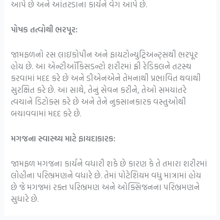
આપે છે અને આંતરડાના કાર્યને વેગ આપે છે.
પોષક તત્વોથી ભરપૂર:
જામફળનો રસ લાઇકોપીન અને ફાયટોન્યુટ્રિઅન્ટ્સથી ભરપૂર
હોય છે. આ એન્ટીઑકિસડન્ટો શરીરમાં ફ્રી રેડિકલને તટસ્થ
કરવામાં મદદ કરે છે અને ડીએનએને તેમનાથી પ્રભાવિત થવાથી
સુરક્ષિત કરે છે. આ સાથે, તેનું સેવન કરીને, તેઓ સમયાંતરે
ત્વચાને ડિટોક્સ કરે છે અને તેને નુકસાનકારક વસ્તુઓથી
બચાવવામાં મદદ કરે છે.
મગજના સ્વાસ્થ્ય માટે ફાયદાકારક:
જામફળ મગજના કાર્યને વધારી શકે છે કારણ કે તે તમારા શરીરમાં
લોહીના પરિભ્રમણને વધારે છે. તેમાં પોટેશિયમ વધુ માત્રામાં હોય
છે જે મગજમાં રક્ત પરિભ્રમણ અને ઓક્સિજનના પરિભ્રમણને
સુધારે છે.