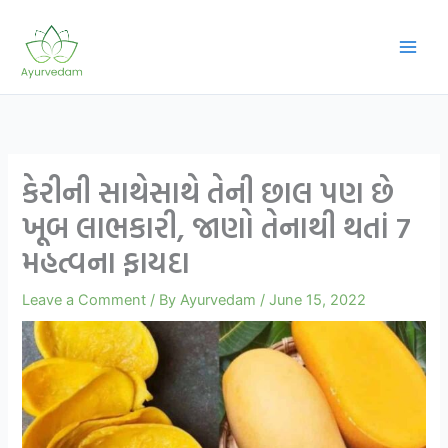
Skip
to
content
કેરીની સાથેસાથે તેની છાલ પણ છે
ખૂબ લાભકારી, જાણો તેનાથી થતાં 7
મહત્વના ફાયદા
Leave a Comment
/ By
Ayurvedam
/
June 15, 2022