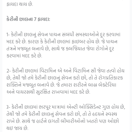
ફાયદા થાય છે.
કેરીની છાલના 7 ફાયદા:
1- કેરીની છાલનું સેવન પાચન સંબંધી સમસ્યાઓને દૂર કરવામાં
મદદ કરે છે. કારણ કે કેરીની છાલમાં ફાઇબર હોય છે. જે પાચન
તંત્રને મજબૂત બનાવે છે, સાથે જ કબજિયાત જેવા રોગોને દૂર
કરવામાં મદદ કરે છે.
2- કેરીની છાલમાં વિટામિન એ અને વિટામિન સી જેવા તત્વો હોય
છે, તેથી જો તમે કેરીની છાલનું સેવન કરો છો, તો તે રોગપ્રતિકારક
શક્તિને મજબૂત બનાવે છે. જે તમારા શરીરને બાહ્ય બેક્ટેરિયા
અને વાયરસથી સુરક્ષિત રાખવામાં મદદ કરે છે.
3- કેરીની છાલમાં ભરપૂર માત્રામાં એન્ટી ઓક્સિડેન્ટ ગુણ હોય છે,
તેથી જો તમે કેરીની છાલનું સેવન કરો છો, તો તે હૃદયને સ્વસ્થ
રાખે છે. સાથે જ હાર્ટને લગતી બીમારીઓનો ખતરો પણ ઓછો
થઇ જાય છે.