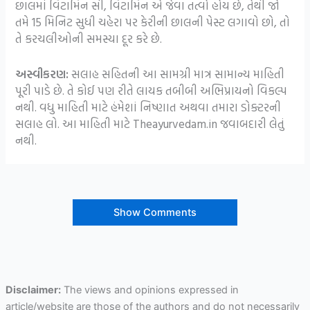
છાલમાં વિટામિન સી, વિટામિન એ જેવા તત્વો હોય છે, તેથી જો
તમે 15 મિનિટ સુધી ચહેરા પર કેરીની છાલની પેસ્ટ લગાવો છો, તો
તે કરચલીઓની સમસ્યા દૂર કરે છે.
અસ્વીકરણ:
સલાહ સહિતની આ સામગ્રી માત્ર સામાન્ય માહિતી
પૂરી પાડે છે. તે કોઈ પણ રીતે લાયક તબીબી અભિપ્રાયનો વિકલ્પ
નથી. વધુ માહિતી માટે હંમેશાં નિષ્ણાત અથવા તમારા ડોક્ટરની
સલાહ લો. આ માહિતી માટે Theayurvedam.in જવાબદારી લેતું
નથી.
Show Comments
Disclaimer:
The views and opinions expressed in
article/website are those of the authors and do not necessarily