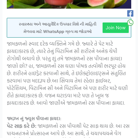
સ્વાસ્થ્ય અને આયુર્વેદિક ઉપચાર વિશે ની માહિતી
Join Now
મેળવવા માટે WhatsApp ગ્રુપ મા જોડાઓ
જામફળનો સ્વાદ દરેક વ્યક્તિને ગમે છે. જ્યારે તે પેટ માટે
ફાયદાકારક છે, ત્યારે તેનું વિટામિન સી શરીરને અનેક ચેપી
રોગોથી બચાવે છે. પરંતુ શું તમે જામફળનો રસ પીવાના ફાયદા
જાણો છો? હા, જામફળનો રસ ઘણા પોષક તત્વોથી ભરપૂર હોય
છે. શરીરને હાઇડ્રેટ કરવાની સાથે, તે ઇલેક્ટ્રોલાઇટ્સને સંતુલિત
કરવામાં પણ મદદરૂપ છે.આ સિવાય તેમાં રહેલા ફાઈબર,
પોટેશિયમ, વિટામિન સી અને વિટામિન એ પણ શરીર માટે ઘણી
રીતે ફાયદાકારક છે. વજન ઘટાડવા માટે પણ તે ખૂબ જ
ફાયદાકારક છે. આવો જાણીએ જામફળનો રસ પીવાના ફાયદા.
જમરૂખ નું જ્યુસ પીવાના ફાયદા:
પેટ સાફ કરે છે:
જામફળનો રસ પીવાથી પેટ સાફ થાય છે. આ રસ
પાચનતંત્રને પ્રોત્સાહન આપે છે. આ સાથે, તે ચયાપચયને વેગ