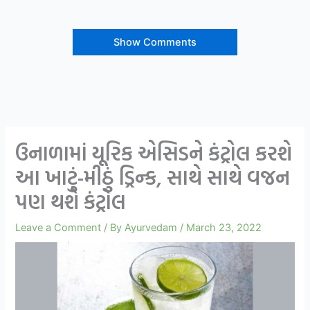
Show Comments
ઉનાળામાં યૂરિક એસિડને કંટ્રોલ કરશે
આ ખાટું-મીઠું ડ્રિન્ક, સાથે સાથે વજન
પણ થશે કંટ્રોલ
Leave a Comment
/ By
Ayurvedam
/
March 23, 2022