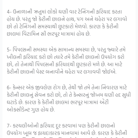
4- ઉનાળાની ઋતુમાં લોકો ઘણી વાર ટેનિંગની ફરિયાદ કરતા
હોય છે. પરંતુ જો કેરીની છાલને હાથ, પગ અને ચહેરા પર લગાવો
છો તો ટેનિંગની સમસ્યાથી છુટકારો મેળવો. કારણ કે કેરીની
છાલમાં વિટામિન સી ભરપૂર માત્રામાં હોય છે.
5- પિંપલ્સની સમસ્યા એક સામાન્ય સમસ્યા છે, પરંતુ જ્યારે તમે
ખીલની ફરિયાદ કરો છો ત્યારે તમે કેરીની છાલનો ઉપયોગ કરો
છો, તો તેનાથી પિંપલ્સની ફરિયાદથી છુટકારો મળે છે. આ માટે
કેરીની છાલની પેસ્ટ બનાવીને ચહેરા પર લગાવવી જોઈએ.
6- કેન્સર એક જીવલેણ રોગ છે, તેથી જો તમે તેના નિવારણ માટે
કેરીની છાલનું સેવન કરો છો, તો તે કેન્સરનું જોખમ ઘણી હદ સુધી
ઘટાડે છે. કારણ કે કેરીની છાલમાં ભરપૂર માત્રામાં એંટી
ઓક્સીડેન્ટ ગુણ હોય છે.
7- કરચલીઓની ફરિયાદ દૂર કરવામાં પણ કેરીની છાલનો
ઉપયોગ ખૂબ જ ફાયદાકારક માનવામાં આવે છે. કારણ કે કેરીની