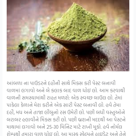
આંબળા ના પાઉડરને દહીની સાથે મિક્સ કરી પેસ્ટ બનાવી
વાળમાં લગાવો અને બે કલાક બાદ વાળ ધોઇ લો. આમ કરવાથી
વાળની સમસ્યામાંથી રાહત મળશે: એક સ્વચ્છ બાઉલ લો. તેમાં
પાકેલા કેળાને મેશ કરીને એક સારી પેસ્ટ બનાવી લો. હવે તેમા
દહીં, મધ અને તાજા લીંબુનો રસ ઉમેરી લો. પછી બધી વસ્તુઓને
બરાબર હલાવીને મિક્સ કરી લો. પછી બ્રશની મદદથી આ પેસ્ટને
માથામાં લગાવો અને 25-30 મિનિટ માટે રાખી મૂકો. હવે નોર્મલ
શેમ્પુથી તમારા વાળ ધોઇ લો. આ માસ્ક સ્કેલ્પને હાઇડ્રેટ અને તેને