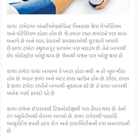
કાળા ટામેટામાં એન્ટીઓક્સીડેન્ટ મિનરલ્સ જેવા મેગ્નેશિયમ
અને પોટેશિયમ રહેલા હોય છે. જે તમારા રક્ત સંચારને પણ સારું
બનાવે છે અને બ્લડ પ્રેશરની સમસ્યાઓથી છુટકારો અપાવે
છે.કાળા ટામેટા સ્થુળત દૂર કરવામાં પણ મદદરૂપ છે. તેને ખાવાથી
બેડ કોલેસ્ટ્રોલ ઓછું થાય છે. જેનાથી વજન પણ ઓછું થાય છે.
કાળા ટામેટા કાચા ખાવામાં તે ખાટા હોતા નથી. ન તો ખૂબ મીઠા
હોય છે. બહાર કાળા અને અંદર લાલ-બ્રાઉન હોય છે. લીલા, લાલા
કે કાળા ટામેટા રાંધીને ખાવાથી નુકસાન કરે છે. તે કાચા ખાવાથી
અનેક ગણો ફાયદો કરે છે.
કાળા ટામેના ઈઝરાયલી ટિકનોલોજીથી પણ તૈયાર થયા છે. તેનો
રંગ બ્યુબેરીમાંથી લેવામાં આવ્યો છે. કાળા ટામેટાથી પતંતલિ
આયુર્વેદીક કંપની હ્રદય રોગ અને ડાયાબિટીસની દવા બનાવવાની
છે.