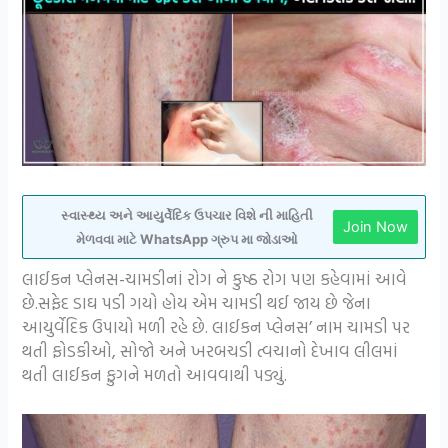
સ્વાસ્થ્ય અને આયુર્વેદિક ઉપચાર વિશે ની માહિતી
Join Now
મેળવવા માટે WhatsApp ગ્રુપ મા જોડાઓ
લાઈકન પ્લેનસ-ચામડીનાં રોગ ને કુષ્ઠ રોગ પણ કહેવામાં આવે
છે.સફેદ ડાઘ પડી ગયો હોય એમ ચામડી થઈ જાય છે જેના
આયુર્વેદિક ઉપાયો મળી રહે છે. લાઈકન પ્લેનસ’ નામ ચામડી પર
થતી ફોડકીઓ, સોજો અને ખરબચડી ત્વચાનો દેખાવ લીલમાં
થતી લાઈકન ફુગને મળતો આવવાથી પડ્યું.