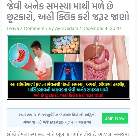
જેવી અનેક સમસ્યા માથી મળે છે
છૂટકારો, અહી ક્લિક કરી જરૂર જાણો
Leave a Comment
/ By
Ayurvedam
/
December 4, 2020
સ્વાસ્થ્ય અને આયુર્વેદિક ઉપચાર વિશે ની માહિતી
Join Now
મેળવવા માટે WhatsApp ગ્રુપ મા જોડાઓ
લોકો તેમના સ્વાસ્થ્ય માટે ખૂબ જ ગંભીર હોય છે.આજના સમયમાં