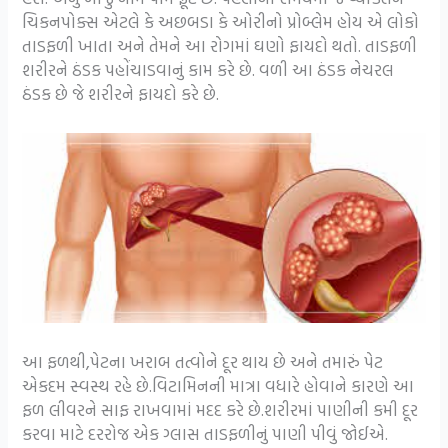
ચિકનપોક્સ એટલે કે અછબડા કે ઓરીનો પ્રોબ્લેમ હોય એ લોકો
તાડફળી ખાતા અને તેમને આ રોગમાં ઘણો ફાયદો થતો. તાડફળી
શરીરને ઠંડક પહોંચાડવાનું કામ કરે છે. વળી આ ઠંડક નેચરલ
ઠંડક છે જે શરીરને ફાયદો કરે છે.
આ ફળથી,પેટના ખરાબ તત્વોને દૂર થાય છે અને તમારું પેટ
એકદમ સ્વસ્થ રહે છે.વિટામિનની માત્રા વધારે હોવાને કારણે આ
ફળ લીવરને સાફ રાખવામાં મદદ કરે છે.શરીરમાં પાણીની કમી દૂર
કરવા માટે દરરોજ એક ગ્લાસ તાડફળીનું પાણી પીવું જોઈએ.