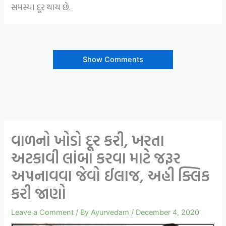
સમસ્યા દૂર થાય છે.
Show Comments
વાળનો ખોડો દૂર કરી, ખરતા
અટકાવી લાંબા કરવા માટે જરૂર
અપનાવવા જેવો ઈલાજ, અહી ક્લિક
કરી જાણો
Leave a Comment
/ By
Ayurvedam
/
December 4, 2020