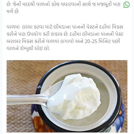
છે. જેની મદદથી વાળનો ગ્રોથ વધારવાની સાથે જ મજબૂતી પણ
મળે છે.
વાળમાં લાંબા કરવા માટે લીમડાના પાનની પેસ્ટને દહીમાં મિક્સ
કરીને પણ ઉપયોગ કરી શકાય છે. દહીંમાં લીમડાના પાનની પેસ્ટ
બરાબર મિક્સ કરીને વાળમાં લગાવો અને 20-25 મિનિટ પછી
વાળને શેમ્પુથી ધોઇ લો.