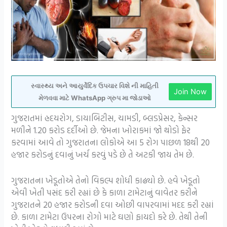
સ્વાસ્થ્ય અને આયુર્વેદિક ઉપચાર વિશે ની માહિતી
Join Now
મેળવવા માટે WhatsApp ગ્રુપ મા જોડાઓ
ગુજરાતમાં હ્રદયરોગ, ડાયાબિટીસ, ચામડી, બ્લડપ્રેસર, કેન્સર
મળીને 1.20 કરોડ દર્દીઓ છે. જેમના ખોરાકમાં જો થોડો ફેર
કરવામાં આવે તો ગુજરાતના લોકોએ આ 5 રોગ પાછળ 18થી 20
હજાર કરોડનું દવાનું ખર્ચ કરવું પડે છે તે અટકી જાય તેમ છે.
ગુજરાતના ખેડૂતોએ તેનો વિકલ્પ શોધી કાઢ્યો છે. હવે ખેડૂતો
એવી ખેતી પસંદ કરી રહ્યાં છે કે કાળા ટામેટાનું વાવેતર કરીને
ગુજરાતને 20 હજાર કરોડની દવા ઓછી વાપરવામાં મદદ કરી રહ્યાં
છે. કાળા ટામેટા ઉપરના રોગો માટે ઘણો ફાયદો કરે છે. તેથી તેની