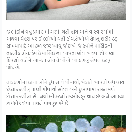
જે લોકોને વધુ પ્રમાણમાં ગરમી થતી હોય અને વારંવાર મોમાં
અથવા ચેહરા પર ફોલ્લીઓ થતી હોય,તેઓએ તેમનું શરીર ઠંડુ
રાખવામાટે આ ફળ જરૂર ખાવું જોઈએ. જે સ્ત્રીને માસિકની
તકલીફ હોય,જેમ કે માસિક ના આવતા હોય અથવા તો ઘણા
દિવસો ચડીને આવતા હોય તેઓએ આ ફળનું સેવન કરવું
જોઈએ.
તાડફળીના કાચા બીને દૂધ સાથે પીવાથી,એડકી આવતી બંધ થાય
છે.તાડફળીનું પાણી પીવાથી સોજા અને દુખાવામાં રાહત મળે
છે.તાડફળીના સેવનથી લીવરની તકલીફ દૂર થાય છે અને આ ફળ
ટાઈફોડ જેવા તાવને પણ દૂર કરે છે.