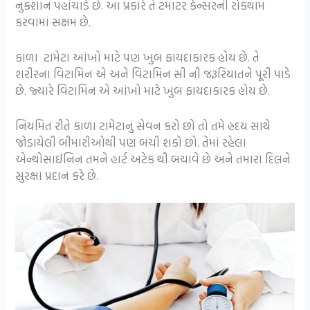
નુક્શાન પહોંચાડે છે. આ પ્રકારે તે ટમાટર કેન્સરની રોકથામ
કરવામાં સક્ષમ છે.
કાળા ટામેટા આંખો માટે પણ ખુબ ફાયદાકારક હોય છે. તે
શરીરના વિટામિન એ અને વિટામિન સી ની જરૂરિયાતને પૂરી પાડે
છે. જ્યારે વિટામિન એ આંખો માટે ખુબ ફાયદાકારક હોય છે.
નિયમિત રીતે કાળા ટામેટાનું સેવન કરો છો તો તમે હ્રદય સાથે
જોડાયેલી બીમારીઓથી પણ બચી શકો છો. તેમાં રહેલા
એન્થોસાઈનિન તમને હાર્ટ અટેક થી બચાવે છે અને તમારા દિલને
સુરક્ષા પ્રદાન કરે છે.