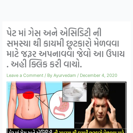
પેટ માં ગેસ અને એસિડિટી ની
સમસ્યા થી કાયમી છૂટકારો મેળવવા
માટે જરૂર અપનાવવા જેવો આ ઉપાય
. અહી ક્લિક કરી વાચો.
Leave a Comment
/ By
Ayurvedam
/
December 4, 2020