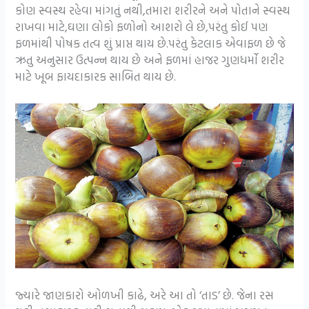
કોણ સ્વસ્થ રહેવા માંગતું નથી,તમારા શરીરને અને પોતાને સ્વસ્થ
રાખવા માટે,ઘણા લોકો ફળોનો આશરો લે છે,પરંતુ કોઈ પણ
ફળમાંથી પોષક તત્વ શું પ્રાપ્ત થાય છે.પરંતુ કેટલાક એવાફળ છે જે
ઋતુ અનુસાર ઉત્પન્ન થાય છે અને ફળમાં હાજર ગુણધર્મો શરીર
માટે ખૂબ ફાયદાકારક સાબિત થાય છે.
જ્યારે જાણકારો ઓળખી કાઢે, અરે આ તો ‘તાડ’ છે. જેના રસ