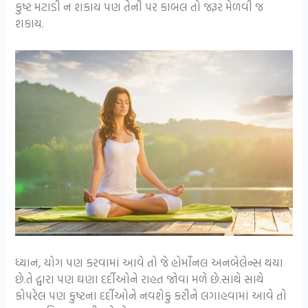
કુષ્ટ મટાડી ન શકાય પણ તેની પર કાબલ તો જરૂર મેળવી જ
શકાય.
ધ્યાન, યોગ પણ કરવામાં આવે તો જે હોર્મોનલ અનબેલેન્સ થયા
છે.તે દ્વારા પણ ઘણા દર્દીઓને રાહત જોવા મળે છે.સાથે સાથે
કોપરેલ પણ કુષ્ટના દર્દીઓને નવશેકુ કરીને લગાહવામાં આવે તો