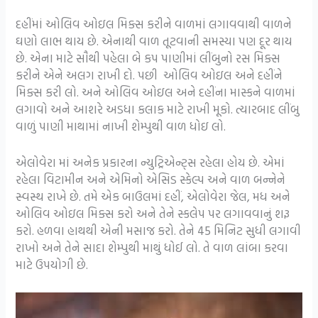
દહીંમાં ઓલિવ ઓઇલ મિક્સ કરીને વાળમાં લગાવવાથી વાળને
ઘણો લાભ થાય છે. એનાથી વાળ તૂટવાની સમસ્યા પણ દૂર થાય
છે. એના માટે સૌથી પહેલા બે કપ પાણીમાં લીંબુનો રસ મિક્સ
કરીને એને અલગ રાખી દો. પછી ઓલિવ ઓઇલ અને દહીંને
મિક્સ કરી લો. અને ઓલિવ ઓઇલ અને દહીંના માસ્કને વાળમાં
લગાવો અને આશરે અડધા કલાક માટે રાખી મૂકો. ત્યારબાદ લીંબુ
વાળું પાણી માથામાં નાખી શેમ્પુથી વાળ ધોઇ લો.
એલોવેરા માં અનેક પ્રકારના ન્યુટ્રિએન્ટ્સ રહેલા હોય છે. એમાં
રહેલા વિટામીન અને એમિનો એસિડ સ્કેલ્પ અને વાળ બન્નેને
સ્વસ્થ રાખે છે. તમે એક બાઉલમાં દહીં, એલોવેરા જેલ, મધ અને
ઓલિવ ઓઇલ મિક્સ કરો અને તેને સ્કલેપ પર લગાવવાનું શરૂ
કરો. હળવા હાથથી એની મસાજ કરો. તેને 45 મિનિટ સુધી લગાવી
રાખો અને તેને સાદા શેમ્પુથી માથું ધોઈ લો. તે વાળ લાંબા કરવા
માટે ઉપયોગી છે.