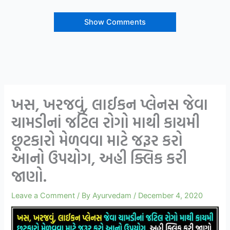
Show Comments
ખસ, ખરજવું, લાઈકન પ્લેનસ જેવા
ચામડીનાં જટિલ રોગો માથી કાયમી
છૂટકારો મેળવવા માટે જરૂર કરો
આનો ઉપયોગ, અહી ક્લિક કરી
જાણો.
Leave a Comment
/ By
Ayurvedam
/
December 4, 2020