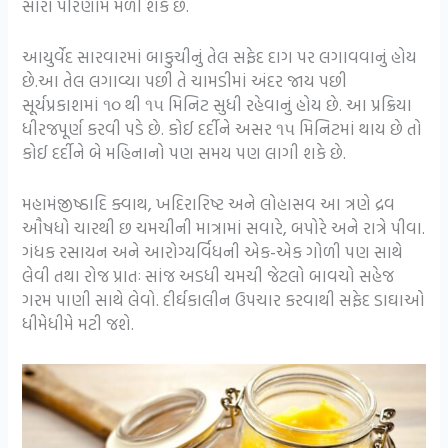
સારા પરિણામ મળી શકે છે.
આયુર્વેદ સારવારમાં બાકુચીનું તેલ સફેદ દાગ પર લગાવવાનું હોય
છે.આ તેલ લગાવ્યા પછી તે ચામડીમાં અંદર જાય પછી
સૂર્યપ્રકાશમાં ૧૦ થી ૧૫ મિનિટ સુધી રહેવાનું હોય છે. આ પ્રક્રિયા
ધીરજપૂર્ણ કરવી પડે છે. કોઈ દર્દીને અસર ૧૫ મિનિટમાં થાય છે તો
કોઈ દર્દીને બે મહિનાનો પણ સમય પણ લાગી શકે છે.
મહામંજીષ્ઠાદિ ક્વાથ, ખદિરારિષ્ટ અને લોહાસવ આ ત્રણે દ્રવ
ઔષધો ચારથી છ ચમચીની માત્રામાં સવારે, બપોરે અને રાત્રે પીવા.
ગંધક રસાયન અને આરોગ્યર્વિધની એક-એક ગોળી પણ સાથે
લેવી તથા રોજ પ્રાતઃ સાંજ અડધી ચમચી જેટલો બાવચો સહેજ
ગરમ પાણી સાથે લેવો. દીર્ઘકાલીન ઉપચાર કરવાથી સફેદ ડાઘાઓ
ધીમેધીમે મટી જશે.