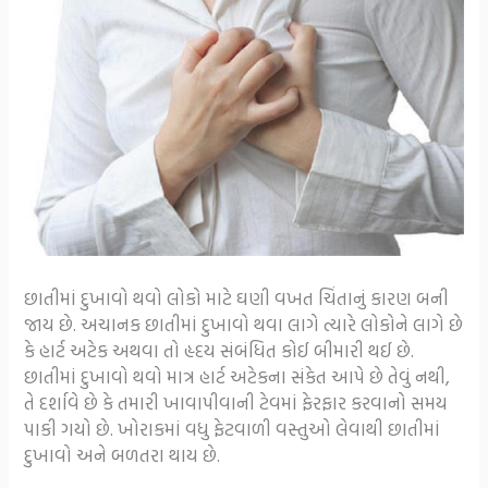
છાતીમાં દુખાવો થવો લોકો માટે ઘણી વખત ચિંતાનું કારણ બની
જાય છે. અચાનક છાતીમાં દુખાવો થવા લાગે ત્યારે લોકોને લાગે છે
કે હાર્ટ અટેક અથવા તો હૃદય સંબંધિત કોઈ બીમારી થઈ છે.
છાતીમાં દુખાવો થવો માત્ર હાર્ટ અટેકના સંકેત આપે છે તેવું નથી,
તે દર્શાવે છે કે તમારી ખાવાપીવાની ટેવમાં ફેરફાર કરવાનો સમય
પાકી ગયો છે. ખોરાકમાં વધુ ફેટવાળી વસ્તુઓ લેવાથી છાતીમાં
દુખાવો અને બળતરા થાય છે.