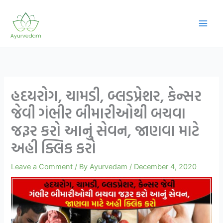
Skip
to
content
હદયરોગ, ચામડી, બ્લડપ્રેશર, કેન્સર
જેવી ગંભીર બીમારીઓથી બચવા
જરૂર કરો આનું સેવન, જાણવા માટે
અહી ક્લિક કરો
Leave a Comment
/ By
Ayurvedam
/
December 4, 2020