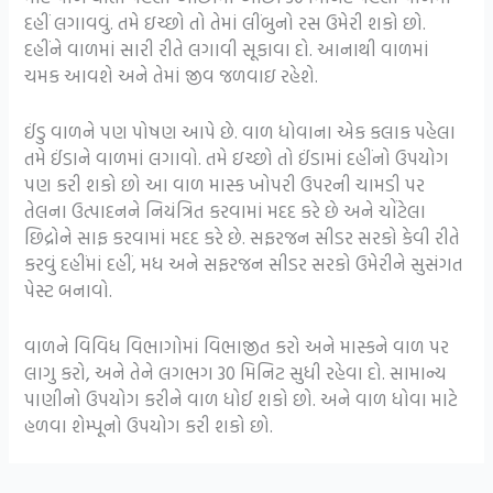
દહીં લગાવવું. તમે ઇચ્છો તો તેમાં લીંબુનો રસ ઉમેરી શકો છો.
દહીંને વાળમાં સારી રીતે લગાવી સૂકાવા દો. આનાથી વાળમાં
ચમક આવશે અને તેમાં જીવ જળવાઇ રહેશે.
ઈંડુ વાળને પણ પોષણ આપે છે. વાળ ધોવાના એક કલાક પહેલા
તમે ઈંડાને વાળમાં લગાવો. તમે ઇચ્છો તો ઈંડામાં દહીંનો ઉપયોગ
પણ કરી શકો છો આ વાળ માસ્ક ખોપરી ઉપરની ચામડી પર
તેલના ઉત્પાદનને નિયંત્રિત કરવામાં મદદ કરે છે અને ચોંટેલા
છિદ્રોને સાફ કરવામાં મદદ કરે છે. સફરજન સીડર સરકો કેવી રીતે
કરવું દહીંમાં દહીં, મધ અને સફરજન સીડર સરકો ઉમેરીને સુસંગત
પેસ્ટ બનાવો.
વાળને વિવિધ વિભાગોમાં વિભાજીત કરો અને માસ્કને વાળ પર
લાગુ કરો, અને તેને લગભગ 30 મિનિટ સુધી રહેવા દો. સામાન્ય
પાણીનો ઉપયોગ કરીને વાળ ધોઈ શકો છો. અને વાળ ધોવા માટે
હળવા શેમ્પૂનો ઉપયોગ કરી શકો છો.