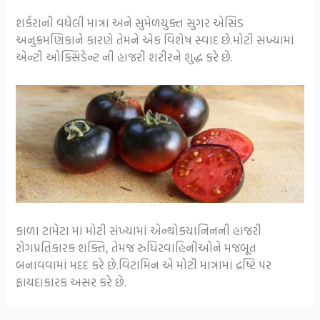
શર્કરાની વધેલી માત્રા અને સુમેળયુક્ત સુગર એસિડ
અનુક્રમણિકાને કારણે તેમને એક વિશેષ સ્વાદ છે.મોટી સંખ્યામાં
એન્ટી ઓક્સિડેન્ટ ની હાજરી શરીરને શુદ્ધ કરે છે.
કાળા ટામેટા માં મોટી સંખ્યામાં એન્થોકયાનિનની હાજરી
રોગપ્રતિકારક શક્તિ, તેમજ રુધિરવાહિનીઓને મજબૂત
બનાવવામાં મદદ કરે છે.વિટામિન એ મોટી માત્રામાં દ્રષ્ટિ પર
ફાયદાકારક અસર કરે છે.