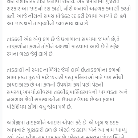
થકી નશાકારક તાડી બનાવી શકાય. એક જમાનામાં ગુજરાત
સરકાર આ ઝાડનો રસ કાઢી, નીરો બનાવી અઢળક કમાણી કરતી
હતી. આજે નીરાનો સમગ્ર પ્રોજેક્ટ રદ કરી દેવામાં આવ્યો છે. હવે
આ ઝાડ થકી તાડફળીનો વ્યવસાય થાય છે.
તાડફલી એક એવું ફળ છે જે ઉનાળાના સમયમાં જ મળે છે,તે
તાડફળીના ફળને તોડીને અંદરથી કાઢવામાં આવે છે.તે સફેદ
રંગના બરફ જેવું લાગે છે.
તાડફાલી નો સ્વાદ નાળિયેર જેવો લાગે છે.તાડફળીના ફળનો
લાભ ફક્ત પુરુષો માટે જ નહીં પરંતુ મહિલાઓ માટે પણ સૌથી
ફાયદાકારક છે આ ફળનો ઉપયોગ કર્યા પછી પેટની
સમસ્યા,અપચો,લીવરમાં તકલીફ,માસિકસ્રાવની અગવડતા અને
નબળાઇ જેવી સમસ્યાઓના ઉપચાર ઉપાય છે.આ ફળમાં
પોટેશિયમ સૌથી વધુ જોવા મળે છે.
અંગ્રેજીમાં તાડફળીને આઇસ એપલ કહે છે. એ ખૂબ જ ઠંડક
આપનારું ગુણકારી ફળ છે એટલે જ કદાચ એને આ નામ આપ્યું
હશે. એનું બીજું નામ પામ ફ્રૂટ છે. પહેલાંના સમયમાં જે વ્યક્તિને