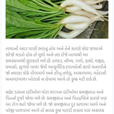
ત્વચાની અંદર પાણી ભરાતું હોય અને તેને કારણે કોઇ જગ્યાએ
સોજો ચડતો હોય તો મૂળો અને તલ રોજે ખાવાથી આ
સમસ્યામાંથી છુટકારો મળે છે. હળદર, નીમ્બ, ગળો, કાથો, મજીઠ,
ધમાસો, સુગંધી વાળા જેવી આયુર્વેદિક દવાઓની કાવો બનાવીને
જો નયણા કોઠે પીવામાંવે અને તીખુ તળેલુ, આથાવાળા, મહેંદાની
બનાવટવાળા ખોરાકો ન લેવામાં આવે તો કુષ્ઠ મટી શકે છે.
સફેદ ડાઘના દર્દીઓમાં મોટા ભાગના દર્દીઓમાં કબજીયાત અને
પિતની દુષ્ટી જોવા મળે છે. કબજીયાત અને પિતદ્રષ્ટિને કારણે પણ
આ રોગ થતો જોવા મળે છે. જો કબજીયાત દૂર કરવામાં આવે અને
પરેજી પાળવામાં આવે તો સાધ્ય કુષ્ટ મટાડી શકાય પણ અસાધ્ય