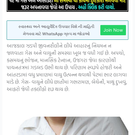
સ્વાસ્થ્ય અને આયુર્વેદિક ઉપચાર વિશે ની માહિતી
Join Now
મેળવવા માટે WhatsApp ગ્રુપ મા જોડાઓ
આજકાલ ઝડપી જીવનશૈલીને લીધે આહારનું નિયમન ન
જળવાતા ગેસ અને વાયુની સમસ્યા ખૂબ જ વધી ગઈ છે. અપચો,
કસમયનું ભોજન, માનસિક ટેન્શન, ઉજગરા જેવા કારણોથી
પાચનતંત્રમાં ગડબડ ઉભી થાય છે. પરિણામ સ્વરૂપે હોજરી અને
આંતરડામાં વધુ પ્રમાણમાં વાયુ ઉત્પન્ન થવાથી પેટમાં ભાર લાગવા
માંડે છે. ગેસ- વાયુને લીધે છાતીમાં ગભરામણ, બેચેની, માથું દુખવું,
આફરો જેવી તકલીફો શરૂ થાય છે.