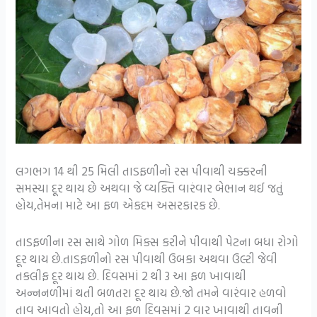
લગભગ 14 થી 25 મિલી તાડફળીનો રસ પીવાથી ચક્કરની
સમસ્યા દૂર થાય છે અથવા જે વ્યક્તિ વારંવાર બેભાન થઈ જતું
હોય,તેમના માટે આ ફળ એકદમ અસરકારક છે.
તાડફળીના રસ સાથે ગોળ મિક્સ કરીને પીવાથી પેટના બધા રોગો
દૂર થાય છે.તાડફળીનો રસ પીવાથી ઉબકા અથવા ઉલ્ટી જેવી
તકલીફ દૂર થાય છે. દિવસમાં 2 થી 3 આ ફળ ખાવાથી
અન્નનળીમાં થતી બળતરા દૂર થાય છે.જો તમને વારંવાર હળવો
તાવ આવતો હોય,તો આ ફળ દિવસમાં 2 વાર ખાવાથી તાવની