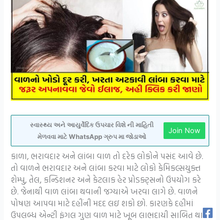
સ્વાસ્થ્ય અને આયુર્વેદિક ઉપચાર વિશે ની માહિતી
Join Now
મેળવવા માટે WhatsApp ગ્રુપ મા જોડાઓ
કાળા, ભરાવદાર અને લાંબા વાળ તો દરેક લોકોને પસંદ આવે છે.
તો વાળને ભરાવદાર અને લાંબા કરવા માટે લોકો કેમિકલ્સયુક્ત
શેમ્પુ, તેલ, કન્ડિશનર અને કેટલાક હેર પ્રોડક્ટ્સનો ઉપયોગ કરે
છે. જેનાથી વાળ લાંબા થવાની જગ્યાએ ખરવા લાગે છે. વાળને
પોષણ આપવા માટે દહીંની મદદ લઇ શકો છો. કારણકે દહીમાં
ઉપલબ્ધ એન્ટી ફંગલ ગુણ વાળ માટે ખૂબ લાભદાયી સાબિત થાય