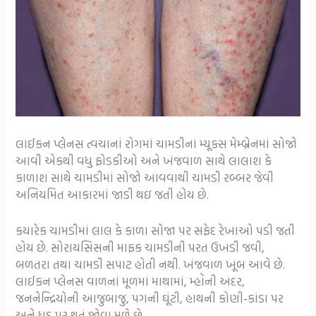
લાઈકન પ્લેનસ ત્વચાનાં રોગમાં ચામડીનાં મ્યૂક્સ મેમ્બ્રેનમાં સોજો
આવી એકથી વધુ ફોડકીઓ અને ખંજવાળ સાથે લાલાશ કે
કાળાશ સાથે ચામડીમાં સોજો આવવાથી ચામડી રબ્બર જેવી
અનિયમિત આકારમાં જાડી થઇ જતી હોય છે.
કયારેક ચામડીમાં લાલ કે કાળા સોજા પર સફેદ રેખાઓ પડી જતી
હોય છે. સોરાયસિસની માફક ચામડીની પરત ઉખડી જવી,
બળતરા તથા ચામડી સપાટ હોતી નથી. ખંજવાળ ખૂબ આવે છે.
લાઈકન પ્લેનસ વાળનાં મૂળમાં માથામાં, મ્હોંની અંદર,
જનનેન્દ્રિયોની આજુબાજુ, પગની ઘૂંટી, હાથની કોણી-કાંડા પર
અને ધડ પર થતું જોવા મળે છે.