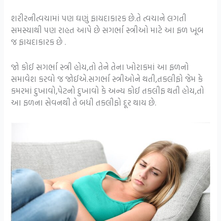
શરીરનીત્વચામાં પણ ઘણું ફાયદાકારક છે.તે ત્વચાને લગતી
સમસ્યાથી પણ રાહત આપે છે સગર્ભા સ્ત્રીઓ માટે આ ફળ ખૂબ
જ ફાયદાકારક છે .
જો કોઈ સગર્ભા સ્ત્રી હોય,તો તેને તેના ખોરાકમાં આ ફળનો
સમાવેશ કરવો જ જોઈએ.સગર્ભા સ્ત્રીઓને થતી,તકલીફો જેમ કે
કમરમાં દુખાવો,પેટનો દુખાવો કે અન્ય કોઈ તકલીફ થતી હોય,તો
આ ફળના સેવનથી તે બધી તકલીફો દૂર થાય છે.