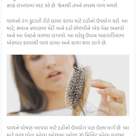
સાફ રાખવામાં મદદ કરે છે. જેનાથી તમને સ્વસ્થ વાળ મળશે.
વાળનો રંગ કુદરતી રીતે લાંબા કરવા માટે દહીનો ઉપયોગ કરો. આ
માટે, સમાન પ્રમાણમાં મેંદી અને દહીં ભેળવીને એક પેસ્ટ બનાવો
અને આ પેસ્ટને વાળમાં લગાવો. આ ઘરેલું ઉપાય અઠવાડિયામાં
એકવાર કરવાથી વાળ લાંબા અને કાળા થવા લાગે છે.
વાળને પોષણ આપવા માટે દહીંનો ઉપયોગ પણ ઉત્તમ માર્ગ છે. આ
માટે વાળ ધોતા પહેલા ઓછામાં ઓછા 30 મિનિટ પહેલા વાળમાં