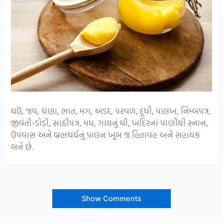
ઘઉં, જવ, ચણા, ભાત, મગ, અડદ, પરવળ, દૂધી, પાલખ, નિમ્બપત્ર,
જીવંતી-ડોડી, સાઠીપત્ર, મધ, ગાયનું ઘી, ખદિરનાં પાણીથી સ્નાન,
ઉપવાસ અને બ્રહ્મચર્યનું પાલન ખૂબ જ હિતાવહ અને સહાયક
બને છે.
Show Comments