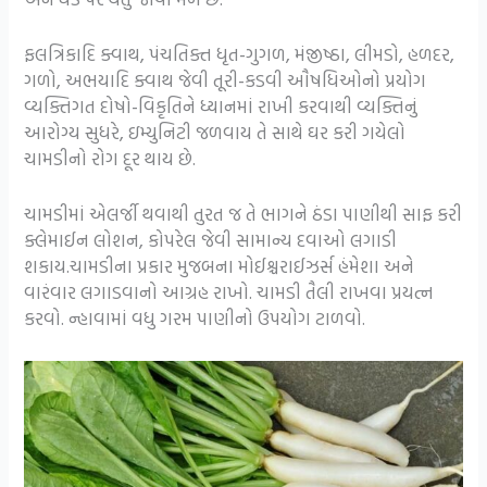
ફલત્રિકાદિ ક્વાથ, પંચતિક્ત ધૃત-ગુગળ, મંજીષ્ઠા, લીમડો, હળદર,
ગળો, અભયાદિ ક્વાથ જેવી તૂરી-કડવી ઔષધિઓનો પ્રયોગ
વ્યક્તિગત દોષો-વિકૃતિને ધ્યાનમાં રાખી કરવાથી વ્યક્તિનું
આરોગ્ય સુધરે, ઇમ્યુનિટી જળવાય તે સાથે ઘર કરી ગયેલો
ચામડીનો રોગ દૂર થાય છે.
ચામડીમાં એલર્જી થવાથી તુરત જ તે ભાગને ઠંડા પાણીથી સાફ કરી
ક્લેમાઈન લોશન, કોપરેલ જેવી સામાન્ય દવાઓ લગાડી
શકાય.ચામડીના પ્રકાર મુજબના મોઈશ્ચરાઈઝર્સ હંમેશા અને
વારંવાર લગાડવાનો આગ્રહ રાખો. ચામડી તૈલી રાખવા પ્રયત્ન
કરવો. ન્હાવામાં વધુ ગરમ પાણીનો ઉપયોગ ટાળવો.