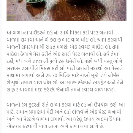
આંબળા ના પાઉડરને દહીની સાથે મિક્સ કરી પેસ્ટ બનાવી
વાળમાં લગાવો અને બે કલાક બાદ વાળ ધોઇ લો. આમ કરવાથી
વાળની સમસ્યામાંથી રાહત મળશે: એક સ્વચ્છ બાઉલ લો. તેમાં
પાકેલા કેળાને મેશ કરીને એક સારી પેસ્ટ બનાવી લો. હવે તેમા
દહીં, મધ અને તાજા લીંબુનો રસ ઉમેરી લો. પછી બધી વસ્તુઓને
બરાબર હલાવીને મિક્સ કરી લો. પછી બ્રશની મદદથી આ પેસ્ટને
માથામાં લગાવો અને 25-30 મિનિટ માટે રાખી મૂકો. હવે નોર્મલ
શેમ્પુથી તમારા વાળ ધોઇ લો. આ માસ્ક સ્કેલ્પને હાઇડ્રેટ અને તેને
સાફ રાખવામાં મદદ કરે છે. જેનાથી તમને સ્વસ્થ વાળ મળશે.
વાળનો રંગ કુદરતી રીતે લાંબા કરવા માટે દહીનો ઉપયોગ કરો. આ
માટે, સમાન પ્રમાણમાં મેંદી અને દહીં ભેળવીને એક પેસ્ટ બનાવો
અને આ પેસ્ટને વાળમાં લગાવો. આ ઘરેલું ઉપાય અઠવાડિયામાં
એકવાર કરવાથી વાળ લાંબા અને કાળા થવા લાગે છે.