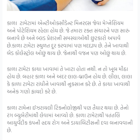
કાળા ટામેટામાં એન્ટીઓક્સીડેન્ટ મિનરલ્સ જેવા મેગ્નેશિયમ
અને પોટેશિયમ રહેલા હોય છે. જે તમારા રક્ત સંચારને પણ સારું
બનાવે છે અને બ્લડ પ્રેશરની સમસ્યાઓથી છુટકારો અપાવે
છે.કાળા ટામેટા સ્થુળત દૂર કરવામાં પણ મદદરૂપ છે. તેને ખાવાથી
બેડ કોલેસ્ટ્રોલ ઓછું થાય છે. જેનાથી વજન પણ ઓછું થાય છે.
કાળા ટામેટા કાચા ખાવામાં તે ખાટા હોતા નથી. ન તો ખૂબ મીઠા
હોય છે. બહાર કાળા અને અંદર લાલ-બ્રાઉન હોય છે. લીલા, લાલા
કે કાળા ટામેટા રાંધીને ખાવાથી નુકસાન કરે છે. તે કાચા ખાવાથી
અનેક ગણો ફાયદો કરે છે.
કાળા ટામેના ઈઝરાયલી ટિકનોલોજીથી પણ તૈયાર થયા છે. તેનો
રંગ બ્યુબેરીમાંથી લેવામાં આવ્યો છે. કાળા ટામેટાથી પતંતલિ
આયુર્વેદીક કંપની હ્રદય રોગ અને ડાયાબિટીસની દવા બનાવવાની
છે.