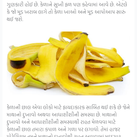
ગુણકારી હોઈ છે. કેળાને સુખી ફળ પણ કહેવામાં આવે છે. એટલે
કે જો મૂડ ખરાબ લાગે તો કેળા ખાઓ અને મૂડ આપોઆપ સારું
થઈ જશે.
કેળાની છાલ એવા લોકો માટે ફાયદાકારક સાબિત થઈ શકે છે જેને
માથાનો દુખાવો અથવા આધાશીશીની સમસ્યા છે. માથાનો
દુખાવો અને આધાશીશીની સમસ્યાથી રાહત મેળવવા માટે
કેળાની છાલ તમારા કપાળ અને ગળા પર લગાવો. તેમાં હાજર
પોટેશિયમ તમને માથાનો દુખાવોથી રાહત આપવામાં મદદગાર