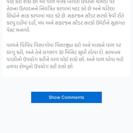
પણ કરી શકો છો આ વાળ માસ્ક ખોપરી ઉપરની ચામડી પર
તેલના ઉત્પાદનને નિયંત્રિત કરવામાં મદદ કરે છે અને ચોંટેલા
છિદ્રોને સાફ કરવામાં મદદ કરે છે. સફરજન સીડર સરકો કેવી રીતે
કરવું દહીંમાં દહીં, મધ અને સફરજન સીડર સરકો ઉમેરીને સુસંગત
પેસ્ટ બનાવો.
વાળને વિવિધ વિભાગોમાં વિભાજીત કરો અને માસ્કને વાળ પર
લાગુ કરો, અને તેને લગભગ 30 મિનિટ સુધી રહેવા દો. સામાન્ય
પાણીનો ઉપયોગ કરીને વાળ ધોઈ શકો છો. અને વાળ ધોવા માટે
હળવા શેમ્પૂનો ઉપયોગ કરી શકો છો.
Show Comments