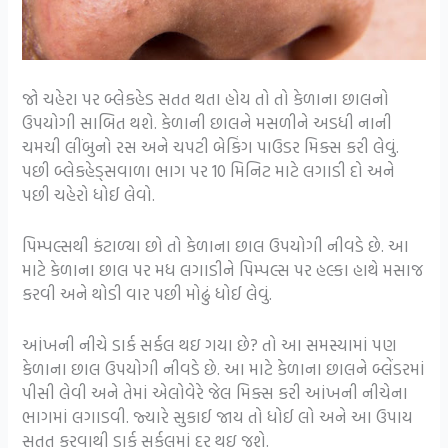
જો ચહેરા પર બ્લેકહેડ સતત થતા હોય તો તો કેળાના છાલનો
ઉપયોગી સાબિત થશે. કેળાની છાલને મસળીને અડધી નાની
ચમચી લીંબુનો રસ અને ચપટી બેકિંગ પાઉડર મિક્સ કરી લેવું.
પછી બ્લેકહેડ્સવાળા ભાગ પર 10 મિનિટ માટે લગાડી દો અને
પછી ચહેરો ધોઈ લેવો.
પિમ્પલ્સથી કંટાળ્યા છો તો કેળાના છાલ ઉપયોગી નીવડે છે. આ
માટે કેળાના છાલ પર મધ લગાડીને પિમ્પલ્સ પર હલ્કા હાથે મસાજ
કરવી અને થોડી વાર પછી મોઢું ધોઈ લેવું.
આંખની નીચે ડાર્ક સર્કલ થઇ ગયા છે? તો આ સમસ્યામાં પણ
કેળાના છાલ ઉપયોગી નીવડે છે. આ માટે કેળાના છાલને બ્લેંડરમાં
પીસી લેવી અને તેમાં એલોવેરે જેલ મિક્સ કરી આંખની નીચેના
ભાગમાં લગાડવી. જ્યારે સુકાઈ જાય તો ધોઈ લો અને આ ઉપાય
સતત કરવાથી ડાર્ક સર્કલમાં દૂર થઇ જશે.