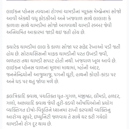
લાઈકન પ્લેનસ ત્વચાનાં રોગમાં ચામડીનાં મ્યૂક્સ મેમ્બ્રેનમાં સોજો
આવી એકથી વધુ ફોડકીઓ અને ખંજવાળ સાથે લાલાશ કે
કાળાશ સાથે ચામડીમાં સોજો આવવાથી ચામડી રબ્બર જેવી
અનિયમિત આકારમાં જાડી થઇ જતી હોય છે.
કયારેક ચામડીમાં લાલ કે કાળા સોજા પર સફેદ રેખાઓ પડી જતી
હોય છે. સોરાયસિસની માફક ચામડીની પરત ઉખડી જવી,
બળતરા તથા ચામડી સપાટ હોતી નથી. ખંજવાળ ખૂબ આવે છે.
લાઈકન પ્લેનસ વાળનાં મૂળમાં માથામાં, મ્હોંની અંદર,
જનનેન્દ્રિયોની આજુબાજુ, પગની ઘૂંટી, હાથની કોણી-કાંડા પર
અને ધડ પર થતું જોવા મળે છે.
ફલત્રિકાદિ ક્વાથ, પંચતિક્ત ધૃત-ગુગળ, મંજીષ્ઠા, લીમડો, હળદર,
ગળો, અભયાદિ ક્વાથ જેવી તૂરી-કડવી ઔષધિઓનો પ્રયોગ
વ્યક્તિગત દોષો-વિકૃતિને ધ્યાનમાં રાખી કરવાથી વ્યક્તિનું
આરોગ્ય સુધરે, ઇમ્યુનિટી જળવાય તે સાથે ઘર કરી ગયેલો
ચામડીનો રોગ દૂર થાય છે.