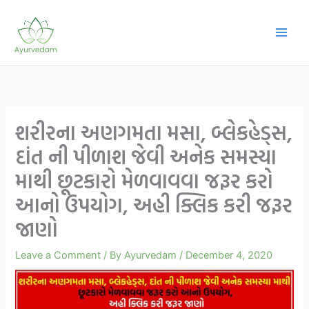
Skip
to
content
શરીરના અણગમતા મસા, બ્લેકહેડ્સ,
દાંત ની પીળાશ જેવી અનેક સમસ્યા
માથી છૂટકારો મેળવાવવા જરૂર કરો
આનો ઉપયોગ, અહી ક્લિક કરી જરૂર
જાણો
Leave a Comment
/ By
Ayurvedam
/
December 4, 2020