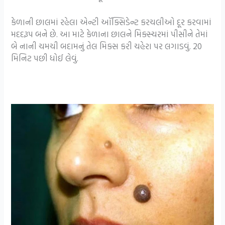
કેળાની છાલમાં રહેલા એન્ટી ઑક્સિડેન્ટ કરચલીઓ દૂર કરવામાં
મદદરૂપ બને છે. આ માટે કેળાના છાલને મિક્સ્ચરમાં પીસીને તેમાં
બે નાની ચમચી બદામનું તેલ મિક્સ કરી ચહેરા પર લગાડવું. 20
મિનિટ પછી ધોઈ લેવું.