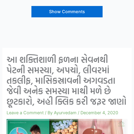
Show Comments
આ શક્તિશાળી ફળના સેવનથી
પેટની સમસ્યા, અપચો, લીવરમાં
તકલીફ, માસિકસ્રાવની અગવડતા
જેવી અનેક સમસ્યા માથી મળે છે
છૂટકારો, અહી ક્લિક કરી જરૂર જાણો
Leave a Comment
/ By
Ayurvedam
/
December 4, 2020