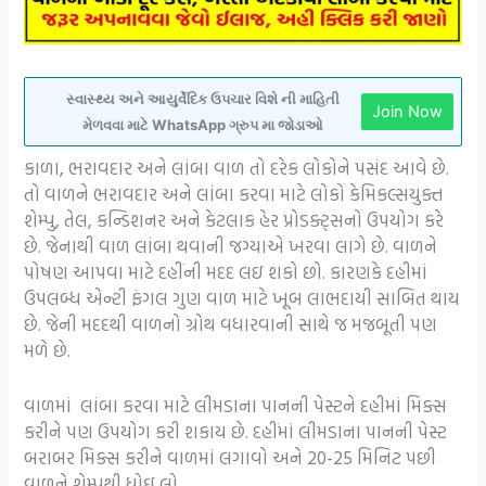
સ્વાસ્થ્ય અને આયુર્વેદિક ઉપચાર વિશે ની માહિતી
Join Now
મેળવવા માટે WhatsApp ગ્રુપ મા જોડાઓ
કાળા, ભરાવદાર અને લાંબા વાળ તો દરેક લોકોને પસંદ આવે છે.
તો વાળને ભરાવદાર અને લાંબા કરવા માટે લોકો કેમિકલ્સયુક્ત
શેમ્પુ, તેલ, કન્ડિશનર અને કેટલાક હેર પ્રોડક્ટ્સનો ઉપયોગ કરે
છે. જેનાથી વાળ લાંબા થવાની જગ્યાએ ખરવા લાગે છે. વાળને
પોષણ આપવા માટે દહીંની મદદ લઇ શકો છો. કારણકે દહીમાં
ઉપલબ્ધ એન્ટી ફંગલ ગુણ વાળ માટે ખૂબ લાભદાયી સાબિત થાય
છે. જેની મદદથી વાળનો ગ્રોથ વધારવાની સાથે જ મજબૂતી પણ
મળે છે.
વાળમાં લાંબા કરવા માટે લીમડાના પાનની પેસ્ટને દહીમાં મિક્સ
કરીને પણ ઉપયોગ કરી શકાય છે. દહીંમાં લીમડાના પાનની પેસ્ટ
બરાબર મિક્સ કરીને વાળમાં લગાવો અને 20-25 મિનિટ પછી
વાળને શેમ્પુથી ધોઇ લો.