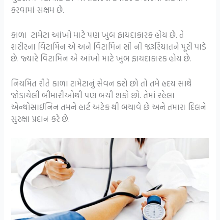
કરવામાં સક્ષમ છે.
કાળા ટામેટા આંખો માટે પણ ખુબ ફાયદાકારક હોય છે. તે
શરીરના વિટામિન એ અને વિટામિન સી ની જરૂરિયાતને પૂરી પાડે
છે. જ્યારે વિટામિન એ આંખો માટે ખુબ ફાયદાકારક હોય છે.
નિયમિત રીતે કાળા ટામેટાનું સેવન કરો છો તો તમે હ્રદય સાથે
જોડાયેલી બીમારીઓથી પણ બચી શકો છો. તેમાં રહેલા
એન્થોસાઈનિન તમને હાર્ટ અટેક થી બચાવે છે અને તમારા દિલને
સુરક્ષા પ્રદાન કરે છે.