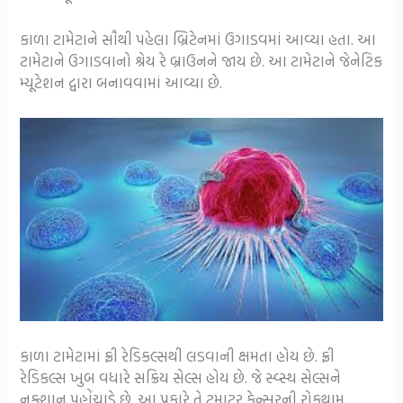
કાળા ટામેટાને સૌથી પહેલા બ્રિટેનમાં ઉગાડવમાં આવ્યા હતા. આ
ટામેટાને ઉગાડવાનો શ્રેય રે બ્રાઉનને જાય છે. આ ટામેટાને જેનેટિક
મ્યૂટેશન દ્વારા બનાવવામાં આવ્યા છે.
કાળા ટામેટામાં ફ્રી રેડિકલ્સથી લડવાની ક્ષમતા હોય છે. ફ્રી
રેડિકલ્સ ખુબ વધારે સક્રિય સેલ્સ હોય છે. જે સ્વ્સ્થ સેલ્સને
નુક્શાન પહોંચાડે છે. આ પ્રકારે તે ટમાટર કેન્સરની રોકથામ