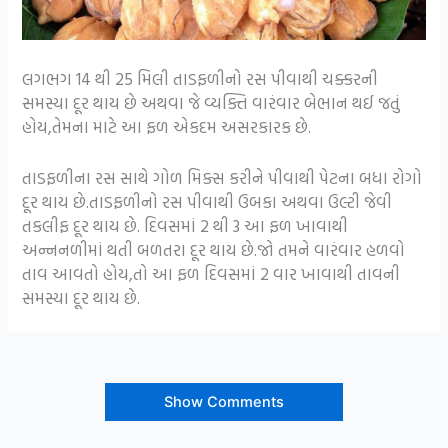
લગભગ 14 થી 25 મિલી તાડફળીનો રસ પીવાથી ચક્કરની
સમસ્યા દૂર થાય છે અથવા જે વ્યક્તિ વારંવાર બેભાન થઈ જતું
હોય,તેમના માટે આ ફળ એકદમ અસરકારક છે.
તાડફળીના રસ સાથે ગોળ મિક્સ કરીને પીવાથી પેટના બધા રોગો
દૂર થાય છે.તાડફળીનો રસ પીવાથી ઉબકા અથવા ઉલ્ટી જેવી
તકલીફ દૂર થાય છે. દિવસમાં 2 થી 3 આ ફળ ખાવાથી
અન્નનળીમાં થતી બળતરા દૂર થાય છે.જો તમને વારંવાર હળવો
તાવ આવતો હોય,તો આ ફળ દિવસમાં 2 વાર ખાવાથી તાવની
સમસ્યા દૂર થાય છે.
Show Comments