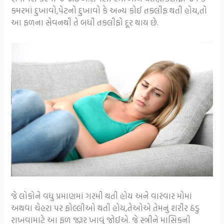
કમરમાં દુખાવો,પેટનો દુખાવો કે અન્ય કોઈ તકલીફ થતી હોય,તો
આ ફળના સેવનથી તે બધી તકલીફો દૂર થાય છે.
જે લોકોને વધુ પ્રમાણમાં ગરમી થતી હોય અને વારંવાર મોમાં
અથવા ચેહરા પર ફોલ્લીઓ થતી હોય,તેઓએ તેમનું શરીર ઠંડુ
રાખવામાટે આ ફળ જરૂર ખાવું જોઈએ. જે સ્ત્રીને માસિકની