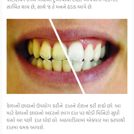
સાબિત થાય છે, સાથે જ તે મનને ઠંડક આપે છે.
કેળાની છાલનો ઉપયોગ કરીને દાંતને રોશન કરી શકો છો. આ
માટે કેળાની છાલનો અંદરનો ભાગ દાંત પર થોડી મિનિટો સુધી
ઘસો આ પછી દાંત ધોઈ લો. અઠવાડિયામાં એકવાર આ કરવાથી
દાંતમાં ચમક આવશે.