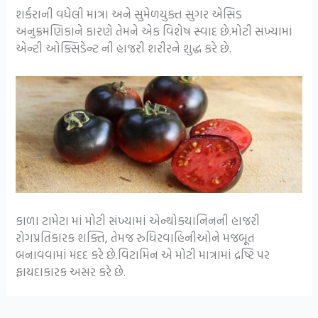
શર્કરાની વધેલી માત્રા અને સુમેળયુક્ત સુગર એસિડ
અનુક્રમણિકાને કારણે તેમને એક વિશેષ સ્વાદ છે.મોટી સંખ્યામાં
એન્ટી ઓક્સિડેન્ટ ની હાજરી શરીરને શુદ્ધ કરે છે.
કાળા ટામેટા માં મોટી સંખ્યામાં એન્થોકયાનિનની હાજરી
રોગપ્રતિકારક શક્તિ, તેમજ રુધિરવાહિનીઓને મજબૂત
બનાવવામાં મદદ કરે છે.વિટામિન એ મોટી માત્રામાં દ્રષ્ટિ પર
ફાયદાકારક અસર કરે છે.