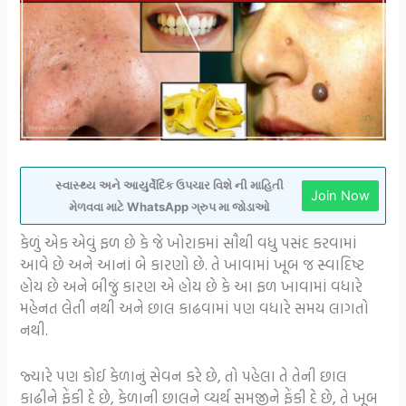
સ્વાસ્થ્ય અને આયુર્વેદિક ઉપચાર વિશે ની માહિતી
Join Now
મેળવવા માટે WhatsApp ગ્રુપ મા જોડાઓ
કેળું એક એવું ફળ છે કે જે ખોરાકમાં સૌથી વધુ પસંદ કરવામાં
આવે છે અને આનાં બે કારણો છે. તે ખાવામાં ખૂબ જ સ્વાદિષ્ટ
હોય છે અને બીજું કારણ એ હોય છે કે આ ફળ ખાવામાં વધારે
મહેનત લેતી નથી અને છાલ કાઢવામાં પણ વધારે સમય લાગતો
નથી.
જ્યારે પણ કોઈ કેળાનું સેવન કરે છે, તો પહેલા તે તેની છાલ
કાઢીને ફેંકી દે છે, કેળાની છાલને વ્યર્થ સમજીને ફેંકી દે છે, તે ખૂબ