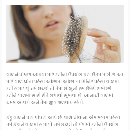
વાળને પોષણ આપવા માટે દહીંનો ઉપયોગ પણ ઉત્તમ માર્ગ છે. આ
માટે વાળ ધોતા પહેલા ઓછામાં ઓછા 30 મિનિટ પહેલા વાળમાં
દહીં લગાવવું. તમે ઇચ્છો તો તેમાં લીંબુનો રસ ઉમેરી શકો છો.
દહીંને વાળમાં સારી રીતે લગાવી સૂકાવા દો. આનાથી વાળમાં
ચમક આવશે અને તેમાં જીવ જળવાઇ રહેશે.
ઈંડુ વાળને પણ પોષણ આપે છે. વાળ ધોવાના એક કલાક પહેલા
તમે ઈંડાને વાળમાં લગાવો. તમે ઇચ્છો તો ઈંડામાં દહીંનો ઉપયોગ