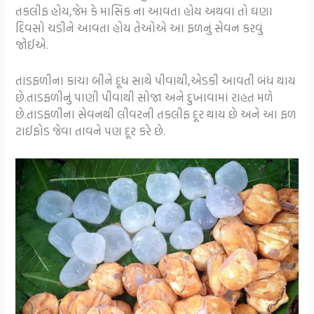
તકલીફ હોય,જેમ કે માસિક ના આવતા હોય અથવા તો ઘણા
દિવસો ચડીને આવતા હોય તેઓએ આ ફળનું સેવન કરવું
જોઈએ.
તાડફળીના કાચા બીને દૂધ સાથે પીવાથી,એડકી આવતી બંધ થાય
છે.તાડફળીનું પાણી પીવાથી સોજા અને દુખાવામાં રાહત મળે
છે.તાડફળીના સેવનથી લીવરની તકલીફ દૂર થાય છે અને આ ફળ
ટાઈફોડ જેવા તાવને પણ દૂર કરે છે.