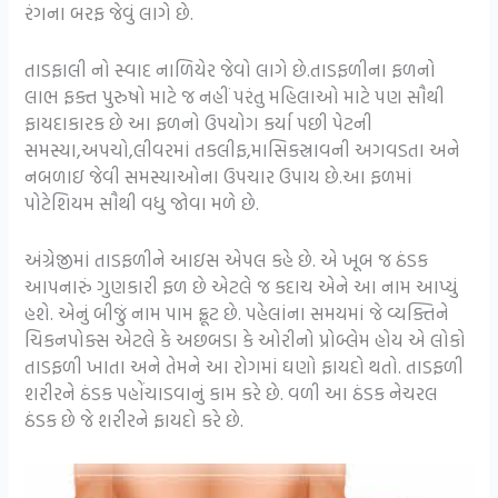
રંગના બરફ જેવું લાગે છે.
તાડફાલી નો સ્વાદ નાળિયેર જેવો લાગે છે.તાડફળીના ફળનો
લાભ ફક્ત પુરુષો માટે જ નહીં પરંતુ મહિલાઓ માટે પણ સૌથી
ફાયદાકારક છે આ ફળનો ઉપયોગ કર્યા પછી પેટની
સમસ્યા,અપચો,લીવરમાં તકલીફ,માસિકસ્રાવની અગવડતા અને
નબળાઇ જેવી સમસ્યાઓના ઉપચાર ઉપાય છે.આ ફળમાં
પોટેશિયમ સૌથી વધુ જોવા મળે છે.
અંગ્રેજીમાં તાડફળીને આઇસ એપલ કહે છે. એ ખૂબ જ ઠંડક
આપનારું ગુણકારી ફળ છે એટલે જ કદાચ એને આ નામ આપ્યું
હશે. એનું બીજું નામ પામ ફ્રૂટ છે. પહેલાંના સમયમાં જે વ્યક્તિને
ચિકનપોક્સ એટલે કે અછબડા કે ઓરીનો પ્રોબ્લેમ હોય એ લોકો
તાડફળી ખાતા અને તેમને આ રોગમાં ઘણો ફાયદો થતો. તાડફળી
શરીરને ઠંડક પહોંચાડવાનું કામ કરે છે. વળી આ ઠંડક નેચરલ
ઠંડક છે જે શરીરને ફાયદો કરે છે.