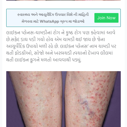
સ્વાસ્થ્ય અને આયુર્વેદિક ઉપચાર વિશે ની માહિતી
Join Now
મેળવવા માટે WhatsApp ગ્રુપ મા જોડાઓ
લાઈકન પ્લેનસ-ચામડીનાં રોગ ને કુષ્ઠ રોગ પણ કહેવામાં આવે
છે.સફેદ ડાઘ પડી ગયો હોય એમ ચામડી થઈ જાય છે જેના
આયુર્વેદિક ઉપાયો મળી રહે છે. લાઈકન પ્લેનસ’ નામ ચામડી પર
થતી ફોડકીઓ, સોજો અને ખરબચડી ત્વચાનો દેખાવ લીલમાં
થતી લાઈકન ફુગને મળતો આવવાથી પડ્યું.