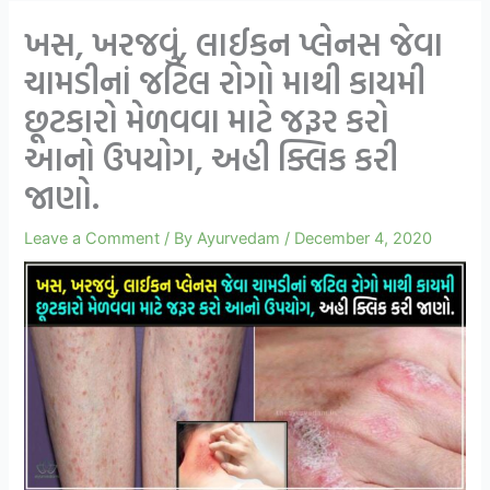
ખસ, ખરજવું, લાઈકન પ્લેનસ જેવા
ચામડીનાં જટિલ રોગો માથી કાયમી
છૂટકારો મેળવવા માટે જરૂર કરો
આનો ઉપયોગ, અહી ક્લિક કરી
જાણો.
Leave a Comment
/ By
Ayurvedam
/
December 4, 2020