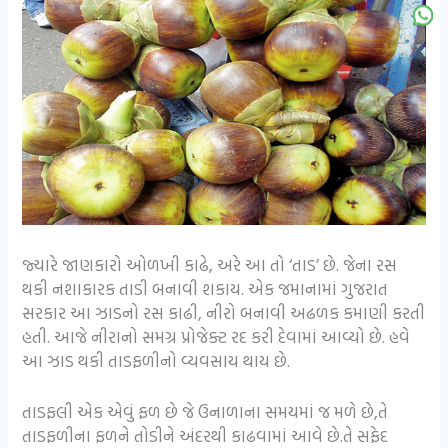
જ્યારે જાણકારો ઓળખી કાઢે, અરે આ તો ‘તાડ’ છે. જેના રસ
થકી નશાકારક તાડી બનાવી શકાય. એક જમાનામાં ગુજરાત
સરકાર આ ઝાડનો રસ કાઢી, નીરો બનાવી અઢળક કમાણી કરતી
હતી. આજે નીરાનો સમગ્ર પ્રોજેક્ટ રદ કરી દેવામાં આવ્યો છે. હવે
આ ઝાડ થકી તાડફળીનો વ્યવસાય થાય છે.
તાડફલી એક એવું ફળ છે જે ઉનાળાના સમયમાં જ મળે છે,તે
તાડફળીના ફળને તોડીને અંદરથી કાઢવામાં આવે છે.તે સફેદ