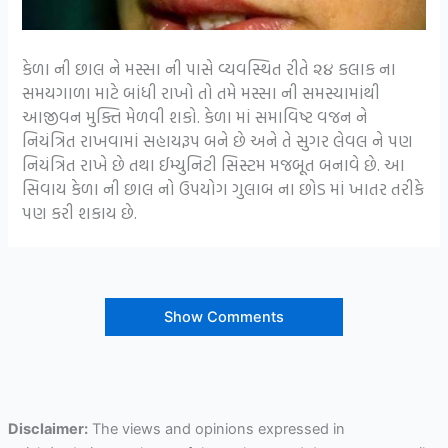
કેળા ની છાલ ને મસ્સા ની પાસે વ્યવસ્થિત રીતે ૨૪ કલાક ના
સમયગાળા માટે બાંધી રાખો તો તમે મસ્સા ની સમસ્યામાંથી
આજીવન મુક્તિ મેળવી શકો. કેળા માં સમાવિષ્ટ વજન ને
નિયંત્રિત રાખવામાં સહાયરૂપ બને છે અને તે સુગર લેવલ ને પણ
નિયંત્રિત રાખે છે તથા ઈમ્યુનિટી સિસ્ટમ મજબૂત બનાવે છે. આ
સિવાય કેળા ની છાલ નો ઉપયોગ ગુલાબ ના છોડ માં ખાતર તરીકે
પણ કરી શકાય છે.
Show Comments
Disclaimer:
The views and opinions expressed in