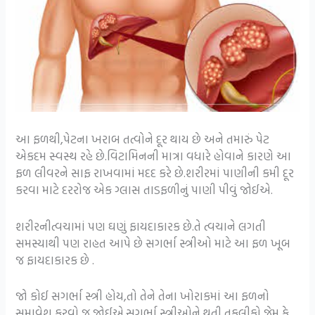
આ ફળથી,પેટના ખરાબ તત્વોને દૂર થાય છે અને તમારું પેટ
એકદમ સ્વસ્થ રહે છે.વિટામિનની માત્રા વધારે હોવાને કારણે આ
ફળ લીવરને સાફ રાખવામાં મદદ કરે છે.શરીરમાં પાણીની કમી દૂર
કરવા માટે દરરોજ એક ગ્લાસ તાડફળીનું પાણી પીવું જોઈએ.
શરીરનીત્વચામાં પણ ઘણું ફાયદાકારક છે.તે ત્વચાને લગતી
સમસ્યાથી પણ રાહત આપે છે સગર્ભા સ્ત્રીઓ માટે આ ફળ ખૂબ
જ ફાયદાકારક છે .
જો કોઈ સગર્ભા સ્ત્રી હોય,તો તેને તેના ખોરાકમાં આ ફળનો
સમાવેશ કરવો જ જોઈએ.સગર્ભા સ્ત્રીઓને થતી,તકલીફો જેમ કે