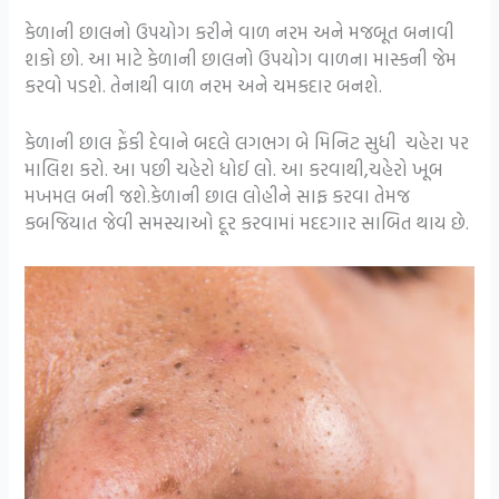
કેળાની છાલનો ઉપયોગ કરીને વાળ નરમ અને મજબૂત બનાવી
શકો છો. આ માટે કેળાની છાલનો ઉપયોગ વાળના માસ્કની જેમ
કરવો પડશે. તેનાથી વાળ નરમ અને ચમકદાર બનશે.
કેળાની છાલ ફેંકી દેવાને બદલે લગભગ બે મિનિટ સુધી ચહેરા પર
માલિશ કરો. આ પછી ચહેરો ધોઈ લો. આ કરવાથી,ચહેરો ખૂબ
મખમલ બની જશે.કેળાની છાલ લોહીને સાફ કરવા તેમજ
કબજિયાત જેવી સમસ્યાઓ દૂર કરવામાં મદદગાર સાબિત થાય છે.