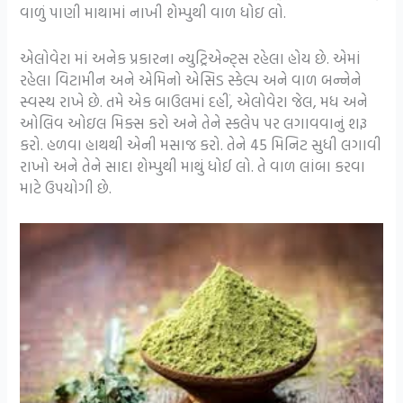
વાળું પાણી માથામાં નાખી શેમ્પુથી વાળ ધોઇ લો.
એલોવેરા માં અનેક પ્રકારના ન્યુટ્રિએન્ટ્સ રહેલા હોય છે. એમાં
રહેલા વિટામીન અને એમિનો એસિડ સ્કેલ્પ અને વાળ બન્નેને
સ્વસ્થ રાખે છે. તમે એક બાઉલમાં દહીં, એલોવેરા જેલ, મધ અને
ઓલિવ ઓઇલ મિક્સ કરો અને તેને સ્કલેપ પર લગાવવાનું શરૂ
કરો. હળવા હાથથી એની મસાજ કરો. તેને 45 મિનિટ સુધી લગાવી
રાખો અને તેને સાદા શેમ્પુથી માથું ધોઈ લો. તે વાળ લાંબા કરવા
માટે ઉપયોગી છે.