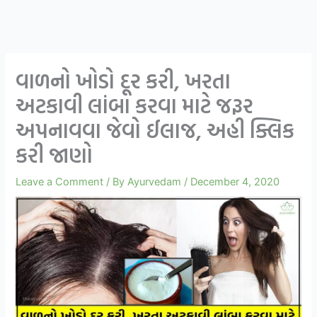
વાળનો ખોડો દૂર કરી, ખરતા
અટકાવી લાંબા કરવા માટે જરૂર
અપનાવવા જેવો ઈલાજ, અહી ક્લિક
કરી જાણો
Leave a Comment
/ By
Ayurvedam
/
December 4, 2020