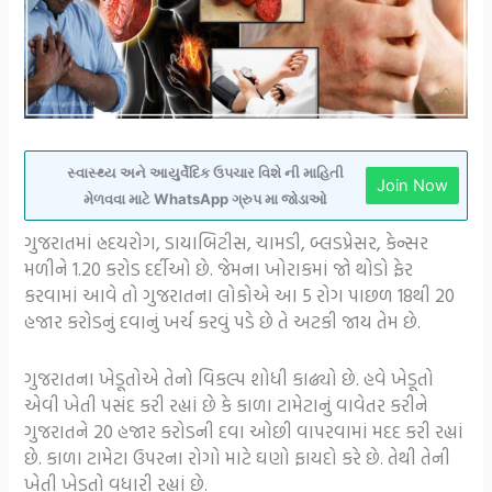
સ્વાસ્થ્ય અને આયુર્વેદિક ઉપચાર વિશે ની માહિતી
Join Now
મેળવવા માટે WhatsApp ગ્રુપ મા જોડાઓ
ગુજરાતમાં હ્રદયરોગ, ડાયાબિટીસ, ચામડી, બ્લડપ્રેસર, કેન્સર
મળીને 1.20 કરોડ દર્દીઓ છે. જેમના ખોરાકમાં જો થોડો ફેર
કરવામાં આવે તો ગુજરાતના લોકોએ આ 5 રોગ પાછળ 18થી 20
હજાર કરોડનું દવાનું ખર્ચ કરવું પડે છે તે અટકી જાય તેમ છે.
ગુજરાતના ખેડૂતોએ તેનો વિકલ્પ શોધી કાઢ્યો છે. હવે ખેડૂતો
એવી ખેતી પસંદ કરી રહ્યાં છે કે કાળા ટામેટાનું વાવેતર કરીને
ગુજરાતને 20 હજાર કરોડની દવા ઓછી વાપરવામાં મદદ કરી રહ્યાં
છે. કાળા ટામેટા ઉપરના રોગો માટે ઘણો ફાયદો કરે છે. તેથી તેની
ખેતી ખેડૂતો વધારી રહ્યાં છે.