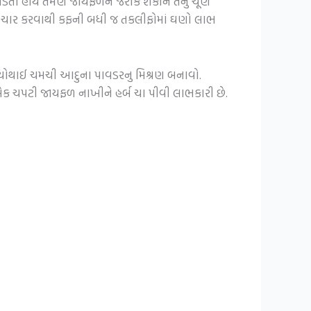
ો હોય તેમણે જાયફળને જરાક શેકીને તેનું ચૂર્ણ
ાણે ઉપચાર કરવાથી કફની બધી જ તકલીફોમાં ઘણો લાભ
 ચોથાઈ ચમચી આદુના પાવડરનુ મિશ્રણ બનાવો.
ક ચપટી જાયફળ નાખીને હર્બ ચા પીવી લાભકારી છે.