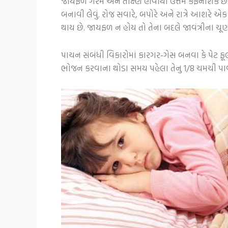
જાયફળ ગરમ અને તીક્ષ્ણ હોવાથી ઉત્તમ કફનાશક છે.
બનાવી લેવું. રોજ સવારે, બપોરે અને રાત્રે આશરે 
થાય છે. જાયફળ ન હોય તો તેના બદલે જાવંત્રીના ચૂ
પાચન સંબંધી વિકારોમાં કારગર-ગેસ બનવા કે પેટ
ભોજન કરવાના થોડા સમય પહેલા તેનુ 1/8 ચમચી પા