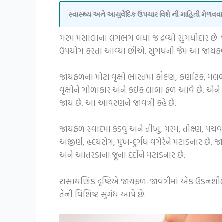
સ્વાસ્થ્ય અને આયુર્વેદિક ઉપચાર વિશે ની માહિતી મેળ
ગરમ મસાલાનાં લગભગ બધાં જ દ્રવ્યો સુગંધીદાર છે
ઉપયોગ કરતા આવ્યા છીએ. સુગંધની જેમ આ જાયફળ
જાયફળનાં મોટાં વૃક્ષો ભારતમાં કોંકણ, કર્ણાટક, મલ
વૃક્ષોને ગોળાકાર અને કંઈક લાંબાં ફળ આવે છે. એ
જાય છે. આ આવરણને જાવંત્રી કહે છે.
જાયફળ સ્વાદમાં કડવું અને તીખું, ગરમ, તીક્ષ્ણ, 
અજીર્ણ, હૃદયરોગ, મુખ-દુર્ગંધ વગેરેને મટાડનાર છે. 
અને આંતરડાનાં જૂનાં દર્દોને મટાડનાર છે.
રાસાયણિક દૃષ્ટિએ જાયફળ-જાવંત્રીમાં એક ઉડનશીલ તેલ, 
તેની વિશિષ્ટ સુગંધ આપે છે.