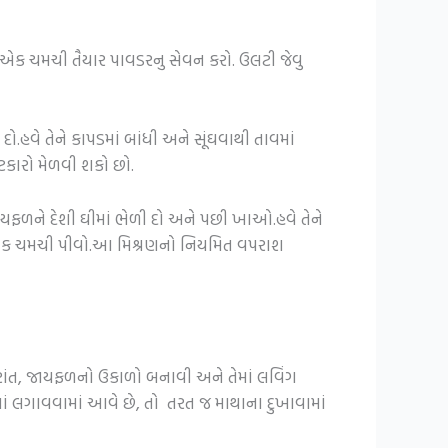
ક ચમચી તૈયાર પાવડરનુ સેવન કરો. ઉલટી જેવુ
.હવે તેને કાપડમાં બાંધી અને સૂંઘવાથી તાવમાં
ટકારો મેળવી શકો છો.
ળને દેશી ઘીમાં ભેળી દો અને પછી ખાઓ.હવે તેને
 પેટ એક ચમચી પીવો.આ મિશ્રણનો નિયમિત વપરાશ
રાંત, જાયફળનો ઉકાળો બનાવી અને તેમાં લવિંગ
ામાં લગાવવામાં આવે છે, તો તરત જ માથાના દુખાવામાં