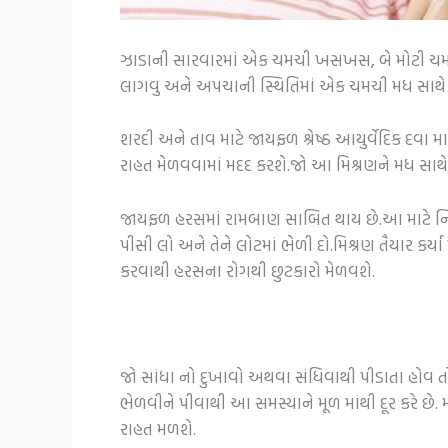
ઝાડાની સારવારમાં એક ચમચી ખસખસ, બે મોટી ચમચ
લાગવુ અને અપચાની સ્થિતિમાં એક ચમચી મધ સાથે 
શરદી અને તાવ માટે જાયફળ શ્રેષ્ઠ આયુર્વેદિક દવા 
રાહત મેળવવામાં મદદ કરશે.જો આ મિશ્રણને મધ સાથે 
જાયફળ હરસમાં રામબાણ સાબિત થાય છે.આ માટે નિ
પીસી લો અને તેને લોટમાં ભેળી દો.મિશ્રણ તૈયાર કર
કરવાથી હરસના રોગથી છુટકારો મેળવશે.
જો સાંધા નો દુખાવો અથવા સંધિવાથી પીડાતા હોવ 
ભેળવીને પીવાથી આ સમસ્યાને મૂળ માંથી દૂર કરે છે.
રાહત મળશે.