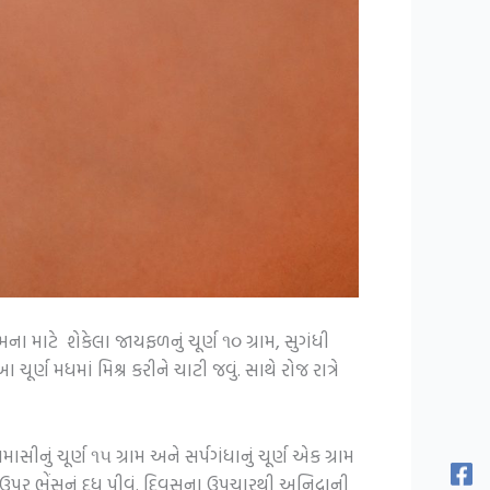
ા માટે શેકેલા જાયફળનું ચૂર્ણ ૧૦ ગ્રામ, સુગંધી
ચૂર્ણ મધમાં મિશ્ર કરીને ચાટી જવું. સાથે રોજ રાત્રે
ાસીનું ચૂર્ણ ૧૫ ગ્રામ અને સર્પગંધાનું ચૂર્ણ એક ગ્રામ
પર ભેંસનું દૂધ પીવું. દિવસના ઉપચારથી અનિદ્રાની