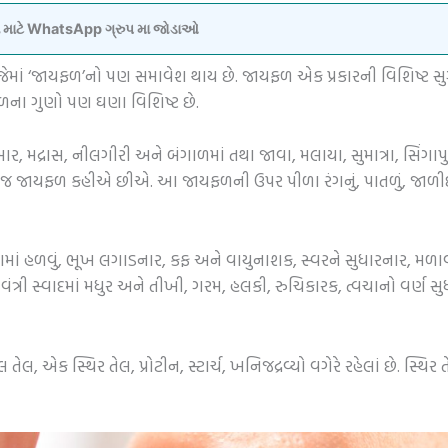
વવા માટે WhatsApp ગ્રુપ મા જોડાઓ
. જેમાં ‘જાયફળ’નો પણ સમાવેશ થાય છે. જાયફળ એક પ્રકારની વિશિષ્ટ સ
ના ગુણો પણ ઘણા વિશિષ્ટ છે.
બાર, મદ્રાસ, નીલગીરી અને બંગાળમાં તથા જાવા, મલાયા, સુમાત્રા, સિંગાપ
ને જ જાયફળ કહીએ છીએ. આ જાયફળની ઉપર પીળા રંગનું, પાતળું, જાળીદા
પચવામાં હળવું, ભૂખ લગાડનાર, કફ અને વાયુનાશક, સ્વરને સુધારનાર, મ
જાવંત્રી સ્વાદમાં મધુર અને તીખી, ગરમ, હલકી, રુચિકારક, ત્વચાનો વર્ણ 
એક સ્થિર તેલ, પ્રોટીન, સ્ટાર્ચ, ખનિજદ્રવ્યો વગેરે રહેલાં છે. સ્થિર તે