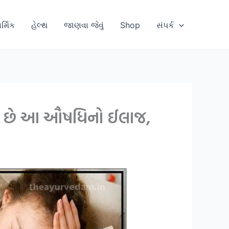
ાર્મિક
હેલ્થ
જાણવા જેવું
Shop
સંપર્ક
ાણ છે આ ઔષધિનો ઈલાજ,