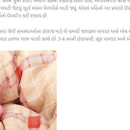
 જેમને જૂની શરદી અથવા કફની તકલીફ રહેતી હોય, અવારનવાર શ્વાસ ચડત
એક ચપટી જેટલું ચૂર્ણ મધમાં મેળવીને ચાટી જવું. એકાદ મહિનો આ પ્રમ
ર્ણનો ઉપયોગ કરી શકાય છે.
 ફૂલવા જેવી સમસ્યાઓના ઈલાજ માટે બે ચમચી જાયફળ પાવડર અને એક
વડર હળવા ગરમ પાણી સાથે લો. 3-4 નાની ઈલાયચી, સૂંઠ પાવડર અને એ