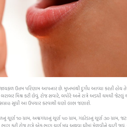
 જાયફળ ઉત્તમ પરિણામ આપનાર છે. મુખમાંથી દુર્ગંધ આવ્યા કરતી હોય તેમન
 બરાબર મિશ્ર કરી લેવું. રોજ સવારે, બપોરે અને રાત્રે અડધી ચમચી જેટલું આ 
એકાદ સપ્તાહ સુધી આ ઉપચાર કરવાથી ઘણો લાભ જણાશે.
ર્ણ ૧૦ ગ્રામ, અશ્વગંધાનું ચૂર્ણ ૫૦ ગ્રામ, ગંઠોડાનું ચૂર્ણ ૩૦ ગ્રામ, જટામ
ગ કરી રોજ રાત્રે એક ભાગ ચૂર્ણ મધ અથવા ઘીમાં મેળવીને ચાટી જવું. ઉ