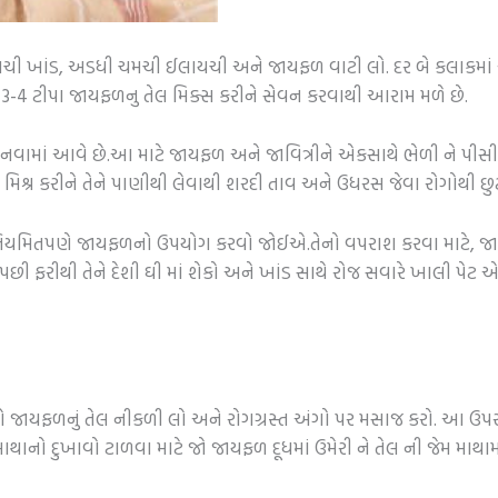
ી ખાંડ, અડધી ચમચી ઈલાયચી અને જાયફળ વાટી લો. દર બે કલાકમાં એ
3-4 ટીપા જાયફળનુ તેલ મિક્સ કરીને સેવન કરવાથી આરામ મળે છે.
માનવામાં આવે છે.આ માટે જાયફળ અને જાવિત્રીને એકસાથે ભેળી ને પીસી દો
મિશ્ર કરીને તેને પાણીથી લેવાથી શરદી તાવ અને ઉધરસ જેવા રોગોથી છુ
યમિતપણે જાયફળનો ઉપયોગ કરવો જોઈએ.તેનો વપરાશ કરવા માટે, જાયફ
્યા પછી ફરીથી તેને દેશી ઘી માં શેકો અને ખાંડ સાથે રોજ સવારે ખાલી
તો જાયફળનું તેલ નીકળી લો અને રોગગ્રસ્ત અંગો પર મસાજ કરો. આ ઉપ
 માથાનો દુખાવો ટાળવા માટે જો જાયફળ દૂધમાં ઉમેરી ને તેલ ની જેમ માથ