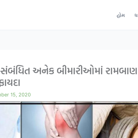
હોમ
ધ
 સંબંધિત અનેક બીમારીઓમાં રામબ
ફાયદા
ber 15, 2020