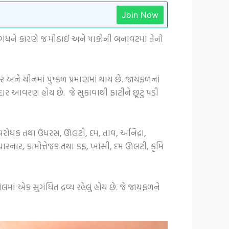
Join Now
ુગંધને કારણે જ મીઠાઈ અને પાકોની બનાવટમાં તેનો
ુર અને ચીનમાં પુષ્કળ પ્રમાણમાં થાય છે. જાયફળનાં
ર આવરણ હોય છે. જે સુકાવાથી ફાટીને છૂટું પડી
ળાવરોધક તથા ઉધરસ, ઊલટી, દમ, તાવ, અનિદ્રા,
સુધારનાર, કામોત્તેજક તથા કફ, ખાંસી, દમ ઊલટી, કૃમિ
લમાં એક સુગંધિત દ્રવ્ય રહેલું હોય છે. જે જાયફળને