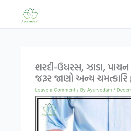
Skip
to
content
શરદી-ઉધરસ, ઝાડા, પાચન
જરૂર જાણો અન્ય ચમત્કારિ 
Leave a Comment
/ By
Ayurvedam
/
Decem