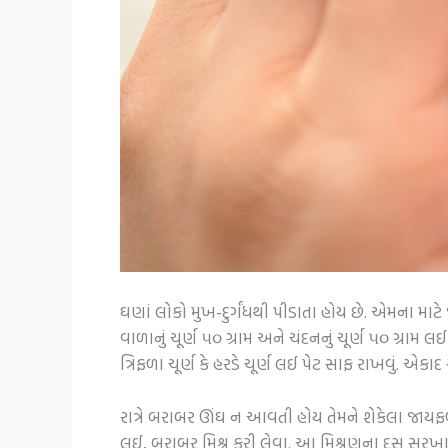
ઘણાં લોકો મુખ-દુર્ગંધથી પીડાતા હોય છે. એમના માટે
વાળાનું ચૂર્ણ ૫૦ ગ્રામ અને ચંદનનું ચૂર્ણ ૫૦ ગ્રામ લઈ
ત્રિફળા ચૂર્ણ કે હરડે ચૂર્ણ લઈ પેટ સાફ રાખવું. 
રાત્રે બરાબર ઊંઘ ન આવતી હોય તેમને શેકેલા જાયફળનું ચૂ
લઈ, બરાબર મિશ્ર કરી લેવા. આ મિશ્રણના દસ સરખા ભા