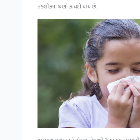
તકલીફમાં ઘણો ફાયદો થાય છે.