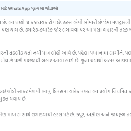
વવા માટે WhatsApp ગ્રુપ મા જોડાઓ
ે. આ ઘણો જ કષ્ટદાયક રોગ છે. હરસ એવી બીમારી છે જેમાં મળદ્વાર
પણ થાય છે. ક્યારેક-ક્યારેક જોર લગાવવા પર આ મસા બહારની તરફ આવ
રકારની તકલીફ થતી નથી માત્ર લોહી આવે છે. પહેલા પખાનામા લાગીને, પ
 તરફ હોય છે પછી પાછળથી બહાર આવા લાગે છે. જુના થવાથી બહાર આવવાથી
 લઇ થોડી સાકર મેળવી ખાવું. દિવસમાં ચારેક વખત આ પ્રયોગ નિયમિત ક
ુક્ત થવાય છે.
ીણ માખણ સાથે લગાડવાથી હરસ મટે છે. કપૂર, અફીણ અને જાયફ્ળ તલના