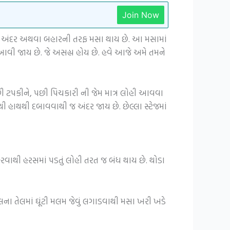
Join Now
ની અંદર અથવા બહારની તરફ મસા થાય છે. આ મસામાં
ી જાય છે. જે અસહ્ય હોય છે. હવે આજે અમે તમને
છી ટપકીને, પછી પિચકારી ની જેમ માત્ર લોહી આવવા
 હાથથી દબાવવાથી જ અંદર જાય છે. છેલ્લા સ્ટેજમાં
રવાથી હરસમાં પડતું લોહી તરત જ બંધ થાય છે. થોડા
 તેલમાં ઘૂંટી મલમ જેવું લગાડવાથી મસા ખરી ખડે