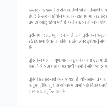
કેન્સર એક જીવલેણ રોગ છે, તેથી જો તમે તેનાથી કાયમ
છે, જે કેન્સરના કોષોને વધતા અટકાવવામાં મદદ કરે છે
પ્રમાણ ઓછું જોવા મળે છે અને ફાઈબરની માત્રા જોવા
તુરીયામાં જસત ખૂબ જ હોય છે, તેથી તુરીયાના જ્યુસ
રહે છે.
કબજિયાતની ફરિયાદ હોય ત્યારે
તુરીયાનું સ
છે.
તૂરિયાંના વેલાનાં મૂળ ગાયના દૂધમાં અથવા ઠંડા પા
ઘસીને બે-ત્રણ વાર ચોપડવાથી ગરમીને લીધે બગલ યા 
તૂરિયાં કફ કરનારાં અને વાયડાં છે. ચોમાસામાં તે વ
ઋતુમાં તૂરિયાંનું શાક બીમાર માણસો માટે હિતકર નથી
શાક જ ખાવું હિતાવહ છે.