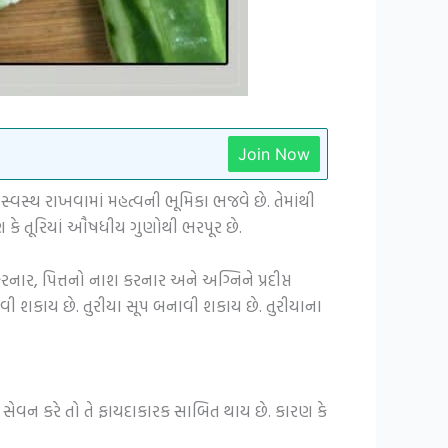
Join Now
્વસ્થ રાખવામાં મહત્વની ભૂમિકા ભજવે છે. તેમાંથી
ણ કે તૂરિયાં ઔષધીય ગુણોથી ભરપૂર છે.
 કરનાર, પિત્તનો નાશ કરનાર અને અગ્નિને પ્રદીપ્ત
ાવી શકાય છે.
તુરીયા સૂપ બનાવી શકાય છે.
તુરીયાના
 સેવન કરે તો તે ફાયદાકારક સાબિત થાય છે. કારણ કે