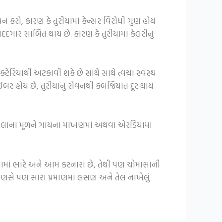
વન કરો, કારણ કે તુરીયામાં કેન્સર વિરોધી ગુણ હોય
મદદગાર સાબિત થાય છે. કારણ કે
તુરીયામાં કેલરીનું
્ટેરિયાથી અટકાવી શકે છે સાથે સાથે ત્વચા સ્વસ્થ
ફાઈબર હોય છે,
તુરીયાનું સેવનથી કબજિયાત દૂર થાય
ના વેલાના મૂળને ગાયના માખણમાં અથવા એરંડિયામાં
પચવામાં ભારે અને આમ કરનારાં છે, તેથી પણ ચોમાસાની
ા માણસે પણ સારા પ્રમાણમાં લસણ અને તેલ નાખેલું