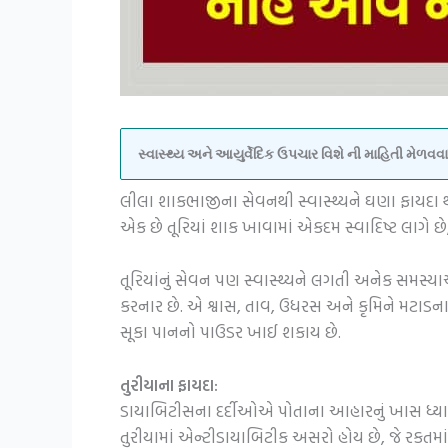
સ્વાસ્થ્ય અને આયુર્વેદિક ઉપચાર વિશે ની માહિતી મેળ
લીલા શાકભાજીના સેવનથી સ્વાસ્થ્યને ઘણા ફાયદા થા
એક છે તૂરિયાં શાક ખાવામાં એકદમ સ્વાદિષ્ટ લાગે 
તૂરિયાંનું સેવન પણ સ્વાસ્થ્યને લગતી અનેક સમસ્ય
કરનાર છે. એ શ્વાસ, તાવ, ઉધરસ અને કૃમિને મટાડનાર
સૂકા પાનનો પાઉડર ખાઈ શકાય છે.
તુરીયાના ફાયદા:
ડાયાબિટીસના દર્દીઓએ પોતાના આહારનું ખાસ ધ્યાન ર
તુરીયામાં એન્ટીડાયાબિટીક અસરો હોય છે, જે રકતમાં 