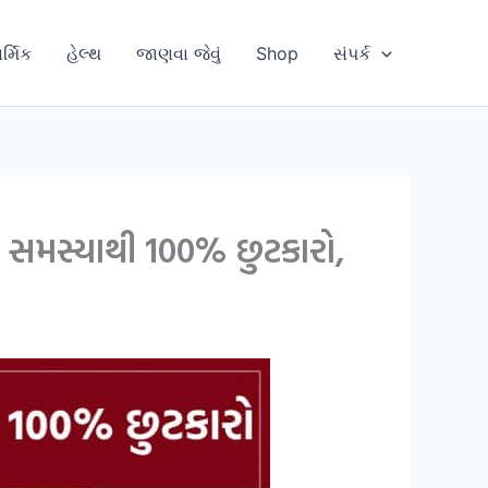
ાર્મિક
હેલ્થ
જાણવા જેવું
Shop
સંપર્ક
ી સમસ્યાથી 100% છુટકારો,