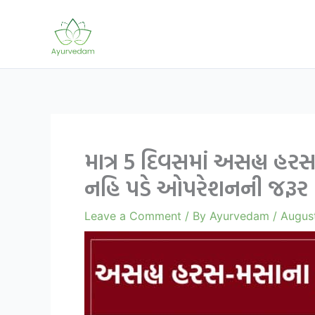
Skip
to
content
માત્ર 5 દિવસમાં અસહ્ય હર
નહિ પડે ઓપરેશનની જરૂર
Leave a Comment
/ By
Ayurvedam
/
Augus