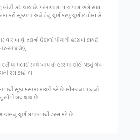
ું લોહી બંધ થાય છે.
ગરમાળાનાં પાંચ પાન અને સાત
કા કરી સૂકવવા અને તેનું ચૂર્ણ કરવું ચૂર્ણ ૪ તોલા બે
ર વાર ખાવું.
તલનો ઉકાળો પીવાથી હરસમાં ફાયદો
-સાંજ લેવું.
હીં યા મલાઈ સાથે ખાય તો હરસમાં લોહી પડતું બંધ
ાગનો રસ કાઢી બે
ાવાથી સૂકા મસામાં ફાયદો કરે છે.
લીમડાનાં પાનનો
ું લોહી બંધ થાય છે.
જ છાલનું ચૂર્ણ લગાડવાથી હરસ મટે છે.