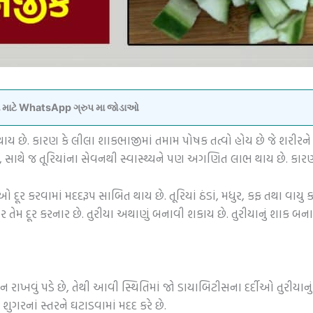
વવા માટે WhatsApp ગ્રુપ મા જોડાઓ
ય છે. કારણ કે લીલા શાકભાજીમાં તમામ પોષક તત્વો હોય છે જે શરીરને સ
છે, સાથે જ તૂરિયાંના સેવનથી સ્વાસ્થ્યને પણ અગણિત લાભ થાય છે. કાર
ાઓ દૂર કરવામાં મદદરૂપ સાબિત થાય છે.
તૂરિયાં ઠંડાં, મધુર, કફ તથા વાયુ
 તેમ દૂર કરનાર છે.
તુરીયા અથાણું બનાવી શકાય છે.
તુરીયાનું શાક બન
ાખવું પડે છે, તેથી આવી સ્થિતિમાં જો ડાયાબિટીસના દર્દીઓ તુરીયાનું
શુગરનાં સ્તરને ઘટાડવામાં મદદ કરે છે.