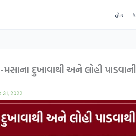
હોમ
ધ
સ-મસાના દુખાવાથી અને લોહી પાડવાન
t 31, 2022