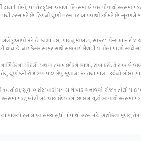
 દ્રાક્ષ 1 તોલો, વા શેર દૂધમાં ઉકાળી દિવસમાં બે વાર
પીવાથી હરસમાં પડત
વાથી હરસ મટે છે.
હિંગની ધૂણી હરસ પર આપવાથી દર્દ મટે છે.
સૂરણને કટ
અને દુઃખાવો મટે છે.
કાળા તલ, ગાયનું માખણ, સાકર ૧ પૈસા ભાર રોજ ચા
 થાય છે. નાગકેસર સાકર સાથે સમભાગે મેળવી વ તોલા પાણી સાથે સવાર
નાળિયેરની ચોટલી અથવા તમામ છોડને બાળી, રાખ કરી, તે રાખ બે વાલ દ
ું ચૂર્ણ કરી રોજ ત્રણ વા૨ લેવું.
મૂળાના કંદ તથા પાન વચ્ચેનો લીલા ભ
ી ૧૫ તોલા, સુવા ૨ શેર ખાંડી મધ સાથે પાક બનાવવો. રોજ ૧ તોલો પાક ખ
હરસમાં પડતું લોહી બંધ થાય છે.
વડની છાલનું ચૂર્ણ ખાવાથી હરસમાં પડત
ં પાનનો રસ લાંબા સમય સુધી પીવાથી હરસ મટે.
અશોકનાં મૂળનું તેમ