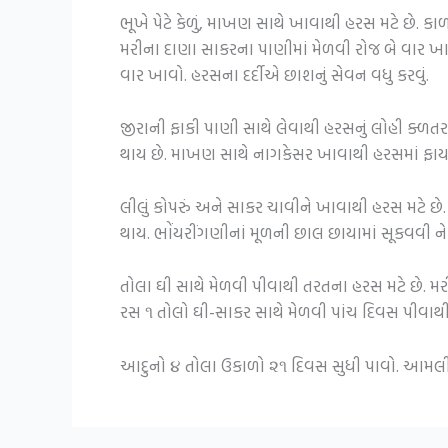
ભૂખે પેટે કેળું, માખણ સાથે ખાવાથી હરસ મટે છે. કાળી
મરીના દાણા સાકરના પાણીમાં મેળવી રોજ બે વાર ખા
વાર ખાવો.
હરસના દર્દીએ છાશનું સેવન વધુ કરવું.
જીરાની ફાકી પાણી સાથે લેવાથી હરસનું લોહી ક્ળતર 
થાય છે.
માખણ સાથે નાગકેસર ખાવાથી હરસમાં ફાયદો
લીલું કોપરું અને સાકર ચાવીને ખાવાથી હરસ મટે છે.
થાય.
ભોંયરીંગણીનાં મૂળની છાલ છાયામાં સૂકવવી ને તેન
તોલા ઘી સાથે મેળવી પીવાથી તરતના હરસ મટે છે.
મર
રસ ૧ તોલો ઘી-સાકર સાથે મેળવી પાંચ દિવસ પીવાથી 
આદુનો ૪ તોલા ઉકાળો ૨૧ દિવસ સુધી પાવો.
આમલીના