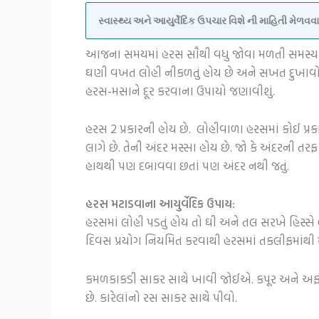
સ્વાસ્થ્ય અને આયુર્વેદિક ઉપચાર વિશે ની માહિતી મેળ
આજના સમયમાં હરસ સૌથી વધુ જોવા મળતી સમસ્યા છ
ઘણી વખત લોહી નીકળતું હોય છે અને સખત દુખાવો 
હરસ-મસાને દૂર કરવાના ઉપાયો જણાવીશું.
હરસ 2 પ્રકારની હોય છે. લોહીવાળા હરસમાં કોઈ પ્
લાગે છે. તેની અંદર મસ્સા હોય છે. જો કે અંદરની
હાથથી પણ દબાવવા છતાં પણ અંદર નથી જતું.
હરસ મટાડવાના આયુર્વેદિક ઉપાય:
હરસમાં લોહી પડતું હોય તો ઘી અને તલ સરખે હિસ્સે
દિવસ પ્રયોગ નિયમિત કરવાથી હરસમાં તકલીફમાંથી મ
કમળકાકડી સાકર સાથે ખાવી જોઈએ.
કપૂર અને અફ
છે.
કારેલાંનો રસ સાકર સાથે પીવો.