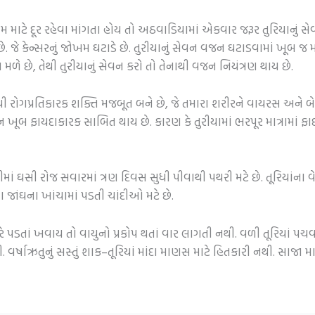
 માટે દૂર રહેવા માંગતા હોય તો અઠવાડિયામાં એકવાર જરૂર તુરિયાનું સે
. જે કેન્સરનું જોખમ ઘટાડે છે.
તુરીયાનું સેવન વજન ઘટાડવામાં ખૂબ જ 
 મળે છે, તેથી
તુરીયાનું સેવન કરો તો તેનાથી વજન નિયંત્રણ થાય છે.
થી રોગપ્રતિકારક શક્તિ મજબૂત બને છે, જે તમારા શરીરને વાયરસ અને બેક
ેવન ખૂબ ફાયદાકારક સાબિત થાય છે. કારણ કે
તુરીયામાં ભરપૂર માત્રામાં 
ણીમાં ઘસી રોજ સવારમાં ત્રણ દિવસ સુધી પીવાથી પથરી મટે છે. તૂરિયાં
જાંઘના ખાંચામાં પડતી ચાંદીઓ મટે છે.
ધારે પડતાં ખવાય તો વાયુનો પ્રકોપ થતાં વાર લાગતી નથી. વળી તૂરિયાં 
. વર્ષાઋતુનું સસ્તું શાક–તૂરિયાં માંદા માણસ માટે હિતકારી નથી. સાજ