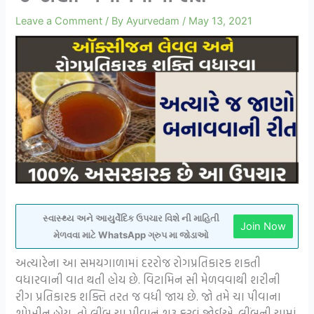
Leave a Comment
/ By
Ayurvedam
/
May 13, 2021
સ્વાસ્થ્ય અને આયુર્વેદિક ઉપચાર વિશે ની માહિતી
Join Now
મેળવવા માટે WhatsApp ગ્રુપ મા જોડાઓ
અત્યારેના આ સમયગાળામાં દરરોજ રોગપ્રતિકારક શકતી
વધારવાની વાત થતી હોય છે. વિટામિન સી મેળવવાથી શરીની
રીગ પ્રતિકારક શક્તિ તરત જ વધી જાય છે. જો તમે ચા પીવાના
શોખીન હોય, તો લીંબુ ચા પીવાનું શરૂ કરવું જોઈએ. લીંબુની ચામાં