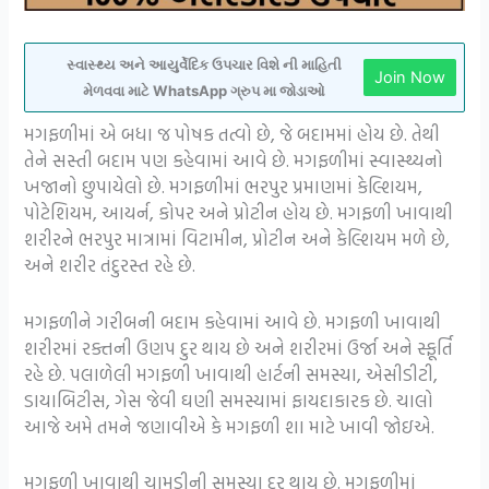
સ્વાસ્થ્ય અને આયુર્વેદિક ઉપચાર વિશે ની માહિતી
Join Now
મેળવવા માટે WhatsApp ગ્રુપ મા જોડાઓ
મગફળીમાં એ બધા જ પોષક તત્વો છે, જે બદામમાં હોય છે. તેથી
તેને સસ્તી બદામ પણ કહેવામાં આવે છે. મગફળીમાં સ્વાસ્થ્યનો
ખજાનો છુપાયેલો છે. મગફળીમાં ભરપુર પ્રમાણમાં કેલ્શિયમ,
પોટેશિયમ, આયર્ન, કોપર અને પ્રોટીન હોય છે. મગફળી ખાવાથી
શરીરને ભરપુર માત્રામાં વિટામીન, પ્રોટીન અને કેલ્શિયમ મળે છે,
અને શરીર તંદુરસ્ત રહે છે.
મગફળીને ગરીબની બદામ કહેવામાં આવે છે. મગફળી ખાવાથી
શરીરમાં રક્તની ઉણપ દુર થાય છે અને શરીરમાં ઉર્જા અને સ્ફૂર્તિ
રહે છે. પલાળેલી મગફળી ખાવાથી હાર્ટની સમસ્યા, એસીડીટી,
ડાયાબિટીસ, ગેસ જેવી ઘણી સમસ્યામાં ફાયદાકારક છે. ચાલો
આજે અમે તમને જણાવીએ કે મગફળી શા માટે ખાવી જોઇએ.
મગફળી ખાવાથી ચામડીની સમસ્યા દુર થાય છે. મગફળીમાં