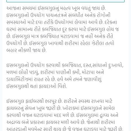
આજના સમયમાં ઈસબગુલનું મહત્વ ખૂબ વધતું જાય છે.
ઇસબગુલનો ઉપયોગ પાચનતંત્રને સંબંધીત અનેક રોગોની
સમસ્યાઓ માટે દવા તરીકે ઉપયોગમાં લેવામાં આવે છે. દરેકના
ઘરમાં સામાન્ય રીતે કબજિયાત દૂર કરવા માટે ઈસબગુલ હોય જ
છે. ઈસબગુલ માત્ર કબજિયાત મટાડવામાં જ નહીં અનેક રીતે
ઉપયોગી છે. ઈસબગુલ ખાવાથી શરીરમાં રહેલા ઝેરીલા તત્વો
બહાર નીકળી જાય છે.
ઇસબગુલનો ઉપયોગ કરવાથી કબજિયાત, દસ્ત,સાંધાનો દુઃખાવો,
મળમાં લોહી પડવું, શરીરમાં પાણીની કમી, મોટાપા અને
ડાયાબિટીઝમાં રાહત રહે છે. હવે અમે તમને જણાવીશું
ઈસબગુલથી થતાં ફાયદાઓ વિશે.
ઈસબગુલ ફાઈબરથી ભરપૂર છે. શરીરને સ્વસ્થ રાખવા માટે
ફાયબરનું સેવન ખૂબ જરૂરી છે. ખોરાકમાં ઈસબગુલને સામેલ
કરવાથી વજન ઘટાડવામાં મદદ મળે છે. ઈસબગુલમાં દ્વાવ્ય અને
અદ્રાવ્ય બંને પ્રકારના ફાયબર મળી આવે છે. જેનાથી શરીરમાં
આંતરડાની મૂવમેન્ટ સારી થાય છે જે વજન ઘટાડવા માટે જરૂરી છે.