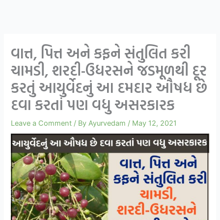
વાત્ત, પિત્ત અને કફને સંતુલિત કરી
ચામડી, શરદી-ઉધરસને જડમૂળથી દૂર
કરતું આયુર્વેદનું આ દમદાર ઔષધ છે
દવા કરતાં પણ વધુ અસરકારક
Leave a Comment
/ By
Ayurvedam
/
May 12, 2021