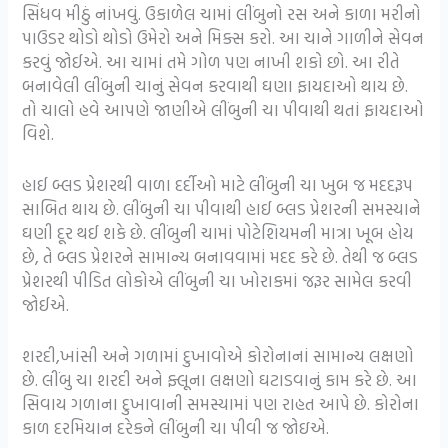
સિંધવ મીઠું નાંખવું. ઉકાળેલ ચામાં લીંબુનો રસ અને કાળા મરીનો
પાઉડર થોડો થોડો ઉમેરો અને મિક્સ કરો. આ ચાને ગાળીને સેવન
કરવું જોઈએ. આ ચામાં તમે ગોળ પણ નાખી શકો છો. આ રીતે
બનાવેલી લીંબુની ચાનું સેવન કરવાથી ઘણા ફાયદાઓ થાય છે.
તો ચાલો હવે આપણે જાણીએ લીંબુની ચા પીવાથી થતાં ફાયદાઓ
વિશે.
હાઈ બ્લડ પ્રેશરથી વાળા દર્દીઓ માટે લીંબુની ચા ખુબ જ મદદરૂપ
સાબિત થાય છે. લીંબુની ચા પીવાથી હાઈ બ્લડ પ્રેશરની સમસ્યાને
ઘણી દૂર થઈ શકે છે. લીંબુની ચામાં પોટેશિયમની માત્રા ખૂબ હોય
છે, તે બ્લડ પ્રેશરને સામાન્ય બનાવવામાં મદદ કરે છે. તેથી જ બ્લડ
પ્રેશરથી પીડિત લોકોએ લીંબુની ચા ખોરાકમાં જરૂર સામેલ કરવી
જોઈએ.
શરદી,ખાંસી અને ગળામાં દુખાવોએ કોરોનાનાં સામાન્ય લક્ષણો
છે. લીંબુ ચા શરદી અને ફ્લૂના લક્ષણો ઘટાડવાનું કામ કરે છે. આ
સિવાય ગળાના દુખાવાની સમસ્યામાં પણ રાહત આપે છે. કોરોના
કાળ દરમિયાન દરેકને લીંબુની ચા પીવી જ જોઇએ.