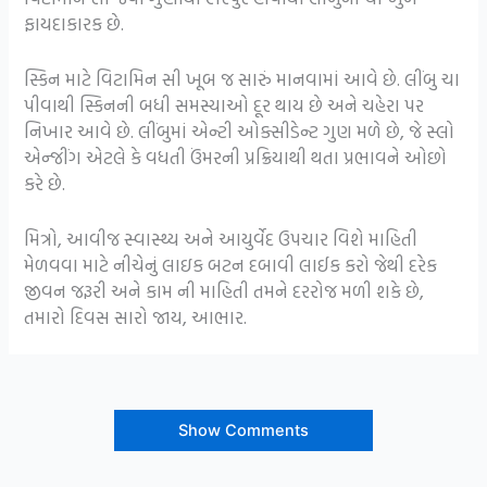
ફાયદાકારક છે.
સ્કિન માટે વિટામિન સી ખૂબ જ સારું માનવામાં આવે છે. લીંબુ ચા
પીવાથી સ્કિનની બધી સમસ્યાઓ દૂર થાય છે અને ચહેરા પર
નિખાર આવે છે. લીંબુમાં એન્ટી ઓક્સીડેન્ટ ગુણ મળે છે, જે સ્લો
એન્જીંગ એટલે કે વધતી ઉંમરની પ્રક્રિયાથી થતા પ્રભાવને ઓછો
કરે છે.
મિત્રો, આવીજ સ્વાસ્થ્ય અને આયુર્વેદ ઉપચાર વિશે માહિતી
મેળવવા માટે નીચેનું લાઇક બટન દબાવી લાઈક કરો જેથી દરેક
જીવન જરૂરી અને કામ ની માહિતી તમને દરરોજ મળી શકે છે,
તમારો દિવસ સારો જાય, આભાર.
Show Comments