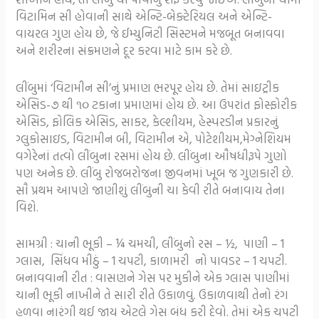
વિટામિન સી હોવાની સાથે એન્ટિ-બેક્ટેરિયલ અને એન્ટિ-
વાયરલ ગુણ હોય છે, જે ઈમ્યુનિટી સિસ્ટમને મજબૂત બનાવવા
અને શરીરના સંક્રમણને દૂર કરવા માટે કામ કરે છે.
લીંબુમાં ‘વિટામીન સી’નું પ્રમાણ ભરપૂર હોય છે. તેમાં સાઇટ્રીક
એસિડ-૭ થી ૧૦ ટકાના પ્રમાણમાં હોય છે. આ ઉપરાંત ફોસ્ફોરીક
એસિડ, ફોલિક એસિડ, સાકર, કેલ્શીયમ, હેસ્પરડીન પ્રકારનું
ગ્લુકોસાઇડ, વિટામીન બી, વિટામીન એ, પોટેશીયમ,મેગ્નેશિયમ
વગેરેનાં તત્વો લીંબુના રસમાં હોય છે. લીંબુના ઔષધીરૂપે ગુણો
પણ અનેક છે. લીંબુ રોજબરોજના જીવનમાં ખૂબ જ ગુણકારી છે.
સૌ પ્રથમ આપણે જાણીશું લીંબુની ચા કેવી રીતે બનાવાય તેના
વિશે.
સામગ્રી : ચાની ભૂકી – ¼ ચમચી, લીંબુનો રસ – ½, પાણી – 1
ગ્લાસ, સિંધવ મીઠું – 1 ચપટી, કાળામરી નો પાવડર – 1 ચપટી.
બનાવવાની રીત : વાસણને ગેસ પર મુકીને એક ગ્લાસ પાણીમાં
ચાની ભૂકી નાખીને તે સારી રીતે ઉકાળવું. ઉકાળવાથી તેનો રંગ
હળવા નારંગી થઈ જાય એટલે ગેસ બંધ કરી દેવો. તેમાં એક ચપટી