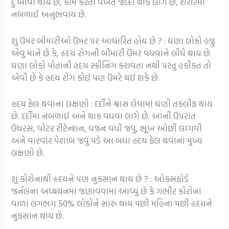
દુઃખાવો થાય છે, કામ કરતી વખતે જલ્દી થાક લાગે છે, શરીરમાં
નબળાઈ અનુભવાય છે.
શું ઉંમર બીમારીઓ ઉંમર પર આધારિત હોય છે ? : ઘણા લોકો હજુ
એવું માને છે કે, હૃદય રોગની બીમારી ઉંમર વધવાને લીધે થાય છે.
ઘણા લોકો પોતાની હ્રદય સ્ક્રીનિંગ કરાવતા નથી પરંતુ હકીકત તો
એવી છે કે હ્રદય રોગ કોઈ પણ ઉંમરે થઈ શકે છે.
હ્રદય ફેલ થવાના લક્ષણો : દર્દીને શ્વાસ લેવામાં ઘણી તકલીફ થાય
છે. દર્દીમાં નબળાઈ અને થાક વધવા લાગે છે. આની ઉપરાંત
ઉધરસ, વોટર રીટેન્શન, વજન વધી જવું, ભૂખ ઓછી લાગવી
અને વારંવાર પેશાબ જવું પડે આ બધા હ્રદય ફેલ થવાના મુખ્ય
લક્ષણો છે.
શું કોરોનાથી હૃદયને પણ નુકસાન થાય છે ? : ઓક્સફોર્ડ
જર્નલના અધ્યયનમાં જણાવવામાં આવ્યું છે કે ગંભીર કોરોના
વાળા લગભગ 50% લોકોને સારું થાય પછી મહિના પછી હૃદયને
નુકસાન થાય છે.