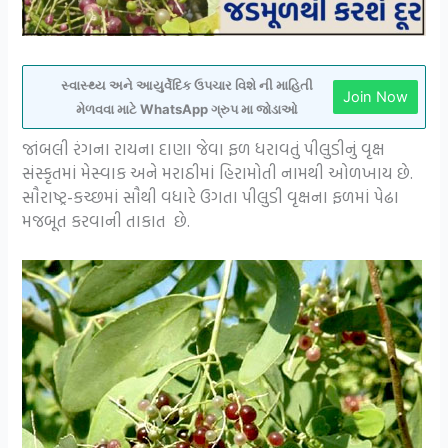
સ્વાસ્થ્ય અને આયુર્વેદિક ઉપચાર વિશે ની માહિતી
Join Now
મેળવવા માટે WhatsApp ગ્રુપ મા જોડાઓ
જાંબલી રંગના રાયના દાણા જેવા ફળ ધરાવતું પીલુડીનું વૃક્ષ
સંસ્કૃતમાં મેસ્વાક અને મરાઠીમાં હિરામોતી નામથી ઓળખાય છે.
સૌરાષ્ટ્ર-કચ્છમાં સૌથી વધારે ઉગતા પીલુડી વૃક્ષના ફળમાં પેઢા
મજબૂત કરવાની તાકાત છે.