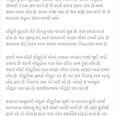
જાંબલી રંગનાં ફળ લાગે છે જે સ્વાદે સહેજ કડવાં હોય છે અને
કદમાં નાનાં હોય છે. અન્ય ત્રીજી જાત છે જેને સફેદ ફળ લાગે છે. જે
ભારતમાં બહુધા જોવા મળતી નથી.
પીલુડી કુદરતી રીતે ઊગતું એક જંગલી વૃક્ષ છે. તેનો છાંયો ઘાટો
હોય છે. આ વૃક્ષનું થડ અને શાખાઓ આછા પીળા રંગની હોય છે.
સામાન્ય રીતે રેતાળ અને ઓછા વરસાદવાળા વિસ્તારમાં થાય છે.
કડવી અને મીઠી પીલુડીને એનાં પાનના આકાર પરથી જુદી પાડી
શકાય છે. કડવી પીલુડીનાં પાન ઘેરા લીલા અને ટૂંકાં હોય છે,
જ્યારે મીઠી પીલુડીનાં પાન આછા લીલા રંગના સાંકડાં અને લાંબાં
હોય છે. પીલુડીનાં ફળને પીલુડાં કહે છે. આ ફળ વિણવું અને ખાવું
એક કલા છે. વિણવા જતાં એ ખરી પડે છે. એટલે જ આંસુને
પીલુડાં પણ કહે છે. કચ્છીભાષામાં પીલુડી જાર કહે છે.
કચ્છમાં અનુભવી ખેડૂતો પીલુડીનાં વૃક્ષો પર લાગતાં ફૂલો પરથી
આવનારું ચોમાસું કેવું જશે એનો વર્તારો બાંધે છે. જો વૃક્ષો ફૂલોથી
લચી પડે તો ચોમાસું સારું જાય એવું સ્થાનિક ખેડૂતો માને છે. આ