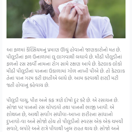
આ ફળમાં કૅલ્સિયમનું પ્રમાણ ઊંચું હોવાનો જાણકારોનો મત છે.
પીલુડીનાં ફળ ઉનાળામાં લૂ લાગવાથી બચાવે છે. મીઠી પીલુડીનાં
ફળનો રસ સ્કર્વી નામના રોગ સામે રક્ષણ આપે છે. કેટલાક લોકો
મીઠી પીલુડીનાં પાનના ઉકાળામાં ગોળ નાખી પીએ છે. તો કેટલાક
તેનાં પાન ગરમ કરી છાતીએ બાંધે છે. આમ કરવાથી શરદી મટી
જતી હોવાનું કહેવાય છે.
પીલુડી વાયુ, પીત્ત અને કફ ત્રણે દોષો દુર કરે છે. એ રસાયન છે.
સોજા પર પાનનો રસ ચોપડવો તથા પાનની ભાજી ખાવી. એ
શોથઘ્ન છે, આથી સર્વાંગ સંધીવા-આખા શરીરના સાંધાનો
દુખાવો-વા અને સોજો હોય તો પીલુડીનો સ્વરસ એક એક ચમચી
સવારે, બપોરે અને રાત્રે પીવાથી ખુબ રાહત થાય છે. સોજો અને