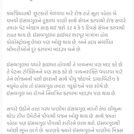
કબજિયાતથી છૂટકારો મેળવવા માટે રોજ રાતે સૂતા પહેલા બે
ચમચી ઈસબગુલને હૂંફાળા પાણી સાથે સેવન કરવાથી રોજ સવારે
તમારું પેટ એકદમ સાફ થઈ જશે. દર 4 કે 5 દિવસે સેવન કરવાથી
રાહત થાય છે. ઈસબગુલમાં ફાઈબર ભરપૂર માત્રામાં હોય
કોલોસ્ટ્રોલનું લેવલ પણ ઓછું થાય છે. અને હ્રદય સંબંધિત
બીમારીઓને દૂર કરવામાં મદદરૂપ બને છે.
ઈસબગુલમાં વધારે ફાઇબર હોવાથી તે પાચનમાં પણ મદદ કરે છે.
તે પેટના ટોક્સિનને પણ સાફ કરે છે. પાચનશક્તિ વધારવા માટે
તેને ભોજનની પછી છાશની સાથે પીવું જોઇએ. ડાયાબિટીઝ કે
મધુમેહ હોય તો ઇસબગુલ તમારા ગ્લુકોઝને પણ શોષે છે.
ઈસબગુલ આ રોગને નિયંત્રિત કરવામાં મદદરૂપ પણ થાય છે.
સવારે ઉઠીને તરત ગરમ પાણીમાં ઈસબગુલ નાંખી તેમાં લીંબુના
થોડા ટીંપા ઉમેરીને પીવાથી વજન ઓછું થાય છે. સાથે જમતાં
પહેલા પણ ઈસબગુલ પીવાથી શરીરને લાભ થશે. ઈસબગુલથી
ઓછી ભૂખ લાગે છે. કારણકે જ્યારે ઈસબગુલને પાણીમાં મિક્સ