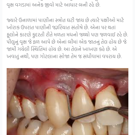
વૃક્ષ વગડામાં અનેક જીવો માટે આધાર બની રહે છે.
જ્યારે ઉનાળામાં પાણીના સ્ત્રોત ઘટી જાય છે ત્યારે પક્ષીઓ માટે
ખોરાક ઉપરાંત પાણીની જરૂરિયાત સંતોષે છે. એના પર થતાં
ફૂલોને કારણે કુદરતી રીતે મળતા મધનો જથ્થો પણ જળવાઈ રહે છે.
પીલુનું વૃક્ષ જે ફળ આપે છે એનાં બીમાં એક જાતનું તેલ હોય છે જે
જામી ગયેલી સ્થિતિમાં હોય છે. આ તેલને ખાખણ કહે છે. એ
ખવાતું નથી, પણ ગોટલાના સોજા તેમ જ સંધીવામાં વપરાય છે.