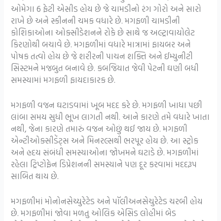
ઓમેગા 6 ફેટી એસીડ હોય છે જે ચામડીનો રંગ ગોરો અને સારો
રાખે છે અને સ્કીનની ચમક વધારે છે. મગફળી ચામડીની
કોશિકાઓના ઓક્સીડેશનને રોકે છે સાથે જ અલ્ટ્રાવાયોલેટ
કિરણોથી બચાવે છે. મગફળીમાં વધારે માત્રામાં ફાયબર અને
પોષક તત્વો હોય છે જે શરીરની પાચન શક્તિ અને ઈમ્યુનીટી
સિસ્ટમને મજબુત બનાવે છે. કબજિયાત જેવી પેટની ઘણી બધી
સમસ્યામાં મગફળી ફાયદાકારક છે.
મગફળી વજન ઘટાડવામાં ખૂબ મદદ કરે છે. મગફળી ખાધા પછી
લાંબા સમય સુધી ભૂખ લાગતી નથી. આને કારણે તમે વધારે ખાતા
નથી, જેના કારણે તમારું વજન ઓછું થઈ જાય છે. મગફળી
એન્ટીઓક્સીડેંટ્સ અને મિનરલ્સથી ભરપૂર હોય છે. આ સ્ટ્રોક
અને હ્રદય સંબંધી સમસ્યાઓના જોખમને ઘટાડે છે. મગફળીમાં
રહેલા ટ્રિપ્ટોફેન ડિપ્રેશનની સમસ્યાને પણ દૂર કરવામાં મદદરૂપ
સાબિત થાય છે.
મગફળીમાં મોનોનસેચ્યુરેટેડ અને પૉલીઅનસેચુરેટેડ ચરબી હોય
છે. મગફળીમાં જોવા મળતુ ઓલિક એસિડ લોહીમાં બેડ