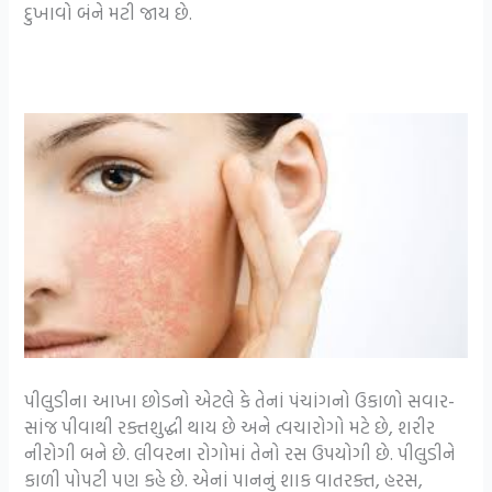
દુખાવો બંને મટી જાય છે.
પીલુડીના આખા છોડનો એટલે કે તેનાં પંચાંગનો ઉકાળો સવાર-
સાંજ પીવાથી રક્તશુદ્ધી થાય છે અને ત્વચારોગો મટે છે, શરીર
નીરોગી બને છે. લીવરના રોગોમાં તેનો રસ ઉપયોગી છે. પીલુડીને
કાળી પોપટી પણ કહે છે. એનાં પાનનું શાક વાતરક્ત, હરસ,