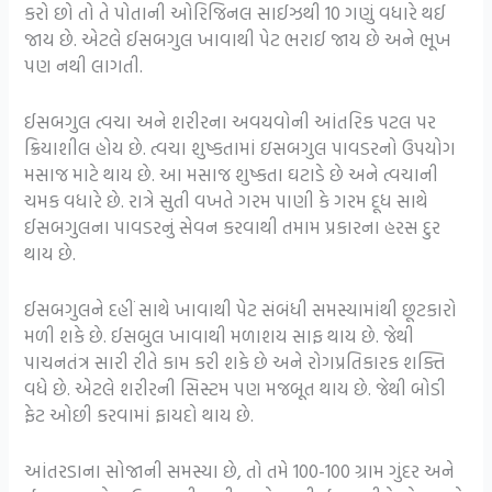
કરો છો તો તે પોતાની ઓરિજિનલ સાઈઝથી 10 ગણું વધારે થઈ
જાય છે. એટલે ઈસબગુલ ખાવાથી પેટ ભરાઈ જાય છે અને ભૂખ
પણ નથી લાગતી.
ઈસબગુલ ત્વચા અને શરીરના અવયવોની આંતરિક પટલ પર
ક્રિયાશીલ હોય છે. ત્વચા શુષ્કતામાં ઇસબગુલ પાવડરનો ઉપયોગ
મસાજ માટે થાય છે. આ મસાજ શુષ્કતા ઘટાડે છે અને ત્વચાની
ચમક વધારે છે. રાત્રે સુતી વખતે ગરમ પાણી કે ગરમ દૂધ સાથે
ઈસબગુલના પાવડરનું સેવન કરવાથી તમામ પ્રકારના હરસ દુર
થાય છે.
ઈસબગુલને દહીં સાથે ખાવાથી પેટ સંબંધી સમસ્યામાંથી છૂટકારો
મળી શકે છે. ઈસબુલ ખાવાથી મળાશય સાફ થાય છે. જેથી
પાચનતંત્ર સારી રીતે કામ કરી શકે છે અને રોગપ્રતિકારક શક્તિ
વધે છે. એટલે શરીરની સિસ્ટમ પણ મજબૂત થાય છે. જેથી બોડી
ફેટ ઓછી કરવામાં ફાયદો થાય છે.
આંતરડાના સોજાની સમસ્યા છે, તો તમે 100-100 ગ્રામ ગુંદર અને