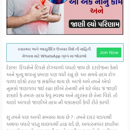
સ્વાસ્થ્ય અને આયુર્વેદિક ઉપચાર વિશે ની માહિતી
Join Now
મેળવવા માટે WhatsApp ગ્રુપ મા જોડાઓ
દેશમાં દિવસેને દિવસે રોગચાળો વધતો જાય છે. દરરોજના કેસો
અને મૃત્યુ થવાનું પ્રમાણ પણ વધી રહ્યું છે. આ સમયે હ્રદય રોગ
વાળા લોકો તરત જ સંક્રમિત થાય છે. આજે અમે તમને એવો
નુસકો જણાવવા જઈ રહ્યા છીએ તેનાથી તમે ઘરે બેઠા જ જાણી
શકશો કે તમારું હ્રદય કેવું સ્વસ્થ અને તંદુરસ્ત છે તેના વિશે. તો
ચાલો આપણે જાણીએ હ્રદય ની ચકાસણી કેવી રીતે કરવી.
શું તમને પણ આવી સમસ્યા થાય છે ? : તમને દાદર ચડવાથી
અથવા વધારે પડતું ચાલવાથી હાંફ ચડે છે, અવારનવાર છાતીમાં