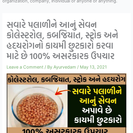
organization, company, individual or anyone or anything.
સવારે પલાળીને આનું સેવન
કોલેસ્ટરોલ, કબજિયાત, સ્ટ્રોક અને
હદયરોગનો કાયમી છુટકારો કરવા
માટે છે 100% અસરકારક ઉપચાર
Leave a Comment
/ By
Ayurvedam
/
May 13, 2021