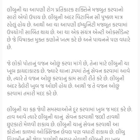
લીંબુની ચા આપણી રોગ પ્રતિકારક શક્તિને મજબુત કરવાનો
સારો એવો ઉપાય છે. લીંબુની અંદર વિટામિન સી પુષ્કળ માત્ર
રહેલું હોય છે. આથી આ ચા આપણી ઈમ્યુનિટી મજબૂત કરવામાં
ઉપયોગી સાબિત થાય છે. આ ચા એક સંયંત્ર એન્ટી ઓક્સીડેન્ટ
છે જે વિષાક્ત મુક્ત કણોને ખત્મ કરે છે અને પાચનને પણ વધારે
છે.
જે લોકો પોતાનું વજન ઓછું કરવા માંગે છે, તેના માટે લીંબુની ચા
ખૂબ ફાયદાકારક છે. જ્યારે ચાના રૂપમાં તેનું સેવન કરવામાં આવે
છે, ત્યારે તે વજન ઓછુ કરવાનું કામ સારી રીતે કરે છે. લીંબુની
અંદર કેલેરી ખુબ જ ઓછી હોય છે. આથી જ તે વજન ઓછું
કરવામાં તમારી મદદ કરે છે.
લીંબુની ચા કફ જેવી સમસ્યાઓને દૂર કરવામાં ખુબ જ મદદ કરે છે.
તાવ આવે ત્યારે લીંબુની ચાનું સેવન કરવાથી જલ્દી તાવથી
છુટકારો મેળવી શકાય છે. લીંબુની ચાનું સેવન કરવાથી આ
કોરોના કાળમાં ઓક્સિજન લેવલ પણ વધારી શકાય છે. લીંબુ
વિટામીન સી જેવા ગુણોથી ભરપુર હોવાથી લીંબુની ચા ખુબ