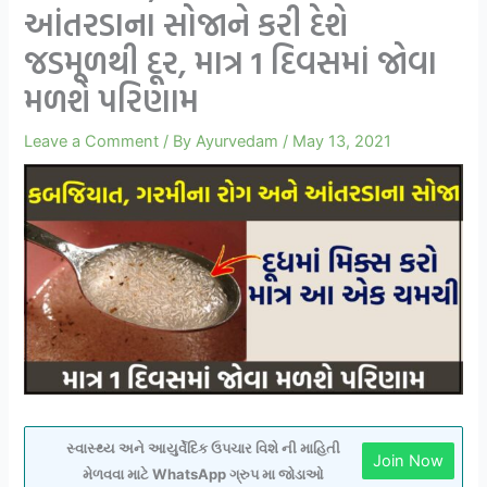
આંતરડાના સોજાને કરી દેશે
જડમૂળથી દૂર, માત્ર 1 દિવસમાં જોવા
મળશે પરિણામ
Leave a Comment
/ By
Ayurvedam
/
May 13, 2021
સ્વાસ્થ્ય અને આયુર્વેદિક ઉપચાર વિશે ની માહિતી
Join Now
મેળવવા માટે WhatsApp ગ્રુપ મા જોડાઓ