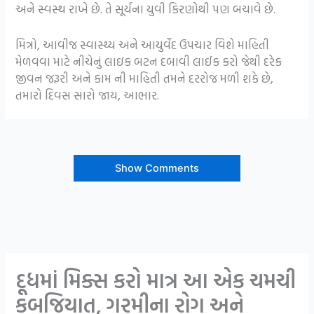
અને સ્વસ્થ રાખે છે. તે સૂર્યના યુવી કિરણોથી પણ બચાવે છે.
મિત્રો, આવીજ સ્વાસ્થ્ય અને આયુર્વેદ ઉપચાર વિશે માહિતી
મેળવવા માટે નીચેનું લાઇક બટન દબાવી લાઈક કરો જેથી દરેક
જીવન જરૂરી અને કામ ની માહિતી તમને દરરોજ મળી શકે છે,
તમારો દિવસ સારો જાય, આભાર.
Show Comments
દૂધમાં મિક્સ કરો માત્ર આ એક ચમચી
કબજિયાત, ગરમીના રોગ અને