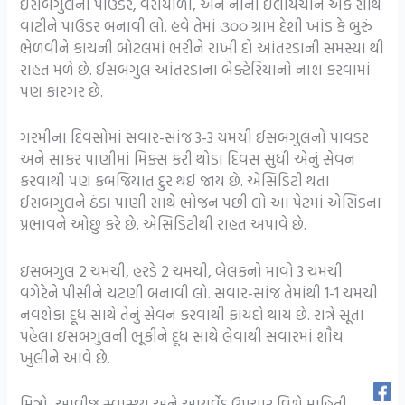
ઈસબગુલનો પાઉડર, વરીયાળી, અને નાની ઈલાયચીને એક સાથે
વાટીને પાઉડર બનાવી લો. હવે તેમાં ૩૦૦ ગ્રામ દેશી ખાંડ કે બુરું
ભેળવીને કાચની બોટલમાં ભરીને રાખી દો આંતરડાની સમસ્યા થી
રાહત મળે છે. ઈસબગુલ આંતરડાના બેક્ટેરિયાનો નાશ કરવામાં
પણ કારગર છે.
ગરમીના દિવસોમાં સવાર-સાંજ 3-3 ચમચી ઈસબગુલનો પાવડર
અને સાકર પાણીમાં મિક્સ કરી થોડા દિવસ સુધી એનું સેવન
કરવાથી પણ કબજિયાત દુર થઈ જાય છે. એસિડિટી થતા
ઈસબગુલને ઠંડા પાણી સાથે ભોજન પછી લો આ પેટમાં એસિડના
પ્રભાવને ઓછુ કરે છે. એસિડિટીથી રાહત અપાવે છે.
ઇસબગુલ 2 ચમચી, હરડે 2 ચમચી, બેલકનો માવો 3 ચમચી
વગેરેને પીસીને ચટણી બનાવી લો. સવાર-સાંજ તેમાંથી 1-1 ચમચી
નવશેકા દૂધ સાથે તેનું સેવન કરવાથી ફાયદો થાય છે. રાત્રે સૂતા
પહેલા ઇસબગુલની ભૂકીને દૂધ સાથે લેવાથી સવારમાં શૌચ
ખુલીને આવે છે.
મિત્રો, આવીજ સ્વાસ્થ્ય અને આયુર્વેદ ઉપચાર વિશે માહિતી