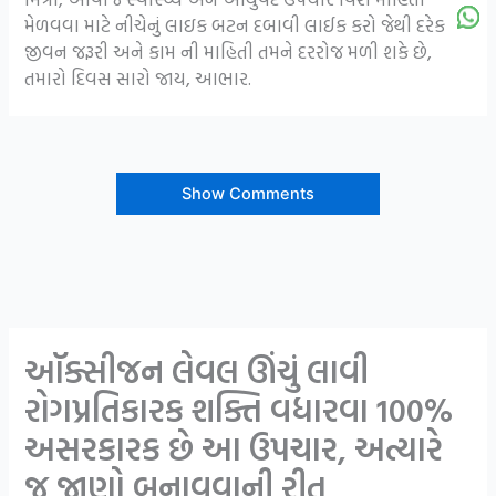
મેળવવા માટે નીચેનું લાઇક બટન દબાવી લાઈક કરો જેથી દરેક
જીવન જરૂરી અને કામ ની માહિતી તમને દરરોજ મળી શકે છે,
તમારો દિવસ સારો જાય, આભાર.
Show Comments
ઑક્સીજન લેવલ ઊંચું લાવી
રોગપ્રતિકારક શક્તિ વધારવા 100%
અસરકારક છે આ ઉપચાર, અત્યારે
જ જાણો બનાવવાની રીત