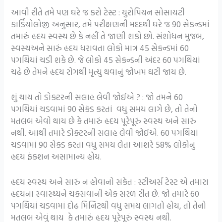
આવી રીતે તમે પણ ઘરે જ કરો ટેસ્ટ : યુરોપિયન સોસાયટી
કાર્ડિયોલોજી અનુસાર, તમે પરીક્ષણની મદદથી ઘરે જ 90 સેકન્ડમાં
તમારું હૃદય સ્વસ્થ છે કે નહીં તે જાણી શકો છો. સંશોધન મુજબ,
સ્વસ્થઅને સારું હૃદય ધરાવતા લોકો માત્ર 45 સેકન્ડમાં 60
પગથિયાં ચડી શકે છે. જે લોકો 45 સેકન્ડની અંદર 60 પગથિયાં
ચઢે છે તેમને હૃદય રોગથી મૃત્યુ થવાનું જોખમ ઘટી જાય છે.
શું થાય તો ડોક્ટરની સલાહ લેવી જોઈએ ? : જો તમને 60
પગથિયાં ચડવામાં 90 સેકંડ કરતાં વધુ સમય લાગે છે, તો તેનો
મતલબ એવો થાય છે કે તમારું હૃદય પૂરેપૂરું સ્વસ્થ અને સારું
નથી. આથી તમારે ડોક્ટરની સલાહ લેવી જોઈએ. 60 પગથિયાં
ચડવામાં 90 સેકંડ કરતા વધુ સમય લેતા આશરે 58% લોકોનું
હ્રદય ફંકશન અસામાન્ય હોય.
હૃદય સ્વસ્થ અને સારું ન હોવાનો સંકેત : સ્ટીઅર્સ ટેસ્ટ એ તમારા
હૃદયના સ્વાસ્થ્યને ચકસવાની એક સરળ રીત છે. જો તમારે 60
પગથિયાં ચડવામાં દોઢ મિનિટથી વધુ સમય લાગતો હોય, તો તેનો
મતલબ એવું થાય કે તમારું હૃદય પૂરેપૂરું સ્વસ્થ નથી.