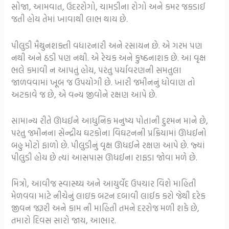
સોજા, આમવાત, ઉદરરોગો, ચામડીના રોગો અને કમર જકડાઈ
જતી હોય તેમાં ખાવાથી લાભ થાય છે.
પીલુડી મૈથુનશક્તી વધારનારી અને રસાયન છે. એ ગરમ પણ
નથી અને ઠંડી પણ નથી. એ રેચક અને કુષ્ઠનાશક છે. આ વૃક્ષ
ભલે કમાવી ન આપતું હોય, પરંતુ પર્યાવરણની સમતુલા
જાળવવામાં ખૂબ જ ઉપયોગી છે. ખારી જમીનનું ધોવાણ તો
અટકાવે જ છે, એ વન્ય જીવોને રક્ષણ આપે છે.
સામાન્ય રીતે ઊધઈને આધુનિક મનુષ્ય પોતાની દુશ્મન માને છે,
પરંતુ જમીનના સેન્દ્રીય ઘટકોના વિઘટનની પ્રક્રિયામાં ઊધઈનો
બહુ મોટો ફાળો છે. પીલુડીનું વૃક્ષ ઊધઈને રક્ષણ આપે છે. જ્યાં
પીલુડી હોય છે ત્યાં આસપાસ ઊધઈના રાફડા જોવા મળે છે.
મિત્રો, આવીજ સ્વાસ્થ્ય અને આયુર્વેદ ઉપચાર વિશે માહિતી
મેળવવા માટે નીચેનું લાઇક બટન દબાવી લાઈક કરો જેથી દરેક
જીવન જરૂરી અને કામ ની માહિતી તમને દરરોજ મળી શકે છે,
તમારો દિવસ સારો જાય, આભાર.