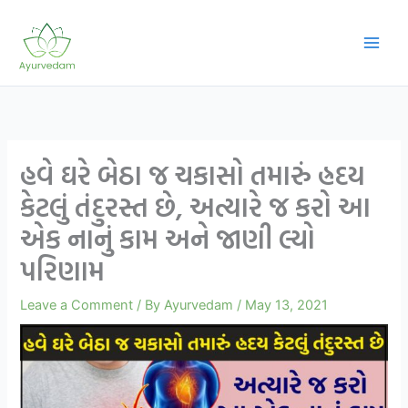
Skip
to
content
હવે ઘરે બેઠા જ ચકાસો તમારું હ્રદય
કેટલું તંદુરસ્ત છે, અત્યારે જ કરો આ
એક નાનું કામ અને જાણી લ્યો
પરિણામ
Leave a Comment
/ By
Ayurvedam
/
May 13, 2021