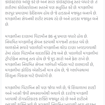
કોલેસ્ટરોલ ઓછું કરે છે અને સારા કોલેસ્ટ્રોલનું સ્તર વધારે છે. તે
શરીરમાં કોલેસ્ટરોલના સ્તરને પણ સંતુલિત કરે છે. મગફળીમાં
ભરપુર પ્રમાણમાં કેલ્શિયમ હોય છે જે હાડકાને મજબુત બનાવે છે.
મગફળીના સેવનથી શરીર સ્વસ્થ રહે છે અને હાડકા મજબુત બને
છે.
મગફળીના દાણામાં વિટામીન B6 નું પ્રમાણ વધારે હોય છે.
નિયમિત મગફળીનું સેવન કરવાથી મગજની તાકાત વધે છે.
બાળકોને સવારે પલાળેલી મગફળીના થોડા દાણા ખવડાવવાથી
તેમાં રહેલા વિટામીન યાદશક્તિ તેજ બને છે. પલાળેલી મગફળીમાં
ટ્રીપ્ટોફેન નામનું તત્વ હોય છે જે મુડ સારો અને ફ્રેશ રાખે છે.
મગફળીના નિયમિત સેવન ગર્ભવતી મહિલા માટે લાભદાયી છે,
મગફળીમાં ફોલિક એસીડની માત્ર હોય છે, જે ગર્ભાવસ્થામાં
શિશુના વિકાસ માટે ઉપયોગી છે.
મગફળીમાં વિટામિન સી પણ જોવા મળે છે, જે શિયાળામાં શરદી
અને ખાંસી જેવી સમસ્યાઓથી બચાવે છે. દરરોજ મગફળી
ખાવાથી રોગપ્રતિકારક શક્તિ મજબૂત રહે છે અને શરીરને
અંદરથી શક્તિ મળે છે. મગફળી નિયમિત ખાવાથી હ્રદય તંદુરસ્ત