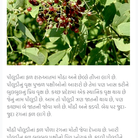
પીલુડીના ફળ શરુઆતમાં મીઠા અને છેલ્લે તીખા લાગે છે.
પીલુડીનું વૃક્ષ પુષ્કળ પક્ષીઓનો આશરો છે તેમાં પણ ખાસ કરીને
બુલબુલનું પ્રિય વૃક્ષ છે. કચ્છ પ્રદેશમાં એક સ્થાનિક વૃક્ષ થાય છે
જેનું નામ પીલુડી છે. આમ તો પીલુડી ત્રણ જાતની થાય છે, પણ
કચ્છમાં બે જાતની જોવા મળે છે. મીઠી અને કડવી. બેય પર જુદા-
જુદા રંગનાં ફળ લાગે છે.
મીઠી પીલુડીનાં ફળ પીળા રંગના મોતી જેવા દેખાય છે. ખારી
પીલુડીનું ફળ બુલબુલ પક્ષીનો પ્રિય ખોરાક છે. કડવી પીલુડીને