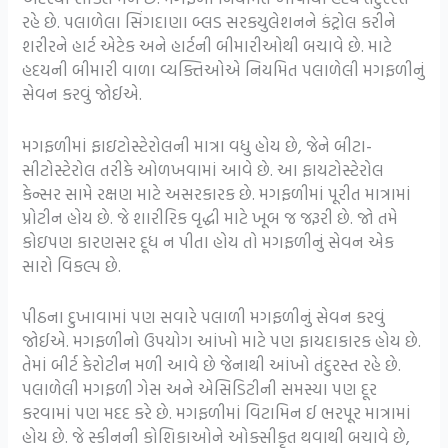
રહે છે. પલાળેલા સિંગદાણા બ્લડ સરકયુલેશનને કંટ્રોલ કરીને
શરીરને હાર્ટ એટેક અને હાર્ટની બીમારીઓથી બચાવે છે. માટે
હદયની બીમારી વાળા વ્યક્તિઓએ નિયમિત પલાળેલી મગફળીનું
સેવન કરવું જોઈએ.
મગફળીમાં ફાઇટોસ્ટેરોલની માત્રા વધુ હોય છે, જેને બીટા-
સીટોસ્ટેરોલ તરીકે ઓળખવામાં આવે છે. આ ફાયટોસ્ટેરોલ
કેન્સર સામે રક્ષણ માટે અસરકારક છે. મગફળીમાં પૂરીત માત્રામાં
પ્રોટીન હોય છે. જે શારીરિક વૃદ્ધી માટે ખૂબ જ જરૂરી છે. જો તમે
કોઇપણ કારણસર દૂધ ન પીતા હોય તો મગફળીનું સેવન એક
સારો વિકલ્પ છે.
પીઠના દુખાવામાં પણ સવારે પલાળી મગફળીનું સેવન કરવું
જોઈએ. મગફળીનો ઉપયોગ આંખો માટે પણ ફાયદાકારક હોય છે.
તેમાં બીર્ટ કેરોટીન મળી આવે છે જેનાથી આંખો તંદુરસ્ત રહે છે.
પલાળેલી મગફળી ગેસ અને એસિડિટીની સમસ્યા પણ દૂર
કરવામાં પણ મદદ કરે છે. મગફળીમાં વિટામિન ઈ ભરપૂર માત્રામાં
હોય છે. જે સ્કીનની કોશિકાઓને ઓક્સીકૃત થવાથી બચાવે છે,