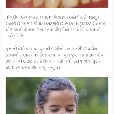
પીલુડીમાં એક જાતનું રસાયણ છે જે દાંત અને પેઢાને મજબૂત
બનાવે છે તેમજ સડો થતો અટકાવે છે. ભારતમાં ટૂથપેસ્ટ બનાવતી
એક કંપની પોતાનાં ઉત્પાદનમાં પીલુડીનાં રસાયણો વાપર્યાંનો
દાવો કરે છે.
યુનાની વૈદ્યો પણ આ વૃક્ષની ડાળીનો દાંતણ તરીકે ઉપયોગ
કરવાની સલાહ આપે છે. કચ્છમાં આ વૃક્ષ પુષ્કળ પ્રમાણમાં હોવા
છતાં એનો દાંતણ તરીકે ઉપયોગ થતો નથી. કદાચ એના તુરા-
કડવા સ્વાદને કારણે એવું બન્યું હશે.