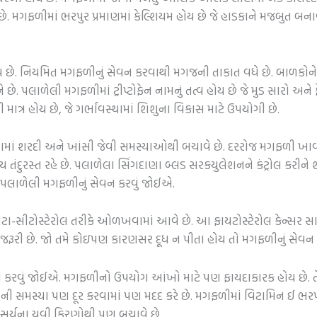
ે છે. મગફળીમાં ભરપુર પ્રમાણમાં કેલ્શિયમ હોય છે જે હાડકાને મજબુત બ
હોય છે. નિયમિત મગફળીનું સેવન કરવાથી મગજની તાકાત વધે છે. બાળકો
ે. પલાળેલી મગફળીમાં ટ્રીપ્ટોફેન નામનું તત્વ હોય છે જે મુડ સારો અન
ત્ર હોય છે, જે ગર્ભાવસ્થામાં શિશુના વિકાસ માટે ઉપયોગી છે.
ામાં શરદી અને ખાંસી જેવી સમસ્યાઓથી બચાવે છે. દરરોજ મગફળી ખાવા
તંદુરસ્ત રહે છે. પલાળેલા સિંગદાણા બ્લડ સરકયુલેશનને કંટ્રોલ કરીને
 પલાળેલી મગફળીનું સેવન કરવું જોઈએ.
 બીટા-સીટોસ્ટેરોલ તરીકે ઓળખવામાં આવે છે. આ ફાયટોસ્ટેરોલ કેન્સર સ
 ખૂબ જ જરૂરી છે. જો તમે કોઇપણ કારણસર દૂધ ન પીતા હોય તો મગફળીનું સેવ
 કરવું જોઈએ. મગફળીનો ઉપયોગ આંખો માટે પણ ફાયદાકારક હોય છે. તેમ
ની સમસ્યા પણ દૂર કરવામાં પણ મદદ કરે છે. મગફળીમાં વિટામિન ઈ ભરપૂર
 સૂર્યના યુવી કિરણોથી પણ બચાવે છે.