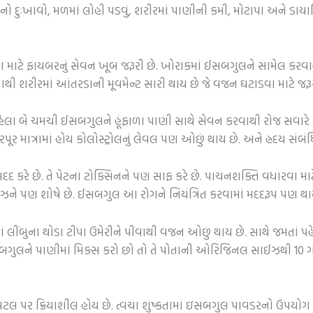
ુઃખાવો, મળમાં લોહી પડવું, શરીરમાં પાણીની કમી, મોટાપા અને ડાયાબિ
માટે ફાયબરનું સેવન ખૂબ જરૂરી છે. ખોરાકમાં ઈસબગુલને સામેલ કરવાથી
નાથી શરીરમાં આંતરડાની મૂવમેન્ટ સારી થાય છે જે વજન ઘટાડવા માટે જરૂર
હેલા બે ચમચી ઈસબગુલને હૂંફાળા પાણી સાથે સેવન કરવાથી રોજ સવારે ત
માત્રામાં હોય કોલોસ્ટ્રોલનું લેવલ પણ ઓછું થાય છે. અને હ્રદય સંબંધ
દ કરે છે. તે પેટના ટોક્સિનને પણ સાફ કરે છે. પાચનશક્તિ વધારવા મા
ોઝને પણ શોષે છે. ઈસબગુલ આ રોગને નિયંત્રિત કરવામાં મદદરૂપ પણ થા
ં લીંબુના થોડા ટીંપા ઉમેરીને પીવાથી વજન ઓછું થાય છે. સાથે જમતા
ગુલને પાણીમાં મિક્સ કરો છો તો તે પોતાની ઓરિજિનલ સાઈઝથી 10 ગ
પર ક્રિયાશીલ હોય છે. ત્વચા શુષ્કતામાં ઇસબગુલ પાવડરનો ઉપયોગ મ