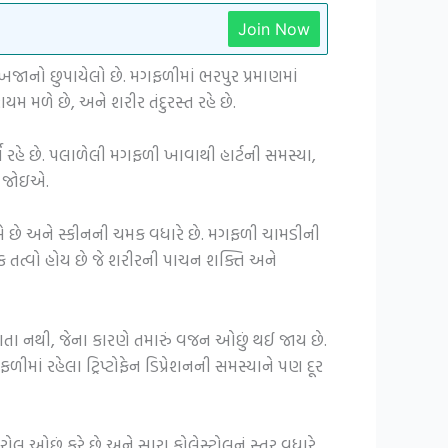
Join Now
 ખજાનો છુપાયેલો છે. મગફળીમાં ભરપુર પ્રમાણમાં
યમ મળે છે, અને શરીર તંદુરસ્ત રહે છે.
 રહે છે. પલાળેલી મગફળી ખાવાથી હાર્ટની સમસ્યા,
ી જોઇએ.
ે છે અને સ્કીનની ચમક વધારે છે. મગફળી ચામડીની
ક તત્વો હોય છે જે શરીરની પાચન શક્તિ અને
ા નથી, જેના કારણે તમારું વજન ઓછું થઈ જાય છે.
ાં રહેલા ટ્રિપ્ટોફેન ડિપ્રેશનની સમસ્યાને પણ દૂર
ઓછું કરે છે અને સારા કોલેસ્ટ્રોલનું સ્તર વધારે