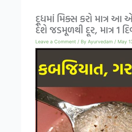
દૂધમાં મિક્સ કરો માત્ર 
દેશે જડમૂળથી દૂર, માત્ર 1
Leave a Comment
/ By
Ayurvedam
/
May 1