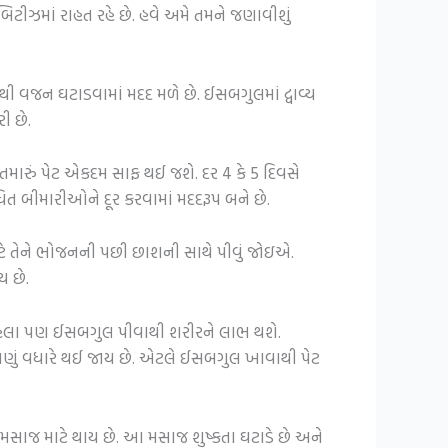
ટીઝમાં રાહત રહે છે. હવે અમે તમને જણાવીશું
 વજન ઘટાડવામાં મદદ મળે છે. ઈસબગુલમાં દ્વાવ્ય
ી છે.
મારું પેટ એકદમ સાફ થઈ જશે. દર 4 કે 5 દિવસે
િત બીમારીઓને દૂર કરવામાં મદદરૂપ બને છે.
ટે તેને ભોજનની પછી છાશની સાથે પીવું જોઇએ.
ય છે.
ં પહેલા પણ ઈસબગુલ પીવાથી શરીરને લાભ થશે.
ણું વધારે થઈ જાય છે. એટલે ઈસબગુલ ખાવાથી પેટ
સાજ માટે થાય છે. આ મસાજ શુષ્કતા ઘટાડે છે અને