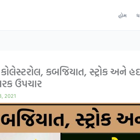
હોમ
ધ
કોલેસ્ટરોલ, કબજિયાત, સ્ટ્રોક અને હ
ારક ઉપચાર
3, 2021