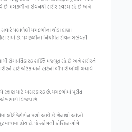
નાવે છે. મગફળીના સેવનથી શરીર સ્વસ્થ રહે છે અને
ને સવારે પલાળેલી મગફળીના થોડા દાણા
ે ફ્રેશ રાખે છે. મગફળીના નિયમિત સેવન ગર્ભવતી
થી રોગપ્રતિકારક શક્તિ મજબૂત રહે છે અને શરીરને
 શરીરને હાર્ટ એટેક અને હાર્ટની બીમારીઓથી બચાવે
ામે રક્ષણ માટે અસરકારક છે. મગફળીમાં પૂરીત
ન એક સારો વિકલ્પ છે.
ાં બીર્ટ કેરોટીન મળી આવે છે જેનાથી આંખો
 માત્રામાં હોય છે. જે સ્કીનની કોશિકાઓને