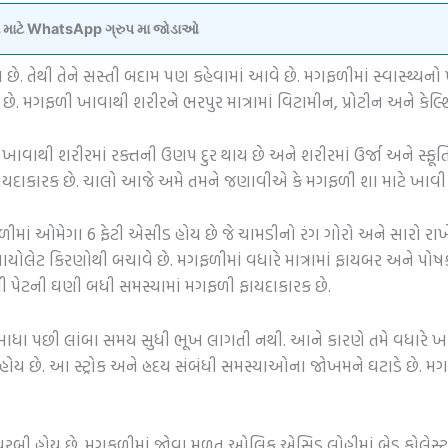
વવા માટે WhatsApp ગ્રુપ મા જોડાઓ
છે. તેથી તેને સસ્તી બદામ પણ કહેવામાં આવે છે. મગફળીમાં સ્વાસ્થ્યનો
છે. મગફળી ખાવાથી શરીરને ભરપુર માત્રામાં વિટામીન, પ્રોટીન અને કેલ્શિ
ાથી શરીરમાં રક્તની ઉણપ દુર થાય છે અને શરીરમાં ઉર્જા અને સ્ફૂર્તિ
ફાયદાકારક છે. ચાલો આજે અમે તમને જણાવીએ કે મગફળી શા માટે ખાવ
ીમાં ઓમેગા 6 ફેટી એસીડ હોય છે જે ચામડીનો રંગ ગોરો અને સારો રાખ
ાયોલેટ કિરણોથી બચાવે છે. મગફળીમાં વધારે માત્રામાં ફાયબર અને પોષ
વી પેટની ઘણી બધી સમસ્યામાં મગફળી ફાયદાકારક છે.
ધા પછી લાંબા સમય સુધી ભૂખ લાગતી નથી. આને કારણે તમે વધારે ખાત
છે. આ સ્ટ્રોક અને હ્રદય સંબંધી સમસ્યાઓના જોખમને ઘટાડે છે. મગફળીમ
રબી હોય છે. મગફળીમાં જોવા મળતુ ઓલિક એસિડ લોહીમાં બેડ કોલેસ્ટરોલ 