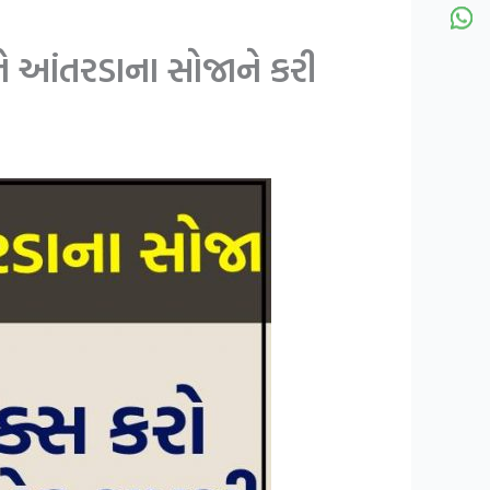
ે આંતરડાના સોજાને કરી