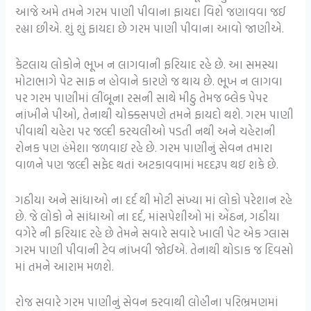
આજે અમે તમને ગરમ પાણી પીવાના ફાયદા વિશે જણાવવા જઈ
રહ્યા છીએ. શું શું ફાયદા છે ગરમ પાણી પીવાના આવો જાણીએ.
કેટલાય લોકોને ભૂખ ન લાગવાની ફરિયાદ રહે છે. આ સમસ્યા
મોટાભાગે પેટ સાફ ન હોવાને કારણે જ થાય છે. ભૂખ ન લાગવા
પર ગરમ પાણીમાં લીંબૂના રસની સાથે મીઠુ તેમજ બ્લેક પેપર
નાંખીને પીઓ, તેનાથી ચોક્કસપણે તમને ફાયદો થશે. ગરમ પાણી
પીવાથી ચહેરા પર જલ્દી કરચલીઓ પડતી નથી અને ચહેરાની
રોનક પણ હંમેશા જળવાઇ રહે છે. ગરમ પાણીનું સેવન તમારા
વાળને પણ જલ્દી સફેદ થતાં અટકાવવામાં મદદરૂપ થઇ શકે છે.
ગઠીયા અને સાંધાઓ ના દર્દ થી મોટી સંખ્યા માં લોકો પરેશાન રહે
છે. જે લોકો ને સાંધાઓ ના દર્દ, માંસપેશીઓ માં એંઠન, ગઠીયા
વગેરે ની ફરિયાદ રહે છે તેમને સવારે સવારે ખાલી પેટ એક ગ્લાસ
ગરમ પાણી પીવાની ટેવ નાંખવી જોઈએ. તેનાથી થોડાક જ દિવસો
માં તમને આરામ મળશે.
રોજ સવારે ગરમ પાણીનું સેવન કરવાથી લોહીના પરિભ્રમણમાં