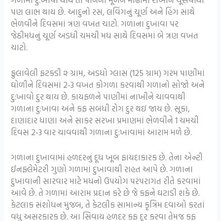
પણ લાભ થાય છે. આદુનો રસ, લવિંગનું ચૂર્ણ અને હિંગ સાથે
ભેળવીને દિવસમાં ત્રણ વખત ચાટો. ગળાના દુખાવા પર
જેઠીમધનું ચૂર્ણ અડધી ચમચી મધ સાથે દિવસમાં બે ત્રણ વખત
ચાટો.
ફુલાવેલી ફટકડી ૨ ગ્રામ, અડધો ગ્લાસ (125 ગ્રામ) ગરમ પાણીમાં
ઘોળીને દિવસમાં 2-3 વખત કોગળા કરવાથી ગળાનો સોજો અને
દુ:ખાવો દુર થાય છે. કાયફળને પાણીમાં નાખીને ચાવવાથી
ગળાના દુ:ખાવા અને કફ સબંધી રોગ દુર થઇ જાય છે. સૂકા,
દાણાદાર ધાણા અને સાકર સરખા પ્રમાણમાં ભેળવીને 1 ચમચી
દિવસ 2-3 વાર ચાવવાથી ગળાના દુ:ખાવામાં આરામ મળે છે.
ગળાના દુખાવામાં હળદરનું દૂધ ખૂબ ફાયદાકારક છે. તેના એન્ટી
ઈનફ્લેમેટરી ગુણો ગળામાં દુખાવાથી રાહત આપે છે. ગળાના
દુખાવાની સારવાર માટે મધનો ઉપયોગ પરંપરાગત રીતે કરવામાં
આવે છે. તે ગળામાં આરામ પ્રદાન કરે છે જે કફને ઘટાડી શકે છે.
કેટલાક સંશોધન મુજબ, તે કેટલીક સામાન્ય કૃત્રિમ દવાઓ કરતાં
વધુ અસરકારક છે. આ સિવાય હળદર કફ દૂર કરવા તેમજ કફ