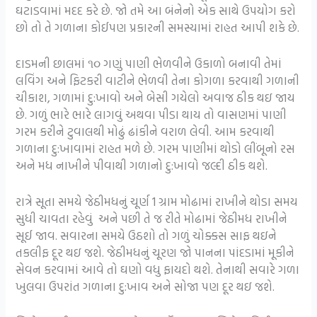
ઘટાડવામાં મદદ કરે છે. જો તમે આ બંનેનો એક સાથે ઉપયોગ કરો
છો તો તે ગળાના કોઈપણ પ્રકારની સમસ્યામાં રાહત આપી શકે છે.
દાડમની છાલમાં ૧૦ ગણું પાણી ભેળવીને ઉકાળો બનાવી તેમાં
લવિંગ અને ફિટકરી વાટીને ભેળવી તેના કોગળા કરવાથી ગળાની
ચીકાશ, ગળામાં દુ:ખાવો અને બેસી ગયેલો અવાજ ઠીક થઇ જાય
છે. ગળું ભારે ભારે લાગવું અથવા પીડા થાય તો વાસણમાં પાણી
ગરમ કરીને ટુવાલથી મોઢું ઢાંકીને વરાળ લેવી. આમ કરવાથી
ગળાના દુ:ખાવામાં રાહત મળે છે. ગરમ પાણીમાં થોડો લીંબૂનો રસ
અને મધ નાખીને પીવાથી ગળાનો દુ:ખાવો જલ્દી ઠીક થશે.
રાત્રે સૂતા સમયે જેઠીમધનું ચૂર્ણ 1 ગ્રામ મોઢામાં રાખીને થોડા સમય
સુધી ચાવતા રહેવું અને પછી તે જ રીતે મોઢામાં જેઠીમધ રાખીને
સૂઈ જાવ. સવારના સમયે ઉઠશો તો ગળું ચોક્કસ સાફ થઇને
તકલીફ દૂર થઇ જશે. જેઠીમધનું ચૂરણ જો પાનના પાંદડામાં મૂકીને
સેવન કરવામાં આવે તો ઘણો વધુ ફાયદો થશે. તેનાથી સવારે ગળા
ખુલવા ઉપરાંત ગળાના દુ:ખાવ અને સોજા પણ દૂર થઇ જશે.