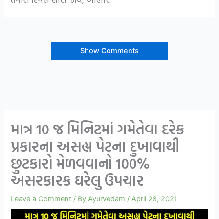
Show Comments
માત્ર 10 જ મિનિટમાં ગમેતેવા દરેક
પ્રકારના અસહ્ય પેટના દુખાવાથી
છુટકારો મેળવવાનો 100%
અસરકારક ઘરેલુ ઉપચાર
Leave a Comment
/ By
Ayurvedam
/
April 28, 2021