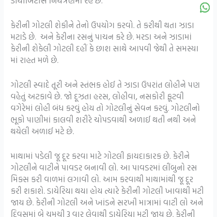
ડાયાબિટીસ નિયત્રંણમાં રહે છે.
કેરીની ગોટલી શેકીને તેનો ઉપયોગ કરવો. તે કરીથી થતા ઝાડા
મટાડે છે. અને કેરીના રસનું પાચન કરે છે. મરડા અને ઝાડામાં
કેરીની શેકેલી ગોટલી દહીં કે છાશ સાથે આપવી જેથી તે સમસ્યા
માં રાહત મળે છે.
ગોટલી સ્વાદે તૂરી અને સ્તંભક હોઈ તે ઝાડા ઉપરાંત લોહીને પણ
વહેતું અટકાવે છે. જો દૂઝતા હરસ, લોહીવા, નસકોરી ફૂટવી
વગેરેમાં લોહી બંધ કરવું હોય તો ગોટલીનું સેવન કરવું. ગોટલીનો
ભૂકો પાણીમાં કાલવી શરીરે ચોપડવાથી અળાઈ થતી નથી અને
થયેલી અળાઈ મટે છે.
માથામાં પડેલી જૂ દૂર કરવા માટે ગોટલી ફાયદાકારક છે. કેરીને
ગોટલીને વાટીને પાવડર બનાવી લો. આ પાવડરમાં લીંબુનો રસ
મિક્સ કરી વાળમાં લગાવી લો. આમ કરવાથી માથામાંથી જૂ દૂર
કરી શકાશે. ડાયેરિયા થયા હોય ત્યારે કેરીની ગોટલી ખાવાથી મટી
જાય છે. કેરીની ગોટલી અને ખાંડને સરખી માત્રામાં વાટી લો અને
દિવસમાં બે ચમચી 3 વાર લેવાથી ડાયેરિયા મટી જાય છે. કેરીની