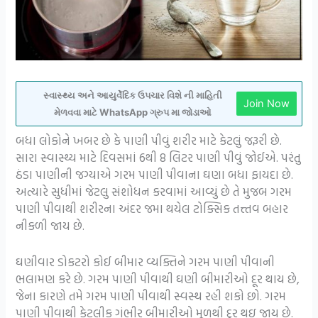
સ્વાસ્થ્ય અને આયુર્વેદિક ઉપચાર વિશે ની માહિતી
Join Now
મેળવવા માટે WhatsApp ગ્રુપ મા જોડાઓ
બધા લોકોને ખબર છે કે પાણી પીવું શરીર માટે કેટલું જરૂરી છે.
સારા સ્વાસ્થ્ય માટે દિવસમાં 6થી 8 લિટર પાણી પીવું જોઈએ. પરંતુ
ઠંડા પાણીની જગ્યાએ ગરમ પાણી પીવાના ઘણા બધા ફાયદા છે.
અત્યારે સુધીમાં જેટલુ સંશોધન કરવામાં આવ્યું છે તે મુજબ ગરમ
પાણી પીવાથી શરીરના અંદર જમા થયેલ ટોક્સિક તત્ત્તવ બહાર
નીકળી જાય છે.
ઘણીવાર ડોકટરો કોઈ બીમાર વ્યક્તિને ગરમ પાણી પીવાની
ભલામણ કરે છે. ગરમ પાણી પીવાથી ઘણી બીમારીઓ દૂર થાય છે,
જેના કારણે તમે ગરમ પાણી પીવાથી સ્વસ્થ રહી શકો છો. ગરમ
પાણી પીવાથી કેટલીક ગંભીર બીમારીઓ મૂળથી દુર થઇ જાય છે.