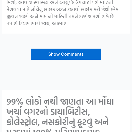
મિત્રો, આવીજ સ્વાસ્થ્ય અને આયુર્વેદ ઉપચાર વિશે માહિતી
મેળવવા માટે નીચેનું લાઇક બટન દબાવી લાઈક કરો જેથી દરેક
જીવન જરૂરી અને કામ ની માહિતી તમને દરરોજ મળી શકે છે,
તમારો દિવસ સારો જાય, આભાર.
Show Comments
99% લોકો નથી જાણતા આ મોંઘા
ખર્ચા વગરનો ડાયાબિટીસ,
કોલેસ્ટ્રોલ, નસકોરીનું ફૂટવું અને