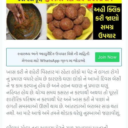
સ્વાસ્થ્ય અને આયુર્વેદિક ઉપચાર વિશે ની માહિતી
Join Now
મેળવવા માટે WhatsApp ગ્રુપ મા જોડાઓ
ખાસ કરી ને શહેરી વિસ્તાર માં રહેતા લોકો માં પેટ ને લગતા રોગો
નું પ્રમાણ વધારે હોય છે કારણકે ઘણા લોકો ને આખો દિવસ બેસી
ને જ કામ કરવાનું હોય છે અને હલન ચલણ નું પ્રમાણ ઘણું
નહિવત હોય છે. યોગ્ય સમય કસરત ન કરવાથી અથવા તો પૂરતો
શારીરિક પરિશ્રમ ન કરવાથી પેટ અને ખાસ કરી ને પાછાં ને
લગતી સમસ્યાઓ ઊભી થાય છે. આંતરડાઓ બરાબર સાફ થતાં
નથી. આ માટે આજે અમે તમને થોડાક ઘરેલુ નુસ્ખાઓ જણાવીશું.
લીંબુમાં રહેલા તત્વ આપણા પેટને સાફ રાખવામાં મહત્વની