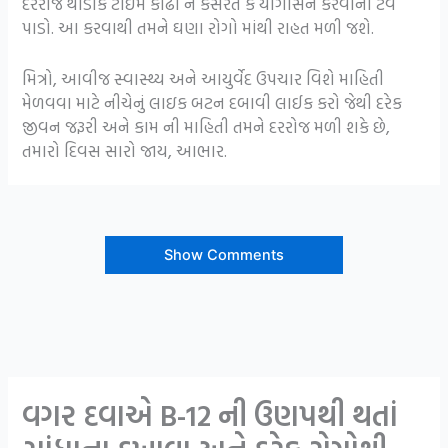
દરરોજ થોડોક ટાઈમ કાઢી ને કસરત કે યોગાસન કરવાની ટેવ
પાડો. આ કરવાથી તમને ઘણા રોગો માંથી રાહત મળી જશે.
મિત્રો, આવીજ સ્વાસ્થ્ય અને આયુર્વેદ ઉપચાર વિશે માહિતી
મેળવવા માટે નીચેનું લાઇક બટન દબાવી લાઈક કરો જેથી દરેક
જીવન જરૂરી અને કામ ની માહિતી તમને દરરોજ મળી શકે છે,
તમારો દિવસ સારો જાય, આભાર.
Show Comments
વગર દવાએ B-12 ની ઉણપથી થતાં