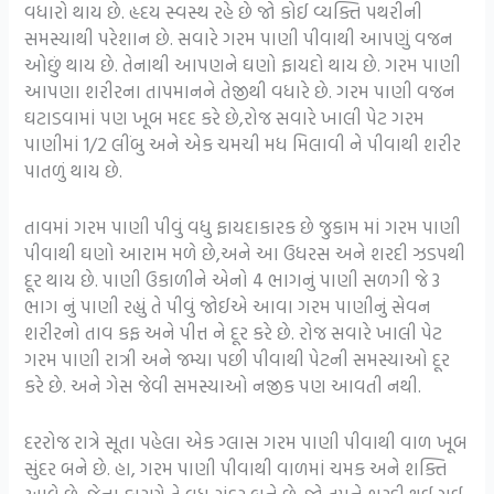
વધારો થાય છે. હૃદય સ્વસ્થ રહે છે જો કોઈ વ્યક્તિ પથરીની
સમસ્યાથી પરેશાન છે. સવારે ગરમ પાણી પીવાથી આપણું વજન
ઓછું થાય છે. તેનાથી આપણને ઘણો ફાયદો થાય છે. ગરમ પાણી
આપણા શરીરના તાપમાનને તેજીથી વધારે છે. ગરમ પાણી વજન
ઘટાડવામાં પણ ખૂબ મદદ કરે છે,રોજ સવારે ખાલી પેટ ગરમ
પાણીમાં 1/2 લીંબુ અને એક ચમચી મધ મિલાવી ને પીવાથી શરીર
પાતળું થાય છે.
તાવમાં ગરમ ​​પાણી પીવું વધુ ફાયદાકારક છે જુકામ માં ગરમ ​​પાણી
પીવાથી ઘણો આરામ મળે છે,અને આ ઉધરસ અને શરદી ઝડપથી
દૂર થાય છે. પાણી ઉકાળીને એનો 4 ભાગનું પાણી સળગી જે 3
ભાગ નું પાણી રહ્યું તે પીવું જોઈએ આવા ગરમ પાણીનું સેવન
શરીરનો તાવ કફ અને પીત્ત ને દૂર કરે છે. રોજ સવારે ખાલી પેટ
ગરમ પાણી રાત્રી અને જમ્યા પછી પીવાથી પેટની સમસ્યાઓ દૂર
કરે છે. અને ગેસ જેવી સમસ્યાઓ નજીક પણ આવતી નથી.
દરરોજ રાત્રે સૂતા પહેલા એક ગ્લાસ ગરમ પાણી પીવાથી વાળ ખૂબ
સુંદર બને છે. હા, ગરમ પાણી પીવાથી વાળમાં ચમક અને શક્તિ