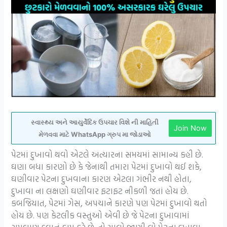
સ્વાસ્થ્ય અને આયુર્વેદિક ઉપચાર વિશે ની માહિતી
Join Now
મેળવવા માટે WhatsApp ગ્રુપ મા જોડાઓ
પેટમાં દુખાવો થવો એટલે અત્યારના સમયમાં સામાન્ય કહી છે.
ઘણા બધા કારણો છે કે જેનાથી તમારા પેટમાં દુખાવો થઈ શકે,
ઘણીવાર પેટના દુખવાના કારણ એટલા ગંભીર નથી હોતા,
દુખાવા ના લક્ષણો ઘણીવાર ફટાફટ નીકળી જતાં હોય છે.
કબજિયાત, પેટમાં ગેસ, અપચાને કારણે પણ પેટમાં દુખાવો થતો
હોય છે. પણ કેટલીક વસ્તુઓ એવી છે જે પેટના દુખાવામાં