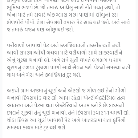
ભૂમિકા ભજવે છે. જો તમારું ખાધેલું સારી રીતે પચતું નથી, તો
એના માટે તમે સવારે એક ગ્લાસ ગરમ પાણીમાં લીંબુનો રસ
ભેળવીને પીવો. તેના સેવનથી તમારું પેટ સાફ થઈ જશે. અને સાથે
જ તમારું વજન પણ ઓછુ થઈ જશે.
વરીયાળી ખાવાથી પેટ અને કબજિયાતની તકલીફ થતી નથી.
આવી સમસ્યાઓથી બચવા માટે વરીયાળી સાથે સાકરવાટીને
એનું ચૂરણ બનાવી લો. અને રાત્રે સુતી વખતે લગભગ ૫ ગ્રામ
ચૂરણનું હળવા હુંફાળા પાણી સાથે સેવન કરો. પેટની સમસ્યા નહીં
થાય અને ગેસ અને કબજિયાત દુર થશે.
અડધો ગ્રામ અજમાનું ચૂર્ણ અને એટલો જ ગોળ લઈ તેની ગોળી
બનાવી દિવસમાં 3 વાર લો. આમાં રહેલાં એન્ટીબેક્ટેરિયલ તત્વ
આંતરડા અને પેટમાં થતાં બેક્ટેરિયાને ખતમ કરી દે છે. દાડમની
છાલને સૂકવી તેનું ચૂર્ણ બનાવો. તેને દિવસમાં 3વાર 1-1 ચમચી લો.
થોડાં દિવસ આ ચૂર્ણ ખાવાથી પેટ અને આંતરડામાં થતાં કૃમિની
સમસ્યા કાયમ માટે દૂર થઈ જશે.