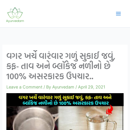
Skip
to
content
વગર ખર્ચે વારંવાર ગળું સુકાઈ જવું,
કફ- તાવ અને બ્લૉકેજ નળીનો છે
100% અસરકારક ઉપચાર..
Leave a Comment
/ By
Ayurvedam
/
April 29, 2021