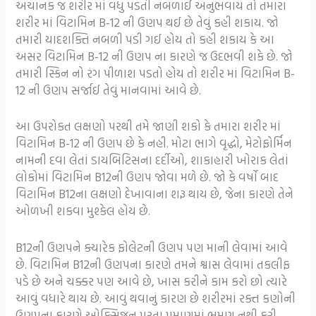
અચાનક જ શરીર માં વધુ પડતી નબળાઈ અનુભવાય તો તમારા
શરીર માં વિટામિન B-12 ની ઉણપ થઈ છે તેવું કહી શકાય. જો
તમારી યાદશક્તિ નબળી પડી ગઈ હોય તો કહી શકાય કે આ
અસર વિટામિન B-12 ની ઉણપ ના કારણે જ ઉદભવી શકે છે. જો
તમારી સ્કિન નો રંગ પીળાશ પડતો હોય તો શરીર માં વિટામિન B-
12 ની ઉણપ સર્જાઈ તેવું માનવામાં આવે છે.
આ ઉપરોકત લક્ષણો પરથી તમે જાણી શકો કે તમારા શરીર માં
વિટામિન B-12 ની ઉણપ છે કે નહી. મોટા ભાગે વૃદ્ધો, મેટોફોર્મિન
નામની દવા લેતાં ડાયબિટિસના દર્દીઓ, શાકાહારી ખોરાક લેતાં
લોકોમાં વિટામિન B12ની ઉણપ જોવા મળે છે. જો કે વર્ષો બાદ
વિટામિન B12ના લક્ષણો દેખાવાના શરૂ થાય છે, જેના કારણે તેને
ઓળખી શકવા મુશ્કેલ હોય છે.
B12ની ઉણપને ક્યારેક ફોલેટની ઉણપ પણ માની લેવામાં આવે
છે. વિટામિન B12ની ઉણપના કારણે તમને શ્વાસ લેવામાં તકલીફ
પડે છે અને ચક્કર પણ આવે છે, ખાસ કરીને કામ કરો છો ત્યારે
આવું વધારે થાય છે. આવું થવાનું કારણ છે શરીરમાં રક્ત કણોની
ઉણપના કારણે ઓક્સિજન પૂરતા પ્રમાણમાં ભ્રમણ નથી કરી