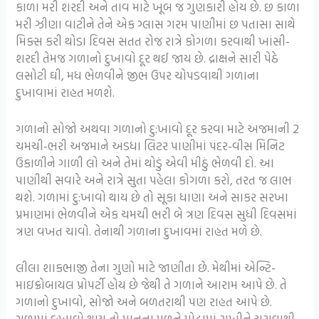
કાળા મરી શરદી અને તાવ માટે ખૂબ જ ગુણકારી હોય છે. છ કાળા
મરી ઝીણા વાટીને તેને એક ગ્લાસ ગરમ પાણીમાં છ પતાસા સાથે
મિક્સ કરી થોડા દિવસ સતત રોજ રાત્રે કોગળા કરવાથી ખાંસી-
શરદી તેમજ ગળાનો દુખાવો દૂર થઈ જાય છે. દ્રાક્ષને સારી પેઠે
લસોટી ઘી, મધ ભેળવીને જીભ ઉપર ચોપડવાથી ગળાના
દુખાવામાં રાહત મળશે.
ગળાનો સોજો અથવા ગળાનો દુ:ખાવો દૂર કરવા માટે અજમાની 2
ચમચી-ભરી અજમાને અડધા લિટર પાણીમાં પંદર-વીસ મિનિટ
ઉકાળીને ગાળી લો અને તેમાં થોડું એવી મીઠું ભેળવી દો. આ
પાણીથી સવારે અને રાત્રે સુતા પહેલા કોગળા કરો, તરત જ લાભ
થશે. ગળામાં દુ:ખાવો થાય છે તો સૂકા ધાણા અને સાકર સરખા
પ્રમાણમાં ભેળવીને એક ચમચી ભરી બે ત્રણ દિવસ સુધી દિવસમાં
ત્રણ વખત ચાવો. તેનાથી ગળાના દુખાવમાં રાહત મળે છે.
લીલા શાકભાજી તેના ગુણો માટે જાણીતા છે. મેથીમાં એન્ટિ-
માઇક્રોબાયલ પ્રોપર્ટી હોય છે જેથી તે ગળાને આરામ આપે છે. તે
ગળાનો દુખાવો, સોજો અને બળતરાથી પણ રાહત આપે છે.
ગળામાં દુ:ખાવો થાય તો પાનના મૂળને મોઢામાં રાખીને ચૂસવાથી