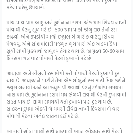
રામબાણ દવાનું કામ કરે છે. તો ચાલો જાણી લો પેટના દુખાવા
મટેના ઘરેલુ ઉપચારો.
પાંચ-પાંચ ગ્રામ આદુ અને ફુદીનાના રસમાં એક ગ્રામ સિંધવ નાખી
પીવાથી પેટનું શૂળ મટે છે. 500 ગ્રામ પાકાં જાંબુ લઇ તેનો રસ
કાઢવો. એને કપડાંથી ગાળી છઠ્ઠાભાગે બારીક વાટેલું સિંધવ
મેળવવું. એને શીશમાંભરી મજબૂત બૂચ મારી એક અઢવાડિયા
સુધી રાખી મુકવાથી જાંબુદ્રવ તૈયાર થાય છે. જાંબુદ્રવ 50-60 ગ્રામ
દિવસમાં ત્રણવાર પીવાથી પેટનો દુખાવો મટે છે
જાયફળ અને લીંબુનો રસ ભેગો કરી પીવાથી પેટનો દુખાવો દુર
થાય છે. જાયફળને વાટીને તેમાં એક લીબુંનો રસ કાઢી મિક્ષ કરીને
જ્યુસ બનાવો અને આ જ્યુસ પી જવાથી પેટનું દર્દ થોડા સમયમાં
નાશ પામે છે. ફુદીનાના રસમાં મધ ભેળવી લેવાથી પેટની દુખાવામાં
રાહત થાય છે. લાંબા સમયથી થતો દુખાવો પણ દુર થાય છે.
સાકરના દુધમાં એકથી બે ચમસી દીવેલ નાખી દિવસમાં બે વાર
પીવાથી પેટના અનેક જાતના દર્દો મટે છે.
ખાવાનો સોડા પાણી સાથે ફાકવાથી ખાડા ઓડકાર સાથે પેટનો