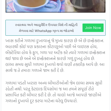
સ્વાસ્થ્ય અને આયુર્વેદિક ઉપચાર વિશે ની માહિતી
Join Now
મેળવવા માટે WhatsApp ગ્રુપ મા જોડાઓ
ખાસ કરીને ગળામાં દુખાવાનું જે મુખ્ય કારણ છે એ છે ઇન્ફેક્શન.
બહારથી કોઈ પણ પ્રકારના કીટાણુઓ પછી એ વાઇરસ હોય,
બૅક્ટેરિયા હોય કે ફૂગ, ગળા પર અટૅક કરે ત્યારે ગળામાં ઇન્ફેક્શન
થઈ જાય છે અને એ ઇન્ફેક્શનને કારણે ગળું દુખતું હોય છે.
લાંબા સમય સુધી ગળામાં દુખાવો થવો ઘણી તકલીફ આપે છે. આ
સાથે જ તે તમારા ગળાને જામ કરી દે છે.
ગળામાં પડતી ખરાશ અન્ય બીમારીઓની જેમ લાંબા સમય સુધી
રહેતી નથી. પરંતુ કેટલાક દિવસોમાં જ આ તમને સંપૂર્ણ રીતે
પ્રભાવિત કરી બીમાર કરી દે છે. તો ચાલો આજે આપણે જાણીએ
ગળાનો દુખાવો દૂર કરવા માટેના ઘરેલુ ઉપચારો.