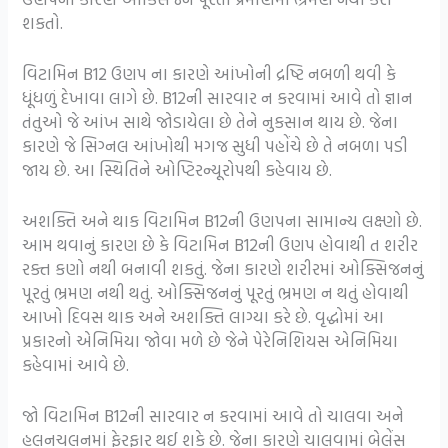
શકતો.
વિટામિન B12 ઉણપ ના કારણે આંખોની દ્રષ્ટિ નબળી થવી કે
ધૂંધળું દેખાવા લાગે છે. B12ની સારવાર ન કરવામાં આવે તો જ્ઞાન
તંતુઓ જે આંખ સાથે જોડાયેલા છે તેને નુકસાન થાય છે. જેના
કારણે જે સિગ્નલ આંખોથી મગજ સુધી પહોંચે છે તે નબળા પડી
જાય છે. આ સ્થિતિને ઓપ્ટિરન્યૂરોપથી કહેવાય છે.
અશક્તિ અને થાક વિટામિન B12ની ઉણપના સામાન્ય લક્ષ્ણો છે.
આમ થવાનું કારણ છે કે વિટામિન B12ની ઉણપ હોવાથી ત શરીર
રક્ત કણો નથી બનાવી શકતું. જેના કારણે શરીરમાં ઓક્સિજનનું
પૂરતું ભ્રમણ નથી થતું. ઓક્સિજનનું પૂરતું ભ્રમણ ન થતું હોવાથી
આખો દિવસ થાક અને અશક્તિ લાગ્યા કરે છે. વૃદ્ધોમાં આ
પ્રકારનો એનિમિયા જોવા મળે છે જેને પેરેનિશિયસ એનિમિયા
કહેવામાં આવે છે.
જો વિટામિન B12ની સારવાર ન કરવામાં આવે તો ચાલવા અને
હલનચલનમાં ફેરફાર થઈ શકે છે. જેના કારણે ચાલવામાં બેલેંસ