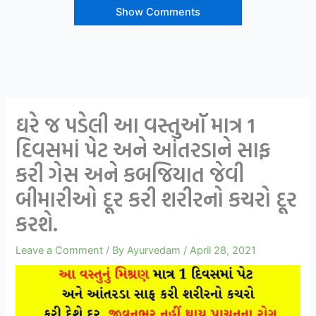
Show Comments
ઘરે જ પડેલી આ વસ્તુઑ માત્ર 1
દિવસમાં પેટ અને આંતરડાને સાફ
કરી ગેસ અને કબજિયાત જેવી
બીમારીઓ દૂર કરી શરીરનો કચરો દૂર
કરશે.
Leave a Comment
/ By
Ayurvedam
/
April 28, 2021