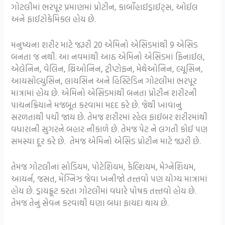
ગોટલીમાં ભરપૂર પ્રમાણમાં પ્રોટીન, કાર્બોહાઈડ્રાઈટ્સ, ઓઈલ
અને ફાઈટોકેમિકલ હોય છે.
મનુષ્યના શરીર માટે જરૂરી 20 એમિનો એસિડમાંથી 9 એસિડ
બનતા જ નથી. આ નવમાંથી આઠ એમિનો એસિડમાં ફિનાઈલ,
એલેનિન, વેલિન, થ્રિઓનિન, ટ્રીપ્ટોફન, મેથેઓનિન, લ્યૂસિન,
આયસોલ્યુસિન, લાયસિન અને હિસ્ટિડિન ગોટલીમાં ભરપૂર
માત્રામાં હોય છે. એમિનો એસિડમાંથી બનતા પ્રોટીન શરીરની
પાચનક્રિયાને મજબૂત કરવામાં મદદ કરે છે. જેથી ખાવાનું
સરળતાથી પચી જાય છે. તેમજ શરીરમાં રહેલ ફાઈબર શરીરમાંથી
વધારાની સુગરને બહાર નીકાળે છે. તેમજ પેટ ને લગતી કોઈ પણ
સમસ્યા દૂર કરે છે. તેમજ એમિનો એસિડ પ્રોટીન માટે જરૂરી છે.
તેમજ ગોટલીનાં સોડિયમ, પોટેશિયમ, કેલ્શિયમ, મેગ્નેશિયમ,
આયર્ન, જસત, મેંગ્નિઝ જેવા ખનીજો તત્ત્તવો પણ યોગ્ય માત્રામાં
હોય છે. ડ્રાયફ્રૂટ કરતા ગોટલીમાં વધારે પોષક તત્ત્તવો હોય છે.
તેમજ તેનું સેવન કરવાથી ઘણા બધા ફાયદા થાય છે.