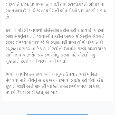
ગોટલીને યોગ્ય પ્રમાણમાં ખાવાથી હાઈ બ્લડપ્રેશરની બીમારીમાં
રાહત થાય છે. સાથે જ હૃદયરોગની બીમારીઓ પણ મટાડી શકાય
છે.
કેરીની ગોટલી ખાવાથી કોલેસ્ટ્રોલ કંટ્રોલ કરી શકાય છે. ગોટલી
બ્લડ સર્ક્યુલેશનને વ્યવસ્થિત કરીને ખરાબ કોલેસ્ટ્રોલ લેવલને
બરાબર કરવામાં મદદ કરે છે. સ્થૂળતાથી ઘણા લોકો પરેશાન છે.
સ્થૂળતા ઘટાડવા માટે પણ ગોટલીનો ઉપયોગ કરવો ફાયદાકારક
સાબિત થાય છે. તેમજ વજન ઓછું કરવા માટે ગોટલી બહુ
ગુણકારી છે. તેનાથી ચરબી નથી વધતી.
મિત્રો, આવીજ સ્વાસ્થ્ય અને આયુર્વેદ ઉપચાર વિશે માહિતી
મેળવવા માટે નીચેનું લાઇક બટન દબાવી લાઈક કરો જેથી દરેક
જીવન જરૂરી અને કામ ની માહિતી તમને દરરોજ મળી શકે છે,
તમારો દિવસ સારો જાય, આભાર.