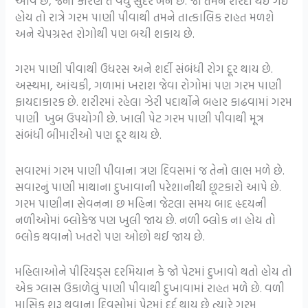
આવે છે, જેના કારણે તે વધુ સુંદર બને છે. જો તમને શરદી થઈ ગઈ
હોય તો રાત્રે ગરમ પાણી પીવાથી તમને તાત્કાલિક રાહત મળશે
અને ચેપગ્રસ્ત રોગોથી પણ બચી શકાય છે.
ગરમ પાણી પીવાથી ઉધરસ અને શર્દી સંબંધી રોગ દૂર થાય છે.
અસ્થમા, આંચકી, ગળામાં ખરાશ જેવા રોગોમાં પણ ગરમ પાણી
ફાયદાકારક છે. શરીરમાં રહેલા ઝેરી પદાર્થોને બહાર કાઢવામાં ગરમ
પાણી ખુબ ઉપયોગી છે. ખાલી પેટ ગરમ પાણી પીવાથી મૂત્ર
સંબંધી બીમારીઓ પણ દૂર થાય છે.
સવારમાં ગરમ પાણી પીવાના ત્રણ દિવસમાં જ તેનો લાભ મળે છે.
સવારનું પાણી માથાના દુખાવાની પરેશાનીથી છૂટકારો આપે છે.
ગરમ પાણીના સેવનના છ મહિના જેટલા સમય બાદ હૃદયની
નળીઓમાં બ્લોકેજ પણ ખુલી જાય છે. નળી બ્લોક ના હોય તો
બ્લોક થવાનો ખતરો પણ ઓછો થઈ જાય છે.
મહિલાઓને પીરિયડ્સ દરમિયાન કે જો પેટમાં દુખાવો થતો હોય તો
એક ગ્લાસ ઉકાળેલું પાણી પીવાથી દુખાવામાં રાહત મળે છે. વળી
માસિક શરૂ થવાના દિવસોમાં પેટમાં દર્દ થાય છે ત્યારે ગરમ