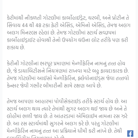
કેરીમાંથી નીકળતી ગોટલીમાં કાર્બોહાઈડ્રેટ, ચરબી, અને પ્રોટીન તે
સિવાય 44 થી 48 ટકા ફેટી એસિડ, એમિનો એસિડ, તેમજ અલગ
અલગ મિનરલ્સ રહેલાં છે. તેમજ ગોટલીમાં સ્ટાર્ચ સવરૂપમાં
કાર્બોહાઈડ્રાઈટ હોવાથી તેનો ઉપયોગ ઘંઉના લોટ તરીકે પણ કરી
શકાય છે.
કેરીની ગોટલીનાં ભરપૂર પ્રમાણમાં મેન્ગીફેરિન નામનું તત્ત્ત હોય
છે, જે ડાયાબિટીસને નિયત્રંણમાં રાખવા માટે બહુ ફાયદાકારક છે.
તેમજ ગોટલીમાં આઈસો મેન્ગીફેરિન, ફ્લેવોનાઈડ્સ જેવા તત્ત્તવો
કેન્સર જેવી ગંભીર બીમારીની સામે રક્ષણ આપે છે.
તેમજ આપણા આહારમાં પોવીસેકરાઈડ તરીકે સ્ટાર્ચ હોય છે. આ
સ્ટાર્ચ અલગ થાય ત્યારે તેમાંથી સુગર અલગ થઈ જાય છે અને તે
લોહીમાં ભળી જાય છે. તે આંતરડામાં એમિલાઈમ નામના રસ ઝરે
છે. આ રસ સ્ટાર્ચમાંથી સુગરને અલગ કરે છે. પરંતુ ગોટલીમાં
મેન્ગીફેરિન નામનું તત્ત્ત આ પ્રક્રિયાને ધીમી કરી નાંખે છે. તેથી