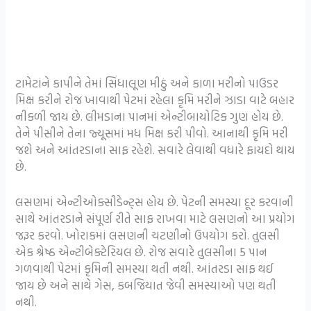
ટામેટાંને કાપીને તેમાં સિંધાલૂણ મીઠું અને કાળા મરીનો પાઉડર
મિક્ષ કરીને રોજ ખાવાથી પેટમાં રહેલા કૃમિ મરીને ઝાડા વાટે બહાર
નીકળી જાય છે. લીમડાના પાનમાં એન્ટીબાયોટિક ગુણ હોય છે.
તેને પીસીને તેના જ્યૂસમાં મધ મિક્ષ કરી પીવો. આનાથી કૃમિ મરી
જશે અને આંતરડાના સાફ રહેશે. સવારે લેવાથી વધારે ફાયદો થાય
છે.
લસણમાં એન્ટીઓક્સીડેન્ટ્સ હોય છે. પેટની સમસ્યા દૂર કરવાની
સાથે આંતરડાને સંપૂર્ણ રીતે સાફ રાખવા માટે લસણનો આ પ્રયોગ
જરૂર કરવો. ખોરાકમાં લસણની ચટણીનો ઉપયોગ કરો. તુલસી
એક શ્રેષ્ઠ એન્ટીબેક્ટેરિયલ છે. રોજ સવારે તુલસીના 5 પાન
ગળવાથી પેટમાં કૃમિની સમસ્યા થતી નથી. આંતરડા સાફ થઈ
જાય છે અને સાથે ગેસ, કબજિયાત જેવી સમસ્યાઓ પણ થતી
નથી.