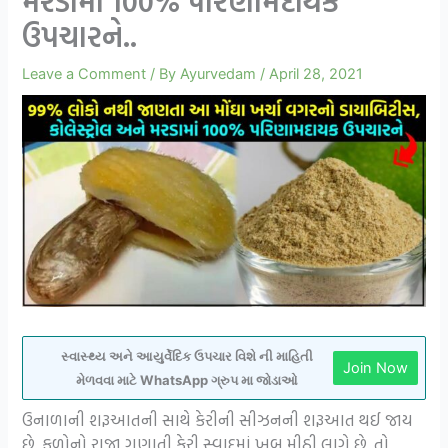
મરડામાં 100% પરિણામદાયક
ઉપચારને..
Leave a Comment
/ By
Ayurvedam
/
April 28, 2021
સ્વાસ્થ્ય અને આયુર્વેદિક ઉપચાર વિશે ની માહિતી
Join Now
મેળવવા માટે WhatsApp ગ્રુપ મા જોડાઓ
ઉનાળાની શરૂઆતની સાથે કેરીની સીઝનની શરૂઆત થઈ જાય
છે. ફળોનો રાજા ગણાતી કેરી સ્વાદમાં ખૂબ મીઠી લાગે છે. તો