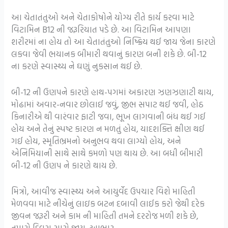
આ ચેતાતંતુઓ અને ચેતાકોષોને યોગ્ય રીતે કાર્ય કરવા માટે
વિટામિન B12 ની જરૂરિયાત પડે છે. આ વિટામિન આપણા
શરીરમાં ના હોય તો આ ચેતાતંતુઓ નિષ્ક્રિય થઈ જાય જેના કારણે
લકવા જેવી ભયાનક બીમારી થવાનું કારણ બની શકે છે. બી-12
ના કરણે સ્વાસ્થ્ય ને ઘણું નુકસાન થઈ છે.
બી-12 ની ઉણપને કારણે હાથ-પગમાં અકારણ ઝણઝણાટી થાય,
મોઢામાં અવાર-નવાર છોલાઈ જવું, જીભ સપાટ થઈ જવી, હોઠ
કિનારીએ થી વારંવાર ફાટી જવા, ભૂખ લાગવાની બંધ થઈ ગઈ
હોય અને તેનું સ્પષ્ટ કારણ ન મળતું હોય, યાદશક્તિ ક્ષીણ થઈ
ગઈ હોય, સ્મૃતિભ્રમનો અનુભવ થવા લાગ્યો હોય, અને
એનિમિયાની સાથે સાથે કમળો પણ થાય છે. આ બધી બીમારી
બી-12 ની ઉણપ ને કારણે થાય છે.
મિત્રો, આવીજ સ્વાસ્થ્ય અને આયુર્વેદ ઉપચાર વિશે માહિતી
મેળવવા માટે નીચેનું લાઇક બટન દબાવી લાઈક કરો જેથી દરેક
જીવન જરૂરી અને કામ ની માહિતી તમને દરરોજ મળી શકે છે,
તમારો દિવસ સારો જાય, આભાર.