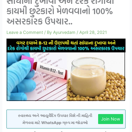
સાંધાના દુખાવા અને દરેક રોગોથી
કાયમી છુટકારો મેળવવાનો 100%
અસરકારક ઉપચાર..
Leave a Comment
/ By
Ayurvedam
/
April 28, 2021
સ્વાસ્થ્ય અને આયુર્વેદિક ઉપચાર વિશે ની માહિતી
Join Now
મેળવવા માટે WhatsApp ગ્રુપ મા જોડાઓ