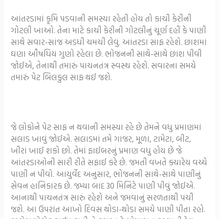
આંતરડામાં કૃમિ પડવાની સમસ્યા રહેતી હોય તો કાચી કેરીની
ગોટલી ખાઓ. તેના માટે કાચી કેરીની ગોટલીનું ચૂર્ણ દહીં કે પાણી
સાથે સવાર-સાંજ અડધી ચમચી લેવું. આંતરડા સાફ રહેશે. છાશમાં
ઘણા ઔષધિય ગુણો રહેલા છે. ભોજનની સાથે-સાથે છાશ પીવી
જોઈએ, તેનાથી તમારું પાચનતંત્ર સ્વસ્થ રહેશે. સવારના સમયે
તમારું પેટ બિલકુલ સાફ થઈ જશે.
જે લોકોને પેટ સાફ ન થવાની સમસ્યા રહે છે તેમને વધુ પ્રમાણમાં
સલાડ ખાવું જોઈએ. સલાડમાં તમે ગાજર, મૂળા, ટામેટા, બીટ,
ખીરાં ખાઈ શકો છો. તેમાં ફાઈબરનું પ્રમાણ વધુ હોય છે જે
આંતરડાઓની સારી રીતે સફાઈ કરે છે. જમતી વખતે ક્યારેય વચ્ચે
પાણી ન પીવો. આયુર્વેદ અનુસાર, ભોજનની સાથે-સાથે પાણીનું
સેવન હાનિકારક છે. જમ્યા બાદ 30 મિનિટે પાણી પીવું જોઈએ.
આનાથી પાચનતંત્ર સારું રહેશે અને જમવાનું સરળતાથી પચી
જશે. આ ઉપરાંત આખો દિવસ થોડા-થોડા સમયે પાણી પીતા રહો.