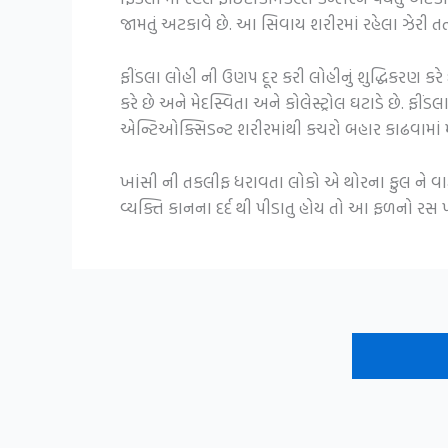
જામતું અટકાવે છે. આ સિવાય શરીરમાં રહેલા ઝેરી તત્વ
ફીંડલા લોહી ની ઉણપ દૂર કરી લોહીનું શુદ્ધિકરણ કર
કરે છે અને મેદસ્વિતા અને કોલેસ્ટ્રોલ ઘટાડે છે. ફીં
એન્ટિઓક્સિડન્ટ શરીરમાંથી કચરો બહાર કાઢવામાં મ
ખાંસી ની તકલીફ ધરાવતા લોકો એ થોરના ફુલ ને વાટ
વ્યક્તિ કાનના દર્દ થી પીડાતુ હોય તો આ ફળનો રસ પીવ