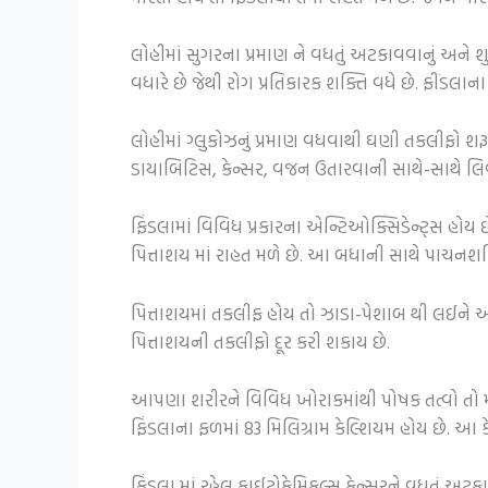
લોહીમાં સુગરના પ્રમાણ ને વધતું અટકાવવાનું અને શ
વધારે છે જેથી રોગ પ્રતિકારક શક્તિ વધે છે. ફીંડલા
લોહીમાં ગ્લુકોઝનું પ્રમાણ વધવાથી ઘણી તકલીફો શરૂ થઈ
ડાયાબિટિસ, કેન્સર, વજન ઉતારવાની સાથે-સાથે લિવ
ફિંડલામાં વિવિધ પ્રકારના એન્ટિઓક્સિડેન્ટ્સ હોય 
પિત્તાશય માં રાહત મળે છે. આ બધાની સાથે પાચનશક
પિત્તાશયમાં તકલીફ હોય તો ઝાડા-પેશાબ થી લઈને અન
પિત્તાશયની તકલીફો દૂર કરી શકાય છે.
આપણા શરીરને વિવિધ ખોરાકમાંથી પોષક તત્વો તો મળ
ફિંડલાના ફળમાં 83 મિલિગ્રામ કેલ્શિયમ હોય છે. આ 
ફિંડલા માં રહેલ ફાઈટોકેમિકલ્સ કેન્સરને વધતું અટક