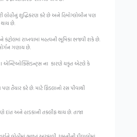
રી લોહીનું શુદ્ધિકરણ કરે છે અને હિમોગ્લોબીન પણ
 થાય છે.
સને કંટ્રોલમાં રાખવામાં મહત્વની ભૂમિકા ભજવી શકે છે.
ઓર્ગન ગણાય છે.
ે. આ એન્ટિઓક્સિડન્ટ્સ ના કારણે યકૃત એટલે કે
પણ તૈયાર કરે છે. માટે ફિંડલાનો રસ પીવાથી
ણે દાંત અને હાડકાની તકલીફ થાય છે. તાજા
ટાર્ચને લોહીમાં ભળતું અટકાવી, ધમનીની દીવાલોમાં