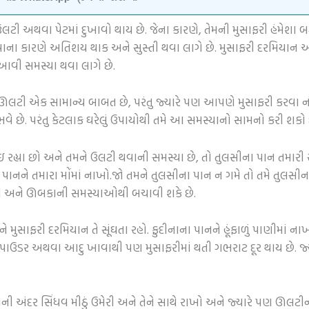
લટી અથવા પેટમાં દુખાવો થાય છે. જેના કારણે, તેમની મુસાફરી હંમેશા 
 થવાના કારણે અતિશય થાક અને સુસ્તી થવા લાગે છે. મુસાફરી દરમિયાન 
 આવી સમસ્યા થવા લાગે છે.
છે. ઊલટી એક સામાન્ય બાબત છે, પરંતુ જ્યારે પણ આપણે મુસાફરી 
ે છે. પરંતુ કેટલાક ઘરેલું ઉપાયોથી તમે આ સમસ્યાનો સામનો કરી શકો 
ઇ રહ્યા છો અને તમને ઉલટી થવાની સમસ્યા છે, તો તુલસીના પાન તમારી સ
ાનને તમારા મોંમાં નાખો.જો તમને તુલસીના પાન ન ગમે તો તમે તુલસી
 અને ઊબકાની સમસ્યાઓથી બચાવી શકે છે.
ને મુસાફરી દરમિયાન તે સૂંઘતા રહો. ફુદીનાના પાનને હૂંફાળું પાણીમા
ડર અથવા આદુ ખાવાથી પણ મુસાફરીમાં થતી ગભરાટ દૂર થાય છે. જ્યારે
ની અંદર સિંધવ મીઠું ઉમેરી અને તેને સાથે રાખો અને જ્યારે પણ ઊલટીન