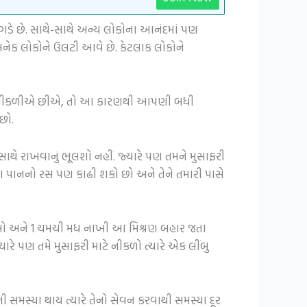
બગડે છે. સાથે-સાથે અન્ય લોકોના આનંદમાં પણ
અનેક લોકોને ઉલટી આવે છે. કેટલાક લોકોને
કરવા નીકળીએ છીએ, તો આ કારણથી આપણી બધી
છો.
ાથે રાખવાનું ભૂલશો નહીં. જ્યારે પણ તમને મુસાફરી
ના પાનનો રસ પણ કાઢી શકો છો અને તેને તમારી પાસે
ં નાખો અને 1 ચમચી મધ નાખી આ મિશ્રણ બહાર જતા
 પણ તમે મુસાફરી માટે નીકળો ત્યારે એક લીંબુ
ી સમસ્યા થાય ત્યારે તેનો સેવન કરવાથી સમસ્યા દૂર