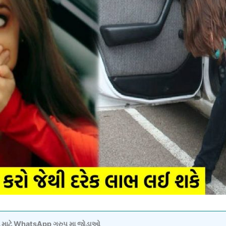
વવા માટે WhatsApp ગ્રુપ મા જોડાઓ