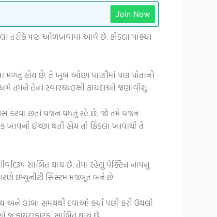
Join Now
ંડલા તરીકે પણ ઓળખવામાં આવે છે. ફીંડલા પાક્યા
ા મળતું હોય છે. તે ખુબ ઓછા પાણીમાં પણ પોતાનો
મે તમને તેના સ્વાસ્થ્યલક્ષી ફાયદાઓ જણાવીશું.
કરવા છતાં વજન વધતું રહે છે. જો તમે વજન
ઈક ખાવની ઈચ્છા થતી હોય તો ફિંડલા ખાવાથી તે
વાદરૂપ સાબિત થાય છે. તેમાં રહેલું પેક્ટિન નામનું
કારણે ઇમ્યુનીટી સિસ્ટમ મજબૂત બને છે.
 હોય અને લાંબા સમયથી દવાઓ કર્યા પછી ફરી ઉથલો
સ ઘણો જ ફાયદાકારક સાબિત થાય છે.