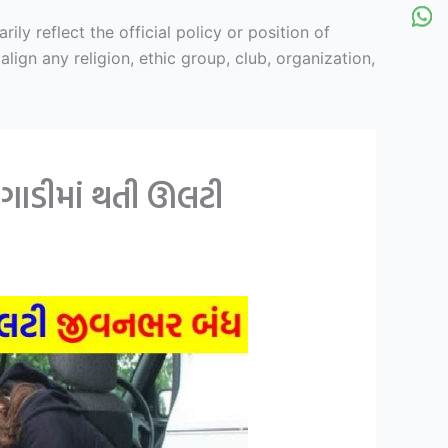
y reflect the official policy or position of
ign any religion, ethic group, club, organization,
 ગાડીમાં થતી ઊલટી