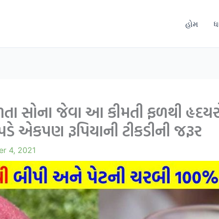
હોમ
ધ
ળતા સોના જેવા આ કીમતી ફળથી હૃદય
પડે એકપણ રૂપિયાની ટીકડીની જરૂર
r 4, 2021