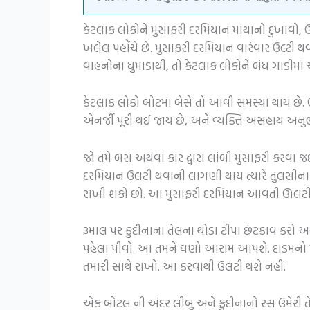
કેટલાક લોકોને મુસાફરી દરમિયાન માથાનો દુખાવો, ઉ
ખલેલ પહોંચે છે. મુસાફરી દરમિયાન વારંવાર ઉલ્ટી
વાહનોના ધુમાડાથી, તો કેટલાક લોકોને બંધ ગાડીમાં
કેટલાક લોકો બોટમાં બેસે તો આવી સમસ્યા થાય 
એનર્જી પૂરી થઈ જાય છે, અને વ્યક્તિ અસહાય અનુભવ
જો તમે બસ અથવા કાર દ્વારા લાંબી મુસાફરી કરવા જ
દરમિયાન ઉલટી થવાની લાગણી થાય ત્યારે તુલસીના પ
રાખી શકો છો. આ મુસાફરી દરમિયાન આવતી ઊલટી
રૂમાલ પર ફુદીનાના તેલના થોડા ટીપા છંટકાવ કરો અ
પહેલા પીવો. આ તમને ઘણો આરામ આપશે. દાડમનો પાઉ
તમારી સાથે રાખો. આ કરવાથી ઉલટી થશે નહીં.
એક બોટલ ની અંદર લીંબુ અને ફુદીનાનો રસ ઉમેરી તે