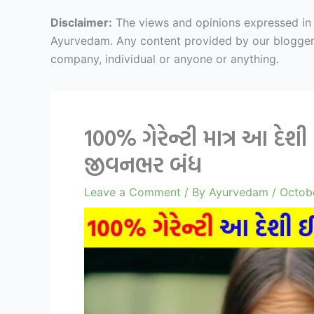
Disclaimer:
The views and opinions expressed in ar
Ayurvedam. Any content provided by our bloggers o
company, individual or anyone or anything.
100% ગેરેન્ટી માત્ર આ દ
જીવનભર બંધ
Leave a Comment
/ By
Ayurvedam
/
Octobe