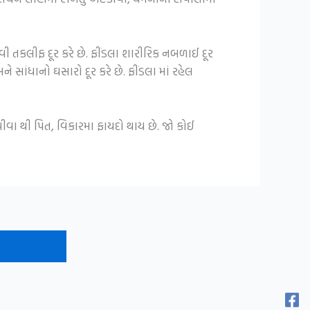
વી તકલીફ દૂર કરે છે. ફીંડલા શારીરિક નબળાઈ દૂર
ને સાંધાનો ઘસારો દૂર કરે છે. ફીંડલા માં રહેલ
ીવા થી પિત, વિકારમા ફાયદો થાય છે. જો કોઈ