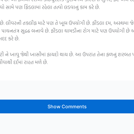
ો સામે પણ ફિંડલામાં રહેલા તત્વો લડવાનું કામ કરે છે.
ે છે. લીવરની તકલીફ માટે પણ તે ખૂબ ઉપયોગી છે. ફીંડલા દમ, અસ્થમા જે
ડલા પાચનતંત્ર સુદ્રઢ બનાવે છે. ફીંડલા ચામડીના રોગ માટે પણ ઉપયોગી છે અ
દદ કરે છે.
ી ને ખાવુ જેથી ખાસીમાં ફાયદો થાય છે. આ ઉપરાંત તેના ફળનું શરબત પ
ાથી દર્દમાં રાહત મળે છે.
Show Comments