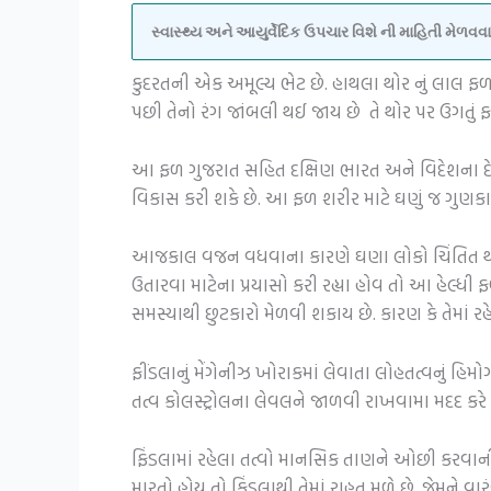
સ્વાસ્થ્ય અને આયુર્વેદિક ઉપચાર વિશે ની માહિતી મેળ
કુદરતની એક અમૂલ્ય ભેટ છે. હાથલા થોર નું લાલ ફળ
પછી તેનો રંગ જાંબલી થઈ જાય છે તે થોર પર ઉગતું ફ
આ ફળ ગુજરાત સહિત દક્ષિણ ભારત અને વિદેશના દેશ
વિકાસ કરી શકે છે. આ ફળ શરીર માટે ઘણું જ ગુણકાર
આજકાલ વજન વધવાના કારણે ઘણા લોકો ચિંતિત થઈ 
ઉતારવા માટેના પ્રયાસો કરી રહ્યા હોવ તો આ હેલ્ધ
સમસ્યાથી છુટકારો મેળવી શકાય છે. કારણ કે તેમાં 
ફીંડલાનું મેંગેનીઝ ખોરાકમાં લેવાતા લોહતત્વનું હિમો
તત્વ કોલસ્ટ્રોલના લેવલને જાળવી રાખવામા મદદ કરે છ
ફિંડલામાં રહેલા તત્વો માનસિક તાણને ઓછી કરવાની
મારતો હોય તો ફિંડલાથી તેમાં રાહત મળે છે. જેમને 