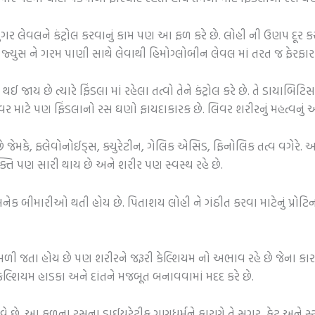
ુગર લેવલને કંટ્રોલ કરવાનું કામ પણ આ ફળ કરે છે. લોહી ની ઉણપ દૂર ક
ના જ્યુસ ને ગરમ પાણી સાથે લેવાથી હિમોગ્લોબીન લેવલ માં તરત જ ફેરફાર
 જાય છે ત્યારે ફિંડલા માં રહેલા તત્વો તેને કંટ્રોલ કરે છે. તે ડાયાબિટિ
ર માટે પણ ફિંડલાનો રસ ઘણો ફાયદાકારક છે. લિવર શરીરનું મહત્વનું 
છે જેમકે, ફ્લેવોનોઈડ્સ, ક્યુરેટીન, ગેલિક એસિડ, ફિનોલિક તત્વ વગેર
્તિ પણ સારી થાય છે અને શરીર પણ સ્વસ્થ રહે છે.
ેક બીમારીઓ થતી હોય છે. પિતાશય લોહી ને ગંઠીત કરવા માટેનું પ્રોટિન 
ી જતા હોય છે પણ શરીરને જરૂરી કેલ્શિયમ નો અભાવ રહે છે જેના કાર
કેલ્શિયમ હાડકા અને દાંતને મજબૂત બનાવવામાં મદદ કરે છે.
ાવે છે. આ ફળના રસના ડાઈયુરેટીક ગુણધર્મને કારણે તે સુગર, ફેટ અને સ્