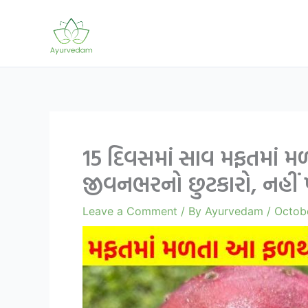
Skip
to
content
15 દિવસમાં સાવ મફતમાં મ
જીવનભરનો છુટકારો, નહીં 
Leave a Comment
/ By
Ayurvedam
/
Octobe