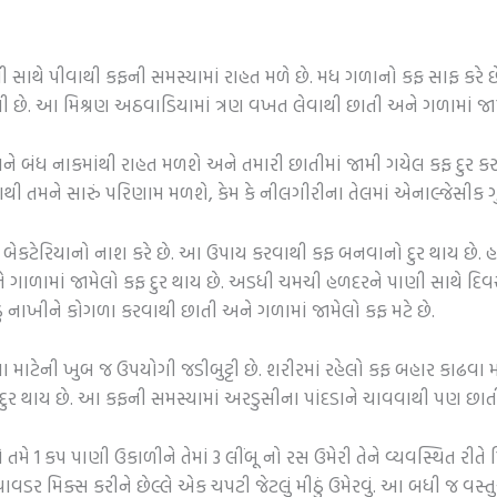
ે પીવાથી કફની સમસ્યામાં રાહત મળે છે. મધ ગળાનો કફ સાફ કરે છે અને 
 છે. આ મિશ્રણ અઠવાડિયામાં ત્રણ વખત લેવાથી છાતી અને ગળામાં જામ
મને બંધ નાકમાંથી રાહત મળશે અને તમારી છાતીમાં જામી ગયેલ કફ દુર કર
 તમને સારું પરિણામ મળશે, કેમ કે નીલગીરીના તેલમાં એનાલ્જેસીક ગુ
લા બેકટેરિયાનો નાશ કરે છે. આ ઉપાય કરવાથી કફ બનવાનો દુર થાય છે. 
 ગાળામાં જામેલો કફ દુર થાય છે. અડધી ચમચી હળદરને પાણી સાથે દિવ
નાખીને કોગળા કરવાથી છાતી અને ગળામાં જામેલો કફ મટે છે.
ેની ખુબ જ ઉપયોગી જડીબુટ્ટી છે. શરીરમાં રહેલો કફ બહાર કાઢવા માટે
દુર થાય છે. આ કફની સમસ્યામાં અરડુસીના પાંદડાને ચાવવાથી પણ છાતી 
ે 1 કપ પાણી ઉકાળીને તેમાં 3 લીંબૂ નો રસ ઉમેરી તેને વ્યવસ્થિત રીતે મિક
પાવડર મિક્સ કરીને છેલ્લે એક ચપટી જેટલું મીઠું ઉમેરવું. આ બધી જ વસ્ત