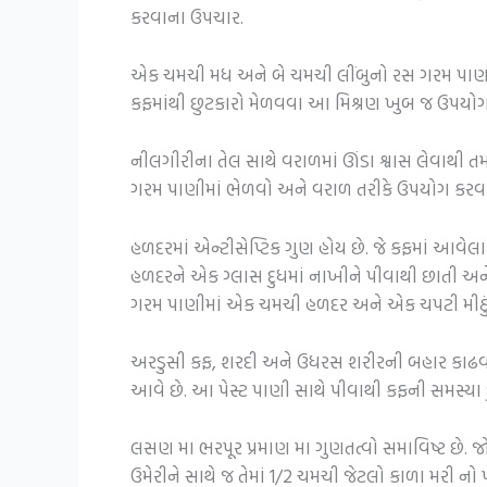
કરવાના ઉપચાર.
એક ચમચી મધ અને બે ચમચી લીંબુનો રસ ગરમ પાણી સાથ
કફમાંથી છુટકારો મેળવવા આ મિશ્રણ ખુબ જ ઉપયોગી
નીલગીરીના તેલ સાથે વરાળમાં ઊંડા શ્વાસ લેવાથી ત
ગરમ પાણીમાં ભેળવો અને વરાળ તરીકે ઉપયોગ કરવાથી
હળદરમાં એન્ટીસેપ્ટિક ગુણ હોય છે. જે કફમાં આવે
હળદરને એક ગ્લાસ દુધમાં નાખીને પીવાથી છાતી અને
ગરમ પાણીમાં એક ચમચી હળદર અને એક ચપટી મીઠું 
અરડુસી કફ, શરદી અને ઉધરસ શરીરની બહાર કાઢવા માટ
આવે છે. આ પેસ્ટ પાણી સાથે પીવાથી કફની સમસ્યા 
લસણ મા ભરપૂર પ્રમાણ મા ગુણતત્વો સમાવિષ્ટ છે. જો તમ
ઉમેરીને સાથે જ તેમાં 1/2 ચમચી જેટલો કાળા મરી નો 