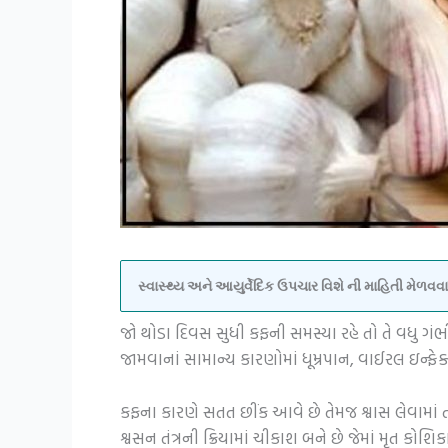
સ્વાસ્થ્ય અને આયુર્વેદિક ઉપચાર વિશે ની માહિતી મેળ
જો થોડા દિવસ સુધી કફની સમસ્યા રહે તો તે વધુ ગં
જામવાનાં સામાન્ય કારણોમાં ધૂમ્રપાન, વાઈરલ ઇન્
કફના કારણે સતત છીંક આવે છે તેમજ શ્વાસ લેવામાં ત
શ્વસન તંત્રની ક્રિયામાં ચીકાશ બને છે જેમાં મૃત ક