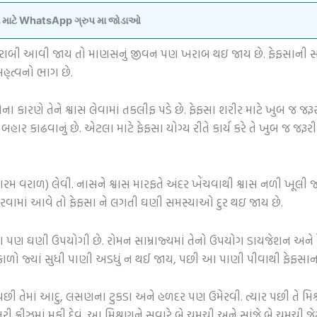
વવા માટે WhatsApp ગ્રુપ મા જોડાઓ
 ખરાબી આવી જાય તો માણસનું જીવન પણ ખરાબ થઇ જાય છે. ફેફસાની સફ
મહ્ત્વનો ભાગ છે.
ેના કારણે તેને શ્વાસ લેવામાં તકલીફ પડે છે. ફેફસા શરીર માટે ખુબ જ જર
બહાર કાઢવાનું છે. એટલા માટે ફેફસા યોગ્ય રીતે કાર્ય કરે તે ખુબ જ જ
મ વરાળ) લેવી. નાસને શ્વાસ મારફતે અંદર ખેંચવાથી શ્વાસ નળી ખૂલી જ
કરવામાં આવે તો ફેફસા ને લગતી ઘણી સમસ્યાઓ દુર થઇ જાય છે.
 ચા પણ ઘણી ઉપયોગી છે. રોમન સામ્રાજ્યમાં તેનો ઉપયોગ ડાયજેશન અને રેસ
 ઉકાળો જ્યાં સુધી પાણી અડધું ન થઈ જાય, પછી આ પાણી પીવાથી ફેફસા
પછી તેમાં આદુ, લસણના ટુકડા અને હળદર પણ ઉમેરવી. ત્યાર પછી તે મિશ્
ી ફ્રીઝમાં મૂકી દેવું. આ મિશ્રણને સવારે બે ચમચી અને સાંજે બે ચમચી જે