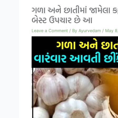
ગળા અને છાતીમાં જામેલા ક
બેસ્ટ ઉપચાર છે આ
Leave a Comment
/ By
Ayurvedam
/
May 8