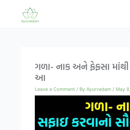
Skip
to
content
ગળા- નાક અને ફેફસા માંથ
આ
Leave a Comment
/ By
Ayurvedam
/
May 8