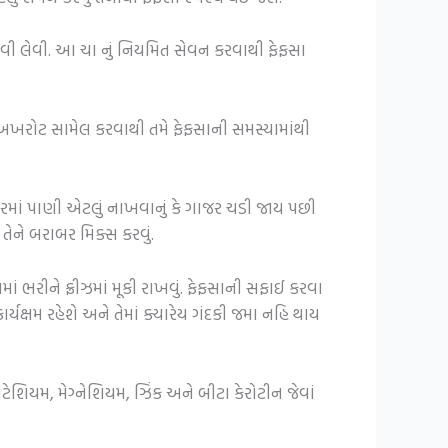
નાવી લેવી. આ ચા નું નિયમિત સેવન કરવાથી ફેફસા
્ઠી અખરોટ સામેલ કરવાથી તમે ફેફસાની સમસ્યામાંથી
ગાજરમાં પાણી એટલું નાખવાનું કે ગાજર ચડી જાય પછી
તેને બરાબર મિક્સ કરવું.
માં ભરીને ફ્રીઝમાં મૂકી રાખવું. ફેફસાની સફાઈ કરવા
ર્યક્ષમ રહેશે અને તેમાં ક્યારેય ગંદકી જમા નહિ થાય
પોટેશિયમ, મેગ્નેશિયમ, ઝિંક અને બીટા કેરોટીન જેવાં