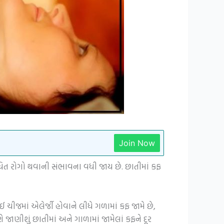
Join Now
ંધિત રોગો થવાની સંભાવના વધી જાય છે. છાતીમાં કફ
ચીજમાં એલેર્જી હોવાને લીધે ગળામાં કફ જામે છે,
 જાણીશું છાતીમાં અને ગાળામાં જામેલાં કફને દૂર