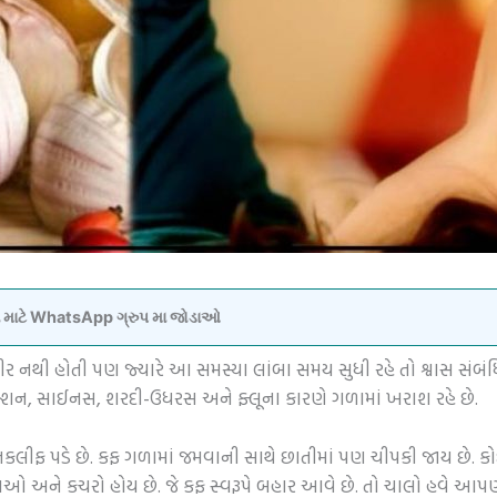
વવા માટે WhatsApp ગ્રુપ મા જોડાઓ
ભીર નથી હોતી પણ જ્યારે આ સમસ્યા લાંબા સમય સુધી રહે તો શ્વાસ સંબ
ફેક્શન, સાઈનસ, શરદી-ઉધરસ અને ફ્લૂના કારણે ગળામાં ખરાશ રહે છે.
કલીફ પડે છે. કફ ગળામાં જમવાની સાથે છાતીમાં પણ ચીપકી જાય છે. કોઈ 
ોશિકાઓ અને કચરો હોય છે. જે કફ સ્વરૂપે બહાર આવે છે. તો ચાલો હવે આપણે