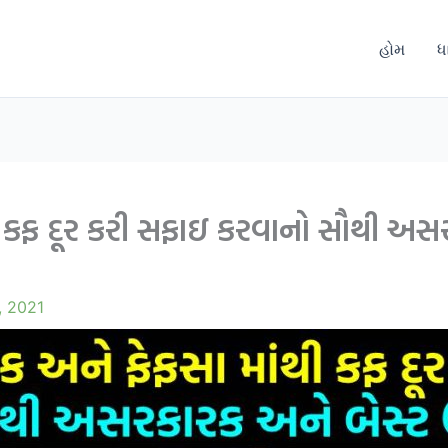
હોમ
ધ
ી કફ દૂર કરી સફાઇ કરવાનો સૌથી અસ
, 2021