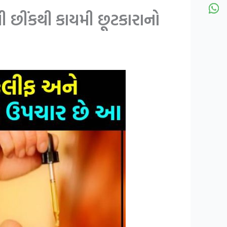
ી છીંકથી કાયમી છૂટકારાનો