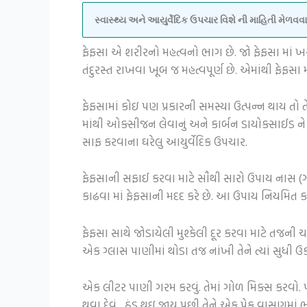
સ્વાસ્થ્ય અને આયુર્વેદિક ઉપચાર વિશે ની માહિતી મેળ
ફેફસા એ શરીરનો મહત્વનો ભાગ છે. જો ફેફસા માં
તંદુરસ્ત રાખવા ખૂબ જ મહત્વપૂર્ણ છે. એમાંથી ફેફસા 
ફેફસામાં કોઇ પણ પ્રકારની સમસ્યા ઉત્પન્ન થાય તો ત
માંથી ઓક્સીજન લેવાનું અને કાર્બન ડાયોક્સાઈડ ને 
સાફ કરવાના ઘરેલુ આયુર્વેદિક ઉપચાર.
ફેફસાની સફાઈ કરવા માટે સૌથી સારો ઉપાય નાસ (ગર
કાઢવા માં ફેફસાની મદદ કરે છે. આ ઉપાય નિયમિત 
ફેફસા સાથે જોડાયેલી મુશ્કેલી દૂર કરવા માટે તજની
એક ગ્લાસ પાણીમાં થોડા તજ નાંખી તેને ત્યાં સુધી
એક લીટર પાણી ગરમ કરવું. તેમાં ગોળ મિક્સ કરવો. 
થવા દેવું, ઠંડુ થઇ જાય પછી તેને એક પેક વાસણમાં ભર