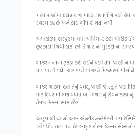
ગરમ પાણીમાં કલહાર ના પાંદડા પલાળીને પછી તેમાં 
સ્વસ્થ રહે છે અને કોઈ બીમારી થતી નથી.
અખરોટમાં ભરપુર માત્રામાં ઓમેગા-3 ફેટી એસિડ હોય 
છુટકારો મેળવી શકો છો. તે શ્વાસની મુશ્કેલીની સમ
ગાજરને નાના ટૂકડા કરી લઈને પછી તેમાં પાણી નાખી ત
પણ પાણી વધે. ત્યાર પછી ગાજરને મિક્સરમાં પીસીને ત
ગાજર બાફ્યા હતા તેનું વધેલું પાણી જે હતું તે પણ મ
માટે દિવસમાં ત્રણ વખત આ મિશ્રણનું સેવન કરવાનું છે
તેમજ ફેફસા સાફ રહેશે.
આદુવાળી ચા ની અંદર એન્ટીઈન્ફ્લેમેટરી તત્વ રેસ્પિરે
ઔષધીય તત્વ પણ છે. આદું શરીરમાં કેન્સર સેલ્સનો 