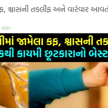
ફ, શ્વાસની તકલીફ અને વારંવાર આવત
, 2021