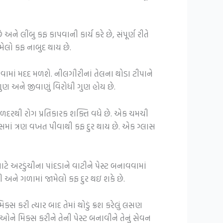
લીંબુ કફ કાપવાની કાર્ય કરે છે, સંપૂર્ણ રીતે
ેલો કફ નાબુદ થાય છે.
વામાં મદદ મળશે. નીલગીરીનાં તેલના થોડા ટીપાને
ણ અને જીવાણું વિરોધી ગુણ હોય છે.
હળદરથી રોગ પ્રતિકારક શક્તિ વધે છે. એક ચમચી
સમાં ત્રણ વખત પીવાથી કફ દુર થાય છે. એક ગ્લાસ
 અરડુંચીના પાંદડાને વાટીને પેસ્ટ બનાવવામાં
અને ગળામાં જામેલો કફ દુર થઇ શકે છે.
્સ કરી ત્યાર બાદ તેમાં થોડું ક્રશ કરેલું લસણ
ુઓને મિક્સ કરીને તેની પેસ્ટ બનાવીને તેનું સેવન