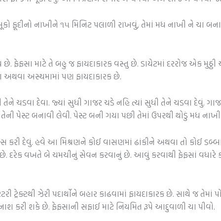
સૂકો ફૂદીનો નાખીને ૧૫ મિનિટ પલાળી રાખવું, તેમાં મધ નાખી ને ચા બ
છે. ફેફસા માટે તે બહુ જ ફાયદાકારક વસ્તુ છે. ડાયેટમાં દરરોજ એક મુઠ
સ્યા અથવા અસ્થમામાં પણ ફાયદાકારક છે.
ેને ચડવા દેવા. જ્યાં સુધી ગાજર ચડે નહિ ત્યાં સુધી તેને ચડવા દેવું. 
ેની પેસ્ટ બનાવી લેવી. પેસ્ટ બની ગયા પછી તેમાં ઉપરથી થોડું મધ નાખી 
િક્સ કરી દેવું. હવે આ મિશ્રણને કોઈ વાસણમાં ઢાંકીને અથવા તો કોઈ ડબ્બા
. દરેક વખતે બે ચમચીનું સેવન કરવાનું છે. આવું કરવાથી ફેફસાં વધારે કા
ટરી ટ્રેક્ટથી ઝેરી પદાર્થોને બહાર કાઢવામાં ફાયદાકારક છે. સાથે જ તેમાં 
નાશ કરી શકે છે. ફેફસાની સફાઈ માટે નિયમિત રૂપે આદુવાળી ચા પીવો.