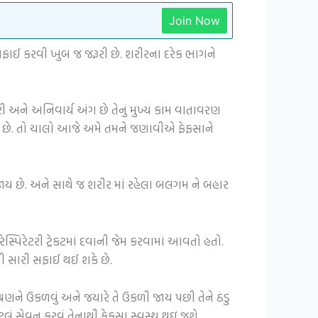
Join Now
ાઈ કરવી ખુબ જ જરૂરી છે. શરીરના દરેક ભાગને
ૂરી અને અનિવાર્ય અંગ છે તેનું મુખ્ય કામ વાતાવરણ
રૂરી છે. તો ચાલો આજે અમે તમને જણાવીએ ફેફસાને
ાય છે. અને સાથે જ શરીર માં રહેલા બલગમ ને બહાર
્પિરેટરી ટ્રેકટમાં દવાની જેમ કરવામાં આવતો હતો.
ની સારી સફાઈ થઈ શકે છે.
રણને ઉકળવું અને જયારે તે ઉકળી જાય પછી તેને ઠંડુ
ટલું સેવન કરવું તેનાથી ફેફસા સ્વસ્થ થઇ જશે.