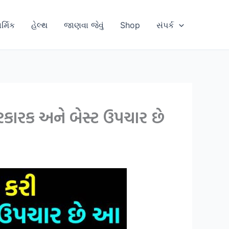
ાર્મિક
હેલ્થ
જાણવા જેવું
Shop
સંપર્ક
રકારક અને બેસ્ટ ઉપચાર છે