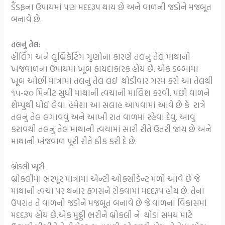
ડૈંડફના ઉપાયમાં પણ મદદરૂપ થાય છે અને વાળની જડોને મજબૂત
બનાવે છે.
તલનું તેલ:
હીલિંગ અને લુબ્રિકેટિંગ ગુણોના કારણે તલનું તેલ માથાની
ખંજવાળના ઉપાયમાં ખૂબ ફાયદાકારક હોય છે. એક ડબ્બામાં
ખૂબ ઓછી માત્રામાં તલનું તેલ લઈ થોડીવાર ગરમ કરી આ તેલથી
૧૫-૨૦ મિનીટ સુધી માથાની ત્વચાની માલિશ કરવી. પછી વાળને
શેમ્પુથી ધોઈ લેવા. હંમેશા આ સલાહ આપવામાં આવે છે કે રાત્રે
તલનું તેલ લગાવવું અને આખી રાત વાળમાં રહેવા દેવુ. આવું
કરાવથી તલનું તેલ માથાની ત્વચામાં સારી રીતે ઉતરી જાય છે અને
માથાની ખંજવાળ પૂરી રીતે ઠીક કરી દે છે.
બ્રોકલી પ્યૂરી:
બ્રોકલીમાં ભરપૂર માત્રામાં એન્ટી ઓક્સીડેન્ટ મળી આવે છે જે
માથાની ત્વચા પર થનાર ફંગસને રોકવામાં મદદરૂપ હોય છે. તેના
ઉપરાંત તે વાળની જડોને મજબૂત બનાવે છે જે વાળના વિકાસમાં
મદદરૂપ હોય છે.એક મુઠ્ઠી ભરીને બ્રોકલી ને થોડા સમય માટે