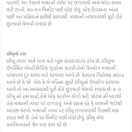
પાતળી. આ પેસ્ટને માથાની ત્વચા પર લગાવવી અને થોડા સમય
માટે રાખી, ૨૦-૨૫ મિનીટ પછી ધોઈ લેવું. એક દિવસના અંતર
પછી આ પ્રક્રિયાને ફરીથી કરવાથી માથાની ખંજવાળથી પૂરી રીતે
છુટકારો મેળવી શકાય છે.
લીંબુનો રસ:
લીંબુ ત્વચા અને વાળ માટે ખૂબ ફાયદાકારક હોય છે. લીંબુમાં
ઉપસ્થિત એન્ટીસેપ્ટિક ગુણોના કારણે તેનો ઉપયોગ માથાની
ખંજવાળ દૂર કરવા માટે કરવામાં આવે છે. કેટલાક વિશેષજ્ઞ સલાહ
આપે છે કે જો એક કે બે મહિના સુધી લીંબુનો ઉપયોગ કરવામાં
આવે તો આ સમસ્યાથી પૂરી રીતે છુટકારો મેળવી શકાય છે. ૨-૩
લીંબુ નો રસ કાઢી,તેને એક કટરોમાં ભેગો કરી, કોટન ની મદદથી
તેને માથાની ત્વચા પર લગાડવું અને ધ્યાન રહે કે વાળની જડોથી
આંરભ કરવો. માથાની ત્વચા પર લીંબુ લગાવવાથી ડૈંડફથી પણ
રાહત મળે છે. તેને ૧૦ મિનીટ પછી ધોઈ લેવું. લીંબુ એક
કન્ડીશનરની જેમ પણ કામ કરે છે.