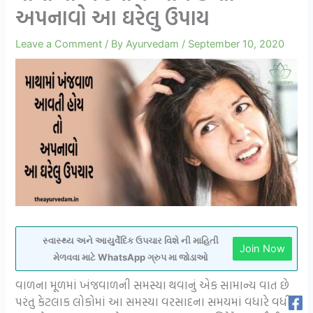
અપનાવો આ ઘરેલુ ઉપાય
Leave a Comment
/ By
Ayurvedam
/
September 10, 2020
સ્વાસ્થ્ય અને આયુર્વેદિક ઉપચાર વિશે ની માહિતી
Join Now
મેળવવા માટે WhatsApp ગ્રુપ મા જોડાઓ
વાળના મૂળમાં ખંજવાળની સમસ્યા થવાનું એક સામાન્ય વાત છે
પરંતુ કેટલાક લોકોમાં આ સમસ્યા વરસાદના સમયમાં વધારે વધી