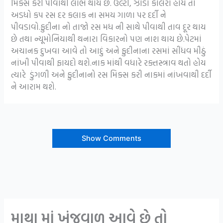
મિક્સ કરી પીવાથી લાભ થાય છે. ઉલ્ટી, ઝાડા કોલેરા હોય તો
અડધો કપ રસ દર કલાક ના સમય ગાળા પર દર્દી ને
પીવડાવો.ફુદીના નો તાજો રસ મધ ની સાથે પીવાથી તાવ દૂર થાય
છે તથા ન્યૂમોનિયાથી થનારા વિકારનો પણ નાશ થાય છે.પેટમાં
અચાનક દુખવા આવે તો આદું અને ફુદીનાના રસમાં સીંધવ મીઠું
નાંખી પીવાથી ફાયદો થશે.નાક માંથી વધારે રક્તસ્ત્રાવ થતો હોય
ત્યારે ડુંગળી અને ફુદીનાનો રસ મિક્સ કરી નાકમાં નાંખવાથી દર્દી
ને આરામ થશે.
Show Comments
માથા માં ખંજવાળ આવે છે તો