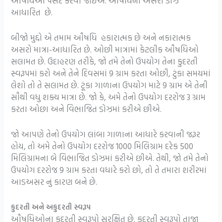
ઔષધિઓ પસંદ કરવી જોઈએ. ઔષધિની અસરો ડોઝ
આધારિત છે.
બીજો મુદ્દો એ તમામ ઔષધિ હકારાત્મક છે અને નકારાત્મક
અસરો માત્રા-આધારિત છે. ઓછી માત્રામાં કેટલીક ઔષધિઓ
સલામત છે. ઉદાહરણ તરીકે, જો તમે તેનો ઉપયોગ તેના કુદરતી
સ્વરૂપમાં કરો અને તેને દિવસમાં 9 ગ્રામ કરતા ઓછી, ટુંકા સમયમાં
લેશો તો તે સલામત છે. ટૂંકા ગાળાના ઉપયોગ માટે 9 ગ્રામ એ તેની
સૌથી વધુ શક્ય માત્રા છે. જો કે, અમે તેનો ઉપયોગ દરરોજ 3 ગ્રામ
કરતા ઓછા અને વિભાજિત ડોઝમાં કરીએ છીએ.
જો આપણે તેનો ઉપયોગ લાંબા ગાળાના આધારે કરવાની જરૂર
હોય, તો અમે તેનો ઉપયોગ દરરોજ 1000 મિલિગ્રામ દરેક 500
મિલિગ્રામના બે વિભાજિત ડોઝમાં કરીએ છીએ. તેથી, જો તમે તેનો
ઉપયોગ દરરોજ 9 ગ્રામ કરતા વધારે કરો છો, તો તે તમારા શરીરમાં
આડઅસર નું કારણ બને છે.
કુદરતી અને અકુદરતી સ્વરૂપ
ઔષધિઓના કુદરતી સ્વરૂપો સુરક્ષિત છે. કુદરતી સ્વરૂપો તાજા