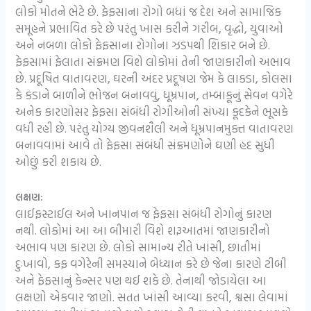
લોકો મોતને ભેટે છે. ફેફસાના રોગો બધાં જ દેશ અને સામાજિક
સમૂહને પ્રભાવિત કરે છે પરંતુ ખાસ કરીને ગરીબ, વૃદ્ધો, યુવાઓ
અને નબળા લોકો ફેફસાના રોગોના ઝડપથી શિકાર બને છે.
ફેફસામાં ફેલાતા સંક્રમણ વિશે લોકોમાં તેની જાણકારીનો અભાવ
છે. પ્રદૂષિત વાતાવરણ, ઘરની અંદર પ્રદૂષણ જેમ કે લાકડા, કોલસા
કે કંડાને બાળીને ભોજન બનાવવું, ધૂમ્રપાન, તમ્બાકૂનું સેવન વગેરે
અનેક કારણોસર ફેફસા સંબંધી રોગીઓની સંખ્યા કૂદકેને ભૂસકે
વધી રહી છે. પરંતુ યોગ્ય જીવનશૈલી અને ધૂમ્રપાનમુક્ત વાતાવરણ
બનાવવામાં આવે તો ફેફસા સંબંધી સંક્રમણોને ઘણી હદ સુધી
ઓછું કરી શકાય છે.
લક્ષણ:
લાઈફસ્ટાઈલ અને ખાનપાન જ ફેફસા સંબંધી રોગોનું કારણ
નથી. લોકોમાં આ આ બીમારી વિશે શરૂઆતમાં જાણકારીનો
અભાવ પણ કારણ છે. લોકો સામાન્ય રીતે ખાંસી, છાતીમાં
દુઃખાવો, કફ વગેરેની સમસ્યાને બેધ્યાન કરે છે જેના કારણે ટીબી
અને ફેફસાનું કેન્સર પણ થઈ શકે છે. તેનાથી જોડાયેલા આ
લક્ષણો એકવાર જાણો. સતત ખાંસી આવ્યા કરવી, શ્વસા લેવામાં