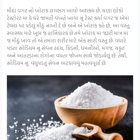
મીઠા વગર નો ખોરાક લગભગ ખાવો અશક્ય છે. ઘણા લોકો
રેસ્ટોરંટ માં કે ઘરે જામતી વખતે ખાવા નું ટેસ્ટ કર્યા વગર જ એમાં
ટેબલ પર પડેલું મીઠું નાખી દે છે અને એ ખોરાક કહે છે, આ વસ્તુ
સ્વાસ્થ્ય માટે ખૂબ જ હાનિકારક છે.તમે ખોરાક માં જરૂરી માત્ર માં
જ મીઠું ખાવ તો એ તમારા શરીર માટે એક સારી વસ્તુ છે. વધારે
પડતાં સોડિયમ નું સેવન હૃદય, કિડની, ધમનીઓ, મગજ, યકૃત
અને આંતરડાના રોગોના વધતા જોખમ સાથે જોડાયેલું છે. તેથી,
સોડિયમ નું વધુપડતું સેવન અટકાવવું મહત્વપૂર્ણ છે.