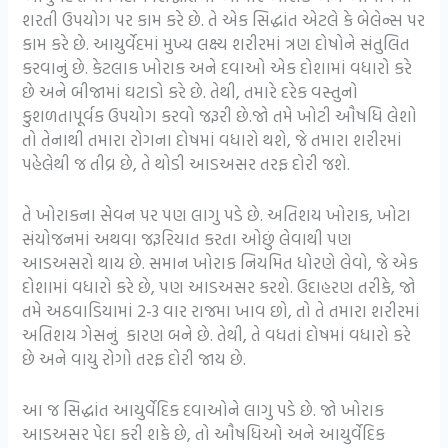
શરતી ઉપયોગ પર કામ કરે છે. તે એક સિદ્ધાંત એટલે કે બેલેન્સ પર
કામ કરે છે. આયુર્વેદમાં મુખ્ય લક્ષ્ય શરીરમાં ત્રણ દોષોને સંતુલિત
કરવાનું છે. કેટલાક ખોરાક અને દવાઓ એક દોશામાં વધારો કરે
છે અને બીજામાં ઘટાડો કરે છે. તેથી, તમારે દરેક વસ્તુનો
કુશળતાપૂર્વક ઉપયોગ કરવો જરૂરી છે.જો તમે ખોટી ઔષધિ લેશો
તો તેનાથી તમારા રોગના દોષમાં વધારો થશે, જે તમારા શરીરમાં
પહેલેથી જ તીવ્ર છે, તે થોડી આડઅસર તરફ દોરી જશે.
તે ખોરાકના સેવન પર પણ લાગુ પડે છે. અતિશય ખોરાક, ખોટા
સંયોજનમાં અથવા જરૂરિયાત કરતા ઓછું લેવાથી પણ
આડઅસરો થાય છે. સમાન ખોરાક નિયમિત ધોરણે લેવો, જે એક
દોશામાં વધારો કરે છે, પણ આડઅસર કરશે. ઉદાહરણ તરીકે, જો
તમે અઠવાડિયામાં 2-3 વાર રાજમા ખાવ છો, તો તે તમારા શરીરમાં
અતિશય ગેસનું કારણ બને છે. તેથી, તે વધતાં દોષમાં વધારો કરે
છે અને વાયુ રોગો તરફ દોરી જાય છે.
આ જ સિદ્ધાંત આયુર્વેદિક દવાઓને લાગુ પડે છે. જો ખોરાક
આડઅસર પેદા કરી શકે છે, તો ઔષધિઓ અને આયુર્વેદિક