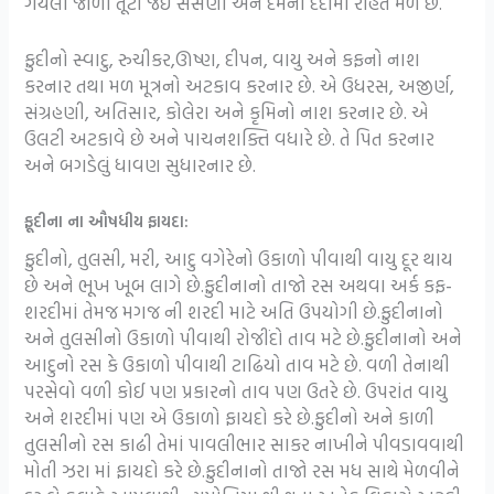
ગયેલા જાળા તૂટી જઇ સસણી અને દમના દર્દોમાં રાહત મળે છે.
ફુદીનો સ્વાદુ, રુચીકર,ઊષ્ણ, દીપન, વાયુ અને કફનો નાશ
કરનાર તથા મળ મૂત્રનો અટકાવ કરનાર છે. એ ઉધરસ, અજીર્ણ,
સંગ્રહણી, અતિસાર, કોલેરા અને કૃમિનો નાશ કરનાર છે. એ
ઉલટી અટકાવે છે અને પાચનશક્તિ વધારે છે. તે પિત કરનાર
અને બગડેલું ધાવણ સુધારનાર છે.
ફૂદીના ના ઔષધીય ફાયદા:
ફુદીનો, તુલસી, મરી, આદુ વગેરેનો ઉકાળો પીવાથી વાયુ દૂર થાય
છે અને ભૂખ ખૂબ લાગે છે.ફુદીનાનો તાજો રસ અથવા અર્ક કફ-
શરદીમાં તેમજ મગજ ની શરદી માટે અતિ ઉપયોગી છે.ફુદીનાનો
અને તુલસીનો ઉકાળો પીવાથી રોજીંદો તાવ મટે છે.ફુદીનાનો અને
આદુનો રસ કે ઉકાળો પીવાથી ટાઢિયો તાવ મટે છે. વળી તેનાથી
પરસેવો વળી કોઈ પણ પ્રકારનો તાવ પણ ઉતરે છે. ઉપરાંત વાયુ
અને શરદીમાં પણ એ ઉકાળો ફાયદો કરે છે.ફુદીનો અને કાળી
તુલસીનો રસ કાઢી તેમાં પાવલીભાર સાકર નાખીને પીવડાવવાથી
મોતી ઝરા માં ફાયદો કરે છે.ફુદીનાનો તાજો રસ મધ સાથે મેળવીને