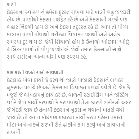
પાણી
ફેફસાના સ્વાસ્થ્યને હમેશાં દુરસ્ત રાખવા માટે પાણી બહુ જ જરૂરી
હોય છે. પાણીથી ફેફસા હાઈડ્રેટ રહે છે અને ફેફસાની ગંદકી પણ
બહાર નિકળી જાય છે અને ફેફસા તંદુરસ્ત રહે છે. આમ તો યોગ્ય
માત્રામાં પાણી પીવાથી શરીરના વિષાક્ત પદાર્થો અને અનેક
સમસ્યા દૂર થાય છે. જેથી શિયાળો હોય કે ઉનાળો ઓછામાં ઓછું
4 લિટર પાણી તો પીવું જ જોઈએ. જેથી તમારા ફેફસાની સાથે-
સાથે શરીરના અન્ય અંગો પણ સ્વસ્થ રહે.
કામ કરતી વખતે રાખો સાવધાની
કેટલાક એવા કાર્યો જે કરવાથી જાણે અજાણે ફેફસાને ભયંકર
નુકસાન પહોંચે છે અને ફેફસામાં વિષાક્ત પદાર્થો પ્રવેશે છે. જેમ કે
મજૂરો જે બાંધકામનું કાર્ય કરે છે, વાળની સ્ટાઈલિંગ અને જસ્ટિંગ
વગેરે જેવા કાર્યો કરવાથી કે કરાવવાથી તેના કારણે શરીરની અંદર
જે ગંદકી જાય છે તેનાથી ફેફસાને નુકસાન થવાનો ખતરો વધી
જાય છે. તો આવા કોઈપણ પ્રકારના કાર્યો કરતા પહેલાં તમારા
મોઢા અને નાકને સરખી રીતે ઢાંકીને કામ કરવું અને સાવધાની
રાખવી.