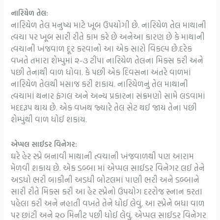
નારિયેળ તેલ:
નારિયેળ તેલ મનુષ્ય માટે ખૂબ ઉપયોગી છે. નારિયેળ તેલ માથાની
ત્વચા પર ખૂબ સારી રીતે કામ કરે છે અનેઆ કારણ છે કે માથાની
ત્વચાની ખંજવાળ દૂર કરવાનો આ એક સારો વિકલ્પ છે.દરેક
વખતે તમારા શેમ્પુમાં ૨-૩ ટીંપા નારિયેળ તેલના મિક્સ કરી અને
પછી તેનાથી વાળ ધોવા. કે પછી એક દિવસના અંતરે વાળમાં
નારિયેળ તેલથી મસાજ કરી શકાય. નારિયેળનું તેલ માથાની
ત્વચામાં થનાર ફંગલ અને અન્ય પ્રકારના સંક્રમણો સામે લડવામાં
મદદરૂપ થાય છે. એક વખથ જ્યારે તેલ સેટ થઈ જાય તેના પછી
શેમ્પુંથી વાળ ધોઈ શકાય.
એપ્પલ સાઈડર વિનેગર:
ઘરે હેર સ્પ્રે બનાવી માથાની ત્વચાની ખંજવાળથી પણ આરામ
મેળવી શકાય છે. એક ડબ્બા માં એપ્પલ સાઈડર વિનેગર લઈ તેને
અડધો ભરી બાકીની અડધી બોટલમાં પાણી ભરી અને ડબ્બાને
સારી રીતે મિક્સ કરી આ હેર સ્પ્રેનો ઉપયોગ દરરોજ સ્નાન કરતા
પહેલા કરી અને નહાતી વખતે તેને ધોઈ લેવું. આ સ્પ્રેને બધા વાળ
પર છાંટી અને ૨૦ મિનીટ પછી ધોઈ લેવું. એપ્પલ સાઈડર વિનેગર