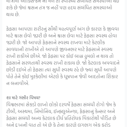
માત્રામાં ઓક્સિજન ના મળે તો સ્વાસ્થ્ય સંબંધિત સમસ્યાઓ થઇ
શકે છે જેમાં શ્વસન તંત્ર જ નહીં પણ હૃદય સંબંધિત સમસ્યાઓ
થાય છે.
ફેફસા આપણા શરીરનું સૌથી મહત્વપૂર્ણ અંગ છે કારણ કે જીવવા
માટે શ્વાસ લેવો જરૂરી છે અને શ્વાસ લેવા માટે ફેફસા સ્વસ્થ હોવા
જરૂરી છે. જો આપણે ફેફસાને સ્વસ્થ રાખવા માટે કેટલીક
સાવધાની રાખીએ તો આપણે જીવનભર માટે ફેફસાને સ્વસ્થ
રાખી શકીએ છીએ. જો ફેફસા પર કોઈ બાહ્ય હુમલો ન થાય તો
ફેફસાને સરળતાથી સ્વસ્થ રાખી શકાય છે. જો કેટલાક અપવાદને
છોડી દઈએ તો ફેફસા ત્યાં સુધી સ્વસ્થ રહે છે જ્યાં સુધી આપણે
પોતે તેને કોઈ મુશ્કેલીમાં એટલે કે ધૂમ્રપાન જેવી આદતોના શિકાર
ન બનાવીએ.
શા માટે ગંભીર વિષય?
વિશ્વભરમાં સેકડો લાખો લોકો દરવર્ષે ફેફસા સંબંધી રોગો જેમ કે
ટીબી, અસ્થમા, નિમોનિય, ઈન્ફ્લુએન્ઝા, ફેફસાનું કેન્સર અને
ફેફસા સંબંધી અન્ય કેટલાક દીર્ધ પ્રતિરોધક વિકારોથી પીડિત છે
અને દુઃખની વાત તો એ છે કે તેના કારણે લગભગ એક કરોડ