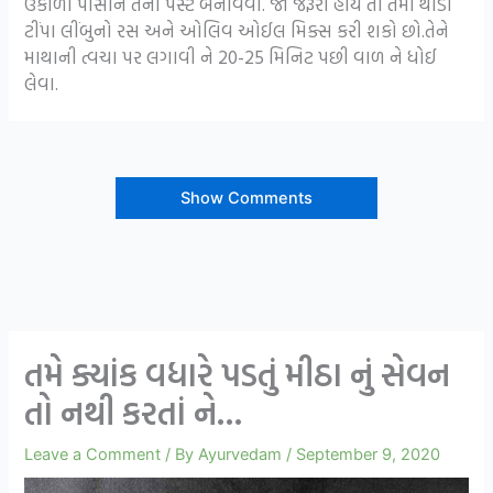
ઉકાળી પીસીને તેની પેસ્ટ બનાવવી. જો જરૂરી હોય તો તેમાં થોડા
ટીંપા લીંબુનો રસ અને ઓલિવ ઓઈલ મિક્સ કરી શકો છો.તેને
માથાની ત્વચા પર લગાવી ને 20-25 મિનિટ પછી વાળ ને ધોઈ
લેવા.
Show Comments
તમે ક્યાંક વધારે પડતું મીઠા નું સેવન
તો નથી કરતાં ને…
Leave a Comment
/ By
Ayurvedam
/
September 9, 2020