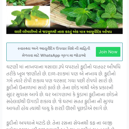
સ્વાસ્થ્ય અને આયુર્વેદિક ઉપચાર વિશે ની માહિતી
Join Now
મેળવવા માટે WhatsApp ગ્રુપ મા જોડાઓ
ચટણી માં નાખવાના મસાલા રૂપે વપરાતો ફુદીનો વાતહર ઔષધિ
તરીકે ખૂબ જાણીતો છે. દાળ-શાકમાં પણ એ નખાય છે. ફુદીનો
ગમે ત્યારે રોપી શકાય પણ વરસાદ ગયા પછી રોપવો સારો છે.
ફુદીનો ઉનાળામાં સારો ફાલે છે. તેના છોડ માંથી એક પ્રકારની
સુંદર સુવાસ આવે છે. ઘર આંગણામાં કે કુંડામાં ફુદીનાના છોડને
સહેલાઈથી ઉગાડી શકાય છે. જે ઘરમાં સતત ફુદીના ની સુગંધ
આવતી હોય ત્યાંથી વાયુ કે શરદી ઊભી પૂંછડીએ ભાગે છે.
ફુદીનો અપચાને મટાડે છે. તેના રસના સેવનથી કફ ના બાજી