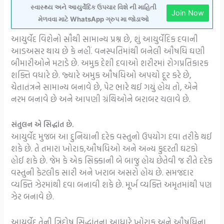
સ્વાસ્થ્ય અને આયુર્વેદિક ઉપચાર વિશે ની માહિતી
Join Now
મેળવવા માટે WhatsApp ગ્રુપ મા જોડાઓ
આયુર્વેદ વિશેનો સૌથી સામાન્ય પ્રશ્ન છે, શું આયુર્વેદિક દવાની
આડઅસર થાય છે કે નહીં. વનસ્પતિમાંથી બનેલી ઔષધિ ઘણી
બીમારીઓને મટાડે છે. અમુક દેશી દવાઓ શરીરમાં રોગપ્રતિકારક
શક્તિ વધારે છે. જ્યારે અમુક ઔષધિઓ અપચો દૂર કરે છે,
ચેતાતંત્રને સામાન્ય બનાવે છે, પેટ ભારે થઈ ગયું હોય તો, એને
નરમ બનાવે છે અને આપણી ગ્રંથિઓને બરાબર ચલાવે છે.
સંતુલન એ સિદ્ધાંત છે.
આયુર્વેદ મુજબ આ દુનિયાની દરેક વસ્તુનો ઉપયોગ દવા તરીકે થઈ
શકે છે. તે તમારા ખોરાક,ઔષધિઓ અને અન્ય કુદરતી ઘટકો
હોઈ શકે છે. જેમ કે એક સિક્કાની બે બાજુ હોય છેતેવી જ રીતે દરેક
વસ્તુની કેટલીક સારી અને ખરાબ અસરો હોય છે. સમજદાર
વ્યક્તિ ઝેરમાંથી દવા બનાવી શકે છે. મૂર્ખ વ્યક્તિ અમૃતમાંથી પણ
ઝેર બનાવે છે.
આયુર્વેદ તેની ત્રિદોષ સિદ્ધાંતના આધારે ખોરાક અને ઔષધિના