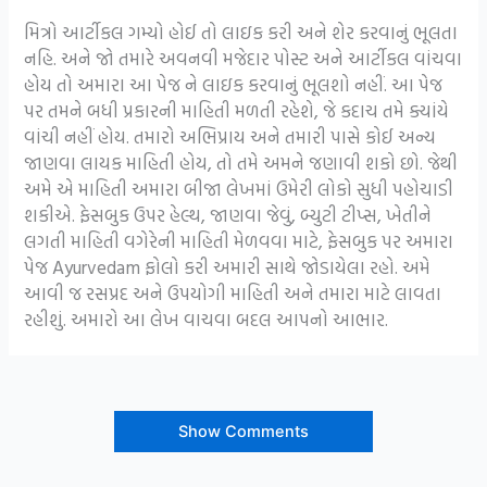
મિત્રો આર્ટીકલ ગમ્યો હોઈ તો લાઇક કરી અને શેર કરવાનું ભૂલતા
નહિ. અને જો તમારે અવનવી મજેદાર પોસ્ટ અને આર્ટીકલ વાંચવા
હોય તો અમારા આ પેજ ને લાઇક કરવાનું ભૂલશો નહીં. આ પેજ
પર તમને બધી પ્રકારની માહિતી મળતી રહેશે, જે કદાચ તમે ક્યાંયે
વાંચી નહીં હોય. તમારો અભિપ્રાય અને તમારી પાસે કોઈ અન્ય
જાણવા લાયક માહિતી હોય, તો તમે અમને જણાવી શકો છો. જેથી
અમે એ માહિતી અમારા બીજા લેખમાં ઉમેરી લોકો સુધી પહોચાડી
શકીએ. ફેસબુક ઉપર હેલ્થ, જાણવા જેવું, બ્યુટી ટીપ્સ, ખેતીને
લગતી માહિતી વગેરેની માહિતી મેળવવા માટે, ફેસબુક પર અમારા
પેજ Ayurvedam ફોલો કરી અમારી સાથે જોડાયેલા રહો. અમે
આવી જ રસપ્રદ અને ઉપયોગી માહિતી અને તમારા માટે લાવતા
રહીશું. અમારો આ લેખ વાચવા બદલ આપનો આભાર.
Show Comments