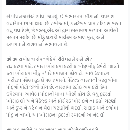
સંશોધનકારોએ શોધી કાઢયું છે કે ભારતમાં મીઠાનો વપરાશ
વધારેપ્રમાણ માં થાય છે. હકીકતમાં, ઇનટેક 5 ગ્રામ / દિવસ કરતા
વધુ વધારે છે, જે ડબ્લ્યુએચઓ દ્વારા ભલામણ કરવામાં આવેલી
મહત્તમ મર્યાદા છે. મીઠું ઘટાડો કાર્યક્રમ અકાળ મૃત્યુ અને
અપંગતાને ટાળવાની સંભાવના છે.
તમે તમારા મીઠાના સેવનને કેવી રીતે ઘટાડી શકો છો ?
શરૂ કરવા માટે, તમારા ખોરાકમાં દરરોજ ઓછું મીઠું ઉમેરો. જાણો
કયા ખોરાકમાં મીઠું વધારે પ્રમાણમાં હોય છે. ખાદ્ય ઉત્પાદન
ખરીદતા પહેલા ફૂડ લેબલ તપાસો. પેકેજ્ડ નાસ્તાની વસ્તુઓમાં
મીઠુંનો મોટો જથ્થો હોય છે. નાસ્તામાં સ્ટોક અપ કરો જેમાં
ઉમેરવામાં આવેલા મીઠાની માત્રા ઓછી હોય છે. વધુ કુદરતી
ખોરાક લો અને પેકેજ્ડ અને પ્રોસેસ્ડ ખોરાકને ના કહો. ચટણી
અને ડૂપ્સને ઘરે બનાવેલા ચટણીથી બદલો. સલાડ અને ફળોમાં
મીઠું
ન
નાખો. આ ખોરાકના કુદરતી સ્વાદનો આનંદ લો.
તમારા બાળકોને સ્વસ્થ આહાર ખાવા માટે પ્રોત્સાહિત કરો.