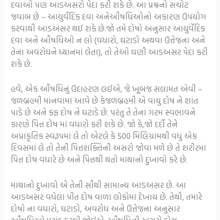
દવાઓ પણ આડઅસરો પેદા કરી શકે છે. આ પ્રશ્નનો સચોટ
જવાબ છે – આયુર્વેદિક દવા અનેઔષધિઓનો અકારણ ઉપયોગ
કરવાથી આડઅસર થઈ શકે છે.જો તમે દોષો અનુસાર આયુર્વેદિક
દવા અને ઔષધિઓ ન લો (વધારો, ઘટાડો અથવા ઉત્તેજના અને
તેના અવરોધને ધ્યાનમાં લેતા), તો તેઓ ઘણી આડઅસર પેદા કરી
શકે છે.
હવે, એક ઔષધિનું ઉદાહરણ લઈએ, જે ખૂબજ સલામત એવી –
જળબ્રહમી માનવામાં આવે છે કેજળબ્રહમી એ વાયુ દોષ ને શાંત
પાડે છે અને કફ દોષ ને ઘટાડે છે. પરંતુ તે તેના ગરમ સ્વભાવને
કારણે પિત્ત દોષ માં વધારો કરી શકે છે. જો કે,જો દર્દી તેને
અપ્રાકૃતિક સ્વરૂપમાં લે તો એટલે કે 500 મિલિગ્રામથી વધુ એક
દિવસમાં લે તો તેની પિત્તશક્તિની અસરો જોવા મળે છે તે શરીરમાં
પિત્ત દોષ વધારે છે અને પિત્તથી થતો માથાનો દુખાવો કરે છે.
માથાનો દુખાવો એ તેની સૌથી સામાન્ય આડઅસર છે. આ
આડઅસર વધેલા પીત દોષ વાળા લોકોમાં દેખાય છે. તેથી, તમારે
દોષો ના વધારો, ઘટાડો, અવરોધ અને ઉત્તેજના અનુસાર