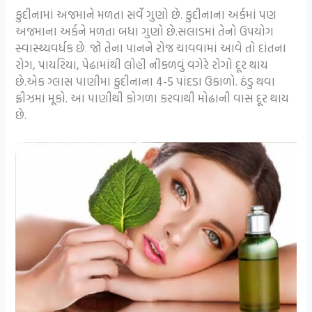
ફુદીનામાં અજમાને મળતા સર્વે ગુણો છે. ફુદીનાના અર્કમાં પણ
અજમાના અર્કને મળતા બધા ગુણો છે.સલાડમાં તેનો ઉપયોગ
સ્વાસ્થ્યવર્ધક છે. જો તેના પાનને રોજ ચાવવામાં આવે તો દાંતના
રોગ, પાયરિયા, પેઢામાંથી લોહી નીકળવું વગેરે રોગો દૂર થાય
છે.એક ગ્લાસ પાણીમાં ફુદીનાના 4-5 પાંદડા ઉકાળો. ઠંડુ થવા
ફ્રીઝમાં મૂકો. આ પાણીથી કોગળા કરવાથી મોઢાની વાસ દૂર થાય
છે.