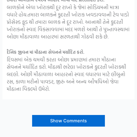
બાળકોને એવા ખોરાકથી દૂર રાખો કે જેમાં સોડિયમની માત્રા
વધારે હોય.તમારા બાળકને કુદરતી ખોરાક ખવડાવવાની ટેવ પાડો
પ્રોસેસ્ડ ફૂડ થી તમારા બાળક ને દૂર રાખો. આનાથી તેને કુદરતી
ખોરાકનો સ્વાદ વિકસાવવામાં મદદ મળશે આથી તે પુખ્તાવસ્થામાં
ઓછા મીઠાવાળા આહારમાં સરળતાથી ગોઠવી શકે છે.
દૈનિક જીવન માં મીઠાના સેવનને મર્યાદિત કરો.
દિવસમાં એક ચમચી કરતા ઓછા પ્રમાણમાં તમારા મીઠાના
સેવનને મર્યાદિત કરો. મીઠાથી ભરેલા ખોરાકને કુદરતી ખોરાકથી
બદલો. ઓછી મીઠાવાળા આહારનો સ્વાદ વધારવા માટે લીંબુનો
રસ, કાળા મરીનો પાવડર, જીરું અને અન્ય ઔષધિઓ જેવા
મીઠાના વિકલ્પો ઉમેરો.
Show Comments