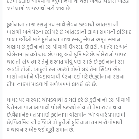
દર બે કલાકે આપવાથી ન્યુમોનિયા થી થતા અનેક વિકારો અટકી
જઈ ઘણી જ ઝડપથી મટી જાય છે.
ફુદીનાના તાજા રસનું મધ સાથે સેવન કરવાથી આંતરડા ની
ખરાબી અને પેટના દર્દો મટે છે.આંતરડાંની લાંબા સમયની ફરિયાદ
વાળા દર્દીઓ માટે ફુદીનાના તાજા રસનું સેવન અમૃત સમાન
ગણાય છે.ફુદીનાનો રસ પીવાથી ઉધરસ, ઊલટી, અતિસાર અને
કોલેરામાં ફાયદો થાય છે. વાયુ અને કૃમિ મટે છે. કોલેરાનો વાવર
ચાલતો હોય ત્યારે તેનું શરબત પીવું પણ સારું છે.ફુદીનાનો રસ
અડધો તોલો, આદુનો રસ અડધો તોલો લઈ તેમાં સિંધવ એક
માસો નાખીને પીવડાવવાથી પેટના દર્દો મટે છે.ફૂદીનાના રસના
ટીપા નાકમાં પાડવાથી સળેખમમાં ફાયદો કરે છે.
ધાધર પર વારંવાર ચોપડવાથી ફાયદો કરે છે.ફુદીનાનો રસ પીવાથી
કે તેમના પાન ખાવાથી વીંછી કરડ્યો હોય તો તેમાં રાહત થાય
છે.વૈજ્ઞાનિક મત પ્રમાણે ફુદીનામાં વીટામીન ‘એ’ વધારે પ્રમાણમાં
છે,વિટામિન ની દ્રષ્ટિએ તો ફુદીનો દુનિયાના તમામ રોગોમાંથી
બચાવનાર એક જડીબુટ્ટી સમાન છે.