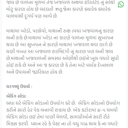
જાય છે વાળના મૂળમાં તેજ ખંજવાળ અથવા ઇરિતેટેડ નું સૌથી
મોટું કારણ હોય છે બદલતી ઋતુ.જેના કારણે ક્યારેક ક્યારેક
વાળમાંથી દૂગંર્ધ પણ આવે છે.
માથામાં ખોડો, પરસેવો, માથાની રુક્ષ ત્વચા ખંજવાળનું કારણ
બની શકે છે.માથામાં ખોડા ના કારણે વાળના મૂળમાં સુખાપન
થાય છે આ સુખપન ને કારણે માથામાં ખંજવાળ થવા લાગે છે
ઘણી વખત આ ખંજવાળ શરમિંદગી નું કારણ પણ બની જાય
છે.માથાની ખંજવાળની સમસ્યા ઓછીથી લઈને ખૂબ વધારે સુધી
હોઈ શકે છે અને આ જ કારણ છે કે તેના માટે પર્યાપ્ત દેખભાળ
અને ઉપાયની જરૂરિયાત હોય છે.
ઘરગથ્થું ઉપાયો :
બેકિંગ સોડા:
બધા ઘરે બેકિંગ સોડાનો ઉપયોગ કરે છે. બેકિંગ સોડાનો ઉપયોગ
કરીને સારો હેર પેક બનાવી શકાય છે. એક કટોરામાં ૪-૫ ચમચી
બેકિંગ સોડા લઈ તેમાં પાણી મેળવી, સામગ્રીઓને સારી રીતે
મિક્સ કરવી. ધ્યાન રહે કે પેસ્ટ ના તો વધુ ગાઢ થાય કે ના વધારે