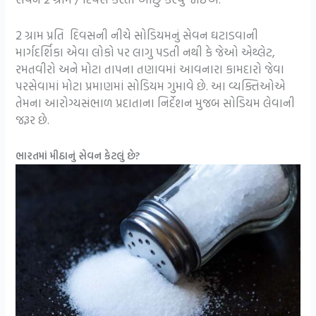
2 ગ્રામ પ્રતિ દિવસની નીચે સોડિયમનું સેવન ઘટાડવાની
માર્ગદર્શિકા એવા લોકો પર લાગુ પડતી નથી કે જેઓ એથ્લેટ,
રમતવીરો અને મોટા તાપના તણાવમાં આવનારા કામદારો જેવા
પરસેવામાં મોટા પ્રમાણમાં સોડિયમ ગુમાવે છે. આ વ્યક્તિઓએ
તેમના આરોગ્યસંભાળ પ્રદાતાના નિર્દેશન મુજબ સોડિયમ લેવાની
જરૂર છે.
ભારતમાં મીઠાનું સેવન કેટલું છે?