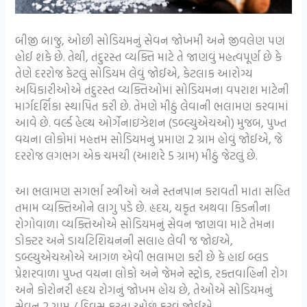
બીજી બાજુ, ઓછી સોડિયમનું સેવન જોખમી અને જીવલેણ પણ
હોઈ શકે છે. તેથી, તંદુરસ્ત વ્યક્તિ માટે તે જાણવું મહત્વપૂર્ણ છે કે
તેણે દરરોજ કેટલું સોડિયમ લેવું જોઈએ, કેટલાક આરોગ્ય
અધિકારીઓએ તંદુરસ્ત વ્યક્તિઓમાં સોડિયમના વપરાશ માટેની
માર્ગદર્શિકા સ્થાપિત કરી છે. તેમણે મીઠું લેવાની ભલામણ કરવામાં
આવે છે. વર્લ્ડ હેલ્થ ઓર્ગેનાઇઝેશન (ડબ્લ્યુએચઓ) મુજબ, પુખ્ત
વયના લોકોમાં મહત્તમ સોડિયમનું પ્રમાણ 2 ગ્રામ હોવું જોઈએ, જે
દરરોજ લગભગ એક ચમચી (આશરે 5 ગ્રામ) મીઠું જેટલું છે.
આ ભલામણ સગર્ભા સ્ત્રીઓ અને સ્તનપાન કરાવતી માતા સહિત
તમામ વ્યક્તિઓને લાગુ પડે છે. હૃદય, યકૃત અથવા કિડનીના
રોગોવાળા વ્યક્તિઓએ સોડિયમનું સેવન જાણવા માટે તેમના
ડોક્ટર અને ડાયટિશિયનની સલાહ લેવી જ જોઇએ,
ડબ્લ્યુએચઓએ આગળ એવી ભલામણ કરી છે કે હાઈ બ્લડ
પ્રેશરવાળા પુખ્ત વયના લોકો અને જેમને સ્ટ્રોક, રક્તવાહિની રોગ
અને કોરોનરી હૃદય રોગનું જોખમ હોય છે, તેઓએ સોડિયમનું
સેવન 2 ગ્રામ / દિવસ કરતા ઓછું કરવું જોઈએ.