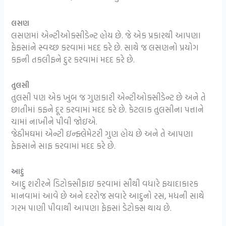
લસણ
લસણમાં એન્ટીઓક્સીડેન્ટ હોય છે. જે એક પ્રકારથી આપણા
ફેફસાંને સ્વચ્છ કરવામાં મદદ કરે છે. સાથે જ લસણનો પ્રયોગ
કફની તકલીફને દુર કરવામાં મદદ કરે છે.
તુલસી
તુલસી પણ એક ખુબ જ ગુણકારી એન્ટીઓક્સીડેન્ટ છે અને તે
છાતીમાં કફને દૂર કરવામાં મદદ કરે છે. કેટલાક તુલસીના પત્તાને
ચામાં નાખીને પીવી જોઇએ.
જેઠીમઘમાં એન્ટી ઇન્ફ્લેમેટરી ગુણ હોય છે અને તે આપણા
ફેફસાને સાફ કરવામાં મદદ કરે છે.
આદું
આદુ શરીરને ડિટોક્સીફાઇ કરવામાં સૌથી વધારે ફયાદાકારક
માનવામાં આવે છે અને દરરોજ સવારે આદુનો રસ, મધની સાથે
ગરમ પાણી પીવાથી આપણા ફેફસાં ડેટોક્સ થાય છે.