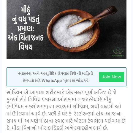
સ્વાસ્થ્ય અને આયુર્વેદિક ઉપચાર વિશે ની માહિતી
Join Now
મેળવવા માટે WhatsApp ગ્રુપ મા જોડાઓ
સોડિયમ એ આપણાં શરીર માટે એક મહત્વપૂર્ણ ખનિજ છે જે
કુદરતી રીતે વિવિધ પ્રકારના ખોરાક માં હાજર હોય છે. મીઠું
(સોડિયમ + ક્લોરાઇડ) ના સ્વરૂપમાં સોડિયમ, બધી વાનગી ઓ
માં ઉમેરવામાં આવે છે, પછી તે ઘરે કે રેસ્ટોરન્ટમાં હોય. આજ ના
સમય માં આપણે મીઠાના સ્વાદ માટે એટલા ટેવાયેલા થઈ ગયા છે
કે, મીઠા વિનાનો ખોરાક ફિક્કો અને સ્વાદહીન લાગે છે.