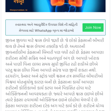
સ્વાસ્થ્ય અને આયુર્વેદિક ઉપચાર વિશે ની માહિતી
Join Now
મેળવવા માટે WhatsApp ગ્રુપ મા જોડાઓ
જીવન જીવવા માટે શ્વાસ લેવો જરૂરી છે. જે લોકો ફેંફસાની બીમારી
થાય છે તેમને શ્વાસ લેવામાં તકલીફ પડે છે. અત્યારની
જીવનશૈલીમાં ફેંફસાની બિમારી પણ વધી રહી છે. ફેંફસા આપણા
શરીરના સૌથી સક્રિય અને મહત્વપૂર્ણ અંગ છે. આપણે ખોરાક
અને પાણી વિના લાંબા સમય સુધી જીવિત રહી શકીએ છીએ
પરંતુ શ્વાસ લીધા વિના આપણે સહેજ પણ જીવી શકતા નથી.
હૃદયરોગ, કેન્સર અને સ્ટ્રોક પછી શ્વસન તંત્ર સંબંધિત બીમારીઓ
વિશ્વમાં મોતનુંચોથુ કારણ બની છે. ફેંફસાના કાર્યો આપણા
શરીરની કોશિકાઓ કાર્ય કરવા અને વિકસિત હોવા માટે
ઓક્સિજનની આવશ્યકતા છે. જ્યારે આપણે શ્વાસ લઇએ છીએ
ત્યારે ફેંફસા હવામાંથી ઓક્સિજન લઇને લોહીમાં મેળવી દે છે.
ફેંફસા આપણા શરીરના દરેક અંગ માટે કાર્ય કરે છે. શરીરને યોગ્ય