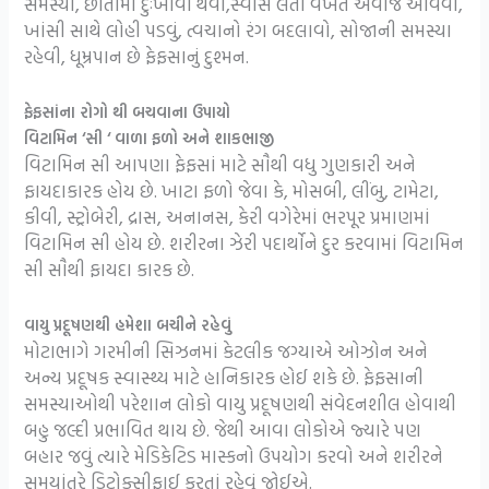
સમસ્યા, છાતીમાં દુઃખાવો થવો,સ્વાસ લેતી વખતે અવાજ આવવો,
ખાંસી સાથે લોહી પડવું, ત્વચાનો રંગ બદલાવો, સોજાની સમસ્યા
રહેવી, ધૂમ્રપાન છે ફેફસાનું દુશ્મન.
ફેફસાંના રોગો થી બચવાના ઉપાયો
વિટામિન ‘સી ‘ વાળા ફળો અને શાકભાજી
વિટામિન સી આપણા ફેફસાં માટે સૌથી વધુ ગુણકારી અને
ફાયદાકારક હોય છે. ખાટા ફળો જેવા કે, મોસબી, લીંબુ, ટામેટા,
કીવી, સ્ટ્રોબેરી, દ્રાસ, અનાનસ, કેરી વગેરેમાં ભરપૂર પ્રમાણમાં
વિટામિન સી હોય છે. શરીરના ઝેરી પદાર્થોને દુર કરવામાં વિટામિન
સી સૌથી ફાયદા કારક છે.
વાયુ પ્રદૂષણથી હમેશા બચીને રહેવું
મોટાભાગે ગરમીની સિઝનમાં કેટલીક જગ્યાએ ઓઝોન અને
અન્ય પ્રદૂષક સ્વાસ્થ્ય માટે હાનિકારક હોઈ શકે છે. ફેફસાની
સમસ્યાઓથી પરેશાન લોકો વાયુ પ્રદૂષણથી સંવેદનશીલ હોવાથી
બહુ જલ્દી પ્રભાવિત થાય છે. જેથી આવા લોકોએ જ્યારે પણ
બહાર જવું ત્યારે મેડિકેટિડ માસ્કનો ઉપયોગ કરવો અને શરીરને
સમયાંતરે ડિટોક્સીફાઈ કરતાં રહેવું જોઈએ.