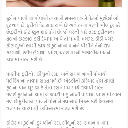
ફુદીનાવાળી ચા પીવાથી ત્વચાની સમસ્યા અને પેટની મુશ્કેલીઓ
દૂર થાય છે. ફુદીનો પેટ સાફ રાખે છે અને ત્વચા પરથી ખીલ દૂર કરે
છે.ફુદીનો કીટાણુનાશક હોય છે. જો ઘરની ચારે તરફ ફુદીનાના
તેલનો છંટકાલ કરી દેવામાં આવે તો માખી, મચ્છર, કીડી વગેરે
કીટાણુઓ ભાગી જાય છે.ફુદીનાના પાનને પીસીને તેનો લેપ
કરવાથી, સ્ટીમ લેવાથી, ખીલ, ચહેરા પરની કરચલીઓ અને
ડાઘામાં રાહત મળે છે.
પાણીમાં ફુદીનો , લીંબુનો રસ, અને સંચળ નાંખી પીવાથી
મેલેરિયાના તાવમાં રાહત મળે છે. એડકીની ફરિયાદ હોય તેમણે
ફૂદીના પાન ચૂસવા કે તેના રસને મધ સાથે લેવાથી રાહત
મળશે.ફુદીનાની ચામાં બે ચપટી મીઠું નાંખી પીવાથી ખાંસીમાં લાભ
મળે છે.ફુદીનાના પાનને પીસીને મધ સાથે મિક્સ કરી દિવસમાં
ત્રણવાર ચાટવાથી અતિસારમાં રાહત મળે છે.
કોલેરામાં ફુદીનો, ડુંગળીનો રસ, લીંબુનો રસ સમાન માત્રામાં