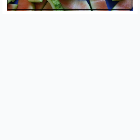
સ્વાસ્થ્ય અને આયુર્વેદિક ઉપચાર વિશે ની માહિતી
Join Now
મેળવવા માટે WhatsApp ગ્રુપ મા જોડાઓ
મોટાભાગના લોકો તેની છાલથી તરબૂચનું સેવન કરતા નથી. પરંતુ
શું તમે જાણો છો કે તરબૂચની છાલ પોષક તત્ત્વોનો સ્રોત છે.
તરબૂચ ની છાલ ખૂબ સખત હોય છે જે તરબૂચનું બાહ્ય પડ છે. આ
છાલ કડક અને તરબૂચના પલ્પ કરતા ઓછી રસદાર છે.
તરબૂચની છાલમાં પુષ્કળ પોષક તત્વો હોય છે, પરંતુ હજી પણ
મોટાભાગના લોકો તેનો વિચાર કર્યા વિના કચરાપેટીમાં ફેંકી દે છે.
તે એન્ટીઑકિસડન્ટો, ખનિજો, વિટામિન્સ અને કેટલાક સક્રિય
ઘટકોમાં સમૃદ્ધ છે. આ છાલમાં કેલરી ઓછી હોય છે, પરંતુ તેમાં
વિટામિન સી, વિટામિન એ, વિટામિન બી 6, પોટેશિયમ અને જિંક
હોય છે.
આ ઉપરાંત, તરબૂચની છાલોમાં હરિતદ્રવ્ય, સાઇટ્રોલિન,