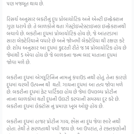
પણ મજબૂત થાય છે.
રિસર્ચ અનુસાર બકરીનું દૂધ પ્રોબાયોટિક અને એન્ટી ઇન્ફેક્શન
ગુણ ધરાવે છે. તે બાળકોને થતા ગેસ્ટ્રોઇન્ટેસ્ટાઇનલ ઇન્ફેકશનથી
બચાવે છે. બકરીના દૂધમાં પ્રોબાયોટિક હોય છે, જે આંતરડામાં
સારા બેક્ટેરિયાને વધારે છે અને જોખમી બેક્ટેરિયા થી રક્ષણ કરે
છે. શોધ અનુસાર આ દૂધમાં કુદરતી રીતે જ 14 પ્રોબાયોટિક હોય છે
જેમાંથી 5 એવા હોય છે જે બાળકના જન્મ બાદ માતાના દૂધમાં
જોવા મળે છે.
બકરીના દૂધમાં એગ્લૂટિનિન નામનું કંપાઉંડ નથી હોતું. તેના કારણે
દૂધમાં ચરબી ઉત્પન્ન થી થતી. ગાયના દૂધમાં આ તત્વ જોવા મળે
છે. બકરીના દૂધમાં ફેટ પાર્ટિકલ હોય છે જેમાં ઉપલબ્ધ પ્રોટીન
નાના બાળકોમાં થતી દૂધની ઉલટી કરવાની સમસ્યા દૂર કરે છે.
બકરીના દૂધમાં લેક્ટોસ નું પ્રમાણ ખૂબ ઓછું હોય છે.
બકરીના દૂધમાં હાજર પ્રોટીન ગાય, ભેંસ ના દૂધ જેવા ભારે નથી
હોતા. તેથી તે સરળતાથી પચી જાય છે. આ ઉપરાંત, તે રક્તકણોની