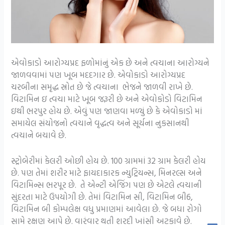
એવોકાડો આરોગ્યપ્રદ ફળોમાંનું એક છે અને ત્વચાના આરોગ્યને
જાળવવામાં પણ ખૂબ મદદગાર છે. એવોકાડો આરોગ્યપ્રદ
ચરબીના સમૃદ્ધ સ્રોત છે જે ત્વચાના ભેજને જાળવી રાખે છે.
વિટામિન ઇ ત્વચા માટે ખૂબ જરૂરી છે અને એવોકોડો વિટામિન
ઇથી ભરપુર હોય છે. એવું પણ જાણવા મળ્યું છે કે એવોકાડો માં
સમાયેલ સંયોજનો ત્વચાને વૃદ્ધત્વ અને સૂર્યના નુકસાનથી
ત્વચાને બચાવે છે.
સ્ટ્રોબેરીમાં કેલરી ઓછી હોય છે. 100 ગ્રામમાં 32 ગ્રામ કેલરી હોય
છે. પણ તેમાં શરીર માટે ફાયદાકારક ન્યુટ્રિયન્સ, મિનરલ્સ અને
વિટામિન્સ ભરપૂર છે. તે એન્ટી એજિંગ પણ છે એટલે ત્વચાની
સુંદરતા માટે ઉપયોગી છે. તેમાં વિટામિન સી, વિટામિન બી6,
વિટામિન બી કોમ્પલેક્ષ વધુ પ્રમાણમાં આવેલા છે. જે બધા રોગો
સામે રક્ષણ આપે છે. વારંવાર થતી શરદી ખાંસી અટકાવે છે.