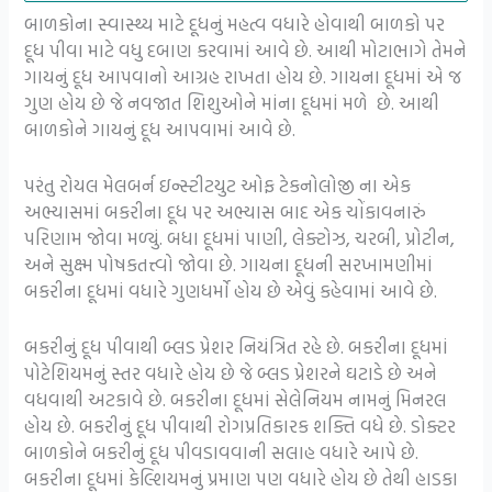
બાળકોના સ્વાસ્થ્ય માટે દૂધનું મહત્વ વધારે હોવાથી બાળકો પર
દૂધ પીવા માટે વધુ દબાણ કરવામાં આવે છે. આથી મોટાભાગે તેમને
ગાયનું દૂધ આપવાનો આગ્રહ રાખતા હોય છે. ગાયના દૂધમાં એ જ
ગુણ હોય છે જે નવજાત શિશુઓને માંના દૂધમાં મળે છે. આથી
બાળકોને ગાયનું દૂધ આપવામાં આવે છે.
પરંતુ રોયલ મેલબર્ન ઇન્સ્ટીટયુટ ઓફ ટેકનોલોજી ના એક
અભ્યાસમાં બકરીના દૂધ પર અભ્યાસ બાદ એક ચોંકાવનારું
પરિણામ જોવા મળ્યું. બધા દૂધમાં પાણી, લેક્ટોઝ, ચરબી, પ્રોટીન,
અને સુક્ષ્મ પોષકતત્ત્વો જોવા છે. ગાયના દૂધની સરખામણીમાં
બકરીના દૂધમાં વધારે ગુણધર્મો હોય છે એવું કહેવામાં આવે છે.
બકરીનું દૂધ પીવાથી બ્લડ પ્રેશર નિયંત્રિત રહે છે. બકરીના દૂધમાં
પોટેશિયમનું સ્તર વધારે હોય છે જે બ્લડ પ્રેશરને ઘટાડે છે અને
વધવાથી અટકાવે છે. બકરીના દૂધમાં સેલેનિયમ નામનું મિનરલ
હોય છે. બકરીનું દૂધ પીવાથી રોગપ્રતિકારક શક્તિ વધે છે. ડોક્ટર
બાળકોને બકરીનું દૂધ પીવડાવવાની સલાહ વધારે આપે છે.
બકરીના દૂધમાં કેલ્શિયમનું પ્રમાણ પણ વધારે હોય છે તેથી હાડકા