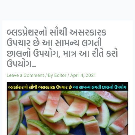
બ્લડપ્રેશરનો સૌથી અસરકારક
ઉપચાર છે આ સામન્ય લગતી
છાલનો ઉપયોગ, માત્ર આ રીતે કરો
ઉપયોગ..
Leave a Comment
/ By
Editor
/
April 4, 2021