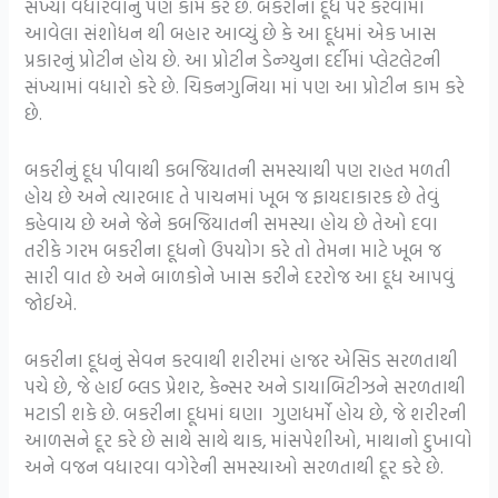
સંખ્યા વધારવાનું પણ કામ કરે છે. બકરીના દૂધ પર કરવામાં
આવેલા સંશોધન થી બહાર આવ્યું છે કે આ દૂધમાં એક ખાસ
પ્રકારનું પ્રોટીન હોય છે. આ પ્રોટીન ડેન્ગ્યુના દર્દીમાં પ્લેટલેટની
સંખ્યામાં વધારો કરે છે. ચિકનગુનિયા માં પણ આ પ્રોટીન કામ કરે
છે.
બકરીનું દૂધ પીવાથી કબજિયાતની સમસ્યાથી પણ રાહત મળતી
હોય છે અને ત્યારબાદ તે પાચનમાં ખૂબ જ ફાયદાકારક છે તેવું
કહેવાય છે અને જેને કબજિયાતની સમસ્યા હોય છે તેઓ દવા
તરીકે ગરમ બકરીના દૂધનો ઉપયોગ કરે તો તેમના માટે ખૂબ જ
સારી વાત છે અને બાળકોને ખાસ કરીને દરરોજ આ દૂધ આપવું
જોઈએ.
બકરીના દૂધનું સેવન કરવાથી શરીરમાં હાજર એસિડ સરળતાથી
પચે છે, જે હાઈ બ્લડ પ્રેશર, કેન્સર અને ડાયાબિટીઝને સરળતાથી
મટાડી શકે છે. બકરીના દૂધમાં ઘણા ગુણધર્મો હોય છે, જે શરીરની
આળસને દૂર કરે છે સાથે સાથે થાક, માંસપેશીઓ, માથાનો દુખાવો
અને વજન વધારવા વગેરેની સમસ્યાઓ સરળતાથી દૂર કરે છે.