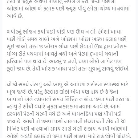
તરત જ જ્યુસ અથવા પીણાંનું સેવન ન કરો. જમ્યા પછીના
ઓછામાં ઓછા બે કલાક પછી જ્યૂસ પીવુ હંમેશાં યોગ્ય માનવામાં
આવે છે.
બપોરનું ભોજન કર્યા પછી થોડી પણ ઊંઘ ન લો. હંમેશાં ખાધા
પછી થોડો સમય ચાલો અને ઓછામાં ઓછા અડધા કલાક પછી
સૂઈ જાઓ. તરત જ ખોરાક લીધા પછી લેવાતી ઊંઘ દ્વારા ખોરાક
યોગ્ય રીતે પચવામાં આવતું નથી અને પેટમાં દુખાવો થવાની
ફરિયાદો પણ થાય છે. આટલું જ નહીં, ઘણા લોકો ના પેટ પણ
ફૂલી જાય છે. તેથી ખોરાક ખાધા પછી તરત સૂવાનું ટાળવું જોઈએ.
યોગ્યે સમયે નહાવું અને ખાવું એ આપણા શરીરના સ્વાસ્થ્ય માટે
ખૂબ જરૂરી છે. પરંતુ કેટલાક લોકો એવા પણ હોય છે કે જેનો
ખાવાનો અને ન્હાવાનો સમય નિશ્ચિત ન હોય. જમ્યા પછી તરત જ
ન્હાવું તે સૌથી વધારે નુકશાનકારક માનવામાં આવે છે. આમ
કરવાથી પેટની ચરબી વધે છે અને પાચનક્રિયા પણ ધીમી પડી
જાય છે. આથી તો જમવા પછી નાહવાની ઈચ્છા થતી હોય તો 30
મિનિટ પછી નાહવાનો સમય સારો ગણી શકાય. આથી ઓછામાં
ઓછી અડધી કલાક તો જમ્યા પછી નાહવા માટે રાહ જોવી જોઈએ.