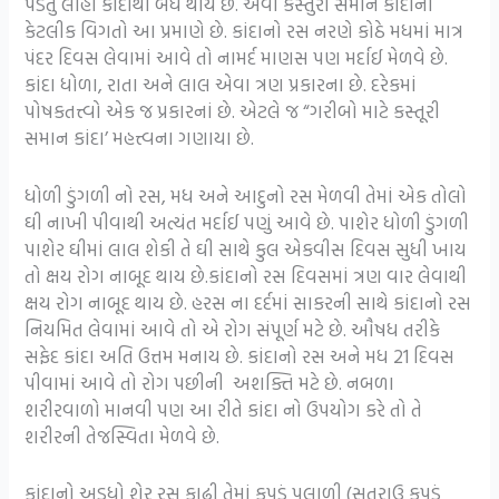
પડતું લોહી કાંદાથી બંધ થાય છે. એવા કસ્તુરી સમાન કાંદાની
કેટલીક વિગતો આ પ્રમાણે છે. કાંદાનો રસ નરણે કોઠે મધમાં માત્ર
પંદર દિવસ લેવામાં આવે તો નામર્દ માણસ પણ મર્દાઈ મેળવે છે.
કાંદા ધોળા, રાતા અને લાલ એવા ત્રણ પ્રકારના છે. દરેકમાં
પોષકતત્ત્વો એક જ પ્રકારનાં છે. એટલે જ “ગરીબો માટે કસ્તૂરી
સમાન કાંદા’ મહત્ત્વના ગણાયા છે.
ધોળી ડુંગળી નો રસ, મધ અને આદુનો રસ મેળવી તેમાં એક તોલો
ઘી નાખી પીવાથી અત્યંત મર્દાઈ પણું આવે છે. પાશેર ધોળી ડુંગળી
પાશેર ઘીમાં લાલ શેકી તે ઘી સાથે કુલ એકવીસ દિવસ સુધી ખાય
તો ક્ષય રોગ નાબૂદ થાય છે.કાંદાનો રસ દિવસમાં ત્રણ વાર લેવાથી
ક્ષય રોગ નાબૂદ થાય છે. હરસ ના દર્દમાં સાકરની સાથે કાંદાનો રસ
નિયમિત લેવામાં આવે તો એ રોગ સંપૂર્ણ મટે છે. ઔષધ તરીકે
સફેદ કાંદા અતિ ઉત્તમ મનાય છે. કાંદાનો રસ અને મધ 21 દિવસ
પીવામાં આવે તો રોગ પછીની અશક્તિ મટે છે. નબળા
શરીરવાળો માનવી પણ આ રીતે કાંદા નો ઉપયોગ કરે તો તે
શરીરની તેજસ્વિતા મેળવે છે.
કાંદાનો અડધો શેર રસ કાઢી તેમાં કપડું પલાળી (સુતરાઉ કપડું