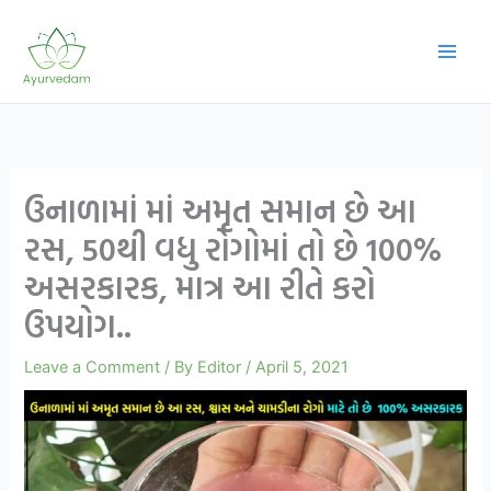
Skip
to
content
ઉનાળામાં માં અમૃત સમાન છે આ
રસ, 50થી વધુ રોગોમાં તો છે 100%
અસરકારક, માત્ર આ રીતે કરો
ઉપયોગ..
Leave a Comment
/ By
Editor
/
April 5, 2021