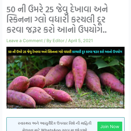
50 ની ઉમરે 25 જેવુ દેખાવા અને
સ્કિનના ગ્લો વધારી કરચલી દૂર
કરવા જરૂર કરો આનો ઉપયોગ..
Leave a Comment
/ By
Editor
/
April 5, 2021
સ્વાસ્થ્ય અને આયુર્વેદિક ઉપચાર વિશે ની માહિતી
Join Now
મેળવવા માટે WhatsApp ગ્રુપ મા જોડાઓ