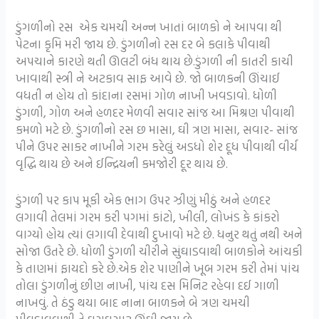
ડુંગળીનો રસ એક ચમચી અન્ન ખાતાં બાળકો ને આપવા થી
પેટના કૃમિ મરી જાય છે. ડુંગળીનો રસ દર બે કલાકે પીવાથી
અપચાને કારણે થતી ઊલટી બંધ થાય છે.ડુંગળી ની કાતરી કાચી
ખાવાથી સ્ત્રી ને અટકાવ સાફ આવે છે. જો બાળકની ઊંચાઈ
વધતી ન હોય તો કાંદાના રસમાં ગોળ નાખી ખવડાવો. ધોળી
ડુંગળી, ગોળ અને હળદર મેળવી સવાર સાંજ આ મિશ્રણ પીવાથી
કમળો મટે છે. ડુંગળીનો રસ છ માસા, ઘી ત્રણ માસા, સવાર- સાંજ
પીને ઉપર સાકર નાખીને ગરમ કરેલું અડધો શેર દૂધ પીવાથી વીર્ય
વૃદ્ધિ થાય છે અને ઈન્દ્રિયની કમજોરી દૂર થાય છે.
ડુંગળી પર કાપ મૂકી એક ભાગ ઉપર ઝીણું મીઠું અને હળદર
લગાવી તેલમાં ગરમ કરી પગમાં કાંટો, ખીલી, લોખંડ કે કાંકરો
વાગ્યો હોય ત્યાં લગાવી દેવાથી દુખાવો મટે છે. ધનુર થતું નથી અને
સોજા ઉતરે છે. ધોળી ડુંગળી ચીરીને સુંઘાડવાથી બાળકોને આંચકી
કે તાણમાં ફાયદો કરે છે.એક શેર પાણીને ખૂબ ગરમ કરી તેમાં પાંચ
તોલા ડુંગળીનું છીણ નાખી, પાંચ દસ મિનિટ રહેવા દઈ ગાળી
નાખવું. તે ઠંડુ થયા બાદ નાના બાળકને બે ત્રણ ચમચી