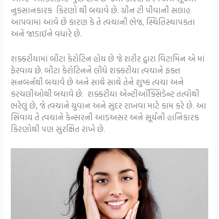
નુકસાનકારક કિરણો થી બચાવે છે. ગ્રીન ટી પીવાની સલાહ
આપવામાં આવે છે કારણ કે તે ત્વચાની ભેજ, સ્થિતિસ્થાપકતા
અને જાડાઈને વધારે છે.
શક્કરીયામાં બીટા કેરોટિન હોય છે જે શરીર દ્વારા વિટામિન એ માં
ફેરવાય છે. બીટા કેરોટિનને લીધે શક્કરીયા ત્વચાને ફક્ત
સનબર્નથી બચાવે છે અને સાથે સાથે તેને શુષ્ક ત્વચા અને
કરચલીઓથી બચાવે છે. શક્કરીયા એન્ટીઑક્સિડેન્ટ તત્વોથી
ભરેલું છે, જે ત્વચાને યુવાન અને સુંદર રાખવા માટે કામ કરે છે. આ
સિવાય તે ત્વચાને કેન્સરની આડઅસર અને સૂર્યની હાનિકારક
કિરણોથી પણ સુરક્ષિત રાખે છે.