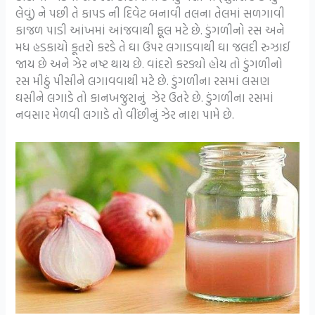
લેવું) ને પછી તે કાપડ ની દિવેટ બનાવી તલના તેલમાં સળગાવી
કાજળ પાડી આંખમાં આંજવાથી ફૂલ મટે છે. ડુંગળીનો રસ અને
મધ હડકાયો કૂતરો કરડે તે ઘા ઉપર લગાડવાથી ઘા જલદી રુઝાઈ
જાય છે અને ઝેર નષ્ટ થાય છે. વાંદરો કરડ્યો હોય તો ડુંગળીનો
રસ મીઠું પીસીને લગાવવાથી મટે છે. ડુંગળીના રસમાં લસણ
ઘસીને લગાડે તો કાનખજુરાનું ઝેર ઉતરે છે. ડુંગળીના રસમાં
નવસાર મેળવી લગાડે તો વીંછીનું ઝેર નાશ પામે છે.