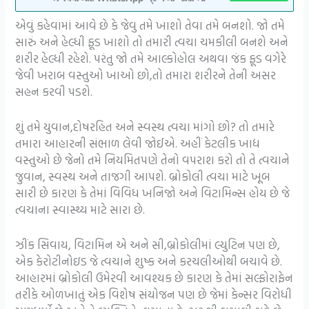
એવું કહેવામાં આવે છે કે જેવુ તમે ખાશો તેવા તમે બનશો. જો તમે
સારું અને હેલ્ધી ફૂડ ખાશો તો તમારી ત્વચા ચમકીલી બનશે અને
શરીર હેલ્ધી રહેશે. પરંતુ જો તમે આલ્કોહોલ અથવા જંક ફૂડ વગેરે
જેવી ખરાબ વસ્તુઓ ખાઓ છો,તો તમારા શરીરને તેની અસર
સહન કરવી પડશે.
શું તમે યુવાન,દોષરહિત અને સ્વસ્થ ત્વચા માંગો છો? તો તમારે
તમારા આહારની સંભાળ લેવી જોઈએ. અહીં કેટલીક ખાદ્ય
વસ્તુઓ છે જેનો તમે નિયમિતપણે તેનો વપરાશ કરો તો તે ત્વચાને
જુવાન, સ્વસ્થ અને તાજગી આપશે. બ્રોકોલી ત્વચા માટે ખૂબ
સારી છે કારણ કે તેમાં વિવિધ ખનિજો અને વિટામિન્સ હોય છે જે
ત્વચાના સ્વાસ્થ્ય માટે સારા છે.
ઝીંક સિવાય, વિટામિન એ અને સી,બ્રોકોલીમાં લ્યુટિન પણ છે,
એક કેરોટીનોઇડ જે ત્વચાને શુષ્ક અને કરચલીઓથી બચાવે છે.
આહારમાં બ્રોકોલી ઉમેરવી આવશ્યક છે કારણ કે તેમાં સલ્ફોરાફેન
તરીકે ઓળખાતું એક વિશેષ સંયોજન પણ છે જેમાં કેન્સર વિરોધી