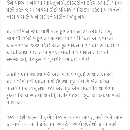
જેને યોગ્ય માનવામાં આવતું નથી. ડોકટરોના કહેવા પ્રમાણે, ખાધા
પછી તરત જ ચા અથવા કોફી પીવાથી ખોરાકમાં રહેલા આયર્નનો
નાશ થાય છે અને શરીરને પ્રોટીન મળતું નથી.
ઘણા લોકોને જમ્યા પછી તરત ફ્રુટ ખાવાની ટેવ હોય છે પરંતુ
જણાવી દઈએ કે ફ્રુટ ને પચાવવા માટે સ્પેશિયલ આ પ્રકારના
એન્ઝાઇમની જરૂર પડે છે અને ફ્રુટ પાચન માટે વધારે સમય લે છે.
આથી ખાધા પછી તરત ફ્રૂટ ખાવાથી પણ પાચન ને લગતી
સમસ્યાઓ, પેટ ફુલી જવું વગેરે પણ થઈ શકે છે.
ખાતી વખતે ક્યારેય ઠંડી અને ગરમ વસ્તુઓ સાથે ન ખાઓ.
ઘણા લોકો દહીં ખાધા પછી ઉપરથી દૂધ પીવે છે. જેને યોગ્ય
માનવામાં આવતું નથી. દહીં અને દૂધ એક સાથે પીવાથી પેટમાં
દુખાવો થાય છે. તેવી જ રીતે, પનીર પર દહીં, દૂધ, ચા અથવા કોફી
પીશો નહીં.
જમ્યા પછી જ્યુસ પીવુ એ યોગ્ય માનવામાં આવતું નથી અને આમ
કરવાથી પાચનની પ્રક્રિયામાં અવરોધ આવે છે. તેથી જમ્યા પછી