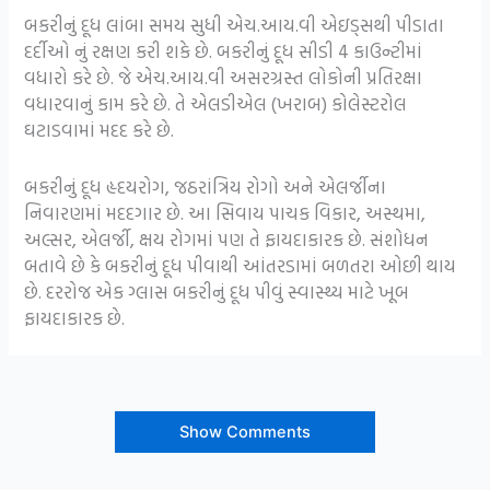
બકરીનું દૂધ લાંબા સમય સુધી એચ.આય.વી એઇડ્સથી પીડાતા
દર્દીઓ નું રક્ષણ કરી શકે છે. બકરીનું દૂધ સીડી 4 કાઉન્ટીમાં
વધારો કરે છે. જે એચ.આય.વી અસરગ્રસ્ત લોકોની પ્રતિરક્ષા
વધારવાનું કામ કરે છે. તે એલડીએલ (ખરાબ) કોલેસ્ટરોલ
ઘટાડવામાં મદદ કરે છે.
બકરીનું દૂધ હૃદયરોગ, જઠરાંત્રિય રોગો અને એલર્જીના
નિવારણમાં મદદગાર છે. આ સિવાય પાચક વિકાર, અસ્થમા,
અલ્સર, એલર્જી, ક્ષય રોગમાં પણ તે ફાયદાકારક છે. સંશોધન
બતાવે છે કે બકરીનું દૂધ પીવાથી આંતરડામાં બળતરા ઓછી થાય
છે. દરરોજ એક ગ્લાસ બકરીનું દૂધ પીવું સ્વાસ્થ્ય માટે ખૂબ
ફાયદાકારક છે.
Show Comments