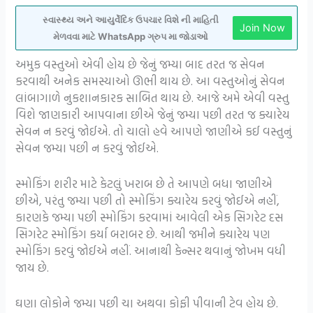
સ્વાસ્થ્ય અને આયુર્વેદિક ઉપચાર વિશે ની માહિતી
Join Now
મેળવવા માટે WhatsApp ગ્રુપ મા જોડાઓ
અમુક વસ્તુઓ એવી હોય છે જેનું જમ્યા બાદ તરત જ સેવન
કરવાથી અનેક સમસ્યાઓ ઊભી થાય છે. આ વસ્તુઓનું સેવન
લાંબાગાળે નુકશાનકારક સાબિત થાય છે. આજે અમે એવી વસ્તુ
વિશે જાણકારી આપવાના છીએ જેનું જમ્યા પછી તરત જ ક્યારેય
સેવન ન કરવું જોઈએ. તો ચાલો હવે આપણે જાણીએ કઈ વસ્તુનું
સેવન જમ્યા પછી ન કરવું જોઈએ.
સ્મોકિંગ શરીર માટે કેટલું ખરાબ છે તે આપણે બધા જાણીએ
છીએ, પરંતુ જમ્યા પછી તો સ્મોકિંગ ક્યારેય કરવું જોઈએ નહીં,
કારણકે જમ્યા પછી સ્મોકિંગ કરવામાં આવેલી એક સિગરેટ દસ
સિગરેટ સ્મોકિંગ કર્યા બરાબર છે. આથી જમીને ક્યારેય પણ
સ્મોકિંગ કરવું જોઈએ નહીં. આનાથી કેન્સર થવાનું જોખમ વધી
જાય છે.
ઘણા લોકોને જમ્યા પછી ચા અથવા કોફી પીવાની ટેવ હોય છે.