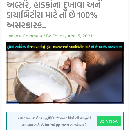
અલ્સર, હાડકાંના દુખાવા અને
ડાયાબિટીસ માટે તો છે 100%
અસરકારક..
Leave a Comment
/ By
Editor
/
April 5, 2021
સ્વાસ્થ્ય અને આયુર્વેદિક ઉપચાર વિશે ની માહિતી
Join Now
મેળવવા માટે WhatsApp ગ્રુપ મા જોડાઓ