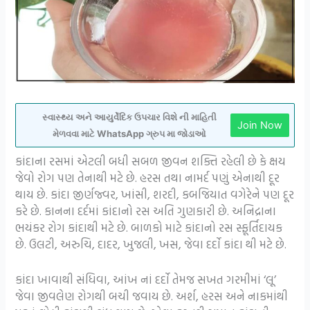
સ્વાસ્થ્ય અને આયુર્વેદિક ઉપચાર વિશે ની માહિતી
Join Now
મેળવવા માટે WhatsApp ગ્રુપ મા જોડાઓ
કાંદાના રસમાં એટલી બધી સબળ જીવન શક્તિ રહેલી છે કે ક્ષય
જેવો રોગ પણ તેનાથી મટે છે. હરસ તથા નામર્દ પણું એનાથી દૂર
થાય છે. કાંદા જીર્ણજ્વર, ખાંસી, શરદી, કબજિયાત વગેરેને પણ દૂર
કરે છે. કાનના દર્દમાં કાંદાનો રસ અતિ ગુણકારી છે. અનિદ્રાના
ભયંકર રોગ કાંદાથી મટે છે. બાળકો માટે કાંદાનો રસ સ્ફૂર્તિદાયક
છે. ઉલટી, અરુચિ, દાદર, ખુજલી, ખસ, જેવા દર્દો કાંદા થી મટે છે.
કાંદા ખાવાથી સંધિવા, આંખ નાં દર્દો તેમજ સખત ગરમીમાં ‘લૂ’
જેવા જીવલેણ રોગથી બચી જવાય છે. અર્શ, હરસ અને નાકમાંથી