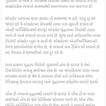
ગુણધર્મો છે અને તે વ્યક્તિને ત્વચાના કેન્સર થી બચાવી શકે છે.
સલ્ફોરાફેન ત્વચાને સનબર્નથી બચાવવામાં પણ મદદગાર છે.
ચોકલેટ ખાવાના ઘણા ફાયદા તો સાંભળ્યા જ હશે, પરંતુ શું તમે
જાણો છો કે ચોકલેટના સેવનથી ત્વચા પણ સુધારી શકાય છે
એન્ટી ઑક્સિડેન્ટથી ભરપુર ચોકલેટ વૃદ્ધત્વના ચિહ્નોથી રાહત
આપે છે અને ત્વચાને સખત રાખે છે. શુષ્ક અને સંવેદનશીલ ત્વચા
વિરોધી ચોકલેટ ખૂબ જ સારી છે. ચોકલેટમાં એન્ટીઑકિસડન્ટો
તેમજ ફલાવોનોલ્સ શામેલ છે, જે ત્વચાને સન ટેનિંગ થી બચાવે છે.
આ ઉપરાંત તે કરચલીઓ પણ દૂર કરે છે.
લાલ દ્રાક્ષમાં વૃદ્ધત્વ વિરોધી ગુણધર્મો હોય છે કારણ કે તેમાં
રિસવેરેટોલ નામનું સંયોજન હોય છે. આ કમ્પાઉન્ડમાં ઘણા અન્ય
સ્વાસ્થ્ય લાભો છે જેમ કે ત્વચાના કોષો માટે હાનિકારક એવા
રેડિકલનું ઉત્પાદન ઘટાડવું અને વૃદ્ધત્વના સંકેતોમાં ઘટાડો કરવો.
ગ્રીન ટી ત્વચાને વૃદ્ધત્વથી બચાવે છે કારણ કે ગ્રીન ટી માં ઘણા
સંયોજનો હોય છે જેને કેટેસિન્સ કહેવામાં આવે છે, ગ્રીન ટીમાં
એન્ટિ-ઓક્સિડેન્ટ ગુણ હોય છે જેના કારણે તે ત્વચાને સૂર્યના