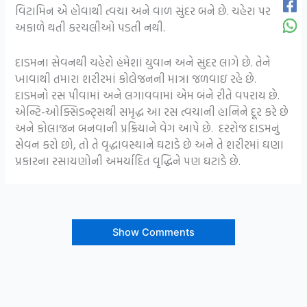
વિટામિન એ હોવાથી ત્વચા અને વાળ સુંદર બને છે. ચહેરા પર
અકાળે થતી કરચલીઓ પડતી નથી.
દાડમના સેવનથી ચહેરો હંમેશાં યુવાન અને સુંદર લાગે છે. તેને
ખાવાથી તમારા શરીરમાં કોલેજનની માત્રા જળવાઇ રહે છે.
દાડમનો રસ પીવામાં અને લગાવવામાં એમ બંને રીતે વપરાય છે.
એન્ટિ-ઓક્સિડન્ટ્સથી સમૃદ્ધ આ રસ ત્વચાની હાનિને દૂર કરે છે
અને કોલાજન બનવાની પ્રક્રિયાને વેગ આપે છે. દરરોજ દાડમનું
સેવન કરો છો, તો તે વૃદ્ધાવસ્થાને ઘટાડે છે અને તે શરીરમાં ઘણા
પ્રકારના રસાયણોની અમર્યાદિત વૃદ્ધિને પણ ઘટાડે છે.
Show Comments