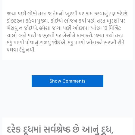
જમ્યા પછી લોકો તરત જ તેમની ખુરશી પર કામ કરવાનું શરૂ કરે છે.
ડોક્ટરના કહેવા મુજબ, કોઈએ ભોજન કર્યા પછી તરત ખુરશી પર
બેસવું ન જોઈએ. હંમેશાં જમ્યા પછી ઓછામાં ઓછા 10 મિનિટ
ચાલો અને પછી જ ખુરશી પર બેસીને કામ કરો. જમ્યા પછી તરત
ઠંડું પાણી પીવાનું ટાળવું જોઈએ. ઠંડુ પાણી ખોરાકને સરખી રીતે
પચવા દેતું નથી.
Show Comments
દરેક દૂધમાં સર્વશ્રેષ્ઠ છે આનું દૂધ,