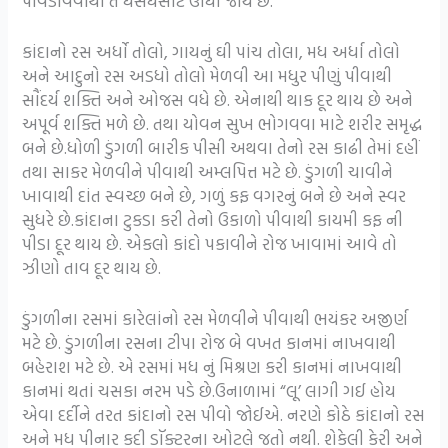
પીવડાવવાથી તે ઘસઘસાટ ઊંઘી જાય છે.
કાંદાનો રસ અર્ધો તોલો, ગાયનું ઘી પાંચ તોલા, મધ અર્ધા તોલો
અને આદુનો રસ અડધો તોલો મેળવી આ મધુર પીણું પીવાથી
સૌંદર્ય શક્તિ અને ઓજસ વધે છે. એનાથી થાક દૂર થાય છે અને
અપૂર્વ શક્તિ મળે છે. તથા યોવન સુખ ભોગવવા માટે શરીર સમૃદ્ધ
બને છે.ધોળી ડુંગળી બારીક પીસી અથવા તેનો રસ કાઢી તેમાં દહીં
તથા સાકર મેળવીને પીવાથી અમ્લપિત્ત મટે છે. ડુંગળી ચાવીને
ખાવાથી દાંત સ્વચ્છ બને છે, ગળું કફ વગરનું બને છે અને સ્વર
સુધરે છે.કાંદાના ટુકડા કરી તેનો ઉકાળો પીવાથી કાયમી કફ ની
પીડા દૂર થાય છે. એકલો કાંદો પકાવીને રોજ ખાવામાં આવે તો
ઝીણો તાવ દૂર થાય છે.
ડુંગળીના રસમાં કારેલાંનો રસ મેળવીને પીવાથી ભયંકર અજીર્ણ
મટે છે. ડુંગળીના રસના ટીપા રોજ બે વખત કાનમાં નાખવાથી
બહેરાશ મટે છે. એ રસમાં મધ નું મિશ્રણ કરી કાનમાં નાખવાથી
કાનમાં થતાં ચસકા નરમ પડે છે.ઉનાળામાં “લૂ’ લાગી ગઈ હોય
એવા દર્દીને તરત કાંદાનો રસ પીવો જોઈએ. નરણે કોઠે કાંદાનો રસ
અને મધ પીનાર કદી ડૉક્ટરના ઓટલે જતો નથી. શેકેલી કેરી અને