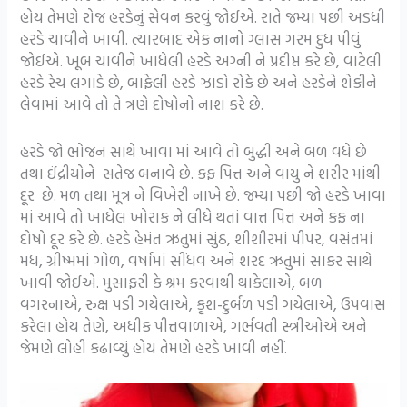
હોય તેમણે રોજ હરડેનું સેવન કરવું જોઈએ. રાતે જમ્યા પછી અડધી
હરડે ચાવીને ખાવી. ત્યારબાદ એક નાનો ગ્લાસ ગરમ દુધ પીવું
જોઈએ. ખૂબ ચાવીને ખાધેલી હરડે અગ્ની ને પ્રદીપ્ત કરે છે, વાટેલી
હરડે રેચ લગાડે છે, બાફેલી હરડે ઝાડો રોકે છે અને હરડેને શેકીને
લેવામાં આવે તો તે ત્રણે દોષોનો નાશ કરે છે.
હરડે જો ભોજન સાથે ખાવા માં આવે તો બુદ્ધી અને બળ વધે છે
તથા ઈંદ્રીયોને સતેજ બનાવે છે. કફ પિત્ત અને વાયુ ને શરીર માંથી
દૂર છે. મળ તથા મૂત્ર ને વિખેરી નાખે છે. જમ્યા પછી જો હરડે ખાવા
માં આવે તો ખાધેલ ખોરાક ને લીધે થતાં વાત્ત પિત્ત અને કફ ના
દોષો દૂર કરે છે. હરડે હેમંત ઋતુમાં સુંઠ, શીશીરમાં પીપર, વસંતમાં
મધ, ગ્રીષ્મમાં ગોળ, વર્ષામાં સીંધવ અને શરદ ઋતુમાં સાકર સાથે
ખાવી જોઈએ. મુસાફરી કે શ્રમ કરવાથી થાકેલાએ, બળ
વગરનાએ, રુક્ષ પડી ગયેલાએ, કૃશ-દુર્બળ પડી ગયેલાએ, ઉપવાસ
કરેલા હોય તેણે, અધીક પીત્તવાળાએ, ગર્ભવતી સ્ત્રીઓએ અને
જેમણે લોહી કઢાવ્યું હોય તેમણે હરડે ખાવી નહીં.