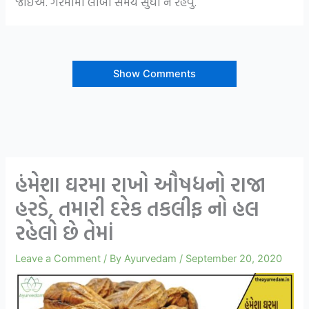
જોઈએ. ગરમીમાં લાંબો સમય સુધી ન રહેવું.
Show Comments
હંમેશા ઘરમા રાખો ઔષધનો રાજા
હરડે, તમારી દરેક તકલીફ નો હલ
રહેલો છે તેમાં
Leave a Comment
/ By
Ayurvedam
/
September 20, 2020