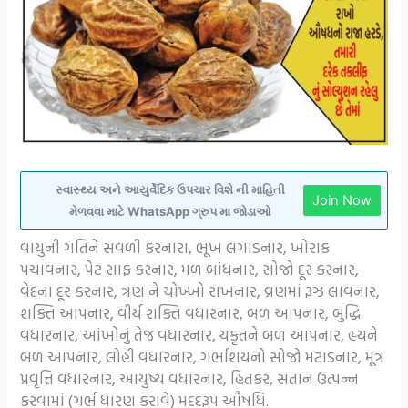
સ્વાસ્થ્ય અને આયુર્વેદિક ઉપચાર વિશે ની માહિતી
Join Now
મેળવવા માટે WhatsApp ગ્રુપ મા જોડાઓ
વાયુની ગતિને સવળી કરનારા, ભૂખ લગાડનાર, ખોરાક
પચાવનાર, પેટ સાફ કરનાર, મળ બાંધનાર, સોજો દૂર કરનાર,
વેદના દૂર કરનાર, ત્રણ ને ચોખ્ખો રાખનાર, વ્રણમાં રૂઝ લાવનાર,
શક્તિ આપનાર, વીર્ય શક્તિ વધારનાર, બળ આપનાર, બુદ્ધિ
વધારનાર, આંખોનું તેજ વધારનાર, યકૃતને બળ આપનાર, હૃયને
બળ આપનાર, લોહી વધારનાર, ગર્ભાશયનો સોજો મટાડનાર, મૂત્ર
પ્રવૃત્તિ વધારનાર, આયુષ્ય વધારનાર, હિતકર, સંતાન ઉત્પન્ન
કરવામાં (ગર્ભ ધારણ કરાવે) મદદરૂપ ઔષધિ.