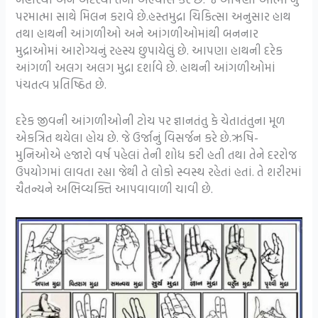
પરમાત્મા સાથે મિલન કરાવે છે.હસ્તમુદ્રા ચિકિત્સા અનુસાર હાથ
તથા હાથની આંગળીઓ અને આંગળીઓમાંથી બનનાર
મુદ્રાઓમાં આરોગ્યનું રહસ્ય છુપાયેલું છે. આપણા હાથની દરેક
આંગળી અલગ અલગ મુદ્રા દર્શાવે છે. હાથની આંગળીઓમાં
પંચતત્વ પ્રતિષ્ઠિત છે.
દરેક જીવની આંગળીઓની ટોચ પર જ્ઞાનતંતુ કે ચેતાતંતુના મૂળ
એકત્રિત થયેલા હોય છે. જે ઉર્જાનું વિસર્જન કરે છે.ઋષિ-
મુનિઓએ હજારો વર્ષ પહેલાં તેની શોધ કરી હતી તથા તેને દરરોજ
ઉપયોગમાં લાવતા રહ્યા જેથી તે લોકો સ્વસ્થ રહેતાં હતાં. તે શરીરમાં
ચૈતન્યને અભિવ્યક્તિ આપવાવાળી ચાવી છે.