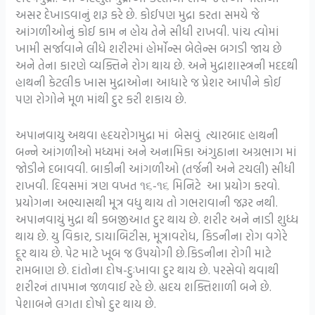
અસર દેખાડવાનું શરૂ કરે છે. કોઈપણ મુદ્રા કરતા સમયે જે
આંગળીઓનું કોઈ કામ ન હોય તેને સીધી રાખવી. પાંચ ત્વોમાં
ખામી સર્જાવાને લીધે શરીરમાં હોર્મોન્સ બેલેન્સ બગડી જાય છે
અને તેના કારણે વ્યક્તિને રોગ થાય છે. અને મુદ્રાશાસ્ત્રની મદદથી
હાથની કેટલીક ખાસ મુદ્રાઓના આધારે જ પ્રેશર આપીને કોઈ
પણ રોગોને મૂળ માંથી દુર કરી શકાય છે.
અપાનવાયુ અથવા હૃદયરોગમુદ્રા માં બેસવું ત્યારબાદ હાથની
બન્ને આંગળીઓ મધ્યમાં અને અનામિકા અંગુઠાના અગ્રભાગ માં
જોડીને દબાવવી. બાકીની આંગળીઓ (તર્જની અને ટચલી) સીધી
રાખવી. દિવસમાં ત્રણ વખત ૧૬-૧૬ મિનિટે આ પ્રયોગ કરવો.
પ્રયોગના અભ્યાસથી મૂત્ર વધુ થાય તો ગભરાવાની જરૂર નથી.
અપાનવાયું મુદ્રા થી કબજીઆત દુર થાય છે. શરીર અને નાડી શુધ્ધ
થાય છે. યુ વિકાર, ડાયાબિટીસ, મૂત્રાવરોધ, કિડનીના રોગ વગેરે
દૂર થાય છે. પેટ માટે ખૂબ જ ઉપયોગી છે.કિડનીના રોગી માટે
રામબાણ છે. દાંતોના દોષ-દુઃખાવા દુર થાય છે. પરસેવો થવાથી
શરીરનં તાપમાન જળવાઈ રહે છે. હ્યદય શક્તિશાળી બને છે.
પેશાબને લગતા દોષો દુર થાય છે.