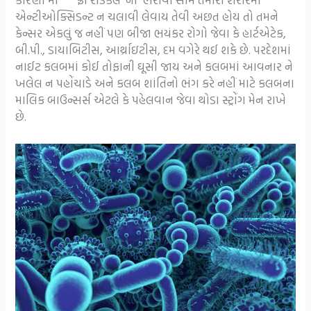
એન્ટીઓક્સિડન્ટ ન ચલાવી લેવાય તેવી અછત હોય તો તમને
કેન્સર એકલું જ નહીં પણ બીજા ભયંકર રોગો જેવા કે હાર્ટએટેક,
બી.પી., ડાયાબિટીસ, આર્થ્રાઇટીસ, દમ વગેરે થઈ શકે છે. પરદેશમાં
નાઈટ કલબમાં કોઈ તોફાની ઘૂસી જાય અને કલબમાં આવનાર ને
ખલેલ ન પહોંચાડે અને કલબ શાંતિનો ભંગ કરે નહીં માટે કલબના
માલિક બાઉન્સર્સ એટલે કે પહેલવાન જેવા થોડા સ્ટ્રોંગ મેન રાખે
છે.