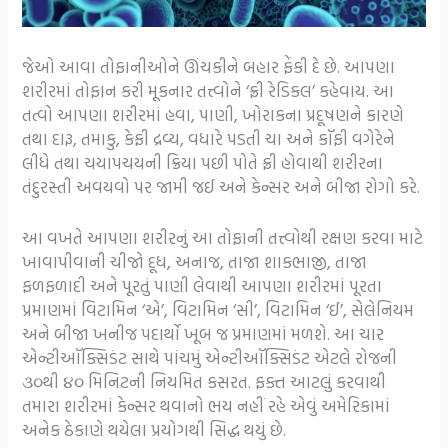
જેઓ આવા તોફાનીઓને ઊંચકીને બહાર ફેંકી દે છે. આપણા
શરીરમાં તોફાન કરી મૂકનાર તત્ત્વોને ‘ફ્રી રેડિકલ’ કહેવાય. આ
તત્વો આપણા શરીરમાં હવા, પાણી, ખોરાકના પ્રદૂષણને કારણે
તથા દારૂ, તમાકુ, કેફી દ્રવ્ય, વધારે પડતી ચા અને કૉફી વગેરેને
લીધે તથા ચયાપચયની ક્રિયા પછી પોતે ફ્રી હોવાથી શરીરના
તંદુરસ્તી અવયવો પર જામી જઈ અને કેન્સર અને બીજા રોગો કરે.
આ વખતે આપણા શરીરનું આ તોફાની તત્ત્વોથી રક્ષણ કરવા માટે
ખાવાપીવાની ચીજો દૂધ, અનાજ, તાજા શાકભાજી, તાજા
ફળફળાદી અને પૂરતું પાણી લેવાથી આપણા શરીરમાં પૂરતા
પ્રમાણમાં વિટામિન ‘એ’, વિટામિન ‘સી’, વિટામિન ‘ઈ’, સેલેનિયમ
અને બીજા ખનીજ પદાર્થો ખૂબ જ પ્રમાણમાં મળશે. આ ચાર
એન્ટીઑક્સિડંટ સાથે પાંચમું એન્ટીઑક્સિડંટ એટલે રોજની
૩૦થી ૪૦ મિનિટની નિયમિત કસરત. ફક્ત આટલું કરવાથી
તમારા શરીરમાં કેન્સર થવાનો ભય નહીં રહે એવું અમેરિકામાં
અનેક ઠેકાણે થયેલા પ્રયોગથી સિદ્ધ થયું છે.