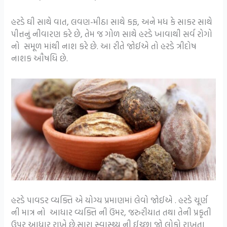
હરડે ઘી સાથે વાત, લવણ-મીઠા સાથે કફ, અને મધ કે સાકર સાથે
પીત્તનું નીવારણ કરે છે, તેમ જ ગોળ સાથે હરડે ખાવાથી સર્વ રોગો
નો સમૂળ માંથી નાશ કરે છે. આ રીતે જોઈએ તો હરડે ત્રીદોષ
નાશક ઔષધિ છે.
હરડે પાવડર વ્યક્તિ એ યોગ્ય પ્રમાણમાં લેવો જોઈએ . હરડે ચૂર્ણ
ની માત્ર નો આધાર વ્યક્તિ ની ઉંમર, જરુરીયાત તથા તેની પ્રકૃતી
ઉપર આધાર રાખે છે.સારા સ્વાસ્થ્ય ની ઈચ્છા જો લોકો રાખતા