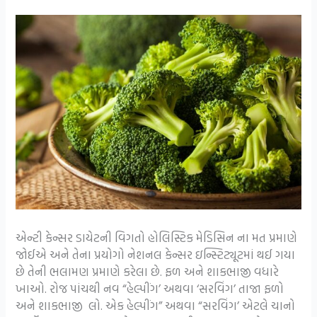
એન્ટી કેન્સર ડાયેટની વિગતો હોલિસ્ટિક મેડિસિન ના મત પ્રમાણે
જોઈએ અને તેના પ્રયોગો નેશનલ કેન્સર ઇન્સ્ટિટ્યૂટમાં થઈ ગયા
છે તેની ભલામણ પ્રમાણે કરેલા છે. ફળ અને શાકભાજી વધારે
ખાઓ. રોજ પાંચથી નવ “હેલ્પીંગ’ અથવા ‘સરવિંગ’ તાજા ફળો
અને શાકભાજી લો. એક હેલ્પીંગ” અથવા “સરવિંગ’ એટલે ચાનો