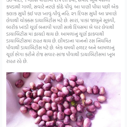
કપડાથી ગાળી, સવારે નરણે કોઠે પીવું. આ પાણી પીધા પછી એક
કલાક સુધી કંઈ પણ ખાવું-પીવું નહિ. ૨૧ દિવસ સુધી આ પ્રમાણે
લેવાથી ચોક્કસ ડાયાબિટીસ મટે છે. સારાં, પાકાં જાંબુને સૂકવી,
બારીક ખાંડી ચૂર્ણ બનાવી પાણી સાથે દિવસમાં બે વાર લેવાથી
ડાયાબિટીસ માં ફાયદો થાય છે. આમળાંનું ચૂર્ણ ફાકવાથી
ડાયાબિટીસમાં રાહત થાય છે. લીમડાના પાનનો રસ નિયમિત
પીવાથી ડાયાબિટીસ મટે છે. એક ચમચી હળદર અને આમળાનું
ચૂર્ણ ભેગા કરીને રોજ સવાર-સાંજ પીવાથી ડાયાબિટીસમાં ખૂબ
રાહત રહે છે.