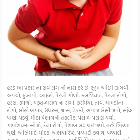
હરડે આ પ્રકાર ના સર્વ રોગ નો નાશ કરે છે. ભૂખ ઓછી લાગવી,
અપચો, દુખાવો, આફરો, પેટનો ગોળો, કબજિયાત, પેટના રોગો,
હરસ, કમળો, યકૃત-બરોળ ના રોગો, કરમિયા, તાવ, ચામડીના
રોગો, લોહી બગાડ, ઉધરસ, શ્વાસ, હેડકી, અવાજ બેસી જવો, સફેદ
પાણી પડવું, મીઠા પેશાબની તકલીફ, પેશાબ પરાણે થવો,
ગર્ભાશયમાં સોજો, દેના રોગો, પેશાબ બંધ થઈ જવો. હરડે ત્રિફળા
ચૂર્ણ, અભિયાદી મોદક, અભયારિષ્ટ, પથ્યાદી ક્વાથ, પથ્યાદી