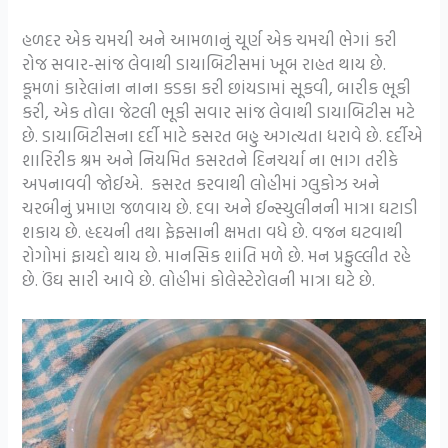
હળદર એક ચમચી અને આમળાનું ચૂર્ણ એક ચમચી ભેગાં કરી
રોજ સવાર-સાંજ લેવાથી ડાયાબિટીસમાં ખૂબ રાહત થાય છે.
કૂમળાં કારેલાંના નાના કડકા કરી છાંયડામાં સૂકવી, બારીક ભૂકી
કરી, એક તોલા જેટલી ભૂકી સવાર સાંજ લેવાથી ડાયાબિટીસ મટે
છે. ડાયાબિટીસના દર્દી માટે કસરત બહુ અગત્યતા ધરાવે છે. દર્દીએ
શારિરીક શ્રમ અને નિયમિત કસરતને દિનચર્યા ના ભાગ તરીકે
અપનાવવી જોઈએ. કસરત કરવાથી લોહીમાં ગ્લુકોઝ અને
ચરબીનું પ્રમાણ જળવાય છે. દવા અને ઈન્સ્યુલીનની માત્રા ઘટાડી
શકાય છે. હૃદયની તથા ફેફસાની ક્ષમતા વધે છે. વજન ઘટવાથી
રોગોમાં ફાયદો થાય છે. માનસિક શાંતિ મળે છે. મન પ્રફુલ્લીત રહે
છે. ઉંઘ સારી આવે છે. લોહીમાં કોલેસ્ટેરોલની માત્રા ઘટે છે.