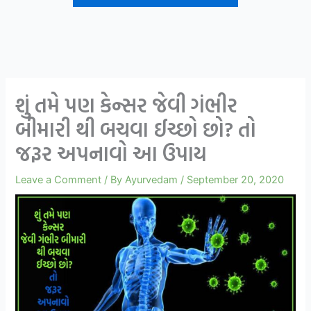
શું તમે પણ કેન્સર જેવી ગંભીર
બીમારી થી બચવા ઈચ્છો છો? તો
જરૂર અપનાવો આ ઉપાય
Leave a Comment
/ By
Ayurvedam
/
September 20, 2020