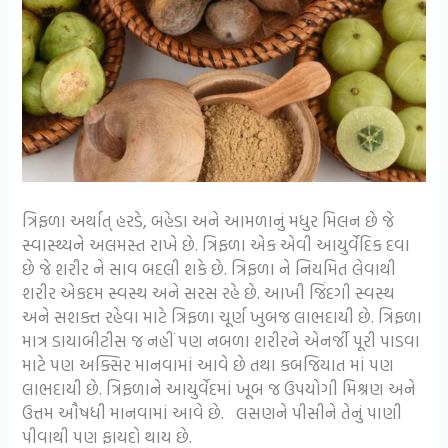
ત્રિફળા અર્થાત્ હરડે, બહેડા અને આમળાનું મધુર મિલન છે જે
સ્વાસ્થ્યને અલમસ્ત રાખે છે. ત્રિફળા એક એવી આયુર્વેદિક દવા
છે જે શરીર ને સાવ બદલી શકે છે. ત્રિફળા ને નિયમિત લેવાથી
શરીર એકદમ સ્વસ્થ અને સરસ રહે છે. આખી જિંદગી સ્વસ્થ
અને સશક્ત રહેવા માટે ત્રિફળા ચૂર્ણ ખુબજ લાભદાયી છે. ત્રિફળા
માત્ર ડાયાબીટીસ જ નહીં પણ નબળા શરીરને એનર્જી પૂરી પાડવા
માટે પણ અક્સિર માનવામાં આવે છે તથા કબજિયાત માં પણ
લાભદાયી છે. ત્રિફળાને આયુર્વેદમાં ખૂબ જ ઉપયોગી મિશ્રણ અને
ઉત્તમ ઔષધી માનવામાં આવે છે. લસણને પીસીને તેનું પાણી
પીવાથી પણ ફાયદો થાય છે.