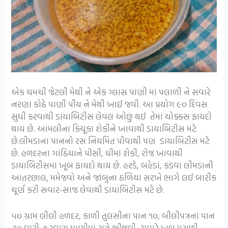
એક ચમચી જેટલી મેથી ને એક ગ્લાસ પાણી માં પલાળી ને સવારે
નરણા કોઠે પાણી પીય ને મેથી ખાઈ જવી. આ પ્રયોગ ૯૦ દિવસ
સુધી કરવાથી ડાયાબિટીસ લેવલ ઓછું થઈ તેમાં ચોક્કસ ફાયદો
થાય છે. આમલીના કિચૂકા શેકીને ખાવાથી ડાયાબિટીસ મટે
છે.લીમડાના પાનનો રસ નિયમિત પીવાથી પણ ડાયાબિટીસ મટે
છે. હળદરના ગાંઠિયાને પીસી, ઘીમાં શેકી, રોજ ખાવાથી
ડાયાબિટીસમાં ખૂબ ફાયદો થાય છે. હરડે, બહેડાં, કડવા લીમડાની
આંતરછાલ, મમેજવો અને જાંબુના ઠળિયા સરખે ભાગે લઈ બારીક
ચૂર્ણ કરી સવાર-સાંજ લેવાથી ડાયાબિટીસ મટે છે.
૫૦ ગ્રામ લીલી હળદર, કાળી તુલસીના પાન ૧૦, બીલીપત્રનાં પાન
૩૦ વાટી, ૧ ગ્‍લાસ પાણીમાં રાત્રે ભીંજવી, સવારે ખૂબ મસળી