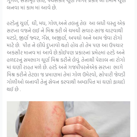
ગૂગળ, સપ્તામૃત લોહ, પંચસકાર ચૂર્ણ વિગેરે પ્રકાર ના તમામ ચૂર્ણ
બનવા માં કામ માં આવે છે.
હરડેનું ચુર્ણ, ઘી, મધ, ગોળ,અને તલનું તેલ આ બધી વસ્તુ એક
સરખા વજને લઈ ને મિશ્ર કરી બે ચમચી સવાર-સાંજ ચાટવાથી
મરડો, જીર્ણ જ્વર, ગૅસ, અજીર્ણ, અપચો અને આમ જેવા રોગો
માટે છે. પીત્ત ને લીધે દુખાવો થતો હોય તો તેમ પણ આ ઉપચાર
અકસીર માનવ માં આવે છે.કોઈપણ પ્રકારનાં પ્રમેહમાં હરડે અને
હળદરનું સમભાગ ચૂર્ણ મિશ્ર કરીને લેવું. તેનાથી પેશાબ ના રોગો
માં ઘણી રાહત મળે છે. હરડે અને ગજપીપરનેએક સરખા ભાગે
મિશ્ર કરીને તેટલા જ પ્રમાણમાં તેમાં ગોળ ઉમેરવો, સોપારી જેવડી
ગોળીઓ બનાવી તેનું સેવન કરવાથી અમ્લપિત્ત માં ઘણો ફાયદો
થઈ છે .