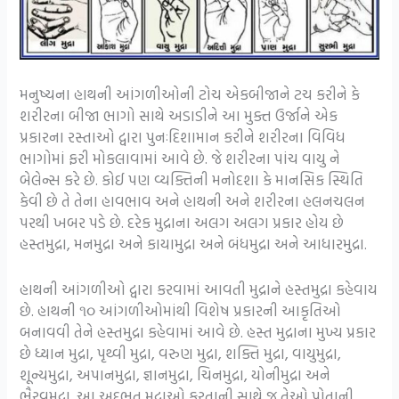
મનુષ્યના હાથની આંગળીઓની ટોચ એકબીજાને ટચ કરીને કે
શરીરના બીજા ભાગો સાથે અડાડીને આ મુક્ત ઉર્જાને એક
પ્રકારના રસ્તાઓ દ્વારા પુનઃદિશામાન કરીને શરીરના વિવિધ
ભાગોમાં ફરી મોકલાવામાં આવે છે. જે શરીરના પાંચ વાયુ ને
બેલેન્સ કરે છે. કોઈ પણ વ્યક્તિની મનોદશા કે માનસિક સ્થિતિ
કેવી છે તે તેના હાવભાવ અને હાથની અને શરીરના હલનચલન
પરથી ખબર પડે છે. દરેક મુદ્રાના અલગ અલગ પ્રકાર હોય છે
હસ્તમુદ્રા, મનમુદ્રા અને કાયામુદ્રા અને બંધમુદ્રા અને આધારમુદ્રા.
હાથની આંગળીઓ દ્વારા કરવામાં આવતી મુદ્રાને હસ્તમુદ્રા કહેવાય
છે. હાથની ૧૦ આંગળીઓમાંથી વિશેષ પ્રકારની આકૃતિઓ
બનાવવી તેને હસ્તમુદ્રા કહેવામાં આવે છે. હસ્ત મુદ્રાના મુખ્ય પ્રકાર
છે ધ્યાન મુદ્રા, પૃથ્વી મુદ્રા, વરુણ મુદ્રા, શક્તિ મુદ્રા, વાયુમુદ્રા,
શૂન્યમુદ્રા, અપાનમુદ્રા, જ્ઞાનમુદ્રા, ચિનમુદ્રા, યોનીમુદ્રા અને
ભૈરવમુદ્રા. આ અદભુત મુદ્રાઓ કરતાની સાથે જ તેઓ પોતાની