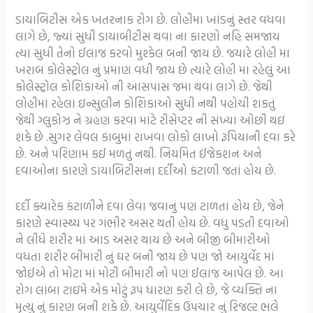
ડાયાબિટીસ એક ખતરનાક રોગ છે. લોહીમા ખાંડનું સ્તર વધવા
લાગે છે, જ્યાં સુધી ડાયાબીટીસ થવા ના કારણો નહિ સમજાય
ત્યા સુધી તેનો ઈલાજ કરવો મુશ્કેલ બની જાય છે. જયારે લોહી મા
ખરાબ કોલેસ્ટ્રોલ નું પ્રમાણ વધી જાય છે ત્યારે લોહી મા રહેલું આ
કોલેસ્ટ્રોલ કોશિકાઓ ની આસપાસ જમા થવા લાગે છે. જેથી
લોહીમાં રહેલા ઇન્સુલીન કોશિકાઓ સુધી નથી પહોચી શકતું
જેથી ગ્લુકોઝ ને ગ્રહણ કરવા માટે રીસેપ્ટર ની સંખ્યા ઓછી થઇ
શકે છે .સુગર લેવલ કાબુમાં રાખવા લોકો લાખો રૂપિયાની દવા કરે
છે. અને પરિણામ કઈ મળતું નથી. નિયમિત ઈંજેકશન અને
દવાઓના કારણે ડાયાબિટીસના દર્દીઓ કંટાળી જતાં હોય છે.
દર્દી ક્યારેક કંટાળીને દવા લેવા જવાનું પણ ટાળતા હોય છે, જેને
કારણે સ્વાસ્થ્ય પર ગંભીર અસર થતી હોય છે. વધુ પડતી દવાઓ
ને લીધે શરીર માં આડ અસર થાય છે અને બીજી બીમારીઓ
વધતા શરીર બીમારી નું ઘર બની જાય છે પણ જો આયુર્વેદ માં
જોઈએ તો મોટા માં મોટી બીમારી નો પણ ઈલાજ આપેલ છે. આ
રોગ લાંબા ટાઇમે એક મોટું રૂપ ધારણ કરી લે છે, જે વ્યક્તિ ના
મૃત્યુ નું કારણ બની શકે છે. આયુર્વેદિક ઉપચાર નું રિજલ્ટ ભલે