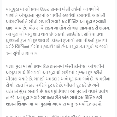
વાયુમુદ્રા માં સૌ પ્રથમ ઉત્કટાસનમાં બેસી તર્જની આંગળીને
વાળીને અંગૂઠાના મૂળમાં લગાવીને હળવેથી દબાવવી. બાકીની
આંગળીઓને સીધી રાખવી.
સવારે ૪૮ મિનિટ આ મુદ્રા કરવાથી
લાભ થાય છે. એક સાથે શક્ય ના હોય તો ત્રણ ભાગમાં કરી શકાય.
આ મુદ્રા થી વાયુ શાંત થાય છે. લકવો, સાઈટીકા, સંધિવા તથા
ઘુટણનો દુખાવો દૂર થાય છે. ડોકનો દુખાવો તથા પીઠનો દુખાવો
વગેરે વિભિન્ન રોગોમાં ફાયદો મળે છે.આ મુદ્રા ત્યા સુધી જ કરવી
જય સુધી લાભ થાય.
વરૂણ મુદ્રા માં સૌ પ્રથમ ઉત્કટાસનમાં બેસી કનિષ્કા આંગળીને
અંગૂઠા સાથે મિલવવી. આ મુદ્રા થી શરીરમાં શુષ્કતા દૂર કરીને
ચીકાશ વધારે છે. ચામડી ચમકદાર અને મુલાયમ બને છે. ચામડીના
રોગો, રક્ત વિકાર વગેરેને દૂર કરે છે. ખીલને દૂર કરે છે અને
ચહેરાને સુંદર બનાવે છે. કફ પ્રકૃતિવાળા આ મુદ્રાનો વધારે પ્રયોગ
ન કરે.
આ મુદ્રા સવારે સામાન્ય રીતે એક સાથે ૨૪ મિનિટ કરી
શકાય શિયાળામાં આ મુદ્રાનો અભ્યાસ બહુ જ મર્યાદિત કરવો.