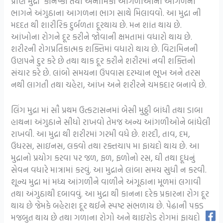
પ્રાણ મુદ્રા કનિષ્કા તથા અનામિકા આંગળીઓના આગળના
ભાગને અંગુઠાના આગળના ભાગ સાથે મિલાવવો. આ મુદ્રા ની
મદદત થી શારીરિક દુર્બળતા દૂરથાય છે. મન શાંત થાય છે.
આંખોના રોગને દૂર કરીને જોવાની ક્ષમતામાં વધારો થાય છે.
શરીરની રોગપ્રતિકાત્મક શક્તિમાં વધારો થાય છે. વિટામિનની
ઉણપને દુર કરે છે તથા થાક દૂર કરીને શરીરમાં નવી શક્તિનો
સંચાર કરે છે. લાંબો સમયના ઉપવાસ દરમ્યાન ભૂખ અને તરસ
નથી લાગતી તથા ચહેરા, આંખ અને શરીરને ચમકદાર બનાવે છે.
લિંગ મુદ્રા માં સૌ પ્રથમ ઉત્કટાસનમાં બેસી મુઠ્ઠી બાંધી તથા ડાબા
હાથના અંગુઠાને સીધો રાખવો તેમજ અન્ય આંગળીઓને બાંધેલી
રાખવી. આ મુદ્રા થી શરીરમાં ગરમી વધે છે. શરદી, તાવ, દમ,
ઉધરસ, સાઇનસ, લકવો તથા રક્તચાપ મા ફાયદો થાય છે. આ
મુદ્રાનો પ્રયોગ કરવા પર જળ, ફળ, ફળોનો રસ, ઘી તથા દૂધનું
સેવન વધારે માત્રામાં કરવું. આ મુદ્રાને લાંબા સમય સુધી ન કરવી.
શૂન્ય મુદ્રા માં મધ્ય આંગળીને વાળીને અંગૂઠાના મૂળમાં લગાવી
તથા અંગુઠાથી દબાવવું. આ મુદ્રા થી કાનના દરેક પ્રકારના રોગ દૂર
થાય છે જેમકે બહેરાશ દૂર થઈને સ્પષ્ટ સંભળાય છે. પેઢાની પકડ
મજબુત થાય છે તથા ગળાના રોગો અને થાઇરોડ રોગમાં ફાયદો