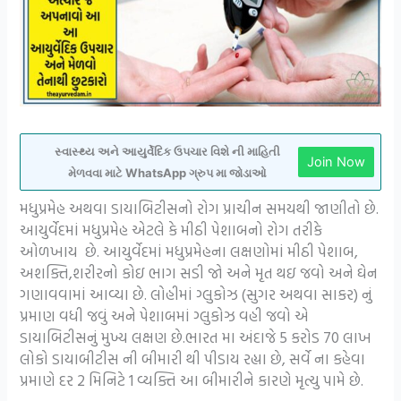
સ્વાસ્થ્ય અને આયુર્વેદિક ઉપચાર વિશે ની માહિતી
Join Now
મેળવવા માટે WhatsApp ગ્રુપ મા જોડાઓ
મધુપ્રમેહ અથવા ડાયાબિટીસનો રોગ પ્રાચીન સમયથી જાણીતો છે.
આયુર્વેદમાં મધુપ્રમેહ એટલે કે મીઠી પેશાબનો રોગ તરીકે
ઓળખાય છે. આયુર્વેદમાં મધુપ્રમેહના લક્ષણોમાં મીઠી પેશાબ,
અશક્તિ,શરીરનો કોઇ ભાગ સડી જો અને મૃત થઇ જવો અને ઘેન
ગણાવવામાં આવ્યા છે. લોહીમાં ગ્લુકોઝ (સુગર અથવા સાકર) નું
પ્રમાણ વધી જવું અને પેશાબમાં ગ્લુકોઝ વહી જવો એ
ડાયાબિટીસનું મુખ્ય લક્ષણ છે.ભારત મા અંદાજે 5 કરોડ 70 લાખ
લોકો ડાયાબીટીસ ની બીમારી થી પીડાય રહ્યા છે, સર્વે ના કહેવા
પ્રમાણે દર 2 મિનિટે 1 વ્યક્તિ આ બીમારીને કારણે મૃત્યુ પામે છે.