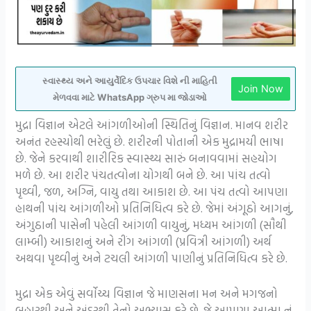
સ્વાસ્થ્ય અને આયુર્વેદિક ઉપચાર વિશે ની માહિતી
Join Now
મેળવવા માટે WhatsApp ગ્રુપ મા જોડાઓ
મુદ્રા વિજ્ઞાન એટલે આંગળીઓની સ્થિતિનું વિજ્ઞાન. માનવ શરીર
અનંત રહસ્યોથી ભરેલું છે. શરીરની પોતાની એક મુદ્રામયી ભાષા
છે. જેને કરવાથી શારીરિક સ્વાસ્થ્ય સારું બનાવવામાં સહયોગ
મળે છે. આ શરીર પંચતત્વોના યોગથી બને છે. આ પાંચ તત્વો
પૃથ્વી, જળ, અગ્નિ, વાયુ તથા આકાશ છે. આ પંચ તત્વો આપણા
હાથની પાંચ આંગળીઓ પ્રતિનિધિત્વ કરે છે. જેમાં અંગૂઠો આગનું,
અંગુઠાની પાસેની પહેલી આંગળી વાયુનું, મધ્યમ આંગળી (સૌથી
લામ્બી) આકાશનું અને રીંગ આંગળી (પ્રવિત્રી આંગળી) અર્થ
અથવા પૃથ્વીનું અને ટચલી આંગળી પાણીનું પ્રતિનિધિત્વ કરે છે.
મુદ્રા એક એવું સર્વોચ્ચ વિજ્ઞાન જે માણસના મન અને મગજનો
બહારથી અને અંદરથી તેનો અભ્યાસ કરે છે. જે આપણા આત્મા નું