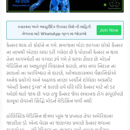
સ્વાસ્થ્ય અને આયુર્વેદિક ઉપચાર વિશે ની માહિતી
Join Now
મેળવવા માટે WhatsApp ગ્રુપ મા જોડાઓ
કેન્સર થાય તો કોઈને ન ગમે. સમાજના મોટા ભાગના લોકો કૅન્સર
ના નામથી એટલા બધા ડરી ગયેલા છે કે પોતાની કેન્સર ન થાય
તેના અગમચેતી ના પગલા રૂપે ગમે તે કરવા તૈયાર છે. મોડર્ન
મેડિસિન ના અભૂતપૂર્વ વિકાસને કારણે, નવા નવા નિદાન ના
સાધનો ના આવિષ્કાર ને કારણે, ઔષધશાસ્ત્રમાં વૈજ્ઞાનિકોએ
અનેક પ્રયોગો અને અઢળક નાણાં ખર્ચીને શોધેલા અકસીર
‘એન્ટી કેન્સર ડ્રગ્સ” ને કારણે હવે ધીરે ધીરે કેન્સર માટે નો ડર
ઓછો થતો જાય છે. પણ હજુ કૅન્સર જેવા ભયાનક રોગ સંપૂર્ણપણે
કાબૂમાં લેવાની સિદ્ધિ મોડર્ન મેડિસિન મળી નથી.
હોલિસ્ટિક મેડિસિન ક્ષેત્રમાં ખૂબ જ પ્રખ્યાત તેવા અમેરિકાના
જાણીતા ડો. એન્ડ વેલ્સ ના જણાવ્યા પ્રમાણે કેન્સર થવાના
કારણો માં ‘ફ્રી રેડિકલ’ ના ભરાવા સામે તમારા શરીરમાં