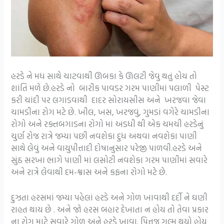
હરડે ને મધ સાથે ચાટવાથી ઊબકા કે ઊલટી જેવુ થતું હોય તો
શાંતિ મળે છે.હરડે નો બારીક પાવડર ગરમ પાણીમાં પલાળી પેસ્ટ
કરી ચાંદી પર લગાડવાથી દાદર સોરાયસીસ અને ખરજવા જેવા
ચામડીના રોગ મટે છે. ખીલ, ખસ, ખરજવું, ગુમડાં વગેરે ચામડીના
રોગો અને રક્તબગાડના રોગો માં અડધી થી એક ચમચી હરડેનું
ચુર્ણ રોજ રાત્રે જમ્યા પછી નવશેકા દુધ અથવા નવશેકા પાણી
સાથે લેવું અને વાયુપીત્તાદી દોષાનુસાર પરેજી પાળવી.હરડે અને
સુંઠ સરખા ભાગે પાણી માં લસોટી નવશેકા ગરમ પાણીમાં સવારે
અને રાત્રે લેવાથી દમ-શ્વાસ અને કફના રોગો મટે છે.
દુઝતા હરસમાં જમ્યા પહેલાં હરડે અને ગોળ ખાવાથી દર્દી ને ઘણી
રાહત થાય છે . અને જો હરસ બહાર દેખાતા ન હોય તો તેવા પ્રકાર
ના રોગ માટે સવારે ગોળ અને હરડે ખાવા. પિત્તજ ગુલ્મ થયો હોય