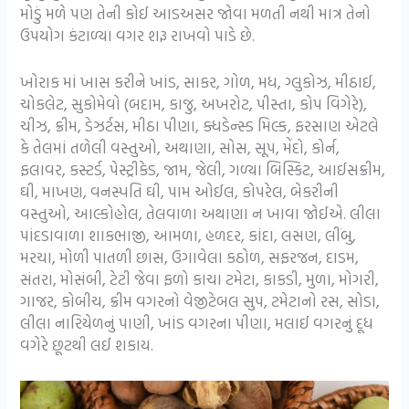
મોડું મળે પણ તેની કોઈ આડઅસર જોવા મળતી નથી માત્ર તેનો
ઉપયોગ કંટાળ્યા વગર શરૂ રાખવો પાડે છે.
ખોરાક માં ખાસ કરીને ખાંડ, સાકર, ગોળ, મધ, ગ્લુકોઝ, મીઠાઈ,
ચોકલેટ, સુકોમેવો (બદામ, કાજુ, અખરોટ, પીસ્તા, કોપ વિગેરે),
ચીઝ, ક્રીમ, ડેઝર્ટસ, મીઠા પીણા, ક્ધડેન્સ્ડ મિલ્ક, ફરસાણ એટલે
કે તેલમાં તળેલી વસ્તુઓ, અથાણા, સોસ, સૂપ, મેંદો, કોર્ન,
ફલાવર, કસ્ટર્ડ, પેસ્ટ્રીકેડ, જામ, જેલી, ગળ્યા બિસ્કિટ, આઈસક્રીમ,
ઘી, માખણ, વનસ્પતિ ઘી, પામ ઓઈલ, કોપરેલ, બેકરીની
વસ્તુઓ, આલ્કોહોલ, તેલવાળા અથાણા ન ખાવા જોઈએ. લીલા
પાંદડાવાળા શાકભાજી, આમળા, હળદર, કાંદા, લસણ, લીંબુ,
મરચા, મોળી પાતળી છાસ, ઉગાવેલા કઠોળ, સફરજન, દાડમ,
સંતરા, મોસંબી, ટેટી જેવા ફળો કાચા ટમેટા, કાકડી, મુળા, મોગરી,
ગાજર, કોબીચ, ક્રીમ વગરનો વેજીટેબલ સુપ, ટમેટાનો રસ, સોડા,
લીલા નારિયેળનું પાણી, ખાંડ વગરના પીણા, મલાઈ વગરનું દૂધ
વગેરે છૂટથી લઈ શકાય.