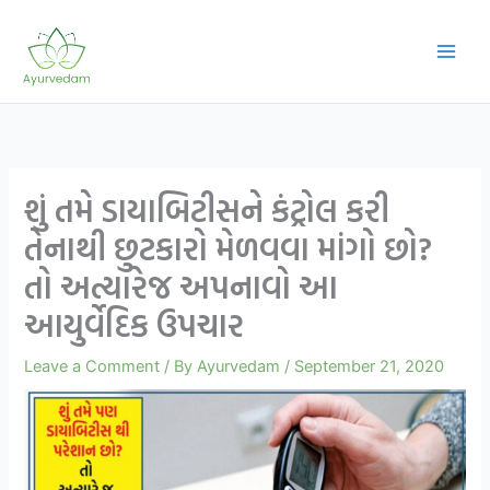
Skip
to
content
શું તમે ડાયાબિટીસને કંટ્રોલ કરી
તેનાથી છુટકારો મેળવવા માંગો છો?
તો અત્યારેજ અપનાવો આ
આયુર્વેદિક ઉપચાર
Leave a Comment
/ By
Ayurvedam
/
September 21, 2020