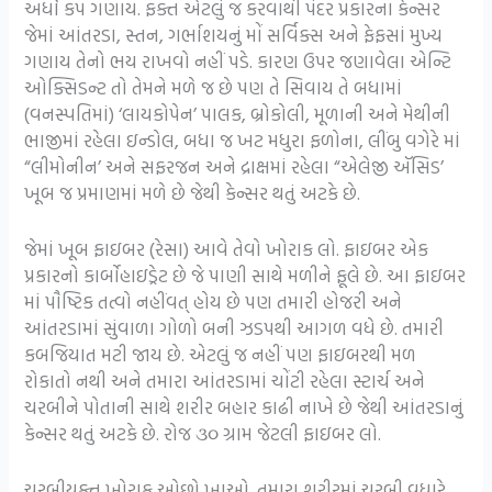
અર્ધો કપ ગણાય. ફક્ત એટલું જ કરવાથી પંદર પ્રકારના કેન્સર
જેમાં આંતરડા, સ્તન, ગર્ભાશયનું મોં સર્વિક્સ અને ફેફસાં મુખ્ય
ગણાય તેનો ભય રાખવો નહીં પડે. કારણ ઉપર જણાવેલા એન્ટિ
ઓક્સિડન્ટ તો તેમને મળે જ છે પણ તે સિવાય તે બધામાં
(વનસ્પતિમાં) ‘લાયકોપેન’ પાલક, બ્રોકોલી, મૂળાની અને મેથીની
ભાજીમાં રહેલા ઇન્ડોલ, બધા જ ખટ મધુરા ફળોના, લીંબુ વગેરે માં
“લીમોનીન’ અને સફરજન અને દ્રાક્ષમાં રહેલા “એલેજી ઍસિડ’
ખૂબ જ પ્રમાણમાં મળે છે જેથી કેન્સર થતું અટકે છે.
જેમાં ખૂબ ફાઇબર (રેસા) આવે તેવો ખોરાક લો. ફાઇબર એક
પ્રકારનો કાર્બોહાઇડ્રેટ છે જે પાણી સાથે મળીને ફૂલે છે. આ ફાઇબર
માં પૌષ્ટિક તત્વો નહીંવત્ હોય છે પણ તમારી હોજરી અને
આંતરડામાં સુંવાળા ગોળો બની ઝડપથી આગળ વધે છે. તમારી
કબજિયાત મટી જાય છે. એટલું જ નહીં પણ ફાઇબરથી મળ
રોકાતો નથી અને તમારા આંતરડામાં ચોંટી રહેલા સ્ટાર્ચ અને
ચરબીને પોતાની સાથે શરીર બહાર કાઢી નાખે છે જેથી આંતરડાનું
કેન્સર થતું અટકે છે. રોજ ૩૦ ગ્રામ જેટલી ફાઇબર લો.
ચરબીયુક્ત ખોરાક ઓછો ખાઓ. તમારા શરીરમાં ચરબી વધારે