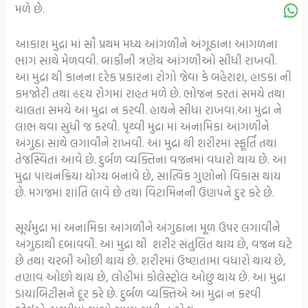
મળે છે.
આકાશ મુદ્રા માં સૌ પ્રથમ મધ્ય આંગળીને અંગૂઠાના આગળના
ભાગ સાથે મેળવવી. બાકીની ત્રણેય આંગળીઓ સીધી રાખવી.
આ મુદ્રા થી કાનના દરેક પ્રકારના રોગો જેવા કે બહેરાશ, હાડકા ની
કમજોરી તથા હૃદય રોગમાં રાહત મળે છે. ભોજન કરતાં સમયે તથા
ચાલતા સમયે આ મુદ્રા ન કરવી. હાથને સીધા રાખવા.આ મુદ્રા ને
લાભ થવા સુધી જ કરવી. પૃથ્વી મુદ્રા માં અનામિકા આંગળીને
અંગુઠા સાથે લગાવીને રાખવી. આ મુદ્રા થી શરીરમાં સ્ફૂર્તિ તથા
તેજસ્વિતા આવે છે. દુર્બળ વ્યક્તિના વજનમાં વધારો થાય છે. આ
મુદ્રા પાચનક્રિયા યોગ્ય બનાવે છે, સાત્વિક ગુણોનો વિકાસ થાય
છે. મગજમાં શાંતિ લાવે છે તથા વિટામિનની ઉણપને દુર કરે છે.
સૂર્યમુદ્રા માં અનામિકા આંગળીને અંગુઠાના મૂળ ઉપર લગાવીને
અંગુઠાથી દબાવવી. આ મુદ્રા થી શરીર સંતુલિત થાય છે, વજન ઘટે
છે તથા ચરબી ઓછી થાય છે. શરીરમાં ઉષ્ણતામા વધારો થાય છે,
તણાવ ઓછો થાય છે, લોહીમાં કોલેસ્ટ્રોલ ઓછું થાય છે. આ મુદ્રા
ડાયાબિટીસને દૂર કરે છે. દુર્બળ વ્યક્તિએ આ મુદ્રા ન કરવી