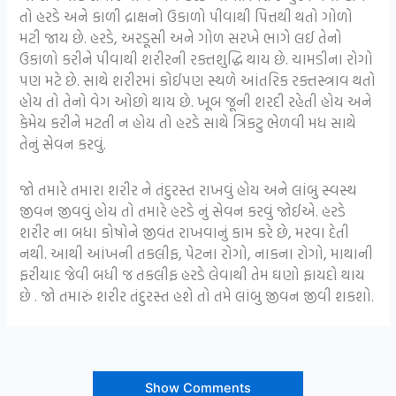
તો હરડે અને કાળી દ્રાક્ષનો ઉકાળો પીવાથી પિત્તથી થતો ગોળો
મટી જાય છે. હરડે, અરડૂસી અને ગોળ સરખે ભાગે લઈ તેનો
ઉકાળો કરીને પીવાથી શરીરની રક્તશુદ્ધિ થાય છે. ચામડીના રોગો
પણ મટે છે. સાથે શરીરમાં કોઈપણ સ્થળે આંતરિક રક્તસ્ત્રાવ થતો
હોય તો તેનો વેગ ઓછો થાય છે. ખૂબ જૂની શરદી રહેતી હોય અને
કેમેય કરીને મટતી ન હોય તો હરડે સાથે ત્રિકટુ ભેળવી મધ સાથે
તેનું સેવન કરવું.
જો તમારે તમારા શરીર ને તંદુરસ્ત રાખવું હોય અને લાંબુ સ્વસ્થ
જીવન જીવવું હોય તો તમારે હરડે નું સેવન કરવું જોઈએ. હરડે
શરીર ના બધા કોષોને જીવંત રાખવાનું કામ કરે છે, મરવા દેતી
નથી. આથી આંખની તકલીફ, પેટના રોગો, નાકના રોગો, માથાની
ફરીયાદ જેવી બધી જ તકલીફ હરડે લેવાથી તેમ ઘણો ફાયદો થાય
છે . જો તમારું શરીર તંદુરસ્ત હશે તો તમે લાંબુ જીવન જીવી શકશો.
Show Comments