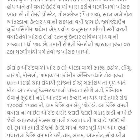
હોય અને તમે વધારે કેલેરીવાળો ખાસ કરીને ચરબીવાળો ખોરાક
ખાતા હો તો તેમને પ્રોસ્ટેટ, ગોલબ્લેડર (પિત્તાશય), સ્તન અને મોટા
આંતરડાના કેન્સર થવાની શક્યતા વધી જાય છે, જ્યોર્જટાઉન
યુનિવર્સિટીમાં થયેલા એક પ્રયોગ અનુસાર ગર્ભવતી સ્ત્રી ચરબી
વધારે તેવો ખોરાક લે તો સ્તનનું કેન્સર ભવિષ્ય માં થવાની
શક્યતા વધી જાય છે. તમારી રોજની કૅલરીની જરૂરતના ફક્ત ૨૦
ટકા ચરબીમાંથી મળે તેવો જ ખોરાક ખાઓ.
ફોલીક ઍસિડવાળો ખોરાક લો. પાંદડા વાળી ભાજી, કઠોળ, લીંબુ,
નારંગી, મોસંબી, જામફળ માં ફૉલીક ઍસિડ વધારે હોય. ફક્ત
૪૦૦ માઇક્રો ગ્રામ લેવાથી (રોજનો ડોઝ) ગર્ભાશય ના મૂળ અને
મોટા આંતરડાનું કેન્સર થવાની શક્યતા રહેશે નહીં. કૅલ્શિયમ
લેવાનું ભૂલશો નહીં. આંતરડાના કેન્સર ના થાય માટે તમારે રોજ
૧૨૦૦થી ૧૫૦૦ મી. ગ્રામ કેલ્શિયમ લેવું જોઈએ. આ કૅલ્શિયમથી
વધારા ના બાઈલ એસિડ શરીર જલદી જલદી બહાર કાઢી નાખે છે
જેથી આંતરડાનું કેન્સર થવાની શક્યતા ઘટી જાય છે. ૫OO મી.
લી. દૂધ માં તમારી રોજની કેલ્શિયમની જરૂર પૂરી થાય આમ છતાં
વધારાના કેલ્શિયમ માટે દહીં, તલ, બદામ, અખરોટ, સોયાબીન