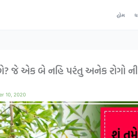
હોમ
ધ
ો? જે એક બે નહિ પરંતુ અનેક રોગો ની
er 10, 2020