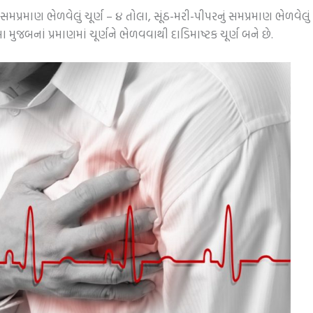
રમાણ ભેળવેલું ચૂર્ણ – ૪ તોલા, સૂંઠ-મરી-પીપરનું સમપ્રમાણ ભેળવેલું ચૂ
આ મુજબનાં પ્રમાણમાં ચૂર્ણને ભેળવવાથી દાડિમાષ્ટક ચૂર્ણ બને છે.