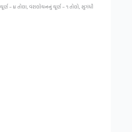
ર્ણ – ૪ તોલા, વંશલોચનનું ચૂર્ણ – ૧ તોલો, સુગંધી