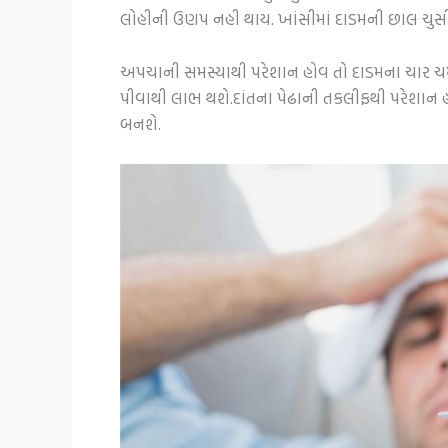
લોહીની ઉણપ નહી થાય. ખાંસીમાં દાડમની છાલ ચુસ
અપચાની સમસ્યાથી પરેશાન હોવ તો દાડમના ચાર ચમચી
પીવાથી લાભ થશે.દાંતના પેઢાની તકલીફથી પરેશાન હ
બનશે.