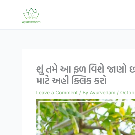
Skip
to
content
શું તમે આ ફળ વિશે જાણો છ
માટે અહી ક્લિક કરો
Leave a Comment
/ By
Ayurvedam
/
Octob