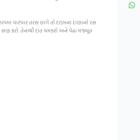
તાવમાં વારંવાર તરસ લાગે તો દાડમના દાણાનો રસ
 સાફ કરો. તેનાથી દાંત ચમકશે અને પેઢા મજબૂત