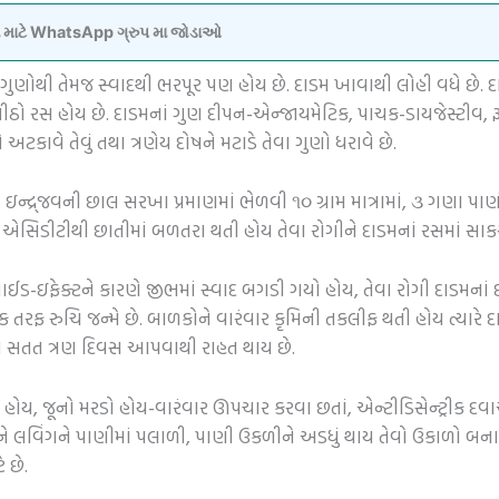
વવા માટે WhatsApp ગ્રુપ મા જોડાઓ
 જ ગુણોથી તેમજ સ્વાદથી ભરપૂર પણ હોય છે. દાડમ ખાવાથી લોહી વધે 
ો રસ હોય છે. દાડમનાં ગુણ દીપન-એન્જાયમેટિક, પાચક-ડાયજેસ્ટીવ, રૂચિકર-
ને અટકાવે તેવું તથા ત્રણેય દોષને મટાડે તેવા ગુણો ધરાવે છે.
ન્દ્ર્જવની છાલ સરખા પ્રમાણમાં ભેળવી ૧૦ ગ્રામ માત્રામાં, ૩ ગણા પાણીમાં
 એસિડીટીથી છાતીમાં બળતરા થતી હોય તેવા રોગીને દાડમનાં રસમાં સા
ડ-ઇફેક્ટને કારણે જીભમાં સ્વાદ બગડી ગયો હોય, તેવા રોગી દાડમનાં દ
તરફ રુચિ જન્મે છે. બાળકોને વારંવાર કૃમિની તકલીફ થતી હોય ત્યારે 
બ સતત ત્રણ દિવસ આપવાથી રાહત થાય છે.
તાં હોય, જૂનો મરડો હોય-વારંવાર ઊપચાર કરવા છતાં, એન્ટીડિસેન્ટ્રીક 
લવિંગને પાણીમાં પલાળી, પાણી ઉકળીને અડધું થાય તેવો ઉકાળો બનાવી
 છે.