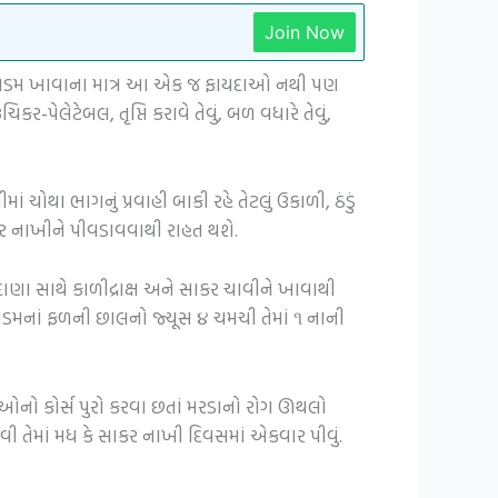
Join Now
છે. દાડમ ખાવાના માત્ર આ એક જ ફાયદાઓ નથી પણ
પેલેટેબલ, તૃપ્તિ કરાવે તેવું, બળ વધારે તેવું,
 ચોથા ભાગનું પ્રવાહી બાકી રહે તેટલું ઉકાળી, ઠંડું
કર નાખીને પીવડાવવાથી રાહત થશે.
ાણા સાથે કાળીદ્રાક્ષ અને સાકર ચાવીને ખાવાથી
દાડમનાં ફળની છાલનો જ્યૂસ ૪ ચમચી તેમાં ૧ નાની
દવાઓનો કોર્સ પુરો કરવા છતાં મરડાનો રોગ ઊથલો
 તેમાં મધ કે સાકર નાખી દિવસમાં એકવાર પીવું.