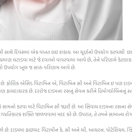
 કે મધની સાથે દિવસમાં એક વખત લઇ શકાય. આ ચૂર્ણનો ઉપયોગ કરવાથી છ
ુ પ્રમાણ ઘટાડવા માટે જે દવાઓ વાપરવામાં આવે છે, તેને પરિણામે કેટલાક 
ણનો ઉપયોગ ખૂબ જ સારું પરિણામ આપે છે.
 છે. ફોલિક એસિડ વિટામિન એ, વિટામિન સી અને વિટામિન ઇ પણ દાડમમાં
ફાયદાકારક છે. દરરોજ દાડમના રસનું સેવન કરીને હિમોગ્લોબિનનું સ્
ગોનો સામનો કરવા માટે વિટામિન સી જરૂરી છે. આ સિવાય દાડમના રસના સે
ગપ્રતિકારક શક્તિ જાળવવામાં મદદ કરે છે. ઉપરાંત, તે તમને સામાન્ય રોગો
 છે. દાડમમાં ફાઇબર. વિટામીન કે, સી અને બી, આયરન, પોટેશિયમ, ઝિંક 