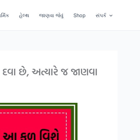
ાર્મિક
હેલ્થ
જાણવા જેવું
Shop
સંપર્ક
 દવા છે, અત્યારે જ જાણવા