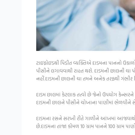
ટાઇફોઇડથી પિડીત વ્યક્તિએ દાડમના પાનનો ઉકાળો 
પીસીને લગાવવાથી રાહત થશે. દાડમની છાલની ચા 
નહીં.દાડમની છાલની ચા તમને અનેક તરફથી ગંભીર
દાડમ છાલમાં કેટલાક તત્વો છે જેનો ઉપયોગ કેન્સરને 
દાડમની છાલને પીસીને ચોખાના પાણીમાં ભેળવીને સેવ
દાડમના રસને સરખી રીતે ગાળીને આંખમાં આંજવાથી
છે.દાડમના તાજા કોમળ 10 ગ્રામ પાનને 100 ગ્રામ 