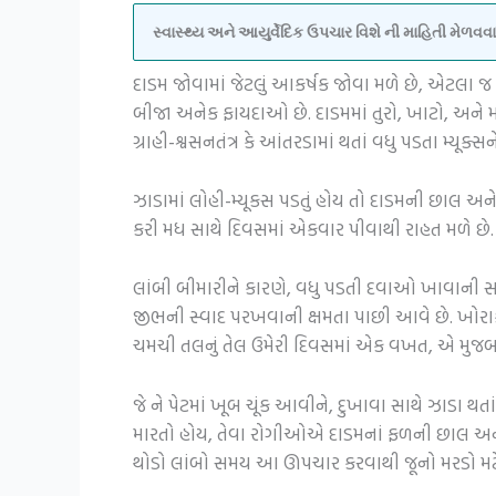
સ્વાસ્થ્ય અને આયુર્વેદિક ઉપચાર વિશે ની માહિતી મેળ
દાડમ જોવામાં જેટલું આકર્ષક જોવા મળે છે, એટલા
બીજા અનેક ફાયદાઓ છે. દાડમમાં તુરો, ખાટો, અને મીઠ
ગ્રાહી-શ્વસનતંત્ર કે આંતરડામાં થતાં વધુ પડતા મ્યૂક્સ
ઝાડામાં લોહી-મ્યૂકસ પડતું હોય તો દાડમની છાલ અને ઇ
કરી મધ સાથે દિવસમાં એકવાર પીવાથી રાહત મળે છે.
લાંબી બીમારીને કારણે, વધુ પડતી દવાઓ ખાવાની સાઈ
જીભની સ્વાદ પરખવાની ક્ષમતા પાછી આવે છે. ખોરાક 
ચમચી તલનું તેલ ઉમેરી દિવસમાં એક વખત, એ મુજ
જે ને પેટમાં ખૂબ ચૂંક આવીને, દુખાવા સાથે ઝાડા થ
મારતો હોય, તેવા રોગીઓએ દાડમનાં ફળની છાલ અને 
થોડો લાંબો સમય આ ઊપચાર કરવાથી જૂનો મરડો મટે