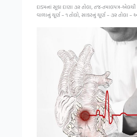
દાડમનાં સૂકા દાણા ૩૨ તોલા, તજ-તમાલપત્ર-એલચી સમપ્
વાળાનું ચૂર્ણ – ૧ તોલો, સાકરનું ચૂર્ણ – ૩૨ તોલા – 