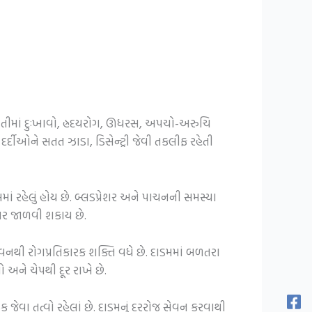
ાતીમાં દુઃખાવો, હ્રદયરોગ, ઊધરસ, અપચો-અરુચિ
દર્દીઓને સતત ઝાડા, ડિસેન્ટ્રી જેવી તકલીફ રહેતી
 રહેલું હોય છે. બ્લડપ્રેશર અને પાચનની સમસ્યા
તર જાળવી શકાય છે.
વનથી રોગપ્રતિકારક શક્તિ વધે છે. દાડમમાં બળતરા
 અને ચેપથી દૂર રાખે છે.
જેવા તત્વો રહેલાં છે. દાડમનું દરરોજ સેવન કરવાથી