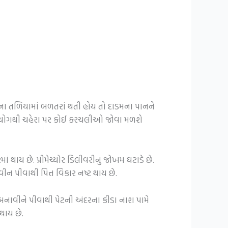
ના તળિયામાં બળતરાં થતી હોય તો દાડમના પાનને
ઉપયોગથી ચહેરા પર કોઈ કરચલીઓ જોવા મળશે
થાય છે. પ્રીમેચ્યોર ડિલીવરીનું જોખમ ઘટાડે છે.
ન પીવાથી પિત્ત વિકાર નષ્ટ થાય છે.
નાવીને પીવાથી પેટની અંદરના કીડા નાશ પામે
થાય છે.