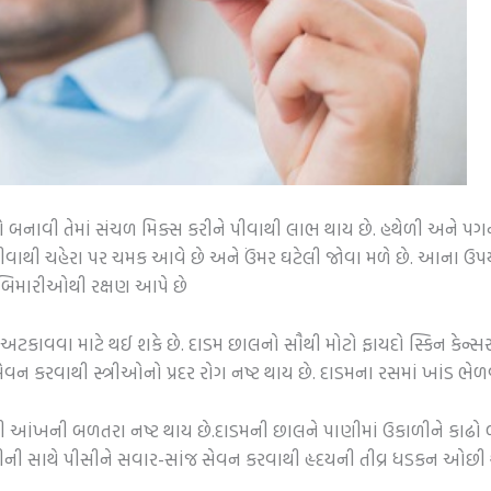
બનાવી તેમાં સંચળ મિક્સ કરીને પીવાથી લાભ થાય છે. હથેળી અને પગ
પીવાથી ચહેરા પર ચમક આવે છે અને ઉંમર ઘટેલી જોવા મળે છે. આના 
 બિમારીઓથી રક્ષણ આપે છે
અટકાવવા માટે થઈ શકે છે. દાડમ છાલનો સૌથી મોટો ફાયદો સ્કિન કેન્સરમાં 
ન કરવાથી સ્ત્રીઓનો પ્રદર રોગ નષ્ટ થાય છે. દાડમના રસમાં ખાંડ ભેળવી
 આંખની બળતરા નષ્ટ થાય છે.દાડમની છાલને પાણીમાં ઉકાળીને કાઢો બ
પાણીની સાથે પીસીને સવાર-સાંજ સેવન કરવાથી હૃદયની તીવ્ર ધડકન ઓછી 