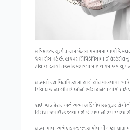
દાડિમાષ્ટક ચૂર્ણ ૫ ગ્રામ જેટલા પ્રમાણમાં પાણી
જેવા રોગ મટે છે. હાયપર લિપિડેમિયામાં કોલેસ્ટેરોલન
હોય છે. આવી તકલીફ મટાડવા માટે દાડિમાષ્ટક ચૂર્
દાડમનો રસ વિટામિન્સનો સારો સ્રોત માનવામાં આવે
સિવાય અન્ય બીમારીઓનો ભોગ બનેલા લોકો માટે પણ 
હાઈ બ્લડ પ્રેશર અને અન્ય કાર્ડિયોવાસ્ક્યુલર રો
વિરોધી કમ્પાઉન્ડ જોવા મળે છે. દાડમનો રસ સ્વસ્થ રો
દાડમ ખાવા અને દાડમનું જ્યુસ પીવાથી ઘણાં લાભ મળે