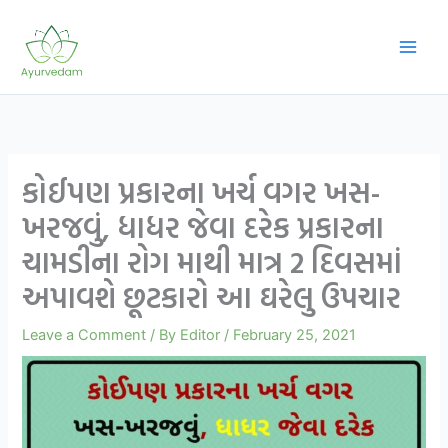
Skip
to
content
કોઈપણ પ્રકારના ખર્ચ વગર ખસ-
ખરજવું, ધાધર જેવા દરેક પ્રકારના
ચામડીના રોગ માથી માત્ર 2 દિવસમાં
અપાવશે છૂટકારો આ ઘરેલુ ઉપચાર
Leave a Comment
/ By
Editor
/
February 25, 2021