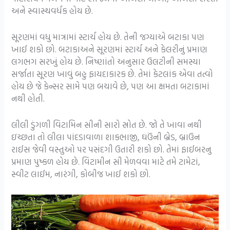
અને સ્વાસ્થવર્ધક હોય છે.
સૂરણમાં વધુ માત્રામાં સ્ટાર્ચ હોય છે. તેની જગ્યાએ બટાકા પણ
ખાઈ શકો છો. બટાકાઅને સૂરણમાં સ્ટાર્ચ અને કેલરીનું પ્રમાણ
લગભગ સરખું હોય છે. નિષ્ણાંતો અનુસાર ઉલટીની સમસ્યા
સર્જાતા સૂરણ ખાવું બહુ ફાયદાકારક છે. તેમાં કેટલાંક એવા તત્વો
હોય છે જે કેન્સર સામે પણ બચાવે છે, પણ આ ક્ષમતા બટાકામાં
નથી હોતી.
લીલી ડુંગળી વિટામિન સીની સારો સ્રોત છે. જો તે ખાવા નથી
ઇચ્છતા તો લીલા પાંદડાવાળા શાકભાજી, ઘઉંની બ્રેડ, બ્રાઉન
રાઈસ જેવી વસ્તુઓ પર પસંદગી ઉતારી શકો છો. તેમાં ફાઈબરનુ
પ્રમાણ પુષ્કળ હોય છે. વિટામીન સી મેળવવા માટે તમે ટામેટાં,
સ્વીટ લાઈમ, નારંગી, કોબીજ ખાઈ શકો છો.