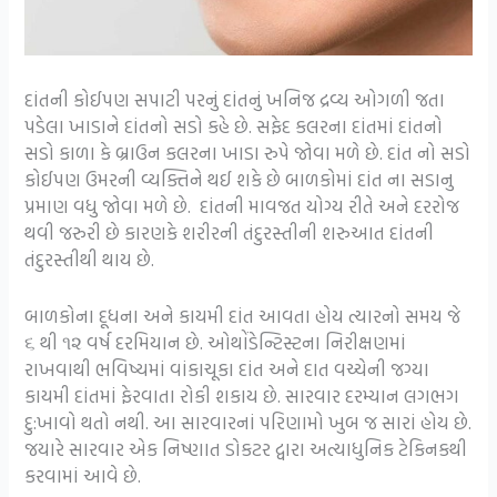
દાંતની કોઈપણ સપાટી પરનું દાંતનું ખનિજ દ્રવ્ય ઓગળી જતા
પડેલા ખાડાને દાંતનો સડો કહે છે. સફેદ કલરના દાંતમાં દાંતનો
સડો કાળા કે બ્રાઉન કલરના ખાડા રુપે જોવા મળે છે. દાંત નો સડો
કોઈપણ ઉમરની વ્યક્તિને થઈ શકે છે બાળકોમાં દાંત ના સડાનુ
પ્રમાણ વધુ જોવા મળે છે. દાંતની માવજત યોગ્ય રીતે અને દરરોજ
થવી જરુરી છે કારણકે શરીરની તંદુરસ્તીની શરુઆત દાંતની
તંદુરસ્તીથી થાય છે.
બાળકોના દૂધના અને કાયમી દાંત આવતા હોય ત્યારનો સમય જે
૬ થી ૧૨ વર્ષ દરમિયાન છે. ઓથોંડેન્ટિસ્ટના નિરીક્ષણમાં
રાખવાથી ભવિષ્યમાં વાંકાચૂકા દાંત અને દાત વચ્ચેની જગ્યા
કાયમી દાંતમાં ફેરવાતા રોકી શકાય છે. સારવાર દરમ્યાન લગભગ
દુ:ખાવો થતો નથી. આ સારવારનાં પરિણામો ખુબ જ સારાં હોય છે.
જયારે સારવાર એક નિષ્ણાત ડોકટર દ્વારા અત્યાધુનિક ટેકિનકથી
કરવામાં આવે છે.