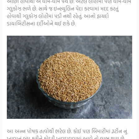
ઓછો હોવાથી એ ધીમે-ધીમે પચે છે. એટલે લોહીમાં પણ ધીમે-ધીમે
ગ્લુકોઝ ભળે છે. સાથે જ ઇન્સ્યુલિન પેદા કરવામાં મદદ કરતું
હોવાથી ગ્લુકોઝ લોહીમાં પડી નથી રહેતું. આનો ફાયદો
ડાયાબિટીસના દર્દીઓને થઈ શકે છે.
આ અન્ન પોષક તત્વોથી ભરેલ છે. કોઈ પણ બિમારીમાં રૂટીન નું
ખાવાનું બંધ કરીને કોદરી ખવડાવવામાં આવે તો લાભ થાય છે.