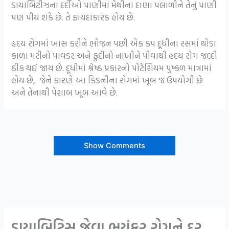
ડાયાબિટીઝના દર્દીઓ પાણીમાં મેથીના દાણા પલાળીને તેનું પાણી
પણ પીય શકે છે. તે ફાયદાકારક હોય છે.
હૃદય રોગમાં ખાસ કરીને ભોજન પછી એક કપ દૂધીના રસમાં થોડા
કાળા મરીનો પાવડર અને ફુદીનો નાખીને પીવાથી હ્રદય રોગ જલ્દી
ઠીક થઈ જાય છે. દૂધીમાં શ્રેષ્ઠ પ્રકારનો પોટેશિયમ પુષ્કળ માત્રામાં
હોય છે, જેને કારણે આ કિડનીના રોગમાં ખૂબ જ ઉપયોગી છે
અને તેનાથી પેશાબ ખૂબ આવે છે.
Show Comments
ડાયાબિટિસ જેવા ભયંકર રોગને દૂર