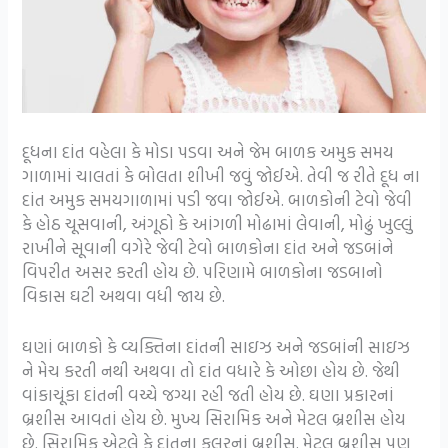
દૂધના દાંત વહેલા કે મોડા પડવા અને જેમ બાળક અમુક સમય
ગાળામાં ચાલતાં કે બોલતા શીખી જવું જોઈએ. તેવી જ રીતે દૂધ ના
દાંત અમુક સમયગાળામાં પડી જવા જોઈએ. બાળકોની ટેવો જેવી
કે હોઠ ચૂસવાની, અંગૂઠો કે આંગળી મોઢામાં લેવાની, મોઢું ખુલ્લું
રાખીને સૂવાની વગેરે જેવી ટેવો બાળકોના દાંત અને જડબાંને
વિપરીત અસર કરતી હોય છે. પરિણામે બાળકોના જડબાનો
વિકાસ ઘટી અથવા વધી જાય છે.
ઘણાં બાળકો કે વ્યક્તિના દાંતની સાઇઝ અને જડબાંની સાઇઝ
ને મેચ કરતી નથી અથવા તો દાંત વધારે કે ઓછા હોય છે. જેથી
વાંકાચૂંકા દાંતની વચ્ચે જગ્યા રહી જતી હોય છે. ઘણા પ્રકારનાં
બ્રશીસ આવતાં હોય છે. મુખ્ય સિરામિક અને મેટલ બ્રશીસ હોય
છે. સિરામિક એટલે કે દાંતના કલરનાં બ્રશીસ. મેટલ બ્રશીસ પણ