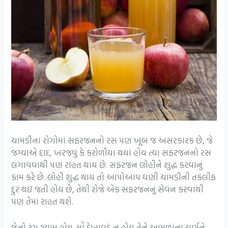
ચામડીના રોગોમાં સફરજનનો રસ પણ ખૂબ જ અસરકારક છે, જે
જગ્યાએ દાદ, ખરજવું કે કરોળીયા થયાં હોય ત્યાં સફરજનનો રસ
લગાવવાથી પણ રાહત થાય છે. સફરજન લોહીને શુદ્ધ કરવાનું
કામ કરે છે. લોહી શુદ્ધ થાય તો આપોઆપ ઘણી ચામડીની તકલીફ
દુર થઇ જતી હોય છે, તેથી રોજે એક સફરજનનું સેવન કરવાથી
પણ તેમાં રાહત થશે.
જેનો રંગ શ્યામ હોય, મોં દેખાવડું ન હોય તેને આમળાંના ચૂર્ણને