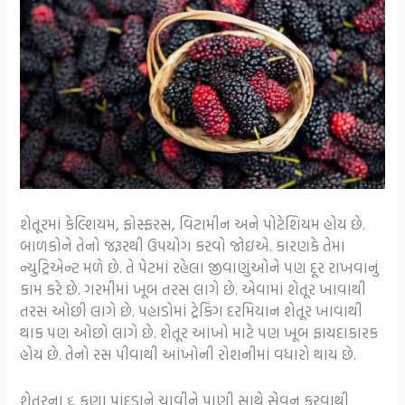
શેતૂરમાં કેલ્શિયમ, ફોસ્ફરસ, વિટામીન અને પોટેશિયમ હોય છે.
બાળકોને તેનો જરૂરથી ઉપયોગ કરવો જોઇએ. કારણકે તેમા
ન્યુટ્રિએન્ટ મળે છે. તે પેટમાં રહેલા જીવાણુંઓને પણ દૂર રાખવાનું
કામ કરે છે. ગરમીમાં ખૂબ તરસ લાગે છે. એવામાં શેતૂર ખાવાથી
તરસ ઓછી લાગે છે. પહાડોમાં ટ્રેકિંગ દરમિયાન શેતૂર ખાવાથી
થાક પણ ઓછો લાગે છે. શેતૂર આંખો માટે પણ ખૂબ ફાયદાકારક
હોય છે. તેનો રસ પીવાથી આંખોની રોશનીમાં વધારો થાય છે.
શેતૂરના ૬ કુણા પાંદડાને ચાવીને પાણી સાથે સેવન કરવાથી