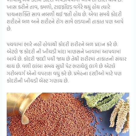
ખાસ કરીને તાવ, કમળો, ટાઇફૉઇડ વગેરે થયું હોય ત્યારે
પાચનશક્તિ સાવ નબળી થઈ જતી હોય છે. એવા સમયે કોદરી
શરીરને બળ અને શરીરને રોગ સામે લડવાની તાકાત પણ આપે
છે.
પચવામાં ભારે નહીં હોવાથી કોદરી શરીરને બળ પ્રદાન કરે છે.
એટલે જ કોદરી ની ખીચડી માંદા માણસને ખાવામાં આપવામાં
આવે છે. કોદરી જલ્દી પચી જાય છે તેથી શરીરમાં તાકાતનો સંચાર
થાય છે. વળી લાંબા સમય સુધી પેટ ભરાયેલું લાગે છે એટલે
ગરીબવર્ગ એનો વપરાશ વધું કરે છે. પ્રમેહના દરદીઓ માટે પણ
કોદરીની ખીચડી બેસ્ટ ગણાય છે.