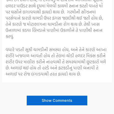
હળદર પાઉડર સાથે દૂધમાં મેળવી કાયમી સ્નાન કરતી વખતે મોં
પર ઘસીને લગાવવાથી ફાયદો થાય છે. ગરમીની સીઝનમાં
પરસેવાને કારણે ચામડી ઉપર ફંગસ જલદીથી થઈ જતી હોય છે,
તેને કારણે જ મોટાભાગના ચામડીના રોગ થાય છે. તેથી ખાસ
ઉનાળામાં કડવા લિમડાને પાણીમાં ઉકાળીને તે પાણીથી સ્નાન
કરવું.
વધારે પડતી સુકી ચામડીની સમસ્યા હોય, અને તેને કારણે આખા
શરીરે ખંજવાળ આવતી હોય તો તેલમાં થોડી હળદર મિક્સ કરીને
શરીર ઉપર માલીશ કરીને નાહવાથી તે સમસ્યામાંથી છુટકારો મળે
છે. અળાઈ થઈ હોય તો હરડે અને ફટકડીનું પાણી બનાવી તે
અળાઈ પર રોજ લગાડવાથી તરત ફાયદો થાય છે.
Show Comments