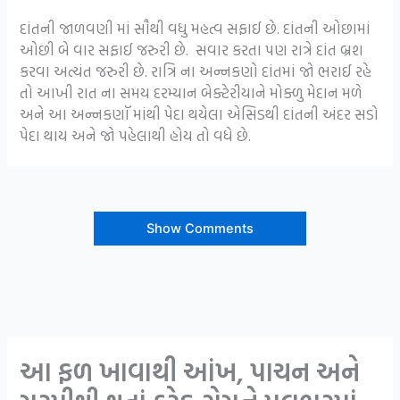
દાંતની જાળવણી માં સૌથી વધુ મહત્વ સફાઈ છે. દાંતની ઓછામાં
ઓછી બે વાર સફાઈ જરુરી છે. સવાર કરતા પણ રાત્રે દાંત બ્રશ
કરવા અત્યંત જરુરી છે. રાત્રિ ના અન્નકણો દાંતમાં જો ભરાઈ રહે
તો આખી રાત ના સમય દરમ્યાન બેક્ટેરીયાને મોક્ળુ મેદાન મળે
અને આ અન્નકણૉ માંથી પેદા થયેલા એસિડથી દાંતની અંદર સડો
પેદા થાય અને જો પહેલાથી હોય તો વધે છે.
Show Comments
આ ફળ ખાવાથી આંખ, પાચન અને