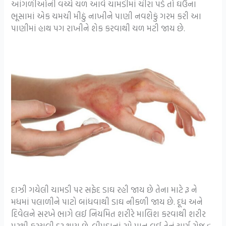
આંગળીઓની વચ્ચે ચળ આવે ચામડીમાં ચીરા પડે તો ઘઉંના
ભૂસામાં એક ચમચી મીઠું નાખીને પાણી નવશેકું ગરમ કરી આ
પાણીમાં હાથ પગ રાખીને શેક કરવાથી ચળ મટી જાય છે.
દાઝી ગયેલી ચામડી પર સફેદ ડાઘ રહી જાય છે તેના માટે રૂ ને
મધમાં પલાળીને પાટો બાંધવાથી ડાઘ નીકળી જાય છે. દૂધ અને
દિવેલને સરખે ભાગે લઈ નિયમિત શરીરે માલિશ કરવાથી શરીર
પરથી કરચલી દૂર થાય છે. લીમડાનાં સો પાન લઈ તેનું ચૂર્ણ રોજ ૬