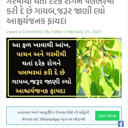
ગરમીથી થતાં દરેક રોગને પલભરમાં
કરી દે છે ગાયબ,જરૂર જાણી લ્યો
આશ્ચર્યજનક ફાયદા
Leave a Comment
/ By
Editor
/
February 25, 2021
સ્વાસ્થ્ય અને આયુર્વેદિક ઉપચાર વિશે ની માહિતી
Join Now
મેળવવા માટે WhatsApp ગ્રુપ મા જોડાઓ