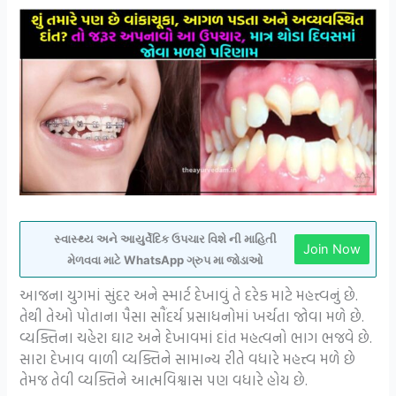
સ્વાસ્થ્ય અને આયુર્વેદિક ઉપચાર વિશે ની માહિતી
Join Now
મેળવવા માટે WhatsApp ગ્રુપ મા જોડાઓ
આજના યુગમાં સુંદર અને સ્માર્ટ દેખાવું તે દરેક માટે મહત્ત્વનું છે.
તેથી તેઓ પોતાના પૈસા સૌંદર્ય પ્રસાધનોમાં ખર્ચતા જોવા મળે છે.
વ્યક્તિના ચહેરા ઘાટ અને દેખાવમાં દાંત મહત્વનો ભાગ ભજવે છે.
સારા દેખાવ વાળી વ્યક્તિને સામાન્ય રીતે વધારે મહત્ત્વ મળે છે
તેમજ તેવી વ્યક્તિને આત્મવિશ્વાસ પણ વધારે હોય છે.