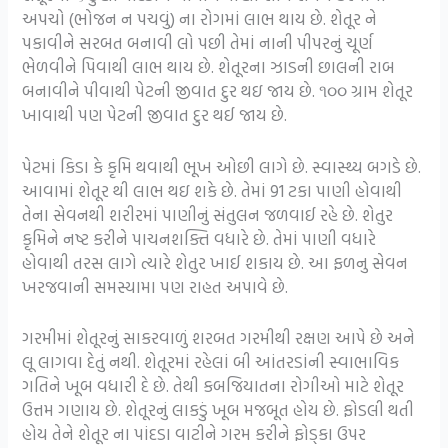
અપચો (ભોજન ન પચવું) ના રોગમાં લાભ થાય છે. શેતૂર ને
પકાવીને સરબત બનાવી લો પછી તેમાં નાની પીપરનું ચૂર્ણ
ભેળવીને પિવાથી લાભ થાય છે. શેતૂરના ઝાડની છાલની રાબ
બનાવીને પીવાથી પેટની જીવાત દુર થઇ જાય છે. ૧૦૦ ગ્રામ શેતૂર
ખાવાથી પણ પેટની જીવાત દુર થઈ જાય છે.
પેટમાં કિડા કે કૃમિ થવાથી ભૂખ ઓછી લાગે છે. સ્વાસ્થ્ય બગડે છે.
આવામાં શેતૂર થી લાભ થઇ શકે છે. તેમાં 91 ટકા પાણી હોવાથી
તેના સેવનથી શરીરમાં પાણીનું સંતુલન જળવાઈ રહે છે. શેતુર
કૃમિને નષ્ટ કરીને પાચનશક્તિ વધારે છે. તેમાં પાણી વધારે
હોવાથી તરસ લાગે ત્યારે શેતુર ખાઈ શકાય છે. આ ફળનુ સેવન
ખરજવાની સમસ્યામા પણ રાહત અપાવે છે.
ગરમીમાં શેતૂરનું સાકરવાળું શરબત ગરમીથી રક્ષણ આપે છે અને
લૂ લાગવા દેતું નથી. શેતૂરમાં રહેલાં બી આંતરડાંની સ્વાભાવિક
ગતિને ખૂબ વધારી દે છે. તેથી કબજિયાતના રોગીઓ માટે શેતૂર
ઉત્તમ ગણાય છે. શેતૂરનું લાકડું ખૂબ મજબૂત હોય છે. ફોડલી થતી
હોય તેને શેતૂર ના પાંદડા વાટીને ગરમ કરીને ફોડ્કા ઉપર