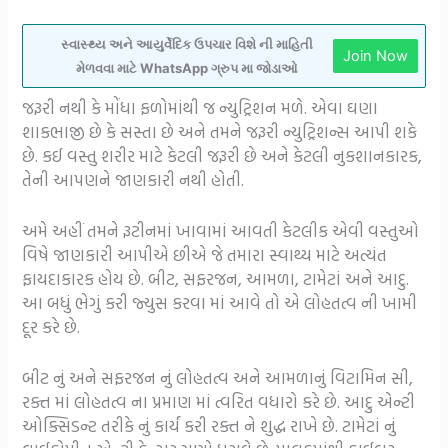
સ્વાસ્થ્ય અને આયુર્વેદિક ઉપચાર વિશે ની માહિતી
Join Now
મેળવવા માટે WhatsApp ગ્રુપ મા જોડાઓ
જરૂરી નથી કે મોંધા ફળોમાંથી જ ન્યુટ્રિશન મળે. એવા ઘણા
શાકભાજી છે કે સસ્તા છે અને તમને જરૂરી ન્યુટ્રિશન્સ આપી શકે
છે. કઈ વસ્તુ શરીર માટે કેટલી જરૂરી છે અને કેટલી નુકશાનકારક,
તેની આપણને જાણકારી નથી હોતી.
અમે અહીં તમને રૂટીનમાં ખાવામાં આવતી કેટલીક એવી વસ્તુઓ
વિષે જાણકારી આપીએ છીએ જે તમારા સ્વાથ્ય માટે અત્યંત
ફાયદાકારક હોય છે. બીટ, સફરજન, આમળા, ટામેટાં અને આદુ.
આ બધું ભેગું કરી જ્યુસ કરવા માં આવે તો એ લોહતત્વ ની ખામી
દૂર કરે છે.
બીટ નું અને સફરજન નું લોહતત્વ અને આમળાનું વિટામિન સી,
રક્ત માં લોહતત્વ ના પ્રમાણ માં ત્વરિત વધારો કરે છે. આદુ એન્ટી
ઓક્સિડન્ટ તરીકે નું કાર્ય કરી રક્ત ને શુદ્ધ રાખે છે. ટામેટાં નું