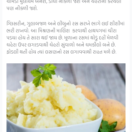
ચામડી મુલાયમ બનશે, ડાધા નીકળી જશે અને ચહેરાની કરચલી
પણ નીકળી જશે.
ગ્લિસરીન, ગુલાબજળ અને લીંબુનો રસ સરખે ભાગે લઈ શીશીમાં
ભરી રાખવો. આ મિશ્રણની માલિશ કરવાથી હાથપગમાં ચીરા
પડયા હોય તે સારા થઈ જાય છે. મૂળાના રસમાં થોડું દહીં મેળવી
ચહેરા ઉપર લગાડવાથી ચેહરો સુંવાળો અને ચમકીલો બને છે.
ફોડલી થતી હોય ત્યાં લસણનો રસ લગાવવાથી રાહત મળે છે.