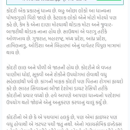
કોદરી એક પ્રકારનું ધાન્ય છે. બહુ ઓછા લોકો આ ધાન્યના
પોષકગુણો વિશે જાણે છે. કેટલાક લોકો એને મોટો મોરયો પણ
કહે છે, કેમ કે એના દાણા મોરયાથી થોડાક મોટા અને જુવાર-
બાજરીથી થોડાક નાના હોય છે. સાઉથમાં એ વરાગુ તરીકે
ઓળખાય છે. ગુજરાત, મહારાષ્ટ્ર, મધ્ય પ્રદેશ, આંધ્ર પ્રદેશ,
તામિલનાડુ, ઓડિશા અને બિહારમાં એનું વાવેતર વિપુલ માત્રામાં
થાય છે.
કોદરી લાલ અને પીળી બે જાતની હોય છે. કોદરીને બે વખત
પાણીમાં ધોઈ, સૂકવી અને શેકીને ઉપયોગમાં લેવાથી વધુ
સહેલાઈથી પચે છે. કાંગની માફક કોદરી પણ પિત્તના રોગમાં ફાયદો
કરે છે. ભારત સિવાયનાં બીજાં દેશોમાં ડાયટ રેસિપી તરીકે
કોદરીનો પ્રચાર વધ્યો છે. હવે આપણે આપણાં ધાન્યનો પરદેશમાં
ઉપયોગ થતો જોઇને એનું અનુકરણ કરવાનું ચાલું કર્યું છે.
કોદરીનો એ છે કે એ પચવામાં હલકું છે, પણ એમાં ફાઇબર પણ
વધુ હોવાથી એ ઝટપટ પચી જતું નથી. એનો ગ્લાયસેમિક ઇન્ડેક્સ