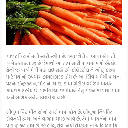
ગાજર વિટામીનનો સારો સ્ત્રોત છે. પરંતુ જો તે ન ખાવા હોય તો
અનેક શાકભાજી છે જેમાંથી આ તત્વ સારી માત્રામાં મળી રહે છે.
તેની જગ્યાએ મેથી પણ લઈ શકો છો. કોલેસ્ટ્રોલ ને ઓછું કરવા
માટે મેથીનો ઉપયોગ ફાયદાકારક હોય છે. આ સિવાય મેથી પાચન,
પેટના ઈન્ફકશન, મોઢાના ચાંદા, ડાયાબિટીઝ વગેરેમાં અત્યંત
ફાયદાકાર હોય છે. ગર્ભાવસ્થા દરમિયાન તેનુ સેવન કરવાથી માતા
અને બાળક બંનેને ફાયદો થાય છે.
લીંબુમાં વિટામીન સીની સારી માત્રા હોય છે. લીંબુના નિયમિત
સેવનથી ત્વચા અને વાળમાં ચમક આવે છે. તેમાં આયર્નની માત્રા
પણ પુષ્કળ હોય છે. જો લીંબુ લેવા નથી ઈચ્છતા તો આંબળામાંથી