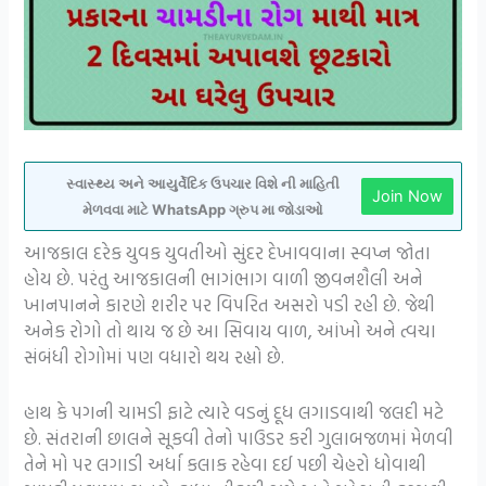
સ્વાસ્થ્ય અને આયુર્વેદિક ઉપચાર વિશે ની માહિતી
Join Now
મેળવવા માટે WhatsApp ગ્રુપ મા જોડાઓ
આજકાલ દરેક યુવક યુવતીઓ સુંદર દેખાવવાના સ્વપ્ન જોતા
હોય છે. પરંતુ આજકાલની ભાગંભાગ વાળી જીવનશૈલી અને
ખાનપાનને કારણે શરીર પર વિપરિત અસરો પડી રહી છે. જેથી
અનેક રોગો તો થાય જ છે આ સિવાય વાળ, આંખો અને ત્વચા
સંબંધી રોગોમાં પણ વધારો થય રહ્યો છે.
હાથ કે પગની ચામડી ફાટે ત્યારે વડનું દૂધ લગાડવાથી જલદી મટે
છે. સંતરાની છાલને સૂકવી તેનો પાઉડર કરી ગુલાબજળમાં મેળવી
તેને મો પર લગાડી અર્ધા કલાક રહેવા દઈ પછી ચેહરો ધોવાથી