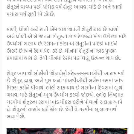
શેતૂરને વાવ્યા પછી પાંચેક વર્ષે શેતૂર આવવા માંડે છે અને ચાળી
પચાસ વર્ષ સુધી એ રહે છે.
કાળી, ધોળી અને રાતી એમ ત્રણ જાતની શેતૂરી થાય છે. કાળી
અને ધોળી એ બે જાતનાં શેતૂરનાં ઝાડ રેશમના કીડા ઉછેરવા માટે
ઉપયોગી ગણાય છે. રેશમના કીડા એ શેતૂરીનાં પાંદડાં ખાઈને
ઊછરે છે અને રેશમ પેદા કરે છે. ચીનમાં શેતૂરીનાં ઝાડ પુષ્કળ
પ્રમાણમાં થાય છે. તેથી ચીનમાં રેશમ પણ ઘણું ઉત્પન્ન થાય છે..
શેતૂર ખાવાથી લોહીથી જોડાયેલી દરેક સમસ્યાઓથી આરામ મળે
છે. શેતૂર, દ્રાક્ષ, અને ગુલાબની પાંખડીઓથી બનેલા રસમાં ખાંડ
મિક્સ કરીને પીવાથી લોહી સાફ થાય છે ગરમીના દિવસમાં લૂ થી
બચવા માટે શેતૂરનો ખૂબ ઉપયોગ કરવો જોઇએ. હર્બલ નિષ્ણાંત
ગરમીમાં શેતૂરના રસમાં ખાંડ મીક્સ કરીને પીવાની સલાહ આપે
છે. શેતૂરની તાસીર ઠંડી હોય છે. જેથી તે ગરમીમાં લૂ લાગવાથી
બચાવે છે.