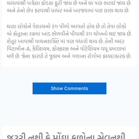
બાંધવાથી પાકેલા ફોડકા ફૂટી જાય છે અને ઘા પણ ભરાઈ જાય છે.
અને તેનો લેપ કરવાથી ધાધર અને ખરજવામાં પણ લાભ થાય છે.
ઘણા લોકોને પેશાબનો રંગ પીળો આવતો હોય છે તો તેવા લોકો
એ સેતુરના રસમાં ખાંડ ભેળવીને પીવાથી રંગ ચોખ્ખો થઇ જાય છે.
શેતૂર ખાવાથી પાચનશક્તિ માં પણ વધારો થાય છે. તેની અંદર
વિટામીન-A, કેલ્શિયમ, ફોસ્ફરસ અને પોટેશિયમ વધૂ પ્રમાણમાં
મળે છે. જેના કારણે તે જુકામ અને ગળાના રોગોમાં ફાયદાકારક છે.
Show Comments
જરૂરી નથી કે મોંઘા ફળોના સેવનથી