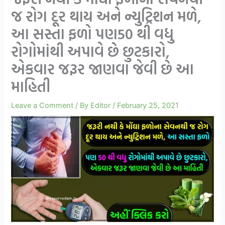
જ રોગ દૂર થાય અને ન્યુટ્રિશન મળે,
આ સસ્તા ફળો પણ50 થી વધુ
રોગોમાંથી અપાવે છે છુટકારો,
એકવાર જરૂર જાણવા જેવી છે આ
માહિતી
Leave a Comment
/ By
Editor
/
February 25, 2021