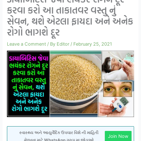
કરવા કરો આ તાકાતવર વસ્તુ નું
સેવન, થશે એટલા ફાયદા અને અનેક
રોગો ભાગશે દૂર
Leave a Comment
/ By
Editor
/
February 25, 2021
સ્વાસ્થ્ય અને આયુર્વેદિક ઉપચાર વિશે ની માહિતી
Join Now
મેળવવા માટે WhatsApp ગ્રુપ મા જોડાઓ