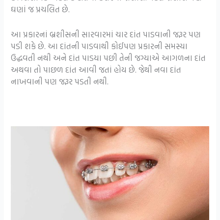
ઘણાં જ પ્રચલિત છે.
આ પ્રકારનાં બ્રશીસની સારવારમાં ચાર દાંત પાડવાની જરૂર પણ
પડી શકે છે. આ દાંતની પાડવાથી કોઈપણ પ્રકારની સમસ્યા
ઉદ્ધવતી નથી અને દાંત પાડયા પછી તેની જગ્યાએ આગળના દાંત
અથવા તો પાછળ દાંત આવી જતાં હોય છે. જેથી નવા દાંત
નાખવાની પણ જરૂર પડતી નથી.