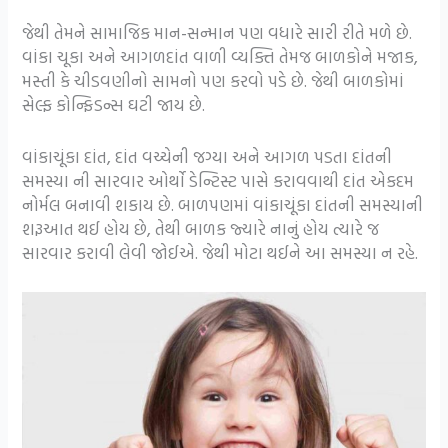
જેથી તેમને સામાજિક માન-સન્માન પણ વધારે સારી રીતે મળે છે.
વાંકા ચૂકા અને આગળદાંત વાળી વ્યક્તિ તેમજ બાળકોને મજાક,
મસ્તી કે ચીડવણીનો સામનો પણ કરવો પડે છે. જેથી બાળકોમાં
સેલ્ફ કોન્ફિડન્સ ઘટી જાય છે.
વાંકાચૂંકા દાંત, દાંત વચ્ચેની જગ્યા અને આગળ પડતા દાંતની
સમસ્યા ની સારવાર ઓર્થો ડેન્ટિસ્ટ પાસે કરાવવાથી દાંત એકદમ
નોર્મલ બનાવી શકાય છે. બાળપણમાં વાંકાચૂંકા દાંતની સમસ્યાની
શરૂઆત થઈ હોય છે, તેથી બાળક જ્યારે નાનું હોય ત્યારે જ
સારવાર કરાવી લેવી જોઈએ. જેથી મોટા થઈને આ સમસ્યા ન રહે.