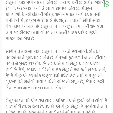
શેતૂરનાં ઝાડ મધ્યમ કદનાં હોય છે. તેના ઝાડની છાલ ઘેરા બદામી
રંગની, ખરબચડી અને ઊભા ચીરાવાળી હોય છે. શેતૂરને
કાંપવાળી કે નદીકાંઠાની ગોરાડુ જમીન માફક આવે છે. કાંપની
જમીનમાં શેતૂર ખૂબ સારી ફાલે છે. શેતૂરના ઝાડને સીધી સોટા
જેવી ડાળીઓ હોય છે. શેતૂર નાં પાન અંજીરનાં પાનની જેમ ત્રણ-
ત્રણ કાંગરીવાળાં તથા લીમડાનાં પાનની માફક ચારે બાજુએ
કાકરવાળાં હોય છે.
સારી રીતે ફાલેલા મોટા શેતૂરનાં પાન અઢી ઇંચ લાંબાં, દોઢ ઇચ
પહોળાં અને ઝૂમખાદાર હોય છે. શેતૂરનાં ફૂલ કદમાં નાનાં, લીલાશ
પડતાં ને ગુચ્છાદાર હોય છે. નર અને માદા શેતૂર અલગ અલગ
ઊગે છે. કેરી, જમરૂખ વગેરેની માફક શેતૂરને ફળ કહી શકાય નહીં,
કેમકે શેતૂર એ કંઈ એક જ ફૂલમાંથી થયેલ ફળ નથી પણ ફૂલના
ગુચ્છામાંથી બનેલો માવા સાથેનો બીજ નો સમૂહ છે, જેમાં બાજરી
જેવા નાના નાના દાણા લાગેલા હોય છે.
શેતૂર અડધા થી એક ઇંચ લાંબાં, ચીકણાં અને દૂરથી જોતાં લીલી કે
લાલ મોટી ઇયળ જેવા દેખાય છે. એ શેતૂર, શેતૂરાં કે તૂવમેવાને નામે
ઓળખાય છે. કાળા અને રાતા શેતૂરને ચોમાસામાં આવે છે.