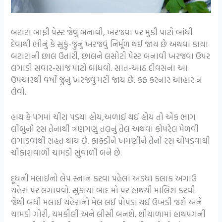
બટાટા બાફી પેસ્ટ જેવું બનાવી, ખરજવા પર મુકી પાટો બાંધી
દેવાથી ભીનું કે સુકું-જુનું ખરજવું નિર્મૂળ થઈ જાય છે અથવા કાચા
બટાટાની છાલ ઉતારી, છાલને લસોટી પેસ્ટ બનાવી ખરજવા ઉપર
લગાડી સવાર-સાંજ પાટો બાંધવો. સાત-આઠ દીવસના આ
ઉપચારથી વર્ષો જુનું ખરજવું મટી જાય છે. કફ કરનાર આહાર ન
લેવો.
હાથ કે પગમાં ચીરા પડયા હોય,અળાઈ થઈ હોય તો એક ભાગ
લીંબુનો રસ તેનાથી ત્રણગણું તલનું તેલ અથવા કોપરેલ મેળવી
લગાડવાથી રાહત થાય છે. કાકડીને ખમણીને તેનો રસ ચોપડવાથી
ચીકાશવાળી ચામડી સુંવાળી બને છે.
દૂધની મલાઈનો લેપ સ્નાન કરવા પહેલાં અડધા કલાક અગાઉ
ચહેરા પર લગાવવો. સુકાયા બાદ મો પર હાથથી માલિશ કરવી.
જેથી બધી મલાઈ ચહેરાનો મેલ લઈ પોપડા થઈ ઉખડી જશે અને
ચામડી ગોરી, ચમકીલી અને લીસી બનશે. શીયાળામાં હાથપગની