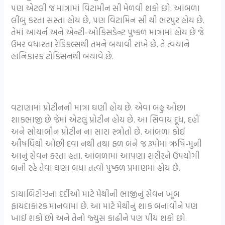
પણ એટલી જ માત્રામાં વિટામીન સી મેળવી શકો છો. આંબળા
લીંબુ કરતા સસ્તા હોય છે, પણ વિટામિન સી થી ભરપુર હોય છે.
તેમાં આયર્ન અને એન્ટી-ઓકિસડેન્ટ પુષ્કળ માત્રામાં હોય છે જે
ઉમર વધારતા રેડિકલ્સથી તમને બચાવી રાખે છે. તે ત્વચાને
હાનિકારક ટોકિસનથી બચાવે છે.
વટાણામાં પ્રોટીનની માત્રા ઘણી હોય છે. એવા બહુ ઓછા
શાકભાજી છે જેમાં એટલું પ્રોટીન હોય છે. આ સિવાય દૂધ, દહીં
અને સોયાબીન પ્રોટીન ના સારા સ્ત્રોતો છે. આંબળા કોઈ
ઔષધિથી ઓછી દવા નથી તથા ફળ બંને જ રૂપોમાં ઋષિ-મુની
આનું સેવન કરતા હતા. આંબળામાં આપણા શરીરને ઉપયોગી
બની રહે તેવા ઘણા બધા તત્વો પુષ્કળ પ્રમાણમાં હોય છે.
ડાયાબિટીઝના દર્દીઓ માટે મેથીની ભાજીનું સેવન ખૂબ
ફાયદાકારક માનવામાં છે. આ માટે મેથીનું શાક બનાવીને પણ
ખાઈ શકો છો અને તેનો જ્યુસ કાઢીને પણ પીય શકો છો.