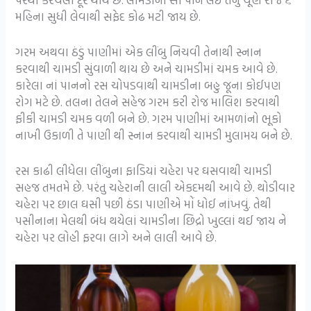
મહિના સુધી લેવાથી સફેદ કોઢ મટી જાય છે.
ગરમ અથવા ઠંડું પાણીમાં એક લીંબુ નિચવી તેનાથી સ્નાન
કરવાથી ચામડી સુંવાળી થાય છે અને ચામડીમાં ચમક આવે છે.
કારેલા નાં પાનનો રસ ચોપડવાથી ચામડીના બહુ જૂના કોઈપણ
રોગ મટે છે. તલના તેલને સહેજ ગરમ કરી રોજ માલિશ કરવાથી
ફીકી ચામડી ચમક વળી બને છે. ગરમ પાણીમાં આમળાંનો ભૂકો
નાખી ઉકાળી તે પાણી થી સ્નાન કરવાથી ચામડી મુલામય બને છે.
રસ કાઢી લીધેલા લીંબુના ફાડિયાં ચહેરા પર ઘસવાથી ચામડી
સહજ તમતમે છે. પરંતુ ચહેરાની લાલી એકદમથી આવે છે. થોડીવાર
ચહેરા પર છાલ ઘસી પછી ઠંડા પાણીએ મોં ધોઈ નાંખવું. તેથી
પસીનાના મેલથી બંધ થયેલાં ચામડીના છિદ્રો ખુલ્લાં થઈ જાય ને
ચહેરા પર લોહી ફરવા લાગે અને લાલી આવે છે.