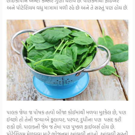
લાઈકોપીન એન્ટી કેન્સર ગુણો ધરાવે છે. પાલકમાંથી ફાઈબર
અને પોટેશિયમ વધુ માત્રામાં મળી રહે છે અને તે સસ્તું પણ હોય છે.
પાલક જેવા જ પોષક તત્વો બીજા કોઈમાંથી મળવા મુશ્કેલ છે, પણ
ઈચ્છો તો તેની જગ્યાએ ફુલાવર, પરવર, દુધીના પણ પસંદ કરી
શકો છો. પાલકની જેમ જ તેમાં પણ પુષ્કળ ફાઈબર્સ હોય છે.
પોટેશિયમ મેળવવા માટે ભોજનમાં આંબલી નાંખો, આંબલી સસ્તી