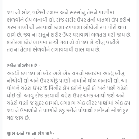
જવ નો લોટ, વાટેલી હળદર અને સરસોનું તેલને પાણીમાં
ભેળવીને લેપ બનાવી લો. રોજ શરીર ઉપર તેનો પાતળો લેપ કરીને
ગરમ પાણી થી ન્હાવાથી કાળા રંગવાળા લોકોનો રંગ ગોરો થવા
લાગે છે. જવ ના સત્તુને શરીર ઉપર ઘસવાથી બળતરા મટી જાય છે.
શરીરના કોઈ ભાગમાં દાઝી ગયા હો તો જવ ને ઝીણું વાટીને
તલના તેલમાં ભેળવીને લગાવવાથી લાભ થાય છે.
સ્ક્રીન પ્રોબ્લેમ માટે :
અડધો કપ જવ નો લોટ અને એક ચમચી મલાઈમાં અડધું લીંબુ
નીચોવી લો અને ઉપર થોડું પાણી નાખીને ઘોળ બનાવી લો. આ
ઘોળને ચહેરા ઉપર 15 મિનીટ લેપ કરીને મૂકી દો અને પછી ચહેરો
ધોઈ લો. આવું રોજ કરવાથી ચહેરા ઉપર ચમક આવી જશે અને
ચહેરો ઘણો જ સુંદર લાગશે. લગભગ એક લીટર પાણીમાં એક કપ
જવ ને ઉકાળીને તે પાણીને ઠંડુ કરીને પીવાથી શરીરનો સોજો દુર
થઇ જાય છે.
શ્વાસ અને દમ ના રોગ માટે :