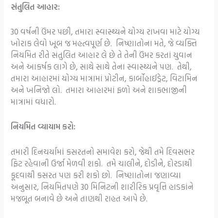
સંતુલિત આહાર:
30 વર્ષની ઉંમર પછી, તમારા સ્વાસ્થ્યને યોગ્ય રાખવા માટે યોગ્ય
ખોરાક લેવો ખૂબ જ મહત્વપૂર્ણ છે. નિષ્ણાતોના મતે, જે વ્યક્તિ
નિયમિત રીતે સંતુલિત આહાર લે છે તે તેની ઉંમર કરતાં યુવાન
અને આકર્ષક લાગે છે, સાથે સાથે તેના સ્વાસ્થ્યને પણ. તેથી,
તમારા આહારમાં યોગ્ય માત્રામાં પ્રોટીન, કાર્બોહાઈડ્રેટ, વિટામિન
અને ખનિજો લો. તમારા આહારમાં ફળો અને શાકભાજીની
માત્રામાં વધારો.
નિયમિત વ્યાયામ કરો:
તમારી દિનચર્યામાં કસરતનો સમાવેશ કરો, જેથી તમે દિવસભર
ફિટ રહેવાની ઉર્જા મેળવી શકો. તમે ચાલીને, દોડીને, દોરડાથી
કૂદવાથી કસરત પણ કરી શકો છો. નિષ્ણાતોના જણાવ્યા
અનુસાર, નિયમિતપણે 30 મિનિટની શારીરિક પ્રવૃત્તિ હાડકાંને
મજબૂત બનાવે છે અને તાણથી રાહત આપે છે.