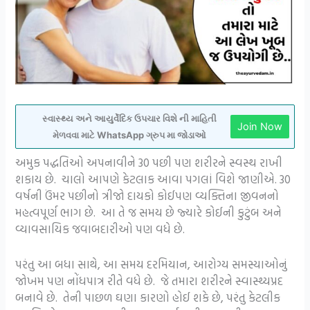
સ્વાસ્થ્ય અને આયુર્વેદિક ઉપચાર વિશે ની માહિતી
Join Now
મેળવવા માટે WhatsApp ગ્રુપ મા જોડાઓ
અમુક પદ્ધતિઓ અપનાવીને 30 પછી પણ શરીરને સ્વસ્થ રાખી
શકાય છે. ચાલો આપણે કેટલાક આવા પગલાં વિશે જાણીએ. 30
વર્ષની ઉંમર પછીનો ત્રીજો દાયકો કોઈપણ વ્યક્તિના જીવનનો
મહત્વપૂર્ણ ભાગ છે. આ તે જ સમય છે જ્યારે કોઈની કુટુંબ અને
વ્યાવસાયિક જવાબદારીઓ પણ વધે છે.
પરંતુ આ બધા સાથે, આ સમય દરમિયાન, આરોગ્ય સમસ્યાઓનું
જોખમ પણ નોંધપાત્ર રીતે વધે છે. જે તમારા શરીરને સ્વાસ્થ્યપ્રદ
બનાવે છે. તેની પાછળ ઘણા કારણો હોઈ શકે છે, પરંતુ કેટલીક