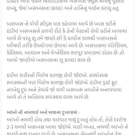
ડૉક્ટર એવા જેકબ થિયોડોરસએ ખસખસ જ્યુસ નામનું પુસ્તક
લખ્યું, જેમાં ખસખસના ફાયદા અને હાનિનું વર્ણન કરાયું હતું.
ખસખસ ને પોપી સીડ્સ પણ કહેવામાં આવે છે ખાસ કરીને
ઠંડીમાં ખસખસને હળવી રીતે કે તેની પેસ્ટની ગ્રેવી કરીને ખાવામાં
આવે છે.પરંતુ શુ તમે જાણો છો કે પ્રાચીન કાળથી ખસખસને
ઔષધી તરીકે ઉપયોગમાં લેવામાં આવે છે. ખસખસમાં પોટેશિયમ,
કેલ્શ્યિમ, આયરન અને મેગ્નેશ્યિમ ભરપૂર પ્રમાણમાં રહેલા છે. તો
આવો જાણીએ ખસખસના શુ ફાયદા થાય છે.
ઠંડીમાં શરીરની વિશેષ કાળજી લેવી જોઈએ. સાથોસાથ
સ્વાસ્થ્યની પણ વિશેષ કાળજી લેવી જોઈએ. ઠંડીમાં ડ્રાઈ ફ્રૂટ
નાંખેલું દૂધ અને તેમાંયે જો વળી ખસખસ નાંખીને બનાવવામાં
આવે તો તે અતિશય સ્વાસ્થય લાભ આપે છે.
આંખો ની નબળાઈ અને માથાના દુખાવામાં :
આંખો નબળી હોય તથા વારંવાર માથું દુઃખતું હોય તો, તેણે દરરોજ
2-3 ચમચી ખસખસ ખાવા જોઈએ. ઘણી વખત, નબળી આંખો ને
કારણે માથું દુખવા લાગે છે. ખસખસના સેવનથી આંખોનું તેજ