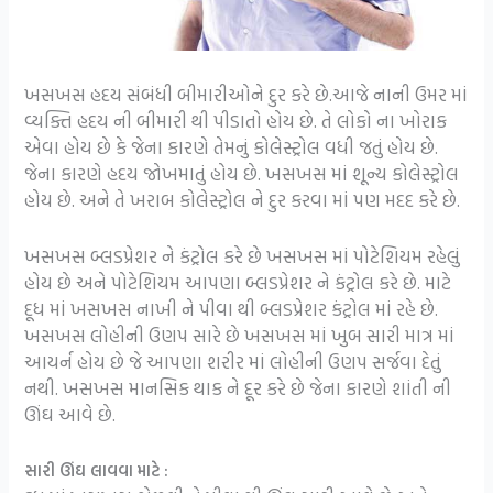
ખસખસ હદય સંબંધી બીમારીઓને દુર કરે છે.આજે નાની ઉમર માં
વ્યક્તિ હદય ની બીમારી થી પીડાતો હોય છે. તે લોકો ના ખોરાક
એવા હોય છે કે જેના કારણે તેમનું કોલેસ્ટ્રોલ વધી જતું હોય છે.
જેના કારણે હદય જોખમાતું હોય છે. ખસખસ માં શૂન્ય કોલેસ્ટ્રોલ
હોય છે. અને તે ખરાબ કોલેસ્ટ્રોલ ને દુર કરવા માં પણ મદદ કરે છે.
ખસખસ બ્લડપ્રેશર ને કંટ્રોલ કરે છે ખસખસ માં પોટેશિયમ રહેલું
હોય છે અને પોટેશિયમ આપણા બ્લડપ્રેશર ને કંટ્રોલ કરે છે. માટે
દૂધ માં ખસખસ નાખી ને પીવા થી બ્લડપ્રેશર કંટ્રોલ માં રહે છે.
ખસખસ લોહીની ઉણપ સારે છે ખસખસ માં ખુબ સારી માત્ર માં
આયર્ન હોય છે જે આપણા શરીર માં લોહીની ઉણપ સર્જવા દેતું
નથી. ખસખસ માનસિક થાક ને દૂર કરે છે જેના કારણે શાંતી ની
ઊંઘ આવે છે.
સારી ઊંઘ લાવવા માટે :