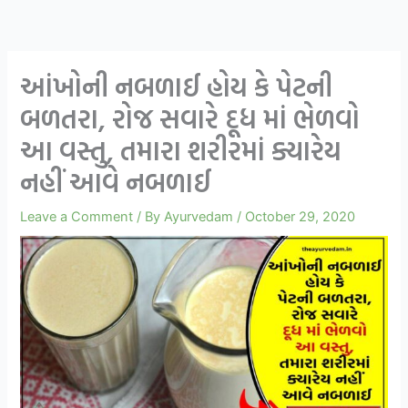
આંખોની નબળાઈ હોય કે પેટની
બળતરા, રોજ સવારે દૂધ માં ભેળવો
આ વસ્તુ, તમારા શરીરમાં ક્યારેય
નહીં આવે નબળાઈ
Leave a Comment
/ By
Ayurvedam
/
October 29, 2020