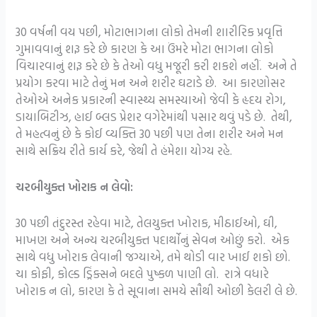
30 વર્ષની વય પછી, મોટાભાગના લોકો તેમની શારીરિક પ્રવૃત્તિ
ગુમાવવાનું શરૂ કરે છે કારણ કે આ ઉંમરે મોટા ભાગના લોકો
વિચારવાનું શરૂ કરે છે કે તેઓ વધુ મજૂરી કરી શકશે નહીં. અને તે
પ્રયોગ કરવા માટે તેનું મન અને શરીર ઘટાડે છે. આ કારણોસર
તેઓએ અનેક પ્રકારની સ્વાસ્થ્ય સમસ્યાઓ જેવી કે હૃદય રોગ,
ડાયાબિટીઝ, હાઈ બ્લડ પ્રેશર વગેરેમાંથી પસાર થવું પડે છે. તેથી,
તે મહત્વનું છે કે કોઈ વ્યક્તિ 30 પછી પણ તેના શરીર અને મન
સાથે સક્રિય રીતે કાર્ય કરે, જેથી તે હંમેશા યોગ્ય રહે.
ચરબીયુક્ત ખોરાક ન લેવો:
30 પછી તંદુરસ્ત રહેવા માટે, તેલયુક્ત ખોરાક, મીઠાઈઓ, ઘી,
માખણ અને અન્ય ચરબીયુક્ત પદાર્થોનું સેવન ઓછું કરો. એક
સાથે વધુ ખોરાક લેવાની જગ્યાએ, તમે થોડી વાર ખાઈ શકો છો.
ચા કોફી, કોલ્ડ ડ્રિંક્સને બદલે પુષ્કળ પાણી લો. રાત્રે વધારે
ખોરાક ન લો, કારણ કે તે સૂવાના સમયે સૌથી ઓછી કેલરી લે છે.