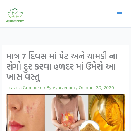
Skip
to
content
માત્ર 7 દિવસ માં પેટ અને ચામડી ના
રોગો દુર કરવા હળદર માં ઉમેરો આ
ખાસ વસ્તુ
Leave a Comment
/ By
Ayurvedam
/
October 30, 2020