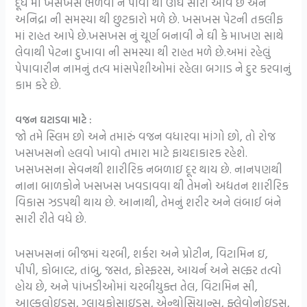
દૂધ માં ખસખસ ભેળવી ને પીવા થી ઊંઘ સારી આવે છે અને
અનિદ્રા ની સમસ્યા થી છુટકારો મળે છે. ખસખસ પેટની તકલીફ
માં રાહત આપે છે.ખસખસ નું ચૂર્ણ બનાવી ને ઘી કે માખણ સાથે
લેવાથી પેટના દુખાવા ની સમસ્યા થી રાહત મળે છે.અમાં રહેલું
પેપાવારીન નામનું તત્વ માંસપેશીઓમાં રહેલા બગાડ ને દુર કરવાનું
કામ કરે છે.
વજન ઘટાડવા માટે :
જો તમે સ્લિમ છો અને તમારું વજન વધારવા માંગો છો, તો રોજ
ખસખસનો હલવો ખાવો તમારા માટે ફાયદાકારક રહેશે.
ખસખસના સેવનથી શારીરિક નબળાઇ દૂર થાય છે. નાનપણથી
નાના બાળકોને ખસખસ ખવડાવવા થી તેમનો અદ્યતન શારીરિક
વિકાસ ઝડપથી થાય છે. આનાથી, તેમનું શરીર અને લંબાઈ બંને
સારી રીતે વધે છે.
ખસખસનાં બીજમાં ચરબી, શર્કરા અને પ્રોટીન, વિટામિન ઇ,
પીપી, કોબાલ્ટ, તાંબુ, જસત, ફોસ્ફરસ, આયર્ન અને સલ્ફર તત્વો
હોય છે, અને પાંખડીઓમાં ચરબીયુક્ત તેલ, વિટામિન સી,
આલ્કલોઇડ્સ, ગ્લાયકોસાઇડ્સ, એન્થોસિયાન્સ, ફ્લેવોનોઇડ્સ,