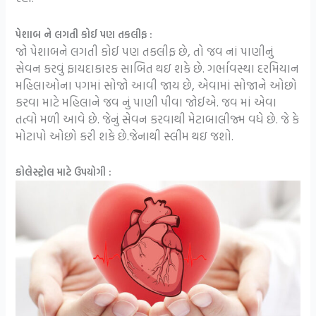
પેશાબ ને લગતી કોઈ પણ તકલીફ :
જો પેશાબને લગતી કોઈ પણ તકલીફ છે, તો જવ નાં પાણીનું
સેવન કરવું ફાયદાકારક સાબિત થઇ શકે છે. ગર્ભાવસ્થા દરમિયાન
મહિલાઓના પગમાં સોજો આવી જાય છે, એવામાં સોજાને ઓછો
કરવા માટે મહિલાને જવ નું પાણી પીવા જોઈએ. જવ માં એવા
તત્વો મળી આવે છે. જેનું સેવન કરવાથી મેટાબાલીજ્મ વધે છે. જે કે
મોટાપો ઓછો કરી શકે છે.જેનાથી સ્લીમ થઇ જશો.
કોલેસ્ટ્રોલ માટે ઉપયોગી :