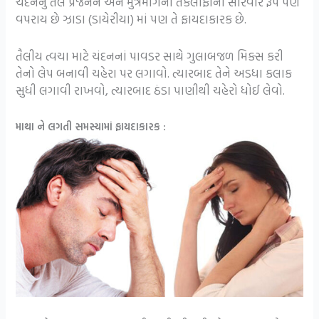
ચંદનનું તેલ પ્રજનન અને મુત્રમાર્ગની તકલીફોની સારવાર રૂપે પણ
વપરાય છે ઝાડા (ડાયેરીયા) માં પણ તે ફાયદાકારક છે.
તૈલીય ત્વચા માટે ચંદનનાં પાવડર સાથે ગુલાબજળ મિક્સ કરી
તેનો લેપ બનાવી ચહેરા પર લગાવો. ત્યારબાદ તેને અડધા કલાક
સુધી લગાવી રાખવો, ત્યારબાદ ઠંડા પાણીથી ચહેરો ધોઈ લેવો.
માથા ને લગતી સમસ્યામાં ફાયદાકારક :