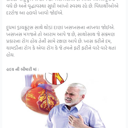
વધે છે અને વૃદ્ધાવસ્થા સુધી આંખો સ્વસ્થ રહે છે. વિદ્યાર્થીઓએ
દરરોજ આ હલવો ખાવો જોઈએ.
દૂધમાં ડ્રાયફ્રૂટ્સ સાથે થોડાં દાણાં ખસખસના નાંખવા જોઈએ.
ખસખસ મગજને તો આરામ આપે જ છે, સાથોસાથ જે સંક્રમણ
પ્રકારના રોગ હોય તેની સામે રક્ષણ આપે છે. ખાસ કરીને દમ,
ચામડીના રોગ કે એવા રોગ કે જે તમને ફરી ફરીને વારે વારે થતાં
હોય.
હદય ની બીમારી માં :