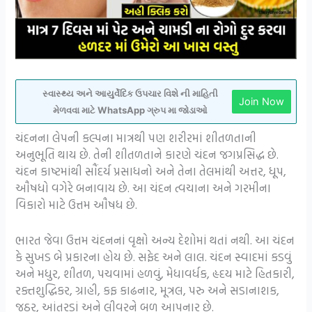
સ્વાસ્થ્ય અને આયુર્વેદિક ઉપચાર વિશે ની માહિતી
Join Now
મેળવવા માટે WhatsApp ગ્રુપ મા જોડાઓ
ચંદનના લેપની કલ્પના માત્રથી પણ શરીરમાં શીતળતાની
અનુભૂતિ થાય છે. તેની શીતળતાને કારણે ચંદન જગપ્રસિદ્ધ છે.
ચંદન કાષ્ટમાંથી સૌંદર્ય પ્રસાધનો અને તેના તેલમાંથી અત્તર, ધૂપ,
ઔષધો વગેરે બનાવાય છે. આ ચંદન ત્વચાના અને ગરમીના
વિકારો માટે ઉત્તમ ઔષધ છે.
ભારત જેવા ઉત્તમ ચંદનનાં વૃક્ષો અન્ય દેશોમાં થતાં નથી. આ ચંદન
કે સુખડ બે પ્રકારના હોય છે. સફેદ અને લાલ. ચંદન સ્વાદમાં કડવું
અને મધુર, શીતળ, પચવામાં હળવું, મેધાવર્ધક, હૃદય માટે હિતકારી,
રક્તશુદ્ધિકર, ગ્રાહી, કફ કાઢનાર, મૂત્રલ, પરુ અને સડાનાશક,
જઠર, આંતરડાં અને લીવરને બળ આપનાર છે.