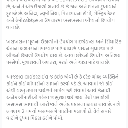
છે, અને તે એક ઉકાળો બનાવે છે જે કાન અને દાંતના દુખાવાને
દૂર કરે છે. અનિદ્રા, ન્યુમોનિયા, પિત્તાશયના રોગો, ગેસ્ટ્રિક કેટર
અને હેમોરહોઇડ્સના ઉપચારમાં ખસખસના બીજ નો ઉપયોગ
થાય છે.
ખસખસના મૂળના ઉકાળોનો ઉપયોગ માઇગ્રેઇન્સ અને સિયાટિક
ચેતાના બળતરાની સારવાર માટે થાય છે. પાચન સુધારવા માટે
બીજનો ઉકાળો ઉપયોગ થાય છે. આવા છોડનો ઉપયોગ અતિશય
પરસેવો, મૂત્રાશયની બળતરા, મરડો અને ઝાડા માટે થાય છે.
આજકાલ લાઈફસ્ટાઈલ જ કંઈક એવી છે કે દરેક બીજી વ્યક્તિને
કોઈને કોઈ બીમારીનો સામનો કરવો પડે છે. આવામાં જો કોઈ
એવી વસ્તુ તમારા ડાયેટમાં સામેલ કરી લેવામાં આવે જેનાથી
અનેક બીમારીઓ પહેલા જ સુરક્ષા થઈ જાય. તેથી પલાળેલી
ખસખસ ખાવાથી આરોગ્યને અનેક પ્રકારના ફાયદા થાય છે. રાત્રે
લગભગ 2 ચમચી ખસખસને પાણીમાં પલાળી દો. તેને સવારે
વાટીને દૂધમાં મિક્સ કરીને પીવો.