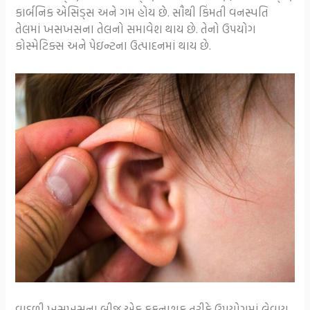
કાર્બનિક એસિડ્સ અને ગમ હોય છે. સૌથી કિંમતી વનસ્પતિ
તેલમાં ખસખસના તેલનો સમાવેશ થાય છે. તેનો ઉપયોગ
કોસ્મેટિક્સ અને પેઇન્ટના ઉત્પાદનમાં થાય છે.
વાદળી ખસખસના બીજ એક કફનાશક તરીકે ઉપયોગમાં લેવાય