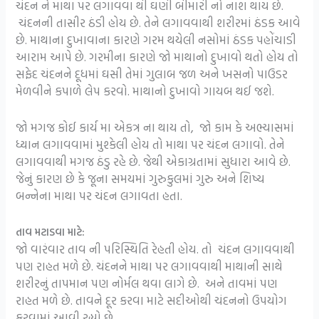
ચંદન ને માથા પર લગાવવા થી ઘણી બીમારી નો નાશ થાય છે.
ચંદનની તાસીર ઠંડી હોય છે. તેને લગાવવાથી શરીરમાં ઠંડક આવે
છે. માથાના દુખાવાના કારણે ગરમ થયેલી નસોમાં ઠંડક પહોંચાડી
આરામ આપે છે. ગરમીના કારણે જો માથાનો દુખાવો થતો હોય તો
સફેદ ચંદનને દૂધમાં ઘસી તેમાં ગુલાબ જળ અને ખસનો પાઉડર
મેળવીને કપાળે લેપ કરવો. માથાનો દુખાવો ગાયબ થઈ જશે.
જો મગજ કોઈ કાર્ય મા એકત્ર ના થાય તો, જો કામ કે અભ્યાસમાં
ધ્યાન લગાવવામાં મુશ્કેલી હોય તો માથા પર ચંદન લગાવો. તેને
લગાવવાથી મગજ ઠંડુ રહે છે. જેથી એકાગ્રતામાં સુધારા આવે છે.
જેનું કારણ છે કે જૂના સમયમાં ગુરુકુલમાં ગુરુ અને શિષ્ય
બન્નેના માથા પર ચંદન લગાવતા હતા.
તાવ મટાડવા માટે:
જો વારંવાર તાવ ની પરિસ્થિતિ રેહતી હોય. તો ચંદન લગાવવાથી
પણ રાહત મળે છે. ચંદનને માથા પર લગાવવાથી માથાની સાથે
શરીરનું તાપમાન પણ નોર્મલ થવા લાગે છે. અને તાવમાં પણ
રાહત મળે છે. તાવને દૂર કરવા માટે સદીઓથી ચંદનનો ઉપયોગ
કરવામાં આવી રહ્યો છે.