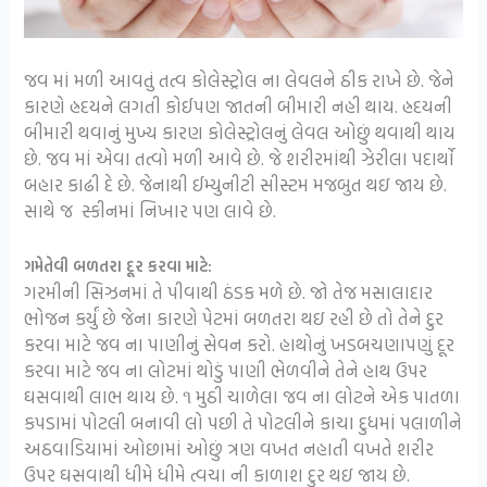
જવ માં મળી આવતું તત્વ કોલેસ્ટ્રોલ ના લેવલને ઠીક રાખે છે. જેને
કારણે હ્રદયને લગતી કોઈપણ જાતની બીમારી નહી થાય. હ્રદયની
બીમારી થવાનું મુખ્ય કારણ કોલેસ્ટ્રોલનું લેવલ ઓછું થવાથી થાય
છે. જવ માં એવા તત્વો મળી આવે છે. જે શરીરમાંથી ઝેરીલા પદાર્થો
બહાર કાઢી દે છે. જેનાથી ઈમ્યુનીટી સીસ્ટમ મજબુત થઇ જાય છે.
સાથે જ સ્કીનમાં નિખાર પણ લાવે છે.
ગમેતેવી બળતરા દૂર કરવા માટે:
ગરમીની સિઝનમાં તે પીવાથી ઠંડક મળે છે. જો તેજ મસાલાદાર
ભોજન કર્યું છે જેના કારણે પેટમાં બળતરા થઇ રહી છે તો તેને દુર
કરવા માટે જવ ના પાણીનું સેવન કરો. હાથોનું ખડબચણાપણું દૂર
કરવા માટે જવ ના લોટમાં થોડું પાણી ભેળવીને તેને હાથ ઉપર
ઘસવાથી લાભ થાય છે. ૧ મુઠી ચાળેલા જવ ના લોટને એક પાતળા
કપડામાં પોટલી બનાવી લો પછી તે પોટલીને કાચા દુધમાં પલાળીને
અઠવાડિયામાં ઓછામાં ઓછું ત્રણ વખત નહાતી વખતે શરીર
ઉપર ઘસવાથી ધીમે ધીમે ત્વચા ની કાળાશ દુર થઇ જાય છે.