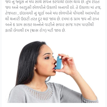
જવ નું જ્યુસ ને મધ સાથે સેવન કરવાથી લાભ થાય છે. તુષ રહિત
જવ અને અરડુસી ભેળવીને ઉકાળો બનાવી લો. તે ઉકાળા માં તજ,
તેજપત્તા , ઈલાયચી નું ચૂર્ણ અને મધ ભેળવીને પીવાથી અલ્પપીત્ત
થી થનારી ઉલટી તરત દુર થઇ જાય છે. દમમાં 6 ગ્રામ જવ ની રાખ
અને 6 ગ્રામ સાકર બન્નેને વાટીને સવાર સાંજ ગરમ પાણીથી
ફાકી લેવાથી દમ (શ્વાસ રોગ) મટી જાય છે.