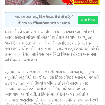
સ્વાસ્થ્ય અને આયુર્વેદિક ઉપચાર વિશે ની માહિતી
Join Now
મેળવવા માટે WhatsApp ગ્રુપ મા જોડાઓ
ઘણા સેંકડો વર્ષો પહેલા, અફીણ માં ખસખસના જાણીતી હતી.
આવા છોડના બીજમાંથી એક પીણું તૈયાર કરવામાં આવ્યું હતું,
જેનો ઉપયોગ સ્લીપિંગ ગોળી અને પેઇનકિલર તરીકે થતો હતો.
આ છોડ પ્રાચીન ગ્રીસમાં પણ ખાસ પ્રખ્યાત હતું: દંતકથાઓ કહે છે
કે સપનાના દેવતા મોર્ફિયસ અને નિંદ્રા ગિપ્સન હંમેશા ખસખસ
નો ઉપયોગ કરતાં હતા.
યુરોપમાં ચાર્લેમેગનના શાસન દરમિયાન ખસખસનું ખૂબ મૂલ્ય
હતું, તેથી ખેડુતોએ આ છોડના 26 લિટર બીજ રાજ્યને આપવાની
ફરજ પડી હતી. તેનો ઉપયોગ બીમાર લોકોની સારવાર માટે
કરવામાં આવ્યો હતો, અને તે સારી ઉંઘ માટે બાળકને પણ
આપવામાં આવી હતી. તે દિવસોમાં, કોઈને ખબર નહોતી કે
ખસખસ અસુરક્ષિત છે. 16 મી સદીમાં, વનસ્પતિશાસ્ત્રી અને સ્ત્રી