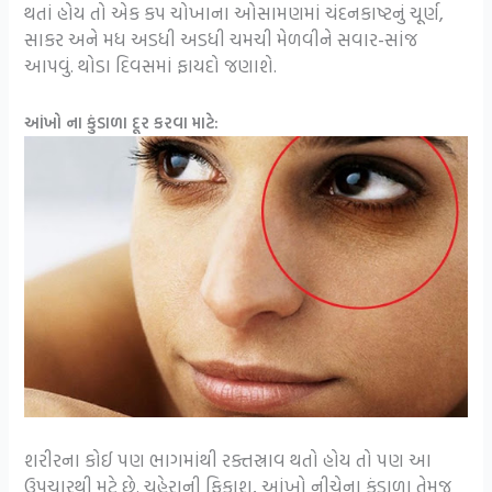
થતાં હોય તો એક કપ ચોખાના ઓસામણમાં ચંદનકાષ્ટનું ચૂર્ણ,
સાકર અને મધ અડધી અડધી ચમચી મેળવીને સવાર-સાંજ
આપવું. થોડા દિવસમાં ફાયદો જણાશે.
આંખો ના કુંડાળા દૂર કરવા માટે:
શરીરના કોઈ પણ ભાગમાંથી રક્તસ્રાવ થતો હોય તો પણ આ
ઉપચારથી મટે છે. ચહેરાની ફિકાશ, આંખો નીચેના કુંડાળા તેમજ