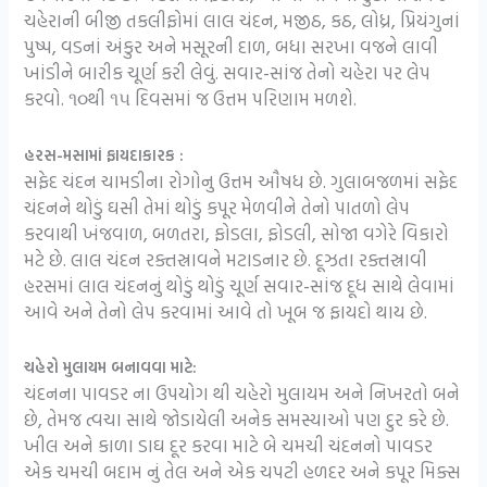
ચહેરાની બીજી તકલીફોમાં લાલ ચંદન, મજીઠ, કઠ, લોધ્ર, પ્રિયંગુનાં
પુષ્પ, વડનાં અંકુર અને મસૂરની દાળ, બધા સરખા વજને લાવી
ખાંડીને બારીક ચૂર્ણ કરી લેવું. સવાર-સાંજ તેનો ચહેરા પર લેપ
કરવો. ૧૦થી ૧૫ દિવસમાં જ ઉત્તમ પરિણામ મળશે.
હરસ-મસામાં ફાયદાકારક :
સફેદ ચંદન ચામડીના રોગોનુ ઉત્તમ ઔષધ છે. ગુલાબજળમાં સફેદ
ચંદનને થોડું ઘસી તેમાં થોડું કપૂર મેળવીને તેનો પાતળો લેપ
કરવાથી ખંજવાળ, બળતરા, ફોડલા, ફોડલી, સોજા વગેરે વિકારો
મટે છે. લાલ ચંદન રક્તસ્રાવને મટાડનાર છે. દૂઝતા રક્તસ્રાવી
હરસમાં લાલ ચંદનનું થોડું થોડું ચૂર્ણ સવાર-સાંજ દૂધ સાથે લેવામાં
આવે અને તેનો લેપ કરવામાં આવે તો ખૂબ જ ફાયદો થાય છે.
ચહેરો મુલાયમ બનાવવા માટે:
ચંદનના પાવડર ના ઉપયોગ થી ચહેરો મુલાયમ અને નિખરતો બને
છે, તેમજ ત્વચા સાથે જોડાયેલી અનેક સમસ્યાઓ પણ દુર કરે છે.
ખીલ અને કાળા ડાઘ દૂર કરવા માટે બે ચમચી ચંદનનો પાવડર
એક ચમચી બદામ નું તેલ અને એક ચપટી હળદર અને કપૂર મિક્સ