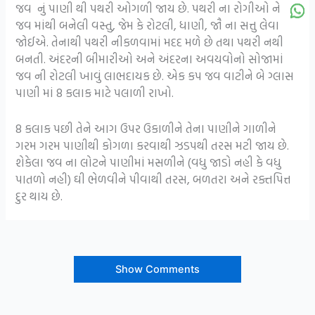
જવ નું પાણી થી પથરી ઓગળી જાય છે. પથરી ના રોગીઓ ને
જવ માંથી બનેલી વસ્તુ, જેમ કે રોટલી, ધાણી, જૌ ના સત્તુ લેવા
જોઈએ. તેનાથી પથરી નીકળવામાં મદદ મળે છે તથા પથરી નથી
બનતી. અંદરની બીમારીઓ અને અંદરના અવયવોનો સોજામાં
જવ ની રોટલી ખાવું લાભદાયક છે. એક કપ જવ વાટીને બે ગ્લાસ
પાણી માં 8 કલાક માટે પલાળી રાખો.
8 કલાક પછી તેને આગ ઉપર ઉકાળીને તેના પાણીને ગાળીને
ગરમ ગરમ પાણીથી કોગળા કરવાથી ઝડપથી તરસ મટી જાય છે.
શેકેલા જવ ના લોટને પાણીમાં મસળીને (વધુ જાડો નહી કે વધુ
પાતળો નહી) ઘી ભેળવીને પીવાથી તરસ, બળતરા અને રક્તપિત્ત
દુર થાય છે.
Show Comments