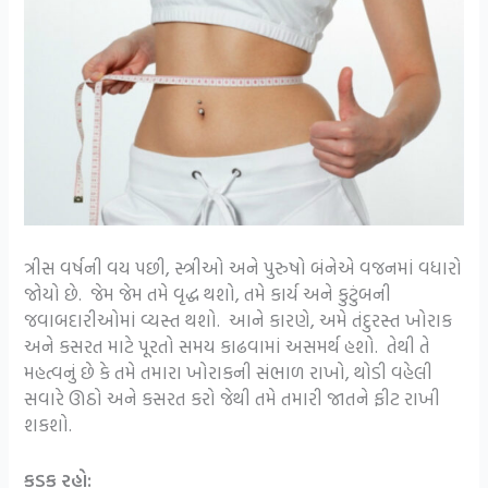
ત્રીસ વર્ષની વય પછી, સ્ત્રીઓ અને પુરુષો બંનેએ વજનમાં વધારો
જોયો છે. જેમ જેમ તમે વૃદ્ધ થશો, તમે કાર્ય અને કુટુંબની
જવાબદારીઓમાં વ્યસ્ત થશો. આને કારણે, અમે તંદુરસ્ત ખોરાક
અને કસરત માટે પૂરતો સમય કાઢવામાં અસમર્થ હશો. તેથી તે
મહત્વનું છે કે તમે તમારા ખોરાકની સંભાળ રાખો, થોડી વહેલી
સવારે ઊઠો અને કસરત કરો જેથી તમે તમારી જાતને ફીટ રાખી
શકશો.
કડક રહો: