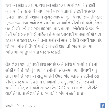
જવ નો લોટ 50 ગ્રામ, ચણાનો લોટ 10 ગ્રામ ભેળવીને રોટલી
બનાવીને શાક સાથે ખાવ. અને માત્ર ચણાની રોટલી જ 8-10
દિવસ ખાવ, તો પેશાબમાં સુગર આવવા નું બંધ થઇ જાય છે. જરૂર
મુજબ જવ લેવા અને તેને પાણીમાં પલાળીને પીસી લો અને ફોતરા
ઉતારી લો. હવે લગભગ 60 ગ્રામ માં પ્રમાણમાં છોલેલાં જે જવ છે
તેની ખીર બનાવો. બે મહિના તે સતત ખાવાથી પાતળા લોકો પણ
જાડા થઇ જાય છે. અને તેના શરીરમાં સારી શક્તિ આવી જાય છે.
જો આ ખીરનો ઉપયોગ રોજ ન કરી શકો તો અઠવાડિયામાં
ઓછામાં ઓછું બે ત્રણ વાર જરૂર કરો.
ઉકાળેલા જવ નું પાણી રોજ સવારે અને સાંજે પીવાથી શરીરમાં
લોહી વધે છે. જૌ નું પાણી ગરમીની સિઝનમાં પણ પીવાથી વધુ
લાભ મળે છે. જવ ના સત્તુ ખાઈને ઉપર એક ગ્લાસ શેરડીનો રસ
પીવો, ચાર પાંચ દિવસમાં કમળાનો રોગ દુર થઇ જશે. જવ નો
ચાળેલો લોટ, તલ અને સાકર દરેક 12-12 ગ્રામ લઈને સારી રીતે
વાટીને મધમાં ભેળવીને ચાટવાથી ગર્ભપાત નહી થાય.
પથરી માટે ફાયદાકારક :