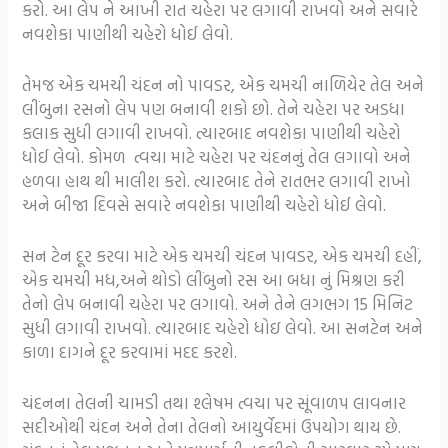
કરો. આ લેપ ને આખી રાત ચહેરા પર લગાવી રાખવો અને સવારે
નવશેકા પાણીથી ચહેરો ધોઈ લેવો.
તેમજ એક ચમચી ચંદન નો પાવડર, એક ચમચી નાળિયેર તેલ અને
લીંબુના રસનો લેપ પણ બનાવી શકો છો. તેને ચહેરા પર અડધા
કલાક સુધી લગાવી રાખવો. ત્યારબાદ નવશેકા પાણીથી ચહેરો
ધોઈ લેવો. કોમળ ત્વચા માટે ચહેરા પર ચંદનનું તેલ લગાવો અને
હળવા હાથ થી માલીશ કરો. ત્યારબાદ તેને રાતભર લગાવી રાખો
અને બીજા દિવસે સવારે નવશેકા પાણીથી ચહેરો ધોઈ લેવો.
સન ટેન દૂર કરવા માટે એક ચમચી ચંદન પાવડર, એક ચમચી દહીં,
એક ચમચી મધ,અને થોડો લીંબુનો રસ આ બધા નું મિશ્રણ કરી
તેનો લેપ બનાવી ચહેરા પર લગાવો. અને તેને લગભગ 15 મિનિટ
સુધી લગાવી રાખવો. ત્યારબાદ ચહેરો ધોઇ લેવો. આ સનટેન અને
કાળા દાગને દૂર કરવામાં મદદ કરશે.
ચંદનના તેલની ચામડી તથા શ્લેષમ ત્વચા પર સૂંવાળપ લાવનાર
સદીઓથી ચંદન અને તેના તેલનો આયુર્વેદમાં ઉપયોગ થાય છે.