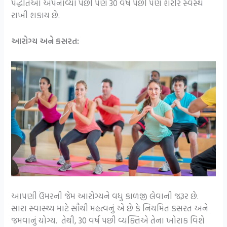
પદ્ધતિઓ અપનાવ્યા પછી પણ 30 વર્ષ પછી પણ શરીર સ્વસ્થ
રાખી શકાય છે.
આરોગ્ય અને કસરત:
આપણી ઉંમરની જેમ આરોગ્યને વધુ કાળજી લેવાની જરૂર છે.
સારા સ્વાસ્થ્ય માટે સૌથી મહત્વનું એ છે કે નિયમિત કસરત અને
જમવાનું યોગ્ય. તેથી, 30 વર્ષ પછી વ્યક્તિએ તેના ખોરાક વિશે