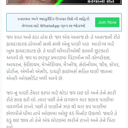
સ્વાસ્થ્ય અને આયુર્વેદિક ઉપચાર વિશે ની માહિતી
Join Now
મેળવવા માટે WhatsApp ગ્રુપ મા જોડાઓ
જવ શાંત અને ઠંડા હોય છે. જવ એક અનાજ છે. તે અનાજની રીતે
ફાયદાકારક હોવાની સાથે સાથે એનું પાણી પણ આરોગ્ય માટે
ખુબ ફાયદાકારક છે. તે ઘણી બીમારીઓથી કાયમી છુટકારો
અપાવે છે. જવ માં ભરપુર પ્રમાણમાં વિટામીન બી-કોમ્પ્લેક્સ,
આયરન, કેલ્શિયમ, મેગ્નેશિયમ, મૈગ્નીજ, સેલેનીયમ, જીંક, કોપર,
પ્રોટીન, એમીનો એસીડ, ડાયટ્રી ફાઈબર્સ સહિત ઘણી જાતના
એન્ટી-ઓક્સીડેટ મળી આવે છે.
જવ નું પાણી તૈયાર કરવા માટે થોડા જવ લઇ લો અને તેને સારી
રીતે સાફ કરી લો. ત્યાર પછી તેને લગભગ ચાર કલાક પાણીમાં
પલાળીને રાખો. પછી તે પાણીને ત્રણ થી ચાર કપ પાણીમાં
ભેળવીને ધીમા તાપે ઓછામાં ઓછું 45 મિનીટ ઉકાળો. જયારે તે
ઠંડુ થઇ જાય તો તેને એક બોટલમાં ભરીને રાખો અને તેને પિતા
રહો.