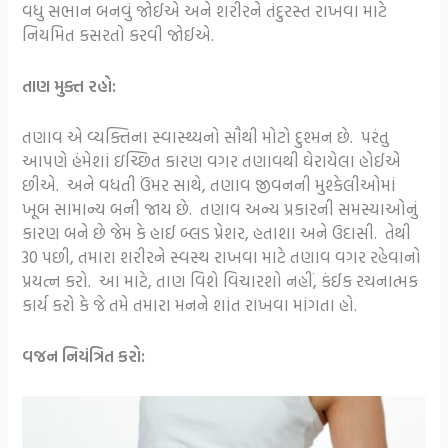
વધુ સભાન બનવું જોઈએ અને શરીરને તંદુરસ્ત રાખવા માટે
નિયમિત કસરતો કરવી જોઈએ.
તાણ મુક્ત રહો:
તણાવ એ વ્યક્તિના સ્વાસ્થ્યનો સૌથી મોટો દુશ્મન છે. પરંતુ
આપણે હંમેશાં ઇચ્છિત કારણ વગર તણાવથી ઘેરાયેલા હોઈએ
છીએ. અને વધતી ઉંમર સાથે, તણાવ જીવનની મુશ્કેલીઓમાં
ખૂબ સામાન્ય બની જાય છે. તણાવ અન્ય પ્રકારની સમસ્યાઓનું
કારણ બને છે જેમ કે હાઈ બ્લડ પ્રેશર, હતાશા અને ઉદાસી. તેથી
30 પછી, તમારા શરીરને સ્વસ્થ રાખવા માટે તણાવ વગર રહેવાનો
પ્રયત્ન કરો. આ માટે, તાણ વિશે વિચારશો નહીં, કંઈક રચનાત્મક
કાર્ય કરો કે જે તમે તમારા મનને શાંત રાખવા માંગતા હો.
વજન નિયંત્રિત કરો: