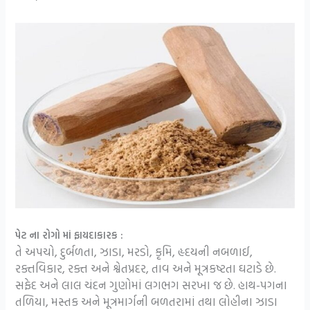
પેટ ના રોગો માં ફાયદાકારક :
તે અપચો, દુર્બળતા, ઝાડા, મરડો, કૃમિ, હૃદયની નબળાઈ,
રક્તવિકાર, રક્ત અને શ્વેતપ્રદર, તાવ અને મૂત્રકષ્ટતા ઘટાડે છે.
સફેદ અને લાલ ચંદન ગુણોમાં લગભગ સરખા જ છે. હાથ-પગના
તળિયા, મસ્તક અને મૂત્રમાર્ગની બળતરામાં તથા લોહીના ઝાડા