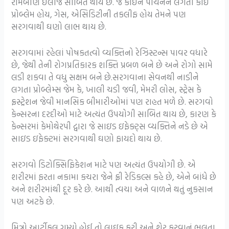
રામબાણ ઇલાજ સાબિત થાય છે. જે કોઇને પાચનને લગતા કોઈ
પ્રોબ્લેમ હોય, ગેસ, એસિડિટીની તકલીફ હોય તેમને પણ
સરગવાથી ઘણો લાભ થાય છે.
સરગવામાં રહેલાં પોષકતત્વો વ્યક્તિનો રેઝિસ્ટન્સ પાવર વધારે
છે, જેથી તેની રોગપ્રતિકારક શક્તિ પ્રબળ બને છે અને રોગો સામે
લડી શકવા તે વધુ સક્ષમ બને છે.સરગવાના સેવનથી નાડીને
લગતા પ્રોબ્લેમ્સ જેમ કે, ખાલી ચડી જવી, મેમરી લોસ, સ્ટ્રેસ કે
ફ્રસ્ટ્રેશન જેવી માનસિક બીમારીઓમાં પણ રાહત મળે છે. સરગવો
કેન્સરના દરદીઓ માટે અત્યંત ઉપયોગી સાબિત થાય છે, કારણ કે
કેન્સરમાં કેમોથેરપી દ્વારા જે સાઇડ ઇફેક્ટ્સ વ્યક્તિને નડે છે એ
સાઇડ ઇફેક્ટમાં સરગવાથી ઘણો ફાયદો થાય છે.
સરગવો ડિટોક્સિફિકેશન માટે પણ અત્યંત ઉપયોગી છે. એ
શરીરમાં ફરતા નકામા કચરા જેને ફ્રી રેડિકલ્સ કહે છે, એને બાંધે છે
અને શરીરમાંથી દૂર કરે છે. આથી ત્વચા અને વાળને થતું નુકસાન
પણ અટકે છે.
મિત્રો આર્ટીકલ ગમ્યો હોઈ તો લાઇક કરી અને શેર કરવાનું ભૂલતા