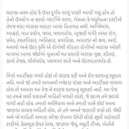
બટાકા નરમ હોય કે ઉપર દુર્ગંધ વાળું પાણી આવી ગયું હોય તો
તેનો ઉપયોગ ન કરવો. મંદાગ્નિ વાળા, ગેસના કે મધુમેહના દરદીએ
તેમજ માંદા માણસ બટાટા ખાવા હિતાવહ નથી. અગ્નિમાંદ્ય,
આફરો, વાત પ્રકોપ, જવર, મળાવરોધ, ખુજલી વગેરે ત્વચા રોગ,
પ્રમેહ, રકતવિકાર, અતિસાર, પ્રવાહિકા, આંતરડા નો ક્ષય, અર્શ,
અપચો અને ઉદર કૃમિ એ રોગોથી પીડાતા રોગીઓ બટાકા ઓછી
માત્રામાં ખાવા જોઈએ. યુનાની મત પ્રમાણે બટાકા વૃક્ષ, શીતલ,
કામો તેજક, વીર્યવર્ધક, પચવામાં ભારે અને ઉદરવાતવર્ધક છે.
મિત્રો આર્ટીકલ ગમ્યો હોઈ તો લાઇક કરી અને શેર કરવાનું ભૂલતા
નહિ. અને જો તમારે અવનવી મજેદાર પોસ્ટ અને આર્ટીકલ વાંચવા
હોય તો અમારા આ પેજ ને લાઇક કરવાનું ભૂલશો નહીં. આ પેજ
પર તમને બધી પ્રકારની માહિતી મળતી રહેશે, જે કદાચ તમે ક્યાંયે
વાંચી નહીં હોય. તમારો અભિપ્રાય અને તમારી પાસે કોઈ અન્ય
જાણવા લાયક માહિતી હોય, તો તમે અમને જણાવી શકો છો. જેથી
અમે એ માહિતી અમારા બીજા લેખમાં ઉમેરી લોકો સુધી પહોચાડી
શકીએ. ફેસબુક ઉપર હેલ્થ, જાણવા જેવું, બ્યુટી ટીપ્સ, ખેતીને