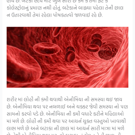
હોય છે. બટેકા હ્રદય માટે ખુબ સારા છે કેમ કે તેમાં ફેટ કે
કોલેસ્ટ્રોલનું પ્રમાણ નથી હોતું. બટેકાને બાફ્યા પહેલા તેની છાલ
ન ઉતારવાથી તેમાં રહેલા પોષકતત્વો જળવાઈ રહે છે.
શરીર માં લોહી ની કમી થવાથી એનીમિયા ની સમસ્યા થઇ જાય
છે. એનીમિયા થવા પર નબળાઈ અને ચક્કર જેવી સમસ્યા નો પણ
સામનો કરવો પડે છે. એનીમિયા ની કમી વધારે કરીને મહિલાઓ
માં મળે છે. લોહી ની કમી થવા પર આયર્ન યુક્ત વસ્તુઓ ખાવાથી
લાભ મળે છે અને બટાકા ની છાલ માં આયર્ન સારી માત્રા માં મળે