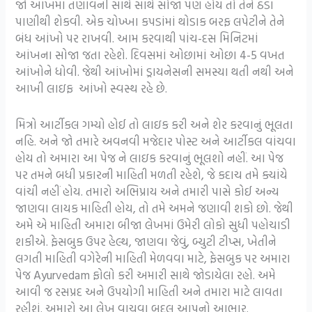
જો આંખમાં તણાવની સાથે સાથે સોજા પણ હોય તો તેને ઠંડા
પાણીથી શેકવી. એક ચોખ્ખા કપડાંમાં થોડાક બરફ લપેટીને તેને
બંધ આંખો પર રાખવી. આમ કરવાથી પાંચ-દસ મિનિટમાં
આંખના સોજા જતા રહેશે. દિવસમાં ઓછામાં ઓછા 4-5 વખત
આંખોને ધોવી. જેથી આંખોમાં ડ્રાયનેસની સમસ્યા થતી નથી અને
આખી લાઇફ આંખો સ્વસ્થ રહે છે.
મિત્રો આર્ટીકલ ગમ્યો હોઈ તો લાઇક કરી અને શેર કરવાનું ભૂલતા
નહિ. અને જો તમારે અવનવી મજેદાર પોસ્ટ અને આર્ટીકલ વાંચવા
હોય તો અમારા આ પેજ ને લાઇક કરવાનું ભૂલશો નહીં. આ પેજ
પર તમને બધી પ્રકારની માહિતી મળતી રહેશે, જે કદાચ તમે ક્યાંયે
વાંચી નહીં હોય. તમારો અભિપ્રાય અને તમારી પાસે કોઈ અન્ય
જાણવા લાયક માહિતી હોય, તો તમે અમને જણાવી શકો છો. જેથી
અમે એ માહિતી અમારા બીજા લેખમાં ઉમેરી લોકો સુધી પહોચાડી
શકીએ. ફેસબુક ઉપર હેલ્થ, જાણવા જેવું, બ્યુટી ટીપ્સ, ખેતીને
લગતી માહિતી વગેરેની માહિતી મેળવવા માટે, ફેસબુક પર અમારા
પેજ Ayurvedam ફોલો કરી અમારી સાથે જોડાયેલા રહો. અમે
આવી જ રસપ્રદ અને ઉપયોગી માહિતી અને તમારા માટે લાવતા
રહીશું. અમારો આ લેખ વાચવા બદલ આપનો આભાર.