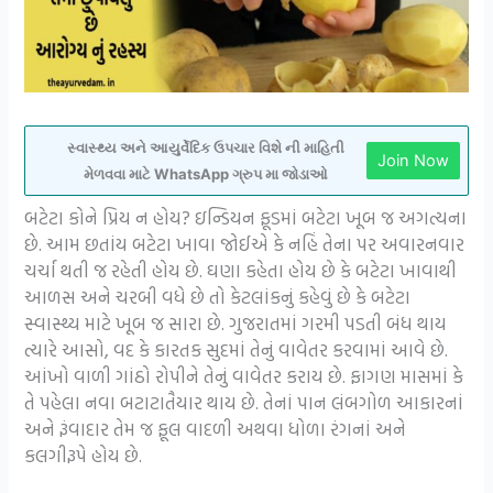
સ્વાસ્થ્ય અને આયુર્વેદિક ઉપચાર વિશે ની માહિતી
Join Now
મેળવવા માટે WhatsApp ગ્રુપ મા જોડાઓ
બટેટા કોને પ્રિય ન હોય? ઇન્ડિયન ફૂડમાં બટેટા ખૂબ જ અગત્યના
છે. આમ છતાંય બટેટા ખાવા જોઈએ કે નહિં તેના પર અવારનવાર
ચર્ચા થતી જ રહેતી હોય છે. ઘણા કહેતા હોય છે કે બટેટા ખાવાથી
આળસ અને ચરબી વધે છે તો કેટલાંકનું કહેવું છે કે બટેટા
સ્વાસ્થ્ય માટે ખૂબ જ સારા છે. ગુજરાતમાં ગરમી પડતી બંધ થાય
ત્યારે આસો, વદ કે કારતક સુદમાં તેનું વાવેતર કરવામાં આવે છે.
આંખો વાળી ગાંઠો રોપીને તેનું વાવેતર કરાય છે. ફાગણ માસમાં કે
તે પહેલા નવા બટાટાતૈયાર થાય છે. તેનાં પાન લંબગોળ આકારનાં
અને રૂંવાદાર તેમ જ ફૂલ વાદળી અથવા ધોળા રંગનાં અને
કલગીરૂપે હોય છે.