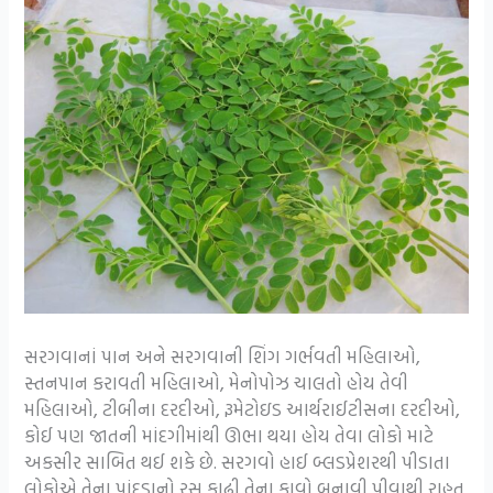
સરગવાનાં પાન અને સરગવાની શિંગ ગર્ભવતી મહિલાઓ,
સ્તનપાન કરાવતી મહિલાઓ, મેનોપોઝ ચાલતો હોય તેવી
મહિલાઓ, ટીબીના દરદીઓ, રૂમેટોઇડ આર્થરાઈટીસના દરદીઓ,
કોઈ પણ જાતની માંદગીમાંથી ઊભા થયા હોય તેવા લોકો માટે
અકસીર સાબિત થઈ શકે છે. સરગવો હાઈ બ્લડપ્રેશરથી પીડાતા
લોકોએ તેના પાંદડાનો રસ કાઢી તેના કાવો બનાવી પીવાથી રાહત