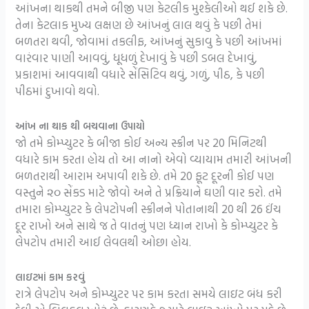
આંખના થાકથી તમને બીજી પણ કેટલીક મુશ્કેલીઓ થઈ શકે છે.
તેના કેટલાક મુખ્ય લક્ષણ છે આંખનું લાલ થવું કે પછી તેમાં
બળતરા થવી, જોવામાં તકલીફ, આંખનું સુકાવુ કે પછી આંખમાં
વારંવાર પાણી આવવું, ધૂધળું દેખાવું કે પછી ડબલ દેખાવું,
પ્રકાશમાં આવવાથી વધારે સેંસિટિવ થવું, ગળું, પીઠ, કે પછી
પીઠમાં દુખાવો થવો.
આંખ ના થાક થી બચવાના ઉપાયો
જો તમે કોમ્પ્યુટર કે બીજા કોઈ અન્ય સ્ક્રીન પર 20 મિનિટથી
વધારે કામ કરતા હોય તો આ નાનો એવો વ્યાયામ તમારી આંખની
બળતરાથી આરામ અપાવી શકે છે. તમે 20 ફૂટ દૂરની કોઈ પણ
વસ્તુને ૨૦ સેંકડ માટે જોવો અને તે પ્રક્રિયાને ઘણી વાર કરો. તમે
તમારા કોમ્પ્યુટર કે લેપટોપની સ્ક્રીનને પોતાનાથી 20 થી 26 ઈંચ
દૂર રાખો અને સાથે જ તે વાતનું પણ ધ્યાન રાખો કે કોમ્પ્યુટર કે
લેપટોપ તમારી આઈ લેવલથી ઓછા હોય.
લાઇટમાં કામ કરવું
રાત્રે લેપટોપ અને કોમ્પ્યુટર પર કામ કરતા સમયે લાઇટ બંધ કરી