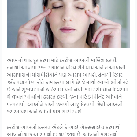
આંખનો થાક દૂર કરવા માટે દરરોજ આંખની માલિશ કરવી.
તેનાથી આંખમાં રક્ત સંચાલન યોગ્ય રીતે થાય અને તે આંખની
આસપાસની માંસપેશિયોને પણ આરામ આપશે. તેનાથી ટિયર
ગ્લેંડ પણ યોગ્ય રીતે કામ કરવા લાગે છે. જેનાથી આંખો ભીની રહે
છે અને સૂકાપણાનો અહેસાસ થતો નથી. કામ દરમિયાન દિવસમાં
બે વખત આંખોની કસરત કરવી. જેના માટે 5 મિનિટ આંખોને
પટપટાવી, આંખોને ડાબી-જમણી બાજુ ફેરવવી. જેથી આંખની
કસરત થશે અને આંખો પણ સારી રહેશે.
દરરોજ આંખની કસરત એટલે કે આઈ એક્સસાઈઝ કરવાથી
આંખનો થાક આરામથી દૂર થઈ જાય છે. આંખની કસરતથી