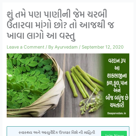
શું તમે પણ પાણીની જેમ ચરબી
ઉતારવા માંગો છો? તો આજથી જ
ખાવા લાગો આ વસ્તુ
Leave a Comment
/ By
Ayurvedam
/
September 12, 2020
સ્વાસ્થ્ય અને આયુર્વેદિક ઉપચાર વિશે ની માહિતી
Join Now