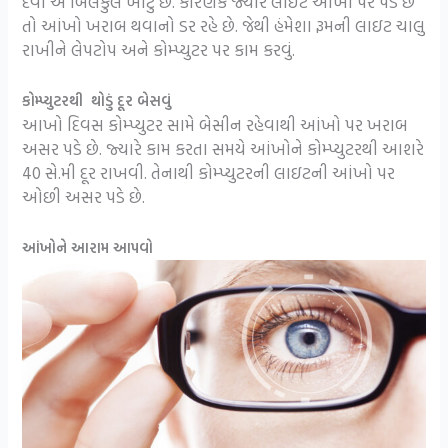
દેવી એ બિલકુલ ખોટું છે. કારણકે જ્યારે લાઇટ આંખો પર પડે છે
તો આંખો ખરાબ થવાનો ડર રહે છે. જેથી હંમેશા રૂમની લાઇટ ચાલુ
રાખીને લેપટોપ અને કોમ્પ્યુટર પર કામ કરવું.
કોમ્પ્યુટરથી થોડું દૂર બેસવું
આખો દિવસ કોમ્પ્યુટર સામે બેસીન રહેવાથી આંખો પર ખરાબ
અસર પડે છે. જ્યારે કામ કરતા સમયે આંખોને કોમ્પ્યુટરથી આશરે
40 સે.મી દૂર રાખવી. તેનાથી કોમ્પ્યુટરની લાઇટની આંખો પર
ઓછી અસર પડે છે.
આંખોને આરામ આપવો