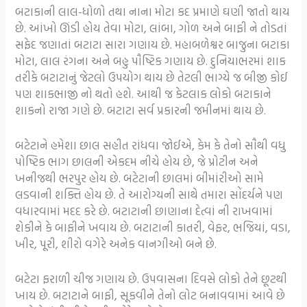
બટાકાની લાલ-ધોળો તથા નાના મોટા કદ પ્રમાણે ઘણી જાતો થાય
છે. આંખો ઊંડી હોય તેવા મોટા, લાંબા, ગોળ અને બાફી ને તોડતાં
સફેદ જણાતાં બટાટા સારા ગણાય છે. મહાબળેશ્વર બાજુના બટાકા
મોટા, લાલ રંગના અને બહુ પૌષ્ટિક ગણાય છે. દુનિયાભરમાં શાક
તરીકે બટાટાનું જેટલો ઉપયોગ થાય છે તેટલી ભાગ્યે જ બીજી કોઈ
પણ શાકભાજી નો થતો હશે. આથી જ કેટલાક લોકો બટાકાને
શાકનો રાજા ગણે છે. બટાટા સર્વ પ્રકારની જમીનમાં થાય છે.
બટેટાને હમેશા છાલ સહીત રાંધવા જોઈએ, કેમ કે તેનો સૌથી વધુ
પોષ્ટિક ભાગ છાલની એકદમ નીચે હોય છે, જે પ્રોટીન અને
ખનીજથી ભરપુર હોય છે. બટેટાની છાલમાં બીમાંરીઓ સામે
લડવાની શક્તિ હોય છે. તે આરોગ્યની સાથે તમારા સોંદર્યને પણ
વધારવામાં મદદ કરે છે. બટાટાની છાણાના દેત્વાં ની રાખવામાં
શેકીને કે બાફીને ખવાય છે. બટાટાની કાતરી, વેફર, ભજિયાં, વડા,
ખીર, પૂરી, શીરો વગેરે અનેક વાનગીઓ બને છે.
બટેટા ફરાળી ચીજ ગણાય છે. ઉપવાસના દિવસે લોકો તેને છૂટથી
ખાય છે. બટાટાને બાફી, સૂકવીને તેનો લોટ બનાવવામાં આવે છે