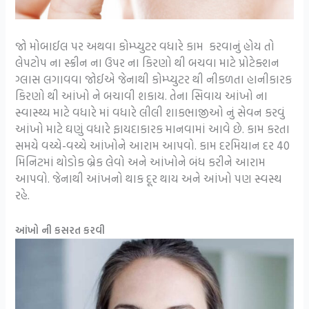
જો મોબાઈલ પર અથવા કોમ્પ્યુટર વધારે કામ કરવાનું હોય તો
લેપટોપ ના સ્ક્રીન ના ઉપર ના કિરણો થી બચવા માટે પ્રોટેક્શન
ગ્લાસ લગાવવા જોઈએ જેનાથી કોમ્પ્યુટર થી નીકળતા હાનીકારક
કિરણો થી આંખો ને બચાવી શકાય. તેના સિવાય આંખો ના
સ્વાસ્થ્ય માટે વધારે માં વધારે લીલી શાકભાજીઓ નું સેવન કરવું
આંખો માટે ઘણું વધારે ફાયદાકારક માનવામાં આવે છે. કામ કરતા
સમયે વચ્ચે-વચ્ચે આંખોને આરામ આપવો. કામ દરમિયાન દર 40
મિનિટમાં થોડોક બ્રેક લેવો અને આંખોને બંધ કરીને આરામ
આપવો. જેનાથી આંખનો થાક દૂર થાય અને આંખો પણ સ્વસ્થ
રહે.
આંખો ની કસરત કરવી