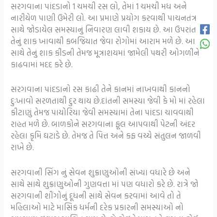
સરગવાના પાંદડાનો 1 ચમચી રસ લો, તેમાં 1 ચમચી મધ અને
નારીયેળ પાણી ઉમેરી લો. આ પ્રમાણે પ્રયોગ કરવાથી પાચનતંત્ર
સાથે જોડાયેલ સમસ્યાનું નિવારણ લાવી શકાય છે. આ ઉપરાંત
તેનું શાક ખાવાથી કબજિયાત જેવા રોગોમાં આરામ મળે છે. આ
સાથે તેનું શાક કીડની તેમજ મૂત્રાશયમાં જામેલી પથરી ઓગળીને
કાઢવામાં મદદ કરે છે.
સરગવાના પાંદડાનો રસ કાઢી તેને કાનમાં નાખવાથી કાનનો
દુઃખાવો સરળતાથી દુર થાય છે.દાંતની સમસ્યા જેવી કે મો માં રહેલા
કીટાણું તેમજ પાયોરિયા જેવી સમસ્યામાં તેના પાંદડા ચાવવાથી
રાહત મળે છે. બાળકોને સરગવાના ફૂલ આપવાથી પેટની અંદર
રહેલા કૃમિ ઘટાડે છે. તેમજ તે પિત્ત અને કફ વચ્ચે સંતુલન જાળવી
રાખે છે.
સરગવાની સિંગ નું સેવન શુક્રાણુઓની સંખ્યા વધારે છે અને
સાથે સાથે શુક્રાણુઓની ગુણવત્તા માં પણ વધારો કરે છે. રાત્રે જો
સરગવાની શીંગોનું દૂધની સાથે સેવન કરવામાં આવે તો તે
મહિલાઓ માટે માસિક ધર્મની દરેક પ્રકારની સમસ્યાઓ નો