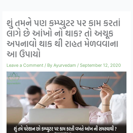
શું તમને પણ કમ્પ્યુટર પર કામ કરતાં
લાગે છે આંખો નો થાક? તો અચૂક
અપનાવો થાક થી રાહત મેળવવાના
આ ઉપાયો
Leave a Comment
/ By
Ayurvedam
/
September 12, 2020