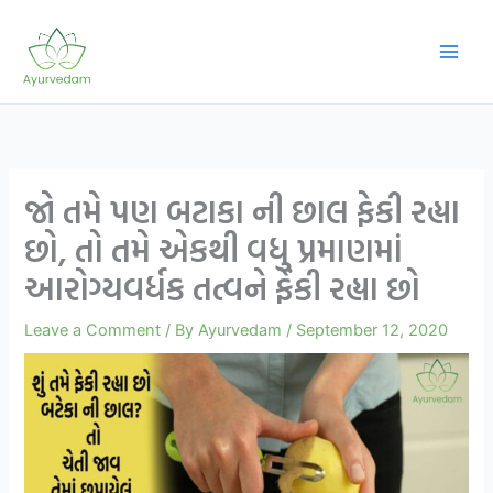
Skip
to
content
જો તમે પણ બટાકા ની છાલ ફેકી રહ્યા
છો, તો તમે એકથી વધુ પ્રમાણમાં
આરોગ્યવર્ધક તત્વને ફેંકી રહ્યા છો
Leave a Comment
/ By
Ayurvedam
/
September 12, 2020