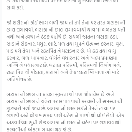
છે. તેથી એનીમિયા થવા પર તમે બટાકા નું સેવન તેની છાલ ની
સાથે કરો.
જો શરીર નો કોઈ ભાગ બળી જાય તો તમે તેના પર તરત બટાકા ની
છાલ લગાવવી. બટાકા ની છાલ લગાવવાથી ઘાવ માં બળતરા થતી
નથી અને ત્વચા ને ઠંડક પહોંચે છે. સઘળી જાતના બટાકા ઠંડા,
ઝાડાને રોકનાર, મધુર, ભારે, મળ તથા મૂત્રને ઉત્પન્ન કરનાર, વૃક્ષ,
માંડ પચે તેવા અને રકતપિત ને મટાડનાર છે. એ કફ તથા વાયુ
કરનાર, બળ આપનાર, વીર્યને વધારનાર અને અલ્પ પ્રમાણમાં
અગ્નિ ને વધારનાર છે. બટાકા પરિશ્રમી, પરિશ્રમથી નિર્બળ બને,
રકત પિત્ત થી પીડાતા, શરાબી અને તેજ જઠરાગ્નિવાળાઓ માટે
અતિપોષક છે.
બટાકા ની છાલ ના ફાયદા સુંદરતા થી પણ જોડાયેલ છે અને
બટાકા ની છાલ ને ચહેરા પર લગાવવાથી કરચલી ની સમસ્યા થી
છુટકારો મળી જાય છે. બટાકા ની છાલ લઈને તેમને ત્વચા પર
લગાડી અને થોડાક સમય પછી ચહેરા ને પાણી થી ધોઈ લેવો. એક
અઠવાડિયા સુધી રોજ બટાકા ની છાલ ને ચહેરા પર લગાવવાથી
કરચલીઓ એકદમ ગાયબ થઇ જે છે.