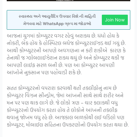
સ્વાસ્થ્ય અને આયુર્વેદિક ઉપચાર વિશે ની માહિતી
Join Now
મેળવવા માટે WhatsApp ગ્રુપ મા જોડાઓ
આજનાં યુગમાં કોમ્પ્યુટર વગર રહેવું અશકય છે. ધંધો હોય કે
નોકરી, બેંક હોય કે હોસ્પિટલ બધેજ કોમ્પ્યુટરાઈઝડ થઈ ગયું છે.
આથી કોમ્પ્યુટરની આપણે અવગણના ન કરી શકીએ કારણ કે
તેનાથી જ ગ્લોબલાઈઝેશન શકય થયું છે અને કોમ્પ્યુટર થકી જ
આપણી લાઈફ સરળ બની છે. પણ આ કોમ્પ્યુટર આપણી
આંખોને નુકસાન પણ પહોંચાડી શકે છે.
સતત કોમ્પ્યુટરનો વપરાશ કરવાથી થતી તકલીફોનું નામ છે
કોમ્પ્યુટર વિઝન સીન્ડ્રોમ, જેમાં આંખની સાથે સાથે શરીર અને
મન પર પણ થાક લાગે છે. જે લોકો ત્રણ – ચાર કલાકથી વધુ
કોમ્પ્યુટરનો ઉપયોગ કરતા હોય તે લોકોને આંખની તકલીફ
થવાનું જોખમ વધુ રહે છે. આજકાલ બાળકોથી લઈ વડિલો પણ
કોમ્પ્યુટર, મોબાઈલ સહિતના ઉપકરણોનો ઉપયોગ કરતા થયા છે.