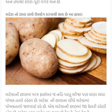
અને તેમાંથી શીરો-પૂરી વગેરે બને છે.
બટેટા નો છાલ સાથે ઉપયોગ કરવાથી થાય છે આ ફાયદા
બટેકાની છાલમાં માત્ર ફાઈબર જ નહિ પરંતુ બીજા પણ ઘણા બધા
પોષક તત્વો રહેલા છે. બટેકા ની છાલના લીધે બટેકામાં
પોષકતત્વો જળવાઈ રહે છે. એક બટેકાની છાલમાં 110 કેલરી રહેલી