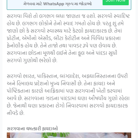
મેળવવા માટે WhatsApp ગ્રુપ મા જોડાઓ
સરગવા વિશે તો લગભગ બધા જાણતા જ હશો. સરગવો સ્વાદિષ્ટ
હોય છે. લગભગ લોકોને તેનો સ્વાદ ગમતો હોય છે. પરંતુ શું તમે
જાણો છો કે સરગવો સ્વાસ્થ્ય માટે કેટલો ફાયદાકારક છે. તેમાં
પ્રોટીન, એમીનો એસીડ, બીટા કેરોટીન અને વિવિધ પ્રકારના
ફેનોલીક હોય છે. તેને તાજો તથા પાવડર રૂપે પણ લેવાય છે.
સરગવાના છોડના મૂળથી લઈને તેના ફૂલ અને પાંદડા સુધી
સરગવો ગુણોથી ભરેલો છે.
સરગવો ભારત, પાકિસ્તાન, બાંગ્લાદેશ, અફઘાનિસ્તાનના ઉપરી
અને હિમાલય પ્રદેશનો મુખ્ય નિવાસી છે. તેના ફાયદા અને
પોષ્ટિકતાના કારણે આફ્રિકામાં પણ સરગવાની ખેતી કરવામાં
આવે છે. સરગવાના ઝાડના પાંદડામાં ઘણા ઔષધીય ગુણો રહેલા
છે. જેનાથી ઘણા પ્રકારના રોગો નિવારવામાં સરગવો ફાયદાકારક
નીવડે છે.
સરગવાના ચમત્કારી ફાયદાઓ