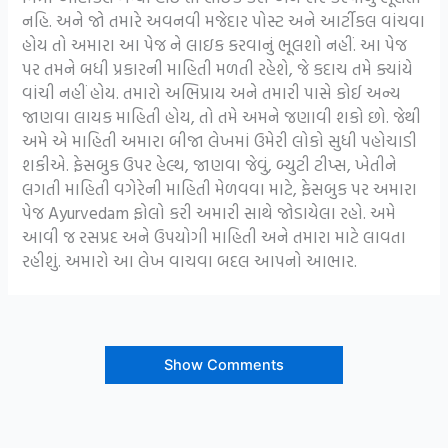
નહિ. અને જો તમારે અવનવી મજેદાર પોસ્ટ અને આર્ટીકલ વાંચવા
હોય તો અમારા આ પેજ ને લાઇક કરવાનું ભૂલશો નહીં. આ પેજ
પર તમને બધી પ્રકારની માહિતી મળતી રહેશે, જે કદાચ તમે ક્યાંયે
વાંચી નહીં હોય. તમારો અભિપ્રાય અને તમારી પાસે કોઈ અન્ય
જાણવા લાયક માહિતી હોય, તો તમે અમને જણાવી શકો છો. જેથી
અમે એ માહિતી અમારા બીજા લેખમાં ઉમેરી લોકો સુધી પહોચાડી
શકીએ. ફેસબુક ઉપર હેલ્થ, જાણવા જેવું, બ્યુટી ટીપ્સ, ખેતીને
લગતી માહિતી વગેરેની માહિતી મેળવવા માટે, ફેસબુક પર અમારા
પેજ Ayurvedam ફોલો કરી અમારી સાથે જોડાયેલા રહો. અમે
આવી જ રસપ્રદ અને ઉપયોગી માહિતી અને તમારા માટે લાવતા
રહીશું. અમારો આ લેખ વાચવા બદલ આપનો આભાર.
Show Comments