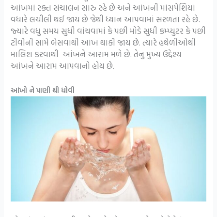
આંખમાં રક્ત સંચાલન સારુ રહે છે અને આંખની માંસપેશિયાં
વધારે લચીલી થઈ જાય છે જેથી ધ્યાન આપવામાં સરળતા રહે છે.
જ્યારે વધુ સમય સુધી વાંચવામાં કે પછી મોડે સુધી કમ્પ્યુટર કે પછી
ટીવીની સામે બેસવાથી આંખ થાકી જાય છે. ત્યારે હથેળીઓથી
માલિશ કરવાથી આંખને આરામ મળે છે. તેનુ મુખ્ય ઉદ્દેશ્ય
આંખને આરામ આપવાનો હોય છે.
આંખો ને પાણી થી ધોવી