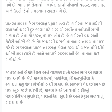
મળે છે. આ સાથે તેનાથી બનાવેલ કાવો પીવાથી ચક્કર, ગભરાહટ
અને ઉલ્ટી જેવી સમસ્યામાં રાહત મળે છે.
પાતળા થવા માટે સરગવાનું ખુબ મહત્વ છે. શરીરમાં જમા થયેલી
વધારની ચરબી દુર કરવા માટે સરગવો સર્વોત્તમ ઔષધી ગણી
શકાય છે. તેમાં ફોસ્ફરનું પ્રમાણ હોય છે. જે શરીરની વધારાની
કેલેરી ઓછી કરે છે. તેમજ ચરબી ઘટાડી પાતળા બનાવવામાં મદદ
કરે છે. સરગવાના પાંદડાના રસનું સેવન કરવાથી વજન ધીમે ધીમે
ઓછી થવા લાગે છે. અને આપણે સરગવાની જેમ પાતળા થઇ
શકીએ છે.
જાતજાતનાં બેક્ટેરિયલ અને વાઇરલ ઇન્ફેક્શન સામે એ રક્ષણ
પણ આપે છે. જેને કારણે ડેન્ગી, મલેરિયા, ચિકનગુનિયા કે
સ્વાઇન ફ્લુ જેવા રોગોથી બચી શકાય છે. સરગવો વેઇટલોસ માટે
પણ ખૂબ જ ઉપયોગી છે, કારણ કે એ ખાવાથી શરીરનું
મેટાબોલિઝમ સુધરે છે, પાચનક્રિયા સુધરે છે અને ફેટ્સ બળવાનું
શરૂ થાય છે.