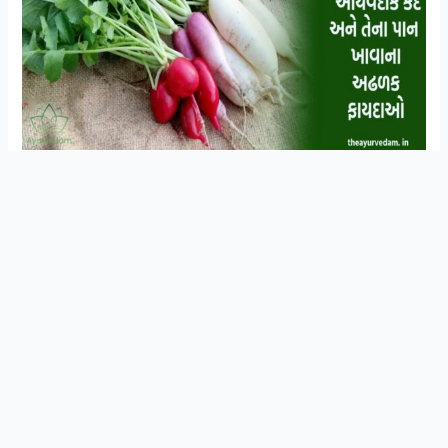
સ્વાસ્થ્ય અને આયુર્વેદિક ઉપચાર વિશે ની માહિતી
Join Now
મેળવવા માટે WhatsApp ગ્રુપ મા જોડાઓ
મૂળા ખૂબ જાણીતા છે અને ભારતમાં સર્વત્ર થાય છે.પ્રાચીન કાળથી
મૂળાનો ઉપયોગ થાય છે.બી વાવી મુળા નુ વાવેતર થાય છે.મૂળા
પણ ગાજર ની જેમ જમીનની અંદર થાય છે.મારવાડી મૂળા
પ્રમાણમાં ઘણા મોટા, ખાવામાં તીખાશ વગરના અને સરળતાથી
પચાવી શકાય તેવા હોય છે.મૂળા કાચાં ખવાય છે. મૂળાનું અને તેના
પાનનું શાક પણ થાય છે. કુમળા મૂળાનું અથાણું અને રાયતું બને
છે.કેટલાક લોકો મૂળાના પાન માં ચણાનો લોટ મેળવીને સ્વાદિષ્ટ
શાક બનાવે છે. તો કેટલાક લોકો મુઠિયાં પણ બનાવે છે.મૂળાની