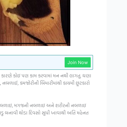
Join Now
ે કારણે કોઇ પણ કામ કરવામાં મન નથી લાગતુ. ઘણા
, નબળાઈ, કમજોરીની બિમારીમાંથી કાયમી છૂટકારો
ૃદયની નબળાઇ, મગજની નબળાઇ અને શરીરની નબળાઇ
 લાડુ બનાવી થોડા દિવસો સુધી ખાવાથી અતિ મહેનત