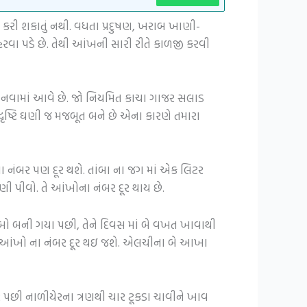
 કરી શકાતું નથી. વધતા પ્રદુષણ, ખરાબ ખાણી-
રવા પડે છે. તેથી આંખની સારી રીતે કાળજી કરવી
 માનવામાં આવે છે. જો નિયમિત કાચા ગાજર સલાડ
ૃષ્ટિ ઘણી જ મજબૂત બને છે એના કારણે તમારા
ા નંબર પણ દૂર થશે. તાંબા ના જગ માં એક લિટર
ાણી પીવો. તે આંખોના નંબર દૂર થાય છે.
્બો બની ગયા પછી, તેને દિવસ માં બે વખત ખાવાથી
તમારી આંખો ના નંબર દૂર થઇ જશે. એલચીના બે આખા
ર પછી નાળીયેરના ત્રણથી ચાર ટૂકડા ચાવીને ખાવ