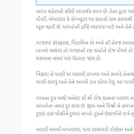
આંખ ચહેરાનો સૌથી આકર્ષક ભાગ છે. તેના દ્વારા વ
પીણી, મોબાઇલ કે કોમ્પ્યુટર પર કલાકો કામ કરવાથ
ખૂબ જરૂરી છે. આંખોની દ્રષ્ટિ વધારવા માટે અને ત
ગાજરમાં ફોસ્ફરસ, વિટામિન એ અને સી તેમજ આયર્ન
ખાઓ અથવા તો ગાજરનો રસ કાઢીને રોજ પીઓ તો તેન
ચશ્માના નંબર પણ ઉતરતા જાય છે.
ત્રિફલા ને પાણી માં પલાળી રાખવા અને સવારે તેન
પાણી ભરવું અને તેને આખી રાત રહેવા દેવું. આ પાણી 
ગાયના દૂધ માંથી બનેલા ઘી થી રોજ કાનના પાછળ ન
આંખોના નંબર દૂર થાય છે. જીરું અને મિશ્રી ને સમ
ટુકડા લઇ પીસીને દુધમાં નાખો. દૂધને ઉકાળીને રાત્રે 
અડધી ચમચી માખણમાં, પાંચ કાળામરી પીસેલા અને તે