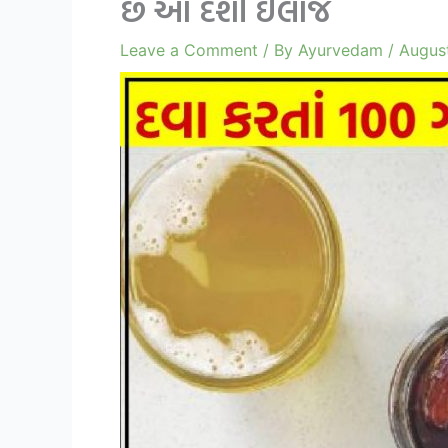
છે આ દેશી ઈલાજ
Leave a Comment
/ By
Ayurvedam
/
August