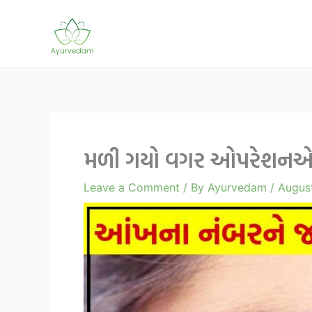
Skip
to
content
મળી ગયો વગર ઓપરેશનએ આ
Leave a Comment
/ By
Ayurvedam
/
August