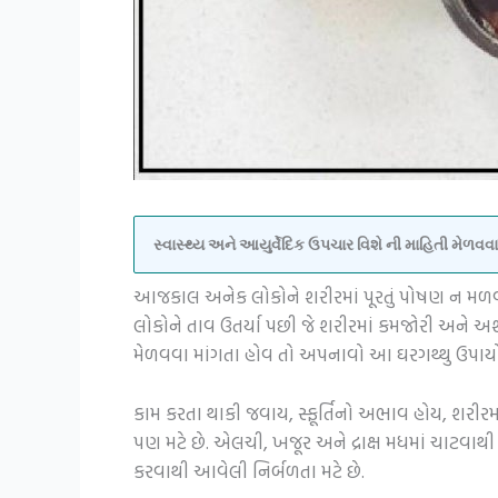
સ્વાસ્થ્ય અને આયુર્વેદિક ઉપચાર વિશે ની માહિતી મેળ
આજકાલ અનેક લોકોને શરીરમાં પૂરતું પોષણ ન મળવ
લોકોને તાવ ઉતર્યા પછી જે શરીરમાં કમજોરી અને 
મેળવવા માંગતા હોવ તો અપનાવો આ ઘરગથ્થુ ઉપાયો
કામ કરતા થાકી જવાય, સ્ફૂર્તિનો અભાવ હોય, શર
પણ મટે છે. એલચી, ખજૂર અને દ્રાક્ષ મધમાં ચાટવા
કરવાથી આવેલી નિર્બળતા મટે છે.