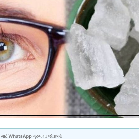
વવા માટે WhatsApp ગ્રુપ મા જોડાઓ