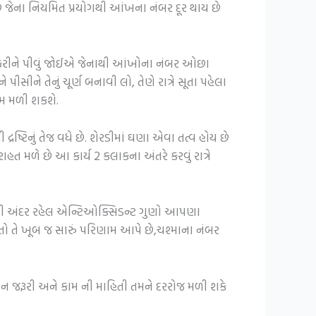
છે જેના નિયમિત પ્રયોગથી આંખના નંબર દૂર થાય છે
 કરીને પીવું જોઈએ જેનાથી આંખોના નંબર ઓછા
સીને તેનું ચૂર્ણ બનાવી લો, તેણે રાત્રે સૂતા પહેલા
ણામ મળી શકશે.
ષ્ટિનું તેજ વધે છે. શેરડીમાં ઘણા એવા તત્વ હોય છે
મળે છે આ કાર્ય 2 કલાકના અંતરે કરવું રાત્રે
ી અંદર રહેલ એન્ટિઓક્સિડન્ટ ગુણો આપણા
ો તે ખૂબ જ સારું પરિણામ આપે છે,ચશ્માના નંબર
ીવન જરૂરી અને કામ ની માહિતી તમને દરરોજ મળી શકે