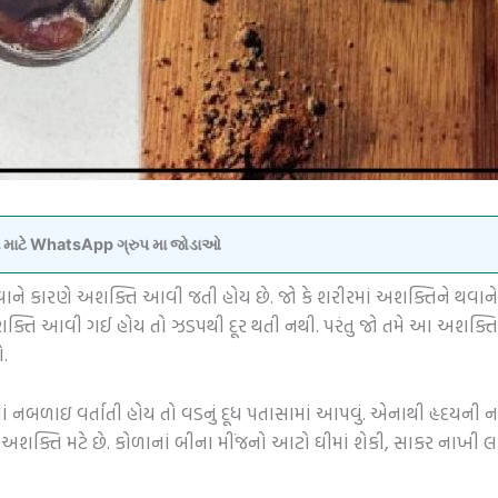
વવા માટે WhatsApp ગ્રુપ મા જોડાઓ
ાને કારણે અશક્તિ આવી જતી હોય છે. જો કે શરીરમાં અશક્તિને થવાન
અશક્તિ આવી ગઈ હોય તો ઝડપથી દૂર થતી નથી. પરંતુ જો તમે આ અશક્તિ
.
ીરમાં નબળાઇ વર્તાતી હોય તો વડનું દૂધ પતાસામાં આપવું. એનાથી હ
થી અશક્તિ મટે છે. કોળાનાં બીના મીંજનો આટો ઘીમાં શેકી, સાકર નાખી