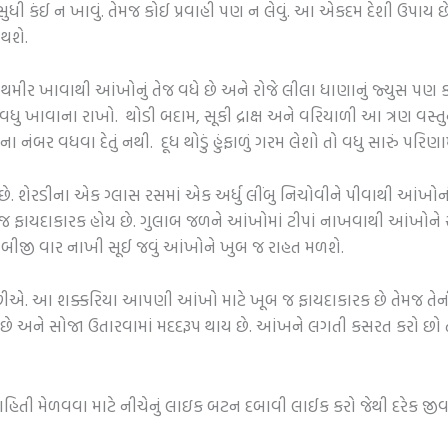
ુધી કંઈ ન ખાવું. તેમજ કોઈ પ્રવાહી પણ ન લેવું. આ એકદમ દેશી ઉપાય 
 થશે.
મીર ખાવાથી આંખોનું તેજ વધે છે અને રોજે લીલા ધાણાનું જ્યુસ પણ
ધુ ખાવાના રાખો. થોડી બદામ, સૂકી દ્રાક્ષ અને વરિયાળી આ ત્રણ વસ્તુને પી
ના નંબર વધવા દેતું નથી. દૂધ થોડું હુંફાળું ગરમ લેશો તો વધુ સારું પરિ
 શેરડીના એક ગ્લાસ રસમાં એક અર્ધુ લીંબુ નિચોવીને પીવાથી આંખોની દ્ર
ાયદાકારક હોય છે. ગુલાબ જળને આંખોમાં ટીપાં નાખવાથી આંખોને રાહત 
બીજી વાર નાખી સૂઈ જવું આંખોને ખુબ જ રાહત મળશે.
. આ શક્કરિયા આપણી આંખો માટે ખૂબ જ ફાયદાકારક છે તેમજ તેન
 છે અને સોજા ઉતારવામાં મદદરૂપ થાય છે. આંખને લગતી કસરત કરો છો ત
 માહિતી મેળવવા માટે નીચેનું લાઇક બટન દબાવી લાઈક કરો જેથી દરેક જ