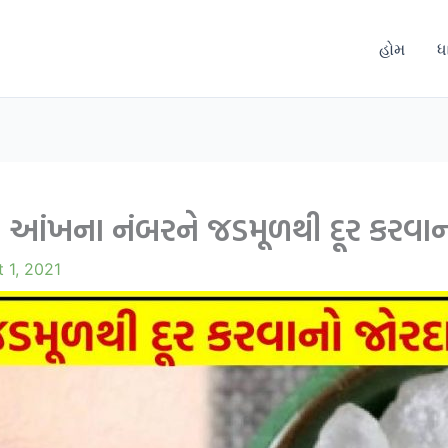
હોમ
ધ
ંખના નંબરને જડમૂળથી દૂર કરવાનો
 1, 2021