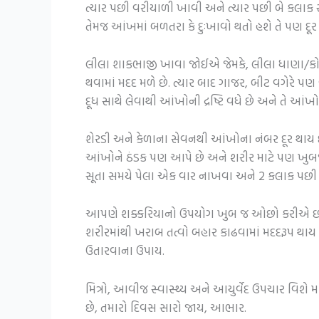
ત્યાર પછી વરીયાળી ખાવી અને ત્યાર પછી બે કલાક સ
તેમજ આંખમાં બળતરા કે દુઃખાવો થતો હશે તે પણ દૂર
લીલા શાકભાજી ખાવા જોઈએ જેમકે, લીલા ધાણા/કોથ
થવામાં મદદ મળે છે. ત્યાર બાદ ગાજર, બીટ વગેરે પણ વ
દૂધ સાથે લેવાથી આંખોની દ્રષ્ટિ વધે છે અને તે આંખો
શેરડી અને કેળાના સેવનથી આંખોના નંબર દૂર થાય છે.
આંખોને ઠંડક પણ આપે છે અને શરીર માટે પણ ખુબજ ફ
સૂતા સમયે પેલા એક વાર નાખવા અને 2 કલાક પછી 
આપણે શક્કરિયાનો ઉપયોગ ખુબ જ ઓછો કરીએ છીએ
શરીરમાંથી ખરાબ તત્વો બહાર કાઢવામાં મદદરૂપ થાય
ઉતારવાના ઉપાય.
મિત્રો, આવીજ સ્વાસ્થ્ય અને આયુર્વેદ ઉપચાર વિશે
છે, તમારો દિવસ સારો જાય, આભાર.