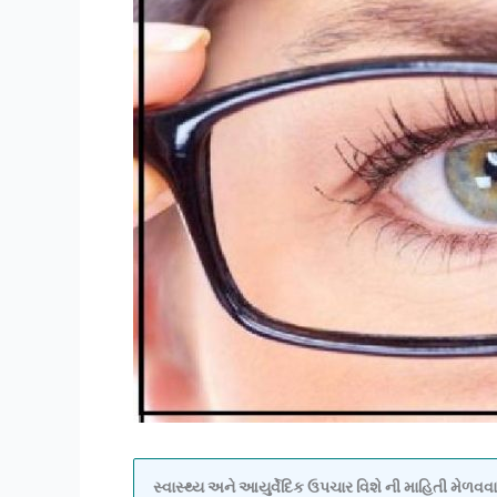
સ્વાસ્થ્ય અને આયુર્વેદિક ઉપચાર વિશે ની માહિતી મેળ