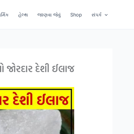
ાર્મિક
હેલ્થ
જાણવા જેવું
Shop
સંપર્ક
 જોરદાર દેશી ઈલાજ