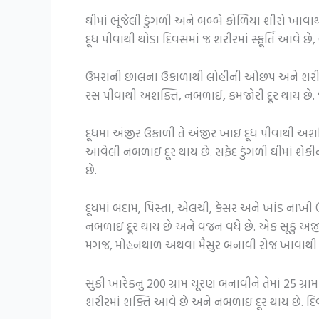
ઘીમાં ભૂંજેલી ડુંગળી અને બબ્બે કોળિયા શીરો ખ
દૂધ પીવાથી થોડા દિવસમાં જ શરીરમાં સ્ફૂર્તિ આવે છે, 
ઉમરાની છાલના ઉકાળાથી લોહીની ઓછપ અને શરીરનું 
રસ પીવાથી અશક્તિ, નબળાઈ, કમજોરી દૂર થાય છે. 
દૂધમા અંજીર ઉકાળી તે અંજીર ખાઇ દૂધ પીવાથી અશક
આવેલી નબળાઇ દૂર થાય છે. સફેદ ડુંગળી ઘીમાં શે
છે.
દૂધમાં બદામ, પિસ્તા, એલચી, કેસર અને ખાંડ નાખી 
નબળાઇ દૂર થાય છે અને વજન વધે છે. એક સૂકું અંજ
મગજ, મોહનથાળ અથવા મૈસુર બનાવી રોજ ખાવાથી તમ
સુકી ખારેકનું 200 ગ્રામ ચૂરણ બનાવીને તેમાં 25 ગ્ર
શરીરમાં શક્તિ આવે છે અને નબળાઇ દૂર થાય છે. દ