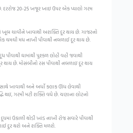
 છે. દરરોજ 20-25 ખજૂર ખાઇ ઉપર એક પ્યાલો ગરમ
ે ખૂબ ચાવીને ખાવાથી અશક્તિ દૂર થાય છે. ગાજરનો
ં એક ચમચી મધ નાખી પીવાથી નબળાઈ દૂર થાય છે.
ૂધ પીવાથી ઘામાંથી પુશ્કળ લોહી વહી જવાથી
ૂર થાય છે. મોસંબીનો રસ પીવાથી નબળાઇ દૂર થાય
ત સાથે ખાવાથી અને અર્ધો કલાક ઊંધ લેવાથી
્ધિ થઇ, ગરમી મટી શક્તિ વધે છે. ચણાના લોટનો
રામ દૂધમાં ઉકાળી થોડી ખાંડ નાખી રોજ સવારે પીવાથી
ાઈ દુર થશે અને શક્તિ મળશે.