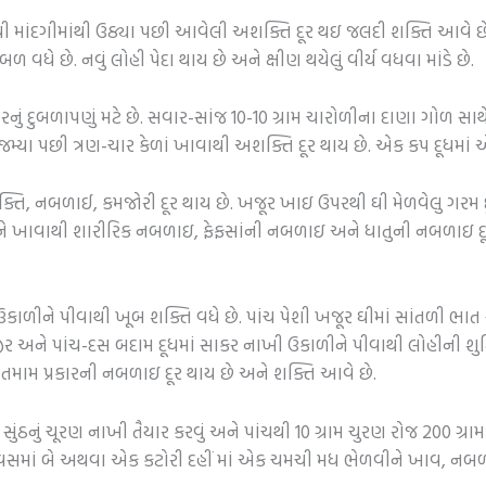
ાવાથી માંદગીમાંથી ઉઠ્યા પછી આવેલી અશક્તિ દૂર થઇ જલદી શક્તિ આવે
બળ વધે છે. નવું લોહી પેદા થાય છે અને ક્ષીણ થયેલું વીર્ય વધવા માંડે છે.
દુબળાપણું મટે છે. સવાર-સાંજ 10-10 ગ્રામ ચારોળીના દાણા ગોળ સાથ
જમ્યા પછી ત્રણ-ચાર કેળાં ખાવાથી અશક્તિ દૂર થાય છે. એક કપ દૂધમા
્તિ, નબળાઈ, કમજોરી દૂર થાય છે. ખજૂર ખાઇ ઉપરથી ઘી મેળવેલુ ગરમ દ
કીને ખાવાથી શારીરિક નબળાઇ, ફેફસાંની નબળાઇ અને ધાતુની નબળાઇ દ
ઉકાળીને પીવાથી ખૂબ શક્તિ વધે છે. પાંચ પેશી ખજૂર ઘીમાં સાંતળી ભા
ીર અને પાંચ-દસ બદામ દૂધમાં સાકર નાખી ઉકાળીને પીવાથી લોહીની શુદ
ામ પ્રકારની નબળાઇ દૂર થાય છે અને શક્તિ આવે છે.
ામ સુંઠનું ચૂરણ નાખી તૈયાર કરવું અને પાંચથી 10 ગ્રામ ચુરણ રોજ 200 ગ્
િવસમાં બે અથવા એક કટોરી દહીં માં એક ચમચી મધ ભેળવીને ખાવ, નબળ