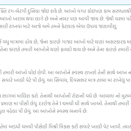
્યક્તિ રંગ-બેરંગી દુનિયા જોઇ શકે છે. આંખો વગર કોઇપણ કામ સરળતાથી
ી આંખો ખરાબ થવા લાગે છે અને નંબર પણ આવી જાય છે. જેથી ચશ્મા પહે
ેને સારી રાખવા માટે આજે અમે તમને કેટલાક એવા ઉપાય જણાવીશું.
 વધુ માત્રામાં હોય છે, જેના કારણે ગાજર આંખો માટે ઘણાં અસરકારક
ા કારણે તમારી આંખોને ઘણો ફાયદો થાય છે અને તેના કારણે તમારી દ
ાથી તમારી આંખો ધોઈ લેવી. આ આંખોને સ્વસ્થ રાખશે તેની સાથે આંખ ન
સવારે ખાલી પેટે પી લેવું. આ સિવાય, દિવસભર માત્ર તાંબા માં રાખેલું પ
ા ભાગમાં માલિશ કરો. તેનાથી આંખોની રોશની વધે છે. આંબળા નો મુરબ
ાન પ્રમાણ માં પીસી લેવું. દરરોજ તેને 1 ચમચી ઘી સાથે ખાઓ. તેનાથી 
સુતા પહેલા પી લેવું. આ આંખોને સ્વસ્થ બનાવે છે.
માં અડધી ચમચી પીસેલી મિશ્રી મિક્સ કરી સવારે ખાલી પેટ ખાવી. ત્યા