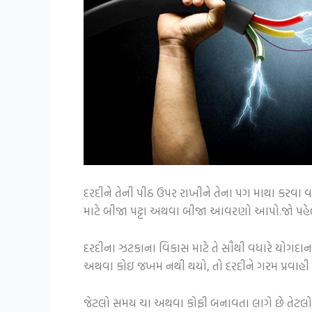
દરદીને તેની પીઠ ઉપર રાખીને તેના પગ માથા કરવા વધ
માટે બીજા પટ્ટા અથવા બીજા આવરણો આપો.જો પહેલો
દરદીના ઝટકાના વિકાસ માટે તે સૌથી વધારે યોગદાન 
અથવા કોઇ જખમ નથી થયો, તો દરદીને ગરમ પ્રવાહી પ
જેટલો સમય ચા અથવા કોફી બનાવતા લાગે છે તેટલો સમય