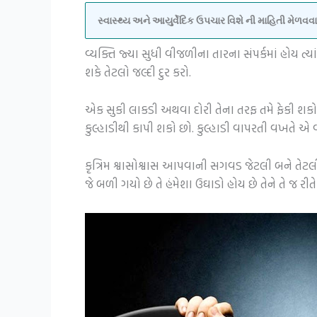
સ્વાસ્થ્ય અને આયુર્વેદિક ઉપચાર વિશે ની માહિતી મેળ
વ્યક્તિ જ્યા સુધી વીજળીના તારના સંપર્કમાં હોય ત્
શકે તેટલો જલ્દી દુર કરો.
એક સુકી લાકડી અથવા દોરી તેના તરફ તમે ફેકી શકો 
કુલ્હાડીથી કાપી શકો છો. કુલ્હાડી વાપરતી વખતે એ વ
કૃત્રિમ શ્વાસોશ્વાસ આપવાની સગવડ જેટલી બને તે
જે બળી ગયો છે તે હંમેશા ઉઘાડો હોય છે તેને તે 