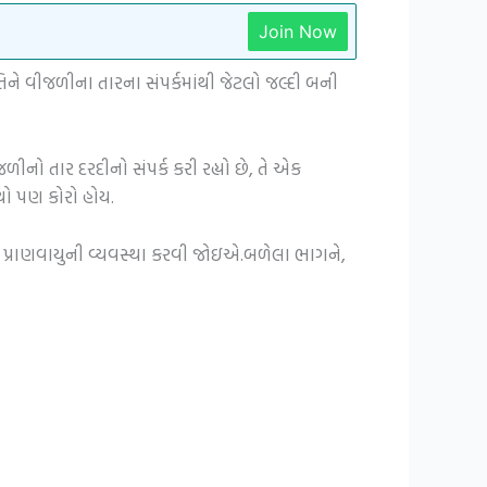
Join Now
તિને વીજળીના તારના સંપર્કમાંથી જેટલો જલ્દી બની
ો તાર દરદીનો સંપર્ક કરી રહ્યો છે, તે એક
ાથો પણ કોરો હોય.
 પ્રાણવાયુની વ્યવસ્થા કરવી જોઇએ.બળેલા ભાગને,