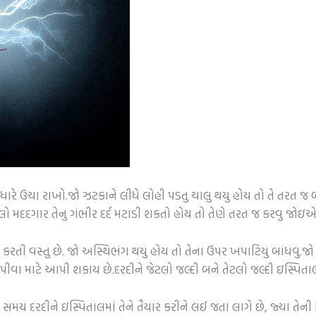
ારે ઉચા રાખો.જો ઝટકાને લીધે લોહી પડતુ ચાલુ થયુ હોય તો તે તરત જ બ
 મદદગાર તેનુ ગંભીર દર્દ મટાડી શકતો હોય તો તેણે તરત જ કરવુ જોઇએ
કરતી વસ્તુ છે. જો અસ્થિભંગ થયુ હોય તો તેના ઉપર ખપાટિયુ બાંધવુ.જો
ીવા માટે આપી શકાય છે.દરદીને જેટલો જલ્દી બને તેટલો જલ્દી ઇસ્પિ
 દરદીને ઇસ્પિતાલમાં તેને તૈયાર કરીને લઈ જતા લાગે છે, જ્યા તેની વ