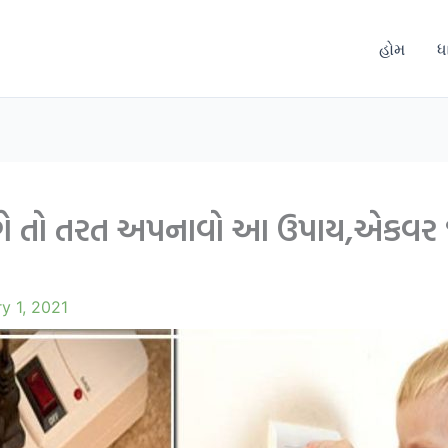
હોમ
ધ
ે તો તરત અપનાવો આ ઉપાય,એકવર જરૂ
y 1, 2021