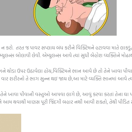
ૂલ ન કરો. તરત જ પાવર સપ્લાય બંધ કરીને વિક્ટિમને હટાવવા માતે લાકડ
લન્સ બોલાવી લેવી. એમ્યુલન્સ આવે ત્યાં સુધી બેહોશ વ્યક્તિને મોઢાથી 
ા પગને થોડા ઉપર ઉઠાવેલા હોય,વિક્ટિમને ભાન આવે છે તો તેને ખાવા પી
ર શરીરનો તે ભાગ સુન્ન થઇ જાય છે,આ માટે વ્યક્તિ ભાનમાં આવે ત્યાર
 લોકો તેને ખાવા પીવાની વસ્તુઓ આપવા લાગે છે, આવું કરવા કરતાં તેન
અને આમ થવાથી માણસ પૂરી જિંદગી બહાર નથી આવી શકતો, તેથી પીડિત સ