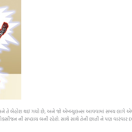
અને તે બેહોશ થઇ ગયો છે, અને જો એમ્બ્યુલન્સ આવવામાં સમય લાગે એમ 
સીજન ની સપ્લાય બની રહેશે. સાથે સાથે તેની છાતી ને પણ વારંવાર દ