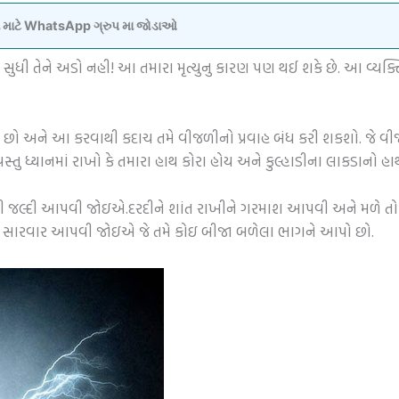
વવા માટે WhatsApp ગ્રુપ મા જોડાઓ
યાં સુધી તેને અડો નહી! આ તમારા મૃત્યુનુ કારણ પણ થઈ શકે છે. આ વ્યક્
છો અને આ કરવાથી કદાચ તમે વીજળીનો પ્રવાહ બંધ કરી શકશો. જે વીજળીન
સ્તુ ધ્યાનમાં રાખો કે તમારા હાથ કોરા હોય અને કુલ્હાડીના લાકડાનો હ
ટલી જલ્દી આપવી જોઇએ.દરદીને શાંત રાખીને ગરમાશ આપવી અને મળે તો
જ રીતે સારવાર આપવી જોઇએ જે તમે કોઇ બીજા બળેલા ભાગને આપો છો.