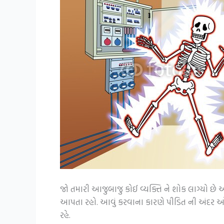
જો તમારી આજુબાજુ કોઈ વ્યક્તિ ને શોક લાગ્યો છે 
આપતા રહો. આવું કરવાના કારણે પીડિત ની અંદર ઓક્
રહે.