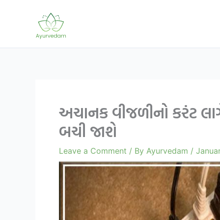
Skip
to
content
અચાનક વીજળીનો કરંટ લાગ
બચી જાશે
Leave a Comment
/ By
Ayurvedam
/
Januar