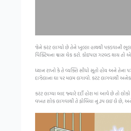
જેને કરંટ લાગ્યો છે તેને ખુલ્લા હાથથી પકડવાની ભ
વિક્ટિમના શ્વાસ ચેક કરો. કોઇપણ ગરબડ થાય તો એમ્યુ
ધ્યાન રાખો કે તે વ્યક્તિ સીધો સૂતો હોય અને તેન
દાઝેલાના ઘા પર મલમ લગાવો. કરંટ લાગવાથી અનેક વા
કરંટ લાગ્યા બાદ જ્યારે દર્દી હોશ માં આવે છે તો
વખત શોક લાગવાથી તે ફોબિયા નું રૂપ લઇ લે છે, 