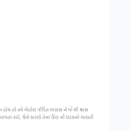
હોય તો તમે બેહોશ પીડિત માણસ ને મોં થી શ્વાસ
બાવતા રહો, જેને કારણે તેના દિલ ની ધડકનો ચાલતી