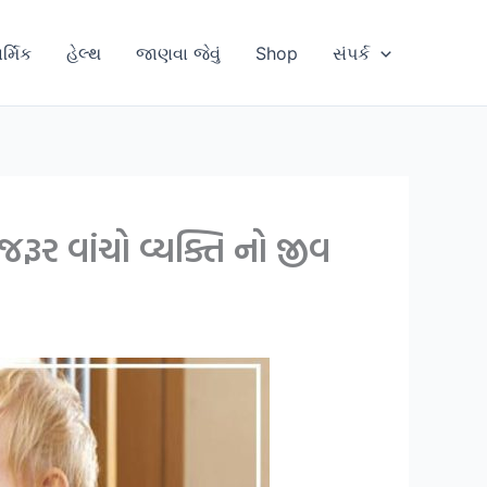
ાર્મિક
હેલ્થ
જાણવા જેવું
Shop
સંપર્ક
ર વાંચો વ્યક્તિ નો જીવ