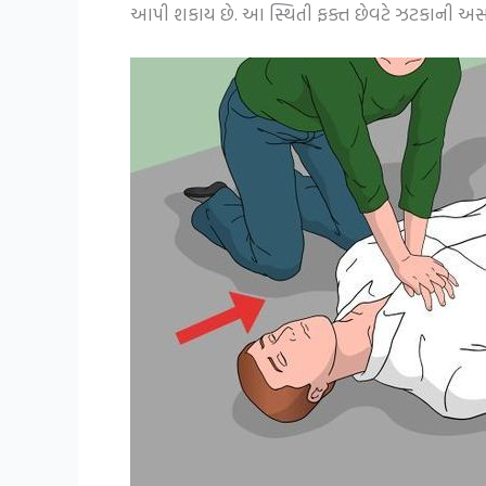
આપી શકાય છે. આ સ્થિતી ફક્ત છેવટે ઝટકાની અસર