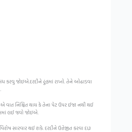
ંધ કરવુ જોઇએ.દરદીને હુંફમાં રાખો. તેને ઓઢાડવા
.
 એ વાત નિશ્ચિત થાય કે તેના પેટ ઉપર ઈજા નથી થઈ
તાલમાં લઈ જવો જોઇએ.
િશેષ સારવાર થઈ શકે. દરદીને ઉત્તેજીત કરવા દારૂ