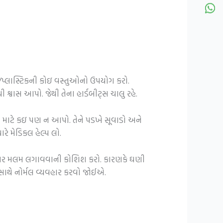
ું/પ્લાસ્ટિકની કોઇ વસ્તુઓનો ઉપયોગ કરો.
શ્વાસ આપો. જેથી તેના હાર્ડબીટ્સ ચાલુ રહે.
વા માટે કઇ પણ ન આપો. તેને પડખે સૂવાડો અને
ે મેડિકલ હેલ્પ લો.
ા ઘા પર મલમ લગાવવાની કોશિશ કરો. કારણકે ઘણી
ાથે નોર્મલ વ્યવહાર કરવો જોઈએ.