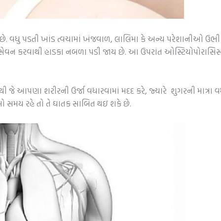
. વધુ પડતી ખાંડ ત્વચામાં ખંજવાળ, લાલિમા કે અન્ય પરેશાનીઓ ઉભી 
પડતુ સેવન કરવાથી હાડકા નબળા પડી જાય છે. આ ઉપરાંત ઓસ્ટિયોપોરાસિ
ી જે આપણા શરીરની ઉર્જા વધારવામાં મદદ કરે, જ્યારે શુગરની માત્રા વ
 સમય રહે તો તે ઘાતક સાબિત થઇ શકે છે.