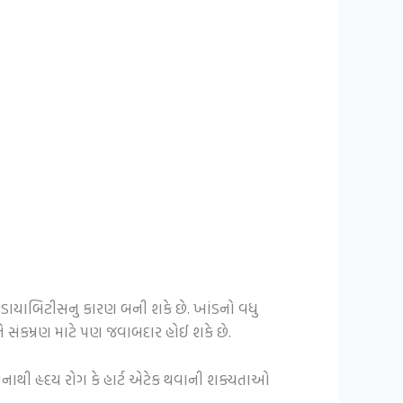
ાયાબિટીસનુ કારણ બની શકે છે. ખાંડનો વધુ
ને સંકમ્રણ માટે પણ જવાબદાર હોઈ શકે છે.
ેનાથી હૃદય રોગ કે હાર્ટ એટેક થવાની શક્યતાઓ