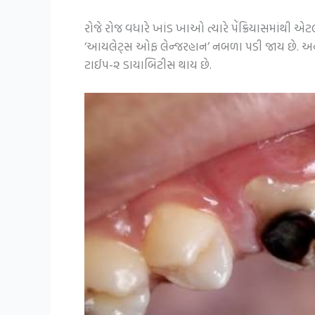
રોજે રોજ વધારે ખાંડ ખાઓ ત્યારે પેંક્રિયાસમાંથી એટ
‘આયલેટ્સ ઓફ લેન્જરહાન’ નબળા પડી જાય છે. અને તે
ટાઈપ-૨ ડાયાબિટીસ થાય છે.