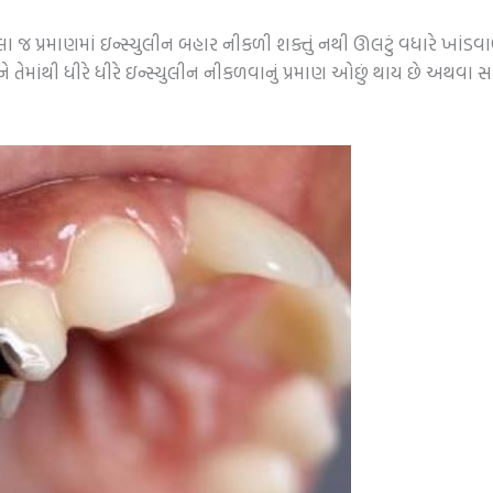
લા જ પ્રમાણમાં ઇન્સ્યુલીન બહાર નીકળી શક્તું નથી ઊલટું વધારે ખાંડવાળા
માંથી ધીરે ધીરે ઇન્સ્યુલીન નીકળવાનું પ્રમાણ ઓછું થાય છે અથવા સા