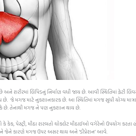
ે અને શરીરમાં લિપિડનું નિર્માણ વધી જાય છે. આવી સ્થિતિમાં ફેટી 
ય છે. જે મગજ માટે નુકશાનકારક છે. આ સ્થિતિમાં મગજ સુધી યોગ્ય માત્ર
ે છે. તેનાથી મગજ ને પણ નુકશાન થાય છે.
જેવો કે કેક, પેસ્ટ્રી, મીઠા શરબતો ચોકલેટ મીઠાઈઓ વગેરેનો ઉપયોગ કરતા
ે અને જેને કારણે મગજ ઉપર અસર થાય અને ‘ડીપ્રેશન’ આવે.