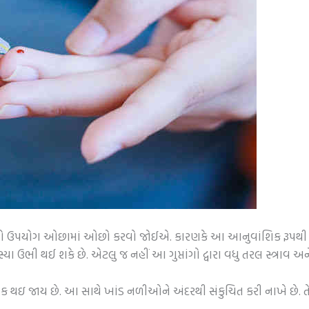
ંડનો ઉપયોગ ઓછામાં ઓછો કરવો જોઈએ. કારણકે આ આનુવાંશિક રૂપથી ડ
ા ઉભી થઈ શકે છે. એટલુ જ નહીં આ ગુપ્તાંગો દ્વારા વધુ તરલ સ્ત્રાવ અ
ોક થઇ જાય છે. આ સાથે ખાંડ નળીઓને અંદરથી સંકુચિત કરી નાખે છે. ત