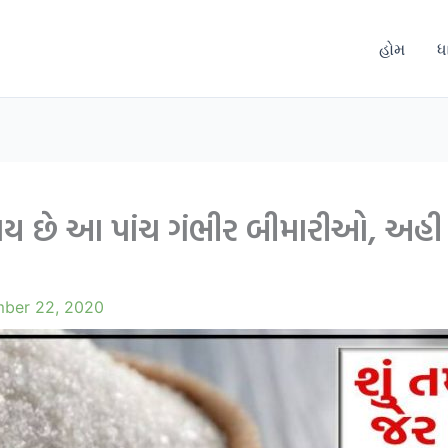
હોમ
ધ
 થાય છે આ પાંચ ગંભીર બીમારીઓ, અહી
ber 22, 2020