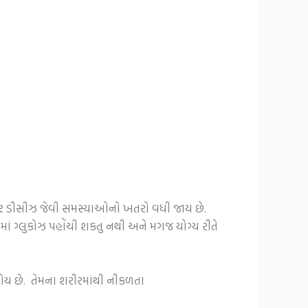
લિવર ડીસીઝ જેવી સમસ્યાઓનો ખતરો વધી જાય છે.
ામાં ગ્લુકોઝ પહોંચી શકતુ નથી અને મગજ યોગ્ય રીતે
 હોય છે. તેમના શરીરમાંથી નીકળતા