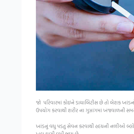
જો પરિવારમાં કોઇને ડાયાબિટીસ છે તો બેશક ખા
ઉપયોગ કરવાથી શરીર ના ગુપ્તાંગમાં ખંજવાળની સમસ્ય
ખાંડનું વધુ પડતુ સેવન કરવાથી હ્રદયની નળીઓ બ્લ
ખૂબ ઘણી વધી જાય છે.