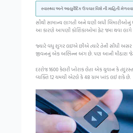
સ્વાસ્થ્ય અને આયુર્વેદિક ઉપચાર વિશે ની માહિતી મેળ
સૌથી સામાન્ય લાગતી અને ઘણી બધી બિમારીઓનું મુળ
આ કારણે આપણી કોશિકાઓમાં ફેટ જમા થવા લાગે છે.
જ્યારે વધુ શુગર લઇએ છીએ ત્યારે તેની સીધી અસર 
જીવનનું એક અભિન્ન અંગ છે. પણ આની મીઠાશ જેટલ
દરરોજ 1600 કેલરી ખોરાક લેતા એક યુવાન કે તંદુરસ્
વ્યક્તિ 12 ચમચી એટલે કે 48 ગ્રામ ખાંડ લઈ શકે છે.