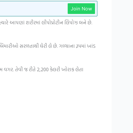
Join Now
ારે આપણાં શરીરમાં લીપોપ્રોટીન લિપોઝ બને છે.
મારીઓ સરળતાથી ઘેરી લે છે. ગળ્યાના રૂપમાં ખાંડ
મ વગર. તેવી જ રીતે 2,200 કેલરી ખોરાક લેતા