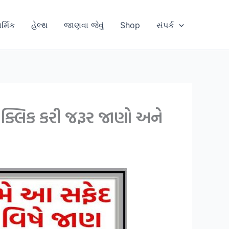
ાર્મિક
હેલ્થ
જાણવા જેવું
Shop
સંપર્ક
 ક્લિક કરી જરૂર જાણો અને