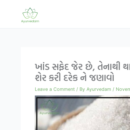
Skip
to
content
ખાંડ સફેદ જેર છે, તેનાથી
શેર કરી દરેક ને જણાવો
Leave a Comment
/ By
Ayurvedam
/
Novem