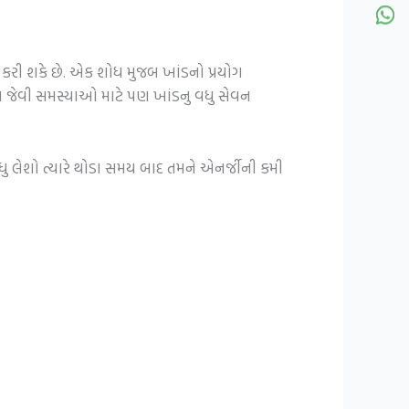
કરી શકે છે. એક શોધ મુજબ ખાંડનો પ્રયોગ
સ જેવી સમસ્યાઓ માટે પણ ખાંડનુ વધુ સેવન
ધુ લેશો ત્યારે થોડા સમય બાદ તમને એનર્જીની કમી