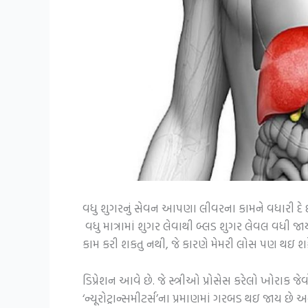
વધુ શુગરનું સેવન આપણા લીવરના કામને વધારી દે છ
વધુ માત્રામાં શુગર લેવાથી બ્લડ શુગર લેવલ વધી જા
કામ કરી શકતુ નથી, જે કારણે મેમરી લોસ પણ થઇ શક
ડિપ્રેશન આવે છે. જે સ્ત્રીઓ પ્રોસેસ કરેલો ખોરાક 
‘ન્યૂરોટ્રાન્સમીટર્સ’ના પ્રમાણમાં ગરબડ થઇ જાય છ