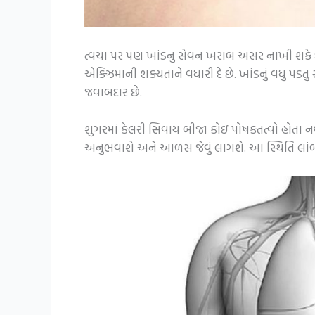
ત્વચા પર પણ ખાંડનુ સેવન ખરાબ અસર નાખી શકે છે
એક્ઝિમાની શક્યતાને વધારી દે છે. ખાંડનું વધુ 
જવાબદાર છે.
શુગરમાં કેલરી સિવાય બીજા કોઇ પોષકતત્વો હોતા નથ
અનુભવાશે અને આળસ જેવું લાગશે. આ સ્થિતિ લાંબો