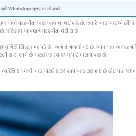
વવા માટે WhatsApp ગ્રુપ મા જોડાઓ
 એવી મેદસ્વીતા ખાંડ ખાવાથી થઇ શકે છે. જ્યારે ખાંડ ખાઇએ છીએ ત્ય
 પરિણામે આપણને મેદસ્વીતા ઘેરી લે છે.
ઇમ્યુનિટી સિસ્ટમ પર પડે છે. અને તે નબળી પડે છે. આમ થતા આપણને બિ
ી સારી લાગે છે એટલી જ સ્વાસ્થય માટે ખરાબ પણ છે.
ત વ્યક્તિ 6 ચમચી ખાંડ એટલે કે 24 ગ્રામ ખાંડ લઈ શકે છે કોઈ પણ જોખ