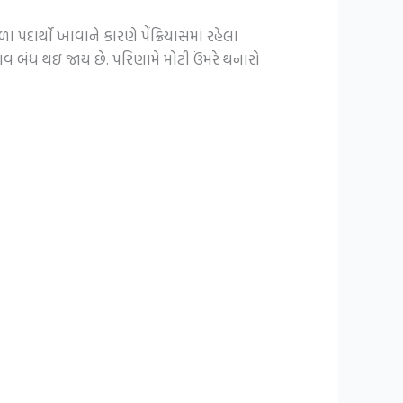
 પદાર્થો ખાવાને કારણે પેંક્રિયાસમાં રહેલા
વ બંધ થઇ જાય છે. પરિણામે મોટી ઉંમરે થનારો