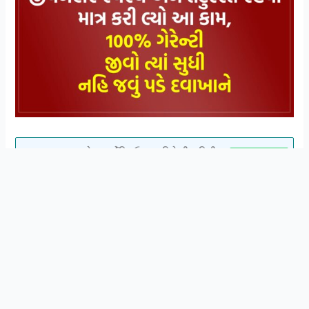
સ્વાસ્થ્ય અને આયુર્વેદિક ઉપચાર વિશે ની માહિતી
Join Now
મેળવવા માટે WhatsApp ગ્રુપ મા જોડાઓ
આજકાલ જીવનશૈલી ફરવાના કારણે લોકો વધુ ને વધુ બીમાર
પડી રહ્યા છે પરંતુ જો માત્ર થોડો ફેરફાર ખાવા પીવામાં કરવામાં
આવે તો ક્યારેય પણ દવાખાને જવાની જરૂર નહિ પડે. આજે અમે
તમને બતાવીશું એ આયુર્વેદની મહત્વની બાબતો જે આપડા
ઋષિમુનિઓ એ પણ શાસ્ત્રોમાં જણાવી છે અને એનું માત્ર પાલન
કરવાથી લાખોના ખર્ચ થી બચી જીવનભર તંદુરસ્ત રહી શકાય.