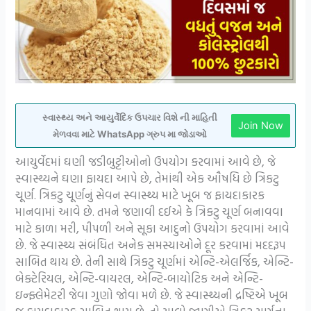
સ્વાસ્થ્ય અને આયુર્વેદિક ઉપચાર વિશે ની માહિતી
Join Now
મેળવવા માટે WhatsApp ગ્રુપ મા જોડાઓ
આયુર્વેદમાં ઘણી જડીબુટ્ટીઓનો
ઉપયોગ કરવામાં આવે છે, જે
સ્વાસ્થ્યને ઘણા ફાયદા આપે છે, તેમાંથી એક ઔષધિ છે ત્રિકટુ
ચૂર્ણ. ત્રિકટુ ચૂર્ણનું સેવન સ્વાસ્થ્ય માટે ખૂબ જ ફાયદાકારક
માનવામાં આવે છે. તમને જણાવી દઈએ કે ત્રિકટુ ચૂર્ણ બનાવવા
માટે કાળા મરી, પીપળી અને સૂકા આદુનો ઉપયોગ કરવામાં આવે
છે. જે સ્વાસ્થ્ય સંબંધિત અનેક સમસ્યાઓને દૂર કરવામાં મદદરૂપ
સાબિત થાય છે. તેની સાથે ત્રિકટુ ચૂર્ણમાં એન્ટિ-એલર્જિક, એન્ટિ-
બેક્ટેરિયલ, એન્ટિ-વાયરલ, એન્ટિ-બાયોટિક અને એન્ટિ-
ઇન્ફ્લેમેટરી જેવા ગુણો જોવા મળે છે. જે સ્વાસ્થ્યની દ્રષ્ટિએ ખૂબ