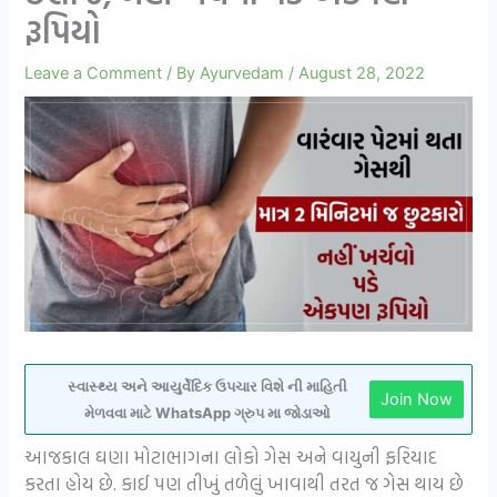
રૂપિયો
Leave a Comment
/ By
Ayurvedam
/
August 28, 2022
સ્વાસ્થ્ય અને આયુર્વેદિક ઉપચાર વિશે ની માહિતી
Join Now
મેળવવા માટે WhatsApp ગ્રુપ મા જોડાઓ
આજકાલ ઘણા મોટાભાગના લોકો ગેસ અને વાયુની ફરિયાદ
કરતા હોય છે. કાઈ પણ તીખું તળેલું ખાવાથી તરત જ ગેસ થાય છે