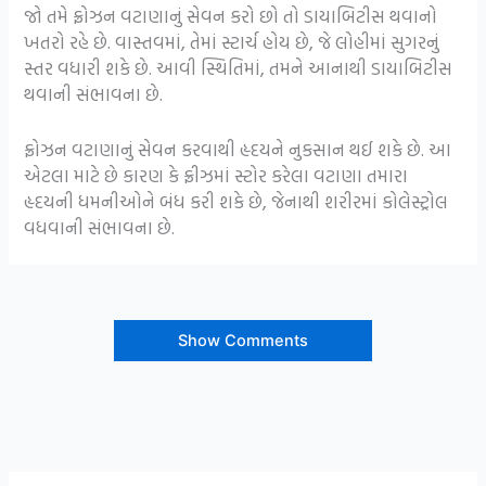
જો તમે ફ્રોઝન વટાણાનું સેવન કરો છો તો ડાયાબિટીસ થવાનો
ખતરો રહે છે. વાસ્તવમાં, તેમાં સ્ટાર્ચ હોય છે, જે લોહીમાં સુગરનું
સ્તર વધારી શકે છે. આવી સ્થિતિમાં, તમને આનાથી ડાયાબિટીસ
થવાની સંભાવના છે.
ફ્રોઝન વટાણાનું સેવન કરવાથી હૃદયને નુકસાન થઈ શકે છે. આ
એટલા માટે છે કારણ કે ફ્રીઝમાં સ્ટોર કરેલા વટાણા તમારા
હૃદયની ધમનીઓને બંધ કરી શકે છે, જેનાથી શરીરમાં કોલેસ્ટ્રોલ
વધવાની સંભાવના છે.
Show Comments