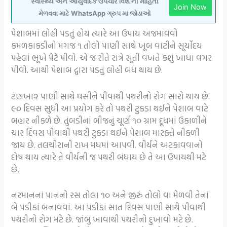
સ્વાસ્થ્ય અને આયુર્વેદિક ઉપચાર વિશે ની માહિતી
Join Now
મેળવવા માટે WhatsApp ગ્રુપ મા જોડાઓ
પેશાબમાં લોહી પડતું હોય ત્યારે આ ઉપાય અજમાવવો
કમળકાકડીનો મગજ ૧ તોલો પાણી સાથે ખૂબ વાટીને સૂર્યોદય
પહેલાં ભૂખે પેટે પીવો. એ જ રીતે રાત્રે સૂતી વખતે કશું ખાધા વગર
પીવો.
આથી પેશાબ દ્વારા પડતું લોહી બંધ થાય છે.
ટંણખા૨ પાણી સાથે ઘસીને પીવાથી પથરીનો રોગ સારો થાય છે.
૯૦ દિવસ સુધી આ પ્રયોગ કરે તો પથરી ટુકડા થઈને પેશાબ વાટે
બહાર નીકળે છે.
તુંબડીનાં બીજનું ચૂર્ણ ૧૦ ગ્રામ દૂધમાં ઉકાળીને
ચાર દિવસ પીવાથી પથરી ટુકડા થઈને પેશાબ મારફ્તે નીકળી
જાય છે. તલચીરાની રાખ મધમાં આપવી. વીર્યને અટકાવવાનો
દોષ થાય ત્યારે તે વીર્યની જ પથરી બંધાય છે તે આ ઉપાયથી મટે
છે.
નરમાનનાં પાનનો રસ તોલા ૧૦ અને જીરું તોલો વા મેળવી
તેનાં
બે પડીકાં બનાવવાં. આ પડીકાં સાત દિવસ પાણી સાથે પીવાથી
પથરીનો રોગ મટે છે.
જાંબુ ખાવાથી પથરીનો દુખાવો મટે છે.