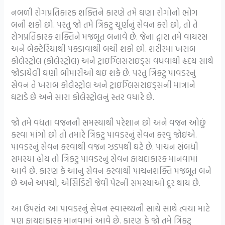
નબળી રોગપ્રતિકારક શક્તિને કારણે તમે ઘણા રોગોનો ભોગ
બની શકો છો. પરંતુ જો તમે ત્રિકટુ ચૂર્ણનું સેવન કરો છો, તો તે
રોગપ્રતિકારક શક્તિને મજબૂત બનાવે છે. જેના દ્વારા તમે વાયરસ
અને બેક્ટેરિયાથી પકડાવાથી બચી શકો છો.
શરીરમાં ખરાબ
કોલેસ્ટ્રોલ (કોલેસ્ટ્રોલ) અને ટ્રાઇગ્લિસરાઇડ્સ વધવાથી હૃદય સાથે
જોડાયેલી ઘણી બીમારીઓ થઇ શકે છે. પરંતુ ત્રિકટુ પાવડરનું
સેવન તે ખરાબ કોલેસ્ટ્રોલ અને ટ્રાઇગ્લિસરાઇડ્સની માત્રાને
ઘટાડે છે અને સારા કોલેસ્ટ્રોલનું સ્તર વધારે છે.
જો તમે વધતા વજનની સમસ્યાથી પરેશાન છો અને વજન ઓછું
કરવા માંગો છો તો તમારે ત્રિકટુ પાવડરનું સેવન કરવું જોઇએ.
પાવડરનું સેવન કરવાથી વજન ઝડપથી ઘટે છે.
પાચન સંબંધી
સમસ્યા હોય તો ત્રિકટુ પાવડરનું સેવન ફાયદાકારક માનવામાં
આવે છે. કારણ કે આનું સેવન કરવાથી પાચનશક્તિ મજબૂત બને
છે અને અપચો, એસિડિટી જેવી પેટની સમસ્યાઓ દૂર થાય છે.
આ ઉપરાંત આ પાવડરનું સેવન સ્વાસ્થ્યની સાથે સાથે ત્વચા માટે
પણ ફાયદાકારક માનવામાં આવે છે. કારણ કે જો તમે ત્રિકટુ