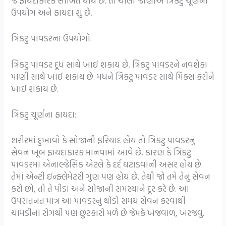
જ ફાયદાકારક સાબિત થાય છે. તો ચાલો જાણીએ ત્રિકટુ ચૂર્ણના
ઉપયોગ અને ફાયદા શું છે.
ત્રિકટુ પાવડરના ઉપયોગો:
ત્રિકટુ પાવડર દૂધ સાથે ખાઈ શકાય છે. ત્રિકટુ
પાવડરને નવશેકા
પાણી સાથે ખાઈ શકાય છે.
મધને ત્રિકટુ પાવડર સાથે મિક્સ કરીને
ખાઈ શકાય છે.
ત્રિકટુ ચૂર્ણના ફાયદા:
શરીરમાં દુખાવો કે સોજાની ફરિયાદ હોય તો ત્રિકટુ પાવડરનું
સેવન ખૂબ ફાયદાકારક માનવામાં આવે છે. કારણ કે ત્રિકટુ
પાવડરમાં એનાલ્જેસિક એટલે કે દર્દ ઘટાડવાની અસર હોય છે.
તેમાં એન્ટી ઇન્ફ્લેમેટરી ગુણ પણ હોય છે. તેથી જો તમે તેનું સેવન
કરો છો, તો તે પીડા અને સોજાની સમસ્યાને દૂર કરે છે. આ
ઉપરાંતનત માત્ર આ પાવડરનું થોડો સમય સેવન કરવાથી
ચામડીનાં રોગથી પણ છુટકારો મળે છે જેમકે ખંજવાળ, ખરજવું.