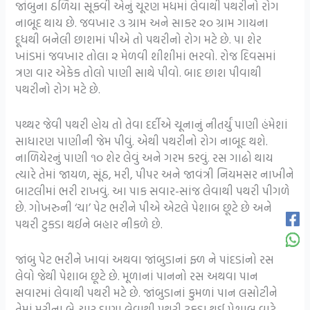
જાંબુના ઠળિયા સૂક્વી
એનું ચૂરણ મધમાં લેવાથી પથરીનો રોગ
નાબૂદ થાય છે.
જવખાર ૩ ગ્રામ અને સાકર ૨૦ ગ્રામ ગાયના
દૂધથી બનેલી છાશમાં પીએ તો પથરીનો રોગ મટે છે. પા શેર
ખાંડમાં જવખાર તોલા ૨ મેળવી શીશીમાં ભરવો.
રોજ દિવસમાં
ત્રણ વાર એકેક તોલો પાણી સાથે પીવો. બાદ છાશ
પીવાથી
પથરીનો રોગ મટે છે.
પથ્થર જેવી પથરી હોય તો તેવા દર્દીએ ચૂનાનું નીતર્યું પાણી હંમેશાં
સાધારણ પાણીની જેમ પીવું. એથી પથરીનો રોગ નાબૂદ થશે.
નાળિયેરનું પાણી ૧૦ શેર લેવું અને ગરમ કરવું. રસ ગાઢો થાય
ત્યારે તેમાં જાયળ, સૂંઠ, મરી, પીપર અને જાવંત્રી નિયમસર નાખીને
બાટલીમાં ભરી રાખવું. આ પાક સવાર-સાંજ લેવાથી પથરી પીગળે
છે.
ગોખરુની ‘ચા’ પેટ ભરીને પીએ એટલે પેશાબ છૂટે છે અને
પથરી ટુકડા થઈને બહાર નીકળે છે.
જાંબુ પેટ ભરીને ખાવાં અથવા જાંબુડાનાં ફ્ળ ને પાંદડાંનો રસ
લેવો જેથી પેશાબ છૂટે છે.
મૂળાનાં પાનનો રસ અથવા પાન
સવારમાં લેવાથી પથરી મટે
છે.
જાંબુડાનાં કુમળાં પાન લસોટીને
તેમાં મરીના બે-ચાર દાણા
લેવાથી પથરી ટુકડા થઈ પેશાબ વાટે