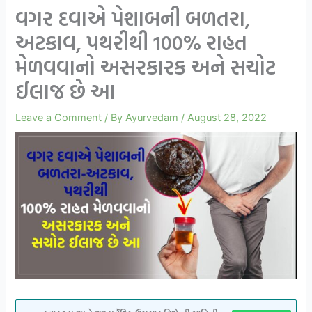
વગર દવાએ પેશાબની બળતરા,
અટકાવ, પથરીથી 100% રાહત
મેળવવાનો અસરકારક અને સચોટ
ઈલાજ છે આ
Leave a Comment
/ By
Ayurvedam
/
August 28, 2022