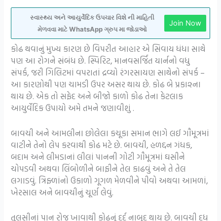
સ્વાસ્થ્ય અને આયુર્વેદિક ઉપચાર વિશે ની માહિતી
Join Now
મેળવવા માટે WhatsApp ગ્રુપ મા જોડાઓ
કોઢ થવાનું મુખ્ય કારણ છે વિપરીત આહાર એ સિવાય ધંધા સાથે
પણ આ રોગને સંબંધ છે. સ્પિરિટ, માનવસર્જિત યાર્નનો વધુ
સંપર્ક, જરી ગિલિટમાં વપરાતાં દ્રવ્યો રંગરસાયણ સાથેનો સંપર્ક –
આ કારણોથી પણ ચામડી ઉપર અસર થાય છે.
કોઢ બે પ્રકા૨ના
થાય છે. એક તો સફેદ અને બીજો કાળો કોઢ તેના કેટલાક
આયુર્વેદિક ઉપાયો
અમે તમને જણાવીશું .
બાવચી અને આમલીના છોલેલા કચૂકા સમાન ભાગે લઈ
ગૌમૂત્રમાં
વાટીને તેનો લેપ કરવાથી કોઢ મટે છે.
બાવચી, હળદ્દન ગંધક,
બદામ અને લીમડાનાં લીલાં પાનની ગોટી ગૌમૂત્રમાં ઘસીને
ચોપડવી અથવા લિંબોળીને બાફીને તેલ કાઢવું અને તે તેલ
લગાડવું.
ત્રિફ્ળાંનો ઉકાળો ગૂગળ મેળવીને પીવો અથવા આમળાં,
ખેરસાલ અને બાવચીનું ચૂર્ણ લેવું.
તુલસીનાં પાન રોજ ખાવાથી કોઢનું દર્દ નાબૂદ થાય છે.
બાવચી દૂધ