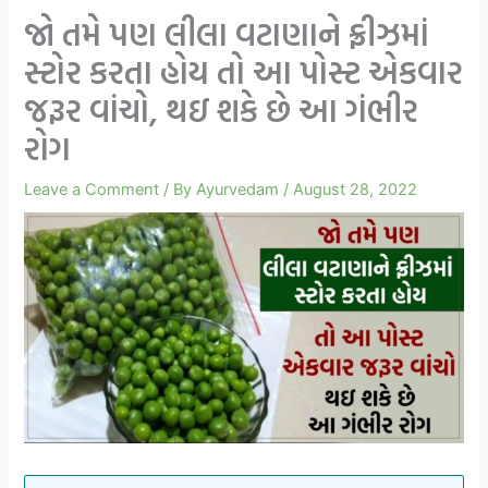
જો તમે પણ લીલા વટાણાને ફ્રીઝમાં
સ્ટોર કરતા હોય તો આ પોસ્ટ એકવાર
જરૂર વાંચો, થઇ શકે છે આ ગંભીર
રોગ
Leave a Comment
/ By
Ayurvedam
/
August 28, 2022