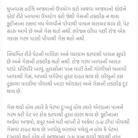
મુખવાસ તરીકે અજમાનો ઉપયોગ કરો અથવા અજમાનો કોઈને
કોઈ રીતે ખાવામાં ઉપયોગ કરો જેથી ગેસની તકલીફ ન થાય.
ફુદીનાના રસમાં મધ મેળવીને પીવાથી પાચન બરાબર
થાય છે, પેટ
સારું આવે છે અને ગેસ થતો નથી.
ભોજન લીધા પછી રોજ એક
ગ્લાસ ગરમ પાણી પીવાથી
ગેસ થતો નથી.
નિયમિત રીતે પેટની માલિશ અને વ્યાયામ કરવાથી પાચન સુધરે
છે અને ગેસની તકલીફ થતી નથી.
રોજ ગરમ ખાવાની આદત
પાડો. ધીરેધીરે ખાવું.
તુલસીના પાન વાટી તેની ગોળીઓ બનાવી
ખાવાથી ગેસ, અપચો વગેરેમાં તુરંત રાહત થાય છે.
લીંબુનો રસ
હુંફાળા પાણીમાં પીવાથી ખાટા ઓડકાર
અને ગેસની તકલીફ દૂર
થાય છે.
ગેસ થયો હોય ત્યારે કે પેટમાં દુ:ખતું હોય ત્યારે એરંડાના પાનને
ગરમ કરી પેટ પર શેક કરવાથી તુરંત લાભ થાય છે.
ફુદીનાના
અર્કમાં અજમો, કપૂર અને મરી નાંખી તે
અર્કમાં ૩-૪ ટીપાં પીવાથી
ગેસમાં રાહત થાય છે. ખાધેલું બરાબર પચેલું ન હોય કે પેટમાં
દુઃખાવો થતો
હોય તો અજમાના ૩-૪ પાન ચાવી જવાથી તરત