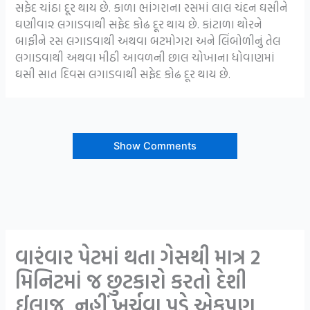
સફેદ ચાંઠા દૂર થાય છે.
કાળા ભાંગરાના રસમાં લાલ ચંદન ઘસીને
ઘણીવા૨ લગાડવાથી સફેદ કોઢ દૂર થાય છે.
કાંટાળા થોરને
બાફીને રસ લગાડવાથી અથવા બટમોગરા અને લિંબોળીનું તેલ
લગાડવાથી અથવા મીઠી આવળની છાલ ચોખાના ધોવાણમાં
ઘસી સાત દિવસ લગાડવાથી સફેદ કોઢ દૂર થાય છે.
Show Comments
વારંવાર પેટમાં થતા ગેસથી માત્ર 2
મિનિટમાં જ છુટકારો કરતો દેશી
ઈલાજ, નહીં ખર્ચવા પડે એકપણ