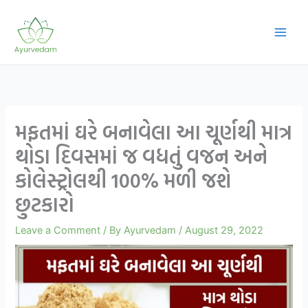
Skip
to
content
મફતમાં ઘરે બનાવેલા આ ચૂર્ણથી માત્ર
થોડા દિવસમાં જ વધતું વજન અને
કોલેસ્ટ્રોલથી 100% મળી જશે
છુટકારો
Leave a Comment
/ By
Ayurvedam
/
August 29, 2022