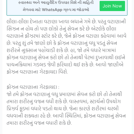
સ્વાસ્થ્ય અને આયુર્વેદિક ઉપચાર વિશે ની માહિતી
Join Now
મેળવવા માટે WhatsApp ગ્રુપ મા જોડાઓ
લીલા-લીલા દેખાતા વટાણા ખાવા બધાને ગમે છે. પરંતુ વટાણાની
સિઝન ન હોય તો પણ લોકો તેનું સેવન કરે છે એટલેકે લીલા
વટાણાને ફ્રીઝરમાં સ્ટોર કરે છે, જેને ફ્રોઝન વટાણા કહેવામાં આવે
છે. પરંતુ શું તમે જાણો છો કે ફ્રોઝન વટાણાનું વધુ પડતું સેવન
શરીરને નુકસાન પહોંચાડી શકે છે. હા, જો તમે વધારે માત્રામાં
ફ્રોઝન વટાણાનું સેવન કરો છો તો તેનાથી પેટમાં દુખાવાથી લઈને
પાચનક્રિયામાં ગડબડ જેવી ફરિયાદો થઈ શકે છે. આવો જાણીએ
ફ્રોઝન વટાણાના ગેરફાયદા વિશે.
ફ્રોઝન વટાણાના ગેરફાયદા :
જો તમે ફ્રોઝન વટાણાનું વધુ પ્રમાણમાં સેવન કરો છો તો તેનાથી
તમારા શરીરનું વજન વધી શકે છે. વાસ્તવમાં, સ્ટાર્ચનો ઉપયોગ
પ્રિઝર્વ ફૂડમાં વધારે પડતો થાય છે. જેના કારણે શરીરમાં ચરબી
વધવાની શક્યતા રહે છે. આવી સ્થિતિમાં, ફ્રોઝન વટાણાનું સેવન
તમારા શરીરનું વજન વધારી શકે છે.