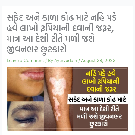
સફેદ અને કાળા કોઢ માટે નહિ પડે
હવે લાખો રૂપિયાની દવાની જરૂર,
માત્ર આ દેશી રીતે મળી જશે
જીવનભર છુટકારો
Leave a Comment
/ By
Ayurvedam
/
August 28, 2022