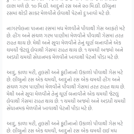
લાભ મળે છે. ૧૦ મિ.લી. આદુનો રસ અને ૨૦ મિ.લી. લીંબુના
રસમાં થોડી સાકર મેળવીને લેવાથી પેટનો દુઃખાવો મટે છે.
નાગરવેલના પાનના રસમાં મધ મેળવીને પીવાથી ગેસ
આફરો મટે
છે.
હીંગ અને સંચળ ગરમ પાણીમાં મેળવીને પીવાથી
ગેસમાં તરત
રાહત થાય છે.
મેથી અને સૂવા મેળવીને તેનું ચૂર્ણ બનાવીને એક
ચમચી
જેટલું લેવાથી ગેસમાં રાહત થાય છે.
૧ ચમચી અજમો અને
અડધી ચમચી સેંધાનમક મેળવીને ખાવાથી પેટની પીડા મટે છે.
આદુ, કાળા મરી, તુલસી અને ફુદીનાનો ઉકાળો પીવાથી ગેસ મટે
છે.
લીંબુનો રસ એક ચમચી, આદુનો રસ એક ચમચી
હીંગ અને
સંચળ ગરમ પાણીમાં મેળવીને પીવાથી
ગેસમાં તરત રાહત થાય છે.
મેથી અને સૂવા મેળવીને તેનું ચૂર્ણ બનાવીને એક ચમચી
જેટલું
લેવાથી ગેસમાં રાહત થાય છે.
૧ ચમચી અજમો અને અડધી ચમચી
સેંધાનમક મેળવીને ખાવાથી પેટની પીડા મટે છે.
આદુ, કાળા મરી, તુલસી અને ફુદીનાનો ઉકાળો પીવાથી ગેસ મટે
છે.
લીંબુનો રસ એક ચમચી, આદુનો રસ એક ચમચી લઈ
મધ