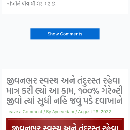
નાંખીને પીવાથી ગેસ મટે છે.
Show Comments
જીવનભર સ્વસ્થ અને તંદુરસ્ત રહેવા
માત્ર કરી લ્યો આ કામ, ૧૦૦% ગેરેન્ટી
જીવો ત્યાં સુધી નહિ જવું પડે દવાખાને
Leave a Comment
/ By
Ayurvedam
/
August 28, 2022