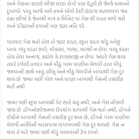
અને ગેસના કારણે બીજા ઘણા રોગો પણ ઉદ્ભવે છે જેમકે માથાનો
દુખાવો. પરંતુ આજે અમે તમને એવો દેશી ઈલાજ બતાવવવા જય
રહ્યા છીએ કે જેનાથી માત્ર ૨ મિનિટ માં ગેસ થી રાહત મળી જશે
અને ડૉક્ટરની દવાની પણ જરૂર નહિ પડે.
વારંવાર ગેસ થતો હોય તો જરૂર કરતાં, ભૂખ કરતાં થોડું ઓછું
ખાવ.
વધુ પડતાં ભારે, ચીકણાં, ગળ્યાં, પદાર્થો ન લેવાં. વાયુ કરતા
હોય તેવા અનાજ, કઠોળ કે શાકભાજી ન લેવાં.
જ્યારે ગેસ થાય
ત્યારે દળેલી હળદર અને મીઠું ગરમ
પાણીમાં મેળવી તરત પીવું.
જમવાની સાથે આદુ-લીંબુ અને મીઠું મેળવીને ખાવાથી ગેસ દૂર
થાય છે. જમ્યા પછી ગોળ અને ધાણાં ખાવાથી ગેસની તકલીફ
થતી
નથી.
જમ્યા પછી સૂવા ખાવાથી પેટ ભારે થતું નથી, અને ગેસ નીકળી
જાય છે.
હીંગનોભોજનમાં ઉપયોગ કરવાથી ગેસ થતો નથી, હીંગને
શેકીને ખાવાથી ગેસની તકલીફ દૂર થાય છે, હીંગને ગરમ પાણીમાં
મેળવી નાભિની આસપાસ લગાવવાથી ગેસ દૂર થાયછે.
ગેસ ન
થાય તે માટે જમ્યા પછી થોડું ચાલવાની ટેવ રાખો.