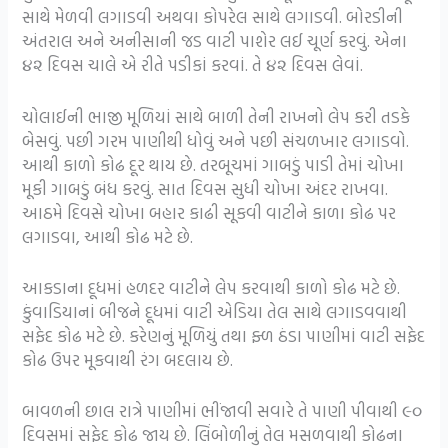
સાથે મેળવી લગાડવી અથવા કોપરેલ સાથે લગાડવી.
બોરડીની
અંતરાલ અને અનીસાની જડ વાટી પાશેર લઈ
ચૂર્ણ કરવું. એના
૪૨ દિવસ ચાલે એ રીતે પડીકાં કરવાં. તે ૪૨ દિવસ
લેવાં.
ચોલાઈની ભાજી મૂળિયાં સાથે બાળી તેની રાખનો લેપ કરી તડકે
બેસવું. પછી ગરમ પાણીથી ધોવું અને પછી સંચળખાર લગાડવો.
આથી કાળો કોઢ દૂર થાય છે.
તરબૂચમાં ગાબડું પાડી તેમાં ચોખા
મૂકી ગાબડું બંધ કરવું. સાત દિવસ સુધી ચોખા અંદર રાખવા.
આઠમે દિવસે ચોખા બહાર કાઢી સૂકવી વાટીને કાળા કોઢ પર
લગાડવા, આથી કોઢ મટે છે.
આકડાના દૂધમાં હળદર વાટીને લેપ કરવાથી કાળો કોઢ મટે છે.
કુંવાડિયાનાં બીજને દૂધમાં વાટી એડિયા તેલ સાથે લગાડવવાથી
સફેદ કોઢ મટે છે. કરેણનું મૂળિયું તથા ફ્ળ ઠંડા પાણીમાં વાટી સફેદ
કોઢ ઉપર
મૂકવાથી રંગ બદલાય છે.
બાવળની છાલ રાત્રે પાણીમાં ભીંજાવી સવારે તે પાણી પીવાથી ૯૦
દિવસમાં સફેદ કોઢ જાય છે.
લિંબોળીનું તેલ મસળવાથી કોઢના