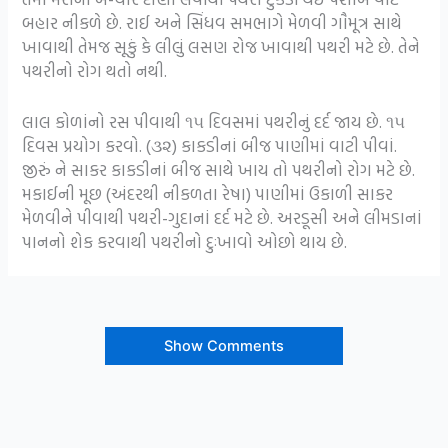
બહાર નીકળે છે.
રાઈ અને સિંધવ સમભાગે મેળવી ગૌમૂત્ર સાથે
ખાવાથી તેમજ સૂકું કે લીલું લસણ રોજ ખાવાથી પથરી મટે છે. તેને
પથરીનો રોગ થતો નથી.
લાલ કોળાંનો રસ પીવાથી ૧૫ દિવસમાં પથરીનું દર્દ જાય છે. ૧૫
દિવસ પ્રયોગ કરવો. (૩૨) કાકડીનાં બીજ પાણીમાં વાટી પીવાં.
જીરું ને સાકર કાકડીનાં
બીજ સાથે ખાય તો પથરીનો રોગ મટે છે.
મકાઈની મૂછ (અંદરથી નીકળતા રેષા) પાણીમાં ઉકાળી સાકર
મેળવીને પીવાથી પથરી-ગુદાનાં દર્દ મટે છે.
અરડૂસી અને લીમડાનાં
પાનનો શેક કરવાથી પથરીનો
દુઃખાવો ઓછો થાય છે.
Show Comments