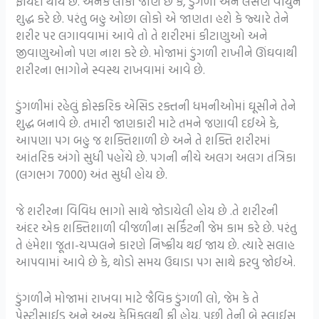
ફાયદા થાય છે. અનેક લોકો જાણે છે કે, ડુંગળી અને લસણ વાયુને
શુદ્ધ કરે છે. પરંતુ બહુ ઓછા લોકો એ જાણતા હશે કે જ્યારે તેને
શરીર પર લગાવવામાં આવે તો તે શરીરમાં કીટાણુઓ અને
જીવાણુઓનો પણ નાશ કરે છે. મોજામાં ડુંગળી રાખીને ઊંઘવાથી
શરીરના ભાગોને સ્વસ્થ રાખવામાં આવે છે.
ડુંગળીમાં રહેલું ફોસ્ફરિક એસિડ રક્તની ધમનીઓમાં ઘૂસીને તેને
શુદ્ધ બનાવે છે. તમારી જાણકારી માટે તમને જણાવી દઈએ કે,
આપણા પગ બહુ જ શક્તિશાળી છે અને તે શક્તિ શરીરમાં
આંતરિક અંગો સુધી પહોંચે છે. પગની નીચે અલગ અલગ તંત્રિકા
(લગભગ 7000) અંત સુધી હોય છે.
જે શરીરના વિવિધ ભાગો સાથે જોડાયેલી હોય છે .તે શરીરની
અંદર એક શક્તિશાળી વીજળીના સર્કિટની જેમ કામ કરે છે. પરંતુ
તે હંમેશા જૂતા-ચપ્પલને કારણે નિષ્ક્રીય થઈ જાય છે. ત્યારે સલાહ
આપવામાં આવે છે કે, થોડો સમય ઉઘાડા પગ સાથે ફરવુ જોઈએ.
ડુંગળીને મોજામાં રાખવા માટે જૈવિક ડુંગળી લો, જેમ કે તે
પેસ્ટીસાઈડ અને અન્ય કેમિકલથી ફ્રી હોય. પછી તેની બે સ્લાઈસ