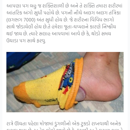
આપણા પગ બહુ જ શક્તિશાળી છે અને તે શક્તિ તમારા શરીરમાં
આંતરિક અંગો સુધી પહોંચે છે. પગની નીચે અલગ અલગ તંત્રિકા
(લગભગ 7000) અંત સુધી હોય છે. જે શરીરના વિવિધ ભાગો
સાથે જોડાયેલી હોય છે.તે હંમેશા જૂતા-ચપ્પલને કારણે નિષ્ક્રીય
થઈ જાય છે. ત્યારે સલાહ આપવામાં આવે છે કે, થોડો સમય
ઉઘાડા પગ સાથે ફરવુ.
રાત્રે ઊંઘતા પહેલા મોજામાં ડુંગળીનો એક ટુકડો રાખવાથી અનેક