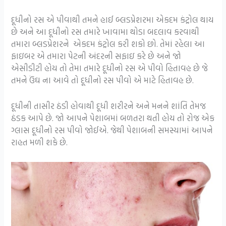
દૂધીનો રસ એ પીવાથી તમને હાઈ બ્લડપ્રેશરમા એકદમ કંટ્રોલ થાય
છે અને આ દૂધીનો રસ તમારે ખાવામા થોડા બદલાવ કરવાથી
તમારા બ્લડપ્રેશરને એકદમ કંટ્રોલ કરી શકો છો. તેમાં રહેલા આ
ફાઇબર એ તમારા પેટની અંદરની સફાઇ કરે છે અને જો
એસીડીટી હોય તો તેમા તમારે દૂધીનો રસ એ પીવો હિતાવહ છે જે
તમને ઉંઘ ના આવે તો દૂધીનો રસ પીવો એ માટે હિતાવહ છે.
દૂધીની તાસીર ઠંડી હોવાથી દૂધી શરીરને અને મનને શાંતિ તેમજ
ઠંડક આપે છે. જો આપને પેશાબમાં બળતરા થતી હોય તો રોજ એક
ગ્લાસ દૂધીનો રસ પીવો જોઈએ. જેથી પેશાબની સમસ્યામાં આપને
રાહત મળી શકે છે.