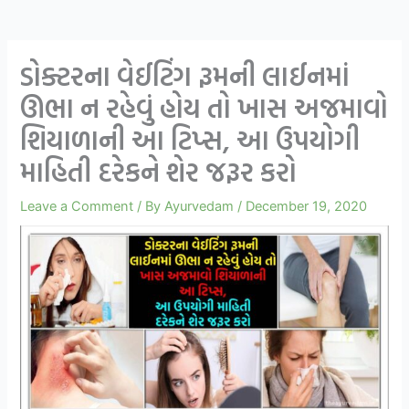
ડોક્ટરના વેઈટિંગ રૂમની લાઈનમાં
ઊભા ન રહેવું હોય તો ખાસ અજમાવો
શિયાળાની આ ટિપ્સ, આ ઉપયોગી
માહિતી દરેકને શેર જરૂર કરો
Leave a Comment
/ By
Ayurvedam
/
December 19, 2020