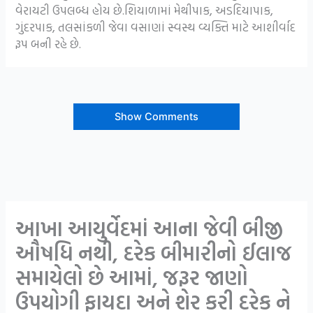
વેરાયટી ઉપલબ્ધ હોય છે.શિયાળામાં મેથીપાક, અડદિયાપાક,
ગુંદરપાક, તલસાંકળી જેવા વસાણાં સ્વસ્થ વ્યક્તિ માટે આશીર્વાદ
રૂપ બની રહે છે.
Show Comments
આખા આયુર્વેદમાં આના જેવી બીજી
ઔષધિ નથી, દરેક બીમારીનો ઈલાજ
સમાયેલો છે આમાં, જરૂર જાણો
ઉપયોગી ફાયદા અને શેર કરી દરેક ને