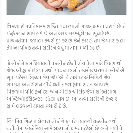
ત્રિફળા રોગપ્રતિકારક શક્તિ વધારવાની ગજબ ક્ષમતા ધરાવે છે. તે
ઈન્ફેક્શન સામે લડે છે અને બ્લડ સરક્યુલેશન સુધારે છે.
પાચનતંત્રમાં જામેલો કચરો દૂર કરે છે જેને કારણે તમે જે ખોરાક લો
તેમાના પોષક તત્વો શરીરને વધુ માત્રામાં મળી રહે છે.
જે લોકોને કબજિયાતની તકલીફ રહેતી હોય તેના માટે ત્રિફળાથી
શ્રેષ્ઠ બીજી કોઈ દવા નથી. પાચનતંત્રની તકલીફ ધરાવતા લોકોએ
સૂતા પહેલા ત્રિફળા લેવુ જોઈએ. તે હાઈપર એસિડિટી જેવી
સમસ્યા અને ગેસને લીધે થતી તકલીફોમાં રાહત આપે છે.
ત્રિફળામાં પોલિફેનોલ્સ અને ગેલિક એસિડ જેવા શક્તિશાળી
એન્ટિઓક્સિડન્ટ્સ રહેલા હોય છે. આ તત્વો શરીરની કેન્સર
સામે લડવાની ક્ષમતા વધારી દે છે.
નિયમિત ત્રિફળા લેનારા લોકોને ક્યારેય દાંતની તકલીફ નથી
થતી. તેમાં બેક્ટેરિયા સામે લડવાની ક્ષમતા રહેલી છે અને વળી તે