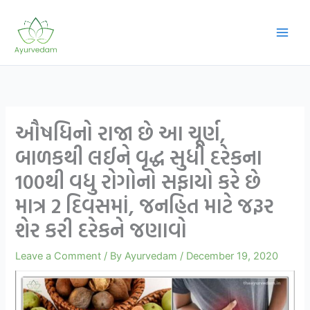
Skip
to
content
ઔષધિનો રાજા છે આ ચૂર્ણ,
બાળકથી લઈને વૃદ્ધ સુધી દરેકના
100થી વધુ રોગોનો સફાયો કરે છે
માત્ર 2 દિવસમાં, જનહિત માટે જરૂર
શેર કરી દરેકને જણાવો
Leave a Comment
/ By
Ayurvedam
/
December 19, 2020