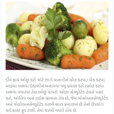
ડીપ ફ્રાય ઓછુ કરો. મોટે ભાગે વાનગીને ગ્રીલ કરવા/ બેક કરવા,
બાફવા અથવા ઉકાળીને બનાવવા વધુ પ્રયાસ કરો.રસોઇ કરવા
અથવા વઘારમાં તેલ ઓછું વાપરો. ઓછા સેચ્યુરેટેડ તેલને પસંદ
કરો, ઓલિવ અને રાઈસ બ્રાનના તેલ છે, જેમાં મોનોઅનસેચ્યુરેટેડ
અને પોલીઅનસેચ્યુરેટેડ ચરબી સારા પ્રમાણમાં છે તેનો ઉપયોગ
કરો.ફાસ્ટ ફૂડ ટાળો. તેમાં ચરબી વધારે હોય છે.