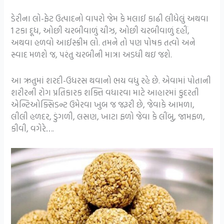
ડેરીના લો-ફેટ ઉત્પાદનો વાપરો જેમ કે મલાઈ કાઢી લીધેલું અથવા
1 ટકા દૂધ, ઓછી ચરબીવાળું ચીઝ, ઓછી ચરબીવાળું દહીં,
અથવા હળવો આઈસ્ક્રીમ લો. તમને તો પણ પોષક તત્વો અને
સ્વાદ મળશે જ, પરંતુ ચરબીની માત્રા અડધી થઇ જશે.
આ ઋતુમાં શરદી-ઉધરસ થવાનો ભય વધુ રહે છે. એવામાં પોતાની
શરીરની રોગ પ્રતિકારક શક્તિ વધારવા માટે આહારમાં કુદરતી
એન્ટિઓક્સિડન્ટ ઉમેરવા ખુબ જ જરૂરી છે, જેવાકે આમળા,
લીલી હળદર, ડુંગળી, લસણ, ખાટા ફળો જેવા કે લીંબુ, જામફળ,
કીવી, વગેરે….