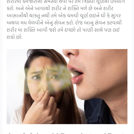
શરીરમાં કમજોરીની સમસ્યા થવા પર તમે ત્રિફલા ચૂર્ણનો ઉપયોગ
કરો. અને એને ખાવાથી શરીર ને શક્તિ મળે છે અને શરીર
આસાનીથી થાકતું નથી તમે એક ચમચી ચૂર્ણ લઇને ઘી કે સુગર
અથવા મધ મેળવીને એનું સેવન કરો. રોજ આનું સેવન કરવાથી
શરીર માં શક્તિ આવી જશે તમે ઇચ્છો તો પાણી સાથે પણ લઈ
શકો છો.