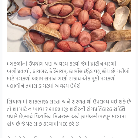
મગફળીનો ઉપયોગ પણ અવસ્ય કરવો જેમાં પ્રોટીન ચરબી
ખનીજતત્વો, ફાયબર, કેલ્શિયમ, કાર્બોહાઇડ્રેડ વધુ હોય છે ગરીબો
માટે મગફળી બદામ સમાન ગણી શકાય એક મુઠી મગફળી
પલાળીને તમારા ડાયટમાં અવશ્ય ઉમેરો.
શિયાળામાં શાકભાજી સસ્તા અને સરળતાથી ઉપલબ્ધ થઈ શકે છે
તો શા માટે ન ખાવા ? શાકભાજી શરીરની રોગપ્રતિકારક શક્તિ
વધારે છે,સાથે વિટામિન મિનરલ્સ અને ફાઇબર્સ ભરપૂર માત્રામાં
હોય છે જે પેટ સાફ કરવામાં મદદ કરે છે.