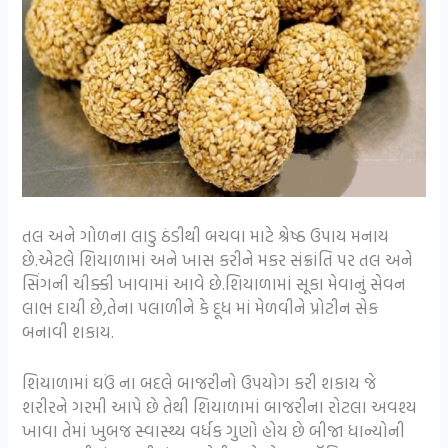
તલ અને ગોળના લાડુ ઠંડીથી બચવા માટે શ્રેષ્ઠ ઉપાય મનાય
છે.એટલે શિયાળામાં અને ખાસ કરીને મકર સંક્રાંતિ પર તલ અને
સિંગની ચીક્કી ખાવામાં આવે છે.શિયાળામાં સૂકા મેવાનું સેવન
લાભ દાયી છે,તેના પલાળીને કે દૂધ માં મેળવીને પ્રોટીન સેક
બનાવી શકાય.
શિયાળામાં ઘઉં ના બદલે બાજરીનો ઉપયોગ કરી શકાય જે
શરીરને ગરમી આપે છે તેથી શિયાળામાં બાજરીના રોટલા અવશ્ય
ખાવા તેમાં ખુબજ સ્વાસ્થ્ય વર્ધક ગુણો હોય છે બીજા ધાન્યોની