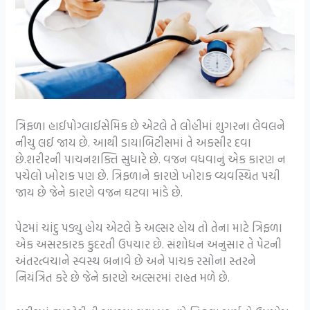
ત્રિફળા હાઈપોગ્લાઈસેમિક છે એટલે તે લોહીમાં શુગરના લેવલને
નીચુ લઈ જાય છે. આથી ડાયાબિટીસમાં તે અકસીર દવા
છે.શરીરની પાચનશક્તિ સુધારે છે. વજન વધવાનું એક કારણ ન
પચેલો ખોરાક પણ છે. ત્રિફળાને કારણે ખોરાક વ્યવસ્થિત પચી
જાય છે જેને કારણે વજન ઘટવા માંડે છે.
પેટમાં ચાંદુ પડ્યુ હોય એટલે કે અલ્સર હોય તો તેના માટે ત્રિફળા
એક અસરકારક કુદરતી ઉપચાર છે. સંશોધન અનુસાર તે પેટની
અંતરત્વચાને સ્વસ્થ બનાવે છે અને પાચક રસોના સ્તરને
નિયંત્રિત કરે છે જેને કારણે અલ્સરમાં રાહત મળે છે.