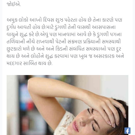
જોઈએ.
અમુક લોકો આખો દિવસ શુઝ પહેરતા હોય છે તેના કારણે પણ
દુર્ગંધ આવતી હોય છે.માટે ડુંગળી તેની વાસથી આસપાસના
વાયુને શુદ્ધ કરે છે.એવું પણ માનવામાં આવે છે કે ડુંગળી પગના
તળિયાની નીચે રાખવાથી પેટની સંક્રમણ પ્રક્રિયાની સમસ્યાથી
છુટકારો મળે છે અને અને કિડની સંબંધિત સમસ્યાઓ પણ દુર
થાય છે અને લોહીને શુદ્ધ કરવામાં પણ ખુબ જ અસરકારક અને
મદદગાર સાબિત થાય છે.