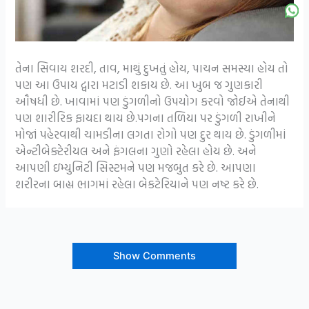
તેના સિવાય શરદી, તાવ, માથું દુખતું હોય, પાચન સમસ્યા હોય તો
પણ આ ઉપાય દ્વારા મટાડી શકાય છે. આ ખુબ જ ગુણકારી
ઔષધી છે. ખાવામાં પણ ડુંગળીનો ઉપયોગ કરવો જોઈએ તેનાથી
પણ શારીરિક ફાયદા થાય છે.પગના તળિયા પર ડુંગળી રાખીને
મોજાં પહેરવાથી ચામડીના લગતા રોગો પણ દુર થાય છે. ડુંગળીમાં
એન્ટીબેક્ટેરીયલ અને ફંગલના ગુણો રહેલા હોય છે. અને
આપણી ઇમ્યુનિટી સિસ્ટમને પણ મજબુત કરે છે. આપણા
શરીરના બાહ્ય ભાગમાં રહેલા બેકટેરિયાને પણ નષ્ટ કરે છે.
Show Comments