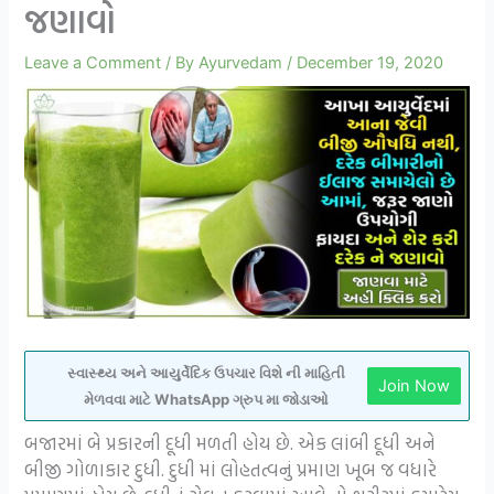
જણાવો
Leave a Comment
/ By
Ayurvedam
/
December 19, 2020
સ્વાસ્થ્ય અને આયુર્વેદિક ઉપચાર વિશે ની માહિતી
Join Now
મેળવવા માટે WhatsApp ગ્રુપ મા જોડાઓ
બજારમાં બે પ્રકારની દૂધી મળતી હોય છે. એક લાંબી દૂધી અને
બીજી ગોળાકાર દુધી. દુધી માં લોહતત્વનું પ્રમાણ ખૂબ જ વધારે