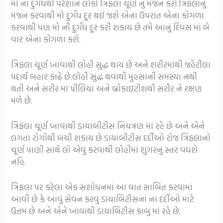
મો ના દુર્ગંધથી પરેશાન લોકો ત્રિફલા ચૂર્ણ નું મંજન કરો.ત્રિફલાનું
મંજન કરવાથી મો દુર્ગંધ દૂર થઈ જશે એના ઉપરાંત એના કોગળા
કરવાથી પણ મો ની દુર્ગંધ દૂર કરી શકાય છે તમે આનું દિવસ માં બે
વાર એના કોગળા કરો.
ત્રિફલા ચૂર્ણ ખાવાથી લોહી સુદ્ધ થાય છે અને શરીરમાંથી જહેરીલા
પદાર્થ બહાર કાઢે છે.લોહી સુદ્ધ થવાથી મુહસાની સમસ્યા નથી
થતી અને સરીર માં પીલિયા અને બ્રોકાઇટીશથી સરીર ને રક્ષણ
મળે છે.
ત્રિફલા ચૂર્ણ ખાવાથી ડાયાબીટીસ નિયત્રણ માં રહે છે અને એને
લગતા રોગોથી બચી શકાય છે ડાયાબીટીસ દર્દીઓ રોજ ત્રિફલાનો
ચૂર્ણ પાણી સાથે લો એવું કરવાથી લોહીમાં શુગરનું સ્તર વધશે
નહિ.
ત્રિફલા પર કરેલા એક સંશોધનમાં આ વાત સાબિત કરવામાં
આવી છે કે આવું સેવન કરવું ડાયાબિટીસના ના દર્દીઓ માટે
ઉત્તમ છે અને એને ખાવાથી ડાયાબિટીસ કાબુ માં રહે છે.