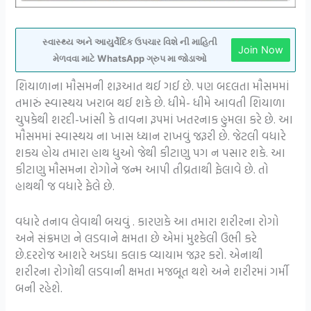
સ્વાસ્થ્ય અને આયુર્વેદિક ઉપચાર વિશે ની માહિતી
Join Now
મેળવવા માટે WhatsApp ગ્રુપ મા જોડાઓ
શિયાળાના મૌસમની શરૂઆત થઈ ગઈ છે. પણ બદલતા મૌસમમાં
તમારું સ્વાસ્થય ખરાબ થઈ શકે છે. ધીમે- ધીમે આવતી શિયાળા
ચુપકેથી શરદી-ખાંસી કે તાવના રૂપમાં ખતરનાક હુમલા કરે છે. આ
મૌસમમાં સ્વાસ્થય ના ખાસ ધ્યાન રાખવું જરૂરી છે. જેટલી વધારે
શકય હોય તમારા હાથ ધુઓ જેથી કીટાણુ પગ ન પસાર શકે. આ
કીટાણુ મૌસમના રોગોને જન્મ આપી તીવ્રતાથી ફેલાવે છે. તો
હાથથી જ વધારે ફેલે છે.
વધારે તનાવ લેવાથી બચવું . કારણકે આ તમારા શરીરના રોગો
અને સંક્રમણ ને લડવાને ક્ષમતા છે એમાં મુશ્કેલી ઉભી કરે
છે.દરરોજ આશરે અડધા કલાક વ્યાયામ જરૂર કરો. એનાથી
શરીરના રોગોથી લડવાની ક્ષમતા મજબૂત થશે અને શરીરમાં ગર્મી
બની રહેશે.