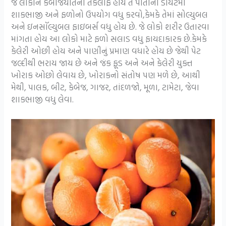
જે લોકોને કબજિયાતની તકલીફ હોય તે પોતાના ડાયેટમાં
શાકભાજી અને ફળોનો ઉપયોગ વધુ કરવો,કેમકે તેમાં સોલ્યુબલ
અને ઇનસૉલ્યુબલ ફાઇબર્સ વધુ હોય છે. જે લોકો શરીર ઉતારવા
માંગતા હોય આ લોકો માટે ફળો સલાડ વધુ ફાયદાકારક છે.કેમકે
કેલેરી ઓછી હોય અને પાણીનું પ્રમાણ વધારે હોય છે જેથી પેટ
જલ્દીથી ભરાય જાય છે અને જંક ફૂડ અને અને કેલેરી યુક્ત
ખોરાક ઓછો લેવાય છે, ખોરાકનો સંતોષ પણ મળે છે, આથી
મેથી, પાલક, બીટ, કેબેજ, ગાજર, તાંદળજો, મૂળા, ટામેટા, જેવા
શાકભાજી વધુ લેવા.