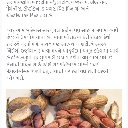
સરખામણીમાં બાજરીમાં વધુ પ્રોટીન, મેગ્નેશ્યમ, કૅલ્શિયમ,
મેંગેનીઝ, ટ્રીપ્ટોફેન ,ફાયબર, વિટામિન બી અને
એન્ટીઓક્સીડેન્ટ હોય છે.
આદુ આમ બારેમાસ સારું ,પણ ઠંડીમાં વધુ સારું માનવામાં આવે
છે જેનો ઉપયોગ ચામાં અથવાતો ખોરાક માં કરી શકાય જેથી
શરીરને ગરમી મળે, પાચન પણ સારું થાય. શરીરને સ્વસ્થ,
નિરોગી ઉર્જાવાન રાખવા મધને આયુર્વેદમાં અમૃત કહેવામાં આવે
છે દરેક ઋતુમાં મધ ગુણકારી છે પણ ઠંડીમાં વધુ લાભ દાયી છે
જેનાથી પાચન સારું રહેશે રોગપ્રતિકારક શક્તિ વધશે,
મેટાબોલીસમ ઝડપી થતું હોવાથી શરીરની વધારાની ચરબી
ઓગળશે.