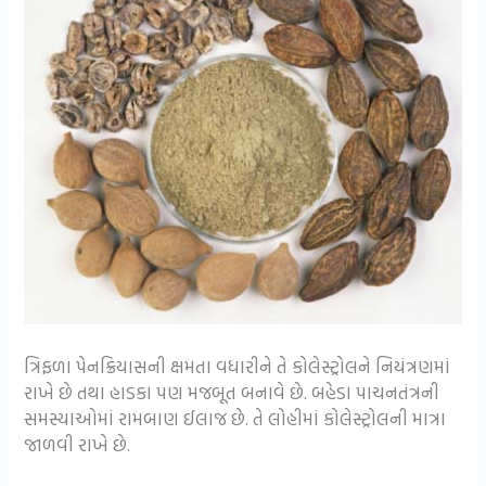
ત્રિફળા પેનક્રિયાસની ક્ષમતા વધારીને તે કોલેસ્ટ્રોલને નિયંત્રણમાં
રાખે છે તથા હાડકા પણ મજબૂત બનાવે છે. બહેડા પાચનતંત્રની
સમસ્યાઓમાં રામબાણ ઈલાજ છે. તે લોહીમાં કોલેસ્ટ્રોલની માત્રા
જાળવી રાખે છે.