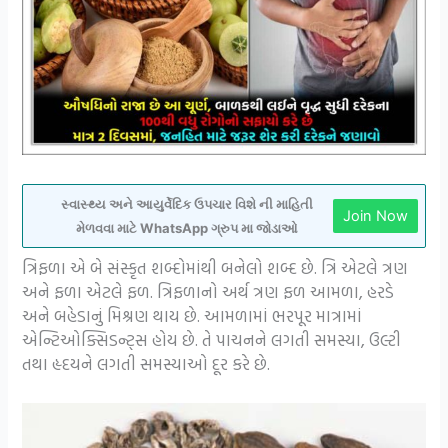
સ્વાસ્થ્ય અને આયુર્વેદિક ઉપચાર વિશે ની માહિતી
Join Now
મેળવવા માટે WhatsApp ગ્રુપ મા જોડાઓ
ત્રિફળા એ બે સંસ્કૃત શબ્દોમાંથી બનેલો શબ્દ છે. ત્રિ એટલે ત્રણ
અને ફળા એટલે ફળ. ત્રિફળાનો અર્થ ત્રણ ફળ આમળા, હરડે
અને બહેડાનું મિશ્રણ થાય છે. આમળામાં ભરપૂર માત્રામાં
એન્ટિઓક્સિડન્ટ્સ હોય છે. તે પાચનને લગતી સમસ્યા, ઉલ્ટી
તથા હૃદયને લગતી સમસ્યાઓ દૂર કરે છે.