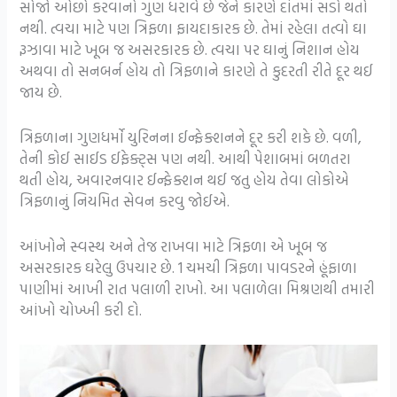
સોજો ઓછો કરવાનો ગુણ ધરાવે છે જેને કારણે દાંતમાં સડો થતો
નથી. ત્વચા માટે પણ ત્રિફળા ફાયદાકારક છે. તેમાં રહેલા તત્વો ઘા
રૂઝાવા માટે ખૂબ જ અસરકારક છે. ત્વચા પર ઘાનું નિશાન હોય
અથવા તો સનબર્ન હોય તો ત્રિફળાને કારણે તે કુદરતી રીતે દૂર થઈ
જાય છે.
ત્રિફળાના ગુણધર્મો યુરિનના ઈન્ફેક્શનને દૂર કરી શકે છે. વળી,
તેની કોઈ સાઈડ ઈફેક્ટ્સ પણ નથી. આથી પેશાબમાં બળતરા
થતી હોય, અવારનવાર ઈન્ફેક્શન થઈ જતુ હોય તેવા લોકોએ
ત્રિફળાનું નિયમિત સેવન કરવુ જોઈએ.
આંખોને સ્વસ્થ અને તેજ રાખવા માટે ત્રિફળા એ ખૂબ જ
અસરકારક ઘરેલુ ઉપચાર છે. 1 ચમચી ત્રિફળા પાવડરને હૂંફાળા
પાણીમાં આખી રાત પલાળી રાખો. આ પલાળેલા મિશ્રણથી તમારી
આંખો ચોખ્ખી કરી દો.