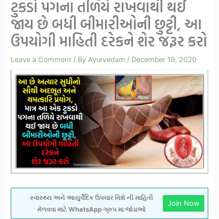
ટુકડો પગના તળિયે રાખવાથી થઈ
જાય છે બધી બીમારીઓની છુટ્ટી, આ
ઉપયોગી માહિતી દરેકને શેર જરૂર કરો
Leave a Comment
/ By
Ayurvedam
/
December 19, 2020
સ્વાસ્થ્ય અને આયુર્વેદિક ઉપચાર વિશે ની માહિતી
Join Now
મેળવવા માટે WhatsApp ગ્રુપ મા જોડાઓ