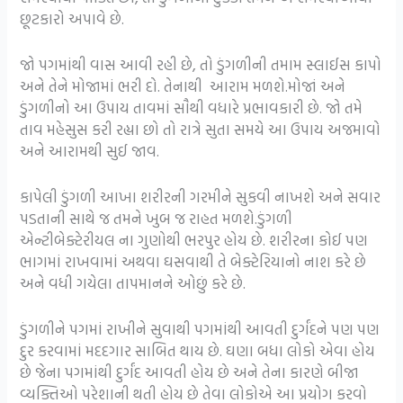
છૂટકારો અપાવે છે.
જો પગમાંથી વાસ આવી રહી છે, તો ડુંગળીની તમામ સ્લાઈસ કાપો
અને તેને મોજામાં ભરી દો. તેનાથી આરામ મળશે.મોજાં અને
ડુંગળીનો આ ઉપાય તાવમાં સૌથી વધારે પ્રભાવકારી છે. જો તમે
તાવ મહેસુસ કરી રહ્યા છો તો રાત્રે સુતા સમયે આ ઉપાય અજમાવો
અને આરામથી સુઈ જાવ.
કાપેલી ડુંગળી આખા શરીરની ગરમીને સુકવી નાખશે અને સવાર
પડતાની સાથે જ તમને ખુબ જ રાહત મળશે.ડુંગળી
એન્ટીબેક્ટેરીયલ ના ગુણોથી ભરપુર હોય છે. શરીરના કોઈ પણ
ભાગમાં રાખવામાં અથવા ઘસવાથી તે બેક્ટેરિયાનો નાશ કરે છે
અને વધી ગયેલા તાપમાનને ઓછું કરે છે.
ડુંગળીને પગમાં રાખીને સુવાથી પગમાંથી આવતી દુર્ગંદને પણ પણ
દુર કરવામાં મદદગાર સાબિત થાય છે. ઘણા બધા લોકો એવા હોય
છે જેના પગમાંથી દુર્ગંદ આવતી હોય છે અને તેના કારણે બીજા
વ્યક્તિઓ પરેશાની થતી હોય છે તેવા લોકોએ આ પ્રયોગ કરવો