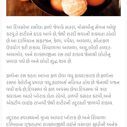
આ દિવસોમાં રસીલા ફળો જેવાકે સંતરા, મોસંબીનું સેવન ઓછું
કરવું.તે શરીરને ઠંડક આપે છે,જેથી શરદી થવાની શક્યતા રહેલી
છે.આ દરમિયાન સફરજન, કેળા, પપૈયા, આંબળા, સીતાફળ
ઉપયોગ કરી શકાય. શિયાળામાં આંબળા, આદુ,લીલી હળદર-
અંબામોર, અને શાકભાજીના રસ લઈ શકાય.જેનાથી લોહીનું
પ્રમાણ વધે છે અને લોહી શુદ્ધ થાય છે.
ફળોના રસ કરતા આખા ફળ લેવા વધુ ફાયદાકારક છે.ફળોના
રસમાં કેલેરીનું પ્રમાણ વધુ,ફાઇબર્સ નહિવત હોય છે જેનાથી વજન
વધી શકે છે,દિવસમાં બે ફળ અવસ્ય લેવા.દિવસમાં બે ત્રણ
કલાકના અંતરે ખોરાક લેતા રહેવો, હળવી કસરત કરવી,અને
એકટીવ લાઈફ રાખવી.જેથી શરીરની તંદુરસ્તી જાળવી શકાય.
તંદુરસ્ત સ્વાસ્થ્યનો મુખ્ય આધાર ખોરાક છે.અને શિયાળા
દરિમયાન ગુજરાતમાં શાકભાજીથી લઈને વસાણાં સુધીની અનેક