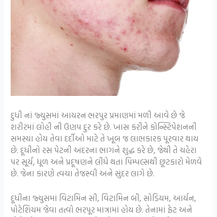
દુધી નાં જ્યુસમાં આયરન ભરપુર પ્રમાણમાં મળી આવે છે જે
શરીરમાં લોહી ની ઉણપ દુર કરે છે. ખાસ કરીને કોન્સ્ટિપેશનની
સમસ્યા હોય તેવા દર્દીઓ માટે તે ખૂબ જ લાભકારક પૂરવાર થાય
છે. દૂધીનો રસ પેટની અંદરના ભાગને શુદ્ધ કરે છે, જેથી તે ચહેરા
પર સૂર્ય, ધૂળ અને પ્રદૂષણને લીધે થતાં પિમ્પલ્સથી છૂટકારો મેળવે
છે. જેના કારણે ત્વચા તેજસ્વી અને સુંદર લાગે છે.
દૂધીના જ્યુસમાં વિટામિન સી, વિટામિન બી, સોડિયમ, આર્યન,
પોટેશિયમ જેવા તત્વો ભરપૂર માત્રામાં હોય છે. તેનામાં ફેટ અને