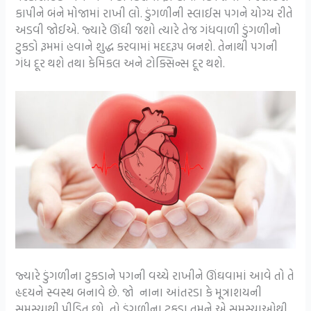
કાપીને બંને મોજામાં રાખી લો. ડુંગળીની સ્લાઈસ પગને યોગ્ય રીતે
અડવી જોઈએ. જ્યારે ઊંઘી જશો ત્યારે તેજ ગંધવાળી ડુંગળીનો
ટુકડો રૂમમાં હવાને શુદ્ધ કરવામાં મદદરૂપ બનશે. તેનાથી પગની
ગંધ દૂર થશે તથા કેમિકલ અને ટોક્સિન્સ દૂર થશે.
જ્યારે ડુંગળીના ટુકડાને પગની વચ્ચે રાખીને ઊંઘવામાં આવે તો તે
હૃદયને સ્વસ્થ બનાવે છે. જો નાના આંતરડા કે મૂત્રાશયની
સમસ્યાથી પીડિત છો, તો ડુંગળીના ટુકડા તમને એ સમસ્યાઓથી