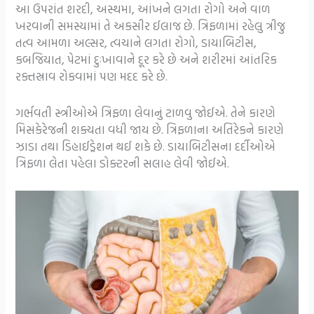
આ ઉપરાંત શરદી, અસ્થમા, આંખને લગતા રોગો અને વાળ
ખરવાની સમસ્યામાં તે અકસીર ઈલાજ છે. ત્રિફળામાં રહેલુ ત્રીજુ
તત્વ આમળા અલ્સર, ત્વચાને લગતા રોગો, ડાયાબિટીસ,
કબજિયાત, પેટમાં દુઃખાવાને દૂર કરે છે અને શરીરમાં આંતરિક
રક્તસ્રાવ રોકવામાં પણ મદદ કરે છે.
ગર્ભવતી સ્ત્રીઓએ ત્રિફળા લેવાનું ટાળવુ જોઈએ. તેને કારણે
મિસકેરેજની શક્યતા વધી જાય છે. ત્રિફળાના અતિરેકને કારણે
ઝાડા તથા ડિહાઈડ્રેશન થઈ શકે છે. ડાયાબિટીસના દર્દીઓએ
ત્રિફળા લેતા પહેલા ડોક્ટરની સલાહ લેવી જોઈએ.