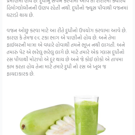
પ્રમાણમાં હોય છે. દૂધીનું સેવન કરવામાં આવે તો શરીરમાં ક્યારેય
હિમોગ્લોબીનની ઉણપ રહેતી નથી. દૂધીનો જ્યૂસ પીવાથી વજનમાં
ઘટાડો થાય છે.
વજન ઓછુ કરવા માટે આ રીતે દુધીનો ઉપયોગ કરવામા આવે છે.
કારણ કે તેમજ ૯૬ ટકા ભાગ એ પાણીનો હોય છે. અને તેમા
ફાઈબરની માત્રા એ વધારે હોવાથી તમને ભૂખ નથી લાગતી. અને
તમારું પેટ એ ભરેલુ ભરેલુ લાગે છે. માટે તમારે એક ગ્લાસ દૂધીનો
રસ પીવાથી મોટાપો એ દૂર થાય છે અને જે કોઈ લોકો એ તાપમા
કામ કરતા હોય તેના માટે તમારે દુધી નો રસ એ ખૂબ જ
ફાયદાકારક છે.