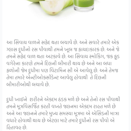
આ સિવાય વાળને સફેદ થતા બચાવે છે. અને સવારે તમારે એક
ગ્લાસ દૂધીનો રસ પીવાથી તમને ખૂબ જ ફાયદાકારક છે. અને જે
તમને સફેદ વાળ થતા અટકાવે છે. આ સિવાય સ્મોકિંગ, જંક ફૂડ
વગેરેના કારણે તમને દિલની બીમારી થાય છે અને આ બધા
ફળોની જેમ દુધીમા પણ વિટામિન સી એ આવેલુ છે. અને તેમજ
તેમા તમારે એન્ટીઓક્સીડેન્ટ આવેલુ હોવાથી તે દિલની
બીમારીઓથી બચાવે છે.
દુધી ખાઈને શરીરને એકદમ ઠંડક મળે છે અને તેનો રસ પીવાથી
તમને મૂત્રવિસર્જિત કરતી વખતે જલનમા એકદમ રાહત મળે છે
અને આ જલનને તમારે મુખ્ય સમસ્યા મૂત્રમા એ એસિડની માત્રા
વધારે હોવાથી થાય છે એટલા માટે તમારે દુધીનો રસ પીવો એ
હિતાવહ છે.