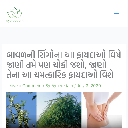
Skip
to
content
બાવળની સિંગોના આ ફાયદાઓ વિષે
જાણી તમે પણ ચોકી જશો, જાણો
તેના આ ચમત્કારિક ફાયદાઓ વિશે
Leave a Comment
/ By
Ayurvedam
/
July 3, 2020