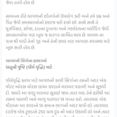
જેવા તત્વો હોય છે.
સામાન્ય રીતે બાવળની શીન્ગોનો ઉપયોગ કરી અને તમે કફ અને
પિત જેવી સમસ્યાઓનો ઇલાજ કરી શકો છો. સાથે સાથે તે
મૂત્રવિકાર, સોજા, દાતના દુખાવા અને ગર્ભાશયના બ્લીડિંગ જેવી
સમસ્યાઓમાં પણ ખૂબ જ કારગર સાબિત થાય છે. બાવળ ના
પાન થી માંડી તેનો ગુંદ અને તેની છાલ પણ આપણા સ્વાસ્થ્ય માટે
ખૂબ સારી હોય છે.
બાવળની સિંગોના ફાયદાઓ
ધાતુની પુષ્ટિ (વીર્ય વૃદ્ધિ) માટે
વીર્યવૃદ્ધિ કરવા માટે બાવળની કાચી સિંગોના રસની અંદર એક
મીટર ઓરસ ચોરસ લાંબા કપડાને બરાબર પલાળી અને સૂકવી
દો. જ્યારે આ કપડુ બરાબર સુકાઈ જાય ત્યાર બાદ તેને ફરીથી આ
રસમાં પલાળી અને આવું વારંવાર 14 વખત કરો. ત્યારબાદ એક
મીટરના આ કપડાને 14 સમાન ભાગની અંદર કાપી લો. ત્યારબાદ
દરરોજ એક ટુકડાને 250 ગ્રામ દૂધ ની અંદર ઉકાળી લો અને ત્યાર