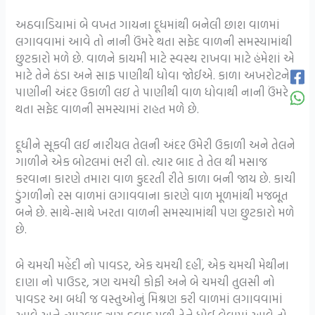
અઠવાડિયામાં બે વખત ગાયના દૂધમાંથી બનેલી છાશ વાળમાં
લગાવવામાં આવે તો નાની ઉંમરે થતા સફેદ વાળની સમસ્યામાંથી
છુટકારો મળે છે. વાળને કાયમી માટે સ્વસ્થ રાખવા માટે હંમેશાં એ
માટે તેને ઠંડા અને સાફ પાણીથી ધોવા જોઈએ. કાળા અખરોટને
પાણીની અંદર ઉકાળી લઇ તે પાણીથી વાળ ધોવાથી નાની ઉંમરે
થતા સફેદ વાળની સમસ્યામાં રાહત મળે છે.
દૂધીને સૂકવી લઈ નારીયલ તેલની અંદર ઉમેરી ઉકાળી અને તેલને
ગાળીને એક બોટલમાં ભરી લો. ત્યાર બાદ તે તેલ થી મસાજ
કરવાના કારણે તમારા વાળ કુદરતી રીતે કાળા બની જાય છે. કાચી
ડુંગળીનો રસ વાળમાં લગાવવાના કારણે વાળ મૂળમાંથી મજબૂત
બને છે. સાથે-સાથે ખરતા વાળની સમસ્યામાંથી પણ છુટકારો મળે
છે.
બે ચમચી મહેંદી નો પાવડર, એક ચમચી દહીં, એક ચમચી મેથીના
દાણા નો પાઉડર, ત્રણ ચમચી કોફી અને બે ચમચી તુલસી નો
પાવડર આ બધી જ વસ્તુઓનું મિશ્રણ કરી વાળમાં લગાવવામાં