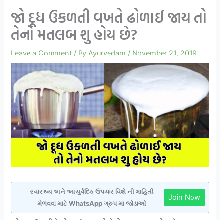
જો દૂધ ઉકળતી વખતે ઢોળાઈ જાય તો
તેનો મતલબ શુ હોય છે?
Leave a Comment
/ By
Ayurvedam
/
November 21, 2019
સ્વાસ્થ્ય અને આયુર્વેદિક ઉપચાર વિશે ની માહિતી
Join Now
મેળવવા માટે WhatsApp ગ્રુપ મા જોડાઓ