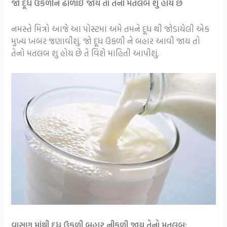
જો દૂધ ઉકળીને ઢોળાઈ જાય તો તેનો મતલબ શુ હોય છે
નમસ્તે મિત્રો આજે આ પોસ્ટમાં અમે તમને દૂધ થી જોડાયેલી એક
મુખ્ય ખબર જણાવીશું. જો દૂધ ઉકળી ને બહાર આવી જાય તો
તેનો મતલબ શુ હોય છે તે વિશે માહિતી આપીશું.
વાસણ માંથી દૂધ ઉકળી બહાર નીકળી જાય તેનો મતલબ: