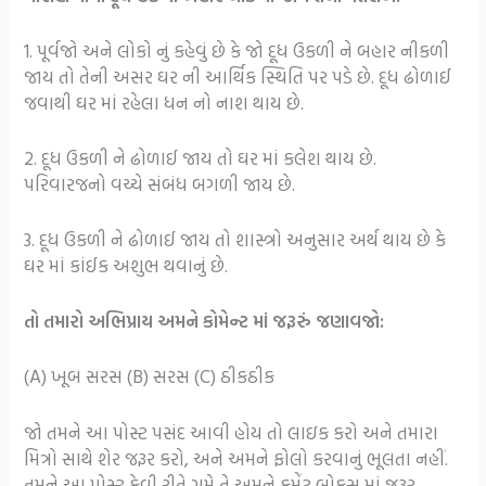
1. પૂર્વજો અને લોકો નું કહેવું છે કે જો દૂધ ઉકળી ને બહાર નીકળી
જાય તો તેની અસર ઘર ની આર્થિક સ્થિતિ પર પડે છે. દૂધ ઢોળાઈ
જવાથી ઘર માં રહેલા ધન નો નાશ થાય છે.
2. દૂધ ઉકળી ને ઢોળાઈ જાય તો ઘર માં કલેશ થાય છે.
પરિવારજનો વચ્ચે સંબંધ બગળી જાય છે.
3. દૂધ ઉકળી ને ઢોળાઈ જાય તો શાસ્ત્રો અનુસાર અર્થ થાય છે કે
ઘર માં કાંઈક અશુભ થવાનું છે.
તો તમારો અભિપ્રાય અમને કોમેન્ટ માં જરૂરું જણાવજો:
(A) ખૂબ સરસ (B) સરસ (C) ઠીકઠીક
જો તમને આ પોસ્ટ પસંદ આવી હોય તો લાઇક કરો અને તમારા
મિત્રો સાથે શેર જરૂર કરો, અને અમને ફોલો કરવાનું ભૂલતા નહીં.
તમને આ પોસ્ટ કેવી રીતે ગમે તે અમને કમેંટ બોકસ માં જરૂર