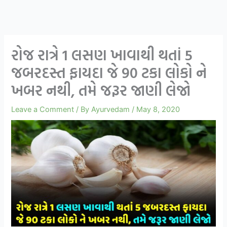
રોજ રાત્રે 1 લસણ ખાવાથી થતાં 5
જબરદસ્ત ફાયદા જે 90 ટકા લોકો ને
ખબર નથી, તમે જરૂર જાણી લેજો
Leave a Comment
/ By
Ayurvedam
/
May 8, 2020