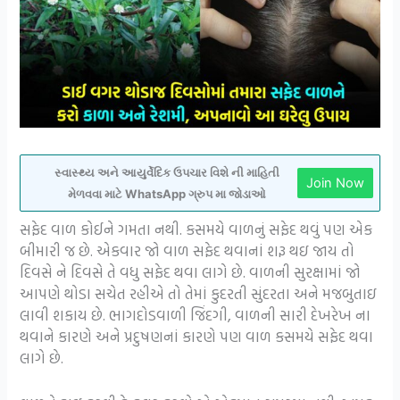
સ્વાસ્થ્ય અને આયુર્વેદિક ઉપચાર વિશે ની માહિતી
Join Now
મેળવવા માટે WhatsApp ગ્રુપ મા જોડાઓ
સફેદ વાળ કોઈને ગમતા નથી. કસમયે વાળનું સફેદ થવું પણ એક
બીમારી જ છે. એકવાર જો વાળ સફેદ થવાનાં શરૂ થઇ જાય તો
દિવસે ને દિવસે તે વધુ સફેદ થવા લાગે છે. વાળની સુરક્ષામાં જો
આપણે થોડા સચેત રહીએ તો તેમાં કુદરતી સુંદરતા અને મજબુતાઇ
લાવી શકાય છે. ભાગદોડવાળી જિંદગી, વાળની સારી દેખરેખ ના
થવાને કારણે અને પ્રદુષણનાં કારણે પણ વાળ કસમયે સફેદ થવા
લાગે છે.