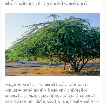
ની અંદર અને વધુ પાણી મળતું હોય તેવી જગ્યાએ થાય છે.
આયુર્વેદશાસ્ત્ર ની અંદર બાવળ નો ઉપયોગ કરીને આપણે
આપણા સ્વાસ્થ્યને કાયમી માટે સારું રાખી શકીએ છીએ.
બાવળની અંદર અનેક પ્રકારના પોષક તત્વો હોય છે. બાવળ ની
અંદર ભરપૂર માત્રામાં પ્રોટીન, ચરબી, આયર્ન, મેગેનીઝ અને જસત