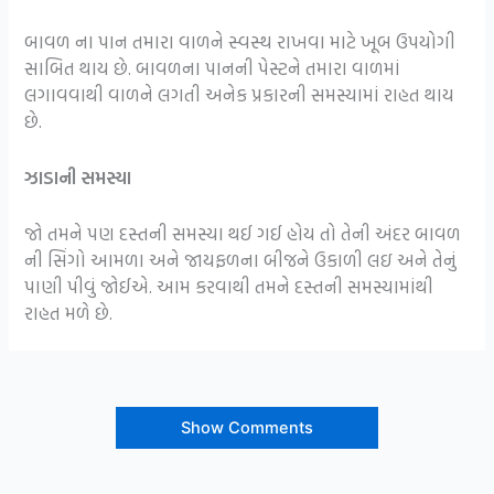
બાવળ ના પાન તમારા વાળને સ્વસ્થ રાખવા માટે ખૂબ ઉપયોગી
સાબિત થાય છે. બાવળના પાનની પેસ્ટને તમારા વાળમાં
લગાવવાથી વાળને લગતી અનેક પ્રકારની સમસ્યામાં રાહત થાય
છે.
ઝાડાની સમસ્યા
જો તમને પણ દસ્તની સમસ્યા થઈ ગઈ હોય તો તેની અંદર બાવળ
ની સિંગો આમળા અને જાયફળના બીજને ઉકાળી લઇ અને તેનું
પાણી પીવું જોઈએ. આમ કરવાથી તમને દસ્તની સમસ્યામાંથી
રાહત મળે છે.
Show Comments