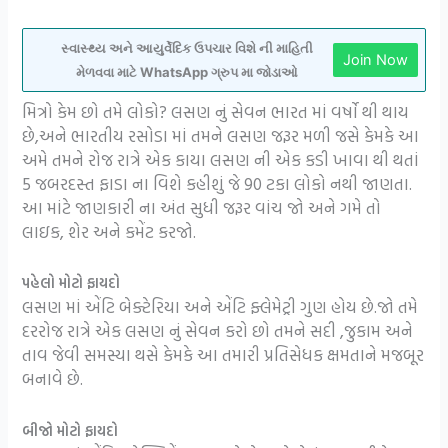
સ્વાસ્થ્ય અને આયુર્વેદિક ઉપચાર વિશે ની માહિતી
Join Now
મેળવવા માટે WhatsApp ગ્રુપ મા જોડાઓ
મિત્રો કેમ છો તમે લોકો? લસણ નું સેવન ભારત માં વર્ષો થી થાય
છે,અને ભારતીય રસોડા માં તમને લસણ જરૂર મળી જસે કેમકે આ
અમે તમને રોજ રાત્રે એક કાયા લસણ ની એક કડી ખાવા થી થતાં
5 જબરદસ્ત ફાડા ના વિશે કહીશું જે 90 ટકા લોકો નથી જાણતા.
આ માંટે જાણકારી ના અંત સુધી જરૂર વાંચ જો અને ગમે તો
લાઇક, શેર અને કમેંટ કરજો.
પહેલો મોટો ફાયદો
લસણ માં એંટિ બેક્ટેરિયા અને એંટિ ફ્લેમેટ્રી ગુણ હોય છે.જો તમે
દરરોજ રાત્રે એક લસણ નું સેવન કરો છો તમને સદી ,જુકામ અને
તાવ જેવી સમસ્યા થસે કેમકે આ તમારી પ્રતિસેધક ક્ષમતાને મજબૂર
બનાવે છે.
બીજો મોટો ફાયદો