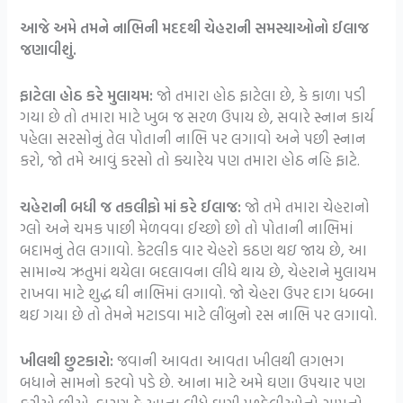
આજે અમે તમને નાભિની મદદથી ચેહરાની સમસ્યાઓનો ઈલાજ
જણાવીશું.
ફાટેલા હોઠ કરે મુલાયમ:
જો તમારા હોઠ ફાટેલા છે, કે કાળા પડી
ગયા છે તો તમારા માટે ખુબ જ સરળ ઉપાય છે, સવારે સ્નાન કાર્ય
પહેલા સરસોનું તેલ પોતાની નાભિ પર લગાવો અને પછી સ્નાન
કરો, જો તમે આવું કરસો તો ક્યારેય પણ તમારા હોઠ નહિ ફાટે.
ચહેરાની બધી જ તકલીફો માં કરે ઈલાજ:
જો તમે તમારા ચેહરાનો
ગ્લો અને ચમક પાછી મેળવવા ઈચ્છો છો તો પોતાની નાભિમાં
બદામનું તેલ લગાવો. કેટલીક વાર ચેહરો કઠણ થઇ જાય છે, આ
સામાન્ય ઋતુમાં થયેલા બદલાવના લીધે થાય છે, ચેહરાને મુલાયમ
રાખવા માટે શુદ્ધ ઘી નાભિમાં લગાવો. જો ચેહરા ઉપર દાગ ધબ્બા
થઇ ગયા છે તો તેમને મટાડવા માટે લીંબુનો રસ નાભિ પર લગાવો.
ખીલથી છુટકારો:
જવાની આવતા આવતા ખીલથી લગભગ
બધાને સામનો કરવો પડે છે. આના માટે અમે ઘણા ઉપચાર પણ