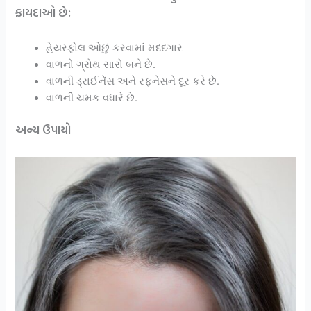
ફાયદાઓ છે:
હેયરફોલ ઓછું કરવામાં મદદગાર
વાળનો ગ્રોથ સારો બને છે.
વાળની ડ્રાઈનેંસ અને રફનેસને દૂર કરે છે.
વાળની ચમક વધારે છે.
અન્ય ઉપાયો