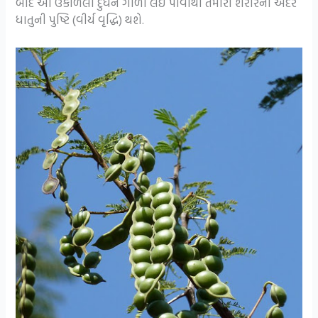
બાદ આ ઉકાળેલા દુધને ગાળી લઇ પીવાથી તમારા શરીરની અંદર
ધાતુની પુષ્ટિ (વીર્ય વૃદ્ધિ) થશે.