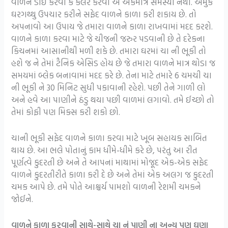
વાળને ડાઇ કરવી કે કલર કરવો એ એકમાત્ર સમસ્યા નથી. અમુક
ઘરગથ્થુ ઉપચાર કરીને સફેદ વાળને કાળા કરી શકાય છે. તો
અપનાવો આ ઉપાય જે તમારા વાળને કાળા રાખવામાં મદદ કરશે.
વાળને કાળા કરવા માટે જે ચીજની જરુર પડવાની છે તે દરેકના
કિચનમાં આસાનીથી મળી શકે છે. તમારા ઘરમાં ચા ની ભૂકી તો
હશે જ ને તેમાં ટૈનિક એસિડ હોય છે જે તમારા વાળને માત્ર થોડા જ
સમયમાં બ્લેક બનાવામાં મદદ કરે છે. તેના માટે તમારે 6 ચમચી ચા
ની ભૂકી ને 30 મિનિટ સુધી પકાવાની રહેશે. પછી તેને ગાળી લો
અને હવે આ પાણીને ઠંડુ થયા પછી વાળમાં લગાવો. તમે ઈચ્છો તો
તેમાં કોફી પણ મિક્સ કરી શકો છો.
ચાની ભૂકી સફેદ વાળને કાળા કરવા માટે ખૂબ સહાયક સાબિત
થાય છે. આ ભલે પોતાનું કામ ધીમે-ધીમે કરે છે, પરંતુ આ રીત
પૂર્ણત્વે કુદરતી છે અને તે આપનાં માથામાં મોજૂદ એક-એક સફેદ
વાળને કુદરતીરીતે કાળા કરી દે છે અને તેમાં એક અલગ જ કુદરતી
ચમક આપે છે. તમે પોતે આશ્ચર્ય પામશો વાળની રેશમી ચમકને
જોઈને.
વાળને કાળા કરવાની સાથે-સાથે ચા નું પાણી ના અન્ય પણ ઘણા