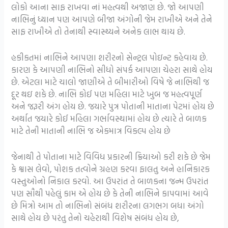
લોકો આના સાફ રાખવા નાં મહત્વથી અજાણ છે. જો આપણી
નાભિનું ધ્યાન પણ આપણે બીજા અંગોની જેમ રાખીએ અને તેને
સાફ રાખીએ તો તેનાથી સ્વાસ્થ્યને અનેક લાભ થાય છે.
હકીકતમાં નાભિને આપણા શરીરનો સેન્ટ્રલ પોઇન્ટ કહેવાય છે.
કારણ કે આપણી નાભિનો સીધો સંપર્ક આપણા ચેહરા સાથે હોય
છે. એટલા માટે ચાલો જાણીએ તે બીમારીઓ વિષે જે નાભિથી જ
દૂર થઇ શકે છે. નાભિ કોઈ પણ મહિલા માટે ખુબ જ મહત્વપૂર્ણ
અને જરૂરી અંગ હોય છે. જયારે પુત્ર પોતાની માતાના પેટમાં હોય છે
અર્થાત જયારે કોઈ મહિલા ગર્ભાવસ્થામાં હોય છે ત્યારે તે બાળક
માટે તેની માતાની નાભિ જ એકમાત્ર વિકલ્પ હોય છે
જેનાથી તે પોતાના માટે વિવિધ પ્રકારની ક્રિયાઓ કરી શકે છે જેમ
કે શ્વાસ લેવો, પોશક તત્વોને ગ્રહણ કરવા ફાલતુ અને હાનિકારક
વસ્તુઓનો નિકાલ કરવો. આ ઉપરાંત તે બાળકના જન્મ ઉપરાંત
પણ સૌથી પહેલું કામ એ હોય છે કે તેની નાભિને કાપવામાં આવે
છે મિત્રો આમ તો નાભિનો સંબંધ શરીરના લગભગ બધા અંગો
સાથે હોય છે પરંતુ તેનો ચહેરાથી વિશેષ સંબંધ હોય છે,