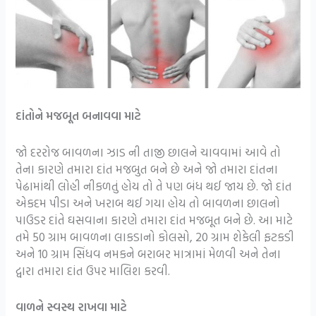
દાંતોને મજબૂત બનાવવા માટે
જો દરરોજ બાવળના ઝાડ ની તાજી છાલને ચાવવામાં આવે તો
તેના કારણે તમારા દાંત મજબુત બને છે અને જો તમારા દાંતના
પેઢામાંથી લોહી નીકળતું હોય તો તે પણ બંધ થઈ જાય છે. જો દાંત
એકદમ પીડા અને ખરાબ થઈ ગયા હોય તો બાવળના છાલનો
પાઉડર દાંતે ઘસવાના કારણે તમારા દાંત મજબૂત બને છે. આ માટે
તમે 50 ગ્રામ બાવળના લાકડાનો કોલસો, 20 ગ્રામ શેકેલી ફટકડી
અને 10 ગ્રામ સિંધવ નમકને બરાબર માત્રામાં મેળવી અને તેના
દ્વારા તમારા દાંત ઉપર માલિશ કરવી.
વાળને સ્વસ્થ રાખવા માટે