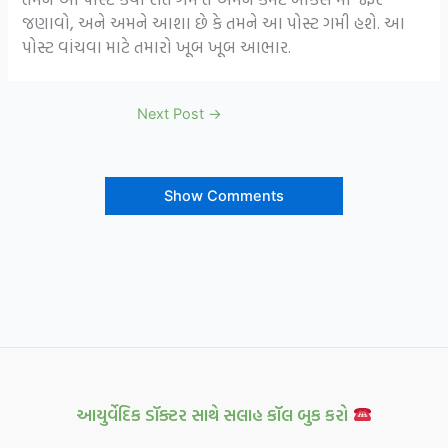
જણાવો, અને અમને આશા છે કે તમને આ પોસ્ટ ગમી હશે. આ
પોસ્ટ વાંચવા માટે તમારો ખૂબ ખૂબ આભાર.
Next Post
→
Show Comments
આયુર્વેદિક ડૉક્ટર સાથે સલાહ કૉલ બુક કરો