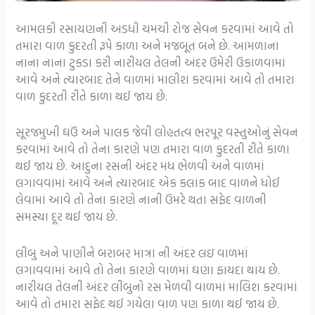
આમલકી રસાયણની અડધી ચમચી રોજ સેવન કરવામાં આવે તો
તમારા વાળ કુદરતી રૂપે કાળા અને મજબૂત બને છે. આમળાના
નાના નાના ટુકડા કરી નારીયલ તેલની અંદર ઉમેરી ઉકાળવામાં
આવે અને ત્યારબાદ તેને વાળમાં માલીશ કરવામાં આવે તો તમારા
વાળ કુદરતી રીતે કાળા થઈ જાય છે.
સૂરજમુખી ઘઉં અને પાલક જેવી લોહતત્વ ભરપૂર વસ્તુઓનું સેવન
કરવામાં આવે તો તેના કારણે પણ તમારા વાળ કુદરતી રીતે કાળા
થઈ જાય છે. આદુના રસની અંદર મધ ભેળવી અને વાળમાં
લગાવવામાં આવે અને ત્યારબાદ એક કલાક બાદ વાળને ધોઈ
લેવામાં આવે તો તેના કારણે નાની ઉંમરે થતા સફેદ વાળની
સમસ્યા દૂર થઈ જાય છે.
લીંબુ અને પાણીને બરાબર માત્રા ની અંદર લઇ વાળમાં
લગાવવામાં આવે તો તેના કારણે વાળમાં ઘણા ફાયદા થાય છે.
નારીયલ તેલની અંદર લીંબુનો રસ મેળવી વાળમાં માલિશ કરવામાં
આવે તો તમારા સફેદ થઈ ગયેલા વાળ પણ કાળા થઈ જાય છે.