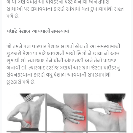
બે થી ત્રણ વખત આ પાવડરની પેસ્ટ બનાવી અને તમારા
સાંધાઓ પર લગાવવાના કારણે સાંધામાં થતા દુખાવામાંથી રાહત
મળે છે.
વધારે પેશાબ આવવાની સમસ્યામાં
જો તમને પણ વારંવાર પેશાબ લાગતી હોય તો આ સમસ્યામાંથી
છુટકારો મેળવવા માટે બાવળની કાચી સિંગો ને છાયા ની અંદર
સુકાવી લો. ત્યારબાદ તેને ઘીની અંદર તળી અને તેનો પાવડર
બનાવી લો. ત્યારબાદ દરરોજ ત્રણથી ચાર ગ્રામ જેટલા પાઉડરનું
સેવનકરવાના કારણે વધુ પેશાબ આવવાની સમસ્યામાંથી
છુટકારો મળે છે.