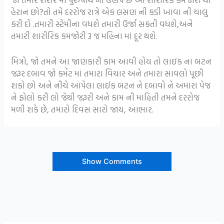
હેરાન છો?તો તમે દરરોજ રાત્રે એક લસણ ની કડી ખાવા ની ચાલુ
કરી દો .તમારી સ્ટેમીના વધશે તમારી ઉર્જા સકતી વધશે,અને
તમારી શારીરિક કમજોરી 3 જ મહિના માં દૂર થશે.
મિત્રો, જો તમને આ જાણકારી કામ આવી હોય તો લાઇક ના બટન
જરૂર દબાવ જો કમેંટ માં તમારા વિચાર અને તમારા સાવલો પૂછી
શકો છો અને નીચે આપેલા લાઈક બટન ને દબાવો ને અમારા પેજ
ને ફોલો કરી લો જેથી જરૂરી અને કામ ની માહિતી તમને દરરોજ
મળી શકે છે, તમારો દિવસ સારો જાય, આભાર.
Show Comments