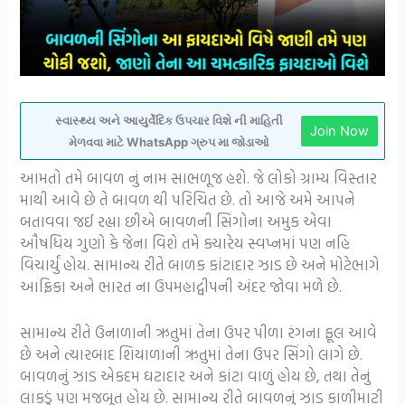
સ્વાસ્થ્ય અને આયુર્વેદિક ઉપચાર વિશે ની માહિતી
Join Now
મેળવવા માટે WhatsApp ગ્રુપ મા જોડાઓ
આમતો તમે બાવળ નું નામ સાભળૂજ હશે. જે લોકો ગ્રામ્ય વિસ્તાર
માથી આવે છે તે બાવળ થી પરિચિત છે. તો આજે અમે આપને
બતાવવા જઈ રહ્યા છીએ બાવળની સિંગોના અમુક એવા
ઔષધિય ગુણો કે જેના વિશે તમે ક્યારેય સ્વપ્નમાં પણ નહિ
વિચાર્યું હોય. સામાન્ય રીતે બાળક કાંટાદાર ઝાડ છે અને મોટેભાગે
આફ્રિકા અને ભારત ના ઉપમહાદ્વીપની અંદર જોવા મળે છે.
સામાન્ય રીતે ઉનાળાની ઋતુમાં તેના ઉપર પીળા રંગના ફૂલ આવે
છે અને ત્યારબાદ શિયાળાની ઋતુમાં તેના ઉપર સિંગો લાગે છે.
બાવળનું ઝાડ એકદમ ઘટાદાર અને કાંટા વાળું હોય છે, તથા તેનું
લાકડું પણ મજબૂત હોય છે. સામાન્ય રીતે બાવળનું ઝાડ કાળીમાટી