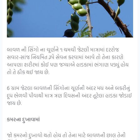
બાવળ ની સિંગો ના ચૂર્ણને ૧ ચમચી જેટલી માત્રામાં દરરોજ
સવાર-સાંજ નિયમિત રૂપે સેવન કરવામાં આવે તો તેના કારણે
આપણા શરીરમાં કોઈ પણ જગ્યાએ હાડકામાં ભંગાણ પડ્યું હોય
તો તે ઠીક થઈ જાય છે.
6 ગ્રામ જેટલા બાવળની સિંગોના ચૂર્ણની અંદર મધ અને બકરીનું
દૂધ ભેળવી પીવાથી માત્ર ત્રણ દિવસની અંદર તૂટેલા હાડકા જોડાઈ
જાય છે.
કમરના દુખાવામાં
જો કમરનો દુખાવો થતો હોય તો તેના માટે બાવળની છાલ તેની