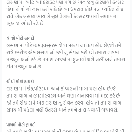
લસણ માં એંટિ ઓક્સિડેંટ પણ મળે છે અને જેનું કારણથી કેન્સર
જેવા રોગો નો નાશ કરી શકે છે આ ઉપરાંત કોઈ પણ વ્યકિત રોજ
રાતે એક લસણ ખાય ને સુઇ તેનાથી કેન્સર થવાની સંભાવના
ખૂબ જ ઓછી રહે છે.
ત્રીજો મોટો ફાયદો
લસણ માં પોટેશ્યમ,ફાસ્ફરસ જેવા મહત્વ ના તત્વ હોય છે,જો તમે
રાત્રે દરરોજ એક લસણ ની કડી નું સેવન કરો છો તમારા હાડકાં
મજબૂત બની રહે છે તમારા હાડકાં માં દુખાવો થશે નહીં અને તમારા
દાંત મજબૂત બને છે.
ચૌથી મોટો ફાયદો
લસણ માં જિંક,પોટેશ્યમ અને કોપ્પર ની માત્રા પણ હોય છે,જે
તમારા વાળ ને હમેશાંસ્વસ્થ અને ઘણા બનાવવા માં મદદ કરે છે
જો તમે રોજ રાત્રે એક લસણ નું સેવન કરવા હોવ તો તમારા વાળ
સમય થી પહેલા નહીં ઉતરશે અને તમને તાલ થવાથી બચાવશે.
પાચમો મોટો ફાયદો
જો તમારે શરીર માં પુરુષાર્થ ની ઉણપ છે આ શારીરિક કમજોરી થી