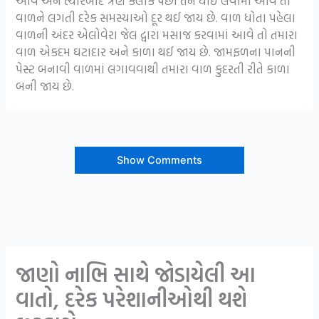
આવે અને ત્યારબાદ ત્રણ કલાક પછી તેને ધોઈ લેવામાં આવે તો
વાળને લગતી દરેક સમસ્યાઓ દૂર થઈ જાય છે. વાળ ધોતા પહેલા
વાળની અંદર એલોવેરા જેલ દ્વારા મસાજ કરવામાં આવે તો તમારા
વાળ એકદમ ઘટાદાર અને કાળા થઈ જાય છે. જામફળના પાનની
પેસ્ટ બનાવી વાળમાં લગાવવાથી તમારા વાળ કુદરતી રીતે કાળા
બની જાય છે.
Show Comments
જાણો નાભિ સાથે જોડાયેલી આ
વાતો, દરેક પરેશાનીઓથી થશે