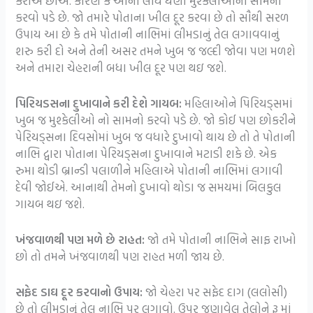
કરીએ છીએ. કારણ કે આના લીધે ઘણી મુશ્કેલીઓનો સામનો
કરવો પડે છે. જો તમારે પોતાના ખીલ દૂર કરવા છે તો સૌથી સરળ
ઉપાય આ છે કે તમે પોતાની નાભિમાં લીમડાનું તેલ લગાવવાનું
શરુ કરી દો અને તેની અસર તમને ખુબ જ જલ્દી જોવા પણ મળશે
અને તમારા ચેહરાની બધા ખીલ દૂર પણ થઇ જશે.
પિરિયડસના દુખાવાને કરી દેશે ગાયબ:
મહિલાઓને પિરિયડ્સમાં
ખુબ જ મુશ્કેલીઓ નો સામનો કરવો પડે છે. જો કોઈ પણ છોકરીને
પેરિયડ્સના દિવસોમાં ખુબ જ વધારે દુખાવો થાય છે તો તે પોતાની
નાભિ દ્વારા પોતાના પેરિયડ્સના દુખાવાને મટાડી શકે છે. એક
રુમા થોડી બ્રાન્ડી પલાળીને મહિલાએ પોતાની નાભિમાં લગાવી
દેવી જોઈએ. આનાથી તેમનો દુખાવો થોડા જ સમયમાં બિલકુલ
ગાયબ થઇ જશે.
ખંજવાળથી પણ મળે છે રાહત:
જો તમે પોતાની નાભિને સાફ રાખો
છો તો તમને ખંજવાળથી પણ રાહત મળી જાય છે.
સફેદ ડાઘ દૂર કરવાનો ઉપાય:
જો ચેહરા પર સફેદ દાગ (લલોસી)
છે તો લીમડાનું તેલ નાભિ પર લગાવો. ઉપર જણાવેલ તેલોને રૂ માં