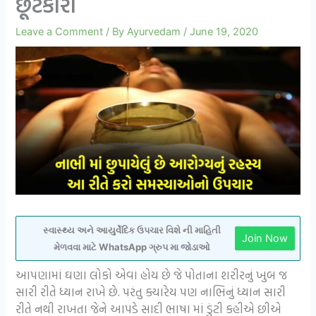
છૂટકારો
Leave a Comment
/ By
Ayurvedam
/
June 19, 2020
સ્વાસ્થ્ય અને આયુર્વેદિક ઉપચાર વિશે ની માહિતી
Join Now
મેળવવા માટે WhatsApp ગ્રુપ મા જોડાઓ
આપણામાં ઘણા લોકો એવા હોય છે જે પોતાના શરીરનું ખુબ જ
સારી રીતે ધ્યાન રાખે છે. પરંતુ ક્યારેય પણ નાભિનું ધ્યાન સારી
રીતે નથી રાખતા જેને આપડે સાદી ભાષા માં ડુંટી કહીએ છીએ