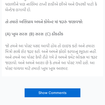
પલાળીને પણ નાભિમાં રાખી શકીએ છીએ અને ઉપરથી પાટો કે
બેન્ડેજ લગાવી દો.
તો તમારો અભિપ્રાય અમને કોમેન્ટ માં જરૂરું જણાવજો:
(A) ખૂબ સરસ (B) સરસ (C) ઠીકઠીક
જો તમને આ પોસ્ટ પસંદ આવી હોય તો લાઇક કરો અને તમારા
મિત્રો સાથે શેર જરૂર કરો. અને અમને ફોલો કરવાનું ભૂલતા નહીં.
અને તમને આ પોસ્ટ કેવી રીતે ગમે તે અમને કમેંટ બોકસ માં જરૂર
જણાવો. અને અમને આશા છે કે તમને આ પોસ્ટ ગમી હશે. આ
પોસ્ટ વાંચવા માટે તમારો ખૂબ ખૂબ આભાર.
Show Comments