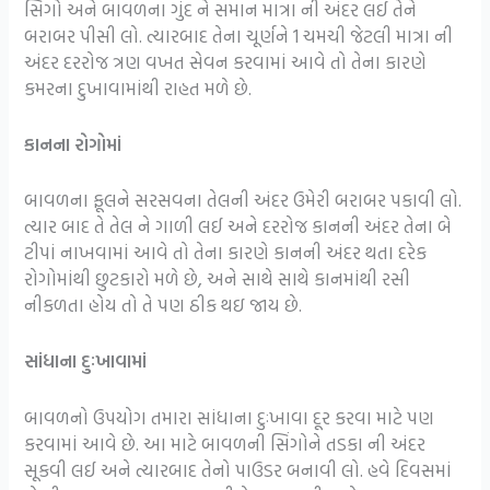
સિંગો અને બાવળના ગુંદ ને સમાન માત્રા ની અંદર લઈ તેને
બરાબર પીસી લો. ત્યારબાદ તેના ચૂર્ણને 1 ચમચી જેટલી માત્રા ની
અંદર દરરોજ ત્રણ વખત સેવન કરવામાં આવે તો તેના કારણે
કમરના દુખાવામાંથી રાહત મળે છે.
કાનના રોગોમાં
બાવળના ફૂલને સરસવના તેલની અંદર ઉમેરી બરાબર પકાવી લો.
ત્યાર બાદ તે તેલ ને ગાળી લઈ અને દરરોજ કાનની અંદર તેના બે
ટીપાં નાખવામાં આવે તો તેના કારણે કાનની અંદર થતા દરેક
રોગોમાંથી છુટકારો મળે છે, અને સાથે સાથે કાનમાંથી રસી
નીકળતા હોય તો તે પણ ઠીક થઇ જાય છે.
સાંધાના દુઃખાવામાં
બાવળનો ઉપયોગ તમારા સાંધાના દુઃખાવા દૂર કરવા માટે પણ
કરવામાં આવે છે. આ માટે બાવળની સિંગોને તડકા ની અંદર
સૂકવી લઈ અને ત્યારબાદ તેનો પાઉડર બનાવી લો. હવે દિવસમાં