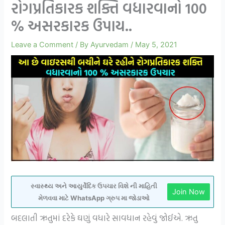
રોગપ્રતિકારક શક્તિ વધારવાનો 100
% અસરકારક ઉપાય..
Leave a Comment
/ By
Ayurvedam
/
May 5, 2021
સ્વાસ્થ્ય અને આયુર્વેદિક ઉપચાર વિશે ની માહિતી
Join Now
મેળવવા માટે WhatsApp ગ્રુપ મા જોડાઓ
બદલાતી ઋતુમાં દરેકે ઘણું વધારે સાવધાન રહેવું જોઈએ. ઋતુ