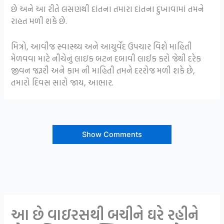
છે અને આ રીતે લસણથી દાંતના તમારા દાંતના દુખાવામાં તમને
રાહત મળી શકે છે.
મિત્રો, આવીજ સ્વાસ્થ્ય અને આયુર્વેદ ઉપચાર વિશે માહિતી
મેળવવા માટે નીચેનું લાઇક બટન દબાવી લાઈક કરો જેથી દરેક
જીવન જરૂરી અને કામ ની માહિતી તમને દરરોજ મળી શકે છે,
તમારો દિવસ સારો જાય, આભાર.
Show Comments
આ છે વાઇરસથી બચીને ઘરે રહીને