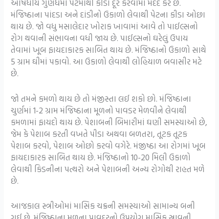
ઔષધીય ગુણધર્મો પેટમાંથી કીડા દૂર કરવામાં મદદ કરે છે.
મંજિષ્ઠાના પાંદડા અને દાંડીનો ઉકાળો લેવાથી પેટના કીડા ઓછા
થાય છે. જો વધુ મસાલેદાર ખોરાક ખાવામાં આવે તો પાઈલ્સનો
રોગ થવાની સંભાવના વધી જાય છે. પાઈલ્સનો ઘરેલું ઉપાય
તેવામાં ખૂબ ફાયદાકારક સાબિત થાય છે. મંજિષ્ઠાનો ઉકાળો સાથે
5 ગ્રામ ઘીમાં પકાવો. આ ઉકાળો લેવાથી લોહિયાળ બવાસીર મટે
છે.
જો તમને કમળો થાય છે તો મંજીસ્તા લઈ શકો છો. મંજિષ્ઠાના
ચુર્ણમાં 1-2 ગ્રામ મંજિષ્ઠાના મૂળનો પાવડર મેળવીને લેવાથી
કમળામાં ફાયદો થાય છે. પેશાબની બિમારીમાં ઘણી સમસ્યાઓ છે,
જેમ કે પેશાબ કરતી વખતે પીડા અથવા બળતરા, તૂટક તૂટક
પેશાબ કરવો, પેશાબ ઓછો કરવો વગેરે. મંજીષ્ઠા આ રોગમાં ખૂબ
ફાયદાકારક સાબિત થાય છે. મંજિષ્ઠાનો 10-20 મિલી ઉકાળો
લેવાથી કિડનીના પત્થરો અને પેશાબની અન્ય રોગોથી રાહત મળે
છે.
આજકાલ સ્ત્રીઓમાં માસિક ચક્રની સમસ્યાઓ સામાન્ય બની
ગઈ છે. મંજિષ્ઠાના મૂળના પાવદરનો ઉપયોગ માસિક સ્રાવની