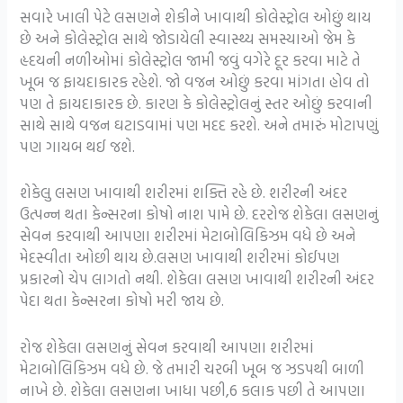
સવારે ખાલી પેટે લસણને શેકીને ખાવાથી કોલેસ્ટ્રોલ ઓછું થાય
છે અને કોલેસ્ટ્રોલ સાથે જોડાયેલી સ્વાસ્થ્ય સમસ્યાઓ જેમ કે
હૃદયની નળીઓમાં કોલેસ્ટ્રોલ જામી જવું વગેરે દૂર કરવા માટે તે
ખૂબ જ ફાયદાકારક રહેશે. જો વજન ઓછું કરવા માંગતા હોવ તો
પણ તે ફાયદાકારક છે. કારણ કે કોલેસ્ટ્રોલનું સ્તર ઓછું કરવાની
સાથે સાથે વજન ઘટાડવામાં પણ મદદ કરશે. અને તમારું મોટાપણું
પણ ગાયબ થઈ જશે.
શેકેલુ લસણ ખાવાથી શરીરમાં શક્તિ રહે છે. શરીરની અંદર
ઉત્પન્ન થતા કેન્સરના કોષો નાશ પામે છે. દરરોજ શેકેલા લસણનું
સેવન કરવાથી આપણા શરીરમાં મેટાબોલિકિઝમ વધે છે અને
મેદસ્વીતા ઓછી થાય છે.લસણ ખાવાથી શરીરમાં કોઈપણ
પ્રકારનો ચેપ લાગતો નથી. શેકેલા લસણ ખાવાથી શરીરની અંદર
પેદા થતા કેન્સરના કોષો મરી જાય છે.
રોજ શેકેલા લસણનું સેવન કરવાથી આપણા શરીરમાં
મેટાબોલિકિઝમ વધે છે. જે તમારી ચરબી ખૂબ જ ઝડપથી બાળી
નાખે છે. શેકેલા લસણના ખાધા પછી,6 કલાક પછી તે આપણા