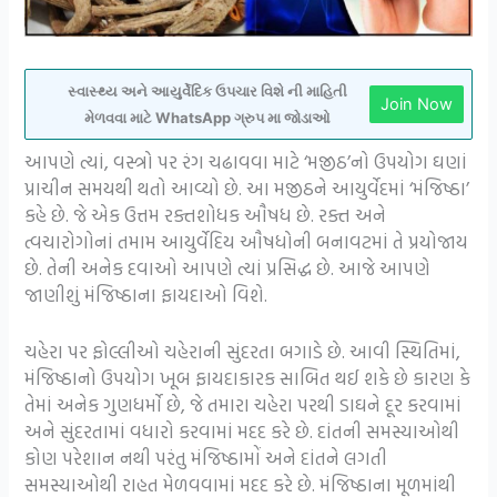
સ્વાસ્થ્ય અને આયુર્વેદિક ઉપચાર વિશે ની માહિતી
Join Now
મેળવવા માટે WhatsApp ગ્રુપ મા જોડાઓ
આપણે ત્યાં, વસ્ત્રો પર રંગ ચઢાવવા માટે ‘મજીઠ’નો ઉપયોગ ઘણાં
પ્રાચીન સમયથી થતો આવ્યો છે. આ મજીઠને આયુર્વેદમાં ‘મંજિષ્ઠા’
કહે છે. જે એક ઉત્તમ રક્તશોધક ઔષધ છે. રક્ત અને
ત્વચારોગોનાં તમામ આયુર્વેદિય ઔષધોની બનાવટમાં તે પ્રયોજાય
છે. તેની અનેક દવાઓ આપણે ત્યાં પ્રસિદ્ધ છે. આજે આપણે
જાણીશું મંજિષ્ઠાના ફાયદાઓ વિશે.
ચહેરા પર ફોલ્લીઓ ચહેરાની સુંદરતા બગાડે છે. આવી સ્થિતિમાં,
મંજિષ્ઠાનો ઉપયોગ ખૂબ ફાયદાકારક સાબિત થઈ શકે છે કારણ કે
તેમાં અનેક ગુણધર્મો છે, જે તમારા ચહેરા પરથી ડાઘને દૂર કરવામાં
અને સુંદરતામાં વધારો કરવામાં મદદ કરે છે. દાંતની સમસ્યાઓથી
કોણ પરેશાન નથી પરંતુ મંજિષ્ઠામોં અને દાંતને લગતી
સમસ્યાઓથી રાહત મેળવવામાં મદદ કરે છે. મંજિષ્ઠાના મૂળમાંથી