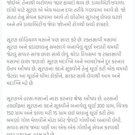
જોઈએ. તેનાથી બરોળમા જરૂર ફાયદો થાય છે. ડાયાબિટીઝવાળા
લોકો માટે સૂરણ એ એક મહાન દવા તરીકે ગણવામાં આવે છે. જો
સતત તેનું સેવન કરવામા આવે તો લોહીમાં સુગરનું લેવલ ઘટશે
અને તમે ડાયાબિટીઝ જેવા જોખમી રોગથી બચી શકશો.
સૂરણ લોહિયાળ મસાને પણ સારા કરે છે. રક્તસ્રાવી મસામાં
સૂરણ અને કડાછાલનું સમભાગે બનાવેલું ચૂર્ણ અડધી ચમચી
જેટલું સવાર-સાંજ છાશ સાથે લેવું. થોડા દિવસમાં જ રક્તસ્રાવી
મસામાં લાભ જણાશે. સૂરણ મંદાગ્નિ અને આમદોષને દૂર કરનાર
ઉત્તમ ઔષધ છે. સૂરણના કંદને સૂકવીને તેનું ચૂર્ણ કરી એક ચમચી
જેટલા આ ચૂર્ણને ઘીમાં શેકીને, સાકર સાથે લેવાથી આમ અને
મંદાગ્નિ મટે છે.
સૂરણએ હરસ-મસાનો નાશ કરનાર શ્રેષ્ઠ ઔષધ છે. હરસની
તકલીફમાં સૂરણના કંદને સૂકવીને બનાવેલું ચૂર્ણ 300 ગ્રામ, ચિત્રક
150 ગ્રામ અને કાળા મરી 15 ગ્રામ લઈ બધાનું ચૂર્ણ કરી તેમાં
બમણો ગોળ મેળવીને મોટા બોર જેવડી ગોળીઓ બનાવી લેવી.
સવાર-સાંજ જમ્યા પછી આ એક-એક ગોળીનું સેવન કરવાથી
બધા પ્રકારના હરસ મટે છે.