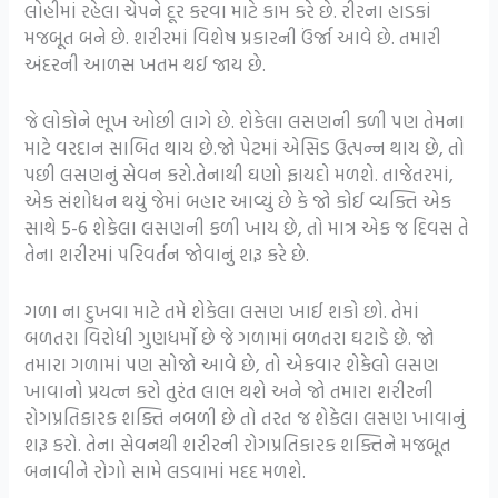
લોહીમાં રહેલા ચેપને દૂર કરવા માટે કામ કરે છે. રીરના હાડકાં
મજબૂત બને છે. શરીરમાં વિશેષ પ્રકારની ઉંર્જા આવે છે. તમારી
અંદરની આળસ ખતમ થઈ જાય છે.
જે લોકોને ભૂખ ઓછી લાગે છે. શેકેલા લસણની કળી પણ તેમના
માટે વરદાન સાબિત થાય છે.જો પેટમાં એસિડ ઉત્પન્ન થાય છે, તો
પછી લસણનું સેવન કરો.તેનાથી ઘણો ફાયદો મળશે. તાજેતરમાં,
એક સંશોધન થયું જેમાં બહાર આવ્યું છે કે જો કોઈ વ્યક્તિ એક
સાથે 5-6 શેકેલા લસણની કળી ખાય છે, તો માત્ર એક જ દિવસ તે
તેના શરીરમાં પરિવર્તન જોવાનું શરૂ કરે છે.
ગળા ના દુખવા માટે તમે શેકેલા લસણ ખાઈ શકો છો. તેમાં
બળતરા વિરોધી ગુણધર્મો છે જે ગળામાં બળતરા ઘટાડે છે. જો
તમારા ગળામાં પણ સોજો આવે છે, તો એકવાર શેકેલો લસણ
ખાવાનો પ્રયત્ન કરો તુરંત લાભ થશે અને જો તમારા શરીરની
રોગપ્રતિકારક શક્તિ નબળી છે તો તરત જ શેકેલા લસણ ખાવાનું
શરૂ કરો. તેના સેવનથી શરીરની રોગપ્રતિકારક શક્તિને મજબૂત
બનાવીને રોગો સામે લડવામાં મદદ મળશે.