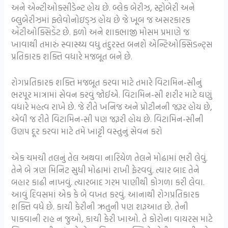
અને એન્ટીઓક્સીડેન્ટ હોય છે. બ્લેક બેરીઝ, સ્ટ્રોબેરી અને
બ્લુબેરીઝમાં ફ્લેવોનોઇડ્ઝ હોય છે જે ખૂબ જ અસરકારક
એંટીઓક્સિડેંટ છે. ફળો અને શાકભાજી મોસમ પ્રમાણે જ
ખાવાથી તમારું સ્વાસ્થ્ય વધુ તંદુરસ્ત બનશે એન્ટિઓક્સિડન્ટ્સ
પ્રતિકારક શક્તિ વધારે મજબૂત બને છે.
રોગપ્રતિકારક શક્તિ મજબૂત કરવા માટે તમારે વિટામિન-સીનું
ભરપૂર માત્રામાં સેવન કરવું જોઈએ. વિટામિન-સી શરીર માટે ઘણું
વધારે મહત્વ રાખે છે. જે રીતે ખનિજ અને પ્રોટીનની જરૂર હોય છે,
એવી જ રીતે વિટામિન-સી પણ જરૂરી હોય છે. વિટામિન-સીની
ઉણપ દૂર કરવા માટે તમે ખાટ્ટી વસ્તુનું સેવન કરો
એક ચમચી તલનું તેલ અથવા નારિયેળ તેલને મોઢામાં ભરી લેવું.
તેને બે ત્રણ મિનિટ સુધી મોઢામાં રાખી ફેરવવું. ત્યાર બાદ તેને
બહાર કાઢી નાખવું. ત્યારબાદ ગરમ પાણીથી કોગળા કરી લેવા.
આવું દિવસમાં એક કે બે વખત કરવું. આનાથી રોગપ્રતિકારક
શક્તિ વધે છે. કાચી કેરીની ઋતુની પણ શરૂઆત છે. તેની
પાકવાની રાહ ન જુઓ, કાચી કેરી ખાઓ. તે કોરોના વાયરસ માટે