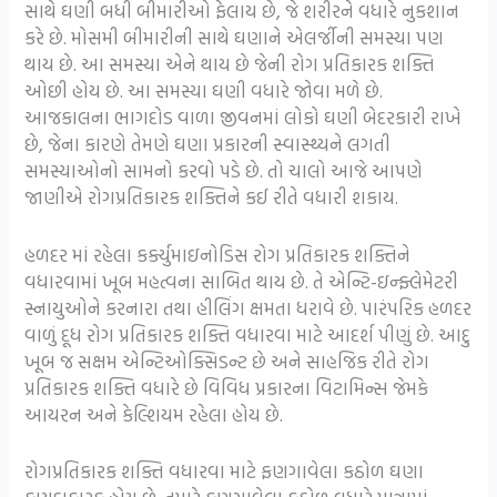
સાથે ઘણી બધી બીમારીઓ ફેલાય છે, જે શરીરને વધારે નુકશાન
કરે છે. મોસમી બીમારીની સાથે ઘણાને એલર્જીની સમસ્યા પણ
થાય છે. આ સમસ્યા એને થાય છે જેની રોગ પ્રતિકારક શક્તિ
ઓછી હોય છે. આ સમસ્યા ઘણી વધારે જોવા મળે છે.
આજકાલના ભાગદોડ વાળા જીવનમાં લોકો ઘણી બેદરકારી રાખે
છે, જેના કારણે તેમણે ઘણા પ્રકારની સ્વાસ્થ્યને લગતી
સમસ્યાઓનો સામનો કરવો પડે છે. તો ચાલો આજે આપણે
જાણીએ રોગપ્રતિકારક શક્તિને કઈ રીતે વધારી શકાય.
હળદર માં રહેલા કર્ક્યુમાઇનોડિસ રોગ પ્રતિકારક શક્તિને
વધારવામાં ખૂબ મહત્વના સાબિત થાય છે. તે એન્ટિ-ઇન્ફ્લેમેટરી
સ્નાયુઓને કરનારા તથા હીલિંગ ક્ષમતા ધરાવે છે. પારંપરિક હળદર
વાળું દૂધ રોગ પ્રતિકારક શક્તિ વધારવા માટે આદર્શ પીણું છે. આદુ
ખૂબ જ સક્ષમ એન્ટિઓક્સિડન્ટ છે અને સાહજિક રીતે રોગ
પ્રતિકારક શક્તિ વધારે છે વિવિધ પ્રકારના વિટામિન્સ જેમકે
આયરન અને કેલ્શિયમ રહેલા હોય છે.
રોગપ્રતિકારક શક્તિ વધારવા માટે ફણગાવેલા કઠોળ ઘણા