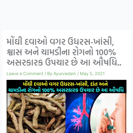
મોંઘી દવાઓ વગર ઉધરસ-ખાંસી,
શ્વાસ અને ચામડીના રોગનો 100%
અસરકારક ઉપચાર છે આ ઔષધિ..
Leave a Comment
/ By
Ayurvedam
/
May 5, 2021