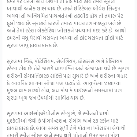
કમર પર ચરબી હોય અથવા તો ફાંદ મોટી હોય તેમને સૂરણ
ખાવાથી અનેક લાભ થાય છે. તમને ઈરિટેબલ બોવેલ સિન્ડ્રમ
અથવા તો અનિયમિત પાચનતંત્રની તકલીફ હોય તો તમારુ પેટ
ફૂલી જાય છે. સુરણને કારણે તમારુ પાચનતંત્ર મજબૂત બને છે
અને તેમાં રહેલા બેક્ટેરિયા ખોરાકને પચવામાં મદદ કરે છે. આથી
કમરનો વધુ ઘેરાવો ધરાવતા અથવા તો ફાંદ ધરાવતા લોકો માટે
સૂરણ ખાવુ ફાયદાકારક છે.
સુરણમાં ઝિંક, પોટેશિયમ, સેલેનિયમ, ફોસ્ફરસ અને કેલ્શિયમ
રહેલા હોય છે. તેને કારણે યાદશક્તિ અને એકાગ્રતા વધે છે. સુરણ
શરીરની રોગપ્રતિકારક શક્તિ પણ સુધારે છે અને શરીરના બહાર
કે આંતરિક ભાગમાં સોજા પણ ઘટાડે છે. આયુર્વેદમાં જણાવ્યા
મુજબ થાક લાગ્યો હોય, બંધ કોષ કે પાઈલ્સની સમસ્યામાં પણ
સૂરણ ખૂબ જન ઉપયોગી સાબિત થાય છે.
સૂરણમાં આઈસોફલેવોનીસ રહેલું છે, જે સ્કીનની ઘણી
મુશ્કેલીઓ જેવી કે પીગમેન્ટશન, સેગીંગ અને રફ સ્કીન માટે
ફાયદાકારક છે. લાંબા સમય સુધી તેને પોતાના ખોરાકમાં લેવાથી
તમારી સ્કીન સોફ્ટ અને સ્મૂધ થશે. પોતાની ઉંમર કરતા મોટા