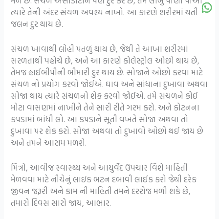
મળે છે. સંચળ એસીડીટીને પણ દુર કરે છે, તમે લીંબુ પાણી પીઓ
ત્યારે તેની અંદર સંચળ અવશ્ય નાખો. આ કારણે શરીરમાં થતી
જલન દુર થાય છે.
સંચળ ખાવાથી લોહી પતળું થાય છે, જેથી તે આખા શરીરમાં
સરળતાથી પહોચે છે, અને આ કારણે કોલેસ્ટ્રોલ ઓછો થાય છે,
તેમજ હાઈબીપીની બીમારી દુર થાય છે. સોજાને ઓછો કરવા માટે
સંચળ નો પ્રયોગ કરવો જોઈએ. ઘાવ અને સાંધાના દુખાવા અથવા
સોજા થાય ત્યારે સંચળનો શેક કરવો જોઈએ. તમે સંચળને કોઈ
મોટા વાસણમાં નાખીને તેને સારી રીતે ગરમ કરો. અને કોટનના
કપડામાં બાંધી લો. આ કપડાને સૂતી વખતે સોજા અથવા તો
દુખાવા પર શેક કરો. સોજા અથવા તો દુખાવો ઓછો થઈ જાય છે
અને તમને આરામ મળશે.
મિત્રો, આવીજ સ્વાસ્થ્ય અને આયુર્વેદ ઉપચાર વિશે માહિતી
મેળવવા માટે નીચેનું લાઇક બટન દબાવી લાઈક કરો જેથી દરેક
જીવન જરૂરી અને કામ ની માહિતી તમને દરરોજ મળી શકે છે,
તમારો દિવસ સારો જાય, આભાર.