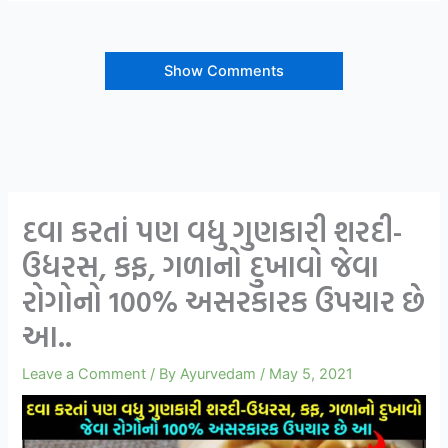
Show Comments
દવા કરતાં પણ વધુ ગુણકારી શરદી-
ઉધરસ, કફ, ગળાનો દુખાવો જેવા
રોગોનો 100% અસરકારક ઉપચાર છે
આ..
Leave a Comment
/ By
Ayurvedam
/
May 5, 2021