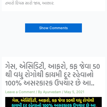
તમારો દિવસ સારો જાય, આભાર.
Show Comments
ગેસ, એસિડિટી, આફરો, કફ જેવા 50
થી વધુ રોગોથી કાયમી દૂર રહેવાનો
100% અસરકારક ઉપચાર છે આ..
Leave a Comment
/ By
Ayurvedam
/
May 5, 2021