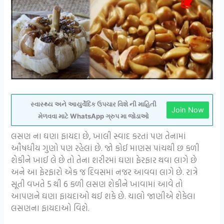
સ્વાસ્થ્ય અને આયુર્વેદિક ઉપચાર વિશે ની માહિતી
Join Now
મેળવવા માટે WhatsApp ગ્રુપ મા જોડાઓ
લસણ ના ઘણા ફાયદા છે, ખાલી સ્વાદ કરતાં પણ તેનામાં
ઔષધીય ગુણો પણ રહેલાં છે. જો કોઈ માણસ પાંચથી છ કળી
શેકીને ખાઈ લે છે તો તેના શરીરમાં ઘણા ફેરફાર થવા લાગે છે
અને આ ફેરફારો એક જ દિવસમાં નજર આવવા લાગે છે. રાત્રે
સૂતી વખતે 5 થી 6 કળી લસણ શેકીને ખાવામાં આવે તો
આપણને ઘણા ફાયદાઓ થઈ શકે છે. ચાલો જાણીએ શેકેલા
લસણના ફાયદાઓ વિશે.