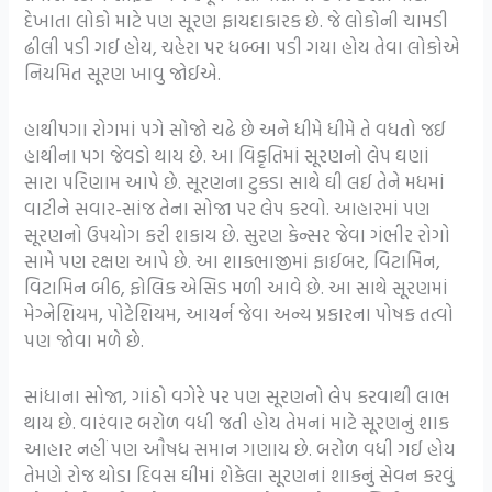
દેખાતા લોકો માટે પણ સૂરણ ફાયદાકારક છે. જે લોકોની ચામડી
ઢીલી પડી ગઈ હોય, ચહેરા પર ધબ્બા પડી ગયા હોય તેવા લોકોએ
નિયમિત સૂરણ ખાવુ જોઈએ.
હાથીપગા રોગમાં પગે સોજો ચઢે છે અને ધીમે ધીમે તે વધતો જઈ
હાથીના પગ જેવડો થાય છે. આ વિકૃતિમાં સૂરણનો લેપ ઘણાં
સારા પરિણામ આપે છે. સૂરણના ટુકડા સાથે ઘી લઈ તેને મધમાં
વાટીને સવાર-સાંજ તેના સોજા પર લેપ કરવો. આહારમાં પણ
સૂરણનો ઉપયોગ કરી શકાય છે. સુરણ કેન્સર જેવા ગંભીર રોગો
સામે પણ રક્ષણ આપે છે. આ શાકભાજીમાં ફાઈબર, વિટામિન,
વિટામિન બી6, ફોલિક એસિડ મળી આવે છે. આ સાથે સૂરણમાં
મેગ્નેશિયમ, પોટેશિયમ, આયર્ન જેવા અન્ય પ્રકારના પોષક તત્વો
પણ જોવા મળે છે.
સાંધાના સોજા, ગાંઠો વગેરે પર પણ સૂરણનો લેપ કરવાથી લાભ
થાય છે. વારંવાર બરોળ વધી જતી હોય તેમનાં માટે સૂરણનું શાક
આહાર નહીં પણ ઔષધ સમાન ગણાય છે. બરોળ વધી ગઈ હોય
તેમણે રોજ થોડા દિવસ ઘીમાં શેકેલા સૂરણનાં શાકનું સેવન કરવું