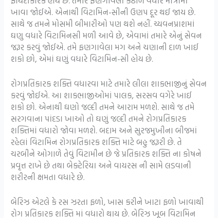
ફાયદાકારક હોય છે. તમારે ફણગાવેલા કઠોળ વધારે માત્રામાં
ખાવા જોઈએ. એનાથી વિટામિન-સીની ઉણપ દૂર થઈ જાય છે.
સાથે જ તમને મોસમી બીમારીઓ પણ થશે નહીં. ચ્યવનપ્રાશમાં
ઘણુ વધારે વિટામિનસી મળી આવે છે, એવામાં તમારે એનું સેવન
જરૂર કરવું જોઈએ. તમે ફણગાવેલા મગ અને ચણાની દાળ ખાઈ
શકો છો, એમાં ઘણું વધારે વિટામિન-સી હોય છે.
રોગપ્રતિકારક શક્તિ વધારવા માટે તમારે લીલા શાકભાજીનું સેવન
કરવું જોઈએ. આ શાકભાજીઓમાં પાલક, સરસવ વગેરે ખાઈ
શકો છો. એનાથી ઘણો જલ્દી તમને આરામ મળશે. સાથે જ તમે
સરગવાના પાંદડા ખાઓ તો ઘણું જલ્દી તમને રોગપ્રતિકારક
શક્તિમાં વધારો જોવા મળશે. બદામ અને સુરજમુખીના બીજમાં
રહેલાં વિટામિન રોગપ્રતિકારક શક્તિ માટે બહુ જરૂરી છે. તે
ચરબીને ઓગાળે તેવું વિટામીન છે જે પ્રતિકારક શક્તિ ના કોષને
પ્રવૃત્ત રાખે છે તથા બેક્ટેરિયા અને વાયરસ ની સામે લડવાની
શરીરની ક્ષમતા વધારે છે.
બેરિઝ એટલે કે રસ ઝરતા ફળો, ખાસ કરીને ખાટા ફળો ખાવાથી
રોગ પ્રતિકારક શક્તિ માં વધારો થાય છે. બેરિઝ ખૂબ વિટામિન