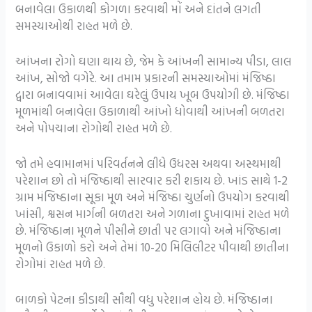
બનાવેલા ઉકાળથી કોગળા કરવાથી મોં અને દાંતને લગતી
સમસ્યાઓથી રાહત મળે છે.
આંખના રોગો ઘણા થાય છે, જેમ કે આંખની સામાન્ય પીડા, લાલ
આંખ, સોજો વગેરે. આ તમામ પ્રકારની સમસ્યાઓમાં મંજિષ્ઠા
દ્વારા બનાવવામાં આવેલા ઘરેલું ઉપાય ખૂબ ઉપયોગી છે. મંજિષ્ઠા
મૂળમાંથી બનાવેલા ઉકાળાથી આંખો ધોવાથી આંખની બળતરા
અને પોપચાના રોગોથી રાહત મળે છે.
જો તમે હવામાનમાં પરિવર્તનને લીધે ઉધરસ અથવા અસ્થમાથી
પરેશાન છો તો મંજિષ્ઠાથી સારવાર કરી શકાય છે. ખાંડ સાથે 1-2
ગ્રામ મંજિષ્ઠાના સૂકા મૂળ અને મંજિષ્ઠા ચુર્ણનો ઉપયોગ કરવાથી
ખાંસી, શ્વસન માર્ગની બળતરા અને ગળાના દુખાવામાં રાહત મળે
છે. મંજિષ્ઠાના મૂળને પીસીને છાતી પર લગાવો અને મંજિષ્ઠાના
મૂળનો ઉકાળો કરો અને તેમાં 10-20 મિલિલીટર પીવાથી છાતીના
રોગોમાં રાહત મળે છે.
બાળકો પેટના કીડાથી સૌથી વધુ પરેશાન હોય છે. મંજિષ્ઠાના