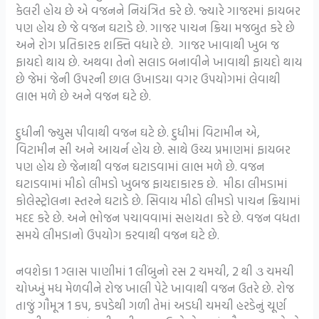
કેલરી હોય છે એ વજનને નિયંત્રિત કરે છે. જ્યારે ગાજરમાં ફાયબર
પણ હોય છે જે વજન ઘટાડે છે. ગાજર પાચન ક્રિયા મજબુત કરે છે
અને રોગ પ્રતિકારક શક્તિ વધારે છે. ગાજર ખાવાથી ખુબ જ
ફાયદો થાય છે. અથવા તેનો સલાડ બનાવીને ખાવાથી ફાયદો થાય
છે જેમાં જેની ઉપરની છાલ ઉખાડયા વગર ઉપયોગમાં લેવાથી
લાભ મળે છે અને વજન ઘટે છે.
દુધીની જ્યુસ પીવાથી વજન ઘટે છે. દુધીમાં વિટામીન એ,
વિટામીન સી અને આયર્ન હોય છે. સાથે ઉચ્ચ પ્રમાણમાં ફાયબર
પણ હોય છે જેનાથી વજન ઘટાડવામાં લાભ મળે છે. વજન
ઘટાડવામાં મીઠો લીમડો ખુબજ ફાયદાકારક છે. મીઠા લીમડામાં
કોલેસ્ટ્રોલના સ્તરને ઘટાડે છે. સિવાય મીઠો લીમડો પાચન ક્રિયામાં
મદદ કરે છે. અને ભોજન પચાવવામાં સહાયતા કરે છે. વજન વધતા
સમયે લીમડાનો ઉપયોગ કરવાથી વજન ઘટે છે.
નવશેકા 1 ગ્લાસ પાણીમાં 1 લીંબુનો રસ 2 ચમચી, 2 થી ૩ ચમચી
ચોખ્ખું મધ મેળવીને રોજ ખાલી પેટે ખાવાથી વજન ઉતરે છે. રોજ
તાજું ગૌમૂત્ર 1 કપ, કપડેથી ગળી તેમાં અડધી ચમચી હરડેનું ચૂર્ણ