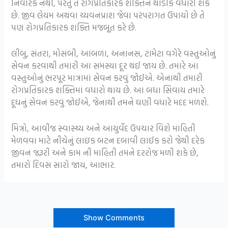
નિવારક નથી, પરંતુ તે રોગપ્રતિકારક શક્તિને થોડીક વધારી શકે
છે. જીવ લેયમ અથવા ચ્યવનપ્રાશ જેવા પરંપરાગત ઉપાયો છે તે
પણ રોગપ્રતિકારક શક્તિ મજબૂત કરે છે.
લીંબુ, સંતરા, મોસંબી, આંબળા, અનાનસ, ટામેટા વગેરે વસ્તુઓનું
સેવન કરવાથી તમારી આ સમસ્યા દૂર થઈ જાય છે. તમારે આ
વસ્તુઓનું ભરપૂર માત્રામાં સેવન કરવું જોઈએ. એનાથી તમારી
રોગપ્રતિકારક શક્તિમાં વધારો થાય છે. આ બધા સિવાય તમારે
દૂધનું સેવન કરવું જોઈએ, જેનાથી તમને ઘણી વધારે મદદ મળશે.
મિત્રો, આવીજ સ્વાસ્થ્ય અને આયુર્વેદ ઉપચાર વિશે માહિતી
મેળવવા માટે નીચેનું લાઇક બટન દબાવી લાઈક કરો જેથી દરેક
જીવન જરૂરી અને કામ ની માહિતી તમને દરરોજ મળી શકે છે,
તમારો દિવસ સારો જાય, આભાર.
Show Comments