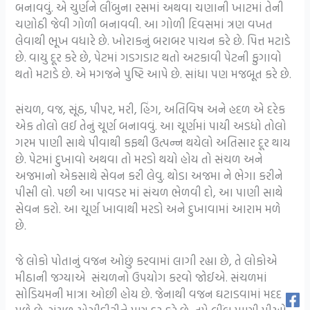
બનાવવું. એ ચુર્ણને લીંબુના રસમાં અથવા ચણાની ખાટમાં તેની
ચણોઠી જેવી ગોળી બનાવવી. આ ગોળી દિવસમાં ત્રણ વખત
લેવાથી ભૂખ વધારે છે. ખોરાકનું બરાબર પાચન કરે છે. પિત્ત મટાડે
છે. વાયુ દૂર કરે છે, પેટમાં ગડગડાટ થતો અટકાવી પેટની ફુગાવો
થતો મટાડે છે. એ મગજને પુષ્ટિ આપે છે. સાંધા પણ મજબૂત કરે છે.
સંચળ, વજ, સૂંઠ, પીપર, મરી, હિંગ, અતિવિષ અને હદળ એ દરેક
એક તોલો લઈ તેનું ચૂર્ણ બનાવવું. આ ચૂર્ણમાં પાયી અડધો તોલો
ગરમ પાણી સાથે પીવાથી કફથી ઉત્પન્ન થયેલો અતિસાર દૂર થાય
છે. પેટમાં દુખાવો અથવા તો મરડો થયો હોય તો સંચળ અને
અજમાનો એકસાથે સેવન કરી લેવુ. થોડા અજમા ને ભેગા કરીને
પીસી લો. પછી આ પાવડર માં સંચળ ભેળવી દો, આ પાણી સાથે
સેવન કરો. આ ચૂર્ણ ખાવાથી મરડો અને દુખાવામાં આરામ મળે
છે.
જે લોકો પોતાનું વજન ઓછું કરવામાં લાગી રહ્યા છે, તે લોકોએ
મીઠાની જગ્યાએ સંચળનો ઉપયોગ કરવો જોઈએ. સંચળમાં
સોડિયમની માત્રા ઓછી હોય છે. જેનાથી વજન ઘટાડવામાં મદદ