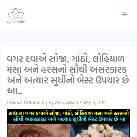
Skip
to
content
વગર દવાએ સોજા, ગાંઠો, લોહિયાળ
મસા અને હરસનો સૌથી અસરકારક
અને અત્યાર સુધીનો બેસ્ટ ઉપચાર છે
આ..
Leave a Comment
/ By
Ayurvedam
/
May 6, 2021