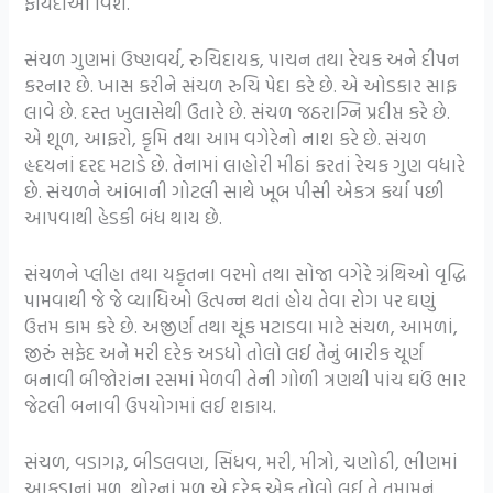
ફાયદાઓ વિશે.
સંચળ ગુણમાં ઉષ્ણવર્ય, રુચિદાયક, પાચન તથા રેચક અને દીપન
કરનાર છે. ખાસ કરીને સંચળ રુચિ પેદા કરે છે. એ ઓડકાર સાફ
લાવે છે. દસ્ત ખુલાસેથી ઉતારે છે. સંચળ જઠરાગ્નિ પ્રદીપ્ત કરે છે.
એ શૂળ, આફરો, કૃમિ તથા આમ વગેરેનો નાશ કરે છે. સંચળ
હૃદયનાં દરદ મટાડે છે. તેનામાં લાહોરી મીઠાં કરતાં રેચક ગુણ વધારે
છે. સંચળને આંબાની ગોટલી સાથે ખૂબ પીસી એકત્ર કર્યા પછી
આપવાથી હેડકી બંધ થાય છે.
સંચળને પ્લીહા તથા યકૃતના વરમો તથા સોજા વગેરે ગ્રંથિઓ વૃદ્ધિ
પામવાથી જે જે વ્યાધિઓ ઉત્પન્ન થતાં હોય તેવા રોગ પર ઘણું
ઉત્તમ કામ કરે છે. અજીર્ણ તથા ચૂંક મટાડવા માટે સંચળ, આમળાં,
જીરું સફેદ અને મરી દરેક અડધો તોલો લઈ તેનું બારીક ચૂર્ણ
બનાવી બીજોરાંના રસમાં મેળવી તેની ગોળી ત્રણથી પાંચ ઘઉં ભાર
જેટલી બનાવી ઉપયોગમાં લઈ શકાય.
સંચળ, વડાગરૂ, બીડલવણ, સિંધવ, મરી, મીત્રો, ચણોઠી, ભીણમાં
આકડાનાં મૂળ, થોરનાં મૂળ એ દરેક એક તોલો લઈ તે તમામનું