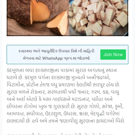
સ્વાસ્થ્ય અને આયુર્વેદિક ઉપચાર વિશે ની માહિતી
Join Now
મેળવવા માટે WhatsApp ગ્રુપ મા જોડાઓ
કંદમૂળના બધા શાકભાજીના પાકામાં સુરણ અગત્યનું સ્થાન
ધરાવે છે. કંદમૂળ વર્ગના શાકભાજી મુખ્યત્વે ખનીજદ્રવ્યો,
વિટામીન, પ્રોટીન તેમજ વધુ પ્રમાણમાં કેલરીથી ભરપૂર હોય છે.
સુરણ મળને રોકનાર, સરળતાથી પચી જનાર, ગરમ, કફ, વાયુ
અને અર્શ એટલે કે મસા-પાઈલ્સને મટાડનાર, પ્લીહા અને
લીવરના રોગોમાં ખુબ જ ગુણકારી છે. સુરણ ગોળો, સોજા, કૃમી,
આમવાત, સંધીવાત, ઉદરશુળ, ઉધરસ, શ્વાસ, મેદવૃદ્ધી વગેરેમાં
લાભદાયી છે. હવે અમે તમને જણાવીશું સુરણના ફાયદાઓ વિશે.