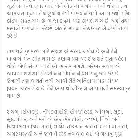
ચૂર્ણ બનાવવું. ત્યાર બાદ એને લોહાનાં પાત્રમાં નાખી થોરના તથા
આકડાના દૂધમાં તે ઘાટું થાય તેવો પાક બનાવવો. આ પાકથી સફેદ
કોઢમાં રાહત થાય છે. બીજા કોઢમાં પણ ફાયદો થાય છે. અર્શ તથા
મસાનો પણ નાશ કરે છે. અઢારે જાતના કોઢ ઉપર એ ઘણી રાહત
કરે છે.
તણાવને દૂર કરવા માટે સંચળ એ સહાયક હોય છે અને તેને
ખાવાથી મન શાંત થાય છે. તણાવ થવા પર રોજ રાતે સૂતા પહેલા
થોડો એવો સંચળ ચાટી લો આરામ મળશે. ખરેખર સંચળ એ
આપણા શરીરમાં સેરોટોનિન હોર્મોન ને વધારાનું કામ કરે છે.
જેનાથી તણાવ થતો નથી. આવી રીતે અનિદ્રા માં પણ સંચળ
ફાયદા કારક હોય છે. તેને ખાવાથી નીંદર ન આવવાની સમસ્યા દૂર
થાય છે.
સંચળ, સિંધાલૂણ, નીમકલાહોરી, હીમજા હરડે, આંબળા, સૂકા,
સૂંઠ, પીપર, અને મરી એ દરેક એક તોલો, અજમો, ચિત્રો અને
ચિત્રાછાલ એડધો તોલો, લવિંગ તજ અને એલચી દાણા પા તોલો,
અગર મસ્તકી અને જાવંત્રી દરેક નવ વાલ લઈ એ બધાનું ચૂર્ણ