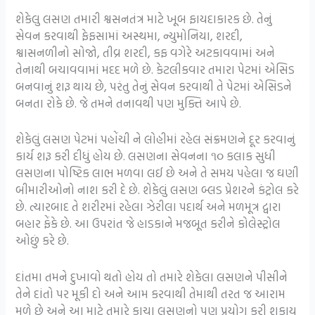
શેકેલુ લસણ તમારી શ્વસનતંત્ર માટે ખૂબ ફાયદાકારક છે. તેનું
સેવન કરવાથી ફેફસામાં અસ્થમા, ન્યુમોનિયા, શરદી,
શ્વાસનળીનો સોજો, તીવ્ર શરદી, કફ વગેરે અટકાવવામાં અને
તેનાથી બચાવવામાં મદદ મળે છે. કેટલીકવાર તમારા પેટમાં એસિડ
બનવાનું શરૂ થાય છે, પરંતુ તેનું સેવન કરવાથી તે પેટમાં એસિડને
બનતા રોકે છે. જે તમને તનાવથી પણ મુક્તિ આપે છે.
શેકેલું લસણ પેટમાં પહોંચી ને લોહીમાં રહેલ સંક્રમણને દૂર કરવાનું
કાર્ય શરૂ કરી દીધું હોય છે. લસણના સેવનના ૧૦ કલાક સુધી
લસણના પોષ્ટિક લાભ મળવા લઈ છે અને તે સમય પહેલા જ ઘણી
બીમારીઓનો નાશ કરી દે છે. શેકેલું લસણ બ્લડ પ્રેશરને કંટ્રોલ કરે
છે. ત્યારબાદ તે શરીરમાં રહેલા ઝેરીલા પદાર્થ અને મળમૂત્ર દ્વારા
બહાર ફેંકે છે. આ ઉપરાંત જે હાડકાને મજબૂત કરીને કોલેસ્ટ્રોલ
ઓછું કરે છે.
દાંતમા તમને દુખાવો થતો હોય તો તમારે શેકેલા લસણને પીસીને
તેને દાંતો પર મૂકી દો અને આમ કરવાથી તેમાથી તરત જ આરામ
મળે છે અને આ માટે તમારે કાચા લસણનો પણ પ્રયોગ કરી શકાય