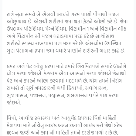
રાત્રે સુતા સમયે બે એલચી ખાઈને ગરમ પાણી પીવાથી વજન
ઓછું થાય છે. એલચી શરીરમાં જમા થતાં ફેટને ઓછો કરે છે. જેમાં
ઉપલબ્ધ પોટેશિયમ, મેગ્નેશિયમ, વિટામીન 1 અને વિટામીન બી6
અને વિટામીન સી વજન ઘટાડવામાં મદદ કરે છે સાથોસાથ
શરીરને સ્વસ્થ રાખવામાં પણ મદદ કરે છે. એલચીમાં ઉપસ્થિત
ગુણ પેશાબના રૂપમાં જમા વધારે પાણીને શરીરની બહાર કાઢે છે.
કમર અને પેટ ઓછું કરવા માટે તમારે નિયમિતપણે સવારે ઊઠીને
યોગ કરવા જોઇએ. કેટલાંક એવા આસનો કરવા જોઇએ જેનાથી
પેટ અને કમરને ઓછા કરવામાં મદદ મળે છે. યોગ તમને નિરોગ
રાખશે તો સૂર્ય નમસ્કારની બધી ક્રિયાઓ, સર્વાંગાસન,
ભુજંગાસન, વજ્રાસન, પદ્માસન, શલભાસન વગેરે પણ કરવા
જોઇએ.
મિત્રો, આવીજ સ્વાસ્થ્ય અને આયુર્વેદ ઉપચાર વિશે માહિતી
મેળવવા માટે નીચેનું લાઇક બટન દબાવી લાઈક કરો જેથી દરેક
જીવન જરૂરી અને કામ ની માહિતી તમને દરરોજ મળી શકે છે,