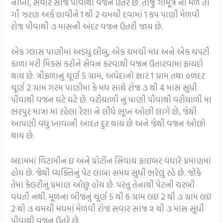
નાખી, સવાર સાંજ પીવાથી વજન ઉતરે છે. તાજું ગૌમૂત્ર ના મળે તો
ગૌ ઝરણ અર્ક લાવીને 1 થી 2 ચમચી દવામાં 1 કપ પાણી મેળવી
રોજ પીવાથી ૩ માસની અંદર વજન ઉતરી જાય છે.
એક ગ્લાસ પાણીમાં અડધું લીંબુ, એક ચમચી મધ અને એક ચપટી
કાળા મરી મિક્સ કરીને સેવન કરવાથી વજન ઉતારવામાં ફાયદો
થાય છે. ત્રીફળાનું ચૂર્ણ 5 ગ્રામ, અધેદાનો ક્ષાર 1 ગ્રામ તથા હળદર
ચૂર્ણ 2 ગ્રામ ગરમ પાણીમાં કે મધ સાથે રોજ ૩ થી 4 માસ સુધી
પીવાથી વજન ઘટે ઘટે છે. વરીયાળી નું પાણી પીવાથી વરીયાળી માં
ભરપુર માત્રા માં રહેલા રેશા ને લીધે ભૂખ ઓછી લાગે છે, જેથી
આપણી વધુ ખાવાની આદત દુર થાય છે અને જેથી વજન ઓછો
થાય છે.
બદામમાં વિટામીન ઇ અને પ્રોટીન સિવાય ફાઇબર વધારે પ્રમાણમાં
હોય છે. જેથી વ્યક્તિનું પેટ લાંબા સમય સુધી ભરેલું રહે છે. જોકે
તેમા કેલરીનું પ્રમાણ ઓછું હોય છે. પરંતુ તેનાથી પેટની ચરબી
વધતી નથી. મૂળના બીજનું ચૂર્ણ 5 થી 6 ગ્રામ લઇ 2 થી ૩ ગ્રામ લઇ
2 થી ૩ ચમચી મધમાં મેળવી રોજ સવાર સાંજ ૨ થી ૩ માસ સુધી
પીવાથી વજન ઉતરે છે.