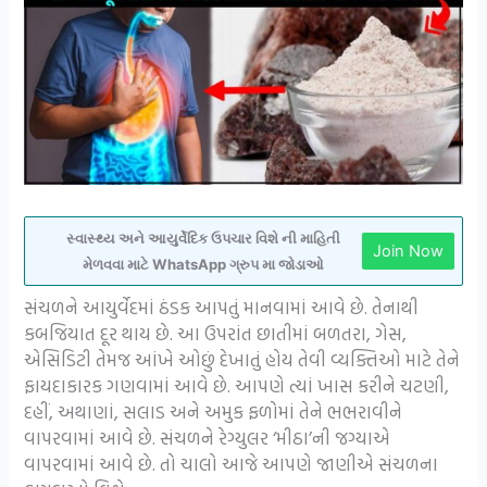
સ્વાસ્થ્ય અને આયુર્વેદિક ઉપચાર વિશે ની માહિતી
Join Now
મેળવવા માટે WhatsApp ગ્રુપ મા જોડાઓ
સંચળને આયુર્વેદમાં ઠંડક આપતું માનવામાં આવે છે. તેનાથી
કબજિયાત દૂર થાય છે. આ ઉપરાંત છાતીમાં બળતરા, ગેસ,
એસિડિટી તેમજ આંખે ઓછું દેખાતું હોય તેવી વ્યક્તિઓ માટે તેને
ફાયદાકારક ગણવામાં આવે છે. આપણે ત્યાં ખાસ કરીને ચટણી,
દહીં, અથાણાં, સલાડ અને અમુક ફળોમાં તેને ભભરાવીને
વાપરવામાં આવે છે. સંચળને રેગ્યુલર ‘મીઠા’ની જગ્યાએ
વાપરવામાં આવે છે. તો ચાલો આજે આપણે જાણીએ સંચળના