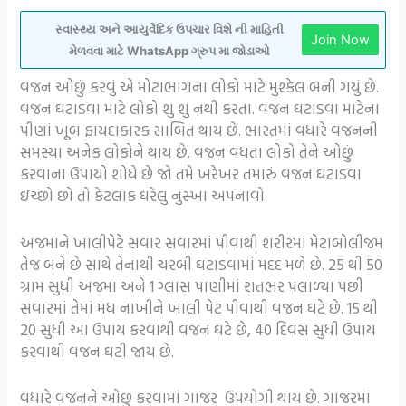
સ્વાસ્થ્ય અને આયુર્વેદિક ઉપચાર વિશે ની માહિતી
Join Now
મેળવવા માટે WhatsApp ગ્રુપ મા જોડાઓ
વજન ઓછું કરવું એ મોટાભાગના લોકો માટે મુશ્કેલ બની ગયું છે.
વજન ઘટાડવા માટે લોકો શું શું નથી કરતા. વજન ઘટાડવા માટેના
પીણાં ખૂબ ફાયદાકારક સાબિત થાય છે. ભારતમાં વધારે વજનની
સમસ્યા અનેક લોકોને થાય છે. વજન વધતા લોકો તેને ઓછું
કરવાના ઉપાયો શોધે છે જો તમે ખરેખર તમારું વજન ઘટાડવા
ઇચ્છો છો તો કેટલાક ઘરેલુ નુસ્ખા અપનાવો.
અજમાને ખાલીપેટે સવાર સવારમાં પીવાથી શરીરમાં મેટાબોલીજમ
તેજ બને છે સાથે તેનાથી ચરબી ઘટાડવામાં મદદ મળે છે. 25 થી 50
ગ્રામ સુધી અજમા અને 1 ગ્લાસ પાણીમાં રાતભર પલાળ્યા પછી
સવારમાં તેમાં મધ નાખીને ખાલી પેટ પીવાથી વજન ઘટે છે. 15 થી
20 સુધી આ ઉપાય કરવાથી વજન ઘટે છે, 40 દિવસ સુધી ઉપાય
કરવાથી વજન ઘટી જાય છે.
વધારે વજનને ઓછુ કરવામાં ગાજર ઉપયોગી થાય છે. ગાજરમાં