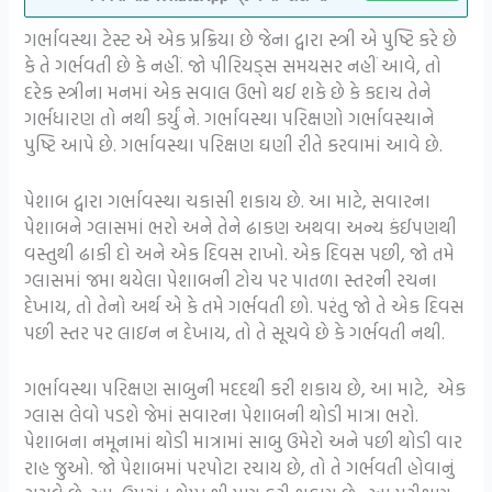
ગર્ભાવસ્થા ટેસ્ટ એ એક પ્રક્રિયા છે જેના દ્વારા સ્ત્રી એ પુષ્ટિ કરે છે
કે તે ગર્ભવતી છે કે નહીં. જો પીરિયડ્સ સમયસર નહીં આવે, તો
દરેક સ્ત્રીના મનમાં એક સવાલ ઉભો થઈ શકે છે કે કદાચ તેને
ગર્ભધારણ તો નથી કર્યું ને. ગર્ભાવસ્થા પરિક્ષણો ગર્ભાવસ્થાને
પુષ્ટિ આપે છે. ગર્ભાવસ્થા પરિક્ષણ ઘણી રીતે કરવામાં આવે છે.
પેશાબ દ્વારા ગર્ભાવસ્થા ચકાસી શકાય છે. આ માટે, સવારના
પેશાબને ગ્લાસમાં ભરો અને તેને ઢાકણ અથવા અન્ય કંઈપણથી
વસ્તુથી ઢાકી દો અને એક દિવસ રાખો. એક દિવસ પછી, જો તમે
ગ્લાસમાં જમા થયેલા પેશાબની ટોચ પર પાતળા સ્તરની રચના
દેખાય, તો તેનો અર્થ એ કે તમે ગર્ભવતી છો. પરંતુ જો તે એક દિવસ
પછી સ્તર પર લાઇન ન દેખાય, તો તે સૂચવે છે કે ગર્ભવતી નથી.
ગર્ભાવસ્થા પરિક્ષણ સાબુની મદદથી કરી શકાય છે, આ માટે, એક
ગ્લાસ લેવો પડશે જેમાં સવારના પેશાબની થોડી માત્રા ભરો.
પેશાબના નમૂનામાં થોડી માત્રામાં સાબુ ઉમેરો અને પછી થોડી વાર
રાહ જુઓ. જો પેશાબમાં પરપોટા રચાય છે, તો તે ગર્ભવતી હોવાનું