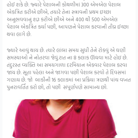
હોઈ શકે છે. જ્યારે પેશાબની કોથળીમાં 300 એમએલ પેશાબ
એકત્રિત કરીએ છીએ, તયારે તેના સ્ત્રાવની પ્રથમ ઇચ્છા
અનુભવવાનું શરૂ કરીએ છીએ અને 400 થી 500 એમએલ
પેશાબ એકત્રિત કર્યા પછી, આપણને પેશાબ કરવાની તીવ્ર ઈચ્છા
થવા લાગે છે.
જ્યારે આવું થાય છે. ત્યારે લાંબા સમય સુધી તેને રોકવું એ ઘણી
સમસ્યાઓ ને નોતરવા જેવું.રાત ના 8 કલાક ઊંઘવા માટે હોઇ છે.
તંદુરસ્ત વ્યક્તિ આ સમયગાળા દરમિયાન એકવાર પેશાબ કરવા
જાય છે. સૂતા પહેલા અને જાગવા પછી પેશાબ કરવો તે દિવસમાં
ગણાય છે. જો બાકીની 16 કલાકમાં આ પ્રક્રિયા ત્રણથી પાંચ વખત
પુનરાવર્તિત કરો છો, તો પછી સંપૂર્ણપણે સામાન્ય છો.