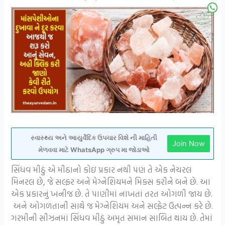
સ્વાસ્થ્ય અને આયુર્વેદિક ઉપચાર વિશે ની માહિતી
Join Now
મેળવવા માટે WhatsApp ગ્રુપ મા જોડાઓ
સિંધવ મીઠું એ મીઠાનો કોઇ પ્રકાર નથી પણ તે એક નેચરલ
મિનરલ છે, જે સલ્ફર અને મેગ્નેશિયમને મિક્સ કરીને બને છે. આ
એક પ્રકારનું ખનીજ છે. તે પાણીમાં નાખતાં તરત ઓગળી જાય છે.
અને ઓગળતાની સાથે જ મેગ્નેશિયમ અને સલ્ફેટ ઉત્પન્ન કરે છે.
ગરમીની સીઝનમાં સિંધવ મીઠું અમૃત સમાન સાબિત થાય છે. તેમાં