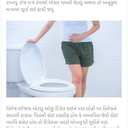
રાખવું. રોજ રાત્રે તેમાંથી એકાદ ચમચી જેટલું અથવા તો અનુકૂળ
માત્રામાં ચૂર્ણ લઈ ફાકી જવું.
હિમેજ ભીંજાય એટલું ઓછું દિવેલ લઈને પણ લોઢી પર હિમેજને
સાંતળી શકાય. પિત્તની કોઈ તકલીફ હોય કે અમ્લપિત્ત જેવો કોઈ
વ્યાધિ થયેલ હોય તો દિવેલના બદલે ચોખ્ખું ઘી મૂકીને પણ