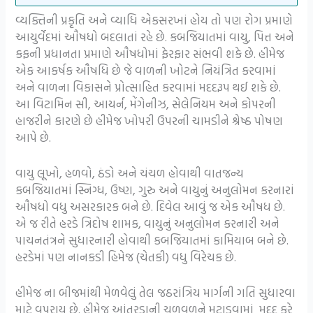
વ્યક્તિની પ્રકૃતિ અને વ્યાધિ એકસરખાં હોય તો પણ રોગ પ્રમાણે
આયુર્વેદમાં ઔષધો બદલાતાં રહે છે. કબજિયાતમાં વાયુ, પિત્ત અને
કફની પ્રધાનતા પ્રમાણે ઔષધોમાં ફેરફાર સંભવી શકે છે. હીમેજ
એક આકર્ષક ઔષધિ છે જે વાળની ​​ખોટને નિયંત્રિત કરવામાં
અને વાળના વિકાસને પ્રોત્સાહિત કરવામાં મદદરૂપ થઈ શકે છે.
આ વિટામિન સી, આયર્ન, મેંગેનીઝ, સેલેનિયમ અને કોપરની
હાજરીને કારણે છે હીમેજ ખોપરી ઉપરની ચામડીને શ્રેષ્ઠ પોષણ
આપે છે.
વાયુ લૂખો, હળવો, ઠંડો અને ચંચળ હોવાથી વાતજન્ય
કબજિયાતમાં સ્નિગ્ધ, ઉષ્ણ, ગુરુ અને વાયુનું અનુલોમન કરનારાં
ઔષધો વધુ અસરકારક બને છે. દિવેલ આવું જ એક ઔષધ છે.
એ જ રીતે હરડે ત્રિદોષ શામક, વાયુનું અનુલોમન કરનારી અને
પાચનતંત્રને સુધારનારી હોવાથી કબજિયાતમાં કામિયાબ બને છે.
હરડેમાં પણ નાનકડી હિમેજ (ચેતકી) વધુ વિરેચક છે.
હીમેજ ના બીજમાંથી મેળવેલું તેલ જઠરાંત્રિય માર્ગની ગતિ સુધારવા
માટે વપરાય છે. હીમેજ આંતરડાની ચળવળને મટાડવામાં મદદ કરે