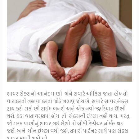
શાવર સેક્સનો આનંદ માણો બંને સવારે ઓફિસ જાતા હોય તો
વારાફરતી નહાવા કરતાં જોડે નહાવું જોયએ. સવારે સાવર સેક્સ
ટ્રાય કરી શકો છો ટાઈમ બનશે અને એક નવી જરૂરિયાત ઊભી
થશે. ઠંડા વાતાવરણમાં હોય તો સેક્સની ઈચ્છા નહીં થાય. પરંતુ
જો ગરમ પાણીનું શાવર લઈ લેશો તો બોડી ટેમ્પ્રેચર નોર્મલ થઇ
જશે. અને યૌન ઈચ્છા વધી જશે. તમારી પાર્ટનર સાથે પણ સેક્સ
શાવર માણી શકો છો.