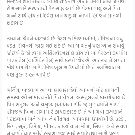
હિમેજને શેકી શકાય. આ ર્ણ રોજ રાત્રે એકાદ ચમચી ફાકી જવાથી
રોજ સવારે સરળતાથી પેટ સાફ આવે છે. પેટમાં વાયુ અને પિત્ત
બન્નેે સાથે હોય તો દિવેલ અને થોડું ઘી નાખી હિમેજને સાંતળી
શકાય છે.
ત્વચાના ચેપને અટકાવે છે. કેટલાક કિસ્સાઓમાં, હીમેજ ના વધુ
પડતા સેવનથી ઝાડા થઈ શકે છે. આ બાબતનું પણ ધ્યાન રાખવું
જોઈએ કે જો ત્વચા અતિસંવેદનશીલ હોય તો આ પેસ્ટનો ઉપયોગ
વાહક તેલ (નાળિયેર તેલ) સાથે કરવો જોઈએ. આંતરડા ને લગતા
કોઈ પણ રોગ માટે હીમેજ ખૂબ જ ઉપયોગી છે. તે કબજિયાત માં
પણ તુરત રાહત આપે છે.
બર્નિંગ, ખંજવાળ અથવા લાલાશ જેવી આંખની મોટાભાગની
સમસ્યાઓ સામાન્ય રીતે પિત્ત દોષના અસંતુલનને કારણે થાય છે.
પિત્ત સંતુલન અને ચક્ષુષ્ય (આંખના ટોનિક) ગુણધર્મોને કારણે
હીમેજ આંખના રોગો માટે ફાયદાકારક છે. તે આ બધા લક્ષણોને
ઘટાડવામાં અને આંખ ને શીતળતા આપવામાં ઉપયોગી છે. હરડે ,
હિંગ , સૂંઠ , હિમેજ , પીપર , કાકચીયાના મીંજ , સિંધવ અને સંચળ
નું ચૂર્ણ તૈયાર કરીને હૂંફાળા જળ સાથે સવારે તથા સાંજે ગ્રહણ