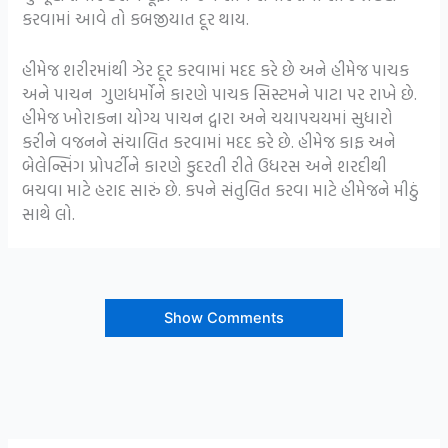
કરવામાં આવે તો કબજીયાત દૂર થાય.
હીમેજ શરીરમાંથી ઝેર દૂર કરવામાં મદદ કરે છે અને હીમેજ પાચક
અને પાચન ગુણધર્મોને કારણે પાચક સિસ્ટમને પાટા પર રાખે છે.
હીમેજ ખોરાકના યોગ્ય પાચન દ્વારા અને ચયાપચયમાં સુધારો
કરીને વજનને સંચાલિત કરવામાં મદદ કરે છે. હીમેજ કાફ અને
બેલેન્સિંગ પ્રોપર્ટીને કારણે કુદરતી રીતે ઉધરસ અને શરદીથી
બચવા માટે હરાદ સારું છે. કપને સંતુલિત કરવા માટે હીમેજને મીઠું
સાથે લો.
Show Comments