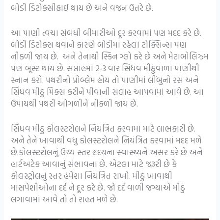
બોડી ડિટોક્સીફાઈ થાય છે અને વજન ઉતરે છે.
આ પાણી ત્વચા સંબંધી બીમારીઓ દૂર કરવામાં પણ મદદ કરે છે.
બોડી ડિટોક્સ થવાને કારણે બોડીમાં રહેલાં ટોક્સિન્સ પણ
નીકળી જાય છે. અને તેનાથી સ્કિન ગ્લો કરે છે અને મેટાબોલિઝ્મ
પણ બૂસ્ટ થાય છે. સપ્તાહમાં 2-3 વાર સિંધવ મીઠુંવાળા પાણીથી
સ્નાન કરો. પથરીનો પ્રોબ્લેમ હોય તો પાણીમાં લીંબુનો રસ અને
સિંધવ મીઠું મિક્સ કરીને પીવાની સલાહ આપવામાં આવે છે. આ
ઉપાયથી પથરી ઓગળીને નીકળી જાય છે.
સિંધવ મીઠુ કોલસ્ટરોલને નિયંત્રિત કરવામાં માટે લાભકારી છે.
અને તેને ખાવાથી વધુ કોલસ્ટરોલને નિયંત્રિત કરવામાં મદદ મળે
છે.કોલસ્ટરોલનું ઉચ્ચ સ્તર હૃદયના સ્વાસ્થ્યને અસર કરે છે અને
હાર્ટઅટેક આવાનું સંભાવના છે. એટલા માટે જરૂરી છે કે
કોલસ્ટ્રોલનું સ્તર હંમેશા નિયંત્રિત રાખો. મીઠું ખાવાથી
માંસપેશીઓના દર્દ ને દૂર કરે છે. જો દર્દ વાળી જગ્યાએ મીઠું
લગાવામાં આવે તો તો રાહત મળે છે.