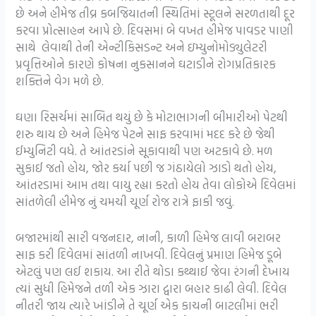
છે અને હીમેજ તીવ્ર કબજિયાતની સ્થિતિમાં સ્ટૂલને સરળતાથી દૂર
કરવા પ્રોત્સાહન આપે છે. દિવસમાં બે વખત હીમેજ પાવડર પાણી
સાથે લેવાથી તેની એન્ટીકિસડન્ટ અને ઇમ્યુનોમોડ્યુલેટરી
પ્રવૃત્તિઓને કારણે કોષના નુકસાનને ઘટાડીને રોગપ્રતિકારક
શક્તિને વેગ મળે છે.
ઘણા રિસર્ચમાં સાબિત થયું છે કે મોટાભાગની બીમારીઓ પેટથી
શરુ થાય છે અને હિમેજ પેટને સાફ કરવામાં મદદ કરે છે જેથી
ઈમ્યુનિટી વધે. તે આંતરડાંને સૂકાવાથી પણ અટકાવે છે. મળ
સુકાઈ જતો હોય, જોર કર્યા પછી જ ગંઠાયેલો ઝાડો થતો હોય,
આંતરડામાં આમ તથા વાયુ રહ્યા કરતો હોય તેવા લોકોએ દિવેલમાં
સાંતળેલી હીમેજ નું ચમચી ચૂર્ણ રોજ રાત્રે ફાકી જવું.
બજારમાંથી સારી વજનદાર, નાની, કાળી હિમેજ લાવી બરાબર
સાફ કરી દિવેલમાં સાંતળી નાખવી. દિવેલનું પ્રમાણ હિમેજ ડૂબે
એટલું પણ લઈ શકાય. આ રીતે થોડા કથ્થાઈ જેવા રંગની દેખાય
ત્યાં સુધી હિમેજને તળી એક ઝારા દ્વારા બહાર કાઢી લેવી. દિવેલ
નીતરી જાય ત્યારે ખાંડીને તે ચૂર્ણ એક કાચની બાટલીમાં ભરી