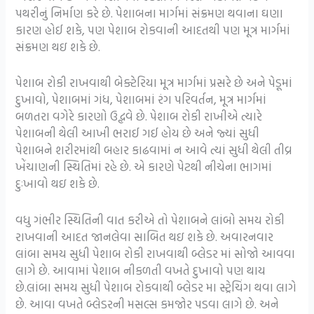
પથરીનું નિર્માણ કરે છે. પેશાબના માર્ગમાં સંક્રમણ થવાના ઘણા
કારણ હોઈ શકે, પણ પેશાબ રોકવાની આદતથી પણ મૂત્ર માર્ગમાં
સંક્રમણ થઇ શકે છે.
પેશાબ રોકી રાખવાથી બેક્ટેરિયા મૂત્ર માર્ગમાં પ્રસરે છે અને પેડૂમાં
દુખાવો, પેશાબમાં ગંધ, પેશાબમાં રંગ પરિવર્તન, મૂત્ર માર્ગમાં
બળતરા વગેરે કારણો ઉદ્ભવે છે. પેશાબ રોકી રાખીએ ત્યારે
પેશાબની થેલી આખી ભરાઈ ગઈ હોય છે અને જ્યાં સુધી
પેશાબને શરીરમાંથી બહાર કાઢવામાં ન આવે ત્યાં સુધી થેલી તીવ્ર
ખેંચાણની સ્થિતિમાં રહે છે. એ કારણે પેટથી નીચેના ભાગમાં
દુઃખાવો થઇ શકે છે.
વધુ ગંભીર સ્થિતિની વાત કરીએ તો પેશાબને લાંબો સમય રોકી
રાખવાની આદત જાનલેવા સાબિત થઇ શકે છે. અવારનવાર
લાંબા સમય સુધી પેશાબ રોકી રાખવાથી બ્લેડર માં સોજો આવવા
લાગે છે. આવામાં પેશાબ નીકળતી વખતે દુખાવો પણ થાય
છે.લાંબા સમય સુધી પેશાબ રોકવાથી બ્લેડર મા સ્ટ્રેચિંગ થવા લાગે
છે. આવા વખતે બ્લેડરની મસલ્સ કમજોર પડવા લાગે છે. અને