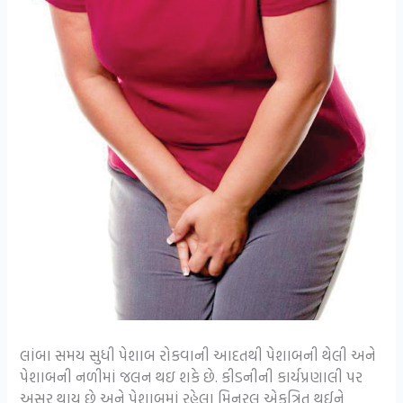
લાંબા સમય સુધી પેશાબ રોકવાની આદતથી પેશાબની થેલી અને
પેશાબની નળીમાં જલન થઇ શકે છે. કીડનીની કાર્યપ્રણાલી પર
અસર થાય છે અને પેશાબમાં રહેલા મિનરલ એકત્રિત થઈને