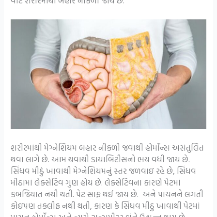
વાટે શરીરમાંથી બહાર નીકળી જાય છે.
શરીરમાંથી મેગ્નેશિયમ બહાર નીકળી જવાથી હોર્મોન્સ અસંતુલિત
થવા લાગે છે. આમ થવાથી ડાયાબિટીસનો ભય વધી જાય છે.
સિંધવ મીઠું ખાવાથી મેગ્નેશિયમનું સ્તર જળવાઇ રહે છે, સિંધવ
મીઠામાં લેક્સેટિવ ગુણ હોય છે. લેક્સેટિવના કારણે પેટમાં
કબજિયાત નથી થતી. પેટ સાફ થઈ જાય છે. અને પાચનને લગતી
કોઇપણ તકલીફ નથી થતી, કારણ કે સિંધવ મીઠુ ખાવાથી પેટમાં