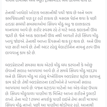
પાચન હોર્મોન્સ અને ન્યૂરો ટ્રાન્સમીટર બંને ઉત્પન્ન થાય છે.
તેનાથી ખાધેલો ખોરાક આસાનીથી પચી જાય છે અને આમ
કબજિયાતથી પણ દૂર રહી શકાય છે. મસલ્સ પેઈન થવા કે પછી
હાડકાં સંબંધી સમસ્યાઓમાં સિંધવ મીઠું બહુ જ લાભકારક
માનવામાં આવે છે. શરીર સ્વસ્થ રહે તે માટે આઠ કલાકની ઊંઘ
જરૂરી છે. જેને આઠ કલાકની ઊંઘ નથી આવતી તેણે સિંધવ મીઠુ
ખાવું જોઇએ. તેનાથી આખા દિવસનો થાક દૂર થાય છે. અને ઊંઘ
પણ સારી આવે છે. તેની અંદર રહેલું મેલાટોનિન નામનું તત્ત્વ ઊંઘ
લાવવાનું કામ કરે છે.
બ્લડપ્રેશરની સમસ્યા થાય એટલે મીઠું બંધ કરવાની કે ઓછું
લેવાની સલાહ આપવામાં આવે છે. તે સમયે સિંધવ મીઠુ મદદરૂપ
બને છે. સિંધવ મીઠુ માં રહેલું મેગ્નેશિયમ બ્લડપ્રેશર કંટ્રોલ કરવાનું
કામ કરે છે. તેથી બ્લડપ્રેશરના દરદીઓને તે ખાવાની સલાહ
આપવામાં આવે છે. વજન ઘટાડવા માટેનો આ એક બેસ્ટ ઉપાય
છે. સિંધવ મીઠુંવાળા પાણીમાં 15 મિનિટ આખા શરીરને ડુબાડી
રાખો. તેના માટે 1 ટબમાં નવશેકું પાણી લઈને તેમાં સારી માત્રામાં
સિંધવ મીઠું નાંખો. પછી આ પાણીમાં થોડીવાર રહો. આનાથી