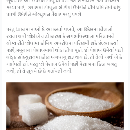
સૂચવે છે. આ ઉપરાંત શેમ્પૂ થી પણ કરી શકાય છે . આ પરીક્ષણ
કરવા માટે, ગ્લાસમાં શેમ્પૂના બે ટીપાં ઉમેરીને ધીમે ધીમે તેમાં થોડું
પાણી ઉમેરીને સોલ્યુશન તૈયાર કરવું પડશે.
પરંતુ ધ્યાનમાં રાખો કે આ કરતી વખતે, આ ઉકેલમાં ફીણની
રચના થવી જોઈએ નહીં કારણ કે સગર્ભાવસ્થાના પરિણામને
યોગ્ય રીતે જોવામાં ફોમિંગ અવરોધમાં પરિણમી શકે છે.આ કર્યા
પછી,નમૂનાના પેશાબમાંથી થોડા ટીપાં મૂકો. જો પેશાબ ઉમેર્યા પછી
થોડુંક સોલ્યુશનમાં ફીણ બનવાનું શરૂ થાય છે, તો તેનો અર્થ એ કે
ગર્ભવતી છો. પરંતુ જો પેશાબ ઉમેર્યા પછી પેશાબમાં ફિણ બનતું
નથી, તો તે સૂચવે છે કે ગર્ભવતી નથી.