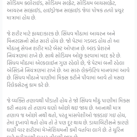
સોડિયમ ક્લોરાઈડ, સોડિયમ સલ્ફેટ, સોડિયમ બાયસલ્ફેટ,
આયરન સલ્ફાઈડ, હાઈડ્રોજન સલ્ફાઈડ જેવાં પોષક તત્વો પ્રચુર
માત્રામાં હોય છે.
જે શરીર માટે ફાયદાકારક છે. સિંધવ મીઠામાં આયરન અને
મિનરલ્સનો સ્રોત સારો હોય છે. જો પેટમાં ગડબડ હોય તો આ
મીઠાનું સેવન શરીર માટે બેસ્ટ ઓપ્શન છે. બ્લડ પ્રેશરને
નિયંત્રણમાં રાખે છે. સાથે સોડિયમ ઓછું કરવામાં મદદ કરે છે.
સિંધવ મીઠામાં એલ્કલાઈન ગુણ રહેલો છે, જે પેટમાં બની રહેલા
એસિડને નિયંત્રણમાં રાખે છે. આ સારું લેક્ઝેટિવ માનવામાં આવે
છે. સિંધવ મીઠાને પાણીમાં મિક્સ કરીને પીવામાં આવે તો મસલ
રિલેક્સેટનું કામ કરે છે.
જે વ્યક્તિ તણાવથી પીડાતી હોય તે જો સિંધવ મીઠું પાણીમાં મિક્સ
કરી નહાય તો તણાવ ઘણો ઓછો થઇ જાય છે. આનાથી માત્ર
તણાવ જ ઓછો નથી થતો, પરંતુ માંસપેશીઓ જકડાઇ ગઇ હોય,
તેમાં દુખાવો થતો હોય તો તે પણ દૂર થાય છે. ડાયાબિટીસને કારણે
ઘણી વાર શરીરમાં મેગ્નેશિયમની કમી વર્તાવા લાગે છે. તે યુરિન