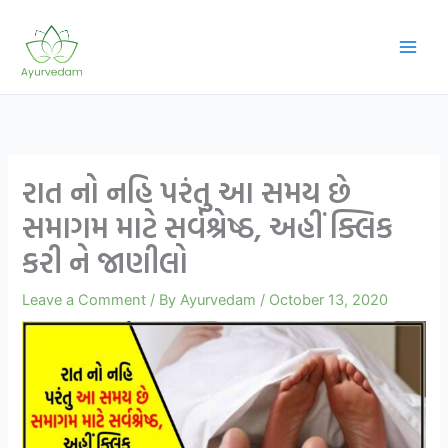
Skip
to
content
રાત નો નહિ પરંતુ આ સમય છે
સમાગમ માટે સર્વશ્રેષ્ઠ, અહીં ક્લિક
કરી ને જાણીલો
Leave a Comment
/ By
Ayurvedam
/
October 13, 2020