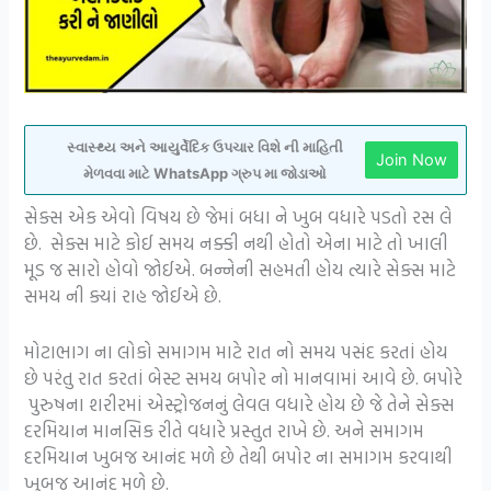
સ્વાસ્થ્ય અને આયુર્વેદિક ઉપચાર વિશે ની માહિતી
Join Now
મેળવવા માટે WhatsApp ગ્રુપ મા જોડાઓ
સેક્સ એક એવો વિષય છે જેમાં બધા ને ખુબ વધારે પડતો રસ લે
છે. સેક્સ માટે કોઈ સમય નક્કી નથી હોતો એના માટે તો ખાલી
મૂડ જ સારો હોવો જોઈએ. બન્નેની સહમતી હોય ત્યારે સેક્સ માટે
સમય ની ક્યાં રાહ જોઈએ છે.
મોટાભાગ ના લોકો સમાગમ માટે રાત નો સમય પસંદ કરતાં હોય
છે પરંતુ રાત કરતાં બેસ્ટ સમય બપોર નો માનવામાં આવે છે. બપોરે
પુરુષના શરીરમાં એસ્ટ્રોજનનું લેવલ વધારે હોય છે જે તેને સેક્સ
દરમિયાન માનસિક રીતે વધારે પ્રસ્તુત રાખે છે. અને સમાગમ
દરમિયાન ખુબજ આનંદ મળે છે તેથી બપોર ના સમાગમ કરવાથી
ખુબજ આનંદ મળે છે.