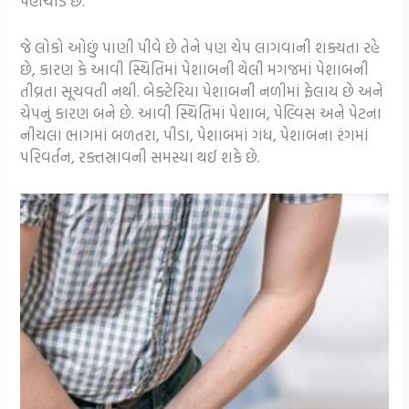
પહોંચાડે છે.
જે લોકો ઓછું પાણી પીવે છે તેને પણ ચેપ લાગવાની શક્યતા રહે
છે, કારણ કે આવી સ્થિતિમાં પેશાબની થેલી મગજમાં પેશાબની
તીવ્રતા સૂચવતી નથી. બેક્ટેરિયા પેશાબની નળીમાં ફેલાય છે અને
ચેપનું કારણ બને છે. આવી સ્થિતિમાં પેશાબ, પેલ્વિસ અને પેટના
નીચલા ભાગમાં બળતરા, પીડા, પેશાબમાં ગંધ, પેશાબના રંગમાં
પરિવર્તન, રક્તસ્રાવની સમસ્યા થઈ શકે છે.