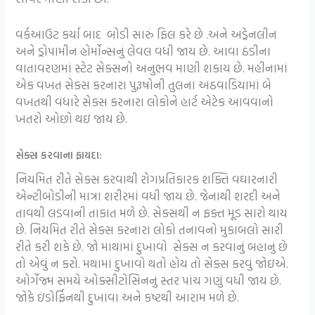
વર્કઆઉટ કર્યા બાદ બોડી સારું ફિલ કરે છે .અને અડ્રેનલીન
અને ડ્રોપામીન હોર્મોન્સનું લેવલ વધી જાય છે. આવા ઠંડીના
વાતાવરણમાં સ્ટેટ સેક્સનો અનુભવ માણી શકાય છે. મહીનામાં
એક વખત સેક્સ કરનારા પુરૂષોની તુલના અઠવાડિયામાં બે
વખતથી વધારે સેક્સ કરનારા લોકોને હાર્ટ એટેક આવવાનો
ખતરો ઓછો થઇ જાય છે.
સેક્સ કરવાના ફાયદા:
નિયમિત રીતે સેક્સ કરવાથી રોગપ્રતિકારક શક્તિ વઘારનારી
એન્ટીબોડીની માત્રા શરીરમાં વધી જાય છે. જેનાથી શરદી અને
તાવથી લડવાની તાકાત મળે છે. સેક્સથી ન ફક્ત મૂડ સારો થાય
છે. નિયમિત રીતે સેક્સ કરનારા લોકો તનાવનો મુકાબલો સારી
રીતે કરી શકે છે. જો માથામાં દુખાવો સેક્સ ન કરવાનું બહાનું છે
તો એવું ન કરો. મથામાં દુખાવો થતો હોય તો સેક્સ કરવું જોઇએ.
ઓર્ગેજ્મ સમયે ઓક્સીટોસિનનું સ્તર પાંચ ગણું વધી જાય છે.
જોકે ઇંડોર્ફિનથી દુખાવા અને કષ્ટથી આરામ મળે છે.