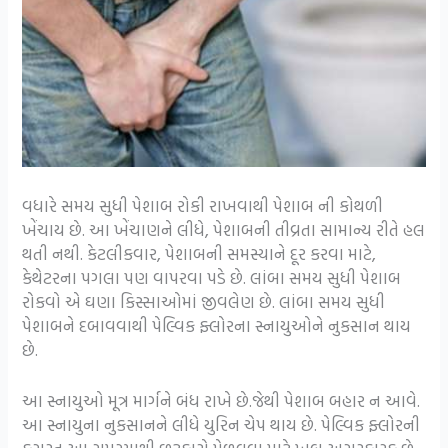
વધારે સમય સુધી પેશાબ રોકી રાખવાથી પેશાબ ની કોથળી
ખેંચાય છે. આ ખેંચાણને લીધે, પેશાબની તીવ્રતા સામાન્ય રીતે હલ
થતી નથી. કેટલીકવાર, પેશાબની સમસ્યાને દૂર કરવા માટે,
કેથેટરના પગલા પણ વાપરવા પડે છે. લાંબા સમય સુધી પેશાબ
રોકવો એ ઘણા કિસ્સાઓમાં જીવલેણ છે. લાંબા સમય સુધી
પેશાબને દબાવવાથી પેલ્વિક ફ્લોરના સ્નાયુઓને નુકસાન થાય
છે.
આ સ્નાયુઓ મૂત્ર માર્ગને બંધ રાખે છે.જેથી પેશાબ બહાર ન આવે.
આ સ્નાયુના નુકસાનને લીધે યુરિન ચેપ થાય છે. પેલ્વિક ફ્લોરની