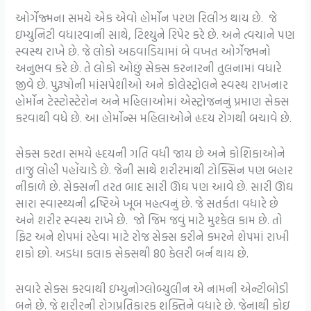
ઓર્ગેજ્મના સમયે એક એવો હોર્મોન પરણ રિલીઝ થાય છે. જે
ઇમ્યુનિટી વધારવાની સાથે, ટિશ્યુને રિપેર કરે છે. અને ત્વચાને પણ
સ્વસ્થ રાખે છે. જે લોકો અઠવાડિયામાં બે વખત ઓર્ગેજ્મનો
અનુભવ કરે છે. તે લોકો ઓછું સેક્સ કરનારની તુલનામાં વધારે
જીવે છે. પુરૂષોની માંસપેશીઓ અને કોલેસ્ટ્રોલને સ્વસ્થ રાખનાર
હોર્મોન ટેસ્ટોસ્ટેરોન અને મહિલાઓમાં એસ્ટ્રોજનનું પ્રમાણ સેક્સ
કરવાથી વધે છે. આ હોર્મોન્સ મહિલાઓને હૃદય રોગથી બચાવે છે.
સેક્સ કરતા સમયે હૃદયની ગતિ વધી જાય છે અને કોશિકાઓને
તાજુ લોહી પહોંચાડે છે. જેની સાથે શરીરમાંથી ટોક્સિન પણ બહાર
નીકાળે છે. સેક્સની તરત બાદ સારી ઊંઘ પણ આવે છે. સારી ઊંઘ
સારા સ્વાસ્થ્યની દ્રષ્ટિએ ખૂબ મહત્વનું છે. જે સતર્કતા વધારે છે
અને શરીર સ્વસ્થ રાખે છે. જો જિમ જવું માટે મુશ્કેલ કામ છે. તો
ફિટ અને શેપમાં રહેવા માટે રોજ સેક્સ કરીને કમરને શેપમાં રાખી
શકો છો. અડધા કલાક સેક્સથી 80 કેલરી બર્ન થાય છે.
સવારે સેક્સ કરવાથી ઇમ્યુનોગ્લોબ્યુલીન એ નામની એન્ટીબોડી
બને છે. જે શરીરની રોગપ્રતિકારક શક્તિને વધારે છે. જેનાથી કોઇ