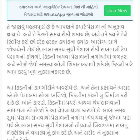
સ્વાસ્થ્ય અને આયુર્વેદિક ઉપચાર વિશે ની માહિતી
Join Now
મેળવવા માટે WhatsApp ગ્રુપ મા જોડાઓ
તે જાણવું મહત્વપૂર્ણ છે કે આપણને ક્યારે પેશાબ નો અનુભવ
થાય છે. અને તે કેટલો સમય રોકી શકાય છે. અને તમે ક્યારે તેને
રિલીઝ કરો છો.દરેક હરકત ક્યાંકના ક્યાંક આરોગ્ય સાથે
જોડાયેલી હોઈ છે. લાંબા સમય સુધી પેશાબ રોકી રાખવાની ટેવ
પેશાબની કોથળી, કિડની અથવા પેશાબની નળીઓમાં બળતરા
અને સોજો જેવી સમસ્યાઓનો શિકાર બનાવી શકે છે. કિડની માટે
આમ કરવું ખૂબ નુકસાનકારક છે.
આ કિડનીની કામગીરીને અવરોધે છે. અને તેના પ્રભાવને અસર
કરે છે. પેશાબમાં રહેલા ખનિજો, કિડનીમા પથરી નું નિર્માણ કરી
શકે છે. આને કારણે, કિડનીમાં પથરી અથવા ચેપ લાગવાની
સંભાવના રહે છે.જો કે આ ચેપના ઘણા કારણો છે. લાંબા સમય
સુધી પેશાબ રાખવાથી પેશાબની નળી માં ચેપ થવાનું જોખમ પણ
વધે છે. લાંબા સમય સુધી પેશાબની તીવ્રતાને નિયંત્રણમાં રાખવું
બેક્ટેરિયાને વધારવાનું કામ કરે છે. અને શરીર ને નુકશાન