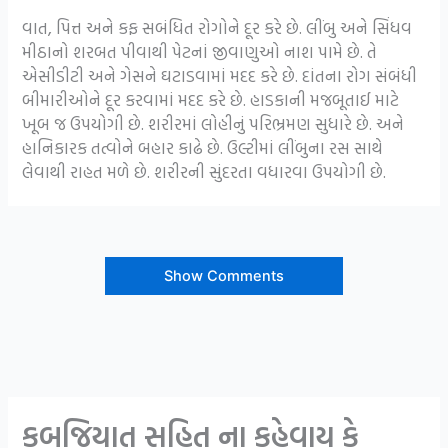
વાત, પિત્ત અને કફ સબંધિત રોગોને દૂર કરે છે. લીંબુ અને સિંધવ
મીઠાનો શરબત પીવાથી પેટનાં જીવાણુઓ નાશ પામે છે. તે
એસીડીટી અને ગેસને ઘટાડવામાં મદદ કરે છે. દાંતના રોગ સંબંધી
બીમારીઓને દૂર કરવામાં મદદ કરે છે. હાડકાની મજબૂતાઈ માટે
ખૂબ જ ઉપયોગી છે. શરીરમાં લોહીનું પરિભ્રમણ સુધારે છે. અને
હાનિકારક તત્વોને બહાર કાઢે છે. ઉલ્ટીમાં લીંબુના રસ સાથે
લેવાથી રાહત મળે છે. શરીરની સુંદરતા વધારવા ઉપયોગી છે.
Show Comments
કબજિયાત સહિત ના કહેવાય કે