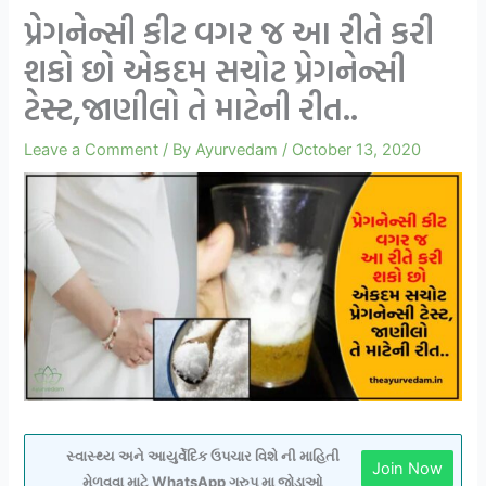
પ્રેગનેન્સી કીટ વગર જ આ રીતે કરી
શકો છો એકદમ સચોટ પ્રેગનેન્સી
ટેસ્ટ,જાણીલો તે માટેની રીત..
Leave a Comment
/ By
Ayurvedam
/
October 13, 2020
સ્વાસ્થ્ય અને આયુર્વેદિક ઉપચાર વિશે ની માહિતી
Join Now
મેળવવા માટે WhatsApp ગ્રુપ મા જોડાઓ