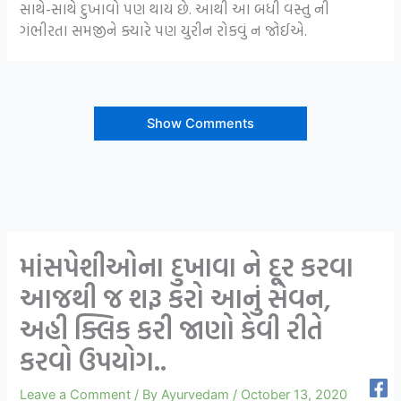
સાથે-સાથે દુખાવો પણ થાય છે. આથી આ બધી વસ્તુ ની
ગંભીરતા સમજીને ક્યારે પણ યુરીન રોકવું ન જોઈએ.
Show Comments
માંસપેશીઓના દુખાવા ને દૂર કરવા
આજથી જ શરૂ કરો આનું સેવન,
અહી ક્લિક કરી જાણો કેવી રીતે
કરવો ઉપયોગ..
Leave a Comment
/ By
Ayurvedam
/
October 13, 2020