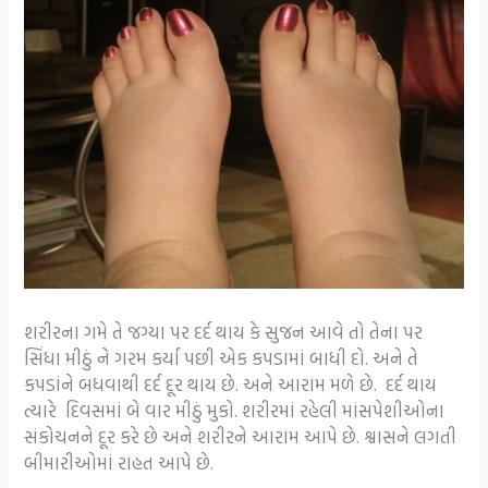
શરીરના ગમે તે જગ્યા પર દર્દ થાય કે સુજન આવે તો તેના પર
સિંધા મીઠું ને ગરમ કર્યા પછી એક કપડામાં બાધી દો. અને તે
કપડાંને બધવાથી દર્દ દૂર થાય છે. અને આરામ મળે છે. દર્દ થાય
ત્યારે દિવસમાં બે વાર મીઠું મુકો. શરીરમાં રહેલી માંસપેશીઓના
સંકોચનને દૂર કરે છે અને શરીરને આરામ આપે છે. શ્વાસને લગતી
બીમારીઓમાં રાહત આપે છે.