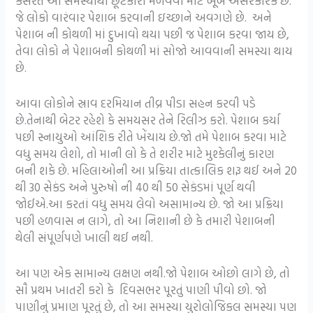
કસરત આ સમસ્યાથી છૂટકારો મેળવવા માટે ખૂબ અસરકારક છે.
જે લોકો વારંવાર પેશાબ કરવાની ઇચ્છાને અવગણે છે. અને
પેશાબ ની કોથળી માં દુખાવો થયા પછી જ પેશાબ કરવા જાય છે,
તેવા લોકો ને પેશાબની કોથળી માં સોજો આવવાની સમસ્યા થાય
છે.
આવા લોકોને સ્રાવ દરમિયાન તીવ્ર પીડા સહન કરવી પડે
છે.તેનાથી બેટર રહેશે કે સમયસર તેને રિલીઝ કરો. પેશાબ કર્યા
પછી સ્નાયુઓ આંશિક રીતે ખેંચાય છે.જો તમે પેશાબ કરવા માટે
વધુ સમય લેશો, તો માની લો કે તે શરીર માટે મુશ્કેલીનું કારણ
બની શકે છે. મહિલાઓની આ પ્રક્રિયા તાત્કાલિક શરૂ થઈ અને 20
થી 30 સેકંડ અને પુરુષો ની 40 થી 50 સેકંડમાં પૂર્ણ થવી
જોઈએ.આ કરતાં વધુ સમય લેવો અસામાન્ય છે. જો આ પ્રક્રિયા
પછી હળવાસ ન લાગે, તો આ નિશાની છે કે તમારી પેશાબની
થેલી સંપૂર્ણપણે ખાલી થઈ નથી.
આ પણ એક સામાન્ય લક્ષણ નથી.જો પેશાબ ઓછો લાગે છે, તો
સૌ પ્રથમ ખાતરી કરો કે દિવસભર પૂરતું પાણી પીવો છો. જો
પાણીનું પ્રમાણ પૂરતું છે, તો આ સમસ્યા યુરોલોજિકલ સમસ્યા પણ