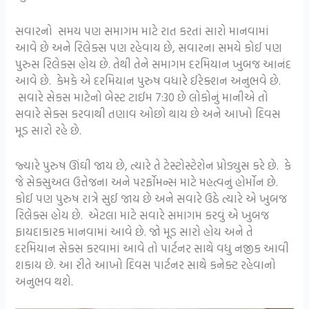
સવારનો સમય પણ સમાગમ માટે રાત કરતાં સારો માનવામાં
આવે છે અને રિલેક્સ પણ રહેવાય છે, સવારના સમયે કોઈ પણ
પુરુસ રિલેક્સ હોય છે. તેથી તેને સમાગમ દરમિયાન ખુબજ આનંદ
આવે છે. કેમકે એ દરમિયાન પુરુષ વધારે ઈરેક્શન અનુભવે છે.
સવારે સેકસ માટેનો બેસ્ટ ટાઈમ 7:30 છે લોકોનું માનીએ તો
સવારે સેક્સ કરવાથી તણાવ ઓછો થાય છે અને આખો દિવસ
મૂડ સારો રહે છે.
જ્યારે પુરુષ ઊંઘી જાય છે, ત્યારે તે ટેસ્ટોસ્ટેરોન પ્રોડ્યુસ કરે છે. કે
જે સેક્સુઅલ ઉત્તેજના અને પરર્ફોમન્સ માટે મહત્વનું હોર્મોન છે.
કોઈ પણ પુરુષ રાત્રે સુઈ જાય છે અને સવારે ઉઠે ત્યારે એ ખુબજ
રિલેક્સ હોય છે. એટલા માટે સવારે સમાગમ કરવું એ ખુબજ
ફાયદાકારક માનવામાં આવે છે. જો મૂડ સારો હોય અને તે
દરમિયાન સેક્સ કરવામાં આવે તો પાર્ટનર સાથે વધુ નજીક આવી
શકાય છે. આ રીતે આખો દિવસ પાર્ટનર સાથે કનેક્ટ રહેવાનો
અનુભવ થશે.