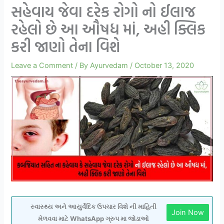
સહેવાય જેવા દરેક રોગો નો ઈલાજ
રહેલો છે આ ઔષધ માં, અહી ક્લિક
કરી જાણો તેના વિશે
Leave a Comment
/ By
Ayurvedam
/
October 13, 2020
સ્વાસ્થ્ય અને આયુર્વેદિક ઉપચાર વિશે ની માહિતી
Join Now
મેળવવા માટે WhatsApp ગ્રુપ મા જોડાઓ