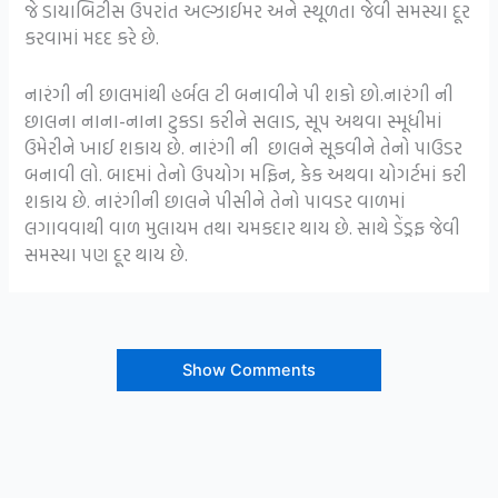
જે ડાયાબિટીસ ઉપરાંત અલ્ઝાઈમર અને સ્થૂળતા જેવી સમસ્યા દૂર
કરવામાં મદદ કરે છે.
નારંગી ની છાલમાંથી હર્બલ ટી બનાવીને પી શકો છો.નારંગી ની
છાલના નાના-નાના ટુકડા કરીને સલાડ, સૂપ અથવા સ્મૂધીમાં
ઉમેરીને ખાઈ શકાય છે. નારંગી ની છાલને સૂકવીને તેનો પાઉડર
બનાવી લો. બાદમાં તેનો ઉપયોગ મફિન, કેક અથવા યોગર્ટમાં કરી
શકાય છે. નારંગીની છાલને પીસીને તેનો પાવડર વાળમાં
લગાવવાથી વાળ મુલાયમ તથા ચમકદાર થાય છે. સાથે ડેંડ્રફ જેવી
સમસ્યા પણ દૂર થાય છે.
Show Comments