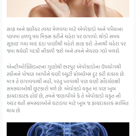
સાફ અને ક્લીયર ત્વચા મેળવવા માટે એવોકાડો અને પપૈયાના
પ્લપમાં હળવુ મધ મિક્સ કરીને ચહેરા પર લગાવો. થોડો સમય
સુકાઇ ગયા બાદ ઠંડા પાણીથી ચહેરો સાફ કરો. તેનાથી ચહેરા પર
જમા થયેલી ગંદકી નીકળી જશે અને તમને નેચરલ ગ્લો મળશે.
એન્ટીઓક્સિડન્ટના ગુણોથી ભરપુર એવોકાડોના ઉપયોગથી
સ્કીનને પોષણ આપીને ઘણી બ્યુટી પ્રોબલેમ્સ દુર કરી શકાય છે.
માત્ર તે લગાવવાથી નહી, પરંતુ ખાવાથી પણ ઘણી સૌંદર્યલક્ષી
સમસ્યાઓથી છુટકારો મળે છે. એવોકડો યકૃત માં પણ ખુબ
ફાયદાકારક હોઈ છે, તમને જણાવીએ કે તે એવોકાડો યકૃત ની
અંદર થતી સમસ્યાઓને ઘટાડવા માટે ખૂબ જ ફાયદાકારક સાબિત
થાય છે.