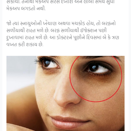
સંકોચો. તેનાથી મેકઅપ સરસ દેખાશે અને લાંબા સમય સુધી
મેકઅપ બગડતો નથી.
જો ત્યાં સ્નાયુઓની ખેંચાણ અથવા મચકોડ હોય, તો બરફનો
સળીયાથી રાહત મળે છે. બરફ સળીયાથી ઈંજેક્શન પછી
દુખાવામાં રાહત મળે છે. આ ડોક્ટરને પૂછીને દિવસમાં બે કે ત્રણ
વખત કરી શકાય છે.