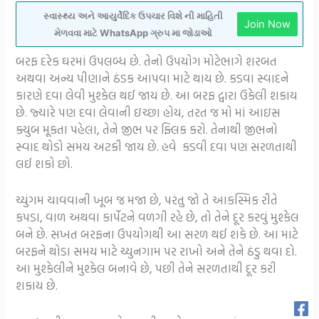
સ્વાસ્થ્ય અને આયુર્વેદિક ઉપચાર વિશે ની માહિતી
Join Now
મેળવવા માટે WhatsApp ગ્રુપ મા જોડાઓ
બરફ દરેક ઘરમાં ઉપલબ્ધ છે. તેનો ઉપયોગ મોટેભાગે શરબત
અથવા અન્ય પીણાને ઠંડક આપવા માટે થાય છે. કડવા સ્વાદને
કારણે દવા લેવી મુશ્કેલ થઈ જાય છે. આ બરફ દ્વારા ઉકેલી શકાય
છે. જ્યારે પણ દવા લેવાની ઇચ્છા હોય, તરત જ મો માં આઇસ
ક્યુબ મૂકતા પહેલા, તેને જીભ પર ફ્લિક કરો. તેનાથી જીભનો
સ્વાદ થોડો સમય અટકી જાય છે. હવે કડવી દવા પણ સરળતાથી
લઈ શકો છો.
ચ્યુંગમ ચાવવાની ખૂબ જ મજા છે, પરંતુ જો તે આકસ્મિક રીતે
કપડા, વાળ અથવા કાર્પેટને વળગી રહે છે, તો તેને દૂર કરવું મુશ્કેલ
બને છે. સખત બરફના ઉપયોગથી આ સરળ થઈ શકે છે. આ માટે
બરફને થોડા સમય માટે ચ્યુનગામ પર રાખો અને તેને ઠંડુ થવા દો.
આ મુશ્કેલીને મુશ્કેલ બનાવે છે, પછી તેને સરળતાથી દૂર કરી
શકાય છે.