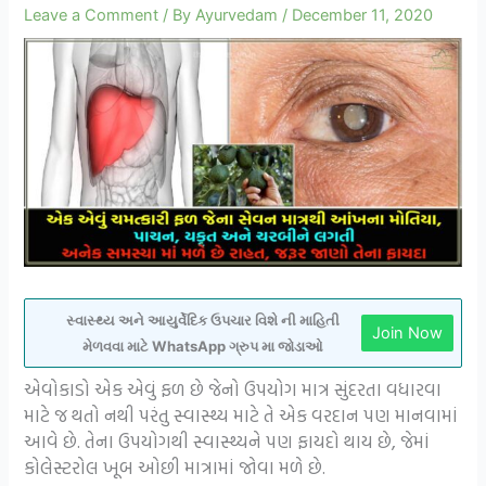
Leave a Comment
/ By
Ayurvedam
/
December 11, 2020
સ્વાસ્થ્ય અને આયુર્વેદિક ઉપચાર વિશે ની માહિતી
Join Now
મેળવવા માટે WhatsApp ગ્રુપ મા જોડાઓ
એવોકાડો એક એવું ફળ છે જેનો ઉપયોગ માત્ર સુંદરતા વધારવા
માટે જ થતો નથી પરંતુ સ્વાસ્થ્ય માટે તે એક વરદાન પણ માનવામાં
આવે છે. તેના ઉપયોગથી સ્વાસ્થ્યને પણ ફાયદો થાય છે, જેમાં
કોલેસ્ટરોલ ખૂબ ઓછી માત્રામાં જોવા મળે છે.