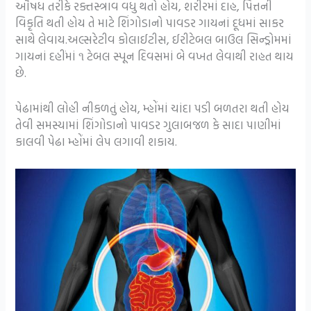
ઔષધ તરીકે રક્તસ્ત્રાવ વધુ થતો હોય, શરીરમાં દાહ, પિત્તની
વિકૃતિ થતી હોય તે માટે શિંગોડાનો પાવડર ગાયનાં દૂધમાં સાકર
સાથે લેવાય.અલ્સરેટીવ કોલાઈટીસ, ઈરીટેબલ બાઉલ સિન્ડ્રોમમાં
ગાયનાં દહીંમાં ૧ ટેબલ સ્પૂન દિવસમાં બે વખત લેવાથી રાહત થાય
છે.
પેઢામાંથી લોહી નીકળતું હોય, મ્હોંમાં ચાંદા પડી બળતરા થતી હોય
તેવી સમસ્યામાં શિંગોડાનો પાવડર ગુલાબજળ કે સાદા પાણીમાં
કાલવી પેઢા મ્હોંમાં લેપ લગાવી શકાય.