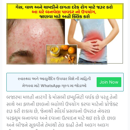
સ્વાસ્થ્ય અને આયુર્વેદિક ઉપચાર વિશે ની માહિતી
Join Now
મેળવવા માટે WhatsApp ગ્રુપ મા જોડાઓ
બજારમાં મળતી નારંગી કે મોસંબી ઇમ્યુનિટી વર્ધક છે પરંતુ તેની
સાથે આ ફળની છાલનો બહોળો ઉપયોગ કરવા માટેનો પ્રોજેક્ટ
શરૂ કરી શકાય છે, જેનાથી સૌંદર્ય પ્રસાધનો ઉપરાંત નેચરલ
પરફ્યુમ બનાવવા અને દવાના ઉત્પાદન માટે થઇ શકે છે. છાલ
અને બીજને સૂકવીને તેમાંથી તેલ કાઢી તેની અલગ અલગ