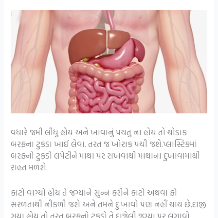
વધારે જમી લીધુ હોય અને ખાવાનું પચતુ ના હોય તો થોડાક
બરફના ટુકડા ખાઈ લેવા. તરત જ ખોરાક પચી જશે.પ્લાસ્ટિકમાં
બરફનો ટુકડો લપેટીને માથા પર રાખવાથી માથાના દુખાવામાંથી
રાહત મળશે.
કાંટો વાગ્યો હોય તે જગ્યાને સુન્ન કરીને કાંટો અથવા ફો
સરળતાથી નીકળી જશે અને તમને દુઃખાવો પણ નહીં થાય છે.દાજી
ગયા હોય તો તરત બરફનો ટુકડો તે દાજેલી જગ્યા પર લગાવો