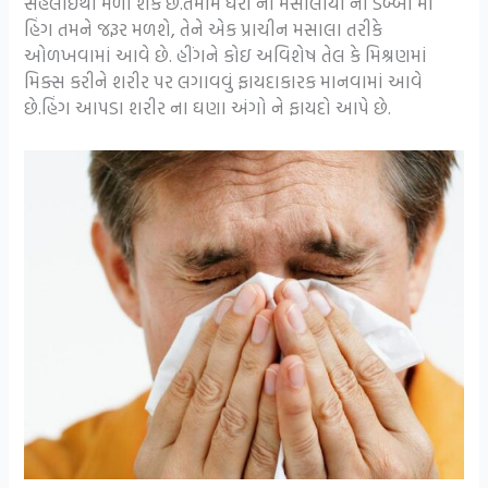
સહેલાઇથી મળી શકે છે.તમામ ઘરો ના મસાલીયા ના ડબ્બા માં
હિંગ તમને જરૂર મળશે, તેને એક પ્રાચીન મસાલા તરીકે
ઓળખવામાં આવે છે. હીંગને કોઇ અવિશેષ તેલ કે મિશ્રણમાં
મિક્સ કરીને શરીર પર લગાવવું ફાયદાકારક માનવામાં આવે
છે.હિંગ આપડા શરીર ના ઘણા અંગો ને ફાયદો આપે છે.