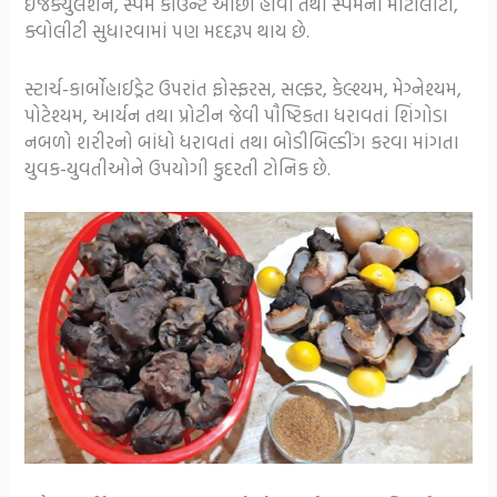
ઇજેક્યુલેશન, સ્પર્મ કાઉન્ટ ઓછા હોવા તથા સ્પર્મની મોટીલીટી,
ક્વોલીટી સુધારવામાં પણ મદદરૂપ થાય છે.
સ્ટાર્ચ-કાર્બોહાઈડ્રેટ ઉપરાંત ફોસ્ફરસ, સલ્ફર, કેલ્શ્યમ, મેગ્નેશ્યમ,
પોટેશ્યમ, આર્યન તથા પ્રોટીન જેવી પૌષ્ટિકતા ધરાવતાં શિંગોડા
નબળો શરીરનો બાંધો ધરાવતાં તથા બોડીબિલ્ડીંગ કરવા માંગતા
યુવક-યુવતીઓને ઉપયોગી કુદરતી ટોનિક છે.