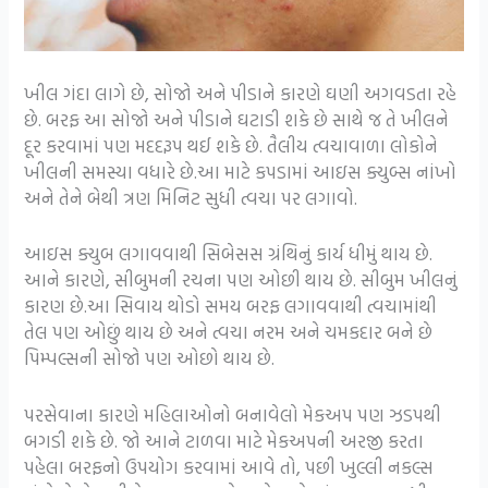
ખીલ ગંદા લાગે છે, સોજો અને પીડાને કારણે ઘણી અગવડતા રહે
છે. બરફ આ સોજો અને પીડાને ઘટાડી શકે છે સાથે જ તે ખીલને
દૂર કરવામાં પણ મદદરૂપ થઈ શકે છે. તૈલીય ત્વચાવાળા લોકોને
ખીલની સમસ્યા વધારે છે.આ માટે કપડામાં આઇસ ક્યુબ્સ નાંખો
અને તેને બેથી ત્રણ મિનિટ સુધી ત્વચા પર લગાવો.
આઇસ ક્યુબ લગાવવાથી સિબેસસ ગ્રંથિનું કાર્ય ધીમું થાય છે.
આને કારણે, સીબુમની રચના પણ ઓછી થાય છે. સીબુમ ખીલનું
કારણ છે.આ સિવાય થોડો સમય બરફ લગાવવાથી ત્વચામાંથી
તેલ પણ ઓછું થાય છે અને ત્વચા નરમ અને ચમકદાર બને છે
પિમ્પલ્સની સોજો પણ ઓછો થાય છે.
પરસેવાના કારણે મહિલાઓનો બનાવેલો મેકઅપ પણ ઝડપથી
બગડી શકે છે. જો આને ટાળવા માટે મેકઅપની અરજી કરતા
પહેલા બરફનો ઉપયોગ કરવામાં આવે તો, પછી ખુલ્લી નકલ્સ