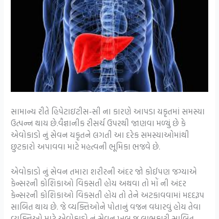
સામાન્ય રીતે હિપેટાઇટીસ-સી ના કારણે આપડા યકૃતમાં સમસ્યા
ઉત્પન્ન થાય છે.વૈજ્ઞાનીક રીસર્ચ ઉપરથી જાણવા મળ્યું છે કે
એવોકાડો નું સેવન યકૃતને લગતી આ દરેક સમસ્યાઓમાંથી
છુટકારો અપાવવા માટે મહત્વની ભૂમિકા ભજવે છે.
એવોકાડો નું સેવન તમારા શરીરની અંદર જો કોઈપણ જગ્યાએ
કેન્સરની કોશિકાઓ વિકસતી હોય અથવા તો મોં ની અંદર
કેન્સરની કોશિકાઓ વિકસતી હોય તો તેને અટકાવવામાં મદદરૂપ
સાબિત થાય છે. જે વ્યક્તિઓને પોતાનું વજન વધારવું હોય તેવા
વ્યક્તિઓ માટે એવોકાડો નું સેવન ખૂબ જ લાભકારી સાબિત