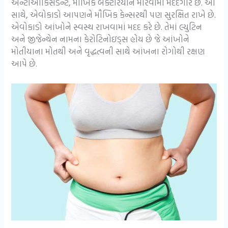
એન્ટીઓકિસડન્ટ, મૌખિક બેક્ટેરિયાને મારવામાં મદદગાર છે. આ
સાથે, એવોકાડો આપણને મૌખિક કેન્સરથી પણ સુરક્ષિત રાખે છે.
એવોકાડો આંખોને સ્વસ્થ રાખવામાં મદદ કરે છે. તેમાં લ્યુટિન
અને જીજેન્થેન નામના કેરોટિનોઇડ્સ હોય છે જે આંખોને
મોતીયાના મોતથી અને વૃદ્ધત્વની સાથે આંખના રોગોથી રક્ષણ
આપે છે.