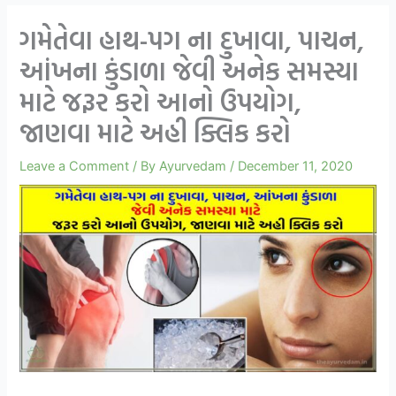
ગમેતેવા હાથ-પગ ના દુખાવા, પાચન,
આંખના કુંડાળા જેવી અનેક સમસ્યા
માટે જરૂર કરો આનો ઉપયોગ,
જાણવા માટે અહી ક્લિક કરો
Leave a Comment
/ By
Ayurvedam
/
December 11, 2020