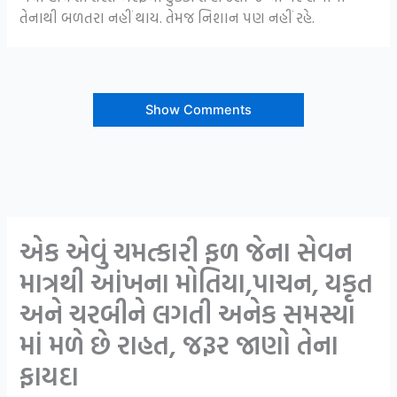
તેનાથી બળતરા નહીં થાય. તેમજ નિશાન પણ નહીં રહે.
Show Comments
એક એવું ચમત્કારી ફળ જેના સેવન
માત્રથી આંખના મોતિયા,પાચન, યકૃત
અને ચરબીને લગતી અનેક સમસ્યા
માં મળે છે રાહત, જરૂર જાણો તેના
ફાયદા