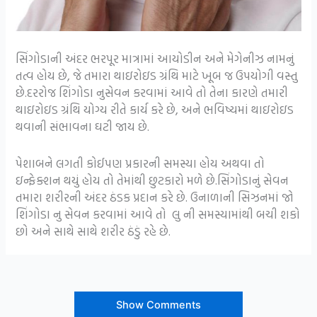
સિંગોડાની અંદર ભરપૂર માત્રામાં આયોડીન અને મેગેનીઝ નામનું
તત્વ હોય છે, જે તમારા થાઇરોઇડ ગ્રંથિ માટે ખૂબ જ ઉપયોગી વસ્તુ
છે.દરરોજ શિંગોડા નુસેવન કરવામાં આવે તો તેના કારણે તમારી
થાઇરોઇડ ગ્રંથિ યોગ્ય રીતે કાર્ય કરે છે, અને ભવિષ્યમાં થાઇરોઇડ
થવાની સંભાવના ઘટી જાય છે.
પેશાબને લગતી કોઈપણ પ્રકારની સમસ્યા હોય અથવા તો
ઇન્ફેક્શન થયું હોય તો તેમાંથી છુટકારો મળે છે.સિંગોડાનું સેવન
તમારા શરીરની અંદર ઠંડક પ્રદાન કરે છે. ઉનાળાની સિઝનમાં જો
શિંગોડા નુ સેવન કરવામાં આવે તો લુ ની સમસ્યામાંથી બચી શકો
છો અને સાથે સાથે શરીર ઠંડું રહે છે.
Show Comments