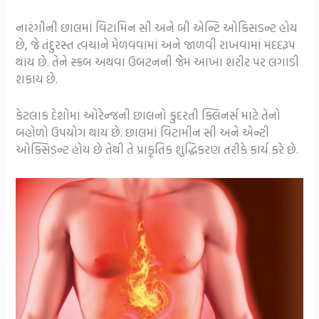
નારંગીની છાલમાં વિટામિન સી અને બી એન્ટિ ઓકિસડન્ટ હોય
છે, જે તંદુરસ્ત ત્વચાને મેળવવામાં અને જાળવી રાખવામાં મદદરૂપ
થાય છે. તેને સ્ક્રબ અથવા ઉબટનની જેમ આખા શરીર પર લગાડી
શકાય છે.
કેટલાક દેશોમાં ઓરેન્જની છાલનો કુદરતી ક્લિનર્સ માટે તેનો
બહોળો ઉપયોગ થાય છે. છાલમાં વિટામીન સી અને એન્ટી
ઓક્સિડન્ટ હોય છે તેથી તે પ્રાકૃતિક શુદ્ધિકરણ તરીકે કાર્ય કરે છે.