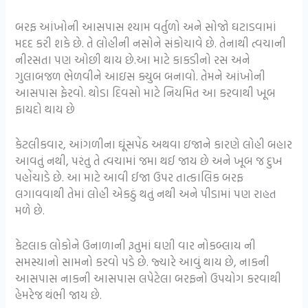
બરફ આંખોની આસપાસ શ્યામ વર્તુળો અને સોજો ઘટાડવામાં
મદદ કરી શકે છે. તે લોહીની નસોને સંકોચાવે છે. તેનાથી ત્વચાની
નીરસતા પણ ઓછી થાય છે.આ માટે કાકડીનો રસ અને
ગુલાબજળ ભેળવીને આઇસ ક્યુબ બનાવો. તેમને આંખોની
આસપાસ ફેરવો. થોડા દિવસો માટે નિયમિત આ કરવાથી ખૂબ
ફાયદો થાય છે
કેટલીકવાર, આંગળીના ઘૂંસપેંઠ અથવા ઇજાને કારણે લોહી બહાર
આવતું નથી, પરંતુ તે ત્વચામાં જમા થઈ જાય છે અને ખૂબ જ દુખ
પહોંચાડે છે. આ માટે આવી ઈજા ઉપર તાત્કાલિક બરફ
લગાવવાથી તેમાં લોહી એકઠું થતું નથી અને પીડામાં પણ રાહત
મળે છે.
કેટલાક લોકોને ઉનાળાની રૂતુમાં ઘણી વાર નોકબ્લાય ની
સમસ્યાનો સામનો કરવો પડે છે. જ્યારે આવું થાય છે, નાકની
આસપાસ નાકની આસપાસ લપેટેલા બરફનો ઉપયોગ કરવાથી
હેમરેજ થંભી જાય છે.