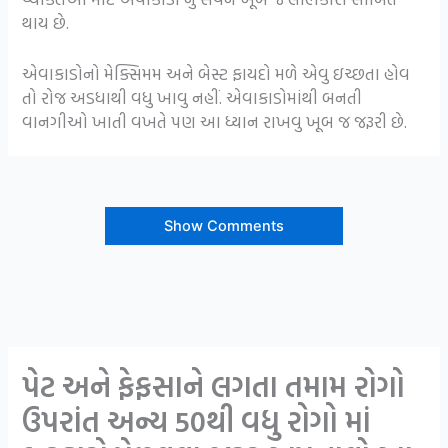
થાય છે.
એવાકાડોનો મેક્સિમમ અને બેસ્ટ ફાયદો મળે એવુ ઇચ્છતા હોવ
તો રોજ અડધાથી વધુ ખાવુ નહીં. એવાકાડોમાંથી બનતી
વાનગીઓ ખાતી વખતે પણ આ ધ્યાન રાખવુ ખૂબ જ જરૂરી છે.
Show Comments
પેટ અને ફેફસાને લગતા તમામ રોગો
ઉપરાંત અન્ય 50થી વધુ રોગો માં