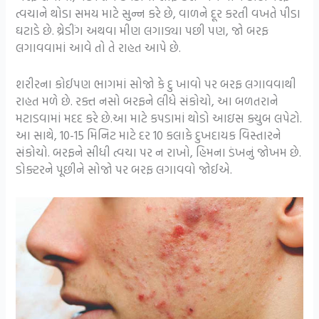
ત્વચાને થોડા સમય માટે સુન્ન કરે છે, વાળને દૂર કરતી વખતે પીડા
ઘટાડે છે. થ્રેડીંગ અથવા મીણ લગાડ્યા પછી પણ, જો બરફ
લગાવવામાં આવે તો તે રાહત આપે છે.
શરીરના કોઈપણ ભાગમાં સોજો કે દુ ખાવો પર બરફ લગાવવાથી
રાહત મળે છે. રક્ત નસો બરફને લીધે સંકોચો, આ બળતરાને
મટાડવામાં મદદ કરે છે.આ માટે કપડામાં થોડો આઇસ ક્યુબ લપેટો.
આ સાથે, 10-15 મિનિટ માટે દર 10 કલાકે દુખદાયક વિસ્તારને
સંકોચો. બરફને સીધી ત્વચા પર ન રાખો, હિમના ડંખનું જોખમ છે.
ડોક્ટરને પૂછીને સોજો પર બરફ લગાવવો જોઈએ.