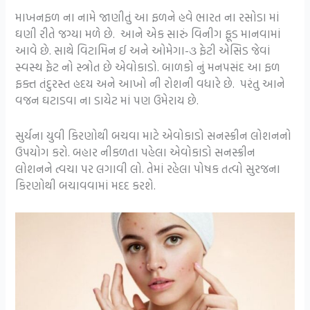
માખનફળ ના નામે જાણીતું આ ફળને હવે ભારત ના રસોડા માં
ઘણી રીતે જગ્યા મળે છે. આને એક સારું વિનીગ ફૂડ માનવામાં
આવે છે. સાથે વિટામિન ઈ અને ઓમેગા-૩ ફેટી એસિડ જેવાં
સ્વસ્થ ફેટ નો સ્ત્રોત છે એવોકાડો. બાળકો નું મનપસંદ આ ફળ
ફક્ત તંદુરસ્ત હદય અને આખો ની રોશની વધારે છે. પરંતુ આને
વજન ઘટાડવા ના ડાયેટ માં પણ ઉમેરાય છે.
સુર્યના યુવી કિરણોથી બચવા માટે એવોકાડો સનસ્ક્રીન લોશનનો
ઉપયોગ કરો. બહાર નીકળતા પહેલા એવોકાડો સનસ્ક્રીન
લોશનને ત્વચા પર લગાવી લો. તેમાં રહેલા પોષક તત્વો સુરજના
કિરણોથી બચાવવામાં મદદ કરશે.