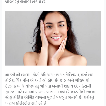
ચીજવસ્તુ બનાવી શકાય છે.
નારંગી ની છાલમાં ફોટો કેમિકલ્સ ઉપરાંત કેલ્શિયમ, મેગ્નેશ્યમ,
ફોલેટ, વિટામીન એ અને બી હોય છે. છાલ અને બીજમાંથી
કેટલીક ખાદ્ય ચીજવસ્તુઓ પણ બનાવી શકાય છે. ચહેરાની
સુંદરતા માટે છાલનો પાવડર બજારમાં મળે છે. નારંગીની છાલમાં
રહેલું ફોલિક એસિડ વાળના મૂળને મજબૂત બનાવે છે. શરીરનું
ખરાબ કોલેસ્ટ્રોલ સારૂં કરે છે.