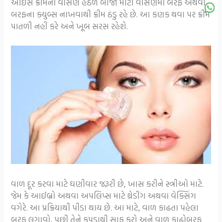
આઇસ ક્રીમના વાસણ હેઠળ બીજા મોટા વાસણમાં બરફ અથવા
બરફના ક્યુબ્સ નાખવાથી ક્રીમ ઠંડુ રહે છે. આ કણક થવા પર ક્રીમ
પાતળી નહીં કરે અને ખૂબ સરસ રહેશે.
વાળ દૂર કરવા માટે ઘણીવાર જરૂરી છે, ખાસ કરીને સ્ત્રીઓ માટે.
જેમ કે આઈબ્રો અથવા અપલિપ્સ માટે થ્રેડીંગ અથવા વેક્સિંગ
વગેરે. આ પ્રક્રિયાથી પીડા થાય છે. આ માટે, વાળ કાઢતા પહેલા
બરફ લગાવો, પછી તેને કપડાથી સાફ કરો અને વાળ કાઢોબરફ