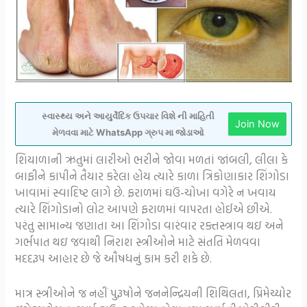
સ્વાસ્થ્ય અને આયુર્વેદિક ઉપચાર વિશે ની માહિતી
Join Now
મેળવવા માટે WhatsApp ગ્રુપ મા જોડાઓ
શિયાળાની ઋતુમાં લારીઓ ભરીને જોવા મળતાં જાંબલી, લીલા કે
બાફીને કાપીને તૈયાર કરેલા હોય ત્યારે કાળા ત્રિકોણાકાર શિંગોડા
ખાવામાં સ્વાદિષ્ટ લાગે છે. ફરાળમાં ઘઉં-ચોખા વગેરે ન ખવાય
ત્યારે શિંગોડાનો લોટ આપણે ફરાળમાં વાપરતા હોઈએ છીએ.
પરંતુ સામાન્ય જણાતા આ શિંગોડા વારંવાર રક્તસ્ત્રાવ થઇ અને
ગર્ભપાત થઇ જવાથી નિરાશ સ્ત્રીઓને માટે સંતતિ મેળવવા
મદદરૂપ આહાર છે જે ઔષધનું કામ કરી શકે છે.
માત્ર સ્ત્રીઓને જ નહીં પુરૂષોને જનનેન્દ્રિયની શિથિલતા, પ્રિમેચ્યોર