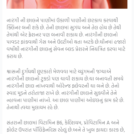
નારંગી ની છાલને પાણીમાં ઉકાળી પાણીનો છંટકાવ કરવાથી
ક્લિનર બની શકે છે. તેની છાલમાં સુગંધ અને તેલ હોય છે તેથી
તેમાંથી એર ફ્રેશનર પણ બનાવી શકાય છે. નારંગીની છાલનો
પાવડર ફાંકવાથી ગેસ અને ઉલ્ટીઓ થતા અટકે છે.ચીનમાં હજારો
વર્ષોથી નારંગીની છાલનું સેવન બ્લડ પ્રેશરને નિયંત્રિત કરવા માટે
કરાય છે.
શ્વાસની દુર્ગંઘથી છૂટકારો મેળવવા માટે ચ્યુંગમની જગ્યાએ
નારંગીની છાલનો ટુકડો પણ ચાવી શકાય છે.ચા બનાવતી સમયે
નારંગીની છાલ નાંખવાથી ઓરેન્જ ફ્લેવરની ચા બને છે. તેનો
સ્વાદ મૂડને તરોતાજા રાખે છે. નારંગીની છાલને સુકવીને તેને
ન્હાવના પાણીમાં નાંખો. આ છાલ પાણીમાં ઓઇલનું કામ કરે છે.
તેનાથી ત્વચા મુલાયમ રહે છે.
સંતરાની છાલમાં વિટામિન B6, કેલ્શિયમ, પ્રોવિટામિન A અને
ફોલેટ ઉપરાંત પૉલિફેનૉલ્સ રહેલું છે.અને તે ખુબ ફાયદા કારક છે,