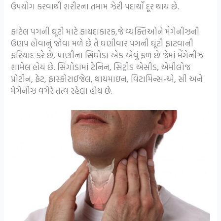
ઉપયોગ કરવાથી શરીરના તમામ ઝેરી પદાર્થો દૂર થાય છે.
ફાટેલ પગની ઘૂંટી માટે ફાયદાકારક,જે વ્યક્તિઓને મેંગેનીઝની
ઉણપ હોવાનું જોવા મળે છે તે ઘણીવાર પગની ઘૂંટી ફાટવાની
ફરિયાદ કરે છે, પાણીના સિંઘોડા એક એવું ફળ છે જેમાં મેંગેનીઝ
શામેલ હોય છે. સિંગોડામાં ટેનિન, સિટ્રીડ એસીડ, એમીલોજ
પ્રોટીન, ફેટ, ફાસ્ફોરાઈજેલ, થાયમાઇન, વિટામિન્સ-એ, સી અને
મેગેનીઝ વગેરે તત્વ રહેલા હોય છે.