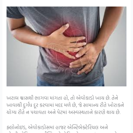
ખરાબ શ્વાસથી ભાગવા માંગતા હો, તો એવોકાડો ખાય છે. તેને
ખાવાથી દુર્ગંધ દૂર કરવામાં મદદ મળે છે, જે સામાન્ય રીતે ખોરાકને
યોગ્ય રીતે ન પચાવતા અને પેટમાં અસ્વસ્થતાને કારણે થાય છે.
ફ્લોનોઇડ, એવોકાડોસમાં હાજર એન્ટિબેક્ટેરિયલ અને