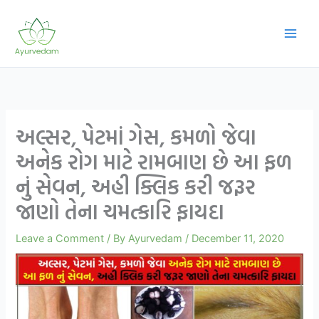
Skip
to
content
અલ્સર, પેટમાં ગેસ, કમળો જેવા
અનેક રોગ માટે રામબાણ છે આ ફળ
નું સેવન, અહી ક્લિક કરી જરૂર
જાણો તેના ચમત્કારિ ફાયદા
Leave a Comment
/ By
Ayurvedam
/
December 11, 2020