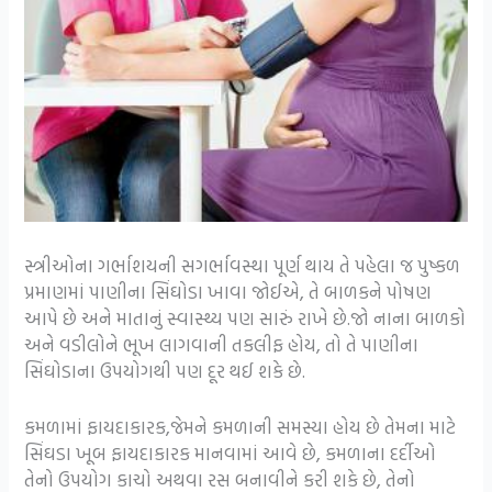
સ્ત્રીઓના ગર્ભાશયની સગર્ભાવસ્થા પૂર્ણ થાય તે પહેલા જ પુષ્કળ
પ્રમાણમાં પાણીના સિંઘોડા ખાવા જોઈએ, તે બાળકને પોષણ
આપે છે અને માતાનું સ્વાસ્થ્ય પણ સારું રાખે છે.જો નાના બાળકો
અને વડીલોને ભૂખ લાગવાની તકલીફ હોય, તો તે પાણીના
સિંઘોડાના ઉપયોગથી પણ દૂર થઈ શકે છે.
કમળામાં ફાયદાકારક,જેમને કમળાની સમસ્યા હોય છે તેમના માટે
સિંઘડા ખૂબ ફાયદાકારક માનવામાં આવે છે, કમળાના દર્દીઓ
તેનો ઉપયોગ કાચો અથવા રસ બનાવીને કરી શકે છે, તેનો