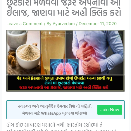
છૂટકારો મેળવવા જરૂર અપનાવો આ
ઈલાજ, જાણવા માટે અહી ક્લિક કરો
Leave a Comment
/ By
Ayurvedam
/
December 11, 2020
સ્વાસ્થ્ય અને આયુર્વેદિક ઉપચાર વિશે ની માહિતી
Join Now
મેળવવા માટે WhatsApp ગ્રુપ મા જોડાઓ
હીંગ કોઇ સાધારણ મસાલો નથી. ભારતીય રસોઇમાં તે