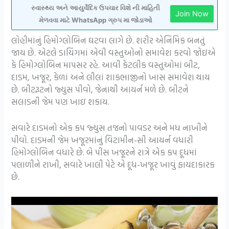
સ્વાસ્થ્ય અને આયુર્વેદિક ઉપચાર વિશે ની માહિતી
Join Now
મેળવવા માટે WhatsApp ગ્રુપ મા જોડાઓ
લોહીમાંનું હિમોગ્લોબિન ઘટવા લાગે છે. શરીર એનિમિક બનતું
જાય છે. એટલે ડાયિંગમાં એવી વસ્તુઓનો સમાવેશ કરવો જોઇએ
કે હિમોગ્લોબિન માપસર રહે. આવી કેટલીક વસ્તુઓમાં બીટ,
દાડમ, ખજૂર, કેળાં અને લીલાં શાકભાજીનો ખાસ સમાવેશ થાય
છે. બીટરૂટનો જ્યુસ પીવો, જેનાથી આયર્ન મળે છે. બીટને
સલાડની જેમ પણ ખાઇ શકાય.
સવારે દાડમનો એક કપ જ્યુસ તજનો પાવડર અને મધ નાખીને
પીવો. દાડમની જેમ ખજૂરમાંનું વિટામીન-સી આયર્ન વધારી
હિમોગ્લોબિન વધારે છે. બે પીસ ખજૂરને રાત્રે એક કપ દૂધમાં
પલાળીને રાખી, સવારે ખાલી પેટે એ દૂધ-ખજૂર ખાવું ફાયદાકારક
છે.