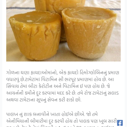
ગોળના ઘણા ફાયદાઓમાંનો, એક ફાયદો હિમોગ્લોબિનનું પ્રમાણ
વધારવું છે.ટામેટાંમાં વિટામિન સી ભરપૂર પ્રમાણમાં હોય છે. આ
સિવાય તેમાં બીટા કેરોટીન અને વિટામિન ઈ પણ હોય છે. જે
આયર્નની કમીને દૂર કરવામાં મદદ કરે છે. તમે રોજ ટામેટાંનું સલાડ
અથવા ટામેટાના સૂપનું સેવન કરી શકો છો.
પાલખ નું શાક બનાવીને ખાતા હોઈએ છીએ. જો તમે
એનીમિયાની બીમારીમાં દૂર કરવી હોય તો પાલક પણ ખૂબ સારી