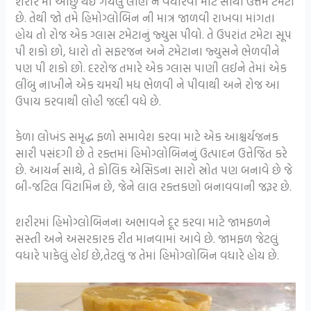
શરીર માં ઓછું થઈ ગયેલું લોહી ને વધારવા માટે સૌથી ઉત્તમ ટમેટા
છે. તેથી જો તમે હિમોગ્લોબિન ની માત્ર જાળવી રાખવા માંગતા
હોય તો રોજ એક ગ્લાસ ટમેટાનું જ્યુસ પીવો. તે ઉપરાંત ટમેટા સૂપ
પી શકો છો, ધારો તો સફરજન અને ટમેટાના જ્યુસને ભેળવીને
પણ પી શકો છો. દરરોજ તમારે એક ગ્લાસ પાણી લઈને તેમાં એક
લીંબુ નાખીને એક ચમચી મધ ભેળવી ને પીવાથી અને રોજ આ
ઉપાય કરવાથી લોહી જલ્દી વધે છે.
કેળા લોખંડ સમૃદ્ધ ફળો સમાવેશ કરવા માટે એક આશ્ચર્યજનક
સારી પસંદગી છે તે રક્તમાં હિમોગ્લોબિનનું ઉત્પાદન ઉત્તેજિત કરે
છે. આયર્ન સાથે, તે ફોલિક એસિડના સારો સ્રોત પણ બનાવે છે જે
બી-જટિલ વિટામિન છે, જેને લાલ રક્તકણો બનાવવાની જરૂર છે.
શરીરમાં હિમોગ્લોબિનના અભાવને દૂર કરવા માટે જામફળને
સસ્તી અને અસરકારક રીત માનવામાં આવે છે. જામફળ જેટલું
વધારે પાકેલું હોઈ છે,તેટલું જ તેમાં હિમોગ્લોબિન વધારે હોય છે.