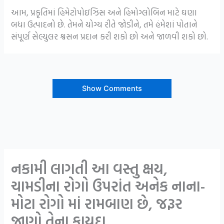
આમ, પ્રકૃતિમાં હિમેટોપોઇઝિસ અને હિમોગ્લોબિન માટે ઘણા
બધા ઉત્પાદનો છે. તેમને યોગ્ય રીતે જોડીને, તમે હંમેશાં પોતાને
સંપૂર્ણ સેલ્યુલર શ્વસન પ્રદાન કરી શકો છો અને જાળવી શકો છો.
Show Comments
નકામી લાગતી આ વસ્તુ ક્ષય,
ચામડીના રોગો ઉપરાંત અનેક નાના-
મોટા રોગો માં રામબાણ છે, જરૂર
જાણો તેના ફાયદા