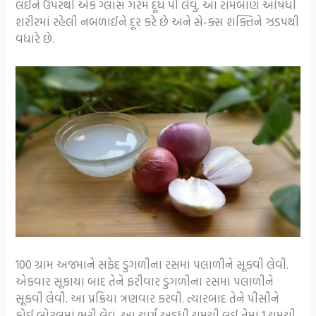
લઈને ઉપરથી એક ગ્લાસ ગરમ દૂધ પી લેવું. આ રામબાણ ઔષધી
શરીરમાં રહેલી નબળાઈને દૂર કરે છે અને સે-ક્સ શક્તિને ઝડપથી
વધારે છે.
100 ગ્રામ અજમાને સફેદ ડુંગળીના રસમાં પલાળીને સૂકવી લેવી.
એકવાર સૂકાયા બાદ તેને ફરીવાર ડુંગળીના રસમાં પલાળીને
સૂકવી લેવી. આ પ્રક્રિયા ત્રણવાર કરવી. ત્યારબાદ તેને પીસીને
કોઈ બોટલમાં ભરી લેવું. આ ચૂર્ણ અડધી ચમચી લઈ તેમાં 1 ચમચી