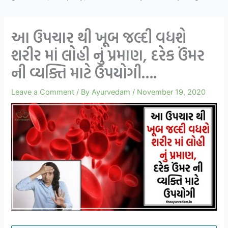
આ ઉપચાર થી ખૂબ જલ્દી વધશે
શરીર માં લોહી નું પ્રમાણ, દરેક ઉંમર
ની વ્યક્તિ માટે ઉપયોગી….
Leave a Comment
/ By
Ayurvedam
/
November 19, 2020