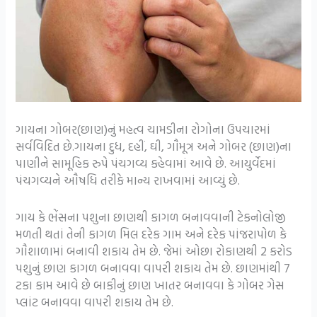
ગાયના ગોબર(છાણ)નું મહત્વ ચામડીના રોગોના ઉપચારમાં
સર્વવિદિત છે.ગાયના દુધ, દહીં, ઘી, ગૌમૂત્ર અને ગોબર (છાણ)ના
પાણીને સામૂહિક રુપે પંચગવ્ય કહેવામાં આવે છે. આયુર્વેદમાં
પંચગવ્યને ઔષધિ તરીકે માન્ય રાખવામાં આવ્યું છે.
ગાય કે ભેંસના પશુના છાણથી કાગળ બનાવવાની ટેકનોલોજી
મળતી થતાં તેની કાગળ મિલ દરેક ગામ અને દરેક પાંજરાપોળ કે
ગૌશાળામાં બનાવી શકાય તેમ છે. જેમાં ઓછા રોકાણથી 2 કરોડ
પશુનું છાણ કાગળ બનાવવા વાપરી શકાય તેમ છે. છાણમાંથી 7
ટકા કામ આવે છે બાકીનું છાણ ખાતર બનાવવા કે ગોબર ગેસ
પ્લાંટ બનાવવા વાપરી શકાય તેમ છે.