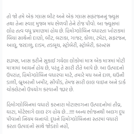
તો જો તમે એક ગ્લાસ બીટ અને એક ગ્લાસ સફરજનનું જ્યુસ
તથા તેના સ્વાદ મુજબ મધ ભેળવી તેને રોજ પીવો. આ જ્યુસમાં
લોહ તત્વ વધુ પ્રમાણમાં હોય છે. હિમોગ્લોબિન વધારતા ખોરાકમાં
બિયાં સાથેનો દાણો, બીટ, બટાકા, ગાજર, કોળા, ટમેટાં, સફરજન,
આલૂ, જરદાળુ, દાડમ, તડબૂચ, સ્ટ્રોબેરી, સ્ટ્રોબેરી, કરન્ટસ
શરૂમ્સ, ખાસ કરીને સુકાઈ ગયેલા લોકોમાં માત્ર એક માત્રમાં મોટી
માત્રામાં આયર્ન હોય છે, પરંતુ તે સારી રીતે આપે છે. આ ઉત્પાદનો
ઉપરાંત, હિમોગ્લોબિન વધારવા માટે, તમારે મધ અને દાળ, ઘઉંની
ડાળી, બ્રૂઅરની ખમીર, સીવીડ, તેમજ સારી લાલ વાઇન અને ડાર્ક
ચોકલેટનો ઉપયોગ કરવાની જરૂર છે.
હિમોગ્લોબિનમાં વધારો કરનારા મોટાભાગના ઉત્પાદનોમાં તીવ્ર,
ઘાટા, મોટેભાગે લાલ રંગ હોય છે…!!!! અન્ય ભોજનથી અલગ દૂધ
પીવાનો નિયમ બનાવો. દૂધને હિમોગ્લોબિનના સ્તરમાં વધારો
કરતા ઉત્પાદનો સાથે જોડશો નહીં,