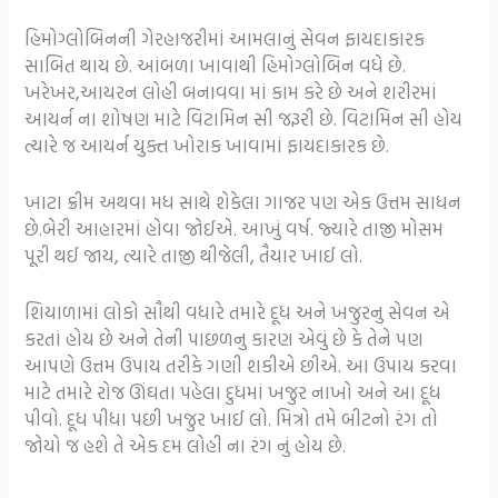
હિમોગ્લોબિનની ગેરહાજરીમાં આમલાનું સેવન ફાયદાકારક
સાબિત થાય છે. આંબળા ખાવાથી હિમોગ્લોબિન વધે છે.
ખરેખર,આયરન લોહી બનાવવા માં કામ કરે છે અને શરીરમાં
આયર્ન ના શોષણ માટે વિટામિન સી જરૂરી છે. વિટામિન સી હોય
ત્યારે જ આયર્ન યુક્ત ખોરાક ખાવામાં ફાયદાકારક છે.
ખાટા ક્રીમ અથવા મધ સાથે શેકેલા ગાજર પણ એક ઉત્તમ સાધન
છે.બેરી આહારમાં હોવા જોઈએ. આખું વર્ષ. જ્યારે તાજી મોસમ
પૂરી થઈ જાય, ત્યારે તાજી થીજેલી, તૈયાર ખાઈ લો.
શિયાળામાં લોકો સૌથી વધારે તમારે દૂધ અને ખજુરનુ સેવન એ
કરતાં હોય છે અને તેની પાછળનુ કારણ એવું છે કે તેને પણ
આપણે ઉત્તમ ઉપાય તરીકે ગણી શકીએ છીએ. આ ઉપાય કરવા
માટે તમારે રોજ ઊંઘતા પહેલા દુધમાં ખજુર નાખો અને આ દૂધ
પીવો. દૂધ પીધા પછી ખજુર ખાઈ લો. મિત્રો તમે બીટનો રંગ તો
જોયો જ હશે તે એક દમ લોહી ના રંગ નું હોય છે.