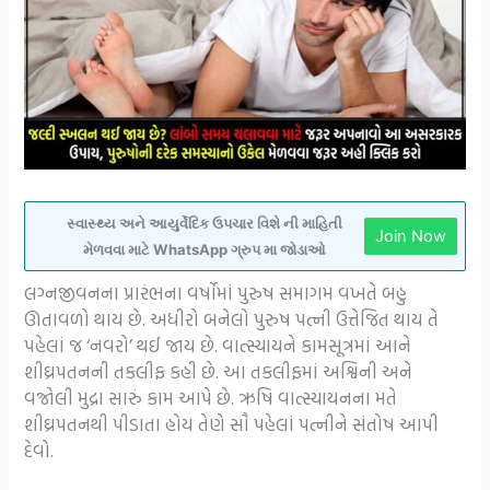
સ્વાસ્થ્ય અને આયુર્વેદિક ઉપચાર વિશે ની માહિતી
Join Now
મેળવવા માટે WhatsApp ગ્રુપ મા જોડાઓ
લગ્નજીવનના પ્રારંભના વર્ષોમાં પુરુષ સમાગમ વખતે બહુ
ઊતાવળો થાય છે. અધીરો બનેલો પુરુષ પત્ની ઉત્તેજિત થાય તે
પહેલાં જ ‘નવરો’ થઈ જાય છે. વાત્સ્યાયને કામસૂત્રમાં આને
શીઘ્રપતનની તકલીફ કહી છે. આ તકલીફમાં અશ્વિની અને
વજ્રોલી મુદ્રા સારું કામ આપે છે. ઋષિ વાત્સ્યાયનના મતે
શીઘ્રપતનથી પીડાતા હોય તેણે સૌ પહેલાં પત્નીને સંતોષ આપી
દેવો.