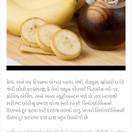
કેળા અને મધ દિવસમાં બે વાર ખાવા. મેથી, લેટ્યુસ, બ્રોકલી વગેરે
જેવી લીલી શાકભાજી કે તેનો જ્યુસ પીવાથી વિટામીન-બી-૧૨,
ફોલિક એસિડ, અને અન્ય ન્યુટ્રીઅન્ટ્સ મળે છે. તલ ખાવાથી
શરીરમાં લોહીનું પ્રમાણ યોગ્ય સ્તરે રહે છે. હિમોગ્લોબિનની
ઉણપને દૂર કરવા માટે દરરોજ તલનો લાડુ ખાઓ.હિમોગ્લોબિનની
ઉણપ દૂર કરવામાં પણ દ્રાક્ષ ખૂબ ઉપયોગી છે.