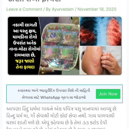
Leave a Comment
/ By
Ayurvedam
/
November 18, 2020
સ્વાસ્થ્ય અને આયુર્વેદિક ઉપચાર વિશે ની માહિતી
Join Now
મેળવવા માટે WhatsApp ગ્રુપ મા જોડાઓ
આપણા હિંદુ ધર્મમાં ગાયને એક પવિત્ર પશુ માનવામાં આવ્યું છે.
હિન્દુ ધર્મ માં, ગૌ સેવાથી મોટી કોઈ સેવા નથી. ગાય પાળવાથી
ઘરમાં શાંતી મળે છે. એવું કહેવાય છે કે તેમાં ૩૩ કરોડ દેવી