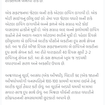
શક્તિમાન બનાવી શકે છે.
એક સફરજનમાં જેટલા બની શકે એટલા લવિંગ લગાવી દો. એક
મોટી સાઈઝનું લીંબુ લઈ લો. તેમાં પણ જેટલા વધારે બની શકે
એટલા લવિંગ લગાવીને બન્ને ફળને એક સપ્તાહ માટે કોઈ
વાસણમાં ઢાંકીને મૂકી દો. એક સપ્તાહ બાદ બન્ને ફળોમાંથી લવિંગ
કાઢીને તેને અલગ-અલગ બોટલમાં ભરીને મૂકી દો. પહેલાં દિવસે
લીંબુવાળા બે લવિંગને બારીક પીસીને બકરીના દૂધ સાથે સેવન
કરો. આ જ રીતે બીજા દિવસ સફરજનવાળા બે લવિંગને બકરીના
દૂધ સાથે સેવન કરો. આ રીતે વારાફરતી 40 દિવસ સુધી 2-2
લવિંગનું સેવન કરો. આ સે-ક્સ ક્ષમતાને ખૂબ જ ઝડપથી
વધારવાનો સરળ અને અક્સીર ઉપાય છે.
અશ્વગંધાનું ચૂર્ણ, આસંધ (એક ઔષધી), વિદારી કંદ (એક જાતની
ઔષધોપયોગી વનસ્પતિ)ને 100-100 ગ્રામમી માત્રામાં લઈને તેનું
બારીક ચૂર્ણ તૈયાર કરી લેવું. આ ચૂર્ણને અડધી ચમચી માત્રામાં
સવાર-સાંજ દૂધ સાથે લેવું. આ મિશ્રણ વીર્યની તાકાત વધારીને
શીઘ્રપતનની સમસ્યામાંથી છુટકારો અપાવે છે.