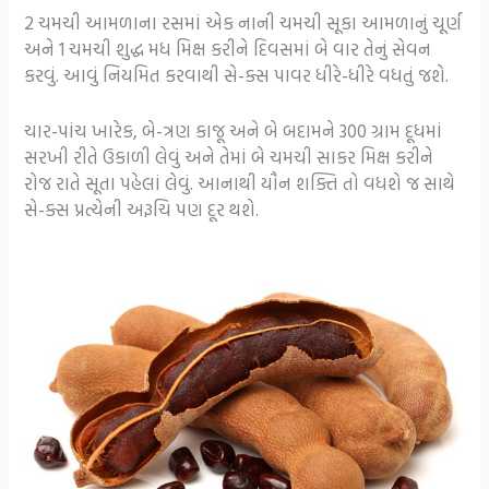
2 ચમચી આમળાના રસમાં એક નાની ચમચી સૂકા આમળાનું ચૂર્ણ
અને 1 ચમચી શુદ્ધ મધ મિક્ષ કરીને દિવસમાં બે વાર તેનું સેવન
કરવું. આવું નિયમિત કરવાથી સે-ક્સ પાવર ધીરે-ધીરે વધતું જશે.
ચાર-પાંચ ખારેક, બે-ત્રણ કાજૂ અને બે બદામને 300 ગ્રામ દૂધમાં
સરખી રીતે ઉકાળી લેવું અને તેમાં બે ચમચી સાકર મિક્ષ કરીને
રોજ રાતે સૂતા પહેલાં લેવું. આનાથી યૌન શક્તિ તો વધશે જ સાથે
સે-ક્સ પ્રત્યેની અરૂચિ પણ દૂર થશે.