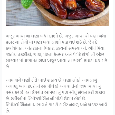
ખજૂર ખાવા ના ઘણા બધા લાભો છે, ખજૂર ખાવા થી ઘણા બધા
પ્રકાર ના રોગો માં ઘણા બધા લાભો પણ થઇ શકે છે, જેમ કે
કબજિયાત, આંતરડાના વિકાર, હૃદયની સમસ્યાઓ, એનિમિયા,
જાતીય તકલીફો, ઝાડા, પેટના કેન્સર અને વેગેરે રોગો ની અંદર
સારવાર માં ઘણા આબધા ખજૂર ખાવા ના કારણે ફાયદા થઇ શકે
છે.
આમળાને ઘણી રીતે ખાઈ શકાય છે. ઘણા લોકો આમલાનું
અથાણું ખાય છે, તેનો રસ પીવે છે અથવા તેનો જામ ખાવા નું
પસંદ કરે છે. આ ઉપરાંત આમળા નું પણ સીધું સેવન કરી શકાય
છે. સ્ત્રીઓમાં હિમોગ્લોબિન ની મોટી ઉણપ હોઈ છે.
હિમોગ્લોબિનના અભાવને કારણે શરીર નબળું અને ચક્કર આવે
છે.