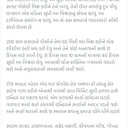
સાકર પીસેલી મિક્ષ કરીને તેને ખાવું. તેની ઉપર નવશેકું દૂધ પીવું.
લગભગ એક મહિના સુધી આ મિશ્રણનું સેવન કરવું. આ
દરમિયાન સંભોગ ન કરવું. આ સે-ક્સ ક્ષમતાને વધારનારો સૌથી
સારો ઉપાય છે.
200 ગ્રામ લસણને પીસીને તેમાં 60 મિલી મધ મિક્ષ કરીને એક
શીશીમાં ભરી બંધ કરી દેવું અને તેને કોઈ અનાજની સાથે 31
દિવસ માટે રાખી દેવું. 31 દિવસ બાદ 10 ગ્રામની માત્રામાં 40 દિવસ
સુધી આ મિશ્રણ લેવું. આનાથી યૌન શક્તિમાં ગજબનો વધારો
થશે અને નપુંસકતાની સમસ્યાથી બચી જશો.
રોજ નાહતા પહેલાં એક વાર કોપરેલ તેલ અથવા તો તલનું તેલ
સહેજ ગરમ કરીને એનાથી પાંચથી સાત મિનિટ સુધી હળવા હાથે
ઇન્દ્રિય પર મસાજ કરવો. એમ કરવાથી સ્પર્શ-સંવેદના ઘટશે.
વારંવાર સ્પર્શ થતો રહેવાથી ઇન્દ્રિયને સ્પર્શની આદત પડતી જશે
અને સ્પર્શ થતાંની સાથે જ સ્ખલન થવાનું પ્રમાણ ધીમે-ધીમે ઘટશે.
સાલમ સાકર, તાલમખાના, સફેદ મૂસળી, કૌવચના બીજ, ગોખરૂ