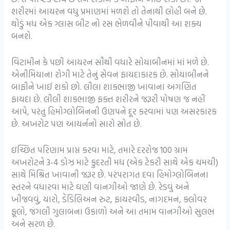
શરીરમાં આયરન વધુ પ્રમાણમાં મળશે તો તેનાથી લોહી બને છે.
થોડું મધ એક ગ્લાસ બીટ નો રસ ભેળવીને પીવાથી આ શક્ય
બનશે.
વિટામીન કે પછી આયરન સૌથી વધારે સોયાબીનમાં માં મળે છે.
એનીમિયાના રોગી માટે તેનું સેવન ફાયદાકારક છે. સોયાબીનને
બાફીને ખાઈ શકો છો. લીલા શાકભાજી ખાવાના અગણિત
ફાયદા છે. લીલી શાકભાજી ફક્ત શરીરને જરૂરી પોષણ જ નહીં
આપે, પરંતુ હિમોગ્લોબિનની ઉણપને દૂર કરવામાં પણ અસરકારક
છે. અખરોટ પણ આયર્નનો સારો સ્રોત છે.
ઇચ્છિત પરિણામ પ્રાપ્ત કરવા માટે, તમારે દરરોજ 100 ગ્રામ
અખરોટને 3-4 ડોઝ માટે કુદરતી મધ (એક ટેકરી સાથે એક ચમચી)
સાથે મિશ્રિત ખાવાની જરૂર છે. પરંપરાગત દવા હિમોગ્લોબિનના
સ્તરને વધારવા માટે ઘણી વાનગીઓ જાણે છે. રેડવું અને
ખીજવવું, યારો, ડેંડિલિઅન રુટ, ફાયરવીડ, નાગદમન, ક્લોવર
ફૂલો, જંગલી ગુલાબના ઉકાળો અને આ તમામ વાનગીઓ સુલભ
અને સરળ છે.