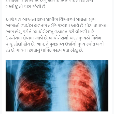
દેવતાઓ વાસ કરે છે. એવું કહેવાય છે કે ગાયના છાણમાં
લક્ષ્મીજીનો વાસ રહેલો છે.
આજે પણ ભારતના ઘણા ગ્રામીણ વિસ્તારમાં ગાયના સુકા
છાણાનો ઉપયોગ બળતણ તરીકે કરવામાં આવે છે. મોટા પ્રમાણમાં
છાણ ભેગું કરીને “બાયોગેસ”નું ઉત્પાદન કરી વીજળી માટે
ઉપયોગમાં લેવામાં આવે છે. બાયોગેસની અંદર મુખ્યત્વે મિથેન
વાયુ રહેલો હોય છે. આમ, તે પુન:પ્રાપ્ય ઉર્જાનો મુખ્ય સ્ત્રોત બની
રહે છે. ગાયના છાણનું ધાર્મિક મહત્વ પણ રહેલું છે.