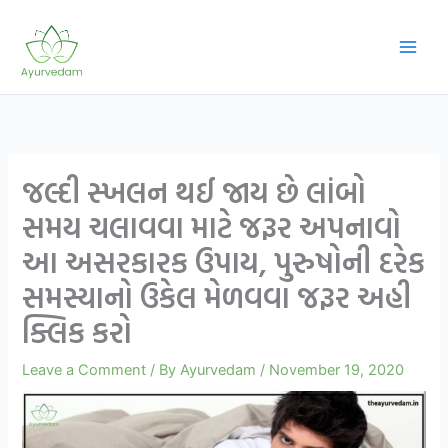
Skip
to
content
જલ્દી સ્ખલન થઈ જાય છે લાંબો
સમય ચલાવવા માટે જરૂર અપનાવો
આ અસરકારક ઉપાય, પુરુષોની દરેક
સમસ્યાનો ઉકેલ મેળવવા જરૂર અહી
ક્લિક કરો
Leave a Comment
/ By
Ayurvedam
/
November 19, 2020