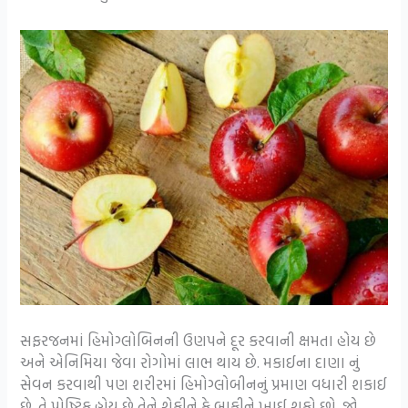
સફરજનમાં હિમોગ્લોબિનની ઉણપને દૂર કરવાની ક્ષમતા હોય છે
અને એનિમિયા જેવા રોગોમાં લાભ થાય છે. મકાઈના દાણા નું
સેવન કરવાથી પણ શરીરમાં હિમોગ્લોબીનનું પ્રમાણ વધારી શકાઈ
છે. તે પોષ્ટિક હોય છે તેને શેકીને કે બાફીને ખાઈ શકો છો. જો