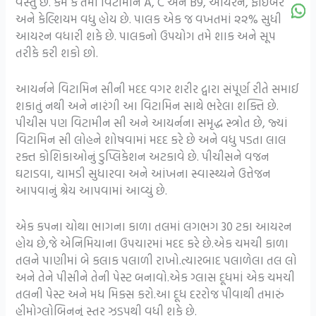
વસ્તુ છે. કેમ કે તેમાં વિટામીન A, C અને B9, આયરન, ફાઈબર
અને કેલ્શિયમ વધુ હોય છે. પાલક એક જ વખતમાં ૨૨% સુધી
આયરન વધારી શકે છે. પાલકનો ઉપયોગ તમે શાક અને સૂપ
તરીકે કરી શકો છો.
આયર્નને વિટામિન સીની મદદ વગર શરીર દ્વારા સંપૂર્ણ રીતે સમાઈ
શકાતું નથી અને નારંગી આ વિટામિન સાથે ભરેલા શક્તિ છે.
પીચીસ પણ વિટામીન સી અને આયર્નના સમૃદ્ધ સ્ત્રોત છે, જ્યાં
વિટામિન સી લોહને શોષવામાં મદદ કરે છે અને વધુ પડતા લાલ
રક્ત કોશિકાઓનું ડુપ્લિકેશન અટકાવે છે. પીચીસને વજન
ઘટાડવા, ચામડી સુધારવા અને આંખના સ્વાસ્થ્યને ઉત્તેજન
આપવાનું શ્રેય આપવામાં આવ્યું છે.
એક કપના ચોથા ભાગના કાળા તલમાં લગભગ 30 ટકા આયરન
હોય છે,જે એનિમિયાના ઉપચારમાં મદદ કરે છે.એક ચમચી કાળા
તલને પાણીમાં બે કલાક પલાળી રાખો.ત્યારબાદ પલાળેલા તલ લો
અને તેને પીસીને તેની પેસ્ટ બનાવો.એક ગ્લાસ દૂધમાં એક ચમચી
તલની પેસ્ટ અને મધ મિક્સ કરો.આ દૂધ દરરોજ પીવાથી તમારું
હીમોગ્લોબિનનું સ્તર ઝડપથી વધી શકે છે.