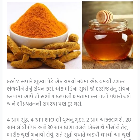
દરરોજ સવારે ભૂખ્યાં પેટે એક ચમચી મધમાં એક ચમચી હળદર
ભેળવીને તેનું સેવન કરો. એક મહિના સુધી જો દરરોજ તેનું સેવન
કરવામાં આવે તો સંભોગ કરવાની ક્ષમતામાં દસ ગણો વધારો થશે
અને શીઘ્રપતનની સમસ્યા પણ દૂર થશે.
4 ગ્રામ સૂંઠ, 4 ગ્રામ શાલ્મલી વૃક્ષનું ગૂંદર, 2 ગ્રામ અક્ક્લગરો, 28
ગ્રામ લીંડીપીપર અને 30 ગ્રામ કાળા તલને એકસાથે પીસીને તેનું
બારીક ચૂર્ણ બનાવી લેવું. રાતે સૂતી વખતે અડધી ચમચી આ ચૂર્ણ