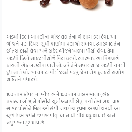
અડધો કિલો આમલીના બીજ લઈ તેના બે ભાગ કરી દેવા. આ
બીજને ત્રણ દિવસ સુધી પાણીમાં પલાળી રાખવા. ત્યારબાદ તેના
છોતરા કાઢી લેવા અને સફેદ બીજને ખલમાં પીસી લેવા. તેમાં
અડધો કિલો સાકર પીસીને મિક્ષ કરવી. ત્યારબાદ આ મિશ્રણને
કાંચની એક બરણીમાં ભરી લો. હવે તેને સવાર સાંજ અડધી ચમચી
દૂધ સાથે લો. આ તમારું વીર્ય જલ્દી પડવું જેવા રોગ દૂર કરી સંભોગ
શક્તિને વધારશે.
100 ગ્રામ કૌવચના બીજ અને 100 ગ્રામ તાલમખાના (એક
પ્રકારના બીજ)ને પીસીને ચૂર્ણ બનાવી લેવું. પછી તેમાં 200 ગ્રામ
સાકર પીસીને મિક્ષ કરી લેવી. નવશેકા દૂધમાં અડધી ચમચી આ
ચૂર્ણ મિક્ષ કરીને દરરોજ પીવું. આનાથી વીર્ય ઘટ્ટ થાય છે અને
નપુંસકતા દૂર થાય છે.