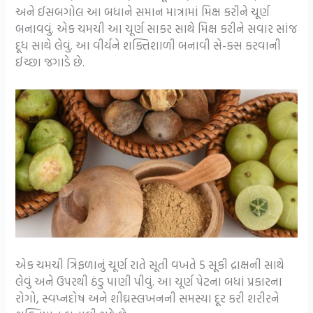
અને ઈસબગોલ આ બધાને સમાન માત્રામાં મિક્ષ કરીને ચૂર્ણ
બનાવવું. એક ચમચી આ ચૂર્ણ સાકર સાથે મિક્ષ કરીને સવાર સાંજ
દૂધ સાથે લેવું. આ વીર્યને શક્તિશાળી બનાવી સે-ક્સ કરવાની
ઈચ્છા જગાડે છે.
એક ચમચી ત્રિફળાનું ચૂર્ણ રાતે સૂતી વખતે 5 સૂકી દ્રાક્ષની સાથે
લેવું અને ઉપરથી ઠંડુ પાણી પીવું. આ ચૂર્ણ પેટના બધાં પ્રકારના
રોગો, સ્વપ્નદોષ અને શીઘ્રસ્લખનની સમસ્યા દૂર કરી શરીરને