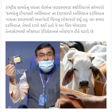
રાષ્ટ્રીય કામધેનુ પંચના ચેરમેન વલ્લભભાઇ કથીરિયાએ સોમવારે
‘કામધેનુ દીપાવલી અભિયાન’ ના દેશવ્યાપી અભિયાન દરમિયાન
ગાયના છાણમાંથી બનાવેલી ચિપનું લોકાપર્ણ કર્યું હતું. આ સમય
દરમિયાન, તેમણે દાવો કર્યો હતો કે આ ચિપ મોબાઇલ
હેન્ડસેટમાંથી નીકળતા રેડિયેશનને નોંધપાત્ર રીતે ઘટાડે છે.