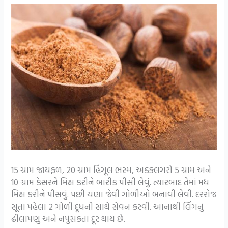
15 ગ્રામ જાયફળ, 20 ગ્રામ હિંગૂલ ભસ્મ, અક્કલગરો 5 ગ્રામ અને
10 ગ્રામ કેસરને મિક્ષ કરીને બારીક પીસી લેવું. ત્યારબાદ તેમાં મધ
મિક્ષ કરીને પીસવું. પછી ચણા જેવી ગોળીઓ બનાવી લેવી. દરરોજ
સૂતા પહેલાં 2 ગોળી દૂધની સાથે સેવન કરવી. આનાથી લિંગનું
ઢીલાપણું અને નપુંસકતા દૂર થાય છે.