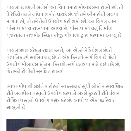
ગાયના છાણની બનેલી આ ચિપ તમારા મોબાઈલમાં રાખો છો, તો
તે રેડિયેશનને નોંધપાત્ર રીતે ઘટાડે છે. જો તમે બીમારીથી બચવા
માંગતા હો, તો તમે તેનો ઉપયોગ કરી શકો છો. આ ચિપનું નામ
ગૌસત્ત્વ કવચ રાખવામાં આવ્યું છે. ગૌસત્ત્વ કવચનું નિર્માણ
ગુજરાતના રાજકોટ સ્થિત શ્રીજી ગૌશાળા દ્વારા કરવામાં આવ્યું છે.
ગાયનું છાણ દરેકનું રક્ષણ કરશે, આ એન્ટી રેડિયેશન છે. તે
વૈજ્ઞાનિક રૂપે સાબિત થયું છે. તે એક કિરણોત્સર્ગ ચિપ છે જેનો
ઉપયોગ મોબાઇલ ફોનમાં કિરણોત્સર્ગ ઘટાડવા માટે થઈ શકે છે,
જે તમને રોગોથી સુરક્ષિત રાખશે.
ખાવા-પીવાથી લઈને શરીરની સાફસફાઇ સુધી લોકો રાસાયણિક
રીતે બનાવેલા વસ્તુનો ઉપયોગ કરવાને બદલે કુદરતી રીતે તૈયાર
રોજિંદા વસ્તુનો ઉપયોગ પસંદ કરે છે. આવી જ એક જરૂરિયાત
સાબુની છે.