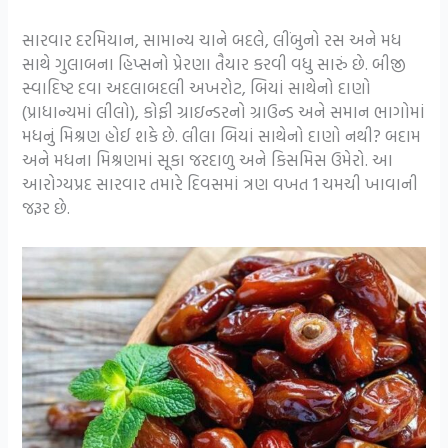
સારવાર દરમિયાન, સામાન્ય ચાને બદલે, લીંબુનો રસ અને મધ
સાથે ગુલાબના હિપ્સનો પ્રેરણા તૈયાર કરવી વધુ સારું છે. બીજી
સ્વાદિષ્ટ દવા અદલાબદલી અખરોટ, બિયાં સાથેનો દાણો
(પ્રાધાન્યમાં લીલો), કોફી ગ્રાઇન્ડરનો ગ્રાઉન્ડ અને સમાન ભાગોમાં
મધનું મિશ્રણ હોઈ શકે છે. લીલા બિયાં સાથેનો દાણો નથી? બદામ
અને મધના મિશ્રણમાં સૂકા જરદાળુ અને કિસમિસ ઉમેરો. આ
આરોગ્યપ્રદ સારવાર તમારે દિવસમાં ત્રણ વખત 1 ચમચી ખાવાની
જરૂર છે.