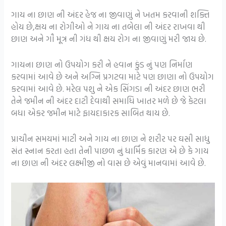
ગાય ના છાણ ની અંદર હેજ ના જીવાણું ને ખતમ કરવાની શક્તિ
હોય છે,ક્ષય ના રોગીઓ ને ગાય ના તબેલા ની અંદર રાખવા થી
છાણ અને ગૌ મૂત્ર ની ગંધ થી ક્ષય રોગ ના જીવાણું મરી જાય છે.
ગાયના છાણ નો ઉપયોગ કરી ને હવાન કુંડ નું પણ નિર્માણ
કરવામાં આવે છે અને અગ્નિ પ્રગટવા માટે પણ છાણા નો ઉપયોગ
કરવામાં આવે છે. મરેલ પશુ ને એક સિંગડા ની અંદર છાણ ભરી
તેને જમીન ની અંદર દાટી દેવાથી સમાધિ ખાતર મળે છે જે કેટલા
બધા એકર જમીન માટે ફાયદાકારક સાબિત થાય છે.
પ્રાચીન સમયમાં માટી અને ગાય ના છાણ ને શરીર પર ઘસી સાધુ
સંત સ્નાન કરતા હતા તેની પાછળ નું ધાર્મિક કારણ એ છે કે ગાય
ના છાણ ની અંદર લક્ષ્મીજી નો વાસ છે એવું માનવામાં આવે છે.