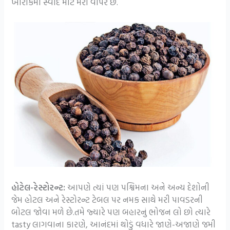
ખોરાકમાં સ્વાદ માટે મરી વાપરે છે.
હોટેલ-રેસ્ટોરન્ટ:
આપણે ત્યાં પણ પશ્વિમના અને અન્ય દેશોની
જેમ હોટલ અને રેસ્ટોરન્ટ ટેબલ પર નમક સાથે મરી પાવડરની
બોટલ જોવા મળે છે.તમે જ્યારે પણ બહારનું ભોજન લો છો ત્યારે
tasty લાગવાના કારણે, આનંદમાં થોડું વધારે જાણે-અજાણે જમી