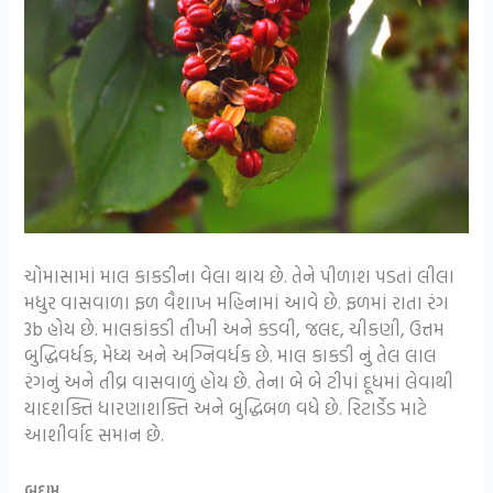
ચોમાસામાં માલ કાકડીના વેલા થાય છે. તેને પીળાશ પડતાં લીલા
મધુર વાસવાળા ફળ વૈશાખ મહિનામાં આવે છે. ફળમાં રાતા રંગ
3b હોય છે. માલકાંકડી તીખી અને કડવી, જલદ, ચીકણી, ઉત્તમ
બુદ્ધિવર્ધક, મેધ્ય અને અગ્નિવર્ધક છે. માલ કાકડી નું તેલ લાલ
રંગનું અને તીવ્ર વાસવાળું હોય છે. તેના બે બે ટીપાં દૂધમાં લેવાથી
યાદશક્તિ ધારણાશક્તિ અને બુદ્ધિબળ વધે છે. રિટાર્ડેડ માટે
આશીર્વાદ સમાન છે.
બદામ