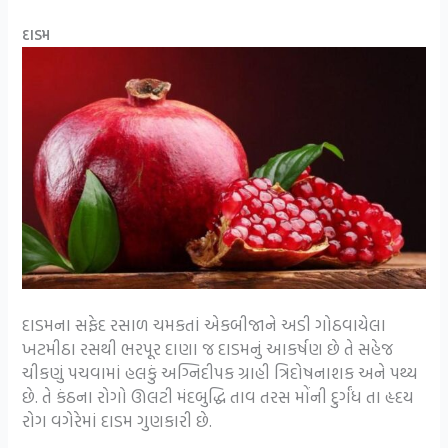
દાડમ
દાડમના સફેદ રસાળ ચમકતાં એકબીજાને અડી ગોઠવાયેલા
ખટમીઠા રસથી ભરપૂર દાણા જ દાડમનું આકર્ષણ છે તે સહેજ
ચીકણું પચવામાં હલકું અગ્નિદીપક ગ્રાહી ત્રિદોષનાશક અને પથ્ય
છે. તે કંઠના રોગો ઊલટી મંદબુદ્ધિ તાવ તરસ મોંની દુર્ગંધ તા હૃદય
રોગ વગેરેમાં દાડમ ગુણકારી છે.