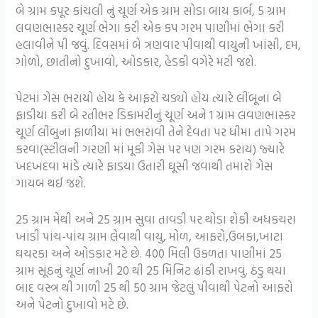
બે ગ્રામ કપૂર કાંચલી નું ચૂર્ણ એક ગ્રામ સોડા બાય કાર્બ, 5 ગ્રામ
લવણભાસ્કર ચૂર્ણ ભેગા કરી એક કપ ગરમ પાણીમાં ભેગા કરી
હલાવીને પી જવું. દિવસમાં બે ત્રણવાર પીવાથી વાયુની ખાંસી, દમ,
ગોળો, છાતીનો દુખાવો, ઓડકાર, હેડકી વગેરે મટી જશે.
પેટમાં ગેસ ભરાયો હોય કે આફરો ચડ્યો હોય ત્યારે લીંબૂના બે
ફાડીયા કરી બે રતીભર ડિકામરીનું ચૂર્ણ અને 1 ગ્રામ લવણભાસ્કર
ચૂર્ણ લીંબુના ફાળીયા માં ભભરાવી તેને દેવતા પર ધીમા તાપે ગરમ
કરવા(સ્ટીલની ગરણી માં મૂકી ગેસ પર પણ ગરમ કરાય) જ્યારે
ખદખદવા માંડે ત્યારે ફાડયા ઉતારી ઘૂસી જવાથી તમારો ગેસ
ગાયબ થઈ જશે.
25 ગ્રામ મેથી અને 25 ગ્રામ સુવા તાવડી પર થોડા શેકી અધકચરા
ખાંડી પાંચ-પાંચ ગ્રામ લેવાથી વાયુ, મોળ, આફરો,ઉબકા,ખાટા
ઘચરકા અને ઓડકાર મટે છે. 400 મિલી ઉકળતા પાણીમાં 25
ગ્રામ સૂંઠનું ચૂર્ણ નાખી 20 થી 25 મિનિટ ઢાંકી રાખવું. ઠંડુ થયા
બાદ વસ્ત્ર થી ગાળી 25 થી 50 ગ્રામ જેટલું પીવાથી પેટનો આફરો
અને પેટનો દુખાવો મટે છે.