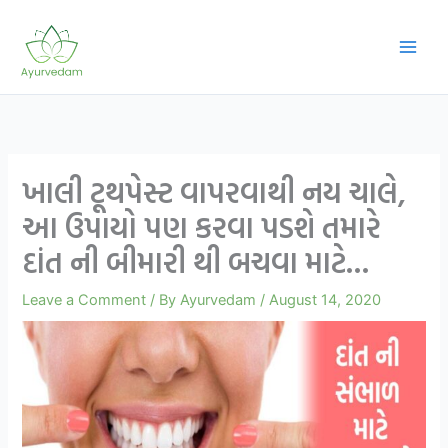
Skip
to
content
ખાલી ટૂથપેસ્ટ વાપરવાથી નય ચાલે,
આ ઉપાયો પણ કરવા પડશે તમારે
દાંત ની બીમારી થી બચવા માટે…
Leave a Comment
/ By
Ayurvedam
/
August 14, 2020