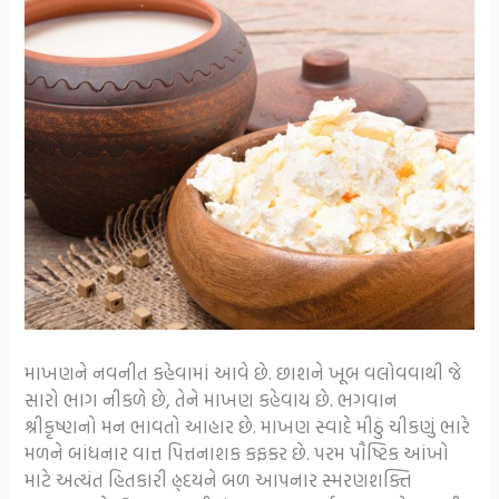
માખણને નવનીત કહેવામાં આવે છે. છાશને ખૂબ વલોવવાથી જે
સારો ભાગ નીકળે છે, તેને માખણ કહેવાય છે. ભગવાન
શ્રીકૃષ્ણનો મન ભાવતો આહાર છે. માખણ સ્વાદે મીઠું ચીકણું ભારે
મળને બાંધનાર વાત્ત પિત્તનાશક કફકર છે. પરમ પૌષ્ટિક આંખો
માટે અત્યંત હિતકારી હ્ર્દયને બળ આપનાર સ્મરણશક્તિ