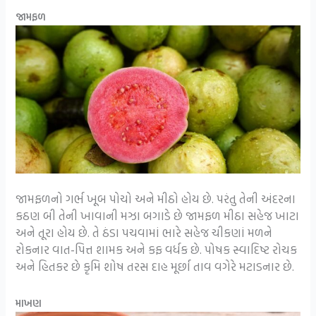
જામફળ
જામફળનો ગર્ભ ખૂબ પોચો અને મીઠો હોય છે. પરંતુ તેની અંદરના
કઠણ બી તેની ખાવાની મઝા બગાડે છે જામફળ મીઠા સહેજ ખાટા
અને તૂરા હોય છે. તે ઠંડા પચવામાં ભારે સહેજ ચીકણાં મળને
રોકનાર વાત-પિત્ત શામક અને કફ વર્ધક છે. પોષક સ્વાદિષ્ટ રોચક
અને હિતકર છે કૃમિ શોષ તરસ દાહ મૂર્છા તાવ વગેરે મટાડનાર છે.
માખણ