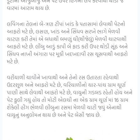
ડૂંટીની આજુબાજુ અને પેટ ઉપર હિંગનો લેપ કરવાથી થોડી જ
વારમાં આરામ થાય છે.
લવિંગના તેલનાં બે-ત્રણ ટીપાં ખાંડ કે પતાસામાં લેવાથી પેટનો
આફરો મટે છે, લસણ, ખાંડ અને સિંધવ સરખે ભાગે મેળવી
ચાટણ કરી તેમાં એ બધાથી બમણું ઘી(થીજેલું) મેળવી ચાટવાથી
આફરો મટે છે. લીંબુ આડું કાપી બે ફાડ કરી ઉપર થોડી સૂંઠ અને
સિંધવ નાખી અંગારા પર મૂકી ખદખદાવી રસ ચૂસવાથી આફરો
મટે છે.
વરીયાળી ચાવીને ખાવાથી અને તેનો રસ ઉતારતા રહેવાથી
ઉદરશૂળ અને આફરો મટે છે, વરિયાળીનો ચાર-પાંચ ગ્રામ ચૂર્ણ
પાણી સાથે લેવાથી આફરો મટે છે, વાયુની ગડબડ રહેતી હોય અને
પેટ ફુલી ગયું હોય તો મોટી એલચી ના એક ગ્રામ ચૂર્ણ માં 16 ગ્રામ
શેકેલી હીંગ ભેળવી લીંબુના રસમાં મેળવી ચાટી જવું એનાથી
વાયુનું અનુલોમન થાય છે અને પેટ બેસી જાય છે.