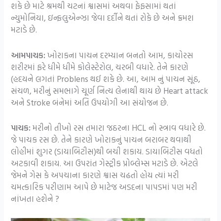
શકે છે માટે શ્રમથી ચટનાં શ્વાસમાં અથવા ફેફસામાં થતાં
ન્યુમોનિયા, ઇન્ફલુએન્ઝા જેવા દર્દીને થતાં રોકે છે અને ક્રમશ
મટાડે છે.
આમપાચક:
ખોરાકના પાચન દરમ્યાન બનતો આમ, કાચોરસ
શરીરમાં ફરે ધીમે ધીમે કોલેસ્ટેરોલ, ચરબી વધારે. તેને કારણે
(હદયને લગતાં Problens થઈ શકે છે. આ, આમ નું પાચન સૂંઠ,
સંચળ, મરીનું સમભાગે ચૂર્ણ નિત્ય લેનાથી થાય છે Heart attack
અને Stroke બંનેમાં અતિ ઉપયોગી આ સંયોજન છે.
પાચક:
મરીનો તીખો રસ તમારા જઠરના HCL નો સ્ત્રાવ વધારે છે.
જે પાચક રસ છે. તેને કારણે ખોરાકનું પાચન બરાબર થવાથી
લોહીમાં શુગર (ડાયાબિટીસ)થી બચી શકાય. ડાયાબિટીસ વધતો
અટકાવી શકાય. આ ઉપરાંત ગેસ્ટ્રીક પ્રોબ્લેમ્સ મટાડે છે. એટલે
જેમને ગેસ કે અપચાના કારણે શ્વાસ ચઢતો હોય ત્યાં મરી
ચમત્કારિક પરીણામ આપે છે માટેજ અડદના પાપડમાં પણ મરી
નાંખતા હશેને ?