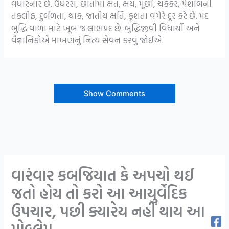
વધારનાર છે. ઉધરસ, છાતીમાં ક્ષત, ક્ષય, મૂર્છા, ચકકર, પેશાબની
તકલીફ, દુર્બળતા, થાક, જાતીય ક્ષતિ, કૃશતા વગેરે દૂર કરે છે. મંદ
બુદ્ધિ વાળા માટે ખૂબ જ લાભપ્રદ છે. બુદ્ધિજીવી વિદ્યાર્થી અને
વૈજ્ઞાનિકોએ માખણનું નિત્ય સેવન કરવું જોઈએ.
Show Comments
વારંવાર કબજિયાત કે અપચો થઈ
જતો હોય તો કરો આ આયુર્વેદિક
ઉપચાર, પછી ક્યારેય નહીં થાય આ
પ્રોબ્લેમ