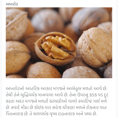
અખરોટ
અખરોટનો આંતરિક આકાર મગજને આબેહૂબ મળતો આવે છે.
તેથી તેને બુદ્ધિવર્ધક માનવામાં આવે છે. તેના ઉપરનું કડક પડ દૂર
કરતાં અંદર મગજને મળતી કરચલીઓ વાળો સ્વાદિષ્ટ ગર્ભ મળે
છે. સ્વાદે મીઠા છે કોઈક વાર સહેજ ચીકણાં મળને રોકનાર વાત
પિત્તનાશક છે. તે બળવર્ધક વૃષ્ય દાહનાશક અને પથ્ય છે.