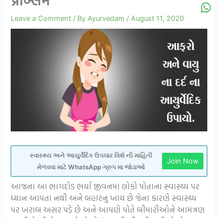
Leave a Comment
/ By
Ayurvedam
/
August 11, 2020
સ્વાસ્થ્ય અને આયુર્વેદિક ઉપચાર વિશે ની માહિતી
Join Now
મેળવવા માટે WhatsApp ગ્રુપ મા જોડાઓ
આજના આ ભાગદોડ ભર્યા જીવનમાં લોકો પોતાના સ્વાસ્થ્ય પર
ધ્યાન આપતા નથી અને બહારનું ખાય છે જેના કારણે સ્વાસ્થ્ય
પર ખરાબ અસર પડે છે અને આપણે પોતે બીમારીઓને આમંત્રણ