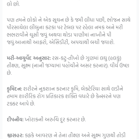
લો છો.
પણ તમને લોકો ને એક સૂચન છે કે જમી લીધા પછી, ભોજન સાથે
પીરસાયેલા લીંબુના કટકા પર ટેબલ પર રહેલા નમક અને મરી
ભભરાવીને ચૂસી જવું અથવા થોડા પાણીમાં નાખીને પી
જવું.આનાથી આફરો, એસિડીટી, અપચાથી બચી જવાશે.
મરી-આયુર્વેદ અનુસાર:
રસ-કટુ-તીખો છે ગુણમાં લઘુ (હલકું)
તીક્ષ્ણ, સૂક્ષ્મ (નાની જગ્યામાં પહોંચીને અસર કરનાર). વીર્ય ઉષ્ણ
છે.
કૃમિદન:
શરીરને નુકશાન કરનાર કૃમિ, બેક્ટેરિયા સાથે લડીને
તમામ શારીરિક રોગ પ્રતિકારક શક્તિ વધારે છે કેન્સરને પણ
ટક્કર આપે છે.
દીપનીય:
ખોરાકની અરુચિ દૂર કરનાર છે.
શ્વાસહર:
કફકે આવરણ ને તેના તીક્ષ્ણ અને સૂક્ષ્મ ગુણથી તોડી