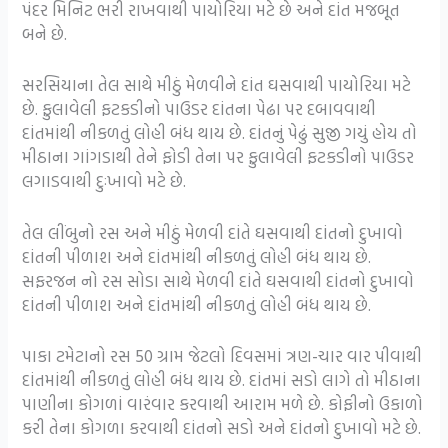
પંદર મિનિટ ભરી રાખવાથી પાયોરિયા મટે છે અને દાંત મજબૂત
બને છે.
સરસિયાના તેલ સાથે મીઠું મેળવીને દાંત ઘસવાથી પાયોરિયા મટે
છે. ફુલાવેલી ફટકડીનો પાઉડર દાંતના પેઢા પર દબાવવાથી
દાંતમાંથી નીકળતું લોહી બંધ થાય છે. દાંતનું પેઢું સુજી ગયું હોય તો
મીઠાના ગાંગડાથી તેને ફોડી તેના પર ફુલાવેલી ફટકડીનો પાઉડર
લગાડવાથી દુઃખાવો મટે છે.
તેલ લીંબુનો રસ અને મીઠું મેળવી દાંતે ઘસવાથી દાંતનો દુખાવો
દાંતની પીળાશ અને દાંતમાંથી નીકળતું લોહી બંધ થાય છે.
સફરજન નો રસ સોડા સાથે મેળવી દાંતે ઘસવાથી દાંતનો દુખાવો
દાંતની પીળાશ અને દાંતમાંથી નીકળતું લોહી બંધ થાય છે.
પાકા ટમેટાનો રસ 50 ગ્રામ જેટલો દિવસમાં ત્રણ-ચાર વાર પીવાથી
દાંતમાંથી નીકળતું લોહી બંધ થાય છે. દાંતમાં સડો લાગે તો મીઠાના
પાણીના કોગળાં વારંવાર કરવાથી આરામ મળે છે. કોફીનો ઉકાળો
કરી તેના કોગળા કરવાથી દાંતનો સડો અને દાંતનો દુખાવો મટે છે.