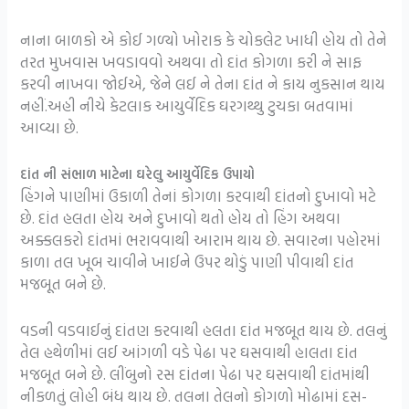
નાના બાળકો એ કોઈ ગળ્યો ખોરાક કે ચોકલેટ ખાધી હોય તો તેને
તરત મુખવાસ ખવડાવવો અથવા તો દાંત કોગળા કરી ને સાફ
કરવી નાખવા જોઈએ, જેને લઈ ને તેના દાંત ને કાય નુકસાન થાય
નહીં.અહી નીચે કેટલાક આયુર્વેદિક ઘરગથ્થુ ટુચકા બતવામાં
આવ્યા છે.
દાંત ની સંભાળ માટેના ઘરેલુ આયુર્વેદિક ઉપાયો
હિંગને પાણીમાં ઉકાળી તેનાં કોગળા કરવાથી દાંતનો દુખાવો મટે
છે. દાંત હલતા હોય અને દુખાવો થતો હોય તો હિંગ અથવા
અક્કલકરો દાંતમાં ભરાવવાથી આરામ થાય છે. સવારના પહોરમાં
કાળા તલ ખૂબ ચાવીને ખાઈને ઉપર થોડું પાણી પીવાથી દાંત
મજબૂત બને છે.
વડની વડવાઈનું દાંતણ કરવાથી હલતા દાંત મજબૂત થાય છે. તલનું
તેલ હથેળીમાં લઈ આંગળી વડે પેઢા પર ઘસવાથી હાલતા દાંત
મજબૂત બને છે. લીંબુનો રસ દાંતના પેઢા પર ઘસવાથી દાંતમાંથી
નીકળતું લોહી બંધ થાય છે. તલના તેલનો કોગળો મોઢામાં દસ-