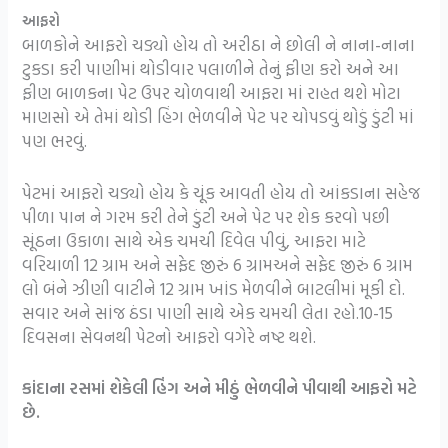
આફરો
બાળકોને આફરો ચડ્યો હોય તો અરીઠા ને છોલી ને નાના-નાના
ટુકડા કરી પાણીમાં થોડીવાર પલાળીને તેનું ફીણ કરો અને આ
ફીણ બાળકના પેટ ઉપર ચોળવાથી આફરા માં રાહત થશે મોટા
માણસો એ તેમાં થોડી હિંગ ભેળવીને પેટ પર ચોપડવું થોડું ડુંટી માં
પણ ભરવું.
પેટમાં આફરો ચડ્યો હોય કે ચૂંક આવતી હોય તો આંકડાના સહેજ
પીળા પાન ને ગરમ કરી તેને ડુંટી અને પેટ પર શેક કરવો પછી
સૂંઠના ઉકાળા સાથે એક ચમચી દિવેલ પીવું, આફરા માટે
વરિયાળી 12 ગ્રામ અને સફેદ જીરું 6 ગ્રામઅને સફેદ જીરું 6 ગ્રામ
લો બંને ઝીણી વાટીને 12 ગ્રામ ખાંડ મેળવીને બાટલીમાં મૂકી દો.
સવાર અને સાંજ ઠંડા પાણી સાથે એક ચમચી લેતા રહો.10-15
દિવસના સેવનથી પેટનો આફરો વગેરે નષ્ટ થશે.
કાંદાના રસમાં શેકેલી હિંગ અને મીઠું ભેળવીને પીવાથી આફરો મટે
છે.