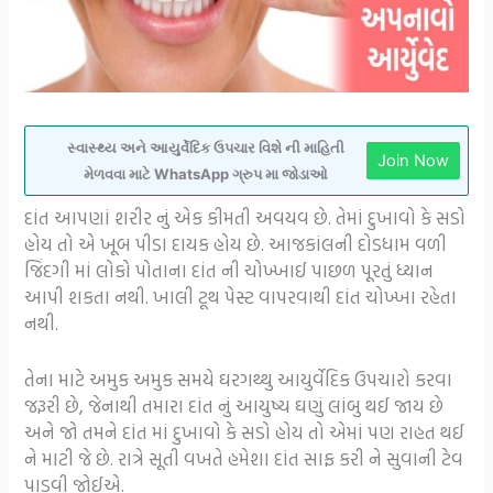
સ્વાસ્થ્ય અને આયુર્વેદિક ઉપચાર વિશે ની માહિતી
Join Now
મેળવવા માટે WhatsApp ગ્રુપ મા જોડાઓ
દાંત આપણાં શરીર નું એક કીમતી અવયવ છે. તેમાં દુખાવો કે સડો
હોય તો એ ખૂબ પીડા દાયક હોય છે. આજકાંલની દોડધામ વળી
જિંદગી માં લોકો પોતાના દાંત ની ચોખ્ખાઈ પાછળ પૂરતું ધ્યાન
આપી શકતા નથી. ખાલી ટૂથ પેસ્ટ વાપરવાથી દાંત ચોખ્ખા રહેતા
નથી.
તેના માટે અમુક અમુક સમયે ઘરગથ્થુ આયુર્વેદિક ઉપચારો કરવા
જરૂરી છે, જેનાથી તમારા દાંત નું આયુષ્ય ઘણું લાંબુ થઈ જાય છે
અને જો તમને દાંત માં દુખાવો કે સડો હોય તો એમાં પણ રાહત થઈ
ને માટી જે છે. રાત્રે સૂતી વખતે હમેશા દાંત સાફ કરી ને સુવાની ટેવ
પાડવી જોઈએ.