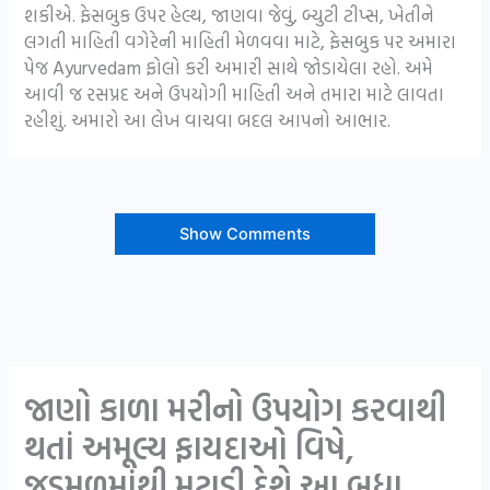
શકીએ. ફેસબુક ઉપર હેલ્થ, જાણવા જેવું, બ્યુટી ટીપ્સ, ખેતીને
લગતી માહિતી વગેરેની માહિતી મેળવવા માટે, ફેસબુક પર અમારા
પેજ Ayurvedam ફોલો કરી અમારી સાથે જોડાયેલા રહો. અમે
આવી જ રસપ્રદ અને ઉપયોગી માહિતી અને તમારા માટે લાવતા
રહીશું. અમારો આ લેખ વાચવા બદલ આપનો આભાર.
Show Comments
જાણો કાળા મરીનો ઉપયોગ કરવાથી
થતાં અમૂલ્ય ફાયદાઓ વિષે,
જડમૂળમાંથી મટાડી દેશે આ બધા