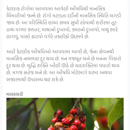
કેટલાક રોગોમાં આપવામાં આવેલી ઔષધિથી માનસિક
બિમારીઓ જન્મે છે. રોગો મટાડતા દર્દીની માનસિક સ્થિતિ બગડી
જાય છે. આ પરિસ્થિતિ લાંબા સમય સુધી રહેવાથી શરીરમાં તૂટ
હાથ-પગમાં કળતર, માથાનો દુખાવો, કમરનો દુખાવો, માથું ભારે
લાગવું, વાંસો ફાટવો વગેરે તકલીફો ઉદભવે છે.
અહીં કેટલીક ઔષધિઓ આપવામાં આવી છે, જેના સેવનથી
માનસિક નબળાઇ દૂર થાય છે. મન મજબૂત બને છે મનના વિકારો
દૂર થાય છે. બુદ્ધિ શક્તિ ખીલી ઊઠે છે યાદશક્તિમાં વધારો થાય
છે, મગજ સતેજ બને છે. આ ઔષધિ મોટેભાગે ઘરમાં અથવા
બજારમાંથી ઉપલબ્ધ થઇ શકે છે.
માલકાંકડી