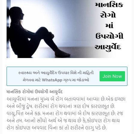
સ્વાસ્થ્ય અને આયુર્વેદિક ઉપચાર વિશે ની માહિતી
Join Now
મેળવવા માટે WhatsApp ગ્રુપ મા જોડાઓ
માનસિક રોગોમાં ઉપયોગી આયુર્વેદ
આયુર્વેદમાં મનના મુખ્ય બે રોગ બતાવવામાં આવ્યા છે.એક ઇચ્છા
અને બીજું દ્વેષ. શરીરમાં રોગ થવાનાં ત્રણ દોષ કારણભૂત છે.
વાયુ,પિત્ત અને કફ. મનના રોગ થવામાં બે દોષ કારણભૂત છે: રજ
અને તમ. આનો સીધો અર્થ એ જ થાય છે કે,કોઇપણ રોગ થાય
રોગ કોઇપણ અપવાદ વિના કાં તો શરીરને લાગુ પડે છે.