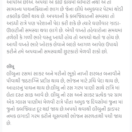
આપીએ છીએ. અપચો એ કોઈ કાયમી બીમારી નથી એ તો
સામાન્ય પાચનક્રિયાનો ભાગ છે જેના લીધે અમુકવાર પેટમાં થોડી
તકલીફ ઉભી થાય છે. અપચાની કે કબજિયાતની સમસ્યા તો
અડધી રાત્રે પણ પરેશાની પેદા કરી શકે છે ત્યારે ઘણીવાર ઝાડા-
ઊલટીની સમસ્યા થવા લાગે છે. એવી વખતે તહેવારોના સમયમાં
તળેલી કે ગળી ભારે વસ્તુ ખાધી હોય તો અપચો થતો જ હોય છે.
આવી વખતે ભારે ખોરાક લેવાને બદલે આગળ આપેલ ઉપાયો
કરીને તમે અપચાની સમસ્યાથી છુટકારો મેળવી શકો છો.
લીંબૂ
લીંબુના રસમાં સાકર અને મરીનો ભૂકો નાખી શરબત બનાવીને
પીવાથી જઠરાગ્નિ પ્રદીપ્ત થાય છે, ભોજન માટે રૂચિ પેદા થાય છે,
આહારનું પાચન થાય છે.લીંબુ નો રસ ગરમ પાણી સાથે રાત્રિ‍ માં
લેતા દસ્‍ત સાફ આવે છે. લીંબુ નો રસ અને સાકર પ્રત્‍યેક ૧૨ ગ્રામ
એક ગ્લાસ પાણીમાં મેળવી રાત્રે પીતા અમુક જ દિવસોમાં જુના માં
જુનો કબજિયાત દૂર થઈ જાય છે.અપચો થવાથી લીંબુની ફાડપર
નમક લગાડી ગરમ કરીને ચૂસવાથી ભોજન સરળતાથી પચી જાય
છે.