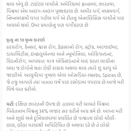
થાય એવું છે. ટાઈટલ વાંચીને. અમેરિકામાં ફ્રાન્સમાં, ભારતમાં,
વિશ્વમાં એમ અલગ-અલગ પૃથ્થકરણ છે. અમીર વર્ગ, મધ્યમવર્ગ,
નિમ્નમધ્યમી વગર ગરીબ વર્ગ એ રીતનું એનાલિસિસ વાંચીને પણ
અચંબો થયો. ઉંમર પ્રમાણેનું પણ વર્ગીકરણ છે
મૃત્યુ ના 10 મુખ્ય કારણો
હૃદયરોગ, કેન્સર, શ્વાસ રોગ, ફેફસાંનો રોગ, સ્ટ્રોક, અલ્ઝાઈમર,
ડાયાબિટીસ, ઇન્ફલુએન્ઝા અને ન્યુમોનિયા, ઓકિઝન્ડન્ટ,
કિડનીરોગ, આપઘાત. માત્ર એકિસડન્ટને બાદ કરતાં બાકીના
બધા જ રોગોને થતા રોકી શકાય અથવા થાય ત્યારે શું કરવું એ
જાણીએ. આયુર્વેદમાં પુષ્કળ એવાં ઓસડિયા-Herbs, Spices છે,
જે હજુ આપણે ત્યાં ૫૦૦૦ વર્ષે પણ રસોડામાં વપરાય છે.આજે મરી
વિષે વાત કરીએ.
મરી:
દક્ષિણ ભારતની ઉપજ છે. હાલમાં મરી બાબતે વિશ્વમાં
વિયેતનામ વિશ્વનું 34% બજાર સર કરીને અગ્ર ક્રમે છે. આખા મરી
અને ભૂકો બંને દુનિયાભરમાં પ્રચલિત છે પાશ્વાત્ય લોકો ચીલી-
લાલ, લીલાં મરચાંથી અપિરિચિત છે અથવા ડરે છે તે લોકો