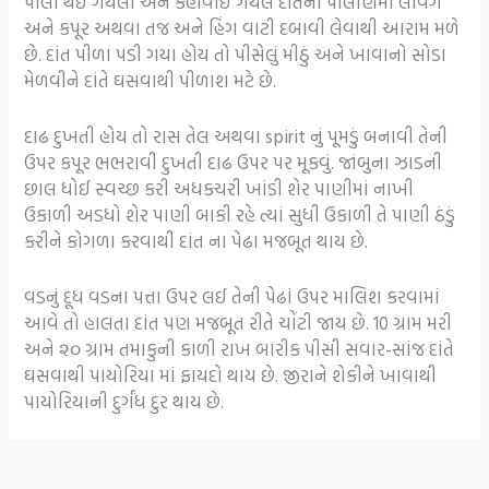
પોલા થઈ ગયેલા અને કહોવાઈ ગયેલ દાંતના પોલાણમાં લવિંગ
અને કપૂર અથવા તજ અને હિંગ વાટી દબાવી લેવાથી આરામ મળે
છે. દાંત પીળા પડી ગયા હોય તો પીસેલું મીઠું અને ખાવાનો સોડા
મેળવીને દાંતે ઘસવાથી પીળાશ મટે છે.
દાઢ દુખતી હોય તો રાસ તેલ અથવા spirit નું પૂમડું બનાવી તેની
ઉપર કપૂર ભભરાવી દુખતી દાઢ ઉપર પર મૂકવું. જાંબુના ઝાડની
છાલ ધોઈ સ્વચ્છ કરી અધકચરી ખાંડી શેર પાણીમાં નાખી
ઉકાળી અડધો શેર પાણી બાકી રહે ત્યાં સુધી ઉકાળી તે પાણી ઠંડું
કરીને કોગળા કરવાથી દાંત ના પેઢા મજબૂત થાય છે.
વડનું દૂધ વડના પત્તા ઉપર લઈ તેની પેઢાં ઉપર માલિશ કરવામાં
આવે તો હાલતા દાંત પણ મજબૂત રીતે ચોંટી જાય છે. 10 ગ્રામ મરી
અને ૨૦ ગ્રામ તમાકુની કાળી રાખ બારીક પીસી સવાર-સાંજ દાંતે
ઘસવાથી પાયોરિયા માં ફાયદો થાય છે. જીરાને શેકીને ખાવાથી
પાયોરિયાની દુર્ગંધ દુર થાય છે.