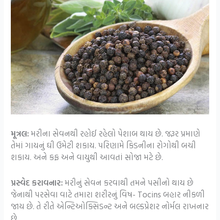
મૂત્રલ:
મરીના સેવનથી રહોઈ રહેલો પેશાબ થાય છે. જરૂર પ્રમાણે
તેમાં ગાયનું ઘી ઉમેટી શકાય. પરિણામે કિડનીના રોગોથી બચી
શકાય. અને કફ અને વાયુથી આવતાં સોજા મટે છે.
પ્રસ્વેદ કરાવનાર:
મરીનું સેવન કરવાથી તમને પસીનો થાય છે
જેનાથી પરસેવા વાટે તમારા શરીરનું વિષ- Tocins બહાર નીકળી
જાય છે. તે રીતે એન્ટિઓક્સિડન્ટ અને બલ્ડપ્રેશર નોર્મલ રાખનાર
છે.