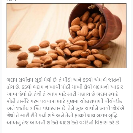
બદામ સર્વોત્તમ સૂકો મેવો છે. તે મીઠી અને કડવી એમ બે જાતની
હોય છે. કડવી બદામ ન ખાવી મીઠી ચાખી લેવી બદામનો આકાર
આંખ જેવો છે. તેથી તે આંખ માટે સારી ગણાય છે બદામ સ્વાદે
મીઠી તાસીરે ગરમ પચવામાં ભારે ગુણમાં ચીકાશવાળી વીર્યવર્ધક
અને જાતીય શક્તિ વધારનાર છે. તેને ખૂબ ચાવીને ખાવી જોઈએ
જેથી તે સારી રીતે પચી શકે અને તેનો ફાયદો થાય બદામ બુદ્ધિ
આંખનું તેજ આંખની શક્તિ યાદશક્તિ વગેરેનો વિકાસ કરે છે.