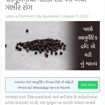
ગંભીર રોગ
Leave a Comment
/ By
Ayurvedam
/
August 11, 2020
સ્વાસ્થ્ય અને આયુર્વેદિક ઉપચાર વિશે ની માહિતી
Join Now
મેળવવા માટે WhatsApp ગ્રુપ મા જોડાઓ
આજકલ ઘણા વિજ્ઞાનસંશોધનો અને સર્વે થાય છે. માહિતીઓના
ઢગલા ઇન્ટરનેટ પર છે, પણ મૃત્યુનાં ૧૦ કારણો વાંચતાં આશ્વર્ય