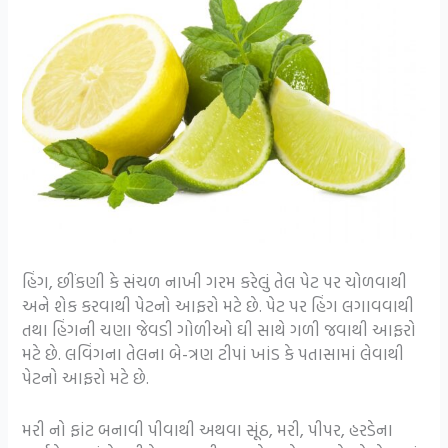
હિંગ, છીંકણી કે સંચળ નાખી ગરમ કરેલું તેલ પેટ પર ચોળવાથી
અને શેક કરવાથી પેટનો આફરો મટે છે. પેટ પર હિંગ લગાવવાથી
તથા હિંગની ચણા જેવડી ગોળીઓ ઘી સાથે ગળી જવાથી આફરો
મટે છે. લવિંગના તેલના બે-ત્રણ ટીપાં ખાંડ કે પતાસામાં લેવાથી
પેટનો આફરો મટે છે.
મરી નો ફાંટ બનાવી પીવાથી અથવા સૂંઠ, મરી, પીપર, હરડેના