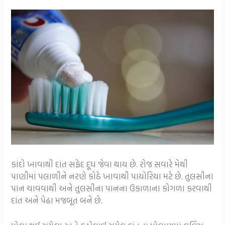
કાંદો ખાવાથી દાંત સફેદ દૂધ જેવા થાય છે. રોજ સવારે મેથી
પાણીમાં પલાળીને નરણે કોઠે ખાવાથી પાયોરિયા મટે છે. તુલસીના
પાન ચાવવાથી અને તુલસીના પાનના ઉકાળાના કોગળા કરવાથી
દાંત અને પેઢા મજબૂત બને છે.