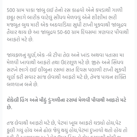
500 ગ્રામ પાકા જાંબુ લઈ તેનો રસ કાઢવો એને કપડાથી ગાળી
છઠ્ઠા ભાગે બારીક વાટેલું સીંધવ મેળવવું એને શીશીમાં ભરી
મજબુત બુચ મારી એક અઠવાડિયા સુધી રાખી મૂકવાથી જાંબુદ્રવ
તૈયાર થાય છે આ જાંબુદ્રવ 50-60 ગ્રામ દિવસમાં ત્રણવાર પીવાથી
આફરો મટે છે.
જાયફળનું ચુર્ણ,એક -બે ટીપા તેલ અને ખાંડ અથવા પતાસા મા
મેળવી ખાવાથી આફરો તથા ઉદરશૂળ મટે છે. જીરું અને સિંધવ
સરખે ભાગે લઈ લીંબુના રસમાં સાત દિવસ પલાળી રાખી સૂકવી
ચૂર્ણ કરી સવાર સાંજ લેવાથી આફરો મટે છે, તેમજ પાચન શક્તિ
બળવાન બને છે.
શેકેલી હિંગ અને મીઠું ડુંગળીના રસમાં મેળવી પીવાથી આફરો મટે
છે.
તજ લેવાથી આફરો મટે છે, પેટમાં ખૂબ આફરો ચડ્યો હોય,પેટ
ફુલી ગયું હોય અને ઢોલ જેવું થયું હોય,પેટમાં દુખાવો થતો હોય તો