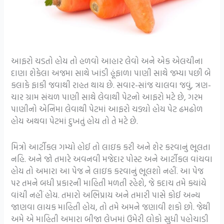
આફરો ચડતો હોય તો હળવો આહાર લેવો અને એક એલચીના
દાણા શેકેલા અજમા સાથે ખાંડી હૂંફાળા પાણી સાથે જમ્યા પછી બે
કલાકે ફાકી જવાથી રાહત થાય છે. સવાર-સાંજ ચાલવા જવું, ત્રણ-
ચાર ગ્રામ સંચળ પાણી સાથે લેવાથી પેટનો આફરો મટે છે, ગરમ
પાણીનો એનિમા લેવાથી પેટમાં આફરો ચડ્યો હોય પેટ ઢમઢોળ
હોય અથવા પેટમાં દુખતું હોય તો તે મટે છે.
મિત્રો આર્ટીકલ ગમ્યો હોઈ તો લાઇક કરી અને શેર કરવાનું ભૂલતા
નહિ. અને જો તમારે અવનવી મજેદાર પોસ્ટ અને આર્ટીકલ વાંચવા
હોય તો અમારા આ પેજ ને લાઇક કરવાનું ભૂલશો નહીં. આ પેજ
પર તમને બધી પ્રકારની માહિતી મળતી રહેશે, જે કદાચ તમે ક્યાંયે
વાંચી નહીં હોય. તમારો અભિપ્રાય અને તમારી પાસે કોઈ અન્ય
જાણવા લાયક માહિતી હોય, તો તમે અમને જણાવી શકો છો. જેથી
અમે એ માહિતી અમારા બીજા લેખમાં ઉમેરી લોકો સુધી પહોચાડી