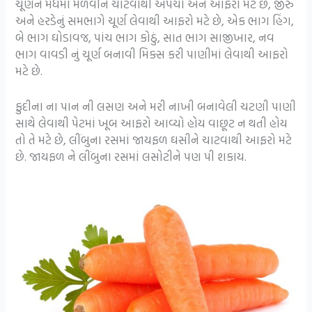
ચૂર્ણને મધમાં મેળવીને ચાટવાથી અપચો અને આફરો મટે છે, જીરું
અને હરડેનું સમભાગે ચૂર્ણ લેવાથી આફરો મટે છે, એક ભાગ હિંગ,
બે ભાગ ઘોડાવજ, પાંચ ભાગ કોઠું, સાત ભાગ સાજીખાર, નવ
ભાગ વાવડી નું ચૂર્ણ બનાવી મિક્સ કરી પાણીમાં લેવાથી આફરો
મટે છે.
ફુદીના ના પાન ની લસણ અને મરી નાખી બનાવેલી ચટણી પાણી
સાથે લેવાથી પેટમાં ખૂબ આફરો આવ્યો હોય વાછૂટ ન થતી હોય
તો તે મટે છે, લીંબુના રસમાં જાયફળ ઘસીને ચાટવાથી આફરો મટે
છે. જાયફળ ને લીંબુના રસમાં લસોટીને પણ પી શકાય.