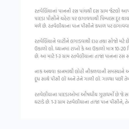
રતવેલિયાનાં પાનનો રસ પાંચથી દસ ગ્રામ જેટલો આપ
પાંદડા પીસીને ચહેરા પર લગાવવાથી પિમ્પલ્સ દૂર થા
મળે છે. રતવેલીયાના પાન પીસીને કપાળ પર લગાવવાથી
રતવેલિયાને વાટીને લગાડવાથી દાહ તથા સોજો મટે 
ઉકાળો લો. ધ્યાનમાં રાખો કે આ ઉકાળો માત્ર 10-
છે. આ માટે 1-3 ગ્રામ રતવેલીયાના તાજા પાનના રસ સ
નાક અથવા કાનમાંથી લોહી નીકળવાની સમસ્યાને આયુર્
દૂધ સાથે પીસી લો અને તેને ગાળી લો. ગાળ્યા પછી તેમ
રતવેલીયાના પાંદડાઓમાં ઔષધીય ગુણધર્મો છે જે સાં
ઘટાડે છે. 1-3 ગ્રામ રતવેલીયાના તાજા પાન પીસીને, 