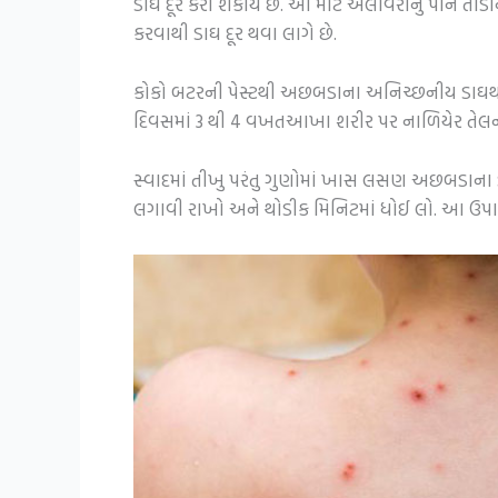
ડાઘ દૂર કરી શકાય છે. આ માટે એલોવેરાનું પાન તોડ
કરવાથી ડાઘ દૂર થવા લાગે છે.
કોકો બટરની પેસ્ટથી અછબડાના અનિચ્છનીય ડાઘથી પણ
દિવસમાં 3 થી 4 વખતઆખા શરીર પર નાળિયેર તેલની 
સ્વાદમાં તીખુ પરંતુ ગુણોમાં ખાસ લસણ અછબડાના 
લગાવી રાખો અને થોડીક મિનિટમાં ધોઈ લો. આ ઉપ