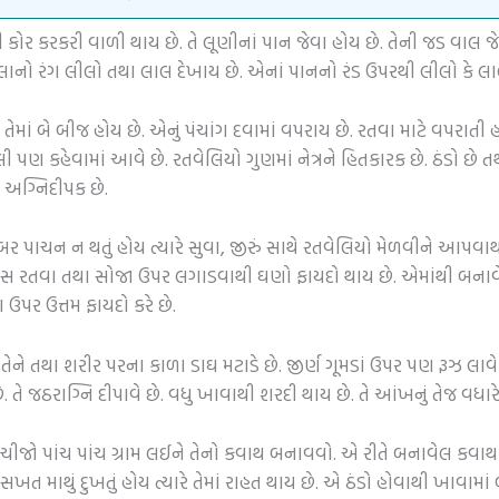
ોર કરકરી વાળી થાય છે. તે લૂણીનાં પાન જેવા હોય છે. તેની જડ વાલ જેવી
 વેલાનો રંગ લીલો તથા લાલ દેખાય છે. એનાં પાનનો રંડ ઉપરથી લીલો કે લ
તેમાં બે બીજ હોય છે. એનું પંચાંગ દવામાં વપરાય છે. રતવા માટે વપરાતી
લી પણ કહેવામાં આવે છે. રતવેલિયો ગુણમાં નેત્રને હિતકારક છે. ઠંડો છે ત
 અગ્નિદીપક છે.
ાબર પાચન ન થતું હોય ત્યારે સુવા, જીરું સાથે રતવેલિયો મેળવીને આપ
ી પોટીસ રતવા તથા સોજા ઉપર લગાડવાથી ઘણો ફાયદો થાય છે. એમાંથી બનાવ
ઉપર ઉત્તમ ફાયદો કરે છે.
ને તથા શરીર પરના કાળા ડાઘ મટાડે છે. જીર્ણ ગૂમડાં ઉપર પણ રૂઝ લાવે 
. તે જઠરાગ્નિ દીપાવે છે. વધુ ખાવાથી શરદી થાય છે. તે આંખનું તેજ વધારે 
ેક ચીજો પાંચ પાંચ ગ્રામ લઈને તેનો કવાથ બનાવવો. એ રીતે બનાવેલ કવા
ખત માથું દુખતું હોય ત્યારે તેમાં રાહત થાય છે. એ ઠંડો હોવાથી ખાવામ