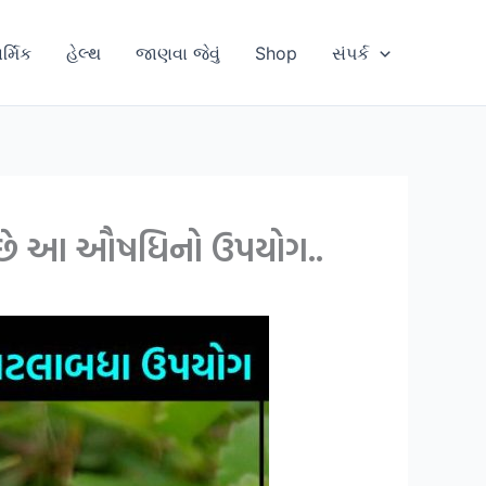
ાર્મિક
હેલ્થ
જાણવા જેવું
Shop
સંપર્ક
ક છે આ ઔષધિનો ઉપયોગ..