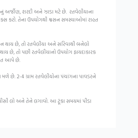
ું અર્જીણ, શરદી અને ઝાડા મટે છે. રતવેલીયાના
ર મિક્સ કરો. તેના ઉપયોગથી શ્વસન સમસ્યાઓમાં રાહત
ાન થાય છે, તો રતવેલીયા અને સરિવાથી બનેલો
વ થાય છે, તો પછી રતવેલીયાનો ઉપયોગ ફાયદાકારક
હત આપે છે.
ળે છે. 2-4 ગ્રામ રતવેલીયોના પંચાંગના પાવડરને
પીસી લો અને તેને લગાવો. આ ટૂંકા સમયમાં પીડા