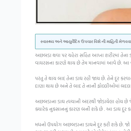
સ્વાસ્થ્ય અને આયુર્વેદિક ઉપચાર વિશે ની માહિતી મેળ
અછબડા થવા પર ચહેરા સહિત આખા શરીરમાં તેના ડાઘ
વાયરસના કારણે થાય છે તેમ માનવામાં આવે છે. આ 
પરંતુ તે થાય બાદ તેના ડાઘ રહી જાય છે. તેને દૂર
દાણા થાય છે અને તે બાદ તે નાની ફોલ્લીઓમાં બદલ
અછબડાના ડાઘ ત્વચાની અંદરથી જોડાયેલા હોય છે જે
ક્યારેક નુકસાનનું કારણ બની શકે છે . આ ડાઘ દૂર
મધનો ઉપયોગ અછબડાના ડાઘને દૂર કરી શકે છે. જો 