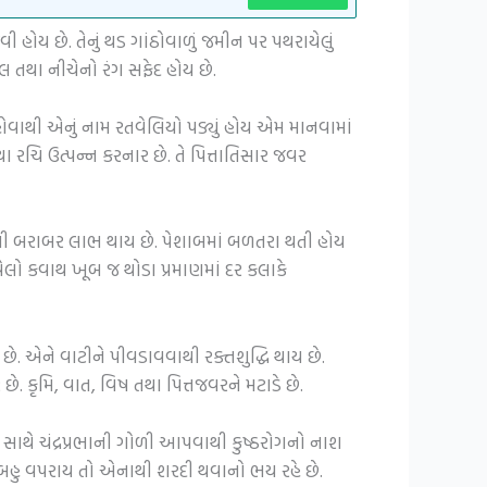
 હોય છે. તેનું થડ ગાંઠોવાળું જમીન પર પથરાયેલું
ાલ તથા નીચેનો રંગ સફેદ હોય છે.
 હોવાથી એનું નામ રતવેલિયો પડ્યું હોય એમ માનવામાં
થા રચિ ઉત્પન્ન કરનાર છે. તે પિત્તાતિસાર જવર
વાથી બરાબર લાભ થાય છે. પેશાબમાં બળતરા થતી હોય
ેલો કવાથ ખૂબ જ થોડા પ્રમાણમાં દર કલાકે
છે. એને વાટીને પીવડાવવાથી રક્તશુદ્ધિ થાય છે.
છે. કૃમિ, વાત, વિષ તથા પિત્તજવરને મટાડે છે.
થ સાથે ચંદ્રપ્રભાની ગોળી આપવાથી કુષ્ઠરોગનો નાશ
ાં બહુ વપરાય તો એનાથી શરદી થવાનો ભય રહે છે.