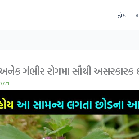
હોમ
ધ
વા અનેક ગંભીર રોગમા સૌથી અસરકાર
2021