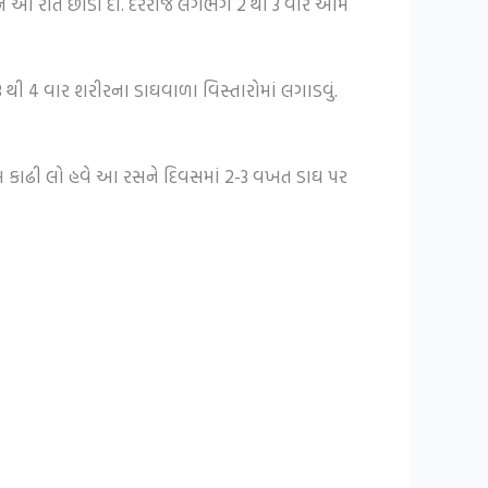
તેને આ રીતે છોડી દો. દરરોજ લગભગ 2 થી 3 વાર આમ
થી 4 વાર શરીરના ડાઘવાળા વિસ્તારોમાં લગાડવું.
રસ કાઢી લો હવે આ રસને દિવસમાં 2-3 વખત ડાઘ પર