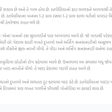
ી શકાય છે અને તે ગરમ હોય છે. રતવેલિયાનો ફાંટ બાળકને આપવાથી તેન
ય છે. રતવેલીયાના પાનના 1-2 ગ્રામ રસમાં 1-2 ગ્રામ કાળા મરીનો પાવડ
 હેમરેજમાં રાહત મળે છે.
છે. એનાં પાનનો રસ સુવાવડીને પણ આપવામાં આવે છે. જો ઝાડાથી પરેશ
20 મિલી લો. પેશાબ કરતી વખતે દુખાવો અને બર્નિંગ સનસનાટીનો અનુભ
ાથે પીસીને જીરું નાખી પીવો. તે પીડા અને બર્નિંગ સનસનાટી બંનેમાં રા
વેદમાં લોહીનો રોગ કહેવામાં આવે છે. ઉનાળામાં આ સમસ્યા વધુ જોવા મ
ાં ખાંડ નાખીને પીવો. તે બ્લડ પ્રેશરમાં ઝડપી રાહત આપે છે.
ધાનો દુખાવો અને બળતરા દૂર કરવામાં મદદ કરે છે. રતવેલીયાના પાંદડા 
તેને દિવસમાં ત્રણ વખત ગાળીને પીવાથી ગોનોરિયા માં ફાયદો થાય છે.