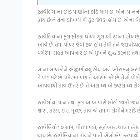
રતવેલિયાના છોડ પાણીના કાંઠે થાય છે. એનાં પાનની ક
હોય છે ને તેના ડાંખળાં બે ફૂટ જેવડાં હોય છે. એના
રતવેલિયાના ફૂલ ફીક્કા ધોળા ગુલાબી રંગના હોય છે. 
આવે છે. તેમાં પીપર જેવાં ફળ હોય તેથી તેને જલપીપ્પ
વગેરેમાં રાહત આપનાર છે એ મુખને શુદ્ધ કરનાર તથા
નાનાં બાળકોને અજીર્ણ થયું હોય અને ખોરાકનું બર
તે પણ મટે છે. પ્રમેહમાં પણ તે આરામ કરે છે. તેન
આપવાથી તાવ ઊતરે છે. તે અસાધ્ય એ કષ્ટસાધ્ય રોગ 
રતવેલીયા પાન તથાં ફૂલ આંખ પાસે લોહી જામી જાય તે
શ્વાસ, તરસ, દાહ, મૂચ્છ, તાવ એ તમામ રોગોને મટાડે છે
રતવેલિયો ૧૦ ગ્રામ, પીત્તપાપડો, સુરોખાર, ધાણા દર
થાય છે. રતવેલિયાનાં પાનને વાટી એનો લેપ કરવાથી સ