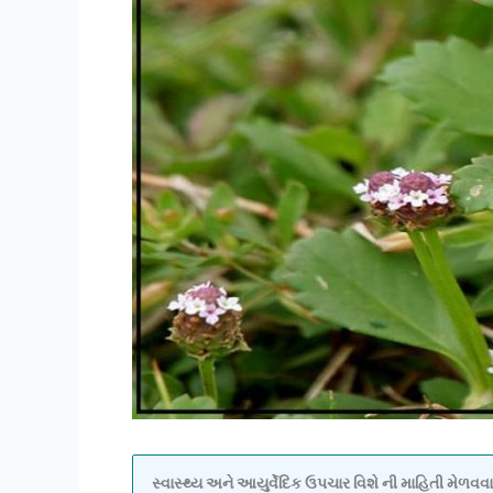
સ્વાસ્થ્ય અને આયુર્વેદિક ઉપચાર વિશે ની માહિતી મેળ