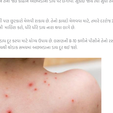
ીને તેની જેલ કાઢીને અછબડાના ડાધ પર લગાવો. સુકાઈ જાય ત્યાં સુધી 
 છુટકારો મેળવી શકાય છે. તેનો ફાયદો મેળવવા માટે, તમારે દરરોજ 3 
માલિશ કરો, ધીરે ધીરે ડાઘ નાશ થવા લાગે છે.
ડાધ દૂર કરવા માટે યોગ્ય ઉપાય છે. લસણની 8-10 કળીને પીસીને તેનો 
ાયથી થોડાક સમયમાં અછબડાના ડાઘ દૂર થઈ જશે.