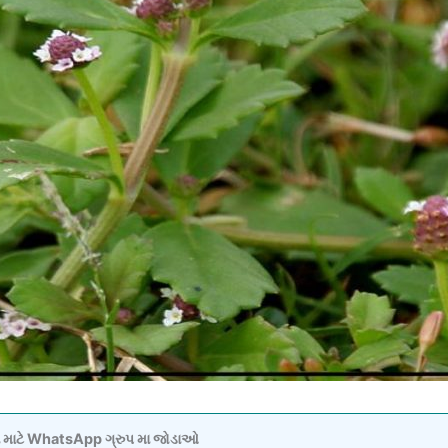
વવા માટે WhatsApp ગ્રુપ મા જોડાઓ