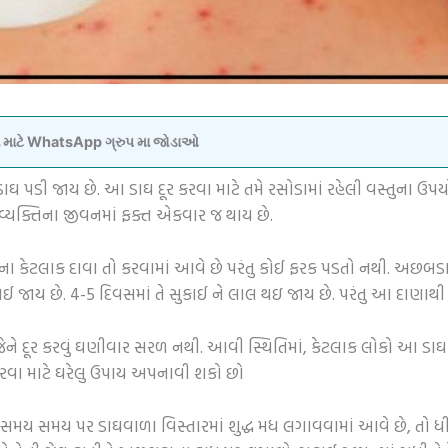
વવા માટે WhatsApp ગ્રુપ મા જોડાઓ
 પડી જાય છે. આ ડાઘ દૂર કરવા માટે તમે રસોડામાં રહેલી વસ્તુના ઉ
વ્યક્તિના જીવનમાં ફક્ત એકવાર જ થાય છે.
 કરવાના કેટલાક દાવા તો કરવામાં આવે છે પરંતુ કોઈ ફરક પડતો નથી. અછ
ાઈ જાય છે. 4-5 દિવસમાં તે સુકાઈ ને લાલ થઇ જાય છે. પરંતુ આ દાણાથ
ને દૂર કરવું ઘણીવાર સરળ નથી. આવી સ્થિતિમાં, કેટલાક લોકો આ ડાઘ 
 કરવા માટે ઘરેલુ ઉપાય અપનાવી શકો છો
સમય સમય પર ડાઘવાળા વિસ્તારમાં શુદ્ધ મધ લગાવવામાં આવે છે, તો ધી