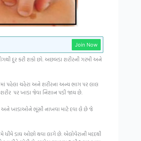
Join Now
પયોગથી દૂર કરી શકો છો. અછબડા શરીરની ગરમી અને
બડામાં પહેલા ચહેરા અને શરીરના અન્ય ભાગ પર લાલ
ી શરીર પર ખાડા જેવા નિશાન પડી જાય છે.
અને ખાડાઓને ભૂંસી નાખવા માટે દવા લે છે જે
મે ધીમે ડાઘ ઓછો થવા લાગે છે. એલોવેરાની મદદથી