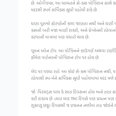
છે. ઓર્ગેઝમ્સ, આ બાબતને સે-ક્સ પોઝિશન સાથે કંઈ
મદદથી સ્પર્મ સર્વિક્સ સુધી પહોંચી શકે છે.
ઘણા પુરુષો ફોરપ્લેની કળા જાણતા નથી અને ઘણી વખત
ક્સની ખરી મજા માણી શકશે, અને પ્રેગ્નેન્સી રહેવાનો
કરવાની માત્રામાં પણ વધારો થાય છે.
વૂમન ઓન ટોપ. આ પોઝિનને કાઉગર્લ અથવા રાઈડિંગ
ફીમેલ પાર્ટનરની પોઝિશન ટોપ પર હોય છે.
બેડ પર પડ્યા રહો. આ કોઈ સે-ક્સ પોઝિશન નથી, પણ
રહેવાથી સ્પ-ર્મને સર્વિક્સ સુધી પહોંચવામાં મદદ મળે 
જો પિરયડ્સ પાંચ કે સાત દિવસનાં હોય અને તરત સં
કરી શકાય છે. ત્યાર બાદ 11માં દિવસે પણ પ્રયત્ન પ
શુક્રાણુ છઠ્ઠા દિવસથી જ પ્રજનન નળીમાં રાહ જોઈને બે