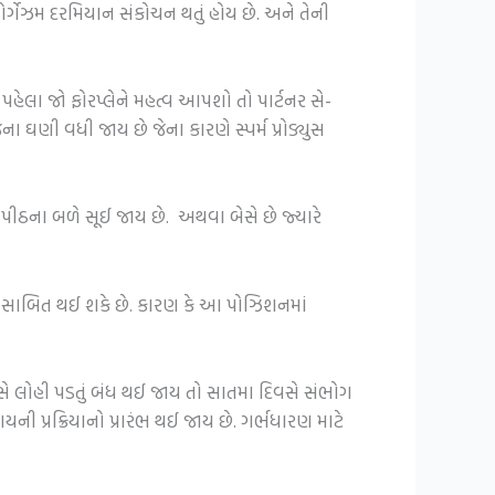
ર્ગેઝમ દરમિયાન સંકોચન થતું હોય છે. અને તેની
હેલા જો ફોરપ્લેને મહત્વ આપશો તો પાર્ટનર સે-
ા ઘણી વધી જાય છે જેના કારણે સ્પર્મ પ્રોડ્યુસ
ઠના બળે સૂઈ જાય છે. અથવા બેસે છે જ્યારે
યી સાબિત થઈ શકે છે. કારણ કે આ પોઝિશનમાં
સે લોહી પડતું બંધ થઈ જાય તો સાતમા દિવસે સંભોગ
ી પ્રક્રિયાનો પ્રારંભ થઈ જાય છે. ગર્ભધારણ માટે