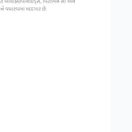
માણ બાયોફ્લેવોનોઇડ્સ, વિટામિન સી અને
તરને વધારવામાં મદદગાર છે.