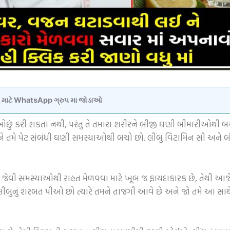
વવા માટે WhatsApp ગ્રુપ મા જોડાઓ
 ઓછું કરી શકતા નથી, પરંતુ તે તમારા શરીરને બીજી ઘણી બીમારીઓથી બચા
ે તમે પેટ સંબંધી ઘણી સમસ્યાઓથી બચો છો. લીંબુ વિટામિન સી અને બી, 
જેવી સમસ્યાઓથી રાહત મેળવવા માટે ખૂબ જ ફાયદાકારક છે, તેથી આજે 
લીંબુનું શરબત પીઓ છો ત્યારે તમને તાજગી આવે છે અને જો તમે આ સા