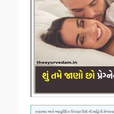
સ્વાસ્થ્ય અને આયુર્વેદિક ઉપચાર વિશે ની માહિતી મેળ