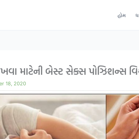
હોમ
ધ
સી રાખવા માટેની બેસ્ટ સેક્સ પોઝિશન્સ 
er 18, 2020