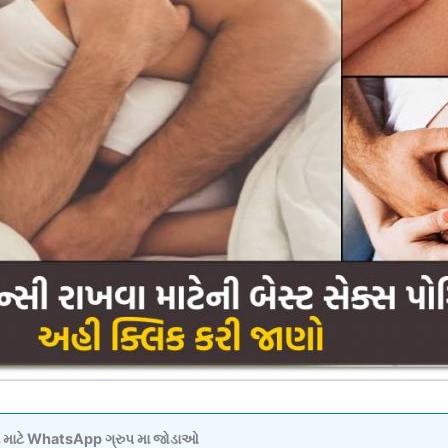
વવા માટે WhatsApp ગ્રુપ મા જોડાઓ