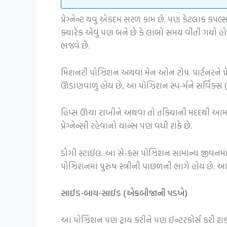
પ્રેગ્નેન્ટ થવું એકદમ સરળ કામ છે. પણ કેટલાક કપલ
ક્યારેક એવું પણ બને છે કે લાંબો સમય વીતી ગયો હ
ભજવે છે.
મિશનરી પોઝિશન અથવા મેન ઓન ટોપ. પાર્ટનરને પ્રેગ
ઊંડાણવાળુ હોય છે, આ પોઝિશન સ્પ-ર્મને સર્વિક્સ
હિપ્સ ઊંચા રાખીને અથવા તો તકિયાની મદદથી આમ કર
પ્રેગ્નેન્સી રહેવાનો ચાન્સ પણ વધી શકે છે.
ડોગી સ્ટાઈલ. આ સે-ક્સ પોઝિશન સામાન્ય જીવનમાં
પોઝિશનમાં પુરુષ સ્ત્રીની પાછળની ભાગે હોય છે. 
સાઈડ-બાય-સાઈડ (એકબીજાની પડખે)
આ પોઝિશન પણ ટ્રાય કરીને પણ ઈન્ટરકોર્સ કરી શકો છ