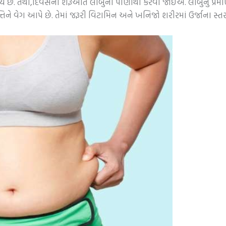
 છે. તેથી,દિવસની શરૂઆત લીંબુના પાણીથી કરવી જોઈએ. લીંબુનું પ્ર
શક્તિને વેગ આપે છે. તેમાં જરૂરી વિટામિન અને ખનિજો શરીરમાં ઉર્જાના સ્