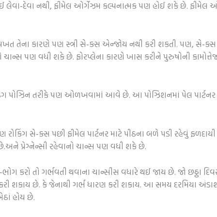
 લેવા-દેવા નથી, ફીમેલ ઓર્ગેઝમ કલ્પનાત્મક પણ હોઈ શકે છે. ફીમેલ ઓ
 તેના કારણે પણ સ્ત્રી સે-ક્સ એન્જોય નથી કરી શકતી. પણ, સે-ક્સ પ
 ચાન્સ પણ વધી શકે છે. ફોરપ્લેના કારણે ખાસ કરીને પુરુષોની કામોત્તેજન
 પોઝિન તરીકે પણ ઓળખવામાં આવે છે. આ પોઝિશનમાં પેલ પાર્ટનર પી
 રોકિંગ સે-ક્સ પછી ફીમેલ પાર્ટનર માટે પીઠના બળે પડી રહેવું ફળદા
છે.અને પ્રેગ્નેન્સી રહેવાનો ચાન્સ પણ વધી શકે છે.
-ભોગ કરો તો ગર્ભવતી થવાના ચાન્સીસ વધારે થઈ જાય છે. જો છઠ્ઠા દિવ
ણ કરી શકાય છે. કે જેનાથી ગર્ભ ધારણ કરી શકાય. આ સમય દરમિયા અંડાશયન
ઠાં હોય છે.