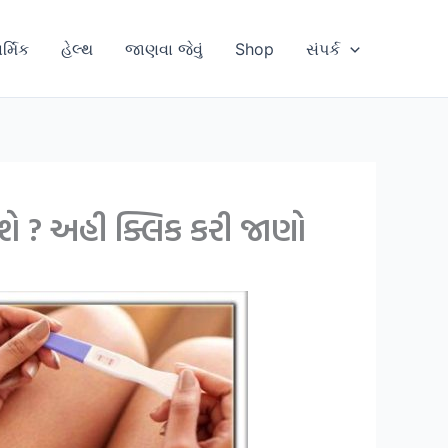
ાર્મિક
હેલ્થ
જાણવા જેવું
Shop
સંપર્ક
વિશે ? અહી ક્લિક કરી જાણો