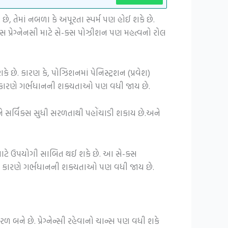
, તેમાં નબળા કે અપૂરતા સ્પર્મ પણ હોઈ શકે છે.
સ પ્રેગ્નેનસી માટે સે-ક્સ પોઝીશન પણ મહત્વનો રોલ
ે. કારણ કે, પોઝિશનમાં પેનિસ્ટ્રશન (પ્રવેશ)
ના કારણે ગર્ભધાનની શક્યતાઓ પણ વધી જાય છે.
ે સર્વિક્સ સુધી સરળતાથી પહોંચાડી શકાય છે.અને
માટે ઉપયોગી સાબિત થઈ શકે છે. આ સે-ક્સ
ેના કારણે ગર્ભધાનની શક્યતાઓ પણ વધી જાય છે.
 બને છે. પ્રેગ્નેન્સી રહેવાનો ચાન્સ પણ વધી શકે