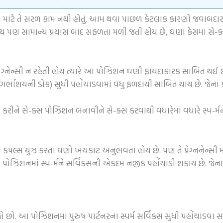
્સ માટે તે સરળ કામ નથી હોતું. આમ થવા પાછળ કેટલાક કારણો જવાબદાર છે
ોય પણ સામાન્ય પ્રયાસ બાદ સફળતા મળી જતી હોય છે, ઘણાં કેસમાં સે-ક્
્નેન્સી ન રહેતી હોય ત્યારે આ પોઝિશન ઘણી ફાયદાકારક સાબિત થઈ શકે છ
 (ગર્ભાશયની ડોક) સુધી પહોંચાડવામાં વધુ ફળદાયી સાબિત થાય છે. જે
ીને સે-ક્સ પોઝિશન બનાવીને સે-ક્સ કરવાથી વધારેમાં વધારે સ્પ-ર્મન
 કપલ્સ યુઝ કરતા ઘણો ખચકાટ અનુભવતા હોય છે. પણ તે પ્રેગ્નનેન્સી 
આ પોઝિશનમાં સ્પ-ર્મને સર્વિક્સની એકદમ નજીક પહોંચાડી શકાય છે. જ
ો. આ પોઝિશનમાં પુરુષ પાર્ટનરના સ્પર્મ સર્વિક્સ સુધી પહોંચાડવા સરળ