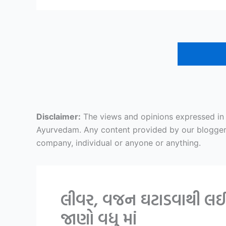
Disclaimer:
The views and opinions expressed in ar
Ayurvedam. Any content provided by our bloggers o
company, individual or anyone or anything.
લીવર, વજન ઘટાડવાથી લઈ ન
જાણો વધુ માં