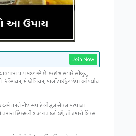
Join Now
વવામાં પણ મદદ કરે છે. દરરોજ સવારે લીંબુનું
કેલ્શિયમ, મેગ્નેશિયમ, કાર્બોહાઈડ્રેટ જેવા ઔષધીય
અમે તમને રોજ સવારે લીંબુનું સેવન કરવાના
થે તમારા દિવસની શરૂઆત કરો છો, તો તમારો દિવસ