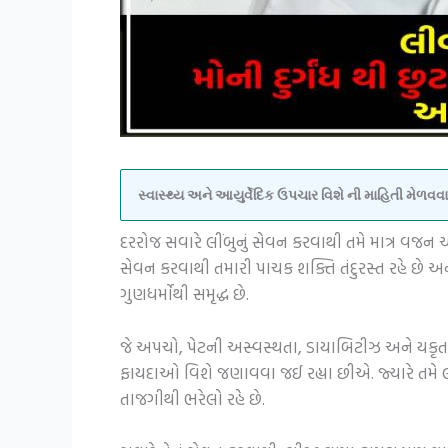
સ્વાસ્થ્ય અને આયુર્વેદિક ઉપચાર વિશે ની માહિતી મેળ
દરરોજ સવારે લીંબુનું સેવન કરવાથી તમે માત્ર વજન
સેવન કરવાથી તમારી પાચક શક્તિ તંદુરસ્ત રહે છે અન
ગુણધર્મોથી સમૃદ્ધ છે.
જે અપચો, પેટની અસ્વસ્થતા, ડાયાબિટીઝ અને યકૃત 
ફાયદાઓ વિશે જણાવવા જઈ રહ્યા છીએ. જ્યારે તમે 
તાજગીથી ભરેલો રહે છે.