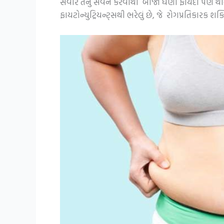
સવારે તેનું સેવન કરવાથી બીજા ઘણા ફાયદા પણ થાય
ફાયટોન્યુટ્રિયન્ટ્સથી ભરેલું છે, જે રોગપ્રતિકારક 