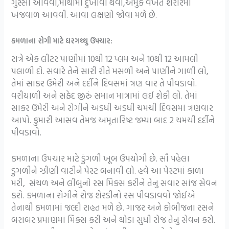
ગુસ્સો આવવો,માથામાં દુખાવો થવો,અમુક વખત શરીરમાં
ખંજવાળ આવવી. આવા લક્ષણો જોવા મળે છે.
કમળાના રોગી માટે ઘરગથ્થુ ઉપચાર:
રાત્રે એક લીટર પાણીમાં 10થી 12 પ્લમ અને 10થી 12 આમલી
પલાળી દો. સવારે તેને સારી રીતે મસળી અને પાણીને ગાળી લો,
તેમાં સાકર ઉમેરી અને દર્દીને દિવસમાં ત્રણ વાર તે પીવડાવો.
વરીયાળી અને સફેદ જીરું સમાન માત્રામાં લઈ શેકી લો. તેમાં
સાકર ઉમેરી અને રોગીને અડધી અડધી ચમચી દિવસમાં ત્રણવાર
આપો. કુમારી આસવ તેમજ અમૃતારિષ્ટ જમ્યા બાદ 2 ચમચી દર્દીને
પીવડાવો.
કમળાના ઉપચાર માટે ડુંગળી ખૂબ ઉપયોગી છે. સૌ પહેલા
ડુંગળીને ઝીણી વાટીને પેસ્ટ બનાવી લો. હવે આ પેસ્ટમાં કાળા
મરી, સંચળ અને લીંબુનો રસ મિક્સ કરીને તેનુ સવાર સાંજ સેવન
કરો. કમળાના રોગીને રોજ શેરડીનો રસ પીવડાવવો જોઈએ
તેનાથી કમળામાં જલ્દી રાહત મળે છે. ગાજર અને કોબીજના રસને
બરાબર પ્રમાણમાં મિક્સ કરી અને થોડા સુધી રોજ તેનુ સેવન કરો.