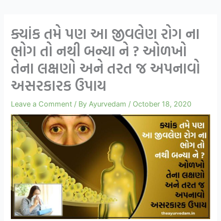
ક્યાંક તમે પણ આ જીવલેણ રોગ ના
ભોગ તો નથી બન્યા ને ? ઓળખો
તેના લક્ષણો અને તરત જ અપનાવો
અસરકારક ઉપાય
Leave a Comment
/ By
Ayurvedam
/
October 18, 2020