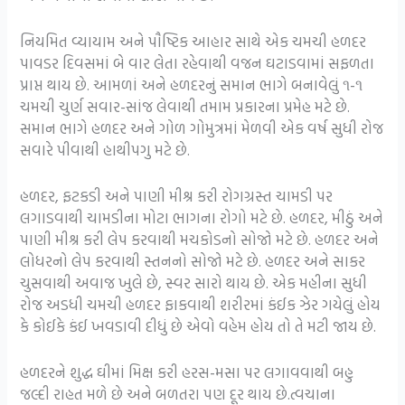
નિયમિત વ્યાયામ અને પૌષ્ટિક આહાર સાથે એક ચમચી હળદર
પાવડર દિવસમાં બે વાર લેતા રહેવાથી વજન ઘટાડવામાં સફળતા
પ્રાપ્ત થાય છે. આમળાં અને હળદરનું સમાન ભાગે બનાવેલું ૧-૧
ચમચી ચુર્ણ સવાર-સાંજ લેવાથી તમામ પ્રકારના પ્રમેહ મટે છે.
સમાન ભાગે હળદર અને ગોળ ગોમુત્રમાં મેળવી એક વર્ષ સુધી રોજ
સવારે પીવાથી હાથીપગુ મટે છે.
હળદર, ફટકડી અને પાણી મીશ્ર કરી રોગગ્રસ્ત ચામડી પર
લગાડવાથી ચામડીના મોટા ભાગના રોગો મટે છે. હળદર, મીઠું અને
પાણી મીશ્ર કરી લેપ કરવાથી મચકોડનો સોજો મટે છે. હળદર અને
લોધરનો લેપ કરવાથી સ્તનનો સોજો મટે છે. હળદર અને સાકર
ચુસવાથી અવાજ ખુલે છે, સ્વર સારો થાય છે. એક મહીના સુધી
રોજ અડધી ચમચી હળદર ફાકવાથી શરીરમાં કંઈક ઝેર ગયેલું હોય
કે કોઈકે કંઈ ખવડાવી દીધું છે એવો વહેમ હોય તો તે મટી જાય છે.
હળદરને શુદ્ધ ઘીમાં મિક્ષ કરી હરસ-મસા પર લગાવવાથી બહુ
જલ્દી રાહત મળે છે અને બળતરા પણ દૂર થાય છે.ત્વચાના