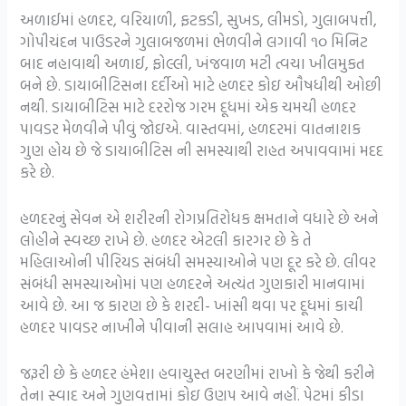
અળાઈમાં હળદર, વરિયાળી, ફટકડી, સુખડ, લીમડો, ગુલાબપત્તી,
ગોપીચંદન પાઉડરને ગુલાબજળમાં ભેળવીને લગાવી ૧૦ મિનિટ
બાદ નહાવાથી અળાઈ, ફોલ્લી, ખંજવાળ મટી ત્વચા ખીલમુકત
બને છે. ડાયાબીટિસના દર્દીઓ માટે હળદર કોઇ ઔષધીથી ઓછી
નથી. ડાયાબીટિસ માટે દરરોજ ગરમ દૂધમાં એક ચમચી હળદર
પાવડર મેળવીને પીવું જોઇએ. વાસ્તવમાં, હળદરમાં વાતનાશક
ગુણ હોય છે જે ડાયાબીટિસ ની સમસ્યાથી રાહત અપાવવામાં મદદ
કરે છે.
હળદરનું સેવન એ શરીરની રોગપ્રતિરોધક ક્ષમતાને વધારે છે અને
લોહીને સ્વચ્છ રાખે છે. હળદર એટલી કારગર છે કે તે
મહિલાઓની પીરિયડ સંબંધી સમસ્યાઓને પણ દૂર કરે છે. લીવર
સંબંધી સમસ્યાઓમાં પણ હળદરને અત્યંત ગુણકારી માનવામાં
આવે છે. આ જ કારણ છે કે શરદી- ખાંસી થવા પર દૂધમાં કાચી
હળદર પાવડર નાખીને પીવાની સલાહ આપવામાં આવે છે.
જરૂરી છે કે હળદર હંમેશા હવાચુસ્ત બરણીમાં રાખો કે જેથી કરીને
તેના સ્વાદ અને ગુણવત્તામાં કોઇ ઉણપ આવે નહીં. પેટમાં કીડા