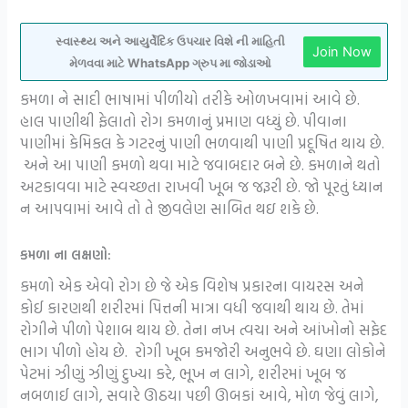
સ્વાસ્થ્ય અને આયુર્વેદિક ઉપચાર વિશે ની માહિતી
Join Now
મેળવવા માટે WhatsApp ગ્રુપ મા જોડાઓ
કમળા ને સાદી ભાષામાં પીળીયો તરીકે ઓળખવામાં આવે છે.
હાલ પાણીથી ફેલાતો રોગ કમળાનું પ્રમાણ વધ્યું છે. પીવાના
પાણીમાં કેમિકલ કે ગટરનું પાણી ભળવાથી પાણી પ્રદૂષિત થાય છે.
અને આ પાણી કમળો થવા માટે જવાબદાર બને છે. કમળાને થતો
અટકાવવા માટે સ્વચ્છતા રાખવી ખૂબ જ જરૂરી છે. જો પૂરતું ધ્યાન
ન આપવામાં આવે તો તે જીવલેણ સાબિત થઇ શકે છે.
કમળા ના લક્ષણો:
કમળો એક એવો રોગ છે જે એક વિશેષ પ્રકારના વાયરસ અને
કોઈ કારણથી શરીરમાં પિત્તની માત્રા વધી જવાથી થાય છે. તેમાં
રોગીને પીળો પેશાબ થાય છે. તેના નખ ત્વચા અને આંખોનો સફેદ
ભાગ પીળો હોય છે. રોગી ખૂબ કમજોરી અનુભવે છે. ઘણા લોકોને
પેટમાં ઝીણું ઝીણું દુખ્યા કરે, ભૂખ ન લાગે, શરીરમાં ખૂબ જ
નબળાઈ લાગે, સવારે ઊઠયા પછી ઊબકાં આવે, મોળ જેવું લાગે,