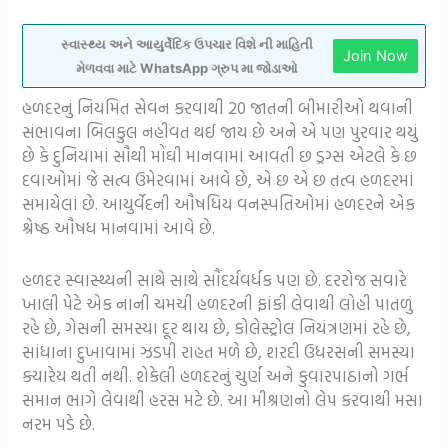
સ્વાસ્થ્ય અને આયુર્વેદિક ઉપચાર વિશે ની માહિતી
Join Now
મેળવવા માટે WhatsApp ગ્રુપ મા જોડાઓ
હળદરનું નિયમિત સેવન કરવાથી 20 જાતની બીમારીઓ થવાની
સંભાવના બિલકુલ નહીંવત થઈ જાય છે અને એ પણ પુરવાર થયું
છે કે દુનિયામાં સૌથી મોંઘી માનવામાં આવતી છ ડ્રગ્સ એટલે કે છ
દવાઓમાં જે સત્વ ઉમેરવામાં આવે છે, એ છ એ છ તત્વ હળદરમાં
સમાયેલાં છે. આયુર્વેદની ઔષધિય વનસ્પતિઓમાં હળદરને એક
શ્રેષ્ઠ ઔષધ માનવામાં આવે છે.
હળદર સ્વાસ્થ્યની સાથે સાથે સૌંદર્યવર્ધક પણ છે. દરરોજ સવારે
ખાલી પેટે એક નાની ચમચી હળદરની ફાંકી લેવાથી લોહી પાતળું
રહે છે, ગેસની સમસ્યા દૂર થાય છે, કોલેસ્ટ્રોલ નિયંત્રણમાં રહે છે,
સાંધાના દુખાવામાં ઝડપી રાહત મળે છે, શરદી ઉધરસની સમસ્યા
ક્યારેય થતી નથી. શેકેલી હળદરનું ચુર્ણ અને કુવારપાઠાનો ગર્ભ
સમાન ભાગે લેવાથી હરસ મટે છે. આ મીશ્રણનો લેપ કરવાથી મસા
નરમ પડે છે.