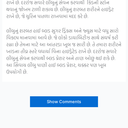
રાખે છે. દરરોજ સવારે લીંબુનું સેવન કરવાથી કિડની સ્ટોન
થવાનું જોખમ ટાળી શકાય છે. લીંબુનું શરબત શરીરને હાઇડ્રેટ
રાખે છે, જે યુરિન પાતળા રાખવામાં મદદ કરે છે.
લીંબુનું શરબત હાઈ બ્લડ સુગર ડ્રિંક્સ અને જ્યુસ માટે વધુ સારો
વિકલ્પ માનવામાં આવે છે. જે લોકો ડાયાબિટીઝ સાથે સંઘર્ષ કરી
રહ્યા છે તેમના માટે આ આંતરડા ખૂબ જ સારી છે. તે તમારા શરીરને
ખાંડના તીવ્ર સ્તરે વધાર્યા વિના હાઇડ્રેટેડ રાખે છે. દરરોજ સવારે
લીંબુનું સેવન કરવાથી બ્લડ પ્રેશર અને તાણ ઓછું થઈ શકે છે.
આ સિવાય લીંબુ પાણી હાઈ બ્લડ પ્રેશર, ચક્કર પણ ખૂબ
ઉપયોગી છે.
Show Comments