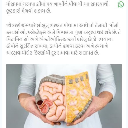
મોસમમાં ગરમપાણીમાં મધ નાખીને પીવાથી આ સમસ્યાથી
છૂટકારો મેળવી શકાય છે.
જો દરરોજ સવારે લીંબુનું શરબત પીવા માં આવે તો તેનાથી મોંની
કરચલીઓ, બ્લેકહેડ્સ અને પિમ્પલના ગુણ અદૃશ્ય થઈ શકે છે. તે
વિટામિન સી અને એન્ટીઓકિસડન્ટથી ભરેલું છે જે ત્વચાના
કોષોને સુરક્ષિત રાખવા, ડાઘોને હળવા કરવા અને ત્વચાને
અલ્ટ્રાવાયોલેટ કિરણોથી દૂર રાખવા માટે સલામત છે.