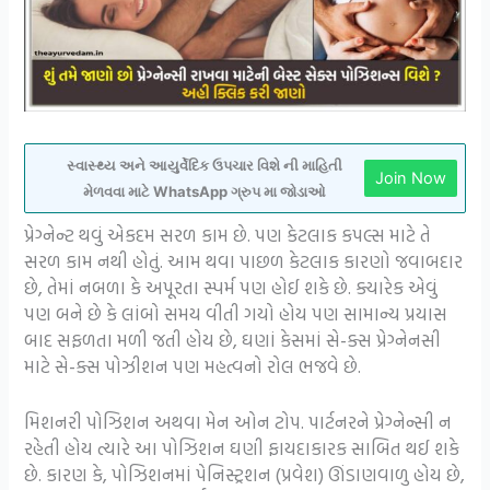
સ્વાસ્થ્ય અને આયુર્વેદિક ઉપચાર વિશે ની માહિતી
Join Now
મેળવવા માટે WhatsApp ગ્રુપ મા જોડાઓ
પ્રેગ્નેન્ટ થવું એકદમ સરળ કામ છે. પણ કેટલાક કપલ્સ માટે તે
સરળ કામ નથી હોતું. આમ થવા પાછળ કેટલાક કારણો જવાબદાર
છે, તેમાં નબળા કે અપૂરતા સ્પર્મ પણ હોઈ શકે છે. ક્યારેક એવું
પણ બને છે કે લાંબો સમય વીતી ગયો હોય પણ સામાન્ય પ્રયાસ
બાદ સફળતા મળી જતી હોય છે, ઘણાં કેસમાં સે-ક્સ પ્રેગ્નેનસી
માટે સે-ક્સ પોઝીશન પણ મહત્વનો રોલ ભજવે છે.
મિશનરી પોઝિશન અથવા મેન ઓન ટોપ. પાર્ટનરને પ્રેગ્નેન્સી ન
રહેતી હોય ત્યારે આ પોઝિશન ઘણી ફાયદાકારક સાબિત થઈ શકે
છે. કારણ કે, પોઝિશનમાં પેનિસ્ટ્રશન (પ્રવેશ) ઊંડાણવાળુ હોય છે,