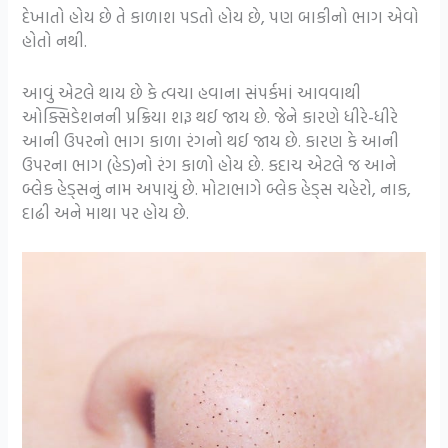
દેખાતો હોય છે તે કાળાશ પડતો હોય છે, પણ બાકીનો ભાગ એવો
હોતો નથી.
આવું એટલે થાય છે કે ત્વચા હવાના સંપર્કમાં આવવાથી
ઓક્સિડેશનની પ્રક્રિયા શરૂ થઈ જાય છે. જેને કારણે ધીરે-ધીરે
આની ઉપરનો ભાગ કાળા રંગનો થઈ જાય છે. કારણ કે આની
ઉપરના ભાગ (હેડ)નો રંગ કાળો હોય છે. કદાચ એટલે જ આને
બ્લેક હેડ્સનું નામ અપાયું છે. મોટાભાગે બ્લેક હેડ્સ ચહેરો, નાક,
દાઢી અને માથા પર હોય છે.