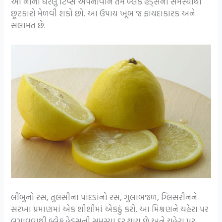
આ નાની ઘરેલું ટિપ્સ અપનાવીને તમે બ્લેક હેડ્સની સમસ્યાથી
છૂટકારો મેળવી શકો છો. આ ઉપાય ખૂબ જ ફાયદાકારક અને
સલામત છે.
લીંબુનો રસ, તુલસીના પાંદડાંનો રસ, ગુલાબજળ, ગ્લિસરીનને
સરખા પ્રમાણમાં એક શીશીમાં એકઠું કરો. આ મિશ્રણને ચહેરા પર
લગાવવાથી બ્લેક હેડ્સની સમસ્યા દૂર થાય છે અને ચહેરા પર