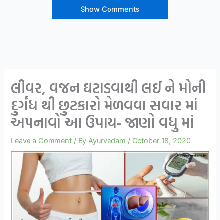
Show Comments
લીવર, વજન ઘટાડવાથી લઈ ને મોની
દુર્ગંધ થી છુટકારો મેળવવા સવાર માં
અપનાવો આ ઉપાય- જાણો વધુ માં
Leave a Comment
/ By
Ayurvedam
/
October 18, 2020