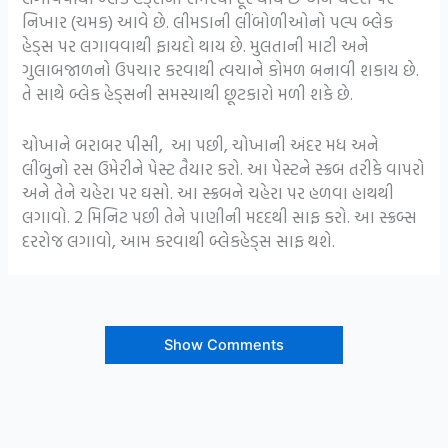
નિખાર (ચમક) આવે છે. લીમડાની લીંબોળીઓનો પલ્પ બ્લેક
હેડ્સ પર લગાવવાથી ફાયદો થાય છે. મુલતાની માટી અને
ગુલાબજાળનો ઉપચાર કરવાથી ત્વચાને કોમળ બનાવી શકાય છે.
તે સાથે બ્લેક હેડ્સની સમસ્યાથી છૂટકારો મળી શકે છે.
ચોખાને બરાબર પીસી, આ પછી, ચોખાની અંદર મધ અને
લીંબુનો રસ ઉમેરીને પેસ્ટ તૈયાર કરો. આ પેસ્ટને સ્ક્રબ તરીકે વાપરો
અને તેને ચહેરા પર ઘસો. આ સ્ક્રબને ચહેરા પર હળવા હાથથી
લગાવો. 2 મિનિટ પછી તેને પાણીની મદદથી સાફ કરો. આ સ્ક્રબ્સ
દરરોજ લગાવો, આમ કરવાથી બ્લેકહેડ્સ સાફ થશે.
Show Comments