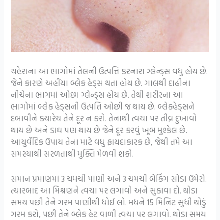
ચહેરાના આ ભાગોમાં તેલની ઉત્પત્તિ કરનારા ગ્લેન્ડ્સ વધુ હોય છે.
જેને કારણે અહીંયા બ્લેક હેડ્સ થતા હોય છે. ગાલથી દાઢીના
નીચેના ભાગમાં ઓછા ગ્લેન્ડ્સ હોય છે. તેથી શરીરના આ
ભાગોમાં બ્લેક હેડ્સની ઉત્પત્તિ ઓછી જ થાય છે. બ્લેકહેડ્સને
દબાવીને ક્યારેય તેને દૂર ન કરો. તેનાથી ત્વચા પર તીવ્ર દુખાવો
થાય છે અને ડાઘ પણ થાય છે જેને દૂર કરવું ખૂબ મુશ્કેલ છે.
આયુર્વેદિક ઉપાય તેના માટે વધુ ફાયદાકારક છે, જેથી તમે આ
સમસ્યાથી સરળતાથી મુક્તિ મેળવી શકો.
સમાન પ્રમાણમાં 3 ચમચી પાણી અને 3 ચમચી બેકિંગ સોડા ઉમેરો.
ત્યારબાદ આ મિશ્રણને ત્વચા પર લગાવો અને સુકાવા દો. થોડા
સમય પછી તેને ગરમ પાણીથી ધોઈ લો. મધને 15 મિનિટ સુધી થોડું
ગરમ ​​કરો, પછી તેને બ્લેક હેટ વાળી ત્વચા પર લગાવો. થોડા સમય