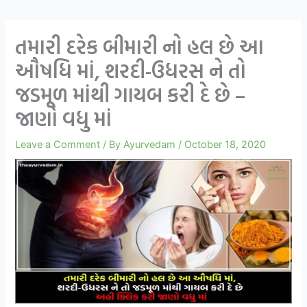
તમારી દરેક બીમારી નો હલ છે આ
ઔષધિ માં, શરદી-ઉધરસ ને તો
જડમૂળ માંથી ગાયબ કરી દે છે –
જાણો વધુ માં
Leave a Comment
/ By
Ayurvedam
/
October 18, 2020