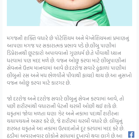
મગજની શક્તિ વધારે છે પોટેશિયમ અને મેગ્નેશિયમનાં પ્રમાણનું
આપણા મગજ પર સકારાત્મક પ્રભાવ પડે છે.લીંબુ પાણીમાં
ડિપ્રેશનથી છૂટકારો અપાવવાનો ગુણધર્મ છે.તે પીવાથી ધ્યાન
ધરવામાં પણ મદદ મળે છે. વજન ઓછુ કરવા માટે લીંબુપાણીનાં
સેવનને ઉત્તમ માનવામાં આવે છે.દરરોજ સવારે હુંફાળાં પાણીમાં
લીંબુનો રસ અને મધ ભેળવીને પીવાથી ફાયદો થાય છે.આ નુસખો
વજન ઓછું કરવા માટે કારગર છે.
જો દરરોજ અને દરરોજ સવારે લીંબુનું સેવન કરવામાં આવે, તો
પછી શરીરમાંથી વધારાની પેટની ચરબી ઓછી થઈ શકે છે.
યકૃતમાં જોવા મળતા ઘણા ઝેર અને નકામા પદાર્થો શરીરના
ચયાપચયને અસર કરે છે, જે શરીરમાં ચરબી વધારે છે. લીંબુનું
શરબત યકૃતને આ નકામા ઉત્પાદનોને દૂર કરવામાં મદદ કરે છે.
ઠંડીમાં અવારનવાર લોકોને સાંધામાં દુખાવો થવા લાગે છે.આ