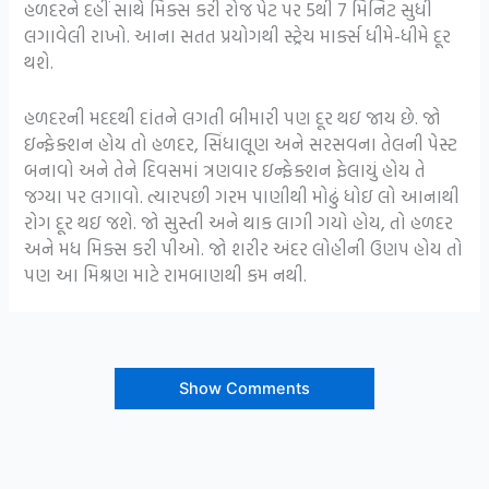
હળદરને દહીં સાથે મિક્સ કરી રોજ પેટ પર 5થી 7 મિનિટ સુધી
લગાવેલી રાખો. આના સતત પ્રયોગથી સ્ટ્રેચ માર્ક્સ ધીમે-ધીમે દૂર
થશે.
હળદરની મદદથી દાંતને લગતી બીમારી પણ દૂર થઇ જાય છે. જો
ઇન્ફેક્શન હોય તો હળદર, સિંધાલૂણ અને સરસવના તેલની પેસ્ટ
બનાવો અને તેને દિવસમાં ત્રણવાર ઇન્ફેક્શન ફેલાયું હોય તે
જગ્યા પર લગાવો. ત્યારપછી ગરમ પાણીથી મોઢું ધોઇ લો આનાથી
રોગ દૂર થઇ જશે. જો સુસ્તી અને થાક લાગી ગયો હોય, તો હળદર
અને મધ મિક્સ કરી પીઓ. જો શરીર અંદર લોહીની ઉણપ હોય તો
પણ આ મિશ્રણ માટે રામબાણથી કમ નથી.
Show Comments