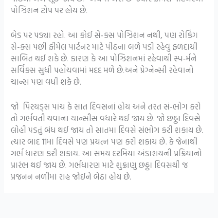
પોઝિશન ટોપ પર હોય છે.
બેડ પર પડ્યા રહો. આ કોઈ સે-ક્સ પોઝિશન નથી, પણ રોકિંગ
સે-ક્સ પછી ફીમેલ પાર્ટનર માટે પીઠના બળે પડી રહેવું ફળદાયી
સાબિત થઈ શકે છે. કારણ કે આ પોઝિશનમાં રહેવાથી સ્પ-ર્મને
સર્વિક્સ સુધી પહોંચવામાં મદદ મળે છે.અને પ્રેગ્નેન્સી રહેવાનો
ચાન્સ પણ વધી શકે છે.
જો પિરયડ્સ પાંચ કે સાત દિવસનાં હોય અને તરત સં-ભોગ કરો
તો ગર્ભવતી થવાના ચાન્સીસ વધારે થઈ જાય છે. જો છઠ્ઠા દિવસે
લોહી પડતું બંધ થઈ જાય તો સાતમા દિવસે સંભોગ કરી શકાય છે.
ત્યાર બાદ 11માં દિવસે પણ પ્રયત્ન પણ કરી શકાય છે. કે જેનાથી
ગર્ભ ધારણ કરી શકાય. આ સમય દરમિયા અંડાશયની પ્રક્રિયાનો
પ્રારંભ થઈ જાય છે. ગર્ભધારણ માટે શુક્રાણુ છઠ્ઠા દિવસથી જ
પ્રજનન નળીમાં રાહ જોઈને બેઠાં હોય છે.