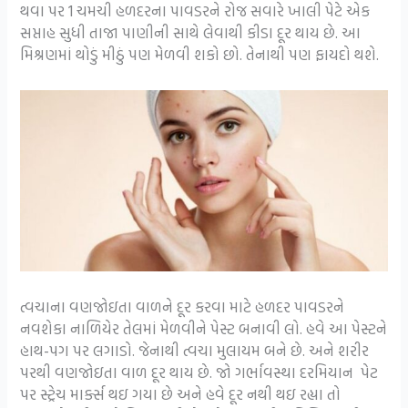
થવા પર 1 ચમચી હળદરના પાવડરને રોજ સવારે ખાલી પેટે એક
સપ્તાહ સુધી તાજા પાણીની સાથે લેવાથી કીડા દૂર થાય છે. આ
મિશ્રણમાં થોડું મીઠું પણ મેળવી શકો છો. તેનાથી પણ ફાયદો થશે.
ત્વચાના વણજોઇતા વાળને દૂર કરવા માટે હળદર પાવડરને
નવશેકા નાળિયેર તેલમાં મેળવીને પેસ્ટ બનાવી લો. હવે આ પેસ્ટને
હાથ-પગ પર લગાડો. જેનાથી ત્વચા મુલાયમ બને છે. અને શરીર
પરથી વણજોઇતા વાળ દૂર થાય છે. જો ગર્ભાવસ્થા દરમિયાન પેટ
પર સ્ટ્રેચ માર્ક્સ થઇ ગયા છે અને હવે દૂર નથી થઇ રહ્યા તો