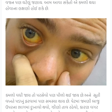
વજન પણ ઘટેલું જણાય. આમ આવા સંકેતો એ કમળો થયા
હોવાના લક્ષણો હોઈ શકે છે.
કમળો વધી જાય તો પરસેવો પણ પીળો થઈ જાય છે.અને સૂતી
વખતે પડખું ફરવામાં પણ સમસ્યા થાય છે. પેટમાં જમ‌ણી બાજુ
ઉપરના ભાગમાં દુખાવો થવો, ઝીણો તાવ રહેવો, કારણ વગર