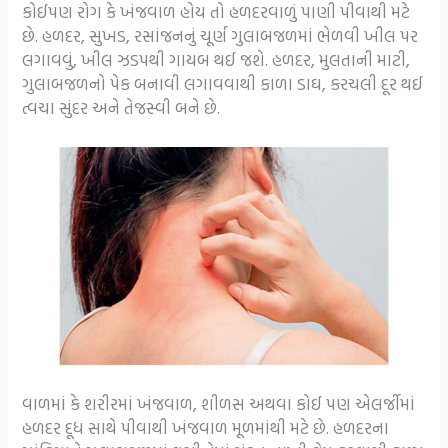
કોઈપણ રોગ કે ખંજવાળ હોય તો હળદરવાળું પાણી પીવાથી મટે
છે. હળદર, સુખડ, રસાંજનનું ચૂર્ણ ગુલાબજળમાં ભેળવી ખીલ પર
લગાવવું, ખીલ ઝડપથી ગાયબ થઈ જશે. હળદર, મુલતાની માટી,
ગુલાબજળનો પેક બનાવી લગાવવાથી કાળા ડાઘ, કરચલી દૂર થઈ
ત્વચા સુંદર અને તેજસ્વી બને છે.
વાળમાં કે શરીરમાં ખંજવાળ, શીળસ અથવા કોઈ પણ એલર્જીમાં
હળદર દૂધ સાથે પીવાથી ખંજવાળ મૂળમાંથી મટે છે. હળદરના