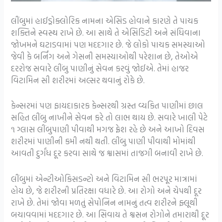
લીંબુમાં હાઈડ્રોક્લોરિક નામના એસિડ હોવાને કારણે તે પાચક
શક્તિને સ્વસ્થ રાખે છે. આ સાથે તે એસિડિટી અને સંધિવાના
જોખમને ઘટાડવામાં પણ મદદગાર છે. જે લોકો પાચક સમસ્યાઓ
જેવી કે બર્નિંગ અને ગેસની સમસ્યાઓથી પરેશાન છે, તેઓએ
દરરોજ સવારે લીંબુ પાણીનું સેવન કરવું જોઈએ. તેમાં હાજર
વિટામિન સી શરીરમાં અલ્સર થવાનું રોકે છે.
કેન્સરમાં પણ ફાયદાકારક કેન્સરથી ગ્રસ્ત વ્યકિત પાણીમાં છાલ
સહિત લીંબુ નાખીને સેવન કરે તો લાભ થાય છે. સવારે ખાલી પેટે
૧ ગ્લાસ લીંબુપાણી પીવાથી મગજ ફ્રેશ રહે છે અને આખો દિવસ
શરીરમાં પાણીની કમી નથી થતી. લીંબુ પાણી પીવાથી મોમાંથી
આવતી દુર્ગંધ દૂર કરવા સાથે જ શ્વાસમાં તાજગી બનાવી રાખે છે.
લીંબુમાં એન્ટીઓકિસડન્ટો અને વિટામિન સી ભરપૂર માત્રામાં
હોય છે, જે શરીરની પ્રતિરક્ષા વધારે છે. આ રોગો અને ચેપથી દૂર
રાખે છે. તેમાં જોવા મળતું સેપોનિન નામનું તત્વ શરીરને ફ્લૂથી
બચાવવામાં મદદગાર છે. આ સિવાય તે શ્વસન રોગોને તમારાથી દૂર