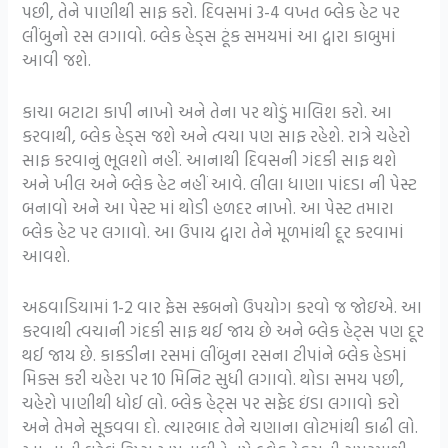
પછી, તેને પાણીથી સાફ કરો. દિવસમાં 3-4 વખત બ્લેક હેટ પર
લીંબુનો રસ લગાવો. બ્લેક હેડ્સ ટૂંક સમયમાં આ દ્વારા કાબુમાં
આવી જશે.
કાચા બટાટા કાપી નાખો અને તેના પર થોડું માલિશ કરો. આ
કરવાથી, બ્લેક હેડ્સ જશે અને ત્વચા પણ સાફ રહેશે. રાત્રે ચહેરો
સાફ કરવાનું ભૂલશો નહીં. આનાથી દિવસની ગંદકી સાફ થશે
અને ખીલ અને બ્લેક હેટ નહીં આવે. લીલા ધાણા પાંદડા ની પેસ્ટ
બનાવો અને આ પેસ્ટ માં થોડી હળદર નાખો. આ પેસ્ટ તમારા
બ્લેક હેટ પર લગાવો. આ ઉપાય દ્વારા તેને મૂળમાંથી દૂર કરવામાં
આવશે.
અઠવાડિયામાં 1-2 વાર ફેસ સ્ક્રબનો ઉપયોગ કરવો જ જોઇએ. આ
કરવાથી ત્વચાની ગંદકી સાફ થઈ જાય છે અને બ્લેક હેટ્સ પણ દૂર
થઈ જાય છે. કાકડીના રસમાં લીંબુના રસના ટીપાંને બ્લેક હેડમાં
મિક્સ કરી ચહેરા પર 10 મિનિટ સુધી લગાવો. થોડા સમય પછી,
ચહેરો પાણીથી ધોઈ લો. બ્લેક હેટ્સ પર સફેદ ઇંડા લગાવો કરો
અને તેમને સૂકવવા દો. ત્યારબાદ તેને ચણાના લોટમાંથી કાઢી લો.