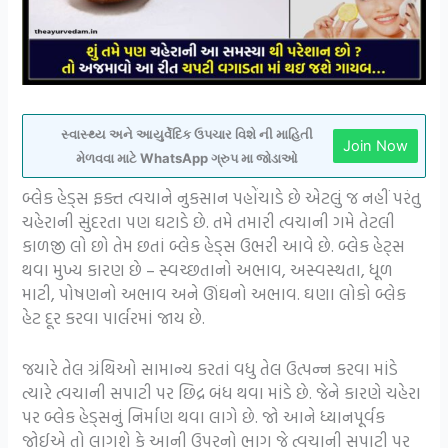
સ્વાસ્થ્ય અને આયુર્વેદિક ઉપચાર વિશે ની માહિતી
Join Now
મેળવવા માટે WhatsApp ગ્રુપ મા જોડાઓ
બ્લેક હેડ્સ ફક્ત ત્વચાને નુકસાન પહોંચાડે છે એટલું જ નહીં પરંતુ
ચહેરાની સુંદરતા પણ ઘટાડે છે. તમે તમારી ત્વચાની ગમે તેટલી
કાળજી લો છો તેમ છતાં બ્લેક હેડ્સ ઉભરી આવે છે. બ્લેક હેટ્સ
થવા મુખ્ય કારણ છે – સ્વચ્છતાનો અભાવ, અસ્વસ્થતા, ધૂળ
માટી, પોષણનો અભાવ અને ઊંઘનો અભાવ. ઘણા લોકો બ્લેક
હેટ દૂર કરવા પાર્લરમાં જાય છે.
જયારે તેલ ગ્રંથિઓ સામાન્ય કરતાં વધુ તેલ ઉત્પન્ન કરવા માંડે
ત્યારે ત્વચાની સપાટી પર છિદ્ર બંધ થવા માંડે છે. જેને કારણે ચહેરા
પર બ્લેક હેડ્સનું નિર્માણ થવા લાગે છે. જો આને ધ્યાનપૂર્વક
જોઈએ તો લાગશે કે આની ઉપરનો ભાગ જે ત્વચાની સપાટી પર