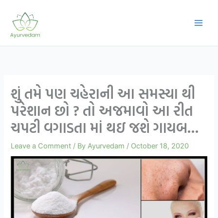
Skip
to
content
શું તમે પણ ચહેરાની આ સમસ્યા થી
પરેશાન છો ? તો અજમાવો આ રીત
ચપટી વગાડતા માં થઇ જશે ગાયબ…
Leave a Comment
/ By
Ayurvedam
/
October 18, 2020