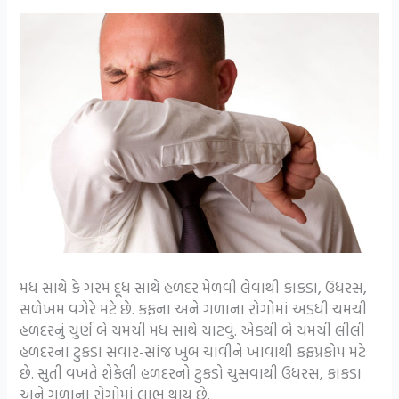
મધ સાથે કે ગરમ દૂધ સાથે હળદર મેળવી લેવાથી કાકડા, ઉધરસ,
સળેખમ વગેરે મટે છે. કફના અને ગળાના રોગોમાં અડધી ચમચી
હળદરનું ચુર્ણ બે ચમચી મધ સાથે ચાટવું. એકથી બે ચમચી લીલી
હળદરના ટુકડા સવાર-સાંજ ખુબ ચાવીને ખાવાથી કફપ્રકોપ મટે
છે. સુતી વખતે શેકેલી હળદરનો ટુકડો ચુસવાથી ઉધરસ, કાકડા
અને ગળાના રોગોમાં લાભ થાય છે.