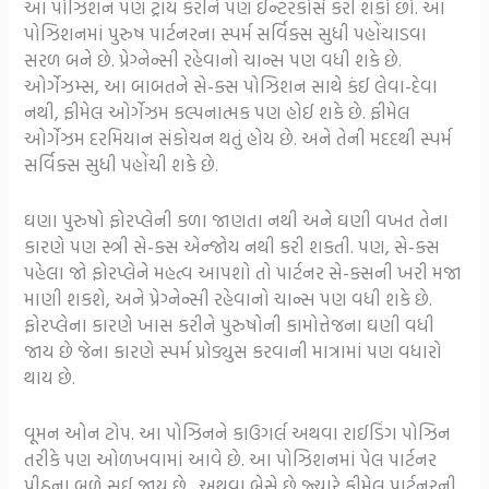
આ પોઝિશન પણ ટ્રાય કરીને પણ ઈન્ટરકોર્સ કરી શકો છો. આ
પોઝિશનમાં પુરુષ પાર્ટનરના સ્પર્મ સર્વિક્સ સુધી પહોંચાડવા
સરળ બને છે. પ્રેગ્નેન્સી રહેવાનો ચાન્સ પણ વધી શકે છે.
ઓર્ગેઝમ્સ, આ બાબતને સે-ક્સ પોઝિશન સાથે કંઈ લેવા-દેવા
નથી, ફીમેલ ઓર્ગેઝમ કલ્પનાત્મક પણ હોઈ શકે છે. ફીમેલ
ઓર્ગેઝમ દરમિયાન સંકોચન થતું હોય છે. અને તેની મદદથી સ્પર્મ
સર્વિક્સ સુધી પહોંચી શકે છે.
ઘણા પુરુષો ફોરપ્લેની કળા જાણતા નથી અને ઘણી વખત તેના
કારણે પણ સ્ત્રી સે-ક્સ એન્જોય નથી કરી શકતી. પણ, સે-ક્સ
પહેલા જો ફોરપ્લેને મહત્વ આપશો તો પાર્ટનર સે-ક્સની ખરી મજા
માણી શકશે, અને પ્રેગ્નેન્સી રહેવાનો ચાન્સ પણ વધી શકે છે.
ફોરપ્લેના કારણે ખાસ કરીને પુરુષોની કામોત્તેજના ઘણી વધી
જાય છે જેના કારણે સ્પર્મ પ્રોડ્યુસ કરવાની માત્રામાં પણ વધારો
થાય છે.
વૂમન ઓન ટોપ. આ પોઝિનને કાઉગર્લ અથવા રાઈડિંગ પોઝિન
તરીકે પણ ઓળખવામાં આવે છે. આ પોઝિશનમાં પેલ પાર્ટનર
પીઠના બળે સૂઈ જાય છે. અથવા બેસે છે જ્યારે ફીમેલ પાર્ટનરની