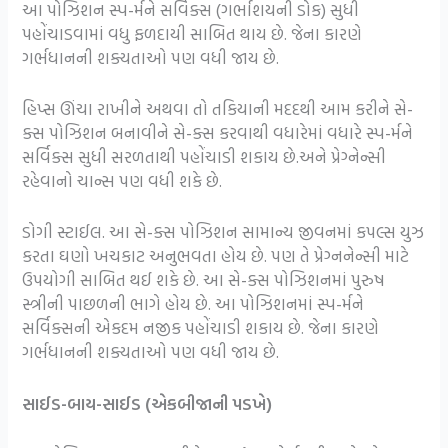
આ પોઝિશન સ્પ-ર્મને સર્વિક્સ (ગર્ભાશયની ડોક) સુધી
પહોંચાડવામાં વધુ ફળદાયી સાબિત થાય છે. જેના કારણે
ગર્ભધાનની શક્યતાઓ પણ વધી જાય છે.
હિપ્સ ઊંચા રાખીને અથવા તો તકિયાની મદદથી આમ કરીને સે-
ક્સ પોઝિશન બનાવીને સે-ક્સ કરવાથી વધારેમાં વધારે સ્પ-ર્મને
સર્વિક્સ સુધી સરળતાથી પહોંચાડી શકાય છે.અને પ્રેગ્નેન્સી
રહેવાનો ચાન્સ પણ વધી શકે છે.
ડોગી સ્ટાઈલ. આ સે-ક્સ પોઝિશન સામાન્ય જીવનમાં કપલ્સ યુઝ
કરતા ઘણો ખચકાટ અનુભવતા હોય છે. પણ તે પ્રેગ્નનેન્સી માટે
ઉપયોગી સાબિત થઈ શકે છે. આ સે-ક્સ પોઝિશનમાં પુરુષ
સ્ત્રીની પાછળની ભાગે હોય છે. આ પોઝિશનમાં સ્પ-ર્મને
સર્વિક્સની એકદમ નજીક પહોંચાડી શકાય છે. જેના કારણે
ગર્ભધાનની શક્યતાઓ પણ વધી જાય છે.
સાઈડ-બાય-સાઈડ (એકબીજાની પડખે)