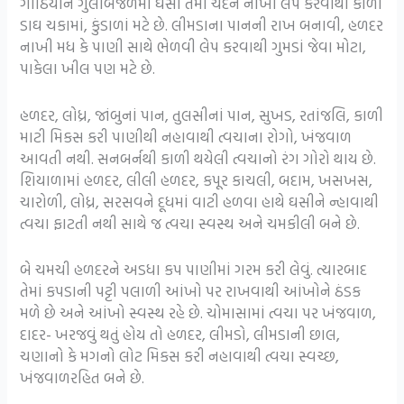
ગાંઠિયાને ગુલાબજળમાં ઘસી તેમાં ચંદન નાખી લેપ કરવાથી કાળા
ડાઘ ચકામાં, કુંડાળાં મટે છે. લીમડાના પાનની રાખ બનાવી, હળદર
નાખી મધ કે પાણી સાથે ભેળવી લેપ કરવાથી ગુમડાં જેવા મોટા,
પાકેલા ખીલ પણ મટે છે.
હળદર, લોધ્ર, જાંબુનાં પાન, તુલસીનાં પાન, સુખડ, રતાંજલિ, કાળી
માટી મિકસ કરી પાણીથી નહાવાથી ત્વચાના રોગો, ખંજવાળ
આવતી નથી. સનબર્નથી કાળી થયેલી ત્વચાનો રંગ ગોરો થાય છે.
શિયાળામાં હળદર, લીલી હળદર, કપૂર કાચલી, બદામ, ખસખસ,
ચારોળી, લોધ્ર, સરસવને દૂધમાં વાટી હળવા હાથે ઘસીને ન્હાવાથી
ત્વચા ફાટતી નથી સાથે જ ત્વચા સ્વસ્થ અને ચમકીલી બને છે.
બે ચમચી હળદરને અડધા કપ પાણીમાં ગરમ કરી લેવું. ત્યારબાદ
તેમાં કપડાની પટ્ટી પલાળી આંખો પર રાખવાથી આંખોને ઠંડક
મળે છે અને આંખો સ્વસ્થ રહે છે. ચોમાસામાં ત્વચા પર ખંજવાળ,
દાદર- ખરજવું થતું હોય તો હળદર, લીમડો, લીમડાની છાલ,
ચણાનો કે મગનો લોટ મિકસ કરી નહાવાથી ત્વચા સ્વચ્છ,
ખંજવાળરહિત બને છે.