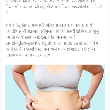
છો ત્યારે તમને તાજગી આવે છે અને જો તમે આ સાથે તમારા
દિવસની શરૂઆત કરો છો, તો તમારો દિવસ તાજગીથી ભરેલો રહે
છે.
સવારે તેનું સેવન કરવાથી બીજા ઘણા ફાયદા પણ થાય છે.
તેથી,દિવસની શરૂઆત લીંબુના પાણીથી કરવી જોઈએ. લીંબુનું
પ્રમાણ બાયોફ્લેવોનોઇડ્સ, વિટામિન સી અને
ફાયટોન્યુટ્રિયન્ટ્સથી ભરેલું છે, જે રોગપ્રતિકારક શક્તિને વેગ
આપે છે. તેમાં જરૂરી વિટામિન અને ખનિજો શરીરમાં ઉર્જાના
સ્તરને વધારવામાં મદદગાર છે.