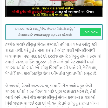
સ્વાસ્થ્ય અને આયુર્વેદિક ઉપચાર વિશે ની માહિતી
Join Now
મેળવવા માટે WhatsApp ગ્રુપ મા જોડાઓ
દરરોજ સવારે લીંબુનું સેવન કરવાથી તમે માત્ર વજન ઓછું કરી
શકતા નથી, પરંતુ તે તમારા શરીરને બીજી ઘણી બીમારીઓથી
બચાવવામાં પણ મદદ કરે છે. દરરોજ સવારે લીંબુનું સેવન કરવાથી
તમારી પાચક શક્તિ તંદુરસ્ત રહે છે અને તમે પેટ સંબંધી ઘણી
સમસ્યાઓથી બચો છો. લીંબુ વિટામિન સી અને બી, કેલ્શિયમ,
મેગ્નેશિયમ, કાર્બોહાઈડ્રેટ જેવા ઔષધીય ગુણધર્મોથી સમૃદ્ધ છે.
જે અપચો, પેટની અસ્વસ્થતા, ડાયાબિટીઝ અને યકૃત જેવી
સમસ્યાઓથી રાહત મેળવવા માટે ખૂબ જ ફાયદાકારક છે, તેથી
આજે અમે તમને રોજ સવારે લીંબુનું સેવન કરવાના ફાયદાઓ
વિશે જણાવવા જઈ રહ્યા છીએ. જ્યારે તમે લીંબુનું શરબત પીઓ