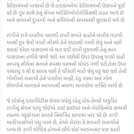
કેલ્શિયમનો ખજાનો છે જે હાડકાઓમાં કેલ્શિયમની ઉણપને પૂર્ણ
કરે છે. દૂધ સાથે તેનું સેવન ઓસ્ટિઓપોરોસિસથી રાહત આપે છે
અને સાંધાનો દુખાવો અને સંધિવાની સમસ્યાથી છુટકારો મળે છે.
રાગીને રાત્રે પાણીમાં પલાળી રાખી સવારે કાઢીને બારીક વાટવી.
આથી દૂધ જેવી પાણી નીકળે તેને કપડાથી ગાળી લેવું અને પછી
કલાઈ કરેલા વાસણમાં બે ચાર ઘડી રાખી મુકવાથી તેનું સત્વ
વાસણના તળીયે જામી જશે. આ પછીથી ઉપર ઉપરનું પાણી કાઢી
નાખવું નીચેના સત્વને સ્વસ્થ વસ્ત્રની ચોવડ ગળી કરી,તેના ઉપર
પાથરવું. 5 થી 6 કલાક પછી તે ચીકણી માટી જેવું ઘટ્ટ થઇ જશે તેની
ગોળીઓ બનાવી તેને પાણીમાં બાફી, ઠંડુ પડ્યા બાદ ગોળ
ભેળવીને બાળકને આપવાથી નબળા બાળકોમાં શક્તિ આવે છે.
જે લોકોનું ડાયાબિટીસ લેવલ વધેલું રહેતું હોય તેમણે અંકુરિત
રાગીનું સેવન કરવું જોઈએ. હાઈ ફાઈબર અને પોલીફેનોલ સામગ્રી
રક્તમાં ગ્લુકોઝના સ્તરને નિયંત્રિત કરવામાં મદદ કરે છે.
રાગી
આદિવાસીઓ વધુ ખાય છે, તેઓ રોટલા કે ભાખરી બનાવીને
ખાય છે. રાગી પોષ્ટિક હોવાને લીધે કોઈ આડઅસર પણ કરતી