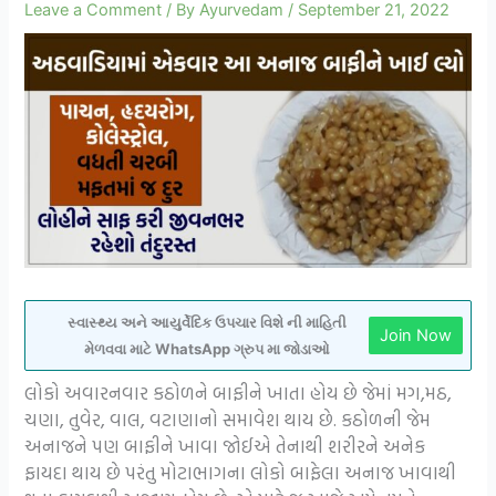
Leave a Comment
/ By
Ayurvedam
/
September 21, 2022
સ્વાસ્થ્ય અને આયુર્વેદિક ઉપચાર વિશે ની માહિતી
Join Now
મેળવવા માટે WhatsApp ગ્રુપ મા જોડાઓ
લોકો અવારનવાર કઠોળને બાફીને ખાતા હોય છે જેમાં મગ,મઠ,
ચણા, તુવેર, વાલ, વટાણાનો સમાવેશ થાય છે. કઠોળની જેમ
અનાજને પણ બાફીને ખાવા જોઈએ તેનાથી શરીરને અનેક
ફાયદા થાય છે પરંતુ મોટાભાગના લોકો બાફેલા અનાજ ખાવાથી