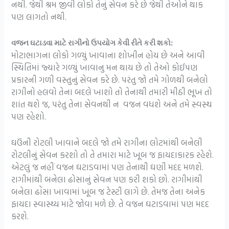
નથી. જેથી શ્રમ જીવી લોકો તેનું સેવન કરે છે જેથી તેઓને થાક
પણ લાગતો નથી.
વજન ઘટાડવા માટે રાગીનો ઉપયોગ કેવી રીતે કરી શકો:
મોટાભાગના લોકો ગળ્યું ખાવાના શોખીન હોય છે અને આવી
સ્થિતિમાં જ્યારે ગળ્યું ખાવાનુ મન થાય છે તો તેઓ કોઈપણ
પ્રકારની ગળી વસ્તુનું સેવન કરે છે. પરંતુ જો તમે ગોળથી બનેલો
રાગીનો હલવો તેના બદલે ખાશો તો તેનાથી તમારી મીઠી ભૂખ તો
શાંત થશે જ, પરંતુ તેના સેવનથી ન વજન વધશે અને તમે સ્વસ્થ
પણ રહેશો.
ઘઉંની રોટલી ખાવાને બદલે જો તમે રાગીના લોટમાંથી બનેલી
રોટલીનું સેવન કરશો તો તે તમારા માટે ખૂબ જ ફાયદાકારક રહેશે.
એટલું જ નહીં વજન ઘટાડવામાં પણ તેનાથી ઘણી મદદ મળશે.
રાગીમાંથી બનેલા ઢોસાનું સેવન પણ કરી શકો છો. રાગીમાંથી
બનેલા ઢોંસા ખાવામાં ખૂબ જ ટેસ્ટી લાગે છે. તેમજ તેના અનેક
ફાયદા સ્વાસ્થ્ય માટે જોવા મળે છે. તે વજન ઘટાડવામાં પણ મદદ
કરશે.