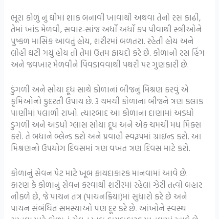
ભૂરા કોળું નું ઘીમાં શાક બનાવી ખાવાથી અથવા તેનો રસ કાઢી,
તેમાં ખાંડ મેળવી, સવાર-સાંજ અર્ધો અર્ધો કપ પીવાથી સ્ત્રીઓને
પુષ્કળ માસિક આવતું હોય, શરીરમાં બળતરા. રહેતી હોય અને
લોહી ઘટી ગયું હોય તો તેમાં ઉત્તમ ફાયદો કરે છે. કોળાનો રસ હિંગ
અને જવખાર મેળવીને પિવડાવવાથી પથરી પર ગુણકારી છે.
ડુંગળી અને સોયા દૂધ સાથે કોળાનાં બીજનું મિશ્રણ કરવું એ
કૃમિઓનો કુદરતી ઉપાય છે. 3 ચમચી કોળાના બીજને ત્રણ કલાક
પાણીમાં પલાળી રાખો. ત્યારબાદ આ કોળાના દાણામાં અડધો
ડુંગળી અને અડધો ગ્લાસ સોયા દૂધ અને એક ચમચી મધ મિક્સ
કરો. તે બધાને બ્લેન્ડ કરો અને પ્રવાહી સ્વરૂપમાં ગ્રાઇન્ડ કરો. આ
મિશ્રણનો ઉપયોગ દિવસમાં ત્રણ વખત ત્રણ દિવસ માટે કરો.
કોળાનું સેવન પેટ માટે ખૂબ ફાયદાકારક માનવામાં આવે છે.
કારણ કે કોળાનું સેવન કરવાથી શરીરમાં રહેલાં ઝેરી તત્વો બહાર
નીકળે છે, જે પાચન તંત્ર (પાચનક્રિયા)માં સુધારો કરે છે અને
પાચન સંબંધિત સમસ્યાઓ પણ દૂર કરે છે.
આંખોને સ્વસ્થ