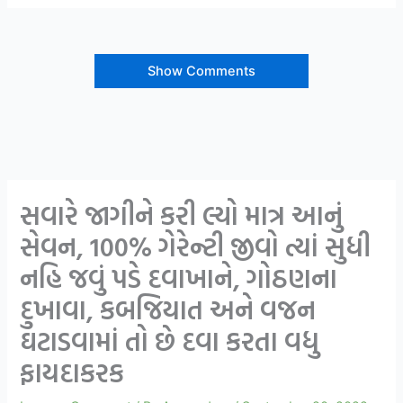
Show Comments
સવારે જાગીને કરી લ્યો માત્ર આનું
સેવન, 100% ગેરેન્ટી જીવો ત્યાં સુધી
નહિ જવું પડે દવાખાને, ગોઠણના
દુખાવા, કબજિયાત અને વજન
ઘટાડવામાં તો છે દવા કરતા વધુ
ફાયદાકરક