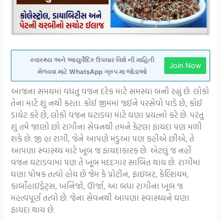
સ્વાસ્થ્ય અને આયુર્વેદિક ઉપચાર વિશે ની માહિતી
Join Now
મેળવવા માટે WhatsApp ગ્રુપ મા જોડાઓ
આજના સમયમાં વધતું વજન દરેક માટે સમસ્યા બની રહ્યું છે. લોકો
તેના માટે શું નથી કરતા. કોઈ જીમમાં જઈને પરસેવો પાડે છે, કોઈ
ડાયેટ કરે છે, લોકો વજન ઘટાડવા માટે ઘણા પ્રયત્નો કરે છે. પરંતુ
શું તમે જાણો છો રાગીના સેવનથી તમને કેટલા ફાયદા પણ મળી
શકે છે. જી હા રાગી, જેને આપણે મંડુઆ પણ કહીએ છીએ, તે
આપણા સ્વાસ્થ્ય માટે ખૂબ જ ફાયદાકારક છે. એટલું જ નહીં
વજન ઘટાડવામાં પણ તે ખૂબ મદદગાર સાબિત થાય છે. રાગીમાં
ઘણા પોષક તત્વો હોય છે જેમ કે પ્રોટીન, ફાઇબર, કેલ્શિયમ,
કાર્બોહાઇડ્રેટ્સ, ખનિજો, ઊર્જા, આ બધા રાગીના ખૂબ જ
મહત્વપૂર્ણ તત્વો છે. જેના સેવનથી આપણા સ્વાસ્થ્યને ઘણા
ફાયદા થાય છે.