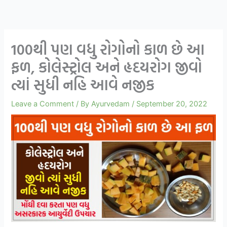
100થી પણ વધુ રોગોનો કાળ છે આ
ફળ, કોલેસ્ટ્રોલ અને હૃદયરોગ જીવો
ત્યાં સુધી નહિ આવે નજીક
Leave a Comment
/ By
Ayurvedam
/
September 20, 2022