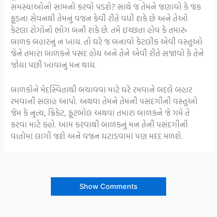
સમસ્યાઓનો સામનો કરવો પડશે? સાથે જ તેમને જણાવો કે જંક
ફૂડના સેવનથી તેમનું વજન કેવી રીતે વધી શકે છે અને તેઓ
કેટલા રોગોનો ભોગ બની શકે છે.
તમે ઇચ્છતા હોવ કે તમારું
બાળક બહારનું ન ખાય. તો ઘરે જ બનાવો કેટલીક એવી વસ્તુઓ
જેને તમારા બાળકને પસંદ હોય અને તેને એવી રીતે સજાવો કે તેને
જોયા પછી ખાવાનું મન થાય.
બાળકોને મેદસ્વિતાથી બચાવવા માટે ઘરે રમવાને બદલે બહાર
રમવાની સલાહ આપો. અથવા તેમને તેમની પસંદગીની વસ્તુઓ
જેમ કે નૃત્ય, ક્રિકેટ, ફૂટબોલ અથવા તમારા બાળકને જે ગમે તે
કરવા માટે કહો. આમ કરવાથી બાળકનું મન તેની પસંદગીની
વાતોમાં લાગી જશે અને વજન ઘટાડવામાં પણ મદદ મળશે.
Show Comments