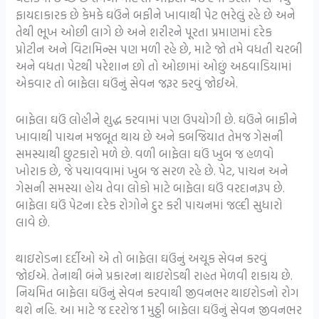
ફાયદાકારક છે કેમકે ઘઉંને બફીને ખાવાથી પેટ ભરેલું રહે છે અને
તેથી ભૂખ ઓછી લાગે છે અને શરીરને પૂરતા પ્રમાણમાં દરેક
પ્રોટીન અને વિટામિન્સ પણ મળી રહે છે, માટે જો તમે વધતી ચરબી
અને વધતા પેટથી પરેશાન છો તો ઓછામાં ઓછું અઠવાડિયામાં
એકવાર તો બાફેલા ઘઉંનું સેવન જરૂર કરવું જોઈએ.
બાફેલા ઘઉં લોહીને શુદ્ધ કરવામાં પણ ઉપયોગી છે. ઘઉંને બાફીને
ખાવાથી પાચન મજબૂત થાય છે અને કબજિયાત તેમજ ગેસની
સમસ્યાથી છુટકારો મળે છે. વળી બાફેલા ઘઉં ખુબ જ હળવો
ખોરાક છે, જે પચાવવામાં ખુબ જ સરળ રહે છે. પેટ, પાચન અને
ગેસની સમસ્યા હોય તેવા લોકો માટે બાફેલા ઘઉં વરદાનરૂપ છે.
બાફેલા ઘઉં પેટના દરેક રોગોને દુર કરી પાચનમાં જલ્દી સુધારો
લાવે છે.
થાઇરોડના દર્દીઓ એ તો બાફેલા ઘઉંનું અચૂક સેવન કરવું
જોઈએ. તેનાથી બંને પ્રકારના થાઇરોડથી રાહત મેળવી શકાય છે.
નિયમિત બાફેલા ઘઉંનું સેવન કરવાથી જીવનભર થાઇરોડનો રોગ
થશે નહિ. આ માટે જ દરરોજ 1 મુઠ્ઠી બાફેલા ઘઉંનું સેવન જીવનભર