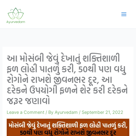
Skip
to
content
આ મોસંબી જેવું દેખાતું શક્તિશાળી
ફળ લોહી પાતળું કરી, 50થી પણ વધુ
રોગોને રાખશે જીવનભર દૂર, આ
દરેકને ઉપયોગી ફળને શેર કરી દરેકને
જરૂર જણાવો
Leave a Comment
/ By
Ayurvedam
/
September 21, 2022