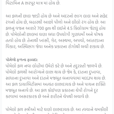
વિટામિન A ભરપૂર માત્ર માં હોય છે.
આ ફળની છાલ જાડી હોય છે અને અંદરનો ભાગ લાલ અને સફેદ
રંગનો હોય છે, બહારથી આછો પીળો અને લીલો રંગ હોય છે. આ
ફળનું વજન આશરે 700 gm થી લઈને 4.5 કિલોગ્રામ જેટલું હોય
છે. પોમેલોની છાલમાં ઘણા બધા ઉપયોગી ગુણધર્મો અને પોષક
તત્વો હોય છે. તેનાથી ખાંસી, ઝેર, અસ્થમા, અપચો, આંતરડાના
વિકાર, અસ્થિભંગ જેવા અનેક પ્રકારના રોગોથી બચી શકાય છે.
પોમેલો ફળના ફાયદા:
પોમેલો ફળ નવા લોહીમાં ઉમેરો કરે છે અને તંદુરસ્તી જાળવે છે.
પોમેલો ફળથી આરોગ્યને લાભ થાય છે જેમ કે, દાંતના દુખાવા,
સાંધાના દુખાવા અને દાંતને મજબૂત બનાવવામાં મદદરૂપ થાય છે.
આ ફળ ડાયાબિટીસમાં અત્યંત લાભદાયક છે અને પાચન શક્તિ
મજબૂત બનાવે છે. આ ફળ કોઈપણ પ્રકારના ચેપી રોગને દૂર
કરવામાં અસરકારક છે અને શરીરને ચેપથી બચાવે છે.
પોમેલો ફળ સ્ત્રીઓ માટે ઘણો લાભદાયક છે. આ ત્વચાને ચમકીલી