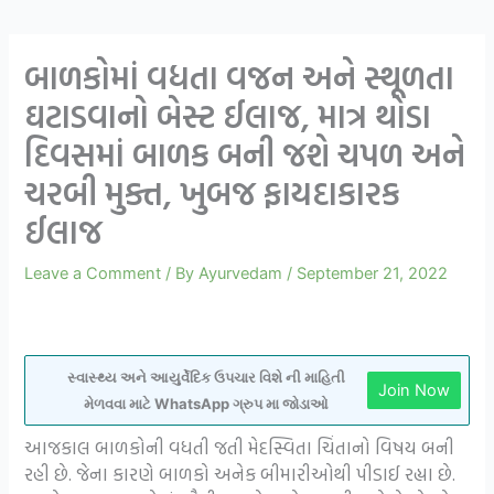
બાળકોમાં વધતા વજન અને સ્થૂળતા
ઘટાડવાનો બેસ્ટ ઈલાજ, માત્ર થોડા
દિવસમાં બાળક બની જશે ચપળ અને
ચરબી મુક્ત, ખુબજ ફાયદાકારક
ઈલાજ
Leave a Comment
/ By
Ayurvedam
/
September 21, 2022
સ્વાસ્થ્ય અને આયુર્વેદિક ઉપચાર વિશે ની માહિતી
Join Now
મેળવવા માટે WhatsApp ગ્રુપ મા જોડાઓ
આજકાલ બાળકોની વધતી જતી મેદસ્વિતા ચિંતાનો વિષય બની
રહી છે. જેના કારણે બાળકો અનેક બીમારીઓથી પીડાઈ રહ્યા છે.