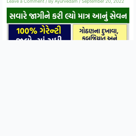
Leave a Comment
/ By
Ayurvedam
/
September 20, 2022
સ્વાસ્થ્ય અને આયુર્વેદિક ઉપચાર વિશે ની માહિતી
Join Now
મેળવવા માટે WhatsApp ગ્રુપ મા જોડાઓ
દરેક જાણતા હોય છે કે કઠોળ ખાવાથી કેટલા ફાયદા થાય છે. તેને
ખાવામાં પણ વિવિધ રીત હોય છે અને આ રીત મુજબ તેના ફાયદા
પણ અલગ-અલગ હોય, તેમાં પણ જો કઠોળ પલાળીને ખાવામાં
આવે તો તેના ફાયદા ડબલ થઇ જાય છે. તેમાં પણ જો ફણગાવેલા
મગ અને ચણા ખાવામાં આવે તો તેનાથી તો રોગપ્રતિકારક શક્તિ