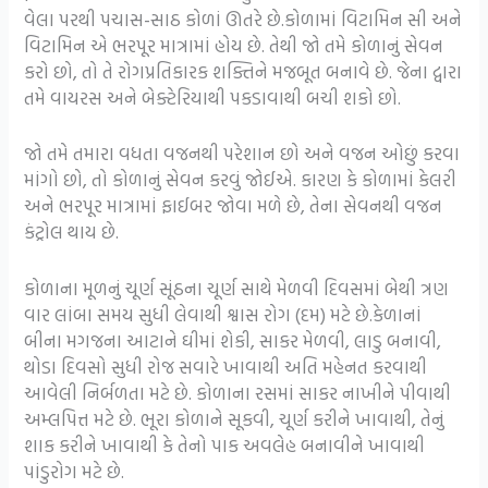
વેલા પરથી પચાસ-સાઠ કોળાં ઊતરે છે.કોળામાં વિટામિન સી અને
વિટામિન એ ભરપૂર માત્રામાં હોય છે. તેથી જો તમે કોળાનું સેવન
કરો છો, તો તે રોગપ્રતિકારક શક્તિને મજબૂત બનાવે છે. જેના દ્વારા
તમે વાયરસ અને બેક્ટેરિયાથી પકડાવાથી બચી શકો છો.
જો તમે તમારા વધતા વજનથી પરેશાન છો અને વજન ઓછું કરવા
માંગો છો, તો કોળાનું સેવન કરવું જોઈએ. કારણ કે કોળામાં કેલરી
અને ભરપૂર માત્રામાં ફાઈબર જોવા મળે છે, તેના સેવનથી વજન
કંટ્રોલ થાય છે.
કોળાના મૂળનું ચૂર્ણ સૂંઠના ચૂર્ણ સાથે મેળવી દિવસમાં બેથી ત્રણ
વાર લાંબા સમય સુધી લેવાથી શ્વાસ રોગ (દમ) મટે છે.કેળાનાં
બીના મગજના આટાને ઘીમાં શેકી, સાકર મેળવી, લાડુ બનાવી,
થોડા દિવસો સુધી રોજ સવારે ખાવાથી અતિ મહેનત કરવાથી
આવેલી નિર્બળતા મટે છે. કોળાના રસમાં સાકર નાખીને પીવાથી
અમ્લપિત્ત મટે છે. ભૂરા કોળાને સૂકવી, ચૂર્ણ કરીને ખાવાથી, તેનું
શાક કરીને ખાવાથી કે તેનો પાક અવલેહ બનાવીને ખાવાથી
પાંડુરોગ મટે છે.