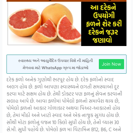
સ્વાસ્થ્ય અને આયુર્વેદિક ઉપચાર વિશે ની માહિતી
Join Now
મેળવવા માટે WhatsApp ગ્રુપ મા જોડાઓ
દરેક ફળો અનેક ગુણોથી ભરપૂર હોય છે. દરેક ફળોનો સ્વાદ
અલગ હોય છે. ફળો આપણા સ્વાસ્થ્યને લગતી સમસ્યાઓ દૂર
કરવા માટે સક્ષમ હોય છે. તેથી ડોક્ટર પણ ફળનું સેવન કરવાની
સલાહ આપે છે. આવા ફળોમાં પોમેલો ફળનો સમાવેશ થાય છે,
પોમેલો ફળનો આકાર ગોળાકાર અથવા પિઅર-આકારનો હોય
છે, તેમાં મીઠો અને ખાટો સ્વાદ અને એક નાજુક સુગંધ હોય છે.
સૌથી મોટા ફળોનું વજન 10 કિલો સુધી હોય છે, તેનો વ્યાસ 30
સે.મી. સુધી પહોંચે છે. પોમેલો ફળ માં વિટામિન B12, B6, C અને