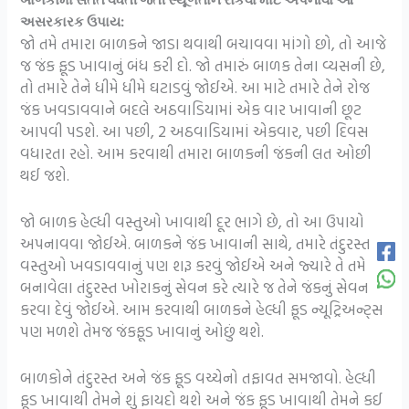
અસરકારક ઉપાય:
જો તમે તમારા બાળકને જાડા થવાથી બચાવવા માંગો છો, તો આજે
જ જંક ફૂડ ખાવાનું બંધ કરી દો. જો તમારું બાળક તેના વ્યસની છે,
તો તમારે તેને ધીમે ધીમે ઘટાડવું જોઈએ. આ માટે તમારે તેને રોજ
જંક ખવડાવવાને બદલે અઠવાડિયામાં એક વાર ખાવાની છૂટ
આપવી પડશે. આ પછી, 2 અઠવાડિયામાં એકવાર, પછી દિવસ
વધારતા રહો. આમ કરવાથી તમારા બાળકની જંકની લત ઓછી
થઈ જશે.
જો બાળક હેલ્ધી વસ્તુઓ ખાવાથી દૂર ભાગે છે, તો આ ઉપાયો
અપનાવવા જોઈએ. બાળકને જંક ખાવાની સાથે, તમારે તંદુરસ્ત
વસ્તુઓ ખવડાવવાનું પણ શરૂ કરવું જોઈએ અને જ્યારે તે તમે
બનાવેલા તંદુરસ્ત ખોરાકનું સેવન કરે ત્યારે જ તેને જંકનું સેવન
કરવા દેવું જોઈએ. આમ કરવાથી બાળકને હેલ્ધી ફૂડ ન્યૂટ્રિઅન્ટ્સ
પણ મળશે તેમજ જંકફૂડ ખાવાનું ઓછું થશે.
બાળકોને તંદુરસ્ત અને જંક ફૂડ વચ્ચેનો તફાવત સમજાવો. હેલ્ધી
ફૂડ ખાવાથી તેમને શું ફાયદો થશે અને જંક ફૂડ ખાવાથી તેમને કઈ