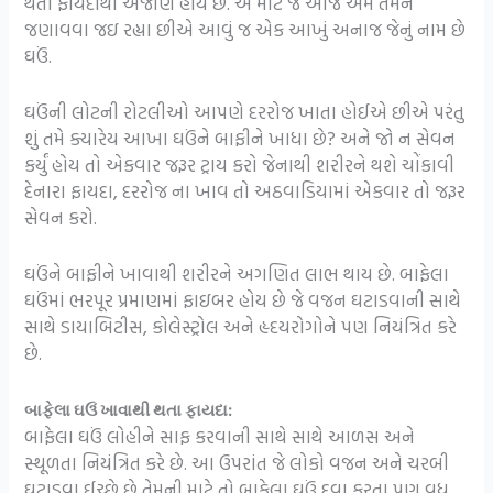
થતા ફાયદાથી અજાણ હોય છે. એ માટે જ આજે અમે તમને
જણાવવા જઇ રહ્યા છીએ આવું જ એક આખું અનાજ જેનું નામ છે
ઘઉં.
ઘઉંની લોટની રોટલીઓ આપણે દરરોજ ખાતા હોઈએ છીએ પરંતુ
શું તમે ક્યારેય આખા ઘઉંને બાફીને ખાધા છે? અને જો ન સેવન
કર્યું હોય તો એકવાર જરૂર ટ્રાય કરો જેનાથી શરીરને થશે ચોંકાવી
દેનારા ફાયદા, દરરોજ ના ખાવ તો અઠવાડિયામાં એકવાર તો જરૂર
સેવન કરો.
ઘઉંને બાફીને ખાવાથી શરીરને અગણિત લાભ થાય છે. બાફેલા
ઘઉંમાં ભરપૂર પ્રમાણમાં ફાઇબર હોય છે જે વજન ઘટાડવાની સાથે
સાથે ડાયાબિટીસ, કોલેસ્ટ્રોલ અને હૃદયરોગોને પણ નિયંત્રિત કરે
છે.
બાફેલા ઘઉં ખાવાથી થતા ફાયદા:
બાફેલા ઘઉં લોહીને સાફ કરવાની સાથે સાથે આળસ અને
સ્થૂળતા નિયંત્રિત કરે છે. આ ઉપરાંત જે લોકો વજન અને ચરબી
ઘટાડવા ઈચ્છે છે તેમની માટે તો બાફેલા ઘઉં દવા કરતા પણ વધુ