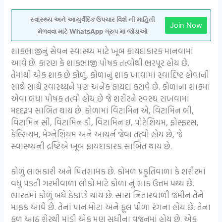
સ્વાસ્થ્ય અને આયુર્વેદિક ઉપચાર વિશે ની માહિતી
Join Now
મેળવવા માટે WhatsApp ગ્રુપ મા જોડાઓ
શાકભાજીનું સેવન સ્વાસ્થ્ય માટે ખૂબ ફાયદાકારક માનવામાં
આવે છે. કારણ કે શાકભાજી પોષક તત્વોથી ભરપૂર હોય છે.
તેમાંથી એક શાક છે કોળું, કોળાનું શાક ખાવામાં સ્વાદિષ્ટ હોવાની
સાથે સાથે સ્વાસ્થ્યને પણ અનેક ફાયદા કરાવે છે. કોળાના શાકમાં
એવા બધા પોષક તત્વો હોય છે જે શરીરને સ્વસ્થ રાખવામાં
મદદરૂપ સાબિત થાય છે. કોળામાં વિટામિન એ, વિટામિન બી,
વિટામિન સી, વિટામિન ડી, વિટામિન ઇ, પોટેશિયમ, ફોસ્ફરસ,
કેલ્શિયમ, મેગ્નેશિયમ અને આયર્ન જેવા તત્વો હોય છે, જે
સ્વાસ્થ્યની દ્રષ્ટિએ ખૂબ ફાયદાકારક સાબિત થાય છે.
કોળું લાભકારી અને પિત્તશામક છે. કોમળ પ્રકૃતિવાળા કે શરીરમાં
વધુ પડતી ગરમીવાળા લોકો માટે કોળા નું શાક ઉત્તમ પથ્ય છે.
ભારતમાં કોળું બધે ઠેકાણે થાય છે. સારા નિતારવાળી જમીન તેને
માફક આવે છે. તેનાં પાન મોટા અને ફૂલ પીળા રંગના હોય છે. તેના
ફળ આઠ શેરથી માંડી એક મણ સુધીના વજનમાં હોય છે. એક