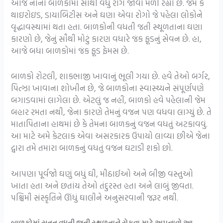
આજે નાના બાળકોમાં સૌથી વધુ રોગ જોવા મળી રહ્યો છે. જેમ કે
થાઇરોઇડ, ડાયાબિટીસ અને ઘણા એવા રોગો જે પહેલા લોકોને
વૃદ્ધાવસ્થામાં થતા હતા. બાળકોની વધતી જતી સ્થૂળતાના ઘણા
કારણો છે, જેનું સૌથી મોટું કારણ વધારે જંક ફૂડનું સેવન છે. હા,
આજે બધા બાળકોમાં જંક ફૂડ ફેમસ છે.
બાળકો રોટલી, શાકભાજી ખાવાનું ભૂલી ગયા છે. હવે તેઓ બર્ગર,
પિત્ઝા ખાવાના શોખીન છે, જે બાળકોના સ્વાસ્થ્યને સંપૂર્ણપણે
બગાડવામાં લાગેલા છે. એટલું જ નહીં, બાળકો હવે પહેલાની જેમ
બહાર રમતા નથી, જેના કારણે તેમનું વજન પણ વધવા લાગ્યું છે. તે
માતાપિતાના હાથમાં છે કે તેમના બાળકનું વજન વધતું અટકાવવું.
આ માટે અમે કેટલાક એવા અસરકારક ઉપાયો લાવ્યા છીએ જેના
દ્વારા તમે તમારા બાળકનું વધતું વજન ઘટાડી શકો છો.
આપણા પૂર્વજો ઘણું બધું ઘી, મીઠાઈઓ અને બીજી વસ્તુઓ
ખાતા હતા અને છતાંય તેઓ તંદુરસ્ત હતા અને લાબું જીવતા.
પશ્ચિમી સંસ્કૃતિને ઊંધું ઘાલીને અનુસરવાની જરૂર નથી.
બાળકોમાં સતત વધતી જતી સ્થૂળતાને રોકવા માટે અપનાવો આ