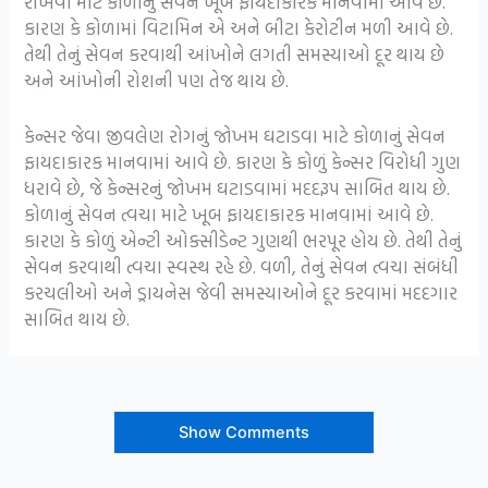
રાખવા માટે કોળાનું સેવન ખૂબ ફાયદાકારક માનવામાં આવે છે.
કારણ કે કોળામાં વિટામિન એ અને બીટા કેરોટીન મળી આવે છે.
તેથી તેનું સેવન કરવાથી આંખોને લગતી સમસ્યાઓ દૂર થાય છે
અને આંખોની રોશની પણ તેજ થાય છે.
કેન્સર જેવા જીવલેણ રોગનું જોખમ ઘટાડવા માટે કોળાનું સેવન
ફાયદાકારક માનવામાં આવે છે. કારણ કે કોળું કેન્સર વિરોધી ગુણ
ધરાવે છે, જે કેન્સરનું જોખમ ઘટાડવામાં મદદરૂપ સાબિત થાય છે.
કોળાનું સેવન ત્વચા માટે ખૂબ ફાયદાકારક માનવામાં આવે છે.
કારણ કે કોળું એન્ટી ઓક્સીડેન્ટ ગુણથી ભરપૂર હોય છે. તેથી તેનું
સેવન કરવાથી ત્વચા સ્વસ્થ રહે છે. વળી, તેનું સેવન ત્વચા સંબંધી
કરચલીઓ અને ડ્રાયનેસ જેવી સમસ્યાઓને દૂર કરવામાં મદદગાર
સાબિત થાય છે.
Show Comments