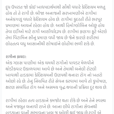
દૂધ ઉપરાંત જો કોઈ ખાદ્યપદાર્થમાંથી સૌથી વધારે કેલ્શિયમ મળતું
હોય તો તે રાગી છે. બીજા અનાજની સરખામણીએ રાગીમાં
અનેકગણું વધારે કેલ્શિયમ હોય છે. રાગીમાં કુદરતી રીતે ભરપૂર
પ્રમાણમાં આયર્ન રહેલા હોય છે. આથી હિમોગ્લોબિન ઓછું હોય
તેવા દર્દીઓ માટે રાગી આશીર્વાદરૂપ છે. રાગીમાં ફણગા ફૂટે એટલે
તેમાં વિટામિન સીનું પ્રમાણ વધી જાય છે જેને કારણે શરીરમાં
લોહતત્વ વધુ આસાનીથી શોષાઈને લોહીમાં ભળી શકે છે.
રાગીના ફાયદા:
એક ગ્લાસ પાણીમાં એક ચમચી રાગીનો પાવડર મેળવીને
થોડીકવાર ઉકાળવામાં આવે છે અને તેમાંથી બનેલી રોટલી
ખાવાથી હાડકાંમાં કેલ્શિયમની ઉણપથી થનારા રોગ નો ખતરો
ઓછો રહે છે. તેનું નિયમિત રીતે સેવન કરવામાં આવે તો કુપોષણ,
ક્ષરણ સંબંધિત રોગ અને અસમય વૃદ્ધ થવાની પ્રક્રિયા દૂર થાય છે.
રાગીમાં રહેલા તત્વ હાડકાને કમજોર થતા રોકે છે અને તેને સ્વસ્થ
અને મજબુત બનાવી રાખે છે. આના લીધે રાગીના સેવનથી
હાડકાના વાની સંભાવના ખુબ જ ઓછી થઈ જાય છે.રાગી એ