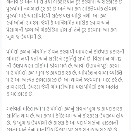
બનાવે છે અને ખીલ તથા બેક્ટેરિયાને દૂર કરવામાં અસરકારક છે.
પુરુષોમાં નબળાઈ દૂર કરે છે અને આ ફળ શક્તિવર્ધક હોવાથી
પુરુષો માટે આશીર્વાદથી સહેજ પણ ઓછું નથી. આ ફળ
સ્ત્રીઓની સમસ્યા જેવી કે અનિયમિત માસિક સ્ત્રાવ અને
પેશાબની જગ્યાએ બેક્ટેરિયા હોય તો તેને દૂર કરવામાં આ ફળ
ખુબ જ ઉપયોગી છે.
પોમેલો ફળને નિયમિત સેવન કરવાથી આપણને કોઈપણ પ્રકારની
બીમારી નથી થતી અને શરીરને સ્ફૂર્તિલું રાખે છે. વિટામીન બી-12
ની ઉણપ ઘણા લોકોમાં જોવા મળે છે. આવી ઉણપને પૂરી કરવા
માટે પોમેલો ફળ ખુબ જ ફાયદાકારક છે, ઓપરેશન વાળા વ્યક્તિ
માટે આ અત્યંત ફાયદાકારક છે. આ ઘાવને રૂજવવામાં મદદ કરે છે.
તાવ શરદી, ઉધરસ જેવી બીમારીઓમાં પણ પોમેલો ફળ અત્યંત
ફાયદાકારક છે.
ગર્ભવતી મહિલાઓ માટે પોમેલો ફળનું સેવન ખુબ જ ફાયદાકારક
સાબિત થાય છે. આ ફળમાં કેલ્શિયમ અને ફોસ્ફરસ ઉપલબ્ધ હોય
છે, જે ખુબ જ ઉપયોગી છે કારણ કે આ પદાર્થ ગર્ભના હાડકાની
રચના અને તેના માનસિક વિકાસ પર સકારાત્મક અસર કરે છે.