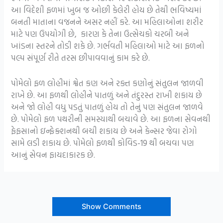
આ વિદેશી ફળમાં ખુબ જ ઓછી કેલેરી હોય છે તેથી ભવિષ્યમાં
બનતી માતાના વજનને અસર નહીં કરે. આ મહિલાઓના શરીર
માટે પણ ઉપયોગી છે, કારણ કે તેના ઉત્સેચકો ચરબી અને
ખાંડના સ્તરને તોડી શકે છે. ગર્ભવતી મહિલાઓ માટે આ ફળનો
પલ્પ સંપૂર્ણ રીતે તરસ છીપાવવાનું કામ કરે છે.
પોમેલો ફળ લોહીમાં શ્વેત કણ અને રક્ત કણોનું સંતુલન જાળવી
રાખે છે. આ ફળથી લોહીને પાતળું અને તંદુરસ્ત રાખી શકાય છે
અને જો લોહી વધુ પડતું પાતળું હોય તો તેનું પણ સંતુલન જાળવે
છે. પોમેલો ફળ પથરીની સમસ્યાથી બચાવે છે. આ ફળના સેવનથી
ફેફસાનો ઇન્ફેક્શનથી બચી શકાય છે અને કેન્સર જેવા રોગો
સામે લડી શકાય છે. પોમેલો ફળથી કોવિડ-19 થી બચવા પણ
આનું સેવન ફાયદાકારક છે.
Show Comments