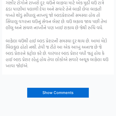
ગંભીર રોગોને રાખશે દૂર.
ઘઉંને બાફવા માટે એક મુઠી ઘઉં રાત્રે
ઠંડા પાણીમાં પલાળી દેવા અને સવારે તેને બાફી લેવા બાફતી
વખતે થોડું સીંધાલું નાખવું જો બ્લડપ્રેશરની સમસ્યા હોય તો
સિંધાલુ વગરના ઘઉંનું સેવન બેસ્ટ છે. ઘઉં બફાય જાય પછી તેમાં
લીંબુ અને સંચળ નાખીને પણ ખાઈ શકાય છે જેથી રુચિ વધે.
બાફેલા ઘઉંથી હાઈ બ્લડ પ્રેશરની સમસ્યા દૂર થાય છે. આમાં મેંદો
બિલકુલ હોતો નથી. તેવી જ રીતે આ એક આખું અનાજ છે જે
બ્લડ પ્રેશરને કંટ્રોલ કરે છે. વારંવાર બ્લડ પ્રેશર વધી જતું હોય કે
હાઈ બ્લડ પ્રેશર રહેતું હોય તેવા લોકોએ સવારે અચૂક બાફેલા ઘઉં
ખાવા જોઈએ.
Show Comments