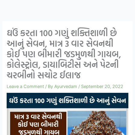
ઘઉં કરતા 100 ગણું શક્તિશાળી છે
આનું સેવન, માત્ર 3 વાર સેવનથી
કોઈ પણ બીમારી જડમુળથી ગાયબ,
કોલેસ્ટ્રોલ, ડાયાબિટીસ અને પેટની
ચરબીનો સચોટ ઈલાજ
Leave a Comment
/ By
Ayurvedam
/
September 20, 2022