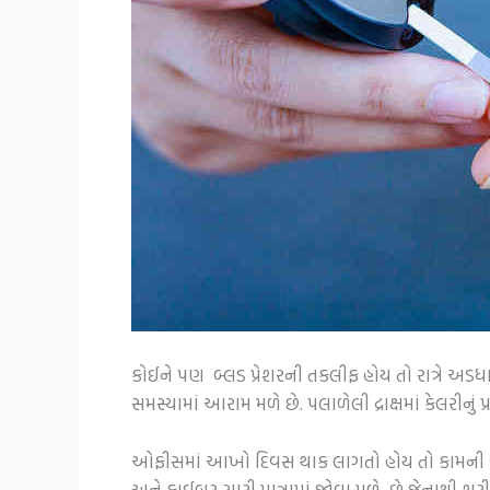
કોઈને પણ બ્લડ પ્રેશરની તકલીફ હોય તો રાત્રે અડધા
સમસ્યામાં આરામ મળે છે. પલાળેલી દ્રાક્ષમાં કેલરીનું પ
ઓફીસમાં આખો દિવસ થાક લાગતો હોય તો કામની વચ્ચે-વચ્
અને ફાઈબર સારી માત્રામાં જોવા મળે છે જેનાથી શરી