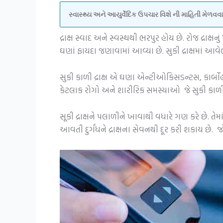
સ્વાસ્થ્ય અને આયુર્વેદિક ઉપચાર વિશે ની માહિતી મેળ
દ્રાક્ષ સ્વાદ અને સ્વસ્થથી ભરપુર હોય છે. રોજ દ્રાક્ષ
ઘણાં ફાયદા જણાવામાં આવ્યા છે. સુકી દ્રાક્ષમાં આ
સુકી કાળી દ્રાક્ષ એ ઘણા એન્ટીઓકિસડન્ટસ, કાર્બોહાઈ
કેટલાક રોગો અને શારીરિક સમસ્યાઓ જે સુકી કાળી દ્
સૂકી દ્રાક્ષને પલાળીને ખાવાથી વધારે ગણ કરે છે. તે
આવતી દુર્ગંધને દ્રાક્ષના સેવનથી દૂર કરી શકાય છે.