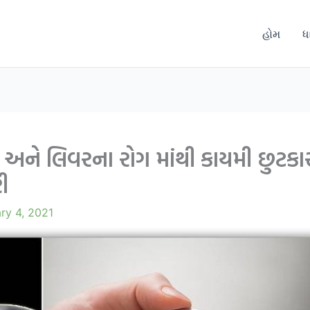
હોમ
ધ
ત અને લિવરના રોગ માંથી કાયમી છુટકા
ી
ry 4, 2021