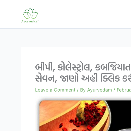
Skip
to
content
બીપી, કોલેસ્ટ્રોલ, કબજિયા
સેવન, જાણો અહી ક્લિક કર
Leave a Comment
/ By
Ayurvedam
/
Februa