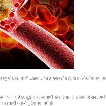
ેવન કરવું જોઈએ. કાળી દ્રાક્ષમાં દ્રાવ્ય ફાઇબર હોય છે, જે ધમનીઓમાં જમા
ા બની ગઈ છે. સુકી દ્રાક્ષ ખાવાથી કબજિયાતની સમસ્યામાં રાહત મળે છ
સેવન કરવાથી આંખોનું તેજ પણ વધે છે.