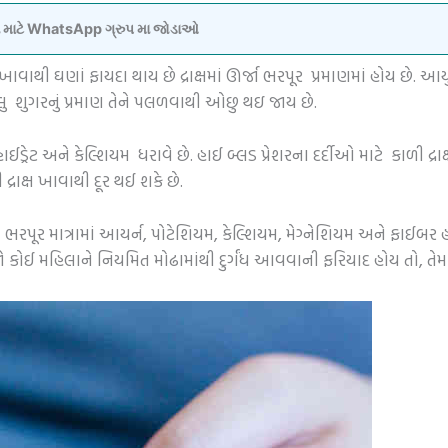
વવા માટે WhatsApp ગ્રુપ મા જોડાઓ
નું ખાવાથી ઘણાં ફાયદા થાય છે દ્રાક્ષમાં ઊર્જા ભરપૂર પ્રમાણમાં હોય છે. આયુ
વેલુ શુગરનું પ્રમાણ તેને પલળવાથી ઓછુ થઇ જાય છે.
ડ્રેટ અને કેલ્શિયમ ધરાવે છે. હાઈ બ્લડ પ્રેશરના દર્દીઓ માટે કાળી દ્રા
રાક્ષ ખાવાથી દૂર થઈ શકે છે.
માં ભરપૂર માત્રામાં આયર્ન, પોટેશિયમ, કેલ્શિયમ, મેગ્નેશિયમ અને ફાઈબર 
 જો કોઈ મહિલાને નિયમિત મોઢામાંથી દુર્ગંધ આવવાની ફરિયાદ હોય તો, તેમ