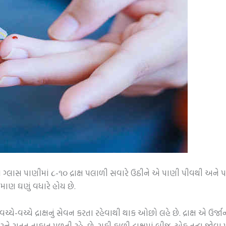
 ગ્લાસ પાણીમાં ૮-૧૦ દ્રાક્ષ પલાળી સવારે ઉઠીને એ પાણી પીવથી અને પલ
્રમાણ ઘણું વધારે હોય છે.
ચે દ્રાક્ષનું સેવન કરતા રહેવાથી થાક ઓછો લહે છે. દ્રાક્ષ એ ઉર્જાનો મ
રને સતત તાકાત મળતી રહે છે. સુકી કાળી દ્રાક્ષમાં બીજુ એક તત્વ જોવા 