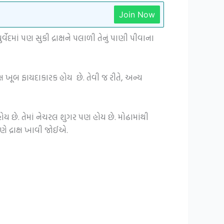
Join Now
ર્વેદમાં પણ સુકી દ્રાક્ષને પલાળી તેનું પાણી પીવાના
ક્ષ ખૂબ ફાયદાકારક હોય છે. તેવી જ રીતે, અન્ય
હોય છે. તેમાં નેચરલ શુગર પણ હોય છે. મોઢામાંથી
ણે દ્રાક્ષ ખાવી જોઈએ.