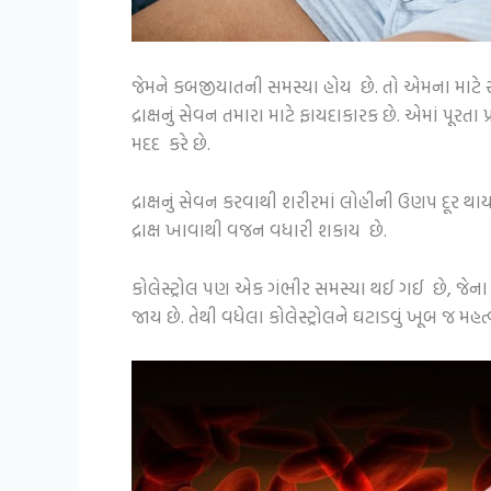
જેમને કબજીયાતની સમસ્યા હોય છે. તો એમના માટે સુ
દ્રાક્ષનું સેવન તમારા માટે ફાયદાકારક છે. એમાં પૂર
મદદ કરે છે.
દ્રાક્ષનું સેવન કરવાથી શરીરમાં લોહીની ઉણપ દૂર થ
દ્રાક્ષ ખાવાથી વજન વધારી શકાય છે.
કોલેસ્ટ્રોલ પણ એક ગંભીર સમસ્યા થઈ ગઈ છે, જેના ક
જાય છે. તેથી વધેલા કોલેસ્ટ્રોલને ઘટાડવું ખૂબ જ મહત્