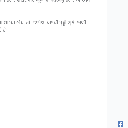
ાગ્યા હોય, તો દરરોજ અડધી મુઠ્ઠી સુકી કાળી
 છે.