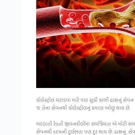
કોલેસ્ટ્રોલ ઘટાડવા માટે પણ સુકી કાળી દ્રાક્ષનું સ
જ તેના સેવનથી કોલેસ્ટ્રોલનું પ્રમાણ ઓછું થાય છે.
બદલાતી રેહતી જીવનશૈલીમાં કબજિયાત એ મોટી સમસ્ય
સેવનથી હૃદયની દુર્લભતા પણ દુર થાય છે. દ્રાક્ષનું 