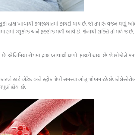
કી દ્રાક્ષ ખાવાથી કબજીયાતમાં ફાયદો થાય છે. જો તમારું વજન ઘણું ઓ
તા પ્રમાણમાં ગ્લુકોઝ અને ફ્રક્ટોઝ મળી આવે છે. જેનાથી શક્તિ તો મળે જ
ાય છે. એનિમિયા રોગમાં દ્રાક્ષ ખાવાથી ઘણો ફાયદો થાય છે. જે લોકોને 
ારણે હાર્ટ એટેક અને સ્ટ્રોક જેવી સમસ્યાઓનું જોખમ રહે છે. કોલેસ્ટે
વપૂર્ણ હોય છે.