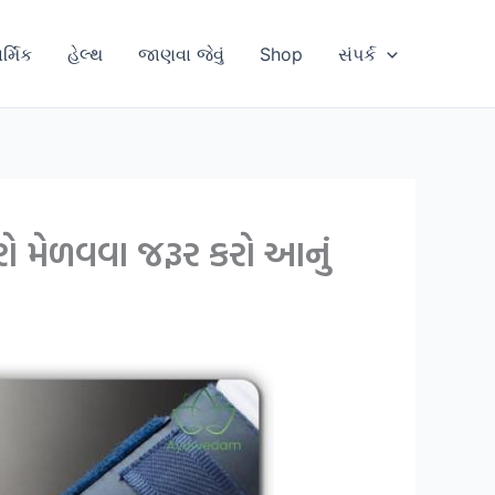
ાર્મિક
હેલ્થ
જાણવા જેવું
Shop
સંપર્ક
રો મેળવવા જરૂર કરો આનું