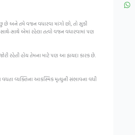
છુ છે અને તમે વજન વધારવા માંગો છો, તો સુકી
 છે, સાથે-સાથે એમાં રહેલા તત્વો વજન વધારવામાં પણ
કમજોરી રહેતી હોય તેમના માટે પણ આ ફાયદા કારક છે.
રોલ વધતા વ્યક્તિના આકસ્મિક મૃત્યુની સંભાવના વધી