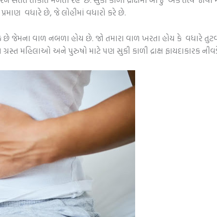
માણ વધારે છે, જે લોહીમાં વધારો કરે છે.
ેમના વાળ નબળા હોય છે. જો તમારા વાળ ખરતા હોય કે વધારે તુટવા લ
 ગ્રસ્ત મહિલાઓ અને પુરુષો માટે પણ સુકી કાળી દ્રાક્ષ ફાયદાકારક નીવડે