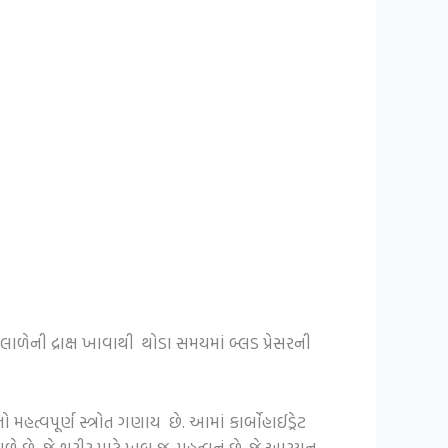
ાળેની દ્રાક્ષ ખાવાથી થોડા સમયમાં બ્લડ પ્રેસરની
હત્વપૂર્ણ સ્ત્રોત ગણાય છે. આમાં કાર્બોહાઈડ્રેટ
મળે છે, જે શરીર માટે ખૂબ જ મહત્વનું છે. જે આરયન