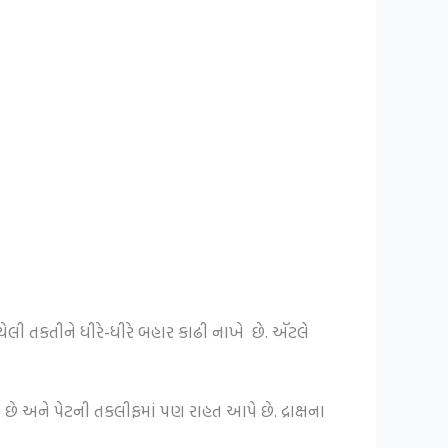
 થયેલી તકતીને ધીરે-ધીરે બહાર કાઢી નાખે છે. ઍટલે
ે અને પેટની તકલીફમાં પણ રાહત આપે છે. દ્રાક્ષના