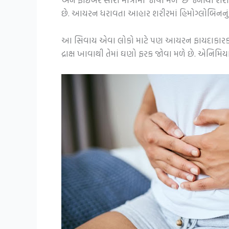
છે. આયરન ધરાવતા આહાર શરીરમાં હિમોગ્લોબિનનું પ્ર
આ સિવાય એવા લોકો માટે પણ આયરન ફાયદાકારક છે જ
દ્રાક્ષ ખાવાથી તેમાં ઘણો ફરક જોવા મળે છે. એનિમિયા