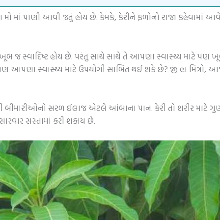
 મો માં પાણી આવી જતું હોય છે. કેમકે, કેરીને ફળોનો રાજા કહેવામાં 
 જ સ્વાદિષ્ટ હોય છે. પરંતુ સાથે સાથે તે આપણા સ્વાસ્થ્ય માટે પણ ખૂબ
ા પાન પણ આપણા સ્વાસ્થ્ય માટે ઉપયોગી સાબિત થઈ શકે છે? જી હા મિત્
 બીમારીઓનો સરળ ઈલાજ એટલે આંબાના પાન. કેરી તો શરીર માટે ગુ
રવાર સસ્તામાં કરી શકાય છે.