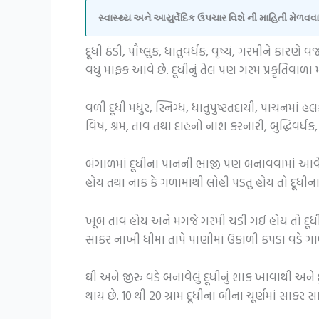
સ્વાસ્થ્ય અને આયુર્વેદિક ઉપચાર વિશે ની માહિતી મેળ
દૂધી ઠંડી, પૌષ્લુંક, ધાતુવર્ધક, વૃષ્યં, ગરમીને 
વધુ માફક આવે છે. દૂધીનું તેલ પણ ગરમ પ્રકૃતિવાળા મ
વળી દૂધી મધુર, સ્નિગ્ધ, ધાતુપુષ્ટતદાયી, પાચનમાં હલક
વિષ, શ્રમ, તાવ તથા દાહનો નાશ કરનારી, બુદ્ધિવર્ધ
બંગાળમાં દૂધીના પાનની ભાજી પણ બનાવવામાં આવે છે
હોય તથા નાક કે ગળામાંથી લોહી પડતું હોય તો દૂધીના
ખૂબ તાવ હોય અને મગજે ગરમી ચડી ગઈ હોય તો દૂધી છ
સાકર નાખી ધીમા તાપે પાણીમાં ઉકાળી કપડા વડે ગા
ઘી અને જીરુ વડે બનાવેલું દૂધીનું શાક ખાવાથી અન
થાય છે. 10 થી 20 ગ્રામ દૂધીના બીના ચૂર્ણમાં સાક