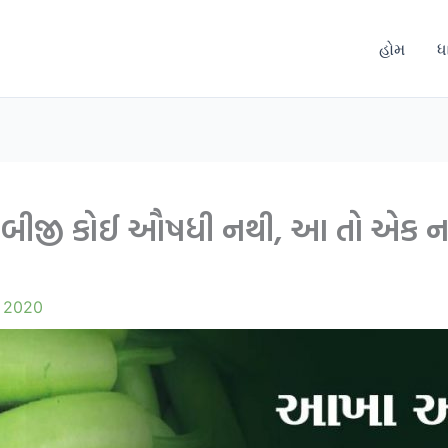
હોમ
ધ
જેવી બીજી કોઈ ઔષધી નથી, આ તો એક
, 2020