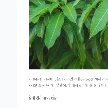
આંબાના પાનમાં રહેલા એન્ટી ઓક્સિડંટ્સ અને એન્ટી
આડેધડ ન ખાવા જોઈએ. જે પાન હળવા લીલા રંગના અ
કેવી રીતે વાપરશો?