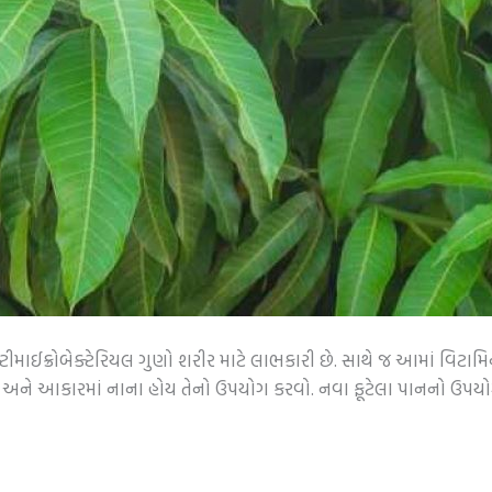
માઈક્રોબેક્ટેરિયલ ગુણો શરીર માટે લાભકારી છે. સાથે જ આમાં વિટામિ
ને આકારમાં નાના હોય તેનો ઉપયોગ કરવો. નવા ફૂટેલા પાનનો ઉપયોગ 