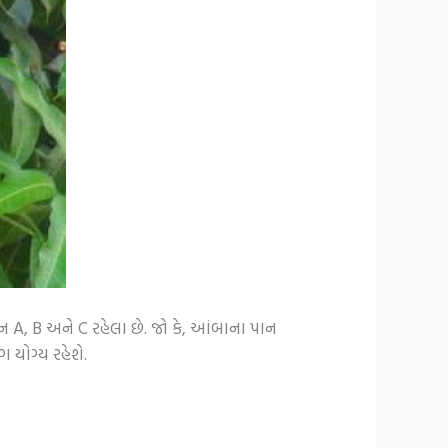
ન A, B અને C રહેલા છે. જો કે, આંબાના પાન
યોગ્ય રહેશે.