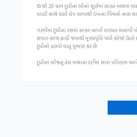
10 થી 20 ગ્રામ દૂધીનાં બીના ચૂર્ણમાં સાકર અથવા મધ
પાણી સાથે ઘસી લેપ કરવાથી ડંખના વિષનો નાશ થા
ગરમીમાં દૂધીના રસમાં સાકર નાખી શરબત બનાવી પીવ
સવાર-સાંજ ફાકી જવાથી મૂત્રપ્રવૃત્તિ વધી સોજો ઉતર
દૂધીનો હલવો ધાતુ પુષ્પણ કર છે.
દૂધીનાં બીજનું તેલ માથાના દર્દોમાં સારું પરિણામ