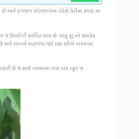
આવે છે અને લગભગ મોટાભાગના લોકો કેરીના સ્વાદ ના
 જ ઉપયોગી સાબિત થાય છે. પરંતુ શું તમે ક્યારેય
રો, આજે અમે આપને બતાવવા જઈ રહ્યા છીએ આંબાના
ણકારી છે જ સાથે આંબાના પાન પણ ખૂબ જ