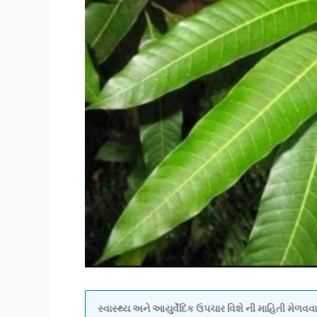
સ્વાસ્થ્ય અને આયુર્વેદિક ઉપચાર વિશે ની માહિતી મેળ