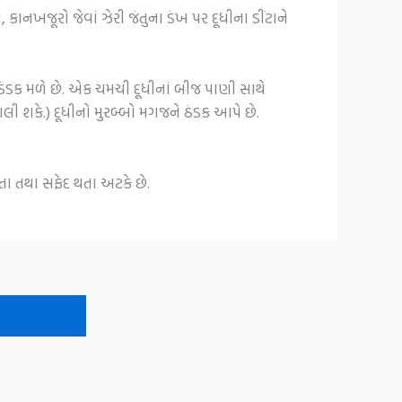
 કાનખજૂરો જેવાં ઝેરી જંતુના ડંખ પર દૂધીના ડીંટાને
ઠંડક મળે છે. એક ચમચી દૂધીનાં બીજ પાણી સાથે
ાલી શકે.) દૂધીનો મુરબ્બો મગજને ઠંડક આપે છે.
રતા તથા સફેદ થતા અટકે છે.