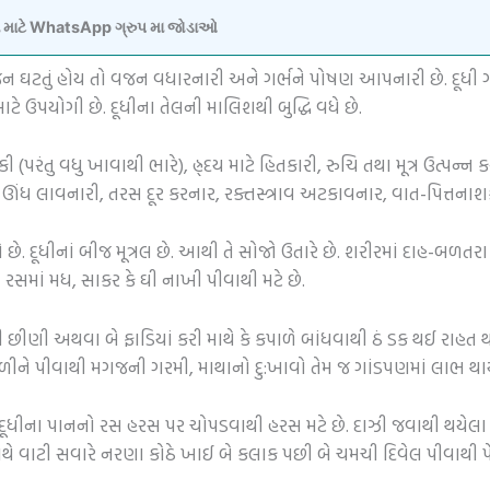
વવા માટે WhatsApp ગ્રુપ મા જોડાઓ
કારણે વજન ઘટતું હોય તો વજન વધારનારી અને ગર્ભને પોષણ આપનારી છે. દ
ાટે ઉપયોગી છે. દૂધીના તેલની માલિશથી બુદ્ધિ વધે છે.
ી (પરંતુ વધુ ખાવાથી ભારે), હ્ર્દય માટે હિતકારી, રુચિ તથા મૂત્ર ઉત્પન્ન 
ક, ઊંધ લાવનારી, તરસ દૂર કરનાર, રક્તસ્ત્રાવ અટકાવનાર, વાત-પિત્તનાશ
. દૂધીનાં બીજ મૂત્રલ છે. આથી તે સોજો ઉતારે છે. શરીરમાં દાહ-બળતર
 રસમાં મધ, સાકર કે ઘી નાખી પીવાથી મટે છે.
ીણી અથવા બે ફાડિયાં કરી માથે કે કપાળે બાંધવાથી ઠં ડક થઈ રાહત થા
ળીને પીવાથી મગજની ગરમી, માથાનો દુ:ખાવો તેમ જ ગાંડપણમાં લાભ થાય
ે દૂધીના પાનનો રસ હરસ પર ચોપડવાથી હરસ મટે છે. દાઝી જવાથી થયેલા 
ર સાથે વાટી સવારે નરણા કોઠે ખાઈ બે કલાક પછી બે ચમચી દિવેલ પીવાથી 