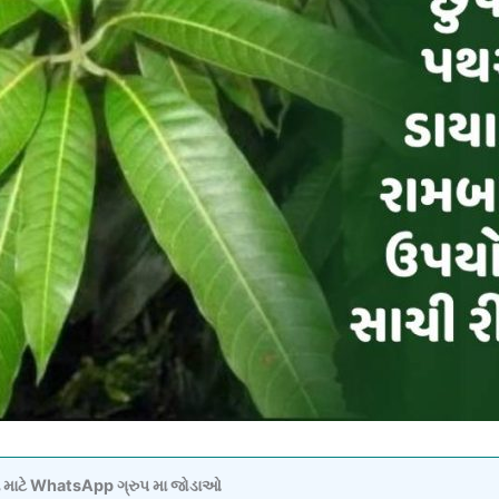
વવા માટે WhatsApp ગ્રુપ મા જોડાઓ