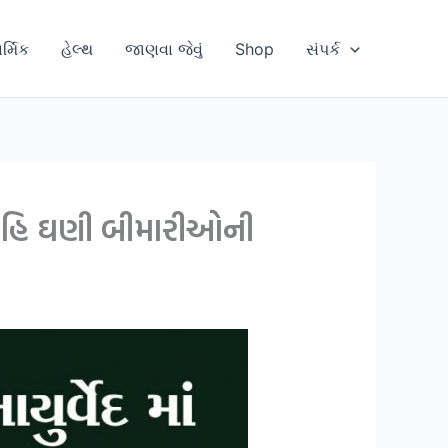
ાર્મિક
હેલ્થ
જાણવા જેવું
Shop
સંપર્ક
 નહિ ઘણી બીમારીઓની