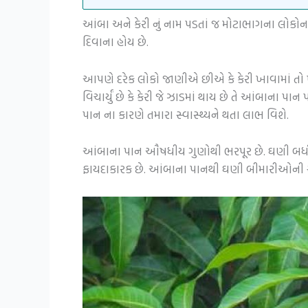
આંબા અને કેરી નું નામ પડતાં જ મોટાભાગના લોકોના
દિવાના હોય છે.
આપણે દરેક લોકો જાણીએ છીએ કે કેરી ખાવામાં તો ખૂબ
વિચાર્યું છે કે કેરી જે ઝાડમાં થાય છે તે આંબાન
પાન ના કારણે તમારા સ્વાસ્થ્યને થતા લાભ વિશે.
આંબાના પાન ઔષધીય ગુણોથી ભરપૂર છે. ઘણી બધી
ફાયદાકારક છે. આંબાના પાનથી ઘણી બીમારીઓની સા