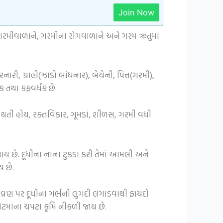
Join Now
ૂધી ગરમીવાળાને, ગરમીના રોગવાળાને અને ગરમ ઋતુમાં
કરનારી, ગ્રાહી(ઝાડો બાંધનાર), બેચેની, પિત્ત(ગરમી),
ક તથા કફવર્ધક છે.
ા થતી હોય, રક્તવિકાર, ગૂમડાં, શીળસ, ગરમી વધી
ય છે. દૂધીના નાના ટુકડા કરી તેમાં આમલી અને
 છે.
વ્રણ પર દૂધીના ગર્ભની લુગદી લગાડવાથી ફાયદો
પેટમાંના ચપટા કૃમિ નીકળી જાય છે.