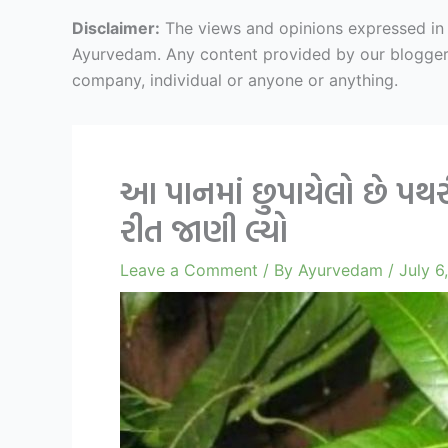
Disclaimer:
The views and opinions expressed in ar
Ayurvedam. Any content provided by our bloggers o
company, individual or anyone or anything.
આ પાનમાં છુપાયેલો છે પ
રીત જાણી લ્યો
Leave a Comment
/ By
Ayurvedam
/
July 6