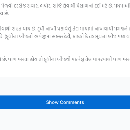
 મેળવી દરરોજ સવાર, બપોર, સાંજે લેવાથી પેશાબનાં દર્દો મટે છે. મધમાખી,
ય છે.
ાથી રાહત થાય છે. દૂધી નાખી પકાવેલું તેલ માથામાં નાખવાથી મગજને 
ે છે. (દૂધીનાં બીજની અવેજીમાં સક્કરટેટી, કાકડી કે તડબૂચનાં બીજ પણ ચ
 આપે છે. વાળ ખરતા હોય તો દૂધીનાં બીજથી પકવેલું તેલ વાપરવાથી વાળ ખ
Show Comments