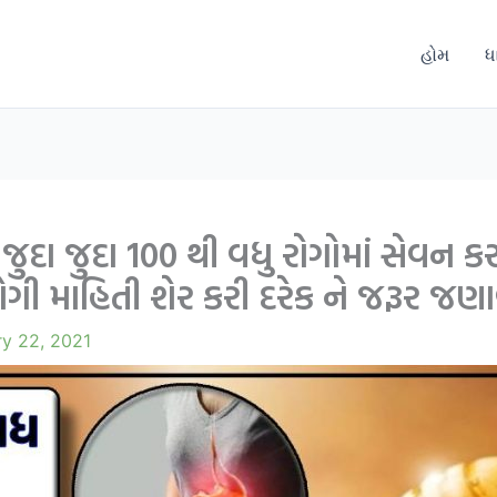
હોમ
ધ
જુદા જુદા 100 થી વધુ રોગોમાં સેવન 
ી માહિતી શેર કરી દરેક ને જરૂર જણા
ry 22, 2021