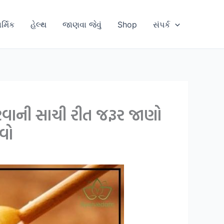
ાર્મિક
હેલ્થ
જાણવા જેવું
Shop
સંપર્ક
કરવાની સાચી રીત જરૂર જાણો
વો