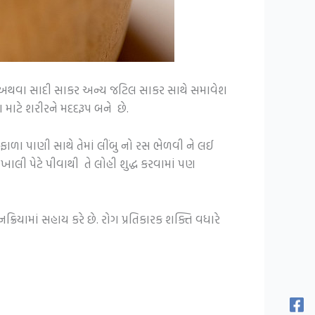
 અથવા સાદી સાકર અન્ય જટિલ સાકર સાથે સમાવેશ
 માટે શરીરને મદદરૂપ બને છે.
ુફાળા પાણી સાથે તેમાં લીંબુ નો રસ ભેળવી ને લઈ
લી પેટે પીવાથી તે લોહી શુદ્ધ કરવામાં પણ
ક્રિયામાં સહાય કરે છે. રોગ પ્રતિકારક શક્તિ વધારે