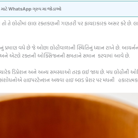
વવા માટે WhatsApp ગ્રુપ મા જોડાઓ
આવે તો તે લોહીમાં લાલ રક્તકણની ગણતરી પર ફાયદાકારક અસર કરે છે. લ
ં પ્રમાણ વધે છે જે ઓછા લોહીવાળાની સ્થિતિનું ધ્યાન રાખે છે. આયર્
અને એટલે રક્તની ઓક્સિજનની ક્ષમતાને સમાન કરવામાં આવે છે.
યારેક ડિપ્રેશન અને અન્ય સમસ્યાઓ તરફ લઈ જાય છે. મધ લોહીની ઓક્સ
શોધનોએ હાઇપરટેન્શન અથવા હાઇ બ્લડ પ્રેશર પર મધની હકારાત્મક 