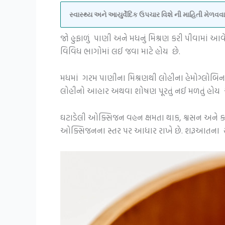
સ્વાસ્થ્ય અને આયુર્વેદિક ઉપચાર વિશે ની માહિતી મેળ
જો હુફાળું પાણી અને મધનું મિશ્રણ કરી પીવામાં 
વિવિધ ભાગોમાં લઈ જવા માટે હોય છે.
મધમાં ગરમ પાણીના મિશ્રણથી લોહીના હેમોગ્લોબિનનુ
લોહીનો આહાર અથવા શોષણ પૂરતું નઈ મળતું હોય 
ઘટાડેલી ઓક્સિજન વહન ક્ષમતા થાક, શ્વસન અને ક્
ઓક્સિજનના સ્તર પર આધાર રાખે છે. શરૂઆતના સં