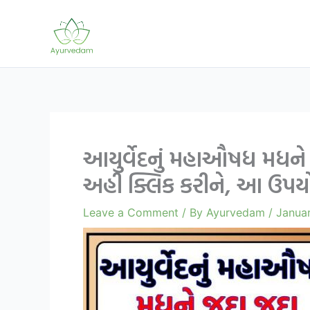
Skip
to
content
આયુર્વેદનું મહાઔષધ મધને 
અહી ક્લિક કરીને, આ ઉપયોગ
Leave a Comment
/ By
Ayurvedam
/
Janua