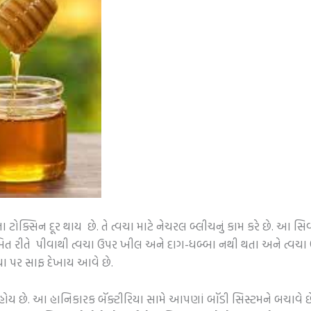
ક્સિન દૂર થાય છે. તે ત્વચા માટે નેચરલ બ્લીચનું કામ કરે છે. આ સિવાય
યમિત રીતે પીવાથી ત્વચા ઉપર ખીલ અને દાગ-ધબ્બા નથી થતા અને ત્વચા ઉ
ા પર સાફ દેખાય આવે છે.
ય છે. આ હાનિકારક બૅક્ટીરિયા સામે આપણાં બૉડી સિસ્ટમને બચાવે છે 