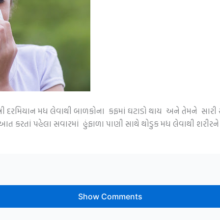
 રાત્રી દરમિયાન મધ લેવાથી બાળકોના કફમાં ઘટાડો થાય અને તેમને સા
ત કરતાં પહેલા સવારમાં હુંફાળા પાણી સાથે થોડુક મધ લેવાથી શરીરને
Show Comments