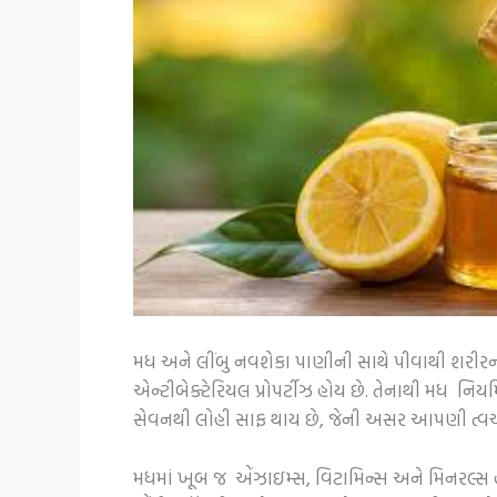
મધ અને લીંબુ નવશેકા પાણીની સાથે પીવાથી શરીરના ટો
એન્ટીબેક્ટેરિયલ પ્રોપર્ટીઝ હોય છે. તેનાથી મધ નિ
સેવનથી લોહી સાફ થાય છે, જેની અસર આપણી ત્વચ
મધમાં ખૂબ જ એંઝાઇમ્સ, વિટામિન્સ અને મિનરલ્સ હો