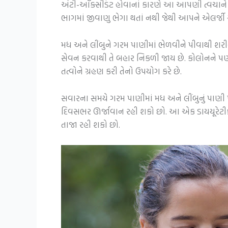
એંટી-ઑક્સીડંટ હોવાનાં કારણે આ આપણી ત્વચાને ક
ભાગમાં જીવાણુ ભેગા થતાં નથી જેથી આપને એલર્જી સ
મધ અને લીંબુને ગરમ પાણીમાં ભેળવીને પીવાથી શરીરમ
સેવન કરવાથી તે બહાર નિકળી જાય છે. કોલોનને પણ 
તત્વોને ગ્રહણ કરી તેનો ઉપયોગ કરે છે.
સવારના સમયે ગરમ પાણીમાં મધ અને લીંબુનું પાણી 
દિવસભર ઊર્જાવાન રહી શકો છો. આ એક ડાયયૂરેટીક 
તાજા રહી શકો છો.