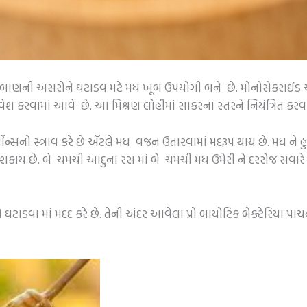
 દબાણની અસરોને ઘટાડવ મટે મધ ખૂબ ઉપયોગી બને છે. મોનોસેકરાઈડ
ાવેશ કરવામાં આવે છે. આ મિશ્રણ લોહીમાં સાકરના સ્તરને નિયંત્રિત કરવા
ોન્સનો સ્ત્રાવ કરે છે ઍટલે મધ વજન ઉતારવામાં મદરૂપ થાય છે. મધ ને હ
ાય છે. બે ચમચી આદુના રસ માં બે ચમચી મધ ઉમેરી ને દરરોજ સવારે ખા
 ઘટાડવા માં મદદ કરે છે. તેની અંદર આવેલા પ્રો બાયોટિક બેક્ટેરિયા પાચન