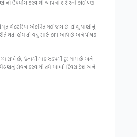
મ પાણીનો ઉપયોગ કરવાથી આપનાં શરીરનાં કોઈ પણ
ત બેક્ટેરિયા એકત્રિત થઈ જાય છે. લીંબુ પાણીનું
રીતે થતી હોય તો વધુ સારું કામ આપે છે અને પોષક
્ય રાખે છે, જેનાથી થાક ઝડપથી દૂર થાય છે અને
િશ્રણનું સેવન કરવાથી તમે આખો દિવસ ફ્રેશ અને