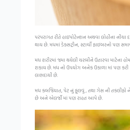
પરંપરાગત રીતે હાઇપોટેન્શન અથવા લોહીના નીચા
થાય છે. મધમાં ડેક્સટ્રીન, સ્ટાર્ચી ફાઇબરનો પણ સમ
મધ શરીરમાં જમા થયેલી ચરબીને ઉતારવા માટેના હોર્મ
શકાય છે. મધ નો ઉપયોગ અનેક ઉકાળા માં પણ કરી શક
લાભદાયી છે.
મધ કબજિયાત, પેટ નું ફૂલવું , તથા ગેસ ની તકલીફો ને
છે અને એલર્જી માં પણ રાહત આપે છે.