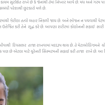
ાયમ સુરક્ષિત રાખે છે કે જેનાંથી તેમાં નિખાર આવે છે. મધ અને ગર
ંબંધી પરેશાથી છુટકારો મળે છે.
ાંથી ઝેરીલા તત્વો બહાર નિકળી જાય છે. અને ભોજન ન પચવાથી પેટમાં મૃ
ઉત્તેજિત કરી તેને શૂદ્ધ કરે છે. આપણા શરીરમાં કોલોનની સફાઈ સારી 
પીવાથી દિવસભર તાજા રાખવામાં મદદરૂપ થાય છે. તે મેટાબોલિઝમને યોગ
પણ છે એટલા માટે યુરેનરી સિસ્મટમની સફાઈ કરી તાજા રાખે છે. આ મ