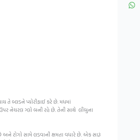
 તે બ્લડને પ્યોરીફાઈ કરે છે. મધમાં
પર નેચરલ ગ્લો બની રહે છે. તેની સાથે લીંબુના
અને રોગો સામે લડવાની ક્ષમતા વધારે છે. એક સારૂં