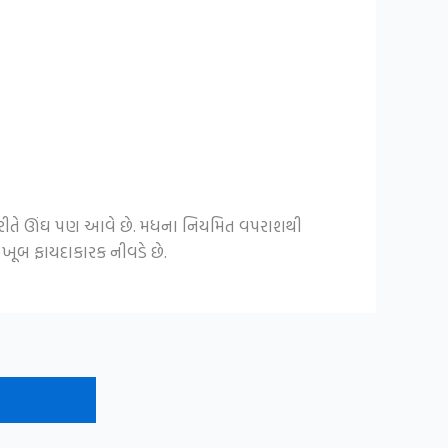
રી રીતે ઊંઘ પણ આવે છે. મધના નિયમિત વપરાશથી
 ખૂબ ફાયદાકારક નીવડે છે.