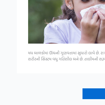
મધ બાળકોમાં ઊંઘની ગુણવત્તામાં સુધારો લાવે છે.
શરીરની સિસ્ટમ વધુ ગતિશીલ બને છે. તાલીમની શરૂઆ