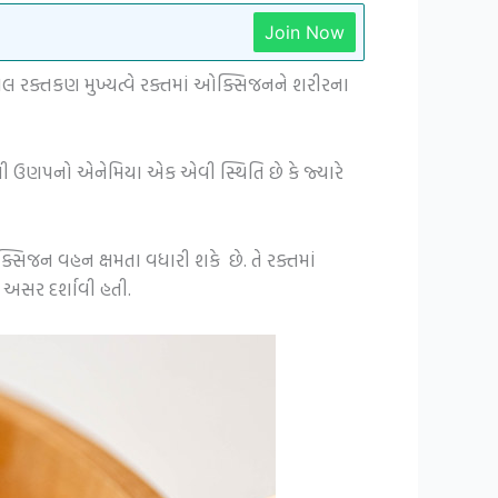
Join Now
ાલ રક્તકણ મુખ્યત્વે રક્તમાં ઓક્સિજનને શરીરના
નની ઉણપનો એનેમિયા એક એવી સ્થિતિ છે કે જ્યારે
િજન વહન ક્ષમતા વધારી શકે છે. તે રક્તમાં
અસર દર્શાવી હતી.