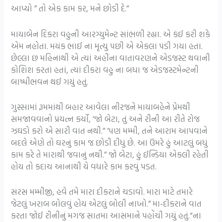
આપ્યો ” તો એક કામ કર, મને છોડી દે.”
માયાબેન દિકરા વહુની આરગ્યુમેન્ટ સાંભળી રહ્યા. એ કંઈ કરી શકે
એમ નહોતા. મયંક ભાઈ ના મૃત્યુ પછી એ એકલા પડી ગયા હતા.
છેલ્લા છ મહિનાથી એ ત્યાં અહીંના વાતાવરણને એડજસ્ટ થવાની
કોશિશ કરતાં હતાં, ત્યાં દીકરા વહુ ના બધા જ એડજસ્ટમેન્ટની
બાષ્પીભવન થઈ ગયું હતું.
ગુસ્સામાં રૂમમાંથી બહાર આવેલા નીરજને માયાબહેને પ્રેમથી
સમજાવવાનો પ્રયત્ન કર્યો, ‘જો બેટા, તું અને રીની આ રીતે રોજ
ઝઘડો કરો એ સારી વાત નથી.” ‘પણ મમ્મી, તને આરામ આપવાને
બદલે એણે તો ઘરનું કામ જ છોડી દીધું છે. આ ઉંમરે હું આટલું બધું
કામ કરે તે મારાથી જવાનું નથી.” જો બેટા, હું ઈન્ડિયા એકલી રહેતી
હોય તો કદાચ આનાથી યે વધારે કામ કરવું પડત.
સરસ મમ્મીજી, હવે તમે મારા દીકરાને ચડાવો. મારા માટે તમારે
જેટલું ખરાબ બોલવું હોય એટલું બોલી નાખો.” મા-દીકરાને વાત
કરતા જોઈ રીનીનું મગજ સાતમા આસમાને પહોંચી ગયું હતું.“ના