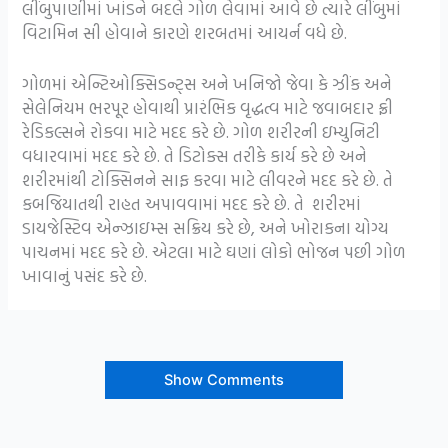
લીંબુપાણીમાં ખાંડને બદલે ગોળ લેવામાં આવે છે ત્યારે લીંબુમાં
વિટામિન સી હોવાને કારણે શરબતમાં આયર્ન વધે છે.
ગોળમાં એન્ટિઓક્સિડન્ટ્સ અને ખનિજો જેવા કે ઝીંક અને
સેલેનિયમ ભરપૂર હોવાથી પ્રારંભિક વૃદ્ધત્વ માટે જવાબદાર ફ્રી
રેડિકલ્સને રોકવા માટે મદદ કરે છે. ગોળ શરીરની ઇમ્યુનિટી
વધારવામાં મદદ કરે છે. તે ડિટોક્સ તરીકે કાર્ય કરે છે અને
શરીરમાંથી ટોક્સિનને સાફ કરવા માટે લીવરને મદદ કરે છે. તે
કબજિયાતથી રાહત અપાવવામાં મદદ કરે છે. તે શરીરમાં
ડાયજેસ્ટિવ એન્ઝાઇમ્સ સક્રિય કરે છે, અને ખોરાકના યોગ્ય
પાચનમાં મદદ કરે છે. એટલા માટે ઘણાં લોકો ભોજન પછી ગોળ
ખાવાનું પસંદ કરે છે.
Show Comments