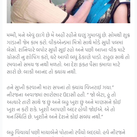
મમ્મી, મને એવું લાગે છે મેં અહીં રહીને ઘણું ગુમાવ્યું છે. સોમથી શુક્ર
ગાંડાની જેમ કામ કરો. વીકએન્ડમાં મિત્રો સાથે મોડે સુધી પબમાં
બેસો. શનિવારે બપોર સુધી સૂઈ રહો અને પછી આખા વીક માટે
ગ્રોસરી નુ શોપિંગ કરો, ઘરે આવી બધું ઠેકાણે પાડો. રાહુલ સાથે તો
રમવાનો સમય જ નથી મળતો. આ દેશ ફકત પૈસા કમાવા માટે
સારો છે. બાકી આનંદ તો ક્યાંય નથી.
તને સુખી કરવાની મારા સપનાં તો ક્યાંય વિખરાઈ ગયા.’’
નીરજના અવાજમાં ભારોભાર ઉદાસી હતી. “ જો બેટા, હું તો
અત્યારે તારી સાથે જ છું અને બહુ ખુશ છું અને માણસને કોઈ
ખુશ ન કરી શકે. ખુશી આપણી અંદર હોવી જોઈએ. એ તો
મનઃસ્થિતિ છે. ખુશીને અને દેશને કોઈ સંબંધ નથી.”
બહુ વિચાર્યા પછી માયાબેને પોતાનો રવૈયો બદલ્યો. હવે નીરજને