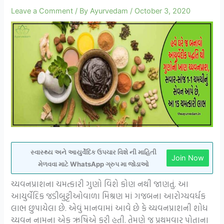
Leave a Comment
/ By
Ayurvedam
/
October 3, 2020
સ્વાસ્થ્ય અને આયુર્વેદિક ઉપચાર વિશે ની માહિતી
Join Now
મેળવવા માટે WhatsApp ગ્રુપ મા જોડાઓ
ચ્યવનપ્રાશના ચમત્કારી ગુણો વિશે કોણ નથી જાણતું. આ
આયુર્વેદિક જડીબુટ્ટીઓવાળા મિશ્રણ માં ગજબના આરોગ્યવર્ધક
લાભ છુપાયેલા છે. એવું માનવામાં આવે છે કે ચ્યવનપ્રાશની શોધ
ચ્યવન નામના એક ઋષિએ કરી હતી. તેમણે જ પ્રથમવાર પોતાના