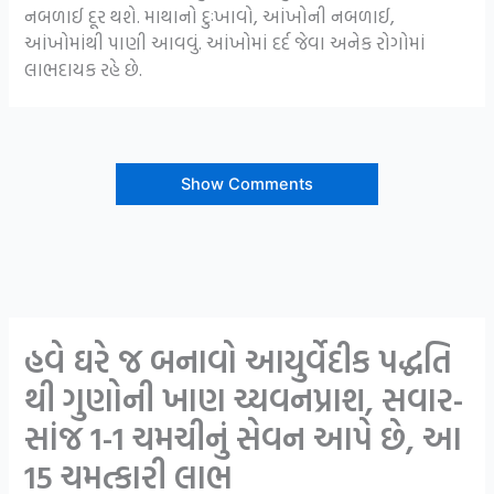
નબળાઈ દૂર થશે. માથાનો દુઃખાવો, આંખોની નબળાઈ,
આંખોમાંથી પાણી આવવું. આંખોમાં દર્દ જેવા અનેક રોગોમાં
લાભદાયક રહે છે.
Show Comments
હવે ઘરે જ બનાવો આયુર્વેદીક પદ્ધતિ
થી ગુણોની ખાણ ચ્યવનપ્રાશ, સવાર-
સાંજ 1-1 ચમચીનું સેવન આપે છે, આ
15 ચમત્કારી લાભ