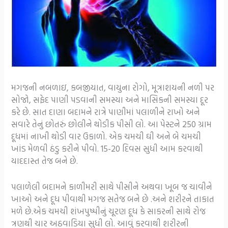
મગજની નબળાઇ, કબજીયાત, વાયુના રોગો, મૂત્રાશયની નળી પર
સોજો, સફેદ પાણી પડવાની સમસ્યા અને માસિકની સમસ્યા દૂર
કરે છે. સાત દાણા બદામને રાત્રે પાણીમાં પલાળીને રાખો અને
સવારે તેનું છોતરું છોલીને થોડીક પીસી લો. આ પેસ્ટને 250 ગ્રામ
દૂધમાં નાખી થોડી વાર ઉકાળો. એક ચમચી ઘી અને બે ચમચી
ખાંડ મેળવી ઠંડુ કરીને પીવો. 15-20 દિવસ સુધી આમ કરવાથી
યાદદાસ્ત તેજ બને છે.
પલાળેલી બદામને કાળીમરી સાથે પીસીને અથવા ખૂબ જ ચાવીને
ખાઓ અને દૂધ પીવાથી મગજ સતેજ બને છે .અને શરીરને તાકાત
મળે છે.એક ચમચી શંખપુષ્પીનું ચૂરણ દૂધ કે સાકરની સાથે રોજ
ત્રણથી ચાર અઠવાડિયા સુધી લો. આવું કરવાથી શરીરની