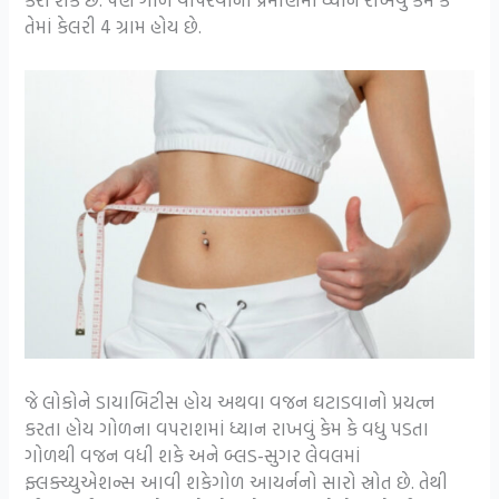
તેમાં કેલરી 4 ગ્રામ હોય છે.
જે લોકોને ડાયાબિટીસ હોય અથવા વજન ઘટાડવાનો પ્રયત્ન
કરતા હોય ગોળના વપરાશમાં ધ્યાન રાખવું કેમ કે વધુ પડતા
ગોળથી વજન વધી શકે અને બ્લડ-સુગર લેવલમાં
ફ્લક્ચ્યુએશન્સ આવી શકેગોળ આયર્નનો સારો સ્રોત છે. તેથી