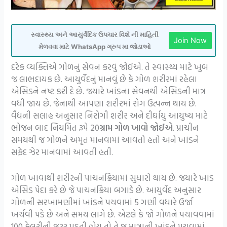
સ્વાસ્થ્ય અને આયુર્વેદિક ઉપચાર વિશે ની માહિતી
Join Now
મેળવવા માટે WhatsApp ગ્રુપ મા જોડાઓ
દરેક વ્યક્તિએ ગોળનું સેવન કરવું જોઈએ. તે સ્વાસ્થ્ય માટે ખુબ
જ લાભદાયક છે. આયુર્વેદનું માનવું છે કે ગોળ શરીરમાં રહેલા
એસિડને નષ્ટ કરી દે છે. જયારે ખાંડના સેવનથી એસિડની માત્ર
વધી જાય છે. જેનાથી આપણા શરીરમાં રોગ ઉત્પન્ન થાય છે.
વૈદ્યની સલાહ અનુસાર નિરોગી શરીર અને દીર્ઘાયુ આયુષ્ય માટે
ભોજન બાદ નિયમિત રૂપે 20
ગ્રામ ગોળ ખાવો જોઈએ
. પ્રાચીન
સમયથી જ ગોળને અમૃત માનવામાં આવતો હતો અને ખાંડને
સફેદ ઝેર માનવામાં આવતી હતી.
ગોળ ખાવાથી શરીરની પાચનક્રિયામાં સુધારો થાય છે. જયારે ખાંડ
એસિડ પેદા કરે છે જે પાચનક્રિયા બગાડે છે. આયુર્વેદ અનુસાર
ગોળની સરખામણીમાં ખાંડને પચવામાં 5 ગણી વધારે ઉર્જા
ખર્ચવી પડે છે અને સમય લાગે છે. એટલે કે જો ગોળને પચાવવામાં
100 કેલરીની જરૂર પડતી હોય તો તે જ માત્રાની ખાંડને પચવામાં