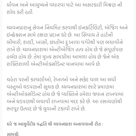
યૌવન અને આયુષ્યને વધારવા માટે આ અસરકારી મિશ્રણ ની
શોધ કરી હતી.
ચ્યવનપ્રાશનું સેવન નિયમિત કરવાથી ઈનફર્ટિલિટી, એજિંગ અને
ઈન્ફેક્શન સામે રક્ષણ પ્રદાન કરે છે. આ સિવાય તે હાર્ટની
બીમારી, શરદી, ખાંસી, છાતીમાં દુઃખાવા વગેરેથી પણ બચાવીને
રાખે છે. ચ્યવનપ્રાશમાં એન્ટીએજિંગ તત્વ હોય છે જે સંપૂર્ણપણ
હર્બલ હોય છે. તેમાં મુખ્ય સામગ્રીમાં આમળા હોય છે જેને એક
શક્તિશાળી એન્ટીઓક્સીડેન્ટ માનવામાં આવે છે.
ચહેરા પરની કરચલીઓ, રેખાઓ અને સફેદ વાળ આ બધી
વસ્તુઓ ઘડપણની સૂચક છે. ચ્યવનપ્રાશમાં ભારે પ્રમાણમાં
એન્ટીઓક્સીડેન્ટ હોય છે જે વ્યક્તિને હમેશાં જવાન રાખવામાં
અને ઘડપણથી બચાવી રાખવામાં મદદ કરે છે. આ રસાયણોથી
ભરપૂર ઉત્પાદ છે જે યુવાની ટકાવી રાખે છે.
ઘરે જ આયુર્વેદીક પદ્ધતિ થી ચ્યવનપ્રાશ બનાવવાની રીત :
સામગ્રી: