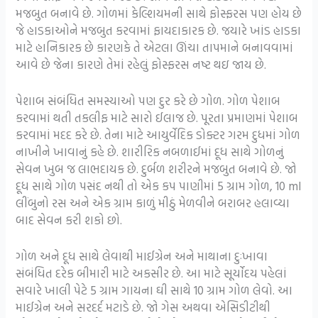
મજબુત બનાવે છે. ગોળમાં કેલ્શિયમની સાથે ફોસ્ફરસ પણ હોય છે
જે હાડકાઓને મજબુત કરવામાં ફાયદાકારક છે. જયારે ખાંડ હાડકા
માટે હાનિકારક છે કારણકે તે એટલા ઊંચા તાપમાને બનાવવામાં
આવે છે જેના કારણે તેમાં રહેલું ફોસ્ફરસ નષ્ટ થઇ જાય છે.
પેશાબ સંબંધિત સમસ્યાઓ પણ દુર કરે છે ગોળ. ગોળ પેશાબ
કરવામાં થતી તકલીફ માટે સારો ઈલાજ છે. પૂરતા પ્રમાણમાં પેશાબ
કરવામાં મદદ કરે છે. તેના માટે આયુર્વેદિક ડોક્ટર ગરમ દુધમાં ગોળ
નાખીને ખાવાનું કહે છે. શારીરિક નબળાઈમાં દૂધ સાથે ગોળનું
સેવન ખુબ જ લાભદાયક છે. દુર્બળ શરીરને મજબુત બનાવે છે. જો
દૂધ સાથે ગોળ પસંદ નથી તો એક કપ પાણીમાં 5 ગ્રામ ગોળ, 10 ml
લીંબુનો રસ અને એક ગ્રામ કાળું મીઠું મેળવીને બરાબર હલાવ્યા
બાદ સેવન કરી શકો છો.
ગોળ અને દૂધ સાથે લેવાથી માઈગ્રેન અને માથાના દુઃખાવા
સંબંધિત દરેક બીમારી માટે અકસીર છે. આ માટે સૂર્યોદય પહેલાં
સવારે ખાલી પેટે 5 ગ્રામ ગાયના ઘી સાથે 10 ગ્રામ ગોળ લેવો. આ
માઈગ્રેન અને સરદર્દ મટાડે છે. જો ગેસ અથવા એસિડીટીથી