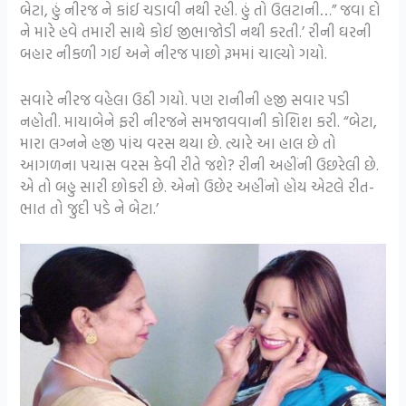
બેટા, હું નીરજ ને કાંઈ ચડાવી નથી રહી. હું તો ઉલટાની…” જવા દો
ને મારે હવે તમારી સાથે કોઈ જીભાજોડી નથી કરતી.’ રીની ઘરની
બહાર નીકળી ગઈ અને નીરજ પાછો રૂમમાં ચાલ્યો ગયો.
સવારે નીરજ વહેલા ઉઠી ગયો. પણ રાનીની હજી સવાર પડી
નહોતી. માયાબેને ફરી નીરજને સમજાવવાની કોશિશ કરી. “બેટા,
મારા લગ્નને હજી પાંચ વરસ થયા છે. ત્યારે આ હાલ છે તો
આગળના પચાસ વરસ કેવી રીતે જશે? રીની અહીંની ઉછરેલી છે.
એ તો બહુ સારી છોકરી છે. એનો ઉછેર અહીંનો હોય એટલે રીત-
ભાત તો જુદી પડે ને બેટા.’