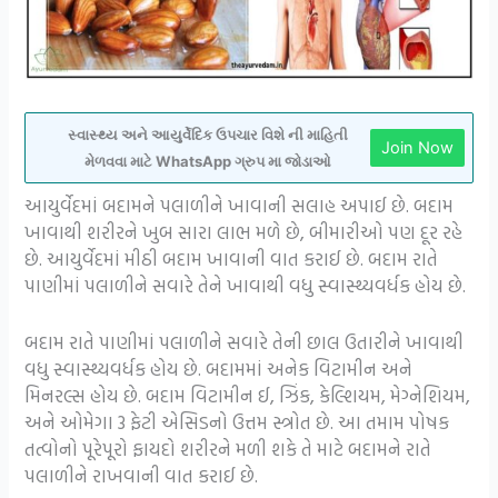
સ્વાસ્થ્ય અને આયુર્વેદિક ઉપચાર વિશે ની માહિતી
Join Now
મેળવવા માટે WhatsApp ગ્રુપ મા જોડાઓ
આયુર્વેદમાં બદામને પલાળીને ખાવાની સલાહ અપાઈ છે. બદામ
ખાવાથી શરીરને ખુબ સારા લાભ મળે છે, બીમારીઓ પણ દૂર રહે
છે. આયુર્વેદમાં મીઠી બદામ ખાવાની વાત કરાઈ છે. બદામ રાતે
પાણીમાં પલાળીને સવારે તેને ખાવાથી વધુ સ્વાસ્થ્યવર્ધક હોય છે.
બદામ રાતે પાણીમાં પલાળીને સવારે તેની છાલ ઉતારીને ખાવાથી
વધુ સ્વાસ્થ્યવર્ધક હોય છે. બદામમાં અનેક વિટામીન અને
મિનરલ્સ હોય છે. બદામ વિટામીન ઈ, ઝિંક, કેલ્શિયમ, મેગ્નેશિયમ,
અને ઓમેગા 3 ફેટી એસિડનો ઉત્તમ સ્ત્રોત છે. આ તમામ પોષક
તત્વોનો પૂરેપૂરો ફાયદો શરીરને મળી શકે તે માટે બદામને રાતે
પલાળીને રાખવાની વાત કરાઈ છે.