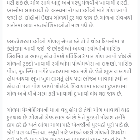
મટી શકે છે. ગોળ સાથે આદું અને મરચું મેળવીને ખાવાથી શરદી,
ખાંસીમાં લાભદાયી છે. અસ્થમા રોગના દર્દીઓ માટે ગોળ ખાવો
જરૂરી છે. લોહીની ઉણપ ગોળથી દુર થઇ જાય છે. ગોળના સેવનથી
શરીરમાં લાળ રક્તકોશિકાઓની માત્ર વધે છે.
બ્લડપ્રેશરના દર્દીઓ ગોળનું સેવન કરે તો તે થોડા દિવસોમાં જ
કંટ્રોલમા આવી જશે. જે છોકરીઓ અથવા સ્ત્રીઓને માસિક
નિયમિત ન આવતું હોય તેમણે પ્રતિદિન 3 વાર ગોળ ખાવો જોઈએ.
ગોળનો ટુકડો ખાવાથી સ્ત્રીઓમાં પીએમએસ ના લક્ષણો, માસિક
પીડા, મૂડ સ્વિંગ વગેરે ઘટાડવામાં મદદ મળે છે. જેને ભૂખ ન લગતી
હોય અથવા ભૂખ ખુબ લાગતું હોય પણ ભોજન ખાવામાં રૂચી ન
હોય તો પણ ગોળ ખાવો જોઈએ. શિયાળામાં કાનના દુઃખાવામાં
ગોળ અને ઘીને ગરમ કરી ખાવાથી દુઃખાવો બંધ થઇ જાય છે.
ગોળમા મેગ્નેશિયમની માત્રા વધુ હોય છે તેથી ગોળ ખાવાથી થાક
દુર થાય છે. ગોળનો શ્રેષ્ઠ લાભ એ છે કે તે કુદરતી મીઠાશ તરીકે
કામ કરે છે અને લાંબા ગાળા માટે એનર્જીનો પુરવઠો પૂરો પાડે છે.
કોઈ પણ વ્યક્તિ ચા, સ્મૂધી માટે ખાંડને બદલે ગોળનો ઉપયોગ
કરી શકે છે. પણ ગોળ વાપરવાના પ્રમાણમાં ધ્યાન રાખવું કેમ કે