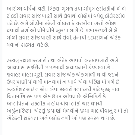
આરોગ્ય વર્ધિની વટી, ત્રિફલા ગૂગળ તથા ગોમૂત્ર હરીતકીની બે બે
ટીકડી સવાર સાંજ પાણી સાથે લેવાથી લોહીમાં વધેલું કોલેસ્ટરોલ
ઘટે છે. અને લોહીમાં રહેલી ચીકાશ કે ચરબીના અંશો ઓછા
થવાથી નળીઓ ધીમે ધીમે ખૂલવા લાગે છે. પ્રભાકરવટી બે બે
ગોળી સવાર સાંજ પાણી સાથે લેવી. તેનાથી હૃદયરોગનો એટેક
થવાની શક્યતા ઘટે છે.
હૃદયનું રક્ષણ કરનારી તથા એટેક આવતો અટકાવનારી અને
‘બાયપાસ’ સર્જરીની ઝંઝટમાંથી બચાવનારી શ્રેષ્ઠ દવા છે –
જવાહર મોહરા ગૂટી. સવાર સાંજ એક એક ગોળી ચાવી જઇને
ઉપર પાણી પીવાથી માનવામાં ન આવે એવા પરિણામો મળે છે.
બ્લડપ્રેશર હાઈ ન હોય એવા હૃદયરોગના દરદી માટે બૃહદ્ વાત
ચિંતામણિ રસ પણ એક ઉત્તમ ઔષધ છે. એસિડિટી કે
અમ્લપિત્તની તકલીફ ન હોય એવા લોકો ચાર ચમચી
અર્જુનારિષ્ટમાં એટલું જ પાણી મેળવીને જમ્યા બાદ પીવાનું રાખે તો
એટેકની શક્યતા અને બ્લોક નળી ઓ પણ સ્વસ્થ થાય છે.