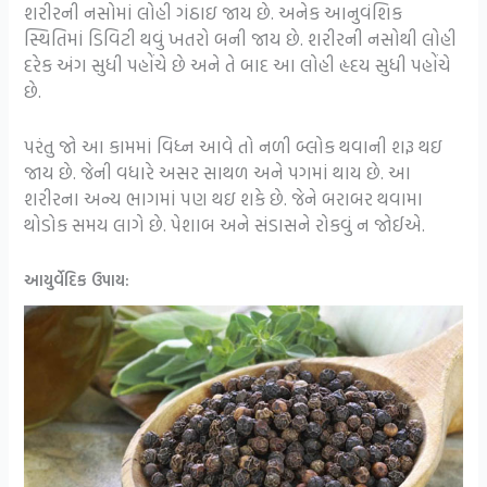
શરીરની નસોમાં લોહી ગંઠાઇ જાય છે. અનેક આનુવંશિક
સ્થિતિમાં ડિવિટી થવું ખતરો બની જાય છે. શરીરની નસોથી લોહી
દરેક અંગ સુધી પહોંચે છે અને તે બાદ આ લોહી હૃદય સુધી પહોંચે
છે.
પરંતુ જો આ કામમાં વિધ્ન આવે તો નળી બ્લોક થવાની શરૂ થઇ
જાય છે. જેની વધારે અસર સાથળ અને પગમાં થાય છે. આ
શરીરના અન્ય ભાગમાં પણ થઇ શકે છે. જેને બરાબર થવામા
થોડોક સમય લાગે છે. પેશાબ અને સંડાસને રોકવું ન જોઈએ.
આયુર્વેદિક
ઉપાય: