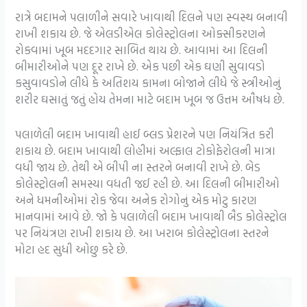
રાત્રે બદામને પલાળીને સવારે ખાવાથી દિલને પણ સ્વસ્થ બનાવી
રાખી શકાય છે. જે એલડીએલ કોલેસ્ટ્રોલના ઓક્સીકરણને
રોકવામાં ખૂબ મદદગાર સાબિત થાય છે. આવામાં આ દિલની
બીમારીઓને પણ દૂર રાખે છે.
એક પછી એક ઘણી સુવાવડો
કસુવાવડોને લીધે કે અતિશય કામના બોજાને લીધે જે સ્ત્રીઓનું
શરીર ઘસાતું જતું હોય તેમના માટે બદામ ખૂબ જ ઉત્તમ ઔષધ છે.
પલાળેલી બદામ ખાવાથી હાઈ બ્લડ પ્રેશરને પણ નિયંત્રિત કરી
શકાય છે. બદામ ખાવાથી લોહીમાં અલ્ફાલ ટોકોફેરોલની માત્રા
વધી જાય છે. તેથી એ બીપી ના સ્તરને બનાવી રાખે છે. બેડ
કોલેસ્ટ્રોલની સમસ્યા વધતી જઈ રહી છે. આ દિલની બીમારીઓ
અને ધમનીઓમાં રોક જેવા અનેક રોગોનું એક મોટુ કારણ
માનવામાં આવે છે. જો કે પલાળેલી બદામ ખાવાથી બૈડ કોલેસ્ટ્રોલ
પર નિયંત્રણ રાખી શકાય છે. આ ખરાબ કોલેસ્ટ્રોલના સ્તરને
મોટા હદ સુધી ઓછુ કરે છે.