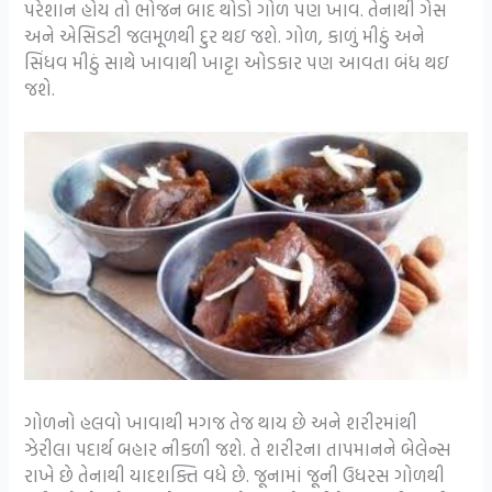
પરેશાન હોય તો ભોજન બાદ થોડો ગોળ પણ ખાવ. તેનાથી ગેસ
અને એસિડટી જલમૂળથી દુર થઇ જશે. ગોળ, કાળું મીઠું અને
સિંધવ મીઠું સાથે ખાવાથી ખાટ્ટા ઓડકાર પણ આવતા બંધ થઇ
જશે.
ગોળનો હલવો ખાવાથી મગજ તેજ થાય છે અને શરીરમાંથી
ઝેરીલા પદાર્થ બહાર નીકળી જશે. તે શરીરના તાપમાનને બેલેન્સ
રાખે છે તેનાથી યાદશક્તિ વધે છે. જૂનામાં જૂની ઉધરસ ગોળથી