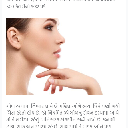
500 કેલરીની જરૂર પડે.
ગોળ ત્વચામાં નિખાર લાવે છે. મહિલાઓને ત્વચા વિષે ઘણી બધી
ચિંતા રહેતી હોય છે. જો નિયમિત રૂપે ગોળનું સેવન કરવામાં આવે
તો તે શરીરમાં રહેલું હાનિકારક ટોક્સીન કાઢી નાખે છે. જેનાથી
ત્વચા સાફ અને સ્વસ્થ રહે છે. સાથે સાથે તે હાડકાઓને પણ