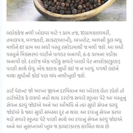
બ્લોકકેજ નળી ખોલવા માટે ૧ ગ્રામ તજ, 10ગ્રામકાળામરી,
તમાલપત્ર, મગજતરી, સાકર(આખી), અખરોટ, અળસી કુલ બધુ
મળીને 61 ગ્રામ આ બધી વસ્તુ રસોડામાંથી જ મળી જશે. આ બધી
વસ્તુને મિક્સરમાં વાટીને પાવડર બનાવી, 6-6 ગ્રામના પડીકા
બનાવી લો. દરરોજ એક પડીકું સવારે ખાલી પેટ નવશેકા(કુણા)
પાણી સાથે લેવુ. એક કલાક સુધી કંઈ જ ન ખાવું. પગથી લઈને
માથા સુધીની કોઈ પણ બંધ નળીખુલી જશે.
હાર્ટ પેશન્ટ જો આખા જીવન દરમિયાન આ ખોરાક લેતા રહેશે તો
હાર્ટએટેક કે લકવો નહી થાય. દરરોજ સવારે ભૂખ્યા પેટે આ વસ્તુનું
સેવન કરવું જોઈએ અને આ ઔષધિ ને ત્યાં સુધી સેવન કરવું
જોઈએ કે જ્યાં સુધી સમસ્યા દૂર ન થાય. આ દવાનું સેવન કરવા
માટે સવારે ભૂખ્યા પેટે પાણી સાથે આ દવાનું સેવન કરવું જોઇએ.
અને આ નુસખાઓ ખૂબ જ ફાયદાકારક સાબિત થાય છે.