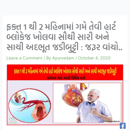
ફક્ત 1 થી 2 મહિનામાં ગમે તેવી હાર્ટ
બ્લોકેજ ખોલવા સૌથી સારી અને
સાચી અદભૂત જડીબુટ્ટી : જરૂર વાંચો..
Leave a Comment
/ By
Ayurvedam
/
October 4, 2020