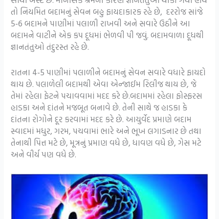
તો નિયમિત બદામનું સેવન બહુ ફાયદાકારક રહે છે, દરરોજ સાંજે
5-6 બદામને પાણીમાં પલાળી રાખવી અને સવારે ઉઠીને આ
બદામને વાટીને એક કપ દૂધમાં ભેળવી પી જવું. બદામવાળા દૂધથી
જ્ઞાનતંતુઓ તંદુરસ્ત રહે છે.
રાતના 4-5 પાણીમાં પલાળીને બદામનું સેવન સવારે વધારે ફાયદો
થાય છે. પલાળેલી બદામથી એવા એન્જાઈમ રિલીજ થાય છે, જે
તેમાં રહેલા ફેટને પચાવવામાં મદદ કરે છે.
બદામમાં રહેલા ફોસ્ફરસ
હાડકા અને દાંતને મજબૂત બનાવે છે. તેની સાથે જ હાડકા કે
દાંતના રોગોને દૂર કરવામાં મદદ કરે છે. આયુર્વેદ પ્રમાણે બદામ
સ્વાદમાં મધુર, ગરમ, પચવામાં ભારે અને ભૂખ લગાડનાર છે તથા
તેનાથી પિત્ત મટે છે, મૂત્રનું પ્રમાણ વધે છે, ધાવણ વધે છે, ગેસ મટે
અને વીર્ય પણ વધે છે.