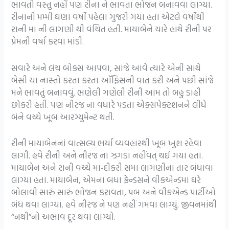
ભાવતી વસ્તુ નહીં પણ રીના ને ભાવતા ભોજન બનાવવા લાગ્યા.
રીનાની મમ્મી ઘણા વર્ષો પહેલા ગુજરી ગયા હતા એટલે વર્ષોથી
રાની મા ની લાગણી થી વંચિત હતી. માયાબેને ચારે હાથે રીની પર
પ્રેમની વર્ષા કરવા માંડી.
સવારે અને લંચ બોક્સ આપવા, સાંજે આવે ત્યારે એની સાથે
બેસી ચા નાસ્તો કરતા કરતા ઑફિસની વાત કરી અને પછી સાંજે
મને ભાવતું બનાવવું. ભણેલી ગણેલી રીની આમ તો બહુ ડાહી
છોકરી હતી. પણ નીરજ ના વધારે પડતા એક્સપેક્ટશનને લીધે
બંને વચ્ચે ખૂબ આરગ્યુમેન્ટ થતી.
રીની માયાબેનનાં વાત્સલ્ય ભર્યા વ્યવહારથી ખૂબ ખુશ રહેવા
લાગી. હવે રીની અને નીરજ ના ઝગડા નહીંવત્ થઈ ગયા હતા.
માયાબેન અને રાની વચ્ચે મા-દીકરી સમા લાગણીના તાર બંધાવા
લાગ્યા હતા. માયાબેન, એમના બધા ફ્રેન્ડસને વીકએન્ડમાં ઘરે
બોલાવી સારું સારું ભોજન કરાવતા, પબ અને વીકએન્ડ પાર્ટીઓ
બંધ થવા લાગ્યા. હવે નીરજ ને પણ નહીં ગમવા લાગ્યું. જીવનમાંથી
‘‘નથી”નો અભાવ દૂર થવા લાગ્યો.