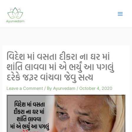
Skip
to
content
વિદેશ માં વસતા દીકરા ના ઘર માં
શાંતિ લાવવા માં એ ભર્યું આ પગલું
દરેકે જરૂર વાંચવા જેવુ સત્ય
Leave a Comment
/ By
Ayurvedam
/
October 4, 2020