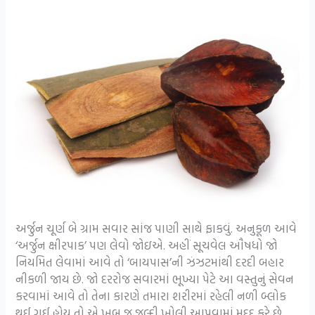
અર્જુન ચૂર્ણ બે ગ્રામ સવાર સાંજ પાણી સાથે ફાકવું. અનુકૂળ આવે
‘અર્જુન ક્ષીરપાક’ પણ લેવો જોઇએ. અહીં સૂચવેલ ઔષધો જો
નિયમિત લેવામાં આવે તો ‘બાયપાસ’ની ઝંઝટમાંથી દરદી બહાર
નીકળી જાય છે. જો દરરોજ સવારમાં ભૂખ્યા પેટે આ વસ્તુનું સેવન
કરવામાં આવે તો તેના કારણે તમારા શરીરમાં રહેલી નળી બ્લોક
થઈ ગઈ હોય તો એ ખુબ જ જલ્દી ખોલી આપવામાં મદદ કરે છે