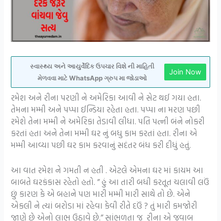
સ્વાસ્થ્ય અને આયુર્વેદિક ઉપચાર વિશે ની માહિતી
Join Now
મેળવવા માટે WhatsApp ગ્રુપ મા જોડાઓ
રમેશ અને રીના પરણી ને અમેરિકા આવી ને સેટ થઈ ગયા હતા.
તેમના મમ્મી અને પપ્પા ઈન્ડિયા રહેતા હતા. પપ્પા ના મરણ પછી
રમેશે તેના મમ્મી ને અમેરિકા તેડાવી લીધા. પતિ પત્ની બંને નોકરી
કરતાં હતા અને તેના મમ્મી ઘર નું બધુ કામ કરતાં હતા. રીના એ
મમ્મી આવ્યા પછી ઘર કામ કરવાનું સદંતર બંધ કરી દીધું હતું.
આ વાત રમેશ ને ગમતી ન હતી . એટલે એમના ઘર માં કાયમ આ
બાબતે ઘરકંકાસ રહેતો હતો. ” હું આ તારી બધી કરતૂત ચલાવી લઉં
છું કારણ કે એ બહાને પણ મારી મમ્મી મારી સાથે તો છે. એને
એકલી ને ત્યાં બરોડા માં રહેવા કેવી રીતે દઉં ? તું મારી કમજોરી
જાણે છે એનો લાભ ઉઠાવે છે.” સાંભળતા જ રીના એ જવાબ