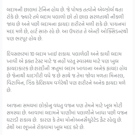
બદામની છાલમાં ટેનિન હોય છે. જે પોષક તત્વોને એબ્ઝોર્બ થતા
રોકે છે. જ્યારે તમે બદામ પલાળો છો તો છાલ સરળતાથી નીકળી
જાય છે અને પછી બદામના ફાયદા શરીરને મળી શકે છે. પાચનમાં
મદદ મળે છે, હાર્ટ સારું રહે છે. આ ઉપરાંત તે એન્ટી ઓક્સિડન્ટથી
પણ ભરપૂર હોય છે.
દિવસભરમાં 10 બદામ ખાઈ શકાય. પલાળેલી અને કાચી બદામ
ખાવી એ ફક્ત ટેસ્ટ માટે જ નહીં પરંતુ સ્વાસ્થ્ય માટે પણ ખુબ
ફાયદાકારક છે.શરદીની ઋતુમાં બદામ ખાવાના અનેક ફાયદા હોય
છે જેનાથી યાદગીરી વધે જ છે સાથે જ તેમા જોવા મળતા મિનરલ,
વિટામિન, ઝિંક કેલ્શિયમ વગેરેથી પણ શરીરને અનેક ફાયદા મળે
છે.
આજના સમયમાં લોકોનુ વધતુ વજન પણ તેમને માટે ખૂબ મોટી
સમસ્યા છે. આવામાં બદામને પાણીમાં પલાળીને ખાધા પછી વજન
ઘટાડી શકાય છે. કારણ કે તેમા મોનોઅનસૈચુરેટેડ ફૈટ રહેલુ છે.
તેથી આ ભૂખને રોકવામાં ખૂબ મદદ કરે છે.