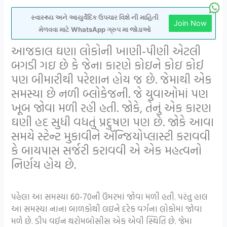
સ્વાસ્થ્ય અને આયુર્વેદિક ઉપચાર વિશે ની માહિતી
Join Now
મેળવવા માટે WhatsApp ગ્રુપ મા જોડાઓ
આજકાલ ઘણા લોકોની ખાણી-પીણી એટલી
બગડી ગઇ છે કે જેના કારણે કોઇને કોઇ કોઈ
પણ બીમારીથી પરેશાન હોય જ છે. જેમાથી એક
સમસ્યા છે નળી બ્લોકેજની. જે યુવાઓમાં પણ
ખૂબ જોવા મળી રહી હતી. જોકે, તેનું એક કારણ
ઘણી હદ સુધી વધતું પ્રદુષણ પણ છે. જોકે આવા
સમયે સ્ટેન્ટ મુકાવીને ઍન્જિયોપ્લાસ્ટી કરાવવી
કે બાયપાસ સર્જરી કરાવવી એ એક મહત્વનો
નિર્ણય હોય છે.
પહેલા આ સમસ્યા 60-70ની ઉંમરમાં જોવા મળી હતી. પરંતુ હાલ
આ સમસ્યા નાના બાળકોથી લઇને દરેક વર્ગના લોકોમાં જોવા
મળે છે. ડીપ વઈન થરોમબોસીસ એક એવી સ્થિતિ છે. જેમા