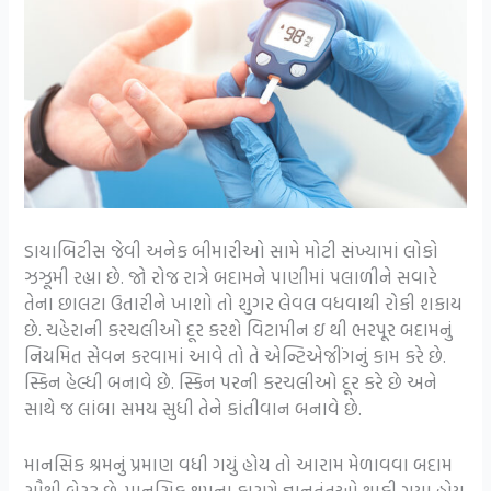
ડાયાબિટીસ જેવી અનેક બીમારીઓ સામે મોટી સંખ્યામાં લોકો
ઝઝૂમી રહ્યા છે. જો રોજ રાત્રે બદામને પાણીમાં પલાળીને સવારે
તેના છાલટા ઉતારીને ખાશો તો શુગર લેવલ વધવાથી રોકી શકાય
છે. ચહેરાની કરચલીઓ દૂર કરશે વિટામીન ઇ થી ભરપૂર બદામનું
નિયમિત સેવન કરવામાં આવે તો તે એન્ટિએજીંગનું કામ કરે છે.
સ્કિન હેલ્ધી બનાવે છે. સ્કિન પરની કરચલીઓ દૂર કરે છે અને
સાથે જ લાંબા સમય સુધી તેને કાંતીવાન બનાવે છે.
માનસિક શ્રમનું પ્રમાણ વધી ગયું હોય તો આરામ મેળાવવા બદામ
સૌથી બેસ્ટ છે. માનસિક શ્રમના કારણે જ્ઞાનતંતુઓ થાકી ગયા હોય