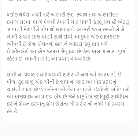
બ્લોક થયેલી નળી માટે અશ્મરી ભેદી ક્વાથ તથા અશ્મરીહર
ક્વાથ સરખા ભાગે મેળવી તેમાંથી ચાર ચમચી જેટલું પ્રવાહી એટલું
જ પાણી મેળવીને પીવાથી લાભ થશે. અશ્મરી કંડન રસની બે બે
ગોળી સવાર સાંજ પાણી સાથે લેવી. આદુંઆ એક લાભકારક
ઔષધી છે જેના સેવનથી હૃદયને ઓઈલ જેવું કામ મળે
છે.બીલબેરી આ એક કરમદા જેવું ફળ છે જેમાં ખુબ જ સારા ગુણો
રહેલા છે. ધમનીમાં લોહીના પ્રવાહને વધારે છે.
લોહી નો પ્રવાહ વધારે થવાથી શરીર ની નળીઓ સ્વસ્થ રહે છે.
પીળાં ફૂલવાળું એક ચીની કે જાપાની ઝાડ આ એક પ્રકારનું
ચાઇનીઝ ફળ છે જે શરીરમાં લોહીના પ્રવાહને વધારે છે. ઓરેગાનો
આ અજવાઇનના પાંદડા હોય છે જેને પ્રાકૃતિક જડીબુટ્ટી સાથેમિક્ષ
કરીને સેવન કરવાનું હોય છે.તેના થી સરીર ની નળી ઓ સ્વસ્થ
રહે છે.