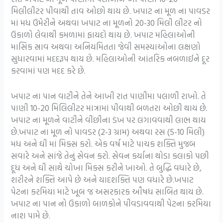
મિલીલીટર પીવાથી તાવ ઓછો થાય છે. ખપાટ ના મૂળ ના પાવડર
માં મધ ઉમેરીને અથવા ખપાટ ના મૂળનો 20-30 મિલી લીટર નો
ઉકાળો લેવાથી કમળામાં ફાયદો થાય છે. ખપાટ મહિલાઓની
માસિક સ્રાવ અથવા અનિયમિતતા જેવી સમસ્યાઓના લક્ષણો
સુધારવામાં મદદરૂપ થાય છે. મહિલાઓની આંતરિક નબળાઈને દૂર
કરવામાં પણ મદદ કરે છે.
ખપાટ ના પાન વાટીને તેને આખી રાત પાણીમા પલાળી રાખો. તે
પાણી 10-20 મિલિલીટર માત્રામાં પીવાથી બળતરા ઓછી થાય છે.
ખપાટ ના મૂળને વાટીને વીંછીના ડંખ પર લગાવવાથી લાભ થાય
છે.ખપાટ ના મૂળ નો પાવડર (2-3 ગ્રામ) અથવા રસ (5-10 મિલી)
મધ અને ઘી માં મિક્સ કરો. એક વર્ષ માટે પાચક શક્તિ મુજબ
સવારે અને સાંજે તેનું સેવન કરો. સેવન કર્યાના થોડા કલાકો પછી
દૂધ અને ઘી સાથે ચોખા મિક્સ કરીને ખાઓ. તે બુદ્ધિ વધારે છે,
શરીરને શક્તિ આપે છે અને યાદશક્તિ પણ વધારે છે.ખપાટ
પેટના કરમિયા માટે ખૂબ જ અસરકારક ઔષધ સાબિત થાય છે.
ખપાટ ના પાન નો ઉકાળો બાળકોને પીવડાવવાથી પેટના કરમિયા
નાશ પામે છે.