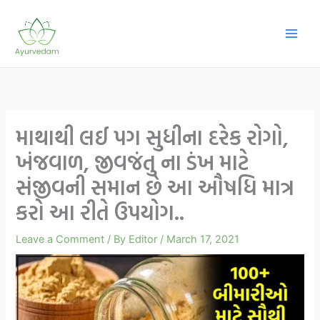
Skip
to
content
માથાથી લઈ પગ સુધીના દરેક રોગો,
ખંજવાળ, જીવજંતુ ના ડંખ માટે
સંજીવની સમાન છે આ ઔષધિ માત્ર
કરો આ રીતે ઉપયોગ..
Leave a Comment
/ By
Editor
/
March 17, 2021