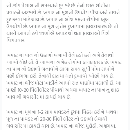
નો છોડ પેશાબ ની સમસ્યાને દૂર કરે છે. તેની છાલ લોહીના
પ્રવાહને અટકાવે છે. ખપાટ ના મૂળનો ઉપયોગ પીડા અને તાવને
દૂર કરવા માટે થાય છે. ખપાટ ના બીજ કફના રોગોમાં ખૂબ
ઉપયોગી છે. ખપાટ ના મૂળ નું તેલ દુખાવામાં ફાયદાકારક છે. તો
ચાલો આપણે હવે જાણીએ ખપાટ થી થતા ફાયદાઓ વિશે
વિગતવાર.
ખપાટ ના પાન નો ઉકાળો બનાવી તેને ઠંડો કરો અને તેનાથી
આંખો ધોઈ લો. તે આંખના અનેક રોગોમાં ફાયદાકારક છે. ખપાટ
ના પાન નો ઉકાળો બનાવીને લાંબા સમય સુધી મોંમાં રાખીને
પછી કોગળા કરો. તેનાથી દાંત માં થતો દુખાવો ઓછો થાય છે.
ખપાટ ના બીજ મોટા ખાંડીને આખી રાત પાણીમા પલાળી દો. આ
પાણી 10-20 મિલીલીટર પીવાથી અથવા ખપાટ ના પાન નું શાક
ખાવાથી બવાસીર માં ફાયદો થાય છે.
ખપાટ ના મૂળના 1-2 ગ્રામ પાવડરને દૂધમાં મિક્સ કરીને અથવા
મૂળ ના પાવડર નો 20-30 મિલી લીટર નો ઉકાળો લેવાથી
બવાસીર માં ફાયદો થાય છે. ખપાટ ના બીજ, મુલેઠી, અશ્વગંધા,