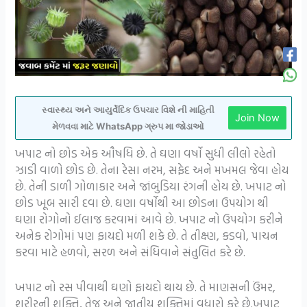
સ્વાસ્થ્ય અને આયુર્વેદિક ઉપચાર વિશે ની માહિતી
Join Now
મેળવવા માટે WhatsApp ગ્રુપ મા જોડાઓ
ખપાટ નો છોડ એક ઔષધિ છે. તે ઘણા વર્ષો સુધી લીલો રહેતો
ઝાડી વાળો છોડ છે. તેના રેસા નરમ, સફેદ અને મખમલ જેવા હોય
છે. તેની ડાળી ગોળાકાર અને જાંબુડિયા રંગની હોય છે. ખપાટ નો
છોડ ખૂબ સારી દવા છે. ઘણા વર્ષોથી આ છોડના ઉપયોગ થી
ઘણા રોગોનો ઈલાજ કરવામાં આવે છે. ખપાટ નો ઉપયોગ કરીને
અનેક રોગોમાં પણ ફાયદો મળી શકે છે. તે તીક્ષ્ણ, કડવો, પાચન
કરવા માટે હળવો, સરળ અને સંધિવાને સંતુલિત કરે છે.
ખપાટ નો રસ પીવાથી ઘણો ફાયદો થાય છે. તે માણસની ઉંમર,
શરીરની શક્તિ, તેજ અને જાતીય શક્તિમાં વધારો કરે છે.ખપાટ