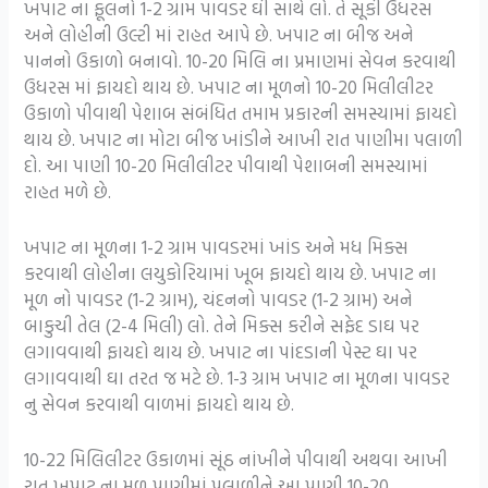
ખપાટ ના ફૂલનો 1-2 ગ્રામ પાવડર ઘી સાથે લો. તે સૂકી ઉધરસ
અને લોહીની ઉલ્ટી માં રાહત આપે છે. ખપાટ ના બીજ અને
પાનનો ઉકાળો બનાવો. 10-20 મિલિ ના પ્રમાણમાં સેવન કરવાથી
ઉધરસ માં ફાયદો થાય છે. ખપાટ ના મૂળનો 10-20 મિલીલીટર
ઉકાળો પીવાથી પેશાબ સંબંધિત તમામ પ્રકારની સમસ્યામાં ફાયદો
થાય છે. ખપાટ ના મોટા બીજ ખાંડીને આખી રાત પાણીમા પલાળી
દો. આ પાણી 10-20 મિલીલીટર પીવાથી પેશાબની સમસ્યામાં
રાહત મળે છે.
ખપાટ ના મૂળના 1-2 ગ્રામ પાવડરમાં ખાંડ અને મધ મિક્સ
કરવાથી લોહીના લયુકોરિયામાં ખૂબ ફાયદો થાય છે. ખપાટ ના
મૂળ નો પાવડર (1-2 ગ્રામ), ચંદનનો પાવડર (1-2 ગ્રામ) અને
બાકુચી તેલ (2-4 મિલી) લો. તેને મિક્સ કરીને સફેદ ડાઘ પર
લગાવવાથી ફાયદો થાય છે. ખપાટ ના પાંદડાની પેસ્ટ ઘા પર
લગાવવાથી ઘા તરત જ મટે છે. 1-3 ગ્રામ ખપાટ ના મૂળના પાવડર
નુ સેવન કરવાથી વાળમાં ફાયદો થાય છે.
10-22 મિલિલીટર ઉકાળમાં સૂંઠ નાંખીને પીવાથી અથવા આખી
રાત ખપાટ ના મૂળ પાણીમાં પલાળીને આ પાણી 10-20