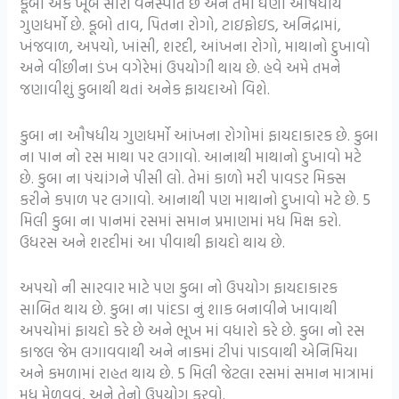
કૂબો એક ખૂબ સારી વનસ્પતિ છે અને તેમાં ઘણા ઔષધીય
ગુણધર્મો છે. કૂબો તાવ, પિતના રોગો, ટાઇફોઇડ, અનિદ્રામાં,
ખંજવાળ, અપચો, ખાંસી, શરદી, આંખના રોગો, માથાનો દુખાવો
અને વીંછીના ડંખ વગેરેમાં ઉપયોગી થાય છે. હવે અમે તમને
જણાવીશું કુબાથી થતાં અનેક ફાયદાઓ વિશે.
કુબા ના ઔષધીય ગુણધર્મો આંખના રોગોમાં ફાયદાકારક છે. કુબા
ના પાન નો રસ માથા પર લગાવો. આનાથી માથાનો દુખાવો મટે
છે. કુબા ના પંચાંગને પીસી લો. તેમાં કાળો મરી પાવડર મિક્સ
કરીને કપાળ પર લગાવો. આનાથી પણ માથાનો દુખાવો મટે છે. 5
મિલી કુબા ના પાનમાં રસમાં સમાન પ્રમાણમાં મધ મિક્ષ કરો.
ઉધરસ અને શરદીમાં આ પીવાથી ફાયદો થાય છે.
અપચો ની સારવાર માટે પણ કુબા નો ઉપયોગ ફાયદાકારક
સાબિત થાય છે. કુબા ના પાંદડા નું શાક બનાવીને ખાવાથી
અપચોમાં ફાયદો કરે છે અને ભૂખ માં વધારો કરે છે. કુબા નો રસ
કાજલ જેમ લગાવવાથી અને નાકમાં ટીપાં પાડવાથી એનિમિયા
અને કમળામાં રાહત થાય છે. 5 મિલી જેટલા રસમાં સમાન માત્રામાં
મધ મેળવવું, અને તેનો ઉપયોગ કરવો.