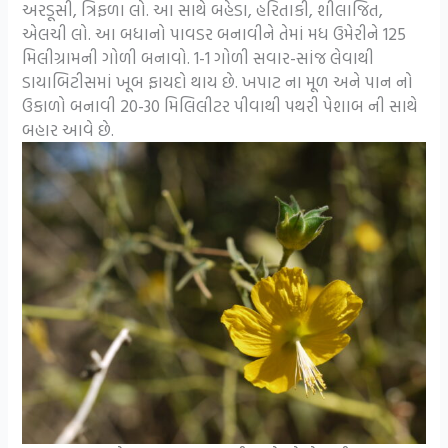
અરડૂસી, ત્રિફળા લો. આ સાથે બહેડા, હરિતાકી, શીલાજિત,
એલચી લો. આ બધાનો પાવડર બનાવીને તેમાં મધ ઉમેરીને 125
મિલીગ્રામની ગોળી બનાવો. 1-1 ગોળી સવાર-સાંજ લેવાથી
ડાયાબિટીસમાં ખૂબ ફાયદો થાય છે. ખપાટ ના મૂળ અને પાન નો
ઉકાળો બનાવી 20-30 મિલિલીટર પીવાથી પથરી પેશાબ ની સાથે
બહાર આવે છે.