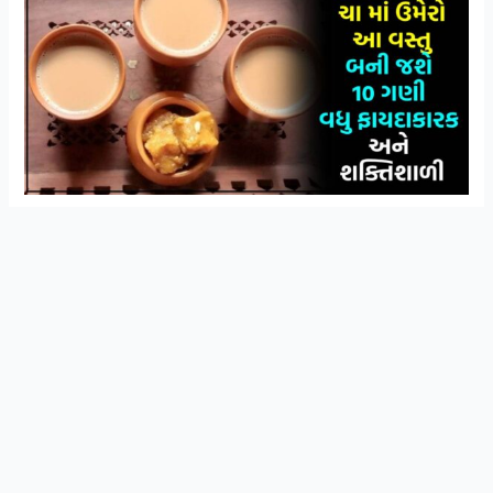
સ્વાસ્થ્ય અને આયુર્વેદિક ઉપચાર વિશે ની માહિતી
Join Now
મેળવવા માટે WhatsApp ગ્રુપ મા જોડાઓ
શિયાળામાં ઘણા લોકો ગોળનું સેવન કરે છે. શિયાળામાં ગોળ નું
સેવન કરવું ખૂબ ફાયદાકારક છે કારણ કે, તે ગરમ હોય છે.
શિયાળાના દિવસોમાં ગોળની ચા પીવી ખૂબ ફાયદાકારક હોય છે.
ગોળની ચા પીવાથી સ્વાસ્થ્યમાં મદદ મળે છે. શિયાળામાં ખાંડનું
પ્રમાણ કોઈપણ રીતે ઘટાડવું જોઇએ.
પાચનની સિસ્ટમ ગોળની ચા થી બરાબર રહે છે. આ સિવાય તેમાં