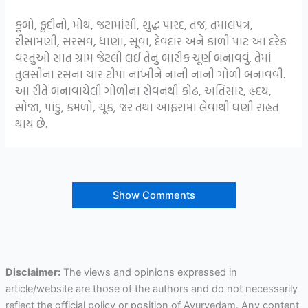
કૂબો, ફુદીનો, મોથ, જટામાંસી, શુદ્ધ પારદ, તજ, તમાલપત્ર,
રીસામણી, સરસવ, ધાણા, સૂવા, દેવદાર અને કાળી પાટ આ દરેક
વસ્તુઓ સાત ગ્રામ જેટલી લઈ તેનું બારીક ચૂર્ણ બનાવવું. તેમાં
તુલસીના રસના ચાર ટીપા નાંખીને નાની નાની ગોળી બનાવવી.
આ રીતે બનાવાયેલી ગોળીના સેવનથી કોઢ, અતિસાર, હૃદય,
સોજા, પાંડુ, કમળો, ચૂંક, જર તથા આફરામાં લેવાથી ઘણી રાહત
થાય છે.
Show Comments
Disclaimer:
The views and opinions expressed in
article/website are those of the authors and do not necessarily
reflect the official policy or position of Ayurvedam. Any content