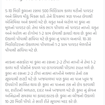
5-10 મિલી કુબાના રસમાં 500 મિલિગ્રામ કાળા મરીનો પાવડર
અને સિંધવ મીઠું મિક્સ કરો. તેને દિવસમાં ત્રણ વખત લેવાથી
એનિમિયા અને કમળો મટે છે. યકૃત અને બરોળ માં કુબા ના
મૂળનો પાવડર લો. તેમાં એક ભાગ પીપળા નો પાવડર નાખો. યકૃત
અને બરોળ ના રોગોમાં 1-2 ગ્રામ લેવાથી ફાયદો થાય છે. કુબા નો
ઉકાળો પીવાથી સંધિવા મટે છે.કુબા નું પંચાંગ બનાવો. 10-30
મિલીલીટરના ઉકાળામાં પીપળાનો 1-2 ગ્રામ પાવડર મેળવીને
પીવાથી સંધિવા મટે છે.
નાકના નસકોરા માં કુબા ના રસના 2-2 ટીપાં નાખી ને તેમાં 1-2
કાળા મરી પીસીને કપાળ પર લગાવવાથી પીડામાં રાહત મળે છે.
કુબા ના રસના 2-2 ટીપાં નાકમાં નાંખીને અથવા તેનો રસ
સૂંઘવાથી શરદી મટે છે. ખંજવાળમાં પણ કુબા ના પાન ખૂબ જ
ઉપયોગી સાબિત થાય છે. કુબા ના પાનના રસ નો લેપ કરવાથી
ઘા, શરીરની બળતરા, દાદર અને ખંજવાળ મટે છે. કુબા નું સેવન
અનિદ્રાની સમસ્યા માં ફાયદાકારક છે. કુબા ના બીજનો ઉકાળો
10-20 મિલી પીવો. તે સારી રીતે સૂવામાં મદદ કરે છે.