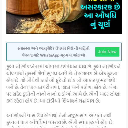
સ્વાસ્થ્ય અને આયુર્વેદિક ઉપચાર વિશે ની માહિતી
Join Now
મેળવવા માટે WhatsApp ગ્રુપ મા જોડાઓ
કુબા નો છોડ ખેતરમાં ચોમાસા દરમિયાન થાય છે. કુબા ના છોડ ને
ચોળવાથી તુલસી જેવી સુગંધ આવે છે. તે લગભગ બે એક ફૂટના
હોય છે. જો નીચેથી ડાંડીઓ ફૂટે તો છોડ નો આકાર ઘુમ્મટ જેવો
બને છે. તેનાં પાન કાંગરીવાળાં, જાડાં અને પહોળાં હોય છે. એના
પર સફેદ ફૂલોની નાની નાની દાંડીઓ આવે છે. એની અંદર ઝીણાં
ફળ રહેલાં હોય છે. આ દાંડીઓ શિવજીને ચઢાવાય છે.
આ છોડની વાસ ઉગ્ર હોવાથી તેની નજીક સાપ આવતા નથી.
કુબાનાં પાન ઔષધિમાં વપરાય છે. એનો સ્વાદ કડવો હોય છે.