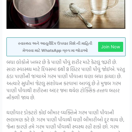
સ્વાસ્થ્ય અને આયુર્વેદિક ઉપચાર વિશે ની માહિતી
Join Now
મેળવવા માટે WhatsApp ગ્રુપ મા જોડાઓ
બધા લોકોને ખબર છે કે પાણી પીવું શરીર માટે કેટલું જરૂરી છે.
સારા સ્વાસ્થ્ય માટે દિવસમાં 6થી 8 લિટર પાણી પીવું જોઈએ. પરંતુ
ઠંડા પાણીની જગ્યાએ ગરમ પાણી પીવાના ઘણા બધા ફાયદા છે.
અત્યારે સુધીમાં જેટલુ સંશોધન કરવામાં આવ્યું છે તે મુજબ ગરમ
પાણી પીવાથી શરીરના અંદર જમા થયેલ ટોક્સિક તત્ત્તવ બહાર
નીકળી જાય છે.
ઘણીવાર ડોકટરો કોઈ બીમાર વ્યક્તિને ગરમ પાણી પીવાની
ભલામણ કરે છે. ગરમ પાણી પીવાથી ઘણી બીમારીઓ દૂર થાય છે,
જેના કારણે તમે ગરમ પાણી પીવાથી સ્વસ્થ રહી શકો છો. ગરમ