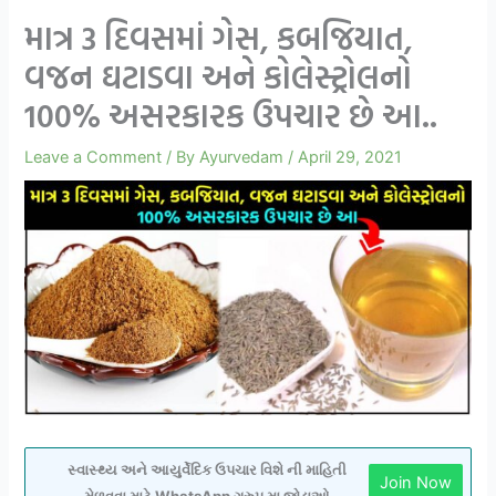
માત્ર 3 દિવસમાં ગેસ, કબજિયાત,
વજન ઘટાડવા અને કોલેસ્ટ્રોલનો
100% અસરકારક ઉપચાર છે આ..
Leave a Comment
/ By
Ayurvedam
/
April 29, 2021
સ્વાસ્થ્ય અને આયુર્વેદિક ઉપચાર વિશે ની માહિતી
Join Now