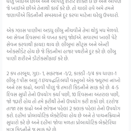
ઘણું ખાઈએ છીએ અને આપણું શરીર શક્તિ લે છે અને આપણે
જે ખાઈએ છીએ તેનાથી કાર્ય કરે છે. તો ચાલો હવે અમે તમને
જણાવીએ કિડનીની સમસ્યાને દૂર કરવા માટેના ઘરેલુ ઉપચારો.
એક ગ્લાસ પાણીમાં અડધુ લીંબુ નીચવીને તેમાં થોડું મધ મેળવો.
આ સેવન દિવસમાં બે વખત કરવું જોઈએ. સવારમાં ખાલી પેટે
સેવન કરવાથી ફાયદા થાય છે. લીંબુમાં સીટ્ર્સ અને એન્ટી
ઓક્સીડેંટ હોય છે જે કિડનીમાં હાજર પથરીને દુર કરે છે. લીંબુ
પાણી શરીરને ડીટોકસીફાઈ કરે છે.
2 કપ તરબૂચ, ગુદા- 1, સફરજન -1/2, કાકડી -1/4 કપ ધાણા-1
લીંબુ-1 પીસ આદુ-1 ઇંચપદ્ધતિ:બધી વસ્તુઓ એક જ્યુરમાં નાંખો
અને રસ કાઢો, આવી પીણું જે તમારી કિડનીને સાફ કરે છે. 4-5
દિવસ સુધી તેનો ઉપયોગ કર્યા પછી, 10 દિવસના અંતરાલ પછી,
જો જરૂરી હોય તો તમે ફરીથી તેનો ઉપયોગ કરી શકો છો. દરરોજ
તાજા રસ કાઢો અને ભોજન પહેલાં 2 કલાક પહેલાં તેનો ઉપયોગ
કરો. દહીંમાં પ્રોબાયોટિક બેક્ટેરિયા હોય છે અને તે પાચનક્રિયાને
સુધારો કરે છે અને દહીંમાં જોવા મળતા પ્રોબાયોટિક બેક્ટેરિયા
માત્ર કિડનીને જ સાફ કરે છે.