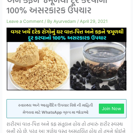
100% અસરકારક ઉપચાર
Leave a Comment
/ By
Ayurvedam
/
April 29, 2021
સ્વાસ્થ્ય અને આયુર્વેદિક ઉપચાર વિશે ની માહિતી
Join Now
મેળવવા માટે WhatsApp ગ્રુપ મા જોડાઓ
શરીરમાં વાત્ત-પિત્ત અને કફ સંતુલન હોય તો તમારું શરીર સ્વસ્થ
બની રહે છે. પરંતુ આ ત્રણેય વસ્તુ અસંતુલિત હોય તો તમને કોઈને