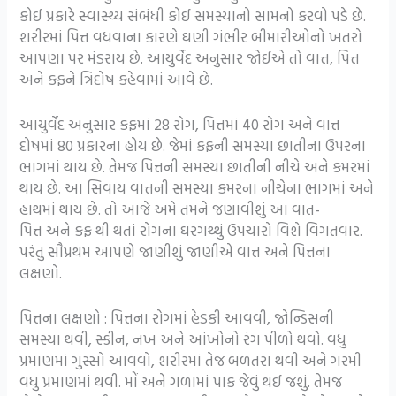
કોઈ પ્રકારે સ્વાસ્થ્ય સંબંધી કોઈ સમસ્યાનો સામનો કરવો પડે છે.
શરીરમાં પિત્ત વધવાના કારણે ઘણી ગંભીર બીમારીઓનો ખતરો
આપણા પર મંડરાય છે. આયુર્વેદ અનુસાર જોઈએ તો વાત્ત, પિત્ત
અને કફને ત્રિદોષ કહેવામાં આવે છે.
આયુર્વેદ અનુસાર કફમાં 28 રોગ, પિત્તમાં 40 રોગ અને વાત્ત
દોષમાં 80 પ્રકારના હોય છે. જેમાં કફની સમસ્યા છાતીના ઉપરના
ભાગમાં થાય છે. તેમજ પિત્તની સમસ્યા છાતીની નીચે અને કમરમાં
થાય છે. આ સિવાય વાત્તની સમસ્યા કમરના નીચેના ભાગમાં અને
હાથમાં થાય છે. તો આજે અમે તમને જણાવીશું આ વાત-
પિત્ત અને કફ થી થતાં રોગના ઘરગથ્થું ઉપચારો વિશે વિગતવાર.
પરંતુ સૌપ્રથમ આપણે જાણીશું જાણીએ વાત્ત અને પિત્તના
લક્ષણો.
પિત્તના લક્ષણો : પિત્તના રોગમાં હેડકી આવવી, જોન્ડિસની
સમસ્યા થવી, સ્કીન, નખ અને આંખોનો રંગ પીળો થવો. વધુ
પ્રમાણમાં ગુસ્સો આવવો, શરીરમાં તેજ બળતરા થવી અને ગરમી
વધુ પ્રમાણમાં થવી. મોં અને ગળામાં પાક જેવું થઈ જશું. તેમજ