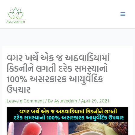
Skip
to
content
વગર ખર્ચે એક જ અઠવાડિયામાં
કિડનીને લગતી દરેક સમસ્યાનો
100% અસરકારક આયુર્વેદિક
ઉપચાર
Leave a Comment
/ By
Ayurvedam
/
April 29, 2021