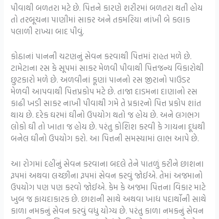
પીવાથી બળતરા મટે છે. પિત્તને કારણે શરીરમાં બળતરા થતી હોય
તો તરબૂચના પાણીમાં સાકર અને તકમરિયા નાંખી બે કલાક
પલાળી રાખ્યા બાદ પીવું.
કોઠાનાં પાનની ચટણનું સેવન કરવાથી પિત્તમાં રાહત મળે છે.
ટામેટાના રસ કે સૂપમાં સાકર મેળવી પીવાથી પિત્તજન્ય વિકારોથી
છુટકારો મળે છે. અળવીનાં કૂણાં પાનનો રસ જીરાનો પાઉડર
મેળવી આપવાથી પિત્તપ્રકોપ મટે છે. તાજા દાડમના દાણાનો રસ
કાઢી ખડી સાકર નાખી પીવાથી ગમે તે પ્રકારનો પિત્ત પ્રકોપ શાંત
થાય છે. દરેક ઘરમાં ઘીનો ઉપયોગ થતો જ હોય છે. અને લગભગ
લોકો ઘી તો ખાતા જ હોય છે. પરંતુ કોશિશ કરવી કે ગાયના દૂધથી
બનેલ ઘીનો ઉપયોગ કરો. આ પિત્તની સમસ્યામાં લાભ આપે છે.
આ રોગમાં દહીંનું સેવન કરવાના બદલે તેને પાતળું કરીને છાશના
રૂપમાં અથવા લચ્છીના રૂપમાં સેવન કરવું જોઈએ. તેમાં અજમાનો
ઉપયોગ પણ પણ કરવો જોઈએ. કેમ કે અજમા પિત્તના વિકાર માટે
ખુબ જ ફાયદાકારક છે. છાશની સાથે અથવા ખાદ્ય પદાર્થોની સાથે
કાળા નમકનું સેવન કરવું વધુ યોગ્ય છે. પરંતુ કાળા નમકનું સેવન