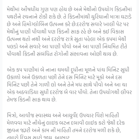
મેથીમાં ઔષધીય ગુણ પણ હોય છે અને મેથીનો ઉપયોગ કિડનીમાં
પથરીને રચનાને રોકી શકે છે. તે કિડનીમાંથી યુરિયાની માત્રા ઘટાડે
છે અને હિમોગ્લોબિન ઉત્પન્ન કરે છે.દરરોજ સવારે ખાલી પેટ પર
મેથીનું પાણી પીવાથી પણ કિડની સાફ રહે છે અને કઈ વિકાસ
ઉત્પન્ન થતો નથી અને દરરોજ રાત્રે સુતા પહેલા એક કપમાં મેથી
પલડો અને સવારે આ પાણી પીવો અને આ પાણી નિયમિત રીતે
પીવાથી કિડની સંબંધિત રોગોની સંભાવના ઓછી થાય છે.
એક કપ પાણીમાં બે નાના ચમચી દૂધીના મૂળને પાંચ મિનિટ સુધી
ઉકાળો અને ઉકળતા પછી તેને દસ મિનિટ માટે મૂકો અને દસ
મિનિટ પછી તેને ગાળી લો અને તેને મધ સાથે પીવો અને આ ચા
એક અઠવાડિયા સુધી દરરોજ બે વાર પીવો. તેના ઉપયોગથી લીવર
તેમજ કિડની સાફ થાય છે.
મિત્રો, આવીજ સ્વાસ્થ્ય અને આયુર્વેદ ઉપચાર વિશે માહિતી
મેળવવા માટે નીચેનું લાઇક બટન દબાવી લાઈક કરો જેથી દરેક
જીવન જરૂરી અને કામ ની માહિતી તમને દરરોજ મળી શકે છે,
તમારો દિવસ સારો જાય, આભાર.