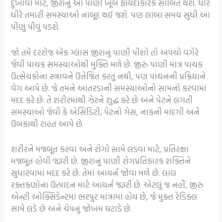
દુખાવા માટે, જીરાનું આ પાણી ખૂબ ફાયદાકારક સાબિત થશે. ધીરે
ધીરે તમારી સમસ્યાઓ નાબૂદ થઈ જશે. પણ લાંબા સમય સુધી આ
પીણું પીવું પડશે.
જો તમે દરરોજ એક ગ્લાસ જીરાનું પાણી પીશો તો અપચો વગેરે
જેવી પાચક સમસ્યાઓથી મુક્તિ મળે છે. જીરું પાણી માત્ર પાચક
ઉત્સેચકોના સ્ત્રાવને ઉત્તેજિત કરતું નથી, પણ પાચનની પ્રક્રિયાને
વેગ આપે છે. જે તમને આંતરડાની સમસ્યાઓનો સામનો કરવામાં
મદદ કરે છે. તે શરીરમાંથી ઝેરને શુદ્ધ કરે છે અને પેટને લગતી
સમસ્યાઓ જેવી કે એસિડિટી, પેટનો ગેસ, નાકની માંદગી અને
ઉબકાથી રાહત આપે છે.
શરીરને મજબૂત કરવા અને રોગો સામે લડવા માટે, પ્રતિરક્ષા
મજબૂત હોવી જરૂરી છે. જીરાનું પાણી રોગપ્રતિકારક શક્તિને
સુધારવામાં મદદ કરે છે. તેમાં આયર્ન જોવા મળે છે. લાલ
રક્તકણોના ઉત્પાદન માટે આયર્ન જરૂરી છે. એટલું જ નહીં, જીરું
એન્ટી ઓક્સિડેન્ટમાં ભરપુર માત્રામાં હોય છે, જે મુક્ત રેડિકલ
સામે લડે છે અને ચેપનું જોખમ ઘટાડે છે.