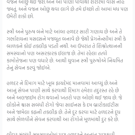
વજન ઓછું થઈ જશે.અને આ પાણી પીવાથી શરીરમાં વાસ નહિ
જમતું. અને વજન ઓછું થવા લાગે છે તમે ઈચ્છો તો આમાં મધ પણ
ઉમેરી શકો છો.
સ્ત્રી અને પુરુષ બંને માટે આંબા હળદર સારી ગણાય છે અને તે
ગર્ભાશયના મસલ્સને મજબૂત બનાવે છે જેથી પ્રેગનેન્સીમાં સ્ત્રી કે
બાળકને કોઈ તકલીફ પડતી નથી. આ ઉપરાંત તે શિશ્નોત્થાનની
સમસ્યાનો પણ અસરકારક ઈલાજ છે. તેમાં રહેલા તત્વો
કામોત્તેજના પણ વધારે છે. આથી યુવાન સ્ત્રી પુરુષોએ નિયમિત
તેનું સેવન કરવું જોઈએ.
હળદર ને દિમાગ માટે ખૂબ ફાયદેમંદ માનવામાં આવ્યું છે.અને
આનું સેવન પાણી સાથે કરવાથી દિમાગ હંમેશા તંદુરસ્ત રહે છે
અને અલજાઈમ રોગ થવાનો ખતરો પણ ઓછો થઈ જાય છે. જે
લોકોને શ્વાસ સબંધી રોગો જેવા સાઈનસ કે દમ બ્રારોકાઈટીસ
અને જામેલા કફની તકલીફ છે. તેને દૂર કરવા માટે હળદરને દૂધ
સાથે ભેળવીને સેવન કરવાથી આ રોગોને મૂળમાંથી દુર કરે છે.
લીવર સંબંધી સમસ્યાઓમાં પણ હળદરને અત્યંત ગુણકારી