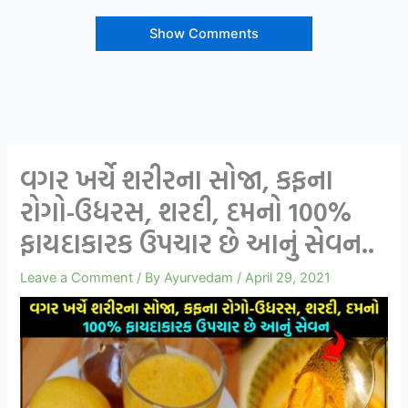
Show Comments
વગર ખર્ચે શરીરના સોજા, કફના
રોગો-ઉધરસ, શરદી, દમનો 100%
ફાયદાકારક ઉપચાર છે આનું સેવન..
Leave a Comment
/ By
Ayurvedam
/
April 29, 2021