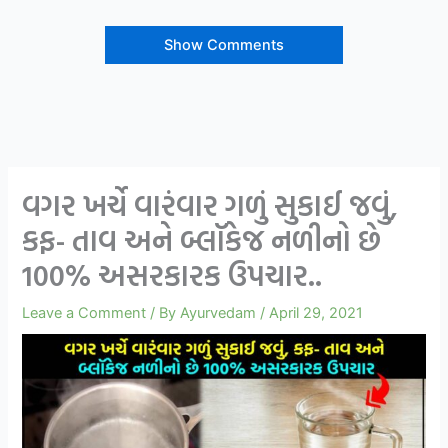
Show Comments
વગર ખર્ચે વારંવાર ગળું સુકાઈ જવું,
કફ- તાવ અને બ્લૉકેજ નળીનો છે
100% અસરકારક ઉપચાર..
Leave a Comment
/ By
Ayurvedam
/
April 29, 2021