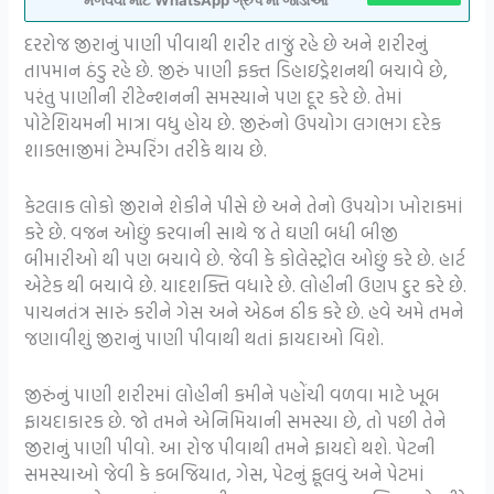
મેળવવા માટે WhatsApp ગ્રુપ મા જોડાઓ
દરરોજ જીરાનું પાણી પીવાથી શરીર તાજું રહે છે અને શરીરનું
તાપમાન ઠંડુ રહે છે. જીરું પાણી ફક્ત ડિહાઇડ્રેશનથી બચાવે છે,
પરંતુ પાણીની રીટેન્શનની સમસ્યાને પણ દૂર કરે છે. તેમાં
પોટેશિયમની માત્રા વધુ હોય છે. જીરુંનો ઉપયોગ લગભગ દરેક
શાકભાજીમાં ટેમ્પરિંગ તરીકે થાય છે.
કેટલાક લોકો જીરાને શેકીને પીસે છે અને તેનો ઉપયોગ ખોરાકમાં
કરે છે. વજન ઓછું કરવાની સાથે જ તે ઘણી બધી બીજી
બીમારીઓ થી પણ બચાવે છે. જેવી કે કોલેસ્ટ્રોલ ઓછું કરે છે. હાર્ટ
એટેક થી બચાવે છે. યાદશક્તિ વધારે છે. લોહીની ઉણપ દુર કરે છે.
પાચનતંત્ર સારું કરીને ગેસ અને એઠન ઠીક કરે છે. હવે અમે તમને
જણાવીશું જીરાનું પાણી પીવાથી થતાં ફાયદાઓ વિશે.
જીરુંનું પાણી શરીરમાં લોહીની કમીને પહોંચી વળવા માટે ખૂબ
ફાયદાકારક છે. જો તમને એનિમિયાની સમસ્યા છે, તો પછી તેને
જીરાનું પાણી પીવો. આ રોજ પીવાથી તમને ફાયદો થશે. પેટની
સમસ્યાઓ જેવી કે કબજિયાત, ગેસ, પેટનું ફૂલવું અને પેટમાં