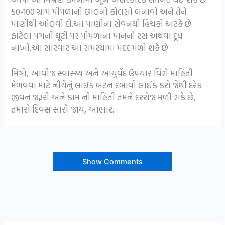
50-100 ગ્રામ પીપળાની છાલનો કોલસો બનાવો અને તેને
પાણીથી ઓલવી દો.આ પાણીના સેવનથી હિંચકી અટકે છે.
ફાટેલા પગની ઘૂંટી પર પીપળાના પાનનો રસ અથવા દૂધ
નાખો,આ સારવાર આ સમસ્યામાં મદદ મળી શકે છે.
મિત્રો, આવીજ સ્વાસ્થ્ય અને આયુર્વેદ ઉપચાર વિશે માહિતી
મેળવવા માટે નીચેનું લાઇક બટન દબાવી લાઈક કરો જેથી દરેક
જીવન જરૂરી અને કામ ની માહિતી તમને દરરોજ મળી શકે છે,
તમારો દિવસ સારો જાય, આભાર.
Show Comments