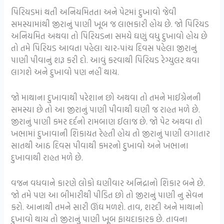
પિરિયડમાં થતી અનિયમિતતા અને પેટમાં દુખાવો જેવી
સમસ્યામાંથી જીરાનું પાણી ખૂબ જ લાભકારી હોય છે. જો પિરિયડ
અનિયમિત અથવા તો પિરિયડના સમયે ઘણું વધુ દુખાવો હોય છે
તો તમે પિરિયડ આવતા પહેલા ચાર-પાંચ દિવસ પહેલા જીરાનું
પાણી પીવાનું શરૂ કરી દો. આવું કરવાથી પિરિયડ રેગ્યુલર થવા
લાગશે અને દુખાવો પણ નહીં થાય.
જો માથાના દુખાવાથી પરેશાન છો અથવા તો તમને માઈગ્રેનની
સમસ્યા છે તો આ જીરાનું પાણી પીવાથી ઘણી જ રાહત મળે છે.
જીરાનું પાણી કમર દર્દનો રામબાણ ઈલાજ છે. જો પેટ અથવા તો
ખભામાં દુખાવાની શિકાયત રેહતી હોય તો જીરાનું પાણી લગાતાર
સાતથી આઠ દિવસ પીવાથી કમરનો દુખાવો અને ખભાના
દુખાવાથી રાહત મળે છે.
વજન વધવાને કારણે લોકો ઘણીવાર અનિદ્રાનો શિકાર બને છે.
જો તમે પણ આ બીમારીથી પીડિત છો તો જીરાનું પાણી નુ સેવન
કરો. આનાથી તમને સારી ઊંઘ મળશે. તાવ, શરદી અને માથાનો
દુખાવો થાય તો જીરાનું પાણી ખૂબ ફાયદાકારક છે. તાવના