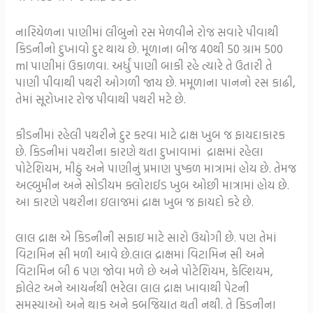
નારિયેળના પાણીમાં લીંબુનો રસ મેળવીને રોજ સવારે પીવાથી
કિડનીનો દુખાવો દુર થાય છે. મૂળાના બીજ 40થી 50 ગ્રામ 500
ml પાણીમાં ઉકાળવા. અર્ધું પાણી બાકી રહે ત્યારે તે ઉતારી તે
પાણી પીવાથી પથરી ઓગળી જાય છે. મમૂળાના પાનનો રસ કાઢી,
તેમાં સૂરોખાર રોજ પીવાથી પથરી મટે છે.
કીડનીમાં રહેલી પથરીને દુર કરવા માટે દ્રાક્ષ ખુબ જ ફાયદાકારક
છે. કિડનીમાં પથરીના કારણે થતા દુખાવામાં દ્રાક્ષમાં રહેલા
પોટેશિયમ, મીઠું અને પાણીનું પ્રમાણ પુષ્કળ માત્રામાં હોય છે. તેમજ
અલ્બુમીન અને સોડીયમ ક્લોરાઈડ ખુબ ઓછી માત્રામાં હોય છે.
આ કારણે પથરીના ઇલાજમાં દ્રાક્ષ ખુબ જ ફાયદો કરે છે.
લાલ દ્રાક્ષ એ કિડનીની સફાઇ માટે સારો ઉયોગી છે. પણ તેમાં
વિટામિન સી મળી આવે છે.લાલ દ્રાક્ષમાં વિટામિન સી અને
વિટામિન બી 6 પણ જોવા મળે છે અને પોટેશિયમ, કેલ્શિયમ,
ફોલેટ અને આયર્નથી ભરેલા લાલ દ્રાક્ષ ખાવાથી પેટની
સમસ્યાઓ અને થાક અને કબજિયાત થતી નથી. તે કિડનીના