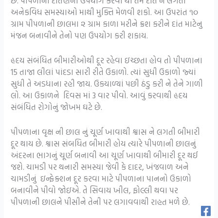
છે. પીપળાના દાંતણનો ઉપયોગ કરવા થી તમે દાંત ને લગતી
અનેકવિધ સમસ્યાઓ માથી મુક્તિ મેળવી શકો. આ ઉપરાંત ૧૦
ગ્રામ પીપળાની છાલમા ૨ ગ્રામ કાળા મરીને ક્રશ કરીને દાંત માટેનુ
મંજન બનાવીને તેનો પણ ઉપયોગ કરી શકાય.
હૃદય સંબંધિત બીમારીઓથી દૂર રહેવા ઇચ્છતા હોવ તો પીપળાના
15 તાજા લીલાં પાંદડા સારી રીતે ઉકાળો. ત્યાં સુધી ઉકાળો જ્યાં
સુધી તે અડધાના રહી જાય. ઉકયાળ્યાં પછી ઠંડુ કરી ને તેને ગાળી
લો. આ ઉકાળને દિવસ માં 3 વાર પીવો. આવું કરવાથી હૃદય
સંબંધિત રોગોનું જોખમ ઘટે છે.
પીપળાના વૃક્ષ ની છાલ નું ચૂર્ણ ખાવાથી શ્વાસ ને લગતી બીમારી
દૂર થાય છે. શ્વાસ સંબધિત બીમારી હોય ત્યારે પીપળાની છાલનું
અંદરના ભાગનું ચૂર્ણ બનાવી આ ચૂર્ણ ખાવાથી બીમારી દૂર થઈ
જશે. ચામડી પર થનારી સમસ્યા જેવી કે દાદર, ખંજવાળ અને
ચામડીનું ઇન્ફેક્શન દૂર કરવા માટે પીપળાના પાનનો ઉકાળો
બનાવીને પીવો જોઇએ. તે સિવાય ખીલ, ફોલ્લી થવા પર
પીપળાની છાલને પીસીને તેની પર લગાવવાથી રાહત મળે છે.