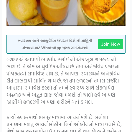
સ્વાસ્થ્ય અને આયુર્વેદિક ઉપચાર વિશે ની માહિતી
Join Now
મેળવવા માટે WhatsApp ગ્રુપ મા જોડાઓ
હળદર એ આપણી ભારતીય રસોઈ નો એક ખુબ જ મહત્વ નો
ભાગ છે. તે એક આયુર્વેદિક ઔષધ છે. તેમા અનેકવિધ પ્રકારના
પોષકતત્વો સમાવિષ્ટ હોય છે, તે આપણા સ્વાસ્થ્યને અનેકવિધ
રીતે લાભદાયી સાબિત થાય છે. જો તમે હળદરનો તમારા રોજીંદા
આહારમા સમાવેશ કરશો તો તમને સ્વાસ્થ્ય સાથે સંકળાયેલ
અઢળક અને અદ્ભુત લાભ જોવા મળશે. તો ચાલો હવે આપણે
જાણીએ હળદરથી આપણાં શરીરને થતાં ફાયદા.
કાચી હળદરમાંથી ભરપૂર માત્રામાં આયર્ન મળે છે. બહોળા
પ્રમાણમાં મળતું આયર્ન લોહીમાં હિમોગ્લોબીનની માત્રા વધારે છે,
જેથી લાલ રક્તકણોનાં ઉત્પાદનમાં વધારો થાય છે અને શરીરના