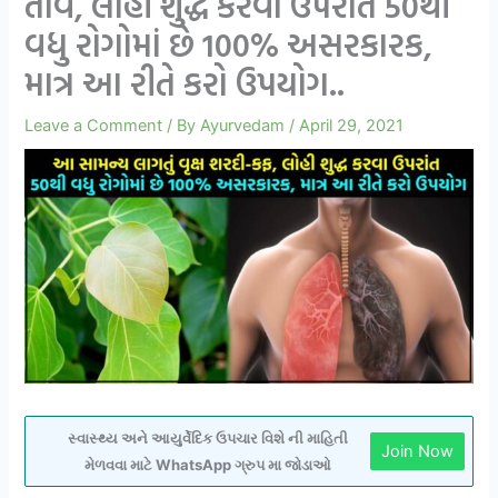
તાવ, લોહી શુદ્ધ કરવા ઉપરાંત 50થી
વધુ રોગોમાં છે 100% અસરકારક,
માત્ર આ રીતે કરો ઉપયોગ..
Leave a Comment
/ By
Ayurvedam
/
April 29, 2021
સ્વાસ્થ્ય અને આયુર્વેદિક ઉપચાર વિશે ની માહિતી
Join Now
મેળવવા માટે WhatsApp ગ્રુપ મા જોડાઓ