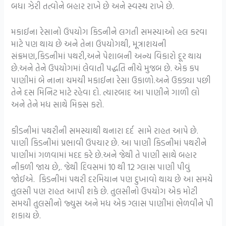
બધા ઝેરી તત્વોને બહાર રાખે છે અને સ્વસ્થ રાખે છે.
મકાઈના રેસાનો ઉપયોગ કિડનીને લગતી સમસ્યાઓ હલ કરવા
માટે પણ થાય છે અને તેના ઉપયોગથી, મૂત્રાશયની
સંક્રમણ,કિડનીમાં પથરી,અને પેશાબની અન્ય વિકારો દૂર થાય
છે.અને તેને ઉપયોગમાં લેવાતી પદ્ધતિ નીચે મુજબ છે. એક કપ
પાણીમાં બે નાના ચમચી મકાઈના રેસા ઉકાળો.અને ઉકડ્યા પછી
તેને દસ મિનિટ માટે રહેવા દો. ત્યારબાદ આ પાણીને ગાળી લો
અને તેને મધ સાથે મિક્સ કરો.
કીડનીમાં પથરીની સમસ્યાથી થનારા દર્દ સામે રાહત આપે છે.
પાણી કિડનીમાં પ્રભાવી ઉપચાર છે. આ પાણી કિડનીમાં પથરીને
પાણીમાં ગળવામાં મદદ કરે છે.અને જેથી તે પાણી સાથે બહાર
નીકળી જાય છે,. જેથી દિવસમાં 10 થી 12 ગ્લાસ પાણી પીવું
જોઈએ. કિડનીમાં પથરી દરમિયાન પણ દુખાવો થાય છે આ સમયે
તુલસી પણ રાહત આપી શકે છે. તુલસીનો ઉપયોગ એક મોટી
સમચી તુલસીનો જ્યુસ અને મધ એક ગ્લાસ પાણીમાં ભેળવીને પી
શકાય છે.