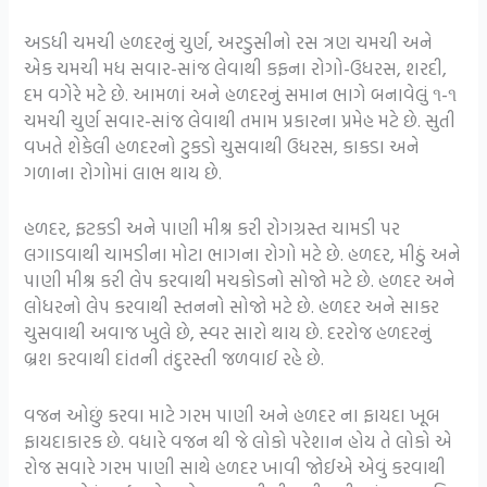
અડધી ચમચી હળદરનું ચુર્ણ, અરડુસીનો રસ ત્રણ ચમચી અને
એક ચમચી મધ સવાર-સાંજ લેવાથી કફના રોગો-ઉધરસ, શરદી,
દમ વગેરે મટે છે. આમળાં અને હળદરનું સમાન ભાગે બનાવેલું ૧-૧
ચમચી ચુર્ણ સવાર-સાંજ લેવાથી તમામ પ્રકારના પ્રમેહ મટે છે. સુતી
વખતે શેકેલી હળદરનો ટુકડો ચુસવાથી ઉધરસ, કાકડા અને
ગળાના રોગોમાં લાભ થાય છે.
હળદર, ફટકડી અને પાણી મીશ્ર કરી રોગગ્રસ્ત ચામડી પર
લગાડવાથી ચામડીના મોટા ભાગના રોગો મટે છે. હળદર, મીઠું અને
પાણી મીશ્ર કરી લેપ કરવાથી મચકોડનો સોજો મટે છે. હળદર અને
લોધરનો લેપ કરવાથી સ્તનનો સોજો મટે છે. હળદર અને સાકર
ચુસવાથી અવાજ ખુલે છે, સ્વર સારો થાય છે. દરરોજ હળદરનું
બ્રશ કરવાથી દાંતની તંદુરસ્તી જળવાઈ રહે છે.
વજન ઓછું કરવા માટે ગરમ પાણી અને હળદર ના ફાયદા ખૂબ
ફાયદાકારક છે. વધારે વજન થી જે લોકો પરેશાન હોય તે લોકો એ
રોજ સવારે ગરમ પાણી સાથે હળદર ખાવી જોઈએ એવું કરવાથી