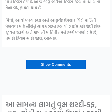
માત્ર દિવસ દરમિયાન જ કરવું જોઈએ. દિવસે કરવામાં આવે તો
તેના વધુ ફાયદા થાય છે.
મિત્રો, આવીજ સ્વાસ્થ્ય અને આયુર્વેદ ઉપચાર વિશે માહિતી
મેળવવા માટે નીચેનું લાઇક બટન દબાવી લાઈક કરો જેથી દરેક
જીવન જરૂરી અને કામ ની માહિતી તમને દરરોજ મળી શકે છે,
તમારો દિવસ સારો જાય, આભાર.
Show Comments
આ સામન્ય લાગતું વૃક્ષ શરદી-કફ,