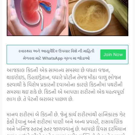
સ્વાસ્થ્ય અને આયુર્વેદિક ઉપચાર વિશે ની માહિતી
Join Now
મેળવવા માટે WhatsApp ગ્રુપ મા જોડાઓ
આજકાલ કિડની એક સામાન્ય સમસ્યા છે વધતા વજન,
થાઇરોઇડ, ડિહાઇડ્રેશન, વધારે પ્રોટીન તેમજ મીઠા વાળું ભોજન
કરવાથી કે વિશેષ પ્રકારની દવાઓના કારણે કિડનીમાં પથરીની
સમસ્યા થઇ શકે છે. કિડની એ આપણા શરીરનો એક મહત્વપૂર્ણ
ભાગ છે. તે પેટની બરાબર પાછળ છે.
માનવ શરીરમાં બે કિડની છે. જેનું કાર્ય શરીરમાંથી હાનિકારક ઝેર
ફેંકી દેવાનું અને શરીરમાં પાણી અને અન્ય પ્રવાહી, રાસાયણિક
અને ખનિજ સ્તરનું સ્તર જાળવવાનું છે. આપણે દિવસ દરમિયાન