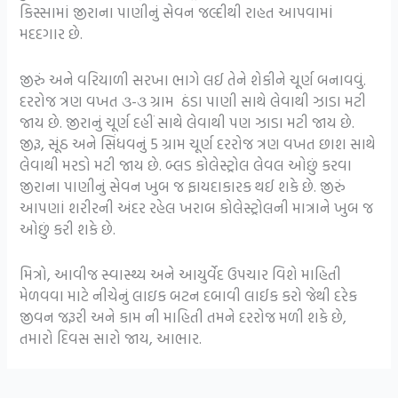
કિસ્સામાં જીરાના પાણીનું સેવન જલ્દીથી રાહત આપવામાં
મદદગાર છે.
જીરું અને વરિયાળી સરખા ભાગે લઈ તેને શેકીને ચૂર્ણ બનાવવું.
દરરોજ ત્રણ વખત ૩-૩ ગ્રામ ઠંડા પાણી સાથે લેવાથી ઝાડા મટી
જાય છે. જીરાનું ચૂર્ણ દહીં સાથે લેવાથી પણ ઝાડા મટી જાય છે.
જીરૂ, સૂંઠ અને સિંધવનું 5 ગ્રામ ચૂર્ણ દરરોજ ત્રણ વખત છાશ સાથે
લેવાથી મરડો મટી જાય છે. બ્લડ કોલેસ્ટ્રોલ લેવલ ઓછું કરવા
જીરાના પાણીનું સેવન ખુબ જ ફાયદાકારક થઈ શકે છે. જીરું
આપણાં શરીરની અંદર રહેલ ખરાબ કોલેસ્ટ્રોલની માત્રાને ખુબ જ
ઓછું કરી શકે છે.
મિત્રો, આવીજ સ્વાસ્થ્ય અને આયુર્વેદ ઉપચાર વિશે માહિતી
મેળવવા માટે નીચેનું લાઇક બટન દબાવી લાઈક કરો જેથી દરેક
જીવન જરૂરી અને કામ ની માહિતી તમને દરરોજ મળી શકે છે,
તમારો દિવસ સારો જાય, આભાર.