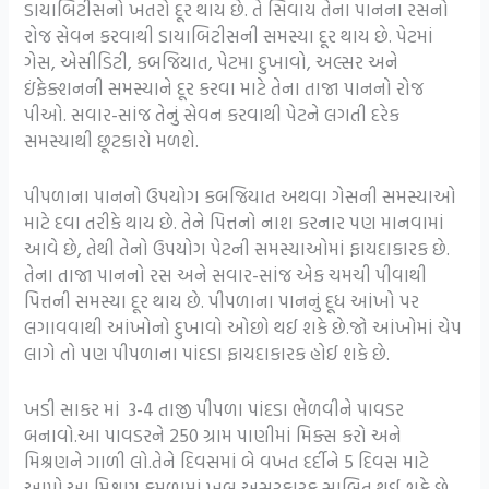
ડાયાબિટીસનો ખતરો દૂર થાય છે. તે સિવાય તેના પાનના રસનો
રોજ સેવન કરવાથી ડાયાબિટીસની સમસ્યા દૂર થાય છે. પેટમાં
ગેસ, એસીડિટી, કબજિયાત, પેટમા દુખાવો, અલ્સર અને
ઇંફેક્શનની સમસ્યાને દૂર કરવા માટે તેના તાજા પાનનો રોજ
પીઓ. સવાર-સાંજ તેનું સેવન કરવાથી પેટને લગતી દરેક
સમસ્યાથી છૂટકારો મળશે.
પીપળાના પાનનો ઉપયોગ કબજિયાત અથવા ગેસની સમસ્યાઓ
માટે દવા તરીકે થાય છે. તેને પિત્તનો નાશ કરનાર પણ માનવામાં
આવે છે, તેથી તેનો ઉપયોગ પેટની સમસ્યાઓમાં ફાયદાકારક છે.
તેના તાજા પાનનો રસ અને સવાર-સાંજ એક ચમચી પીવાથી
પિત્તની સમસ્યા દૂર થાય છે. પીપળાના પાનનું દૂધ આંખો પર
લગાવવાથી આંખોનો દુખાવો ઓછો થઈ શકે છે.જો આંખોમાં ચેપ
લાગે તો પણ પીપળાના પાંદડા ફાયદાકારક હોઈ શકે છે.
ખડી સાકર માં 3-4 તાજી પીપળા પાંદડા ભેળવીને પાવડર
બનાવો.આ પાવડરને 250 ગ્રામ પાણીમાં મિક્સ કરો અને
મિશ્રણને ગાળી લો.તેને દિવસમાં બે વખત દર્દીને 5 દિવસ માટે
આપો.આ મિશ્રણ કમળામાં ખૂબ અસરકારક સાબિત થઈ શકે છે.