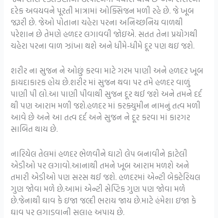
દરેક અવયવને પૂરતી માત્રામાં ઓક્સિજન મળી રહે છે. જે ખૂબ
જરૂરી છે. જેઓ પોતાના ચહેરા પરના અનિચ્છનિય વાળથી
પરેશાન છે તેમણે હળદર લગાવવી જોઇએ. સતત તેના પ્રયોગથી
ચહેરા પરના વાળ ઝાંખા થશે અને ધીમે-ધીમે દૂર પણ થઇ જશે.
શરીર ના સુજન ને ઓછું કરવા માટે ગરમ પાણી અને હળદર ખૂબ
ફાયદાકારક હોય છે.શરીર માં સુજન થવા પર તમે હળદર વાળું
પાણી પી લો.આ પાણી પીવાથી સુજન દૂર થઈ જશે અને તમને દર્દ
થી પણ આરામ મળી જશે.હળદર માં કરક્યુમીન નામનું તત્વ મળી
આવે છે અને આ તત્વ દર્દ અને સુજન ને દૂર કરવા માં કારગર
સાબિત થાય છે.
નારિયેલ તેલમાં હળદર ભેળવીને ઘાટો લેપ બનાવીને ફાટેલી
એડીઓ પર લગાવો.આનાથી તમને ખૂબ આરામ મળશે અને
તમારી એડીઓ પણ સરસ થઈ જશે. હળદરમાં એન્ટી બેક્ટેરિયલ
ગુણ જોવા મળે છે.આમાં એન્ટી સેપ્ટિક ગુણ પણ જોવા મળે
છે.જેનાથી ઘાવ કે ઇજા જલ્દી ભરાય જાય છે.માટે હંમેશા ઇજા કે
ઘાવ પર લગાડવાની સલાહ અપાય છે.