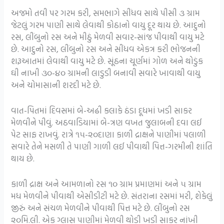
અજમો તવી પર ગરમ કરી, સમભાગે સીંધવ સાથે પીસી ૩ ગ્રામ
જેટલું ગરમ પાણી સાથે લેવાથી કોઠાનો વાયુ દૂર થાય છે. આદુનો
રસ, લીંબુનો રસ અને મીઠું મેળવી સવાર-સાંજ પીવાથી વાયુ મટે
છે. આદુનો રસ, લીંબુનો રસ અને સીંધવ એકત્ર કરી ભોજનની
શરૂઆતમાં લેવાથી વાયુ મટે છે. સૂંઠના ચૂર્ણમાં ગોળ અને થોડુંક
ઘી નાખી ૩૦-૪૦ ગ્રામની લાડુડી બનાવી સવારે ખાવાથી વાયુ
અને ચોમાસાની શરદી મટે છે.
વાત-પિતમાં દિવસમાં બે-અઢી કલાકે ઠંડા દૂધમાં ખડી સાકર
મેળવીને પીવું. અઠવાડિયામાં બે-ત્રણ વખત જુલાબની દવા લઈ
પેટ સાફ રાખવું. રાત્રે ૧૫-૨૦દાણા કાળી દ્રાક્ષને પાણીમાં પલાળી
સવારે તેને મસળી તે પાણી ગાળી લઈ પીવાથી પિત્ત-ગરમીની શાંતિ
થાય છે.
કાળી દ્રાક્ષ અને આમળાનો રસ ૧૦ ગ્રામ પ્રમાણમાં અને ૫ ગ્રામ
મધ મેળવીને પીવાથી એસીડીટી મટે છે. સંતરાના રસમાં મરી, શેકેલું
જીરું અને સંચળ મેળવીને પીવાથી પિત્ત મટે છે. લીંબુનો રસ
૨૦મિ.લી. એક ગ્લાસ પાણીમાં મેળવી થોડી ખડી સાકર નાંખી