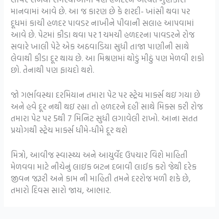
માનવામાં આવે છે. આ જ કારણ છે કે શરદી- ખાંસી થવા પર
દૂધમાં કાચી હળદર પાવડર નાખીને પીવાની સલાહ આપવામાં
આવે છે. પેટમાં કીડા થવા પર 1 ચમચી હળદરના પાવડરને રોજ
સવારે ખાલી પેટે એક અઠવાડિયા સુધી તાજા પાણીની સાથે
લેવાથી કીડા દૂર થાય છે. આ મિશ્રણમાં થોડું મીઠું પણ મેળવી શકો
છો. તેનાથી પણ ફાયદો થશે.
જો ગર્ભાવસ્થા દરમિયાન તમારા પેટ પર સ્ટ્રેચ માર્ક્સ થઇ ગયા છે
અને હવે દૂર નથી થઇ રહ્યા તો હળદરને દહીં સાથે મિક્સ કરી રોજ
તમારા પેટ પર 5થી 7 મિનિટ સુધી લગાવેલી રાખો. આના સતત
પ્રયોગથી સ્ટ્રેચ માર્ક્સ ધીમે-ધીમે દૂર થશે
મિત્રો, આવીજ સ્વાસ્થ્ય અને આયુર્વેદ ઉપચાર વિશે માહિતી
મેળવવા માટે નીચેનું લાઇક બટન દબાવી લાઈક કરો જેથી દરેક
જીવન જરૂરી અને કામ ની માહિતી તમને દરરોજ મળી શકે છે,
તમારો દિવસ સારો જાય, આભાર.