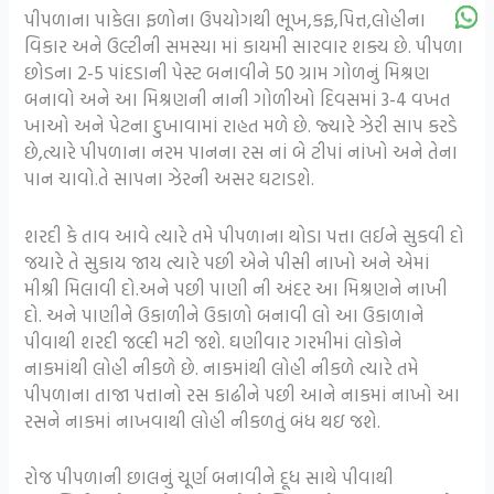
પીપળાના પાકેલા ફળોના ઉપયોગથી ભૂખ,કફ,પિત્ત,લોહીના
વિકાર અને ઉલ્ટીની સમસ્યા માં કાયમી સારવાર શક્ય છે. પીપળા
છોડના 2-5 પાંદડાની પેસ્ટ બનાવીને 50 ગ્રામ ગોળનું મિશ્રણ
બનાવો અને આ મિશ્રણની નાની ગોળીઓ દિવસમાં 3-4 વખત
ખાઓ અને પેટના દુખાવામાં રાહત મળે છે. જ્યારે ઝેરી સાપ કરડે
છે,ત્યારે પીપળાના નરમ પાનના રસ નાં બે ટીપાં નાંખો અને તેના
પાન ચાવો.તે સાપના ઝેરની અસર ઘટાડશે.
શરદી કે તાવ આવે ત્યારે તમે પીપળાના થોડા પત્તા લઈને સુકવી દો
જયારે તે સુકાય જાય ત્યારે પછી એને પીસી નાખો અને એમાં
મીશ્રી મિલાવી દો.અને પછી પાણી ની અંદર આ મિશ્રણને નાખી
દો. અને પાણીને ઉકાળીને ઉકાળો બનાવી લો આ ઉકાળાને
પીવાથી શરદી જલ્દી મટી જશે. ઘણીવાર ગરમીમાં લોકોને
નાકમાંથી લોહી નીકળે છે. નાકમાંથી લોહી નીકળે ત્યારે તમે
પીપળાના તાજા પત્તાનો રસ કાઢીને પછી આને નાકમાં નાખો આ
રસને નાકમાં નાખવાથી લોહી નીકળતું બંધ થઇ જશે.
રોજ પીપળાની છાલનું ચૂર્ણ બનાવીને દૂધ સાથે પીવાથી