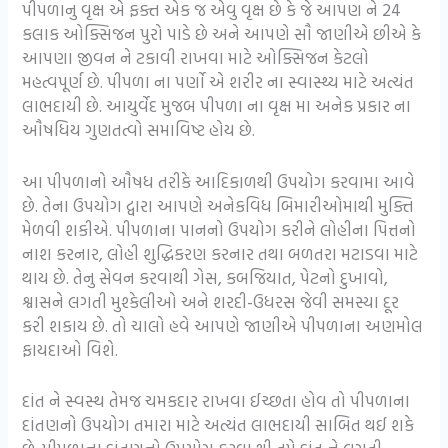
પીપળાનુ વૃક્ષ એ ફક્ત એક જ એવુ વૃક્ષ છે કે જે આપણ ને 24
કલાક ઓક્સિજન પુરો પાડે છે અને આપણે સૌ જાણીએ છીએ કે
આપણા જીવન ને ટકાવી રાખવા માટે ઓક્સિજન કેટલો
મહત્વપૂર્ણ છે. પીપળા ના પર્ણો એ શરીર ના સ્વાસ્થ્ય માટે અત્યંત
લાભદાયી છે. આયુર્વેદ મુજબ પીપળા ના વૃક્ષ મા અનેક પ્રકાર ના
ઔષધિય ગુણતત્વો સમાવિષ્ટ હોય છે.
આ પીપળાનો ઔષધ તરીકે આદિકાળથી ઉપયોગ કરવામા આવે
છે. તેના ઉપયોગ દ્વારા આપણે અનેકવિધ બિમારીઓમાથી મુક્તિ
મેળવી શકીએ. પીપળાના પાનનો ઉપયોગ કરીને લોહીના પિત્તનો
નાશ કરનાર, લોહી શુદ્ધિકરણ કરનાર તથા બળતરા મટાડવા માટે
થાય છે. તેનુ સેવન કરવાથી ગેસ, કબજિયાત, પેટનો દુખાવો,
શ્વાસને લગતી મુશ્કેલીઓ અને શરદી-ઉધરસ જેવી સમસ્યા દૂર
કરી શકાય છે. તો ચાલો હવે આપણે જાણીએ પીપળાના અણમોલ
ફાયદાઓ વિશે.
દાંત ને સ્વસ્થ તેમજ ચમકદાર રાખવા ઈચ્છતા હોવ તો પીપળાના
દાંતણનો ઉપયોગ તમારા માટે અત્યંત લાભદાયી સાબિત થઈ શકે