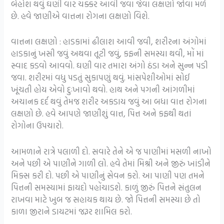
બેહોશ થવું ઘણી વાર ચક્કર આવી જવા જેવા લક્ષણો જોવા મળે
છે. હવે જાણીએ વાત્તના રોગના લક્ષણો વિશે.
વાત્તના લક્ષણો : હાડકામાં ઢીલાશ આવી જવી, શરીરના અંગોમાં
હાડકાનું ખસી જવું અથવા તૂટી જવું, કફની સમસ્યા થવી, મોં માં
સ્વાદ કડવો આવવો. ઘણી વાર તમારા અંગો ઠંડા અને સુન્ન પડી
જવા. શરીરમાં વધુ પડતું સુકાપણું થવું. માંસપેશીઓમાં સોઈ
ખૂંચતી હોય એવો દુઃખાવો થવો. હાથ અને પગની આંગળીમાં
અચાનક દર્દ થવું તેમજ શરીર અકડાય જવું આ બધા વાત્ત રોગના
લક્ષણો છે. હવે આપણે જાણીશું વાત્ત, પિત્ત અને કફથી થતાં
રોગોના ઉપચારો.
આમળાને રાત્રે પલાળી દો. સવારે તેને એ જ પાણીમાં મસળી નાખો
અને પછી એ પાણીને ગાળી લો. હવે તેમાં મિશ્રી અને જીરું ખાંડીને
મિક્સ કરી દો. પછી એ પાણીનું સેવન કરો. આ પાણી પણ તમને
પિત્તની સમસ્યામાં ફાયદો પહોંચાડશે. કાળું જીરું પિત્તને સંતુલન
રાખવા માટે ખુબ જ સહાયક થાય છે. જો પિત્તની સમસ્યા છે તો
કાળા જીરાને ડાયટમાં જરૂર શામિલ કરો.