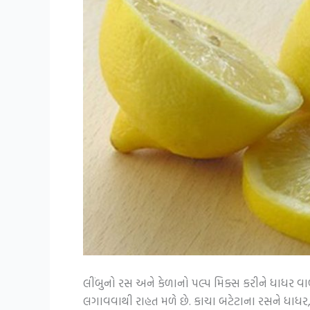
લીંબુનો રસ અને કેળાનો પલ્પ મિક્સ કરીને ધાધર વ
લગાવવાથી રાહત મળે છે. કાચા બટેટાના રસને ધાધર, 