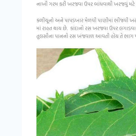
નાખી ગરમ કરી ખરજવા ઉપર બાંધવાથી ખરજવું મટે છ
કળીચૂનો અને પાપડખાર મેળવી પાણીમાં ભીંજવી ખ
માં રાહત થાય છે. કાંદાનો રસ ખરજવા ઉપર લગાડવાથ
તુલસીના પાનનો રસ ખંજવાળ આવતી હોય તે ભાગ પર