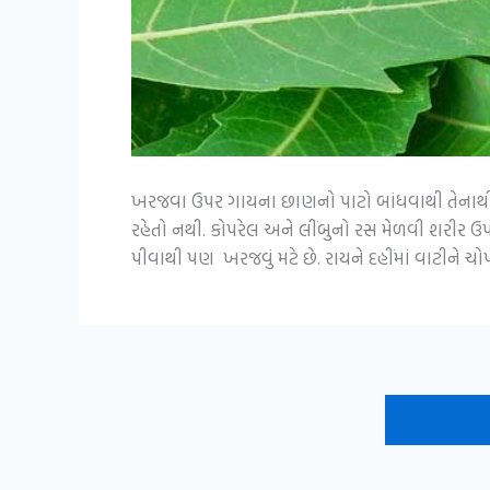
ખરજવા ઉપર ગાયના છાણનો પાટો બાંધવાથી તેનાથી 
રહેતો નથી. કોપરેલ અને લીંબુનો રસ મેળવી શરીર 
પીવાથી પણ ખરજવું મટે છે. રાયને દહીંમાં વાટીને ચ