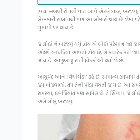
ત્વચા સંબંઘી રોગની વાત આવે એટલે દાદર, ખરજવું
બેદરકારી રાખવાથી પણ આ બીમારી થાય છે. જેમા પહે
ગુપ્તાંગો પર થાય છે.
જે લોકો ને ખરજવું થયું હોય એ લોકો પરેશાન થઈ જા
ઓછો આઈડિયા આવતો હોય છે, ને ક્યારેક મટી જાય ત
જાય છે. આજુબાજુ રાતી ફોડકીઓ થતી જે છે.
આયુર્વેદ આને ‘વિચર્ચિકા’ કહે છે. સામાન્ય ભાષામાં 
જેમ ખંજવાળો, તેમ તેની પીડા વધતી જાય છે. આ સમસ્
સમસ્યા, કબજિયાત પણ સામેલ છે. તે સિવાય જે લોકોને
અને લીલું ખરજવું.