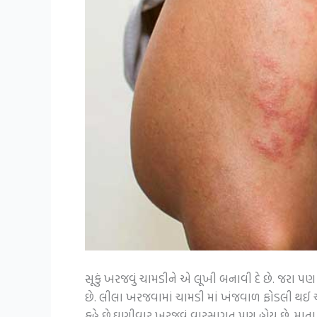
સૂકું ખરજવું ચામડીને એ લૂખી બનાવી દે છે. જરા પ
છે. લીલા ખરજવામાં ચામડી માં ખંજવાળ ફોડલી થઈ ચામડી
કહે છે.ઘણીવાર ખરજવું વારસાગત પણ હોય છે. માતા કે પ