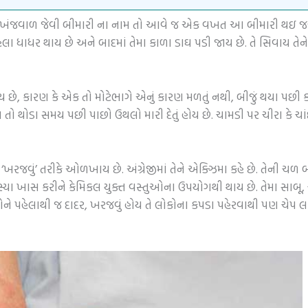
, ખંજવાળ જેવી બીમારી ના નામ તો આવે જ એક વખત આ બીમારી થઇ જવા 
લા ધાધર થાય છે અને બાદમાં તેમા કાળા ડાઘ પડી જાય છે. તે સિવાય ત
ય છે, કારણ કે એક તો મોટેભાગે એનું કારણ મળતું નથી, બીજું થયા પછી 
ો થોડા સમય પછી પાછો ઉથલો મારી દેતું હોય છે. ચામડી પર ચીરા કે ચ
તે ‘ખરજવું’ તરીકે ઓળખાય છે. અંગ્રેજીમાં તેને એક્ઝિમા કહે છે. તેની ચળ
યા ખાસ કરીને કેમિકલ યુક્ત વસ્તુઓના ઉપયોગથી થાય છે. તેમા સાબૂ, ચ
 પહેલાથી જ દાદર, ખરજવું હોય તે લોકોના કપડા પહેરવાથી પણ ચેપ લાગી શક