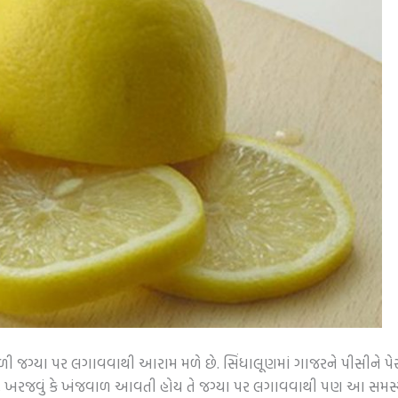
ાળી જગ્યા પર લગાવવાથી આરામ મળે છે. સિંધાલૂણમાં ગાજરને પીસીને પે
ખરજવું કે ખંજવાળ આવતી હોય તે જગ્યા પર લગાવવાથી પણ આ સમસ્યાથી છૂ