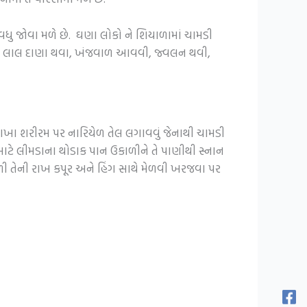
ઃ વધુ જોવા મળે છે. ઘણા લોકો ને શિયાળામાં ચામડી
ા પર લાલ દાણા થવા, ખંજવાળ આવવી, જ્વલન થવી,
 આખા શરીરમ પર નારિયેળ તેલ લગાવવું જેનાથી ચામડી
માટે લીમડાના થોડાક પાન ઉકાળીને તે પાણીથી સ્નાન
 તેની રાખ કપૂર ‍અને હિંગ સાથે મેળવી ખરજવા પર