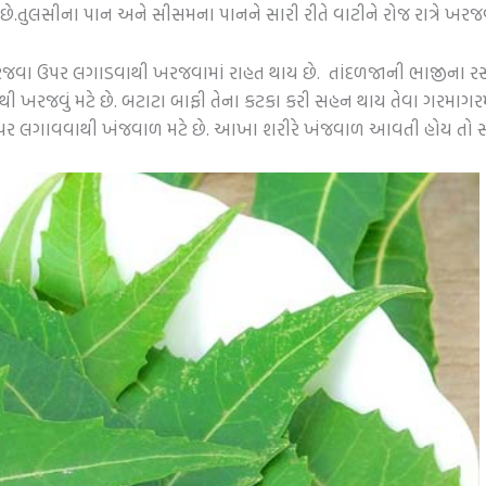
ે.તુલસીના પાન અને સીસમના પાનને સારી રીતે વાટીને રોજ રાત્રે ખરજ
રજવા ઉપર લગાડવાથી ખરજવામાં રાહત થાય છે. તાંદળજાની ભાજીના 
ી ખરજવું મટે છે. બટાટા બાફી તેના કટકા કરી સહન થાય તેવા ગરમાગર
 લગાવવાથી ખંજવાળ મટે છે. આખા શરીરે ખંજવાળ આવતી હોય તો સરસ