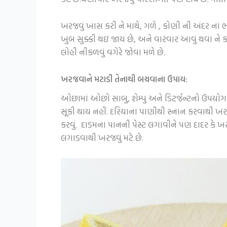
ખરજવું ખાસ કરી ને માથે, ગળે , કોણી ની અંદર ના ભ
ખુબ સુક્કી થઇ જાય છે, અને વારંવાર આવું થવા 
લોહી નીકળવું વગેરે જોવા મળે છે.
ખરજવાને મટાડી તેનાથી બચવાના ઉપાય:
ઓછામાં ઓછો સાબુ, શેમ્પુ અને ડિટર્જન્ટનો ઉપયોગ
સૂકી થાય નહીં. દરિયાના પાણીથી સ્નાન કરવાથી ખર
કરવું. દાડમના પાનની પેસ્ટ લગાવીને પણ દાદર કે
લગાડવાથી ખરજવું મટે છે.