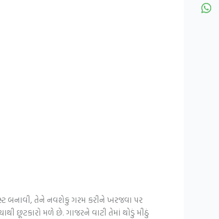
સ્ટ બનાવી, તેને નવશેકુ ગરમ કરીને ખરજવા પર
ટકારો મળે છે. ગાજરને વાટી તેમાં થોડું મીઠું