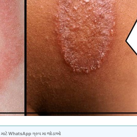
વવા માટે WhatsApp ગ્રુપ મા જોડાઓ