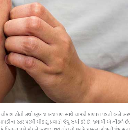
ણ ચીકાશ હોતી નથી.ખૂબ જ ખંજવાળ સાથે ચામડી કાળાશ પડતી અને ખરબચડી 
ના સ્તર પરથી ચીકણું પ્રવાહી જેવું ઝર્યા કરે છે. જ્યાંથી એ નીકળે છે, 
િતાના પક્ષે કોઇને ખરજવું થયું હોય તો દમ કે શ્વાસના રોગની જેમ સંતાન