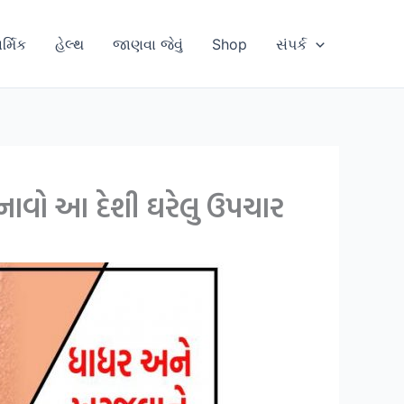
ાર્મિક
હેલ્થ
જાણવા જેવું
Shop
સંપર્ક
નાવો આ દેશી ઘરેલુ ઉપચાર