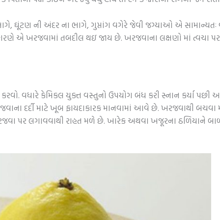
ાગે, ઘૂંટણ ની અંદર ના ભાગે, ગુપ્તાંગ વગેરે જેવી જગ્યાઓ એ સામાન્યત
ને કારણે એ ખરજવામાં તબદીલ થઇ જાય છે. ખરજવાના લક્ષણો માં ત્વચ
 કરવો. વધારે કેમિકલ યુક્ત વસ્તુનો ઉપયોગ બંધ કરી સ્નાન કર્યા પછી
જવાના દર્દી માટે ખૂબ ફાયદાકારક માનવામાં આવે છે. ખરજવાથી બચવા 
 ખરજવા પર લગાવવાથી રાહત મળે છે. ખારેક અથવા ખજૂરના ઠળિયાને બાળી