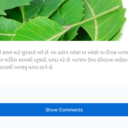
કાયમ માટે છુટકારો મળે છે. આ પ્રયોગ ઓછા માં ઓછો ૧૦ દિવસ ખરજવ
ઉપર માલિશ કરવાથી ખૂજલી, ધાધર મટે છે. ખરજવા ઉપર લીમડાના બાફેલા
ોપડવાથી ખરજવું મટવા લાગે છે.
Show Comments