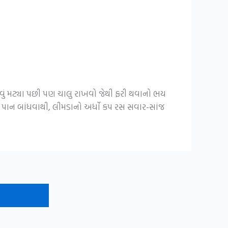
ું મટ્યા પછી પણ ચાલુ રાખવો જેથી ફરી થવાનો ભય
 પાન બાંધવાથી, લીમડાનો અર્ધો કપ રસ સવાર-સાંજ