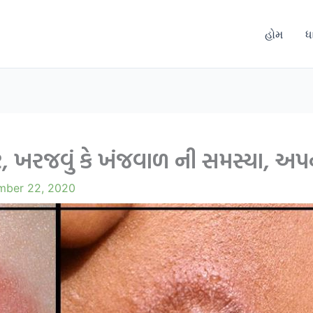
હોમ
ધ
 ખરજવું કે ખંજવાળ ની સમસ્યા, અપ
mber 22, 2020