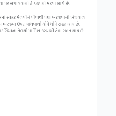
વા પર લગાવવાથી તે ઝડપથી મટવા લાગે છે.
રસમાં સાકર મેળવીને પીવાથી પણ ખરજવાની ખંજવાળ
મ ખરજવા ઉપર બાંધવાથી ધીમે ધીમે રાહત થાય છે.
િયાના તેલથી માલિશ કરવાથી તેમાં રાહત થાય છે.