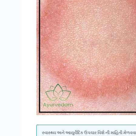
સ્વાસ્થ્ય અને આયુર્વેદિક ઉપચાર વિશે ની માહિતી મેળ