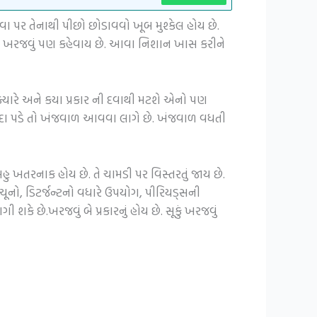
પર તેનાથી પીછો છોડાવવો ખૂબ મુશ્કેલ હોય છે.
ેને ખરજવું પણ કહેવાય છે. આવા નિશાન ખાસ કરીને
ક્યારે અને કયા પ્રકાર ની દવાથી મટશે એનો પણ
ાંદા પડે તો ખંજવાળ આવવા લાગે છે. ખંજવાળ વધતી
 બહુ ખતરનાક હોય છે. તે ચામડી પર વિસ્તરતું જાય છે.
ૂનો, ડિટર્જન્ટનો વધારે ઉપયોગ, પીરિયડ્સની
ે છે.ખરજવું બે પ્રકારનું હોય છે. સૂકું ખરજવું