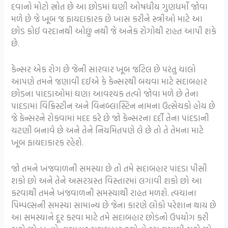
દવાનો મોટો સ્રોત છે આ છોડમાં ઘણી ઓષધીય ગુણધર્મો જોવા
મળે છે જે ખૂબ જ ફાયદાકારક છે ખાસ કરીને સ્ત્રીઓ માટે આ
છોડ કોઈ વરદાનથી ઓછું નથી જે અનેક રોગોથી રાહત આપી શકે
છે.
કેન્સર એક રોગ છે જેની સારવાર ખૂબ જટિલ છે પરંતુ ચાલો
આપણે તમને જણાવી દઈએ કે કેન્સરથી બચવા માટે સદાબહાર
છોડના પાંદડાઓમાં ઘણા આવશ્યક તત્વો જોવા મળે છે તેના
પાંદડામાં વિંક્રિસ્ટીન અને વિનબ્લાસ્ટિન નામના ઉત્સેચકો હોય છે
જે કેન્સરને રોકવામાં મદદ કરે છે જો કેન્સરના દર્દી તેના પાંદડાની
ચટણી બનાવે છે અને તેને નિયમિતપણે લે છે તો તે તેમના માટે
ખૂબ ફાયદાકારક રહેશે.
જો તમને ખંજવાળની ​​સમસ્યા છે તો તમે સદાબહાર પાંદડા પીસી
શકો છો અને તેને અસરગ્રસ્ત વિસ્તારમાં લગાવી શકો છો આ
કરવાથી તમને ખંજવાળની ​​સમસ્યાથી રાહત મળશે. ત્વચાના
પિમ્પલ્સની સમસ્યા સામાન્ય છે જેના કારણે લોકો પરેશાન થાય છે
આ સમસ્યાને દૂર કરવા માટે તમે સદાબહાર છોડનો ઉપયોગ કરી