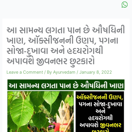
આ સામન્ય લગતા પાન છે ઔષધિની
ખાણ, ઑક્સીજનની ઉણપ, પગના
સોજા-દુખાવા અને હદયરોગથી
અપાવશે જીવનભર છુટકારો
Leave a Comment
/ By
Ayurvedam
/
January 8, 2022