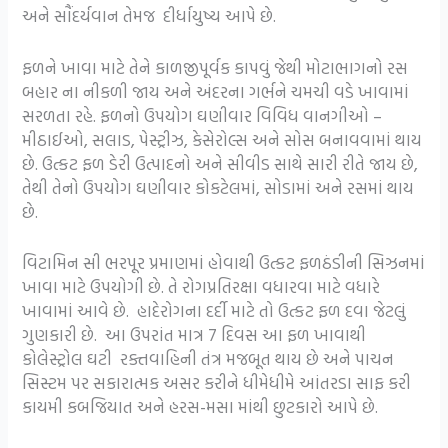
અને સૌંદર્યવાન તેમજ દીર્ધાયુષ્ય આપે છે.
ફળને ખાવા માટે તેને કાળજીપૂર્વક કાપવું જેથી મોટાભાગનો રસ
બહાર ના નીકળી જાય અને અંદરના ગર્ભને ચમચી વડે ખાવામાં
સરળતા રહે. ફળનો ઉપયોગ ઘણીવાર વિવિધ વાનગીઓ –
મીઠાઈઓ, સલાડ, પેસ્ટ્રીઝ, કેસેરોલ્સ અને સોસ બનાવવામાં થાય
છે. ઉત્કટ ફળ ડેરી ઉત્પાદનો અને સીવીડ સાથે સારી રીતે જાય છે,
તેથી તેનો ઉપયોગ ઘણીવાર કોકટેલમાં, સોડામાં અને રસમાં થાય
છે.
વિટામિન સી ભરપૂર પ્રમાણમાં હોવાથી ઉત્કટ ફળઠંડીની સિઝનમાં
ખાવા માટે ઉપયોગી છે. તે રોગપ્રતિરક્ષા વધારવા માટે વધારે
ખાવામાં આવે છે. હાદેરોગના દર્દી માટે તો ઉત્કટ ફળ દવા જેટલું
ગુણકારી છે. આ ઉપરાંત માત્ર 7 દિવસ આ ફળ ખાવાથી
કોલેસ્ટ્રોલ ઘટી રક્તવાહિની તંત્ર મજબૂત થાય છે અને પાચન
સિસ્ટમ પર સકારાત્મક અસર કરીને ધીમેધીમે આંતરડા સાફ કરી
કાયમી કબજિયાત અને હરસ-મસા માંથી છુટકારો આપે છે.