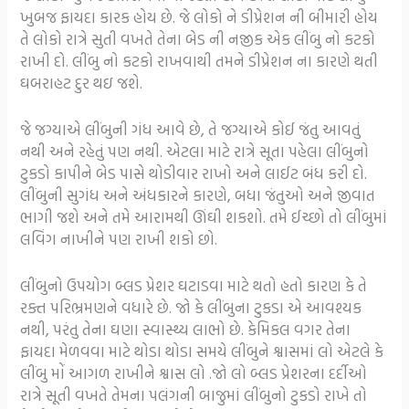
ખુબજ ફાયદા કારક હોય છે. જે લોકો ને ડીપ્રેશન ની બીમારી હોય
તે લોકો રાત્રે સુતી વખતે તેના બેડ ની નજીક એક લીંબુ નો કટકો
રાખી દો. લીંબુ નો કટકો રાખવાથી તમને ડીપ્રેશન ના કારણે થતી
ઘબરાહટ દુર થઇ જશે.
જે જગ્યાએ લીંબુની ગંધ આવે છે, તે જગ્યાએ કોઈ જંતુ આવતું
નથી અને રહેતું પણ નથી. એટલા માટે રાત્રે સૂતા પહેલા લીંબુનો
ટુકડો કાપીને બેડ પાસે થોડીવાર રાખો અને લાઈટ બંધ કરી દો.
લીંબુની સુગંધ અને અંધકારને કારણે, બધા જંતુઓ અને જીવાત
ભાગી જશે અને તમે આરામથી ઊંઘી શકશો. તમે ઈચ્છો તો લીંબુમાં
લવિંગ નાખીને પણ રાખી શકો છો.
લીંબુનો ઉપયોગ બ્લડ પ્રેશર ઘટાડવા માટે થતો હતો કારણ કે તે
રક્ત પરિભ્રમણને વધારે છે. જો કે લીંબુના ટુકડા એ આવશ્યક
નથી, પરંતુ તેના ઘણા સ્વાસ્થ્ય લાભો છે. કેમિકલ વગર તેના
ફાયદા મેળવવા માટે થોડા થોડા સમયે લીંબુને શ્વાસમાં લો એટલે કે
લીંબુ મોં આગળ રાખીને શ્વાસ લો .જો લો બ્લડ પ્રેશરના દર્દીઓ
રાત્રે સૂતી વખતે તેમના પલંગની બાજુમાં લીંબુનો ટુકડો રાખે તો