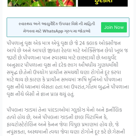
સ્વાસ્થ્ય અને આયુર્વેદિક ઉપચાર વિશે ની માહિતી
Join Now
મેળવવા માટે WhatsApp ગ્રુપ મા જોડાઓ
પીપળાનું વૃક્ષ એક માત્ર એવું વૃક્ષ છે જે 24 કલાક ઓક્સીજન
આપે છે અને આપણે જીવતા રેહવા માટે ઓક્સિજન લેવો ખૂબ જ
જરૂરી છે.પીપળાના પાન સ્વાસ્થ્ય માટે લાભદાયી છે.આયુર્વેદ
અનુસાર પીપળાના વૃક્ષ નો દરેક ભાગ ઔષધીય ગુણધર્મોથી
સમૃદ્ધ છે.તેનો ઉપયોગ પ્રાચીન સમયથી ઘણા રોગોને દૂર કરવા
માટે થાય છે.કારણ કે પ્રાચીન સમયમાં ઋષિ મુનિઓ પીપળાના
વૃક્ષ નીચે ધ્યાનમાં બેસતા હતા.આ ઉપરાંત,ગૌતમ બુદ્ધને પીપળાના
વૃક્ષ નીચે બેસી ને જ્ઞાન પ્રાપ્ત થયું હતું.
પીપલના ઝાડમાં તેના પાંદડાઓમાં ગ્લુકોઝ મેનો અને ફર્નોલિક
તત્વો હોય છે, અને પીપલના ઝાડની છાલ વિટામિન કે,
ફાયટોસ્ટેરોલિન અને કેનન જેવા વિપુલ પ્રમાણમાં હોય છે, જે
નપુંસકતા, અસ્થમાની ત્વચા જેવા ઘણા રોગોને દૂર કરે છે.ગેસની