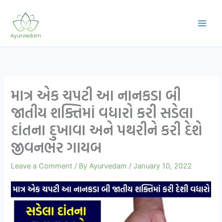
Skip
to
content
માત્ર એક ચપટી આ નાનકડા બી
જાતીય શક્તિમાં વધારો કરી સડેલા
દાંતના દુખાવા અને પથરીને કરી દેશે
જીવનભર ગાયબ
Leave a Comment
/ By
Ayurvedam
/
January 10, 2022