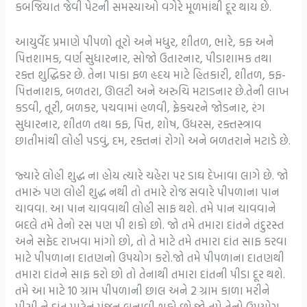
કબજિયાત જેવી પેટની સમસ્યાઓ વગેરે મૂળમાંથી દૂર થાય છે.
આયુર્વેદ પ્રમાણે પીપળો તૂરો અને મધુર, શીતળ, ભારે, કફ અને
પિત્તશામક, વર્ણ સુધારનાર, સોજો ઉતારનાર, પીડાશામક તથા
રક્ત શુદ્ધિકર છે. તેના પાકા ફળ હૃદય માટે હિતકારી, શીતળ, કફ-
પિત્તનાશક, બળતરા, ઊલટી અને અરુચિ મટાડનાર છે.તેની લાખ
કડવી, તૂરી, બળકર, પચવામાં હળવી, ફ્રેકચરને જોડનાર, રંગ
સુધારનાર, શીતળ તથા કફ, પિત્ત, શોષ, ઉધરસ, રક્તસ્ત્રાવ
છાતીમાંથી લોહી પડવું, દમ, રક્તનાં રોગો અને બળતરાને મટાડે છે.
જ્યારે લોહી શુદ્ધ ના હોય ત્યારે ચહેરા પર ડાઘ દેખાવા લાગે છે. જો
તમારું પણ લોહી શુદ્ધ નથી તો તમારે રોજ સવારે પીપળાના પાન
ચાવવા. આ પાન ચાવવાથી લોહી સાફ થશે. તમે પાન ચાવવાને
બદલે તમે તેનો રસ પણ પી શકો છો. જો તમે તમારા દાંતને તંદુરસ્ત
અને સફેદ રાખવા માંગો છો, તો તે માટે તમે તમારા દાંત સાફ કરવા
માટે પીપળાના દાતણનો ઉપયોગ કરો.જો તમે પીપળાના દાતણથી
તમારા દાંતને સાફ કરો છો તો તેનાથી તમારા દાંતની પીડા દૂર થશે.
તમે આ માટે 10 ગ્રામ પીપળાની છાલ અને 2 ગ્રામ કાળા મરીને
પીસી ને દાંત માટેનું મંજન બનાવી શકો છો.જો તમે તેનો ઉપયોગ