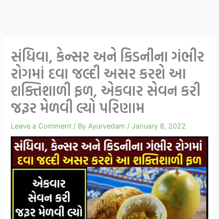
સંધિવા, કેન્સર અને કિડનીના ગંભીર
રોગમાં દવા જલ્દી અસર કરશે આ
શક્તિશાળી ફળ, એકવાર સેવન કરી
જરૂર મેળવી લ્યો પરિણામ
Leave a Comment
/ By
Ayurvedam
/
January 8, 2022