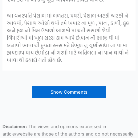
આ વનસ્પતિ પેશાબ માં બળતરા, પથરી, પેશાબ અટકી અટકી ને
આવવો, પેશાબ ઓછો થવો તમે ખપાટ ના મૂળ , પાન , ડાળી, ફૂલ
અને ફળ નો મિક્ષ ઉકાળો બાળકો માં થતી સસણી જેવી
બિમારીઓ માં ખૂબ સરસ કામ આપે છે.પાન ની ભાજી ઘી માં
બનાવી ખાવા થી દૂઝતા હરસ મટે છે.મૂળ નું ચૂર્ણ સાંધા ના વા માં
ફાયદારૂપ થાય છે.મોઢા ની ગરમી માટે અતિબલા ના પાન ચાવી ને
ખાવા થી ફયાદો થતો હોય છે.
Show Comments
Disclaimer:
The views and opinions expressed in
article/website are those of the authors and do not necessarily