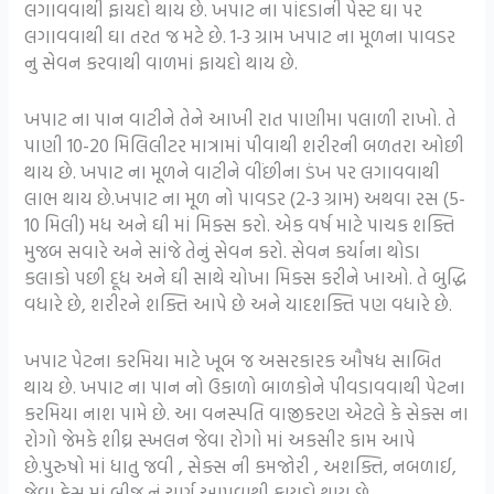
લગાવવાથી ફાયદો થાય છે. ખપાટ ના પાંદડાની પેસ્ટ ઘા પર
લગાવવાથી ઘા તરત જ મટે છે. 1-3 ગ્રામ ખપાટ ના મૂળના પાવડર
નુ સેવન કરવાથી વાળમાં ફાયદો થાય છે.
ખપાટ ના પાન વાટીને તેને આખી રાત પાણીમા પલાળી રાખો. તે
પાણી 10-20 મિલિલીટર માત્રામાં પીવાથી શરીરની બળતરા ઓછી
થાય છે. ખપાટ ના મૂળને વાટીને વીંછીના ડંખ પર લગાવવાથી
લાભ થાય છે.ખપાટ ના મૂળ નો પાવડર (2-3 ગ્રામ) અથવા રસ (5-
10 મિલી) મધ અને ઘી માં મિક્સ કરો. એક વર્ષ માટે પાચક શક્તિ
મુજબ સવારે અને સાંજે તેનું સેવન કરો. સેવન કર્યાના થોડા
કલાકો પછી દૂધ અને ઘી સાથે ચોખા મિક્સ કરીને ખાઓ. તે બુદ્ધિ
વધારે છે, શરીરને શક્તિ આપે છે અને યાદશક્તિ પણ વધારે છે.
ખપાટ પેટના કરમિયા માટે ખૂબ જ અસરકારક ઔષધ સાબિત
થાય છે. ખપાટ ના પાન નો ઉકાળો બાળકોને પીવડાવવાથી પેટના
કરમિયા નાશ પામે છે. આ વનસ્પતિ વાજીકરણ એટલે કે સેક્સ ના
રોગો જેમકે શીઘ્ર સ્ખલન જેવા રોગો માં અકસીર કામ આપે
છે.પુરુષો માં ધાતુ જવી , સેક્સ ની કમજોરી , અશક્તિ, નબળાઈ,
જેવા કેસ માં બીજ નું ચૂર્ણ આપવાથી ફાયદો થાય છે.