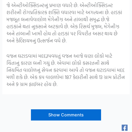
જે એન્ટીઓક્સિડન્ટનું પ્રમાણ વધારે છે. એન્ટીઓક્સિડન્ટ
શરીરની રોગપ્રતિકારક શક્તિ વધારવા માટે અગત્યના છે. હાડકાં
મજબૂત બનાવેવાલોળ મેંગેનીઝ અને તાંબાથી સમૃદ્ધ છે.જે
હાડકાંને થતાં નુકસાને અટકાવે છે. એક રિસર્ચ મુજબ, મેંગેનીઝ
અને તાંબાની ખામી હોય તો હાડકાં પર વિપરીત અસર થાય છે
અને કેલ્શિયમનું ઉત્સર્જન વધે છે.
વજન ઘટાડવામાં મદદરૂપવધતું વજન આજે ઘણા લોકો માટે
ચિંતાનું કારણ બની ગયું છે. એવામાં લોકો કસરતની સાથે
નિયમિત વાલોળનું સેવન કરવામાં આવે તો વજન ઘટાડવામાં મદદ
મળી શકે છે. એક કપ વાલળોમાં 187 કેલરીની સાથે 13 ગ્રામ પ્રોટીન
અને 9 ગ્રામ ફાઈબર હોય છે.
Show Comments