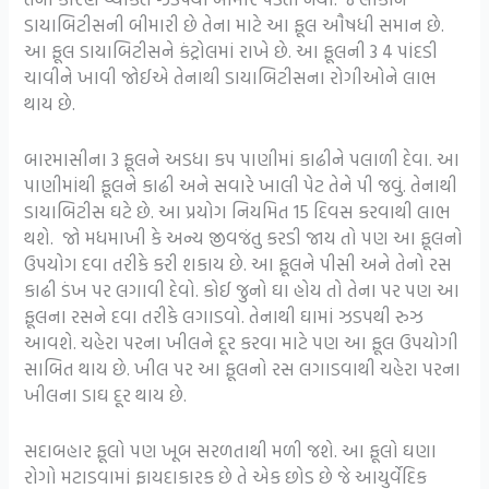
ડાયાબિટીસની બીમારી છે તેના માટે આ ફૂલ ઔષધી સમાન છે.
આ ફૂલ ડાયાબિટીસને કંટ્રોલમાં રાખે છે. આ ફૂલની 3 4 પાંદડી
ચાવીને ખાવી જોઈએ તેનાથી ડાયાબિટીસના રોગીઓને લાભ
થાય છે.
બારમાસીના 3 ફૂલને અડધા કપ પાણીમાં કાઢીને પલાળી દેવા. આ
પાણીમાંથી ફૂલને કાઢી અને સવારે ખાલી પેટ તેને પી જવું. તેનાથી
ડાયાબિટીસ ઘટે છે. આ પ્રયોગ નિયમિત 15 દિવસ કરવાથી લાભ
થશે. જો મધમાખી કે અન્ય જીવજંતુ કરડી જાય તો પણ આ ફૂલનો
ઉપયોગ દવા તરીકે કરી શકાય છે. આ ફૂલને પીસી અને તેનો રસ
કાઢી ડંખ પર લગાવી દેવો. કોઈ જુનો ઘા હોય તો તેના પર પણ આ
ફૂલના રસને દવા તરીકે લગાડવો. તેનાથી ઘામાં ઝડપથી રુઝ
આવશે. ચહેરા પરના ખીલને દૂર કરવા માટે પણ આ ફૂલ ઉપયોગી
સાબિત થાય છે. ખીલ પર આ ફૂલનો રસ લગાડવાથી ચહેરા પરના
ખીલના ડાઘ દૂર થાય છે.
સદાબહાર ફૂલો પણ ખૂબ સરળતાથી મળી જશે. આ ફૂલો ઘણા
રોગો મટાડવામાં ફાયદાકારક છે તે એક છોડ છે જે આયુર્વેદિક