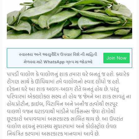
સ્વાસ્થ્ય અને આયુર્વેદિક ઉપચાર વિશે ની માહિતી
Join Now
મેળવવા માટે WhatsApp ગ્રુપ મા જોડાઓ
પાપડી વાલોળ કે વાલોળનું શાક તમારા ઘરે બનતું જ હશે. ક્યારેક
રીંગણ સાથે કે ઊંધિયામાં તમે વાલોળનો સ્વાદ લીધો જ હશે.
દરેકના ઘરે આ શાક અલગ-અલગ રીતે બનતું હોય છે. પરંતુ
પરિવારમાં એકલદોકલ સભ્ય તો હોય જ જેમને આ શાક ભાવતું ના
હોય.પ્રોટીન, ફાઈબ, વિટામિન અને ખનીજ તત્વોથી ભરપૂર
વાલળો વજન ઘટાડવાથી માંડીને પાર્કિંસન્સ જેવા રોગોથી
છૂટકારો અપાવવામાં અસરકારક સાબિત થાય છે. આ ઉપરાંત
વાલોળ હૃદયનું સ્વાસ્થ્ય સુધારવામાં અને કોલેસ્ટ્રોલ લેવલ
નિયંત્રિત કરવામાં અસરકારક માનવામાં આવે છે.