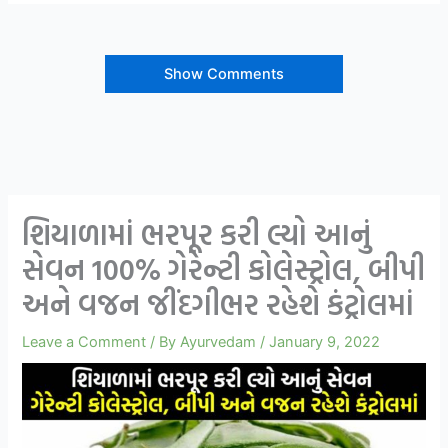
Show Comments
શિયાળામાં ભરપૂર કરી લ્યો આનું
સેવન 100% ગેરેન્ટી કોલેસ્ટ્રોલ, બીપી
અને વજન જીંદગીભર રહેશે કંટ્રોલમાં
Leave a Comment
/ By
Ayurvedam
/
January 9, 2022