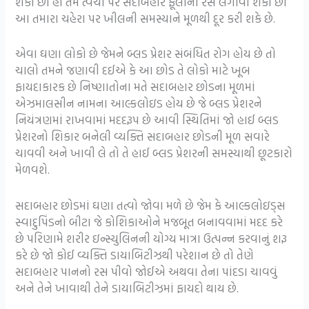
શકો છો હા તમે ત્વચા પર સદાબહાર ફૂલોનો રસ લગાવી શકો છો
આ તમારા ચહેરા પર ખીલની સમસ્યાને મૂળથી દૂર કરી શકે છે.
એવા ઘણા લોકો છે જેમને બ્લડ પ્રેશર સંબંધિત રોગ હોય છે તો
ચાલો તમને જણાવી દઈએ કે આ છોડ તે લોકો માટે ખૂબ
ફાયદાકારક છે નિષ્ણાતોના મતે સદાબહાર છોડના મૂળમાં
એઝમાલસીન નામના આલ્કલોઇડ હોય છે જે બ્લડ પ્રેશરને
નિયંત્રણમાં રાખવામાં મદદરૂપ છે આવી સ્થિતિમાં જો હાઈ બ્લડ
પ્રેશરનો શિકાર બનેલી વ્યક્તિ સદાબહાર છોડની મૂળ સવારે
ચાવવી અને ખાવી લે તો તે હાઈ બ્લડ પ્રેશરની સમસ્યાથી છૂટકારો
મેળવશે.
સદાબહાર છોડમાં ઘણા તત્વો જોવા મળે છે જેમ કે આલ્કલોઇડ્સ
સ્વાદુપિંડનો બીટા જે કોશિકાઓને મજબૂત બનાવવામાં મદદ કરે
છે પરિણામે શરીર ઇન્સ્યુલિનની યોગ્ય માત્રા ઉત્પન્ન કરવાનું શરૂ
કરે છે જો કોઈ વ્યક્તિ ડાયાબિટીઝથી પરેશાન છે તો તેણે
સદાબહાર પાનનો રસ પીવો જોઈએ અથવા તેના પાંદડા ચાવવું
અને તેને ખાવાથી તેને ડાયાબિટીઝમાં ફાયદો થાય છે.