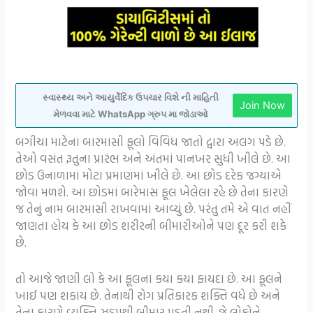
સ્વાસ્થ્ય અને આયુર્વેદિક ઉપચાર વિશે ની માહિતી
Join Now
મેળવવા માટે WhatsApp ગ્રુપ મા જોડાઓ
બગીચા માટેના બારમાસી ફૂલો વિવિધ જાતો દ્વારા અલગ પડે છે.
તેઓ વસંત રૂતુના પ્રારંભ અને અંતમાં પાનખર સુધી ખીલે છે. આ
છોડ ઉનાળામાં મોટા પ્રમાણમાં ખીલે છે. આ છોડ દરેક જગ્યાએ
જોવા મળશે. આ છોડમાં બારેમાસ ફૂલ ખેલેલા રહે છે તેના કારણે
જ તેનું નામ બારમાસી રાખવામાં આવ્યું છે. પરંતુ તમે એ વાત નહીં
જાણતા હોય કે આ છોડ શરીરની બીમારીઓને પણ દૂર કરી શકે
છે.
તો આજે જાણી લો કે આ ફૂલના કયા કયા ફાયદા છે. આ ફૂલને
ખાઈ પણ શકાય છે. તેનાથી રોગ પ્રતિકારક શક્તિ વધે છે અને
તેના કારણે વ્યક્તિ ઝડપથી બીમાર પડતી નથી. જે લોકોને