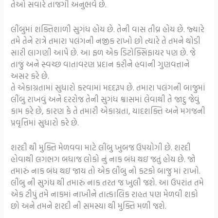
તેઓ સવારે તાજગી અનુભવે છે.
લીંબુમાં શક્તિશાળી સુગંધ હોય છે. તેની વાસ તીવ્ર હોય છે. જ્યારે
તમે તેને રાત્રે તમારા પલંગની નજીક રાખો છો ત્યારે તે તમને થોડી
સારી લાગણી આપે છે. આ ફળ એક ડિટોક્સિફાયર પણ છે. જે
તાજું અને સ્વચ્છ વાતાવરણ પ્રદાન કરીને હવાની ગુણવત્તાને
અસર કરે છે.
તે એકાગ્રતામાં સુધારો કરવામાં મદદરૂપ છે. તમારા પલંગની બાજુમાં
લીંબુ રાખવું અને દરરોજ તેની સુગંધ શ્વાસમાં લેવાથી તે જાદુ જેવું
કામ કરે છે, કારણ કે તે તમારી એકાગ્રતા, યાદશક્તિ અને મગજની
પ્રવૃત્તિમાં સુધારો કરે છે.
શરદી થી મુક્તિ મેળવવા માટે લીંબુ ખુબજ ઉપયોગી છે. શરદી
હોવાથી લગભગ બધાજ લોકો નું નાક બંધ થઇ જતું હોય છે. જો
તમારું નાક બંધ થઇ જાય તો એક લીંબુ નો કટકો બાજુ માં રાખો.
લીંબુ ની સુગંધ થી તમારું નાક તરત જ ખુલી જશે. આ ઉપરાંત તમે
એક ટીપું તમે નાકમાં નાખીને તાત્કાલિક રાહત પણ મેળવી શકો
છો અને તમને શરદી ની સમસ્યા થી મુક્તિ મળી જશે.