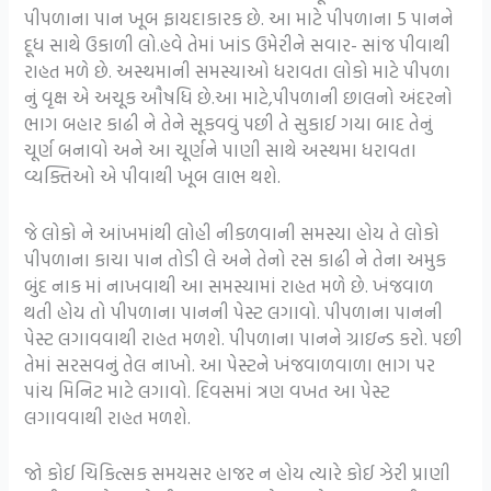
પીપળાના પાન ખૂબ ફાયદાકારક છે. આ માટે પીપળાના 5 પાનને
દૂધ સાથે ઉકાળી લો.હવે તેમાં ખાંડ ઉમેરીને સવાર- સાંજ પીવાથી
રાહત મળે છે. અસ્થમાની સમસ્યાઓ ધરાવતા લોકો માટે પીપળા
નું વૃક્ષ એ અચૂક ઔષધિ છે.આ માટે,પીપળાની છાલનો અંદરનો
ભાગ બહાર કાઢી ને તેને સૂકવવું પછી તે સુકાઈ ગયા બાદ તેનું
ચૂર્ણ બનાવો અને આ ચૂર્ણને પાણી સાથે અસ્થમા ધરાવતા
વ્યક્તિઓ એ પીવાથી ખૂબ લાભ થશે.
જે લોકો ને આંખમાંથી લોહી નીકળવાની સમસ્યા હોય તે લોકો
પીપળાના કાચા પાન તોડી લે અને તેનો રસ કાઢી ને તેના અમુક
બુંદ નાક માં નાખવાથી આ સમસ્યામાં રાહત મળે છે. ખંજવાળ
થતી હોય તો પીપળાના પાનની પેસ્ટ લગાવો. પીપળાના પાનની
પેસ્ટ લગાવવાથી રાહત મળશે. પીપળાના પાનને ગ્રાઇન્ડ કરો. પછી
તેમાં સરસવનું તેલ નાખો. આ પેસ્ટને ખંજવાળવાળા ભાગ પર
પાંચ મિનિટ માટે લગાવો. દિવસમાં ત્રણ વખત આ પેસ્ટ
લગાવવાથી રાહત મળશે.
જો કોઈ ચિકિત્સક સમયસર હાજર ન હોય ત્યારે કોઈ ઝેરી પ્રાણી