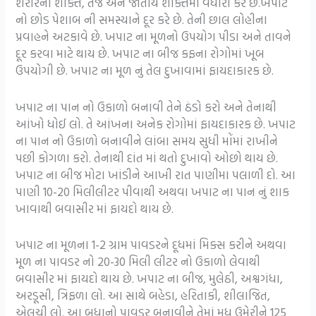
શરીરની શક્તિ, તેજ અને જાતીય શક્તિમાં વધારો કરે છે.ખપાટ
નો છોડ પેશાબ ની સમસ્યાને દૂર કરે છે. તેની છાલ લોહીના
પ્રવાહને અટકાવે છે. ખપાટ ના મૂળનો ઉપયોગ પીડા અને તાવને
દૂર કરવા માટે થાય છે. ખપાટ ના બીજ કફના રોગોમાં ખૂબ
ઉપયોગી છે. ખપાટ ના મૂળ નું તેલ દુખાવામાં ફાયદાકારક છે.
ખપાટ ના પાન નો ઉકાળો બનાવી તેને ઠંડો કરો અને તેનાથી
આંખો ધોઈ લો. તે આંખના અનેક રોગોમાં ફાયદાકારક છે. ખપાટ
ના પાન નો ઉકાળો બનાવીને લાંબા સમય સુધી મોંમાં રાખીને
પછી કોગળા કરો. તેનાથી દાંત માં થતો દુખાવો ઓછો થાય છે.
ખપાટ ના બીજ મોટા ખાંડીને આખી રાત પાણીમા પલાળી દો. આ
પાણી 10-20 મિલીલીટર પીવાથી અથવા ખપાટ ના પાન નું શાક
ખાવાથી બવાસીર માં ફાયદો થાય છે.
ખપાટ ના મૂળના 1-2 ગ્રામ પાવડરને દૂધમાં મિક્સ કરીને અથવા
મૂળ ના પાવડર નો 20-30 મિલી લીટર નો ઉકાળો લેવાથી
બવાસીર માં ફાયદો થાય છે. ખપાટ ના બીજ, મુલેઠી, અશ્વગંધા,
અરડૂસી, ત્રિફળા લો. આ સાથે બહેડા, હરિતાકી, શીલાજિત,
એલચી લો. આ બધાનો પાવડર બનાવીને તેમાં મધ ઉમેરીને 125