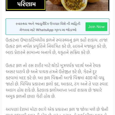
સ્વાસ્થ્ય અને આયુર્વેદિક ઉપચાર વિશે ની માહિતી
Join Now
મેળવવા માટે WhatsApp ગ્રુપ મા જોડાઓ
ઉત્કટના ઉષ્ણકટિબંધીય ફળને સ્વાસ્થ્યનું ફળ કહી શકાય. તાજા
ઉત્કટ ફળ નર્વસ પ્રવૃત્તિને નિયંત્રિત કરે છે, હૃદયને મજબૂત કરે છે,
બ્લડ પ્રેશરને સામાન્ય બનાવે છે, યકૃતને સક્રિય કરે છે.
ઉત્કટ ફળ નો રસ શરીર માટે થોડો મૂત્રવર્ધક પદાર્થ અને રેચક
અસર ધરાવે છે અને પાચક તંત્રને ઉત્તેજીત કરે છે, ઝેરને દૂર
કરવામાં મદદ કરે છે. આ ફળ વિશ્વની આજે વિશ્વમાં 400 થી વધુ
જાતો છે. વિવિધ પ્રકારના ફળો કદ, આકાર, રંગ અને તે પણ સ્વાદ
અલગ હોય શકે છે. કેટલાક ફળોઆખા ખાઈ શકાય છે જયારે
અમુક ફળની છાલ ઝેરી હોય છે.
આપણાં દેશમાં મોટા ભાગે એક પ્રકારના ફળ જ જોવા મળે છે જેની