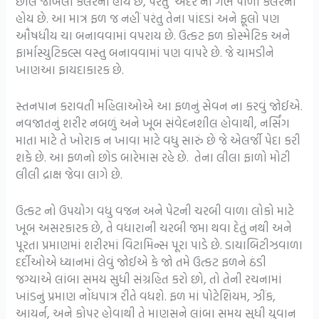
છાલ જાંબલી કલરની હોય છે, પરંતુ અંદર નો ગર્ભ પીળા કલરનો
હોય છે. આ માત્ર ફળ જ નહીં પરંતુ તેના પાંદડાં અને ફૂલો પણ
ઔષધીય ચા બનાવવામાં વપરાય છે. ઉત્કટ ફળ કોસ્મેટિક અને
ફાર્માસ્યુટિકલ્સ વસ્તુ બનાવવામાં પણ વાપરે છે. જે ચામડીને
ખાણઆ ફાયદાકારક છે.
સ્તનપાન કરાવતી મહિલાઓએ આ ફળનું સેવન ના કરવું જોઈએ.
નવજાતનું શરીર નબળું અને ખૂબ સંવેદનશીલ હોવાથી, નર્સિંગ
માતા માટે તે ખોરાક ન ખાવા માટે વધુ સારું છે જે એલર્જી પેદા કરી
શકે છે. આ ફળનો છોડ બારેમાસ રહે છે. તેના લીલા ફાળો મોટી
લીલી દ્રાક્ષ જેવા લાગે છે.
ઉત્કટ નો ઉપયોગ વધુ વજન અને પેટની ચરબી વાળા લોકો માટે
ખૂબ અસરકારક છે, તે વધારાની ચરબી જમા થવા દેતું નથી અને
પૂરતા પ્રમાણમાં શરીરમાં વિટામિન્સ પૂરા પાડે છે. ડાયાબિટીઝવાળા
દર્દીઓએ ધ્યાનમાં લેવું જોઈએ કે જો તમે ઉત્કટ ફળને ઠંડી
જગ્યાએ લાંબા સમય સુધી સંગ્રહિત કરો છો, તો તેની રચનામાં
ખાંડનું પ્રમાણ નોંધપાત્ર રીતે વધશે. ફળ માં પોટેશિયમ, ઝીંક,
આયર્ન, અને કોપર હોવાથી તે માણસને લાંબા સમય સુધી યુવાન