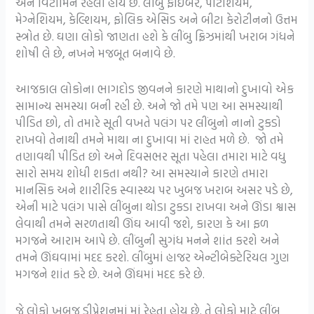
અને વિટામિન રહેલા હોય છે. લીંબુ ફાઈબર, પોટેશિયમ,
મેગ્નેશિયમ, કેલ્શિયમ, ફોલિક એસિડ અને બીટા કેરોટીનનો ઉત્તમ
સ્ત્રોત છે. ઘણા લોકો જાણતા હશે કે લીંબુ ફ્રિઝમાંથી ખરાબ ગંધને
શોષી લે છે, નખને મજબૂત બનાવે છે.
આજકાલ લોકોના ભાગદોડ જીવનને કારણે માથાનો દુખાવો એક
સામાન્ય સમસ્યા બની રહી છે. અને જો તમે પણ આ સમસ્યાથી
પીડિત છો, તો તમારે સૂતી વખતે પલંગ પર લીંબુનો નાનો ટુકડો
રાખવો તેનાથી તમને માથા ના દુખાવા માં રાહત મળે છે. જો તમે
તણાવથી પીડિત છો અને દિવસભર સૂતા પહેલા તમારા માટે વધુ
સારો સમય શોધી શકતા નથી? આ સમસ્યાને કારણે તમારા
માનસિક અને શારીરિક સ્વાસ્થ્ય પર ખુબજ ખરાબ અસર પડે છે,
એની માટે પલંગ પાસે લીંબુના થોડા ટુકડા રાખવા અને ઊંડા શ્વાસ
લેવાથી તમને સરળતાથી ઊંઘ આવી જશે, કારણ કે આ ફળ
મગજને આરામ આપે છે. લીંબુની સુગંધ મનને શાંત કરશે અને
તમને ઊંઘવામાં મદદ કરશે. લીંબુમાં હાજર એન્ટીબેક્ટેરિયલ ગુણ
મગજને શાંત કરે છે. અને ઊંઘમાં મદદ કરે છે.
જે લોકો ખુબજ ડીપ્રેશનમાં માં રેહતા હોય છે. તે લોકો માટે લીંબુ