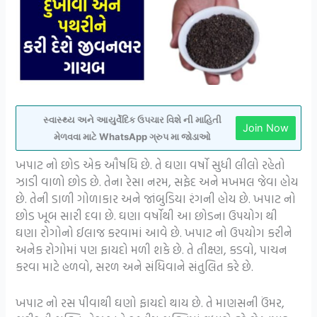
સ્વાસ્થ્ય અને આયુર્વેદિક ઉપચાર વિશે ની માહિતી
Join Now
મેળવવા માટે WhatsApp ગ્રુપ મા જોડાઓ
ખપાટ નો છોડ એક ઔષધિ છે. તે ઘણા વર્ષો સુધી લીલો રહેતો
ઝાડી વાળો છોડ છે. તેના રેસા નરમ, સફેદ અને મખમલ જેવા હોય
છે. તેની ડાળી ગોળાકાર અને જાંબુડિયા રંગની હોય છે. ખપાટ નો
છોડ ખૂબ સારી દવા છે. ઘણા વર્ષોથી આ છોડના ઉપયોગ થી
ઘણા રોગોનો ઈલાજ કરવામાં આવે છે. ખપાટ નો ઉપયોગ કરીને
અનેક રોગોમાં પણ ફાયદો મળી શકે છે. તે તીક્ષ્ણ, કડવો, પાચન
કરવા માટે હળવો, સરળ અને સંધિવાને સંતુલિત કરે છે.
ખપાટ નો રસ પીવાથી ઘણો ફાયદો થાય છે. તે માણસની ઉંમર,