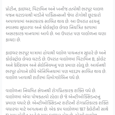
પ્રોટીન, ફાઇબર, વિટામિન અને ખનીજ તત્વોથી ભરપૂર વાલળ
વજન ઘટાડવાથી માંડીને પાર્કિંસન્સની જેવા રોગોથી છૂટકારો
અપાવવામાં અસરકારક સાબિત થાય છે. આ ઉપરાંત હૃદયનું
સ્વાસ્થ્ય સુધારવા અને કોલેસ્ટ્રોલ લેવલ નિયત્રિંત કરવામાં
અસરકારક માનવામાં આવે છે. આ ઉપરાંત પણ વાલોળના ઘણા
ફાયદા છે.
ફાઇબર ભરપૂર માત્રામાં હોવાથી વલોળ પાચનતંત્ર સુધારે છે અને
કોલેસ્ટ્રોલ લેવલ ઘટાડે છે. ઉપરાંત વાલોળમાં વિટામિન B, ફોલેટ
અને કેલ્શિયમ અને સેલેનિયમનું પણ પ્રમાણ રહેલુ છે. આર્યનથી
ભરપૂર હોવાને લીધે એનિમિનયામાં પણ મદદરૂપ સાબિત થાય છે.
વાલોળ ખાવાથી શરીરમાં હિમોગ્લોબિન વધે છે.
વાલોળના નિયમિત સેવનથી રોગપ્રિતકારક શક્તિ વધે છે.
વાલોળમાં એવા પોષકતત્વો રહેલા છે જે એન્ટીઓક્સિડન્ટનું
પ્રમાણ વધારે છે. એન્ટીઓક્સિડન્ટ શરીરની રોગપ્રતિકારક શક્તિ
વધારવા માટે અગત્યના છે. એક કપ વાલોળમાં 187 કેલેરીની સાથે