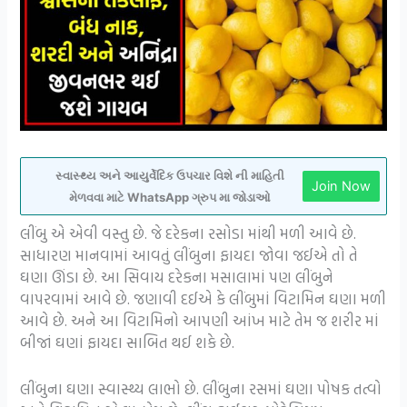
સ્વાસ્થ્ય અને આયુર્વેદિક ઉપચાર વિશે ની માહિતી
Join Now
મેળવવા માટે WhatsApp ગ્રુપ મા જોડાઓ
લીંબુ એ એવી વસ્તુ છે. જે દરેકના રસોડા માંથી મળી આવે છે.
સાધારણ માનવામાં આવતું લીંબુના ફાયદા જોવા જઈએ તો તે
ઘણા ઊંડા છે. આ સિવાય દરેકના મસાલામાં પણ લીંબુને
વાપરવામાં આવે છે. જણાવી દઈએ કે લીંબુમાં વિટામિન ઘણા મળી
આવે છે. અને આ વિટામિનો આપણી આંખ માટે તેમ જ શરીર માં
બીજાં ઘણાં ફાયદા સાબિત થઈ શકે છે.
લીંબુના ઘણા સ્વાસ્થ્ય લાભો છે. લીંબુના રસમાં ઘણા પોષક તત્વો