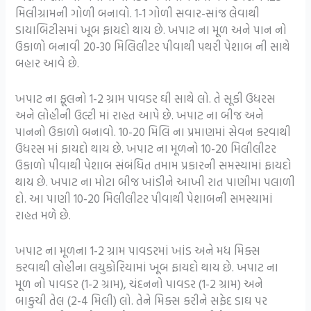
મિલીગ્રામની ગોળી બનાવો. 1-1 ગોળી સવાર-સાંજ લેવાથી
ડાયાબિટીસમાં ખૂબ ફાયદો થાય છે. ખપાટ ના મૂળ અને પાન નો
ઉકાળો બનાવી 20-30 મિલિલીટર પીવાથી પથરી પેશાબ ની સાથે
બહાર આવે છે.
ખપાટ ના ફૂલનો 1-2 ગ્રામ પાવડર ઘી સાથે લો. તે સૂકી ઉધરસ
અને લોહીની ઉલ્ટી માં રાહત આપે છે. ખપાટ ના બીજ અને
પાનનો ઉકાળો બનાવો. 10-20 મિલિ ના પ્રમાણમાં સેવન કરવાથી
ઉધરસ માં ફાયદો થાય છે. ખપાટ ના મૂળનો 10-20 મિલીલીટર
ઉકાળો પીવાથી પેશાબ સંબંધિત તમામ પ્રકારની સમસ્યામાં ફાયદો
થાય છે. ખપાટ ના મોટા બીજ ખાંડીને આખી રાત પાણીમા પલાળી
દો. આ પાણી 10-20 મિલીલીટર પીવાથી પેશાબની સમસ્યામાં
રાહત મળે છે.
ખપાટ ના મૂળના 1-2 ગ્રામ પાવડરમાં ખાંડ અને મધ મિક્સ
કરવાથી લોહીના લયુકોરિયામાં ખૂબ ફાયદો થાય છે. ખપાટ ના
મૂળ નો પાવડર (1-2 ગ્રામ), ચંદનનો પાવડર (1-2 ગ્રામ) અને
બાકુચી તેલ (2-4 મિલી) લો. તેને મિક્સ કરીને સફેદ ડાઘ પર