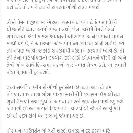
કરો છો, તો તમને દાંતની સમસ્યાઓથી રાહત મળશે.
લોકો તેમના જીવનમાં એટલા વ્યસ્ત થઈ ગયા છે કે પરંતુ તેઓ
યોગ્ય રીતે ધ્યાન આપી શકતા નથી, જેના કારણે તેમને પેટની
સમસ્યાઓ જેવી કે કબજિયાતની એસિડિટી અને પીડાનો સામનો
કરવો પડે છે, તે આજકાલ એક સામાન્ય સમસ્યા બની ગઈ છે, જો
તમને પણ આવી જ કોઈ સમસ્યાથી પરેશાન કરવામાં આવે છે, તો
તમે તેના માટે પીપલનો ઉપયોગ કરી શકો છો.પાનને પીસી લો અને
તેનો ગોળ સાથે દિવસમાં ત્રણથી ચાર વખત સેવન કરો, આ તમારી
પીડા મૂળમાંથી દૂર કરશે.
હૃદય સંબંધિત બીમારીઓથી દૂર રહેવા ઇચ્છતા હોવ તો તમે
પીપળાના 15 તાજા લીલાં પાંદડા સારી રીતે ગ્લાસમાં ઉકાળો.ત્યાં
સુધી ઉકાળો જ્યાં સુધી તે અડધા ના રહી જાય તેના પછી ઠંડુ કરી
ને ગાળી લો.આ કાઢાને દિવસ માં 3 વાર પીવો.જો તમે આવું કરો
છો તો હૃદય સંબંધિત રોગોનું જોખમ ઘટે છે.
મોસમના પરિવર્તન થી થતી શરદી ઉધરસને દૂર કરવા માટે