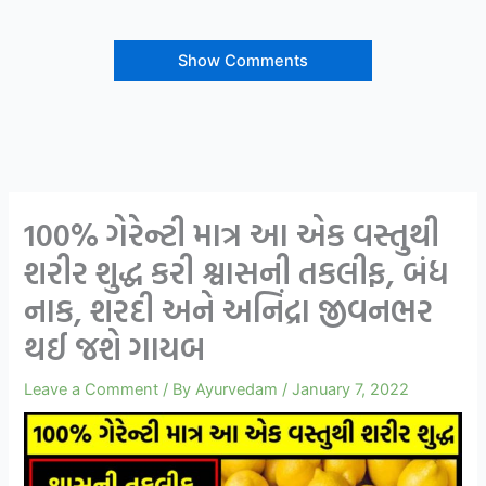
Show Comments
100% ગેરેન્ટી માત્ર આ એક વસ્તુથી
શરીર શુદ્ધ કરી શ્વાસની તકલીફ, બંધ
નાક, શરદી અને અનિંદ્રા જીવનભર
થઈ જશે ગાયબ
Leave a Comment
/ By
Ayurvedam
/
January 7, 2022