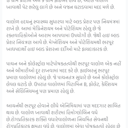
13 ગ્રામ પ્રોટીન અને 9 ગ્રામ ફાઇબર હોય છે, એટલે વાલોળ
ખાવાથી પેટ ભરેલુ લાગે છે અને વજન ઘટાડવામાં મદદ મળે છે.
વાલોળ હૃદયનું સ્વાસ્થ્ય સુધારવા માટે બ્લડ પ્રેશર પણ નિયમંત્રમાં
રાખે છે. આમાં મેગ્રિનેશયમ અને પોટેશિયમ રહેલુ છે જે
રક્તવાહિકોઓને આરામ આપવામાં ઉપયોગી છે. જેથી હાઇ બ્લડ
પ્રેશર નિયંત્રણ આવે છે. મેગ્નેશિયમ અને પોટેશિયમથી ભરપૂર
ખાદ્યપદાર્થો હાઇ બ્લડ પ્રેશરના દર્દીઓ માટે ફાયદાકારક છે.
પાચન અને કોલેસ્ટ્રોલ માટેપોષકતત્વોથી ભરપૂર વાલોળ એક નહીં
અને બીમારીઓ દૂર રાખવામાં મદદ કરે છે. ફાઈબરનું ભરપૂર
પ્રમાણ વાલોળમાં રહેલું છે. જે પાચનતંત્ર સુધારે છે અને કોલેસ્ટ્રોલ
લેવલ ઘટાડે છે. ઉપરાંત વાલોળમાં વિટામિન B, ફોલેટ, કેલ્શિયમ
અને સેલિનિયમનું પણ પ્રમાણ રહેલું છે.
આયર્નથી ભરપૂર હોવાને લીધે એનિમિયામાં પણ મદદગાર સાબિત
થાય છે. વાલોળ ખાવાથી શરીરમાં હિમોગ્લોબિન વધે
છે.રોગપ્રતિકારક શક્તિ વધારેવાલોળના નિયમિત સેવનથી
રોગપ્રતિકારક ક્ષમતા વધે છે. વાલોળમાં એવા પોષકતત્વો રહેલા છે