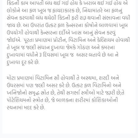
કિડની કામ આપતી બંધ થઈ ગઈ હોય કે ખરાબ થઈ ગઈ હોય એ
લોકોને આ ફળ ખૂબ જ ફાયદાકારક છે, નિયામાંતરે આ ફળનું
સેવન કરવાથી બંધ થયેલી કિડની ફરી શરૂ થવાની સંભાવના વધી
જાય છે. આ ઉપરાંત ઉત્કટ ફળ કેન્સરના કોષોને બાળવામાં ખૂબ
ઉપયોગી હોવાથી કેન્સરના દર્દીએ ખાસ આનું સેવન કરવું
જોઈએ. પૂરતા પ્રમાણમાં પ્રોટીન, વિટામિન અને કેલ્શિયમ હોવાથી
તે ખૂબ જ જલ્દી સંધાન દુખાવા જેમકે ગોઠણ અને કમરના
દુખાવામાં વધીને 3 દિવસમાં ખૂબ જ અસર બતાવે છે આ ને
દુખાવા દૂર કરે છે.
મોટા પ્રમાણમાં વિટામિન સી હોવાથી તે અસ્થમા, શરદી અને
ઉધરસમાં પણ જલ્દી અસર કરે છે. ઉત્કટ ફળ વિટામિનો અને
ખનિજોનો સમૃદ્ધ સ્રોત છે, તેથી સગર્ભા સ્ત્રીઓ માટે જરૂરી છે;તે
પોટેશિયમનો સ્ત્રોત છે, જે બાળકના શરીરમાં કોશિકાઓની
રચનામાં મદદ કરે છે.