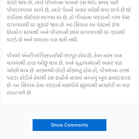
કરડી જાય છે, ત્યારે પીપળાના પાનનો રસ થોડા સમય પછી
પીવડાવવામાં આવે છે, ત્યારે ઝેરની અસર ઓછી થવા લાગે છે.જો
શરીરના કોઈપણ ભાગમાં ઘા છે, તો પીપલના પાંદડાની ગરમ પેસ્ટ
લગાવવાથી ઘા સુકાઈ જાય છે. આ સિવાય આ પેસ્ટનો રોજ
ઉપયોગ કરવાથી અને પીપળાની છાલ લગાવવાથી ઘા ઝડપથી
મટાડે છે અને બળતરા પણ થતી નથી.
પીપળો એન્ટીઓકિસડન્ટોથી ભરપુર હોય છે, તેના નરમ પાન
ચાવવાથી તાણ ઓછું થાય છે, અને વૃદ્ધાવસ્થાની અસર પણ
ઓછી થાય છે. નાકમાંથી લોહી નીકળતું હોય તો, પીપળાના તાજા
પાંદડા તોડીને તેમાંથી રસ કાઢીને નાકમાં નાખવું ખૂબ ફાયદાકારક
છે. આ સિવાય તેના પાંદડાને મસળીને સૂંઘવાથી નાકશેરી માં પણ
રાહત મળે છે.
Show Comments