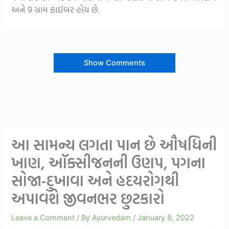
અને 9 ગ્રામ ફાઈબર હોય છે.
Show Comments
આ સામન્ય લગતા પાન છે ઔષધિની
ખાણ, ઑક્સીજનની ઉણપ, પગના
સોજા-દુખાવા અને હદયરોગથી
અપાવશે જીવનભર છુટકારો
Leave a Comment
/ By
Ayurvedam
/
January 8, 2022