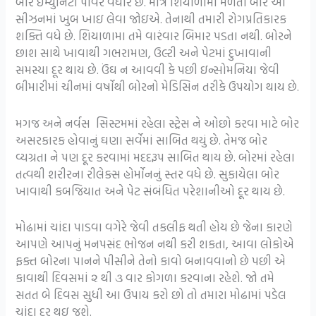
બોર ઇમ્યુનિટી પાવર વધારે છે. માત્ર શિયાળામાં મળતા બોર આ
સીઝનમાં ખુબ ખાઇ લેવા જોઇએ. તેનાથી તમારી રોગપ્રતિકારક
શક્તિ વધે છે. શિયાળામા તમે વારંવાર બિમાર પડતા નથી. બોરને
છાશ સાથે ખાવાથી ગભરામણ, ઉલ્ટી અને પેટમાં દુખાવાની
સમસ્યા દૂર થાય છે. ઉંઘ ન આવવી કે પછી ઇન્સોમનિયા જેવી
બીમારીમાં ચીનમાં વર્ષોથી બોરનો મેડિસિન તરીકે ઉપયોગ થાય છે.
મગજ અને નર્વસ સિસ્ટમમાં રહેલા સ્ટ્રેસ ને ઓછો કરવા માટે બોર
અસરકારક હોવાનું ઘણા સર્વેમાં સાબિત થયું છે. તેમજ બોર
વ્યગ્રતા ને પણ દૂર કરવામાં મદદરૂપ સાબિત થાય છે. બોરમાં રહેલા
તત્વથી શરીરના રીલેક્સ હોર્મોનનું સ્તર વધે છે. સુકાયેલા બોર
ખાવાથી કબજિયાત અને પેટ સંબંધિત પરેશાનીઓ દૂર થાય છે.
મોઢામાં ચાંદા પાડવા વગેરે જેવી તકલીફ થતી હોય છે જેના કારણે
આપણે આપનું મનપસંદ ભોજન નથી કરી શકતા, આવા લોકોએ
ફક્ત બોરના પાનને પીસીને તેનો કાવો બનાવવાનો છે પછી એ
કાવાથી દિવસમાં ૨ થી ૩ વાર કોગળા કરવાના રહેશે. જો તમે
સતત બે દિવસ સુધી આ ઉપાય કરો છો તો તમારા મોઢામાં પડેલ
ચાંદા દૂર થઇ જશે.