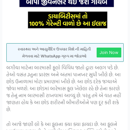
સ્વાસ્થ્ય અને આયુર્વેદિક ઉપચાર વિશે ની માહિતી
Join Now
મેળવવા માટે WhatsApp ગ્રુપ મા જોડાઓ
બગીચા માટેના બારમાસી ફૂલો વિવિધ જાતો દ્વારા અલગ પડે છે.
તેઓ વસંત રૂતુના પ્રારંભ અને અંતમાં પાનખર સુધી ખીલે છે. આ
છોડ ઉનાળામાં મોટા પ્રમાણમાં ખીલે છે. આ છોડ દરેક જગ્યાએ
જોવા મળશે. આ છોડમાં બારેમાસ ફૂલ ખેલેલા રહે છે તેના કારણે
જ તેનું નામ બારમાસી રાખવામાં આવ્યું છે. પરંતુ તમે એ વાત નહીં
જાણતા હોય કે આ છોડ શરીરની બીમારીઓને પણ દૂર કરી શકે
છે.
તો આજે જાણી લો કે આ ફૂલના કયા કયા ફાયદા છે. આ ફૂલને