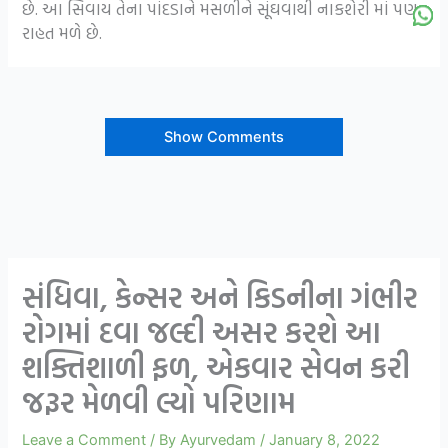
છે. આ સિવાય તેના પાંદડાને મસળીને સૂંઘવાથી નાકશેરી માં પણ
રાહત મળે છે.
Show Comments
સંધિવા, કેન્સર અને કિડનીના ગંભીર
રોગમાં દવા જલ્દી અસર કરશે આ
શક્તિશાળી ફળ, એકવાર સેવન કરી
જરૂર મેળવી લ્યો પરિણામ
Leave a Comment
/ By
Ayurvedam
/
January 8, 2022