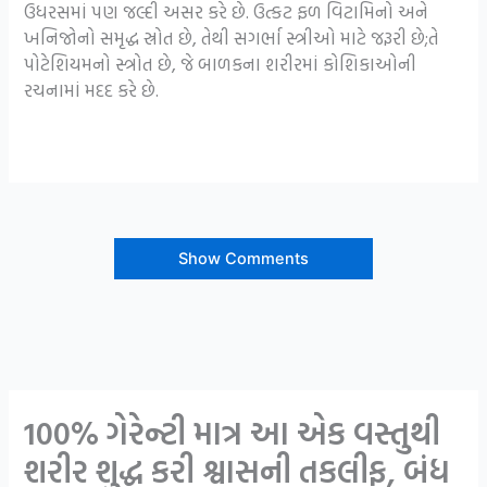
ઉધરસમાં પણ જલ્દી અસર કરે છે. ઉત્કટ ફળ વિટામિનો અને
ખનિજોનો સમૃદ્ધ સ્રોત છે, તેથી સગર્ભા સ્ત્રીઓ માટે જરૂરી છે;તે
પોટેશિયમનો સ્ત્રોત છે, જે બાળકના શરીરમાં કોશિકાઓની
રચનામાં મદદ કરે છે.
Show Comments
100% ગેરેન્ટી માત્ર આ એક વસ્તુથી
શરીર શુદ્ધ કરી શ્વાસની તકલીફ, બંધ