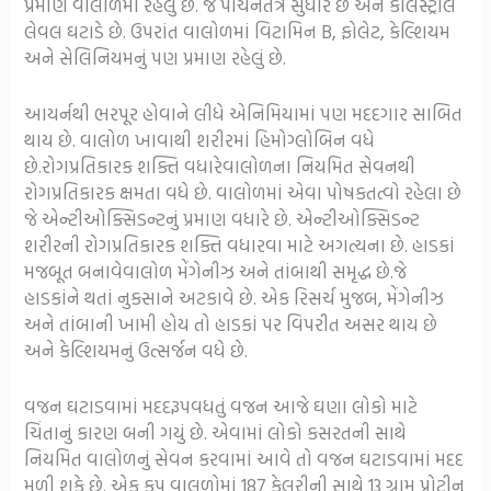
પ્રમાણ વાલોળમાં રહેલું છે. જે પાચનતંત્ર સુધારે છે અને કોલેસ્ટ્રોલ
લેવલ ઘટાડે છે. ઉપરાંત વાલોળમાં વિટામિન B, ફોલેટ, કેલ્શિયમ
અને સેલિનિયમનું પણ પ્રમાણ રહેલું છે.
આયર્નથી ભરપૂર હોવાને લીધે એનિમિયામાં પણ મદદગાર સાબિત
થાય છે. વાલોળ ખાવાથી શરીરમાં હિમોગ્લોબિન વધે
છે.રોગપ્રતિકારક શક્તિ વધારેવાલોળના નિયમિત સેવનથી
રોગપ્રતિકારક ક્ષમતા વધે છે. વાલોળમાં એવા પોષકતત્વો રહેલા છે
જે એન્ટીઓક્સિડન્ટનું પ્રમાણ વધારે છે. એન્ટીઓક્સિડન્ટ
શરીરની રોગપ્રતિકારક શક્તિ વધારવા માટે અગત્યના છે. હાડકાં
મજબૂત બનાવેવાલોળ મેંગેનીઝ અને તાંબાથી સમૃદ્ધ છે.જે
હાડકાંને થતાં નુકસાને અટકાવે છે. એક રિસર્ચ મુજબ, મેંગેનીઝ
અને તાંબાની ખામી હોય તો હાડકાં પર વિપરીત અસર થાય છે
અને કેલ્શિયમનું ઉત્સર્જન વધે છે.
વજન ઘટાડવામાં મદદરૂપવધતું વજન આજે ઘણા લોકો માટે
ચિંતાનું કારણ બની ગયું છે. એવામાં લોકો કસરતની સાથે
નિયમિત વાલોળનું સેવન કરવામાં આવે તો વજન ઘટાડવામાં મદદ
મળી શકે છે. એક કપ વાલળોમાં 187 કેલરીની સાથે 13 ગ્રામ પ્રોટીન