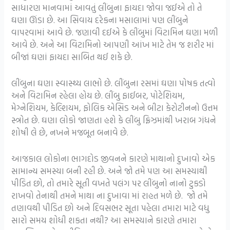
સાધારણ માનવામાં આવતું લીંબુના ફાયદા જોવા જઈએ તો તે
ઘણા ઊંડા છે. આ સિવાય દરેકના મસાલામાં પણ લીંબુને
વાપરવામાં આવે છે. જણાવી દઈએ કે લીંબુમાં વિટામિન ઘણા મળી
આવે છે. અને આ વિટામિનો આપણી આંખ માટે તેમ જ શરીર માં
બીજાં ઘણાં ફાયદા સાબિત થઈ શકે છે.
લીંબુના ઘણા સ્વાસ્થ્ય લાભો છે. લીંબુના રસમાં ઘણા પોષક તત્વો
અને વિટામિન રહેલા હોય છે. લીંબુ ફાઈબર, પોટેશિયમ,
મેગ્નેશિયમ, કેલ્શિયમ, ફોલિક એસિડ અને બીટા કેરોટીનનો ઉત્તમ
સ્ત્રોત છે. ઘણા લોકો જાણતા હશે કે લીંબુ ફ્રિઝમાંથી ખરાબ ગંધને
શોષી લે છે, નખને મજબૂત બનાવે છે.
આજકાલ લોકોના ભાગદોડ જીવનને કારણે માથાનો દુખાવો એક
સામાન્ય સમસ્યા બની રહી છે. અને જો તમે પણ આ સમસ્યાથી
પીડિત છો, તો તમારે સૂતી વખતે પલંગ પર લીંબુનો નાનો ટુકડો
રાખવો તેનાથી તમને માથા ના દુખાવા માં રાહત મળે છે. જો તમે
તણાવથી પીડિત છો અને દિવસભર સૂતા પહેલા તમારા માટે વધુ
સારો સમય શોધી શકતા નથી? આ સમસ્યાને કારણે તમારા