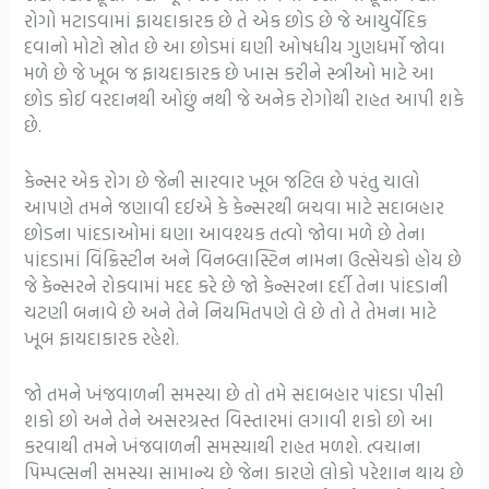
રોગો મટાડવામાં ફાયદાકારક છે તે એક છોડ છે જે આયુર્વેદિક
દવાનો મોટો સ્રોત છે આ છોડમાં ઘણી ઓષધીય ગુણધર્મો જોવા
મળે છે જે ખૂબ જ ફાયદાકારક છે ખાસ કરીને સ્ત્રીઓ માટે આ
છોડ કોઈ વરદાનથી ઓછું નથી જે અનેક રોગોથી રાહત આપી શકે
છે.
કેન્સર એક રોગ છે જેની સારવાર ખૂબ જટિલ છે પરંતુ ચાલો
આપણે તમને જણાવી દઈએ કે કેન્સરથી બચવા માટે સદાબહાર
છોડના પાંદડાઓમાં ઘણા આવશ્યક તત્વો જોવા મળે છે તેના
પાંદડામાં વિંક્રિસ્ટીન અને વિનબ્લાસ્ટિન નામના ઉત્સેચકો હોય છે
જે કેન્સરને રોકવામાં મદદ કરે છે જો કેન્સરના દર્દી તેના પાંદડાની
ચટણી બનાવે છે અને તેને નિયમિતપણે લે છે તો તે તેમના માટે
ખૂબ ફાયદાકારક રહેશે.
જો તમને ખંજવાળની ​​સમસ્યા છે તો તમે સદાબહાર પાંદડા પીસી
શકો છો અને તેને અસરગ્રસ્ત વિસ્તારમાં લગાવી શકો છો આ
કરવાથી તમને ખંજવાળની ​​સમસ્યાથી રાહત મળશે. ત્વચાના
પિમ્પલ્સની સમસ્યા સામાન્ય છે જેના કારણે લોકો પરેશાન થાય છે