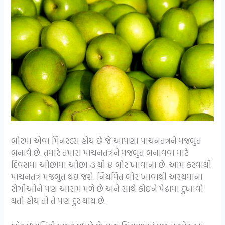
બોરમાં એવા મિનરલ્સ હોય છે જે આપણા પાચનતંત્રને મજબુત
બનાવે છે. તમારે તમારા પાચનતંત્રને મજબુત બનાવવા માટે
દિવસમાં ઓછામાં ઓછા ૩ થી ૪ બોર ખાવાના છે. આમ કરવાથી
પાચનતંત્ર મજબુત થઇ જશે. નિયમિત બોર ખાવાથી અસ્થમાના
રોગીઓને પણ આરામ મળે છે અને સાથે કોઇને પેઢામાં દુખાવો
થતો હોય તો તે પણ દુર થાય છે.