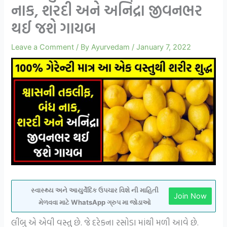
નાક, શરદી અને અનિંદ્રા જીવનભર
થઈ જશે ગાયબ
Leave a Comment
/ By
Ayurvedam
/
January 7, 2022
સ્વાસ્થ્ય અને આયુર્વેદિક ઉપચાર વિશે ની માહિતી
Join Now
મેળવવા માટે WhatsApp ગ્રુપ મા જોડાઓ
લીંબુ એ એવી વસ્તુ છે. જે દરેકના રસોડા માંથી મળી આવે છે.