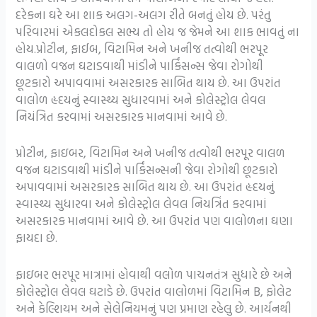
દરેકના ઘરે આ શાક અલગ-અલગ રીતે બનતું હોય છે. પરંતુ
પરિવારમાં એકલદોકલ સભ્ય તો હોય જ જેમને આ શાક ભાવતું ના
હોય.પ્રોટીન, ફાઈબ, વિટામિન અને ખનીજ તત્વોથી ભરપૂર
વાલળો વજન ઘટાડવાથી માંડીને પાર્કિંસન્સ જેવા રોગોથી
છૂટકારો અપાવવામાં અસરકારક સાબિત થાય છે. આ ઉપરાંત
વાલોળ હૃદયનું સ્વાસ્થ્ય સુધારવામાં અને કોલેસ્ટ્રોલ લેવલ
નિયંત્રિત કરવામાં અસરકારક માનવામાં આવે છે.
પ્રોટીન, ફાઇબર, વિટામિન અને ખનીજ તત્વોથી ભરપૂર વાલળ
વજન ઘટાડવાથી માંડીને પાર્કિંસન્સની જેવા રોગોથી છૂટકારો
અપાવવામાં અસરકારક સાબિત થાય છે. આ ઉપરાંત હૃદયનું
સ્વાસ્થ્ય સુધારવા અને કોલેસ્ટ્રોલ લેવલ નિયત્રિંત કરવામાં
અસરકારક માનવામાં આવે છે. આ ઉપરાંત પણ વાલોળના ઘણા
ફાયદા છે.
ફાઇબર ભરપૂર માત્રામાં હોવાથી વલોળ પાચનતંત્ર સુધારે છે અને
કોલેસ્ટ્રોલ લેવલ ઘટાડે છે. ઉપરાંત વાલોળમાં વિટામિન B, ફોલેટ
અને કેલ્શિયમ અને સેલેનિયમનું પણ પ્રમાણ રહેલુ છે. આર્યનથી