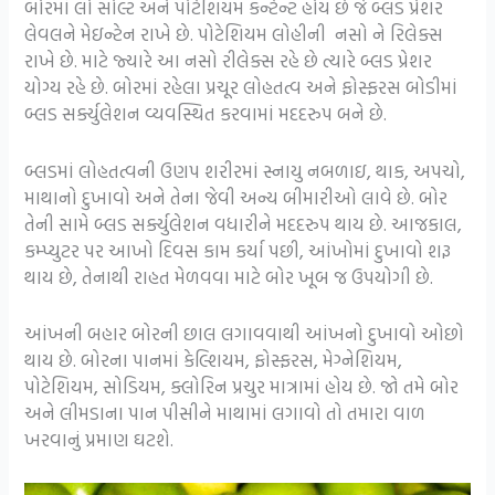
બોરમાં લો સોલ્ટ અને પોટેશિયમ કન્ટેન્ટ હોય છે જે બ્લડ પ્રેશર
લેવલને મેઇન્ટેન રાખે છે. પોટેશિયમ લોહીની નસો ને રિલેક્સ
રાખે છે. માટે જ્યારે આ નસો રીલેક્સ રહે છે ત્યારે બ્લડ પ્રેશર
યોગ્ય રહે છે. બોરમાં રહેલા પ્રચૂર લોહતત્વ અને ફોસ્ફરસ બોડીમાં
બ્લડ સર્ક્યુલેશન વ્યવસ્થિત કરવામાં મદદરુપ બને છે.
બ્લડમાં લોહતત્વની ઉણપ શરીરમાં સ્નાયુ નબળાઇ, થાક, અપચો,
માથાનો દુખાવો અને તેના જેવી અન્ય બીમારીઓ લાવે છે. બોર
તેની સામે બ્લડ સર્ક્યુલેશન વધારીને મદદરુપ થાય છે. આજકાલ,
કમ્પ્યુટર પર આખો દિવસ કામ કર્યા પછી, આંખોમાં દુખાવો શરૂ
થાય છે, તેનાથી રાહત મેળવવા માટે બોર ખૂબ જ ઉપયોગી છે.
આંખની બહાર બોરની છાલ લગાવવાથી આંખનો દુખાવો ઓછો
થાય છે. બોરના પાનમાં કેલ્શિયમ, ફોસ્ફરસ, મેગ્નેશિયમ,
પોટેશિયમ, સોડિયમ, ક્લોરિન પ્રચુર માત્રામાં હોય છે. જો તમે બોર
અને લીમડાના પાન પીસીને માથામાં લગાવો તો તમારા વાળ
ખરવાનું પ્રમાણ ઘટશે.