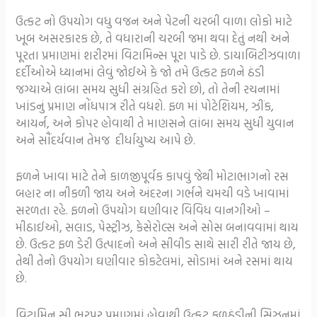
ઉત્કટ નો ઉપયોગ વધુ વજન અને પેટની ચરબી વાળા લોકો માટે
ખૂબ અસરકારક છે, તે વધારાની ચરબી જમા થવા દેતું નથી અને
પૂરતા પ્રમાણમાં શરીરમાં વિટામિન્સ પૂરા પાડે છે. ડાયાબિટીઝવાળા
દર્દીઓએ ધ્યાનમાં લેવું જોઈએ કે જો તમે ઉત્કટ ફળને ઠંડી
જગ્યાએ લાંબા સમય સુધી સંગ્રહિત કરો છો, તો તેની રચનામાં
ખાંડનું પ્રમાણ નોંધપાત્ર રીતે વધશે. ફળ માં પોટેશિયમ, ઝીંક,
આયર્ન, અને કોપર હોવાથી તે માણસને લાંબા સમય સુધી યુવાન
અને સૌંદર્યવાન તેમજ દીર્ધાયુષ્ય આપે છે.
ફળને ખાવા માટે તેને કાળજીપૂર્વક કાપવું જેથી મોટાભાગનો રસ
બહાર ના નીકળી જાય અને અંદરના ગર્ભને ચમચી વડે ખાવામાં
સરળતા રહે. ફળનો ઉપયોગ ઘણીવાર વિવિધ વાનગીઓ –
મીઠાઈઓ, સલાડ, પેસ્ટ્રીઝ, કેસેરોલ્સ અને સોસ બનાવવામાં થાય
છે. ઉત્કટ ફળ ડેરી ઉત્પાદનો અને સીવીડ સાથે સારી રીતે જાય છે,
તેથી તેનો ઉપયોગ ઘણીવાર કોકટેલમાં, સોડામાં અને રસમાં થાય
છે.
વિટામિન સી ભરપૂર પ્રમાણમાં હોવાથી ઉત્કટ ફળઠંડીની સિઝનમાં