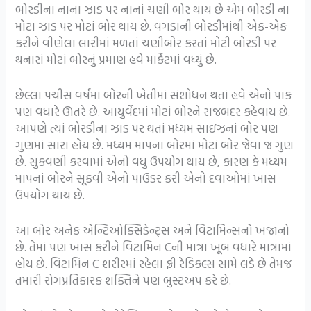
બોરડીના નાના ઝાડ પર નાનાં ચણી બોર થાય છે એમ બોરડી ના
મોટા ઝાડ પર મોટાં બોર થાય છે. વગડાની બોરડીમાંથી એક-એક
કરીને વીણેલા લારીમાં મળતાં ચણીબોર કરતાં મોટી બોરડી પર
થનારાં મોટાં બોરનું પ્રમાણ હવે માર્કેટમાં વધ્યું છે.
છેલ્લાં પચીસ વર્ષમાં બોરની ખેતીમાં સંશોધન થતાં હવે એનો પાક
પણ વધારે ઊતરે છે. આયુર્વેદમાં મોટાં બોરને રાજબદર કહેવાય છે.
આપણે ત્યાં બોરડીના ઝાડ પર થતાં મધ્યમ સાઇઝનાં બોર પણ
ગુણમાં સારાં હોય છે. મધ્યમ માપનાં બોરમાં મોટાં બોર જેવા જ ગુણ
છે. સુકવણી કરવામાં એનો વધુ ઉપયોગ થાય છે, કારણ કે મધ્યમ
માપનાં બોરને સૂકવી એનો પાઉડર કરી એનો દવાઓમાં ખાસ
ઉપયોગ થાય છે.
આ બોર અનેક એન્ટિઓક્સિડેન્ટ્સ અને વિટામિન્સનો ખજાનો
છે. તેમાં પણ ખાસ કરીને વિટામિન Cની માત્રા ખૂબ વધારે માત્રામાં
હોય છે. વિટામિન C શરીરમાં રહેલા ફ્રી રેડિકલ્સ સામે લડે છે તેમજ
તમારી રોગપ્રતિકારક શક્તિને પણ બુસ્ટઅપ કરે છે.