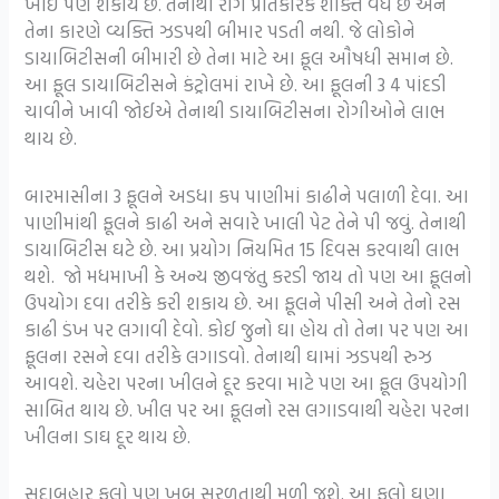
ખાઈ પણ શકાય છે. તેનાથી રોગ પ્રતિકારક શક્તિ વધે છે અને
તેના કારણે વ્યક્તિ ઝડપથી બીમાર પડતી નથી. જે લોકોને
ડાયાબિટીસની બીમારી છે તેના માટે આ ફૂલ ઔષધી સમાન છે.
આ ફૂલ ડાયાબિટીસને કંટ્રોલમાં રાખે છે. આ ફૂલની 3 4 પાંદડી
ચાવીને ખાવી જોઈએ તેનાથી ડાયાબિટીસના રોગીઓને લાભ
થાય છે.
બારમાસીના 3 ફૂલને અડધા કપ પાણીમાં કાઢીને પલાળી દેવા. આ
પાણીમાંથી ફૂલને કાઢી અને સવારે ખાલી પેટ તેને પી જવું. તેનાથી
ડાયાબિટીસ ઘટે છે. આ પ્રયોગ નિયમિત 15 દિવસ કરવાથી લાભ
થશે. જો મધમાખી કે અન્ય જીવજંતુ કરડી જાય તો પણ આ ફૂલનો
ઉપયોગ દવા તરીકે કરી શકાય છે. આ ફૂલને પીસી અને તેનો રસ
કાઢી ડંખ પર લગાવી દેવો. કોઈ જુનો ઘા હોય તો તેના પર પણ આ
ફૂલના રસને દવા તરીકે લગાડવો. તેનાથી ઘામાં ઝડપથી રુઝ
આવશે. ચહેરા પરના ખીલને દૂર કરવા માટે પણ આ ફૂલ ઉપયોગી
સાબિત થાય છે. ખીલ પર આ ફૂલનો રસ લગાડવાથી ચહેરા પરના
ખીલના ડાઘ દૂર થાય છે.
સદાબહાર ફૂલો પણ ખૂબ સરળતાથી મળી જશે. આ ફૂલો ઘણા