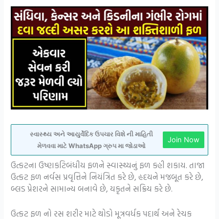
સ્વાસ્થ્ય અને આયુર્વેદિક ઉપચાર વિશે ની માહિતી
Join Now
મેળવવા માટે WhatsApp ગ્રુપ મા જોડાઓ
ઉત્કટના ઉષ્ણકટિબંધીય ફળને સ્વાસ્થ્યનું ફળ કહી શકાય. તાજા
ઉત્કટ ફળ નર્વસ પ્રવૃત્તિને નિયંત્રિત કરે છે, હૃદયને મજબૂત કરે છે,
બ્લડ પ્રેશરને સામાન્ય બનાવે છે, યકૃતને સક્રિય કરે છે.
ઉત્કટ ફળ નો રસ શરીર માટે થોડો મૂત્રવર્ધક પદાર્થ અને રેચક