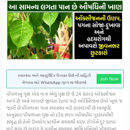
સ્વાસ્થ્ય અને આયુર્વેદિક ઉપચાર વિશે ની માહિતી
Join Now
મેળવવા માટે WhatsApp ગ્રુપ મા જોડાઓ
પીપળાનું વૃક્ષ એક માત્ર એવું વૃક્ષ છે જે 24 કલાક ઓક્સીજન
આપે છે અને આપણે જીવતા રેહવા માટે ઓક્સિજન લેવો ખૂબ જ
જરૂરી છે.પીપળાના પાન સ્વાસ્થ્ય માટે લાભદાયી છે.આયુર્વેદ
અનુસાર પીપળાના વૃક્ષ નો દરેક ભાગ ઔષધીય ગુણધર્મોથી
સમૃદ્ધ છે.તેનો ઉપયોગ પ્રાચીન સમયથી ઘણા રોગોને દૂર કરવા
માટે થાય છે.કારણ કે પ્રાચીન સમયમાં ઋષિ મુનિઓ પીપળાના