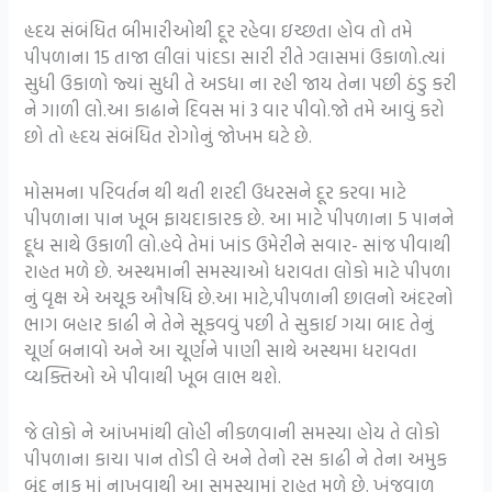
હૃદય સંબંધિત બીમારીઓથી દૂર રહેવા ઇચ્છતા હોવ તો તમે
પીપળાના 15 તાજા લીલાં પાંદડા સારી રીતે ગ્લાસમાં ઉકાળો.ત્યાં
સુધી ઉકાળો જ્યાં સુધી તે અડધા ના રહી જાય તેના પછી ઠંડુ કરી
ને ગાળી લો.આ કાઢાને દિવસ માં 3 વાર પીવો.જો તમે આવું કરો
છો તો હૃદય સંબંધિત રોગોનું જોખમ ઘટે છે.
મોસમના પરિવર્તન થી થતી શરદી ઉધરસને દૂર કરવા માટે
પીપળાના પાન ખૂબ ફાયદાકારક છે. આ માટે પીપળાના 5 પાનને
દૂધ સાથે ઉકાળી લો.હવે તેમાં ખાંડ ઉમેરીને સવાર- સાંજ પીવાથી
રાહત મળે છે. અસ્થમાની સમસ્યાઓ ધરાવતા લોકો માટે પીપળા
નું વૃક્ષ એ અચૂક ઔષધિ છે.આ માટે,પીપળાની છાલનો અંદરનો
ભાગ બહાર કાઢી ને તેને સૂકવવું પછી તે સુકાઈ ગયા બાદ તેનું
ચૂર્ણ બનાવો અને આ ચૂર્ણને પાણી સાથે અસ્થમા ધરાવતા
વ્યક્તિઓ એ પીવાથી ખૂબ લાભ થશે.
જે લોકો ને આંખમાંથી લોહી નીકળવાની સમસ્યા હોય તે લોકો
પીપળાના કાચા પાન તોડી લે અને તેનો રસ કાઢી ને તેના અમુક
બુંદ નાક માં નાખવાથી આ સમસ્યામાં રાહત મળે છે. ખંજવાળ