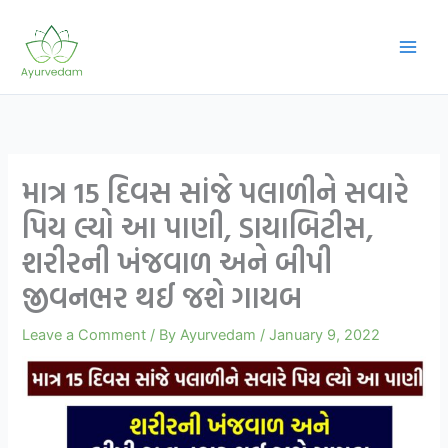
Skip
to
content
માત્ર 15 દિવસ સાંજે પલાળીને સવારે
પિય લ્યો આ પાણી, ડાયાબિટીસ,
શરીરની ખંજવાળ અને બીપી
જીવનભર થઈ જશે ગાયબ
Leave a Comment
/ By
Ayurvedam
/
January 9, 2022