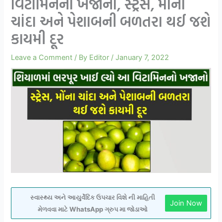
વિટામિનનો ખજાનો, સ્ટ્રેસ, મોંના
ચાંદા અને પેશાબની બળતરા થઈ જશે
કાયમી દૂર
Leave a Comment
/ By
Editor
/
January 7, 2022
સ્વાસ્થ્ય અને આયુર્વેદિક ઉપચાર વિશે ની માહિતી
Join Now
મેળવવા માટે WhatsApp ગ્રુપ મા જોડાઓ