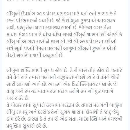
લીંબુનો ઉપયોગ બ્લડ પ્રેશર ઘટાડવા માટે થતો હતો કારણ કે તે
રક્ત પરિભ્રમણને વધારે છે. જો કે લીંબુના ટુકડા એ આવશ્યક
નથી, પરંતુ તેના ઘણા સ્વાસ્થ્ય લાભો છે. કેમિકલ વગર તેના
ફાયદા મેળવવા માટે થોડા થોડા સમયે લીંબુને શ્વાસમાં લો એટલે કે
લીંબુ મોં આગળ રાખીને શ્વાસ લો .જો લો બ્લડ પ્રેશરના દર્દીઓ
રાત્રે સૂતી વખતે તેમના પલંગની બાજુમાં લીંબુનો ટુકડો રાખે તો
તેઓ સવારે તાજગી અનુભવે છે.
લીંબુમાં શક્તિશાળી સુગંધ હોય છે. તેની વાસ તીવ્ર હોય છે. જ્યારે
તમે તેને રાત્રે તમારા પલંગની નજીક રાખો છો ત્યારે તે તમને થોડી
સારી લાગણી આપે છે. આ ફળ એક ડિટોક્સિફાયર પણ છે. જે
તાજું અને સ્વચ્છ વાતાવરણ પ્રદાન કરીને હવાની ગુણવત્તાને
અસર કરે છે.
તે એકાગ્રતામાં સુધારો કરવામાં મદદરૂપ છે. તમારા પલંગની બાજુમાં
લીંબુ રાખવું અને દરરોજ તેની સુગંધ શ્વાસમાં લેવાથી તે જાદુ જેવું
કામ કરે છે, કારણ કે તે તમારી એકાગ્રતા, યાદશક્તિ અને મગજની
પ્રવૃત્તિમાં સુધારો કરે છે.