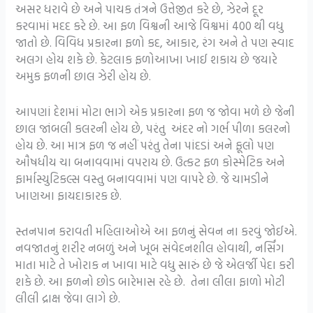
અસર ધરાવે છે અને પાચક તંત્રને ઉત્તેજીત કરે છે, ઝેરને દૂર
કરવામાં મદદ કરે છે. આ ફળ વિશ્વની આજે વિશ્વમાં 400 થી વધુ
જાતો છે. વિવિધ પ્રકારના ફળો કદ, આકાર, રંગ અને તે પણ સ્વાદ
અલગ હોય શકે છે. કેટલાક ફળોઆખા ખાઈ શકાય છે જયારે
અમુક ફળની છાલ ઝેરી હોય છે.
આપણાં દેશમાં મોટા ભાગે એક પ્રકારના ફળ જ જોવા મળે છે જેની
છાલ જાંબલી કલરની હોય છે, પરંતુ અંદર નો ગર્ભ પીળા કલરનો
હોય છે. આ માત્ર ફળ જ નહીં પરંતુ તેના પાંદડાં અને ફૂલો પણ
ઔષધીય ચા બનાવવામાં વપરાય છે. ઉત્કટ ફળ કોસ્મેટિક અને
ફાર્માસ્યુટિકલ્સ વસ્તુ બનાવવામાં પણ વાપરે છે. જે ચામડીને
ખાણઆ ફાયદાકારક છે.
સ્તનપાન કરાવતી મહિલાઓએ આ ફળનું સેવન ના કરવું જોઈએ.
નવજાતનું શરીર નબળું અને ખૂબ સંવેદનશીલ હોવાથી, નર્સિંગ
માતા માટે તે ખોરાક ન ખાવા માટે વધુ સારું છે જે એલર્જી પેદા કરી
શકે છે. આ ફળનો છોડ બારેમાસ રહે છે. તેના લીલા ફાળો મોટી
લીલી દ્રાક્ષ જેવા લાગે છે.