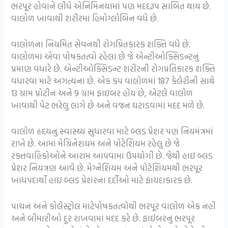
ભરપૂર હોવાને લીધે એનિમિનયામાં પણ મદદરૂપ સાબિત થાય છે.
વાલોળ ખાવાથી શરીરમાં હિમોગ્લોબિન વધે છે.
વાલોળના નિયમિત સેવનથી રોગપ્રિતકારક શક્તિ વધે છે.
વાલોળમાં એવા પોષકતત્વો રહેલા છે જે એન્ટીઓક્સિડન્ટનું
પ્રમાણ વધારે છે. એન્ટીઓક્સિડન્ટ શરીરની રોગપ્રતિકારક શક્તિ
વધારવા માટે અગત્યના છે. એક કપ વાલોળમાં 187 કેલેરીની સાથે
13 ગ્રામ પ્રોટીન અને 9 ગ્રામ ફાઇબર હોય છે, એટલે વાલોળ
ખાવાથી પેટ ભરેલુ લાગે છે અને વજન ઘટાડવામાં મદદ મળે છે.
વાલોળ હૃદયનું સ્વાસ્થ્ય સુધારવા માટે બ્લડ પ્રેશર પણ નિયમંત્રમાં
રાખે છે. આમાં મેગ્રિનેશયમ અને પોટેશિયમ રહેલુ છે જે
રક્તવાહિકોઓને આરામ આપવામાં ઉપયોગી છે. જેથી હાઇ બ્લડ
પ્રેશર નિયંત્રણ આવે છે. મેગ્નેશિયમ અને પોટેશિયમથી ભરપૂર
ખાદ્યપદાર્થો હાઇ બ્લડ પ્રેશરના દર્દીઓ માટે ફાયદાકારક છે.
પાચન અને કોલેસ્ટ્રોલ માટેપોષકતત્વોથી ભરપૂર વાલોળ એક નહીં
અને બીમારીઓ દૂર રાખવામાં મદદ કરે છે. ફાઈબરનું ભરપૂર