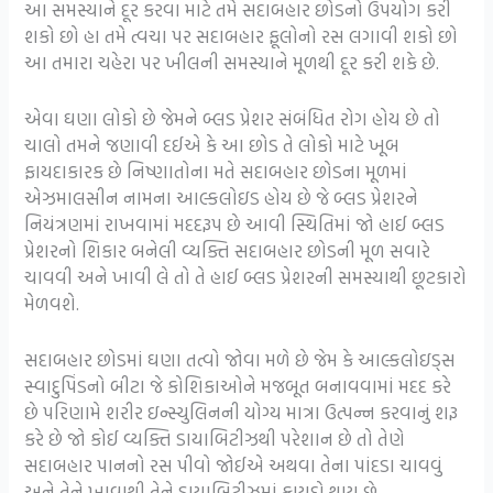
આ સમસ્યાને દૂર કરવા માટે તમે સદાબહાર છોડનો ઉપયોગ કરી
શકો છો હા તમે ત્વચા પર સદાબહાર ફૂલોનો રસ લગાવી શકો છો
આ તમારા ચહેરા પર ખીલની સમસ્યાને મૂળથી દૂર કરી શકે છે.
એવા ઘણા લોકો છે જેમને બ્લડ પ્રેશર સંબંધિત રોગ હોય છે તો
ચાલો તમને જણાવી દઈએ કે આ છોડ તે લોકો માટે ખૂબ
ફાયદાકારક છે નિષ્ણાતોના મતે સદાબહાર છોડના મૂળમાં
એઝમાલસીન નામના આલ્કલોઇડ હોય છે જે બ્લડ પ્રેશરને
નિયંત્રણમાં રાખવામાં મદદરૂપ છે આવી સ્થિતિમાં જો હાઈ બ્લડ
પ્રેશરનો શિકાર બનેલી વ્યક્તિ સદાબહાર છોડની મૂળ સવારે
ચાવવી અને ખાવી લે તો તે હાઈ બ્લડ પ્રેશરની સમસ્યાથી છૂટકારો
મેળવશે.
સદાબહાર છોડમાં ઘણા તત્વો જોવા મળે છે જેમ કે આલ્કલોઇડ્સ
સ્વાદુપિંડનો બીટા જે કોશિકાઓને મજબૂત બનાવવામાં મદદ કરે
છે પરિણામે શરીર ઇન્સ્યુલિનની યોગ્ય માત્રા ઉત્પન્ન કરવાનું શરૂ
કરે છે જો કોઈ વ્યક્તિ ડાયાબિટીઝથી પરેશાન છે તો તેણે
સદાબહાર પાનનો રસ પીવો જોઈએ અથવા તેના પાંદડા ચાવવું
અને તેને ખાવાથી તેને ડાયાબિટીઝમાં ફાયદો થાય છે.