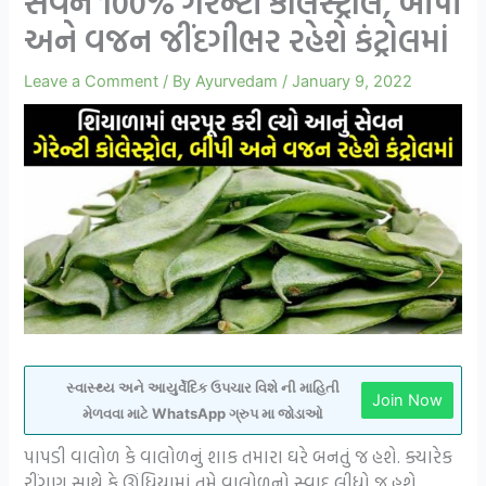
સેવન 100% ગેરેન્ટી કોલેસ્ટ્રોલ, બીપી
અને વજન જીંદગીભર રહેશે કંટ્રોલમાં
Leave a Comment
/ By
Ayurvedam
/
January 9, 2022
સ્વાસ્થ્ય અને આયુર્વેદિક ઉપચાર વિશે ની માહિતી
Join Now
મેળવવા માટે WhatsApp ગ્રુપ મા જોડાઓ
પાપડી વાલોળ કે વાલોળનું શાક તમારા ઘરે બનતું જ હશે. ક્યારેક
રીંગણ સાથે કે ઊંધિયામાં તમે વાલોળનો સ્વાદ લીધો જ હશે.