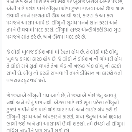
માનસિક અને શારીરિક સ્વાસ્થ્ય પર ખુબજ ખરાબ અસર પડે છે,
એની માટે પલંગ પાસે લીંબુના થોડા ટુકડા રાખવા અને ઊંડા શ્વાસ
લેવાથી તમને સરળતાથી ઊંઘ આવી જશે, કારણ કે આ ફળ
મગજને આરામ આપે છે. લીંબુની સુગંધ મનને શાંત કરશે અને
તમને ઊંઘવામાં મદદ કરશે. લીંબુમાં હાજર એન્ટીબેક્ટેરિયલ ગુણ
મગજને શાંત કરે છે. અને ઊંઘમાં મદદ કરે છે.
જે લોકો ખુબજ ડીપ્રેશનમાં માં રેહતા હોય છે. તે લોકો માટે લીંબુ
ખુબજ ફાયદા કારક હોય છે. જે લોકો ને ડીપ્રેશન ની બીમારી હોય
તે લોકો રાત્રે સુતી વખતે તેના બેડ ની નજીક એક લીંબુ નો કટકો
રાખી દો. લીંબુ નો કટકો રાખવાથી તમને ડીપ્રેશન ના કારણે થતી
ઘબરાહટ દુર થઇ જશે.
જે જગ્યાએ લીંબુની ગંધ આવે છે, તે જગ્યાએ કોઈ જંતુ આવતું
નથી અને રહેતું પણ નથી. એટલા માટે રાત્રે સૂતા પહેલા લીંબુનો
ટુકડો કાપીને બેડ પાસે થોડીવાર રાખો અને લાઈટ બંધ કરી દો.
લીંબુની સુગંધ અને અંધકારને કારણે, બધા જંતુઓ અને જીવાત
ભાગી જશે અને તમે આરામથી ઊંઘી શકશો. તમે ઈચ્છો તો લીંબુમાં
લવિંગ નાખીને પણ રાખી શકો છો.