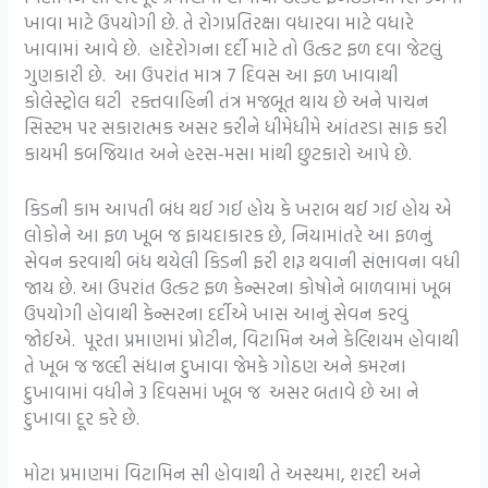
ખાવા માટે ઉપયોગી છે. તે રોગપ્રતિરક્ષા વધારવા માટે વધારે
ખાવામાં આવે છે. હાદેરોગના દર્દી માટે તો ઉત્કટ ફળ દવા જેટલું
ગુણકારી છે. આ ઉપરાંત માત્ર 7 દિવસ આ ફળ ખાવાથી
કોલેસ્ટ્રોલ ઘટી રક્તવાહિની તંત્ર મજબૂત થાય છે અને પાચન
સિસ્ટમ પર સકારાત્મક અસર કરીને ધીમેધીમે આંતરડા સાફ કરી
કાયમી કબજિયાત અને હરસ-મસા માંથી છુટકારો આપે છે.
કિડની કામ આપતી બંધ થઈ ગઈ હોય કે ખરાબ થઈ ગઈ હોય એ
લોકોને આ ફળ ખૂબ જ ફાયદાકારક છે, નિયામાંતરે આ ફળનું
સેવન કરવાથી બંધ થયેલી કિડની ફરી શરૂ થવાની સંભાવના વધી
જાય છે. આ ઉપરાંત ઉત્કટ ફળ કેન્સરના કોષોને બાળવામાં ખૂબ
ઉપયોગી હોવાથી કેન્સરના દર્દીએ ખાસ આનું સેવન કરવું
જોઈએ. પૂરતા પ્રમાણમાં પ્રોટીન, વિટામિન અને કેલ્શિયમ હોવાથી
તે ખૂબ જ જલ્દી સંધાન દુખાવા જેમકે ગોઠણ અને કમરના
દુખાવામાં વધીને 3 દિવસમાં ખૂબ જ અસર બતાવે છે આ ને
દુખાવા દૂર કરે છે.
મોટા પ્રમાણમાં વિટામિન સી હોવાથી તે અસ્થમા, શરદી અને