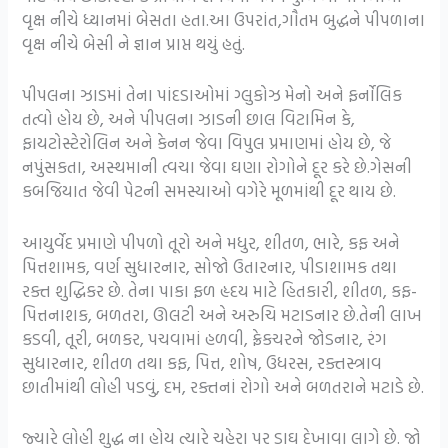
વૃક્ષ નીચે ધ્યાનમાં બેસતા હતા.આ ઉપરાંત,ગૌતમ બુદ્ધને પીપળાના
વૃક્ષ નીચે બેસી ને જ્ઞાન પ્રાપ્ત થયું હતું.
પીપલના ઝાડમાં તેના પાંદડાઓમાં ગ્લુકોઝ મેનો અને ફર્નોલિક
તત્વો હોય છે, અને પીપલના ઝાડની છાલ વિટામિન કે,
ફાયટોસ્ટેરોલિન અને કેનન જેવા વિપુલ પ્રમાણમાં હોય છે, જે
નપુંસકતા, અસ્થમાની ત્વચા જેવા ઘણા રોગોને દૂર કરે છે.ગેસની
કબજિયાત જેવી પેટની સમસ્યાઓ વગેરે મૂળમાંથી દૂર થાય છે.
આયુર્વેદ પ્રમાણે પીપળો તૂરો અને મધુર, શીતળ, ભારે, કફ અને
પિત્તશામક, વર્ણ સુધારનાર, સોજો ઉતારનાર, પીડાશામક તથા
રક્ત શુદ્ધિકર છે. તેના પાકા ફળ હૃદય માટે હિતકારી, શીતળ, કફ-
પિત્તનાશક, બળતરા, ઊલટી અને અરુચિ મટાડનાર છે.તેની લાખ
કડવી, તૂરી, બળકર, પચવામાં હળવી, ફ્રેકચરને જોડનાર, રંગ
સુધારનાર, શીતળ તથા કફ, પિત્ત, શોષ, ઉધરસ, રક્તસ્ત્રાવ
છાતીમાંથી લોહી પડવું, દમ, રક્તનાં રોગો અને બળતરાને મટાડે છે.
જ્યારે લોહી શુદ્ધ ના હોય ત્યારે ચહેરા પર ડાઘ દેખાવા લાગે છે. જો