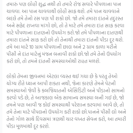
તમારું પણ લોહી શુદ્ધ નથી તો તમારે રોજ સવારે પીપળાના પાન
ચાવવા. આ પાન ચાવવાથી લોહી સાફ થશે. તમે પાન ચાવવાને
બદલે તમે તેનો રસ પણ પી શકો છો. જો તમે તમારા દાંતને તંદુરસ્ત
અને સફેદ રાખવા માંગો છો, તો તે માટે તમે તમારા દાંત સાફ કરવા
માટે પીપળાના દાતણનો ઉપયોગ કરો.જો તમે પીપળાના દાતણથી
તમારા દાંતને સાફ કરો છો તો તેનાથી તમારા દાંતની પીડા દૂર થશે.
તમે આ માટે 10 ગ્રામ પીપળાની છાલ અને 2 ગ્રામ કાળા મરીને
પીસી ને દાંત માટેનું મંજન બનાવી શકો છો.જો તમે તેનો ઉપયોગ
કરો છો, તો તમને દાંતની સમસ્યાઓથી રાહત મળશે.
લોકો તેમના જીવનમાં એટલા વ્યસ્ત થઈ ગયા છે કે પરંતુ તેઓ
યોગ્ય રીતે ધ્યાન આપી શકતા નથી, જેના કારણે તેમને પેટની
સમસ્યાઓ જેવી કે કબજિયાતની એસિડિટી અને પીડાનો સામનો
કરવો પડે છે, તે આજકાલ એક સામાન્ય સમસ્યા બની ગઈ છે, જો
તમને પણ આવી જ કોઈ સમસ્યાથી પરેશાન કરવામાં આવે છે, તો
તમે તેના માટે પીપલનો ઉપયોગ કરી શકો છો.પાનને પીસી લો અને
તેનો ગોળ સાથે દિવસમાં ત્રણથી ચાર વખત સેવન કરો, આ તમારી
પીડા મૂળમાંથી દૂર કરશે.