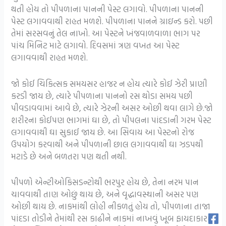
થતી હોય તો પીપળાના પાનની પેસ્ટ લગાવો. પીપળાના પાનની
પેસ્ટ લગાવવાથી રાહત મળશે. પીપળાના પાનને ગ્રાઇન્ડ કરો. પછી
તેમાં સરસવનું તેલ નાખો. આ પેસ્ટને ખંજવાળવાળા ભાગ પર
પાંચ મિનિટ માટે લગાવો. દિવસમાં ત્રણ વખત આ પેસ્ટ
લગાવવાથી રાહત મળશે.
જો કોઈ ચિકિત્સક સમયસર હાજર ન હોય ત્યારે કોઈ ઝેરી પ્રાણી
કરડી જાય છે, ત્યારે પીપળાના પાનનો રસ થોડા સમય પછી
પીવડાવવામાં આવે છે, ત્યારે ઝેરની અસર ઓછી થવા લાગે છે.જો
શરીરના કોઈપણ ભાગમાં ઘા છે, તો પીપલના પાંદડાની ગરમ પેસ્ટ
લગાવવાથી ઘા સુકાઈ જાય છે. આ સિવાય આ પેસ્ટનો રોજ
ઉપયોગ કરવાથી અને પીપળાની છાલ લગાવવાથી ઘા ઝડપથી
મટાડે છે અને બળતરા પણ થતી નથી.
પીપળો એન્ટીઓકિસડન્ટોથી ભરપુર હોય છે, તેના નરમ પાન
ચાવવાથી તાણ ઓછું થાય છે, અને વૃદ્ધાવસ્થાની અસર પણ
ઓછી થાય છે. નાકમાંથી લોહી નીકળતું હોય તો, પીપળાના તાજા
પાંદડા તોડીને તેમાંથી રસ કાઢીને નાકમાં નાખવું ખૂબ ફાયદાકારક