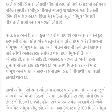
અને લાંબી બિમારી હોયથી પીડાતો હોય તો તેણે ઓછામાં ઓછા 3
મહિના સુધી તો ગૌમૂત્ર પીવાનું રાખવું જ જોઇએ. જ્યારે નાની
બિમારી માટે 2 અઠવાડિયા કે 1 મહિના સુધી ગૌમૂત્ર પીવાથી
પીડીતાને ઘણો આરામ મળતો હોય છે.
વાત, કફ અને પિત્તના કુલ 147 રોગો છે. જો આ બધા રોગોને દૂર
કરવાની ક્ષમતા કોઇ એક વસ્તુમાં હોય તો તે છે માત્ર દેશીગાયના
ગૌમૂત્રમાં. ગૌમૂત્ર વાત, કફ અને પિત્તને સરખી સ્થિતિમાં લાવવા
માટે સૌથી અસરકારક સાબિત થાય છે. ગૌમૂત્રનો ઉપયોગ
એસિડીટી, તીવ્ર એસિડિટી, અલ્સર, કબજીયાત અને પેટના
દૂખાવામાં ફાયદાકારક થાય છે આ સાથે પિત્તના દર્દીઓ માટે
ગૌમૂત્ર અને પાણીને સરખા પ્રમાણમાં લઇને પીવાથી પણ ઘણો
ફાયદો થાય છે.
હાથીપગોમાં સો ગ્રામ ગૌમૂત્રમાં હળદર પાંચ ગ્રામ, મધ અથવા જૂનો
ગોળ મેળવી પીવો. કિડની રોગમાં ડાયાલિસિસ એક મોંઘો ઉપાય
છે. જેની કિડની કમજોર હોય, રાત્રે વારંવાર પેશાબ લાગે તો એને
નિયમિત ગૌમૂત્ર પીવું જોઈએ. ગળાના કેન્સર માટે 100 મિલી ગૌમૂત્ર