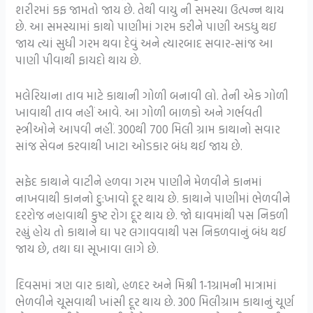
શરીરમાં કફ જામતો જાય છે. તેથી વાયુ ની સમસ્યા ઉત્પન્ન થાય
છે. આ સમસ્યામાં કાથો પાણીમાં ગરમ કરીને પાણી અડધુ થઇ
જાય ત્યાં સુધી ગરમ થવા દેવું અને ત્યારબાદ સવાર-સાંજ આ
પાણી પીવાથી ફાયદો થાય છે.
મલેરિયાના તાવ માટે કાથાની ગોળી બનાવી લો. તેની એક ગોળી
ખાવાથી તાવ નહીં આવે. આ ગોળી બાળકો અને ગર્ભવતી
સ્ત્રીઓને આપવી નહીં. 300થી 700 મિલી ગ્રામ કાથાનો સવાર
સાંજ સેવન કરવાથી ખાટા ઓડકાર બંધ થઈ જાય છે.
સફેદ કાથાને વાટીને હળવા ગરમ પાણીને મેળવીને કાનમાં
નાખવાથી કાનનો દુ:ખાવો દૂર થાય છે. કાથાને પાણીમાં ભેળવીને
દરરોજ નહાવાથી કુષ્ટ રોગ દૂર થાય છે. જો ઘાવમાંથી પસ નિકળી
રહ્યું હોય તો કાથાને ઘા પર લગાવવાથી પસ નિકળવાનું બંધ થઈ
જાય છે, તથા ઘા સૂખાવા લાગે છે.
દિવસમાં ત્રણ વાર કાથો, હળદર અને મિશ્રી 1-1ગ્રામની માત્રામાં
ભેળવીને ચૂસવાથી ખાંસી દૂર થાય છે. 300 મિલીગ્રામ કાથાનું ચૂર્ણ