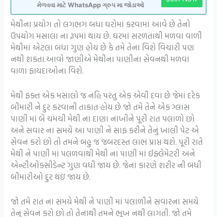
મેળવવા માટે WhatsApp ગ્રુપ મા જોડાઓ
મેથીના પ્રયોગ તો લગભગ બધા ઘરોમાં કરવામાં આવે છે તેનો
ઉપયોગ મસાલા ના રૂપમાં થાય છે. ઘરમાં સરળતાથી મળવા વાળી
મેથીમાં એટલા બધા ગુણ હોય છે કે તમે તેના વિશે વિચારી પણ
નથી શકતા.આવો જાણીએ મેથીના પાણીના સેવનથી મળવા
વાળા ફાયદાઓના વિશે.
મેથી ફક્ત એક મસાલો જ નહિ પરંતુ એક એવી દવા છે જેમાં દરેક
બીમારી ને દુર કરવાની તાકાત હોય છે જો તમે તેને એક ગ્લાસ
પાણી માં બે ચમચી મેથી ના દાણા નાંખીને પૂરી રાત પલાળો છો
અને સવાર ના સમયે આ પાણી ને સાફ કરીને તેનું ખાલી પેટ એ
સેવન કરો છો તો તમને બહુ જ જબરદસ્ત લાભ પ્રાપ્ત થશે. પૂરી રાતે
મેથી ને પાણી માં પલળવાથી મેથી ના પાણી માં ઈંફ્લેમેટરી અને
એન્ટીઓક્સીડેન્ટ ગુણ વધી જાય છે. જેના કારણે શરીર ની બધી
બીમારીઓ દુર થઇ જાય છે.
જો તમે રાત ના સમયે મેથી ને પાણી માં પલાળીને સવારના સમયે
તેનું સેવન કરો છો તો તેનાથી તમને ભૂખ નથી લાગતી. જો તમે