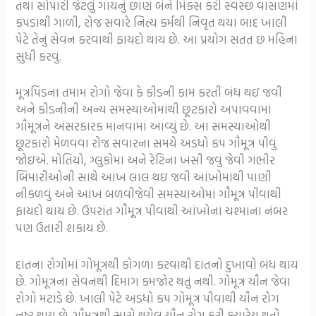
તથા સોપારી જેટલું ગાયનું છાણ બંને મિક્સ કરી સ્વસ્છ વાસણમાં
કપડાથી ગાળી, રોજ સવારે નિત્ય કર્મથી નિવૃત થયા બાદ ખાલી
પેટે તેનું સેવન કરવાથી ફાયદો થાય છે. આ પ્રયોગ સતત છ મહિના
સુધી કરવું.
મૂત્રપિંડના તમામ રોગો જેવા કે કીડની કામ કરતી બંધ થઇ જવી
અને કીડનીની અન્ય સમસ્યાઓમાંથી છૂટકારો અપાવવામાં
ગૌમૂત્રને અસરકારક માનવામાં આવ્યું છે. આ સમસ્યાઓથી
છૂટકારો મેળવવા રોજ સવારના સમયે અડધો કપ ગૌમૂત્ર પીવું
જોઇએ. મોતિયો, ગ્લુકોમા અને રેટિના ખસી જવું જેવી ગંભીર
બિમારીઓની સાથે આંખ લાલ થઇ જવી આંખોમાંથી પાણી
નીકળવું અને આંખ બળવીજેવી સમસ્યાઓમાં ગૌમૂત્ર પીવાથી
ફાયદો થાય છે. ઉપરાંત ગૌમૂત્ર પીવાથી આંખોના ચશ્માના નંબર
પણ ઉતારી શકાય છે.
દાંતના રોગોમાં ગોમૂત્રથી કોગળા કરવાથી દાંતનો દુખાવો બંધ થાય
છે. ગોમૂત્રના સેવનથી દિમાગ કમજોર થતું નથી. ગોમૂત્ર યૌન જેવા
રોગો મટાડે છે. ખાલી પેટે અડધો કપ ગોમૂત્ર પીવાથી યૌન રોગ
નષ્ટ થાય છે. ગૌમૂત્રથી સારો થયેલ યૌન રોગ ફરી ક્યારેય થતો