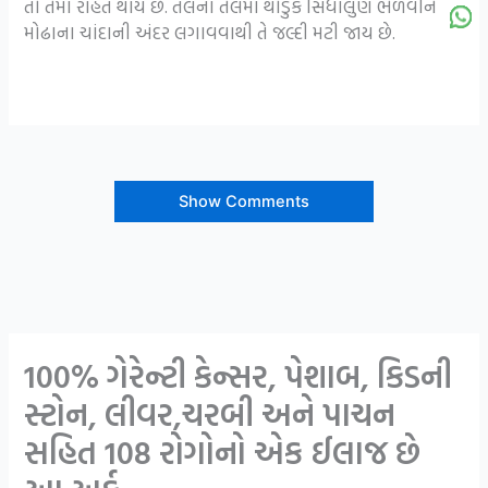
તો તેમાં રાહત થાય છે. તલના તેલમાં થોડુક સિંધાલુણ ભેળવીને
મોઢાના ચાંદાની અંદર લગાવવાથી તે જલ્દી મટી જાય છે.
Show Comments
100% ગેરેન્ટી કેન્સર, પેશાબ, કિડની
સ્ટોન, લીવર,ચરબી અને પાચન
સહિત 108 રોગોનો એક ઈલાજ છે