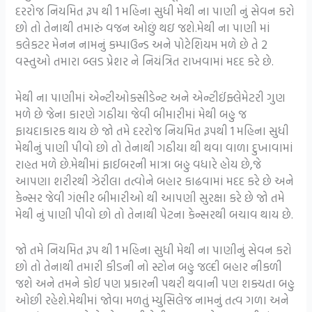
દરરોજ નિયમિત રૂપ થી 1 મહિના સુધી મેથી ના પાણી નું સેવન કરો
છો તો તેનાથી તમારું વજન ઓછું થઇ જશે.મેથી ના પાણી માં
કલેકટર મેનન નામનું કમ્પાઉન્ડ અને પોટેશિયમ મળે છે તે 2
વસ્તુઓ તમારા બ્લડ પ્રેશર ને નિયંત્રિત રાખવામાં મદદ કરે છે.
મેથી ના પાણીમાં એન્ટીઓક્સીડેન્ટ અને એન્ટીઈંફ્લેમેટરી ગુણ
મળે છે જેના કારણે ગઠીયા જેવી બીમારીમાં મેથી બહુ જ
ફાયદાકારક થાય છે જો તમે દરરોજ નિયમિત રૂપથી 1 મહિના સુધી
મેથીનું પાણી પીવો છો તો તેનાથી ગઠીયા થી થવા વાળા દુખાવામાં
રાહત મળે છે.મેથીમાં ફાઈબરની માત્રા બહુ વધારે હોય છે,જે
આપણા શરીરથી ઝેરીલા તત્વોને બહાર કાઢવામાં મદદ કરે છે અને
કેન્સર જેવી ગંભીર બીમારીઓ થી આપણી સુરક્ષા કરે છે જો તમે
મેથી નું પાણી પીવો છો તો તેનાથી પેટના કેન્સરથી બચાવ થાય છે.
જો તમે નિયમિત રૂપ થી 1 મહિના સુધી મેથી ના પાણીનું સેવન કરો
છો તો તેનાથી તમારી કીડની નો સ્ટોન બહુ જલ્દી બહાર નીકળી
જશે અને તમને કોઈ પણ પ્રકારની પથરી થવાની પણ શક્યતા બહુ
ઓછી રહેશે.મેથીમાં જોવા મળતું મ્યુસિલેજ નામનું તત્વ ગળા અને