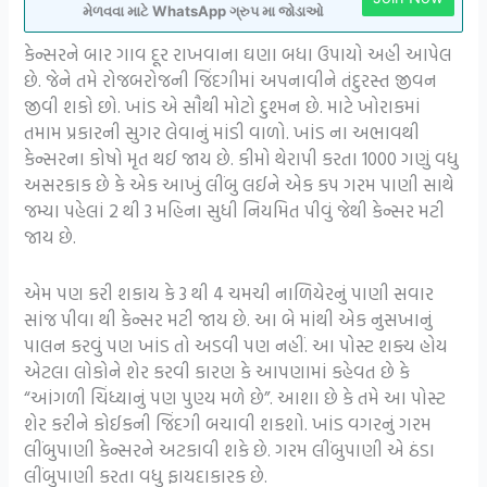
મેળવવા માટે WhatsApp ગ્રુપ મા જોડાઓ
કેન્સરને બાર ગાવ દૂર રાખવાના ઘણા બધા ઉપાયો અહી આપેલ
છે. જેને તમે રોજબરોજની જિંદગીમાં અપનાવીને તંદુરસ્ત જીવન
જીવી શકો છો. ખાંડ એ સૌથી મોટો દુશ્મન છે. માટે ખોરાકમાં
તમામ પ્રકારની સુગર લેવાનું માંડી વાળો. ખાંડ ના અભાવથી
કેન્સરના કોષો મૃત થઈ જાય છે. કીમો થેરાપી કરતા 1000 ગણું વધુ
અસરકાક છે કે એક આખું લીંબુ લઈને એક કપ ગરમ પાણી સાથે
જમ્યા પહેલાં 2 થી 3 મહિના સુધી નિયમિત પીવું જેથી કેન્સર મટી
જાય છે.
એમ પણ કરી શકાય કે 3 થી 4 ચમચી નાળિયેરનું પાણી સવાર
સાંજ પીવા થી કેન્સર મટી જાય છે. આ બે માંથી એક નુસખાનું
પાલન કરવું પણ ખાંડ તો અડવી પણ નહીં. આ પોસ્ટ શક્ય હોય
એટલા લોકોને શેર કરવી કારણ કે આપણામાં કહેવત છે કે
“આંગળી ચિંધ્યાનું પણ પુણ્ય મળે છે”. આશા છે કે તમે આ પોસ્ટ
શેર કરીને કોઈકની જિંદગી બચાવી શકશો. ખાંડ વગરનું ગરમ
લીંબુપાણી કેન્સરને અટકાવી શકે છે. ગરમ લીંબુપાણી એ ઠંડા
લીંબુપાણી કરતા વધુ ફાયદાકારક છે.