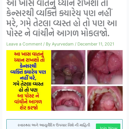
આ ખાસ વાતનું ધ્યાન રાખશો તો
કેન્સરથી વ્યક્તિ ક્યારેય પણ નહીં
મરે, ગમે તેટલા વ્યસ્ત હો તો પણ આ
પોસ્ટ ને વાંચીને આગળ મોકલજો.
Leave a Comment
/ By
Ayurvedam
/
December 11, 2021
સ્વાસ્થ્ય અને આયુર્વેદિક ઉપચાર વિશે ની માહિતી
Join Now