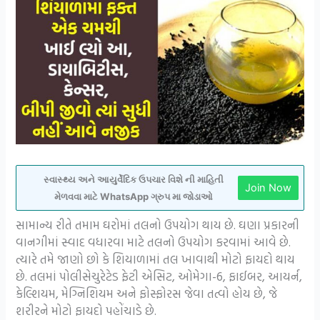
સ્વાસ્થ્ય અને આયુર્વેદિક ઉપચાર વિશે ની માહિતી
Join Now
મેળવવા માટે WhatsApp ગ્રુપ મા જોડાઓ
સામાન્ય રીતે તમામ ઘરોમાં તલનો ઉપયોગ થાય છે. ઘણા પ્રકારની
વાનગીમાં સ્વાદ વધારવા માટે તલનો ઉપયોગ કરવામાં આવે છે.
ત્યારે તમે જાણો છો કે શિયાળામાં તલ ખાવાથી મોટો ફાયદો થાય
છે. તલમાં પોલીસેચુરેટેડ ફેટી એસિટ, ઓમેગા-6, ફાઈબર, આયર્ન,
કેલ્શિયમ, મેગ્નિશિયમ અને ફોસ્ફોરસ જેવા તત્વો હોય છે, જે
શરીરને મોટો ફાયદો પહોંચાડે છે.