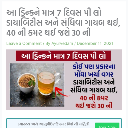
આ ડ્રિન્કને માત્ર 7 દિવસ પી લો
ડાયાબિટીસ અને સંધિવા ગાયબ થઈ,
40 ની કમર થઈ જશે 30 ની
Leave a Comment
/ By
Ayurvedam
/
December 11, 2021
સ્વાસ્થ્ય અને આયુર્વેદિક ઉપચાર વિશે ની માહિતી
Join Now