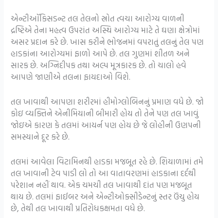
એન્ટીઑકિસડન્ટ તલ તેલનો સ્રોત ત્વચા આરોગ્ય વાળની ​​
દ્રષ્ટિએ તેના મહત્વ ઉપરાંત અસ્થિ આરોગ્ય માટે તે ઘણા ક્ષેત્રોમાં
અસર પ્રદાન કરે છે. ખાસ કરીને ભોજનમાં વપરાતું તલનું તેલ પણ
હાડકાંના આરોગ્યમાં ફાળો આપે છે. તલ ગુણમાં શીતળ અને
સારક છે. અગ્નિદીપક તથા અલ્પ મૂત્રકારક છે. તો ચાલો હવે
આપણે જાણીએ તલના ફાયદાઓ વિશે.
તલ ખાવાથી આપણા શરીરમાં હીમોગ્લોબિનનું પ્રમાણ વધે છે. જો
કોઇ વ્યક્તિને એનીમિયાની બીમારી હોય તો તેને પણ તલ ખાવું
જોઇએ કારણ કે તલમાં આયર્ન પણ હોય છે જે લોહીની ઉણપની
સમસ્યાને દૂર કરે છે.
તલમાં આવેલા વિટામિનથી હાડકા મજબૂત રહે છે. શિયાળામાં તમે
તલ ખાવાની ટેવ પાડી લો તો આ વાતાવરણમાં હાડકાના દર્દથી
પરેશાન નહીં થાવ. એક ચમચી તલ ખાવાથી દાંત પણ મજબૂત
થાય છે. તલમાં ફાઈબર અને એન્ટીઓક્સીડેન્ટનું સ્તર ઉંચુ હોય
છે, તેથી તલ ખાવાથી પ્રતિરોધકક્ષમતા વધે છે.