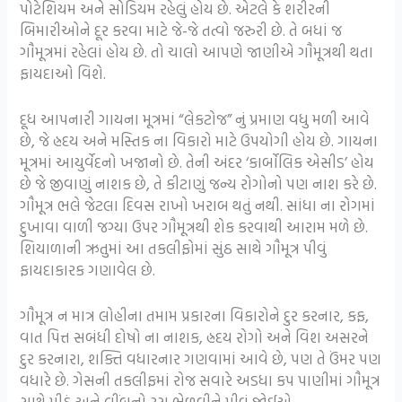
પોટેશિયમ અને સોડિયમ રહેલું હોય છે. એટલે કે શરીરની
બિમારીઓને દૂર કરવા માટે જે-જે તત્વો જરુરી છે. તે બધાં જ
ગૌમૂત્રમાં રહેલાં હોય છે. તો ચાલો આપણે જાણીએ ગૌમૂત્રથી થતા
ફાયદાઓ વિશે.
દૂધ આપનારી ગાયના મૂત્રમાં “લેકટોજ” નું પ્રમાણ વધુ મળી આવે
છે, જે હ્રદય અને મસ્તિક ના વિકારો માટે ઉપયોગી હોય છે. ગાયના
મૂત્રમાં આયુર્વેદનો ખજાનો છે. તેની અંદર ‘કાર્બોલિક એસીડ’ હોય
છે જે જીવાણું નાશક છે, તે કીટાણું જન્ય રોગોનો પણ નાશ કરે છે.
ગૌમૂત્ર ભલે જેટલા દિવસ રાખો ખરાબ થતું નથી. સાંધા ના રોગમાં
દુખાવા વાળી જગ્યા ઉપર ગૌમૂત્રથી શેક કરવાથી આરામ મળે છે.
શિયાળાની ઋતુમાં આ તકલીફોમાં સુંઠ સાથે ગૌમૂત્ર પીવું
ફાયદાકારક ગણાવેલ છે.
ગૌમૂત્ર ન માત્ર લોહીના તમામ પ્રકારના વિકારોને દુર કરનાર, કફ,
વાત પિત્ત સબંધી દોષો ના નાશક, હ્રદય રોગો અને વિશ અસરને
દુર કરનારા, શક્તિ વધારનાર ગણવામાં આવે છે, પણ તે ઉંમર પણ
વધારે છે. ગેસની તકલીફમાં રોજ સવારે અડધા કપ પાણીમાં ગૌમૂત્ર
સાથે મીઠું અને લીંબુનો રસ ભેળવીને પીવું જોઈએ.