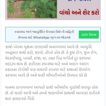
સ્વાસ્થ્ય અને આયુર્વેદિક ઉપચાર વિશે ની માહિતી
Join Now
મેળવવા માટે WhatsApp ગ્રુપ મા જોડાઓ
કાથો ખેરના વૃક્ષના લાકડાથી બનાવવામાં આવે છે. આયુર્વેદ
અનુસાર કાથો ઠંડો, કડવો, તીખો હોય છે. તે કુષ્ટ રોગ, મુખ રોગ,
મેદસ્વીપણુ, ખાંસી, ઇજા, ઘા, રક્ત પિત્ત વગેરેને દૂર કરવામાં
મદદરૂપ થાય છે. શરીરના સ્વાસ્થ્ય માટે અને અલગ અલગ
પ્રકારના રોગોથી પણ બચાવી રાખવા માટે કાથાનો ઉપયોગ
કરવામાં આવે છે અને ઘણી બીમારીઓનો ઉપચાર કરે છે.
પાનમાં લગાવવામાં આવતો કાથો ઔષધીય ગુણોથી ભરપૂર હોય
છે. તો ચાલો આજે અમે તમને જણાવીએ કાથાથી આપણાં શરીરને
થતાં ફાયદાઓ વિશે.