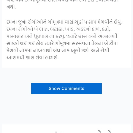
નથી.
દમના જૂના રોગીઓને ગોમૂત્રમાં વાસાચૂર્ણ ૫ ગ્રામ મેળવીને લેવું.
દમના રોગીઓએ ભાત, બટાકા, ખાંડ, અડદની દાળ, દહીં,
માંસાહાર અને ધૂમ્રપાન ના કરવું. જયારે શ્વાસ અને અન્નનળી
સાંકડી થઈ ગઈ હોય ત્યારે ગૌમૂત્રમાં સરસવના તેલનાં બે ટીપાં
મેળવી નાકમાં નાંખવાથી બંધ નાક ખૂલી જશે. અને રોગી
આરામથી શ્વાસ લેવા લાગશે.
Show Comments