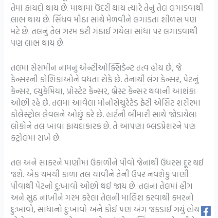
તેમાં ફાયદો થાય છે. માથામાં ઉંદરી થાય ત્યારે તેનું તેલ લગાડવાથી
લાભ થાય છે. સિંધવ મીઠા સાથે મેળવીને લગાડતા શીળસ પણ
મટે છે. તલનું તેલ ગરમ કરી ગંઠાઈ ગયેલા સાંધા પર લગાડવાથી
પણ લાભ થાય છે.
તલમાં સેસમીન નામનું એન્ટીઓક્સિડેન્ટ તત્વ હોય છે, જે
કેન્સરની કોશિકાઓને વધતા રોકે છે. તેનાથી લંગ કેન્સર, પેટનું
કેન્સર, લ્યુકેમિયા, પ્રોસ્ટેટ કેન્સર, બ્રેસ્ટ કેન્સર થવાની આશંકા
ઓછી રહે છે. તલમાં આવેલા મોનોસેચુરેટેડ ફેટી એસિટ શરીરમાં
કોલેસ્ટ્રોલ લેવલને ઓછું કરે છે. હાર્ટની બીમારી સાથે જોડાયેલા
લોકોને તલ ખાવા ફાયદાકારક છે. તે આપણા બ્લડપ્રેશરને પણ
કંટ્રોલમાં રાખે છે.
તલ અને સાકરને પાણીમાં ઉકાળીને પીવો જેનાંથી ઉધરસ દૂર થઈ
જશે. એક ચમચી કાળા તલ ચાવીને તેની ઉપર નવશેકુ પાણી
પીવાથી પેટનો દુ:ખાવો ઓછો થઈ જાય છે. તલના તેલમાં હીંગ
અને સુંઠ નાંખીને ગરમ કરેલા તેલની માલિશ કરવાથી કમરનો
દુ:ખાવો, સાંધાનો દુ:ખાવો અને કોઈ પણ અંગ જકડાઈ ગયું હોય