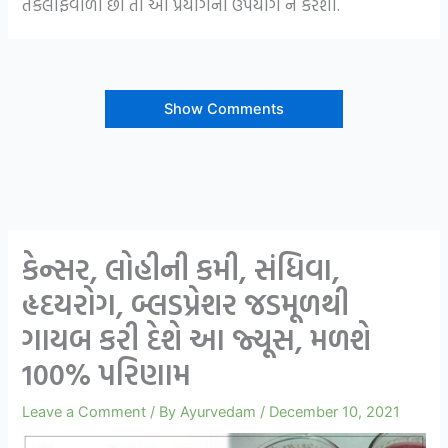
તકલીફવાળા છો તો આ પ્રયોગનો ઉપયોગ ન કરશો.
Show Comments
કેન્સર, લોહીની કમી, સંધિવા,
હૃદયરોગ, બ્લડપ્રેશર જડમૂળથી
ગાયબ કરી દેશે આ જ્યૂસ, મળશે
100% પરિણામ
Leave a Comment
/ By
Ayurvedam
/
December 10, 2021