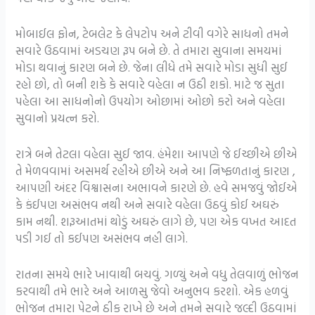
મોબાઈલ ફોન, ટેબલેટ કે લેપટોપ અને ટીવી વગેરે સાધનો તમને
સવારે ઉઠવામાં અડચણ રૂપ બને છે. તે તમારા સુવાના સમયમાં
મોડા થવાનું કારણ બને છે. જેના લીધે તમે સવારે મોડા સુધી સુઈ
રહો છો, તો બની શકે કે સવારે વહેલા ન ઉઠી શકો. માટે જ સુતા
પહેલા આ સાધનોનો ઉપયોગ ઓછામાં ઓછો કરો અને વહેલા
સુવાનો પ્રયત્ન કરો.
રાત્રે બને તેટલા વહેલા સુઈ જાવ. હંમેશા આપણે જે ઈચ્છીએ છીએ
તે મેળવવામાં અસમર્થ રહીએ છીએ અને આ નિષ્ફળતાનું કારણ ,
આપણી અંદર વિશ્વાસના અભાવને કારણે છે. હવે સમજવું જોઈએ
કે કંઈપણ અસંભવ નથી અને સવારે વહેલા ઉઠવું કોઈ અઘરું
કામ નથી. શરૂઆતમાં થોડું અઘરું લાગે છે, પણ એક વખત આદત
પડી ગઈ તો કઈપણ અસંભવ નહી લાગે.
રાતના સમયે ભારે ખાવાથી બચવું. ગળ્યું અને વધુ તેલવાળું ભોજન
કરવાથી તમે ભારે અને આળસુ જેવો અનુભવ કરશો. એક હળવું
ભોજન તમારા પેટને ઠીક રાખે છે અને તમને સવારે જલ્દી ઉઠવામાં