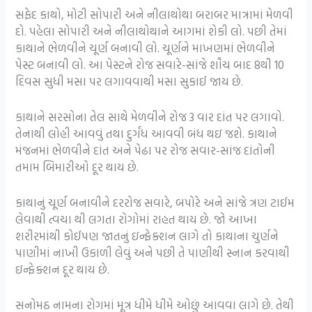
સફેદ કાથો, મોટી સોપારી અને નીલાથોથા બરાબર માત્રામાં મેળવી
દો. પહેલા સોપારી અને નીલાથોથાને આગમાં શેકી લો. પછી તેમાં
કાથાને ભેળવીને ચૂર્ણ બનાવી લો. ચૂર્ણને માખણમાં ભેળવીને
પેસ્ટ બનાવી લો. આ પેસ્ટને રોજ સવારે-સાંજે શૌચ બાદ 8થી 10
દિવસ સુધી મસા પર લગાવવાથી મસા સુકાઈ જાય છે.
કાથાને સરસોના તેલ સાથે મેળવીને રોજ 3 વાર દાંત પર લગાવો.
તેનાથી લોહી આવવું તથા દુર્ગંધ આવવી બંધ થઇ જશે. કાથાને
મંજનમાં ભેળવીને દાંત અને પેઢા પર રોજ સવાર-સાંજ દાંતોની
તમામ બિમારીઓ દૂર થાય છે.
કાથાનું ચૂર્ણ બનાવીને દરરોજ સવારે, બપોરે અને સાંજે ત્રણ ટાઈમ
લેવાથી ત્વચા થી લગતા રોગોમાં રાહત થાય છે. જો આખા
શરીરમાંથી કોઈપણ જાતનું ઇન્ફેક્શન લાગે તો કાથાના ચુર્ણને
પાણીમાં નાખી ઉકાળી લેવું અને પછી તે પાણીથી સ્નાન કરવાથી
ઇન્ફેક્શન દૂર થાય છે.
સનોમઠ નામના રોગમાં મૂત્ર ધીમે ધીમે ઓછું આવવા લાગે છે. તેથી