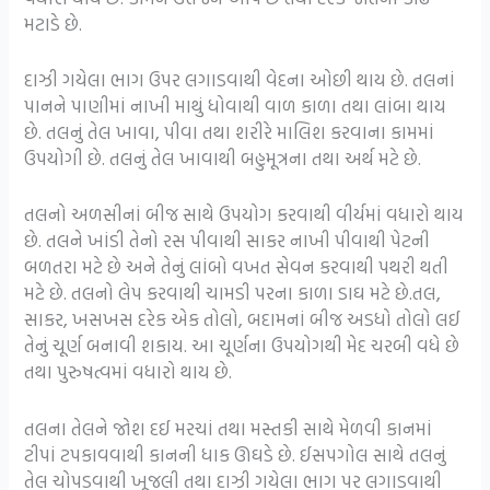
મટાડે છે.
દાઝી ગયેલા ભાગ ઉપર લગાડવાથી વેદના ઓછી થાય છે. તલનાં
પાનને પાણીમાં નાખી માથું ધોવાથી વાળ કાળા તથા લાંબા થાય
છે. તલનું તેલ ખાવા, પીવા તથા શરીરે માલિશ કરવાના કામમાં
ઉપયોગી છે. તલનું તેલ ખાવાથી બહુમૂત્રના તથા અર્થ મટે છે.
તલનો અળસીનાં બીજ સાથે ઉપયોગ કરવાથી વીર્યમાં વધારો થાય
છે. તલને ખાંડી તેનો રસ પીવાથી સાકર નાખી પીવાથી પેટની
બળતરા મટે છે અને તેનું લાંબો વખત સેવન કરવાથી પથરી થતી
મટે છે. તલનો લેપ કરવાથી ચામડી પરના કાળા ડાઘ મટે છે.તલ,
સાકર, ખસખસ દરેક એક તોલો, બદામનાં બીજ અડધો તોલો લઈ
તેનું ચૂર્ણ બનાવી શકાય. આ ચૂર્ણના ઉપયોગથી મેદ ચરબી વધે છે
તથા પુરુષત્વમાં વધારો થાય છે.
તલના તેલને જોશ દઈ મરચાં તથા મસ્તકી સાથે મેળવી કાનમાં
ટીપાં ટપકાવવાથી કાનની ધાક ઊઘડે છે. ઈસપગોલ સાથે તલનું
તેલ ચોપડવાથી ખૂજલી તથા દાઝી ગયેલા ભાગ પર લગાડવાથી