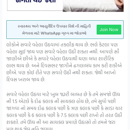
સ્વાસ્થ્ય અને આયુર્વેદિક ઉપચાર વિશે ની માહિતી
Join Now
મેળવવા માટે WhatsApp ગ્રુપ મા જોડાઓ
લોકોને સવારે વહેલા ઉઠવામાં તકલીફ થાય છે. ભલે કેટલા પણ
વહેલા સુઈ જાય પણ સવારે વહેલા ઉઠી શકતા નથી. આપણે સૌ
જાણીએ છીએ કે સવારે વહેલા ઉઠવાથી ઘણા બધા શારીરિક
લાભ થાય છે. અને દિવસભર જાગીને ઢગલાબંધ કામ કરી શકીએ
છીએ. પણ કોઈ રીતે પણ સવારે ઉઠી નથી શકતા. જેથી આખો
દિવસ ખરાબ જાય છે.
સવારે વહેલા ઉઠવા માટે ખુબ જરૂરી બાબત છે કે તમે સમજો ઊંઘ
ની 1.5 એટલે કે દોઢ કલાક ની સાયકલ હોય છે, તમે સુવો પછી
જાગવા નો સમય દોઢ કલાક પછી કે ત્રણ કલાક પછી કે સાડા ચાર
કલાક પછી કે 6 કલાક પછી કે 7.5 કલાક પછી રાખો તો તરત ઉઠી
શકશો. તમે ઊંઘ ની આ સાયકલ પ્રમાણે ઉઠાસો તો તમને જરા
પણ થાક જેવું નહિ જણાય.