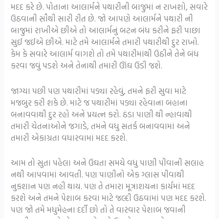
મદદ કરે છે. પોતાના આલાર્મને પથારીની બાજુમાં ન રાખશો, સવારે
ઉઠવાની સૌથી સારી રીત છે. જો આપણે આલાર્મને પથારી ની
બાજુમાં રાખીએ છીએ તો આલાર્મનું બટન બંધ કરીને ફરી પાછા
સુઈ જઈએ છીએ. માટે તમે આલાર્મને તમારી પથારીથી દુર રાખો.
કેમ કે સવારે આલાર્મ વાગશે તો તમે પથારીમાંથી ઉઠીને તેને બંધ
કરવા જવું પડશે અને તેનાથી તમારી ઊંઘ ઉડી જશે.
જાગ્યા પછી પણ પથારીમાં પડ્યા રહેવું, તમને ફરી સુવા માટે
મજબુર કરી શકે છે. માટે જ પથારીમાં પડ્યા રહેવાના બહાના
બનાવવાથી દુર રહો અને પ્રયત્ન કરો. ઠંડા પાણી થી ન્હાવાથી
તમારી ચેતનાઓને જગાડે, તમને વધુ સતર્ક બનાવવામાં અને
તમારી એકાગ્રતા વધારવામાં મદદ કરશે.
આમ તો સુતા પહેલા અને ઉઘતા સમયે વધુ પાણી પીવાની સલાહ
નથી આપવામાં આવતી. પણ પાણીનો એક ગ્લાસ પીવાથી
નુકશાન પણ નહી થાય. પણ તે તમારા મૂત્રાશયના કાર્યમાં મદદ
કરશે અને તમને પેશાબ કરવા માટે જલ્દી ઉઠવામાં પણ મદદ કરશે.
પણ જો તમે મધુમેહના દર્દી છો તો તે વારંવાર પેશાબ જવાની