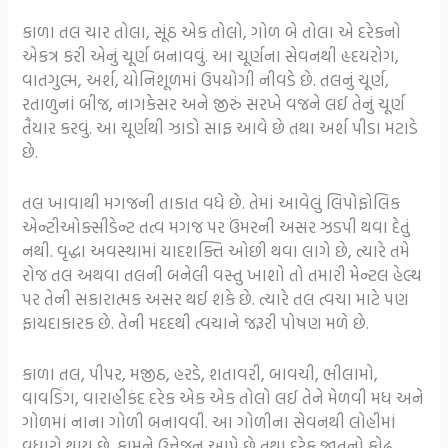
કાળા તલ ચાર તોલા, સૂંઠ એક તોલો, ગોળ બે તોલા એ દરેકનો
એકત્ર કરી એનું ચૂર્ણ બનાવવું. આ ચૂર્ણના સેવનથી હૃદયરોગ,
વાતગુલ્મ, અર્શ, યોનિશૂળમાં ઉપયોગી નીવડે છે. તલનું ચૂર્ણ,
રતાળુનાં બીજ, નાગકેસર અને જીરું સરખે વજને લઈ તેનું ચૂર્ણ
તૈયાર કરવું. આ ચૂર્ણથી ઝાડો સાફ આવે છે તથા અર્શ પીડા મટાડે
છે.
તલ ખાવાથી મગજની તાકાત વધે છે. તેમાં આવેલું લિપોફોલિક
એન્ટીઓક્સીડેન્ટ તત્વ મગજ પર ઉંમરની અસર ઝડપી થવા દેતું
નથી. વૃદ્ધા અવસ્થામાં યાદશક્તિ ઓછી થવા લાગે છે, ત્યારે તમે
રોજ તલ અથવા તલની બનેલી વસ્તુ ખાશો તો તમારી મેન્ટલ હેલ્થ
પર તેની સકારાત્મક અસર થઈ શકે છે. ત્યારે તલ ત્વચા માટે પણ
ફાયદાકારક છે. તેની મદદથી ત્વચાને જરૂરી પોષણ મળે છે.
કાળા તલ, પીપર, મજીઠ, હરડે, શતાવરી, બાવચી, ભીલામો,
વાવડિંગ, વારાહીકંદ દરેક એક એક તોલો લઈ તેને મેળવી મધ અને
ગોળમાં નાના ગોળી બનાવવી. આ ગોળીના સેવનથી લોહીમાં
વધારો થાય છે. કામને ઉત્તેજન આપે છે તથા દરેક જાતનો કોઢ