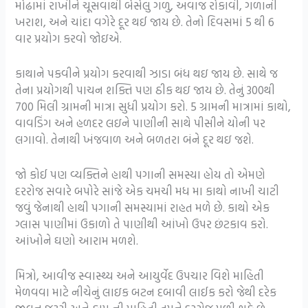
મોઢામાં રાખીને ચૂસવાથી બેસેલુ ગળુ, અવાજ રોકાવી, ગળાની
ખરાશ, અને ચાંદા વગેરે દૂર થઈ જાય છે. તેનો દિવસમાં 5 થી 6
વાર પ્રયોગ કરવો જોઇએ.
કાથાને પકવીને પ્રયોગ કરવાથી ઝાડા બંધ થઇ જાય છે. સાથે જ
તેના પ્રયોગથી પાચન શક્તિ પણ ઠીક થઇ જાય છે. તેનું 300થી
700 મિલી ગ્રામની માત્રા સુધી પ્રયોગ કરો. 5 ગ્રામની માત્રામાં કાથો,
વાવડિંગ અને હળદર લઇને પાણીની સાથે પીસીને યોની પર
લગાવો. તેનાથી ખંજવાળ અને બળતરા બંને દૂર થઇ જશે.
જો કોઈ પણ વ્યક્તિને હાથી પગાની સમસ્યા હોય તો એમણે
દરરોજ સવારે બપોરે સાંજે એક ચમચી મધ મા કાથો નાખી ચાટી
જવું જેનાથી હાથી પગાની સમસ્યામાં રાહત મળે છે. કાથો એક
ગ્લાસ પાણીમાં ઉકાળો તે પાણીથી આંખો ઉપર છંટકાવ કરો.
આંખોને ઘણો આરામ મળશે.
મિત્રો, આવીજ સ્વાસ્થ્ય અને આયુર્વેદ ઉપચાર વિશે માહિતી
મેળવવા માટે નીચેનું લાઇક બટન દબાવી લાઈક કરો જેથી દરેક