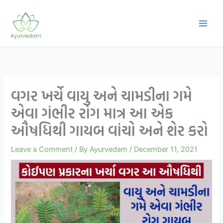
Skip
to
content
વગર ખર્ચે વાયુ અને ચામડીના ગમે
એવા ગંભીર રોગ માત્ર આ એક
ઔષધિથી ગાયબ વાંચો અને શેર કરો
Leave a Comment
/ By
Ayurvedam
/
December 11, 2021