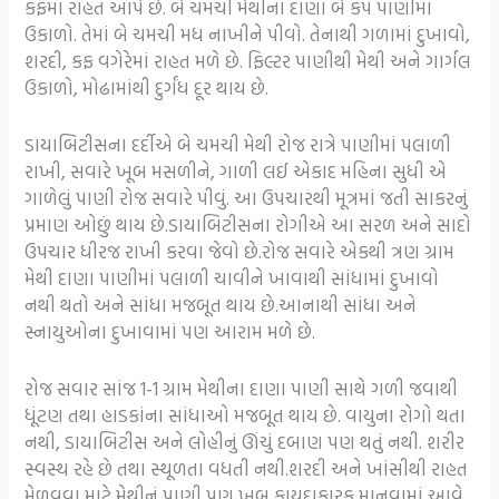
કફમાં રાહત આપે છે. બે ચમચી મેથીના દાણા બે કપ પાણીમાં
ઉકાળો. તેમાં બે ચમચી મધ નાખીને પીવો. તેનાથી ગળામાં દુખાવો,
શરદી, કફ વગેરેમાં રાહત મળે છે. ફિલ્ટર પાણીથી મેથી અને ગાર્ગલ
ઉકાળો, મોઢામાંથી દુર્ગંધ દૂર થાય છે.
ડાયાબિટીસના દર્દીએ બે ચમચી મેથી રોજ રાત્રે પાણીમાં પલાળી
રાખી, સવારે ખૂબ મસળીને, ગાળી લઈ એકાદ મહિના સુધી એ
ગાળેલું પાણી રોજ સવારે પીવું. આ ઉપચારથી મૂત્રમાં જતી સાકરનું
પ્રમાણ ઓછું થાય છે.ડાયાબિટીસના રોગીએ આ સરળ અને સાદો
ઉપચાર ધીરજ રાખી કરવા જેવો છે.રોજ સવારે એકથી ત્રણ ગ્રામ
મેથી દાણા પાણીમાં પલાળી ચાવીને ખાવાથી સાંધામાં દુખાવો
નથી થતો અને સાંધા મજબૂત થાય છે.આનાથી સાંધા અને
સ્નાયુઓના દુખાવામાં પણ આરામ મળે છે.
રોજ સવાર સાંજ 1-1 ગ્રામ મેથીના દાણા પાણી સાથે ગળી જવાથી
ધૂંટણ તથા હાડકાંના સાંધાઓ મજબૂત થાય છે. વાયુના રોગો થતા
નથી, ડાયાબિટીસ અને લોહીનું ઊંચું દબાણ પણ થતું નથી. શરીર
સ્વસ્થ રહે છે તથા સ્થૂળતા વધતી નથી.શરદી અને ખાંસીથી રાહત
મેળવવા માટે મેથીનું પાણી પણ ખૂબ ફાયદાકારક માનવામાં આવે