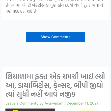
છે. મેથીમાં એન્ટી બેક્ટેરિયલ ગુણ હોય છે, જે ચેપને દૂર રાખવામાં
પણ મદદ કરી શકે છે.
Show Comments
શિયાળામા ફક્ત એક ચમચી ખાઈ લ્યો
આ, ડાયાબિટીસ, કેન્સર, બીપી જીવો
ત્યાં સુધી નહીં આવે નજીક
Leave a Comment
/ By
Ayurvedam
/
December 11, 2021