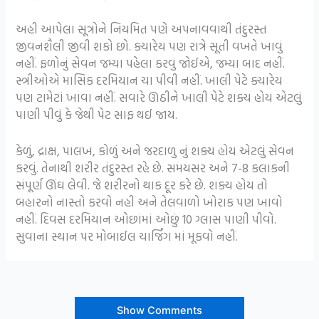
અહી આપેલા સૂત્રોને નિયમિત પણે અપનાવવાથી તંદુરસ્ત
જીવનશૈલી જીવી શકો છો. ક્યારેય પણ રાત્રે સૂતી વખતે ખાવું
નહીં. ફળોનું સેવન જમ્યા પહેલા કરવું જોઈએ, જમ્યા બાદ નહીં.
સ્ત્રીઓએ માસિક દરમિયાન ચા પીવી નહીં. ખાલી પેટે ક્યારેય
પણ ટામેટાં ખાવા નહીં. સવારે ઊઠીને ખાલી પેટે શક્ય હોય એટલું
પાણી પીવું કે જેથી પેટ સાફ થઈ જાય.
કેળું, દ્રાક્ષ, પાલખ, કોળું અને જરદાળુ નું શક્ય હોય એટલું સેવન
કરવું. તેનાથી શરીર તંદુરસ્ત રહે છે. સમયસર અને 7-8 કલાકની
સંપૂર્ણ ઊંઘ લેવી. જે શરીરનો થાક દૂર કરે છે. શક્ય હોય તો
બહારનો નાસ્તો કરવો નહીં અને તેલવાળો ખોરાક પણ ખાવો
નહીં. દિવસ દરમિયાન ઓછાંમાં ઓછું 10 ગ્લાસ પાણી પીવો.
સુવાના સ્થાન પર મોબાઈલ ચાર્જિંગ માં મૂકવો નહીં.
Show Comments