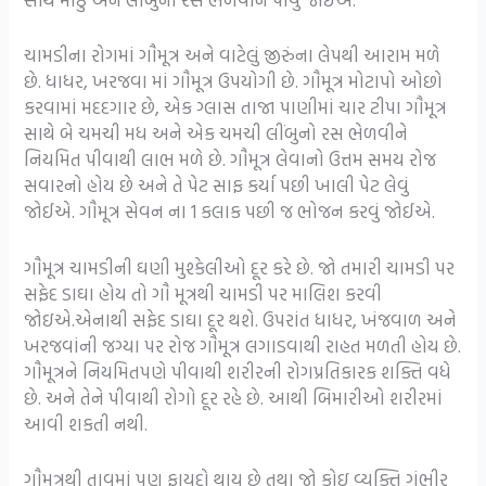
ચામડીના રોગમાં ગૌમૂત્ર અને વાટેલું જીરુંના લેપથી આરામ મળે
છે. ધાધર, ખરજવા માં ગૌમૂત્ર ઉપયોગી છે. ગૌમૂત્ર મોટાપો ઓછો
કરવામાં મદદગાર છે, એક ગ્લાસ તાજા પાણીમાં ચાર ટીપા ગૌમૂત્ર
સાથે બે ચમચી મધ અને એક ચમચી લીંબુનો રસ ભેળવીને
નિયમિત પીવાથી લાભ મળે છે. ગૌમૂત્ર લેવાનો ઉત્તમ સમય રોજ
સવારનો હોય છે અને તે પેટ સાફ કર્યા પછી ખાલી પેટ લેવું
જોઈએ. ગૌમૂત્ર સેવન ના 1 કલાક પછી જ ભોજન કરવું જોઈએ.
ગૌમૂત્ર ચામડીની ઘણી મુશ્કેલીઓ દૂર કરે છે. જો તમારી ચામડી પર
સફેદ ડાઘા હોય તો ગૌ મૂત્રથી ચામડી પર માલિશ કરવી
જોઇએ.એનાથી સફેદ ડાઘા દૂર થશે. ઉપરાંત ધાધર, ખંજવાળ અને
ખરજવાંની જગ્યા પર રોજ ગૌમૂત્ર લગાડવાથી રાહત મળતી હોય છે.
ગૌમૂત્રને નિયમિતપણે પીવાથી શરીરની રોગપ્રતિકારક શક્તિ વધે
છે. અને તેને પીવાથી રોગો દૂર રહે છે. આથી બિમારીઓ શરીરમાં
આવી શકતી નથી.
ગૌમૂત્રથી તાવમાં પણ ફાયદો થાય છે તથા જો કોઇ વ્યક્તિ ગંભીર