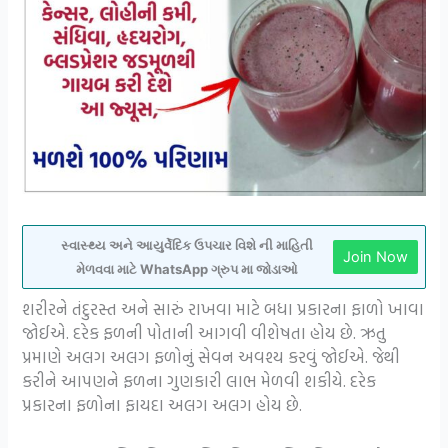
સ્વાસ્થ્ય અને આયુર્વેદિક ઉપચાર વિશે ની માહિતી
Join Now
મેળવવા માટે WhatsApp ગ્રુપ મા જોડાઓ
શરીરને તંદુરસ્ત અને સારું રાખવા માટે બધા પ્રકારના ફાળો ખાવા
જોઈએ. દરેક ફળની પોતાની આગવી વીશેષતા હોય છે. ઋતુ
પ્રમાણે અલગ અલગ ફળોનું સેવન અવશ્ય કરવું જોઈએ. જેથી
કરીને આપણને ફળના ગુણકારી લાભ મેળવી શકીયે. દરેક
પ્રકારના ફળોના ફાયદા અલગ અલગ હોય છે.