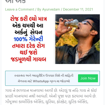
આ અર્ક
Leave a Comment
/ By
Ayurvedam
/
December 11, 2021
સ્વાસ્થ્ય અને આયુર્વેદિક ઉપચાર વિશે ની માહિતી
Join Now
મેળવવા માટે WhatsApp ગ્રુપ મા જોડાઓ
ગાય ને ભગવાન માનવામાં આવી છે. એટલું જ નહિ ગાય ને કોઈ
પ્રાણી માનવામાં નથી આવતી. એની પૂજા પણ કરવામાં આવે છે.
ગૌમૂત્રમાં કાર્બોલિક એસિડ, યુરિયા, ફોસ્ફેટ, યુરિક એસિડ,