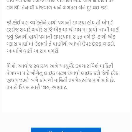
વાવડિંગ અને હળદર લઇને પાણીની સાથે પીસીને યોની પર
લગાવો. તેનાથી ખંજવાળ અને બળતરા બંને દૂર થઇ જશે.
જો કોઈ પણ વ્યક્તિને હાથી પગાની સમસ્યા હોય તો એમણે
દરરોજ સવારે બપોરે સાંજે એક ચમચી મધ મા કાથો નાખી ચાટી
જવું જેનાથી હાથી પગાની સમસ્યામાં રાહત મળે છે. કાથો એક
ગ્લાસ પાણીમાં ઉકાળો તે પાણીથી આંખો ઉપર છંટકાવ કરો.
આંખોને ઘણો આરામ મળશે.
મિત્રો, આવીજ સ્વાસ્થ્ય અને આયુર્વેદ ઉપચાર વિશે માહિતી
મેળવવા માટે નીચેનું લાઇક બટન દબાવી લાઈક કરો જેથી દરેક
જીવન જરૂરી અને કામ ની માહિતી તમને દરરોજ મળી શકે છે,
તમારો દિવસ સારો જાય, આભાર.