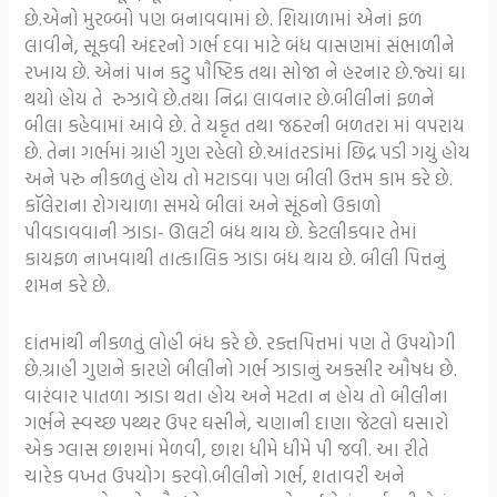
છે.એનો મુરબ્બો પણ બનાવવામાં છે. શિયાળામાં એનાં ફળ
લાવીને, સૂકવી અંદરનો ગર્ભ દવા માટે બંધ વાસણમાં સંભાળીને
રખાય છે. એનાં પાન કટુ પૌષ્ટિક તથા સોજા ને હરનાર છે.જ્યાં ઘા
થયો હોય તે રુઝાવે છે.તથા નિદ્રા લાવનાર છે.બીલીનાં ફળને
બીલા કહેવામાં આવે છે. તે યકૃત તથા જઠરની બળતરા માં વપરાય
છે. તેના ગર્ભમાં ગ્રાહી ગુણ રહેલો છે.આંતરડાંમાં છિદ્ર પડી ગયું હોય
અને પરુ નીકળતું હોય તો મટાડવા પણ બીલી ઉત્તમ કામ કરે છે.
કૉલેરાના રોગચાળા સમયે બીલાં અને સૂંઠનો ઉકાળો
પીવડાવવાની ઝાડા- ઊલટી બંધ થાય છે. કેટલીકવાર તેમાં
કાયફળ નાખવાથી તાત્કાલિક ઝાડા બંધ થાય છે. બીલી પિત્તનું
શમન કરે છે.
દાંતમાંથી નીકળતું લોહી બંધ કરે છે. રક્તપિત્તમાં પણ તે ઉપયોગી
છે.ગ્રાહી ગુણને કારણે બીલીનો ગર્ભ ઝાડાનું અકસીર ઔષધ છે.
વારંવાર પાતળા ઝાડા થતા હોય અને મટતા ન હોય તો બીલીના
ગર્ભને સ્વચ્છ પથ્થર ઉપર ઘસીને, ચણાની દાણા જેટલો ઘસારો
એક ગ્લાસ છાશમાં મેળવી, છાશ ધીમે ધીમે પી જવી. આ રીતે
ચારેક વખત ઉપયોગ કરવો.બીલીનો ગર્ભ, શતાવરી અને