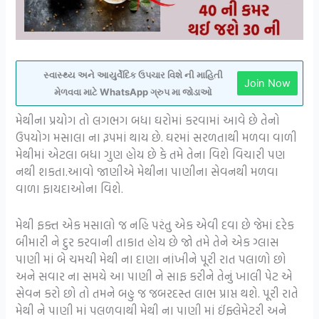
સ્વાસ્થ્ય અને આયુર્વેદિક ઉપચાર વિશે ની માહિતી
Join Now
મેળવવા માટે WhatsApp ગ્રુપ મા જોડાઓ
મેથીના પ્રયોગ તો લગભગ બધા ઘરોમાં કરવામાં આવે છે તેનો
ઉપયોગ મસાલા ના રૂપમાં થાય છે. ઘરમાં સરળતાથી મળવા વાળી
મેથીમાં એટલા બધા ગુણ હોય છે કે તમે તેના વિશે વિચારી પણ
નથી શકતા.આવો જાણીએ મેથીના પાણીના સેવનથી મળવા
વાળા ફાયદાઓના વિશે.
મેથી ફક્ત એક મસાલો જ નહિ પરંતુ એક એવી દવા છે જેમાં દરેક
બીમારી ને દુર કરવાની તાકાત હોય છે જો તમે તેને એક ગ્લાસ
પાણી માં બે ચમચી મેથી ના દાણા નાંખીને પૂરી રાત પલાળો છો
અને સવાર ના સમયે આ પાણી ને સાફ કરીને તેનું ખાલી પેટ એ
સેવન કરો છો તો તમને બહુ જ જબરદસ્ત લાભ પ્રાપ્ત થશે. પૂરી રાતે
મેથી ને પાણી માં પલળવાથી મેથી ના પાણી માં ઈંફ્લેમેટરી અને