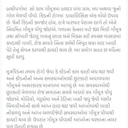
હાથીપગોમાં સો ગ્રામ ગૌમૂત્રમાં હળદર પાંચ ગ્રામ, મધ અથવા જૂનો
ગોળ મેળવી પીવો. કિડની રોગમાં ડાયાલિસિસ એક મોંઘો ઉપાય
છે. જેની કિડની કમજોર હોય, રાત્રે વારંવાર પેશાબ લાગે તો એને
નિયમિત ગૌમૂત્ર પીવું જોઈએ. ગળાના કેન્સર માટે 100 મિલી ગૌમૂત્ર
તથા સોપારી જેટલું ગાયનું છાણ બંને મિક્સ કરી સ્વસ્છ વાસણમાં
કપડાથી ગાળી, રોજ સવારે નિત્ય કર્મથી નિવૃત થયા બાદ ખાલી
પેટે તેનું સેવન કરવાથી ફાયદો થાય છે. આ પ્રયોગ સતત છ મહિના
સુધી કરવું.
મૂત્રપિંડના તમામ રોગો જેવા કે કીડની કામ કરતી બંધ થઇ જવી
અને કીડનીની અન્ય સમસ્યાઓમાંથી છૂટકારો અપાવવામાં
ગૌમૂત્રને અસરકારક માનવામાં આવ્યું છે. આ સમસ્યાઓથી
છૂટકારો મેળવવા રોજ સવારના સમયે અડધો કપ ગૌમૂત્ર પીવું
જોઇએ. મોતિયો, ગ્લુકોમા અને રેટિના ખસી જવું જેવી ગંભીર
બિમારીઓની સાથે આંખ લાલ થઇ જવી આંખોમાંથી પાણી
નીકળવું અને આંખ બળવીજેવી સમસ્યાઓમાં ગૌમૂત્ર પીવાથી
ફાયદો થાય છે. ઉપરાંત ગૌમૂત્ર પીવાથી આંખોના ચશ્માના નંબર
પણ ઉતારી શકાય છે.