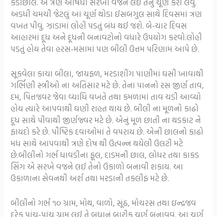
કડાછાલ. એ ત્રણે ઔષધો સરખા વજને લઈ તેનું ચૂર્ણ કરી લેવું.
અડધી ચમચી જેટલું આ ચૂર્ણ થોડા ઈસબગુલ સાથે દિવસમાં ત્રણ
વખત પીવું. ઝાડામાં લોહી પડતું બંધ થઈ જશે. બે-ચાર દિવસ
આહારમાં દૂધ અને દૂધની બનાવટોનો વધારે ઉપયોગ કરવો.લોહી
પડતું હોય તેવા હરસ-મસામાં પણ બીલી ઉત્તમ પરિણામ આપે છે.
સૂકવેલા કાચા બીલા, જાયફળ, મરડાશીંગ પાણીમાં ઘસી ખાવાથી
ગર્ભિણી સ્ત્રીઓ ના અતિસાર મટે છે. તેના પાનનો રસ જીર્ણ તાવ,
દમ, પિત્તજવર જેવા વ્યાધિ વખતે તથા કમળામાં તાવ ચડી આવ્યો
હોય ત્યારે આપવાથી ઘણી રાહત થાય છે. બીલી ના મૂળનો કાઢો
દૂધ સાથે પીવાથી જીર્ણજ્વર મટે છે. એનું મૂળ છાતી ના થડકાટ ને
ફાયદો કરે છે. પૌષ્ટિક દવાઓમાં તે વપરાય છે. એની છાલનો કાઢો
મધ સાથે આપવાથી ત્રણે દોષ થી ઉત્પન્ન થયેલી ઉલટી મટે
છે.બીલીનો ગર્ભ ધાવડીના ફૂલ, દાડમની છાલ, લોધર તથા કાકડ
સિંગ એ સરખે વજને લઈ તેનો ઉકાળો બનાવી શકાય. આ
ઉકાળાના સેવનથી અર્શ તથા મરડાની તકલીફ મટે છે.
બીલીનો ગર્ભ ૧૦ ગ્રામ, મોથ, વાળો, સૂંઠ, મોચરસ તથા ઇન્દ્રજવ
દરેક પાંચ-પાંચ ગ્રામ લઈ તે બધાનું બારીક ચૂર્ણ બનાવવું. આ ચૂર્ણ