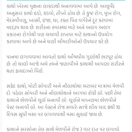
કાથો ખેરના વૃક્ષના લાકડાથી બનાવવામાં આવે છે. આયુર્વેદ
અનુસાર કાથો ઠંડો, કડવો, તીખો હોય છે. તે કુષ્ટ રોગ, મુખ રોગ,
મેદસ્વીપણુ, ખાંસી, ઇજા, ઘા, રક્ત પિત્ત વગેરેને દૂર કરવામાં
મદદરૂપ થાય છે. શરીરના સ્વાસ્થ્ય માટે અને અલગ અલગ
પ્રકારના રોગોથી પણ બચાવી રાખવા માટે કાથાનો ઉપયોગ
કરવામાં આવે છે અને ઘણી બીમારીઓનો ઉપચાર કરે છે.
પાનમાં લગાવવામાં આવતો કાથો ઔષધીય ગુણોથી ભરપૂર હોય
છે. તો ચાલો આજે અમે તમને જણાવીએ કાથાથી આપણાં શરીરને
થતાં ફાયદાઓ વિશે.
સફેદ કાથો, મોટી સોપારી અને નીલાથોથા બરાબર માત્રામાં મેળવી
દો. પહેલા સોપારી અને નીલાથોથાને આગમાં શેકી લો. પછી તેમાં
કાથાને ભેળવીને ચૂર્ણ બનાવી લો. ચૂર્ણને માખણમાં ભેળવીને
પેસ્ટ બનાવી લો. આ પેસ્ટને રોજ સવારે-સાંજે શૌચ બાદ 8થી 10
દિવસ સુધી મસા પર લગાવવાથી મસા સુકાઈ જાય છે.
કાથાને સરસોના તેલ સાથે મેળવીને રોજ 3 વાર દાંત પર લગાવો.