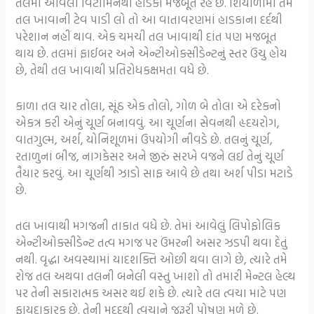
તલમાં આવેલા વિટામિનથી હાડકા મજબૂત રહે છે. શિયાળામાં તમે
તલ ખાવાની ટેવ પાડી લો તો આ વાતાવરણમાં હાડકાના દર્દથી
પરેશાન નહીં થાવ. એક ચમચી તલ ખાવાથી દાંત પણ મજબૂત
થાય છે. તલમાં ફાઈબર અને એન્ટીઓક્સીડેન્ટનું સ્તર ઉંચુ હોય
છે, તેથી તલ ખાવાથી પ્રતિરોધકક્ષમતા વધે છે.
કાળા તલ ચાર તોલા, સૂંઠ એક તોલો, ગોળ બે તોલા એ દરેકનો
એકત્ર કરી એનું ચૂર્ણ બનાવવું. આ ચૂર્ણના સેવનથી હૃદયરોગ,
વાતગુલ્મ, અર્શ, યોનિશૂળમાં ઉપયોગી નીવડે છે. તલનું ચૂર્ણ,
રતાળુનાં બીજ, નાગકેસર અને જીરું સરખે વજને લઈ તેનું ચૂર્ણ
તૈયાર કરવું. આ ચૂર્ણથી ઝાડો સાફ આવે છે તથા અર્શ પીડા મટાડે
છે.
તલ ખાવાથી મગજની તાકાત વધે છે. તેમાં આવેલું લિપોફોલિક
એન્ટીઓક્સીડેન્ટ તત્વ મગજ પર ઉંમરની અસર ઝડપી થવા દેતું
નથી. વૃદ્ધા અવસ્થામાં યાદશક્તિ ઓછી થવા લાગે છે, ત્યારે તમે
રોજ તલ અથવા તલની બનેલી વસ્તુ ખાશો તો તમારી મેન્ટલ હેલ્થ
પર તેની સકારાત્મક અસર થઈ શકે છે. ત્યારે તલ ત્વચા માટે પણ
ફાયદાકારક છે. તેની મદદથી ત્વચાને જરૂરી પોષણ મળે છે.