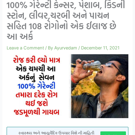
100% ગેરેન્ટી કેન્સર, પેશાબ, કિડની
સ્ટોન, લીવર,ચરબી અને પાચન
સહિત 108 રોગોનો એક ઈલાજ છે
આ અર્ક
Leave a Comment
/ By
Ayurvedam
/
December 11, 2021
સ્વાસ્થ્ય અને આયુર્વેદિક ઉપચાર વિશે ની માહિતી