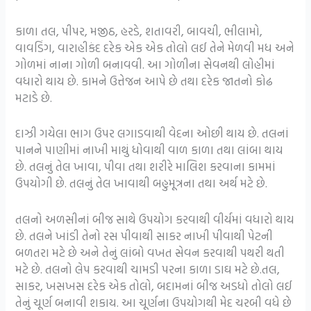
કાળા તલ, પીપર, મજીઠ, હરડે, શતાવરી, બાવચી, ભીલામો,
વાવડિંગ, વારાહીકંદ દરેક એક એક તોલો લઈ તેને મેળવી મધ અને
ગોળમાં નાના ગોળી બનાવવી. આ ગોળીના સેવનથી લોહીમાં
વધારો થાય છે. કામને ઉત્તેજન આપે છે તથા દરેક જાતનો કોઢ
મટાડે છે.
દાઝી ગયેલા ભાગ ઉપર લગાડવાથી વેદના ઓછી થાય છે. તલનાં
પાનને પાણીમાં નાખી માથું ધોવાથી વાળ કાળા તથા લાંબા થાય
છે. તલનું તેલ ખાવા, પીવા તથા શરીરે માલિશ કરવાના કામમાં
ઉપયોગી છે. તલનું તેલ ખાવાથી બહુમૂત્રના તથા અર્થ મટે છે.
તલનો અળસીનાં બીજ સાથે ઉપયોગ કરવાથી વીર્યમાં વધારો થાય
છે. તલને ખાંડી તેનો રસ પીવાથી સાકર નાખી પીવાથી પેટની
બળતરા મટે છે અને તેનું લાંબો વખત સેવન કરવાથી પથરી થતી
મટે છે. તલનો લેપ કરવાથી ચામડી પરના કાળા ડાઘ મટે છે.તલ,
સાકર, ખસખસ દરેક એક તોલો, બદામનાં બીજ અડધો તોલો લઈ
તેનું ચૂર્ણ બનાવી શકાય. આ ચૂર્ણના ઉપયોગથી મેદ ચરબી વધે છે