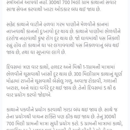
સ્ત્રીઓને આપવી નહીં. 300થી 700 મિલી ગ્રામ કાથાનો સવાર
સાંજ સેવન કરવાથી ખાટા ઓડકાર બંધ થઈ જાય છે.
સફેદ કાથાને વાટીને હળવા ગરમ પાણીને મેળવીને કાનમાં
નાખવાથી કાનનો દુ:ખાવો દૂર થાય છે. કાથાને પાણીમાં ભેળવીને
દરરોજ નહાવાથી કુષ્ટ રોગ દૂર થાય છે. જો ઘાવમાંથી પસ નિકળી
રહ્યું હોય તો કાથાને ઘા પર લગાવવાથી પસ નિકળવાનું બંધ થઈ
જાય છે, તથા ઘા સૂખાવા લાગે છે.
દિવસમાં ત્રણ વાર કાથો, હળદર અને મિશ્રી 1-1ગ્રામની માત્રામાં
ભેળવીને ચૂસવાથી ખાંસી દૂર થાય છે. 300 મિલીગ્રામ કાથાનું ચૂર્ણ
મોઢામાં રાખીને ચૂસવાથી બેસેલુ ગળુ, અવાજ રોકાવી, ગળાની
ખરાશ, અને ચાંદા વગેરે દૂર થઈ જાય છે. તેનો દિવસમાં 5 થી 6
વાર પ્રયોગ કરવો જોઇએ.
કાથાને પકવીને પ્રયોગ કરવાથી ઝાડા બંધ થઇ જાય છે. સાથે જ
તેના પ્રયોગથી પાચન શક્તિ પણ ઠીક થઇ જાય છે. તેનું 300થી
700 મિલી ગ્રામની માત્રા સુધી પ્રયોગ કરો. 5 ગ્રામની માત્રામાં કાથો,