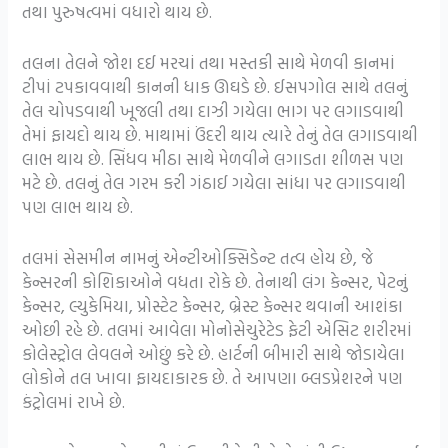
તથા પુરુષત્વમાં વધારો થાય છે.
તલના તેલને જોશ દઈ મરચાં તથા મસ્તકી સાથે મેળવી કાનમાં
ટીપાં ટપકાવવાથી કાનની ધાક ઊઘડે છે. ઈસપગોલ સાથે તલનું
તેલ ચોપડવાથી ખૂજલી તથા દાઝી ગયેલા ભાગ પર લગાડવાથી
તેમાં ફાયદો થાય છે. માથામાં ઉંદરી થાય ત્યારે તેનું તેલ લગાડવાથી
લાભ થાય છે. સિંધવ મીઠા સાથે મેળવીને લગાડતા શીળસ પણ
મટે છે. તલનું તેલ ગરમ કરી ગંઠાઈ ગયેલા સાંધા પર લગાડવાથી
પણ લાભ થાય છે.
તલમાં સેસમીન નામનું એન્ટીઓક્સિડેન્ટ તત્વ હોય છે, જે
કેન્સરની કોશિકાઓને વધતા રોકે છે. તેનાથી લંગ કેન્સર, પેટનું
કેન્સર, લ્યુકેમિયા, પ્રોસ્ટેટ કેન્સર, બ્રેસ્ટ કેન્સર થવાની આશંકા
ઓછી રહે છે. તલમાં આવેલા મોનોસેચુરેટેડ ફેટી એસિટ શરીરમાં
કોલેસ્ટ્રોલ લેવલને ઓછું કરે છે. હાર્ટની બીમારી સાથે જોડાયેલા
લોકોને તલ ખાવા ફાયદાકારક છે. તે આપણા બ્લડપ્રેશરને પણ
કંટ્રોલમાં રાખે છે.