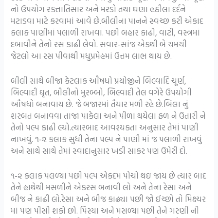
નો ઉપયોગ રક્તાતિસાર અને મરડો તથા ઘણા હઠીલા દર્દને
મટાડવા માટે કરવામાં આવે છે.બીલીના પાનને સ્વચ્છ કરી એકાદ
કલાક પાણીમાં પલાળી રાખવા. પછી બહાર કાઢી, વાટી, વસ્ત્રમાં
દબાવીને તેનો રસ કાઢી લેવો. સવાર-સાંજ એકથી બે ચમચી
જેટલો આ રસ પીવાથી મધુપ્રમેહમાં ઉત્તમ લાભ થાય છે.
બીલી સાથે બીજા કેટલાક ઔષધો પ્રયોજીને બિલ્વાદિ ચૂર્ણ,
બિલ્વાદી ઘૃત, બીલીનો મુરબ્બો, બિલ્વાદી તેલ વગેરે ઉપયોગી
ઔષધો બનાવાય છે. જે બજારમાં તૈયાર મળી રહે છે.બિલા નું
શરબત બનાવવા તાજા પાકેલા અને પીળા થયેલા ફળ ને ઉતારી ને
તેનો પલ્પ કાઢી લ્યો.ત્યારબાદ આવશ્યકતા અનુસાર તેમાં પાણી
નાખવું. ૧-૨ કલાક સુધી તેના પલ્પ ને પાણી માં જ પલાળી રાખવું
અને સાથે સાથે તેમાં સ્વાદાનુસાર ખડી સાકર પણ ઉમેરી દો.
૧-૨ કલાક પલળ્યા પછી પલ્પ એકદમ પોચો થઇ જાય છે ત્યાર બાદ
તેને હાથેથી મસળીને એકરસ બનાવી લો અને તેના રેસા અને
બીજ ને કાઢી લો.રેસા અને બીજ કાઢ્યા પછી જો ઈચ્છો તો મિક્ષ્ચર
માં પણ પીસી શકો છો. પિસ્યા અને મસળ્યા પછી તેને ગરણી ની