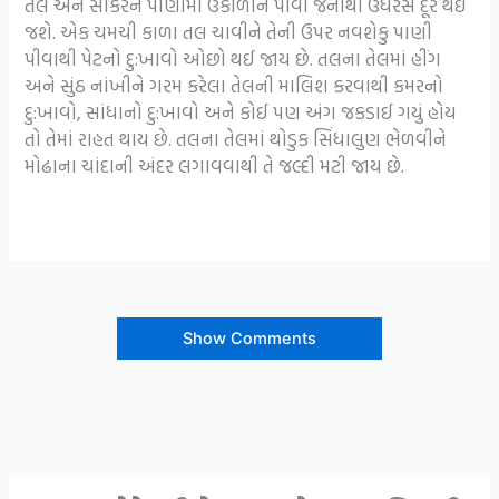
તલ અને સાકરને પાણીમાં ઉકાળીને પીવો જેનાંથી ઉધરસ દૂર થઈ
જશે. એક ચમચી કાળા તલ ચાવીને તેની ઉપર નવશેકુ પાણી
પીવાથી પેટનો દુ:ખાવો ઓછો થઈ જાય છે. તલના તેલમાં હીંગ
અને સુંઠ નાંખીને ગરમ કરેલા તેલની માલિશ કરવાથી કમરનો
દુ:ખાવો, સાંધાનો દુ:ખાવો અને કોઈ પણ અંગ જકડાઈ ગયું હોય
તો તેમાં રાહત થાય છે. તલના તેલમાં થોડુક સિંધાલુણ ભેળવીને
મોઢાના ચાંદાની અંદર લગાવવાથી તે જલ્દી મટી જાય છે.
Show Comments