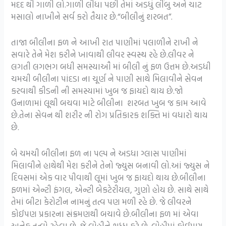
મદદ થી ગાળી લો.ગાળી લીધા પછી તેમાં અડધું લીંબુ અને ચાટ
મસાલો નાખીને સર્વ કરો તૈયાર છે.“બીલીનું શરબત”.
તાજા બીલીના ફળ ને આખી રાત પાણીમાં પલાળીને રાખી ને
સવારે તેને મેશ કરીને ખાવાથી લીવર સ્વસ્થ રહે છે.લીવર ને
લગતી લગભગ બધી સમસ્યાઔ માં બીલી નું ફળ ઉત્તમ છે.અડધી
ચમચી બીલીના પાંદડા ના ચૂર્ણ ને પાણી સાથે મિલાવીને સેવન
કરવાથી કીડની ની સમસ્યામાં ખુબ જ ફાયદો થાય છે.જો
ઉનાળામાં લૂથી બચવા માટે બીલીના શરબત ખુબ જ કામ આવે
છે.તેના સેવન થી શરીર ની રોગ પ્રતિકારક શક્તિ માં વધારો થાય
છે.
બે ચમચી બીલીના ફળ ના પલ્પ ને અડધા ગ્લાસ પાણીમાં
મિલાવીને હાથેથી મેશ કરીને તેનો જ્યુસ બનાવી લો.આં જ્યુસ ને
દિવસમાં એક વાર પીવાથી લૂમાં ખુબ જ ફાયદો થાય છે.બીલીના
ફળમાં એન્ટી ફંગલ, એન્ટી બેકટેરીયલ, ગુણો હોય છે. સાથે સાથે
તેમાં બીટા કેરોટીન નામનું તત્વ પણ મળી રહે છે. જે લીવરને
કોઈપણ પ્રકારના સંક્રમણથી બચાવે છે.બીલીના ફળ માં એવા
અનેક તત્વો રહેલા છે, જે લોહીને શુધ્ધ કરે છે. લોહીમાં કોઈપણ