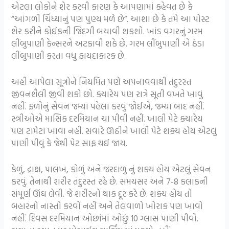
એટલા લોકોને શેર કરવી કારણ કે આપણામાં કહેવત છે કે
“આંગળી ચિંધ્યાનું પણ પુણ્ય મળે છે”. આશા છે કે તમે આ પોસ્ટ
શેર કરીને કોઈકની જિંદગી બચાવી શકશો. ખાંડ વગરનું ગરમ
લીંબુપાણી કેન્સરને અટકાવી શકે છે. ગરમ લીંબુપાણી એ ઠંડા
લીંબુપાણી કરતા વધુ ફાયદાકારક છે.
અહી આપેલા સૂત્રોને નિયમિત પણે અપનાવવાથી તંદુરસ્ત
જીવનશૈલી જીવી શકો છો. ક્યારેય પણ રાત્રે સૂતી વખતે ખાવું
નહીં. ફળોનું સેવન જમ્યા પહેલા કરવું જોઈએ, જમ્યા બાદ નહીં.
સ્ત્રીઓએ માસિક દરમિયાન ચા પીવી નહીં. ખાલી પેટે ક્યારેય
પણ ટામેટાં ખાવા નહીં. સવારે ઊઠીને ખાલી પેટે શક્ય હોય એટલું
પાણી પીવું કે જેથી પેટ સાફ થઈ જાય.
કેળું, દ્રાક્ષ, પાલખ, કોળું અને જરદાળુ નું શક્ય હોય એટલું સેવન
કરવું. તેનાથી શરીર તંદુરસ્ત રહે છે. સમયસર અને 7-8 કલાકની
સંપૂર્ણ ઊંઘ લેવી. જે શરીરનો થાક દૂર કરે છે. શક્ય હોય તો
બહારનો નાસ્તો કરવો નહીં અને તેલવાળો ખોરાક પણ ખાવો
નહીં. દિવસ દરમિયાન ઓછાંમાં ઓછું 10 ગ્લાસ પાણી પીવો.