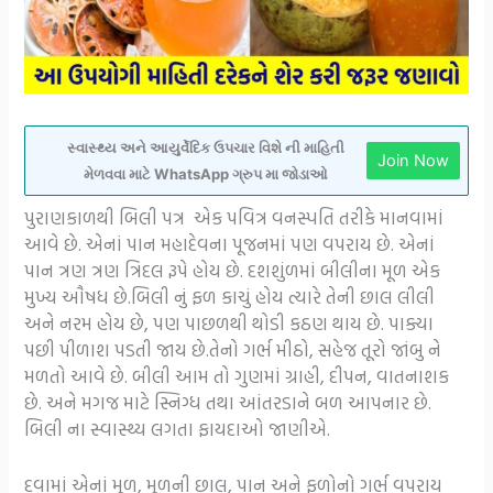
સ્વાસ્થ્ય અને આયુર્વેદિક ઉપચાર વિશે ની માહિતી
Join Now
મેળવવા માટે WhatsApp ગ્રુપ મા જોડાઓ
પુરાણકાળથી બિલી પત્ર એક પવિત્ર વનસ્પતિ તરીકે માનવામાં
આવે છે. એનાં પાન મહાદેવના પૂજનમાં પણ વપરાય છે. એનાં
પાન ત્રણ ત્રણ ત્રિદલ રૂપે હોય છે. દશશુંળમાં બીલીના મૂળ એક
મુખ્ય ઔષધ છે.બિલી નું ફળ કાચું હોય ત્યારે તેની છાલ લીલી
અને નરમ હોય છે, પણ પાછળથી થોડી કઠણ થાય છે. પાક્યા
પછી પીળાશ પડતી જાય છે.તેનો ગર્ભ મીઠો, સહેજ તૂરો જાંબુ ને
મળતો આવે છે. બીલી આમ તો ગુણમાં ગ્રાહી, દીપન, વાતનાશક
છે. અને મગજ માટે સ્નિગ્ધ તથા આંતરડાને બળ આપનાર છે.
બિલી ના સ્વાસ્થ્ય લગતા ફાયદાઓ જાણીએ.
દવામાં એનાં મૂળ, મૂળની છાલ, પાન અને ફળોનો ગર્ભ વપરાય