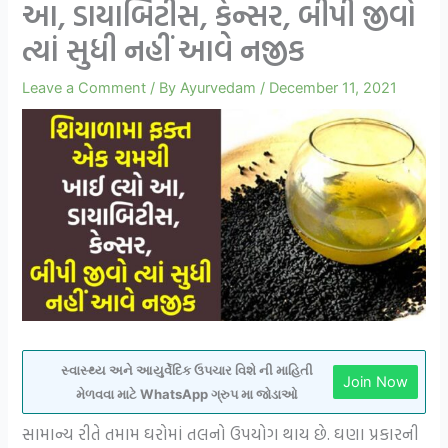
આ, ડાયાબિટીસ, કેન્સર, બીપી જીવો
ત્યાં સુધી નહીં આવે નજીક
Leave a Comment
/ By
Ayurvedam
/
December 11, 2021
સ્વાસ્થ્ય અને આયુર્વેદિક ઉપચાર વિશે ની માહિતી
Join Now
મેળવવા માટે WhatsApp ગ્રુપ મા જોડાઓ
સામાન્ય રીતે તમામ ઘરોમાં તલનો ઉપયોગ થાય છે. ઘણા પ્રકારની