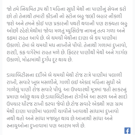
જો તમે નિયમિત રૂપ થી 1 મહિના સુધી મેથી ના પાણીનું સેવન કરો
છો તો તેનાથી તમારી કીડની નો સ્ટોન બહુ જલ્દી બહાર નીકળી
જશે અને તમને કોઈ પણ પ્રકારની પથરી થવાની પણ શક્યતા બહુ
ઓછી રહેશે.મેથીમાં જોવા મળતું મ્યુસિલેજ નામનું તત્વ ગળા અને
કફમાં રાહત આપે છે. બે ચમચી મેથીના દાણા બે કપ પાણીમાં
ઉકાળો. તેમાં બે ચમચી મધ નાખીને પીવો. તેનાથી ગળામાં દુખાવો,
શરદી, કફ વગેરેમાં રાહત મળે છે. ફિલ્ટર પાણીથી મેથી અને ગાર્ગલ
ઉકાળો, મોઢામાંથી દુર્ગંધ દૂર થાય છે.
ડાયાબિટીસના દર્દીએ બે ચમચી મેથી રોજ રાત્રે પાણીમાં પલાળી
રાખી, સવારે ખૂબ મસળીને, ગાળી લઈ એકાદ મહિના સુધી એ
ગાળેલું પાણી રોજ સવારે પીવું. આ ઉપચારથી મૂત્રમાં જતી સાકરનું
પ્રમાણ ઓછું થાય છે.ડાયાબિટીસના રોગીએ આ સરળ અને સાદો
ઉપચાર ધીરજ રાખી કરવા જેવો છે.રોજ સવારે એકથી ત્રણ ગ્રામ
મેથી દાણા પાણીમાં પલાળી ચાવીને ખાવાથી સાંધામાં દુખાવો
નથી થતો અને સાંધા મજબૂત થાય છે.આનાથી સાંધા અને
સ્નાયુઓના દુખાવામાં પણ આરામ મળે છે.