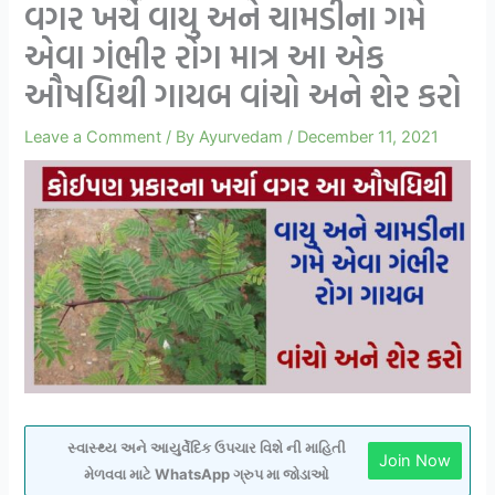
વગર ખર્ચે વાયુ અને ચામડીના ગમે
એવા ગંભીર રોગ માત્ર આ એક
ઔષધિથી ગાયબ વાંચો અને શેર કરો
Leave a Comment
/ By
Ayurvedam
/
December 11, 2021
સ્વાસ્થ્ય અને આયુર્વેદિક ઉપચાર વિશે ની માહિતી
Join Now
મેળવવા માટે WhatsApp ગ્રુપ મા જોડાઓ