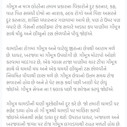
ગૌમૂત્ર ન માત્ર લોહીના તમામ પ્રકારના વિકારોને દુર કરનાર, કફ,
વાત પિત્ત સબંધી દોષો ના નાશક, હ્રદય રોગો અને વિશ અસરને
દુર કરનારા, શક્તિ વધારનાર ગણવામાં આવે છે, પણ તે ઉંમર પણ
વધારે છે. ગેસની તકલીફમાં રોજ સવારે અડધા કપ પાણીમાં ગૌમૂત્ર
સાથે મીઠું અને લીંબુનો રસ ભેળવીને પીવું જોઈએ.
ચામડીના રોગમાં ગૌમૂત્ર અને વાટેલું જીરુંના લેપથી આરામ મળે
છે. ધાધર, ખરજવા માં ગૌમૂત્ર ઉપયોગી છે. ગૌમૂત્ર મોટાપો ઓછો
કરવામાં મદદગાર છે, એક ગ્લાસ તાજા પાણીમાં ચાર ટીપા ગૌમૂત્ર
સાથે બે ચમચી મધ અને એક ચમચી લીંબુનો રસ ભેળવીને
નિયમિત પીવાથી લાભ મળે છે. ગૌમૂત્ર લેવાનો ઉત્તમ સમય રોજ
સવારનો હોય છે અને તે પેટ સાફ કર્યા પછી ખાલી પેટ લેવું
જોઈએ. ગૌમૂત્ર સેવન ના 1 કલાક પછી જ ભોજન કરવું જોઈએ.
ગૌમૂત્ર ચામડીની ઘણી મુશ્કેલીઓ દૂર કરે છે. જો તમારી ચામડી પર
સફેદ ડાઘા હોય તો ગૌ મૂત્રથી ચામડી પર માલિશ કરવી
જોઇએ.એનાથી સફેદ ડાઘા દૂર થશે. ઉપરાંત ધાધર, ખંજવાળ અને
ખરજવાંની જગ્યા પર રોજ ગૌમૂત્ર લગાડવાથી રાહત મળતી હોય છે.