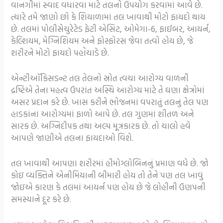
વાનગીમાં સ્વાદ વધારવા માટે તલનો ઉપયોગ કરવામાં આવે છે.
ત્યારે તમે જાણો છો કે શિયાળામાં તલ ખાવાથી મોટો ફાયદો થાય
છે. તલમાં પોલીસેચુરેટેડ ફેટી એસિટ, ઓમેગા-6, ફાઈબર, આયર્ન,
કેલ્શિયમ, મેગ્નિશિયમ અને ફોસ્ફોરસ જેવા તત્વો હોય છે, જે
શરીરને મોટો ફાયદો પહોંચાડે છે.
એન્ટીઑકિસડન્ટ તલ તેલનો સ્રોત ત્વચા આરોગ્ય વાળની ​​
દ્રષ્ટિએ તેના મહત્વ ઉપરાંત અસ્થિ આરોગ્ય માટે તે ઘણા ક્ષેત્રોમાં
અસર પ્રદાન કરે છે. ખાસ કરીને ભોજનમાં વપરાતું તલનું તેલ પણ
હાડકાંના આરોગ્યમાં ફાળો આપે છે. તલ ગુણમાં શીતળ અને
સારક છે. અગ્નિદીપક તથા અલ્પ મૂત્રકારક છે. તો ચાલો હવે
આપણે જાણીએ તલના ફાયદાઓ વિશે.
તલ ખાવાથી આપણા શરીરમાં હીમોગ્લોબિનનું પ્રમાણ વધે છે. જો
કોઇ વ્યક્તિને એનીમિયાની બીમારી હોય તો તેને પણ તલ ખાવું
જોઇએ કારણ કે તલમાં આયર્ન પણ હોય છે જે લોહીની ઉણપની
સમસ્યાને દૂર કરે છે.