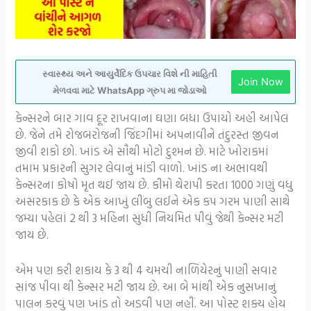
સ્વાસ્થ્ય અને આયુર્વેદિક ઉપચાર વિશે ની માહિતી
Join Now
મેળવવા માટે WhatsApp ગ્રુપ મા જોડાઓ
કેન્સરને બાર ગાવ દૂર રાખવાના ઘણા બધા ઉપાયો અહી આપેલ
છે. જેને તમે રોજબરોજની જિંદગીમાં અપનાવીને તંદુરસ્ત જીવન
જીવી શકો છો. ખાંડ એ સૌથી મોટો દુશ્મન છે. માટે ખોરાકમાં
તમામ પ્રકારની સુગર લેવાનું માંડી વાળો. ખાંડ ના અભાવથી
કેન્સરના કોષો મૃત થઈ જાય છે. કીમો થેરાપી કરતા 1000 ગણું વધુ
અસરકાક છે કે એક આખું લીંબુ લઈને એક કપ ગરમ પાણી સાથે
જમ્યા પહેલાં 2 થી 3 મહિના સુધી નિયમિત પીવું જેથી કેન્સર મટી
જાય છે.
એમ પણ કરી શકાય કે 3 થી 4 ચમચી નાળિયેરનું પાણી સવાર
સાંજ પીવા થી કેન્સર મટી જાય છે. આ બે માંથી એક નુસખાનું
પાલન કરવું પણ ખાંડ તો અડવી પણ નહીં. આ પોસ્ટ શક્ય હોય