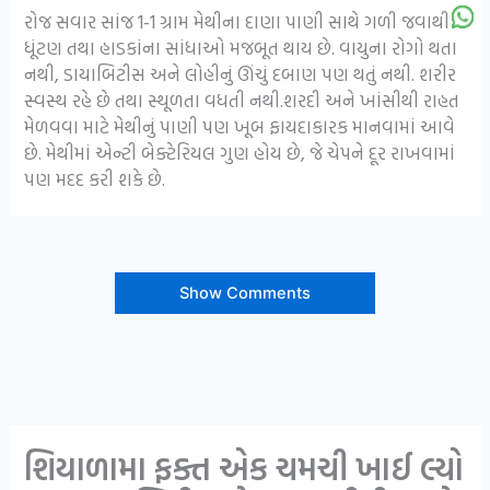
રોજ સવાર સાંજ 1-1 ગ્રામ મેથીના દાણા પાણી સાથે ગળી જવાથી
ધૂંટણ તથા હાડકાંના સાંધાઓ મજબૂત થાય છે. વાયુના રોગો થતા
નથી, ડાયાબિટીસ અને લોહીનું ઊંચું દબાણ પણ થતું નથી. શરીર
સ્વસ્થ રહે છે તથા સ્થૂળતા વધતી નથી.શરદી અને ખાંસીથી રાહત
મેળવવા માટે મેથીનું પાણી પણ ખૂબ ફાયદાકારક માનવામાં આવે
છે. મેથીમાં એન્ટી બેક્ટેરિયલ ગુણ હોય છે, જે ચેપને દૂર રાખવામાં
પણ મદદ કરી શકે છે.
Show Comments
શિયાળામા ફક્ત એક ચમચી ખાઈ લ્યો