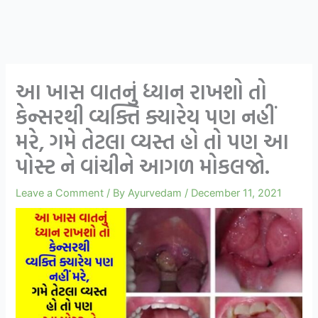
આ ખાસ વાતનું ધ્યાન રાખશો તો
કેન્સરથી વ્યક્તિ ક્યારેય પણ નહીં
મરે, ગમે તેટલા વ્યસ્ત હો તો પણ આ
પોસ્ટ ને વાંચીને આગળ મોકલજો.
Leave a Comment
/ By
Ayurvedam
/
December 11, 2021