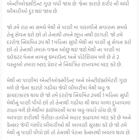
એન્ટીઓક્સીડેન્ટ ગુણ વધી જાય છે. જેના કારણે શરીર ની બધી
બીમારીઓ દુર થઇ જાય છે.
જો તમે રાત ના સમયે મેથી ને પાણી માં પલાળીને સવારના સમયે
તેનું સેવન કરો છો તો તેનાથી તમને ભૂખ નથી લાગતી. જો તમે
દરરોજ નિયમિત રૂપ થી 1 મહિના સુધી મેથી ના પાણી નું સેવન કરો
છો તો તેનાથી તમારું વજન ઓછું થઇ જશે.મેથી ના પાણી માં
કલેકટર મેનન નામનું કમ્પાઉન્ડ અને પોટેશિયમ મળે છે તે 2
વસ્તુઓ તમારા બ્લડ પ્રેશર ને નિયંત્રિત રાખવામાં મદદ કરે છે.
મેથી ના પાણીમાં એન્ટીઓક્સીડેન્ટ અને એન્ટીઈંફ્લેમેટરી ગુણ
મળે છે જેના કારણે ગઠીયા જેવી બીમારીમાં મેથી બહુ જ
ફાયદાકારક થાય છે જો તમે દરરોજ નિયમિત રૂપથી 1 મહિના સુધી
મેથીનું પાણી પીવો છો તો તેનાથી ગઠીયા થી થવા વાળા દુખાવામાં
રાહત મળે છે.મેથીમાં ફાઈબરની માત્રા બહુ વધારે હોય છે,જે
આપણા શરીરથી ઝેરીલા તત્વોને બહાર કાઢવામાં મદદ કરે છે અને
કેન્સર જેવી ગંભીર બીમારીઓ થી આપણી સુરક્ષા કરે છે જો તમે
મેથી નું પાણી પીવો છો તો તેનાથી પેટના કેન્સરથી બચાવ થાય છે.