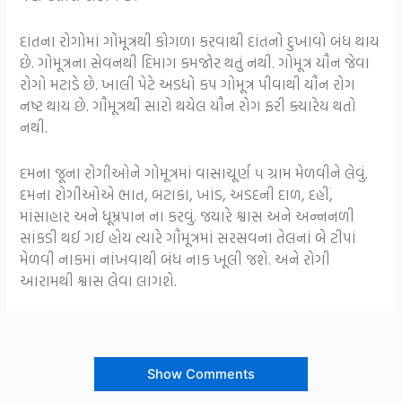
દાંતના રોગોમાં ગોમૂત્રથી કોગળા કરવાથી દાંતનો દુખાવો બંધ થાય
છે. ગોમૂત્રના સેવનથી દિમાગ કમજોર થતું નથી. ગોમૂત્ર યૌન જેવા
રોગો મટાડે છે. ખાલી પેટે અડધો કપ ગોમૂત્ર પીવાથી યૌન રોગ
નષ્ટ થાય છે. ગૌમૂત્રથી સારો થયેલ યૌન રોગ ફરી ક્યારેય થતો
નથી.
દમના જૂના રોગીઓને ગોમૂત્રમાં વાસાચૂર્ણ ૫ ગ્રામ મેળવીને લેવું.
દમના રોગીઓએ ભાત, બટાકા, ખાંડ, અડદની દાળ, દહીં,
માંસાહાર અને ધૂમ્રપાન ના કરવું. જયારે શ્વાસ અને અન્નનળી
સાંકડી થઈ ગઈ હોય ત્યારે ગૌમૂત્રમાં સરસવના તેલનાં બે ટીપાં
મેળવી નાકમાં નાંખવાથી બંધ નાક ખૂલી જશે. અને રોગી
આરામથી શ્વાસ લેવા લાગશે.
Show Comments