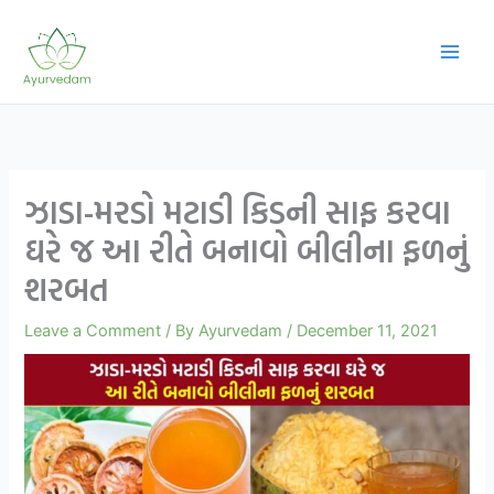
Skip
to
content
ઝાડા-મરડો મટાડી કિડની સાફ કરવા
ઘરે જ આ રીતે બનાવો બીલીના ફળનું
શરબત
Leave a Comment
/ By
Ayurvedam
/
December 11, 2021