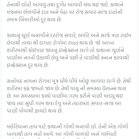
તેનાથી લોહી આવવું તથા દુર્ગંધ આવવી બંધ થઇ જશે. કાથાને
મંજનમાં ભેળવીને દાંત અને પેઢા પર રોજ સવાર-સાંજ દાંતોની
તમામ બિમારીઓ દૂર થાય છે.
કાથાનું ચૂર્ણ બનાવીને દરરોજ સવારે, બપોરે અને સાંજે ત્રણ ટાઈમ
લેવાથી ત્વચા થી લગતા રોગોમાં રાહત થાય છે. જો આખા
શરીરમાંથી કોઈપણ જાતનું ઇન્ફેક્શન લાગે તો કાથાના ચુર્ણને
પાણીમાં નાખી ઉકાળી લેવું અને પછી તે પાણીથી સ્નાન કરવાથી
ઇન્ફેક્શન દૂર થાય છે.
સનોમઠ નામના રોગમાં મૂત્ર ધીમે ધીમે ઓછું આવવા લાગે છે. તેથી
શરીરમાં કફ જામતો જાય છે. તેથી વાયુ ની સમસ્યા ઉત્પન્ન થાય
છે. આ સમસ્યામાં કાથો પાણીમાં ગરમ કરીને પાણી અડધુ થઇ
જાય ત્યાં સુધી ગરમ થવા દેવું અને ત્યારબાદ સવાર-સાંજ આ
પાણી પીવાથી ફાયદો થાય છે.
મલેરિયાના તાવ માટે કાથાની ગોળી બનાવી લો. તેની એક ગોળી
ખાવાથી તાવ નહીં આવે. આ ગોળી બાળકો અને ગર્ભવતી