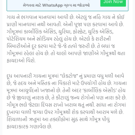
Join Now
મેળવવા માટે WhatsApp ગ્રુપ મા જોડાઓ
ગાય ને ભગવાન માનવામાં આવી છે. એટલું જ નહિ ગાય ને કોઈ
પ્રાણી માનવામાં નથી આવતી. એની પૂજા પણ કરવામાં આવે છે.
ગૌમૂત્રમાં કાર્બોલિક એસિડ, યુરિયા, ફોસ્ફેટ, યુરિક એસિડ,
પોટેશિયમ અને સોડિયમ રહેલું હોય છે. એટલે કે શરીરની
બિમારીઓને દૂર કરવા માટે જે-જે તત્વો જરુરી છે. તે બધાં જ
ગૌમૂત્રમાં રહેલાં હોય છે. તો ચાલો આપણે જાણીએ ગૌમૂત્રથી થતા
ફાયદાઓ વિશે.
દૂધ આપનારી ગાયના મૂત્રમાં “લેકટોજ” નું પ્રમાણ વધુ મળી આવે
છે, જે હ્રદય અને મસ્તિક ના વિકારો માટે ઉપયોગી હોય છે. ગાયના
મૂત્રમાં આયુર્વેદનો ખજાનો છે. તેની અંદર ‘કાર્બોલિક એસીડ’ હોય
છે જે જીવાણું નાશક છે, તે કીટાણું જન્ય રોગોનો પણ નાશ કરે છે.
ગૌમૂત્ર ભલે જેટલા દિવસ રાખો ખરાબ થતું નથી. સાંધા ના રોગમાં
દુખાવા વાળી જગ્યા ઉપર ગૌમૂત્રથી શેક કરવાથી આરામ મળે છે.
શિયાળાની ઋતુમાં આ તકલીફોમાં સુંઠ સાથે ગૌમૂત્ર પીવું
ફાયદાકારક ગણાવેલ છે.