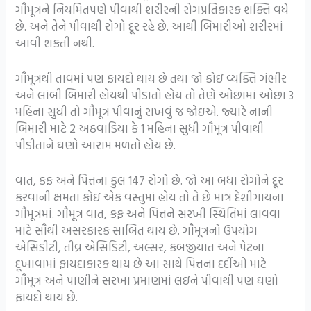
ગૌમૂત્રને નિયમિતપણે પીવાથી શરીરની રોગપ્રતિકારક શક્તિ વધે
છે. અને તેને પીવાથી રોગો દૂર રહે છે. આથી બિમારીઓ શરીરમાં
આવી શકતી નથી.
ગૌમૂત્રથી તાવમાં પણ ફાયદો થાય છે તથા જો કોઇ વ્યક્તિ ગંભીર
અને લાંબી બિમારી હોયથી પીડાતો હોય તો તેણે ઓછામાં ઓછા 3
મહિના સુધી તો ગૌમૂત્ર પીવાનું રાખવું જ જોઇએ. જ્યારે નાની
બિમારી માટે 2 અઠવાડિયા કે 1 મહિના સુધી ગૌમૂત્ર પીવાથી
પીડીતાને ઘણો આરામ મળતો હોય છે.
વાત, કફ અને પિત્તના કુલ 147 રોગો છે. જો આ બધા રોગોને દૂર
કરવાની ક્ષમતા કોઇ એક વસ્તુમાં હોય તો તે છે માત્ર દેશીગાયના
ગૌમૂત્રમાં. ગૌમૂત્ર વાત, કફ અને પિત્તને સરખી સ્થિતિમાં લાવવા
માટે સૌથી અસરકારક સાબિત થાય છે. ગૌમૂત્રનો ઉપયોગ
એસિડીટી, તીવ્ર એસિડિટી, અલ્સર, કબજીયાત અને પેટના
દૂખાવામાં ફાયદાકારક થાય છે આ સાથે પિત્તના દર્દીઓ માટે
ગૌમૂત્ર અને પાણીને સરખા પ્રમાણમાં લઇને પીવાથી પણ ઘણો
ફાયદો થાય છે.