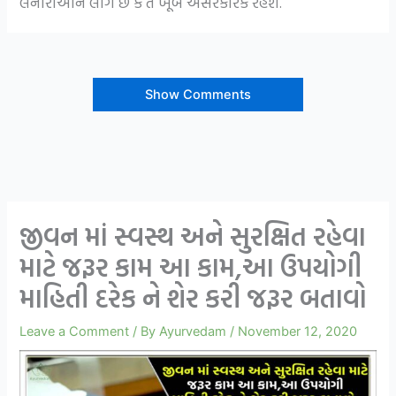
લેનારાઓને લાગે છે કે તે ખૂબ અસરકારક રહેશે.
Show Comments
જીવન માં સ્વસ્થ અને સુરક્ષિત રહેવા
માટે જરૂર કામ આ કામ,આ ઉપયોગી
માહિતી દરેક ને શેર કરી જરૂર બતાવો
Leave a Comment
/ By
Ayurvedam
/
November 12, 2020