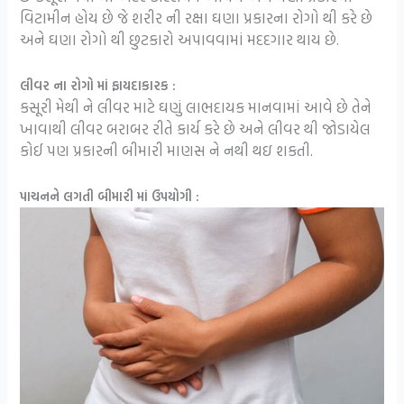
વિટામીન હોય છે જે શરીર ની રક્ષા ઘણા પ્રકારના રોગો થી કરે છે
અને ઘણા રોગો થી છુટકારો અપાવવામાં મદદગાર થાય છે.
લીવર ના રોગો માં ફાયદાકારક :
કસૂરી મેથી ને લીવર માટે ઘણું લાભદાયક માનવામાં આવે છે તેને
ખાવાથી લીવર બરાબર રીતે કાર્ય કરે છે અને લીવર થી જોડાયેલ
કોઈ પણ પ્રકારની બીમારી માણસ ને નથી થઇ શકતી.
પાચનને લગતી બીમારી માં ઉપયોગી :