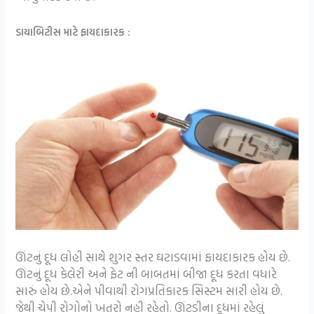
ડાયાબિટીસ માટે ફાયદાકારક :
ઊંટનું દૂધ લોહી સાથે શુગર સ્તર ઘટાડવામાં ફાયદાકારક હોય છે.
ઊંટનું દૂધ કેલેરી અને ફેટ ની બાબતમાં બીજા દૂધ કરતા વધારે
સારું હોય છે.એને પીવાથી રોગપ્રતિકારક સિસ્ટમ સારી હોય છે.
જેથી ચેપી રોગોનો ખતરો નહીં રહેતો. ઊંટડીના દૂધમાં રહેલું