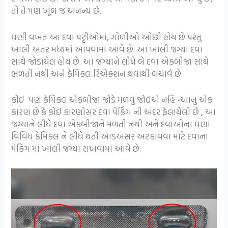
તો તે પણ ખૂબ જ અનન્ય છે.
ઘણી વખત આ દવા પટ્ટીઓમાં, ગોળીઓ ઓછી હોય છે પરંતુ
ખાલી અંતર મધ્યમાં આપવામાં આવે છે. આ ખાલી જગ્યા દવા
સાથે જોડાયેલ હોય છે. આ જગ્યાને લીધે બે દવા એકબીજા સાથે
ભળતી નથી અને કેમિકલ રિએક્શન થવાથી બચાવે છે.
કોઈ પણ કેમિકલ એકબીજા જોડે મળવું જોઈએ નહિ -આનું એક
કારણ છે કે કોઈ કારણોસર દવા પેકિંગ ની અંદર ફેલાયેલી છે , આ
જગ્યાને લીધે દવા એકબીજાને મળતી નથી અને દવાઓના ઘણાં
વિવિધ કેમિકલ ને લીધે થતી આડઅસર અટકાવવા માટે દવાના
પેકિંગ માં ખાલી જગ્યા રાખવામાં આવે છે.