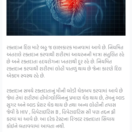
રક્તદાન દિલ માટે બહુ જ લાભકારક માનવામાં આવે છે. નિયમિત
અંતરાલે રક્તદાન કરવાથી શરીરમાં આયરનની માત્રા સંતુલિત રહે
છે અને રક્તદાતા હૃદયરોગના ખતરાથી દૂર રહે છે. નિયમિત
રક્તદાન કરવાથી શરીરમાં લોહી પાતળું થાય છે જેના કારણે દિલ
એકદમ સ્વસ્થ રહે છે.
રક્તદાન સમયે રક્તદાતાનું મીની બોડી ચેકઅપ કરવામાં આવે છે
જેમાં તેમાં શરીરમાં હીમોગ્લોબિનનું પ્રમાણ ચેક થાય છે, તેમનું બ્લડ
સુગર અને બ્લડ પ્રેશર ચેક થાય છે તથા અન્ય લોહીની તપાસ
જેવી કે HIV , હિપેટાઇટિસ B , હિપેટાઇટિસ સી પણ તદ્દન ફ્રી
કરવાં માં આવે છે. આ દરેક ટેસ્ટના રિઝલ્ટ રક્તદાતા સિવાય
કોઈને બતાવવામાં આવતા નથી.