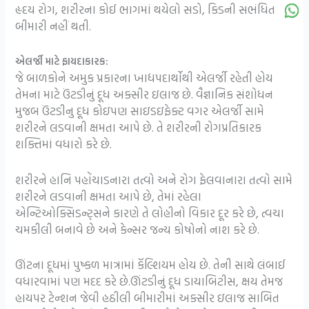
હૃદય રોગ, શરીરના કોઈ ભાગમાં થયેલો સડો, કિડની સભંધિત
બીમારી નહીં થતી.
એલર્જી માટે ફાયદાકારક:
જે બાળકોને અમુક પ્રકારના ખાદ્યપદાર્થોથી એલર્જી રહેતી હોય
તેમના માટે ઉંટડીનું દૂધ અક્સીર ઇલાજ છે. વૈજ્ઞાનિક સંશોધન
મુજબ ઉંટડીનુ દૂધ કોઇપણ સાઇડઇફેક્ટ વગર એલર્જી સામે
શરીરને લડવાની ક્ષમતા આપે છે. તે શરીરની રોગપ્રતિકારક
શક્તિમાં વધારો કરે છે.
શરીરને હાનિ પહોંચાડનારા તત્વો અને રોગ ફેલવાનારા તત્વો સામે
શરીરને લડવાની ક્ષમતા આપે છે, તેમાં રહેલા
એન્ટિઓક્સિડન્ટ્સને કારણે તે લોહીનો વિકાર દૂર કરે છે, ત્વચા
ચમકીલી બનાવે છે અને કેન્સર જન્ય કોષોનો નાશ કરે છે.
ઊંટના દૂધમાં પુષ્કળ માત્રામાં કૅલ્શિયમ હોય છે. તેની સાથે લંબાઈ
વધારવામાં પણ મદદ કરે છે.ઊંટડીનું દૂધ ડાયાબિટીસ, ક્ષય તેમજ
હાયપર ટેન્શન જેવી હઠીલી બીમારીમાં અક્સીર ઇલાજ સાબિત