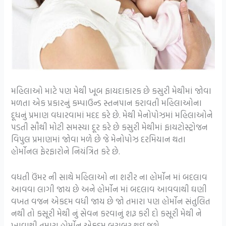
મહિલાઓ માટે પણ મેથી ખૂબ ફાયદાકારક છે કસુરી મેથીમાં જોવા
મળતા એક પ્રકારનું કમ્પાઉન્ડ સ્તનપાન કરાવતી મહિલાઓના
દૂધનું પ્રમાણ વધારવામાં મદદ કરે છે. મેથી મેનોપોઝમાં મહિલાઓને
પડતી સૌથી મોટી સમસ્યા દૂર કરે છે કસુરી મેથીમાં ફાયટોસ્ટ્રોજન
વિપુલ પ્રમાણમાં જોવા મળે છે જે મેનોપોઝ દરમિયાન થતા
હોર્મોનલ ફેરફારોને નિયંત્રિત કરે છે.
વધતી ઉંમર ની સાથે મહિલાઓ ના શરીર ના હોર્મોન માં બદલાવ
આવવા લાગી જાય છે અને હોર્મોન માં બદલાવ આવવાથી ઘણી
વખત વજન એકદમ વધી જાય છે જો તમારા પણ હોર્મોન સંતુલિત
નથી તો કસૂરી મેથી નું સેવન કરવાનું શરૂ કરી દો કસૂરી મેથી ને
ખાવાથી તમારા હોર્મોન એકદમ બરાબર થઇ જશે.