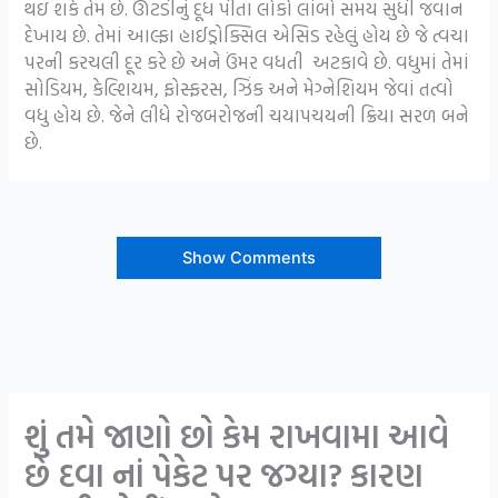
થઇ શકે તેમ છે. ઊંટડીનું દૂધ પીતા લોકો લાંબો સમય સુધી જવાન
દેખાય છે. તેમાં આલ્ફા હાઈડ્રોક્સિલ એસિડ રહેલું હોય છે જે ત્વચા
પરની કરચલી દૂર કરે છે અને ઉંમર વધતી અટકાવે છે. વધુમાં તેમાં
સોડિયમ, કેલ્શિયમ, ફોસ્ફરસ, ઝિંક અને મેગ્નેશિયમ જેવાં તત્વો
વધુ હોય છે. જેને લીધે રોજબરોજની ચયાપચયની ક્રિયા સરળ બને
છે.
Show Comments
શું તમે જાણો છો કેમ રાખવામા આવે
છે દવા નાં પેકેટ પર જગ્યા? કારણ