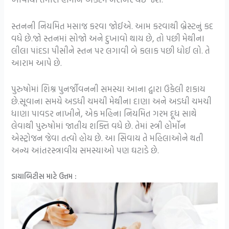
સ્તનની નિયમિત મસાજ કરવા જોઈએ. આમ કરવાથી બ્રેસ્ટનું કદ
વધે છે.જો સ્તનમાં સોજો અને દુખાવો થાય છે, તો પછી મેથીના
લીલા પાંદડા પીસીને સ્તન પર લગાવી બે કલાક પછી ધોઈ લો. તે
આરામ આપે છે.
પુરુષોમાં શિશ્ન પુનર્જીવનની સમસ્યા આના દ્વારા ઉકેલી શકાય
છે.સૂવાના સમયે અડધી ચમચી મેથીના દાણા અને અડધી ચમચી
ધાણા પાવડર નાખીને, એક મહિના નિયમિત ગરમ દૂધ સાથે
લેવાથી પુરુષોમાં જાતીય શક્તિ વધે છે. તેમાં સ્ત્રી હોર્મોન
એસ્ટ્રોજન જેવા તત્વો હોય છે. આ સિવાય તે મહિલાઓને થતી
અન્ય આંતરસ્ત્રાવીય સમસ્યાઓ પણ ઘટાડે છે.
ડાયાબિટીસ માટે ઉત્તમ :