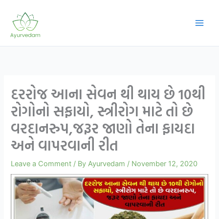
Skip
to
content
દરરોજ આના સેવન થી થાય છે 10થી
રોગોનો સફાયો, સ્ત્રીરોગ માટે તો છે
વરદાનરુપ,જરૂર જાણો તેના ફાયદા
અને વાપરવાની રીત
Leave a Comment
/ By
Ayurvedam
/
November 12, 2020