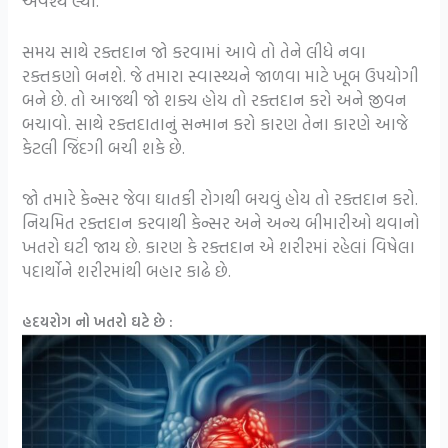
અવશ્ય લ્યો.
સમય સાથે રક્તદાન જો કરવામાં આવે તો તેને લીધે નવા
રક્તકણો બનશે. જે તમારા સ્વાસ્થ્યને જાળવા માટે ખૂબ ઉપયોગી
બને છે. તો આજથી જો શક્ય હોય તો રક્તદાન કરો અને જીવન
બચાવો. સાથે રક્તદાતાનું સન્માન કરો કારણ તેના કારણે આજે
કેટલી જિંદગી બચી શકે છે.
જો તમારે કેન્સર જેવા ઘાતકી રોગથી બચવું હોય તો રક્તદાન કરો.
નિયમિત રક્તદાન કરવાથી કેન્સર અને અન્ય બીમારીઓ થવાનો
ખતરો ઘટી જાય છે. કારણ કે રક્તદાન એ શરીરમાં રહેલાં વિષેલા
પદાર્થોને શરીરમાંથી બહાર કાઢે છે.
હદયરોગ નો ખતરો ઘટે છે :