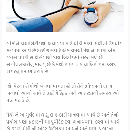
લોકોને ડાયાબિટીઝથી બચાવવા માટે થોડી કડવી મેથીનો ઉપયોગ
કરવામાં આવે છે દરરોજ સવારે એક ચમચી મેથીના દાણા એક
ગ્લાસ પાણી સાથે લેવાથી ડાયાબિટીઝમાં રાહત મળે છે
સંશોધનકારોનું માનવું છે કે મેથી ટાઇપ 2 ડાયાબિટીઝમાં બ્લડ
શુગરનું પ્રમાણ ઘટાડે છે .
જો પેટના રોગોથી બચવા માંગતા હો તો તેને ભોજનનો ભાગ
બનાવો આની સાથે તે હાર્ટ ગેસ્ટ્રિક અને આંતરડાની સમસ્યાઓ
પણ મટાડે છે.
મેથી ને આયુર્વેદ માં ઘણું લાભકારી માનવામાં આવે છે અને તેનો
પ્રયોગ ઘણા પ્રકારની આયુર્વેદિક દવા બનાવવામાં કરવામાં આવે
છે કસૂરી મેથી ની અંદર કેલ્શિયમ આયર્ન અને ઘણા પ્રકારના