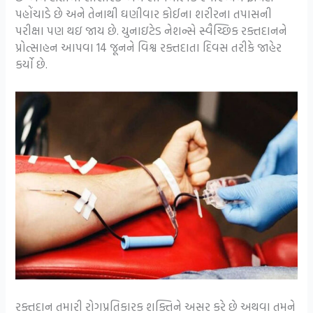
પહોંચાડે છે અને તેનાથી ઘણીવાર કોઈના શરીરના તપાસની
પરીક્ષા પણ થઇ જાય છે. યુનાઇટેડ નેશન્સે સ્વૈચ્છિક રક્તદાનને
પ્રોત્સાહન આપવા 14 જૂનને વિશ્વ રક્તદાતા દિવસ તરીકે જાહેર
કર્યો છે.
રક્તદાન તમારી રોગપ્રતિકારક શક્તિને અસર કરે છે અથવા તમને