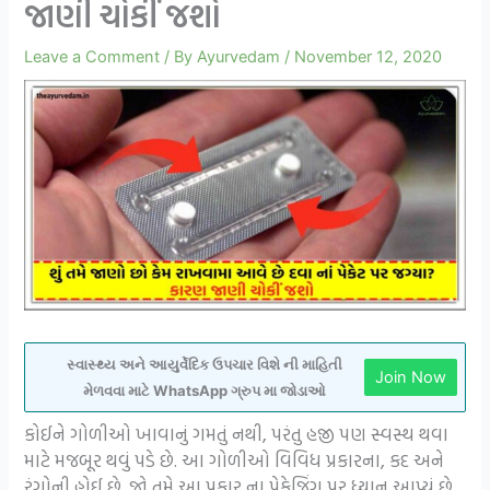
જાણી ચોકીં જશો
Leave a Comment
/ By
Ayurvedam
/
November 12, 2020
સ્વાસ્થ્ય અને આયુર્વેદિક ઉપચાર વિશે ની માહિતી
Join Now
મેળવવા માટે WhatsApp ગ્રુપ મા જોડાઓ
કોઈને ગોળીઓ ખાવાનું ગમતું નથી, પરંતુ હજી પણ સ્વસ્થ થવા
માટે મજબૂર થવું પડે છે. આ ગોળીઓ વિવિધ પ્રકારના, કદ અને
રંગોની હોઈ છે. જો તમે આ પ્રકાર ના પેકેજિંગ પર ધ્યાન આપ્યું છે,