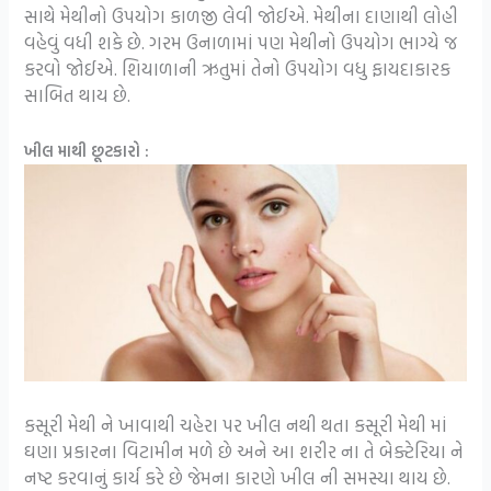
સાથે મેથીનો ઉપયોગ કાળજી લેવી જોઈએ. મેથીના દાણાથી લોહી
વહેવું વધી શકે છે. ગરમ ઉનાળામાં પણ મેથીનો ઉપયોગ ભાગ્યે જ
કરવો જોઈએ. શિયાળાની ઋતુમાં તેનો ઉપયોગ વધુ ફાયદાકારક
સાબિત થાય છે.
ખીલ માથી છૂટકારો :
કસૂરી મેથી ને ખાવાથી ચહેરા પર ખીલ નથી થતા કસૂરી મેથી માં
ઘણા પ્રકારના વિટામીન મળે છે અને આ શરીર ના તે બેક્ટેરિયા ને
નષ્ટ કરવાનું કાર્ય કરે છે જેમના કારણે ખીલ ની સમસ્યા થાય છે.