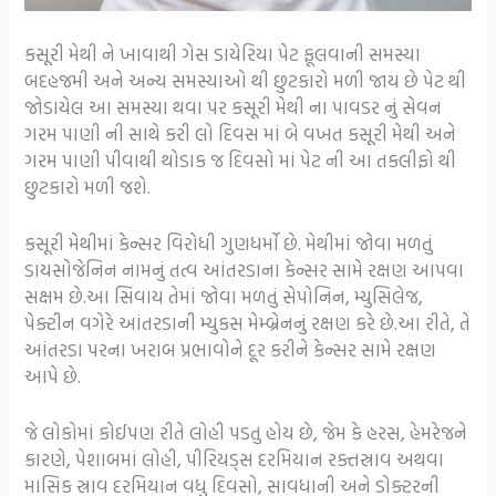
કસૂરી મેથી ને ખાવાથી ગેસ ડાયેરિયા પેટ ફૂલવાની સમસ્યા
બદહજમી અને અન્ય સમસ્યાઓ થી છુટકારો મળી જાય છે પેટ થી
જોડાયેલ આ સમસ્યા થવા પર કસૂરી મેથી ના પાવડર નું સેવન
ગરમ પાણી ની સાથે કરી લો દિવસ માં બે વખત કસૂરી મેથી અને
ગરમ પાણી પીવાથી થોડાક જ દિવસો માં પેટ ની આ તકલીફો થી
છુટકારો મળી જશે.
કસૂરી મેથીમાં કેન્સર વિરોધી ગુણધર્મો છે. મેથીમાં જોવા મળતું
ડાયસોજેનિન નામનું તત્વ આંતરડાના કેન્સર સામે રક્ષણ આપવા
સક્ષમ છે.આ સિવાય તેમાં જોવા મળતું સેપોનિન, મ્યુસિલેજ,
પેક્ટીન વગેરે આંતરડાની મ્યુકસ મેમ્બ્રેનનું રક્ષણ કરે છે.આ રીતે, તે
આંતરડા પરના ખરાબ પ્રભાવોને દૂર કરીને કેન્સર સામે રક્ષણ
આપે છે.
જે લોકોમાં કોઈપણ રીતે લોહી પડતુ હોય છે, જેમ કે હરસ, હેમરેજને
કારણે, પેશાબમાં લોહી, પીરિયડ્સ દરમિયાન રક્તસ્રાવ અથવા
માસિક સ્રાવ દરમિયાન વધુ દિવસો, સાવધાની અને ડોક્ટરની