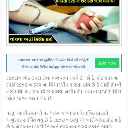
સ્વાસ્થ્ય અને આયુર્વેદિક ઉપચાર વિશે ની માહિતી
Join Now
મેળવવા માટે WhatsApp ગ્રુપ મા જોડાઓ
રક્તદાન એક ઉમદા સેવા માનવામાં આવે છે. જો કે, મોટાભાગના
લોકો રક્તદાન કરવાના વિચારથી ગભરાતા હોય છે કે લોહી તેમની
નસોમાંથી બહાર આવે છે અથવા નળીઓમાં હવાના પરપોટા વિશે
ચિંતા વ્યક્ત કરતા હોય છે.
પરંતુ, આવી શંકાઓ પર ધ્યાન ન આપતાં વૈજ્ઞાનિક કારણો
અનુસાર સાબિત થયું છે કે રક્તદાન કરવું એ આરોગ્યપ્રદ હોઈ શકે
છે અને દાતાના શારીરિક અને ભાવનાત્મક સ્વાસ્થ્યને ફાયદો