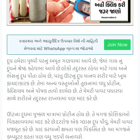
સ્વાસ્થ્ય અને આયુર્વેદિક ઉપચાર વિશે ની માહિતી
Join Now
મેળવવા માટે WhatsApp ગ્રુપ મા જોડાઓ
દૂધ હમેશા પૃથ્વી પરનું અમૃત ગણવામાં આવે છે, જેમાં ગાય નું
દુધને શ્રેષ્ઠ કહેવામાં આવે છે.લોકો તંદુરસ્ત રહેવા માટે ગાય અને
ભેંસનું દૂધ પીતા હોય છે, પરંતુ ઊંટનું દૂધ માનવ શરીર માટે ખૂબ
ફાયદાકારક છે. તેમાં અન્ય વસ્તુઓની તુલનામાં વધુ પ્રોટીન,
કેલ્શિયમ અને પોષક તત્વો શામેલ છે. તે મેમરી પાવર વધારવા
સાથે શરીરને તંદુરસ્ત રાખવામાં પણ મદદ કરે છે.
ઊંટના દૂધમાં પુષ્કળ માત્રામાં પ્રોટીન હોય છે. તે મગજ કોશિકાઓ
વિકસાવવામાં મદદ કરે છે.દરરોજ એક ગ્લાસ દૂધ પીવું, મેમરી પાવર
મજબૂત કરે છે. યાદ કરવાની ક્ષમતા પણ વિકસિત છે. આ મગજને
કમ્પ્યુટર કરતા પણ વધુ ઝડપી બનાવશે.