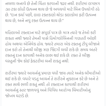
નબળા બનાવે છે તેની ચિંતા કરવાની જરૂર નથી. શરીરમાં લગભગ
૩૦ ટકા લોહી ઉત્પન્ન થાય છે જે અવયવો માટે બિન ઉપયોગી રહે
છે. “દાન કર્યા પછી, લાલ રક્તકણો થોડા કલાકોમાં ફરી ઉત્પન્ન
થાય છે, અને નવું રક્ત ઉત્પન્ન થાય છે.”
મહિલાઓ રક્તદાન માટે સંપૂર્ણ પાત્ર છે. માત્ર ત્યારે જ તેઓ કરી
શકતા નથી જ્યારે તેમની પાસે હિમોગ્લોબિનની ગણતરી ઓછી
હોય અથવા એનિમેક હોય. જ્યારે તમારા એક રક્તનું ટીપું બીજાને
દાન કરો તો તેનાથી બીજી ત્રણ જિંદગી બચી શકે છે. સમય અંતરે
રક્તનું દાન કરવાથી અનેક લાભ થઈ શકે છે. રક્ત તે બીજી
વસ્તુની જેમ કોઈ ફેકટરીમાં બની શકતું નથી.
શરીરમાં જ્યારે આયર્નનું પ્રમાણ વધી જાય ત્યારે અનેક બીમારીઓ
થઈ શકે છે. વધારે પડતું આયર્ન તે શરીરને નુકશાન કરે છે અને તે
રક્ત સાથે ભળી શકતું નથી. તો રક્તદાન કરવાથી શરીરમાં
આયર્નનું સ્તર જાળવવું અને વિવિધ આરોગ્ય બિમારીઓનું
જોખમ ઘટાડે છે.