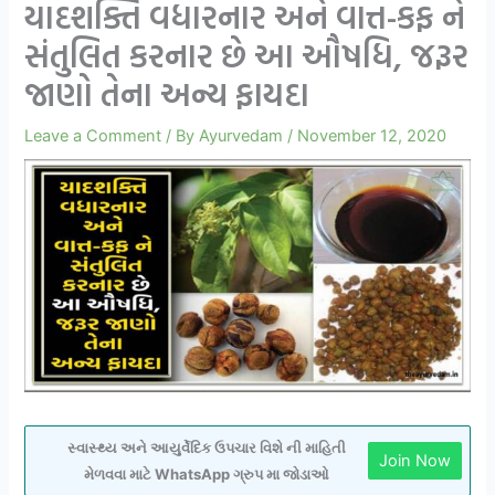
યાદશક્તિ વધારનાર અને વાત્ત-કફ ને
સંતુલિત કરનાર છે આ ઔષધિ, જરૂર
જાણો તેના અન્ય ફાયદા
Leave a Comment
/ By
Ayurvedam
/
November 12, 2020
સ્વાસ્થ્ય અને આયુર્વેદિક ઉપચાર વિશે ની માહિતી
Join Now
મેળવવા માટે WhatsApp ગ્રુપ મા જોડાઓ