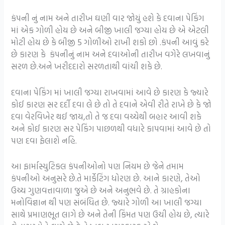
કંપની નું નામ અને તારીખ ઘણી વાર જોયું હશે કે દવાના પેકિંગ
માં એક ગોળી હોય છે અને બીજી ખાલી જગ્યા હોય છે એ એટલી
મોટી હોય છે કે બીજી 5 ગોળીઓ રાખી શકો છો .કંપની આવું કરે
છે કારણ કે કંપનીનું નામ અને દવાઓની તારીખ વગેરે લખવાનું
સરળ છે.અને ખરીદદારો સરળતાથી વાંચી શકે છે.
દવાના પેકિંગ માં ખાલી જગ્યા રાખવામાં આવે છે કારણ કે જ્યારે
કોઈ કારણ સર દર્દી દવા લે છે તો તે દવાને એવી રીતે રાખે છે કે જો
દવા વેરવિખેર થઈ જાય,તો તે જ દવા વચ્ચેથી બહાર આવી શકે
અને કોઈ કારણ સર પેકિંગ પાછળથી વધારે કાપવામાં આવે છે તો
પણ દવા ફેલાશે નહિ.
આ ફાર્માસ્યુટિકલ કંપનીઓનો પણ નિયમ છે જેને તમામ
કંપનીઓ અનુસરે છે.તે માર્કેટિંગ ધોરણ છે. આને કારણે, તેઓ
ઉચ્ચ ગુણવત્તાવાળા જુએ છે અને અનુભવે છે. તે ગ્રાહકોના
મનોવિજ્ઞાન થી પણ સંબંધિત છે. જ્યારે ગોળી આ ખાલી જગ્યા
સાથે પ્રમાણભૂત લાગે છે અને તેની કિંમત પણ ઉચી હોય છે, ત્યારે