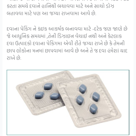
કરતા સમયે દવાને હાનિથી બચાવવા માટે અને સાચો ડોઝ
બતાવવા માટે પણ આ જગ્યા રાખવામા આવે છે.
દવાના પેકિંગ ને કંઇક આકર્ષક બનાવવા માટે -દરેક જણ જાણે છે
જે આધુનિક સમયમાં ,તેની ડિઝાઇન વેચાઈ નથી અને કેટલાક
દવા ઉત્પાદકો દવાના પેકિંગમા એવી રીતે જગ્યા રાખે છે કે તેમની
છાપ લોકોના મનમાં છાપવામાં આવે છે અને તે જ દવા હંમેશાં યાદ
રાખે છે.