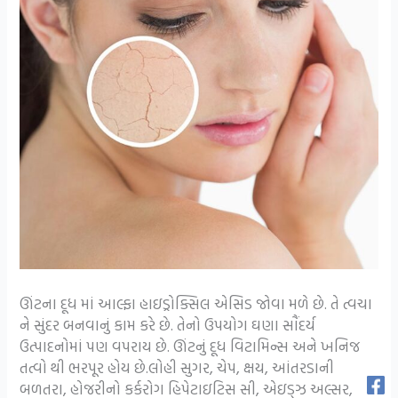
ઊંટના દૂધ માં આલ્ફા હાઇડ્રોક્સિલ એસિડ જોવા મળે છે. તે ત્વચા
ને સુંદર બનવાનું કામ કરે છે. તેનો ઉપયોગ ઘણા સૌંદર્ય
ઉત્પાદનોમાં પણ વપરાય છે. ઊંટનું દૂધ વિટામિન્સ અને ખનિજ
તત્વો થી ભરપૂર હોય છે.લોહી સુગર, ચેપ, ક્ષય, આંતરડાની
બળતરા, હોજરીનો કર્કરોગ હિપેટાઇટિસ સી, એઇડ્ઝ અલ્સર,