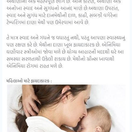
અથાણાંનો એક મહત્વપૂર્ણ ભાગ છે. આને કારણે, અથાણાં એક
અનોખા સ્વાદ અને સુગંધનો આનંદ માણે છે.અથાણા ઉપરાંત,
સ્વાદ અને સુગંધ માટે દાનમેથીની દાળ, કાઢી, સબઝી વગેરેના
ટેમ્પરિંગમાં દાણા મેથી પણ ઉમેરવામાં આવે છે.
તે માત્ર સ્વાદ અને ગંધને જ વધારતું નથી, પરંતુ આપણા સ્વાસ્થ્યનું
પણ રક્ષણ કરે છે. મેથીના દાણા ખૂબ ફાયદાકારક છે. એનિમિયા
ઘણીવાર સ્ત્રીઓમાં જોવા મળે છે યોગ્ય આહારની મદદથી ઘરે આ
સમસ્યા સરળતાથી ઉકેલી શકાય છે. મેથીનો ગ્રીન્સ ખાવાથી
એનિમિયા રોગમાં રાહત મળે છે.
મહિલાઓ માટે ફાયદાકારક :