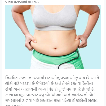
વજન ઘટાડવામાં મદદતરૂપ :
નિયમિત રક્તદાન કરવાથી દાતાઓનું વજન ઓછું થાય છે. આ તે
લોકો માટે મદદરૂપ છે જે મેદસ્વી છે અને તેમને રક્તવાહિનીના
રોગો અને આરોગ્યની અન્ય વિકારોનું જોખમ વધારે છે. જો કે,
રક્તદાન ખૂબ વારંવાર થવું જોઈએ નહીં અને આરોગ્યની કોઈ
સમસ્યાઓ ટાળવા માટે રક્તદાન કરતા પહેલા ડોકટરોની સલાહ