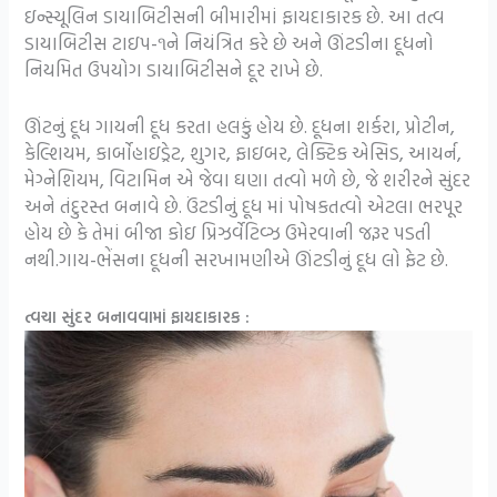
ઇન્સ્યૂલિન ડાયાબિટીસની બીમારીમાં ફાયદાકારક છે. આ તત્વ
ડાયાબિટીસ ટાઇપ-૧ને નિયંત્રિત કરે છે અને ઊંટડીના દૂધનો
નિયમિત ઉપયોગ ડાયાબિટીસને દૂર રાખે છે.
ઊંટનું દૂધ ગાયની દૂધ કરતા હલકું હોય છે. દૂધના શર્કરા, પ્રોટીન,
કેલ્શિયમ, કાર્બોહાઇડ્રેટ, શુગર, ફાઇબર, લેક્ટિક એસિડ, આયર્ન,
મેગ્નેશિયમ, વિટામિન એ જેવા ઘણા તત્વો મળે છે, જે શરીરને સુંદર
અને તંદુરસ્ત બનાવે છે. ઉંટડીનું દૂધ માં પોષકતત્વો એટલા ભરપૂર
હોય છે કે તેમાં બીજા કોઇ પ્રિઝર્વેટિવ્ઝ ઉમેરવાની જરૂર પડતી
નથી.ગાય-ભેંસના દૂધની સરખામણીએ ઊંટડીનું દૂધ લો ફેટ છે.
ત્વચા સુંદર બનાવવામાં ફાયદાકારક :