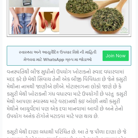
સ્વાસ્થ્ય અને આયુર્વેદિક ઉપચાર વિશે ની માહિતી
Join Now
મેળવવા માટે WhatsApp ગ્રુપ મા જોડાઓ
વનસ્પતિથી બીજ સુધીનો ઉપયોગ ખોરાકનો સ્વાદ વધારવામાં
મદદ કરે છે મેથી સિવાય તેની એક બીજી વિવિધતા છે જેને કસુરી
મેથીના નામથી જાણીએ છીએ. મોટાભાગના લોકો જાણે છે કે
કસુરી મેથી ખોરાકની ગંધ વધારવા માટે ઉપયોગી છે પરંતુ કસુરી
મેથી આપણા સ્વાસ્થ્ય માટે વરદાનથી કંઇ ઓછી નથી કસુરી
મેથીને આયુર્વેદમાં પણ એક દવા માનવામાં આવી છે અને તેનો
ઉપયોગ અનેક રોગોને મટાડવા માટે પણ થાય છે.
કસૂરી મેથી દાણા બધાથી પરિચિત છે. આ તે જ પીળા દાણા છે જે