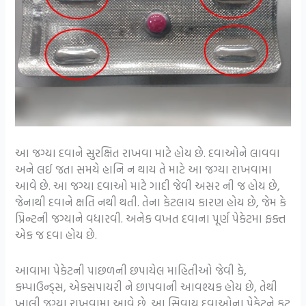
આ જગ્યા દવાને સુરક્ષિત રાખવા માટે હોય છે. દવાઓને લાવવા
અને લઈ જતા સમયે હાનિ ન થાય તે માટે આ જગ્યા રાખવામા
આવે છે. આ જગ્યા દવાઓ માટે ગાદી જેવી અસર ની જ હોય છે,
જેનાથી દવાને ક્ષતિ નથી થતી. તેના કેટલાય કારણ હોય છે, જેમ કે
પ્રિન્ટની જગ્યાને વધારવી. અનેક વખત દવાના પૂર્ણ પેકેટમા ફક્ત
એક જ દવા હોય છે.
આવામા પેકેટની પાછળની છપાયેલ માહિતીઓ જેવી કે,
કમ્પાઉન્ડ્સ, એક્સપાયરી ને છાપવાની આવશ્યક હોય છે, તેથી
ખાલી જગ્યા રાખવામા આવે છે. આ સિવાય દવાઓના પેકેટને કટ