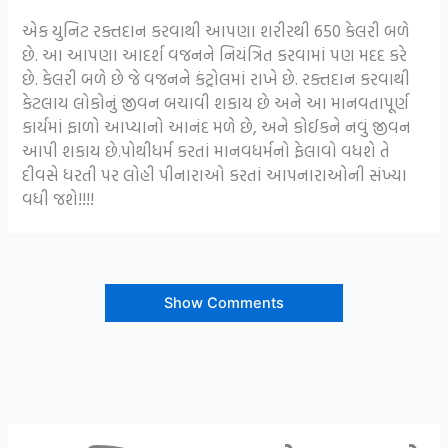
એક યુનિટ રક્તદાન કરવાથી આપણા શરીરથી 650 કેલરી બળે
છે. આ આપણા આદર્શ વજનને નિયંત્રિત કરવામાં પણ મદદ કરે
છે. કેલરી બળે છે જે વજનને કંટ્રોલમાં રાખે છે. રક્તદાન કરવાથી
કેટલાય લોકોનું જીવન બચાવી શકાય છે અને આ માનવતાપૂર્ણ
કાર્યમાં ફાળો આપ્યાનો આનંદ મળે છે, અને કોઈકને નવું જીવન
આપી શકાય છે.પોથીધર્મ કરતાં માનવધર્મનો ફેલાવો વધશે તે
દીવસે ધરતી પર લોહી પીનારાઓ કરતાં આપનારાઓની સંખ્યા
વધી જશે!!!!
Show Comments