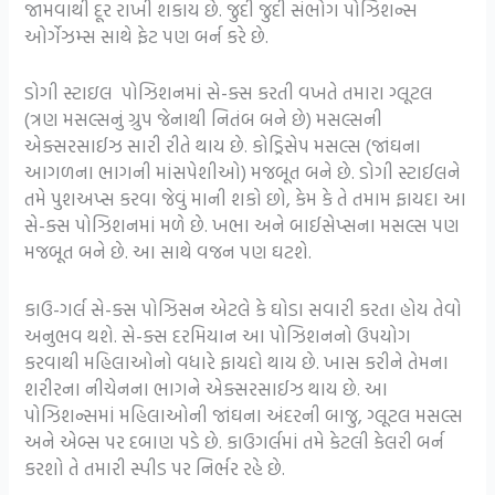
જામવાથી દૂર રાખી શકાય છે. જુદી જુદી સંભોગ પોઝિશન્સ
ઓર્ગેઝમ્સ સાથે ફેટ પણ બર્ન કરે છે.
ડોગી સ્ટાઇલ પોઝિશનમાં સે-ક્સ કરતી વખતે તમારા ગ્લૂટલ
(ત્રણ મસલ્સનું ગ્રુપ જેનાથી નિતંબ બને છે) મસલ્સની
એક્સરસાઈઝ સારી રીતે થાય છે. કોડ્રિસેપ મસલ્સ (જાંઘના
આગળના ભાગની માંસપેશીઓ) મજબૂત બને છે. ડોગી સ્ટાઈલને
તમે પુશઅપ્સ કરવા જેવું માની શકો છો, કેમ કે તે તમામ ફાયદા આ
સે-ક્સ પોઝિશનમાં મળે છે. ખભા અને બાઈસેપ્સના મસલ્સ પણ
મજબૂત બને છે. આ સાથે વજન પણ ઘટશે.
કાઉ-ગર્લ સે-ક્સ પોઝિસન એટલે કે ઘોડા સવારી કરતા હોય તેવો
અનુભવ થશે. સે-ક્સ દરમિયાન આ પોઝિશનનો ઉપયોગ
કરવાથી મહિલાઓનો વધારે ફાયદો થાય છે. ખાસ કરીને તેમના
શરીરના નીચેનના ભાગને એક્સરસાઈઝ થાય છે. આ
પોઝિશન્સમાં મહિલાઓની જાંઘના અંદરની બાજુ, ગ્લૂટલ મસલ્સ
અને એબ્સ પર દબાણ પડે છે. કાઉગર્લમાં તમે કેટલી કેલરી બર્ન
કરશો તે તમારી સ્પીડ પર નિર્ભર રહે છે.