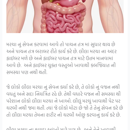
મરચા નું સેવન કરવામાં આવે તો પાચન તંત્ર માં સુધાર થાય છે
અને પાચન તંત્ર બરાબર રીતે કાર્ય કરે છે. લીલા મરચા ના અંદર
ફાઈબર મળે છે અને ફાઈબર પાચન તંત્ર માટે ઉત્તમ માનવામાં
આવે છે. અને ફાઈબર યુક્ત વસ્તુઓ ખાવાથી કબજિયાત ની
સમસ્યા પણ નથી થતી.
જે લોકો લીલા મરચા નું સેવન કર્યા કરે છે, તે લોકો નું વજન નથી
વધતું અને સદા નિયંત્રિત રહે છે. તેથી વધારે વજન ની સમસ્યા થી
પરેશાન લોકો લીલા મરચા ને ખાઓ. લીલું મરચું ખાવાથી પેટ પર
ચરબી નથી જમા થતી. ત્યાં જે લોકો મોટા છે જો તે તેનું સેવન કરે છે
તો લીલા મરચા તેમના શરીર નો ચરબી ઓછુ કરવાનું કાર્ય કરે છે.
લીલા મરચા ના ફાયદા આંખો માટે પણ છે. અને તેને ખાવાથી