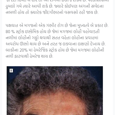
હુમલો ગમે ત્યારે આવી શકે છે. જ્યારે કોઈપણ અંગની સંવેદના
નબળી હોય તો ક્યારેક જીંદગીભરનો વસવસો રહી જાય છે.
પક્ષઘાત એ મગજનો એક ગંભીર રોગ છે જેના મુખ્યત્વે બે પ્રકાર છે.
80 % સ્ટ્રોક ઇસ્કેમિક હોય છે જેમાં મગજમાં લોહી પહોંચાડતી
નળીમાં લોહીનો ગઠ્ઠો થવાથી સતત વહેતા લોહીના પ્રવાહમાં
અવરોધ ઊભો થાય છે અને તરત જ લકવાના લક્ષણો દેખાય છે.
બાકીના 20% માં હેમરેજિક સ્ટ્રોક હોય છે જેમાં મગજમાં લોહીની
નળી ફાટવાથી હેમરેજ થાય છે.