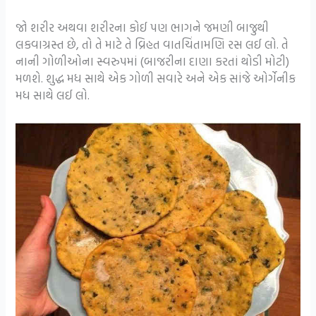
જો શરીર અથવા શરીરના કોઈ પણ ભાગને જમણી બાજુથી
લકવાગ્રસ્ત છે, તો તે માટે તે વ્રિહત વાતચિંતામણિ રસ લઈ લો. તે
નાની ગોળીઓના સ્વરુપમાં (બાજરીના દાણા કરતાં થોડી મોટી)
મળશે. શુદ્ધ મધ સાથે એક ગોળી સવારે અને એક સાંજે ઓર્ગેનીક
મધ સાથે લઈ લો.