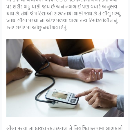
પર શરીર બહુ થાકી જાય છે અને નબળાઈ પણ વધારે અનુભવ
થાય છે. તેથી જે મહિલાઓ સરળતાથી થાકી જાય છે તે લીલું મરચું
ખાય. લીલા મરચા ના અંદર મળવા વાળા તત્વ હિમોગ્લોબીન નું
સ્તર શરીર માં ઓછુ નથી થવા દેતું.
લીલા મરચા ના ફાયદા રક્તદબાણ ને નિયંત્રિત કરવામાં લાભકારી