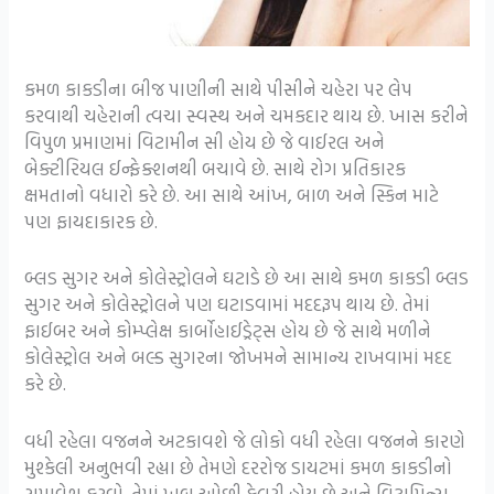
કમળ કાકડીના બીજ પાણીની સાથે પીસીને ચહેરા પર લેપ
કરવાથી ચહેરાની ત્વચા સ્વસ્થ અને ચમકદાર થાય છે. ખાસ કરીને
વિપુળ પ્રમાણમાં વિટામીન સી હોય છે જે વાઈરલ અને
બેક્ટીરિયલ ઈન્ફેક્શનથી બચાવે છે. સાથે રોગ પ્રતિકારક
ક્ષમતાનો વધારો કરે છે. આ સાથે આંખ, બાળ અને સ્કિન માટે
પણ ફાયદાકારક છે.
બ્લડ સુગર અને કોલેસ્ટ્રોલને ઘટાડે છે આ સાથે કમળ કાકડી બ્લડ
સુગર અને કોલેસ્ટ્રોલને પણ ઘટાડવામાં મદદરૂપ થાય છે. તેમાં
ફાઈબર અને કોમ્પ્લેક્ષ કાર્બોહાઈડ્રેટ્સ હોય છે જે સાથે મળીને
કોલેસ્ટ્રોલ અને બલ્ડ સુગરના જોખમને સામાન્ય રાખવામાં મદદ
કરે છે.
વધી રહેલા વજનને અટકાવશે જે લોકો વધી રહેલા વજનને કારણે
મુશ્કેલી અનુભવી રહ્યા છે તેમણે દરરોજ ડાયટમાં કમળ કાકડીનો
સમાવેશ કરવો. તેમાં ખૂબ ઓછી કેલરી હોય છે અને વિટામિન્સ,