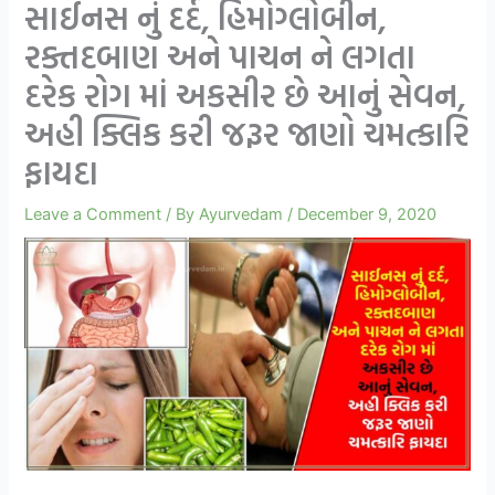
સાઈનસ નું દર્દ, હિમોગ્લોબીન,
રક્તદબાણ અને પાચન ને લગતા
દરેક રોગ માં અકસીર છે આનું સેવન,
અહી ક્લિક કરી જરૂર જાણો ચમત્કારિ
ફાયદા
Leave a Comment
/ By
Ayurvedam
/
December 9, 2020