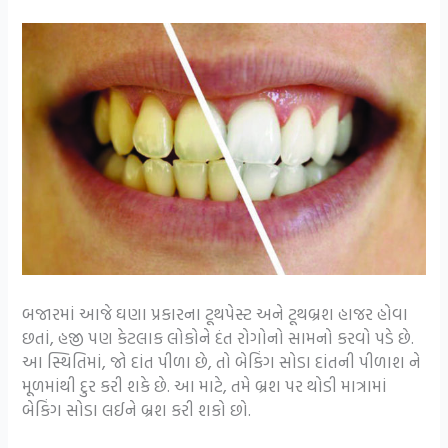
બજારમાં આજે ઘણા પ્રકારના ટૂથપેસ્ટ અને ટૂથબ્રશ હાજર હોવા
છતાં, હજી પણ કેટલાક લોકોને દંત રોગોનો સામનો કરવો પડે છે.
આ સ્થિતિમાં, જો દાંત પીળા છે, તો બેકિંગ સોડા દાંતની પીળાશ ને
મૂળમાંથી દુર કરી શકે છે. આ માટે, તમે બ્રશ પર થોડી માત્રામાં
બેકિંગ સોડા લઈને બ્રશ કરી શકો છો.