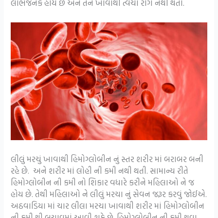
લાભજનક હોય છે અને તેને ખાવાથી ત્વચા રોગ નથી થતા.
લીલું મરચું ખાવાથી હિમોગ્લોબીન નું સ્તર શરીર માં બરાબર બની
રહે છે. અને શરીર માં લોહી ની કમી નથી થતી. સામાન્ય રીતે
હિમોગ્લોબીન ની કમી નો શિકાર વધારે કરીને મહિલાઓ ને જ
હોય છે. તેથી મહિલાઓ ને લીલું મરચા નું સેવન જરૂર કરવું જોઈએ.
અઠવાડિયા માં ચાર લીલા મરચા ખાવાથી શરીર માં હિમોગ્લોબીન
ની કમી થી બચાવમાં આવી શકે છે. હિમોગ્લોબીન ની કમી થવા