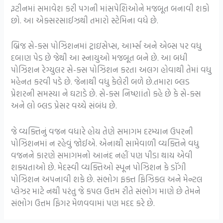
રૂટીનમાં સમાવેશ કરી પગની માંસપેશિઓને મજબૂત બનાવી શકો
છો. આ એક્સરસાઈઝથી તમારો સ્ટેમિના વધે છે.
બ્રિજ સે-ક્સ પોઝિશનમાં ટ્રાઇસેપ્સ, આર્મ્સ અને એબ્સ પર વધુ
દબાણ પેડ છે જેથી આ સ્નાયુઓ મજબૂત બને છે. આ બધી
પોઝિશન રેગ્યુલર સે-ક્સ પોઝિશન કરતા અલગ હોવાથી તેમાં વધુ
મહેનત કરવી પડે છે. જેનાથી વધુ કેલેરી બળે છે.તમારા બ્લડ
પ્રેશરની સમસ્યા ને ઘટાડે છે. સે-ક્સ નિષ્ણાંતો કહે છે કે સે-ક્સ
અને લો બ્લડ પ્રેસર વચ્ચે સંબંધ છે.
જે વ્યક્તિનું વજન વધારે હોય તેણે સમાગમ દરમ્યાન ઉપરની
પોઝિશનમાં ન રહેવું જોઈએ. એનાથી સામેવાળી વ્યક્તિને વધુ
વજનને કારણે સમાગમનો આનંદ નહીં પણ પીડા થાય એવી
શક્યતાઓ છે. મેદસ્વી વ્યક્તિઓ સ્પૂન પોઝિશન કે ડૉગી
પોઝિશન અપનાવી શકે છે. સંભોગ ફક્ત ફિઝિકલ અને મેન્ટલ
પ્લેઝર માટે નથી પરંતુ જે કપલ ઉત્તમ રીતે સંભોગ માણે છે તેમને
સંભોગ ઉત્તમ ફિગર મેળવવામાં પણ મદદ કરે છે.