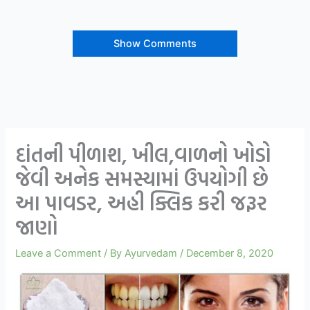
Show Comments
દાંતની પીળાશ, ખીલ,વાળનો ખોડો
જેવી અનેક સમસ્યામાં ઉપયોગી છે
આ પાવડર, અહી ક્લિક કરી જરૂર
જાણો
Leave a Comment
/ By
Ayurvedam
/
December 8, 2020