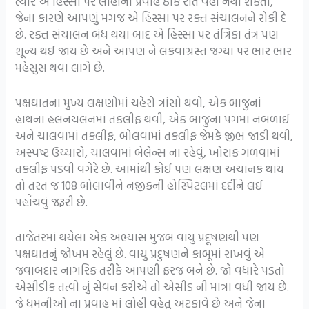
ત્યારે એ હિસ્સા પર લોહીનો પ્રવાહ ઠીક રીતે વહી નથી શકતો,
જેના કારણે આપણું મગજ એ હિસ્સા પર રક્ત સંચાલનને રોકી દે
છે. રક્ત સંચાલન બંધ થયા બાદ એ હિસ્સા પર તંત્રિકા તંત્ર પણ
શૂન્ય થઈ જાય છે અને આપણ ને લકવાગ્રસ્ત જગ્યા પર ભાર ભાર
મહેસુસ થવા લાગે છે.
પક્ષઘાતના મુખ્ય લક્ષણોમાં ચહેરો ત્રાંસો થવો, એક બાજુનાં
હાથના હલનચલનમાં તકલીફ થવી, એક બાજુના પગમાં નબળાઈ
અને ચાલવામાં તકલીફ, બોલવામાં તકલીફ જેમકે જીભ જાડી થવી,
અસ્પષ્ટ ઉચ્ચારો, ચાલવામાં બેલેન્સ ના રહેવું, ખોરાક ગળવામાં
તકલીફ પડવી વગેરે છે. આમાંથી કોઈ પણ લક્ષણ અચાનક થાય
તો તરત જ 108 બોલાવીને નજીકની હોસ્પિટલમાં દર્દીને લઈ
પહોંચવું જરૂરી છે.
તાજેતરમાં થયેલા એક અભ્યાસ મુજબ વાયુ પ્રદૂષણથી પણ
પક્ષઘાતનું જોખમ રહેલું છે. વાયુ પ્રદુષણને કાબૂમાં રાખવું એ
જવાબદાર નાગરિક તરીકે આપણી ફરજ બને છે. જો વધારે પડતો
એસીડીક તત્વો નું સેવન કરીએ તો એસીડ ની માત્રા વધી જાય છે.
જે ધમનીઓ ના પ્રવાહ માં લોહી વહેતુ અટકાવે છે અને જેના