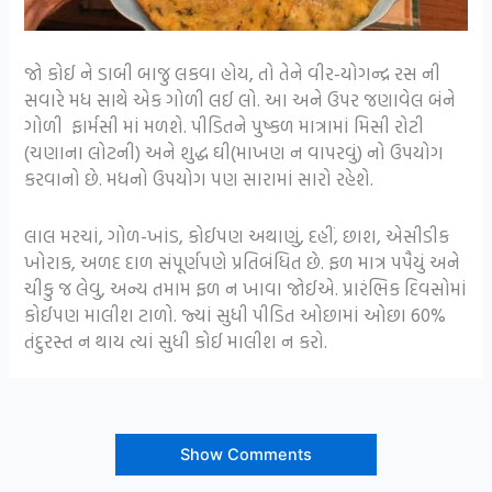
જો કોઈ ને ડાબી બાજુ લકવા હોય, તો તેને વીર-યોગન્દ્ર રસ ની
સવારે મધ સાથે એક ગોળી લઈ લો. આ અને ઉપર જણાવેલ બંને
ગોળી ફાર્મસી માં મળશે. પીડિતને પુષ્કળ માત્રામાં મિસી રોટી
(ચણાના લોટની) અને શુદ્ધ ઘી(માખણ ન વાપરવું) નો ઉપયોગ
કરવાનો છે. મધનો ઉપયોગ પણ સારામાં સારો રહેશે.
લાલ મરચાં, ગોળ-ખાંડ, કોઈપણ અથાણું, દહીં, છાશ, એસીડીક
ખોરાક, અળદ દાળ સંપૂર્ણપણે પ્રતિબંધિત છે. ફળ માત્ર પપૈયું અને
ચીકુ જ લેવુ, અન્ય તમામ ફળ ન ખાવા જોઈએ. પ્રારંભિક દિવસોમાં
કોઈપણ માલીશ ટાળો. જ્યાં સુધી પીડિત ઓછામાં ઓછા 60%
તંદુરસ્ત ન થાય ત્યાં સુધી કોઈ માલીશ ન કરો.
Show Comments