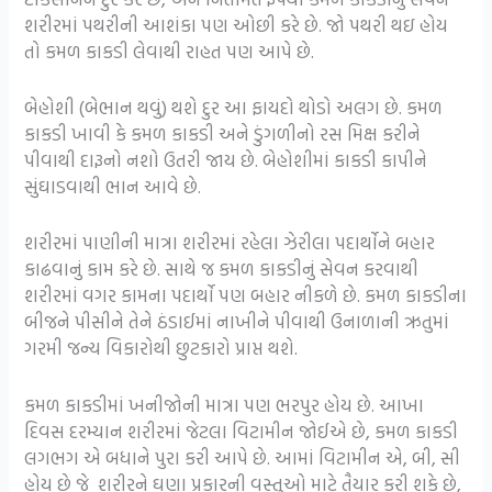
શરીરમાં પથરીની આશંકા પણ ઓછી કરે છે. જો પથરી થઇ હોય
તો કમળ કાકડી લેવાથી રાહત પણ આપે છે.
બેહોશી (બેભાન થવું) થશે દુર આ ફાયદો થોડો અલગ છે. કમળ
કાકડી ખાવી કે કમળ કાકડી અને ડુંગળીનો રસ મિક્ષ કરીને
પીવાથી દારૂનો નશો ઉતરી જાય છે. બેહોશીમાં કાકડી કાપીને
સુંઘાડવાથી ભાન આવે છે.
શરીરમાં પાણીની માત્રા શરીરમાં રહેલા ઝેરીલા પદાર્થોને બહાર
કાઢવાનું કામ કરે છે. સાથે જ કમળ કાકડીનું સેવન કરવાથી
શરીરમાં વગર કામના પદાર્થો પણ બહાર નીકળે છે. કમળ કાકડીના
બીજને પીસીને તેને ઠંડાઈમાં નાખીને પીવાથી ઉનાળાની ઋતુમાં
ગરમી જન્ય વિકારોથી છુટકારો પ્રાપ્ત થશે.
કમળ કાકડીમાં ખનીજોની માત્રા પણ ભરપુર હોય છે. આખા
દિવસ દરમ્યાન શરીરમાં જેટલા વિટામીન જોઈએ છે, કમળ કાકડી
લગભગ એ બધાને પુરા કરી આપે છે. આમાં વિટામીન એ, બી, સી
હોય છે જે શરીરને ઘણા પ્રકારની વસ્તુઓ માટે તૈયાર કરી શકે છે,