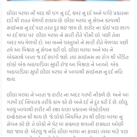
લીલા મરચા ની મદદ થી પગ નું દર્દ, કમર નું દર્દ અને વગેરે પ્રકારના
દર્દો થી રાહત મેળવી શકાય છે. લીલા મરચા નું સેવન કરવાથી
સાઈનસ નું દર્દ પણ તરત દુર થઇ જાય છે. શરીર ના કોઈ પણ ભાગ
માં દર્દ થવા પર લીલા મરચા ને સારી રીતે પીસી લો. પછી તેના
અંદર મધ મેળવી દો. આ બન્ને વસ્તુઓ ને સારી રીતે મેળવ્યા પછી
તમે આ મિશ્રણ નું સેવન કરી લો. લીલા મરચા અને મધ ને
એકસાથે ખાતા જ દર્દ ભાગી જશે. ત્યાં સાઈનસ ના રોગ થી પીડિત
લોકો એક અઠવાડિયા સુધી રોજ આ મિશ્રણ ને ખાઓ. એક
અઠવાડિયા સુધી લીલા મરચા ને ખાવાથી સાઈનસ નું દર્દ નહિ
થાય.
લીલા મરચા ને ખાતા જ શરીર ના અંદર ગરમી નીકળે છે. અને આ
ગરમી દર્દ નિવારક તરીકે કામ કરે છે અને દર્દ ને દુર કરી દે છે. લીલું
મરચું ખાવાથી શરીર ની રક્ષા ઘણા પ્રકારના બેક્ટેરીયલ
ઇન્ફેકશન થી થાય છે. જે લોકો નિયમિત રૂપ થી લીલા મરચા નું
સેવન કરે છે. તે લોકો ને પેટ માં સંક્રમણ થવાની શક્યતા ઓછી
થઇ જાય છે. એટલું જ નહિ લીલા મરચા ના ફાયદા ત્વચા માટે પણ