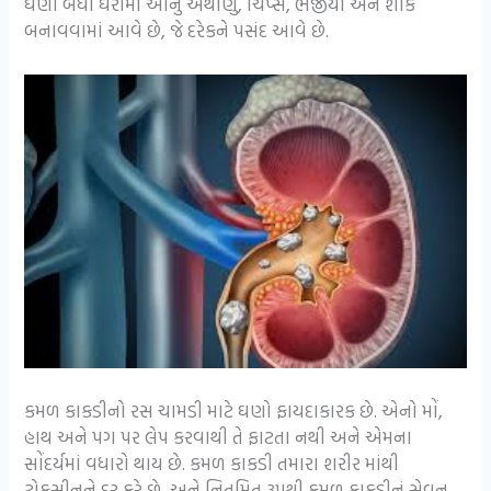
ઘણા બધા ઘરોમાં આનું અથાણું, ચિપ્સ, ભજીયા અને શાક
બનાવવામાં આવે છે, જે દરેકને પસંદ આવે છે.
કમળ કાકડીનો રસ ચામડી માટે ઘણો ફાયદાકારક છે. એનો મોં,
હાથ અને પગ પર લેપ કરવાથી તે ફાટતા નથી અને એમના
સોંદર્યમાં વધારો થાય છે. કમળ કાકડી તમારા શરીર માંથી
ટોકસીનને દુર કરે છે, અને નિતમિત રૂપથી કમળ કાકડીનું સેવન