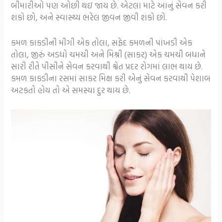
બીમારીઓ પણ ઓછી થઇ જાય છે. એટલા માટે આનું સેવન કરી
શકો છો, અને સ્વાસ્થ્ય ભરેલ જીવન જીવી શકો છો.
કમળ કાકડીની મીગી એક તોલા, સફેદ કમળની પાંખડી એક
તોલા, જીરું અડધો ચમચી અને મિશ્રી (સાકર) એક ચમચી બધાને
સારી રીતે પીસીને સેવન કરવાથી શ્વેત પ્રદર રોગમાં લાભ થાય છે.
કમળ કાકડીના રસમાં સાકર મિક્ષ કરી એનું સેવન કરવાથી પેશાબ
અટકતો હોય તો એ સમસ્યા દુર થાય છે.