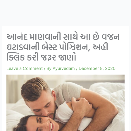
આનંદ માણવાની સાથે આ છે વજન
ઘટાડવાની બેસ્ટ પોઝિશન, અહી
ક્લિક કરી જરૂર જાણો
Leave a Comment
/ By
Ayurvedam
/
December 8, 2020