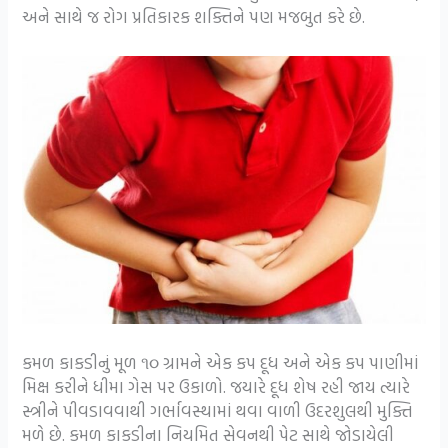
અને સાથે જ રોગ પ્રતિકારક શક્તિને પણ મજબુત કરે છે.
કમળ કાકડીનું મૂળ ૧૦ ગ્રામને એક કપ દૂધ અને એક કપ પાણીમાં
મિક્ષ કરીને ધીમા ગેસ પર ઉકાળો. જયારે દૂધ શેષ રહી જાય ત્યારે
સ્ત્રીને પીવડાવવાથી ગર્ભાવસ્થામાં થવા વાળી ઉદરશુલથી મુક્તિ
મળે છે. કમળ કાકડીના નિયમિત સેવનથી પેટ સાથે જોડાયેલી