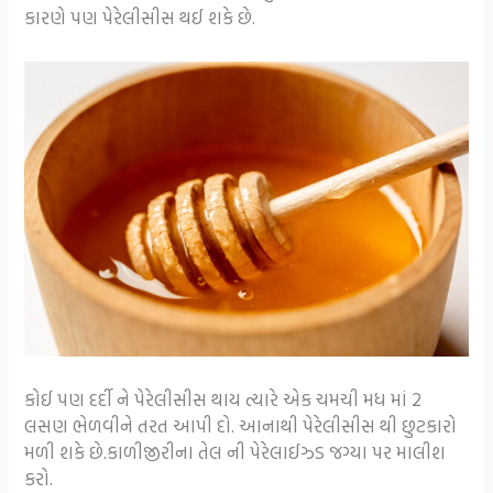
કારણે પણ પેરેલીસીસ થઈ શકે છે.
કોઈ પણ દર્દી ને પેરેલીસીસ થાય ત્યારે એક ચમચી મધ માં 2
લસણ ભેળવીને તરત આપી દો. આનાથી પેરેલીસીસ થી છુટકારો
મળી શકે છે.કાળીજીરીના તેલ ની પેરેલાઈઝ્ડ જગ્યા પર માલીશ
કરો.