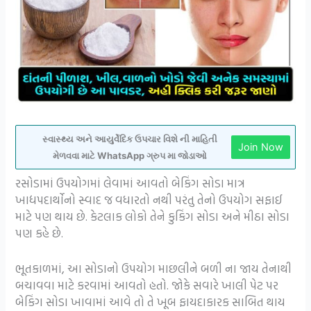
સ્વાસ્થ્ય અને આયુર્વેદિક ઉપચાર વિશે ની માહિતી
Join Now
મેળવવા માટે WhatsApp ગ્રુપ મા જોડાઓ
રસોડામાં ઉપયોગમાં લેવામાં આવતો બેકિંગ સોડા માત્ર
ખાદ્યપદાર્થોનો સ્વાદ જ વધારતો નથી પરંતુ તેનો ઉપયોગ સફાઈ
માટે પણ થાય છે. કેટલાક લોકો તેને કુકિંગ સોડા અને મીઠા સોડા
પણ કહે છે.
ભૂતકાળમાં, આ સોડાનો ઉપયોગ માછલીને બળી ના જાય તેનાથી
બચાવવા માટે કરવામાં આવતો હતો. જોકે સવારે ખાલી પેટ પર
બેકિંગ સોડા ખાવામાં આવે તો તે ખૂબ ફાયદાકારક સાબિત થાય