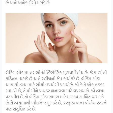
છે અને અનેક રોગો મટાડે છે.
બેકિંગ સોડામાં નબળી એન્ટિસેપ્ટિક ગુણધર્મો હોય છે, જે પાણીની
કઠિનતા ઘટાડે છે અને બ્લીચની જેમ કાર્ય કરે છે. બેકિંગ સોડા
આપણી ત્વચા માટે સૌથી ઉપયોગી પદાર્થ છે. જો કે તે એક નક્કર
સામગ્રી છે, તે પીસીને પાવડર બનાવવા માટે વપરાય છે. જો ત્વચા
પર ખીલ છે તો બેકિંગ સોડા તમારા માટે મદદરૂપ સાબિત થઈ શકે
છે. તે ત્વચામાંથી ખીલને જ દૂર કરે છે, પરંતુ ત્વચાના પીએચ સ્તરને
પણ સંતુલિત કરે છે.