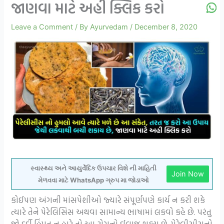
જાણવા માટે અહી ક્લિક કરો
Leave a Comment
/ By
Ayurvedam
/
December 8, 2020
સ્વાસ્થ્ય અને આયુર્વેદિક ઉપચાર વિશે ની માહિતી
Join Now
મેળવવા માટે WhatsApp ગ્રુપ મા જોડાઓ
કોઈપણ અંગની માંસપેશીઓ જ્યારે સંપૂર્ણપણે કાર્ય ન કરી શકે
ત્યારે તેને પેરેલિસિસ અથવા સામાન્ય ભાષામાં લકવો કહે છે. પરંતુ
જો દર્દી હિંમત ન હારે તો આ રોગનો ઈલાજ શક્ય છે. પેરેલીસીસનો