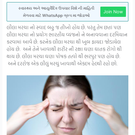
સ્વાસ્થ્ય અને આયુર્વેદિક ઉપચાર વિશે ની માહિતી
Join Now
મેળવવા માટે WhatsApp ગ્રુપ મા જોડાઓ
લીલા મરચા નો સ્વાદ બહુ જ તીખો હોય છે. પરંતુ તેમ છતાં પણ
લીલા મરચા નો પ્રયોગ ભારતીય વ્યંજનો ને બનાવવાના દરમિયાન
કરવામાં આવે છે. કરનેક લીલા મરચા થી ખુબ ફાયદા જોડાયેલ
હોય છે. અને તેને ખાવાથી શરીર ની રક્ષા ઘણા ઘાતક રોગો થી
થાય છે. લીલા મરચા ઘણા પોષક તત્વો થી ભરપુર પણ હોય છે.
અને દરરોજ એક લીલું મરચું ખાવાથી એકદમ હેલ્થી રહો છો.