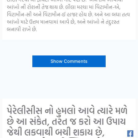
આંખો ની રોશની તેજ થાય છે. લીલા મરચા માં વિટામીન-એ,
વિટામીન-સી અને વિટામીન-ઈ હાજર હોય છે. અને આ બધા તત્વ
આંખો માટે ઉત્તમ માનવામાં આવે છે, અને આંખો ને તંદુરસ્ત
બનાવી રાખે છે.
Show Comments
પેરેલીસીસ નો હુમલો આવે ત્યારે મળે
છે આ સંકેત, તરત જ કરો આ ઉપાય
જેથી લકવાથી બચી શકાય છે,