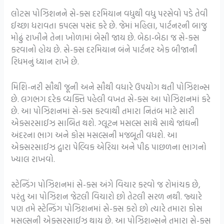
લોટસ પોઝિશનને સે-ક્સ દરમિયાન વધુથી વધુ પરસેવો પડે તેવી
ઈચ્છા ધરાવતા કપલ્સ પસંદ કરે છે. જેમાં મહિલા, પાર્ટનરની બાજુ
મોઢું રાખીને તેના ખોળામાં બેસી જાય છે. બેઠા-બેઠા જ સે-ક્સ
કરવાનો હોય છે. સે-ક્સ દરમિયાન બંને પાર્ટનર એક બીજાની
રિધમનું ધ્યાન રાખે છે.
મિશિ-નરી સૌથી જૂની અને સૌથી વધારે ઉપયોગ થતી પોઝિશન્સ
છે. લગભગ દરેક વ્યક્તિ પહેલી વખત સે-ક્સ આ પોઝિશનમાં કરે
છે. આ પોઝિશનમાં સે-ક્સ કરવાથી તમારા નિતંબ માટે સારી
એક્સરસાઈઝ સાબિત થશે. ગ્લૂટન મસલ્સ સાથે સાથે જાંઘની
અંદરના ભાગ અને કોસ મસલ્સની મજબૂતી વધશે. આ
એક્સરસાઈઝ દ્વારા પેલ્વિક એરિયા અને પીઠ પાછળના ભાગનો
ખ્યાલ રાખવો.
સ્ટેન્ડિંગ પોઝિશનમાં સે-ક્સ અંગે વિચાર કરવો જ રોમાંચક છે,
પરંતુ આ પોઝિશન જેટલી વિચારો છો તેટલી સરળ નથી. જ્યારે
પણ તમે સ્ટેન્ડિંગ પોઝિશનમાં સે-ક્સ કરો છો ત્યારે તમારા કોસ
મસલ્સની એક્સરસાઈઝ થાય છે. આ પોઝિશન્સને તમારા સે-ક્સ