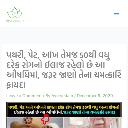
Skip
to
content
પથરી, પેટ, આંખ તેમજ 50થી વધુ
દરેક રોગનો ઈલાજ રહેલો છે આ
ઔષધિમાં, જરૂર જાણો તેના ચમત્કારિ
ફાયદા
Leave a Comment
/ By
Ayurvedam
/
December 9, 2020