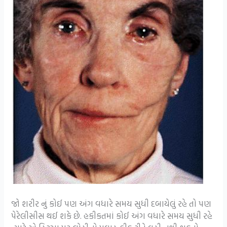
જો શરીર નું કોઈ પણ અંગ વધારે સમય સુધી દબાયેલું રહે તો પણ
પેરેલીસીસ થઈ શકે છે. હકીકતમાં કોઈ અંગ વધારે સમય સુધી રહે