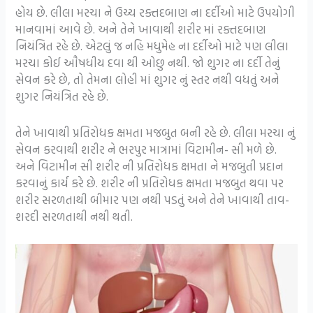
હોય છે. લીલા મરચા ને ઉચ્ચ રક્તદબાણ ના દર્દીઓ માટે ઉપયોગી
માનવામાં આવે છે. અને તેને ખાવાથી શરીર માં રક્તદબાણ
નિયંત્રિત રહે છે. એટલું જ નહિ મધુમેહ ના દર્દીઓ માટે પણ લીલા
મરચા કોઈ ઔષધીય દવા થી ઓછુ નથી. જો શુગર ના દર્દી તેનું
સેવન કરે છે, તો તેમના લોહી માં શુગર નું સ્તર નથી વધતું અને
શુગર નિયંત્રિત રહે છે.
તેને ખાવાથી પ્રતિરોધક ક્ષમતા મજબુત બની રહે છે. લીલા મરચા નું
સેવન કરવાથી શરીર ને ભરપુર માત્રામાં વિટામીન- સી મળે છે.
અને વિટામીન સી શરીર ની પ્રતિરોધક ક્ષમતા ને મજબુતી પ્રદાન
કરવાનું કાર્ય કરે છે. શરીર ની પ્રતિરોધક ક્ષમતા મજબુત થવા પર
શરીર સરળતાથી બીમાર પણ નથી પડતું અને તેને ખાવાથી તાવ-
શરદી સરળતાથી નથી થતી.