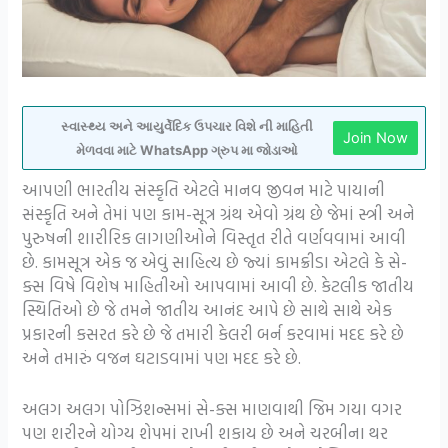
સ્વાસ્થ્ય અને આયુર્વેદિક ઉપચાર વિશે ની માહિતી
Join Now
મેળવવા માટે WhatsApp ગ્રુપ મા જોડાઓ
આપણી ભારતીય સંસ્કૃતિ એટલે માનવ જીવન માટે પાયાની
સંસ્કૃતિ અને તેમાં પણ કામ-સૂત્ર ગ્રંથ એવો ગ્રંથ છે જેમાં સ્ત્રી અને
પુરુષની શારીરિક લાગણીઓને વિસ્તૃત રીતે વર્ણવવામાં આવી
છે. કામસૂત્ર એક જ એવું સાહિત્ય છે જ્યાં કામક્રીડા એટલે કે સે-
ક્સ વિષે વિશેષ માહિતીઓ આપવામાં આવી છે. કેટલીક જાતીય
સ્થિતિઓ છે જે તમને જાતીય આનંદ આપે છે સાથે સાથે એક
પ્રકારની કસરત કરે છે જે તમારી કેલરી બર્ન કરવામાં મદદ કરે છે
અને તમારું વજન ઘટાડવામાં પણ મદદ કરે છે.
અલગ અલગ પોઝિશન્સમાં સે-ક્સ માણવાથી જિમ ગયા વગર
પણ શરીરને યોગ્ય શેપમાં રાખી શકાય છે અને ચરબીના થર