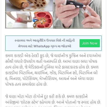
સ્વાસ્થ્ય અને આયુર્વેદિક ઉપચાર વિશે ની માહિતી
Join Now
મેળવવા માટે WhatsApp ગ્રુપ મા જોડાઓ
કમળ કાકડી એક હેલ્દી ફૂડ છે, જે ચાઈનીઝ કુજિન અને દવાઓમાં
સૌથી વધારે ઉપયોગ થતી વનસ્પતિ છે. આમાં ઘણા બધા પોષક
તત્વ હોય છે, જે મેડિકલની દુનિયા માટે ફાયદકારક હોય છે. કમળ
કાકડીમાં વિટામિન, થાઈમિન, ઝીંક, વિટામિન સી, વિટામિન બી
6, મિનરલ, પોટેશિયમ, મેગ્નીશિયમ, આયર્ન અને એવા ઘણા
પોષક તત્વ સમાયેલા હોય છે.
જે ઘણા મોટા મોટા રોગોને દૂર કરી શકે છે. કમળ કાકડીને
અંગ્રેજીમાં ‘લોટસ સ્ટેમ’ કહેવાય છે. આને પોતાનો જ સ્વાદ હોય છે.