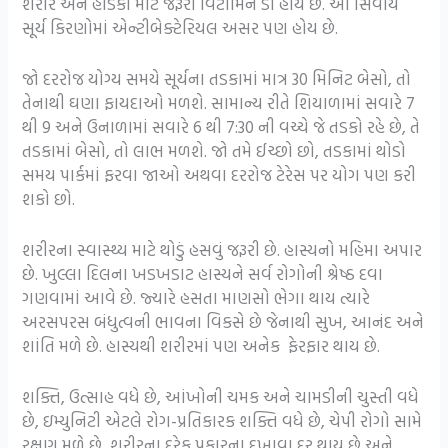
શરીર અને હાડકાં માટે જરૂરી વિટામિન ડી હોય છે. આ સિવાય
સૂર્ય કિરણોમાં એન્ટીબેક્ટેરિયલ અસર પણ હોય છે.
જો દરરોજ યોગ્ય સમયે સૂર્યના તડકામાં માત્ર 30 મિનિટ બેસો, તો
તેનાથી ઘણા ફાયદાઓ મળશે. સામાન્ય રીતે શિયાળામાં સવારે 7
થી 9 અને ઉનાળામાં સવારે 6 થી 7:30 ની વચ્ચે જે તડકો રહે છે, તે
તડકામાં બેસો, તો લાભ મળશે. જો તમે ઈચ્છો છો, તડકામાં થોડો
સમય પાર્કમાં ફરવા જાઓ અથવા દરરોજ ટેરેસ પર યોગ પણ કરી
શકો છો.
શરીરના સ્વાસ્થ્ય માટે થોડું હસવું જરૂરી છે. હાસ્યનો મહિમા અપાર
છે. ખુલ્લા દિલના ખડખડાટ હાસ્યને સર્વ રોગોની શ્રેષ્ઠ દવા
ગણવામાં આવે છે. જ્યારે હસતા માણસો ભેગા થાય ત્યારે
અરસપરસ બંધુત્વની ભાવના વિકસે છે જેનાથી સુખ, આનંદ અને
શાંતિ મળે છે. હાસ્યથી શરીરમાં પણ અનેક ફેરફાર થાય છે.
શક્તિ, ઉત્સાહ વધે છે, આંખોની ચમક અને ચામડીની ચુસ્તી વધે
છે, ઇમ્યુનિટી એટલે રોગ-પ્રતિકારક શક્તિ વધે છે, ચેપી રોગો સામે
રક્ષણ મળે છે, શરીરના દરેક પ્રકારના દુખાવા દૂર થાય છે અને