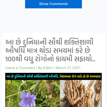
Show Comments
આ છે દુનિયાની સૌથી શક્તિશાળી
ઔષધિ માત્ર થોડા સમયમાં કરે છે
100થી વધુ રોગોનો કાયમી સફાયો..
Leave a Comment
/ By
Editor
/
March 27, 2021