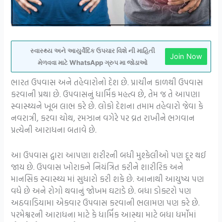
સ્વાસ્થ્ય અને આયુર્વેદિક ઉપચાર વિશે ની માહિતી
Join Now
મેળવવા માટે WhatsApp ગ્રુપ મા જોડાઓ
ભારત ઉપવાસ અને તહેવારોનો દેશ છે. પ્રાચીન કાળથી ઉપવાસ
કરવાની પ્રથા છે. ઉપવાસનું ધાર્મિક મહત્વ છે, તેમ જ તે આપણા
સ્વાસ્થ્યને ખૂબ લાભ કરે છે. લોકો દેશના તમામ તહેવારો જેવા કે
નવરાત્રી, કરવા ચોથ, રમઝાન વગેરે પર વ્રત રાખીને ભગવાન
પ્રત્યેની આરાધના બતાવે છે.
આ ઉપવાસ દ્વારા આપણા શરીરની બધી મુશ્કેલીઓ પણ દૂર થઈ
જાય છે. ઉપવાસ ખોરાકને નિયંત્રિત કરીને શારીરિક અને
માનસિક સ્વાસ્થ્ય માં સુધારો કરી શકે છે. આનાથી આયુષ્ય પણ
વધે છે અને રોગો થવાનું જોખમ ઘટાડે છે. બધા ડોક્ટરો પણ
અઠવાડિયામા એકવાર ઉપવાસ કરવાની ભલામણ પણ કરે છે.
પરમેશ્વરની આરાધના માટે કે ધાર્મિક આસ્થા માટે બધા ધર્મોમાં