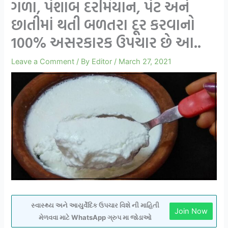
ગળા, પેશાબ દરમિયાન, પેટ અને
છાતીમાં થતી બળતરા દૂર કરવાનો
100% અસરકારક ઉપચાર છે આ..
Leave a Comment
/ By
Editor
/
March 27, 2021
સ્વાસ્થ્ય અને આયુર્વેદિક ઉપચાર વિશે ની માહિતી
Join Now
મેળવવા માટે WhatsApp ગ્રુપ મા જોડાઓ