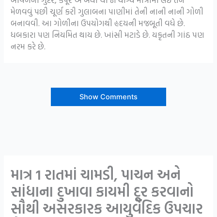
મેળવવું પછી ચૂર્ણ કરી ગુલાબના પાણીમાં તેની નાની નાની ગોળી
બનાવવી. આ ગોળીના ઉપયોગથી હૃદયની મજબૂતી વધે છે.
ધબકારા પણ નિયમિત થાય છે. ખાંસી મટાડે છે. યકૃતની ગાંઠ પણ
નરમ કરે છે.
Show Comments
માત્ર 1 રાતમાં ચામડી, પાચન અને
સાંધાના દુખાવા કાયમી દૂર કરવાનો
સૌથી અસરકારક આયુર્વેદિક ઉપચાર