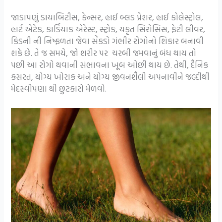
જાડાપણું ડાયાબિટીસ, કેન્સર, હાઈ બ્લડ પ્રેશર, હાઈ કોલેસ્ટ્રોલ,
હાર્ટ એટેક, કાર્ડિયાક એરેસ્ટ, સ્ટ્રોક, યકૃત સિરોસિસ, ફેટી લીવર,
કિડની ની નિષ્ફળતા જેવા સેંકડો ગંભીર રોગોનો શિકાર બનાવી
શકે છે. તે જ સમયે, જો શરીર પર ચરબી જમવાનું બંધ થાય તો
પછી આ રોગો થવાની સંભાવના ખૂબ ઓછી થાય છે. તેથી, દૈનિક
કસરત, યોગ્ય ખોરાક અને યોગ્ય જીવનશૈલી અપનાવીને જલ્દીથી
મેદસ્વીપણા થી છુટકારો મેળવો.