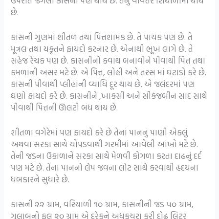
ઉપરાંત જંગલી કાસની પણ થાય છે. તેનું વાવેતર શિયાળામાં થાય
છે.
કાસની ગુણમાં શીતળ તથા પિત્તશામક છે. તે પાચક પણ છે. તે
મૂત્રલ તથા યકૃતને ફાયદો કરનાર છે. એનાથી ભૂખ લાગે છે. તે
સહેજ રેચક પણ છે. કાસનીનો કવાથ બનાવીને પીવાથી પિત્ત તથા
કમળાની અસર મટે છે. એ પિત્ત, લોહી અને તરસ માં ઘટાડો કરે છે.
કાસની પીવાથી પ્લીહાની વ્યાધિ દૂર થાય છે. એ જલંદરમાં પણ
ઘણો ફાયદો કરે છે. કાસનીને ,ખાકસી અને સીકંજબીન સાદ સાથે
પીવાથી પિત્તની ઊલટી બંધ થાય છે.
શીતળા વગેરેમાં પણ ફાયદો કરે છે તેનાં પાનનું પાણી એકલું
અથવા સરકા સાથે ચોપડવાથી ગરમીમાં આવેલી આંખો મટે છે.
તેની જડના ઉકાળાને સરકા સાથે મેળવી કોગળા કરતા દાઢનું દર્દ
પણ મટે છે. તેના પાનનો લેપ જવના લોટ સાથે કરવાથી હૃદયના
ધબકારને સુધારે છે.
કાસની ૨૨ ગ્રામ, વરિયાળી ૧૦ ગ્રામ, કાસનીની જડ ૫૦ ગ્રામ,
ગુલાબનો ફૂલ ૨૦ ગ્રામ એ દરેકને અધકચરા કરી દોઢ લિટર