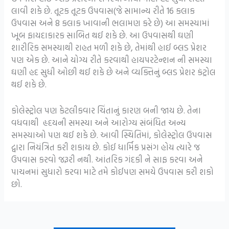
લાવી શકે છે. તૂટક તૂટક ઉપવાસ(જે સામાન્ય રીતે 16 કલાક
ઉપવાસ અને 8 કલાક ખાવાની ભલામણ કરે છે) આ સમસ્યામાં
ખૂબ ફાયદાકારક સાબિત થઈ શકે છે. આ ઉપવાસથી ઘણી
શારીરિક સમસ્યાથી રાહત મળી શકે છે, તેમાંથી હાઈ બ્લડ પ્રેશર
પણ એક છે. આને યોગ્ય રીતે કરવાથી હાયપરટેન્શન ની સમસ્યા
ઘણી હદ સુધી ઓછી થઈ શકે છે અને વ્યક્તિનું બ્લડ પ્રેશર કંટ્રોલ
થઈ શકે છે.
કોલેસ્ટ્રોલ પણ કેટલીકવાર ચિંતાનું કારણ બની જાય છે. તેના
વધવાથી હૃદયની સમસ્યા અને આરોગ્ય સંબંધિત અન્ય
સમસ્યાઓ પણ થઈ શકે છે. આવી સ્થિતિમાં, કોલેસ્ટ્રોલ ઉપવાસ
દ્વારા નિયંત્રિત કરી શકાય છે. કોઈ ધાર્મિક પ્રસંગ હોય ત્યારે જ
ઉપવાસ કરવો જરૂરી નથી. આંતરિક ગંદકી ને સાફ કરવા અને
પાચનમાં સુધારો કરવા માટે તમે કોઈપણ સમયે ઉપવાસ કરી શકો
છો.