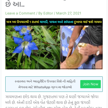
છે આ..
Leave a Comment
/ By
Editor
/
March 27, 2021
સ્વાસ્થ્ય અને આયુર્વેદિક ઉપચાર વિશે ની માહિતી
Join Now
મેળવવા માટે WhatsApp ગ્રુપ મા જોડાઓ
ત્રાયમણના છોડ થાય છે. ગુજરાતમાં પણ તે ઘણી જગ્યાએ જોવા
મળે છે. એની દાંડી એક વેંત જેટલી થાય છે તેનું ફૂલ જંગલી