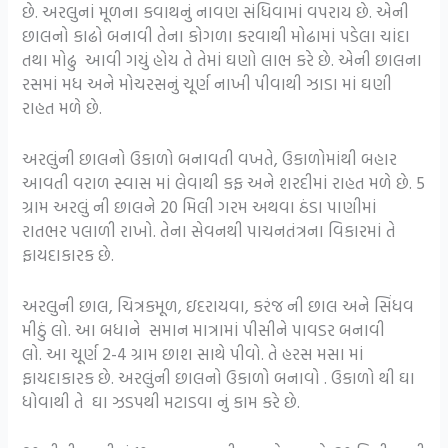
છે. અરલુનાં મૂળના કવાથનું નાવણ સંધિવામાં વપરાય છે. એની
છાલનો કાઢો બનાવી તેના કોગળા કરવાથી મોઢામાં પડેલા ચાંદા
તથા મોઢુ આવી ગયું હોય તે તેમાં ઘણો લાભ કરે છે. એની છાલના
રસમાં મધ અને મોચરસનું ચૂર્ણ નાખી પીવાથી ઝાડા માં ઘણી
રાહત મળે છે.
અરલુંની છાલનો ઉકાળો બનાવતી વખતે, ઉકાળોમાંથી બહાર
આવતી વરાળ સ્વાસ માં લેવાથી કફ અને શરદીમાં રાહત મળે છે. 5
ગ્રામ અરલું ની છાલને 20 મિલી ગરમ અથવા ઠંડા પાણીમાં
રાતભર પલાળી રાખો. તેના સેવનથી પાચનતંત્રના વિકારમાં તે
ફાયદાકારક છે.
અરલુની છાલ, ચિત્રકમૂળ, ઇદરાયવા, કરંજ ની છાલ અને સિંધવ
મીઠું લો. આ બધાને સમાન માત્રામાં પીસીને પાવડર બનાવી
લો. આ ચૂર્ણ 2-4 ગ્રામ છાશ સાથે પીવો. તે હરસ મસા માં
ફાયદાકારક છે. અરલુંની છાલનો ઉકાળો બનાવો . ઉકાળો થી ઘા
ધોવાથી તે ઘા ઝડપથી મટાડવા નું કામ કરે છે.