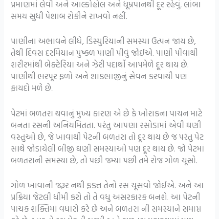
પ્રમાણમાં લેવી અને આલ્કોહોલ અને ધૂમ્રપાનથી દૂર રહેવું. લાંબા
સમય સુધી પેશાબ રોકીને રાખવો નહીં.
પાણીના અભાવને લીધે, ડિસ્યુરિયાની સમસ્યા ઉત્પન જાય છે,
તેથી દિવસ દરમિયાન પુષ્કળ પાણી પીવું જોઈએ. પાણી પીવાથી
શરીરમાંથી બેક્ટેરિયા અને ઝેરી પદાર્થો આપમેળે દૂર થાય છે.
પાણીથી ભરપૂર ફળો અને શાકભાજીનું સેવન કરવાથી પણ
ફાયદો મળે છે.
પેટમાં બળતરા થવાનું મુખ્ય કારણ એ છે કે ખોરાકના પાચન માટે
બનતા રસની અનિયમિતતા. પરંતુ આપણા રસોડામાં એવી ઘણી
વસ્તુઓ છે, જે ખાવાથી પેટની બળતરા તો દૂર થાય છે જ પરંતુ પેટ
સાથે જોડાયેલી બીજી ઘણી સમસ્યાઓ પણ દૂર થાય છે. જો પેટમાં
બળતરાની સમસ્યા છે, તો પછી જમ્યા પછી તમે રોજ ગોળ ચૂસો.
ગોળ ખાવાની જરૂર નથી ફક્ત તેનો રસ ચૂસવો જોઈએ. અને આ
પ્રક્રિયા જેટલી ધીમી કરો તો તે વધુ અસરકારક બનશે. આ પેટની
પાચક શક્તિમાં વધારો કરે છે અને બળતરા ની સમસ્યાને સમાપ્ત