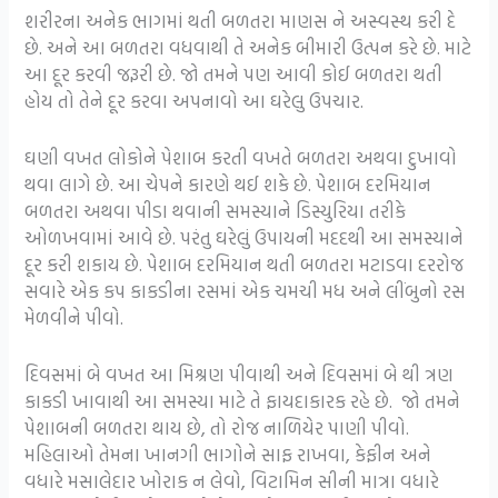
શરીરના અનેક ભાગમાં થતી બળતરા માણસ ને અસ્વસ્થ કરી દે
છે. અને આ બળતરા વધવાથી તે અનેક બીમારી ઉત્પન કરે છે. માટે
આ દૂર કરવી જરૂરી છે. જો તમને પણ આવી કોઈ બળતરા થતી
હોય તો તેને દૂર કરવા અપનાવો આ ઘરેલુ ઉપચાર.
ઘણી વખત લોકોને પેશાબ કરતી વખતે બળતરા અથવા દુખાવો
થવા લાગે છે. આ ચેપને કારણે થઈ શકે છે. પેશાબ દરમિયાન
બળતરા અથવા પીડા થવાની સમસ્યાને ડિસ્યુરિયા તરીકે
ઓળખવામાં આવે છે. પરંતુ ઘરેલું ઉપાયની મદદથી આ સમસ્યાને
દૂર કરી શકાય છે. પેશાબ દરમિયાન થતી બળતરા મટાડવા દરરોજ
સવારે એક કપ કાકડીના રસમાં એક ચમચી મધ અને લીંબુનો રસ
મેળવીને પીવો.
દિવસમાં બે વખત આ મિશ્રણ પીવાથી અને દિવસમાં બે થી ત્રણ
કાકડી ખાવાથી આ સમસ્યા માટે તે ફાયદાકારક રહે છે. જો તમને
પેશાબની બળતરા થાય છે, તો રોજ નાળિયેર પાણી પીવો.
મહિલાઓ તેમના ખાનગી ભાગોને સાફ રાખવા, કેફીન અને
વધારે મસાલેદાર ખોરાક ન લેવો, વિટામિન સીની માત્રા વધારે