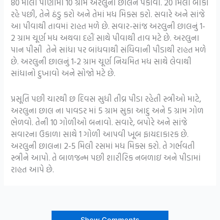
80 મીલી પાણીમાં 10 ગ્રામ અરલુની છાલને પકાવો. 20 મિલી બાકી
રહે પછી, તેને ઠંડુ કરો અને તેમાં મધ મિક્સ કરો. સવારે અને સાંજે
આ પીવાથી તાવમાં રાહત મળે છે. સવાર-સાંજ અરલુની છાલનું 1-
2 ગ્રામ ચૂર્ણ મધ અથવા દહીં સાથે પીવાથી તાવ મટે છે. અરલુના
પાન પીસી તેને સાંધા પર બાંધવાથી સંધિવાની પીડાથી રાહત મળે
છે. અરલુની છાલનું 1-2 ગ્રામ ચૂર્ણ નિયમિત મધ સાથે લેવાથી
સાંધાનો દુખાવો અને સોજો મટે છે.
પ્રસૂતિ પછી ચારથી છ દિવસ સુધી તીવ્ર પીડા રહેતી સ્ત્રીઓ માટે,
અરલુના છાલ ના પાવડર માં 5 ગ્રામ સુકા આદુ અને 5 ગ્રામ ગોળ
ભેળવો. તેની 10 ગોળીઓ બનાવો. સવારે, બપોરે અને સાંજે
સવારના ઉકાળા સાથે 1 ગોળી આપવી ખૂબ ફાયદાકારક છે.
અરલુની છાલના 2-5 મિલી રસમાં મધ મિક્સ કરો. તે ગર્ભવતી
સ્ત્રીને આપો. તે બાળજન્મ પછી શારીરિક નબળાઇ અને પીડામાં
રાહત આપે છે.