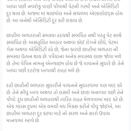
ખાધા પછી નવશેકું પાણી પીવાથી પેટની ગરમી અને એસિડિટી
દૂર થાય છે. અજમા માં થાઇમોલ અને સંચળમાં એલ્કલોઇડ્સ હોય
છે. આ બંનેથી એસિડિટી દૂર કરી શકાય છે.
છાતીમાં બળતરાની સમસ્યા હૃદયથી સંબંધિત નથી પરંતુ પેટ સાથે
સંબંધિત છે. અસંતુલિત આહાર અથવા કોઈ રોગને લીધે, પેટમાં
ગેસ અથવા એસિડિટી રહે છે, જેના કારણે છાતીમાં બળતરા ની
સમસ્યા ઉત્પન થાય છે. પપૈયાના અનેક સ્વાસ્થ્ય લાભ જોવા મળે
છે. તેમાં પેપિન નામનું એન્ઝાઇમ હોય છે જે પાચનને સુધારે છે. તેને
ખાધા પછી દરરોજ ખાવાથી રાહત મળે છે.
દહી છાતીની બળતરા સુધારીને પાચનને સુધારવામાં પણ મદદ કરે
છે. તેને સીધું ખાવ અથવા તો લસ્સી અને છાશ બનાવ્યા પછી તેને
પીવો. દૂધ છાતીની બળતરાથી ત્વરિત રાહત મેળવવામાં મદદ કરે છે.
એક ગ્લાસ દૂધમાં એક ચમચી મધ મિક્સ કરીને પીવુ જોઈએ, આ
છાતીમાં બળતરા દૂર કરવા માટે નો સરળ અને સારો ઉપાય
માનવામાં આવે છે.