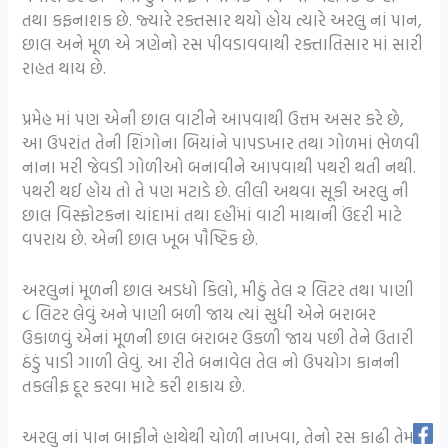
તથા કફનાશક છે. જ્યારે રક્તસાર થયો હોય ત્યારે અરલુ નાં પાન,
છાલ અને મૂળ એ ત્રણેનો રસ પીવડાવવાથી રક્તાતિસાર માં સારી
રાહત થાય છે.
પ્રમેહ માં પણ એની છાલ વાટીને આપવાથી ઉત્તમ અસર કરે છે,
આ ઉપરાંત તેની શિંગોના બિયાંને પાપડખાર તથા ગોળમાં ભેળવી
નાના મરી જેવડી ગોળીઓ બનાવીને આપવાથી પથરી થતી નથી.
પથરી થઈ હોય તો તે પણ મટાડે છે. લીલી અથવા સૂકી અરલુ ની
છાલ વિસ્ફોટકના ચાંદામાં તથા દહીંમાં વાટી માથાની ઉંદરી માટે
વપરાય છે. એની છાલ ખૂબ પૌષ્ટિક છે.
અરલુનાં મૂળની છાલ અડધો કિલો, મીઠું તેલ ૨ લિટર તથા પાણી
૮ લિટર લેવું અને પાણી બળી જાય ત્યાં સુધી એને બરાબર
ઉકાળવું એનાં મૂળની છાલ બરાબર ઉકળી જાય પછી તેને ઉતારી
ઠંડું પાડી ગાળી લેવું. આ રીતે બનાવેલ તેલ નો ઉપયોગ કાનની
તકલીફ દૂર કરવા માટે કરી શકાય છે.
અરલુ નાં પાન બાફીને હાથેથી ચોળી નાખવા, તેનો રસ કાઢી તેમાં