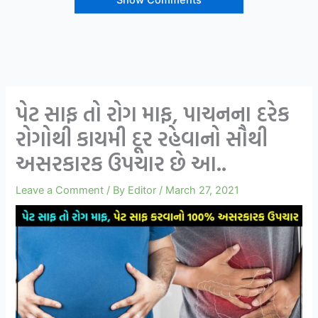
Show Comments
પેટ સાફ તો રોગ માફ, પાચનના દરેક
રોગોથી કાયમી દૂર રહેવાનો સૌથી
અસરકારક ઉપચાર છે આ..
Leave a Comment
/ By
Editor
/
March 27, 2021