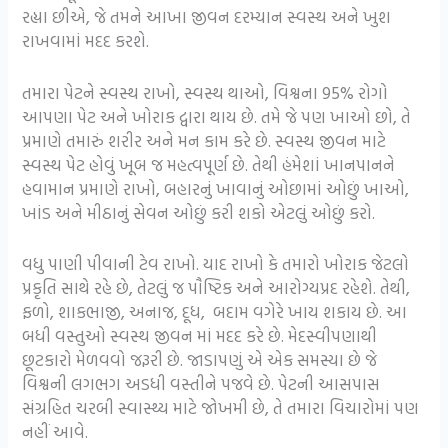
રહ્યા છીએ, જે તમને આખા જીવન દરમ્યાન સ્વસ્થ અને ખુશ
રાખવામાં મદદ કરશે.
તમારા પેટને સ્વસ્થ રાખો, સ્વસ્થ થાઓ, વિશ્વના 95% રોગો
આપણા પેટ અને ખોરાક દ્વારા થાય છે. તમે જે પણ ખાઓ છો, તે
પ્રમાણે તમારું શરીર અને મન કામ કરે છે. સ્વસ્થ જીવન માટે
સ્વસ્થ પેટ હોવું ખૂબ જ મહત્વપૂર્ણ છે. તેથી હંમેશાં ખાનપાનને
હવામાન પ્રમાણે રાખો, બહારનું ખાવાનું ઓછામાં ઓછું ખાઓ,
ખાંડ અને મીઠાનું સેવન ઓછું કરી શકો એટલું ઓછું કરો.
વધુ પાણી પીવાની ટેવ રાખો. યાદ રાખો કે તમારો ખોરાક જેટલો
પ્રકૃતિ સાથે રહે છે, તેટલું જ પૌષ્ટિક અને આરોગ્યપ્રદ રહેશે. તેથી,
ફળો, શાકભાજી, અનાજ, દૂધ, બદામ વગેરે ખાય શકાય છે. આ
બધી વસ્તુઓ સ્વસ્થ જીવન માં મદદ કરે છે. મેદસ્વીપણાથી
છૂટકારો મેળવવો જરૂરી છે. જાડાપણું એ એક સમસ્યા છે જે
વિશ્વની લગભગ અડધી વસ્તીને પજવે છે. પેટની આસપાસ
સંગ્રહિત ચરબી સ્વાસ્થ્ય માટે જોખમી છે, તે તમારા વિચારોમાં પણ
નહીં આવે.