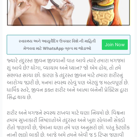
સ્વાસ્થ્ય અને આયુર્વેદિક ઉપચાર વિશે ની માહિતી
Join Now
મેળવવા માટે WhatsApp ગ્રુપ મા જોડાઓ
જ્યારે તંદુરસ્ત જીવન જીવવાની વાત આવે ત્યારે તમારા મગજમાં
શું આવે છે? યોગા, વ્યાયામ અને ધ્યાન? જો એમ હોય, તો તમે
સંભવત સાચા છો. કારણ કે તંદુરસ્ત જીવન માટે તમારા શરીરનું
આરોગ્ય જરૂરી છે, મનમાં સ્વસ્થ રહેવું પણ એટલું જ મહત્વપૂર્ણ છે.
ધાર્મિક સ્તરે, જીવન ફક્ત શરીર અને આત્મા બંનેની પ્રેક્ટિસ દ્વારા
સિદ્ધ થાય છે.
શરીર અને મગજને સ્વસ્થ રાખવા માટે ઘણા નિયમો છે. વિશ્વના
તમામ સુખાકારી નિષ્ણાતોએ તંદુરસ્ત અને ખુશ રહેવાની સેંકડો
રીતો જણાવી છે, જેમાંના ઘણા તમે પણ અનુસરો છો. પરંતુ કેટલીક
નાની ભૂલો બાકી છે. આજે અમે તમને એવી જ 5 ટિપ્સ જણાવી