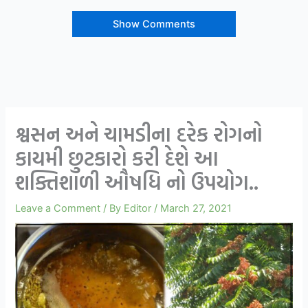
Show Comments
શ્વસન અને ચામડીના દરેક રોગનો
કાયમી છુટકારો કરી દેશે આ
શક્તિશાળી ઔષધિ નો ઉપયોગ..
Leave a Comment
/ By
Editor
/
March 27, 2021