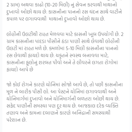
2 ગ્રામ) અથવા કાઢો (10-20 મિલી) નું સેવન કરવાથી માથાનો
દુખાવો ઓછો થાય છે. કાસનીના પાનનો રસ ચંદન સાથે વાટીને
કપાળ પર લગાવવાથી માથાનો દુખાવો ઓછો થાય છે.
લોહીની ઉલટીથી રાહત મેળવવા માટે કાસની ખૂબ ઉપયોગી છે. 2
ગ્રામ કાસનીના પાંદડા પીસીને ઠંડા પાણી સાથે લેવાથી લોહીની
ઉલટી માં રાહત મળે છે. કમળોમાં 5-10 મિલી કાસનીના પાનનો
રસ લેવાથી ફાયદો થાય છે. યકૃતને સ્વસ્થ બનાવવા માટે,
કાસનીના ફૂલોનું શરબત પીવો અને તે લીવરને લગતા રોગોમાં
ફાયદો આપે છે
જો કોઈ રોગને કારણે યોનિમાં સોજો આવે છે, તો પછી કાસનીના
મૂળ ને બારીક પીસી લો. આ પેસ્ટને યોનિમાં લગાવવાથી અને
યોનિમાર્ગમાં દુખાવો અને યોનિમાર્ગની બળતરા ઓછી થાય છે.
સફેદ પાણીની સમસ્યા પણ દૂર થાય છે. આજકાલ દરેક વ્યક્તિ
તણાવ અને કામના દબાણને કારણે અનિદ્રાની સમસ્યાથી
પરેશાન છે.