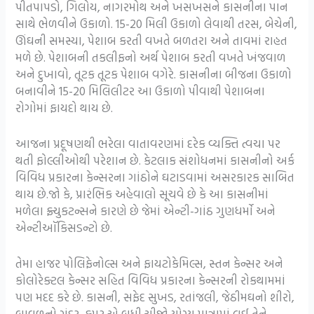
પીતપાપડો, ગિલોય, નાગરમોથ અને ખસખસને કાસનીના પાન
સાથે ભેળવીને ઉકાળો. 15-20 મિલી ઉકાળો લેવાથી તરસ, બેચેની,
ઊંઘની સમસ્યા, પેશાબ કરતી વખતે બળતરા અને તાવમાં રાહત
મળે છે. પેશાબની તકલીફનો અર્થ પેશાબ કરતી વખતે ખંજવાળ
અને દુખાવો, તૂટક તૂટક પેશાબ વગેરે. કાસનીના બીજના ઉકાળો
બનાવીને 15-20 મિલિલીટર આ ઉકાળો પીવાથી પેશાબના
રોગોમાં ફાયદો થાય છે.
આજના પ્રદૂષણથી ભરેલા વાતાવરણમાં દરેક વ્યક્તિ ત્વચા પર
થતી ફોલ્લીઓથી પરેશાન છે. કેટલાક સંશોધનમાં કાસનીનો અર્ક
વિવિધ પ્રકારના કેન્સરના ગાંઠોને ઘટાડવામાં અસરકારક સાબિત
થાય છે.જો કે, પ્રારંભિક અહેવાલો સૂચવે છે કે આ કાસનીમાં
મળેલા ફ્ર્યુકટન્સને કારણે છે જેમાં એન્ટી-ગાંઠ ગુણધર્મો અને
એન્ટીઑકિસડન્ટો છે.
તેમા હાજર પોલિફેનોલ્સ અને ફાયટોકેમિલ્સ, સ્તન કેન્સર અને
કોલોરેક્ટલ કેન્સર સહિત વિવિધ પ્રકારના કેન્સરની રોકથામમાં
પણ મદદ કરે છે. કાસની, સફેદ સુખડ, રતાંજલી, જેઠીમઘનો શીરો,
બાવળનો ગુંદર, કપૂર એ બધી ચીજો યોગ્ય માત્રામાં લઈ તેને