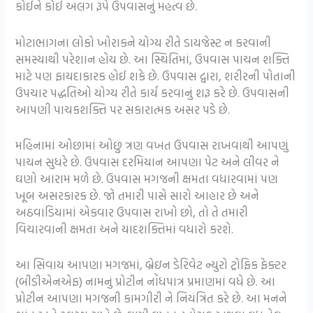
કોઈને કોઈ અલગ રૂપે ઉપવાસનું મહત્વ છે.
મોટાભાગના લોકો ખોરાકને યોગ્ય રીતે ડાયજેસ્ટ ન કરવાની
સમસ્યાથી પરેશાન હોય છે. આ સ્થિતિમાં, ઉપવાસ પાચન શક્તિ
માટે પણ ફાયદાકારક હોઈ શકે છે. ઉપવાસ દ્વારા, શરીરની પોતાની
ઉપચાર પદ્ધતિઓ યોગ્ય રીતે કાર્ય કરવાનું શરૂ કરે છે. ઉપવાસની
આપણી પાચકશક્તિ પર સકારાત્મક અસર પડે છે.
મહિનામાં ઓછામાં ઓછું ત્રણ વખત ઉપવાસ રાખવાથી આપણું
પાચન સુધરે છે. ઉપવાસ દરમિયાન આપણા પેટ અને લીવર ને
ઘણો આરામ મળે છે. ઉપવાસ મગજની ક્ષમતા વધારવામાં પણ
ખૂબ અસરકારક છે. જો તમારી પાસે સારો આહાર છે અને
અઠવાડિયામાં એકવાર ઉપવાસ રાખો છો, તો તે તમારી
વિચારવાની ક્ષમતા અને યાદશક્તિમાં વધારો કરશે.
આ સિવાય આપણા મગજમાં, બ્રેઇન ડેરિવેટ ન્યુરો ટ્રોફિક ફેક્ટર
(બીડીએનએફ) નામનું પ્રોટીન નોંધપાત્ર પ્રમાણમાં વધે છે. આ
પ્રોટીન આપણા મગજની કામગીરી ને નિયંત્રિત કરે છે. આ મનને