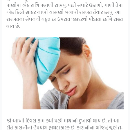
પાણીમાં એક રાત્રિ પલાળી રાખવું. પછી સવારે ઉકાળી, ગાળી તેમાં
એક કિલો સાકર નાખી ચાસણી બનાવી શરબત તૈયાર કરવું. આ
શરબતના સેવનથી યકૃત દર ઉપરાંત જલંદરથી પીડાતાં દર્દીને રાહત
થાય છે.
જો આખો દિવસ કામ કર્યા પછી માથાનો દુખાવો થાય છે, તો આ
રીતે કાસનીનો ઉપયોગ ફાયદાકારક છે. કાસનીના બીજનું ચૂર્ણ (1-