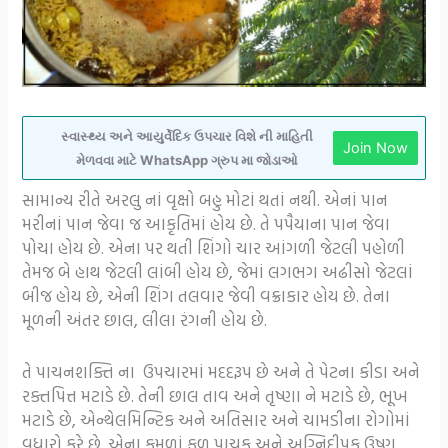
સ્વાસ્થ્ય અને આયુર્વેદિક ઉપચાર વિશે ની માહિતી
Join Now
મેળવવા માટે WhatsApp ગ્રુપ મા જોડાઓ
સામાન્ય રીતે અરલુ નાં વૃક્ષો બહુ મોટાં થતાં નથી. એનાં પાન
મરીનાં પાન જેવા જ આકૃતિમાં હોય છે. તે પપૈયાના પાન જેવા
પોચા હોય છે. એના પર થતી શિંગો ચાર આંગળી જેટલી પહોળી
તેમજ બે હાથ જેટલી લાંબી હોય છે, જેમાં લગભગ અઢીસો જેટલાં
બીજ હોય છે, એની શિંગ તલવાર જેવી વક્રાકાર હોય છે. તેના
મૂળની અંતર છાલ, લીલા રંગની હોય છે.
તે પાચનશક્તિ ના ઉપચારમાં મદદરૂપ છે અને તે પેટના કીડા અને
રક્તપિત્ત મટાડે છે. તેની છાલ તાવ અને તૃષ્ણા ને મટાડે છે, ભૂખ
મટાડે છે, એન્થેલમિન્ટિક અને અતિસાર અને ચામડીના રોગોમાં
વધારો કરે છે. એના કુમળાં ફળ પાચક અને અગ્નિદીપક ઉષ્ણ