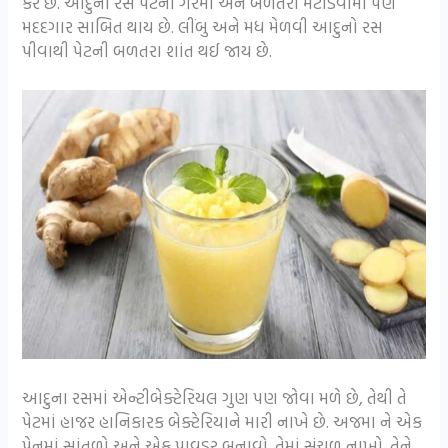
કરે છે. આદુનો રસ પેટની ગરમી અને બળતરા મટાડવામાં પણ
મદદગાર સાબિત થાય છે. લીંબુ અને મધ મેળવી આદુનો રસ
પીવાથી પેટની બળતરા શાંત થઈ જાય છે.
આદુના રસમાં એન્ટીબેક્ટેરિયલ ગુણ પણ જોવા મળે છે, તેથી તે
પેટમાં હાજર હાનિકારક બેક્ટેરિયાને મારી નાખે છે. અજમા ને એક
પેનમાં સાંતળો અને એક પાવડર બનાવો. તેમાં સંચળ નાખો. તેને