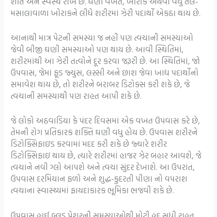
શાંત અને સ્વસ્થ રાખે છે. ઘણી વખત, ખોરાક અથવા વધુ તેલ-
મસાલાવાળા ખોરાકને લીધે શરીરમાં ઝેરી પદાર્થો એકઠા થાય છે.
આનાથી માત્ર પેટની સમસ્યા જ નહીં પણ ત્વચાની સમસ્યાઓ
જેવી બીજી ઘણી સમસ્યાઓ પણ થાય છે. આવી સ્થિતિમાં,
શરીરમાંથી આ ઝેરી તત્વોને દૂર કરવા જરૂરી છે. આ સ્થિતિમાં, જો
ઉપવાસ, જેમાં ફૂડ જ્યુસ, લસ્સી અને છાશ જેવા ખાદ્ય પદાર્થોનો
સમાવેશ થાય છે, તો શરીરને બરાબર ડિટોક્સ કરી શકે છે, જે
ત્વચાની સમસ્યાથી પણ રાહત આપી શકે છે.
જે લોકો અઠવાડિયા કે પંદર દિવસમાં એક વખત ઉપવાસ કરે છે,
તેમની રોગ પ્રતિકારક શક્તિ ઘણી વધુ હોય છે. ઉપવાસ શરીરને
ડિટોક્સિફાઇડ કરવામાં મદદ કરી શકે છે જ્યારે શરીર
ડિટોક્સિફાઇ થાય છે, ત્યારે શરીરમાં હાજર ઝેર બહાર આવશે, જે
ત્વચાને નવી ગ્લો આપશે અને ત્વચા સુંદર દેખાશે. આ ઉપરાંત,
ઉપવાસ દરમિયાન ફળો અને શુદ્ધ-કુદરતી પીણા નો વપરાશ
ત્વચાના સ્વાસ્થ્યમાં ફાયદાકારક ભૂમિકા ભજવી શકે છે.
ઉપવાસ હાઈ બ્લડ પ્રેશરની સમસ્યાઓથી મોટી હદ સુધી રાહત