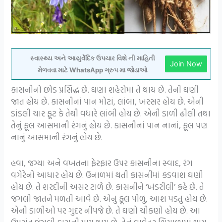
સ્વાસ્થ્ય અને આયુર્વેદિક ઉપચાર વિશે ની માહિતી
Join Now
મેળવવા માટે WhatsApp ગ્રુપ મા જોડાઓ
કાસનીનો છોડ પ્રસિદ્ધ છે. ઘણાં શહેરોમાં તે થાય છે. તેની ઘણી
જાત હોય છે. કાસનીનાં પાન મોટાં, લાંબા, ખરસર હોય છે. એની
ડાંડલી ચાર ફૂટ કે તેથી વધારે લાંબી હોય છે. એની ડાળી ઢીલી તથા
તેનું ફૂલ આસમાની રંગનું હોય છે. કાસનીનાં પાન નાનાં, ફૂલ પણ
નાનું આસમાની રંગનું હોય છે.
હવા, જગ્યા અને વખતના ફેરફાર ઉપર કાસનીના સ્વાદ, રંગ
વગેરેનો આધાર હોય છે. ઉનાળમાં થતી કાસનીમાં કડવાશ ઘણી
હોય છે. તે શરદીની અસર ટાળે છે. કાસનીને ‘ખંડરીલી’ કહે છે. તે
જંગલી જાતને મળતી આવે છે. એનું ફૂલ પીળું, આશ પડતું હોય છે.
એની ડાળીઓ પર ગુંદર નીપજે છે. તે ઘણો ચીકણો હોય છે. આ