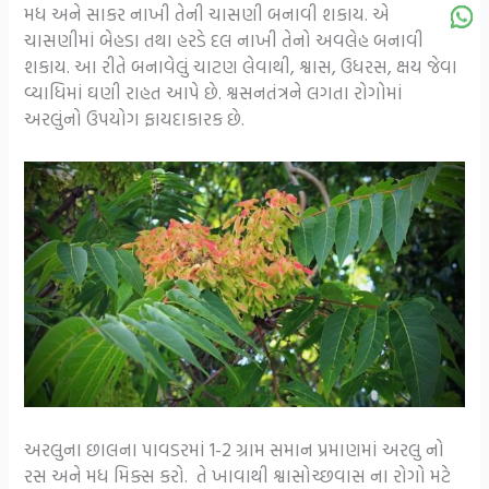
મધ અને સાકર નાખી તેની ચાસણી બનાવી શકાય. એ
ચાસણીમાં બેહડા તથા હરડે દલ નાખી તેનો અવલેહ બનાવી
શકાય. આ રીતે બનાવેલું ચાટણ લેવાથી, શ્વાસ, ઉધરસ, ક્ષય જેવા
વ્યાધિમાં ઘણી રાહત આપે છે. શ્વસનતંત્રને લગતા રોગોમાં
અરલુંનો ઉપયોગ ફાયદાકારક છે.
અરલુના છાલના પાવડરમાં 1-2 ગ્રામ સમાન પ્રમાણમાં અરલુ નો
રસ અને મધ મિક્સ કરો. તે ખાવાથી શ્વાસોચ્છવાસ ના રોગો મટે