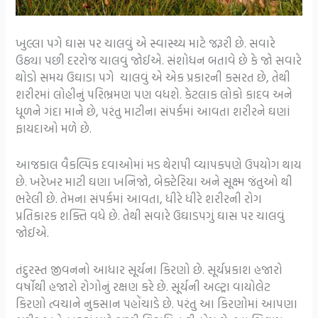
ખુલ્લા પગે ઘાસ પર ચાલવું એ સ્વાસ્થ્ય માટે જરૂરી છે. સવારે
ઉઠ્યા પછી દરરોજ ચાલવું જોઈએ. સંશોધન બતાવે છે કે જો સવારે
થોડો સમય ઉઘાડા પગે ચાલવું એ એક પ્રકારની કસરત છે, તેથી
શરીરમાં લોહીનું પરિભ્રમણ પણ વધશે. કેટલાક લોકો કાદવ અને
ધૂળને ગંદા માને છે, પરંતુ માટીના સંપર્કમાં આવતા શરીરને ઘણાં
ફાયદાઓ મળે છે.
આજકાલ વૈકલ્પિક દવાઓમાં મડ થેરાપી વ્યાપકપણે ઉપયોગ થાય
છે. ખરેખર માટી ઘણા ખનિજો, બેક્ટેરિયા અને સૂક્ષ્મ જંતુઓ થી
ભરેલી છે. તેમના સંપર્કમાં આવતા, ધીરે ધીરે શરીરની રોગ
પ્રતિકારક શક્તિ વધે છે. તેથી સવારે ઉઘાડપગું ઘાસ પર ચાલવું
જોઈએ.
તંદુરસ્ત જીવનનો આધાર સૂર્યના કિરણો છે. સૂર્યપ્રકાશ હજારો
વર્ષોથી હજારો રોગોનું રક્ષણ કરે છે. સૂર્યની અલ્ટ્રા વાયોલેટ
કિરણો ત્વચાને નુકસાન પહોંચાડે છે. પરંતુ આ કિરણોમાં આપણા