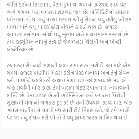
એસિડિટીના કિસ્સામાં, પેટમાં દુખાવો થવાની ફરિયાદ સાથે પેટ
અને ગળામાં પણ બળતરા શરૂ થઈ જાય છે. એસિડિટીની સમસ્યા
ખોરાકમાં રહેલા વધુ મરચાં-મસાલાઓનું સેવન, વધુ તળેલું ખોરાક
ખાવા અને વધુ આલ્કોહોલ પીવાને કારણે થાય છે. હળદર
આપણા રસોડામાં સૌથી વધુ સુલભ અને ફાયદાકારક મસાલો છે.
તેમાં કર્ક્યુમિન નામનું તત્વ છે જે બળતરા વિરોધી અને એન્ટી
બેક્ટેરિયલ છે.
હળદરના સેવનથી ગળાની બળતરામાં રાહત મળે છે. આ માટે એક
ચમચી હળદર પાણીમાં મિક્સ કરીને પેસ્ટ બનાવો અને તેનું સેવન
કરો. પાણીને બદલે દહીં અથવા કેળા પણ લઈ શકાય છે. મધ એ
એક સર્વાંગી ખોરાક છે. તેમાં ખરાબ બેક્ટેરિયાને મારી નાખવાની
શક્તિ છે. તેમાં હાજર એન્ટી ઓક્સિડેન્ટ અને બળતરા વિરોધી
ગુણધર્મો ગળાની બળતરા દૂર કરે છે. તેનો ઉપયોગ કરવા માટે, એક
ગ્લાસ પાણીમાં બે ચમચી મધ સારી રીતે મિક્સ કરો. જો તમે ખાલી
પેટ પર તેનું સેવન કરો છો તો તે વધુ ફાયદાકારક સાબિત થાય છે.