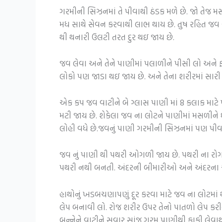
ગરમીની સિઝનમાં તે પીવાથી ઠંડક મળે છે. જો તેજ મસા
મધ સાથે સેવન કરવાથી લાભ થાય છે. તુષ રહિત જવ અન
થી થનારી ઉલટી તરત દુર થઇ જાય છે.
જવ લેવા અને તેને પાણીમાં પલાળીને પીસી લો અને ફ
લોકો પણ જાડા થઇ જાય છે. અને તેના શરીરમાં સાર
એક કપ જવ વાટીને બે ગ્લાસ પાણી માં 8 કલાક મા
મટી જાય છે. શેકેલા જવ ના લોટને પાણીમાં મસળીને 
લોહી વધે છે.જવનું પાણી ગરમીની સિઝનમાં પણ પીવા
જવ નું પાણી થી પથરી ઓગળી જાય છે. પથરી ના રોગીઓ
પથરી નથી બનતી. અંદરની બીમારીઓ અને અંદરના અ
હાથોનું ખડબચણાપણું દૂર કરવા માટે જવ ના લોટમાં
લેપ બનાવી લો. રોજ શરીર ઉપર તેનો પાતળો લેપ કરીન
બન્નેને વાટીને સવાર સાંજ ગરમ પાણીથી ફાકી લેવાથ