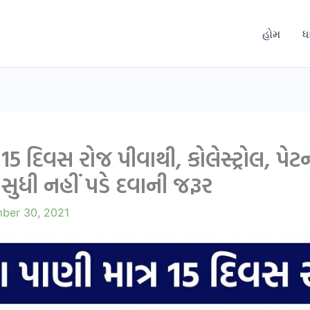
હોમ
ધ
5 દિવસ રોજ પીવાથી, કોલેસ્ટ્રોલ, પ
 સુધી નહીં પડે દવાની જરૂર
ber 30, 2021