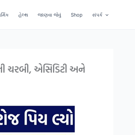
ાર્મિક
હેલ્થ
જાણવા જેવું
Shop
સંપર્ક
ેટની ચરબી, એસિડિટી અને