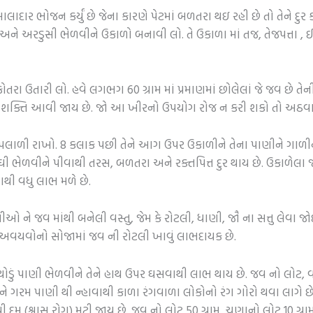
લાદાર ભોજન કર્યું છે જેના કારણે પેટમાં બળતરા થઇ રહી છે તો તેને દુર 
ે અરડુસી ભેળવીને ઉકાળો બનાવી લો. તે ઉકાળા માં તજ, તેજપત્તા , ઈલ
ોતરા ઉતારી લો. હવે લગભગ 60 ગ્રામ માં પ્રમાણમાં છોલેલાં જે જવ છે 
ી શક્તિ આવી જાય છે. જો આ ખીરનો ઉપયોગ રોજ ન કરી શકો તો અઠવાડિય
ટે પલાળી રાખો. 8 કલાક પછી તેને આગ ઉપર ઉકાળીને તેના પાણીને ગ
ઘી ભેળવીને પીવાથી તરસ, બળતરા અને રક્તપિત્ત દુર થાય છે. ઉકાળેલા જ
થી વધુ લાભ મળે છે.
 ને જવ માંથી બનેલી વસ્તુ, જેમ કે રોટલી, ધાણી, જૌ ના સત્તુ લેવા 
વયવોનો સોજામાં જવ ની રોટલી ખાવું લાભદાયક છે.
 થોડું પાણી ભેળવીને તેને હાથ ઉપર ઘસવાથી લાભ થાય છે. જવ નો લોટ, 
ે ગરમ પાણી થી ન્હાવાથી કાળા રંગવાળા લોકોનો રંગ ગોરો થવા લાગે છે.
ી દમ (શ્વાસ રોગ) મટી જાય છે. જવ નો લોટ 50 ગ્રામ, ચણાનો લોટ 10 ગ્