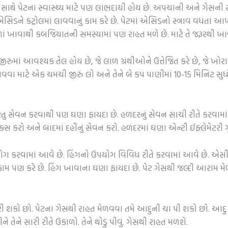
થે સાથે પેટના સ્વાસ્થ્ય માટે પણ લાભદાયી હોય છે. અપચાની અને ગેસની સમસ્
સિડને કંટ્રોલમાં લાવવાનું કામ કરે છે. પેટમાં એસિડનો સ્ત્રાવ વધતાં 
. કેળાં ખાવાથી કબજિયાતની સમસ્યામાં પણ રાહત મળે છે. માટે તે જરૂરથી ખ
ે. જીરુંમાં આવશ્યક તેલ હોય છે, જે લાળ ગ્રંથીઓને ઉત્તેજિત કરે છે, જે ખો
વવા માટે એક ચમચી જીરું લો અને તેને બે કપ પાણીમાં 10-15 મિનિટ સુધી
 સેવન કરવાથી પણ ઘણા ફાયદા છે. હળદરનું સેવન સાચી રીતે કરવામાં આ
 કરો અને બાદમાં દહીંનું સેવન કરો. હળદરમાં ઘણા એન્ટી ઈફ્લેમેટરી ગુણ
પયોગ કરવામાં આવે છે. હિંગનો ઉપયોગ વિવિધ રીતે કરવામાં આવે છે. એસી
 કામ પણ કરે છે. હિંગ ખાવાના ઘણા ફાયદા છે. પેટ ગેસથી જલ્દી આરામ મ
રી શકો છો. પેટના ગેસથી રાહત મેળવવા તમે આદુની ચા પી શકો છો. આદુ ચ
તેને સારી રીતે ઉકાળો. તેને થોડું પીવું. ગેસથી રાહત મળશે.