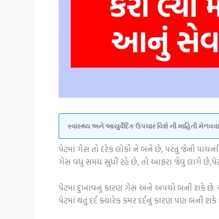
સ્વાસ્થ્ય અને આયુર્વેદિક ઉપચાર વિશે ની માહિતી મેળ
પેટમાં ગેસ તો દરેક લોકો ને બને છે, પરંતુ જેની પા
ગેસ વધુ સમય સુધી રહે છે, તો આફરા જેવું લાગે છે
પેટમાં દુખાવનું કારણ ગેસ અને અપચો બની શકે છે
પેટમાં થતું દર્દ ક્યારેક કમર દર્દનું કારણ પણ બની શક