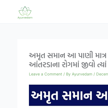
Skip
to
content
અમૃત સમાન આ પાણી માત્ર 1
આંતરડાના રોગમાં જીવો ત્યાં
Leave a Comment
/ By
Ayurvedam
/
Decem