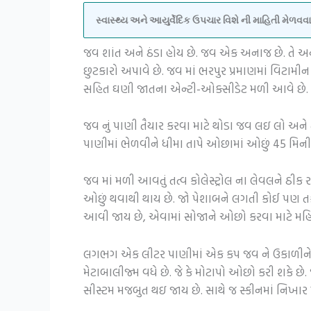
સ્વાસ્થ્ય અને આયુર્વેદિક ઉપચાર વિશે ની માહિતી મેળ
જવ શાંત અને ઠંડા હોય છે. જવ એક અનાજ છે. તે અ
છુટકારો અપાવે છે. જવ માં ભરપુર પ્રમાણમાં વિટામીન
સહિત ઘણી જાતના એન્ટી-ઓક્સીડેટ મળી આવે છે.
જવ નું પાણી તૈયાર કરવા માટે થોડા જવ લઇ લો અને 
પાણીમાં ભેળવીને ધીમા તાપે ઓછામાં ઓછું 45 મિનીટ 
જવ માં મળી આવતું તત્વ કોલેસ્ટ્રોલ ના લેવલને ઠીક 
ઓછું થવાથી થાય છે. જો પેશાબને લગતી કોઈ પણ તક
આવી જાય છે, એવામાં સોજાને ઓછો કરવા માટે મહિ
લગભગ એક લીટર પાણીમાં એક કપ જવ ને ઉકાળીને તે પ
મેટાબાલીજ્મ વધે છે. જે કે મોટાપો ઓછો કરી શકે છે.
સીસ્ટમ મજબુત થઇ જાય છે. સાથે જ સ્કીનમાં નિખાર 