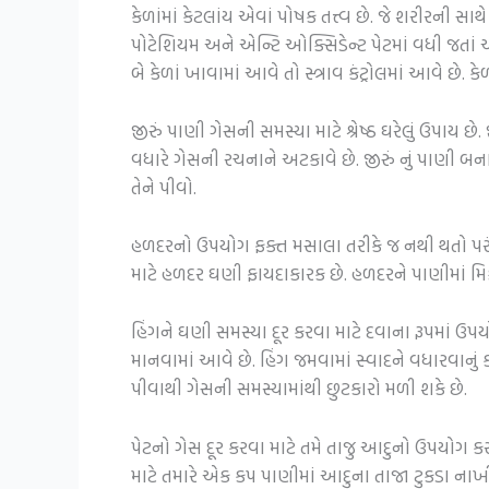
કેળાંમાં કેટલાંય એવાં પોષક તત્ત્વ છે. જે શરીરની સા
પોટેશિયમ અને એન્ટિ ઓક્સિડેન્ટ પેટમાં વધી જતાં એ
બે કેળાં ખાવામાં આવે તો સ્ત્રાવ કંટ્રોલમાં આવે છે
જીરું પાણી ગેસની સમસ્યા માટે શ્રેષ્ઠ ઘરેલું ઉપાય છ
વધારે ગેસની રચનાને અટકાવે છે. જીરું નું પાણી બના
તેને પીવો.
હળદરનો ઉપયોગ ફક્ત મસાલા તરીકે જ નથી થતો પરંતુ
માટે હળદર ઘણી ફાયદાકારક છે. હળદરને પાણીમાં મિક્સ
હિંગને ઘણી સમસ્યા દૂર કરવા માટે દવાના રૂપમાં ઉ
માનવામાં આવે છે. હિંગ જમવામાં સ્વાદને વધારવાનું
પીવાથી ગેસની સમસ્યામાંથી છુટકારો મળી શકે છે.
પેટનો ગેસ દૂર કરવા માટે તમે તાજુ આદુનો ઉપયોગ ક
માટે તમારે એક કપ પાણીમાં આદુના તાજા ટુકડા નાખીને 