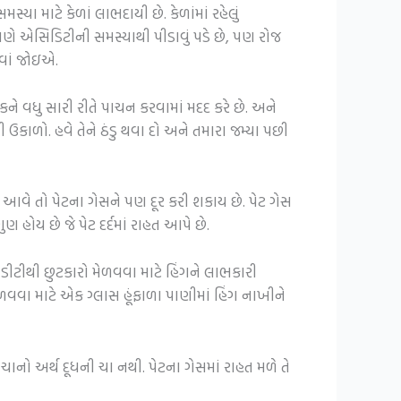
યા માટે કેળાં લાભદાયી છે. કેળાંમાં રહેલું
આપણે એસિડિટીની સમસ્યાથી પીડાવું પડે છે, પણ રોજ
ાવાં જોઇએ.
રાકને વધુ સારી રીતે પાચન કરવામાં મદદ કરે છે. અને
 ઉકાળો. હવે તેને ઠંડુ થવા દો અને તમારા જમ્યા પછી
વે તો પેટના ગેસને પણ દૂર કરી શકાય છે. પેટ ગેસ
 હોય છે જે પેટ દર્દમાં રાહત આપે છે.
ડીટીથી છુટકારો મેળવવા માટે હિંગને લાભકારી
ેળવવા માટે એક ગ્લાસ હૂંફાળા પાણીમાં હિંગ નાખીને
ાનો અર્થ દૂધની ચા નથી. પેટના ગેસમાં રાહત મળે તે