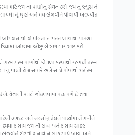
કરવા માટે જવ ના પાણીનું સેવન કરો. જવ નું જ્યુસ ને
ાયચી નું ચૂર્ણ અને મધ ભેળવીને પીવાથી અલ્પપીત્ત
તેની ખીર બનાવો. બે મહિના તે સતત ખાવાથી પાતળા
ામાં ઓછામાં ઓછું બે ત્રણ વાર જરૂર કરો.
ાળીને ગરમ ગરમ પાણીથી કોગળા કરવાથી ઝડપથી તરસ
વ નું પાણી રોજ સવારે અને સાંજે પીવાથી શરીરમાં
જોઈએ. તેનાથી પથરી નીકળવામાં મદદ મળે છે તથા
વાટેલી હળદર અને સરસોનું તેલને પાણીમાં ભેળવીને
 દમમાં 6 ગ્રામ જવ ની રાખ અને 6 ગ્રામ સાકર
રામ ભેળવીને રોટલી બનાવીને શાક સાથે ખાવ. અને