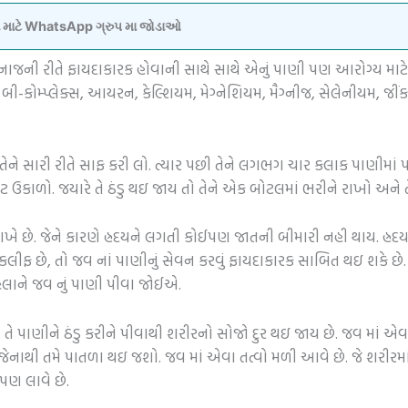
વવા માટે WhatsApp ગ્રુપ મા જોડાઓ
નાજની રીતે ફાયદાકારક હોવાની સાથે સાથે એનું પાણી પણ આરોગ્ય માટ
 બી-કોમ્પ્લેક્સ, આયરન, કેલ્શિયમ, મેગ્નેશિયમ, મૈગ્નીજ, સેલેનીયમ, જીં
તેને સારી રીતે સાફ કરી લો. ત્યાર પછી તેને લગભગ ચાર કલાક પાણીમાં 
ઉકાળો. જયારે તે ઠંડુ થઇ જાય તો તેને એક બોટલમાં ભરીને રાખો અને તે
રાખે છે. જેને કારણે હ્રદયને લગતી કોઈપણ જાતની બીમારી નહી થાય. હ્રદયન
લીફ છે, તો જવ નાં પાણીનું સેવન કરવું ફાયદાકારક સાબિત થઇ શકે છ
લાને જવ નું પાણી પીવા જોઈએ.
ાણીને ઠંડુ કરીને પીવાથી શરીરનો સોજો દુર થઇ જાય છે. જવ માં એવા 
 જેનાથી તમે પાતળા થઇ જશો. જવ માં એવા તત્વો મળી આવે છે. જે શરીરમાંથી
પણ લાવે છે.