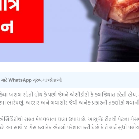
વવા માટે WhatsApp ગ્રુપ મા જોડાઓ
ચનક્રિયા ખરાબ રહેતી હોય કે પછી જેમને એસીડીટી કે કબજિયાત રહેતી હોય, 
,પેટમાં ભારેપણું, અલ્સર અને બવાસીર જેવી અનેક પ્રકારની તકલીફો થવ
. એસિડિટીથી રાહત મેળવવાના ઘણા ઉપાય છે. આયુર્વેદ રીતથી પેટના ગ
ે છે. આ સાથે જ ગેસ કયારેક એટલો પરેશાન કરી દે છે કે તે હાર્ટ સુધી પહોં