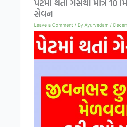
પેટમાં થતો ગેસથી માત્ર 10
સેવન
Leave a Comment
/ By
Ayurvedam
/
Decem