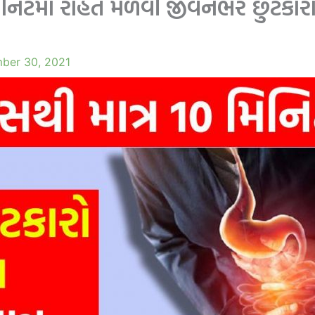
 મિનિટમાં રાહત મેળવી જીવનભર છુટકારો 
ber 30, 2021