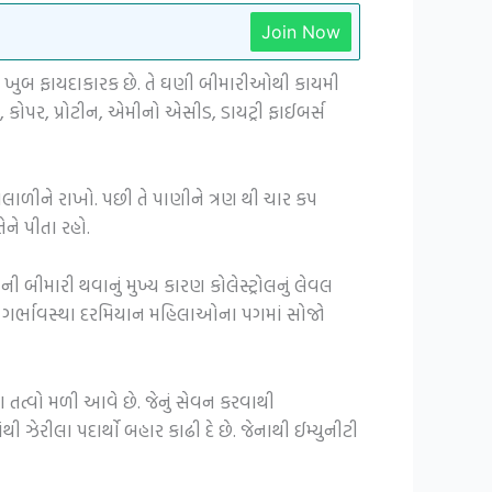
Join Now
ે ખુબ ફાયદાકારક છે. તે ઘણી બીમારીઓથી કાયમી
ક, કોપર, પ્રોટીન, એમીનો એસીડ, ડાયટ્રી ફાઈબર્સ
પલાળીને રાખો. પછી તે પાણીને ત્રણ થી ચાર કપ
ને પીતા રહો.
ી બીમારી થવાનું મુખ્ય કારણ કોલેસ્ટ્રોલનું લેવલ
ે. ગર્ભાવસ્થા દરમિયાન મહિલાઓના પગમાં સોજો
તત્વો મળી આવે છે. જેનું સેવન કરવાથી
 ઝેરીલા પદાર્થો બહાર કાઢી દે છે. જેનાથી ઈમ્યુનીટી