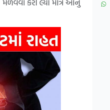
મેળવવા કરી લ્યો માત્ર આનું