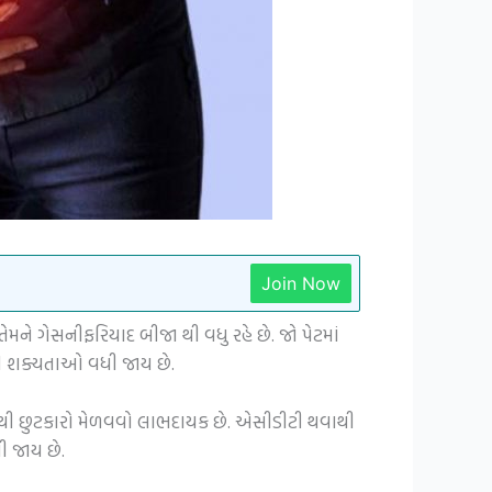
Join Now
તેમને ગેસનીફરિયાદ બીજા થી વધુ રહે છે. જો પેટમાં
ાની શક્યતાઓ વધી જાય છે.
ેસથી છુટકારો મેળવવો લાભદાયક છે. એસીડીટી થવાથી
ચી જાય છે.