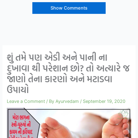
Show Comments
શું તમે પણ એડી અને પાની ના
દુખાવા થી પરેશાન છો? તો અત્યારે જ
જાણો તેના કારણો અને મટાડવા
ઉપાયો
Leave a Comment
/ By
Ayurvedam
/
September 19, 2020