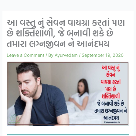
આ વસ્તુ નું સેવન વાયગ્રા કરતાં પણ
છે શક્તિશાળી, જે બનાવી શકે છે
તમારા લગ્નજીવન ને આનંદમય
Leave a Comment
/ By
Ayurvedam
/
September 19, 2020