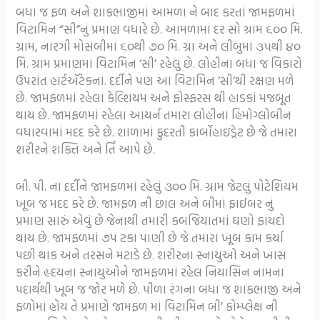
બધા જ ફળ અને શાકભાજીમાં આમળા ને બાદ કરતાં જામફળમાં
વિટામિન “સી”નું પ્રમાણ વધારે છે. આમળામાં દર સો ગ્રામ ૬૦૦ મિ.
ગ્રામ, નારંગી મોસંબીમાં ૬૦થી ૭૦ મિ. ગ્રા અને લીંબુમાં ૩૫થી ૪૦
મિ. ગ્રામ પ્રમાણમાં વિટામિન ‘સી’ રહેલું છે. લોહીના બધા જ વિકારો
ઉપરાંત હાર્ટઍટેકના. દર્દીને પણ આ વિટામિન ‘સી’થી રક્ષણ મળે
છે. જામફળમાં રહેલા કેલ્શિયમ અને ફોસ્ફરસ થી હાડકાં મજબૂત
થાય છે. જામફળમાં રહેલા આયર્ન તમારા લોહીના હિમોગ્લોબીન
વધારવામાં મદદ કરે છે. શાળામાં કુદરતી કાર્બોહાઇડ્રેટ છે જે તમારા
શરીરને શક્તિ અને ર્તિ આપે છે.
બી. પી. ના દર્દીને જામફળમાં રહેલું ૩૦૦ મિ. ગ્રામ જેટલું પોટેશિયમ
ખૂબ જ મદદ કરે છે. જામફળ ની છાલ અને બીમાં ફાઈબર નું
પ્રમાણ સારું એવું છે જેનાથી તમારી કબજિયાતમાં ઘણો ફાયદો
થાય છે. જામફળમાં ૭પ ટકા પાણી છે જે તમારા ખૂબ કામ કર્યા
પછી થાક અને તરસને મટાડે છે. શરીરના સ્નાયુઓ અને ખાસ
કરીને હૃદયના સ્નાયુઓને જામફળમાં રહેલ નિયાસિન નામના
પદાર્થથી ખૂબ જ જોર મળે છે. પીળા રંગના બધા જ શાકભાજી અને
ફળોમાં હોય તે પ્રમાણે જામફળ માં વિટામિન બી’ કોમ્પ્લેક્ષ ની