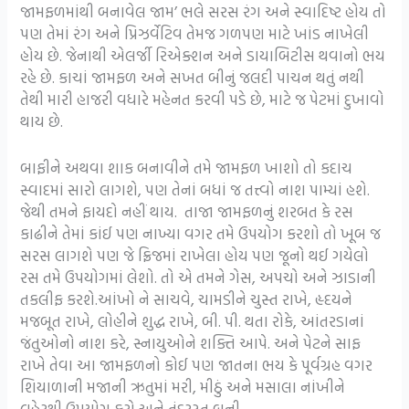
જામફળમાંથી બનાવેલ જામ’ ભલે સરસ રંગ અને સ્વાદિષ્ટ હોય તો
પણ તેમાં રંગ અને પ્રિઝર્વેટિવ તેમજ ગળપણ માટે ખાંડ નાખેલી
હોય છે. જેનાથી એલર્જી રિએક્શન અને ડાયાબિટીસ થવાનો ભય
રહે છે. કાચાં જામફળ અને સખત બીનું જલદી પાચન થતું નથી
તેથી મારી હાજરી વધારે મહેનત કરવી પડે છે, માટે જ પેટમાં દુખાવો
થાય છે.
બાફીને અથવા શાક બનાવીને તમે જામફળ ખાશો તો કદાચ
સ્વાદમાં સારો લાગશે, પણ તેનાં બધાં જ તત્ત્વો નાશ પામ્યાં હશે.
જેથી તમને ફાયદો નહીં થાય. તાજા જામફળનું શરબત કે રસ
કાઢીને તેમાં કાંઈ પણ નાખ્યા વગર તમે ઉપયોગ કરશો તો ખૂબ જ
સરસ લાગશે પણ જે ફ્રિજમાં રાખેલા હોય પણ જૂનો થઈ ગયેલો
રસ તમે ઉપયોગમાં લેશો. તો એ તમને ગેસ, અપચો અને ઝાડાની
તકલીફ કરશે.આંખો ને સાચવે, ચામડીને ચુસ્ત રાખે, હૃદયને
મજબૂત રાખે, લોહીને શુદ્ધ રાખે, બી. પી. થતા રોકે, આંતરડાનાં
જંતુઓનો નાશ કરે, સ્નાયુઓને શક્તિ આપે. અને પેટને સાફ
રાખે તેવા આ જામફળનો કોઈ પણ જાતના ભય કે પૂર્વગ્રહ વગર
શિયાળાની મજાની ઋતુમાં મરી, મીઠું અને મસાલા નાંખીને
લહેરથી ઉપયોગ કરો અને તંદુરસ્ત બની.