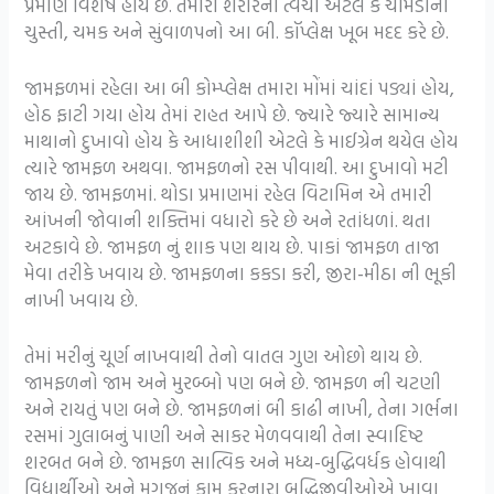
પ્રમાણ વિશેષ હોય છે. તમારા શરીરની ત્વચા એટલે કે ચામડીની
ચુસ્તી, ચમક અને સુંવાળપનો આ બી. કૉપ્લેક્ષ ખૂબ મદદ કરે છે.
જામફળમાં રહેલા આ બી કોમ્પ્લેક્ષ તમારા મોંમાં ચાંદાં પડ્યાં હોય,
હોઠ ફાટી ગયા હોય તેમાં રાહત આપે છે. જ્યારે જ્યારે સામાન્ય
માથાનો દુખાવો હોય કે આધાશીશી એટલે કે માઈગ્રેન થયેલ હોય
ત્યારે જામફળ અથવા. જામફળનો રસ પીવાથી. આ દુખાવો મટી
જાય છે. જામફળમાં. થોડા પ્રમાણમાં રહેલ વિટામિન એ તમારી
આંખની જોવાની શક્તિમાં વધારો કરે છે અને રતાંધળાં. થતા
અટકાવે છે. જામફળ નું શાક પણ થાય છે. પાકાં જામફળ તાજા
મેવા તરીકે ખવાય છે. જામફળના કકડા કરી, જીરા-મીઠા ની ભૂકી
નાખી ખવાય છે.
તેમાં મરીનું ચૂર્ણ નાખવાથી તેનો વાતલ ગુણ ઓછો થાય છે.
જામફળનો જામ અને મુરબ્બો પણ બને છે. જામફળ ની ચટણી
અને રાયતું પણ બને છે. જામફળનાં બી કાઢી નાખી, તેના ગર્ભના
રસમાં ગુલાબનું પાણી અને સાકર મેળવવાથી તેના સ્વાદિષ્ટ
શરબત બને છે. જામફળ સાત્વિક અને મધ્ય-બુદ્ધિવર્ધક હોવાથી
વિદ્યાર્થીઓ અને મગજનું કામ કરનારા બુદ્ધિજીવીઓએ ખાવા