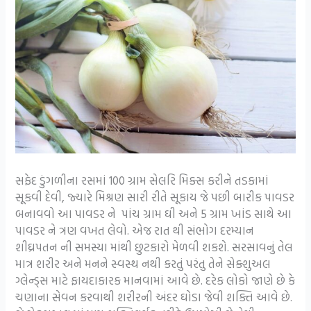
સફેદ ડુંગળીના રસમાં 100 ગ્રામ સેલરિ મિક્સ કરીને તડકામાં
સૂકવી દેવી, જ્યારે મિશ્રણ સારી રીતે સૂકાય જે પછી બારીક પાવડર
બનાવવો આ પાવડર ને પાંચ ગ્રામ ઘી અને 5 ગ્રામ ખાંડ સાથે આ
પાવડર ને ત્રણ વખત લેવો. એજ રાત થી સંભોગ દરમ્યાન
શીઘ્રપતન ની સમસ્યા માંથી છુટકારો મેળવી શકશે. સરસાવનું તેલ
માત્ર શરીર અને મનને સ્વસ્થ નથી કરતું પરંતુ તેને સેક્શુઅલ
ગ્લેન્ડ્સ માટે ફાયદાકારક માનવામાં આવે છે. દરેક લોકો જાણે છે કે
ચણાના સેવન કરવાથી શરીરની અંદર ઘોડા જેવી શક્તિ આવે છે.