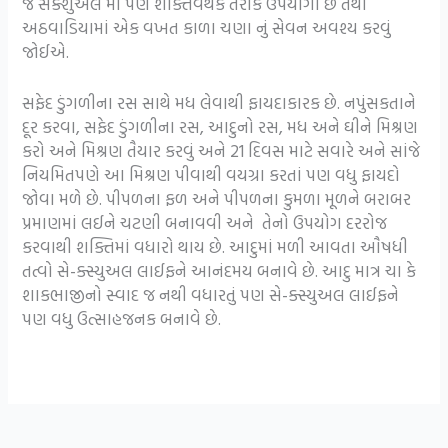
જે સેક્શુઅલ માં પણ શક્તિવર્થક તરીકે ઉપયોગી છે તેથી
અઠવાડિયામાં એક વખત કાળા ચણા નું સેવન અવશ્ય કરવું
જોઈએ.
સફેદ ડુંગળીના રસ સાથે મધ લેવાથી ફાયદાકારક છે. નપુંસકતાને
દૂર કરવા, સફેદ ડુંગળીના રસ, આદુનો રસ, મધ અને ઘીને મિશ્રણ
કરો અને મિશ્રણ તૈયાર કરવું અને 21 દિવસ માટે સવારે અને સાંજે
નિયમિતપણે આ મિશ્રણ પીવાથી વયગ્રા કરતાં પણ વધુ ફાયદો
જોવા મળે છે. પીપળના ફળ અને પીપળના કુમળા મૂળને બરાબર
પ્રમાણમાં લઈને ચટણી બનાવવી અને તેનો ઉપયોગ દરરોજ
કરવાથી શક્તિમાં વધારો થાય છે. આદુમાં મળી આવતા ઔષધી
તત્વો સે-ક્સ્યુઅલ લાઈફને આનંદમય બનાવે છે. આદુ માત્ર ચા કે
શાકભાજીનો સ્વાદ જ નથી વધારતું પણ સે-ક્સ્યુઅલ લાઈફને
પણ વધુ ઉત્સાહજનક બનાવે છે.