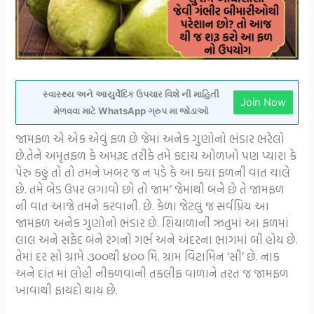
સ્વાસ્થ્ય અને આયુર્વેદિક ઉપચાર વિશે ની માહિતી
Join Now
મેળવવા માટે WhatsApp ગ્રુપ મા જોડાઓ
જામફળ એ એક એવું ફળ છે જેમાં અનેક ગુણોનો ભંડાર ભરેલો
છે.તેને અમૃતફળ કે અમરૂદ તરીકે તમે કદાચ ઓળખો પણ પ્યારા કે
પેરુ કહું તો તો તમને ખબર જ ન પડે કે આ કયા ફળની વાત ચાલે
છે. તમે બેડ ઉપર લગાવો છો તો જામ’ જેમાંથી બને છે તે જામફળ
ની વાત આજે તમને કરવાની. છે. કેળા જેટલું જ સર્વપ્રિય આ
જામફળ અનેક ગુણોનો ભંડાર છે. શિયાળાની ઋતુમાં આ ફળમાં
લાલ અને સફેદ બંને રંગનો ગર્ભ અને અંદરના ભાગમાં બી હોય છે.
તેમાં દર સો ગ્રામે ૩૦૦થી ૪૦૦ મિ. ગ્રામ વિટામિન ‘સી’ છે. નાક
અને દાંત માં લોહી નીકળવાની તકલીફ વાળાને તરત જ જામફળ
ખાવાથી ફાયદો થાય છે.