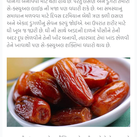
વાનગી બનાવવા માટે થતો હોય છે. પરંતુ લસણ અને ડુંગરી તમારી
સે-ક્સ્યુઅલ લાઈફ ની મજા પણ વધારી શકે છે. આ સમસ્યાનું
સમાધાન મળવવા માટે દિવસ દરમિયાન બેથી ત્રણ કળી લસણ
અને એકાદ ડુંગળીનું સેવન કરવું જોઈએ. આ ઉપરાંત શરીર માટે
ઘી ખૂબ જ જરૂરી છે. ઘી ની સાથે અડદની દાળને પીસીને તેની
અંદર દૂધ ભેળવીને તેની ખીર બનાવી, ત્યારબાદ તેમાં ખાંડ ભેળવી
તેને ખાવાથી પણ સે-ક્સ્યુઅલ શક્તિમાં વધારો થાય છે.