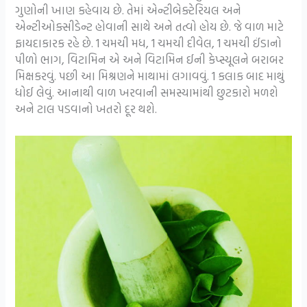
ગુણોની ખાણ કહેવાય છે. તેમાં એન્ટીબેક્ટેરિયલ અને
એન્ટીઓક્સીડેન્ટ હોવાની સાથે અને તત્વો હોય છે. જે વાળ માટે
ફાયદાકારક રહે છે. 1 ચમચી મધ, 1 ચમચી દીવેલ, 1 ચમચી ઈંડાનો
પીળો ભાગ, વિટામિન એ અને વિટામિન ઈની કેપ્સ્યૂલને બરાબર
મિક્ષકરવું. પછી આ મિશ્રણને માથામાં લગાવવું. 1 કલાક બાદ માથું
ધોઈ લેવું. આનાથી વાળ ખરવાની સમસ્યામાંથી છુટકારો મળશે
અને ટાલ પડવાનો ખતરો દૂર થશે.