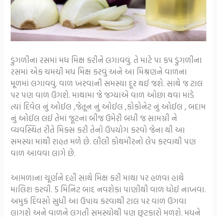
ડુંગળીના રસમાં મધ મિક્ષ કરીને લગાવવું. તે માટે પા કપ ડુંગળીના
રસમાં એક ચમચી મધ મિક્ષ કરવું અને આ મિશ્રણને વાળના
મૂળમાં લગાવવું. વાળ ખરવાની સમસ્યા દૂર થઈ જશે. સાથે જ ટાલ
પર પણ વાળ ઉગશે. માથામા જે જગ્યાએ વાળ ઓછા થવા માંડે
ત્યાં દિવેલ નું ઓઈલ ,જેતૂન નું ઓઈલ ,કોકોનેટ નું ઓઈલ , બદામ
નું ઓઈલ લઈ તેમાં જૂટના બીજ ઉમેરી બધી જ સામગ્રી ને
વ્યવસ્થિત રીતે મિક્સ કરી તેનો ઉપયોગ કરવો જેના થી આ
સમસ્યા માંથી રાહત મળે છે. લીલી કોથમીરનો લેપ કરવાથી પણ
વાળ આવવા લાગે છે.
આમળાના ચૂર્ણને દહીં સાથે મિક્ષ કરી માથા પર હળવા હાથે
માલિશ કરવી. 5 મિનિટ બાદ નવશેકા પાણીથી વાળ ધોઈ નાખવા.
અમુક દિવસો સુધી આ ઉપાય કરવાથી ટાલ પર વાળ ઉગવા
લાગશે અને વાળને લગતી સમસ્યોથી પણ છુટકારો મળશે. મધને