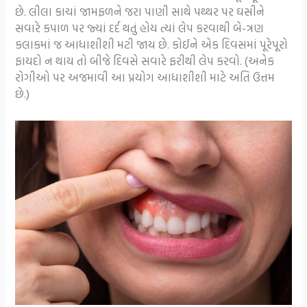
છે. લીલા કાચાં જામફળને જરા પાણી સાથે પથ્થર પર ઘસીને
સવારે કપાળ પર જ્યાં દર્દ થતું હોય ત્યાં લેપ કરવાથી બે-ત્રણ
કલાકમાં જ આધાશીશી મટી જાય છે. કોઈને એક દિવસમાં પૂરેપૂરો
ફાયદો ન થાય તો બીજે દિવસે સવારે ફરીથી લેપ કરવો. (અનેક
રોગીઓ પર અજમાવી આ પ્રયોગ આધાશીશી માટે અતિ ઉત્તમ
છે.)