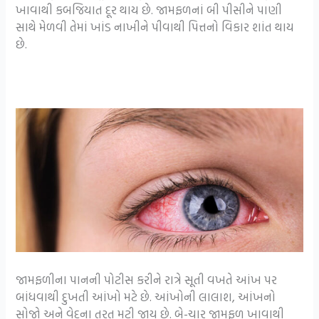
ખાવાથી કબજિયાત દૂર થાય છે. જામફળનાં બી પીસીને પાણી
સાથે મેળવી તેમાં ખાંડ નાખીને પીવાથી પિત્તનો વિકાર શાંત થાય
છે.
જામફળીના પાનની પોટીસ કરીને રાત્રે સૂતી વખતે આંખ પર
બાંધવાથી દુખતી આંખો મટે છે. આંખોની લાલાશ, આંખનો
સોજો અને વેદના તરત મટી જાય છે. બે-ચાર જામફળ ખાવાથી