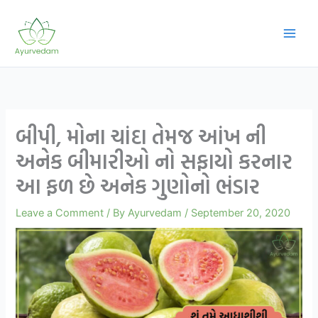
Skip
to
content
બીપી, મોના ચાંદા તેમજ આંખ ની
અનેક બીમારીઓ નો સફાયો કરનાર
આ ફળ છે અનેક ગુણોનો ભંડાર
Leave a Comment
/ By
Ayurvedam
/
September 20, 2020