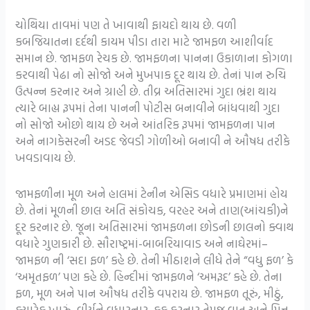
ચોથિયા તાવમાં પણ તે ખાવાથી ફાયદો થાય છે. વળી
કબજિયાતના દર્દથી કાયમ પીડા તારા માટે જામફળ આશીર્વાદ
સમાન છે. જામફળ રેચક છે. જામફળના પાનના ઉકાળાના કોગળા
કરવાથી પેઢા નો સોજો અને મુખપાક દૂર થાય છે. તેનાં પાન રુચિ
ઉત્પન્ન કરનાર અને ગ્રાહી છે. તીવ્ર અતિસારમાં ગુદા ભ્રંશ થાય
ત્યારે બાહ્ય રૂપમાં તેના પાનની પોટીસ બનાવીને બાંધવાથી ગુદા
નો સોજો ઓછો થાય છે અને આંતરિક રૂપમાં જામફળના પાન
અને નાગકેસરની અડદ જેવડી ગોળીઓ બનાવી ને ઔષધ તરીકે
ખવડાવાય છે.
જામફળીના મૂળ અને હાલમાં ટેનીન એસિડ વધારે પ્રમાણમાં હોય
છે. તેનાં મૂળની છાલ અતિ સંકોચક, વરહર અને તાણ(આંચકી)ને
દૂર કરનાર છે. જૂના અતિસારમાં જામફળના છોડની છાલનો ક્વાથ
વધારે ગુણકારી છે. સૌરાષ્ટ્રમાં-બાબરિયાવાડ અને નાઘેરમાં–
જામફળ ની ‘સદા ફળ’ કહે છે. તેની મીઠાશને લીધે તેને “વધુ ફળ’ કે
‘અમૃતફળ’ પણ કહે છે. હિન્દીમાં જામફળને ‘અમરૂદ’ કહે છે. તેના
ફળ, મૂળ અને પાન ઔષધ તરીકે વપરાય છે. જામફળ તૂરું, મીઠું,
ક્યારેક ખારું, વીર્યને વધારનાર, કફ કરનાર તેમજ વાત અને પિત્ત