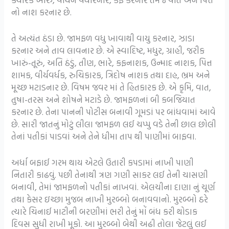
નો નાશ કરનાર છે.
તે અત્યંત ઠંડા છે. જામફળ વધુ ખાવાથી વાયુ કરનાર, ઝાડા
કરનાર અને તાવ લાવનાર છે. એ સ્વાદિષ્ટ, મધુર, ગ્રાહી, જરીક
ખારું-તૂરું, અતિ ઠંડું, તીણ, ભારે, કફનાશક, ઉન્માદ નાશક, પિત્ત
શામક, વીર્યવર્ધક, રુચિકારક, ત્રિદોષ નાશક તથા દાહ, ભ્રમ અને
મૂચ્છ મટાડનાર છે. વિષમ જવર માં તે હિતકારક છે. એ કૃમિ, વાત,
તુષા-તરસ અને શોષને મટાડે છે. જામફળનાં બી કબજિયાત
કરનાર છે. તેના પાનની પોટીસ બનાવી ગૂમડાં પર બાંધવામાં આવે
છે. સારી જાતનું મોટું લીલા જામફળ લઈ ચપ્પુ વડે તેની છાલ છોલી
તેનાં પતીકાં પાડવાં અને તેને ધીમા તાપ થી પાણીમાં બાફવા.
અર્ધા બફાઈ ગરમ થાય એટલે ઉતારી કપડામાં નાખી પાણી
નિતારી કાઢવું. પછી તેનાથી ત્રણ ગણી સાકર લઈ તેની ચાસણી
બનાવી, તેમાં જામફળનો પતીકાં નાખવાં. એલચીના દાણા નું ચૂર્ણ
તથા કેસર ઇચ્છા મુજબ નાખી મુરબ્બો બનાવવાનો. મુરબ્બો ઠરે
ત્યારે ચિનાઈ માટીની બરણીમાં ભરી તેનું મોં બંધ કરી થોડાક
દિવસ સુધી રાખી મૂકો. આ મુરબ્બો બેથી અઢી તોલા જેટલું લઈ