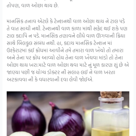
તોપણ, વાળ ઓછા થાય છે.
માનસિક તનાવ એટલે કે ટેન્શનથી વાળ ઓછા થાય ને ટાલ પડે
તે વાત સાચી નથી. ટેન્શનથી વાળ કાળા માંથી સફેદ થઈ શકે પણ
ટાલ કદાપિ ન પડે. માનસિક તણાવને લીધે વાળ ઊગવાની ક્રિયા
સાથે બિલકુલ સંબંધ નથી. હા, કદાચ માનસિક ટેન્શન માં
ઉશ્કેરાટમાં કઈ ક્રોધમાં આવીને તમે તમારા વાળ ખેંચો તો તમારા
અને તેના પર ક્રોધ આવ્યો હોય તેના વાળ ખેંચવા માંડો તો તેના
ઓછા થાય ખરા.માટે વાળ ઓછા થવા માટે નું મૂળ કારણ શું છે એ
જાણ્યા પછી જ યોગ્ય ડોક્ટર ની સલાહ લઈ ને વાળ ખરતા
અટકાવવા ની કે વધારવાની દવા લેવી જોઈએ.