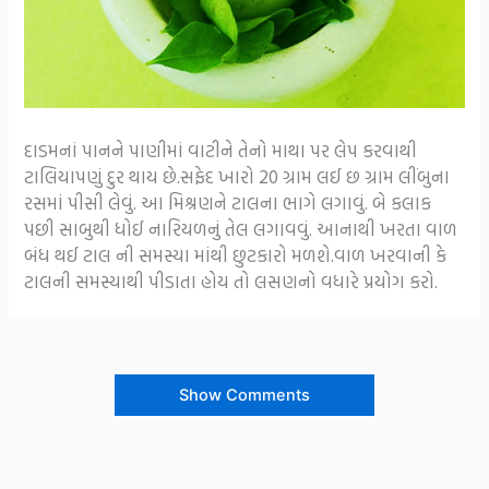
દાડમનાં પાનને પાણીમાં વાટીને તેનો માથા પર લેપ કરવાથી
ટાલિયાપણું દુર થાય છે.સફેદ ખારો 20 ગ્રામ લઈ છ ગ્રામ લીંબુના
રસમાં પીસી લેવું. આ મિશ્રણને ટાલના ભાગે લગાવું. બે કલાક
પછી સાબુથી ધોઈ નારિયળનું તેલ લગાવવું. આનાથી ખરતા વાળ
બંધ થઈ ટાલ ની સમસ્યા માંથી છુટકારો મળશે.વાળ ખરવાની કે
ટાલની સમસ્યાથી પીડાતા હોય તો લસણનો વધારે પ્રયોગ કરો.
Show Comments