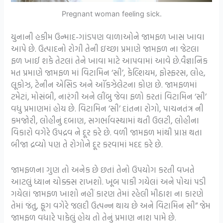
Pregnant woman feeling sick.
યુનાની હકીમ ઉન્માદ-ગાંડપણ વાળાઓને જામફળ ખાસ ખાવા
આપે છે. ઉત્પાદનો રોગી તેની ઇચ્છા પ્રમાણે જામફળ ના જેટલા
ફળ ખાઈ શકે તેટલાં તેને ખાવા માટે આપવામાં આવે છે.વૈજ્ઞાનિક
મત પ્રમાણે જામફળ માં વિટામિન ‘સી’, કેલ્શિયમ, ફોસ્ફરસ, લોહ,
લૂકોઝ, ટેનીન એસિડ અને ઑકઝેલેટના કોણ છે. જામફળમાં
ટમેટાં, મોસંબી, નારંગી અને લીંબુ જેવા ફળો કરતાં વિટામિન ‘સી’
વધુ પ્રમાણમાં હોય છે. વિટામિન ‘સી’ દાંતના રોગો, પાચનતંત્ર ની
કમજોરી, લોહીનું દબાણ, સગર્ભાવસ્થામાં થતી ઉલટી, લોહીના
વિકારો વગેરે ઉપદ્રવ ને દૂર કરે છે. વળી જામફળ માંથી પ્રાપ્ત થતા
બીજા દ્રવ્યો પણ તે રોગોને દૂર કરવામાં મદદ કરે છે.
જામફળના ગુણ તો અનેક છે છતાં તેનો ઉપયોગ કરતી વખતે
આટલું ધ્યાન ચોક્કસ રાખશો. ખૂબ પાકી ગયેલાં અને પોચાં પડી
ગયેલાં જામફળ ખાશો નહીં કારણ તેમાં રહેલી મીઠાશ ના કારણે
તેમાં જંતુ, ફૂગ વગેરે જલદી ઉત્પન્ન થાય છે અને વિટામિન સી” જેમ
જામફળ વધારે પાકેલું હોય તો તેનું પ્રમાણ નાશ પામે છે.