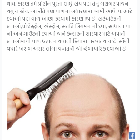
થાય. કારણ તમે પ્રોટીન પૂરતા લીધું હોય પણ તેનું બરાબર પાચન
થયું ન હોય. આ રીતે પણ વાળના બંધારણમાં ખામી આવે. ૫. ભારે
દવાઓ પણ વાળ ઓછા કરવામાં કારણ રૂપ છે. હાર્ટએટેકની
દવાઓ,પ્રોજેસ્ટ્રોન, એસ્ટ્રોન, સંતતિ નિયમન ની દવા, સાંધાના વા-
ની અને ગાઉટની દવાઓ અને કેન્સરની સારવાર માટે અપાતી
દવાઓમાંથી વાળ ઉત્પન્ન થવાની ક્રિયામાં ગરબડ થાય છે. સૌથી
વધારે ખરાબ અસર લાંબા વખતની એન્ટિબાયોટિક દવાઓ છે.