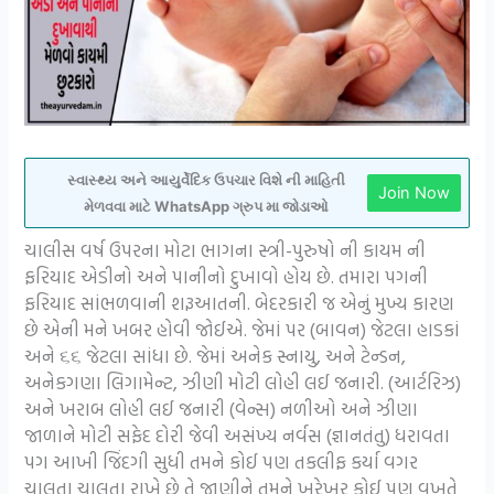
સ્વાસ્થ્ય અને આયુર્વેદિક ઉપચાર વિશે ની માહિતી
Join Now
મેળવવા માટે WhatsApp ગ્રુપ મા જોડાઓ
ચાલીસ વર્ષ ઉપરના મોટા ભાગના સ્ત્રી-પુરુષો ની કાયમ ની
ફરિયાદ એડીનો અને પાનીનો દુખાવો હોય છે. તમારા પગની
ફરિયાદ સાંભળવાની શરૂઆતની. બેદરકારી જ એનું મુખ્ય કારણ
છે એની મને ખબર હોવી જોઈએ. જેમાં પર (બાવન) જેટલા હાડકાં
અને ૬૬ જેટલા સાંધા છે. જેમાં અનેક સ્નાયુ, અને ટેન્ડન,
અનેકગણા લિગામેન્ટ, ઝીણી મોટી લોહી લઈ જનારી. (આર્ટરિઝ)
અને ખરાબ લોહી લઈ જનારી (વેન્સ) નળીઓ અને ઝીણા
જાળાને મોટી સફેદ દોરી જેવી અસંખ્ય નર્વસ (જ્ઞાનતંતુ) ધરાવતા
પગ આખી જિંદગી સુધી તમને કોઈ પણ તકલીફ કર્યા વગર
ચાલતા ચાલતા રાખે છે તે જાણીને તમને ખરેખર કોઈ પણ વખતે