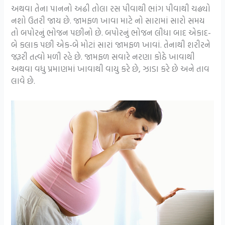
અથવા તેના પાનનો અઢી તોલા રસ પીવાથી ભાંગ પીવાથી ચઢ્યો
નશો ઉતરી જાય છે. જામફળ ખાવા માટે નો સારામાં સારો સમય
તો બપોરનું ભોજન પછીનો છે. બપોરનું ભોજન લીધા બાદ એકાદ-
બે કલાક પછી એક-બે મોટાં સારાં જામફળ ખાવાં. તેનાથી શરીરને
જરૂરી તત્વો મળી રહે છે. જામફળ સવારે નરણા કોઠે ખાવાથી
અથવા વધુ પ્રમાણમાં ખાવાથી વાયુ કરે છે, ઝાડા કરે છે અને તાવ
લાવે છે.