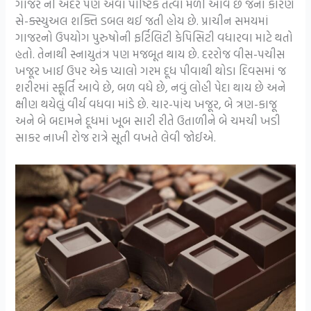
ગાજર ની અંદર પણ એવા પૌષ્ટિક તત્વો મળી આવે છે જેના કારણે
સે-ક્સ્યુઅલ શક્તિ ડબલ થઈ જતી હોય છે. પ્રાચીન સમયમાં
ગાજરનો ઉપયોગ પુરુષોની ફર્ટિલિટી કેપિસિટી વધારવા માટે થતો
હતો. તેનાથી સ્નાયુતંત્ર પણ મજબૂત થાય છે. દરરોજ વીસ-પચીસ
ખજૂર ખાઈ ઉપર એક પ્યાલો ગરમ દૂધ પીવાથી થોડા દિવસમાં જ
શરીરમાં સ્ફૂર્તિ આવે છે, બળ વધે છે, નવું લોહી પેદા થાય છે અને
ક્ષીણ થયેલું વીર્ય વધવા માંડે છે. ચાર-પાંચ ખજૂર, બે ત્રણ-કાજૂ
અને બે બદામને દૂધમાં ખૂબ સારી રીતે ઉતાળીને બે ચમચી ખડી
સાકર નાખી રોજ રાત્રે સૂતી વખતે લેવી જોઈએ.