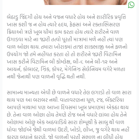
બેઠાડુ જિંદગી હોય અને વજન વધારે હોય અને શારીરિક પ્રવૃત્તિ
ખાસ કશી જ ન હોય ત્યારે હૃદય, ફેફસાં અને રક્તાભિસરણ
ક્રિયાઓ ત્રણે ખૂબ ધીમાં કામ કરતા હોય ત્યારે શરીરને વાળ
ઉગાડવા માટે ના જરૂરી તત્વો પૂરતી માત્રામાં મળે નહીં ત્યાં પણ
વાળ ઓછા થાય. તમારા ખોરાકમાં તાજાં શાકભાજી અને ફળનો
ઉપયોગ જો તમે નહીંવત કરતા હો તો શરીરને જરૂરી વિટામિન
ખાસ કરીને વિટામિન બી કોમ્લેક્ષ, બી-૬ અને બી-૧૨ અને
આયર્ન, કોબાલ્ટ, ઝિંક, કોપર, મેંગેનિઝ સેલેનિયમ વગેરે મળતા
નથી જેનાથી પણ વાળની વૃદ્ધિ થતી નથી.
સામાન્ય માન્યતા એવી છે વાળને વધારે તેલ લગાડો તો વાળ સારા
થાય પણ આ બરાબર નથી. વાતાવરણના ધૂળ, રજ, બૅક્ટરિયા
આપણે માથામાં પણ આખા દિવસમાં ખૂબ પ્રમાણમાં એકઠા થાય
છે. તેના વાળ ઓછા હોય તેમણે રોજ અને વધારે લાંબા હોય તેને
ઓછામાં ઓછું એક અઠવાડિયે સારા શેમ્પૂથી કે સાબુ થી વાળ
ધોવા જોઈએ જેથી વાળમાં ઉંદરી, ખોડો, લીખ, જુ વગેરે થાય નહીં
કારણ બધાને કારણે, જો વાળની પૂરતી સંભાળ ના લીધી હોય