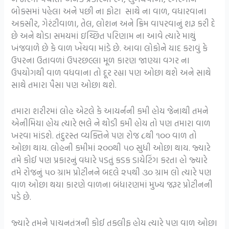
બોક્સમાં પહેલા અને પછી ના ફોટા સાથે ના વાળ, વધારવાના
અકસીર, ગેરંટીવાળા, તેલ, લોશન અને ક્રિમ વાપરવાનું શરૂ કરી દે
છે અને થોડા સમયમાં ઇચ્છિત પરિણામ ના આવે ત્યારે માથું
ખંજવાળે છે કે વાળ ખેંચવા માંડે છે. આવા લોકોને યાદ કરાવું કે
ઉપરના ઉતાવળાં ઉપરછલ્લા મૂળ કારણ જાણ્યા વગર ના
ઉપયોગથી વાળ વધવાના તો દૂર રહ્યા પણ ઓછા થશે અને સાથે
સાથે તમારા પૈસા પણ ઓછા થશે.
તમારા શરીરમાં લોહ એટલે કે આયર્નની કમી હોય જેનાથી તમને
એનીમિયા હોય ત્યારે ભલે ને થોડી કમી હોય તો પણ તમારા વાળ
ખરવા માંડશે. તંદુરસ્ત વ્યક્તિને પણ રોજ ૮થી ૧૦૦ વાળ તો
ઓછા થાય. લોહની કમીમાં ૨૦૦થી ૫૦ સુધી ઓછા થાય. જ્યારે
તમે કોઈ પણ પ્રકારનું વધારે પડતું કડક ડાયેટિંગ કરતા હો જ્યારે
તમે રોજનું ૫૦ ગ્રામ પ્રોટીનને બદલે ૨૫થી ૩૦ ગ્રામ લો ત્યારે પણ
વાળ ઓછા થયા કારણે વાળના બંધારણમાં મુખ્ય જરૂર પ્રોટીનની
પડે છે.
જ્યારે તમને પાચનતંત્રની કોઈ તકલીફ હોય ત્યારે પણ વાળ ઓછા