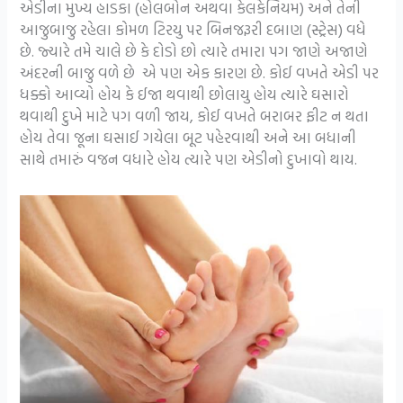
એડીના મુખ્ય હાડકા (હોલબોન અથવા કેલકેનિયમ) અને તેની
આજુબાજુ રહેલા કોમળ ટિરયુ પર બિનજરૂરી દબાણ (સ્ટ્રેસ) વધે
છે. જ્યારે તમે ચાલે છે કે દોડો છો ત્યારે તમારા પગ જાણે અજાણે
અંદરની બાજુ વળે છે એ પણ એક કારણ છે. કોઈ વખતે એડી પર
ધક્કો આવ્યો હોય કે ઈજા થવાથી છોલાયુ હોય ત્યારે ઘસારો
થવાથી દુખે માટે પગ વળી જાય, કોઈ વખતે બરાબર ફીટ ન થતા
હોય તેવા જૂના ઘસાઈ ગયેલા બૂટ પહેરવાથી અને આ બધાની
સાથે તમારું વજન વધારે હોય ત્યારે પણ એડીનો દુખાવો થાય.