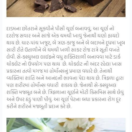
દાડમના છોતરાને સૂકવીને પીસી ચૂર્ણ બનાવવું, આ ચૂર્ણ નો
દરરોજ સવાર અને સાંજે એક ચમચી ખાવું જેનાથી ઘણો ફાયદો
થાય છે. ચાર-પાંચ ખજૂર, બે ત્રણ-કાજૂ અને બે બદામને દૂધમાં ખૂબ
સારી રીતે ઉતાળીને બે ચમચી ખળી સાકર રોજ રાત્રે સૂતી વખતે
લેવી. સે-ક્સ્યુઅલ લાઈફને વધુ શક્તિશાળી બનાવવા માટે ડાર્ક
ચોકલેટ નો ઉપયોગ પણ થાય છે. ચોકલેટ ની અંદર રહેલા ખાસ
પ્રકારના તત્વો મગજ માં હોર્મોન્સનું પ્રમાણ વધારે છે. તેનાથી
વ્યક્તિમાં શાંતિ અને આનંદની ભાવના પેદા થાય છે. ત્રિફળા દ્વારા
પણ શરીરમાં હોર્મોન્સ વધારી શકાય છે. જેનાથી સે-ક્સ્યુઅલ
શક્તિ મજબૂત બને છે. ત્રિફળાના ચૂર્ણને મોટી કિસમિસ સાથે લેવું
અને ઉપર ઠંડુ પાણી પીવું. આ ચૂર્ણ પેટના બધા પ્રકારના રોગ દૂર
કરીને શરીરને મજબૂતી પ્રદાન કરે છે.