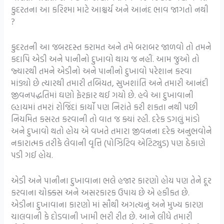
કુદરતના આ કરિશ્મા માટે આશ્ચર્ય અને આનંદ ભાવ જાગતો નથી
?
કુદરતની આ જબરદસ્ત કરામત અને તમે બરાબર જાળવો તો તમને
કદાપિ એડી અને પાનીનો દુખાવો થાય જ નહીં. આમ જુઓ તો
જ્યારથી તમને એડીનો અને પાનીનો દુખાવો પરેશાન કરવા
માંડ્યો છે ત્યારથી તમારી તબિયત, સુખશાંતિ અને તમારી આનંદી
જીવનપદ્ધતિમાં ઘણો ફેરફાર થઈ ગયો છે. હવે આ દુખાવાની
લ્હાયમાં તમરાં રોજિંદાં કાર્યો પણ નિરાંતે કરી શકતા નથી પછી
નિયમિત કસરત કરવાની તો વાત જ ક્યાં રહી. દરેક ડગલું માંડો
અને દુખાવો થતો હોય એ વખતે તમારા જીવનના દરેક અનુભવોને
નકારાત્મક તરીકે લેવાની વૃત્તિ (પોઝિટિવ એટિટ્યુડ) પણ ઠેકાણે
પડી ગઈ હોય.
એડી અને પાનીના દુખાવાના ભલે હજાર કારણો હોય પણ તેને દૂર
કરવાના ચોક્કસ અને અસરકારક ઉપાય છે એ હકીકત છે.
એડીના દુખાવાના કારણો માં સૌથી અગત્યનું અને મુખ્ય કારણ
ચાલવાની કે દોડવાની ખામી ભરી રીત છે. આને લીધે તમારી