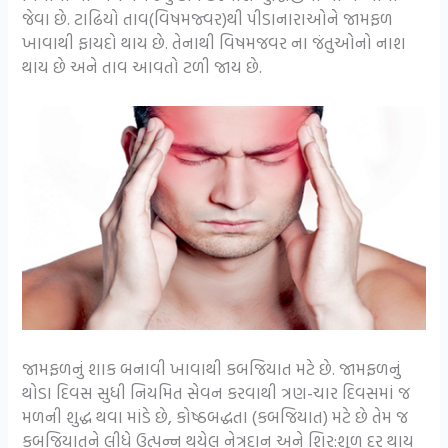
જેવા છે. ટાઢિયો તાવ(વિષમજ્વર)થી પીડાનારાઓને જામફળ
ખાવાથી ફાયદો થાય છે. તેનાથી વિષમજવર ના જંતુઓનો નાશ
થાય છે અને તાવ આવતો ટળી જાય છે.
જામફળનું શાક બનાવી ખાવાથી કબજિયાત મટે છે. જામફળનું
થોડા દિવસ સુધી નિયમિત સેવન કરવાથી ત્રણ-ચાર દિવસમાં જ
મળની શુદ્ધ થવા માંડે છે, કોષ્ઠબદ્ધતા (કબજિયાત) મટે છે તેમ જ
કબજિયાતને લીધે ઉત્પન્ન થયેલ નેત્રદાન અને શિર:શૂળ દૂર થાય