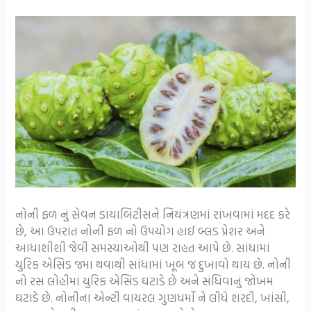
નોની ફળ નું સેવન ડાયાબિટીસને નિયંત્રણમાં રાખવામાં મદદ કરે
છે, આ ઉપરાંત નોની ફળ નો ઉપયોગ હાઈ બ્લડ પ્રેશર અને
આધાશીશી જેવી સમસ્યાઓથી પણ રાહત આપે છે. સાંધામાં
યુરિક એસિડ જમા થવાથી સાંધામાં ખૂબ જ દુખાવો થાય છે. નોની
નો રસ લોહીમાં યુરિક એસિડ ઘટાડે છે અને સંધિવાનું જોખમ
ઘટાડે છે. નોનીના એન્ટી વાયરલ ગુણધર્મો ને લીધે શરદી, ખાંસી,