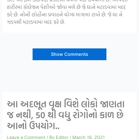
શરીરમાં કોલેજન પેશીઓ જોવા મળે છે જે ઘાને મટાડવામાં મદદ
કરે છે. નોની લોહીના પ્રવાહને યોગ્ય માત્રામાં રાખે છે. જે ઘા ને
ઝડપથી મટાડવામાં મદદ કરે છે.
Show Comments
આ અદભૂત વૃક્ષ વિશે લોકો જાણતા
જ નથી, 50 થી વધુ રોગોનો કાળ છે
આનો ઉપયોગ..
Leave a Comment
/ By
Editor
/
March 16, 2021