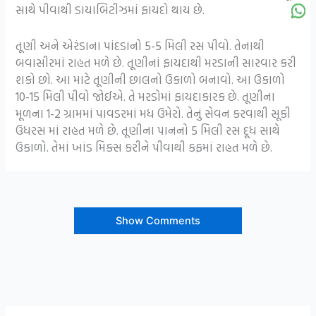
સાથે પીવાથી ડાયાબિટીઝમાં ફાયદો થાય છે.
તૂણી અને એરંડાના પાંદડાનો 5-5 મિલી રસ પીવો. તેનાથી
બવાસીરમાં રાહત મળે છે. તૂણીનાં ફાયદાથી મરડાની સારવાર કરી
શકો છો. આ માટે તૂણીની છાલનો ઉકાળો બનાવો. આ ઉકાળો
10-15 મિલી પીવો જોઈએ. તે મરડોમાં ફાયદાકારક છે. તૂણીના
મૂળના 1-2 ગ્રામમાં પાવડરમાં મધ ઉમેરો. તેનું સેવન કરવાથી સૂકી
ઉધરસ માં રાહત મળે છે. તૂણીના પાનનો 5 મિલી રસ દૂધ સાથે
ઉકાળો. તેમાં ખાંડ મિક્સ કરીને પીવાથી કફમાં રાહત મળે છે.
Show Comments