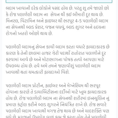
બદામ ખાવાની દરેક લોકોને પસંદ હોય છે. પરંતુ શુ તમે જાણો છો
કે રોજ પલાળેલી બદામ ના સેવન થી કઈ બીમારી દૂર થાય છે.
મિનરલ, વિટામિન અને ફાઇબર થી ભરપૂર 4-5 પલાળેલી બદામ
ના સેવનથી બ્લડ પ્રેશર, વજન વધવું, બ્લડ શુગર અને હૃદયના
રોગનો ખતરો ઓછો થાય છે.
પલાળેલી બદામનું સેવન કાચી બદામ કરતા વધારે ફાયદાકારક છે
કારણ કે તેની છાલમાં હાજર ઝેરી પદાર્થો રાતોરાત પલાળીને દૂર
કરવામાં આવે છે અને મોટાભાગના પોષક તત્વો આપણા માટે
ઉપલબ્ધ હોય છે. હવે અમે તમને જણાવીશું પલાળેલી બદામ
ખાવાથી થતાં ચમત્કારી ફાયદાઓ વિશે.
પલાળેલી બદામ પ્રોટીન, ફાઈબર અને મેગ્નેશ્યિમ થી ભરપૂર
હોવાના કારણે તે ડાયાબિટીસના દર્દીઓ માટે ખૂબ ફાયદાકારક
હોય છે. રોજ પલાળેલી બદામ ના સેવનથી શરીરમાં ઇન્સ્યુલિન નું
પ્રમાણ કંટ્રોલ કરીને બ્લડ શુગરને નિયંત્રિત રાખે છે. રોજ સવારે
પલાળેલી બદામ ખાવાથી મગજ તેજ થાય છે અને યાદશક્તિ પણ
વધે છે. મગજનો ઉપયોગ વાળું કામ જે કરતા હોય તેને પલાળેલી