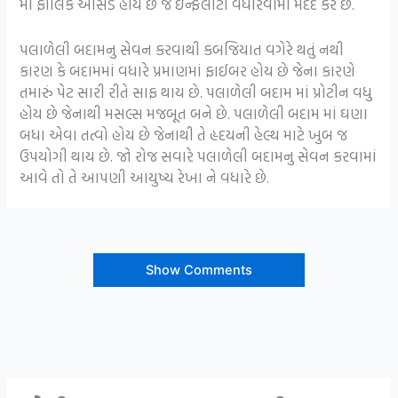
માં ફોલિક એસિડ હોય છે જે ઇન્ફર્લીટી વધારવામાં મદદ કરે છે.
પલાળેલી બદામનુ સેવન કરવાથી કબજિયાત વગેરે થતું નથી
કારણ કે બદામમાં વધારે પ્રમાણમાં ફાઈબર હોય છે જેના કારણે
તમારું પેટ સારી રીતે સાફ થાય છે. પલાળેલી બદામ માં પ્રોટીન વધુ
હોય છે જેનાથી મસલ્સ મજબૂત બને છે. પલાળેલી બદામ માં ઘણા
બધા એવા તત્વો હોય છે જેનાથી તે હૃદયની હેલ્થ માટે ખુબ જ
ઉપયોગી થાય છે. જો રોજ સવારે પલાળેલી બદામનુ સેવન કરવામાં
આવે તો તે આપણી આયુષ્ય રેખા ને વધારે છે.
Show Comments