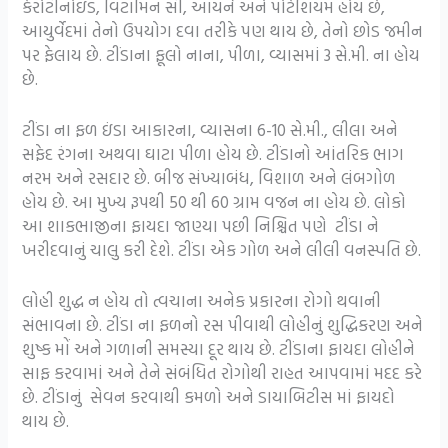
કેરોટીનોઇડ, વિટામિન સી, આયર્ન અને પોટેશિયમ હોય છે,
આયુર્વેદમાં તેનો ઉપયોગ દવા તરીકે પણ થાય છે, તેનો છોડ જમીન
પર ફેલાય છે. ટીંડાના ફૂલો નાના, પીળા, વ્યાસમાં 3 સે.મી. ના હોય
છે.
ટીંડા ના ફળ ઇંડા આકારના, વ્યાસના 6-10 સે.મી., લીલા અને
સફેદ રંગના અથવા ઘાટા પીળા હોય છે. ટીંડાનો આંતરિક ભાગ
નરમ અને રસદાર છે. બીજ સંખ્યાબંધ, વિશાળ અને લંબગોળ
હોય છે. આ મુખ્ય રૂપથી 50 થી 60 ગ્રામ વજન ના હોય છે. લોકો
આ શાકભાજીના ફાયદા જાણ્યા પછી નિશ્ચિત પણે ટીંડા ને
ખરીદવાનું ચાલુ કરી દેશે. ટીંડા એક ગોળ અને લીલી વનસ્પતિ છે.
લોહી શુદ્ધ ન હોય તો ત્વચાના અનેક પ્રકારના રોગો થવાની
સંભાવના છે. ટીંડા ના ફળનો રસ પીવાથી લોહીનું શુદ્ધિકરણ અને
શુષ્ક મોં અને ગળાની સમસ્યા દૂર થાય છે. ટીંડાના ફાયદા લોહીને
સાફ કરવામાં અને તેને સંબંધિત રોગોથી રાહત આપવામાં મદદ કરે
છે. ટીંડાનું સેવન કરવાથી કમળો અને ડાયાબિટીસ માં ફાયદો
થાય છે.