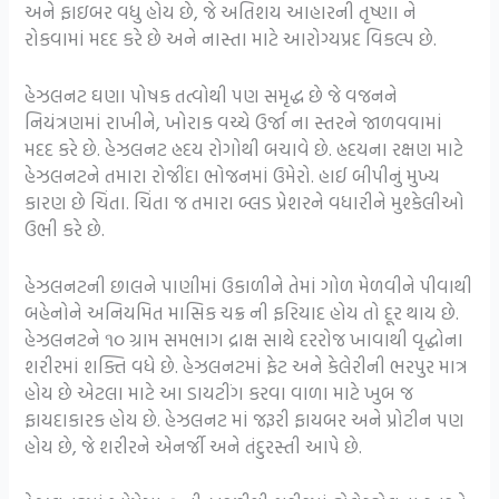
અને ફાઇબર વધુ હોય છે, જે અતિશય આહારની તૃષ્ણા ને
રોકવામાં મદદ કરે છે અને નાસ્તા માટે આરોગ્યપ્રદ વિકલ્પ છે.
હેઝલનટ ઘણા પોષક તત્વોથી પણ સમૃદ્ધ છે જે વજનને
નિયંત્રણમાં રાખીને, ખોરાક વચ્ચે ઉર્જા ના સ્તરને જાળવવામાં
મદદ કરે છે. હેઝલનટ હ્રદય રોગોથી બચાવે છે. હ્રદયના રક્ષણ માટે
હેઝલનટને તમારા રોજીંદા ભોજનમાં ઉમેરો. હાઈ બીપીનું મુખ્ય
કારણ છે ચિંતા. ચિંતા જ તમારા બ્લડ પ્રેશરને વધારીને મુશ્કેલીઓ
ઉભી કરે છે.
હેઝલનટની છાલને પાણીમાં ઉકાળીને તેમાં ગોળ મેળવીને પીવાથી
બહેનોને અનિયમિત માસિક ચક્ર ની ફરિયાદ હોય તો દૂર થાય છે.
હેઝલનટને ૧૦ ગ્રામ સમભાગ દ્રાક્ષ સાથે દરરોજ ખાવાથી વૃદ્ધોના
શરીરમાં શક્તિ વધે છે. હેઝલનટમાં ફેટ અને કેલેરીની ભરપુર માત્ર
હોય છે એટલા માટે આ ડાયટીંગ કરવા વાળા માટે ખુબ જ
ફાયદાકારક હોય છે. હેઝલનટ માં જરૂરી ફાયબર અને પ્રોટીન પણ
હોય છે, જે શરીરને એનર્જી અને તંદુરસ્તી આપે છે.