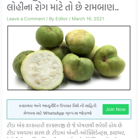
લોહીના રોગ માટે તો છે રામબાણ..
Leave a Comment
/ By
Editor
/
March 16, 2021
સ્વાસ્થ્ય અને આયુર્વેદિક ઉપચાર વિશે ની માહિતી
Join Now
મેળવવા માટે WhatsApp ગ્રુપ મા જોડાઓ
ટીંડા એક શાકાહારી શાકભાજી છે જે પોષણથી ભરેલી હોય છે.
ટીંડા પચવામાં સરળ છે. ટીંડામાં એન્ટી-ઓક્સિડેન્ટ્સ, ફાઇબર,