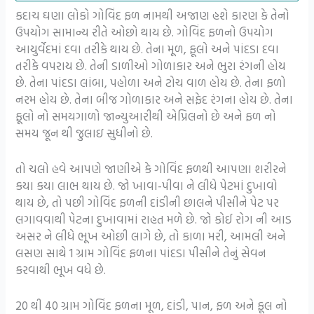
કદાચ ઘણા લોકો ગોવિંદ ફળ નામથી અજાણ હશે કારણ કે તેનો
ઉપયોગ સામાન્ય રીતે ઓછો થાય છે. ગોવિંદ ફળનો ઉપયોગ
આયુર્વેદમાં દવા તરીકે થાય છે. તેના મૂળ, ફૂલો અને પાંદડા દવા
તરીકે વપરાય છે. તેની ડાળીઓ ગોળાકાર અને ભુરા રંગની હોય
છે. તેના પાંદડા લાંબા, પહોળા અને ટોચ વાળ હોય છે. તેના ફળો
નરમ હોય છે. તેના બીજ ગોળાકાર અને સફેદ રંગના હોય છે. તેના
ફૂલો નો સમયગાળો જાન્યુઆરીથી એપ્રિલનો છે અને ફળ નો
સમય જૂન થી જુલાઇ સુધીનો છે.
તો ચલો હવે આપણે જાણીએ કે ગોવિંદ ફળથી આપણા શરીરને
કયા કયા લાભ થાય છે. જો ખાવા-પીવા ને લીધે પેટમાં દુખાવો
થાય છે, તો પછી ગોવિંદ ફળની દાંડીની છાલને પીસીને પેટ પર
લગાવવાથી પેટના દુખાવામાં રાહત મળે છે. જો કોઈ રોગ ની આડ
અસર ને લીધે ભૂખ ઓછી લાગે છે, તો કાળા મરી, આમલી અને
લસણ સાથે 1 ગ્રામ ગોવિંદ ફળના પાંદડા પીસીને તેનું સેવન
કરવાથી ભૂખ વધે છે.
20 થી 40 ગ્રામ ગોવિંદ ફળના મૂળ, દાંડી, પાન, ફળ અને ફૂલ નો