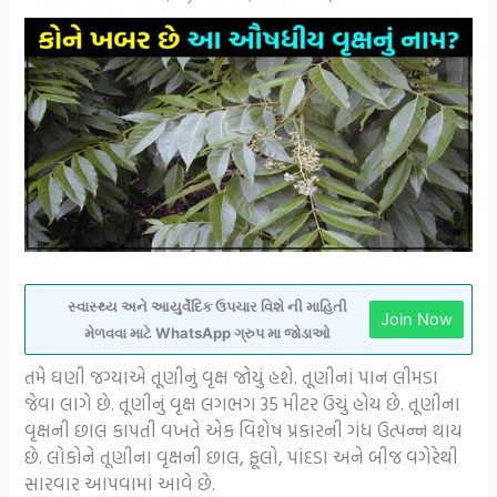
સ્વાસ્થ્ય અને આયુર્વેદિક ઉપચાર વિશે ની માહિતી
Join Now
મેળવવા માટે WhatsApp ગ્રુપ મા જોડાઓ
તમે ઘણી જગ્યાએ તૂણીનું વૃક્ષ જોયું હશે. તૂણીનાં પાન લીમડા
જેવા લાગે છે. તૂણીનું વૃક્ષ લગભગ 35 મીટર ઉંચું હોય છે. તૂણીના
વૃક્ષની છાલ કાપતી વખતે એક વિશેષ પ્રકારની ગંધ ઉત્પન્ન થાય
છે. લોકોને તૂણીના વૃક્ષની છાલ, ફૂલો, પાંદડા અને બીજ વગેરેથી
સારવાર આપવામાં આવે છે.