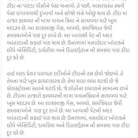
ટીંડા ના પાંદડા પીસીને પેસ્ટ બનાવો. તે પછી, અસરગ્રસ્ત સ્થળે
પેસ્ટ લગાવવાથી દુખાવો અને સોજો બંને ઓછું થાય છે. ટીંડા માં
હાજર ફાયબર ની માત્રા પાચન ક્રિયા ને સાચવવા માટે ખૂબ
મદદરૂપ છે. આ શાકભાજી ગેસ, અપચો, કબજિયાત જેવી
સમસ્યાઓને પણ દૂર રાખે છે. આ ખાવાથી પેટ ની અંદર
આંતરડાની સફાઈ પણ થાય છે. ઉનાળામાં મસાલેદાર ખોરાકને
લીધે એસિડિટી, ડાયેરીયા અને ડિહાઇડ્રેશન ની સમસ્યા પણ ટીંડા
દૂર કરે છે.
હાઈ બ્લડ પ્રેશર ધરાવતા દર્દીઓને ટીંડાનો રસ લેવો જોઇએ. તે
તેમના માટે ખૂબ ફાયદાકારક છે. તેમાં ઘણા બધા ઘટકો છે જે
કોલસ્ટ્રોલના સ્તરને ઘટાડે છે, જે લોહીના દબાણને સામાન્ય રાખે
છે. ટીંડામાં હાજારો ફાયબરની માત્રા પાચનક્રિયાને સાચવવા માટે
ખૂબ મદદરૂપ છે. આ શાકભાજી ગેસ, અપચો, કબજિયાત જેવી
સમસ્યાઓને પણ દૂર રાખે છે. આ ખાવાથી પેટની અંદર
આંતરડાની સફાઈ પણ થાય છે. ઉનાળામાં, મસાલેદાર ખોરાકને
લીધે એસિડિટી, ડાયરિયા અને ડિહાઇડ્રેશન ની સમસ્યા પણ ટીંડા
દૂર કરે છે.