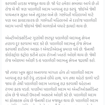
કરવાથી હાડકા મજબૂત થાય છે. જો પેટ હમેશાં સમસ્યા આપે છે તો
રોજ બે થી ત્રણ પલાળેલી બદામ ખાવાનું શરૂ કરવું જોઈએ જેથી
પાચનતંત્ર સુસ્ત અને તંદુરસ્ત બને છે. ગર્ભવતી મહિલાઓ માટે
પણ આ ફાયદાકારક છે. ગર્ભવતી મહિલાઓ ને દરરોજ પલાળેલી
બદામ ખાવી જોઇએ જેથી બાળકોને વધારે ફાયદો થાય છે.
એન્ટીઓક્સીડેન્ટ ગુણોથી ભરપૂર પલાળેલી બદામનુ સેવન
તણાવ દૂર કરવામાં મદદ કરે છે. પલાળેલી બદામનું રોજ સેવન
કરવાથી શરીરમાં અલ્ફા-1 એચડીએલનું પ્રમાણ વધે છે. જેનાથી
કોલેસ્ટ્રોલ કંટ્રોલ કરીને હૃદય રોગનો ખતરો ઓછો થાય છે. જેથી
રોજ ઓછામાં ઓછી 5-6 પલાળેલી બદામનુ સેવન જરૂરથી કરો.
જો ત્વચા ખૂબ સુંદર બનાવવા માંગતા હોવ તો પલાળેલી બદામ
ખાવાનું શરૂ કરી દેવું. તડકાને લીધે હાથ, પગ તથા ચહેરો કાળો પડી
જાય છે. તેથી પલાળેલી બદામ ખાવાનું શરૂ કરવાથી ચહેરાના
રંગમાં ફરક પડશે. પાણીમાં પલાળેલી બદામ માં એન્ટીઓક્સીડેન્ટ
હોય છે જે વધતી ઉંમરની અસરને ઓછી કરે છે. પલાળેલી બદામ
માં ફોસ્ફરસ હોય છે જેનાથી દાંત મજબૂત થાય છે. પલાળેલી બદામ