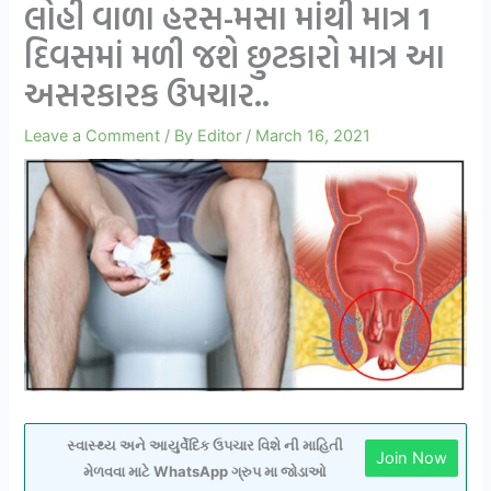
લોહી વાળા હરસ-મસા માંથી માત્ર 1
દિવસમાં મળી જશે છુટકારો માત્ર આ
અસરકારક ઉપચાર..
Leave a Comment
/ By
Editor
/
March 16, 2021
સ્વાસ્થ્ય અને આયુર્વેદિક ઉપચાર વિશે ની માહિતી
Join Now
મેળવવા માટે WhatsApp ગ્રુપ મા જોડાઓ