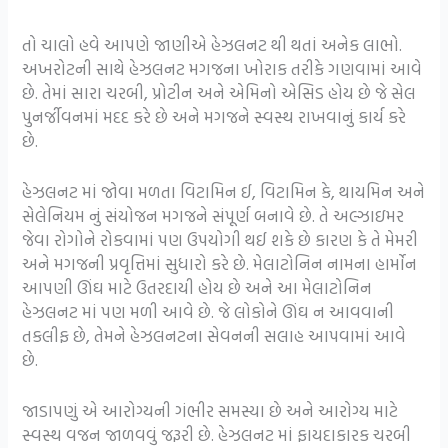
તો ચાલો હવે આપણે જાણીએ હેઝલનટ થી થતાં અનેક લાભો.
અખરોટની સાથે હેઝલનટ મગજના ખોરાક તરીકે ગણવામાં આવે
છે. તેમાં સારા ચરબી, પ્રોટીન અને એમિનો એસિડ હોય છે જે સેલ
પુનર્જીવનમાં મદદ કરે છે અને મગજને સ્વસ્થ રાખવાનું કાર્ય કરે
છે.
હેઝલનટ માં જોવા મળતા વિટામિન ઈ, વિટામિન કે, થાયમિન અને
સેલેનિયમ નું સંયોજન મગજને સંપૂર્ણ બનાવે છે. તે અલ્ઝાઇમર
જેવા રોગોને રોકવામાં પણ ઉપયોગી થઈ શકે છે કારણ કે તે મેમરી
અને મગજની પ્રવૃત્તિમાં સુધારો કરે છે. મેલાટોનિન નામના હાર્મોન
આપણી ઊંઘ માટે ઉતરદાયી હોય છે અને આ મેલાટોનિન
હેઝલનટ માં પણ મળી આવે છે. જે લોકોને ઊંઘ ન આવવાની
તકલીફ છે, તેમને હેઝલનટના સેવનની સલાહ આપવામાં આવે
છે.
જાડાપણું એ આરોગ્યની ગંભીર સમસ્યા છે અને આરોગ્ય માટે
સ્વસ્થ વજન જાળવવું જરૂરી છે. હેઝલનટ માં ફાયદાકારક ચરબી