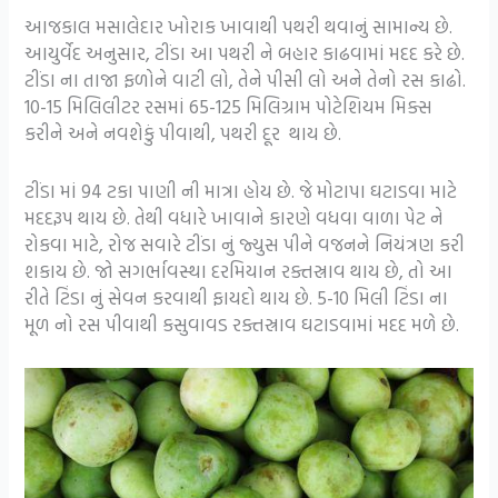
આજકાલ મસાલેદાર ખોરાક ખાવાથી પથરી થવાનું સામાન્ય છે.
આયુર્વેદ અનુસાર, ટીંડા આ પથરી ને બહાર કાઢવામાં મદદ કરે છે.
ટીંડા ના તાજા ફળોને વાટી લો, તેને પીસી લો અને તેનો રસ કાઢો.
10-15 મિલિલીટર રસમાં 65-125 મિલિગ્રામ પોટેશિયમ મિક્સ
કરીને અને નવશેકું પીવાથી, પથરી દૂર થાય છે.
ટીંડા માં 94 ટકા પાણી ની માત્રા હોય છે. જે મોટાપા ઘટાડવા માટે
મદદરૂપ થાય છે. તેથી વધારે ખાવાને કારણે વધવા વાળા પેટ ને
રોકવા માટે, રોજ સવારે ટીંડા નું જ્યુસ પીને વજનને નિયંત્રણ કરી
શકાય છે. જો સગર્ભાવસ્થા દરમિયાન રક્તસ્રાવ થાય છે, તો આ
રીતે ટિંડા નું સેવન કરવાથી ફાયદો થાય છે. 5-10 મિલી ટિંડા ના
મૂળ નો રસ પીવાથી કસુવાવડ રક્તસ્રાવ ઘટાડવામાં મદદ મળે છે.