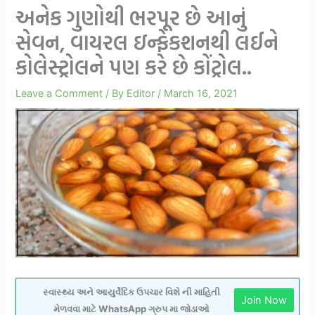
અનેક ગુણોથી ભરપૂર છે આનું
સેવન, વાયરલ ઇન્ફેકશનથી લઈને
કોલેસ્ટ્રોલને પણ કરે છે કોંટ્રોલ..
Leave a Comment
/ By
Editor
/
March 16, 2021
સ્વાસ્થ્ય અને આયુર્વેદિક ઉપચાર વિશે ની માહિતી
Join Now
મેળવવા માટે WhatsApp ગ્રુપ મા જોડાઓ