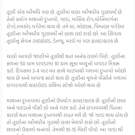
તૂણી એક ઔષધિ પણ છે. તૂણીમાં ઘણા ઔષધીય ગુણધર્મો છે.
તેનો પ્રયોગ માથાનો દુખાવો, ઝાડા, માસિક રોગ,યોનિમાર્ગના
રોગો,મચકોડ વગેરેમાં થાય છે. તમે ઘા, બોઇલ્સ, પિમ્પલ્સ વગેરેમાં
તૂણીના ઔષધીય ગુણધર્મો નો લાભ લઈ શકો છો. આ સિવાય
તૂણીનું સેવન ટાઇફોઇડ, ડેન્ગ્યુ, મરડો માં પણ ફાયદાકારક છે.
ચાલો આપણે જાણીએ તૂણીથી થતાં અનેક લાભો વિશે : તૂણીના
ફળના 50 ગ્રામ પાવડરમાં 10 ગ્રામ સૂકા આદુનો પાવડર મિક્સ
કરો. દિવસમાં 3-4 વાર મધ સાથે ચાટવાથી ગળામાં દુખાવો ઓછો
થાય છે અને અવાજ સારો થાય છે. તૂણીના મૂળને પીસીને ગળામાં
લગાડવાથી થાઇરોઇડ ગ્રંથિમાં સોજો ઓછો થાય છે.
માથાના દુખાવામાં તૂણીનો ઉપયોગ ફાયદાકારક છે. તૂણીની છાલ
અને પાંદડાને પીસી લો અને ગરમ કરો. તેને લગાવવાથી પિતના
કારણે થતા માથાના દુખાવાથી રાહત મળે છે. જો ઝાડા થાય હોય છે
તો તૂણીના ઔષધીય ગુણથી લાભ મેળવી શકો છો. તૂણીની
છાલનો ઉકાળો બનાવો. તેમાંથી 10-15 મિલી પીવો. આ ઝાડા થી