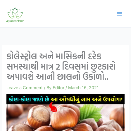
Skip
to
content
કોલેસ્ટ્રોલ અને માસિકની દરેક
સમસ્યાથી માત્ર 2 દિવસમાં છુટકારો
અપાવશે આની છાલનો ઉકાળો..
Leave a Comment
/ By
Editor
/
March 16, 2021