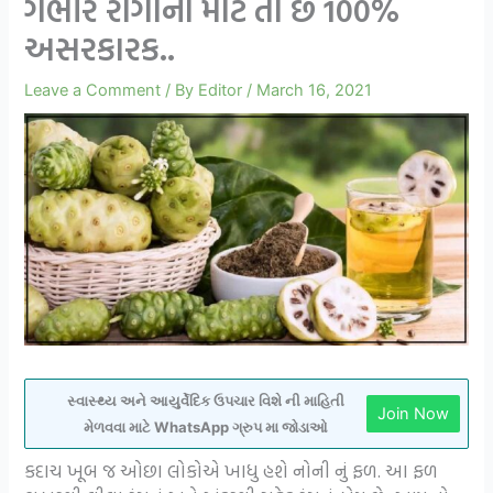
ગંભીર રોગોનો માટે તો છે 100%
અસરકારક..
Leave a Comment
/ By
Editor
/
March 16, 2021
સ્વાસ્થ્ય અને આયુર્વેદિક ઉપચાર વિશે ની માહિતી
Join Now
મેળવવા માટે WhatsApp ગ્રુપ મા જોડાઓ
કદાચ ખૂબ જ ઓછા લોકોએ ખાધુ હશે નોની નું ફળ. આ ફળ