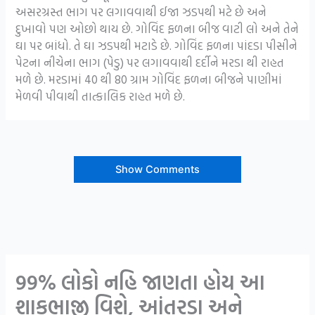
અસરગ્રસ્ત ભાગ પર લગાવવાથી ઈજા ઝડપથી મટે છે અને
દુખાવો પણ ઓછો થાય છે. ગોવિંદ ફળના બીજ વાટી લો અને તેને
ઘા પર બાંધો. તે ઘા ઝડપથી મટાડે છે. ગોવિંદ ફળના પાંદડા પીસીને
પેટના નીચેના ભાગ (પેડુ) પર લગાવવાથી દર્દીને મરડા થી રાહત
મળે છે. મરડામાં 40 થી 80 ગ્રામ ગોવિંદ ફળના બીજને પાણીમાં
મેળવી પીવાથી તાત્કાલિક રાહત મળે છે.
Show Comments
99% લોકો નહિ જાણતા હોય આ
શાકભાજી વિશે, આંતરડા અને