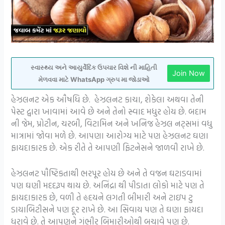
સ્વાસ્થ્ય અને આયુર્વેદિક ઉપચાર વિશે ની માહિતી
Join Now
મેળવવા માટે WhatsApp ગ્રુપ મા જોડાઓ
હેઝલનટ એક ઔષધિ છે. હેઝલનટ કાચા, શેકેલા અથવા તેની
પેસ્ટ દ્વારા ખાવામાં આવે છે અને તેનો સ્વાદ મધુર હોય છે. બદામ
ની જેમ, પ્રોટીન, ચરબી, વિટામિન અને ખનિજ હેઝલ નટ્સમાં વધુ
માત્રામાં જોવા મળે છે. આપણા આરોગ્ય માટે પણ હેઝલનટ ઘણા
ફાયદાકારક છે. એક રીતે તે આપણી ફિટનેસને જાળવી રાખે છે.
હેઝલનટ પૌષ્ટિકતાથી ભરપૂર હોય છે અને તે વજન ઘટાડવામાં
પણ ઘણી મદદરૂપ થાય છે. અનિંદ્રા થી પીડાતા લોકો માટે પણ તે
ફાયદાકારક છે, વળી તે હૃદયને લગતી બીમારી અને ટાઇપ ટુ
ડાયાબિટીસને પણ દૂર રાખે છે. આ સિવાય પણ તે ઘણા ફાયદા
ધરાવે છે. તે આપણને ગંભીર બિમારીઓથી બચાવે પણ છે.