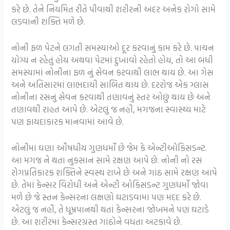
કરે છે. તેને નિયમિત રીતે પીવાથી શરીરની અંદર અનેક રોગો સામે
લડવાની શક્તિ મળે છે.
નોની ફળ પેટને લગતી સમસ્યાઓ દૂર કરવાનું કામ કરે છે. પાચન
યોગ્ય ન રહેતું હોય અથવા પેટમાં દુખાવો રહેતો હોય, તો આ બધી
સમસ્યામાં નોનીના ફળ નું સેવન કરવાથી લાભ થાય છે. આ ગેસ
અને અતિસારમાં લાભદાયી સાબિત થાય છે. દરરોજ એક ગ્લાસ
નોનીના રસનું સેવન કરવાથી તણાવનું સ્તર ઓછું થાય છે અને
તણાવથી રાહત આપે છે. એટલું જ નહીં, મગજના સ્વાસ્થ્ય માટે
પણ ફાયદાકારક માનવામાં આવે છે.
નોનીમાં ઘણા ઔષધીય ગુણધર્મો છે જેમ કે એન્ટીઓકિસડન્ટ.
આ મગજ ને થતા નુકસાન સામે રક્ષણ આપે છે. નોની નો રસ
રોગપ્રતિકારક શક્તિને સ્વસ્થ રાખે છે અને ગાંઠ સામે રક્ષણ આપે
છે. તેમાં કેન્સર વિરોધી અને એન્ટી ઓકિસડન્ટ ગુણધર્મો જોવા
મળે છે જે સ્તન કેન્સરના લક્ષણો ઘટાડવામા પણ મદદ કરે છે.
એટલું જ નહીં, તે ધૂમ્રપાનથી થતાં કેન્સરના જોખમને પણ ઘટાડે
છે. આ શરીરમાં કેન્સરગ્રસ્ત ગાંઠોને વધતા અટકાવે છે.