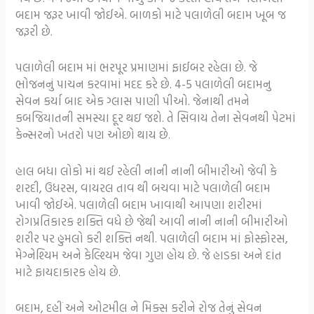
બદામ જરૂર ખાવી જોઈએ. બાળકો માટે પલાળેલી બદામ ખૂબ જ
જરૂરી છે.
પલાળેલી બદામ માં ભરપૂર પ્રમાણમાં ફાઈબર રહેલા છે. જે
ભોજનનું પાચન કરવામાં મદદ કરે છે. 4-5 પલાળેલી બદામનુ
સેવન કર્યા બાદ એક ગ્લાસ પાણી પીઓ. જેનાથી તમને
કબજિયાતની સમસ્યા દૂર થઇ જશે. તે સિવાય તેના સેવનથી પેટમાં
કેન્સરનો ખતરો પણ ઓછો થાય છે.
હાલ બધા લોકો માં થઈ રહેલી નાની નાની બીમારીઓ જેવી કે
શરદી, ઉધરસ, વાયરલ તાવ થી બચવા માટે પલાળેલી બદામ
ખાવી જોઈએ. પલાળેલી બદામ ખાવાથી આપણા શરીરમાં
રોગપ્રતિકારક શક્તિ વધે છે જેથી આવી નાની નાની બીમારીઓ
શરીર પર હુમલો કરી શક્તિ નથી. પલાળેલી બદામ માં ફોસ્ફોરસ,
મેગ્નેશ્યિમ અને કેલ્શ્યિમ જેવા ગુણ હોય છે. જે હાડકા અને દાંત
માટે ફાયદાકારક હોય છે.
બદામ, દહીં અને ઓટમીલ ને મિક્સ કરીને રોજ તેનું સેવન