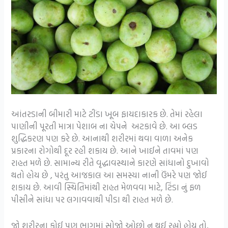
આંતરડાની બીમારી માટે ટીંડા ખૂબ ફાયદાકારક છે. તેમાં રહેલા
પાણીની પૂરતી માત્રા પેશાબ ના ચેપને અટકાવે છે. આ બ્લડ
શુદ્ધિકરણ પણ કરે છે. આનાથી શરીરમાં થવા વાળા અનેક
પ્રકારના રોગોથી દૂર રહી શકાય છે. આને ખાઈને તાવમાં પણ
રાહત મળે છે. સામાન્ય રીતે વૃદ્ધાવસ્થાને કારણે સાંધાનો દુખાવો
થતો હોય છે , પરંતુ આજકાલ આ સમસ્યા નાની ઉંમરે પણ જોઈ
શકાય છે. આવી સ્થિતિમાંથી રાહત મેળવવા માટે, ટિંડા નું ફળ
પીસીને સાંધા પર લગાવવાથી પીડા થી રાહત મળે છે.
જો શરીરના કોઈ પણ ભાગમાં સોજો ઓછો ન થઈ રહ્યો હોય તો,