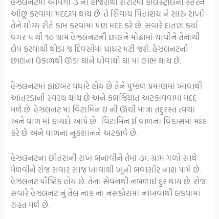
હેઝલનટમાં ઓમેગા ૩ ની હાજરીથી શરીરમાં કોલેસ્ટ્રોલના સ્તરને
ઓછું કરવામાં મદદરૂપ થાય છે. તે સિવાય પિત્તાશય ને સારું રાખી
તેને યોગ્ય રીતે કામ કરવામાં પણ મદદ કરે છે. સવારે દાતણ કર્યા
વગર ૫ થી ૧૦ ગ્રામ હેઝલનટની છાલને મોઢામાં ચાવીને તેનાથી
લેપ કરવાથી થોડા જ દિવસોમાં ધાધર મટી જશે. હેઝલનટની
છાલના ઉકાળથી ઊંડા ઘાને ધોવાથી ઘા માં લાભ થાય છે.
હેઝલનટમાં ફાઇબર વધારે હોય છે તેને પુષ્કળ પ્રમાણમાં ખાવાથી
આંતરડાની સ્વસ્થ થાય છે અને કબજિયાત અટકાવવામાં મદદ
મળે છે. હેઝલનટ માં વિટામિન ઇ ની ઊંચી માત્રા તંદુરસ્ત ત્વચા
અને વાળ માં ફાયદો આપે છે. વિટામિન ઈ વાળના વિકાસમાં મદદ
કરે છે અને વાળના નુકશાનને અટકાવે છે.
હેઝલનટના છોતરાની રાખ બનાવીને તેમાં ૩૬ ગ્રામ ગળો સાથે
મેળવીને રોજ સવાર સાંજ ખાવાથી ખૂની બવાસીર નાશ પામે છે.
હેઝલનટ પૌષ્ટિક હોય છે. તેના સેવનથી નબળાઈ દુર થાય છે. રોજ
સવારે હેઝલનટ નું તેલ નાક ના નસકોરામાં નાખવાથી લકવામાં
રાહત મળે છે.