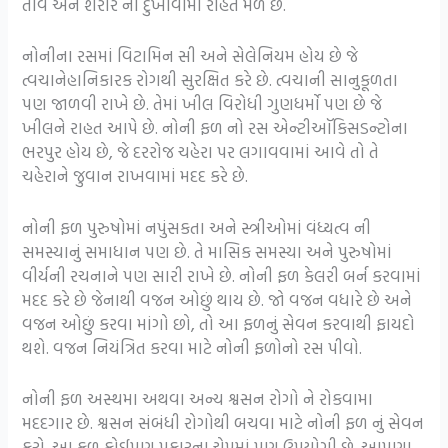
તાવ અને શરીર ના દુખાવામાં રાહત મળે છે.
નોનીના રસમાં વિટામિન સી અને સેલેનિયમ હોય છે જે
ત્વચાનેહાનિકારક રોગથી સુરક્ષિત કરે છે. ત્વચાની સાનુકૂળતા
પણ જાળવી રાખે છે. તેમાં ખીલ વિરોધી ગુણધર્મો પણ છે જે
ખીલને રાહત આપે છે. નોની ફળ નો રસ એન્ટીઑકિસડન્ટોના
ભરપુર હોય છે, જે દરરોજ ચહેરા પર લગાવવામાં આવે તો તે
ચહેરાને જુવાન રાખવામાં મદદ કરે છે.
નોની ફળ પુરુષોમાં નપુંસકતા અને સ્ત્રીઓમાં વંધ્યત્વ ની
સમસ્યાનું સમાધાન પણ છે. તે માસિક સમસ્યા અને પુરુષોમાં
વીર્યની રચનાને પણ સારી રાખે છે. નોની ફળ કેલરી બર્ન કરવામાં
મદદ કરે છે જેનાથી વજન ઓછું થાય છે. જો વજન વધારે છે અને
વજન ઓછું કરવા માંગો છો, તો આ ફળનું સેવન કરવાથી ફાયદો
થશે. વજન નિયંત્રિત કરવા માટે નોની ફળોનો રસ પીવો.
નોની ફળ અસ્થમા અથવા અન્ય શ્વસન રોગો ને રોકવામા
મદદગાર છે. શ્વસન સંબંધી રોગોથી બચવા માટે નોની ફળ નું સેવન
કરો. આ ફળ કોઈપણ પ્રકારના ચેપમાં પણ ઉપયોગી છે. આપણા