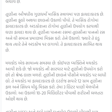
બચાવે છે.
તૂણીના ઔષધીય ગુણધર્મો માસિક સ્ત્રાવમાં પણ ફાયદાકારક છે.
તૂણીના ફૂલો અથવા છાલનો ઉકાળો પીવો. તે માસિક રોગોમાં
ફાયદાકારક છે. અંડકોશના રોગોમાં તૂણીનો ઉપયોગ કરવાથી
ઘણા ફાયદા થાય છે. તૂણીના પાનના રસમાં તુલસીના પાનનો રસ
અને ઘી સમાન પ્રમાણમાં મિક્સ કરો. તેને ઉકાળો. જ્યારે તે ઠંડુ
થાય ત્યારે તેને અંડકોષ પર લગાવો. તે ફાયદાકારક સાબિત થાય
છે.
મચકોડ એક સામાન્ય સમસ્યા છે. કોઈપણ વ્યક્તિને મચકોડ
આવી શકે છે. જો મચકોડ ની સારવાર માટે તૂણીનો ઉપયોગ કરો
છો તો શ્રેષ્ઠ લાભ મળશે. તૂણીની છાલને પીસીને મચકોડ પર બાંધી
લો. તે મચકોડ માં ફાયદાકારક છે. દરરોજ સવારે 12 ગ્રામ તૂણીના
ફળ અને સિંધવ મીઠું મિક્સ કરો. તેમાં 3 લિટર પાણી મેળવીને
ઉકાળો. આ ઉકાળો 10-20 મિલિલીટર પીવાથી શરીરની બળતરા
ઓછી થાય છે.
તૂણીના પાંદડા અને ફૂલો માંથી બનાવેલ ઉકાળો પીવાથી પણ