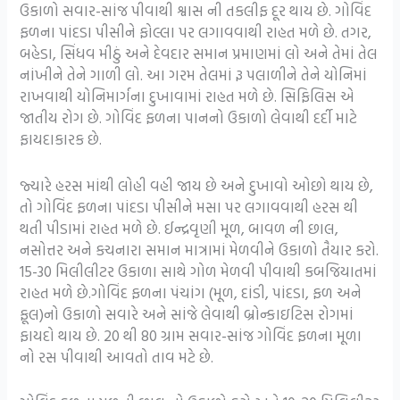
ઉકાળો સવાર-સાંજ પીવાથી શ્વાસ ની તકલીફ દૂર થાય છે. ગોવિંદ
ફળના પાંદડા પીસીને ફોલ્લા પર લગાવવાથી રાહત મળે છે. તગર,
બહેડા, સિંધવ મીઠું અને દેવદાર સમાન પ્રમાણમાં લો અને તેમાં તેલ
નાંખીને તેને ગાળી લો. આ ગરમ તેલમાં રૂ પલાળીને તેને યોનિમાં
રાખવાથી યોનિમાર્ગના દુખાવામાં રાહત મળે છે. સિફિલિસ એ
જાતીય રોગ છે. ગોવિંદ ફળના પાનનો ઉકાળો લેવાથી દર્દી માટે
ફાયદાકારક છે.
જ્યારે હરસ માંથી લોહી વહી જાય છે અને દુખાવો ઓછો થાય છે,
તો ગોવિંદ ફળના પાંદડા પીસીને મસા પર લગાવવાથી હરસ થી
થતી પીડામાં રાહત મળે છે. ઈન્દ્રવૃણી મૂળ, બાવળ ની છાલ,
નસોત્તર અને કચનારા સમાન માત્રામાં મેળવીને ઉકાળો તૈયાર કરો.
15-30 મિલીલીટર ઉકાળા સાથે ગોળ મેળવી પીવાથી કબજિયાતમાં
રાહત મળે છે.ગોવિંદ ફળના પંચાંગ (મૂળ, દાંડી, પાંદડા, ફળ અને
ફૂલ)નો ઉકાળો સવારે અને સાંજે લેવાથી બ્રોન્કાઇટિસ રોગમાં
ફાયદો થાય છે. 20 થી 80 ગ્રામ સવાર-સાંજ ગોવિંદ ફળના મૂળા
નો રસ પીવાથી આવતો તાવ મટે છે.