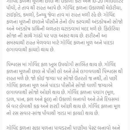
ગોવિંદ ફળના મૂળની છાલ નો ઉકાળો કરો અને 10-20 મિલિલીટર
પીવો, તે તાવ થી રાહત આપે છે. ગોવિંદ ફળના ઉકાળથી મેલેરીયા,
ટાઈફોડ, કમળો, ડેન્ગ્યુ જેવા તાવ માં રાહત મળી રહે છે. ગોવિંદ
ફળના મૂળની છાલને પીસીને તેનો લેપ કરવાથી અંડકોષનો સોજો
અને અંડકોષ ગ્રંથિની બળતરા ઘટાડવામાં મદદ મળે છે. ફિલેરિયા
સોજા ની સાથે ગાંઠો પર પણ અસર થાય છે. શરીરની આ
સમસ્યાથી રાહત મેળવવા માટે ગોવિંદ ફળના મૂળ અને પાંદડા
લગાવવાથી ફાયદો થાય છે.
પિમ્પલ્સ માં ગોવિંદ ફળ ખૂબ ઉપયોગી સાબિત થાય છે. ગોવિંદ
ફળના મૂળની છાલ ને પીસી લો અને તેને લગાવવાથી પિમ્પલ્સ થી
રાહત મળે છે. જો કોઈ જગ્યા પર સોજો ઉતરતો જ નથી, તો પછી
ગોવિંદ ફળના મૂળ અને પાંદડા પીસીને સોજો વાળી જગ્યાએ
લગાવવાથી સોજો ઓછો થાય છે. ગોવિંદ ફળના પંચાંગ (મૂળ,
ડાળ, પાન, ફળ અને ફૂલ) નો ઉકાળો બનાવો અને તેને દિવસમાં
બે વાર લેવાથી કફ અને શરદી ઓછી થાય છે. ગોવિંદ ફળના મૂળ
નો રસ સવાર-સાંજ પીવાથી ઝાડા માં ફાયદો થાય છે.
ગોવિંદ ફળના સુકા મૂળના પાવડરની પાણીમા પેસ્ટ બનાવો અને