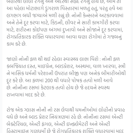
બહારથી લીલા રંગનું અને અંદરથી સફેદ રંગનું હોય છે, આમ તો
આ પહેલા મોટાભાગે ડુંગરાળ વિસ્તારમાં મળતું હતું, પરંતુ હવે આ
લગભગ બધી જગ્યાએ મળી રહ્યું છે. નોની કેન્સરને અટકાવવામાં
અને તેને દૂર કરવા માટે, કિડની, લીવર ને સારી કામગીરી કરવા
માટે, શરીરના કોઈપણ અંગમાં દુખાવો અને સોજાને દૂર કરવામાં,
રોગપ્રતિકારક શક્તિ વધારવામાં આવા ઘણા રોગોમાં તે ગજબનું
કામ કરે છે.
જાણો નોની ફળ થી થઈ રહેલા સ્વાસ્થ્ય લાભ વિશે : નોની ફળ
કબજિયાત દસ્ત, માઇગ્રેન, બ્લડપ્રેશર, અસ્થમા, વાળ ખારવા, સ્ત્રી
ને માસિક ધર્મની પરેશાની ઉપરાંત બીજી પણ અનેક બીમારીઓથી
દૂર કરે છે. આ ફળમાં 200 થી વધારે પોષક તત્વો મળી આવે
છે. નોનીના રસમાં કેટલાક તત્વો હોય છે જે હૃદયને સ્વસ્થ
રાખવામાં મદદ કરે છે.
રોજ એક ગ્લાસ નોની નો રસ લેવાથી ધમનીઓમાં લોહીનો પ્રવાહ
વધે છે અને બ્લડ પ્રેશર નિયંત્રણમાં રહે છે. નોનીના રસમાં એન્ટી
બેક્ટેરિયલ, એન્ટી ફંગલ, એન્ટી ઇન્ફ્લેમેટરી અને એન્ટી
હિસ્ટામાઇન ગુણધર્મો છે જે રોગપ્રતિકારક શક્તિ વધારવામાં મદદ