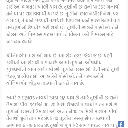
શરીરની બળતરા ઓછી થાય છે. તૂણીની છાલનો પાઉડર બનાવો.
તેને ઘા પર લગાવવાથી ઘા મટે છે. તૂણીની છાલને પીસીને ઘા પર
લગાવો, તે ઘાને ઝડપથી મટાડે છે. પિમ્પલ્સ અને ફોલ્લીઓમાં પણ
તમે તૂણીનો ઉપયોગ કરી શકો છો. તૂણીની છાલને પીસી લો. તેને
ફોલ્લા અને પિમ્પલ્સ પર લગાવો. તે ફોલ્લા અને પિમ્પલ્સ માટે
ફાયદાકારક છે.
યોનિમાર્ગમાં મસાઓ થાય છે. આ રોગ હરસ જેવો જ છે. ઘણી
સ્ત્રીઓ આ રોગથી પીડાય છે. આમાં તૂણીના ઔષધીય
ગુણધર્મોનો લાભ લઈ શકો છો. તૂણીની છાલ લો. તેની સાથે તૂણી
જેટલું જ લોધર લો. આ બંનેને પીસી લો. તેને ગરમ કરીને
યોનિમાર્ગમાં થોડું લગાડવાથી ફાયદો થાય છે.
જ્યારે ટાઇફાઇડ તાવથી ઝાડા શરૂ થાય છે ત્યારે તૂણીની છાલનો
ઉકાળો પીવો જોઈએ. 10-20 મિલી ઉકાળો પીવાથીં રાહત મળે છે.
તૂણીની છાલનો ઉકાળો કરો અને તેને 10-15 મિલી માત્રામાં પીવો.
તેનાથી જુનો તાવ મટે છે. 5-10 તૂણીના રસનું સેવન કરવાથી
કમળામાં ફાયદાકારક છે. તૂણીના મૂળ 1-2 ગ્રામ પાવડર ગાયના દૂધ