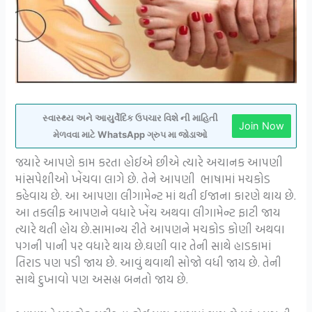
સ્વાસ્થ્ય અને આયુર્વેદિક ઉપચાર વિશે ની માહિતી
Join Now
મેળવવા માટે WhatsApp ગ્રુપ મા જોડાઓ
જયારે આપણે કામ કરતા હોઈએ છીએ ત્યારે અચાનક આપણી
માંસપેશીઓ ખેંચવા લાગે છે. તેને આપણી ભાષામાં મચકોડ
કહેવાય છે. આ આપણા લીગામેન્ટ માં થતી ઈજાના કારણે થાય છે.
આ તકલીફ આપણને વધારે ખેંચ અથવા લીગામેન્ટ ફાટી જાય
ત્યારે થતી હોય છે.સામાન્ય રીતે આપણને મચકોડ કોણી અથવા
પગની પાની પર વધારે થાય છે.ઘણી વાર તેની સાથે હાડકામાં
તિરાડ પણ પડી જાય છે. આવું થવાથી સોજો વધી જાય છે. તેની
સાથે દુખાવો પણ અસહ્ય બનતો જાય છે.