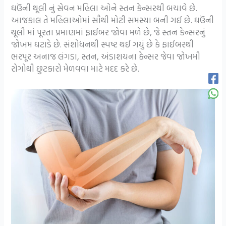
ઘઉંની થૂલી નું સેવન મહિલા ઓને સ્તન કેન્સરથી બચાવે છે.
આજકાલ તે મહિલાઓમાં સૌથી મોટી સમસ્યા બની ગઈ છે. ઘઉંની
થૂલી માં પૂરતા પ્રમાણમાં ફાઈબર જોવા મળે છે, જે સ્તન કેન્સરનું
જોખમ ઘટાડે છે. સંશોધનથી સ્પષ્ટ થઈ ગયું છે કે ફાઈબરથી
ભરપૂર અનાજ લંગડા, સ્તન, અંડાશયના કેન્સર જેવા જોખમી
રોગોથી છુટકારો મેળવવા માટે મદદ કરે છે.