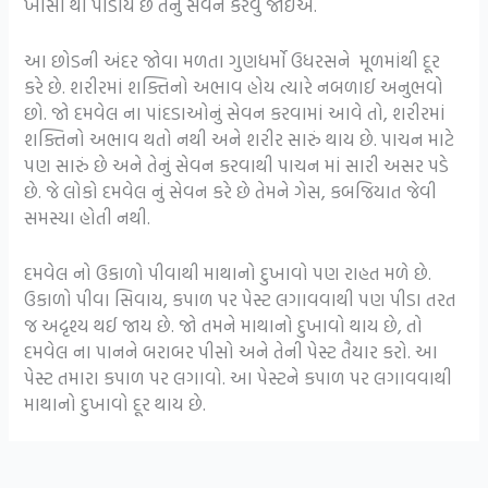
ખાંસી થી પીડાય છે તેનું સેવન કરવું જોઈએ.
આ છોડની અંદર જોવા મળતા ગુણધર્મો ઉધરસને મૂળમાંથી દૂર
કરે છે. શરીરમાં શક્તિનો અભાવ હોય ત્યારે નબળાઈ અનુભવો
છો. જો દમવેલ ના પાંદડાઓનું સેવન કરવામાં આવે તો, શરીરમાં
શક્તિનો અભાવ થતો નથી અને શરીર સારું થાય છે. પાચન માટે
પણ સારું છે અને તેનું સેવન કરવાથી પાચન માં સારી અસર પડે
છે. જે લોકો દમવેલ નું સેવન કરે છે તેમને ગેસ, કબજિયાત જેવી
સમસ્યા હોતી નથી.
દમવેલ નો ઉકાળો પીવાથી માથાનો દુખાવો પણ રાહત મળે છે.
ઉકાળો પીવા સિવાય, કપાળ પર પેસ્ટ લગાવવાથી પણ પીડા તરત
જ અદૃશ્ય થઈ જાય છે. જો તમને માથાનો દુખાવો થાય છે, તો
દમવેલ ના પાનને બરાબર પીસો અને તેની પેસ્ટ તૈયાર કરો. આ
પેસ્ટ તમારા કપાળ પર લગાવો. આ પેસ્ટને કપાળ પર લગાવવાથી
માથાનો દુખાવો દૂર થાય છે.