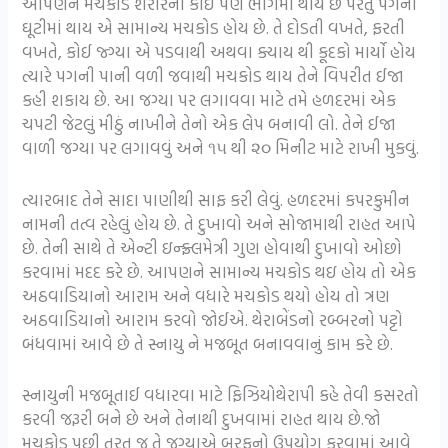
આપણને મચકોડ શરીરના કોઈ પણ ભાગમાં થાય છે પરંતુ પગની
ઘૂટીમાં થાય એ સામાન્ય મચકોડ હોય છે. તે દોડતી વખતે, ફરતી
વખતે, કોઈ જ્ગ્યા એ પડવાથી અથવા ક્યાય થી કૂદકો માર્યો હોય
ત્યારે પગની પાની વળી જવાથી મચકોડ થાય તેને વિપરીત ઈજા
કહી શકાય છે. આ જગ્યા પર લગાવવા માટે તમે હળદરમાં એક
ચપટી જેટલું મીઠું નાખીને તેનો એક લેપ બનાવી લો. તેને ઈજા
વાળી જગ્યા પર લગાવવું અને ૧૫ થી ૨૦ મિનીટ માટે રાખી મુકવું.
ત્યારબાદ તેને સાદા પાણીથી સાફ કરી લેવું. હળદરમાં કપરકુમીન
નામની તત્વ રહેલું હોય છે. તે દુખાવો અને સોજામાથી રાહત આપે
છે. તેની સાથે તે એન્ટી ઇન્ફ્ર્લમેત્રી ગુણ હોવાથી દુખાવો ઓછો
કરવામાં મદદ કરે છે. આપણને સામાન્ય મચકોડ થઇ હોય તો એક
અઠવાડિયાનો આરામ અને વધારે મચકોડ થયો હોય તો ત્રણ
અઠવાડિયાનો આરામ કરવો જોઈએ. થેરાબેંડનો રબ્બરનો પટ્ટો
બંધવામાં આવે છે તે સ્નાયુ ને મજબૂત બનાવવાનું કામ કરે છે.
સ્નાયુની મજબૂતાઈ વધારવા માટે ફિઝિયોથેરાપી કહે તેવી કસરતો
કરવી જરૂરી બને છે અને તેનાથી દુખવામાં રાહત થાય છે.જો
મચકોડ પછી તરત જ તે જગ્યાએ બરફનો ઉપયોગ કરવામાં આવે