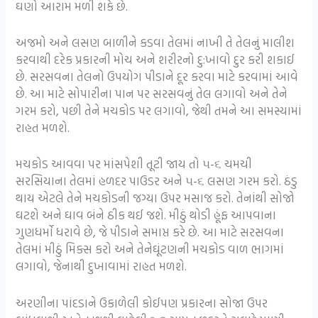
ઘણો આરામ મળી શકે છે.
અજમો અને લસણ બાળીને કડવા તેલમાં નાખી તે તેલનું માલીશ
કરવાથી દરેક પ્રકારની મોચ અને શરીરનો દુ:ખાવો દુર કરી શકાઈ
છે. સરસવના તેલનો ઉપયોગ પીડાને દૂર કરવા માટે કરવામાં આવે
છે. આ માટે સોપારીના પાન પર સરસવનું તેલ લગાવો અને તેને
ગરમ કરો, પછી તેને મચકોડ પર લગાવો, જેથી તમને આ સમસ્યામાં
રાહત મળશે.
મચકોડ આવવા પર માંસપેશી તૂટી જાય તો ૫-૬ ચમચી
સરસિયાના તેલમાં હળદર પાઉડર અને ૫-૬ લસણ ગરમ કરો. ઠંડુ
થાય એટલે તેને મચકોડની જગ્યા ઉપર મસાજ કરો. તેનાંથી સોજો
ઘટશે અને ઘાવ બંને ઠીક થઈ જશે. મીઠું થોડી હૂંફ આપવાના
ગુણધર્મો ધરાવે છે, જે પીડાને સમાપ્ત કરે છે. આ માટે સરસવના
તેલમાં મીઠું મિક્સ કરો અને તેનેઘૂંટણની મચકોડ વાળ ભાગમાં
લગાવો, જેનાથી દુખાવામાં રાહત મળશે.
અરણીના પાંદડાને ઉકાળેલી કોઈપણ પ્રકારના સોજા ઉપર