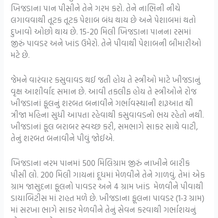
ખિજડાના પાન પીસીને તેને ગરમ કરો. તેને નાભિની નીચે
લગાવવાથી તૂટક તૂટક પેશાબ બંધ થાય છે અને પેશાબમાં થતો
દુખાવો ઓછો થાય છે. 15-20 મિલી ખિજડાના પાનના રસમાં
જીરું પાવડર અને ખાંડ ઉમેરો. તેને પીવાથી પેશાબની બીમારીઓ
મટે છે.
જેમને વારંવાર કસુવાવડ થઈ જતી હોય તે સ્ત્રીઓ માટે ખીજડાનું
વૃક્ષ આશીર્વાદ સમાન છે. આવી તકલીફ હોય તે સ્ત્રીઓને રોજ
ખીજડાનાં ફૂલનું શરબત બનાવીને ગર્ભાવસ્થાની શરૂઆત થી
ત્રીજા મહિના સુધી આપતા રહેવાથી કસુવાવડનો ભય રહેતો નથી.
ખીજડાનાં ફૂલ બરાબર સ્વચ્છ કરી, સમભાગે સાકર સાથે વાટી,
તેનું શરબત બનાવીને પીવું જોઈએ.
ખિજડાના નરમ પાનમાં 500 મિલિગ્રામ જીરું નાખીને બારીક
પીસી લો. 200 મિલી ગાયનાં દૂધમાં મેળવીને તેને ગાળવું. તેમાં એક
ગ્રામ જાસુદના ફૂલનો પાવડર અને 4 ગ્રામ ખાંડ મેળવીને પીવાથી
ડાયાબિટીસ માં રાહત મળે છે. ખીજડાના ફૂલના પાવડર (1-3 ગ્રામ)
માં સરખા ભાગે સાકર મેળવીને તેનું સેવન કરવાથી ગર્ભાશયનું