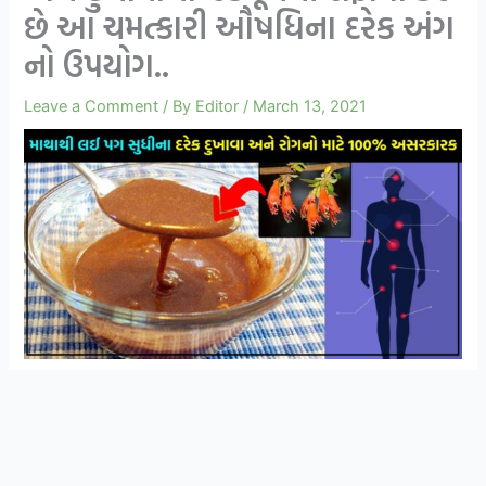
છે આ ચમત્કારી ઔષધિના દરેક અંગ
નો ઉપયોગ..
Leave a Comment
/ By
Editor
/
March 13, 2021
સ્વાસ્થ્ય અને આયુર્વેદિક ઉપચાર વિશે ની માહિતી
Join Now
મેળવવા માટે WhatsApp ગ્રુપ મા જોડાઓ
ધાવડીનું નામ તમે ભાગ્યે જ સાંભળ્યું હશે. ધાવડી એ ખૂબ સારી