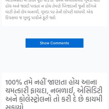
આડઅસરો માં લાભ પૂરો પાડે છે. જેમને અવારનવાર ગૂમડાં થતાં
હોય અને જલદી પાકતા ન હોય તેમણે ખિજડાની જુની શીંગને
વાટી તેનો લેપ બનાવી, ગૂમડા પર તેની લોપરી બાંધવી. એક
દિવસમાં જ ગૂમડું પાકીને ફૂટી જશે.
Show Comments
100% તમે નહીં જાણતા હોય આના
ચમત્કારી ફાયદા, નબળાઈ, એસિડિટી
અને કોલેસ્ટ્રોલનો તો કરી દે છે કાયમી
સફાયો..