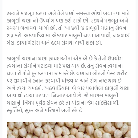
હૃદયને મજબૂત કરવા અને તેને ઘણી સમસ્યાઓથી બચાવવા માટે
કાબૂલી ચણા નો ઉપયોગ પણ કરી શકો છો. હૃદયને મજબૂત અને
સ્વસ્થ બનાવવા માંગો છો, તો આજથી જ કાબૂલી ચણાનું સેવન
શરૂ કરો. અઠવાડિયામાં એકવાર કાબુલી ચણા ખાવાથી, નબળાઈ,
ગેસ, ડાયાબિટીસ અને હૃદય રોગથી બચી શકો છો.
કાબુલી ચણાના ઘણા ફાયદાઓમાં એક એ છે કે તેનો ઉપયોગ
ત્વચાના રોગોને મટાડવા માટે પણ થાય છે. તેનું સેવન ત્વચાના
ઘણા રોગોને દૂર કરવામાં કામ કરે છે. ચણાના લોટની પેસ્ટ શરીર
પર લગાવીને સ્નાન કરવાથી ખંજવાળ અને રોગ નષ્ટ થાય છે
અને ત્વચા ચમકશે. અઠવાડિયામાં બે વાર પલાળેલા કાબુલી ચણા
ખાવાથી ત્વચા પર પણ નિખાર આવે છે. જો માણસ કાબુલી
ચણાનું નિયમ પૂર્વક સેવન કરે તો ઘોડાની જેમ શક્તિશાળી,
સ્ફૂર્તિલો, સુંદર અને પરિશ્રમી બની રહે છે.