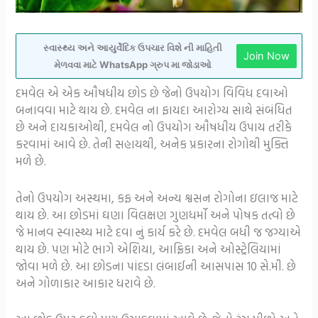
સ્વાસ્થ્ય અને આયુર્વેદિક ઉપચાર વિશે ની માહિતી
Join Now
મેળવવા માટે WhatsApp ગ્રુપ મા જોડાઓ
દમવેલ એ એક ઔષધીય છોડ છે જેનો ઉપયોગ વિવિધ દવાઓ
બનાવવા માટે થાય છે. દમવેલ ના ફાયદા આરોગ્ય સાથે સંબંધિત
છે અને દાયકાઓથી, દમવેલ નો ઉપયોગ ઔષધીય ઉપાય તરીકે
કરવામાં આવે છે. તેની સહાયથી, અનેક પ્રકારના રોગોથી મુક્તિ
મળે છે.
તેનો ઉપયોગ અસ્થમા, કફ અને અન્ય શ્વસન રોગોના ઇલાજ માટે
થાય છે. આ છોડમાં ઘણા વિલક્ષણ ગુણધર્મો અને પોષક તત્વો છે
જે માનવ સ્વાસ્થ્ય માટે દવા નું કાર્ય કરે છે. દમવેલ બધી જ જગ્યાએ
થાય છે. પણ મોટે ભાગે એશિયા, આફ્રિકા અને ઓસ્ટ્રેલિયામાં
જોવા મળે છે. આ છોડના પાંદડા લંબાઈની આસપાસ 10 સે.મી. છે
અને ગોળાકાર આકાર ધરાવે છે.