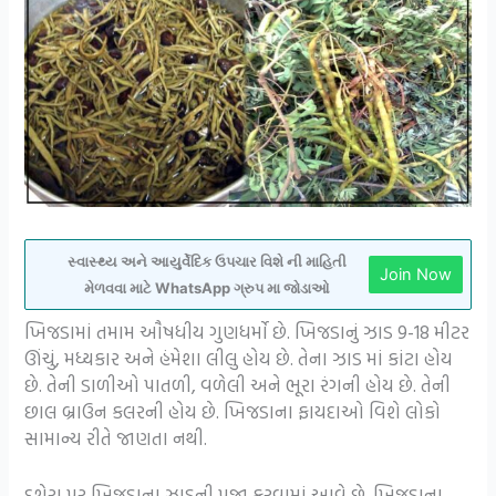
સ્વાસ્થ્ય અને આયુર્વેદિક ઉપચાર વિશે ની માહિતી
Join Now
મેળવવા માટે WhatsApp ગ્રુપ મા જોડાઓ
ખિજડામાં તમામ ઔષધીય ગુણધર્મો છે. ખિજડાનું ઝાડ 9-18 મીટર
ઊંચું, મધ્યકાર અને હંમેશા લીલુ હોય છે. તેના ઝાડ માં કાંટા હોય
છે. તેની ડાળીઓ પાતળી, વળેલી અને ભૂરા રંગની હોય છે. તેની
છાલ બ્રાઉન કલરની હોય છે. ખિજડાના ફાયદાઓ વિશે લોકો
સામાન્ય રીતે જાણતા નથી.
દશેરા પર ખિજડાના ઝાડની પૂજા કરવામાં આવે છે. ખિજડાના