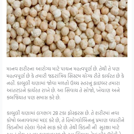
માનવ શરીરના આરોગ્ય માટે પાચન મહત્વપૂર્ણ છે. તેથી તે પણ
મહત્વપૂર્ણ છે કે તમારી જઠરાંત્રિય સિસ્ટમ યોગ્ય રીતે કાર્યરત છે કે
નહીં. કાબુલી ચણામાં જોવા મળતો ઉચ્ચ સ્તરનું ફાઇબર તમારા
આંતરડાને કાર્યરત રાખે છે. આ સિવાય તે સોજો, ખેંચાણ અને
કબજિયાત પણ સમાપ્ત કરે છે.
કાબુલી ચણામાં લગભગ 28 ટકા ફોસ્ફરસ છે. તે શરીરમાં નવા
કોષો બનાવવામાં મદદ કરે છે, તે હિમોગ્લોબિનનું પ્રમાણ વધારીને
કિડનીમાં રહેલા ઝેરને સાફ કરે છે. તેથી કિડની ની સુરક્ષા માટે