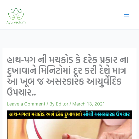
Skip
to
content
હાથ-પગ ની મચકોડ કે દરેક પ્રકાર ના
દુખાવાને મિનિટોમાં દૂર કરી દેશે માત્ર
આ ખૂબ જ અસરકારક આયુર્વેદિક
ઉપચાર..
Leave a Comment
/ By
Editor
/
March 13, 2021