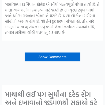
ગર્ભાવસ્થા દરમિયાન ફોલેટ એ સૌથી મહત્વપૂર્ણ પોષક તત્વો છે. તે
માતા અને ગર્ભના સ્વાસ્થ્ય માટે જરૂરી છે. તે ન્યુરલ ટ્યુબ ખામી
અને ઓછા વજનના જોખમને ઘટાડે છે. ઘણા લોકોના શરીરમાં
લોહીનો અભાવ હોય છે. જો તેને દૂર કરવા માંગતા હો, તો તમારે
કાબુલી ચણા નુ સેવન કરવું પડશે. તેના નિયમિત સેવનને લીધે,
તમારા શરીરમાં લોહી વધવાનું શરૂ થાય છે.
Show Comments
માથાથી લઈ પગ સુધીના દરેક રોગ
અને દુખાવાનો જડમૂળથી સફાયો કરે