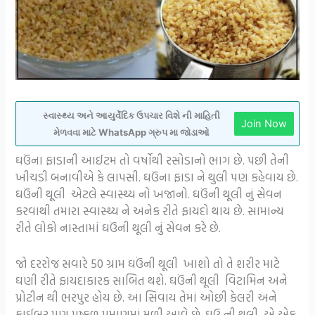
સ્વાસ્થ્ય અને આયુર્વેદિક ઉપચાર વિશે ની માહિતી
Join Now
મેળવવા માટે WhatsApp ગ્રુપ મા જોડાઓ
ઘઉંના ફાડાની આઈટમ તો વર્ષોથી રસોડાનો ભાગ છે. પછી તેની
ખીચડી બનાવીએ કે લાપસી. ઘઉંના ફાડા ને થુલી પણ કહેવાય છે.
ઘઉંની થૂલી એટલે સ્વાસ્થ્ય નો ખજાનો. ઘઉંની થૂલી નું સેવન
કરવાથી તમારા સ્વાસ્થ્ય ને અનેક રીતે ફાયદો થાય છે. સામાન્ય
રીતે લોકો નાસ્તામાં ઘઉંની થૂલી નું સેવન કરે છે.
જો દરરોજ સવારે 50 ગ્રામ ઘઉંની થૂલી ખાશો તો તે શરીર માટે
ઘણી રીતે ફાયદાકારક સાબિત થશે. ઘઉંની થૂલી વિટામિન અને
પ્રોટીન થી ભરપુર હોય છે. આ સિવાય તેમાં ઓછી કેલરી અને
ફાઈબર પણ પુષ્કળ પ્રમાણમાં મળી આવે છે. ઘઉ ની થૂલી એ એક