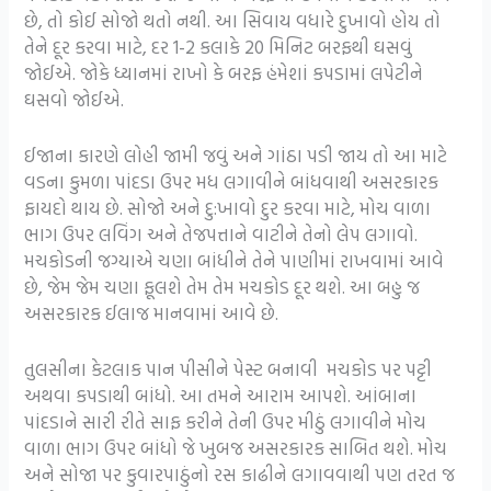
છે, તો કોઈ સોજો થતો નથી. આ સિવાય વધારે દુખાવો હોય તો
તેને દૂર કરવા માટે, દર 1-2 કલાકે 20 મિનિટ બરફથી ઘસવું
જોઈએ. જોકે ધ્યાનમાં રાખો કે બરફ હંમેશાં કપડામાં લપેટીને
ઘસવો જોઈએ.
ઈજાના કારણે લોહી જામી જવું અને ગાંઠા પડી જાય તો આ માટે
વડના કુમળા પાંદડા ઉપર મધ લગાવીને બાંધવાથી અસરકારક
ફાયદો થાય છે. સોજો અને દુ:ખાવો દુર કરવા માટે, મોચ વાળા
ભાગ ઉપર લવિંગ અને તેજપત્તાને વાટીને તેનો લેપ લગાવો.
મચકોડની જગ્યાએ ચણા બાંધીને તેને પાણીમાં રાખવામાં આવે
છે, જેમ જેમ ચણા ફૂલશે તેમ તેમ મચકોડ દૂર થશે. આ બહુ જ
અસરકારક ઈલાજ માનવામાં આવે છે.
તુલસીના કેટલાક પાન પીસીને પેસ્ટ બનાવી મચકોડ પર પટ્ટી
અથવા કપડાથી બાંધો. આ તમને આરામ આપશે. આંબાના
પાંદડાને સારી રીતે સાફ કરીને તેની ઉપર મીઠું લગાવીને મોચ
વાળા ભાગ ઉપર બાંધો જે ખુબજ અસરકારક સાબિત થશે. મોચ
અને સોજા પર કુવારપાઠુંનો રસ કાઢીને લગાવવાથી પણ તરત જ