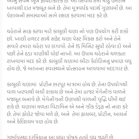
આનું સેવન ખૂબ ફાયદાકારક છે. આ સિવાય તેમાં મીઠું ઉમેરીને
ખાવાથી દાંત મજબૂત બને છે. તેમાં મૂત્રવર્ધક પદાર્થ ગુણધર્મો છે. આ
પેશાબની સમસ્યાઓ સામે રક્ષણ કરવામાં મદદ કરે છે.
ચહેરાને સાફ કરવા માટે કાબુલી ચણા નો પણ ઉપયોગ કરી શકો
છો. ખાલી હળદર સાથે સફેદ ચણા પેસ્ટ મિક્સ કરો અને તેને
સવારે તમારા ચહેરા પર લગાવો. તેને 15 મિનિટ સુધી રહેવા દો અને
પછી તેને ઠંડા પાણીથી ધોઈ નાખો. આ ઉપાય ચહેરાને ચળકતા
રાખવામાં મદદ કરે છે. કાબુલી ચણામાં બીટા કેરોટિનનું પ્રમાણ વધુ
હોય છે, જે આંખના સ્વાસ્થ્યને પ્રોત્સાહન આપવામાં મદદગાર છે.
કાબુલી ચણામાં પ્રોટીન ભરપૂર માત્રામાં હોય છે. તેના ઉપયોગથી
વાળ ખરવાથી બચી શકાય છે અને તેમાં હાજર મેંગેનીઝ વાળને
મજબૂત બનાવે છે. મેંગેનીઝની ઉણપથી વાળની ​​વૃદ્ધિ ધીમી થઈ
શકે છે. ચણામાં મળતા વિટામિન એ અને ઝીંક ડેંડ્રફ નો નાશ કરે
છે. તેમાં ફોલેટ જોવા મળે છે, અને તેમાં ફાયબર, પ્રોટીન, આયર્ન
અને કેલ્શિયમ પણ હોય છે.
ગર્ભાવસ્થા દરમિયાન આ બધા પોષક તત્વો વધુ જરૂરી છે.