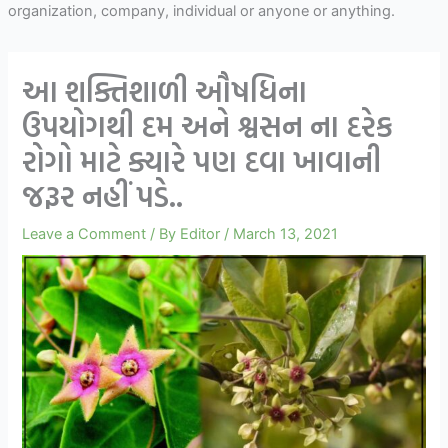
organization, company, individual or anyone or anything.
આ શક્તિશાળી ઔષધિના
ઉપયોગથી દમ અને શ્વસન ના દરેક
રોગો માટે ક્યારે પણ દવા ખાવાની
જરૂર નહીં પડે..
Leave a Comment
/ By
Editor
/
March 13, 2021