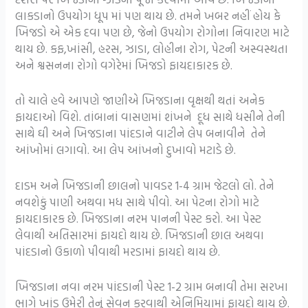
લાકડાનો ઉપયોગ ધૂપ માં પણ થાય છે. તમને ખબર નહીં હોય કે
ખિજડો એ એક દવા પણ છે, જેનો ઉપયોગ રોગોના નિવારણ માટે
થાય છે. કફ,ખાંસી, હરસ, ઝાડા, લોહીના રોગ, પેટની અસ્વસ્થતા
અને શ્વસનના રોગો વગેરેમાં ખિજડો ફાયદાકારક છે.
તો ચાલે હવે આપણે જાણીએ ખિજડાના વૃક્ષથી થતાં અનેક
ફાયદાઓ વિશે. તાંબાનાં વાસણમાં શંખને દૂધ સાથે ધસીને તેની
સાથે ઘી અને ખિજડાના પાંદડાને વાટીને લેપ બનાવીને તેને
આંખોમાં લગાવો. આ લેપ આંખનો દુખાવો મટાડે છે.
દાડમ અને ખિજડાની છાલનો પાવડર 1-4 ગ્રામ જેટલો લો. તેને
નવશેકું પાણી અથવા મધ સાથે પીવો. આ પેટના રોગો માટે
ફાયદાકારક છે. ખિજડાના નરમ પાનની પેસ્ટ કરો. આ પેસ્ટ
લેવાથી અતિસારમાં ફાયદો થાય છે. ખિજડાની છાલ અથવા
પાંદડાનો ઉકાળો પીવાથી મરડામાં ફાયદો થાય છે.
ખિજડાના નવા નરમ પાંદડાની પેસ્ટ 1-2 ગ્રામ બનાવી તેમા સરખા
ભાગે ખાંડ ઉમેરી તેનું સેવન કરવાથી એનિમિયામાં ફાયદો થાય છે.