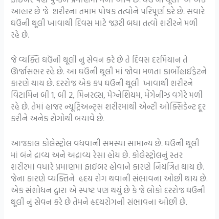
આહાર છે જે શરીરના તમામ પોષક તત્વોને પરિપૂર્ણ કરે છે. સવારે
ઘઉંની થૂલી ખાવાથી દિવસ માટે જરૂરી બધા તત્વો શરીરને મળી
રહે છે.
જે વ્યક્તિ ઘઉંની થૂલી નું સેવન કરે છે તે દિવસ દરમિયાન તે
ઊર્જાસભર રહે છે. આ ઘઉંની થૂલી માં જોવા મળતા કાર્બોહાઈડ્રેટને
કારણે થાય છે. દરરોજ એક કપ ઘઉંની થૂલી ખાવાથી શરીરને
વિટામિન બી 1, બી 2, મિનરલ્સ, મેગ્નેશિયમ, મેંગેનીઝ વગેરે મળી
રહે છે. તેમાં હાજર ન્યૂટ્રિઅન્ટ્સ શરીરમાંથી એન્ટી ઓક્સિડેન્ટ દૂર
કરીને અનેક રોગોથી બચાવે છે.
આજકાલ કોલેસ્ટ્રોલ વધવાની સમસ્યા સામાન્ય છે. ઘઉંની થૂલી
માં બંને દ્રાવ્ય અને અદ્રાવ્ય રેસા હોય છે. કોલેસ્ટ્રોલનું સ્તર
શરીરમાં વધારે પ્રમાણમાં ફાઈબર હોવાને કારણે નિયંત્રિત થાય છે.
જેના કારણે વ્યક્તિને હૃદય રોગ થવાની સંભાવના ઓછી થાય છે.
એક સંશોધન દ્વારા એ સ્પષ્ટ પણ થયું છે કે જે લોકો દરરોજ ઘઉંની
થૂલી નું સેવન કરે છે તેમને હૃદયરોગની સંભાવના ઓછી છે.