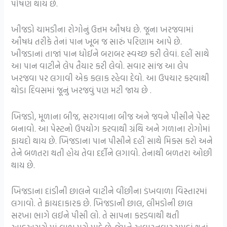
પોષણ થાય છે.
ખીજડો ચામડીના રોગોનું ઉત્તમ ઔષધ છે. જૂના ખરજવામાં
ઔષધ તરીકે તેનાં પાન ખૂબ જ સારું પરિણામ આપે છે.
ખીજડાનાં તાજાં પાન ધોઈને બરાબર સ્વચ્છ કરી લેવાં. દહીં સાથે
આ પાન વાટીને લેપ તૈયાર કરી લેવો. સવાર સાંજ આ લેપ
ખરજવા પર લગાવી એક કલાક રહેવા દેવો. આ ઉપચાર કરવાથી
થોડા દિવસમાં જૂનું ખરજવું પણ મટી જાય છે .
ખિજડો, મૂળાના બીજ, સરગવાના બીજ અને જવને પીસીને પેસ્ટ
બનાવો. આ પેસ્ટનો ઉપયોગ કરવાથી ગ્રંથિ અને ગળાના રોગોમાં
ફાયદો થાય છે. ખિજડાના પાન પીસીને દહીં સાથે મિક્સ કરો અને
તેને બળતરા થતી હોય તેવા દર્દીને લગાવો. તેનાથી બળતરા ઓછી
થાય છે.
ખિજડાના દાંડીની છાલને વાટીને વીંછીના ડંખવાળા વિસ્તારમાં
લગાવો. તે ફાયદાકારક છે. ખિજડાની છાલ, લીમડોની છાલ
સરખા ભાગે લઈને પીસી લો. તે સાપના કરડવાથી થતી