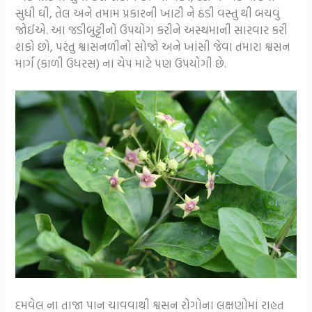
સુધી ઘી, તેલ અને તમામ પ્રકારની ખાટી ને ઠંડી વસ્તુ થી બચવું
જોઈએ. આ જડીબુટ્ટીનો ઉપયોગ કરીને અસ્થમાની સારવાર કરી
શકો છો, પરંતુ શ્વાસનળીનો સોજો અને ખાંસી જેવા તમારા શ્વસન
માર્ગ (કાળી ઉધરસ) ના ચેપ માટે પણ ઉપયોગી છે.
દમવેલ ના તાજા પાન ચાવવાથી શ્વસન રોગોના લક્ષણોમાં રાહત