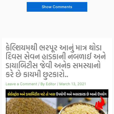
Show Comments
કેલ્શિયમથી ભરપૂર આનું માત્ર થોડા
દિવસ સેવન હાડકાની નબળાઈ અને
ડાયાબિટીસ જેવી અનેક સમસ્યાનો
કરે છે કાયમી છુટકારો..
Leave a Comment
/ By
Editor
/
March 13, 2021