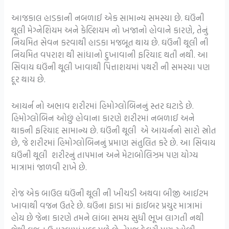
આજકાલ હાડકાની નબળાઈ એક સામાન્ય સમસ્યા છે. ઘઉંની
થૂલી મેગ્નેશિયમ અને કેલ્શિયમ નો ખજાનો હોવાને કારણે, તેનું
નિયમિત સેવન કરવાથી હાડકા મજબૂત થાય છે. ઘઉંની થૂલી ની
નિયમિત વપરાશ થી સાંધાનો દુખાવાની ફરિયાદ થતી નથી. આ
સિવાય ઘઉંની થૂલી ખાવાથી પિત્તાશયમાં પથરી ની સમસ્યા પણ
દૂર થાય છે.
આયર્ન નો અભાવ શરીરમાં હિમોગ્લોબિનનું સ્તર ઘટાડે છે.
હિમોગ્લોબિન ઓછું હોવાના કારણે શરીરમાં નબળાઈ અને
થાકની ફરિયાદ સામાન્ય છે. ઘઉંની થૂલી એ આયર્નનો સારો સ્રોત
છે, જે શરીરમાં હિમોગ્લોબિનનું પ્રમાણ સંતુલિત કરે છે. આ સિવાય
ઘઉંની થૂલી શરીરનું તાપમાન અને મેટાબોલિઝમ પણ યોગ્ય
માત્રામાં જાળવી રાખે છે.
રોજ એક બાઉલ ઘઉંની થૂલી ની ખીચડી અથવા બીજી આઈટમ
ખાવાથી વજન ઉતરે છે. ઘઉંના ફાડા માં ફાઈબર પ્રચુર માત્રામાં
હોય છે જેના કારણે તમને લાંબા સમય સુધી ભૂખ લાગતી નથી