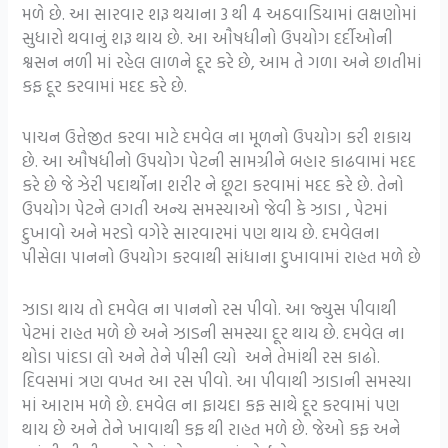
મળે છે. આ સારવાર શરૂ થયાના 3 થી 4 અઠવાડિયામાં લક્ષણોમાં
સુધારો થવાનું શરૂ થાય છે. આ ઔષધીનો ઉપયોગ દર્દીઓની
શ્વસન નળી માં રહેલ લાળને દૂર કરે છે, આમ તે ગળા અને છાતીમાં
કફ દૂર કરવામાં મદદ કરે છે.
પાચન ઉત્તેજીત કરવા માટે દમવેલ ના મૂળનો ઉપયોગ કરી શકાય
છે. આ ઔષધીનો ઉપયોગ પેટની સામગ્રીને બહાર કાઢવામાં મદદ
કરે છે જે ઝેરી પદાર્થોના શરીર ને છૂટા કરવામાં મદદ કરે છે. તેનો
ઉપયોગ પેટને લગતી અન્ય સમસ્યાઓ જેવી કે ઝાડા , પેટમાં
દુખાવો અને મરડો વગેરે સારવારમાં પણ થાય છે. દમવેલના
પીસેલા પાનનો ઉપયોગ કરવાથી સાંધાના દુખાવામાં રાહત મળે છે
ઝાડા થાય તો દમવેલ ના પાનનો રસ પીવો. આ જ્યુસ પીવાથી
પેટમાં રાહત મળે છે અને ઝાડની સમસ્યા દૂર થાય છે. દમવેલ ના
થોડા પાંદડા લો અને તેને પીસી લ્યો અને તેમાંથી રસ કાઢો.
દિવસમાં ત્રણ વખત આ રસ પીવો. આ પીવાથી ઝાડાની સમસ્યા
માં આરામ મળે છે. દમવેલ ના ફાયદા કફ સાથે દૂર કરવામાં પણ
થાય છે અને તેને ખાવાથી કફ થી રાહત મળે છે. જેઓ કફ અને