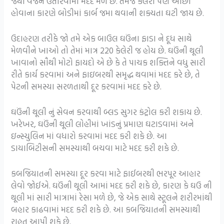
જેથી વજન ઉતારવામાં મદદ મળે છે. તેમજ કેલરી પણ ઓછી
હોવાના કારણે બોડીમાં કાર્બ જમા થવાની શક્યતા ઘટી જાય છે.
ઉદાહરણ તરીકે જો તમે એક બાઉલ ઘઉંના ફાડા ને દૂધ સાથે
મેળવીને ખાઓ તો તેમાં માત્ર 220 કેલેરી જ હોય છે. ઘઉંની થૂલી
ખાવાનો સૌથી મોટો ફાયદો એ છે કે તે પાચક શક્તિને વધુ સારી
રીતે કાર્ય કરવામાં અને ફાઇબરથી સમૃદ્ધ થવામાં મદદ કરે છે, તે
પેટની સમસ્યા સરળતાથી દૂર કરવામાં મદદ કરે છે.
ઘઉંની થૂલી નું સેવન કરવાથી બ્લડ સુગર કંટ્રોલ કરી શકાય છે.
ખરેખર, ઘઉંની થૂલી લોહીમાં ખાંડનું પ્રમાણ ઘટાડવામાં અને
ઇન્સ્યુલિન માં વધારો કરવામાં મદદ કરી શકે છે. આ
ડાયાબિટીસની સમસ્યાથી બચવા માટે મદદ કરી શકે છે.
કબજિયાતની સમસ્યા દૂર કરવા માટે ફાઈબરથી ભરપૂર આહાર
લેવો જોઈએ. ઘઉંની થૂલી આમાં મદદ કરી શકે છે, કારણ કે ઘઉ ની
થૂલી માં સારી માત્રામાં રેસા મળે છે, જે એક સાથે સ્ટૂલને શરીરમાંથી
બહાર કાઢવામાં મદદ કરી શકે છે. આ કબજિયાતની સમસ્યાથી
રાહત આપી શકે છે.