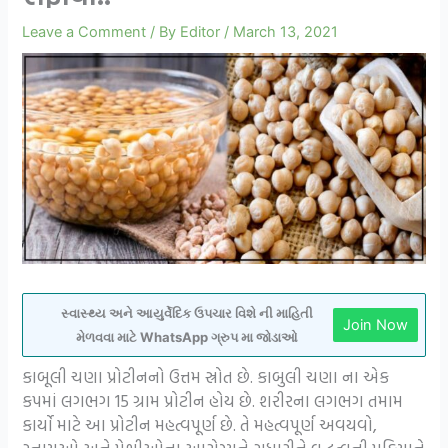
Leave a Comment
/ By
Editor
/
March 13, 2021
સ્વાસ્થ્ય અને આયુર્વેદિક ઉપચાર વિશે ની માહિતી
Join Now
મેળવવા માટે WhatsApp ગ્રુપ મા જોડાઓ
કાબૂલી ચણા પ્રોટીનનો ઉત્તમ સ્રોત છે. કાબુલી ચણા ના એક
કપમાં લગભગ 15 ગ્રામ પ્રોટીન હોય છે. શરીરના લગભગ તમામ
કાર્યો માટે આ પ્રોટીન મહત્વપૂર્ણ છે. તે મહત્વપૂર્ણ અવયવો,