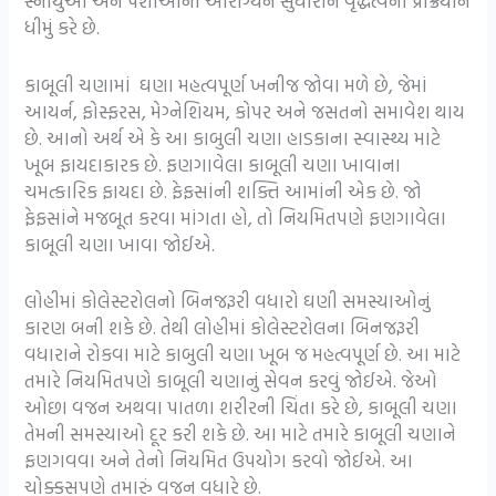
સ્નાયુઓ અને પેશીઓના આરોગ્યને સુધારીને વૃદ્ધત્વની પ્રક્રિયાને
ધીમું કરે છે.
કાબૂલી ચણામાં ઘણા મહત્વપૂર્ણ ખનીજ જોવા મળે છે, જેમાં
આયર્ન, ફોસ્ફરસ, મેગ્નેશિયમ, કોપર અને જસતનો સમાવેશ થાય
છે. આનો અર્થ એ કે આ કાબુલી ચણા હાડકાના સ્વાસ્થ્ય માટે
ખૂબ ફાયદાકારક છે. ફણગાવેલા કાબૂલી ચણા ખાવાના
ચમત્કારિક ફાયદા છે. ફેફસાંની શક્તિ આમાંની એક છે. જો
ફેફસાંને મજબૂત કરવા માંગતા હો, તો નિયમિતપણે ફણગાવેલા
કાબૂલી ચણા ખાવા જોઈએ.
લોહીમાં કોલેસ્ટરોલનો બિનજરૂરી વધારો ઘણી સમસ્યાઓનું
કારણ બની શકે છે. તેથી લોહીમાં કોલેસ્ટરોલના બિનજરૂરી
વધારાને રોકવા માટે કાબુલી ચણા ખૂબ જ મહત્વપૂર્ણ છે. આ માટે
તમારે નિયમિતપણે કાબૂલી ચણાનું સેવન કરવું જોઈએ. જેઓ
ઓછા વજન અથવા પાતળા શરીરની ચિંતા કરે છે, કાબૂલી ચણા
તેમની સમસ્યાઓ દૂર કરી શકે છે. આ માટે તમારે કાબૂલી ચણાને
ફણગવવા અને તેનો નિયમિત ઉપયોગ કરવો જોઈએ. આ
ચોક્કસપણે તમારું વજન વધારે છે.