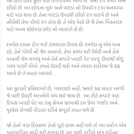
આ છોડ ઉપર ફૂલો પણ ઉગાડવામાં આવે છે. જેનો રંગ પીળો અને
લીલો છે. આ છોડના મૂળ અને પાંદડા નો ઉપયોગ દવા બનાવવા
માટે પણ થાય છે. તેના પાંદડા ઉપરથી લીલો રંગ ધરાવે છે અને
નીચેથી તેમાં પીળો રંગ હોય છે. તે એક વેલો છે જે તેના વિસ્તરણ
માટે અન્ય કોઈપણ છોડ નો આશરો લે છે.
દમવેલ દમના રોગ માટે રામબાણ ઉપાય છે. દમવેલ નું એક પાન
લો, તેને ગોળી ની જેમ બનાવો, તેમાં કાળા મરી ઉમેરી અને તેને
પાનની જેમ ચાવવું અને તેને સવારે ખાલી પેટ ખાવું. ઉપરથી થોડું
ગરમ પાણી પીવો. તમને ઉલટી થશે અને તમારા શરીરમાં જે કફ
આવે છે તે બહાર આવશે.
આ કુદરતી પ્રક્રિયાઓ છે, ગભરાશો નહીં, જ્યારે કફ બહાર આવી
જે પછી ઉલટી આપમેળે બંધ થઈ જાય છે. આ રીતે સવારે ત્રણ
દિવસ ખાલી પેટ પર તેનું સેવન કરવાથી દમ જેવા ગંભીર અને
મુશ્કેલ રોગથી પીડાતા દર્દીને સંપૂર્ણ રાહત મળે છે.
જો તેનો ત્રણ દિવસમાં તેનો પૂરો લાભ નહીં મળે તો આ પ્રયોગ એક
અઠવાડિયા સુધી કરી શકાય છે. આ પછી, દર્દીએ એક મહિના