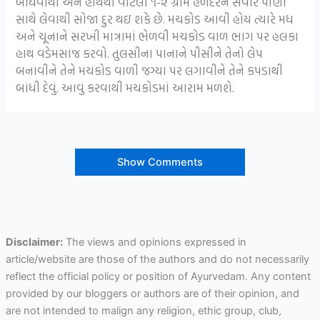
બાંધવાથી અને હાથથી વાટેલી ૧-૨ ગ્રામ હળદરને સવારે પાણી
સાથે લેવાથી સોજા દુર થઇ શકે છે. મચકોડ આવી હોય ત્યારે મધ
અને ચૂનાને સરખી માત્રામાં ભેળવી મચકોડ વાળ ભાગ પર હલકા
હાથ વડેમસાજ કરવો. તુલસીના પાનાને પીસીને તેનો લેપ
બનાવીને તેને મચકોડ વાળી જગ્યા પર લગાવીને તેને કપડાથી
બાંધી દેવું. આવું કરવાથી મચકોડમાં આરામ મળશે.
Show Comments
Disclaimer:
The views and opinions expressed in
article/website are those of the authors and do not necessarily
reflect the official policy or position of Ayurvedam. Any content
provided by our bloggers or authors are of their opinion, and
are not intended to malign any religion, ethic group, club,